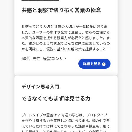
として十分な効果があると感じました。自分の思考の癖
共感と洞察で切り拓く営業の極意
に気づく機会にもなり、技術的な面は後回しにしてまず
は豊かな発想を引き出すステップが新たなアイディア創
出に必要であると学びました。 なぜ議論は難しい？ ま
共感ってどう大切？ 共感の大切さが一番印象に残りま
た、アイディアを出す際にはスキャンパー法を試してみ
した。ユーザーの動作や発言に注目し、彼らの立場から
たいと思います。今回のシェアや議論はスムーズに進み
本質的な課題を捉える観察力が必要だと感じました。ま
ましたが、実際の職場では以下のような理由からディス
た、誰がどのような状況でどんな課題に直面しているの
カッションが難しい場合もあると感じました。 ・ポジ
かを明確にし、仮説に基づいた解決策を提供することの
ティブな議論に慣れていないため、否定的な雰囲気にな
重要性も実感しました。 営業はどう変わる？ BtoB向け
りがち ・結論を急ぐ傾向があり、十分な議論が行われ
60代 男性 経営コンサルティング 会長／社長
の営業プロセスでは、自社商品やサービスの提供に留ま
ない ・現状維持を好むため、新たなアイディアが無視
詳細を見る
らず、まずユーザーの課題を把握することが基本です。
される ・いかにアイディアを出しても、従来通りの結
ユーザーの課題を観察し、仮説を立てながら顧客との検
論に戻ってしまうと感じる ・突飛なアイディアを受け
証を繰り返すことで、まだ気づかれていない本質的な問
入れる土壌が整っていない ・質問を避ける傾向にある
題にも気付くことができ、その結果、より効果的な営業
こうした状況に対しては、１～３枚程度のスライドにア
デザイン思考入門
活動（インサイト営業）につなげることができると感じ
イディアをビジュアル化し持ち寄ることで、言葉だけで
ました。 課題共有は必要？ また、商談前に課題を共有
は伝わりにくい発想を明確にし、議論を促進できると感
できなくてもまずは見せる力
する活動の重要性も印象に残りました。普段の業務にお
じました。実際、業務においてプロトタイピングの機会
いては、顧客サーベイやチームでのブレインストーミン
は少ないものの、AIやクラウドサービスを利用すれば自
グを通じ、ユーザー視点の仮説を多々収集しています。
分の考えを手軽にビジュアライズできるため、非常に役
プロトタイプの意義は？ 今週の学びは、プロトタイプ
その後、実際の検証結果をもとに、各メンバーが顧客と
立つと実感しました。 どう未来を描く？ 今後は、対象
を作り共有する力を実感した点にあります。頭の中で考
の面談時の特性や仮説の内容を共有し、より質の高い対
顧客の課題をしっかり理解し、その中から解決すべき点
えているだけでは見えてこなかった課題や視点も、形に
応策の検討へとつなげています。
を明確にした上で、アイディアの出し方やビジュアル
して見せることで他者からのフィードバックが得られ、