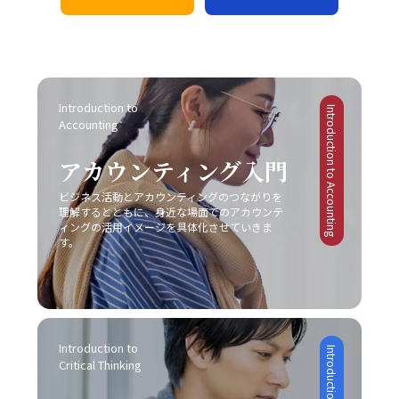
ャンの戦い方」を模索する際、伝統的な戦略だけではな
ンタルの悪循環を生むことになります。また、タスクが山
納得のいく結論に至ることが期待されます。最後に、自己
に、自分自身のバイアスにも気を付ける必要があります。
く、デジタル技術の活用や情報分析に基づく意思決定が求
積みになることにより、精神的・肉体的なストレスが急増
の伝達力を向上させるために、日常的に論理的思考をトレ
各個人が持つ固定概念や先入観は、意図しない誤解やコミ
められるようになりました。 例えば、デジタルマーケテ
する点にも十分な注意が必要です。 さらに、生産性の低
ーニングすることが重要です。論理的に物事を整理し、因
ュニケーションのズレを引き起こす原因となりえます。自
ィングやビッグデータ解析を駆使して市場の動向をリアル
下は、個人だけではなく、組織全体に悪影響を及ぼす可能
果関係を明確にする習慣は、情報の抜け漏れを防ぎ、効率
分の考えが常に正しいという前提に立たず、相手の立場や
タイムで把握し、消費者のニーズの変化に迅速に対応する
性があります。プロジェクトの進行が遅れることで、チー
的なコミュニケーションの基盤となります。若手ビジネス
背景を十分に理解しながら対話を進めることが、円滑なコ
手法は、競合他社に先駆けた効果的な戦略です。SNSやオ
ムメンバー間の連携が乱れ、結果として全体のパフォーマ
Introduction to 
マンが自身のキャリアを磨く上で、これらの手法を実践す
Introduction to Accounting
ミュニケーションを促進します。 また、論理と感情のバ
ンラインプラットフォームでのブランディングも、従来の
Accounting
ンスが低下するリスクがあります。これにより、個人の評
ることは、長期的な成長にも大きく寄与するでしょう。こ
ランスが重要です。ビジネスシーンでは、論理的な説明が
広告や宣伝方法とは一線を画す新たな方法として取り入れ
価が下がり、キャリア上の成長機会や重要なチャンスが逃
れらの具体的な対処戦略は、「仕事で話が噛み合わない人
求められる場面も多い一方で、相手の感情に寄り添うこと
られています。このように、レッドオーシャンの戦い方に
アカウンティング入門
されることにつながります。そのため、先延ばし癖は単な
との対処法」として多くのビジネスシーンで応用可能であ
も必要不可欠です。論理だけでは伝え切れない部分や、感
おいては、伝統的な戦略と最新のテクノロジーを融合させ
る個人的な問題に留まらず、社会人としての基礎力や信頼
り、適切に実践することで、業務効率やチームの生産性の
情を込めた発信が不足していると、相手の共感を得ること
ることで、競争優位性を確保する必要があるのです。 競
ビジネス活動とアカウンティングのつながりを
性を左右する重大な問題と言えます。 ここで特に留意す
向上につながります。経験に基づく実践例を参考に、各自
が難しくなり、結果的に意思疎通がうまくいかない可能性
争における成功事例と失敗事例 現実のビジネスシーンに
理解するとともに、身近な場面でのアカウンテ
べきは、先延ばしの背景には「完璧主義」や「失敗恐怖
の環境に合った方法を柔軟に取り入れる姿勢が求められま
があります。この点について、「ビジネスにおけるコミュ
ィングの活用イメージを具体化させていきま
おいて、レッドオーシャン 市場での成功事例と失敗事例
症」が密接に関係しているという点です。完璧主義者は、
す。 まとめ 以上のように、ビジネスにおけるコミュニケ
す。
ニケーション能力」の現場においては、感情表現と論理的
は多岐にわたります。成功した企業は、明確な戦略と確固
全ての条件が整うのを待ってから行動するため、結果とし
ーションの不調は、単なる一方的な問題ではなく、双方の
説明のバランスを取るための訓練が不可欠です。 さら
たる差別化、そして徹底したコスト管理を実践していま
てタスクが無期限に先延ばしにされる傾向があります。一
認識のズレや情報伝達の不備、さらには思考の整理不足か
に、目的意識の欠如にも注意が必要です。コミュニケーシ
す。たとえば、コカ・コーラは新市場としてチューハイ・
方、失敗を恐れる心理は、行動の最初の一歩を踏み出すこ
ら来る複合的な現象です。特に「仕事で話が噛み合わない
ョンは方法そのものが目的ではなく、最終的には相手に行
サワー市場に参入する際、徹底した市場調査と消費者ニー
とさえも躊躇させ、結果として問題が先送りされる原因と
人との対処法」としては、具体的な対策を講じることが不
動変容を促すための手段です。目的が明確でないまま話を
ズの分析に基づく戦略展開により、短期間で一定の市場シ
なります。こうした心理的要因への正しいアプローチなく
可欠となります。まず、会議や打ち合わせの場では、前提
進めると、どれだけテクニックを駆使しても、受信者にと
ェアを獲得しました。また、トヨタ自動車は常に「カイゼ
Introduction to 
しては、「後回し癖の改善」は達成しにくいと言えるでし
条件の確認や具体的な言葉選び、相手の理解度を逐一確認
って重要なポイントが伝わらず、業務上の成果に結び付か
ン」を徹底し、品質と効率性の向上を図ることで、激しい
Critical Thinking
ょう。 また、ADHDのような発達障害が原因の場合には、
する姿勢が求められます。次に、必要に応じて一度話を持
ない場合があります。そのため、事前に伝えたいポイント
競争環境においても堅実な成長を実現しています。 一方
個人の努力だけでは限界があることを認識し、専門の医療
ち帰り、冷静に再度整理してから再挑戦するという柔軟性
や目的を明確にし、適切な手法を選択することが、効果的
で、失敗に終わった事例も貴重な教訓として残されていま