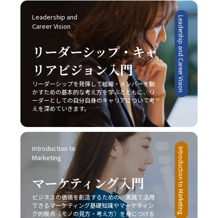
ため、日々の業務の中で自らの発言や対話を振り返り、ど
う強みを持ちながらも、成熟市場での競争に挑むケース
強力な方法があります。初動の一歩を踏み出すことで、
のように相手に伝わっているかを検証する姿勢が不可欠で
や、ベンチャー企業が限定されたリソースを最大限に活か
Leadership and 
Leadership and Career Vision
徐々にタスクへの抵抗感が薄れ、以降の作業がスムーズに
す。若手ビジネスマンとしては、まずは基本的なスキルを
Career Vision
してニッチ市場で新たな需要を創造するケースなど、各企
進む効果が期待できます。次に、簡単に実行可能なタスク
習得し、実践を重ねながら「論理」と「感情」のバランス
業は自社の特性に応じた戦略を展開しています。このよう
から取り掛かることにより、成功体験を積み重ねる点も重
を追求することが、信頼構築および成果創出への近道であ
リーダーシップ・キャ
な事例からも、どの市場戦略を採るにしても、常に自社の
要です。成功体験は自信を形成し、やがて大きな課題に対
ると言えます。今後も、技術の進化とグローバル化が進む
強みと市場環境の両面を的確に把握し、その上でレッドオ
しても積極的に取り組む原動力となります。 さらに、や
リアビジョン入門
中で、多様なコミュニケーション手法を状況に応じて使い
ーシャンの戦い方を実践することが成功の鍵であることが
るべきタスクに専念できる環境を整えることも、先延ばし
分けるセンスを養い、柔軟な対応力を持つことが求められ
明らかです。 実践に向けた心構えと今後の展望 レッドオ
癖の改善に有効です。職場や自宅での雑音や不要な割り込
リーダーシップを発揮して組織・メンバーを動
るでしょう。 最終的に、「ビジネスにおけるコミュニケ
ーシャンの戦い方を実践するためには、単なる理論や事例
かすための基本的な考え方を学ぶとともに、リ
みを排除し、集中できる空間を確保する工夫は、業務効率
ーション能力」における本質は、発信者が目的を明確に
の学習に留まらず、実際のビジネス現場での迅速な対応と
ーダーとしての自分自身のキャリアについて考
の向上につながります。目標を細かく設定し、進捗状況を
し、受信者がその意図を正確に理解するという双方の協調
継続的な改善が求められます。まず、自社の強みや改善点
えを深めていきます。
明確に把握することで、自分自身の達成度を視覚化し、モ
です。これを実現するためには、日々の実務の中での振り
を冷静に分析し、どの戦略が最も有効であるかを判断する
チベーションを維持することが可能です。また、締切を2
返りと研鑽が不可欠であり、自らのコミュニケーションス
ことが重要です。また、顧客のニーズや市場動向の変化に
段階で設定する方法も、タスクを段階的に処理し、プロジ
タイルを磨き上げることが、結果として組織全体のパフォ
敏感であること、そして柔軟な戦略の見直しが不可欠とな
ェクト全体を効率的に管理するための有効な手段と言える
ーマンス向上に繋がるのです。自分自身の成長と共に、組
Introduction to 
ります。市場は常に変動し続けており、今日の成功が明日
Introduction to Marketing
でしょう。 完璧主義に陥らず、自分に過度な厳しさを課
織全体での良好な情報共有が促進されることにより、ビジ
Marketing
の成功を保証するものではないため、レッドオーシャンの
さない点や、失敗を恐れずに挑戦する姿勢を持つことも、
ネスの現場における成果が確実に向上するでしょう。
戦い方においては常に革新と挑戦の姿勢を維持しなければ
先延ばし癖改善の鍵となります。たとえば、多少のミスや
マーケティング入門
なりません。 今後、AIやIoT、さらにはブロックチェーン
失敗は成長過程の一部と捉え、次回への学びとすること
技術など最先端技術の進展が加速することで、ビジネス環
で、行動へのブレーキを緩めることができます。さらに、
ビジネスの価値を創造するための、実践で活用
境は一層複雑化するとみられます。しかし、このような変
周囲の信頼できる同僚や上司に適切に協力を求めること
できるマーケティング基礎知識やマーケティン
動期においては、逆に新たなビジネスモデルや市場ニーズ
グ的視点（モノの見方・考え方）を身につける
で、タスクの分担や業務効率の向上にもつながり、結果と