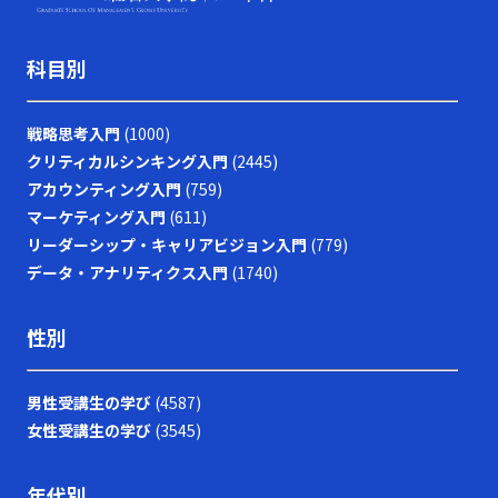
も、自社の強みをしっかりと把握し、独自の価値提案を行
うことの重要性が理解できるでしょう。さらに、競合他社
科目別
との違いを明確にし、適切なタイミングで戦略の見直しと
改善を図ることで、どのような厳しい市場環境でも勝利を
掴むことが可能となります。 最終的に、レッドオーシャ
戦略思考入門
(1000)
ンの戦い方においては、単なる生存戦略ではなく、今後も
クリティカルシンキング入門
(2445)
持続的な成長を実現するための基盤として、企業やビジネ
スパーソン自身が常に学び、挑戦し続ける姿勢が求められ
アカウンティング入門
(759)
ます。現代の急激な変革期において、若手ビジネスマンが
マーケティング入門
(611)
自らのキャリアと企業の成長を支えるためにも、戦略的思
リーダーシップ・キャリアビジョン入門
(779)
考と柔軟な対応力を身につけ、レッドオーシャンの荒波を
データ・アナリティクス入門
(1740)
乗り越えるための確固たる手法を確立することが今後の成
功に直結すると言えるでしょう。
性別
男性受講生の学び
(4587)
女性受講生の学び
(3545)
年代別