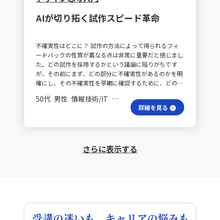
繰り返すプロセスは、従来の単純な試行錯誤に比べ、確
デアを磨き合う習慣を作りたいです。そして③受けた反
実な成果を生むと確信しました。 ユーザー声、どう活
応をもとに柔軟に変更すること。まず出してから修正す
AIが切り拓く試作スピード革命
かす？ さらに、新しいプロジェクトを始動する際に
るといった循環を業務の進め方に定着させ、迅速な改善
は、漠然とした計画やスケジュールだけでキックオフす
を図ります。 これらの取り組みを通じ、完璧なものを最
るのではなく、まずユーザーの声や抱える課題に全体の
初から求めるのではなく、共により良いものにしていく
不確実性はどこに？ 試作の方法によって得られるフィ
意識を向けることが重要だと考えています。解決すべき
というマインドセットをチーム全体に広げていきたいと
ードバックの性質が異なる点は非常に重要だと感じまし
明確な目標をチーム全員で共有することで、各活動の一
考えています。
た。どの試作を採用するかという議論に陥りがちです
貫性を高め、より良い成果につなげていきたいと思いま
が、その前にまず、どの部分に不確実性があるのかを明
す。
確にし、その不確実性を早期に確認するために、どの試
作をどの順序で使うべきかを検討する必要があると思い
50代 男性 情報技術/IT 係長／主任
ます。 AI導入は効果的？ また、AIを活用してWebアプリ
詳細を見る
のプロトタイプを作成したところ、パワーポイントの説
明資料以上に多くの反応をもらうことができました。以
前は、静的HTMLのプロトタイプを作るだけでも1ヶ月程
度かかり、動的に変化するシステムではさらに長い期間
さらに表示する
が必要でした。しかし、AIの導入により、1日から数日
でプロトタイプを完成させることが可能となりました。
得られるフィードバックの質や量の面からも、AIを活用
したシステムのプロトタイプ作成は不可欠だと実感しま
した。 次回の方向性は？ 現在進行中のプロジェクトで
は、人力でプロトタイプを作成していますが、個人的に
もAIを活用してプロトタイプを作る検討を進めていま
す。まだ途中段階ではありますが、現状のAI技術でどこ