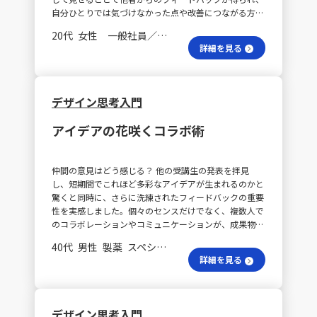
化、フィードバックの仕組みを業務に取り入れるステッ
自分ひとりでは気づけなかった点や改善につながる方向
プを意識していきたいと思います。一旦アイディアを数
性が浮かび上がりました。特に、「完成していなくても
多く出し、形にして共有することで、より実践的な問題
20代 女性 一般社員／職員
いい」、「とにかく見せて意見をもらう」というスタン
解決につなげていく方針です。
詳細を見る
スが、新しい価値や学びを生み出すことに大きく寄与し
ていると感じました。デザイン思考の「つくって考え
る、対話して深める」姿勢は、変化が激しく正解が一概
に決まらない現代の仕事において、大きな武器になると
デザイン思考入門
実感しています。 提案の伝え方は？ 私の仕事では、デ
ータ活用やDXを推進する中で、提案内容の伝え方が常
アイデアの花咲くコラボ術
に課題となっています。例えば、勉強会の構成やダッシ
ュボードの設計、展示会のコンテンツなどを一人で考え
抜くのではなく、早い段階で仮の構成やプロトタイプを
仲間の意見はどう感じる？ 他の受講生の発表を拝見
チームや対象者に見せ、反応を確認することで、よりニ
し、短期間でこれほど多彩なアイデアが生まれるのかと
ーズに沿った形に近づけることができると感じました。
驚くと同時に、さらに洗練されたフィードバックの重要
このプロセスは、関係者との共創を促すきっかけともな
性を実感しました。個々のセンスだけでなく、複数人で
り、プロトタイピングが単なる手法以上の意味を持つこ
のコラボレーションやコミュニケーションが、成果物に
とを教えてくれました。 改善の具体策は？ 今後は、以
大きな影響を与えることを改めて認識しました。 デザ
下の3点を意識して実践していきたいと思います。まず
40代 男性 製薬 スペシャリスト
イン思考で何得る？ また、デザイン思考は新製品やサ
①「たたき台」を意図的に作ることです。提案資料やイ
詳細を見る
ービスの開発に留まらず、決まった答えが存在しない業
ベント構成は、一人で完成させる前にドラフトを共有
務課題の解決にも効果的だと感じます。たとえば、最新
し、意見を募る仕組みを取り入れます。次に②フィード
の技術を既存業務に融合させるプロジェクトにおいて、
バックをもらう文化を育てる点。同僚や他部署とプロト
ユーザーへの共感をスタートに試作とフィードバックを
タイプを見せ合い、意見交換をすることで、互いにアイ
デザイン思考入門