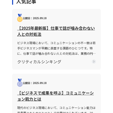
人気記事
公開日：2025.09.18
【2025年最新版】仕事で話が噛み合わない
人との対処法
ビジネス現場において、コミュニケーションの不一致は若
手ビジネスマンが早期に直面する課題のひとつです。特
に、仕事で話が噛み合わない人との対処法は、業務の円滑
な遂行や信頼関係の構築に直結する重要なテーマです。
クリティカルシンキング
2025年の現代において、情報の多様化や働き方の変化が
進む中、明確な意図伝達が求められ、話がかみ合わない状
況を改善するための具体的手法が注目されています。本記
事では、なぜ「話が噛み合わない状態」が生じるのか、そ
公開日：2025.09.18
の原因と背景を整理するとともに、仕事で話が噛み合わな
い人との対処法を具体的に解説します。多くの若手ビジネ
【ビジネスで成果を呼ぶ】コミュニケーシ
スマンが抱えるコミュニケーションギャップについて、論
ョン能力とは
理的思考を交えて解説し、実務で役立つヒントを提供しま
す。 話がかみ合わない状態とは ビジネスシーンにおける
現代のビジネス現場において、コミュニケーション能力は
「話がかみ合わない状態」とは、意図や目的の認識のズ
最重要スキルのひとつとして位置付けられています。20