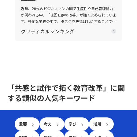
冒頭で議論のゴールや目的、前提条件を再確認すること
相手に正確かつ効果的なメッセージを伝えることで、相手
W・チャン・キムとレネ・モボルニュによって提唱された
近年、20代のビジネスマンの間で生産性や自己管理能力
で、話の軸がぶれるのを防ぐことができます。具体的な対
の行動変容を促す点にあります。 近年、ICT技術の進展に
『ブルー・オーシャン戦略』にて取り上げられ、赤く血に
が問われる中、「後回し癖の改善」が強く求められていま
策としては、以下の点が挙げられます。・まず、話の内容
より、メール、チャット、ビデオ会議など多様なコミュニ
染まった海をイメージすることで、限られた需要を巡って
す。多忙な業務の中で、タスクを先延ばしにすることで生
は具体的に整理し、主語と述語を明確にすることが重要で
ケーション手法が登場しました。しかし、テキストや非対
多数の企業が激しく争う状況を表現しています。特に、レ
じるストレスや自信喪失、生産性の低下は、キャリア形成
す。特に急いでいる状況や複雑な問題を扱う場合、あいま
面のやりとりは時に「既読未読」「いいね」といった簡易
クリティカルシンキング
ッドオーシャの 戦い方としてのアプローチは、価格競争
において決定的なマイナス要素となりかねません。この記
いな表現を避け、論点を整理して伝える努力が必要で
な反応だけに頼る傾向があり、誤解や遅延が発生する可能
に終始しやすい市場の中で如何にして自社の独自性を打ち
事では、先延ばし癖の本質とその背景にある理由を整理す
す。・次に、相手の理解度を随時確認することが推奨され
性があります。このため、現代のビジネスシーンでは、対
出すか、また効率化やコスト削減、ニッチ市場への特化を
るとともに、具体的な改善策として8つの方法を提示して
ます。たとえば、「私の理解ではこの点ですが、〇〇さん
話の意図や背景、さらには相手の心理状態などを正確に把
通じて勝利を収めるかという戦略に注目が集まります。
いきます。業務の効率や精神的な安定を目指すためには、
のお考えはどうでしょうか？」といった確認を行うこと
握する高度な能力がますます求められているのです。 そ
競争環境の激化は、単に製品やサービスの質を向上させる
単なる時間管理だけでなく、心理的な側面にも目を向ける
で、認識のズレを未然に防ぐことが可能です。・また、ど
もそもコミュニケーションとは、人々が互いの考え、感
だけでは勝ち抜けない現実を反映しています。レッドオー
必要があります。ここで取り上げる「後回し癖の改善」と
のような場面であっても、一度会話を中断し、再度仕切り
情、価値観を伝え合い、理解し合う一連のプロセスです。
シャン市場では、既存の大手企業だけでなく、新規参入者
いうキーワードを軸に、先延ばし癖がもたらすリスクと、
直す選択肢も有効です。特に、重要な会話内容や方針確認
これは単なる情報伝達に留まらず、感情や非言語的な要素
との熾烈な争いが交錯し、限られた市場シェアの取り合い
改善に向けた実践的アプローチを解説します。 先延ばし
の際には、十分な準備をしてから再度対話を試みること
を含む複合的なプロセスであり、相手にどこまで伝わった
が続きます。そのため、レッドオーシャンの戦い方におい
「共感と試作で拓く教育改革」に関
癖とは 先延ばし癖とは、必要なタスクや業務を期限内に
が、後のトラブル回避に寄与します。・さらに、自己の思
か、あるいは誤解が生じたかを見極める能力が必要となり
ては、自社の強みや独自性を生かした戦略立案が不可欠と
着手・遂行せず、後回しにする習慣や傾向を指します。こ
考を論理的に整理する力を高めることで、情報の伝達精度
ます。「ビジネスにおけるコミュニケーション能力」で成
する類似の人気キーワード
なります。 レッドオーシャン 戦い方の基本戦略 レッドオ
の現象は単なる怠慢や意志の弱さだけに起因するものでは
が向上し、結果として仕事で話が噛み合わない人との対処
功を収めるためには、自身の伝えたい内容を明確に定義
ーシャン市場で成功を収めるためには、以下の3つの基本
なく、心理的要因や環境要因の複合的な結果とも言えま
法がより効果的に機能します。論理的思考は、複雑な情報
し、使用する手段・場面に応じて最適な技術を選択できる
戦略が有効であるとされています。第一に、差別化戦略で
す。例えば、失敗への恐怖心や完璧主義、さらには
をシンプルにまとめるための基本スキルであり、コミュニ
柔軟性が求められます。 特に、若手ビジネスマンにとっ
す。他社と同じ製品・サービスを提供していては、顧客は
ADHD（注意欠陥・多動性障害）などの発達特性が背景に
ケーションの質を大きく左右します。これらの注意点を踏
ては、自分自身の意見を論理的かつ説得力をもって表現
選択に迷い、競争に負けるリスクが増します。スターバッ
重要
考え
学び
活用
ある場合もあります。こうした場合、従来のタイムマネジ
まえた上で、相手の意見を尊重しつつ、自分の意図を明確
し、相手の意見を丁寧に聴く技術は大きな強みとなりま
クスのように、品質の高さと独自の店舗体験を提供するこ
メント技術だけでは対処が難しく、「後回し癖の改善」を
に伝える努力が、スムーズな意思疎通を実現するための基
す。また、対面と非対面双方のコミュニケーションにおい
とで、単なる価格競争から差別化を図る戦略は、レッドオ
目指す上で、自己理解と内面的な対策が欠かせません。