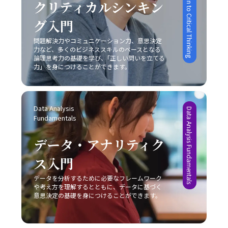
Introduction to Critical Thinking
クリティカルシンキン
機関やカウンセラーの協力を仰ぐことも大切です。一人で
も欠かせません。また、自己の論理的思考を鍛えることに
なコミュニケーションにつながります。 また、コミュニ
す。スマートフォン市場におけるモトローラの事例では、
抱え込むことなく、適切なサポートを受けながら、自己管
よって、伝えたい内容を的確にまとめる力は、長期的には
ケーションの現場がどのような「場」か、つまり使用する
他社との差別化に失敗し、急激な技術革新に乗り遅れて市
グ入門
理能力の向上を図ることが求められます。このように、先
コミュニケーション能力の向上に直結します。これによ
媒体や環境に応じた戦略も大切です。対面での会議、電話
場からの孤立を招きました。また、日産自動車は過度なコ
延ばし癖の注意点は単なる行動パターンの問題を超えて、
り、仕事で話が噛み合わない状況を未然に防ぎ、また発生
会議、メール、オンラインミーティングなど、ツールや場
問題解決力やコミュニケーション力、意思決定
スト削減施策により品質低下とブランドイメージの低下を
複雑な心理的・環境的要因が絡み合っているため、多角的
した場合にも迅速かつ効果的に対処できる基盤を作ること
力など、多くのビジネススキルのベースとなる
面ごとに適したコミュニケーションの方法が存在します。
招いた結果、激戦区でのシェア確保に大きな課題を突きつ
な視点からの対策が必要不可欠です。 ビジネス現場で
論理思考力の基礎を学び、｢正しい問いを立てる
が可能となります。最終的に、若手ビジネスマンにとって
そのため、各媒体の持つ特性や限界を理解し、状況に合わ
けられました。これらの事例は、レッドオーシャンの戦い
力」を身につけることができます。
は、タスクを早期に処理する仕組みや、効率的なスケジュ
重要なのは、一方的なコミュニケーションではなく、双方
せた柔軟な対応が必要不可欠となります。こうした注意点
方においては、単なるコスト削減や市場模倣だけでは不十
ール管理システムの導入も推奨されています。現代のITツ
の意図や認識を共有しあう姿勢です。今回ご紹介したポイ
を踏まえて、自己のコミュニケーション能力を継続的にブ
分であり、明確な差別化戦略と自社の独自性の追求が不可
ールを活用し、リマインダー機能やタイムマネジメントア
ントを実践し、「仕事で話が噛み合わない人との対処法」
ラッシュアップしていくことが、キャリアの成長に繋がる
欠であることを示しています。 レッドオーシャンとブル
プリを上手に利用することで、先延ばし癖を改善する一助
を日常の業務に取り入れることで、組織内の信頼関係の再
のです。 まとめ 本記事では、「ビジネスにおけるコミュ
ーオーシャンの使い分け レッドオーシャン市場における
Data Analysis 
となります。ただし、こうしたツールも万能ではなく、自
Data Analysis Fundamentals
構築や業務効率の向上を実現できるでしょう。常に自己の
ニケーション能力」における重要性と、その構成要素、さ
戦略と対比して、ブルーオーシャン戦略は競争のない新た
Fundamentals
身の内面的な問題と向き合い、根本的な解決策を模索しな
コミュニケーションスキルを磨き、効果的な意思疎通を心
らには具体的な現場での実践方法と注意点について解説し
な市場の創出を目指すアプローチです。ブルーオーシャン
ければ、「後回し癖 改善」は真の意味で実現されないで
がけることが、ビジネスパーソンとしての成長に直結する
ました。現代ビジネスにおいて、コミュニケーションは単
では、既存市場の枠にとらわれずに新規需要を発掘するこ
データ・アナリティク
しょう。 まとめ 「後回し癖の改善」は、20代の若手ビジ
重要な要素となります。
なる情報伝達ではなく、相手に行動変容を促すための極め
とが重視されるため、一見すると魅力的な選択肢に映りま
ネスマンにとって極めて重要なテーマです。タスクの先延
て高度なスキルであり、論理的思考、感情表現、非言語的
ス入門
す。しかし、どちらの戦略を採用するかは、自社の経営資
ばしは、自己効力感の低下、ストレスの蓄積、生産性の低
伝達、そして状況に応じた柔軟な対応が求められます。特
源、強み、さらには市場環境の成熟度によって大きく左右
下、さらにはキャリアの成長機会の逸失といった深刻な影
データを分析するために必要なフレームワーク
に、若手ビジネスマンはこの能力を磨くことで、上司や同
されるため、慎重な分析が求められます。レッドオーシャ
響を及ぼします。そのため、自己管理能力の向上を図るた
や考え方を理解するとともに、データに基づく
僚、さらには対外のステークホルダーとの信頼関係を築
ンの戦い方においては、既存市場で確固たる地位を築くた
意思決定の基礎を身につけることができます。
めには、まず自分自身の心理的背景や業務環境を冷静に分
き、組織全体の業績向上や自らのキャリアアップに直結さ
めに、いかに自社の独自性を打ち出し、競合他社との差別
析することが不可欠です。また、具体的な改善策として
せることが可能となります。 また、コミュニケーション
化を成功させるかが非常に重要な要素となります。 具体
は、以下の8つの方法が有効であると考えられます。 ま
の成功は意識的な目的設定と適切な手法の選択に依存する
例として、大手家電メーカーが技術力と広範な販売網とい
ず、「とりあえずはじめてみる」というシンプルながらも