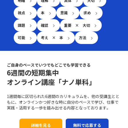
明確
理解
具体
大切
本といえます。話が噛み合わないと感じた際には、焦ら
て、それぞれ異なるルールやエチケットが存在するため、
ーシャンの戦い方としての有力な手法です。 第二に、コ
また、先延ばし癖は放置されると、業務遂行に大きな弊害
ず、一度立ち止まって基本に立ち返ることが、最終的には
状況に応じた適切な対応が重要です。例えば、会議での発
ストリーダーシップ戦略です。効率的な運営を徹底し、無
をもたらします。たとえば、予定された期限までにタスク
視点
本
意識
求め
仕事で話が噛み合わない人との対処法として有効です。
言やメールでの簡潔な表現、さらにはSNSやチャットでの
駄な経費や労力を削減することで市場価格を下回る優位性
が完了しないことによるストレスの増加、結果的な自信喪
具体的な対処戦略と実践例 ここでは、「仕事で話が噛み
リアルタイムなやりとりなど、各シーンで必要とされる細
を保持します。ユニクロが示した事例のように、大量仕入
失、そして長期的にはキャリアチャンスの逸失へとつなが
合わない人との対処法」として認識される具体的な戦略
課題
確認
重要 × 大切
やかな配慮が質の高いコミュニケーションを実現する鍵と
れや生産工程の合理化によって、低価格でも品質を維持す
ります。このような問題は個人だけでなく、チームや組織
を、実践例とともに解説します。多岐にわたる原因に対し
なります。 コミュニケーション能力の注意点 コミュニケ
ることができれば、急激な価格競争にも耐える力が養われ
全体に影響を及ぼすため、早期に原因を特定し、適切な対
て、個々のケースに応じた対策を講じることが求められま
可能
考え × 本
方法
ーション能力を高めるためには、単に技術を習得するだけ
るのです。ただし、過度なコスト削減は品質低下やブラン
策を講じることが求められます。先延ばし癖に取り組むプ
す。まず、会話の開始時に必ず現状の認識を共有すること
でなく、いくつかの落とし穴や注意点を認識する必要があ
ド価値の喪失というリスクもあるため、バランスを見極め
ロセスは、自分自身を見つめ直し、効率的な業務遂行と成
が基本です。長年の経験が示すように、「話の前提条件を
ります。まず、情報伝達とコミュニケーションの違いに注
ることが重要です。 第三に、ニッチ戦略です。市場全体
長機会を確実に捉えるための重要なステップと言えるでし
合わせる」ことは、双方のコミュニケーションの齟齬を防
意が必要です。単なるデータや数字の伝達が成功したとし
ではなく、特定の顧客セグメントや特定のニーズに特化す
ょう。 近年は特に、テクノロジーの発展とともに多様な
ぐ第一歩です。たとえば、新たなプロジェクトのキックオ
ても、相手がその情報をどう受け取り、行動に移すかはま
ることで、競争相手の少ない領域を開拓します。高級車市
ご自身のペースでいつでもどこでも学習できる
働き方が広がる中で、自己管理能力が強く問われるように
フミーティングでは、各参加者が同じゴールと進行予定を
た別の問題です。「ビジネスにおけるコミュニケーション
場におけるポルシェの例は、限られた層に対して圧倒的な
6週間の短期集中
なりました。その中で「後回し癖の改善」に取り組むこと
共有することで、後の誤解を避けることができます。ま
能力」においては、相手に正しく意図が伝わるかどうかが
ブランド価値を提供する成功例と言えるでしょう。この戦
は、単なる習慣の見直しにとどまらず、自己のキャリア戦
た、日常的なコミュニケーションにおいても、相手の表情
オンライン講座「ナノ単科」
重要であり、結果として行動変容が起こることが成功指標
略は、レッドオーシャンの戦い方の一環として、自社の強
略を見直すための重要な要素ともなっています。次のセク
や声のトーン、さらには話の流れからその理解度を汲み取
となります。 また、コミュニケーションには必ずしも相
みや専門性を最大限に活かすための戦略として注目されて
ションでは、先延ばし癖がもたらす具体的な影響と、注意
る姿勢が重要です。経験豊富なマネージャーの中には、相
手に完全に伝えることができないという不確実性がありま
います。 市場の変化と戦略の進化 テクノロジーの進化、
1週間毎に区切られた6週間のカリキュラムを、他の受講生とと
すべきポイントについて詳述していきます。 先延ばし癖
手の話し方をよく観察し、適宜「確認の質問」を挟むこと
す。言葉だけでは伝えきれない非言語的要素、例えば身振
グローバルな競争、そして顧客ニーズの多様化により、現
もに、オンラインかつ好きな時に自分のペースで学び、仕事で
の注意点 先延ばし癖に対して注意すべきポイントは多岐
で、対話の精度を高める手法を実践している方もいます。
り手振りや表情、声のトーンなどが大きな役割を果たして
代の市場環境はかつてないほど複雑かつダイナミックにな
実践・活用する一歩を踏み出せる内容となっております｡
に渡ります。まず、先延ばし癖が進行すると、日々の業務
さらに、後日話の内容を再整理し、改めて議論を行う「仕
おり、これらを適切に使い分けることが求められます。誤
っています。さらに、デジタルトランスフォーメーション
に対する自己効力感が低下し、やがて自信を失う危険性が
切り直し」も効果的です。特に、感情が絡んだ会話や大き
解を生むリスクがあるため、「既読」や「いいね」など、
（DX）の波に乗ることで、従来のビジネスモデルに大き
高まります。仕事を着手するたびに「また先延ばしをして
な意思決定が必要なシーンでは、一度話題を持ち帰り、冷
オンラインでの簡素なサインに依存しすぎると、真意が伝
な変革が起きています。このような時代で「レッドオーシ
詳細を見る
無料で応募する
しまった」という自己否定的な考えが自己評価を下げ、メ
静な判断のもとで再度議論を交わすことで、双方にとって
わらず、結果として混乱が生じる恐れがあります。 さら