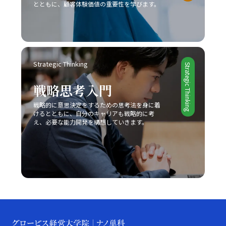
が生まれるチャンスも多く存在します。将来的には、従来
とともに、顧客体験価値の重要性を学びます。
して「後回し癖の改善」が促進されます。 総じて、先延
のレッドオーシャンの戦い方に加え、テクノロジーを駆使
ばし癖の改善は単なる業務の効率化に留まらず、自己成長
したデジタル戦略との融合が、企業の競争力を左右する重
やキャリアアップ、そして精神的健康に直結する課題で
要な要素となることは間違いありません。そのため、今の
す。20代の若手ビジネスマンは、日々の忙しさに追われ
うちから情報収集や市場分析に注力し、柔軟かつ先見性の
る中で、この先延ばしという悪循環を断ち切り、主体的か
ある戦略を構築することが求められます。 まとめ 本記事
つ計画的な行動を身につけることが、将来的な成功に不可
Strategic Thinking
では、2025年という変革の時代において、20代の若手ビ
Strategic Thinking
欠であると言えるでしょう。一度自らの行動パターンを見
ジネスマンが直面する厳しい市場環境の中で、「レッドオ
直し、ここで紹介した8つの方法を実践することで、徐々
戦略思考入門
ーシャンの戦い方」の重要性とその具体的な戦略について
に「後回し癖の改善」の効果を実感できるはずです。 最
解説してきました。レッドオーシャンとは、既存市場にお
終的には、先延ばし癖を克服し、時間とエネルギーを有効
戦略的に意思決定をするための思考法を身に着
ける激しい競争環境を指し、価格競争や限られた市場シェ
活用するための意識改革が求められます。焦らず、一歩一
けるとともに、自分のキャリアも戦略的に考
ア、利益率の低下といったリスクが伴います。このような
え、必要な能力開発を構想していきます。
歩着実に、自己改善のプロセスを進めることが重要です。
中で成功するためには、他社との差別化、コストリーダー
皆さんが今後、業務上の課題を迅速かつ効果的に解決し、
シップ、ニッチ戦略など自社の強みを最大限に活かすアプ
自己成長を加速させる一助となることを心より願っていま
ローチが不可欠です。また、デジタル技術や最新の市場動
す。この取り組みが、豊かなキャリア形成と充実した人生
向を取り入れることで、従来の戦略だけでなく新たなビジ
への道を切り開くための大きな一歩となるでしょう。
ネスモデルの構築が求められています。 今後のビジネス
シーンは、一層熾烈な競争と急速な市場変化が予想される
ため、レッドオーシャン 戦い方においても、常に柔軟な
発想と先を見据えた戦略が必要です。成功事例に見ると、
スターバックス、コカ・コーラ、トヨタ自動車などが、自
社の独自性を武器にして激戦区を勝ち抜いていることから