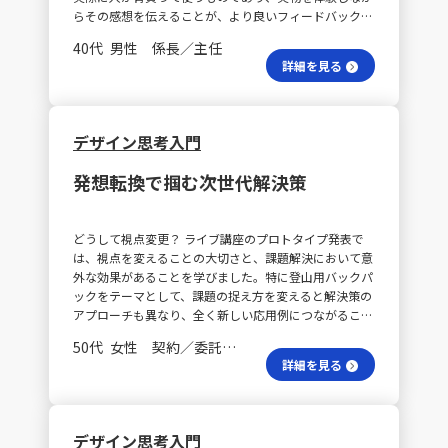
らその感想を伝えることが、より良いフィードバックに
つながるのではないかと思います。 自ら試す意義は？
40代 男性 係長／主任
また、体感することの重要性は、他の事例にも応用可能
詳細を見る
だと感じました。私が行政の職員として携わっている電
子行政手続きにおいても、まずは手続きのプロトタイプ
を作成し、自分で実際に操作してみることが必要です。
そして、同僚だけでなく、初めて利用する市民にもテス
デザイン思考入門
トしてもらうことで、多角的なフィードバックを得るこ
とができると考えます。 実践的テストはどう進む？ 具
発想転換で掴む次世代解決策
体的には、まず自らツールを用いて手続きを作成し、そ
のテストを実施します。次に、同じ部署や他部署の職員
によるテストを経て、最終的に実際に行政手続きを利用
どうして視点変更？ ライブ講座のプロトタイプ発表で
する市民にテストを実施してもらう流れが理想的です。
は、視点を変えることの大切さと、課題解決において意
実際、窓口部署でこれまで多くの行政手続きを作り上げ
外な効果があることを学びました。特に登山用バックパ
た経験から、実践的なテストは十分に可能だと確信して
ックをテーマとして、課題の捉え方を変えると解決策の
います。
アプローチも異なり、全く新しい応用例につながること
が印象的でした。また、参加者全員が否定せずに各自の
50代 女性 契約／委託／派遣など
アイディアを前向きに受け止め、議論が活発に進んだ点
詳細を見る
が良かったと感じます。初期段階では改善の余地がある
アイディアも多いですが、そうした点に踏み込んで議論
する雰囲気作りが重要だと実感しました。 効果はどこ
から来る？ 今回の体験は、単に商品開発に留まらず、他
デザイン思考入門
の業務にも応用可能な思考の枠を広げるワークショップ