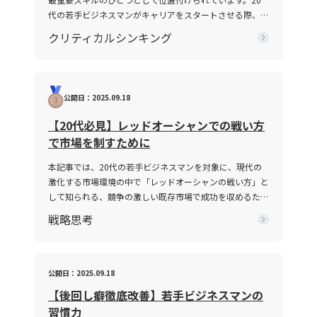
レ、情報の伝達不足、さらには前提条件の違いにより、相
代の若手ビジネスマンがキャリアをスタートさせる際、報
手と効果的なコミュニケーションが図れない状況を指しま
告・連絡・相談はもちろん、上司・部下、部署間、さらに
クリティカルシンキング
す。多くの場合、このような現象は一方的な問題ではな
は対外の取引先との関係構築にもおいて、この能力は不可
く、双方の認識の不一致や話の抽象度が高すぎることから
欠です。この記事では「ビジネスにおけるコミュニケーシ
生じます。たとえば、上司や先輩、同僚との会話におい
ョン能力」に焦点を当て、その定義から具体的なスキルの
て、伝えたい内容が具体性に欠け、相手に正確に意図が伝
構成要素、日々の実践方法、注意すべきポイントまで、専
公開日：2025.09.18
わらないことが挙げられます。前提条件や目的が共有され
門性の高い視点で徹底解説します。また、ICTツールが急
ていない場合、会話は容易に脱線し、誤解を生む原因とな
速に進化し、対面・非対面双方のコミュニケーションが混
【20代必見】レッドオーシャンでの戦い方
ります。さらに、個々の話し方の好みや知識量の違い、さ
在する現代において、コミュニケーション能力がどのよう
で市場を制すために
らには一方の思考が整理されずに抽象的な言葉で表現され
に成果に結び付くのか、その背景と実践的な鍛え方につい
る場合、双方の話の噛み合わなさは一層深刻になります。
ても言及していきます。 コミュニケーション能力とは コ
本記事では、20代の若手ビジネスマンを対象に、現代の
話がかみ合わない現象は、単なるコミュニケーションのミ
ミュニケーション能力とは、単に情報を伝えるだけではな
激化する市場環境の中で「レッドオーシャンの戦い方」と
スではなく、現代ビジネスにおける意思疎通の複雑さと密
く、相手の反応を予測し、意思疎通を円滑にするための高
して知られる、競争の激しい既存市場で成功を収めるため
接に関わっています。企業内の組織体制や情報共有の仕組
度なスキルを指します。ビジネスにおいては、報連相やプ
の戦略や心得について、最新の事例とともに解説します。
戦略思考
み、さらには個々人の論理的思考の有無が、結果として仕
レゼンテーション、会議、さらにはオンラインツールを介
グローバル化が進み、テクノロジーの急速な発展や市場環
事で話が噛み合わない人との対処法を模索する上での鍵と
した対話など、多岐にわたるシーンで求められます。この
境の変動が続く2025年のビジネスシーンにおいて、いか
なっています。 仕事で話が噛み合わない人との対処法の
能力は、家庭教育や学校教育の枠を超え、実際の業務経験
にして自身の企業やキャリアを戦略的に舵取りし、激戦区
注意点 ビジネス環境において、特に「仕事で話が噛み合
や日常生活での相互作用を通じて自然に身につく側面が強
であるレッドオーシャンを勝ち抜くのか、その具体的な手
公開日：2025.09.18
わない人との対処法」を実践する際には、いくつかの注意
く、個人の素質と経験が複雑に絡み合っています。「ビジ
法と注意点を体系的に整理しました。 レッドオーシャン
【後回し癖徹底改善】若手ビジネスマンの
点を踏まえる必要があります。まず、会話の基本となる前
ネスにおけるコミュニケーション能力」における成功の鍵
とは 「レッドオーシャン」とは、既存市場における熾烈
提条件を共有することが不可欠です。会議や打ち合わせの
習慣力
は、論理的思考、傾聴力、発信力といった要素を統合し、
な競争環境を表す比喩表現です。この概念は、2005年に