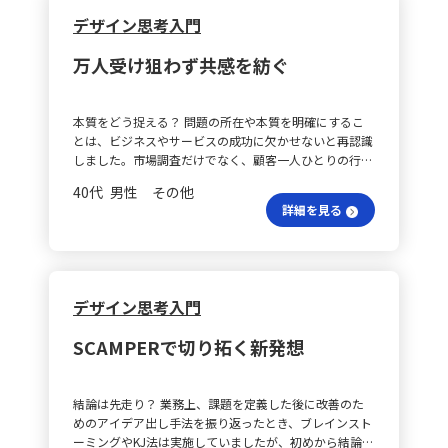
は？ プロジェクトが進むにつれ、チームメンバーが業
与える際には、現実より少し上のレベルでやる気や能力
点にあります。問いの立て方を、個人の思考にとどまら
方や、毎月の売上達成状況の確認が基本であることを強
デザイン思考入門
務内容を理解し自律的に行動できるようになった段階で
向上を狙います。④コーチングによる動機付けでは、進
ず、チームやクライアントとの合意形成に活用するため
調します。講義資料作成にあたっては、単に言葉の定義
は、参加型リーダーシップへと移行します。進捗会議で
捗を把握しながら適切なアドバイスを行い、⑤実行支援
の再現可能な手法として捉えることができるようになり
を伝えるだけでなく、その意味や具体的な活用方法を実
メンバー自身に課題の発見や解決策の提案を促し、意見
万人受け狙わず共感を紡ぐ
では必要な経営資源を提供するという流れになっていま
ました。 何のために問う？ さらに、「本質的な問い」
践に直結する事例を交えて、すぐに取り組める内容に仕
交換や議論を活発に行うことで、主体性を高めます。成
す。これらのStepとともに、双方向コミュニケーション
とは何かを求める中で、その問いがどの目的に接続して
上げることが狙いです。 店舗分析はどう進む？ また、
果を出した際には積極的なフィードバックを行い、逆に
や自立の姿勢も強調されます。 実践時の注意は？ エン
いるのか、すなわち「何のためにそれを問うのか」とい
既存の担当店舗については、まず上司との間で出店コン
困難な状況では達成志向型のアプローチで挑戦的な目標
本質をどう捉える？ 問題の所在や本質を明確にするこ
パワメントを実践する際の留意点として、まずその仕事
う視点の大切さにも気づきました。問題の背後や上位に
セプトの認識を統一し、経営計画書などからコンセプト
に向かって努力する体制を整えていきます。 リーダーは
とは、ビジネスやサービスの成功に欠かせないと再認識
がエンパワメントに適しているか見極める必要がありま
ある目的を意識すれば、問いそのものの価値が高まり、
を再確認します。その上で、店舗の事業活動が売上、利
どう変？ このように、リーダーシップは固定されたも
しました。市場調査だけでなく、顧客一人ひとりの行動
す。成長が期待でき、緊急度が低い業務であれば適用し
時間やリソースの限られた中でも本質に迫る打ち手にた
益、経費とどの程度連動しているかを客観的な数値で分
のではなく、状況やメンバーに応じて動的に変化させる
や思考、そして感情に寄り添い、共感する姿勢が重要で
やすいですが、ミスの許されない作業や一度限りの業
どり着けると感じました。この「問いの意味構造を見る
析し、店舗責任者に現状の課題を明確にさせることが大
40代 男性 その他
べきものだと改めて感じました。学んだ理論を実践に活
す。顧客の視点で価値観やニーズを理解することが、よ
務、緊急性が高いものには向かないケースもあります。
力」は、今後の実務においてさらに意識して鍛えていき
切です。具体的な改善策を、損益計算書上のどの項目に
詳細を見る
かすことで、自身のリーダーシップスキルを向上させ、
り良いデザインやサービスの提供につながると感じまし
また、部下の持つ権限が十分に発揮できない状況では、
たい視点です。 どこから始める？ 私自身、クライアン
どのように反映されるのかという観点から検討し、数値
チーム全体の生産性と満足度を高めていきたいと考えて
た。 万人受けは狙う？ 特に印象に残ったのは、「最初
他部署との連携などにおいて適宜介入し支援する必要が
トとの対話や議論の場では、スライド資料だけでなく、
的根拠をもって提案させることで、責任者自身が解決策
います。
から万人受けを狙わない」という考え方です。すべての
あり、リスクを考慮して事前に対策を準備しておくこと
構造化モデリングツールを用いて仮説や課題構造をリア
のイメージを具体化できるよう指導します。 効果の伝え
層に受け入れられることを目指すと、どうしても無難で
も大切です。 リーダーの流れは？ リーダーシップには
ルタイムに可視化する機会が多くあります。こうした場
方は？ さらに、上司へ改善策を提案する際には、業界
個性のないものになりがちです。まずは特定のターゲッ
３つのプロセスが存在します。まず①目標を立て共有す
面では、「どこから構造を立ち上げるか」、すなわち
デザイン思考入門
の一般的な数値や他社の運営状況を踏まえ、根拠を強化
ト層にとって真に価値のあるものを生み出すことで、結
る際、成功基準を明確にし、メンバーが目標の意義を納
「問いの立て方」が成功の鍵となります。問いがあいま
した説得力のあるアプローチが必要です。キャッシュフ
果としてブランドの信頼や熱狂的な支持が広がると考え
得することが求められますが、伝わり方に誤解が生じる
いだと、浮かび上がる構造も不明確になり、議論の焦点
ローの分析など、同業他社の事例を参考にする視点も取
SCAMPERで切り拓く新発想
ています。 体験価値を探る？ また、顧客の価値体験を
こともあるため、メンバーの喜びポイントを掘り下げ、
が定まらなくなるため、今回の演習は思考習慣の向上に
り入れながら、改善策の実現に向けた動きが求められま
最大化するためには、機能やデザインの良さのみなら
現状との関連付けが重要です。次に、②計画を立てる段
大いに役立ちました。 どう対話が始まる？ また、「問
す。 自発的研修の意義は？ 研修資料の作成に際して
ず、顧客がどんな体験を求めているかを深く理解し、そ
階では、メンバーへの任せ方や計画の具体性（６W１H
いを立てる」という行為は、考えるための起点であると
は、特に運営費及び一般管理費に着目し、各店舗の費用
結論は先走り？ 業務上、課題を定義した後に改善のた
れに合わせた工夫が必要です。顧客の声に耳を傾け、実
など）が問われ、丸投げや丸抱えにならないよう、エン
ともに、相手との対話を始める契機でもあると強く感じ
状況を業界平均や社内の他店舗との比較を通じて分析す
めのアイデア出し手法を振り返ったとき、ブレインスト
際に生活の中に入り込むことで、真に求められる価値を
パワメントの５つのStepの③が活用されます。③実行
ました。これまで「答えを出すこと」や「ロジックの整
る内容を検討します。受講者自身が「自らの店舗分析」
ーミングやKJ法は実施していましたが、初めから結論を
見出し、形にすることができると感じました。 学びを