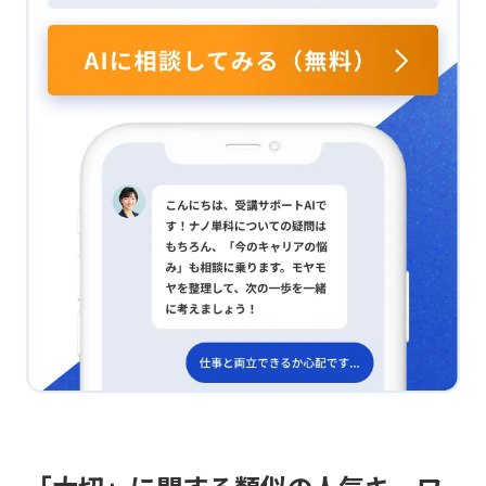
ションに直結すると感じます。 具体的な活用事例は？
す。 プロセスを整理？ 具体的には、以下のプロセスを
にする方法です。 独自性はどう？ 製品コンセプトの策
具体的な活用方法として、例えば次のようなケースが考
意識しています. ・何について意思決定するのか、また
定においては、競合他社にはない自社ならではの独自性
えられます。 進路相談はどう整理？ まず、学生の進路
その意思決定によってどのような状態を目指すのかを明
を打ち出すバリュープロポジションを明確にすることが
相談では、学生が「特定の業界に行きたい」などと相談
確にする。 ・必要な情報を客観的なデータに基づいて
重要です。そのため、市場調査を行いターゲットを確定
してきた際、無意識に支援者がある業界や定型のキャリ
収集・分析し、現状を正確に把握する。 ・可能な選択
し、ターゲットの課題を明らかにして、解決策を検討し
アパスに偏りがちです。そのため、ロジックツリーを用
肢を洗い出し、それぞれのメリット・デメリットを比較
ながら関連するキーワードを整理するステップを踏む必
いて「価値観（やりがい・企業文化）」「スキル（強
検討する。 ・リスク、コスト、効果、実現可能性などの
要があります。 大切な点は？ 最後に、アイデア出しで
み・専門性）」「条件面（勤務地・年収）」などの切り
判断基準を設定し、どの選択肢が目標達成に最も貢献す
大切な点は、量を出すこと、視覚的な刺激を与えるこ
口で問題を整理し、学生自身が気づいていない本質的な
るかを評価する。 ・決定した内容を実行に移し、定期
と、多様なチームで取り組むことだと実感しています。
課題や軸を引き出す工夫が有効だと考えます。 企業営業
的に結果を検証してプロセスを改善する。 行動に自信
の課題は？ 次に、企業営業では、企業の表面的な求人
は？ また、具体的な行動としては、個人の経験や勘に
要件だけで提案をしてしまうとミスマッチのリスクがあ
頼らず、客観的なデータや事実に基づいた判断を行うこ
るため、採用課題を「経営戦略（事業拡大・新規事
とや、異なる部署や立場の意見を取り入れて多角的に検
業）」「組織課題（年齢構成・スキルギャップ）」「採
討すること、そして各選択肢のリスクとリターンをバラ
用条件（求めるマインド・経験）」という視点で体系的
ンス良く評価することを心がけています。さらに、大き
に整理し、企業の本当の課題を網羅的に把握することが
な意思決定の前に小規模な試行を行い、PDCAサイクル
求められます。 推薦の整理法は？ また、学生紹介・推
を回すことで、着実な改善を目指そうとしています。 連
薦においては、個人的な好みや直感だけに頼ることな
携で何が変わる？ これらの取り組みを通して、会議の効
く、企業の求める要件と学生の強み・志向性を共通のロ
率性と意思決定の質を向上させ、最終的には上司の助け
ジックツリー上でマッピングし、客観的に整理した上で
を借りずに自律的に問題解決を推進し、チームや組織に
推薦を行うことで、ミスマッチの少ないマッチングを実
貢献できる人材を目指します。特に、部署を横断した連
現できると考えます。 MECEの難しさは？ 一方で、ロジ
携においては、各部署の目標や課題を理解した上で共通
ックツリーの第一階層をMECEに分ける重要性を実感す
のゴールを設定し、互いにWin-Winの関係を築くような
ると同時に、キャリアや企業の定性的な悩みのような不
ファシリテーションを心がけていきたいと考えていま