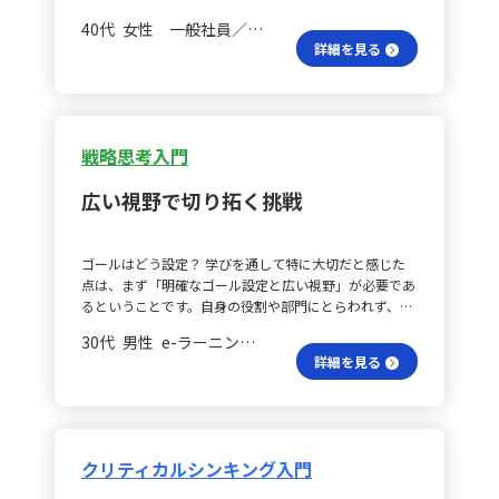
し、振り返るプロセスも欠かせません。 自ら示す方法
理」に注力してきましたが、クライアントやチームメン
を通して、主体的に店舗改善に取り組む意識を持てるよ
想定している印象があり、本来の自由な発想法とは異な
どう活かす？ 今回の学びを踏まえ、今後は顧客の価値
は？ エンパワメントの５つのStep活用では、緊急度が
バーとの協働においては、「なぜそれを議論するのか」
40代 女性 一般社員／職員
う、やらされる研修ではなく自発的な行動を促す構成に
っていたと感じました。 SCAMPER法は有効？ そのよう
観をより深く理解し、それを実現できるデザインやサー
高い一方で成長度が低い業務に対しては、リーダー自身
や「何が明らかになれば次に進めるのか」といった問い
詳細を見る
留意することが重要です。
な中、アイデアがなかなか浮かばない状況でSCAMPER
ビスの提供を目指します。 観察から何発見？ 新規事業
が「やってみせる」ことで示し、日々のコミュニケーシ
かけが、時に大きな価値を持つことを実感しています。
法というフレームワークを知り、非常に使いやすいと感
の創出においては、データ分析や理論だけでなく、実際
ョンを通してメンバーにレクチャーする方法が有効で
どんな問いが導く？ 今後は、コンサルティング方針や
じました。特に、業務で「依頼しているのに対応してく
に人々の行動や習慣を観察することが非常に有効だと実
す。同様の状況が生じたときには、メンバー自身に行動
ワークショップの設計においても、「どんな問いを置く
れない」という課題に対して、これまでS、C、M、E、R
感しました。日常の中で感じる不便さや求められている
してもらえる体制づくりが求められます。 会話の効果
と相手の考えを引き出せるか」「情報提示の背後にある
の視点では比較的アイデアが出ていた一方で、AとPの
ことを細かく観察することで、まだ顕在化していないニ
は？ また、相手の喜びポイントを把握するためには、
戦略思考入門
目的は何か」といった点を意識し、単なる情報伝達にと
視点ではなかなかアイデアが得られなかったため、
ーズを掘り起こすことが可能になると感じました。 接
仕事以外の話題も含む日常会話が効果的であることに気
どまらない対話の起点を構築していきたいと思います。
SCAMPER法の導入が有効であると考えています。 実践
点維持の秘訣は？ また、プロジェクトが始まった後も
づきました。こうした会話は、アイスブレイクとしても
問いの精度と設計力を高めることが、実務における支援
広い視野で切り拓く挑戦
は難しかった？ 実際にSCAMPER法を実践してみると、
ユーザーとの接点を維持することが重要です。市場に出
役立つため、積極的に取り入れていくよう意識したいで
の質や成果に直結すると確信しています。 問いが成す未
似たような定義から同じアイデアが生まれてしまい、特
した後も、ユーザーヒアリングや実証実験を通じて継続
す。 目標設定の工夫は？ 目標設定に関しては、本人の
来は？ 今回の学びは、自分がこれまで積み重ねてきた
にAとP、CとR、MとEの違いが曖昧になってしまい、ど
的なフィードバックを得ることで、最初の想定と異なる
参加を促す問いかけを行うため、自身の目標をまず見直
経験と結びついており、問いを立てる力がコンサルティ
ゴールはどう設定？ 学びを通して特に大切だと感じた
のようにアイデアを出すか苦労しました。講義だけでは
課題や新たな改善点が明らかになることがあります。 気
し、ロープレとして実践してみることで、行動への意欲
ングの根幹を成す重要なスキルであると再認識する機会
点は、まず「明確なゴール設定と広い視野」が必要であ
違いが十分に理解できなかったため、別途調べた結果、
づきをどう見る？ さらに、観察を続けることで、顧客
を高めることができると感じました。 行動連動の秘訣
となりました。今後も、問いを通じた思考と対話を積極
るということです。自身の役割や部門にとらわれず、大
以下のように整理することでアイデア出しがしやすくな
自身が気づいていない問題を発見できる可能性もありま
は？ さらに、WEEK２とのつながりとして、効果的な行
的に実践することで、より本質に迫る支援の実現を目指
局的な視点を持って目標を定めることの重要性を実感し
りました。 AとPの違いは？ ■AとPの違いについて
す。普段の生活の中で当たり前だと思われていることに
動には指示型、参加型、支援型、達成志向型の４つの行
30代 男性 e-ラーニング 一般社員／職員
していきたいと考えています。
ました。ただし、具体的にどのように視野を広げるかは
Adapt（応用する）は、他の分野や状況で使われている
こそ、新たなビジネスチャンスが隠れていると考え、顕
動を併せて検討することが考えられます。例えば、日常
詳細を見る
今後の課題としています。 選択は本当に必要？ 次に、
アイデアや技術、要素を取り入れ、自身の課題や製品に
在ニーズだけではなく、本質的な課題解決に繋がるアイ
の対話から喜びポイントを探り、コンフォートゾーンを
「取捨選択の重要性」です。目標を最速・最短で達成す
適用させるという視点です。つまり、他のものを取り入
デアを生み出す手助けになると感じました。 アイデア
意識した目標設定を行い、実行段階で４つの行動で支援
るためには、リソースを集中させるとともに、何をやら
れて現状のアイデアを改善することを目指します。一
は価値？ 新規事業では、単にアイデアを生み出すだけ
するという流れが挙げられます。 抱える疑問は？ 最後
なくてもよいかを見極める優先順位付けが不可欠だと気
方、Put to other uses（転用する）は、既存のアイデア
でなく、そのアイデアが顧客にとって本当に価値あるも
に、いくつかの疑問点も整理しました。まず、①コンフ
づきました。 独自性って何だろ？ さらに、「独自性の
やものを全く異なる目的や用途に使えないかと考える発
のかどうかを確認し、進化させるプロセスが欠かせませ
クリティカルシンキング入門
ォートゾーンを探る方法については、本人に問いかける
意義と活用」については、自身の価値向上において独自
想法であり、今のアイデアを別の使い方に転換させる点
ん。そのためにも、ユーザーとの接点を常に意識し、観
と楽な方に流れてしまったり、求めるものがパニックゾ
性が重要だと実感しています。これは、現在取り組んで