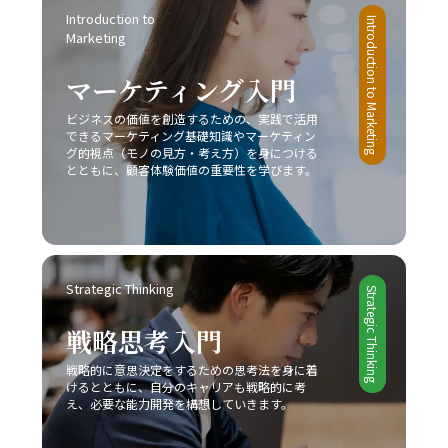
Introduction to 
Introduction to Marketing
Marketing
マーケティング入門
ビジネスの価値を創造するための、実践で活用
できるマーケティング基礎知識やマーケティン
グ的視点（モノの見方・考え方）を身につける
とともに、顧客体験価値の重要性を学びます。
Strategic Thinking
Strategic Thinking
戦略思考入門
戦略的に意思決定をするための思考法を身に着
けるとともに、自分のキャリアも戦略的に考
え、必要な能力開発を構想していきます。