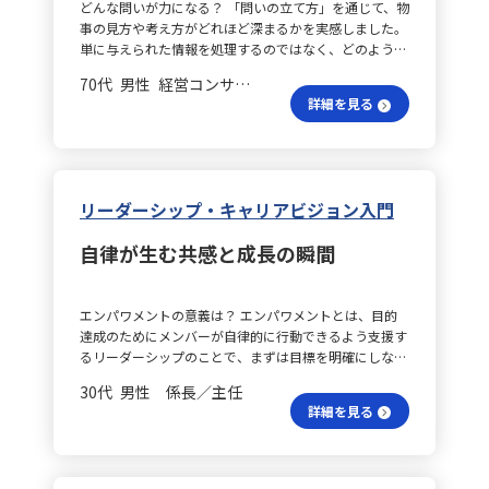
修正やサポートが適切に行える体制を整えます。加え
どんな問いが力になる？ 「問いの立て方」を通じて、物
ことを学びました。コンセプトが明瞭になると、それに
ためには、部下の能力や性格、仕事の難易度、組織環境
ても考慮し、経営改善につながる提案ができればと考え
て、フィードバックは事実に基づき、相手の意図や努力
事の見方や考え方がどれほど深まるかを実感しました。
応じた仕入、店舗設計、採用、設備投資、商品開発など
など状況を正確に把握することが求められます。たとえ
ています。 課題分析はできる？ そのため、私は顧客の
を労いながら伝えることを心がけ、日常会話を通じたカ
単に与えられた情報を処理するのではなく、どのような
の基本事項が見えてきます。その過程で発生する各種コ
ば、部下の経験が浅い場合は指示型を、能力が高く自主
財務状況を継続的にチェックし、どこに課題があるかを
ジュアルなコミュニケーションで信頼関係を築いていき
構造で考え、どの問いを起点にするかによって、新たな
ストの計算も可能となり、継続的な事業運営のために損
的な行動が期待できる場合は参加型を適用するといった
分析した上で、課題解決につながるソリューションを具
70代 男性 経営コンサルティング 会長／社長
ます。 組織はどう成長？ こうした具体的な取り組みを
気づきや適切な打ち手が導かれる点について、改めて整
益計算書を活用して売上アップや経費の見直しといった
具合です。 自分の行動はどう？ また、今回の学びを通
体的に提示できる人材を目指しています。また、自社の
詳細を見る
継続して実践することで、今後は成果主導型のマネジメ
理することができました。 データは何を示す？ 特に、
対策が求められます。売上規模に応じて最終的に残る金
じ、自分自身がリーダーとしてどのような行動を意識す
財務情報を定期的に見直し、経営層がどのような判断を
ントから、信頼と納得を基盤とした共創型のマネジメン
観光客数の月別データと目的別データを用いた総合演習
額が変化することからも、売上確保の重要性が実感で
べきかを考える機会となりました。部下やチームメンバ
下しているのかを読み解く訓練を重ねるとともに、業界
トへとシフトし、組織全体が成長する環境を築いていき
は、自分の学びを定着させる絶好の機会となりました。
き、また、販売費や一般管理費の工夫により利益率が改
ーの個性や能力を丁寧に見極め、役割や目標が曖昧であ
の決算書やニュースに触れることで、数字の裏にあるス
たいと考えています。
一見、繁忙期や閑散期といった単純な数字も、「目的
善できる可能性があることが確認されました。 現状把
れば明確に指示を与えると同時に、難しい課題に対して
トーリーを読む力を養いたいと思います。 無借金経営は
別」や「季節別」といった切り口を用いることで、たと
握の方法は？ 担当店舗では、まず出店コンセプトに立
は達成志向型のアプローチで努力を引き出す柔軟性を大
リーダーシップ・キャリアビジョン入門
本当に？ さらに、学びの中で「無借金経営が必ずしも
えば「冬は観光客が少ないが、癒しを求める割合が高
ち返り、現状とのギャップを把握することが必要です。
切にしていきたいと感じました。 行動パターンは？ 最
最適な選択ではない」という疑問が生じました。これま
い」という特徴が明確になり、それに基づいた打ち手が
現状、店舗従業員がどの程度コンセプトを理解している
新の学びからは、リーダーの行動パターンを状況に応じ
では借金をリスクとして避けるべきものと考えていまし
自律が生む共感と成長の瞬間
考えられることに気づきました。 切り口変える理由
か、また、従業員や地域、顧客が考える理想のコンセプ
て使い分ける必要性も強く意識しました。これまでタス
たが、成長を続けるためには計画的な借入や投資も必要
は？ また、実務の現場では、新規事業の仮説検証の際
トとは何かを調査し、今後の方向性を明確にした上で損
ク完遂型に偏っていた自分のやり方を見直し、理論を実
であるという視点に触れ、考え方が大きく変わりまし
に、最初に目にする顧客データを単に属性別に見るだけ
益計算書を再確認することが求められます。さらに、コ
務に応用することで、特にプロジェクトの立ち上げや推
た。 経験の影響は見る？ IT業界での経験を通じて、財
エンパワメントの意義は？ エンパワメントとは、目的
ではなかなかヒントを得られません。しかし、「購入理
ンセプトの違いが損益計算書の構成比にどのように影響
進時において効果的なリーダーシップスタイルを意識し
務の見方がシステム提案に影響を与える可能性にも関心
達成のためにメンバーが自律的に行動できるよう支援す
由」や「導入経路」、「利用される状況」といった視点
を及ぼしているのかを把握し、店舗責任者と現状の課題
て選択・実践することができると考えています。 初期段
が向きました。資金に余裕がない顧客にはサブスクリプ
るリーダーシップのことで、まずは目標を明確にしなが
で切り口を変えると、急に有用な示唆が得られること
やその対策について話し合うことで、本社と店舗が共通
階はどう？ 具体的には、プロジェクト初期段階では指
ション型の提案が有効であり、逆に、固定資産投資に伴
らも、遂行方法は各自の自主判断に委ねる点、また活動
を、これまでの実践でも何度も確認してきました。分類
認識を持ち一体となって事業運営に取り組む体制を整え
示型リーダーシップを取り入れ、キックオフの際にゴー
30代 男性 係長／主任
う減価償却を狙う場合は、従来型の提案が適しているか
しやすい環境を整える点が特徴です。 5つのStepとは？
の軸を変えるだけで全体像の意味合いや優先順位が変わ
ることが重要です。 数値理解を深めるには？ 店舗責任
ル設定や期待する成果、各メンバーの役割と責任、スケ
詳細を見る
もしれません。この点については、他の受講生や業界の
次に、５つのStepについて整理します。①目的・ビジョ
り、この体験は非常に印象深いものです。 なぜ思考は有
者向けの研修では、今回の学びを活かし、各自の数値に
ジュール、マイルストーンを具体的に提示します。タス
意見を交えながら、自社や担当業務でどのように活かせ
ンの共有では、部下やメンバーに納得感をもってもらう
効？ 今回の学びの価値は、これまでの実務経験とも結
対する理解度を高めることを目指します。店舗ごとに異
クの内容やその意義、期待される品質基準を丁寧に説明
るのかをグループワークで深めたいと考えています。
ことが重要です。②対象者の把握では、その仕事が実行
びつけながら、「なぜこの思考プロセスが有効なのか」
なる規模や運営体系の中で、自ら課題を抽出し改善策を
し、曖昧さを排除することを意識します。 進展の工夫
可能か（繁忙度や意欲など）を見極め、③適切な仕事を
「どこに再現性があるのか」を自分なりに言語化できた
提案できるレベルへ引き上げるため、損益計算書の読み