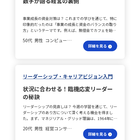
数字が語る経営の裏側
ることが重要です。 任せる責任は？ また、仕事の任せ
学びました。 フィードバックの悩みは？ ロールプレイ
が実感できるようになります。共通の目標に向かって全
方についても改めて学びがありました。これまである程
ングでは、上司役としてのフィードバックがうまくでき
員がエネルギーを注げば、チーム全体の一体感や達成感
度は相手の能力を信頼し仕事を振っていたものの、任せ
ず、理論を実践する難しさを痛感しました。この経験か
も高まると信じています。 リーダー本質は何？ 最終的
事業成長の資金対策は？ これまでの学びを通じて、特に
た仕事の責任は自分にあるという観点に立ち返ることが
ら、フィードバック面談に臨む際は、事前に十分な準備
に、リーダーシップとは「人を動かす技術」ではなく、
印象的だったのは「事業の成長と資金のバランスの取り
必要だと実感しました。依頼する際は、いつまでにどの
が必要であることを改めて認識しました。 信頼環境は
「自分をどう律し、周囲とどう向き合うか」という姿勢
方」というテーマです。例えば、無借金でカフェを始め
ような状態でどんな目的を達成するのかを依頼相手と共
どう？ また、今回の講座を通して、リーダーシップは
の問題だと考えます。肩書きや立場にとらわれず、誰も
たとされる事例は、リスクを抑えながら安定した経営に
有し、共通の認識を持ってからスタートすることが大切
「正しい行動を取ればよい」という単純なものではな
がリーダーシップを発揮する可能性があるのです。今後
50代 男性 コンピュータソフトウェア/エンジニアリング 一般社員／職員
寄与する理想的な方法のように思えます。しかし、事業
です。 改善のきっかけは？ さらに、依頼した仕事が期
く、相手との信頼関係や心理的安全性の中で成り立つも
も日々の行動を大切にし、周囲に前向きな影響を与える
詳細を見る
が順調に進むにつれて、拡大のための資金が不足すると
待した結果と異なる場合、一方的に否定するのではな
のであることが強く印象に残りました。私自身、厳しい
存在であり続けたいと思います。そして、自分一人では
いう現実に直面するケースもあり、無借金であることが
く、まずは自分の依頼方法や説明に問題がなかったかを
環境や孤立感を経験したことから、「人が安心して働け
実現できない大きな成果を、仲間と共に成し遂げるため
成長機会を逃す一因になる可能性が浮かび上がりまし
振り返り、相手の努力に感謝の意を示しながら理想の形
る環境づくり」に対して意識を高めるようになりまし
の一歩一歩を丁寧に重ねていきたいと感じています。 日
た。 資金調達の判断は？ この経験から、資金調達には
を伝えることで、否定せず改善のきっかけを共有するこ
た。これからは、成果だけでなく相手の背景や不安、価
常の学びは何？ また、日々の業務において、当たり前の
メリットとデメリットがあると実感しました。単に「借
とが求められます。これにより、単なる指示・命令とは
値観に寄り添いながら関わることを大切にしていきたい
リーダーシップ・キャリアビジョン入門
ことを着実に積み重ねる大切さを再認識しました。信頼
金は悪い」という見方をするのではなく、「どのタイミ
異なる信頼のあるマネジメントが実現されます。 意義を
と思います。 多様な価値観は？ 私の業務では、複数の
を築くためには、日常のコミュニケーションの中でその
ングで、どの程度の借入が必要なのか」という判断力が
どう伝える？ 「仕事の意味づけ」をしっかりと伝える
メンバーとの業務依頼や指導、新任者の育成、改善策の
姿勢を忘れず、チームとの関係性をより深める努力を続
状況に合わせる！臨機応変リーダー
重要であると考えるようになりました。資金調達は、単
ことも重要です。目の前の業務が単なるタスクの遂行な
展開などが課題として挙げられます。制度変更や業務の
ける必要があります。特に若手メンバーとの接し方につ
の秘訣
に資金を借りる行為ではなく、将来の成長を見据えた戦
のか、組織や他者への貢献であるのかを明確にすること
進み方により説明不足や認識のずれが生じやすい環境の
いては、「なぜその業務が必要なのか」という背景や目
略の一部であるという視点が身についたと感じていま
で、相手自身がその業務に取り組む意義や価値を実感
中で、同じ職場であっても、人それぞれが求める仕事の
的をしっかり伝えることを意識していきます。 伝え方の
リーダーシップの見直しは？ 今週の学習を通じて、リー
す。 数字で見る経営は？ また、貸借対照表の視点から
し、前向きに行動する姿勢を促すことができます。 信頼
内容やモチベーションが異なることは改めて実感しまし
工夫は？ すべての業務において、ただ作業を指示するの
ダーシップのあり方について深く考える機会を得まし
学ぶことで、企業の経営スタイルや戦略が数字にどのよ
の基盤は？ こうした取り組みの基礎となるのは、日常
た。そのため、日々の会話や1on1、面談を通じて、
ではなく、自分自身の想いや考えを伝えることで、相手
た。まず、マネジリアル・グリッド理論は、1964年に
うに反映されるかを理解することができました。たとえ
のコミュニケーションです。問題が生じたときだけでな
各々の価値観やキャリア観を丁寧に聞き取り、理解する
にも業務の意味や背景が伝わりやすくなると考えていま
ブレイク教授とムートン教授によって提唱され、人への
ば、あるカフェの経営は固定負債を最小限に抑え、固定
く、普段から雑談レベルの会話を通して相手に関心を示
ことが必要だと感じています。 目的共有はどう？ 業務
20代 男性 経営コンサルティング 係長／主任
す。一度伝えるだけで終わらせず、実際にメンバーがど
関心（人間的配慮）と業務への関心（業績重視）の二軸
資産も必要最低限に留めることで堅実さとリスク回避の
すことで、「自分を理解してくれている」という安心感
を依頼する際には、単に作業内容を伝えるのではなく、
詳細を見る
のように行動しているか、どこで悩んでいるかを丁寧に
でリーダーシップを分類します。具体的には、1,1型
姿勢がうかがえます。一方、積極的な投資を行う企業で
が醸成され、信頼が深まります。そして、その信頼があ
目的・背景・期待や優先順位を明確に共有し、相手が納