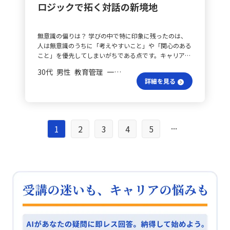
が異なります。 CとRは何が違う？ ■CとRの違いについ
察を続けることが確かな事業開発につながると考えてい
ーンに達している可能性があるため、注意が必要です。
ロジックで拓く対話の新境地
いる分野の活動とも重なり、大いに共感できる部分でし
て Combine（組み合わせる）は、2つ以上のアイデアや
ます。 現場観察の意義は？ 顧客との接点を持ち続ける
②目標設定では、数字や結果で評価する方法と行動その
た。 壁を越える方法は？ 一方で、部署の壁を越えて
要素を組み合わせて新たなアイデアを生み出す方法で
ことの重要性は、改めて実感しました。新しい事業やサ
ものを評価する方法のどちらに重きを置くか、また行動
「まずは試してみる」精神で他チームと連携し改善を図
す。対して、Reverse, Rearrange（再構成する）は、順
ービスを展開する際、データや仮説だけではなく、実際
評価にどこまで数字的な基準を設けるかが課題となりま
無意識の偏りは？ 学びの中で特に印象に残ったのは、
る一方、ファシリテーションや意思決定の場面で迷いが
番や役割、位置、視点などを反転させることで、これま
に現場に足を運び、ユーザーの行動や声を観察すること
す。③エンパワメントにおいて、メンバーが計画を実行
人は無意識のうちに「考えやすいこと」や「関心のある
生じ、迅速にリードできていない課題も感じています。
でと異なる形のアイデアを導き出す考え方です。 MとE
で、デジタルデータだけでは見逃しがちな生のニーズや
する際、どこまで待って伴走すべきかという点も、緊急
こと」を優先してしまいがちである点です。キャリア相
そのため、上司の助けを借りずに、自律的に問題解決を
はどう違う？ ■MとEの違いについて Modify（修正す
課題を発見できると考えました。 忙しさ克服の方法
度や成長度に応じて調整する必要があると考えていま
談では、支援者自身の得意な視点や直感だけに頼ると、
進められるようになることが目標です。 何を目指すべ
る）は、現在のアイデアや製品、要素に対して拡大、縮
は？ しかし、日常業務の忙しさから、現場に出る時間
30代 男性 教育管理 一般社員／職員
す。
相手の本来の課題を見落とすリスクがあると痛感しまし
き？ 今回の学びを踏まえ、まずは広い視野を持って明
小、協調、または弱化といった変化を加え、形や意味、
の確保が難しい場合もあります。それでも、意識的に機
詳細を見る
た。そのため、意図的に偏りや抜け漏れを防ぐ工夫が必
確なゴールを設定し、部署やチーム間の価値観の違いを
印象を変更する方法です。これに対し、Eliminate（そぎ
会を作り、定期的にユーザーと向き合う習慣を持つこと
要だと感じました。 ロジックツリーの実践は？ この偏
乗り越えるために、相手の立場を理解する対話を積極的
落とす）は、不要なものを取り除くことで、シンプルか
が大切です。例えば、週に一度直接話を聞く時間を設け
りを防ぐために有効なのが、ロジックツリーを用いた思
に行いたいと考えています。また、複数の選択肢から最
つ斬新な価値を見出す手法となります。 様々な手法は？
たり、短時間の現場視察を行うことで、小さな気づきが
考の構造化です。課題をツリー状に分解し、「漏れな
適な道を選ぶため、意思決定やファシリテーション能力
また、アイデア出しの手法としては、ブレインストーミ
大きな発見につながると感じました。 特化戦略は有
く・重複なく（MECE）」を意識して全体像を整理する
...
を具体的に強化する必要性を感じています。 試行は効果
1
2
3
4
5
ングやKJ法、シナリオ法、ペーパープロトタイピングな
効？ また、「万人受けを狙わない」という考え方は、
ことで、無意識に見逃していた視点や偏りを客観的に認
的？ 特にLive授業を通じて、自分の弱点として「やらな
どが挙げられます。ブレインストーミングでは、質より
現在進行中のプロジェクトにおいても意識すべき重要な
識できます。しかし、実際にロジックツリーを作成する
くていいこと」を特定する力が足りないと痛感しまし
量を優先し、他者の意見を批判せず自由に発想すること
ポイントです。あらゆる層に受け入れられようとする
際、第一階層をMECEに分割することが容易ではないと
た。問題に直面すると「まずは試してみる」という思考
が重視され、出たアイデアは後で関連性の高いもの同士
と、どうしても特徴が薄れてしまい、誰にも強く響かな
いう難しさも実感しました。 学びの活用方法は？ この
に陥りがちですが、今後はあらゆる可能性を考慮し、最
でグループ化します。KJ法は、ブレインストーミングの
い結果になる可能性があるため、まずは特定のターゲッ
学びをもとに、今後は日々のキャリア支援や業務整理に
も効率的な方法を選び、スピードを意識して行動してい
結果を整理・分析する手法で、類似するアイデアをラベ
トにとって圧倒的に価値のあるものを作ることを優先し
おいて、ロジックツリーを積極的に活用し、全体を体系
きます。 意思決定はどう？ これまでの会議などの意思
ル付けし、関係性を図解化することで、重要な情報を抽
たいと思います。
的に捉えた上で最適な問いかけやアドバイスをするトレ
決定の場では、不十分な情報で「まずは試してみる」形
出します。シナリオ法では、ユーザーの行動をストーリ
ーニングを重ねたいと考えています。今回学んだ「思考
になり、後になって問題が浮上したり手戻りが発生した
ーとして描き、各シーンごとの感情や潜在的な価値を分
の偏りを防ぎ、構造化する手法」は、進路相談、企業へ
りすることがありました。しかし、戦略的思考を取り入
析します。一方、ペーパープロトタイピングは、デザイ
の営業、学生紹介といった対人・対企業のコミュニケー
れることで、より正確な意思決定ができると考えていま
ンのアイデアを実際に書き出し、プロトタイプとして形