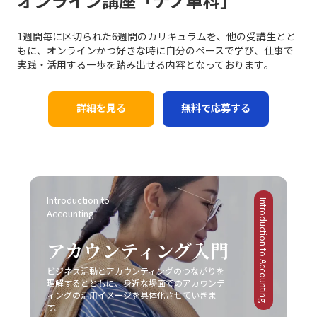
オンライン講座「ナノ単科」
1週間毎に区切られた6週間のカリキュラムを、他の受講生とと
もに、オンラインかつ好きな時に自分のペースで学び、仕事で
実践・活用する一歩を踏み出せる内容となっております｡
詳細を見る
無料で応募する
Introduction to 
Introduction to Accounting
Accounting
アカウンティング入門
ビジネス活動とアカウンティングのつながりを
理解するとともに、身近な場面でのアカウンテ
ィングの活用イメージを具体化させていきま
す。