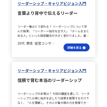
リーダーシップ・キャリアビジョン入門
言葉より背中で伝えるリーダー
リーダー像はどう変わる？ リーダーシップについて学
んだ結果、「リーダー＝指示を出す人」「チームをまと
める人」といった固定観念が大きく変わりました。最も
印象に残ったのは、「リーダーとは役職ではなく、行動
20代 男性 経営コンサルティング 係長／主任
で示す存在である」という考えです。どんなに優れた方
詳細を見る
針や戦略を語っても、本人が動かなければ周囲はついて
こないという現実があります。言葉が不器用でも、率先
して行動し、困難に挑む姿があれば、その背中を見た人
が自然と動き出します。リーダーシップは、与えられる
ものではなく、日々の行動と姿勢によって築かれていく
リーダーシップ・キャリアビジョン入門
ものだと気づかされました。 フォロワーの魅力は？ ま
た、「フォロワーとは『役割』ではなく『現象』であ
信頼で育む本当のリーダーシップ
る」という考え方にも強く共感しました。誰かに「あな
たはフォロワー」と命じられてそうなるのではなく、あ
る人物のビジョンや熱意、日々の行動に共鳴して「この
リーダーシップの本質は？ 今回の講座を通して、リーダ
人と一緒に動きたい」と思うことが、自然なフォロワー
ーシップとは単に指示を出したり成果を管理するだけで
を生み出すのです。リーダーは、周囲を無理に従わせる
なく、「人を理解し、その人が最大限の力を発揮できる
のではなく、共鳴させる存在であり、そのためには信頼