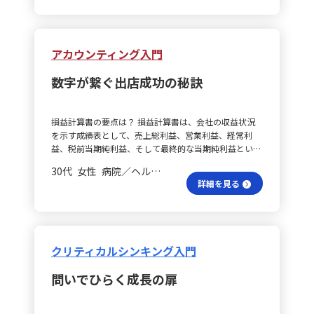
確認し、必要に応じてフォローアップを行う姿勢も大切
（放任型）、9,1型（独裁型）、1,9型（カントリークラ
は、固定資産や、これを支えるための借入がある程度見
ってこそ、フィードバックが受け入れられ、チャレンジ
得して動ける状態をつくることを意識します。特に新任
にします。タスクの進捗状況だけでなく、過程での工夫
ブ型）、5,5型（妥協型）、9,9型（チーム型）の5つが
受けられることから、各企業の経営判断やリスクテイク
も引き出されるのだと改めて認識しました。 信頼され
者や異動してきたばかりのメンバーについては、過去の
やつまずきにも配慮し、成長へつながる助言や提案を心
あり、理想的とされるのは双方を高める9,9型ですが、
の違いが明確に数字に表れていることに気づかされまし
る土台は？ これらの学びは、実践に移せる具体的な内
経験や慣れ親しんだ環境を把握した上で、安心して相談
がけることで、信頼の土台が築かれると感じています。
状況に応じた柔軟な使い分けが求められる点も改めて実
た。 数字の背景は何？ このような学びは、数字を単な
容ばかりです。一つひとつの地味な行動が積み重なり、
アカウンティング入門
できる関係性と心理的安全性の構築に努めたいと思いま
行動が生む未来は？ こうした積み重ねを通じて、「言う
感しました。 行動理論はどう？ 次に、リーダーシップ
る計算として捉えるのではなく、その背景にあるストー
「信頼されるマネージャー」としての基盤を作りあげる
す。 評価プロセスは？ また、評価面談や日々のフィー
だけの人」ではなく、自ら行動し周囲に自然と影響を促
行動理論では、リーダーの性格や資質ではなく、具体的
リーや経営者の意図を読み解く力として非常に有用だと
と信じています。そして、単にチームを管理するだけで
ドバックにおいても、結果だけでなくそこに至るまでの
数字が繋ぐ出店成功の秘訣
すリーダーを目指します。言葉と行動が一致することで
な行動に着目することの重要性が強調されました。オハ
感じています。今後、実際のビジネスやニュースを観察
なく、人の可能性を引き出し、共に未来を創るリーダー
努力や工夫、プロセスに焦点を当てることが大切だと考
メンバーの納得感やモチベーションが高まり、結果とし
イオ州立大学の研究を基に、ブレイクとムートンは「配
する際にも、「なぜこの企業はこのような投資を行った
像に近づけるはずです。 マネジメントはどう？ 私自
えています。振り返りの際は、相手に直接答えを示すの
てチーム全体のパフォーマンスが向上すると信じていま
慮」と「構造づくり」という軸を用いて、理論を具体的
のか」「どのような資金調達の判断がなされているの
身、これまでは成果を追求するために指示命令でチーム
ではなく、「どのように仕事と向き合ったか」「その時
す。今後も一人ひとりとの丁寧なコミュニケーションを
損益計算書の要点は？ 損益計算書は、会社の収益状況
な行動に落とし込みました。さらに、ロバート・ハウス
か」という視点で情報を整理することで、より深い理解
を動かす方法に重きを置いてきました。しかし、メンバ
どんな考えを持ったか」「何に悩んだか」「次にどのよ
重ね、信頼と行動で導くリーダー像を体現していきたい
を示す成績表として、売上総利益、営業利益、経常利
が提唱した指示型、支援型、参加型、達成志向型の4つ
につながると考えています。 経営の夢、どう捉える？
ーが本当に納得して自発的に動いているかを振り返る
うに活かすか」といった問いかけを通じて、内省や成長
と思います。
益、税前当期純利益、そして最終的な当期純利益という
の行動について学びました。 指示と支援はどれ？ 指示
経営とは「夢を現実にする手段」であり、そのためには
と、信頼に基づいたマネジメントの重要性を痛感せずに
へとつなげる対話を心がけたいです。 学びを活かす？
5つの基本項目から構成されています。売上総利益は、
型リーダーは、目標が曖昧な場合やチーム内にコンフリ
資金計画やリスク管理が欠かせません。今回の学びを通
はいられませんでした。短期間で成果を求められる環境
30代 女性 病院／ヘルスケア 課長
今回の学びは、特定の場面だけにとどまらず、日常の会
商品やサービスの販売前に発生する費用を差し引いた数
クトがあるとき、また部下の自律性が低い場合に、具体
じて、数字の裏側にある経営判断や戦略に興味を持つよ
の中でも、メンバー一人ひとりの成長を支える丁寧な対
詳細を見る
話やミーティング、後輩指導、勉強会、評価面談、さら
値を示し、営業利益は本業から得られる利益を表しま
的かつ明確な指示をもってチームを導きます。一方、支
うになり、「もし自分が経営者だったら」という視点を
応が、組織の持続的な強さにつながると感じています。
には改善プロジェクトなど、実務のあらゆるシーンで活
す。さらに、海外からの材料調達に伴う為替差益や、店
援型リーダーは、目標が明確でありながら、リーダーと
持って物事を見つめる大切さに気づきました。 知識が
行動計画は？ 具体的な行動計画としては、まず1on1の
用できると感じています。今後は、相手の価値観や背景
舗出店時の支払利息などの財務活動による損益を加えた
部下との認識に差が見られる場合に、部下への配慮と理
提案に効く？ 私はIT業界で働いていますが、これまで学
再設計に取り組み、単なる進捗確認や業務相談ではな
を深く理解し、信頼関係に基づいたコミュニケーション
ものが経常利益となり、そこに店舗売却益や火災などの
解を示すことで一体感を促進します。 参加と成果はど
んだ財務や経営の知識は、技術だけでは解決できない本
く、相手の意志や価値観を引き出す対話の場とします。
を実践することで、メンバーが安心して挑戦できる環境
一時的な損益を反映させることで税前当期純利益が算出
う？ 参加型リーダーは、部下の能力や自律性が高い場
質的な課題を見極めるための強力な武器になると感じて
クリティカルシンキング入門
また、業務依頼時には「なぜその仕事が重要なのか」と
づくりに努めていきたいと思います。
されます。最終的に、税金を差し引いた当期純利益を把
合に、意思決定のプロセスに参加してもらうことでモチ
います。顧客との要件定義や提案活動、さらには社内で
いう背景を明確に伝え、目的意識を共有することで、メ
握するためには、まず全体の売上推移や各項目の売上比
ベーションと責任感を引き出します。また、達成志向型
の経営判断において、経営的な視点を踏まえた具体的な
ンバーが自身の役割を再確認できるようにします。さら
問いでひらく成長の扉
率に着目し、過去の実績や業界平均、自社目標との比較
リーダーは、困難な目標に対して部下の努力が成果に繋
解決策を示すことが求められる場面は多いです。たとえ
に、仕事を任せる際は、最終ゴールや納期、期待値を明
が不可欠です。 出店事例の意義は？ 実際のカフェ出店
がると感じさせ、動機付けを高める役割を果たします。
ば、新しい販売管理システムの提案時に、業務効率の改
示したうえで、定期的なフォローアップを実施し、軌道
事例では、出店コンセプトの明確化が極めて重要である
状況把握は簡単？ これらの行動を効果的に使い分ける
善だけでなく、固定費削減や設備投資の回収期間につい