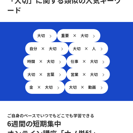
「大切」に関する類似の人気キーワ
確実性の高い領域では、枠組みを整えすぎることで相手
す。
ード
の本音やニュアンスを切り捨ててしまう危険性にも注意
が必要だと感じました。 直感と論理のバランスは？ こ
れまでの業務経験から、直感や共感に基づいたアプロー
チも大切にしてきたため、今回学んだ論理的・構造的な
思考法と、感情に寄り添う対話のバランスの取り方や、
大切
重要 × 大切
その具体的な実践方法について、今後さらに深く学んで
いきたいと考えています。 論理と共感はどう？ また、
同じ受講生の皆さんと議論したい点として、まず「論理
自分 × 大切
大切 × 人
（ロジック）」と「共感」のバランスについてです。整
理しすぎると冷たく映りがちですが、相手の気持ちに寄
時間 × 大切
仕事 × 大切
り添いつつ論理的に導くために、どのような工夫をして
いるのか、その具体策を知りたいです。 最初の切り口
大切 × 言葉
営業 × 大切
は？ さらに、複雑な課題に直面した際、最初の切り口
をどのように決定するかについても、皆さんのコツや考
金 × 大切
大切 × 動画
えを共有していただければと思います。
ご自身のペースでいつでもどこでも学習できる
6週間の短期集中