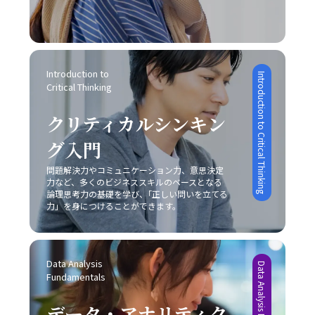
Introduction to 
Introduction to Critical Thinking
Critical Thinking
クリティカルシンキン
グ入門
問題解決力やコミュニケーション力、意思決定
力など、多くのビジネススキルのベースとなる
論理思考力の基礎を学び、｢正しい問いを立てる
力」を身につけることができます。
Data Analysis 
Data Analysis Fundamentals
Fundamentals
データ・アナリティク