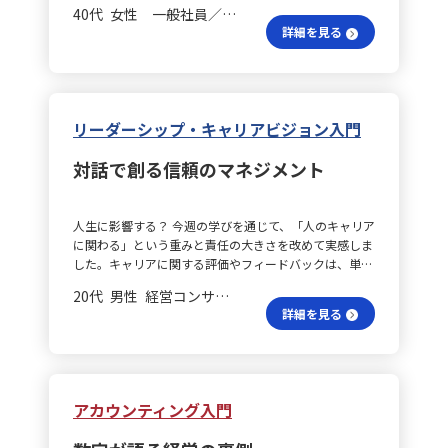
環境や信頼関係を構築すること」であると学びました。
や一貫性、そして日々の積み重ねが必要だと改めて学び
40代 女性 一般社員／職員
職場や仕事が同じでも、年代が近いからといって価値観
ました。 信頼はどのように築く？ こうした学びを踏ま
詳細を見る
やモチベーションの源泉は同じではなく、キャリア・ア
え、私自身が目指すリーダー像は「行動で信頼を積み上
ンカーの理論を通じて、その違いに気づかされました。
げ、周囲に前向きなエネルギーを波及させる存在」で
私自身は「成長」「組織への貢献」「より良い環境づく
す。率先して動くことで、言葉を使わずとも伝わるメッ
り」を重視していますが、安定や専門性、ワークライフ
セージがあると感じています。さらに、メンバー一人ひ
バランスを大切にする考え方も理解するようになりまし
とりの強みを見極め、それを引き出す関わり方を意識す
リーダーシップ・キャリアビジョン入門
た。 部下支援の秘訣は？ また、部下の育成やエンパワ
ることで、自然とフォロワーが生まれる環境を作りたい
メントについても多くを学びました。仕事を任せること
と考えています。自分の意見を無理に押し付けず、メン
対話で創る信頼のマネジメント
自体が育成になるわけではなく、まずは「目的・期待・
バーの考えに耳を傾けた上で、適切な方向へ導く柔軟で
背景」を共有し、適切なタイミングで支援することで、
誠実な姿勢を大切にします。 実践が生む成長は？ こう
部下が安心して挑戦できる環境が整うと実感しました。
したリーダーシップを実践することで、自分自身にも大
人生に影響する？ 今週の学びを通じて、「人のキャリア
リーダーにとって慣れた仕事であっても、部下にとって
きなメリットがあると感じています。日々の積み重ねが
に関わる」という重みと責任の大きさを改めて実感しま
は大きな不安や負担となる場合があるため、相手の経験
信頼の土台となり、役職や立場に左右されずに影響力を
した。キャリアに関する評価やフィードバックは、単な
や状況に合わせた支援が不可欠です。 評価と成長は？
発揮できるようになります。信頼される経験が増える
る業務上の判断ではなく、相手の人生に影響を与える可
さらに、ハーズバーグの動機づけ・衛生理論や評価フィ
と、より大きな挑戦やプロジェクトにも関われる機会が
20代 男性 経営コンサルティング 係長／主任
能性があるため、感情やその場の印象に左右されず、事
ードバックの学びからは、単に評価されるだけではな
広がり、自身の成長も促されるでしょう。また、さまざ
詳細を見る
実に基づいた誠実な対応が求められると痛感しました。
く、「認められている」や「成長している」と実感でき
まな人との関わりを通じて視野が広がり、多面的な判断
対話で納得？ 特に「一方的な評価は納得感を生まな
ることが、モチベーション向上に大きく寄与するという
力や柔軟性も養われます。 チームの絆はどう育つ？ チ
い」という気づきは印象的でした。評価はジャッジでは
点も理解できました。評価を伝える際は、結果だけでな
ームにとっても、リーダーが率先して行動し、信頼に基
なく対話であり、相手の考えや背景に耳を傾けることが
くプロセスや努力にも目を向け、相手が納得感を持てる
づいた関係性を築くことで、メンバーは安心して意見を
信頼と納得を生む基盤になると感じました。どんなに厳
ように伝えることが大切だと感じました。振り返りのプ
出すことができます。心理的安全性の高いチームでは、
アカウンティング入門
しいフィードバックであっても、相手の状況や努力を理
ロセスとして「出来事→考え→気づき」の順で問いかけ
互いに補完しあいながら自発的に動く自走する組織が育
解し成長の糧とするためには、その文脈を正確に把握す
ることで、相手自身の内省や成長を促す方法も有効だと
ち、成果のみならずプロセスにおける学びや個々の成長