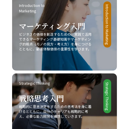
Introduction to 
Introduction to Marketing
Marketing
マーケティング入門
ビジネスの価値を創造するための、実践で活用
できるマーケティング基礎知識やマーケティン
グ的視点（モノの見方・考え方）を身につける
とともに、顧客体験価値の重要性を学びます。
Strategic Thinking
Strategic Thinking
戦略思考入門
戦略的に意思決定をするための思考法を身に着
けるとともに、自分のキャリアも戦略的に考
え、必要な能力開発を構想していきます。