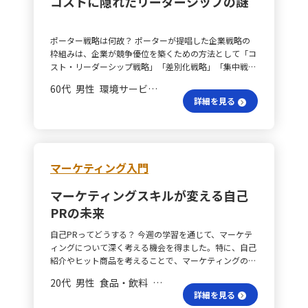
コストに隠れたリーダーシップの謎
る」という考え方にも強く共感しました。誰かに「あな
いても大きな学びがありました。年齢のような連続変数
件ひとつでも発想の幅が大きく広がると実感しました。
たはフォロワー」と命じられてそうなるのではなく、あ
を度数分布として表示することで、山の位置や高さ、外
自分の経験に頼りすぎず、他者の意見を取り入れること
る人物のビジョンや熱意、日々の行動に共鳴して「この
れ値の存在、平均や中央値とのズレなどを直感的に理解
で新たな視点が得られることが印象的でした。 思考技
ポーター戦略は何故？ ポーターが提唱した企業戦略の
人と一緒に動きたい」と思うことが、自然なフォロワー
しやすくなり、チーム内の共有や迅速な意思決定につな
術を見直す？ このように、クリティカル・シンキング
枠組みは、企業が競争優位を築くための方法として「コ
を生み出すのです。リーダーは、周囲を無理に従わせる
がることを実感しました。 今後の視点は？ これらの学
は単なる論理的思考の技術ではなく、「自分の思考の癖
スト・リーダーシップ戦略」「差別化戦略」「集中戦
のではなく、共鳴させる存在であり、そのためには信頼
びを踏まえ、今後は「平均ではなく分布を見る」「結果
を理解し、必要に応じて調整する姿勢」そのものだと実
略」の３つに整理されます。これらは、単なるコストや
や一貫性、そして日々の積み重ねが必要だと改めて学び
から逆算して要因を分解する」という視点を意識し、セ
感しました。視点・視座・視野という三つの枠組みは、
60代 男性 環境サービス 働いていない
差別化、集中といった表現ではなく、特に「コスト・リ
ました。 信頼はどのように築く？ こうした学びを踏ま
グメント別の比較や仮説と検証のサイクルを高速で回す
具体的なツールとして非常に有効であり、今後は資料作
詳細を見る
ーダーシップ戦略」と表現される点に特徴があります。
え、私自身が目指すリーダー像は「行動で信頼を積み上
ことで、的確な改善策を提案していきたいと考えていま
成、関係者との調整、課題整理などの日々の業務におい
疑問はなぜ生じる？ ここで、ある受講生が持った疑問
げ、周囲に前向きなエネルギーを波及させる存在」で
す。 データ分析は万全？ この手法はマーケティングデ
て積極的に活用していきたいと思います。 初案に甘える
を紹介します。まず、「コスト戦略」とだけ呼ばれるこ
す。率先して動くことで、言葉を使わずとも伝わるメッ
ータの作成や報告のほぼすべての場面で再現性高く応用
の？ さらに、最初に浮かんだ案に安易に飛びつくので
ともありますが、実際には「コスト・リーダーシップ戦
セージがあると感じています。さらに、メンバー一人ひ
できると実感しました。例えば、月次KPIレポートでは
はなく、「ほかの視点はないか」「立場が変わればどう
略」と表現する理由について、以下の３点の質問があり
とりの強みを見極め、それを引き出す関わり方を意識す
サイト訪問者の平均滞在時間だけでなくヒストグラムを
マーケティング入門
見えるか」「どこまでを問題として捉えるべきか」を自
ました。 ① なぜ「コスト戦略」ではなく、コストに業
ることで、自然とフォロワーが生まれる環境を作りたい
活用し、離脱が集中する滞在秒数帯を明らかにします。
問自答し、より質の高い判断ができるよう意識していき
界全体への影響力を暗示する「リーダーシップ」という
と考えています。自分の意見を無理に押し付けず、メン
また、指標をチャネル別やデバイス別に分解すること
ます。学んだことを実践することで、思考の幅を広げな
マーケティングスキルが変える自己
語が付くのか。 ② なぜ「差別化戦略」には「リーダー
バーの考えに耳を傾けた上で、適切な方向へ導く柔軟で
で、最も寄与度の高いセグメントを特定することも可能
がらより良い意思決定へと結びつけていきたいと考えて
PRの未来
シップ」という語が付加されないのか。 ③ なぜ「集中
誠実な姿勢を大切にします。 実践が生む成長は？ こう
です。 キャンペーン対策は？ 新規顧客獲得キャンペー
います。 総務と契約の両立？ 私は現在、ソフトウェア
戦略」には「リーダーシップ」という語が用いられない
したリーダーシップを実践することで、自分自身にも大
ンでは、過去の結果を年齢と購買頻度の度数分布で可視
業の総務を担当しており、今年度からは契約担当にも就
自己PRってどうする？ 今週の学習を通じて、マーケテ
のか。 回答はどう説明する？ 回答では、「リーダーシ
きなメリットがあると感じています。日々の積み重ねが
化し、コンバージョンが低い空洞セグメントに対して仮
任しました。短期間の中で、様式の不統一、古い条項の
ィングについて深く考える機会を得ました。特に、自己
ップ」とは、業界全体に大きな影響を及ぼすほどの低コ
信頼の土台となり、役職や立場に左右されずに影響力を
説―例えばクリエイティブの不一致や配信時間帯の不適
放置、リーガルチェック手順の未整備といった相互に関
紹介やヒット商品を考えることで、マーケティングの本
スト優位を示すため、コスト面では特にその要素が強調
発揮できるようになります。信頼される経験が増える
合など―を立て、次回のテスト設計へつなげるアプロー
連した課題が浮上してきました。今回学んだクリティカ
質を理解しました。自己紹介は、自分を効果的にPRす
されるという説明がなされました。一方、差別化はニッ
と、より大きな挑戦やプロジェクトにも関われる機会が
チを検討します。 リード改善の鍵は？ また、リードス
20代 男性 食品・飲料 係長／主任
ル・シンキングの『視点・視座・視野』を軸に、複雑な
る貴重な場でありながら難しいと実感しました。自己紹
チな市場でも十分に成立し得るため、必ずしも主導権が
広がり、自身の成長も促されるでしょう。また、さまざ
コアリングモデルの改善においては、成約率を平均値だ
詳細を見る
課題を解きほぐし、場当たり的ではなく再現性のある解
介ができることは、自分自身をマーケティングする能力
必要とされず、また集中戦略は特定のセグメントへの深
まな人との関わりを通じて視野が広がり、多面的な判断
けで評価するのではなく、四半位範囲や標準偏差を活用