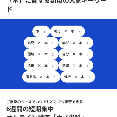
「本」に関する類似の人気キーワー
して観察し、記録していきます。 第2週はどんな？ 第2
情理が伴う状態とはどのような状態か ② 相手に合わせ
ド
週は、小さな承認と褒賞を取り入れるフェーズです。
た理由づけに必要なことは何か ・相手によって響く
「成果」ではなく、プロセスや姿勢に対する承認を意識
理由はどのように異なるのか ・同じ内容でも「伝わ
し、日々のフィードバックを通して動機づけ要因に働き
る人」と「伝わらない人」がいる理由は何か ・相手
かけます。具体的には、短いコメントや即時のフィード
に合った理由づけを行うために、必要な情報は何か
バックを活用し、メンバーの努力を評価します。 第3週
・また、相手の情報はどのように収集すべきか
本
考え × 本
は何の？ 第3週は、権限移譲と選択肢の提示によって自
律性を支援するフェーズです。タスクの進め方について
は、ゴールと制約条件だけを伝え、実施方法は各自に選
必要 × 本
学び × 本
ばせることで、有能感と自立性を促します。定期的なフ
ィードバックや対話を通じ、進捗状況を把握・支援しま
理解 × 本
自分 × 本
す。 第4週は振り返る？ 第4週は、これまでの施策を振
り返り、効果を確認するフェーズです。軽いアンケート
活用 × 本
意識 × 本
や個別面談を実施し、各メンバーのモチベーションの変
動や上司としての取り組みについてフィードバックを集
考える × 本
分析 × 本
め、今後の改善に役立てます。 成果は見える？ 以上の
取り組みを通じ、理論で学んだ内容を実務やマネジメン
トに確実に落とし込み、チーム全体のやる気とパフォー
マンスの向上に繋げていきたいと考えています。
ご自身のペースでいつでもどこでも学習できる
6週間の短期集中