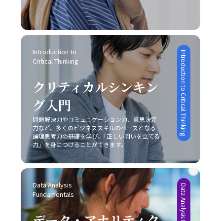
Introduction to 
Introduction to Critical Thinking
Critical Thinking
クリティカルシンキン
グ入門
問題解決力やコミュニケーション力、意思決定
力など、多くのビジネススキルのベースとなる
論理思考力の基礎を学び、｢正しい問いを立てる
力」を身につけることができます。
Data Analysis 
Data Analysis Fundamentals
Fundamentals
データ・アナリティク