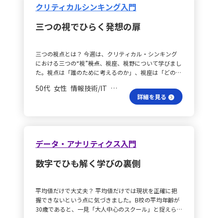
クリティカルシンキング入門
三つの視でひらく発想の扉
三つの視点とは？ 今週は、クリティカル・シンキング
における三つの“視”――視点、視座、視野について学びまし
た。視点は「誰のために考えるのか」、視座は「どの立
場から捉えるのか」、視野は「どこまでを問題領域とし
50代 女性 情報技術/IT 一般社員／職員
て扱うのか」という意味を持ち、それぞれ異なる角度か
詳細を見る
ら思考の枠組みを広げるための道具であると理解しまし
た。 最初の案は適当？ これまで、課題に向き合う際に
最初に思いついた案をそのまま採用しがちでしたが、今
回の学習で初めに浮かぶ考えが必ずしも最適解ではない
こと、また意識的に“異なる視”を切り替えることで、同
データ・アナリティクス入門
じ事象でも全く異なる結論が得られることを実感しまし
た。クリティカル・シンキングの本質は、単に思いつき
数字でひも解く学びの裏側
を列挙するのではなく、自分の思考の方向性自体を柔軟
に操作できるようになる点にあると感じました。 視座
の違いは感じる？ グループディスカッションでは、参
平均値だけで大丈夫？ 平均値だけでは現状を正確に把
加者の多様な職種によって、同じテーマでも営業、企
握できないという点に気づきました。B校の平均年齢が
画、技術、管理など視座が異なり、普段気づかなかった
30歳であると、一見「大人中心のスクール」と捉えられ
意見や視点が次々に出てくる様子に驚かされました。こ