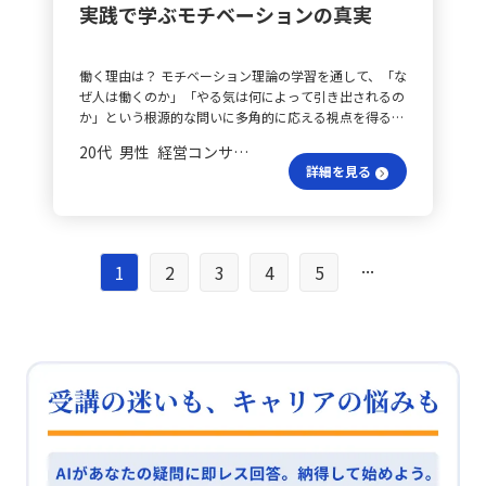
リーや経営者の意図を読み解く力として非常に有用だと
ンキングの強化にフォーカスしています。単なるロジカ
実施し、広告手法の効果検証を行います。併せて、導入
実践で学ぶモチベーションの真実
した。 理由は一面的？ また、結論を支える理由は、一
感じています。今後、実際のビジネスやニュースを観察
ルシンキングに留まらず、問題を構造化する力、ステー
校や協力企業とのネットワークを活かしたリファラル紹
つだけでは不十分です。複数の視点から整理することで
する際にも、「なぜこの企業はこのような投資を行った
クホルダー間の利害や背景を読み解く力、そして顧客ペ
介制度や、メルマガ・LINEによる情報発信、オンライン
納得感が高まります。相手の立場や状況に合わせ、どの
のか」「どのような資金調達の判断がなされているの
ルソナに基づく仮説構築力など、上流工程で必要な思考
の無料相談や体験講座など、申込につながる接点づくり
働く理由は？ モチベーション理論の学習を通して、「な
理由を強調するかを選ぶことも非常に重要です。今回の
か」という視点で情報を整理することで、より深い理解
力を重点的に伸ばしていく必要があると感じました。
も強化します。最後に、販促効果や費用対効果を定量的
ぜ人は働くのか」「やる気は何によって引き出されるの
ワークを通じ、柱がなく論点がぶれること、理由が不足
につながると考えています。 経営の夢、どう捉える？
効果的な学習法は？ 具体的な取り組みとしては、仕組
に記録し、次期キャンペーンやイベントの改善につなげ
か」という根源的な問いに多角的に応える視点を得るこ
すると納得感が低くなること、そして具体性がなければ
経営とは「夢を現実にする手段」であり、そのためには
み化されたオンライン講座など、日時や期限が決まった
る仕組みの構築を目指します。 計画は成功に繋がる？
とができました。学びの中心は、マズローの欲求階層
イメージが湧かないことを痛感しました。自分自身がこ
資金計画やリスク管理が欠かせません。今回の学びを通
学びの場を活用して、イシューツリーやロジックツリ
20代 男性 経営コンサルティング 係長／主任
このアクションプランを実行することで、問題を構造的
説、ハーズバーグの動機づけ・衛生理論、マクレランド
れらすべてに課題を抱えていることに気づく良い機会と
じて、数字の裏側にある経営判断や戦略に興味を持つよ
ー、MECE、5W1Hといったフレームワークの習得に努
詳細を見る
に捉え、具体的な改善策を計画的に推進できると考えて
の欲求理論でした。 マズロー理論は？ まず、マズロー
なりました。 フレームワークは？ このような課題に対
うになり、「もし自分が経営者だったら」という視点を
めています。その成果を社内会議で論点整理に活かし、
います。
の理論では、動機づけを階層的に捉え、下位の欲求が満
して、ピラミッドストラクチャーのようなフレームワー
持って物事を見つめる大切さに気づきました。 知識が
上司や同僚から評価とフィードバックを得られるように
たされて初めて上位の欲求が働くという考え方が印象的
クを活用することは非常に有効だと感じます。このフレ
提案に効く？ 私はIT業界で働いていますが、これまで学
することが判断基準となっています。 戦略チェックリス
でした。特に、職場においては「所属と承認の欲求」が
ームワークは、「結論」「理由」「プロセス」を体系的
んだ財務や経営の知識は、技術だけでは解決できない本
トは？ さらに、特定の顧客向けの戦略検討を題材とし
大きな役割を果たし、個々の状態を理解するうえで有益
...
に整理する手助けとなり、論理の妥当性を客観的に確認
1
2
3
4
5
質的な課題を見極めるための強力な武器になると感じて
た問題定義チェックリストを作成し、自分自身の思考の
な視点となりました。 ハーズバーグ論は？ 次に、ハー
できる点でも有益です。今後は、ピラミッドストラクチ
います。顧客との要件定義や提案活動、さらには社内で
質を安定させるとともに、将来的には会社全体で再利用
ズバーグの理論では、不満の解消と内発的なやる気の向
ャーに基づき、「柱→理由→具体」という流れで整理し
の経営判断において、経営的な視点を踏まえた具体的な
可能な知的資産として蓄積していく方針です。チェック
上が、それぞれ異なる要因で成り立つことを学びまし
てから伝えることで、再現性のある伝え方を身につけ、
解決策を示すことが求められる場面は多いです。たとえ
リストには、ステークホルダーごとの課題の見え方や、
た。給与や労働環境などの衛生要因は不満を防ぐもの
コミュニケーションの質を高めていきたいと考えていま
ば、新しい販売管理システムの提案時に、業務効率の改
顧客のペルソナに基づく仮説が明確であるか、また社内
の、内発的な動機づけは、達成感や承認、成長などの要
す。 現場の伝達はどう？ 現在、現場でチームに経営や
善だけでなく、固定費削減や設備投資の回収期間につい
の各部門で検証可能な論点になっているかなどを盛り込
因が促すと理解しました。これは、部下のマネジメント
現場の課題を伝え、行動につなげる役割に従事していま
ても考慮し、経営改善につながる提案ができればと考え
んでいます。 継続学習の秘訣は？ 最後に、これらの取
やチーム設計にも直接応用できると思いました。 マク
す。しかし、スタッフは専門性が高いため、単に結論や
ています。 課題分析はできる？ そのため、私は顧客の
り組みを継続的な学習につなげるために、自由学習に頼
レランドは？ また、マクレランドの理論では、達成欲
数値を提示するだけでは十分に納得して行動に移すこと
財務状況を継続的にチェックし、どこに課題があるかを
るのではなく、スケジュールされた学習の仕組みを優先
求、権力欲求、親和欲求の三要素を通じて、個々のモチ
が難しいと感じています。これまでの自分の伝え方で
分析した上で、課題解決につながるソリューションを具
する工夫も欠かせないと感じています。以上の学びと気
ベーションの源泉が異なることに気づかされました。特
は、結論や理由の整理はできていたものの、実際の行動
体的に提示できる人材を目指しています。また、自社の
づきを今後の業務や自己成長にしっかりと結び付け、常