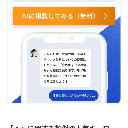
に、達成欲求が強い人は困難な目標に挑戦することでや
に結びつかない場面が多く、その原因は理由が一面的で
財務情報を定期的に見直し、経営層がどのような判断を
に問題定義の精度を高めることを意識していきたいと思
る気を感じると実感し、画一的な施策ではなく、個々に
あったり、どのようにその結論に至ったかや具体的な行
下しているのかを読み解く訓練を重ねるとともに、業界
います。
合ったアプローチが重要であると学びました。 全体を
動指針が不足していた点にあると整理できます。 論理と
の決算書やニュースに触れることで、数字の裏にあるス
振り返る？ 総じて、モチベーションは構造的な要素と個
情理は？ つまり、論理自体は成立しているものの、以
トーリーを読む力を養いたいと思います。 無借金経営は
人差の両面を持つため、理論の適切な使い分けと実践へ
下のような問題がありました。 ・理由が一面的で腹落
本当に？ さらに、学びの中で「無借金経営が必ずしも
の応用が必要であると感じました。今後は、チームやプ
ちしない ・どのようなプロセスを経たかが明確でな
最適な選択ではない」という疑問が生じました。これま
ロジェクトの状況に応じて、どの理論を基盤とするかを
く、納得感が不足する ・具体的に何をすればよいのか
では借金をリスクとして避けるべきものと考えていまし
検討し、「なぜそれがやる気を引き出すのか」という問
が不明確で、行動につながらない この状態は「論理は
たが、成長を続けるためには計画的な借入や投資も必要
いを絶えず意識しながら取り組んでいきたいと思いま
成立しているが、情理が伴っていない状態」と言え、結
であるという視点に触れ、考え方が大きく変わりまし
す。 実務でどう活かす？ 実務やマネジメントに活かす
果としてチームの行動変容には結びつきにくいと感じま
た。 経験の影響は見る？ IT業界での経験を通じて、財
ためには、「一律の施策では人は動かない」という視点
した。 改善の具体策は？ 今後は、伝える前にピラミッ
務の見方がシステム提案に影響を与える可能性にも関心
が極めて重要だと再認識しました。ハーズバーグの理論
ドストラクチャーを活用し、内容をしっかりと整理して
が向きました。資金に余裕がない顧客にはサブスクリプ
の示すとおり、給与や職場環境といった基本的な整備は
発信することに取り組みます。特に、納得と行動につな
ション型の提案が有効であり、逆に、固定資産投資に伴
必要ですが、それだけで内発的なモチベーションは生ま
がるため、以下の点を実践していきたいと思います。 ・
う減価償却を狙う場合は、従来型の提案が適しているか
れません。むしろ、成長実感や達成感、そして承認を意
理由は一面的にならず、さまざまな視点から示して納得
もしれません。この点については、他の受講生や業界の
識的にデザインすることが、部下の本来の能力を引き出
感を高める ・なぜその判断に至ったのかという思考プ
意見を交えながら、自社や担当業務でどのように活かせ
す鍵だと感じました。 具体的な実施は？ この学びを実
ロセスを明文化し、理解を深める ・「誰が・いつまで
るのかをグループワークで深めたいと考えています。
践するため、ハーズバーグ理論や内発的動機づけ、コミ
に・何をするのか」といった具体的な行動指針を示す
ュニケーション設計に基づいた具体的な施策として、
・伝達後は、理解状況を確認し、認識のズレがあればそ
「設計→実行→習慣化→改善」のステップを4週間で組
の場で修正する 伝え方の考察は？ また、以下の点につ
み立てました。 第1週は何を？ 第1週は、個々のメンバ
いても考察を深めたいと思います。 ① 納得感が高まる
ーの動機づけ因子を把握する観察フェーズです。日々の
伝え方とは何か ・「納得して動けた伝え方」の共通
業務の中で、どのタイミングでやる気が出るのか、また
点は何か ・「理由・プロセス・具体」のどの部分が
はどのタスクで意欲が低下するのかを、日報や会話を通
異なると伝わり方が変わるのか ・論理だけでなく、