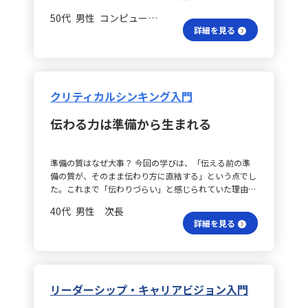
踏まえ、Week1で自身の仕事であるマナー講師養成講座
と、信頼に基づいたマネジメントの重要性を痛感せずに
へとつなげる対話を心がけたいです。 学びを活かす？
たとされる事例は、リスクを抑えながら安定した経営に
ンテーションやAI活用、デジタルスキル、リーダーシッ
の販売促進に応用するため、以下のように整理しまし
はいられませんでした。短期間で成果を求められる環境
50代 男性 コンピュータソフトウェア/エンジニアリング 一般社員／職員
今回の学びは、特定の場面だけにとどまらず、日常の会
寄与する理想的な方法のように思えます。しかし、事業
プといったさまざまな能力よりも、何より重要なのは
た。 なぜ受講者が伸びない？ まず、Whatとして、受講
の中でも、メンバー一人ひとりの成長を支える丁寧な対
詳細を見る
話やミーティング、後輩指導、勉強会、評価面談、さら
が順調に進むにつれて、拡大のための資金が不足すると
「問題を正しく定義する力」であると認識しました。こ
者数の伸び悩みとターゲットへの認知不足が課題です。
応が、組織の持続的な強さにつながると感じています。
には改善プロジェクトなど、実務のあらゆるシーンで活
いう現実に直面するケースもあり、無借金であることが
の力がなければ、たとえ仮説や検証の質が高くても、顧
次に、Whereとして、ロジックツリーによる層別分解
行動計画は？ 具体的な行動計画としては、まず1on1の
用できると感じています。今後は、相手の価値観や背景
成長機会を逃す一因になる可能性が浮かび上がりまし
客に価値が伝わらずビジネスとして成立しないという構
で、受講者数が伸びない原因を「ターゲティングの不明
再設計に取り組み、単なる進捗確認や業務相談ではな
を深く理解し、信頼関係に基づいたコミュニケーション
た。 資金調達の判断は？ この経験から、資金調達には
造を改めて認識できました。 問題定義は難しい？ ま
確さ」「広報・販促手法の効果不足」「商品自体の伝わ
く、相手の意志や価値観を引き出す対話の場とします。
を実践することで、メンバーが安心して挑戦できる環境
メリットとデメリットがあると実感しました。単に「借
た、問題定義が難しいと感じる理由が明確になりまし
り方の問題」に分類しました。具体的には、対象層が曖
クリティカルシンキング入門
また、業務依頼時には「なぜその仕事が重要なのか」と
づくりに努めていきたいと思います。
金は悪い」という見方をするのではなく、「どのタイミ
た。顧客が言語化している課題と本当に困っている課題
昧であったり、各チャネルの効果が検証できていないこ
いう背景を明確に伝え、目的意識を共有することで、メ
ングで、どの程度の借入が必要なのか」という判断力が
との間にズレが生じることや、複数のステークホルダー
と、さらにはカリキュラムや修了後の活用イメージが十
ンバーが自身の役割を再確認できるようにします。さら
伝わる力は準備から生まれる
重要であると考えるようになりました。資金調達は、単
が関与する場合、問題の本質が見えにくくなる点に気づ
分に伝わっていないことが挙げられます。 なぜ提案が足
に、仕事を任せる際は、最終ゴールや納期、期待値を明
に資金を借りる行為ではなく、将来の成長を見据えた戦
くことができました。そして、自分自身に「どこまで掘
りない？ Whyについては、顧客の属性や行動データが
示したうえで、定期的なフォローアップを実施し、軌道
略の一部であるという視点が身についたと感じていま
り下げれば正しい問題定義になるのか」という基準がな
十分に収集・分析されず、地域別・職種別のニーズに応
修正やサポートが適切に行える体制を整えます。加え
準備の質はなぜ大事？ 今回の学びは、「伝える前の準
す。 数字で見る経営は？ また、貸借対照表の視点から
く、そのために周囲に論点を示しきれず、企画内容の合
じた提案ができていないことが原因です。また、広告費
て、フィードバックは事実に基づき、相手の意図や努力
備の質が、そのまま伝わり方に直結する」という点でし
学ぶことで、企業の経営スタイルや戦略が数字にどのよ
意確認で終わってしまう場合があるということも整理で
や営業活動が感覚的に運用されている点も問題と捉えま
を労いながら伝えることを心がけ、日常会話を通じたカ
た。これまで「伝わりづらい」と感じられていた理由
うに反映されるかを理解することができました。たとえ
きました。 価値創造の鍵は？ こうした気づきを踏ま
した。 どう解決策を見出す？ 最後にHowとして、以下
ジュアルなコミュニケーションで信頼関係を築いていき
は、結論を支える理由が十分に整理できておらず、どの
ば、あるカフェの経営は固定負債を最小限に抑え、固定
え、正しい問題定義とは「その問題を解決することで顧
の解決策を提示します。まず、受講者データの属性分析
40代 男性 次長
ます。 組織はどう成長？ こうした具体的な取り組みを
ようなプロセスで結論に至ったのかが伝えられていなか
資産も必要最低限に留めることで堅実さとリスク回避の
客にどのような価値がもたらされるかが明確に示されて
を行い、年齢、職種、地域、受講動機などで顧客像の
詳細を見る
継続して実践することで、今後は成果主導型のマネジメ
った点にあると感じました。 文章の書く難しさは？ 文
姿勢がうかがえます。一方、積極的な投資を行う企業で
いる状態」と自分なりに基準を言語化できました。具体
「見える化」を図ります。次に、ターゲットごとに訴求
ントから、信頼と納得を基盤とした共創型のマネジメン
章を書くことや読むことが、想像以上に難しいという実
は、固定資産や、これを支えるための借入がある程度見
的には、ステークホルダーごとに問題の見え方を整理
ポイントを整理し、例えば教職員向けには「学校教育に
トへとシフトし、組織全体が成長する環境を築いていき
感があります。主語と述語の対応や、一文が長くなりす
受けられることから、各企業の経営判断やリスクテイク
し、顧客のペルソナに基づく仮説を立てた上で、社内の
役立つ資格」、主婦層向けには「家庭と両立できる副業
たいと考えています。
ぎないように適切に分割するなど、基本的な要素に気を
の違いが明確に数字に表れていることに気づかされまし
複数部門で検証できる状態を目指しています。 思考力強
としての活用」、企業人事向けには「社員研修の内製化
配らなければ、いくら論点が正しくても伝わりにくくな
た。 数字の背景は何？ このような学びは、数字を単な
化のコツは？ この学びを実現するための取り組みとし
リーダーシップ・キャリアビジョン入門
への貢献」を訴求します。 効果検証は進んでる？ さら
ってしまいます。そのため、話す・伝える行為はさらに
る計算として捉えるのではなく、その背景にあるストー
て、まず最優先で問題定義力、すなわちクリティカルシ
に、LPやチラシを用いた簡易なテストマーケティングを
難しく、準備の質がそのまま結果に影響すると実感しま