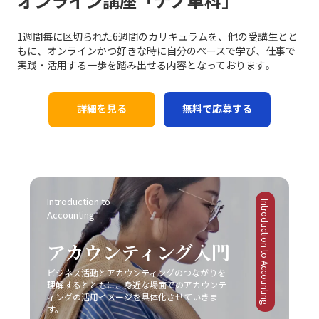
オンライン講座「ナノ単科」
1週間毎に区切られた6週間のカリキュラムを、他の受講生とと
もに、オンラインかつ好きな時に自分のペースで学び、仕事で
実践・活用する一歩を踏み出せる内容となっております｡
詳細を見る
無料で応募する
Introduction to 
Introduction to Accounting
Accounting
アカウンティング入門
ビジネス活動とアカウンティングのつながりを
理解するとともに、身近な場面でのアカウンテ
ィングの活用イメージを具体化させていきま
す。