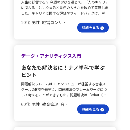
的をしっかり伝えることを意識していきます。 伝え方の
す。その後、2週間以内に過去のキャンペーン実績をも
人生に影響する？ 今週の学びを通じて、「人のキャリア
れの役割に応じて「何を・いつ・どこに」を定義しま
リーダーにとって慣れた仕事であっても、部下にとって
し、ターゲットのニーズをリサーチして商品に反映させ
戦略の中から「差別化戦略」に焦点を当て、職務経歴書
工夫は？ すべての業務において、ただ作業を指示するの
とに年齢や購買頻度でビン分けし、空洞セグメントの抽
に関わる」という重みと責任の大きさを改めて実感しま
す。台帳管理、権限、保存、廃棄、委託先、訓練といっ
は大きな不安や負担となる場合があるため、相手の経験
ます。消費者が感じる不便さを解決する商品提案を行う
をブラッシュアップすることは有効です。具体的には、
ではなく、自分自身の想いや考えを伝えることで、相手
出ロジックを構築します。 改善プロセスの定着は？ 今
した。キャリアに関する評価やフィードバックは、単な
た広い視野で取り組み、管理台帳の集約と命名規則の統
や状況に合わせた支援が不可欠です。 評価と成長は？
ことで、多くの人に受け入れられる商品を生み出せると
以下の点を強調するとよいでしょう。 ・品質：これまで
にも業務の意味や背景が伝わりやすくなると考えていま
月末には空洞セグメント向けのテスト設計を完了させ、
る業務上の判断ではなく、相手の人生に影響を与える可
一、月次のアクセス監視レポート、証跡の自動保存、是
さらに、ハーズバーグの動機づけ・衛生理論や評価フィ
考えます。 会議で何を話す？ 次に、将来長く働き続け
に残した成果物の高い品質をアピールする。 ・納期：
20代 男性 経営コンサルティング 係長／主任
す。一度伝えるだけで終わらせず、実際にメンバーがど
翌月にはリードスコアリングモデルの再学習と改善を実
能性があるため、感情やその場の印象に左右されず、事
正のSLA化を実施して、前期比で点検適合率を100％に
ードバックの学びからは、単に評価されるだけではな
たい会社を作るための会議では、自己紹介や自分の考え
短い期間で成果を上げた実績を記録する。 ・価値：自
詳細を見る
のように行動しているか、どこで悩んでいるかを丁寧に
施する計画です。また、四半期ごとに寄与度分析レポー
実に基づいた誠実な対応が求められると痛感しました。
することを目標とします。 プロセスは整備される？ 実
く、「認められている」や「成長している」と実感でき
を伝える力が重要です。相手に伝わることや魅力を感じ
己PRの項目で自分自身が持つ価値について具体的に述
確認し、必要に応じてフォローアップを行う姿勢も大切
トを自動生成し、改善施策の立案を行い、継続的に学習
対話で納得？ 特に「一方的な評価は納得感を生まな
装プロセスは、現状棚卸し、三つの“視”による原因仮説
ることが、モチベーション向上に大きく寄与するという
てもらうために、会社のビジョンと自分の意見を結びつ
べる。 ・安全性：雇用によるリスクが低いことや、安
にします。タスクの進捗状況だけでなく、過程での工夫
と検証を社内に蓄積することで、「平均値→分布」「結
い」という気づきは印象的でした。評価はジャッジでは
の立案、対策設計、KPI設定、四半期レビュー、そして
点も理解できました。評価を伝える際は、結果だけでな
け、共感を得るストーリーを持って話すことを心掛けま
心して任せられる人物である点を示す。 ・サービス：成
やつまずきにも配慮し、成長へつながる助言や提案を心
果→要因分解」という共通プロセスを定着させていきた
なく対話であり、相手の考えや背景に耳を傾けることが
是正のPDCAサイクルで統一します。レビューでは、関
くプロセスや努力にも目を向け、相手が納得感を持てる
す。これにより、会議での自分の発言がインパクトを持
果物に伴うアフターサービスの充実や、利用者への細や
がけることで、信頼の土台が築かれると感じています。
いと考えています。
信頼と納得を生む基盤になると感じました。どんなに厳
係者の満足と不満を一行で可視化し、視座のズレをその
ように伝えることが大切だと感じました。振り返りのプ
ち、他者との協力関係を築きます。 伝え方はどうする？
データ・アナリティクス入門
かな配慮を伝える。 ・環境：環境意識を持った取り組
行動が生む未来は？ こうした積み重ねを通じて、「言う
しいフィードバックであっても、相手の状況や努力を理
都度潰すとともに、ナレッジを議事録、テンプレート、
ロセスとして「出来事→考え→気づき」の順で問いかけ
最後に、どの場面でも他者に自分の気持ちを伝える際
みや、持続可能な成果につながる活動実績を強調する。
だけの人」ではなく、自ら行動し周囲に自然と影響を促
解し成長の糧とするためには、その文脈を正確に把握す
チェックリストに残して次回の初動を短縮します。自ら
ることで、相手自身の内省や成長を促す方法も有効だと
に、マーケティングの視点を活かせます。相手のニーズ
・柔軟性：状況に応じた柔軟な発想と対応力を具体的な
あなたも解決者に！ナノ単科で学ぶ
すリーダーを目指します。言葉と行動が一致することで
ることが重要です。 任せる責任は？ また、仕事の任せ
も週一回の“視の切替”演習、月一回の様式・条項改善提
学びました。 フィードバックの悩みは？ ロールプレイ
を理解し、それに応じた表現を行うことで、より良いコ
エピソードで示す。 ・デザイン：もともとのデザインセ
メンバーの納得感やモチベーションが高まり、結果とし
ヒント
方についても改めて学びがありました。これまである程
案、四半期ごとのKPIレビュー、法改正や判例、業界動
ングでは、上司役としてのフィードバックがうまくでき
ミュニケーションが図れます。相手のニーズに寄り添っ
ンスを、実績の画像などを通して裏付ける。 ・機能：
てチーム全体のパフォーマンスが向上すると信じていま
度は相手の能力を信頼し仕事を振っていたものの、任せ
向の学習を継続し、三つの“視”を活用した論理と再現性
ず、理論を実践する難しさを痛感しました。この経験か
た言葉選びと感情に響く表現を意識し、信頼関係を築く
機能性を裏付ける特許出願など、数値や実績で訴える。
す。今後も一人ひとりとの丁寧なコミュニケーションを
問題解決フレームは？ アンドリューが経営する音楽ス
た仕事の責任は自分にあるという観点に立ち返ることが
で成果を積み上げていきます。 スケジュール調整は？
ら、フィードバック面談に臨む際は、事前に十分な準備
ことができると考えます。 知識の活かし方は？ 学んだ
・ブランド：社内外で確立されたブランドイメージに貢
重ね、信頼と行動で導くリーダー像を体現していきたい
クールのB校を題材に、問題解決のフレームワークにつ
必要だと実感しました。依頼する際は、いつまでにどの
スケジュールとしては、初月に棚卸しと課題の可視化、
が必要であることを改めて認識しました。 信頼環境は
知識やスキルを仕事の様々な場面で活かし、日常業務に
献した事例を盛り込む。 模倣を防ぐ理由は？ また、別
と思います。
いて考えることができました。問題解決は「What（何
ような状態でどんな目的を達成するのかを依頼相手と共
2〜3カ月目に標準手順とチェックリストの試行、4カ月
どう？ また、今回の講座を通して、リーダーシップは
取り入れてより効果的な成果を上げる努力をしていきた
の議論として、ある著名なフライドチキンチェーンの味
が問題か）」「Where（問題はどこで起きているか）」
有し、共通の認識を持ってからスタートすることが大切
目にKPIの初回レビューと是正、半年後に定着度の評価
「正しい行動を取ればよい」という単純なものではな
いです。そして、学んだ内容を以下の行動に具体的に反
60代 男性 教育管理 会長／社長
が模倣困難である理由についても考察されました。この
「Why（なぜ起きているのか）」「How（どう解決する
です。 改善のきっかけは？ さらに、依頼した仕事が期
を行います。手順増による負担感や形式主義化に対して
く、相手との信頼関係や心理的安全性の中で成り立つも
映させます。 具体的な行動は？ 1. **商品の起案** - 市
詳細を見る
企業の味が他社に再現されにくいのは、秘伝のレシピや
か）」の4段階で進めるのがポイントとなります。 赤字
待した結果と異なる場合、一方的に否定するのではな
は、工数計測と廃止基準の明文化で対処し、成果に結び
のであることが強く印象に残りました。私自身、厳しい
場リサーチを実施し、競合商品やトレンド、消費者のニ
特殊な調理法、厳格な原材料の選定と品質管理、さらに
経営の理由は？ まず、Whatですが、B校の本質的な問
く、まずは自分の依頼方法や説明に問題がなかったかを
つかない書類は削減します。さらに、依頼部門向けには
環境や孤立感を経験したことから、「人が安心して働け
ーズを調査する。 - ブレインストーミングを行い、チー
は長年にわたるブランドの積み重ねと消費者の記憶、そ
題は、計画上は年間黒字を見込んでいたにもかかわらず
振り返り、相手の努力に感謝の意を示しながら理想の形
「結論・理由・リスク・代替案」の四点提示をテンプレ
る環境づくり」に対して意識を高めるようになりまし
ムでアイデアを出し合い、商品の魅力を引き出す努力を
して徹底された従業員のトレーニングに起因していま
赤字経営に陥っている点です。計画では年間黒字2,250
を伝えることで、否定せず改善のきっかけを共有するこ
ート化し、法務部門では「判断基準・根拠条文・影響範
た。これからは、成果だけでなく相手の背景や不安、価