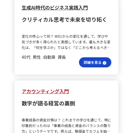
する。 - プロトタイプを作成し、消費者のフィードバッ
す。これらが複合的に連携することで、単一の要素だけ
千円が予想されていたのに対し、実際には5,150千円の
とが求められます。これにより、単なる指示・命令とは
囲」を明示することで、顧客向け交渉においても相手の
値観に寄り添いながら関わることを大切にしていきたい
生成AI時代のビジネス実践入門
クを基に具体的な改善点を見つける。 2. **会議でのコ
では模倣できない独自の価値が創出されていると分析さ
赤字となり、経営の持続性が問われる状況です。 どこで
異なる信頼のあるマネジメントが実現されます。 意義を
業務プロセスと監査要件を的確に把握し、双方の視点が
と思います。 多様な価値観は？ 私の業務では、複数の
ミュニケーション** - 事前準備を徹底し、自分の意見や
れます。 戦略実務の活かし方は？ このように、ポータ
問題発生？ 次にWhereです。ロジックツリーを用いて問
どう伝える？ 「仕事の意味づけ」をしっかりと伝える
一致する解を短時間で描ける場を設計します。 全体計画
メンバーとの業務依頼や指導、新任者の育成、改善策の
提案を整理し、具体的なデータや事例を用意。 - ストー
クリティカル思考で未来を切り拓く
ーの基本戦略は理論としてのシンプルさを保ちながら
題を層別分解することで、原因が「生徒数の減少」と
ことも重要です。目の前の業務が単なるタスクの遂行な
をどう見る？ 最終的には、三つの“視”を共通言語と
展開などが課題として挙げられます。制度変更や業務の
リーを作り、会社のビジョンと自分の意見を結びつけ、
も、実務では様々な要素が絡み合って競争優位性が形成
「費用の増加」という大きな観点に分けられることが見
のか、組織や他者への貢献であるのかを明確にすること
し、部署横断の合意形成速度を平均で30％向上させるこ
進み方により説明不足や認識のずれが生じやすい環境の
共感を得やすい内容を考える。 - フィードバックを受け
されることを示しており、現代の戦略論や個々の事例に
えてきます。生徒数減少については、ターゲット設定の
で、相手自身がその業務に取り組む意義や価値を実感
とを目標としています。このための訓練と可視化を日次
中で、同じ職場であっても、人それぞれが求める仕事の
取り、プレゼンテーション力を向上させるための改善を
おいて幅広い視点が求められていることが理解できま
変化の核心って何？ W01からの変化を通して、学びや
不適切、広告・販促の効果不足、立地やアクセスの不利
し、前向きに行動する姿勢を促すことができます。 信頼
で継続し、着実な成果につなげていく方針です。
内容やモチベーションが異なることは改めて実感しまし
行う。 3. **他社とのコミュニケーション** - 相手のニー
す。
気づきが多く得られたと実感しています。最も大きな変
などが考えられ、具体的には地域特性を無視した集客戦
の基盤は？ こうした取り組みの基礎となるのは、日常
た。そのため、日々の会話や1on1、面談を通じて、
ズを理解し、事前にリサーチを行う。 - 感情に訴える表
化は、「何を学ぶか」ではなく「どこから考えるべき
略や講座の魅力訴求が不足していることが挙げられま
のコミュニケーションです。問題が生じたときだけでな
各々の価値観やキャリア観を丁寧に聞き取り、理解する
現を意識し、相手が共感しやすい言葉を選ぶ。 実践の
か」、つまり問題定義における考え方がはっきりと定ま
す。一方、費用増加に関しては、イベント開催費の計画
く、普段から雑談レベルの会話を通して相手に関心を示
ことが必要だと感じています。 目的共有はどう？ 業務
40代 男性 自動車 課長
まとめは？ これらの行動を通じて、学んだスキルを実践
った点です。生成AIに対する抵抗感も解消し、単にAIを
超過、講師人件費の増加、稼働クラス数の減少による単
すことで、「自分を理解してくれている」という安心感
を依頼する際には、単に作業内容を伝えるのではなく、
詳細を見る
に移し、マーケティングスキルや業務遂行力を向上させ
使うかどうかではなく、人間がどのような思考や判断を
価上昇などが要因として考えられます。 数字で見る実態
が醸成され、信頼が深まります。そして、その信頼があ
目的・背景・期待や優先順位を明確に共有し、相手が納
ることを目指します。継続的に取り組むことで、意識せ
AIに伝えるかが重要であるという認識に至りました。デ
は？ さらに、変数分解では売上と費用を数値的に捉
ってこそ、フィードバックが受け入れられ、チャレンジ
得して動ける状態をつくることを意識します。特に新任
ずとも自然にできるようになりたいと考えています。
ジタルスキルやAI活用の技術自体だけでなく、問題定義
え、売上は「生徒数×単価」、費用は「固定費＋変動
も引き出されるのだと改めて認識しました。 信頼され
者や異動してきたばかりのメンバーについては、過去の
や判断軸、洞察力といった人間側の思考力がなければ、
費」と整理できます。計画との差異から、生徒数は計画
る土台は？ これらの学びは、実践に移せる具体的な内
経験や慣れ親しんだ環境を把握した上で、安心して相談
ビジネス価値に変えるのは難しいと理解できたのです。
の100人に対し実績は60人と大幅に下回り、イベント開
容ばかりです。一つひとつの地味な行動が積み重なり、
アカウンティング入門
できる関係性と心理的安全性の構築に努めたいと思いま
危機感の正体は？ また、生成AI時代に自分自身が抱
催費や講師人件費の増加が費用超過の主因であると考え
「信頼されるマネージャー」としての基盤を作りあげる
す。 評価プロセスは？ また、評価面談や日々のフィー
く“危機感”の正体にも気づくことができました。最低限
られます。 MECEって何？ また、MECE（Mutually
と信じています。そして、単にチームを管理するだけで
ドバックにおいても、結果だけでなくそこに至るまでの
数字が語る経営の裏側
のビジネススキル、すなわちフレームワークの習得が、
Exclusive, Collectively Exhaustive）の考え方にも注目し
なく、人の可能性を引き出し、共に未来を創るリーダー
努力や工夫、プロセスに焦点を当てることが大切だと考
生成AI社会で価値ある人間として活躍するためには不可
ました。これは、物事を漏れなく重複なく切り分けるこ
像に近づけるはずです。 マネジメントはどう？ 私自
えています。振り返りの際は、相手に直接答えを示すの
欠であり、その焦りは学習や行動への原動力として前向
とで、特に生徒属性の分析において「年齢」「職業」
身、これまでは成果を追求するために指示命令でチーム
ではなく、「どのように仕事と向き合ったか」「その時
事業成長の資金対策は？ これまでの学びを通じて、特に
きに捉えられることを実感しています。 クリティカル思
「経験」「通学距離」「入校動機」などの切り口が有効
を動かす方法に重きを置いてきました。しかし、メンバ
どんな考えを持ったか」「何に悩んだか」「次にどのよ
印象的だったのは「事業の成長と資金のバランスの取り
考とは？ さらに、クリティカルシンキングがあらゆる
であると学びました。 知見を活かすには？ この知見を
ーが本当に納得して自発的に動いているかを振り返る
うに活かすか」といった問いかけを通じて、内省や成長
方」というテーマです。例えば、無借金でカフェを始め
要素の土台であると確信するようになりました。プレゼ