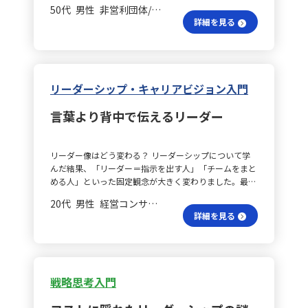
がちですが、実際のヒストグラムを見ると低年齢層と高
れにより、自分自身が立場や経験に縛られて物事を捉え
50代 男性 非営利団体/ボランティア 部長
年齢層に分かれており、19～40代が希薄な“空洞”とな
ていることを再認識し、他者の視点や視座を取り入れる
詳細を見る
っていることが明らかです。分布のばらつきを示す指標
ことで視野が広がると強く感じました。今後の業務にお
やデータの可視化の重要性を再認識する結果となりまし
いても、判断の際には異なる立場の視点を意識して取り
た。 利益ギャップは何？ また、利益ギャップの分析で
入れていきたいと思います。 売らないものは何？ 「ド
は「売上＝生徒数×単価」や「費用＝講師人件費＋販管
ラッグストアに売っていないものを考える」という演習
費」など、各要素をツリー状に分解して寄与度を評価す
では、「売っているもの」を考えるとすぐに答えが出た
リーダーシップ・キャリアビジョン入門
ると、生徒数の減少が最も大きな影響を持つことが分か
のに対し、「売っていないもの」を考えるときには先入
りました。数字を軸に構造、原因、施策へと論理的に掘
観が妨げとなり、なかなか発想ができませんでした。し
言葉より背中で伝えるリーダー
り下げるプロセスは、限られた時間の中で根本原因を見
かし、再度「売っているもの」から考え直すことで視野
出す上で再現性が高く、非常に有用だと感じました。
が広がり、新たな発想が一気に生まれる経験をし、自分
スクールの違いは？ さらに、A校とB校の年齢分布を比
の前提や思い込みが無意識のうちに思考の幅を狭めるこ
リーダー像はどう変わる？ リーダーシップについて学
較することで、それぞれのスクールの課題と強みが浮か
とを実感しました。 病院の視点は違う？ 病院をテーマ
んだ結果、「リーダー＝指示を出す人」「チームをまと
び上がりました。具体的には、A校は働き盛り世代が多
にした演習では、「病院とは何をするところなのか」と
める人」といった固定観念が大きく変わりました。最も
い一方、B校は子供やシニア層が中心となっており、主
いう問いに対して、まずは患者の立場から考えがちでし
印象に残ったのは、「リーダーとは役職ではなく、行動
要な顧客層が逆転していることが一目で分かりました。
たが、あえてシステムの受注者や発注者など、関係する
20代 男性 経営コンサルティング 係長／主任
で示す存在である」という考えです。どんなに優れた方
このように、セグメント別に指標を比較することで、各
業者の視点からも検討することで、視点と視座の切り替
詳細を見る
針や戦略を語っても、本人が動かなければ周囲はついて
拠点固有の課題や有効な施策が明確になると実感しまし
えの練習ができました。一方、病院を取り巻く植栽や地
こないという現実があります。言葉が不器用でも、率先
た。 仮説検証は正確？ また、仮説を立てた上で講座の
域医療、行政との連携など、より広い視野の拡大には至
して行動し、困難に挑む姿があれば、その背中を見た人
時間帯やキャンペーン履歴、交通網のデータなどを用い
らず、自分自身の視野の狭さを痛感する結果となりまし
が自然と動き出します。リーダーシップは、与えられる
て検証を行う、仮説思考とデータ検証の往復が大変重要
た。 住まい選びはどう？ 住宅購入をテーマとした演習
ものではなく、日々の行動と姿勢によって築かれていく
であると学びました。これにより、先入観に捉われず具
では、実際の経験を思い出すことで具体的な案を出しや
戦略思考入門
ものだと気づかされました。 フォロワーの魅力は？ ま
体的な打ち手を見いだすことが可能になります。 ヒスト
すかった一方で、他の受講者の話からは自分とは異なる
た、「フォロワーとは『役割』ではなく『現象』であ
グラムで理解？ ヒストグラムという可視化ツールにつ
価値観や判断基準があることを学び、住まいに求める条