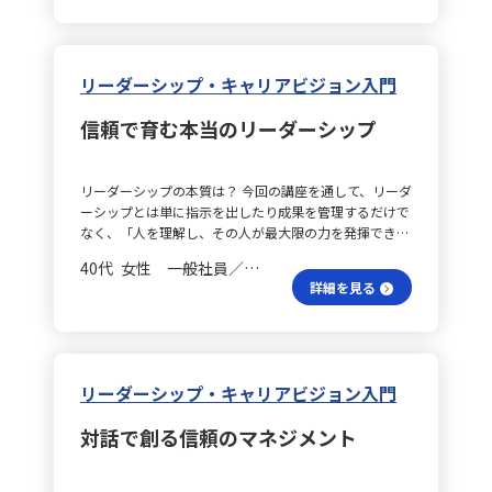
決策へと落とし込んでいく所存です。 運用の均質化は？
に繋がり、商品やサービスの良さを伝えられる力の基盤
い取り組みに重点が置かれているため、両者に「リーダ
力や柔軟性も養われます。 チームの絆はどう育つ？ チ
してばらつきの大きい属性を抽出し、スコアリングの重
まず、属人化解消とチーム運用の平準化においては、メ
となると感じました。このスキルはマーケティングの基
ーシップ」は付与されません。 他の戦略との違いは？
ームにとっても、リーダーが率先して行動し、信頼に基
み付けや閾値を再設定することでモデルの精度向上を図
ンバー、上長、関係部門それぞれの成果を明確にする視
本であり、今後の目標として意識していきたいです。 ヒ
また、もし「コスト・リーダーシップ戦略」があるので
づいた関係性を築くことで、メンバーは安心して意見を
ります。 CX調査で何が？ CX調査の報告書においても、
点に立ち、実務担当、レビュー担当、依頼部門という三
ット商品の魅力は？ ヒット商品についてのディスカッ
あれば、なぜ「品質・リーダーシップ戦略」や「納期・
出すことができます。心理的安全性の高いチームでは、
リーダーシップ・キャリアビジョン入門
NPSの平均値のみならずプロモーター・パッシブ・デト
つの立場を往復して処理量や品質、納期とリスクのトレ
ションでは、ヒット商品の特徴や成功理由をグループで
リーダーシップ戦略」など、他の要素に同様の接頭語が
互いに補完しあいながら自発的に動く自走する組織が育
ラクターの比率をヒストグラムで示すことで、具体的な
ードオフを可視化します。さらに、契約法務、CSR、
議論しました。このプロセスを通じて、その商品が人々
使われないのかという疑問もあります。回答によれば、
ち、成果のみならずプロセスにおける学びや個々の成長
要因を定量的に明示し、より効果的な施策提案への流れ
信頼で育む本当のリーダーシップ
PMS、総務、人事教育までを横断する業務マップに統合
に受け入れられる理由を考えることができ、参加者同士
ポーターは戦略を「コスト」と「差別化」の二軸に単純
が実感できるようになります。共通の目標に向かって全
を作ることができます。 ROI分析の焦点は？ さらに、広
し、引き継ぎ可能な最小単位に落とし込む行動を取りま
の意見を深めることで新たな知見が広がりました。特
化しており、品質や納期、ブランド、サービス、デザイ
員がエネルギーを注げば、チーム全体の一体感や達成感
報や広告などのクロスチャネルROI分析でも、チャネル
す。具体的には、標準手順書の作成、二職務以上のロー
に、人々の感情に訴える部分が重要であることに気づき
ン、環境配慮などは、差別化戦略の中に含まれる要素と
も高まると信じています。 リーダー本質は何？ 最終的
別平均CPAだけでなく、キャンペーンIDや日次CPAをヒ
テーション、伴走OJTの実施を通して、指示なしで標準
リーダーシップの本質は？ 今回の講座を通して、リーダ
ました。 売れる理由は何？ また、ヒット商品がなぜ売
して位置付けられているため、独立した戦略としては扱
に、リーダーシップとは「人を動かす技術」ではなく、
ートマップでまとめる手法により、特に偏差の大きい日
通りに完了できる割合（複能率）を二年で50％以上に高
ーシップとは単に指示を出したり成果を管理するだけで
れるのかを考えることは、日々の業務に直結します。生
われないのです。 事例は何を示す？ さらに、ポーター
「自分をどう律し、周囲とどう向き合うか」という姿勢
やクリエイティブを特定し、原因の仮説検証を進めるこ
めることを目標としています。 契約法務を整理する？
なく、「人を理解し、その人が最大限の力を発揮できる
活の中でどんな商品が人々の心を掴んでいるのかを観察
の基本戦略３つのうちどれか一つを選べとされる中で、
の問題だと考えます。肩書きや立場にとらわれず、誰も
とで、改善アクションの精度を高めることができると考
次に、契約法務の整備では、事業部、法務、顧客の三者
環境や信頼関係を構築すること」であると学びました。
することで、私自身のマーケティングスキルを向上させ
ある大手企業のように高品質でありながら低価格で支持
がリーダーシップを発揮する可能性があるのです。今後
40代 女性 一般社員／職員
えています。 経営判断のサポートは？ 最後に、経営層
の期待値を出発点に据え、受注手段（事業部）、リスク
職場や仕事が同じでも、年代が近いからといって価値観
ることができると感じました。 講座の成果は？ 全体と
される事例が挙げられることもあります。このケースに
も日々の行動を大切にし、周囲に前向きな影響を与える
詳細を見る
向けのダッシュボード設計においては、平均売上や総リ
統制（法務）、権利義務の担保（顧客）の視点と、委
やモチベーションの源泉は同じではなく、キャリア・ア
して、この講座は自己理解を深め、他者に自分を伝える
ついては、企業が低コスト構造を徹底することで、その
存在であり続けたいと思います。そして、自分一人では
ーチといった数値だけでなく、パレート図や箱ひげ図を
託・受託・派遣・ライセンス・保守といった契約類型
ンカーの理論を通じて、その違いに気づかされました。
力を高める良い機会となりました。学んだ内容を今後も
結果として一定の品質やサービスが実現され、結果的に
実現できない大きな成果を、仲間と共に成し遂げるため
取り入れることで、主要顧客層の状況や外れ値の影響を
や、検収・移行などの影響を広く捉える視野をもって、
私自身は「成長」「組織への貢献」「より良い環境づく
活かし、マーケティングスキルを向上させていきたいと
差別化が達成されていると考えられます。たとえば、製
の一歩一歩を丁寧に重ねていきたいと感じています。 日
直感的に共有し、部門横断の意思決定を加速させる仕組
チェックリストやレビューガイドの整備、契約様式の改
り」を重視していますが、安定や専門性、ワークライフ
考えています。自己PRのスキルは、将来の仕事におい
造小売一貫のモデルや大量発注によるスケールメリッ
常の学びは何？ また、日々の業務において、当たり前の
みを実装したいと考えています。 行動計画は具体的？
訂、用語統一に取り組みます。これにより、差戻し率を
バランスを大切にする考え方も理解するようになりまし
て非常に役立ちます。具体的には、商品の起案や会議で
ト、定番商品の継続生産による効率化といった工夫が、
リーダーシップ・キャリアビジョン入門
ことを着実に積み重ねる大切さを再認識しました。信頼
具体的な行動計画としては、まず今週中に主要KPIレポ
前年と比べて10％削減し、様式の新規・更新を50％増
た。 部下支援の秘訣は？ また、部下の育成やエンパワ
のプレゼンテーション、自分の意見やビジョンを伝える
この両立を可能にしているのです。また、現代における
を築くためには、日常のコミュニケーションの中でその
ートの雛形を改訂し、ヒストグラムや箱ひげ図、パレー
加させることを目指します。 個人情報管理は？ さら
メントについても多くを学びました。仕事を任せること
力が求められる場面で活かすことができると考えていま
技術革新やグローバル調達の進展も、従来はトレードオ
姿勢を忘れず、チームとの関係性をより深める努力を続
対話で創る信頼のマネジメント
ト図を自動生成するツールを作成します。続いて、来週
に、個人情報取扱文書の整備と点検適合率の向上につい
自体が育成になるわけではなく、まずは「目的・期待・
す。 商品の起案方法は？ まず商品の起案において、ヒ
フと考えられていた高品質と低価格の両立を実現してい
ける必要があります。特に若手メンバーとの接し方につ
には主要指標を要素分解ツリーで可視化したダッシュボ
ては、本人保護、適法性、効率の三つの観点から文書設
背景」を共有し、適切なタイミングで支援することで、
ット商品の要因を分析することで、魅力的な商品を考え
る要因といえます。 再就職でどう活かす？ なお、再就
いては、「なぜその業務が必要なのか」という背景や目
ードを試作し、経営層へのレビューを実施する予定で
計を行い、文書作成者、承認者、保管者、監査者それぞ
部下が安心して挑戦できる環境が整うと実感しました。
る基盤を築けます。消費者の感情に訴える要素を意識
職活動で自分という商品を売り込む際、ポーターの基本