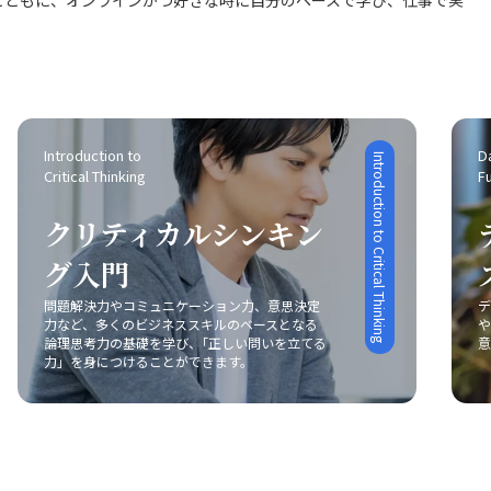
Introduction to 
Da
Introduction to Critical Thinking
Critical Thinking
F
クリティカルシンキン
グ入門
問題解決力やコミュニケーション力、意思決定
デ
力など、多くのビジネススキルのベースとなる
や
論理思考力の基礎を学び、｢正しい問いを立てる
意
力」を身につけることができます。