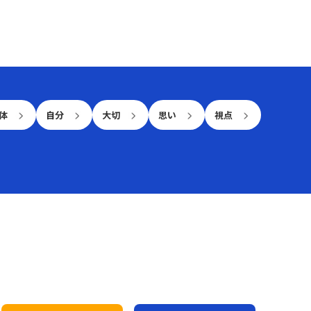
を、今後の日々の業務に活かしていきたいと考え
ています。
体
自分
大切
思い
視点