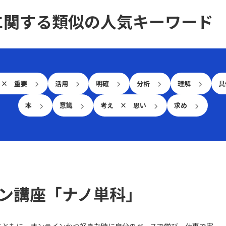
り組みを、従来の事例とは異なる独自の仕組みと
に関する類似の人気キーワード
して創出し、実現可能なプランに落とし込みたい
と考えている。
 × 重要
活用
明確
分析
理解
具
本
意識
考え × 思い
求め
ン講座「ナノ単科」
とともに、オンラインかつ好きな時に自分のペースで学び、仕事で実