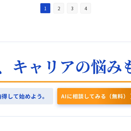
た。特に、不要なことを省く部分こそが、リソー
継続が難しいという現実もあります。一部では、
を行っていた時代や、ビデオテープからDVDへと
スを有効に活用し、組織を円滑に動かすために不
1
2
3
4
このフレームワークは経営者あるいは経営層向け
変化した事例に見られるように、技術革新が従来
可欠だと感じた。 何を取捨選択する？ また、ゴー
とされることもあるようです。 現実の壁をどう感
のやり方を一変させると、これまでの積み重ねが
ル達成のためには、やるべきことを丹念に洗い出
じる？ 総じて、ケーススタディの場面設定がほぼ
無効となる場合があります。そのため、変化をい
す一方で、やらないことをリストアップし、取捨
「営業」という業種に偏っているため、技術職中
ち早く察知し、経営戦略を柔軟に見直すことが求
選択する戦略が大切であると認識した。この検証
心で営業経験のない私には、彼らの活動が想像の
められるという意見が示され、多くの受講生の間
を忘れず、今後の活動にしっかりと活かしていき
域を出ず、正直なところ、営業経験者に対しては
でもこの点に対する理解が深まったようです。
たい。さらに、有限なリソースを最大限に活用す
羨望の念さえ抱いてしまいます。また、かつて大
るためには、人間が行うべきことや行わないべき
企業に在籍していた経験から、自分自身の業務範
ことに加え、AIに任せる業務を振り分けること
囲が限定され、会社全体を広い視野で捉える習慣
で、より効率的に業務を推進できると考えた。特
がついていなかったことも、3C分析における自社
に、マーケティング業務においては、競合情報の
の検討が不得手な理由の一つだと感じます。 仲間
収集や数値分析に多くの時間を割かれているた
と語り合う？ 同じような心境の受講生の方々と、
め、適切にAIを活用することで、戦略をより効果
これらの点について熱く語り合いたいと思いま
的に遂行する可能性があると思う。 夢はどう実
す。
現？ さらに、私は離職後、老後のライフワークと
して取り組みたい保護犬活動のプランを練ってお
り、これまでに培ったスキルと今後の夢の実現に
向けた思考整理に本考察を大いに活用していくつ
もりだ。具体的には、企業で廃棄されそうなペッ
トフードを迅速かつ適切に動物保護団体に回す取