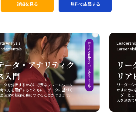
詳細を見る
無料で応募する
ta Analysis 
Leadership
Data Analysis Fundamentals
undamentals
Career Vis
データ・アナリティク
リー
ス入門
リア
ータを分析するために必要なフレームワーク
リーダーシ
考え方を理解するとともに、データに基づく
かすための
思決定の基礎を身につけることができます。
ーダーとし
えを深めて