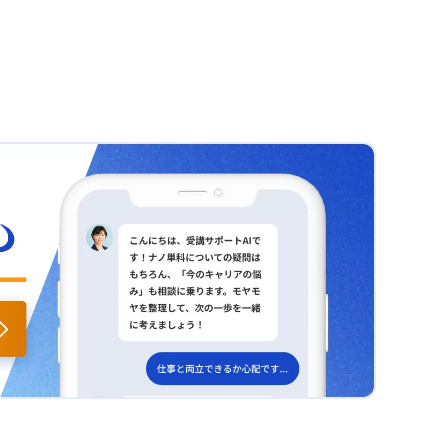
また、「あるべき姿」と「現状」とのギャップを
続して考え続けることが必要です。情報をまとめ
分析や効率、精度の向上につなげていきたいと思
定量的なデータで示すことで、問題の本質が明確
て伝える際は、まず目的を明確にし、その後に学
います。
になる点も印象的でした。具体的な数値やトレン
んだことを活用していきます。 情報を正確に受け
ド、ばらつきまで丁寧に分析することで、正しい
取るためには？ 情報を受け取る際には、質問をし
状態へ戻すための対策が見えてくると感じまし
てズレがないかを確認し、言い換えて伝え问题な
た。こうした定量分析の視点は、実際の現場での
いかを確認することも大切です。情報を受け取る
判断材料として非常に有用です。 サンクコスト
人のことを考え、何を求めているか、どのような
は？ さらに、サンクコストの考え方にも気づかさ
考え方をするか、達成したい目的は何かを意識し
れました。すでに支出してしまったコストに固執
て、学んだ内容を活用していきたいと思います。
せず、未来のために合理的な判断を下すことが大
切であるという点は、今後の意思決定に活かして
いきたいと思います。 MECEの意味は？ 最後に、
MECE（もれなくダブりなく）を意識してロジッ
クツリーを用いながら事象を整理する方法も、新
たな視点として非常に学びになりました。事象を
年齢や季節、販売数などさまざまな要素に分解
し、全体像を捉える努力は、複雑な問題に対処す
る上で大いに役立つと感じています。 学びはどう
活く？ 以上の学びを踏まえ、①定量的データに基
づく現状把握、②優先度や重要度を考慮した計画
立案、③場面ごとのMECEの適用というプロセス