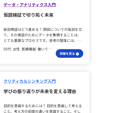
魅力的に感じられるようにすることです。 反応は
データ・アナリティクス入門
どう把握する？ この考え方を自社商品に当てはめ
仮説検証で切り拓く未来
ると、商品の良さをしっかりと伝え、相手が魅力
を感じてくれるように努めることが求められま
す。しかし、相手にどのように感じてもらうかを
仮説検証はどう進める？ 原因についての仮説を立
自分が把握することが課題となります。このた
て、その検証のためにデータを集積することは、
め、相手の反応をしっかり確認し、フィードバッ
とても重要なプロセスです。思考の整理には、フ
クを受ける方法を模索し続けることが必要だと感
レームワークの3C（Client, Competitor,
じています。 新たな職への挑戦は？ 現在、私はリ
50代 女性 医療機器 働いていない
Company）や4P（Product, Price, Place,
スキリングしながらハローワークに通う生活を送
詳細を見る
Promotion）を活用することで、さまざまな視点
っています。マーケティングは経営の要であると
から情報を捉えやすくなります。また、データの
理解しており、これを学ぶことでマーケティング
集積方法としては、複数の仮説を構築し、比較す
スキルを持つ社会人へと変わり、新たな職に就く
るためのデータを収集すること、さらには反論を
ことを目指しています。転職コンサルタントによ
排除できる情報まで踏み込むことが求められま
クリティカルシンキング入門
れば、マーケティングスキルの高い人材は非常に
す。 仮説思考って何？ 仮説思考には「結論の仮
重宝されるとのことです。これまでの約35年間、
学びの振り返りが未来を変える理由
説」と「問題解決の仮説」があり、特に後者は
機械設計エンジニアとしてBtoBの世界におり、マ
What ＞ Where ＞ Why（原因追及） ＞
ーケティングを考える機会はほとんどありません
How（Solution）の順序で検証することで、その
でした。しかし、現在は新しい職種に挑戦したい
目的を意識するためには？ 目的を意識して考える
精度を高めることができます。これまでは、業務
と考えており、再就職活動に取り組んでいます。
こと、考え方の前提の違いを意識すること、そし
上の課題に対し、2～3の情報のみで仮説検証を行