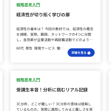
した。細かく分けて捉えることで、物事の本質が
戦略思考入門
見えてくるという点は、実際の業務や生活におい
経済性が切り拓く学びの扉
ても役立ちそうです。 人生の問いは？ さらに、人
生を振り返る際の問いとして「どういう人にな
り、どのような人生を送りたいのか」を考える重
経済性の基本は？ 今回の教材では、経済性の概念
要性にも気づかされました。一方で、ビジネスに
を規模、習熟、範囲、ネットワークの4つに分類
おいては最速・最短で成果を出すことが理想とさ
し、各効果が企業活動や再就職活動でどのように
れるため、目的に応じたアプローチの違いを実感
活用できるかについて具体例を交えながら解説さ
しました。 ショートカット活用？ 新しい手法の採
60代 男性 環境サービス 働いていない
れていました。各項目は、取扱数量の増加による
用が促進される例として、キー入力時のショート
詳細を見る
コスト低減や、知識・経験の積み重ねによる即戦
カットが挙げられます。一度覚えてしまえば生涯
力の向上、複数分野の経験の相乗効果、さらには
にわたって役立つにもかかわらず、普段使ってい
参加者数の増加に伴う便益の向上という観点で整
ない人がいるのはもったいないと感じます。たと
理され、各効果がどのような状況で発揮されやす
えば、コピー＆ペーストのCtrl+CとCtrl+V、すべ
いかが説明されています。 どんな状況で効く？ た
戦略思考入門
て選択のCtrl+Aなどは、使いこなせれば非常に効
とえば、規模の経済性については、大量の取り扱
率的な操作です。しかし、自分自身にもなお、ペ
受講生本音！分析に挑むリアル記録
いがあれば固定費を複数の製品や契約で分担でき
ージの先頭や末尾への移動、あるいは特定の機能
るため、単位あたりのコストが下がる効果が得ら
（Excelのピボットテーブルなど）の利用に踏み切
れるとされています。ただし、個別店舗などで範
るのに時間がかかった経験があります。 変更の時
3C分析、どこが難しい？ 3C分析の意味は理解し
囲が狭い場合は効果が限定的であるため、どの状
間は？ なぜ新しい手法への変更に時間がかかるの
ているものの、実際に適用してみると難しさを実
況でこの効果が働くのかを見極める必要があると