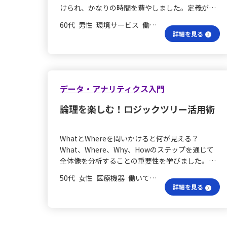
の接頭語が使われないのかという疑問もありま
けられ、かなりの時間を費やしました。定義が曖
し、傾向を見出す」「数字を見たら一手間かけて
す。回答によれば、ポーターは戦略を「コスト」
昧なままでは回答が難しいため、意地悪な質問だ
計算し、グラフ化する」「視認性の良いスライド
と「差別化」の二軸に単純化しており、品質や納
60代 男性 環境サービス 働いていない
と感じる一面もあります。多くの方も同じような
で伝える」といった考え方を意識し、今後の実務
詳細を見る
期、ブランド、サービス、デザイン、環境配慮な
感想を抱いたのではないでしょうか。 戦略思考と
に活かしていきたいと思いました。 目的意識は大
どは、差別化戦略の中に含まれる要素として位置
は？ 戦略的思考とは、まず目指すべき適切なゴー
切？ まず、自分の主観や他人の意見だけを議論の
付けられているため、独立した戦略としては扱わ
ル（目的）を設定し、次に現在地からそのゴール
出発点にせず、「何の目的のために、今何の問い
れないのです。 事例は何を示す？ さらに、ポータ
に到達するための道のりを明確に描き、可能な限
について考えているのか」という基盤を常に意識
ーの基本戦略３つのうちどれか一つを選べとされ
り最速・最短でその目的に近づくことだと整理で
データ・アナリティクス入門
することが大切です。会議などでは、自分に近い
る中で、ある大手企業のように高品質でありなが
きます。目的がなければ目標も生まれませんし、
視点や他者の意見そのものの是非に偏ってしまい
ら低価格で支持される事例が挙げられることもあ
論理を楽しむ！ロジックツリー活用術
道のりを描くという行為は、いわばスケジューリ
がちですが、目的を見失わずに周囲と共有しなが
ります。このケースについては、企業が低コスト
ングであると理解できます。なお、最速・最短で
ら、建設的に検討を進めるよう努めていきたいと
構造を徹底することで、その結果として一定の品
到達するという点は、当然のことともいえるでし
感じています。 結論と根拠は？ 次に、目の前の問
質やサービスが実現され、結果的に差別化が達成
WhatとWhereを問いかけると何が見える？
ょう。 学びの結論は？ 以上を踏まえると、今週の
題に対して、自分の結論とその根拠をはっきりさ
されていると考えられます。たとえば、製造小売
What、Where、Why、Howのステップを通じて
学びの結論は「目的を定めること」であると整理
せてから発言することが求められます。受講前
一貫のモデルや大量発注によるスケールメリッ
全体像を分析することの重要性を学びました。こ
できます。 再就職戦略は？ 再就職活動を進める私
は、話し始めたら何とかまとめられると思い、場
ト、定番商品の継続生産による効率化といった工
れまでは問題解決方法（How）だけに焦点を当て
にとっては、自分自身のキャリアを商品と見な
の沈黙を埋めようとして衝動的に発言するケース
50代 女性 医療機器 働いていない
夫が、この両立を可能にしているのです。また、
ていましたが、WhatやWhere、Whyを問いかける
し、企業という顧客に対して戦略的な思考をもっ
詳細を見る
が見受けられ、結果として何を言いたいのかが不
現代における技術革新やグローバル調達の進展
ことで、これまで気付かなかった不明確な点が見
てアプローチすることが重要だと感じています。
明瞭になってしまうことがありました。グループ
も、従来はトレードオフと考えられていた高品質
えてくる過程がとても楽しいと感じています。 ロ
昨年はマーケティング思考をベースにアプローチ
ワークを通じ、事前に結論と根拠を固めてから発
と低価格の両立を実現している要因といえます。
ジックツリーで視点をどう拡げる？ また、ロジッ
していた記憶もあり、今回のゴール設定は再就職
言する意識を持つことで、少しずつ改善を実感し
再就職でどう活かす？ なお、再就職活動で自分と