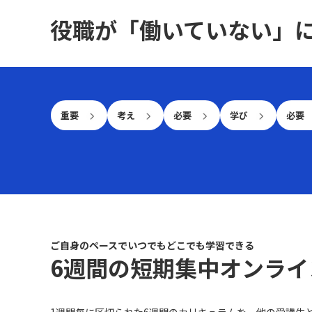
として、ある著名なフライドチキンチェーンの味
とで頭の中を整理し、スキルアップのHowツリー
役職が「働いていない」
が模倣困難である理由についても考察されまし
を更新していこうと考えています。
た。この企業の味が他社に再現されにくいのは、
秘伝のレシピや特殊な調理法、厳格な原材料の選
定と品質管理、さらには長年にわたるブランドの
積み重ねと消費者の記憶、そして徹底された従業
員のトレーニングに起因しています。これらが複
合的に連携することで、単一の要素だけでは模倣
重要
考え
必要
学び
必要
できない独自の価値が創出されていると分析され
ます。 戦略実務の活かし方は？ このように、ポー
ターの基本戦略は理論としてのシンプルさを保ち
ながらも、実務では様々な要素が絡み合って競争
優位性が形成されることを示しており、現代の戦
略論や個々の事例において幅広い視点が求められ
ていることが理解できます。
ご自身のペースでいつでもどこでも学習できる
6週間の短期集中オンライ
1週間毎に区切られた6週間のカリキュラムを、他の受講生