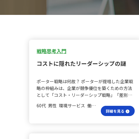
戦略思考入門
コストに隠れたリーダーシップの謎
ポーター戦略は何故？ ポーターが提唱した企業戦
略の枠組みは、企業が競争優位を築くための方法
として「コスト・リーダーシップ戦略」「差別化
戦略」「集中戦略」の３つに整理されます。これ
60代 男性 環境サービス 働いていない
らは、単なるコストや差別化、集中といった表現
詳細を見る
ではなく、特に「コスト・リーダーシップ戦略」
と表現される点に特徴があります。 疑問はなぜ生
じる？ ここで、ある受講生が持った疑問を紹介し
ます。まず、「コスト戦略」とだけ呼ばれること