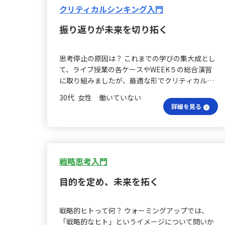
もありますが、実際には「コスト・リーダーシッ
クリティカルシンキング入門
プ戦略」と表現する理由について、以下の３点の
振り返りが未来を切り拓く
質問がありました。 ① なぜ「コスト戦略」ではな
く、コストに業界全体への影響力を暗示する「リ
ーダーシップ」という語が付くのか。 ② なぜ「差
思考停止の原因は？ これまでの学びの集大成とし
別化戦略」には「リーダーシップ」という語が付
て、ライブ授業の各ケースやWEEK５の総合演習
加されないのか。 ③ なぜ「集中戦略」には「リー
に取り組みましたが、最適な形でクリティカルシ
ダーシップ」という語が用いられないのか。 回答
ンキングを使いこなせていないと実感しました。
はどう説明する？ 回答では、「リーダーシップ」
30代 女性 働いていない
特にバスケットボール監督のケースでは、最初に
とは、業界全体に大きな影響を及ぼすほどの低コ
詳細を見る
得点表を見たとき、どのように分解すればよいの
スト優位を示すため、コスト面では特にその要素
か迷い、思考が一時停止してしまいました。最初
が強調されるという説明がなされました。一方、
は、普段スポーツを観る機会が少なく勝敗表や勝
差別化はニッチな市場でも十分に成立し得るた
率に馴染みがなかったためと考えましたが、後に
め、必ずしも主導権が必要とされず、また集中戦
「異動・転職直後の新業務に関するデータだった
戦略思考入門
略は特定のセグメントへの深い取り組みに重点が
らどうか」という視点に切り替えたことで、これ
置かれているため、両者に「リーダーシップ」は
目的を定め、未来を拓く
までと違った切り口が分からなかったという「逃
付与されません。 他の戦略との違いは？ また、も
げの思考」であったと自戒しました。ここで改め
し「コスト・リーダーシップ戦略」があるのであ
て、「問いを一つ決め、残し、共有する」「自分
れば、なぜ「品質・リーダーシップ戦略」や「納
戦略的ヒトって何？ ウォーミングアップでは、
にも他人にも必ず思考の癖や制約があることを認
期・リーダーシップ戦略」など、他の要素に同様
「戦略的なヒト」というイメージについて問いか
識し、議論を通じて修正する」「切り口を複数試