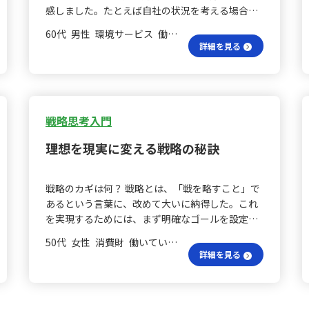
かをしっかり分析することは、他者へのアプロー
感しました。たとえば自社の状況を考える場合、
述べられています。同様に、習熟効果は、蓄積さ
チ方法を見直すヒントになると感じました。日常
他部門の業務内容の把握が不可欠であり、特に経
れた経験に基づいて業務の効率や精度が向上する
生活や業務の中で、従来の方法を採用し続けるこ
60代 男性 環境サービス 働いていない
営戦略に関わる部門の関与が必要だと感じまし
ことが期待されるため、特に継続的な学びやナレ
詳細を見る
とで非効率になっている事例は、意識して分析す
た。また、演習問題では、仮に私が主任を3人抱え
ッジの蓄積が重要ですが、急激な技術革新によっ
べきテーマです。過去に学んだサブスクリプショ
る部長の立場であった場合、どのような指示を出
て従来の積み重ねが無効になる可能性も指摘され
ンサービスの事例やスイッチングコストの問題
すべきかを検討する余地があると考えます。た
ています。 範囲とネットワークは？ また、範囲の
は、古い方法を見直す一つの参考になると思いま
だ、設問において営業部長の関与が問われていな
経済性は、これまで培ってきたスキルやノウハウ
す。 伝統の維持は？ 具体例としては、伝統的な元
い点は、ケーススタディとしてやや不自然に感じ
戦略思考入門
を異なる業務に応用することにより、全体として
号表記の維持によって計算が煩雑になっている
ました。 再就職で何に気をつける？ 再就職活動に
の価値を高める効果を意味します。ただし、事業
点、従来の町会活動における手法が、実際にはよ
理想を現実に変える戦略の秘訣
3C分析を適用する際には、まず自分のスキル、経
の多角化が過度に進むと、逆にリソースが分散し
り効率的なデジタルツールに置き換えられる可能
験、知識の再確認と他者との差別化、定期的な課
て効果が損なわれる危険性があるため、注意が必
性、また紙媒体の利用が続いているために環境へ
題の抽出が自社の観点として活かせると考えま
要です。ネットワークの経済性においては、利用
の負荷が無視できない点などが挙げられます。こ
戦略のカギは何？ 戦略とは、「戦を略すこと」で
す。一方、応募企業に目を向ける際には、求人情
者や関係者の数が増えることで、システムやサー
れらの例から、新しい手法への切り替えを検討す
あるという言葉に、改めて大いに納得した。これ
報を熟読し必須条件や歓迎条件、職種ごとの求人
ビスの便益が飛躍的に向上する点が強調され、実
る際には、変更することで誰が困るのかを考慮す
を実現するためには、まず明確なゴールを設定
規模を確認することで顧客・市場の状況把握に努
例として具体的なプラットフォームでの効果が挙
ることが重要だと感じました。 非効率を見直す？
し、現状と目標のギャップを正確に認識した上で
めています。ただし、競合に関しては、登録して
げられていました。 技術革新で変わる？ 最後に、
50代 女性 消費財 働いていない
皆さんの日常や業務においても、従来のやり方を
実行プラン（道のり）を描くことが必要である。
いるエージェントの担当者と相談する方法が有効
詳細を見る
急激なイノベーションが習熟効果に与える影響と
そのまま継承することにより非効率となっている
そして、ゴールに向かう際には、やるべきことと
かもしれません。 SWOT分析、続けられる？ ま
いう疑問については、従来の経験が新たな技術や
事例があれば、ぜひ教えていただき、原因を掘り
やらないことをしっかりと見極め、最短最速で無
た、SWOT分析の実施も有益だと理解しているも
代替品の登場により一時的に通用しなくなる点が
下げる材料にしていければと思います。
駄なくたどり着くという考え方が重要だと理解し
のの、過去の経験からその場限りの分析となり、
指摘されています。例えば、昔は天日干しで製塩