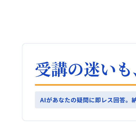
クツリー（MECE）を活用することで、「もれな
でありながら、適切且つ期限が設けられたもので
ています。とはいえ、すべての場面で完全にでき
いう商品を売り込む際、ポーターの基本戦略の中
く、だぶりなく」分類整理や、層別分解、変数分
ある必要があると考えています。職務経歴書のブ
る段階には至っておらず、実務においては結論を
から「差別化戦略」に焦点を当て、職務経歴書を
解が可能になり、とても興味深く学びになりまし
ラッシュアップを繰り返し、複数社に応募する中
導くための前提となる知識も必要です。たとえ問
ブラッシュアップすることは有効です。具体的に
た。物事を分解し、細分化することで新しい視点
で、行動の妥当性の見直しも常に意識していると
題によっては自分の中で結論が出せない場合で
は、以下の点を強調するとよいでしょう。 ・品
が得られ、それが意思決定や問題解決に役立つと
ころです。 目的の検証は？ ただし、ゴールに到達
も、本講義の学びを活かし、責任を持って考え抜
質：これまでに残した成果物の高い品質をアピー
感じています。 日々の業務にロジックツリーを応
した場合であっても、そのゴールが本当に適切で
いた上で、議論を通じて修正する姿勢を示すこと
ルする。 ・納期：短い期間で成果を上げた実績を
用するには？ 日々の業務を管理する際に、上記の
あったかどうかを後から検証する必要がありま
が重要だと感じています。 締めはどう捉える？ 皆
記録する。 ・価値：自己PRの項目で自分自身が持
ロジックを応用していきたいと思います。まだ具
す。再就職の目的が収入の安定なのか、やりたか
様、お疲れ様でした。ありがとうございました。
つ価値について具体的に述べる。 ・安全性：雇用
体的にどのキャリアに進むかわからないものの、
った職種に就くことなのか、働きがいのある環境
によるリスクが低いことや、安心して任せられる
ロジックツリーを活用することで、課題を整理
を目指すべきなのか、目的の追求が今後の課題と
人物である点を示す。 ・サービス：成果物に伴う
し、聞き手にとってわかりやすい説明ができるだ
なるでしょう。再就職や転職には失敗がつきもの
アフターサービスの充実や、利用者への細やかな
けでなく、周囲の同意や協力を得やすくなりま
ですが、全面的に失敗と言えるわけではなく、す
配慮を伝える。 ・環境：環境意識を持った取り組
す。プロジェクトマネージメントの仕事では、
べては経験として再チャレンジへとつながりま
みや、持続可能な成果につながる活動実績を強調
know-howやプロセスの整理ができていたもの
す。 戦略観を語る？ また、ライブ授業の中で「こ
する。 ・柔軟性：状況に応じた柔軟な発想と対応
の、周囲の理解を求める際の論理的な説明スキル
の人の考え方は戦略的だ」と感じる人物につい
力を具体的なエピソードで示す。 ・デザイン：も
には不足を感じていたため、これを改善していき
て、もっと詳しく語り合えたらと感じた点もあり
ともとのデザインセンスを、実績の画像などを通
たいと考えています。 ロジックツリーを習得する
ました。
して裏付ける。 ・機能：機能性を裏付ける特許出
方法は？ ロジックツリーを日常的に活用し、自分
願など、数値や実績で訴える。 ・ブランド：社内
のものとして習得したいです。具体的には、
外で確立されたブランドイメージに貢献した事例
MECEを用いてAIに壁打ちし、アイデアの整理を
を盛り込む。 模倣を防ぐ理由は？ また、別の議論
行います。さらに、メモに書き出し、図にするこ