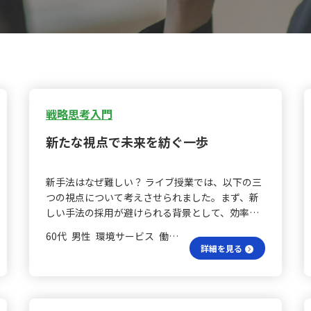
戦略思考入門
新たな視点で未来を紡ぐ一歩
新手法はなぜ難しい？ ライブ授業では、以下の三
つの視点について考えさせられました。まず、新
しい手法の採用が避けられる背景として、効率的
に実行することが常識となっているため、あえて
60代 男性 環境サービス 働いていない
新しいフレームワークや方法を採用すると非効率
詳細を見る
になるのではないかという考えがある点です。 日
常分析は大切？ また、海外での日常生活に早く馴
染むための施策として「日常生活」を分解し、分
析する方法が有効であるという考え方も印象的で