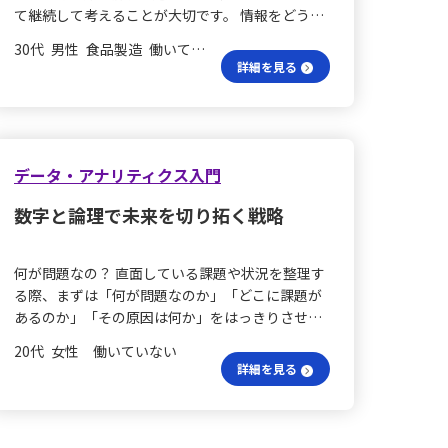
生活でどう活かす？ 日常生活でも、マーケティン
て継続して考えることが大切です。 情報をどう整
っていたため、フレームワークや仮説プロセスを
グの考え方は非常に役立ちます。例えば、私がイ
理する？ 情報を分けて考え、漏れなくダブりな
十分に活用できず、深堀りができていなかったと
ベントを企画する際には、マーケティングの知識
30代 男性 食品製造 働いていない
く、工程別に整理することが求められます。目的
感じます。 情報の正確さは？ 複数の視点から検証
詳細を見る
が欠かせません。様々なイベントで参加者を集
を伝えた後に説明を行い、ピラミッドストラクチ
を行うことで、偏りのない包括的な情報が得られ
め、楽しませるために、マーケティングの視点を
ャーで考えをまとめ、チェックすることも重要で
ると同時に、正確なデータと信頼性の高い情報源
活用しています。具体的には、イベントの開催日
す。 メッセージを強調するには？ 伝えたいメッセ
へのアクセスの重要性を改めて認識しました。不
時や場所の設定、参加者の募集方法、またイベン
ージを意識することも忘れてはいけません。タイ
正確な情報による誤解を避けるためにも、情報の
ト進行など、全てをマーケティングの視点から検
トルや単位、目的に合ったグラフを使用し、メッ
データ・アナリティクス入門
正確さは不可欠です。 過去の教訓は何？ 過去の業
討します。ターゲットを明確にし、それに合った
セージを強調することが効果的です。文章であれ
務を振り返ると、複数のデータベースを活用して
告知方法を選ぶことで、多くの参加者を募ること
数字と論理で未来を切り拓く戦略
ば、伝えたいメッセージの前後に強調する言葉を
いたため、データ統合の正確さや集積時点の一貫
が可能です。そして、イベントの内容を魅力的に
追加し、グラフであれば矢印を追加するなどの工
性が取れていなかったことを反省するとともに、
することで参加者の満足度を高められます. 目標は
夫をします。文章の場合はフォントや色、下線、
自分のデータ分析に対する知識不足を痛感しまし
どう定める？ 行動計画では、「SMART」フレー
何が問題なの？ 直面している課題や状況を整理す
斜体を使って強調することも可能です。 具体的な
た。今後は、正しい仮説を立てることで説得力を
ムワークを意識して実践する必要を感じていま
る際、まずは「何が問題なのか」「どこに課題が
要素をどう活かす？ 文章で情報を伝える際には、
持たせ、より正しいアクションへと結びつけてい
す。そのため、2024年末までに再就職先を決定す
あるのか」「その原因は何か」をはっきりさせ、
興味や目新しさを取り入れ、特定の要素に注目し
きたいと考えています。 実践で学ぶ仮説は？ ま
る目標を設定しました.
さらに原因に応じた有効な解決策を検討するプロ
て構成することで、印象に残るようにします。事
た、日常のさまざまなシチュエーションにおいて
20代 女性 働いていない
セスの重要性を改めて実感しました。複数の切り
実とイメージを具体的に書き、抽象的な言葉を避
詳細を見る
も仮説検証を実践し、Week4で習得した知識を無
口から状況を把握し、定性的な評価も加味しなが
けることで解釈の違いを防ぎましょう。 情報の受
料研修などの実践の場で活用していくつもりで
ら優先順位をつける方法は、日々の業務や計画作
け渡しを最適化するには？ 情報の受け渡し時に
す。問題解決の仮説プロセス（What ＞ Where ＞
成にとても役立っています。 現状のギャップは？
は、目的を意識し、前提の違いに配慮しつつ、継
Why ＞ How）を業務に取り入れることで、仕事の