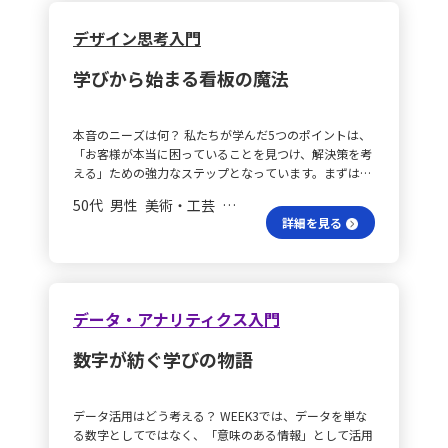
に合理的な最適解や基本的なモデルを迅速に提示しても
に有効であると感じました。新規事業の企画段階では、
針です。 実践の学びは？ また、これまでの実践から得
と相手の考えを引き出せるか」「情報提示の背後にある
らうことで、私は人間ならではの美意識や哲学の探求に
単にアイディアを列挙するのではなく、背後にあるニー
た学びを整理すると、以下のポイントが浮かび上がりま
デザイン思考入門
目的は何か」といった点を意識し、単なる情報伝達にと
集中できる新しい協働の形を見出すことができました。
ズや構造的な背景に目を向け、因果関係や前提構造を可
した。 正解志向は？ まず、クライアントが「正解」を
どまらない対話の起点を構築していきたいと思います。
システム思考は？ 次に、複雑な事業環境の中でシステ
視化することで、抽象的な着想を現実的な構想へと橋渡
求める傾向に対し、ただ単にフレームワークを適用する
問いの精度と設計力を高めることが、実務における支援
学びから始まる看板の魔法
ム思考を拡張する重要性に気づきました。多くのステー
しする力が求められます。 合意の仕組みは？ また、組
のではなく、問いかけを通じて主体的かつ構造的に考え
の質や成果に直結すると確信しています。 問いが成す未
クホルダーが関わる事業では、AIが強力な俯瞰のレンズ
織開発の現場では、関係者間で異なる立場や視点が対話
る習慣を促すことが重要です。ワークショップでは、
来は？ 今回の学びは、自分がこれまで積み重ねてきた
となります。プロジェクトの初期段階でAIを活用し、関
を困難にすることが多いですが、モデリングを通して共
「なぜそう考えたのか」や「他の可能性は？」といった
経験と結びついており、問いを立てる力がコンサルティ
本音のニーズは何？ 私たちが学んだ5つのポイントは、
連するすべての変数をマッピングしたり、あえて失敗シ
通の構造や相互理解の枠組みを示すことで、合意形成が
問いを設定し、試行錯誤のプロセスから自らの気づきや
ングの根幹を成す重要なスキルであると再認識する機会
「お客様が本当に困っていることを見つけ、解決策を考
ナリオを作成するリスク分析を行うことで、潜在的なボ
スムーズになりました。抽象度の高いビジョンづくりや
学びを引き出すことに努めています。 振り返りの意味
となりました。今後も、問いを通じた思考と対話を積極
える」ための強力なステップとなっています。まずは、
トルネックを早期に特定し、より高度なプロジェクトマ
課題整理のワークショップにおいて、全体構造と個々の
は？ 次に、プロセスの振り返りを重視するリフレクシ
的に実践することで、より本質に迫る支援の実現を目指
お客様の声にしっかり耳を傾け、表面的な要望の奥にあ
ネジメントが可能になると理解しました。 問いの立て
要素を行き来するプロセスは、議論の接続点を明確に
ョンの導入や、対話型のモデリングツールBalusの活用
50代 男性 美術・工芸 会長／社長
していきたいと考えています。
る根本的な不安や願いを掘り下げることが大切です。例
方は？ さらに、AIから質の高い回答を引き出すためのプ
し、実践的なナビゲーションとしての役割を果たしてい
が非常に効果的でした。これにより、思考のアウトプッ
詳細を見る
えば、新規のお客様が「目立つ看板が欲しい」と依頼し
ロンプト設計は、単なるITスキルに留まらず、経営者と
ます。 問いが導く方法は？ 今後は、論点整理の初期段
トを単なる結果ではなく、プロセス全体の学びとして捉
てきた場合、その背景にある「集客に対する不安」や
しての「問いの立て方」に直結していると実感しまし
階において「問いを起点に全体構造を描く」姿勢を習慣
えられるようになりました。さらに、マネジメント層を
「競合店との較差」など、具体的な心配事を見出すため
た。私が組織を率いる中で、適切な前提条件を設定し、
化し、実際の対話や企画立案の場面でモデリングを活用
巻き込むことで、個々の思考プロセスを超えた組織全体
に、実際に店舗を観察したり、直接お聞きしたりする手
質の高い仮説をAIにぶつけるプロセスは、スタッフや外
していきたいと考えています。具体的には、企画会議や
での意思決定力の向上が実現していると感じます。 繰返
法が有効です。 体験の流れは？ 次に、集めた情報をも
部パートナーを巻き込みながら組織全体を動かすマネジ
構想段階のディスカッションで、まず本質的な問いを明
データ・アナリティクス入門
しの効果は？ 以上の実践と学びから、繰り返し試作を
とにペルソナやカスタマージャーニーマップを作成し、
メントと同じ構造だと感じ、大きな収穫となりました。
確にし、それに沿って情報や仮説を構造的に整理してい
行うことが、クライアント自身の思考を整理し、課題解
お客様の体験の流れや感情の浮き沈みを可視化します。
AIの活用例は？ また、生成AIを用いたシステム思考や俯
くことが重要です。さらに、コンテキストモデルや因果
決のための有効なツールとして機能するための鍵である
数字が紡ぐ学びの物語
たとえば、忙しく時間に追われ、専門的なデザイン知識
瞰的なアプローチがどのような場面で効果を発揮するの
ループ図などを用いて思考の流れや対象の構造を可視化
と確信しています。今後も、試作を通じた学びの場を継
に自信がない若い飲食店経営者像を具体的に描くこと
か、具体的な活用例も考えました。まず、新規プロジェ
し、相手との認識の違いを明確にしながら議論を進める
続的に提供し、クライアントの成長支援に努めていきま
で、どの段階でどんな不安が生じるのかを明確にし、チ
クトキックオフ前には、AIを活用して関連するすべての
ことで、建設的な対話と提案につなげたいと思います。
す。
データ活用はどう考える？ WEEK3では、データを単な
ーム全員が一目で理解できる情報共有が可能になりま
変数（ステークホルダー、環境負荷、法規制、コスト変
なぜ振り返ればいい？ また、定期的な振り返りを行
る数字としてではなく、「意味のある情報」として活用
す。 課題仮説はどう？ さらに、これらの洞察を基に、
動リスクなど）を体系的にマッピングし、リスク分析に
い、「問いの立て方」「構造化の質」「モデルの解像