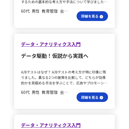
するための基本的な考え方や手法について学びました。
具体的な顧客課題の仮説を作り上げます。単に「目立つ
よって致命的なボトルネックを初期に特定します。 差分
度」といった観点から自分の思考プロセスを見直すこと
まず、データ分析の際には、数字に集約して捉える、目
看板がない」という表面的な指摘ではなく、例えば「お
ログの意味は？ 次に、AIが提示する最適解と人間が付け
で、見落としていた視点や過度な単純化に気づく機会を
60代 男性 教育管理 会長／社長
で見て確認する、数式で関係性を読み取るという三つの
店のコンセプトをしっかり表現したいが、専門知識不足
加える美意識との違いを差分ログとして記録すること
増やしたいと考えています。その経験をチーム内で共有
詳細を見る
視点が重要だと理解しました。たとえば、数値の代表値
から最適な看板の選定に苦慮している」といった、行動
で、自身の思考プロセスや哲学を体系化し、今後のデザ
することで、互いに思考を磨き合い、より高い解像度の
である平均値を用い、分布のばらつきを標準偏差で把握
や原因が含まれた内容にすることで、解決策の方向性が
インや判断に活かす方法を模索しています。 AI会議の工
意思決定と支援を実現していけると信じています。 モデ
することで、全体の傾向をより具体的に捉えることが可
より明確になります。 真の解決策は？ また、常にユー
夫は？ さらに、定例会議に「5分間のAIショーケース」
リングの真髄は？ このように、モデリングによる可視
能になります。標準偏差が大きい場合はデータのばらつ
ザー中心の視点を持ち、主に自分たちの得意分野に固執
を設け、最新のAI活用事例を成功・失敗を問わず共有す
化のアプローチは、思考を組織的な資産として扱い、再
きが大きく、逆に小さい場合は値が一定の範囲にまとま
するのではなく、真にお客様のニーズに合致した解決策
る取り組みを導入しています。経営者自身がプロンプト
データ・アナリティクス入門
現性のあるスキルへと進化させるための実践的な手法で
っていると判断できます。これによって、単なる「平均
を見極めることも重要です。たとえ自社の技術力や商品
の試行錯誤を開示することで、スタッフのAIへの心理的
す。今後も実務の各フェーズでこの手法を取り入れるこ
気温」といった情報でも、過去のデータと比較すること
が優れていても、お客様の真の悩みが別の部分にある場
ハードルを下げ、各自が自律的に活用できる環境づくり
とで、より本質的で説得力のあるプロセスを追求してい
データ駆動！仮説から実践へ
で、その年の気温の位置付けを明確にすることができま
合は、アプローチ自体を見直す必要があります。 意見で
を促しています。 効率化と美意識は？ 今日、AIは複雑
きたいと思います。
す。 ビジュアル化は有効？ さらに、ヒストグラムなど
磨く？ 最後に、作成した課題仮説が適切かどうか、営
な要件の整理やシミュレーションを通して、論理的な最
を用いたビジュアル化は、視覚的にデータの分布や外れ
業チームや製作チーム、さらにはお客様に近い立場の
適解をほぼ無コストで瞬時に導き出す時代になりまし
A/Bテストはなぜ？ A/Bテストの考え方が特に印象に残
値を確認できるため、特定の年齢層の傾向や想定とのず
方々からフィードバックを得ることで、内容をブラッシ
た。私自身、空間や環境の設計において、条件をクリア
りました。異なる2つの施策を比較して、どちらが効果
れを一目で把握可能にします。こうしたプロセスは、単
ュアップしていきます。こうしたプロセスの中で、今後
する「正解出し」はAIに任せることができると実感して
的かを見極める手法を学ぶことで、広告やプロモーショ
にデータを集約するだけでなく、見込み客の把握や最適
のサービス提案や看板デザインがよりお客様本位のもの
います。そのため、これからのプロフェッショナルにと
ンの改善につなげるアプローチを理解しました。実際、
な施策構築といった、戦略的な意思決定を支える重要な
に磨き上げられていくのです。 大切な気づきは？ さら
って最大の付加価値は、AIには生み出せない「人間特有
60代 男性 教育管理 会長／社長
SNSでのプロモーションやデザインの検証など、具体的
ツールとなると感じました。 受講者像の把握は？ この
に、デザイン思考を実践する中で感じた３つの気づきが
の手触り」や「歴史的文脈の翻訳」、さらには「あえて
詳細を見る
なマーケティング活動にどう応用できるかを実感しまし
考え方を、受講者促進活動に当てはめると、まずは代表
あります。まず、お客様が求めているのは単なる「看
残す非効率さや美学」にあると考えています。 価値定義
た。 仮説はどう考える？ また、「こうではないか？」
値や分布を用いて受講者の像を明確にし、年齢や職業、
板」そのものではなく、看板によって集客が増え、経営
はどう？ しかし、ビジネスの現場では、数値化しにく
という仮説を立て、それを確かめるために必要なデータ
居住地域、受講目的などの項目ごとに「どの層に集中し
が安心できる未来であるという点です。次に、私たち
い「人間ならではの価値」をどのように定義し、顧客が
を収集して検証・改善するプロセスを通し、結果一喜一
ているか」や「どの程度幅広い対象にリーチしているの
「専門家」の知識や考え込みすぎた提案が、お客様本来
納得できる価格に結びつけるかという課題は非常に難し
憂せずに仮説→検証→改善というサイクルの重要性を体
か」を分析する必要があります。たとえば、平均値から
のニーズを見失わせることがあったと気づきました。最
データ・アナリティクス入門
いとも感じています。多様な業界で活躍される皆さん
験しました。日常の課題解決にも応用できる実践的な学
中心となる層を把握し、標準偏差で広がりを捉えること
後に、具体的でシンプルな課題の具現化は、営業、デザ