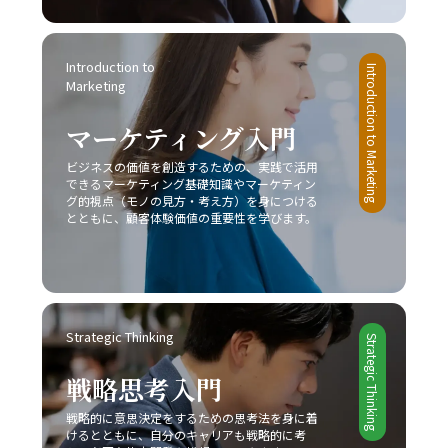
Introduction to 
Introduction to Marketing
Marketing
マーケティング入門
ビジネスの価値を創造するための、実践で活用
できるマーケティング基礎知識やマーケティン
グ的視点（モノの見方・考え方）を身につける
とともに、顧客体験価値の重要性を学びます。
Strategic Thinking
Strategic Thinking
戦略思考入門
戦略的に意思決定をするための思考法を身に着
けるとともに、自分のキャリアも戦略的に考