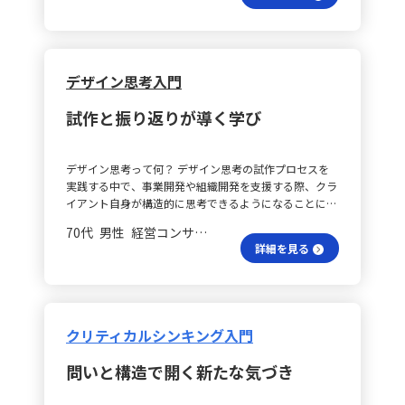
価上昇などが要因として考えられます。 数字で見る実態
観光客数の月別データと目的別データを用いた総合演習
は？ さらに、変数分解では売上と費用を数値的に捉
は、自分の学びを定着させる絶好の機会となりました。
え、売上は「生徒数×単価」、費用は「固定費＋変動
一見、繁忙期や閑散期といった単純な数字も、「目的
費」と整理できます。計画との差異から、生徒数は計画
別」や「季節別」といった切り口を用いることで、たと
の100人に対し実績は60人と大幅に下回り、イベント開
デザイン思考入門
えば「冬は観光客が少ないが、癒しを求める割合が高
催費や講師人件費の増加が費用超過の主因であると考え
い」という特徴が明確になり、それに基づいた打ち手が
られます。 MECEって何？ また、MECE（Mutually
試作と振り返りが導く学び
考えられることに気づきました。 切り口変える理由
Exclusive, Collectively Exhaustive）の考え方にも注目し
は？ また、実務の現場では、新規事業の仮説検証の際
ました。これは、物事を漏れなく重複なく切り分けるこ
に、最初に目にする顧客データを単に属性別に見るだけ
とで、特に生徒属性の分析において「年齢」「職業」
デザイン思考って何？ デザイン思考の試作プロセスを
ではなかなかヒントを得られません。しかし、「購入理
「経験」「通学距離」「入校動機」などの切り口が有効
実践する中で、事業開発や組織開発を支援する際、クラ
由」や「導入経路」、「利用される状況」といった視点
であると学びました。 知見を活かすには？ この知見を
イアント自身が構造的に思考できるようになることに重
で切り口を変えると、急に有用な示唆が得られること
踏まえ、Week1で自身の仕事であるマナー講師養成講座
点を置いています。マネジメントや組織全体のケイパビ
を、これまでの実践でも何度も確認してきました。分類
の販売促進に応用するため、以下のように整理しまし
70代 男性 経営コンサルティング 会長／社長
リティ向上を目指した支援を行う中で、試行錯誤を重ね
の軸を変えるだけで全体像の意味合いや優先順位が変わ
た。 なぜ受講者が伸びない？ まず、Whatとして、受講
詳細を見る
ながら得た気づきを以下に整理しました。 課題の解決
り、この体験は非常に印象深いものです。 なぜ思考は有
者数の伸び悩みとターゲットへの認知不足が課題です。
は？ まず、試作を進める中で直面した課題とその解決策
効？ 今回の学びの価値は、これまでの実務経験とも結
次に、Whereとして、ロジックツリーによる層別分解
についてです。初めは、クライアントが「正解」を求め
びつけながら、「なぜこの思考プロセスが有効なのか」
で、受講者数が伸びない原因を「ターゲティングの不明
る傾向が強く、フレームワークを用いても自分ごととし
「どこに再現性があるのか」を自分なりに言語化できた
確さ」「広報・販促手法の効果不足」「商品自体の伝わ
て考えることが難しい場面が多々ありました。そのた
点にあります。問いの立て方を、個人の思考にとどまら
り方の問題」に分類しました。具体的には、対象層が曖
クリティカルシンキング入門
め、単にValue Proposition CanvasやBusiness Model
ず、チームやクライアントとの合意形成に活用するため
昧であったり、各チャネルの効果が検証できていないこ
Canvasを描くだけではなく、クライアント自身が深く
の再現可能な手法として捉えることができるようになり
と、さらにはカリキュラムや修了後の活用イメージが十
問いと構造で開く新たな気づき
考えられるワークショップの場作りに注力しました。た
ました。 何のために問う？ さらに、「本質的な問い」
分に伝わっていないことが挙げられます。 なぜ提案が足
とえば、「なぜそう考えたのか」や「他にどの可能性が
とは何かを求める中で、その問いがどの目的に接続して
りない？ Whyについては、顧客の属性や行動データが