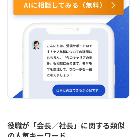
ます。今後は、情報の背景にある歴史的・文化的文脈を
プロセスの課題を整理し、日々の定例ミーティングでチ
読み解くリテラシーを高め、個別の体験価値を見出す視
ームメンバーと議論を深める場で、得た知識を実践した
点を設計プロセスの基本動作に取り入れたいと考えてい
いと思います。自分だけでなく、チーム全体に学びを共
ます。 体験の違いを探す？ 次に、「体験の不均質化」
有することで、議論や分析の質を高め、より有効なアク
の発見と、中央値の外側にある暗黙知の編集に注力する
ションに繋げたいです。 また、経営分析（財務諸表の比
必要があります。AIによる体験の均質化に対抗するため
較分析）においても今回の学びを応用するつもりです。
には、標準化された手法だけでなく、地域特有の未利用
四半期ごとに財務諸表を比較分析し、問題を具体的に特
な資源や、データ化されにくい職人の知見といった情報
定することで、株主への業況説明の説得力を高めたいと
にも目を向けることが重要です。こうした非デジタルな
考えています。そのためには関連書籍で知識の増強に努
領域に存在する素材のポテンシャルや文脈を意識的に見
めたり、必要に応じて今回のような講座に参加すること
出し、独自の思想で再構成することで、代替不可能な新
も検討しています。
たな体験価値を創出していきたいと考えています。 人間
の視点はどう？ 最後に、人間起点の発見をAIと対話する
プロセスが大切です。自ら見出した直感や発見を、単に
個人的なアイデアに留めるのではなく、AIと対話しなが
ら再検討することで、より強固なビジネスモデルや設計
へと昇華させることが可能になると考えます。今後は、
AIに「最初の答え」を求めるのではなく、人間の着想を
起点とした反復型のワークフローを業務プロセスに組み
込み、両者を効果的に活用する仕組みを構築していきた
いと思います。 議論で何が得られる？ グループワーク
では、AIの合理性を有効なツールとして取り入れながら
役職が「会長／社長」に関する類似
も、人間ならではの非中央集権的視点をどのようにビジ
の人気キーワード
ネスに落とし込んでいくか、皆さんと深く議論を進めら