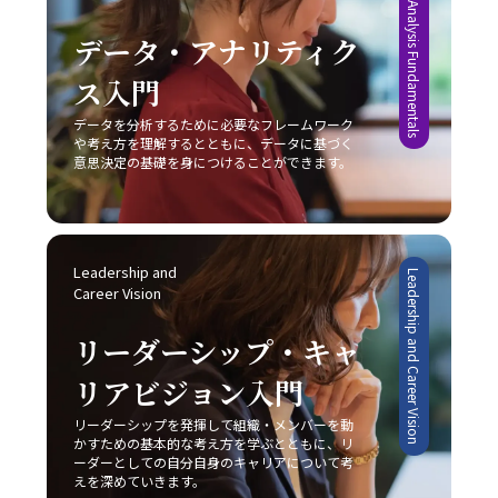
Data Analysis Fundamentals
データ・アナリティク
ス入門
データを分析するために必要なフレームワーク
や考え方を理解するとともに、データに基づく
意思決定の基礎を身につけることができます。
Leadership and 
Leadership and Career Vision
Career Vision
リーダーシップ・キャ
リアビジョン入門
リーダーシップを発揮して組織・メンバーを動
かすための基本的な考え方を学ぶとともに、リ
ーダーとしての自分自身のキャリアについて考
えを深めていきます。