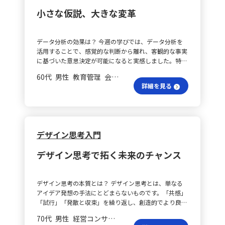
と、この点について意見を交わしていければと思いま
びとなりました。 分析の視点は何？ さらに、データ分
で「特定の年代に偏っているのか」「幅広い年代に支持
イナー、製作担当が同じゴールに向かってアイデアを出
す。
小さな仮説、大きな変革
析においては「どこで起きているのか（Where）」「な
があるのか」が明らかになります。 グラフで見える傾向
し合う原動力となり、チーム全体の連携と協力を促進す
ぜ起きているのか（Why）」「どのように起きているの
は？ また、ヒストグラムを活用することで、受講目的
ることを実感しました。 共感から始まる？ WEEK 03の
か（How）」という3つの視点で自分の身の回りのデー
やニーズの傾向を視覚的に判断でき、たとえば広告文面
学びとして、看板屋の仕事は「共感」から始まるという
データ分析の効果は？ 今週の学びでは、データ分析を
タを分析する練習が非常に効果的であると感じました。
の最適化や広報素材のデザイン、ターゲット層の絞り込
ことを改めて認識しました。お客様が「目立つ看板が欲
活用することで、感覚的な判断から離れ、客観的な事実
これにより、実際の現場に近い形で分析力を向上させる
みに役立ちます。同様に、地域ごとのデータもマッピン
しい」といった表現の裏に隠れた、「お店が潰れたらど
に基づいた意思決定が可能になると実感しました。特
ことができました。 知識はどう活かす？ そして、講師
グして、申込数や反応率の地域差を明確にし、重点的な
うしよう」という不安や「地域で一番愛されたい」とい
に、仮説を立てた上でデータを収集・検証するA/Bテス
の「使われない知識はどんどん捨てられていく」という
営業エリアの選定につなげることができます。さらに、
う願いに気づき、これらの本質に寄り添うことが、最終
60代 男性 教育管理 会長／社長
トや、アンケートの結果を定量的に処理しグラフや数字
言葉が強く心に残りました。知識は使ってこそ意味があ
各施策の反応率を数値化し、平均値と標準偏差を基に比
的に最高の看板とサービスを生み出すための基本となる
詳細を見る
で確認する技術は、マーケティングやサービス改善に直
るという考え方から、学んだことを実務や日常に活かす
較することで、PDCAサイクルを効率的に回し、より効
のです。
結する有効な手段であると理解しています。今後は、業
姿勢の大切さを再認識し、今後も積極的にアウトプット
果的な改善策が講じられると感じました。 具体策はど
務後のアンケート集計やSNS施策において、小規模な仮
していきたいと感じました。 講座の展開はどう？ それ
う実行？ 具体的なアクションプランとしては、まず過
説検証を取り入れ、データを活かした改善活動を進める
に加えて、講師養成講座の受講者促進に対しては、具体
去数年間の受講者リストから「年齢」「性別」「職業」
必要性を感じました。数字で成果を語る習慣や改善に向
的な展開案も印象的でした。まず、仮説に基づき、ター
「居住地」「受講目的」などをExcelに整理し、各項目
デザイン思考入門
けた意識を日々実践し、継続的な取り組みが未来を変え
ゲット層に合わせたプロモーション戦略を設計すること
の平均値や最頻値、標準偏差を算出してデータの集約と
る力になると学んだ一週間でした。 講座受講促進の秘
が提案されました。例として、若年層の反応を狙い、
構造化を図ります。次に、ヒストグラムや円グラフを用
デザイン思考で拓く未来のチャンス
訣は？ これまでの学びを自分の仕事にあてはめると、
「講師」というワードが持つ堅苦しさを和らげ、“キャ
いて年齢や職業、地域ごとの分布を可視化し、そこから
講師養成講座受講促進の例として以下のように整理でき
リアアップ”や“副業”といった切り口から魅力を伝える
抜け落ちているターゲット層や成功しているエリアを確
ます。まず、仮説を立てる段階では、「40代女性は講座
文言を用意する案が挙げられています。 WEB広告の効
認します。そして、特定のターゲット層を仮説として立
デザイン思考の本質とは？ デザイン思考とは、単なる
に興味を持っているものの、日程や価格が申し込みの障
果は？ さらに、Web広告やSNS投稿を使ったA/Bテスト
て、その層に合わせた広報や導線の設計を行います。加
アイデア発想の手法にとどまらないものです。「共感」
壁になっているのではないか」という仮説を設定しま
によって、異なるバナー画像や訴求文、ターゲット年齢
えて、各施策の反応率を記録し、基準となる数値を通じ
「試行」「発散と収束」を繰り返し、創造的でより良い
す。次に、過去の資料請求や問い合わせ、説明会参加者
に対する反応を計測し、効果的な組み合わせを選定する
て比較分析を行い、最後に数値とビジュアル化されたデ
解決策を見つけるための思考プロセスと理解しました。
の属性データ、SNS広告やランディングページ（LP）の
方法も紹介されています。各媒体における反応を、「ど
ータをもとに定期的な振り返りを実施することで、感覚
70代 男性 経営コンサルティング 会長／社長
講義だけでなく、他の受講者との意見交換を通じて特に
クリック数、コンバージョン率といったデジタルデータ
こで（Where）」「どんな表現が刺さったか（Why）」