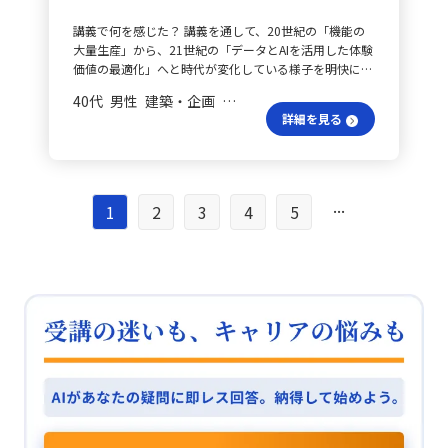
向性が明確になります。 また、組織改革・組織開発を支
SNS流入データや属性情報をもとに複数の仮説を抽出
るからです。 Howで成果をどう上げる？ 問題解決のフ
援する際には、多様な視点から課題を分析することが必
し、属性別のクリック率、離脱率、申込率をグラフ化し
講義で何を感じた？ 講義を通して、20世紀の「機能の
レームワークの最後「How」で解決策を考える際には、
要です。エンゲージメント向上策を考える時に、現場の
て問題箇所を特定、A/Bテストで各施策の効果を検証
大量生産」から、21世紀の「データとAIを活用した体験
選択肢を絞り込むための判断基準を明確にすることが肝
意見を集めながらプロトタイピングを進めることで、実
し、成果の高いアプローチを標準化して他のターゲット
価値の最適化」へと時代が変化している様子を明快に理
要です。これにより、成果を上げる可能性が高まり、仮
効性の高い施策につながるでしょう。 クライアントへの
にも応用していく、という一連の具体的な対策を検討し
解できました。一方で、デジタル社会への移行には一つ
に成果が上がらなかった場合でも、どの判断基準に問題
効果的なアプローチ方法は？ クライアントとのワーク
ています。
40代 男性 建築・企画 会長／社長
の陥穽があると感じます。すなわち、AIがビッグデータ
があったのかを振り返ることで、さらなる改善が可能と
ショップ設計やファシリテーションにも役立ちます。問
詳細を見る
から導き出す最適解は、往々にして「中央値」に収束し
なります。 グラフ選びの新たな視点 関連動画で学んだ
題を整理し、解決策を共創する際に、発散と収束のバラ
てしまう点です。 均一化の罠を疑う？ 工業化社会の均
ポイントもいくつかあります。グラフを作成する手順
ンスを意識すると、より効果的な議論ができます。アイ
質化からの脱却を目指すにもかかわらず、AIに頼り過ぎ
「仮説や伝えたいメッセージは何か？」「比較対象は何
デア創出の段階では多様な視点を採り入れ、その後、ア
ると結果的に「体験価値の均一化」という新たな均質化
か？」「どのグラフを使うのか？」は新しい学びでし
イデアを整理して実行可能なアクションに落とし込むこ
を招く恐れがあります。こうした背景から、今後のビジ
...
た。これまでの私は最初から「どうグラフを作ろうか」
1
2
3
4
5
とが有効です。 これを踏まえ、以下のような行動を試し
ネスでは、AIが抽出できない「中央値の外側」にある情
と考えていましたが、1と2を先に考えることで、自然と
てみたいと考えます。まず、クライアントの課題を整理
報や、データ化されにくい暗黙知を掘り起こして、独自
どのグラフを使うべきかが見えてくることに気付いたの
する場面では、共感フェーズを意識し、「なぜ？」を繰
の文脈で編集し直すことが、真に差別化された顧客価値
です。 さらに、マイナスの項目がある場合にはウォータ
り返し問い、本質的な課題を探ります。次に、ワークシ
の創出につながると考えます。 【仕事へのあてはめと行
ーフォールが有効であることや、何を比較対象とするか
ョップやミーティングをデザイン思考に沿って進め、新
動計画】 データの偏りを疑う？ まず、ビッグデータの
によって適切なグラフが異なることも学びました。例え
規事業のアイデア出しでは発散し、その後収束するとい
偏在性を理解し、「中央値」の背景を見極めることが必
ば、ギャップがある場合は横棒グラフやウォーターフォ
う流れを意識します。最後に、プロトタイピングを有効
要です。講義で示された通り、この10年でビッグデータ
ール、時系列やトレンドがある場合は折れ線グラフや縦
に用い、提案前にシステムモデルを通じて思考を構造化
は指数関数的に増大しました。そのため、AIが算出する
棒グラフ、散らばりや構成比率を示したい場合はヒスト
し、フィードバックを得るなどして、提案をより洗練さ
「中央値」は、直近の特定の時代や価値観に偏った情報
グラムや円グラフ、相関を示したい場合は散布図がそれ
せます。
である可能性があります。効率的な最適解をそのまま受
ぞれ適しています。 学びの実践で何が変わる？ これら
け入れるのではなく、「どの時代の、どのような価値観
の学びをいくつかの面で活用したいと考えています。ま
に基づくデータか」を批判的に問い直す姿勢が求められ
ず、自社サービスの課題の明確化や改善に向けて、営業