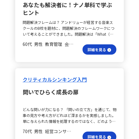
あなたも解決者に！ナノ単科で学ぶ
ヒント
問題解決フレームは？ アンドリューが経営する音楽ス
クールのB校を題材に、問題解決のフレームワークにつ
いて考えることができました。問題解決は「What（何
が問題か）」「Where（問題はどこで起きているか）」
60代 男性 教育管理 会長／社長
「Why（なぜ起きているのか）」「How（どう解決する
詳細を見る
か）」の4段階で進めるのがポイントとなります。 赤字
経営の理由は？ まず、Whatですが、B校の本質的な問
題は、計画上は年間黒字を見込んでいたにもかかわらず
赤字経営に陥っている点です。計画では年間黒字2,250
千円が予想されていたのに対し、実際には5,150千円の
クリティカルシンキング入門
赤字となり、経営の持続性が問われる状況です。 どこで
問題発生？ 次にWhereです。ロジックツリーを用いて問
問いでひらく成長の扉
題を層別分解することで、原因が「生徒数の減少」と
「費用の増加」という大きな観点に分けられることが見
えてきます。生徒数減少については、ターゲット設定の
どんな問いが力になる？ 「問いの立て方」を通じて、物
不適切、広告・販促の効果不足、立地やアクセスの不利
事の見方や考え方がどれほど深まるかを実感しました。
などが考えられ、具体的には地域特性を無視した集客戦
単に与えられた情報を処理するのではなく、どのような
略や講座の魅力訴求が不足していることが挙げられま
構造で考え、どの問いを起点にするかによって、新たな
す。一方、費用増加に関しては、イベント開催費の計画
70代 男性 経営コンサルティング 会長／社長
気づきや適切な打ち手が導かれる点について、改めて整
超過、講師人件費の増加、稼働クラス数の減少による単
詳細を見る
理することができました。 データは何を示す？ 特に、