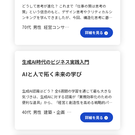
あるのか」といった問いかけを工夫し、メタ認知を促す
いるのか、すなわち「何のためにそれを問うのか」とい
十分に収集・分析されず、地域別・職種別のニーズに応
どうして思考が進化？ これまで「仕事の質は思考の
フィードバックを通じて、自律的に思考を深めてもらう
う視点の大切さにも気づきました。問題の背後や上位に
じた提案ができていないことが原因です。また、広告費
質」という信念のもと、デザイン思考やクリティカルシ
サポートを実施しています。 効果的な学びは？ 次に、
ある目的を意識すれば、問いそのものの価値が高まり、
や営業活動が感覚的に運用されている点も問題と捉えま
ンキングを学んできましたが、今回、構造化思考に基づ
効果的だったアプローチやツールについてです。まず、
時間やリソースの限られた中でも本質に迫る打ち手にた
した。 どう解決策を見出す？ 最後にHowとして、以下
く「モデリングによる可視化」の視点を取り入れること
リフレクションを取り入れたワークショップでは、「や
どり着けると感じました。この「問いの意味構造を見る
の解決策を提示します。まず、受講者データの属性分析
70代 男性 経営コンサルティング 会長／社長
で、思考の深さと広がりが一段と増したと実感していま
ったこと」「分かったこと」「次にやること」といった
力」は、今後の実務においてさらに意識して鍛えていき
を行い、年齢、職種、地域、受講動機などで顧客像の
詳細を見る
す。 連動の仕組みは？ 「問いを立てる」「構造で捉え
振り返りを行うことで、単なるキャンバス作成に留まら
たい視点です。 どこから始める？ 私自身、クライアン
「見える化」を図ります。次に、ターゲットごとに訴求
る」「全体像と要素を行き来する」というプロセスは、
ず、思考プロセス自体を振り返り、学びに結びつける機
トとの対話や議論の場では、スライド資料だけでなく、
ポイントを整理し、例えば教職員向けには「学校教育に
各々のスキルとして独立しているのではなく、互いに連
会が提供されました。また、対話型のモデリングツール
構造化モデリングツールを用いて仮説や課題構造をリア
役立つ資格」、主婦層向けには「家庭と両立できる副業
動して初めて真に整理された思考につながると感じまし
Balusを活用することで、キャンバス作成が目的化する
ルタイムに可視化する機会が多くあります。こうした場
としての活用」、企業人事向けには「社員研修の内製化
た。システムモデリングを活用することで、複雑な課題
のを防ぎ、「なぜその選択をしたのか」という問いを交
面では、「どこから構造を立ち上げるか」、すなわち
生成AI時代のビジネス実践入門
への貢献」を訴求します。 効果検証は進んでる？ さら
や状況を構造的に可視化できるだけでなく、「なぜそう
えながら構造的な思考の相互作用を促進しました。さら
「問いの立て方」が成功の鍵となります。問いがあいま
に、LPやチラシを用いた簡易なテストマーケティングを
なっているのか」「どこに本質的なズレがあるのか」と
に、マネジメント層をワークショップに巻き込むこと
いだと、浮かび上がる構造も不明確になり、議論の焦点
実施し、広告手法の効果検証を行います。併せて、導入
AIと人で拓く未来の学び
いうクリティカルな問いを支える土台が形成され、対話
で、個々の思考だけでなく、組織全体の意思決定プロセ
が定まらなくなるため、今回の演習は思考習慣の向上に
校や協力企業とのネットワークを活かしたリファラル紹
や資料作成における表現の精度や説得力が明確に向上し
スを磨く取り組みも行っています。 試作の真意は？ こ
大いに役立ちました。 どう対話が始まる？ また、「問
介制度や、メルマガ・LINEによる情報発信、オンライン
たことが印象的でした。 聞き方はどう変わる？ 現場で
れらの経験から、継続的な試作の重要性を強く実感して
いを立てる」という行為は、考えるための起点であると
の無料相談や体験講座など、申込につながる接点づくり
生成AI認識はどう？ 全6週間の学習を通じて最も大きな
のヒアリングや議論においては、単に情報を受け取るの
います。何度も試作を重ねることで、クライアントはフ
ともに、相手との対話を始める契機でもあると強く感じ
も強化します。最後に、販促効果や費用対効果を定量的
気づきは、生成AIに対する認識が「業務効率化のための
ではなく、頭の中に構造モデルを描きながら話を聞くこ
レームワークを単なる記入作業としてではなく、自身の
ました。これまで「答えを出すこと」や「ロジックの整
に記録し、次期キャンペーンやイベントの改善につなげ
便利な道具」から、「経営と創造性を高める戦略的パー
とで、問いの立て方が変わり、見えてくる情報の質も高
気づきや学びの「型」として内面化し、課題解決のため
理」に注力してきましたが、クライアントやチームメン
る仕組みの構築を目指します。 計画は成功に繋がる？
トナー」へと根本的に変化したことです。 AIと人間分担
まることを実感しています。こうした思考の流れを意識
の思考ツールとして活用できるようになります。ビジネ
バーとの協働においては、「なぜそれを議論するのか」
40代 男性 建築・企画 会長／社長
このアクションプランを実行することで、問題を構造的
は？ まず、「制約の処理（AI）」と「意味の創造（人
することで、相手の論点や曖昧な仮説も整理し、共通の
スモデルだけを描くのではなく、モデリングを通じて思
や「何が明らかになれば次に進めるのか」といった問い
詳細を見る
に捉え、具体的な改善策を計画的に推進できると考えて
間）」の役割分担について考えました。従来は、条件を
理解を形成する助けとなっています。 学びの効果は？
考プロセスを強化し、組織全体のケイパビリティ向上に
かけが、時に大きな価値を持つことを実感しています。
います。
満たすための処理に多くの時間を費やしていましたが、
今回の学びは、事業や組織の開発における構想フェー
つながると考えています。今後も、継続的な試作の場を
どんな問いが導く？ 今後は、コンサルティング方針や
膨大なパラメータの統合はまさにAIの得意分野です。AI
ズ、すなわち対話や構想の整理、共通理解の形成に非常
提供し、クライアントの持続的な成長を支援していく方
ワークショップの設計においても、「どんな問いを置く