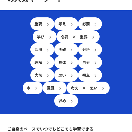
れればと考えています。
重要
考え
必要
学び
必要 × 重要
活用
明確
分析
理解
具体
自分
大切
思い
視点
本
意識
考え × 思い
求め
ご自身のペースでいつでもどこでも学習できる