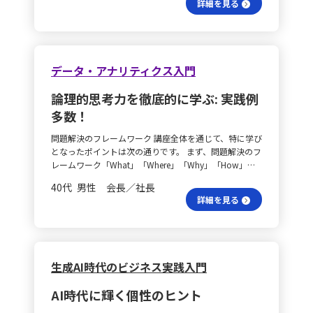
ではなく具体的な数字に基づいた意思決定を徹底してい
詳細を見る
印象に残った学びや気づきを以下に挙げます。 共感が解
を収集し、申込者と非申込者の属性やアクセスから申し
「受講に至る導線の状況（How）」という視点で分析す
くことが求められます。
決の鍵？ まず、共感の重要性です。問題解決の出発点
込みまでの動線の違いをグラフで見える化します。年代
る点も具体的でした。 受講者の声は？ また、受講者ア
は、ユーザーの立場で深く理解することにあります。本
別、職業別、流入経路別にヒートマップや棒グラフで傾
ンケートを活用して、学んだ内容が現場で役立っている
当の課題を考えるためには、観察やインタビューを通
向を把握した上で、例えばLPに掲載するキャッチコピー
かどうかを評価し、講座内容や演習方法の改善につなげ
じ、その場に顕在化していないニーズを探ることが求め
や導線を２パターン用意してA/Bテストを実施し、効果
るという姿勢は、実践的な学びをより一層深めるものと
データ・アナリティクス入門
られます。 スピード感を持つ試作の重要性 次に、プロ
の高いパターンを検証します。最後に、データの変化を
感じました。 今後の行動は？ 最後に、今後の具体的な
トタイピングとフィードバックのスピード感が大切で
定期的に追い、仮説の修正や新たな施策の追加を繰り返
行動計画として、Phase 1からPhase 5までの段階的な取
論理的思考力を徹底的に学ぶ: 実践例
す。素早く試作してフィードバックを受け取りながら改
すことで、改善活動を継続していきます。 問題解決の手
り組みが示されました。まずはターゲットの再設定と仮
多数！
善するアプローチは効果的です。完成形を目指すのでは
順は？ また、ライブ授業で紹介された問題解決のステ
説の立案、次にテストコンテンツの作成とA/Bテストの
なく、デザイン思考の各フェーズを行きつ戻りつしなが
ップ「What, Where, Why, How」に基づく行動計画も立
実施、さらにデータ分析と受講者アンケートを通じた改
問題解決のフレームワーク 講座全体を通じて、特に学び
ら試して学ぶことで、より良い解決策が見えてきます。
てました。まず【What】として、講師養成講座の説明
善、講座内容のブラッシュアップ、そして成功事例をも
となったポイントは次の通りです。 まず、問題解決のフ
発散と収束のバランスは？ さらに、発散と収束のバラ
会参加者や資料請求者数に対して、受講申込みへの転換
とに次回募集に向けた本格展開へと進める構想です。こ
レームワーク「What」「Where」「Why」「How」の
ンスも重要です。考えられる選択肢を広げる発散と、最
率の低さや、特定の層（例：30〜40代女性、地方在
れらの計画を通じ、受講促進に向けた施策を体系的に実
順番で考えることが重要であることです。これにより、
適な解決策を絞る収束を交互に繰り返すことで、創造的
住、育児中）の申し込みが伸び悩んでいる現状を整理し
行していく意欲が感じられました。
40代 男性 会長／社長
問題解決のプロセスが論理的かつ体系的になります。 デ
な解決策を得ることができます。既存の枠にとらわれ
ます。次に【Where】では、SNS広告からLPクリック、
詳細を見る
ータ分析の視点は？ 次に、数値データを分析する際に
ず、多様な視点を取り入れることが新しいアイデアを生
説明会参加、申込みへと至る導線の中で、LPでの離脱、
漠然と数字を見るのではなく、定量分析の5つの視点
む鍵となります。 デザイン思考の具体的な応用は？ デ
説明会後のフォローアップ不足、そして広告のターゲッ
（インパクト、ギャップ、トレンド、ばらつき、パター
ザイン思考は、特に事業開発や組織開発のコンサルティ
トと実際のコンテンツの連動性不足といった課題がある
ン）を持つことが大切です。これにより、効率性や再現
ング業務で応用できると考えました。新規事業開発を支
と考えます。【Why】においては、SNS広告の内容がタ
性が向上し、同じ気付きや示唆をより効果的に得ること
援する際には、顧客ニーズを正確に捉え、適切なプロダ
ーゲットのニーズ、例えば「副業」や「子育てとの両
生成AI時代のビジネス実践入門
ができます。 また、平均値を取る際には「標準偏差（デ
クトやサービスを設計する必要があります。ユーザーイ
立」に十分応えられていないこと、LPの構成の不明瞭
ータのばらつき度合）」という視点を持つことが必要で
ンタビューや観察を通じて潜在ニーズを引き出し、アイ
さ、説明会の内容と申込みへの動線が断絶していること
AI時代に輝く個性のヒント
す。仮に平均値が同じであっても、「ばらつきがある」
デアのプロトタイピングを迅速に行うことで、事業の方
が原因として挙げられます。最後に【How】として、
「ばらつきがない」ではデータの意味合いが変わってく