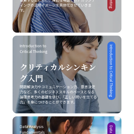
ィングの活用イメージを具体化させていきま
す。
Introduction to 
Introduction to Critical Thinking
Critical Thinking
クリティカルシンキン
グ入門
問題解決力やコミュニケーション力、意思決定
力など、多くのビジネススキルのベースとなる
論理思考力の基礎を学び、｢正しい問いを立てる
力」を身につけることができます。
Data Analysis 
Fundamentals