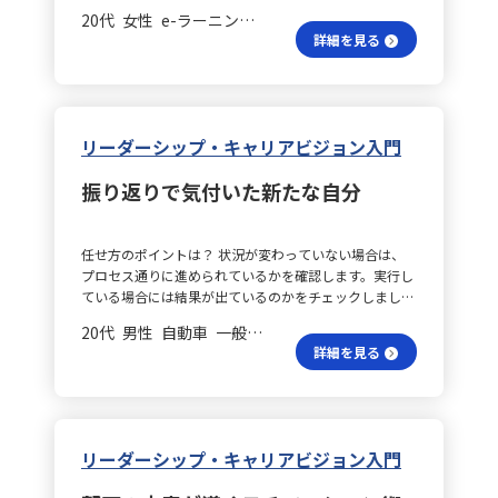
系的に学びました。特に、フィードバックは「評価を伝
納得しました。 キャリアの未来は？ 今後は、自分自身
工夫することが求められます。これにより、内発的な動
なテーマへの参加を上長に相談し、外部の勉強会や講座
20代 女性 e-ラーニング 課長
す。
える場」ではなく「部下の納得感と成長機会を生み出す
がキャリアに誠実に向き合うことで、周囲やチームメン
機づけが促され、パフォーマンスや満足度の向上につな
にも定期的に参加して知識の習得と実践に努めます。 仕
詳細を見る
場」であるという視点が印象的でした。 自己評価はど
バーのキャリア支援にも説得力を持たせられるよう努め
がると感じています。 自己分析の始め方は？ 具体的な
事の意義は何？ 最後に、業務の意義や社会貢献の視点
う？ まず、上司が一方的に評価結果を伝えるだけでは、
たいと思います。キャリアを考えることは、将来のポジ
キャリア構築のプロセスとしては、まず自己分析と環境
を持ち続けることを意識します。常に「誰のためにこの
部下の納得感や動機づけが得られにくいことを学びまし
ションを単に決定する作業ではなく、何を大切にし、ど
分析から始めます。自分のスキル、強み、価値観、興味
仕事をしているのか」を問い、自分の業務の意義を振り
た。面談の冒頭で、部下の自己評価やその理由を丁寧に
のように貢献していくかを見定めることだと強く感じま
関心を整理し、キャリア・アンカー診断ツールなどを活
返る時間を設けます。そして、その経験や気づきをチー
引き出すことで、相手の認識や価値観、努力の過程を理
した。 業務でどう活かす？ 私の業務においては、チー
用して中核となる価値観を明確にします。同時に、業界
リーダーシップ・キャリアビジョン入門
ム内で共有することで、目的意識のある職場環境を作り
解し、対話の土台が築かれることが重要です。 承認の大
ムメンバーの育成、医療関係者への情報提供、エリア戦
のトレンドや組織の方向性、求められる人材像など、外
上げていきたいと考えています。 習慣化の意識は？ 以
切さは？ 次に、部下が実際にできたことや、努力した
略の企画など様々な場面で今回の学びを活用できると考
部環境を分析することで、自分の現在地と理想とのギャ
上の3つの柱を軸に、定期的な振り返りを行いながら、
振り返りで気付いた新たな自分
点に注目し、具体的な事実に基づいて承認する姿勢が大
えています。特に、奉仕・社会貢献、起業家的創造性、
ップを把握します. 目標設定の工夫は？ 次に、分析結果
キャリア観と業務をリンクさせた行動を習慣化していこ
切だと感じました。承認は単なる褒め言葉ではなく、部
純粋な挑戦という３つのアンカーを重視するとともに、
をもとに3〜5年程度の具体的なキャリア目標を設定し、
うと思います。
下の自己効力感を高める効果があり、上司や組織が期待
裁量や自由度という観点から自立・独立も大切にしてい
興味関心と異なる業務に携わっている場合でも、その業
任せ方のポイントは？ 状況が変わっていない場合は、
する行動と現状のギャップを問いかけにより気づかせる
ます。 奉仕の意味は？ 奉仕・社会貢献に関しては、社
務が将来のキャリアにどう寄与するかを意識します。必
プロセス通りに進められているかを確認します。実行し
ことが鍵となります。押しつけるのではなく、問いかけ
内でのチームメンバーの成長支援に積極的に取り入れた
要なスキルや経験を獲得するためのアクションプランを
ている場合には結果が出ているのかをチェックしましょ
を用いて気づきを促すアプローチが効果的です。 行動計
いと思います。1on1ミーティングなどを通じて、メン
策定し、上司との定期面談などで共有・相談しながら実
う。ただし、うまくいっているのに過干渉は禁物です。
画は？ また、行動計画の段階では、上司が指示を出す
バーが何にやりがいを感じ、どのような場面で最大限の
行に移します。リーダーとしては、メンバーのキャリ
20代 男性 自動車 一般社員／職員
過干渉はメンバーのモチベーションを下げる原因になり
のではなく、部下自身に「今後どのように行動していく
力を発揮できるのかを理解し、適切な役割付与や育成に
ア・アンカーに基づいた業務アサインや成長機会の提供
詳細を見る
ます。 不測の事態にどう対応する？ まずは原因を明ら
か」を語ってもらうことが必要です。自身の言葉でコミ
繋げていきます。また、社外では、医療関係者への情報
にも努めることが大切です. 動機付けの方法は？ 最後
かにする前に事態を収束させましょう。（火事が起きた
ットメントできると、行動への意欲が格段に向上すると
提供を通じて、最終的には患者さんに役立つことが自分
に、個人の取り組みを組織レベルに展開するため、チー
らまず火を消すように。）続いて、今後に向けた改善策
実感しました。振り返りのステップである「事実 → 思
自身のモチベーションにも結びついています。 起業的視
ム全体のキャリア・アンカーを把握し、適材適所の配置
を考えます。見落としは素直に認め、個人の責任を追及
考・行動 → 気づき」の流れは、評価面談にも十分応用
点は？ 起業家的創造性については、従来の枠にとらわ
や動機づけを行います。マネジメント層と連携し、組織
するのではなく、構造的な問題を把握して具体的な今後
できると感じました。 フィードバックの要点は？ 今回
れず、地域の医療課題や医療提供者のニーズに合致する
リーダーシップ・キャリアビジョン入門
の将来像や必要な人材開発について議論する場を設け、
の対策を立てましょう。 振り返りを習慣にするには？
の学びから、効果的なフィードバックは以下のポイント
講演会や勉強会の企画に応用し、参加者の行動変化を促
四半期ごとなどの定期的なキャリアプランの見直しを実
振り返りの習慣を持てないことが難所です。習慣化する
で成り立つと理解しました。まず、事実に基づいて評価
す場づくりを目指します。 挑戦の意義は？ 純粋な挑戦