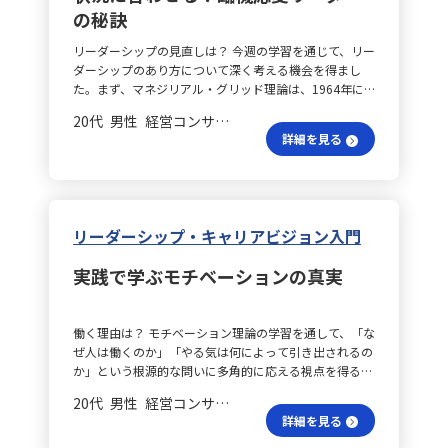
学びました。 フィードバックの悩みは？ ロールプレイ
が実感できるようになります。共通の目標に向かって全
の秘訣
方についても改めて学びがありました。これまである程
ングでは、上司役としてのフィードバックがうまくでき
員がエネルギーを注げば、チーム全体の一体感や達成感
度は相手の能力を信頼し仕事を振っていたものの、任せ
ず、理論を実践する難しさを痛感しました。この経験か
も高まると信じています。 リーダー本質は何？ 最終的
リーダーシップの見直しは？ 今週の学習を通じて、リー
た仕事の責任は自分にあるという観点に立ち返ることが
ら、フィードバック面談に臨む際は、事前に十分な準備
に、リーダーシップとは「人を動かす技術」ではなく、
ダーシップのあり方について深く考える機会を得まし
必要だと実感しました。依頼する際は、いつまでにどの
が必要であることを改めて認識しました。 信頼環境は
「自分をどう律し、周囲とどう向き合うか」という姿勢
た。まず、マネジリアル・グリッド理論は、1964年に
ような状態でどんな目的を達成するのかを依頼相手と共
どう？ また、今回の講座を通して、リーダーシップは
の問題だと考えます。肩書きや立場にとらわれず、誰も
ブレイク教授とムートン教授によって提唱され、人への
有し、共通の認識を持ってからスタートすることが大切
「正しい行動を取ればよい」という単純なものではな
がリーダーシップを発揮する可能性があるのです。今後
20代 男性 経営コンサルティング 係長／主任
関心（人間的配慮）と業務への関心（業績重視）の二軸
です。 改善のきっかけは？ さらに、依頼した仕事が期
く、相手との信頼関係や心理的安全性の中で成り立つも
も日々の行動を大切にし、周囲に前向きな影響を与える
詳細を見る
でリーダーシップを分類します。具体的には、1,1型
待した結果と異なる場合、一方的に否定するのではな
のであることが強く印象に残りました。私自身、厳しい
存在であり続けたいと思います。そして、自分一人では
（放任型）、9,1型（独裁型）、1,9型（カントリークラ
く、まずは自分の依頼方法や説明に問題がなかったかを
環境や孤立感を経験したことから、「人が安心して働け
実現できない大きな成果を、仲間と共に成し遂げるため
ブ型）、5,5型（妥協型）、9,9型（チーム型）の5つが
振り返り、相手の努力に感謝の意を示しながら理想の形
る環境づくり」に対して意識を高めるようになりまし
の一歩一歩を丁寧に重ねていきたいと感じています。 日
あり、理想的とされるのは双方を高める9,9型ですが、
を伝えることで、否定せず改善のきっかけを共有するこ
た。これからは、成果だけでなく相手の背景や不安、価
常の学びは何？ また、日々の業務において、当たり前の
状況に応じた柔軟な使い分けが求められる点も改めて実
とが求められます。これにより、単なる指示・命令とは
値観に寄り添いながら関わることを大切にしていきたい
リーダーシップ・キャリアビジョン入門
ことを着実に積み重ねる大切さを再認識しました。信頼
感しました。 行動理論はどう？ 次に、リーダーシップ
異なる信頼のあるマネジメントが実現されます。 意義を
と思います。 多様な価値観は？ 私の業務では、複数の
を築くためには、日常のコミュニケーションの中でその
行動理論では、リーダーの性格や資質ではなく、具体的
どう伝える？ 「仕事の意味づけ」をしっかりと伝える
メンバーとの業務依頼や指導、新任者の育成、改善策の
姿勢を忘れず、チームとの関係性をより深める努力を続
実践で学ぶモチベーションの真実
な行動に着目することの重要性が強調されました。オハ
ことも重要です。目の前の業務が単なるタスクの遂行な
展開などが課題として挙げられます。制度変更や業務の
ける必要があります。特に若手メンバーとの接し方につ
イオ州立大学の研究を基に、ブレイクとムートンは「配
のか、組織や他者への貢献であるのかを明確にすること
進み方により説明不足や認識のずれが生じやすい環境の
いては、「なぜその業務が必要なのか」という背景や目
慮」と「構造づくり」という軸を用いて、理論を具体的
で、相手自身がその業務に取り組む意義や価値を実感
中で、同じ職場であっても、人それぞれが求める仕事の
的をしっかり伝えることを意識していきます。 伝え方の
働く理由は？ モチベーション理論の学習を通して、「な
な行動に落とし込みました。さらに、ロバート・ハウス
し、前向きに行動する姿勢を促すことができます。 信頼
内容やモチベーションが異なることは改めて実感しまし
工夫は？ すべての業務において、ただ作業を指示するの
ぜ人は働くのか」「やる気は何によって引き出されるの
が提唱した指示型、支援型、参加型、達成志向型の4つ
の基盤は？ こうした取り組みの基礎となるのは、日常
た。そのため、日々の会話や1on1、面談を通じて、
ではなく、自分自身の想いや考えを伝えることで、相手
か」という根源的な問いに多角的に応える視点を得るこ
の行動について学びました。 指示と支援はどれ？ 指示
のコミュニケーションです。問題が生じたときだけでな
各々の価値観やキャリア観を丁寧に聞き取り、理解する
にも業務の意味や背景が伝わりやすくなると考えていま
とができました。学びの中心は、マズローの欲求階層
型リーダーは、目標が曖昧な場合やチーム内にコンフリ
く、普段から雑談レベルの会話を通して相手に関心を示
ことが必要だと感じています。 目的共有はどう？ 業務
20代 男性 経営コンサルティング 係長／主任
す。一度伝えるだけで終わらせず、実際にメンバーがど
説、ハーズバーグの動機づけ・衛生理論、マクレランド
クトがあるとき、また部下の自律性が低い場合に、具体
すことで、「自分を理解してくれている」という安心感
を依頼する際には、単に作業内容を伝えるのではなく、
詳細を見る
のように行動しているか、どこで悩んでいるかを丁寧に
の欲求理論でした。 マズロー理論は？ まず、マズロー
的かつ明確な指示をもってチームを導きます。一方、支
が醸成され、信頼が深まります。そして、その信頼があ
目的・背景・期待や優先順位を明確に共有し、相手が納
確認し、必要に応じてフォローアップを行う姿勢も大切
の理論では、動機づけを階層的に捉え、下位の欲求が満