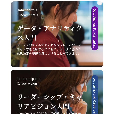
Data Analysis 
Data Analysis Fundamentals
Fundamentals
データ・アナリティク
ス入門
データを分析するために必要なフレームワーク
や考え方を理解するとともに、データに基づく
意思決定の基礎を身につけることができます。
Leadership and 
Leadership and Career Vision
Career Vision
リーダーシップ・キャ
リアビジョン入門
リーダーシップを発揮して組織・メンバーを動