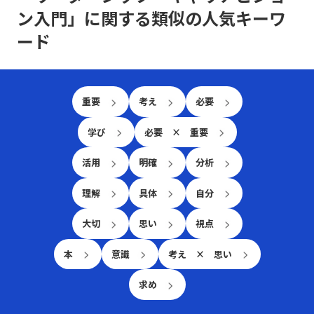
両面をメンバーの言葉で共有し、次への挑戦につなげる
ン入門」に関する類似の人気キーワ
ための工夫を取り入れたいと思います。 部下多数の対策
は？ 最後に、部下の数が限られている現状では、個々
ード
の状況や考えをしっかり把握できていますが、もし多数
の部下を持つ場合、どのように個別のコミュニケーショ
ンを維持できるのかが課題になると感じました。同じコ
ースで60名の部下を持つという話を聞いたことがあり、
それぞれのモチベーションの源泉が異なる中で、どのよ
重要
考え
必要
うに共通の価値観を作るのか、またはリーダー層を活用
するのかといった工夫を知りたいと思いました。
学び
必要 × 重要
活用
明確
分析
理解
具体
自分
大切
思い
視点
本
意識
考え × 思い
求め