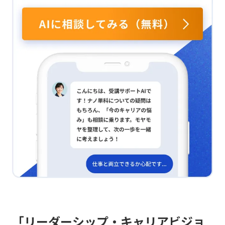
担当する部署として、今後は評価者向けの研修を設計
た。ある人は承認を重視し、また別の人は成長機会やチ
の手順は？ 1. 出来事や状況を確認する。 2. 自分の考え
し、評価面談での効果的な問いかけや事実ベースの承
ームのつながりを大切にしているため、表面的な会話だ
や行動を問う。 3. 気付きや教訓を探る。 4. 今後どうし
認、ギャップに気づきを促す対話、そして動機づけにつ
けではなく、本音や大切にしている価値観を引き出すこ
ていくのかを考える。 これらのサイクルを繰り返すこ
ながるフィードバックを組織全体で統一されたレベルで
とが必要だと感じました。 どう本音を引き出す？ 今後
とが重要です。経験だけでは成長せず、振り返ることで
実践できるよう努めたいと考えています。
は、1on1や日常の会話の中で部下の考えや悩みを丁寧
ようやく経験が活きてきます。また、問いかけの内容も
に聞き取り、それぞれに合ったモチベーション向上策を
適切であることが求められます。曖昧な問いかけは、曖
検討していくつもりです。単に一方的に指示を出すので
昧な答えしか返りません。 振り返りを業務にどう組み
はなく、信頼関係を築き、主体性を引き出せる関わり方
込む？ お客様対応後や新しい取り組みを行った際、ま
を意識したいと考えています。 高める秘訣は？ 今回の
た日常の業務を振り返る際にこのステップを活用するこ
学習では、モチベーションを高めるためのポイントとし
とができます。メインの業務が基本的にお客様対応であ
て「尊重」「目標設定」「フィードバック」「信頼関
るため、このプロセスが効果的です。自分がどの振り返
係」が大切であることが強調されました。特に自分自身
り工程にいるかを常に自覚することが必要だと感じま
については、目標設定とフィードバックの面でまだ課題
す。 日常業務をどう振り返る？ お客様対応後は、対応
があると感じています。普段の業務では進捗確認や会話
終了後に原則振り返りを行います。もしできなかった場
はしているものの、部下が具体的にどのような目標を持
合は、その理由とどうしたらできるかを自問自答しまし
ち、どのように成長を望んでいるかを深く掘り下げるこ
ょう。 新しい取り組みや日常の業務の振り返りは、業務
とが十分ではありませんでした。 目標をどう整理？ こ
終了の1時間前に行うことを心がけます。
れからは、毎月の1on1の機会を活用し、部下と「何
を」「いつまでに」「どのように進むのか」を具体的に
整理するよう努めたいと思います。また、部下の本音や
不安をしっかり聞くことで、それぞれに合ったモチベー
ション向上策を考えたいと考えています。さらに、プロ
ジェクト終了後の振り返りの機会を設け、成功と失敗の
「リーダーシップ・キャリアビジョ