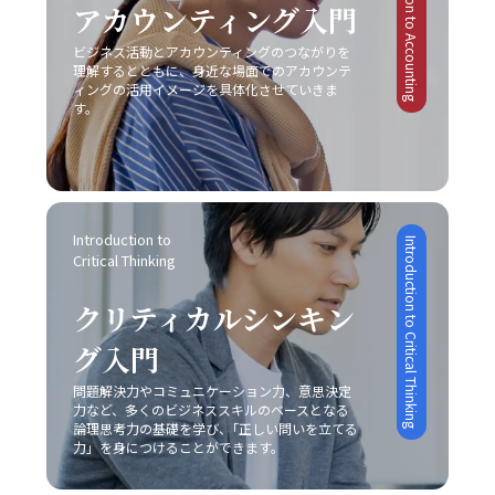
Introduction to Accounting
アカウンティング入門
ビジネス活動とアカウンティングのつながりを
理解するとともに、身近な場面でのアカウンテ
ィングの活用イメージを具体化させていきま
す。
Introduction to 
Introduction to Critical Thinking
Critical Thinking
クリティカルシンキン
グ入門
問題解決力やコミュニケーション力、意思決定
力など、多くのビジネススキルのベースとなる
論理思考力の基礎を学び、｢正しい問いを立てる
力」を身につけることができます。