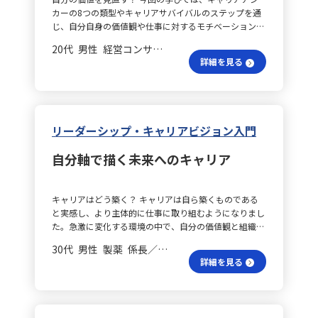
パワメントを実践する際の留意点として、まずその仕事
ためには、「一律の施策では人は動かない」という視点
進時において効果的なリーダーシップスタイルを意識し
て、フィードバックは事実に基づき、相手の意図や努力
カーの8つの類型やキャリアサバイバルのステップを通
がエンパワメントに適しているか見極める必要がありま
が極めて重要だと再認識しました。ハーズバーグの理論
て選択・実践することができると考えています。 初期段
を労いながら伝えることを心がけ、日常会話を通じたカ
じ、自分自身の価値観や仕事に対するモチベーション、
す。成長が期待でき、緊急度が低い業務であれば適用し
の示すとおり、給与や職場環境といった基本的な整備は
階はどう？ 具体的には、プロジェクト初期段階では指
ジュアルなコミュニケーションで信頼関係を築いていき
そして将来的にどのような働き方を目指しているのかと
やすいですが、ミスの許されない作業や一度限りの業
必要ですが、それだけで内発的なモチベーションは生ま
示型リーダーシップを取り入れ、キックオフの際にゴー
20代 男性 経営コンサルティング 係長／主任
ます。 組織はどう成長？ こうした具体的な取り組みを
いう、普段はあまり意識しないテーマに向き合う機会が
務、緊急性が高いものには向かないケースもあります。
れません。むしろ、成長実感や達成感、そして承認を意
ル設定や期待する成果、各メンバーの役割と責任、スケ
詳細を見る
継続して実践することで、今後は成果主導型のマネジメ
得られました。日々の業務に追われ、ただ成果を出すこ
また、部下の持つ権限が十分に発揮できない状況では、
識的にデザインすることが、部下の本来の能力を引き出
ジュール、マイルストーンを具体的に提示します。タス
ントから、信頼と納得を基盤とした共創型のマネジメン
とや期待に応えることに偏りがちな中で、あえて立ち止
他部署との連携などにおいて適宜介入し支援する必要が
す鍵だと感じました。 具体的な実施は？ この学びを実
クの内容やその意義、期待される品質基準を丁寧に説明
トへとシフトし、組織全体が成長する環境を築いていき
まり内省の時間を作ることができたのは非常に貴重でし
あり、リスクを考慮して事前に対策を準備しておくこと
践するため、ハーズバーグ理論や内発的動機づけ、コミ
し、曖昧さを排除することを意識します。 進展の工夫
たいと考えています。
た。 キャリア分類に戸惑う？ キャリアアンカーの8分類
も大切です。 リーダーの流れは？ リーダーシップには
ュニケーション設計に基づいた具体的な施策として、
は？ プロジェクトが進むにつれ、チームメンバーが業
を初めて目にしたときは、その多さに戸惑いもありまし
３つのプロセスが存在します。まず①目標を立て共有す
「設計→実行→習慣化→改善」のステップを4週間で組
リーダーシップ・キャリアビジョン入門
務内容を理解し自律的に行動できるようになった段階で
た。しかし、各アンカーの意味をじっくり読み解くうち
る際、成功基準を明確にし、メンバーが目標の意義を納
み立てました。 第1週は何を？ 第1週は、個々のメンバ
は、参加型リーダーシップへと移行します。進捗会議で
に、自分自身と共鳴する要素がいくつかあることに気づ
得することが求められますが、伝わり方に誤解が生じる
ーの動機づけ因子を把握する観察フェーズです。日々の
メンバー自身に課題の発見や解決策の提案を促し、意見
自分軸で描く未来へのキャリア
かされました。中でも、特に大切にしているのは「ジェ
こともあるため、メンバーの喜びポイントを掘り下げ、
業務の中で、どのタイミングでやる気が出るのか、また
交換や議論を活発に行うことで、主体性を高めます。成
ネラル・マネジメント・コンピタンス」です。これま
現状との関連付けが重要です。次に、②計画を立てる段
はどのタスクで意欲が低下するのかを、日報や会話を通
果を出した際には積極的なフィードバックを行い、逆に
で、どんなプロジェクトにおいても全体を俯瞰しつつチ
階では、メンバーへの任せ方や計画の具体性（６W１H
して観察し、記録していきます。 第2週はどんな？ 第2
困難な状況では達成志向型のアプローチで挑戦的な目標
キャリアはどう築く？ キャリアは自ら築くものである
ームを結集し、成果へと導く役割を重視してきました。
など）が問われ、丸投げや丸抱えにならないよう、エン
週は、小さな承認と褒賞を取り入れるフェーズです。
に向かって努力する体制を整えていきます。 リーダーは
と実感し、より主体的に仕事に取り組むようになりまし
単なる業務遂行だけでなく、関係者の意見を調整し全体
パワメントの５つのStepの③が活用されます。③実行
「成果」ではなく、プロセスや姿勢に対する承認を意識
どう変？ このように、リーダーシップは固定されたも
た。急激に変化する環境の中で、自分の価値観と組織の
最適を意識した判断に強いやりがいを感じています。 挑
し、振り返るプロセスも欠かせません。 自ら示す方法
し、日々のフィードバックを通して動機づけ要因に働き
のではなく、状況やメンバーに応じて動的に変化させる
方向性のバランスを考えるキャリア・サバイバル理論の
戦をどう捉える？ また、もう一つ深く根付いているの
は？ エンパワメントの５つのStep活用では、緊急度が
かけます。具体的には、短いコメントや即時のフィード
30代 男性 製薬 係長／主任
べきものだと改めて感じました。学んだ理論を実践に活
重要性を痛感しています。環境分析を通して明確なキャ
が「純粋な挑戦（ピュアチャレンジ）」です。困難な課
高い一方で成長度が低い業務に対しては、リーダー自身
バックを活用し、メンバーの努力を評価します。 第3週
詳細を見る
かすことで、自身のリーダーシップスキルを向上させ、
リア目標を描くことで、今後の行動指針がしっかりと定
題や未知の分野に果敢に取り組み、自分の限界を突破す
が「やってみせる」ことで示し、日々のコミュニケーシ
は何の？ 第3週は、権限移譲と選択肢の提示によって自
チーム全体の生産性と満足度を高めていきたいと考えて
まり、キャリア構築の指針となると感じます。同時に、
る経験は、仕事をする上での大きな原動力となっていま
ョンを通してメンバーにレクチャーする方法が有効で
律性を支援するフェーズです。タスクの進め方について
います。
キャリア・アンカー理論を通じて、自分が仕事で大切に
す。目の前のタスクをこなすだけではなく、新たな領域
す。同様の状況が生じたときには、メンバー自身に行動
は、ゴールと制約条件だけを伝え、実施方法は各自に選
している価値観を再認識する機会となりました。基本的
にチャレンジして試行錯誤を繰り返す過程こそ、自分ら
してもらえる体制づくりが求められます。 会話の効果
ばせることで、有能感と自立性を促します。定期的なフ