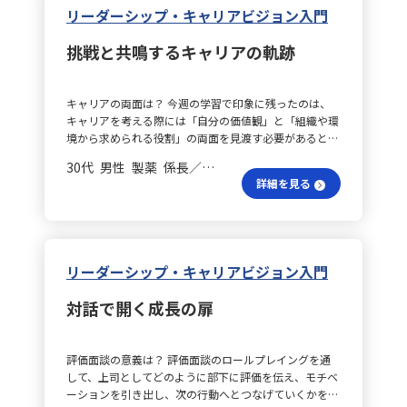
に不変とされるアンカーも、家族の介護などの状況変化
しさが発揮されると実感しています。 大義に共感する理
は？ また、相手の喜びポイントを把握するためには、
リーダーシップ・キャリアビジョン入門
ィードバックや対話を通じ、進捗状況を把握・支援しま
により「ワークライフバランス」といった新たな価値観
由は？ さらに、「大義への献身（サービス・献身）」
仕事以外の話題も含む日常会話が効果的であることに気
す。 第4週は振り返る？ 第4週は、これまでの施策を振
が加わることがあり、リーダーとしてはメンバーのアン
に強い共感を覚えます。業績や評価だけを追求するので
づきました。こうした会話は、アイスブレイクとしても
り返り、効果を確認するフェーズです。軽いアンケート
挑戦と共鳴するキャリアの軌跡
カーを把握することで、やる気や帰属意識の向上につな
はなく、誰かの役に立っているという実感や社会に貢献
役立つため、積極的に取り入れていくよう意識したいで
や個別面談を実施し、各メンバーのモチベーションの変
げられる可能性があると考えています。キャリア構築に
しているという意義が、私の仕事へのエネルギーとなっ
す。 目標設定の工夫は？ 目標設定に関しては、本人の
動や上司としての取り組みについてフィードバックを集
は、より自律的かつ戦略的なアプローチが求められるで
ています。困っている人を支えたいという思いこそが、
参加を促す問いかけを行うため、自身の目標をまず見直
め、今後の改善に役立てます。 成果は見える？ 以上の
キャリアの両面は？ 今週の学習で印象に残ったのは、
しょう。 戦略構築の秘訣は？ キャリア・サバイバル理
今の仕事を選んだ大きな理由の一つです。 働く意味を問
し、ロープレとして実践してみることで、行動への意欲
取り組みを通じ、理論で学んだ内容を実務やマネジメン
キャリアを考える際には「自分の価値観」と「組織や環
論は、変化する環境の中で自らのキャリアを戦略的に構
い直す？ こうして自分のキャリアアンカーを整理する
を高めることができると感じました。 行動連動の秘訣
トに確実に落とし込み、チーム全体のやる気とパフォー
境から求められる役割」の両面を見渡す必要があるとい
築するための重要な枠組みを提供してくれます。自分の
ことで、「何のために働くのか」という漠然とした問い
は？ さらに、WEEK２とのつながりとして、効果的な行
マンスの向上に繋げていきたいと考えています。
う点です。 大切な軸は？ キャリアアンカーの学習を通
業務やスキルを定期的に棚卸しし、環境分析を行うこと
に対し、自分なりの答えを少しずつ見出すことができた
動には指示型、参加型、支援型、達成志向型の４つの行
30代 男性 製薬 係長／主任
して、私自身が大切にしている軸は、純粋な挑戦、社会
で将来の方向性が明確になり、主体的なキャリア形成が
ように感じます。仕事は単なる生計の手段ではなく、自
動を併せて検討することが考えられます。例えば、日常
詳細を見る
貢献、そして専門性であると再確認しました。難しい課
可能となります。特に、自分の興味関心と異なる業務を
分の価値観や志を表現する手段であると捉え、これから
の対話から喜びポイントを探り、コンフォートゾーンを
題への挑戦、他者や社会への貢献、さらには専門性の向
担当している場合でも、理想とするキャリアとのつなが
も努力や成長を続けたいと思います。 実務への新たな柱
意識した目標設定を行い、実行段階で４つの行動で支援
上を追求することが、自分にとって極めて重要な要素だ
りを見出すことが有効です。同じような悩みを抱えるメ
は？ 今回の学びを踏まえ、今後はより「自分らしさ」
するという流れが挙げられます。 抱える疑問は？ 最後
と感じています。 役割とは何か？ また、キャリアサバ
ンバーともこの考え方を共有することで、支援につなげ
を意識した判断や行動ができるよう、以下の3つの柱で
に、いくつかの疑問点も整理しました。まず、①コンフ
イバルの視点からは、環境変化の中で組織や周囲が自分
ることができるでしょう。 組織成長の鍵は？ また、リ
実務に取り組んでいきたいと考えています。 チーム連携
リーダーシップ・キャリアビジョン入門
ォートゾーンを探る方法については、本人に問いかける
に何を求めているのかを理解し、自身の役割を常に見直
ーダー補佐の立場では、組織全体にこの考え方を適用す
は十分？ まず、プロジェクト推進の面では業務を単独で
と楽な方に流れてしまったり、求めるものがパニックゾ
すことが不可欠であると学びました。特に、急速に変化
ることが重要です。組織と業務の将来的な変化を予測
こなすのではなく、チーム全体の状況や関係者の意図を
ーンに達している可能性があるため、注意が必要です。
対話で開く成長の扉
する現代においては、人間関係やリーダーシップ、そし
し、必要な能力や人材像、トレーニング方法をマネジメ
意識しながら進めます。タスク整理や関係者とのコミュ
②目標設定では、数字や結果で評価する方法と行動その
てキャリア支援の力が一層重要になると考えています。
ント層と協議することで、個人と組織の持続的な成長を
ニケーションを密にし、自分がハブとなって連携を促進
ものを評価する方法のどちらに重きを置くか、また行動
ドリフトは？ さらに、最も心に響いたのは「キャリア
促す環境が整うはずです。一方で、キャリア・アンカー
することを意識します。 未知領域で成長する？ 次に、
評価にどこまで数字的な基準を設けるかが課題となりま
評価面談の意義は？ 評価面談のロールプレイングを通
のドリフト」という概念です。キャリアは一直線に進む
理論は個人の価値観や動機に焦点を当てているため、部
高難度や未経験の領域への挑戦です。未知の分野に積極
す。③エンパワメントにおいて、メンバーが計画を実行
して、上司としてどのように部下に評価を伝え、モチベ
のではなく、組織や社会、個人の健康、そして偶然の出
下を持つ立場になった際には、各メンバーのキャリア・
的に取り組むことで、限界を超え自分自身の成長に繋げ
する際、どこまで待って伴走すべきかという点も、緊急
ーションを引き出し、次の行動へとつなげていくかを体
会いなど様々な要因により動いていくという考えに深く
アンカーを理解し、それに合った業務の内容や任せ方を
ていきます。今後、デジタル分野や新規事業など、新た
度や成長度に応じて調整する必要があると考えていま