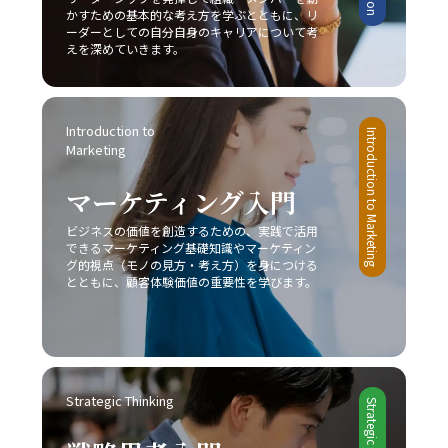
かすための基本的な考え方を学ぶとともに、リ
ーダーとしての自分自身のキャリアについて考
えを深めていきます。
Introduction to 
Introduction to Marketing
Marketing
マーケティング入門
ビジネスの価値を創造するための、実践で活用
できるマーケティング基礎知識やマーケティン
グ的視点（モノの見方・考え方）を身につける
とともに、顧客体験価値の重要性を学びます。
Strategic Thinking
Strategic Thinking