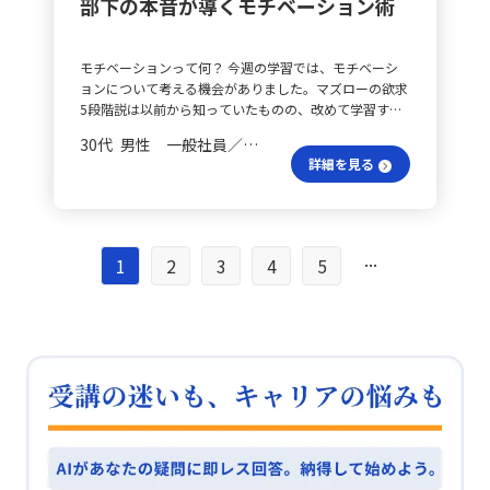
施していくことで、個人と組織の継続的な成長が実現で
部下の本音が導くモチベーション術
ように心がけ、うまくいかなかった理由を他責にせず、
を伝えること。次に、相手をよく理解し、問いかけによ
の観点では、競争が激しい環境へのアプローチに際し、
きると考えています。
自責にすることが大切です。また、反省だけでなく、で
って気づきを促すこと。そして、具体的な承認と期待を
単なる勝利への意欲だけでなく、解決すべき課題を明確
きたことにも注目することが大事です。成功した点も見
丁寧に伝え、次の行動につながる対話を構築することで
にし、仮説を立てた上で振り返りながら取り組む姿勢が
モチベーションって何？ 今週の学習では、モチベーシ
落とさないようにしましょう。 効果的なフィードバック
す。これにより、評価は単なる評価伝達から部下の成長
求められると実感しました。 自立とは何か？ また、自
ョンについて考える機会がありました。マズローの欲求
とは？ 1. メンバー自身に自己評価と学びを言語化させ
とモチベーションを引き出すための大切なコミュニケー
立・独立の面では、自分自身が自由に裁量を持って動け
5段階説は以前から知っていたものの、改めて学習する
ることが大切です。自分で気付き、納得することが必要
ションへと進化します。 対話で信頼を築く？ 日々の
ることにやりがいを感じる一方で、チームメンバーにも
ことで「生活の安心」だけでなく、「仲間に認められた
です。 2. 具体的な事実に基づいて伝えましょう。事実か
1on1やメンバーとの対話においては、具体的事実に基
目的やゴールを共有し、自ら考えて行動できる機会を提
30代 男性 一般社員／職員
い」「必要とされたい」「成長したい」というさまざま
ら目を背けない姿勢が重要です。 3. 評価基準を明確に
づいた承認や、相手の思考や理由を引き出す問いかけを
供していきたいと考えています。 学びのまとめは？ 今
詳細を見る
な欲求が働くことを再認識しました。 XとYはどう違
し、何がゴールなのか共通認識を持っておくことが不可
意識していきたいと考えています。部下の努力や成長の
回の学習を通して、キャリアアンカーは自己理解を深め
う？ また、X理論とY理論を初めて学び、とても興味深
欠です。 4. 良い点と改善点の両方を伝えることで、改
プロセスに注目して承認することで、自己効力感が高ま
るのみならず、メンバー育成やチーム作りにも大いに活
く感じました。人間に関する考え方が大きく異なる2つ
善点ばかりを強調せずにモチベーションを維持しましょ
り、次の行動へとつながります。また、評価や振り返り
用できる考え方だと感じました。今後は自分の価値観を
の理論は、上司が部下を見る視点によって、接し方や任
う。 5. 改善は具体的な行動計画に落とし込み、5W1Hに
の場では、部下自身の言葉で現状やそのギャップを認識
大切にしつつ、チーム内の一人ひとりの価値観にも寄り
せ方が大きく変わることを示しており、モチベーション
...
あてはめて具体化していくことが重要です。 モチベーシ
1
2
3
4
5
できるよう問いかける姿勢が重要です。具体的には、
添い、より納得感を持った成果を上げられるチーム作り
に与える影響にも気づかされました。 動機づけの秘密
ョンを高めるためには？ 働く目的を問い、そのために
「今回の成果をどう評価しているか」「その理由は何
に繋げていきたいです。
は？ さらに、ハーズバーグの「衛生要因」と「動機づ
何を提供すれば働くのかを考えさせられます。簡単なよ
か」「次にどう行動していくか」といった問いを活用
け要因」についても学びました。給与や労働環境、作業
うで、実際には自分がどのモチベーションとイノベーシ
し、部下の主体性を引き出すことが求められます。 動機
条件といった要因は不満を減らすために必要である一方
ョンで働いているのかを見つめ直すことが求められま
づけの秘訣は？ さらに、モチベーション理論の“衛生要
で、強いモチベーションを生み出すには「認められる」
す。 モチベーション向上の方法は？ 1. 相手を尊重する
因と動機づけ要因”の観点から、部下の不満を和らげる
「成長できる」「やりがいを感じる」といった要因が重
こと。 2. 目標設定を行うこと。 3. フィードバックを行
だけでなく、成長機会や達成感、承認といった動機づけ
要であると理解できました。環境の不満が積もれば、転
うこと。 4. 信頼関係を高めること。 これらは、自分が
要因を創出するアプローチが有効です。役割期待の明確
職につながる可能性があるため、日々の業務において動
話したいからではなく、相手のためを思って行うべきで
化や小さな成功体験の積み上げといった取り組みを、日
機づけの要因に配慮する必要を感じました。 部下の気
す。 動機低下の原因をどう探る？ 動機付け要因と衛生
常のコミュニケーションに意識的に取り入れていきたい
持ちはどう？ 今回の学習を通し、部下のモチベーショ
要因の2つに分けて考えましょう。これらの要因を理解
と思います。 評価制度の未来は？ 最後に、評価制度を
ンは人それぞれ異なるものであると改めて認識しまし
することで、適切な判断がしやすくなります。 振り返り