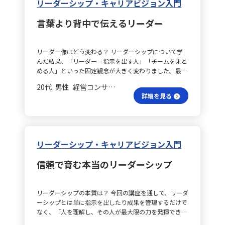
リーダーシップ・キャリアビジョン入門
言葉より背中で伝えるリーダー
リーダー像はどう変わる？ リーダーシップについて学
んだ結果、「リーダー＝指示を出す人」「チームをまと
める人」といった固定観念が大きく変わりました。最も
印象に残ったのは、「リーダーとは役職ではなく、行動
20代 男性 経営コンサルティング 係長／主任
で示す存在である」という考えです。どんなに優れた方
詳細を見る
針や戦略を語っても、本人が動かなければ周囲はついて
こないという現実があります。言葉が不器用でも、率先
して行動し、困難に挑む姿があれば、その背中を見た人
が自然と動き出します。リーダーシップは、与えられる
ものではなく、日々の行動と姿勢によって築かれていく
リーダーシップ・キャリアビジョン入門
ものだと気づかされました。 フォロワーの魅力は？ ま
た、「フォロワーとは『役割』ではなく『現象』であ
信頼で育む本当のリーダーシップ
る」という考え方にも強く共感しました。誰かに「あな
たはフォロワー」と命じられてそうなるのではなく、あ
る人物のビジョンや熱意、日々の行動に共鳴して「この
リーダーシップの本質は？ 今回の講座を通して、リーダ
人と一緒に動きたい」と思うことが、自然なフォロワー
ーシップとは単に指示を出したり成果を管理するだけで
を生み出すのです。リーダーは、周囲を無理に従わせる
なく、「人を理解し、その人が最大限の力を発揮できる
のではなく、共鳴させる存在であり、そのためには信頼
環境や信頼関係を構築すること」であると学びました。
や一貫性、そして日々の積み重ねが必要だと改めて学び