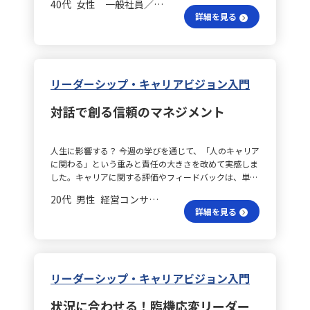
40代 女性 一般社員／職員
職場や仕事が同じでも、年代が近いからといって価値観
ました。 信頼はどのように築く？ こうした学びを踏ま
詳細を見る
やモチベーションの源泉は同じではなく、キャリア・ア
え、私自身が目指すリーダー像は「行動で信頼を積み上
ンカーの理論を通じて、その違いに気づかされました。
げ、周囲に前向きなエネルギーを波及させる存在」で
私自身は「成長」「組織への貢献」「より良い環境づく
す。率先して動くことで、言葉を使わずとも伝わるメッ
り」を重視していますが、安定や専門性、ワークライフ
セージがあると感じています。さらに、メンバー一人ひ
バランスを大切にする考え方も理解するようになりまし
とりの強みを見極め、それを引き出す関わり方を意識す
リーダーシップ・キャリアビジョン入門
た。 部下支援の秘訣は？ また、部下の育成やエンパワ
ることで、自然とフォロワーが生まれる環境を作りたい
メントについても多くを学びました。仕事を任せること
と考えています。自分の意見を無理に押し付けず、メン
対話で創る信頼のマネジメント
自体が育成になるわけではなく、まずは「目的・期待・
バーの考えに耳を傾けた上で、適切な方向へ導く柔軟で
背景」を共有し、適切なタイミングで支援することで、
誠実な姿勢を大切にします。 実践が生む成長は？ こう
部下が安心して挑戦できる環境が整うと実感しました。
したリーダーシップを実践することで、自分自身にも大
人生に影響する？ 今週の学びを通じて、「人のキャリア
リーダーにとって慣れた仕事であっても、部下にとって
きなメリットがあると感じています。日々の積み重ねが
に関わる」という重みと責任の大きさを改めて実感しま
は大きな不安や負担となる場合があるため、相手の経験
信頼の土台となり、役職や立場に左右されずに影響力を
した。キャリアに関する評価やフィードバックは、単な
や状況に合わせた支援が不可欠です。 評価と成長は？
発揮できるようになります。信頼される経験が増える
る業務上の判断ではなく、相手の人生に影響を与える可
さらに、ハーズバーグの動機づけ・衛生理論や評価フィ
と、より大きな挑戦やプロジェクトにも関われる機会が
20代 男性 経営コンサルティング 係長／主任
能性があるため、感情やその場の印象に左右されず、事
ードバックの学びからは、単に評価されるだけではな
広がり、自身の成長も促されるでしょう。また、さまざ
詳細を見る
実に基づいた誠実な対応が求められると痛感しました。
く、「認められている」や「成長している」と実感でき
まな人との関わりを通じて視野が広がり、多面的な判断
対話で納得？ 特に「一方的な評価は納得感を生まな
ることが、モチベーション向上に大きく寄与するという
力や柔軟性も養われます。 チームの絆はどう育つ？ チ
い」という気づきは印象的でした。評価はジャッジでは
点も理解できました。評価を伝える際は、結果だけでな
ームにとっても、リーダーが率先して行動し、信頼に基
なく対話であり、相手の考えや背景に耳を傾けることが
くプロセスや努力にも目を向け、相手が納得感を持てる
づいた関係性を築くことで、メンバーは安心して意見を
信頼と納得を生む基盤になると感じました。どんなに厳
ように伝えることが大切だと感じました。振り返りのプ
出すことができます。心理的安全性の高いチームでは、
リーダーシップ・キャリアビジョン入門
しいフィードバックであっても、相手の状況や努力を理
ロセスとして「出来事→考え→気づき」の順で問いかけ
互いに補完しあいながら自発的に動く自走する組織が育
解し成長の糧とするためには、その文脈を正確に把握す
ることで、相手自身の内省や成長を促す方法も有効だと
ち、成果のみならずプロセスにおける学びや個々の成長
状況に合わせる！臨機応変リーダー
ることが重要です。 任せる責任は？ また、仕事の任せ