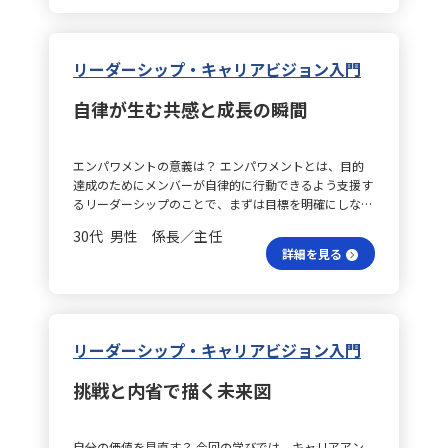
援型リーダーは、目標が明確でありながら、リーダーと
ってこそ、フィードバックが受け入れられ、チャレンジ
得して動ける状態をつくることを意識します。特に新任
にします。タスクの進捗状況だけでなく、過程での工夫
たされて初めて上位の欲求が働くという考え方が印象的
部下との認識に差が見られる場合に、部下への配慮と理
も引き出されるのだと改めて認識しました。 信頼され
者や異動してきたばかりのメンバーについては、過去の
やつまずきにも配慮し、成長へつながる助言や提案を心
でした。特に、職場においては「所属と承認の欲求」が
解を示すことで一体感を促進します。 参加と成果はど
る土台は？ これらの学びは、実践に移せる具体的な内
経験や慣れ親しんだ環境を把握した上で、安心して相談
がけることで、信頼の土台が築かれると感じています。
大きな役割を果たし、個々の状態を理解するうえで有益
う？ 参加型リーダーは、部下の能力や自律性が高い場
容ばかりです。一つひとつの地味な行動が積み重なり、
リーダーシップ・キャリアビジョン入門
できる関係性と心理的安全性の構築に努めたいと思いま
行動が生む未来は？ こうした積み重ねを通じて、「言う
な視点となりました。 ハーズバーグ論は？ 次に、ハー
合に、意思決定のプロセスに参加してもらうことでモチ
「信頼されるマネージャー」としての基盤を作りあげる
す。 評価プロセスは？ また、評価面談や日々のフィー
だけの人」ではなく、自ら行動し周囲に自然と影響を促
ズバーグの理論では、不満の解消と内発的なやる気の向
ベーションと責任感を引き出します。また、達成志向型
と信じています。そして、単にチームを管理するだけで
ドバックにおいても、結果だけでなくそこに至るまでの
自律が生む共感と成長の瞬間
すリーダーを目指します。言葉と行動が一致することで
上が、それぞれ異なる要因で成り立つことを学びまし
リーダーは、困難な目標に対して部下の努力が成果に繋
なく、人の可能性を引き出し、共に未来を創るリーダー
努力や工夫、プロセスに焦点を当てることが大切だと考
メンバーの納得感やモチベーションが高まり、結果とし
た。給与や労働環境などの衛生要因は不満を防ぐもの
がると感じさせ、動機付けを高める役割を果たします。
像に近づけるはずです。 マネジメントはどう？ 私自
えています。振り返りの際は、相手に直接答えを示すの
てチーム全体のパフォーマンスが向上すると信じていま
の、内発的な動機づけは、達成感や承認、成長などの要
状況把握は簡単？ これらの行動を効果的に使い分ける
身、これまでは成果を追求するために指示命令でチーム
ではなく、「どのように仕事と向き合ったか」「その時
す。今後も一人ひとりとの丁寧なコミュニケーションを
エンパワメントの意義は？ エンパワメントとは、目的
因が促すと理解しました。これは、部下のマネジメント
ためには、部下の能力や性格、仕事の難易度、組織環境
を動かす方法に重きを置いてきました。しかし、メンバ
どんな考えを持ったか」「何に悩んだか」「次にどのよ
重ね、信頼と行動で導くリーダー像を体現していきたい
達成のためにメンバーが自律的に行動できるよう支援す
やチーム設計にも直接応用できると思いました。 マク
など状況を正確に把握することが求められます。たとえ
ーが本当に納得して自発的に動いているかを振り返る
うに活かすか」といった問いかけを通じて、内省や成長
と思います。
るリーダーシップのことで、まずは目標を明確にしなが
レランドは？ また、マクレランドの理論では、達成欲
ば、部下の経験が浅い場合は指示型を、能力が高く自主
と、信頼に基づいたマネジメントの重要性を痛感せずに
へとつなげる対話を心がけたいです。 学びを活かす？
らも、遂行方法は各自の自主判断に委ねる点、また活動
求、権力欲求、親和欲求の三要素を通じて、個々のモチ
的な行動が期待できる場合は参加型を適用するといった
はいられませんでした。短期間で成果を求められる環境
30代 男性 係長／主任
今回の学びは、特定の場面だけにとどまらず、日常の会
しやすい環境を整える点が特徴です。 5つのStepとは？
ベーションの源泉が異なることに気づかされました。特
具合です。 自分の行動はどう？ また、今回の学びを通
の中でも、メンバー一人ひとりの成長を支える丁寧な対
詳細を見る
話やミーティング、後輩指導、勉強会、評価面談、さら
次に、５つのStepについて整理します。①目的・ビジョ
に、達成欲求が強い人は困難な目標に挑戦することでや
じ、自分自身がリーダーとしてどのような行動を意識す
応が、組織の持続的な強さにつながると感じています。
には改善プロジェクトなど、実務のあらゆるシーンで活
ンの共有では、部下やメンバーに納得感をもってもらう
る気を感じると実感し、画一的な施策ではなく、個々に
べきかを考える機会となりました。部下やチームメンバ
行動計画は？ 具体的な行動計画としては、まず1on1の
用できると感じています。今後は、相手の価値観や背景
ことが重要です。②対象者の把握では、その仕事が実行
合ったアプローチが重要であると学びました。 全体を
ーの個性や能力を丁寧に見極め、役割や目標が曖昧であ
再設計に取り組み、単なる進捗確認や業務相談ではな
を深く理解し、信頼関係に基づいたコミュニケーション
可能か（繁忙度や意欲など）を見極め、③適切な仕事を
振り返る？ 総じて、モチベーションは構造的な要素と個
れば明確に指示を与えると同時に、難しい課題に対して
く、相手の意志や価値観を引き出す対話の場とします。
を実践することで、メンバーが安心して挑戦できる環境
与える際には、現実より少し上のレベルでやる気や能力
人差の両面を持つため、理論の適切な使い分けと実践へ
は達成志向型のアプローチで努力を引き出す柔軟性を大
リーダーシップ・キャリアビジョン入門
また、業務依頼時には「なぜその仕事が重要なのか」と
づくりに努めていきたいと思います。
向上を狙います。④コーチングによる動機付けでは、進
の応用が必要であると感じました。今後は、チームやプ
切にしていきたいと感じました。 行動パターンは？ 最
いう背景を明確に伝え、目的意識を共有することで、メ
捗を把握しながら適切なアドバイスを行い、⑤実行支援
ロジェクトの状況に応じて、どの理論を基盤とするかを
新の学びからは、リーダーの行動パターンを状況に応じ
ンバーが自身の役割を再確認できるようにします。さら
挑戦と内省で描く未来図
では必要な経営資源を提供するという流れになっていま
検討し、「なぜそれがやる気を引き出すのか」という問
て使い分ける必要性も強く意識しました。これまでタス
に、仕事を任せる際は、最終ゴールや納期、期待値を明
す。これらのStepとともに、双方向コミュニケーション
いを絶えず意識しながら取り組んでいきたいと思いま
ク完遂型に偏っていた自分のやり方を見直し、理論を実
示したうえで、定期的なフォローアップを実施し、軌道
や自立の姿勢も強調されます。 実践時の注意は？ エン
す。 実務でどう活かす？ 実務やマネジメントに活かす
務に応用することで、特にプロジェクトの立ち上げや推
修正やサポートが適切に行える体制を整えます。加え
自分の価値を見直す？ 今回の学びでは、キャリアアン