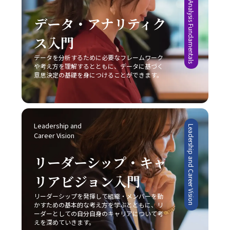
Data Analysis Fundamentals
データ・アナリティク
ス入門
データを分析するために必要なフレームワーク
や考え方を理解するとともに、データに基づく
意思決定の基礎を身につけることができます。
Leadership and 
Leadership and Career Vision
Career Vision
リーダーシップ・キャ
リアビジョン入門
リーダーシップを発揮して組織・メンバーを動
かすための基本的な考え方を学ぶとともに、リ
ーダーとしての自分自身のキャリアについて考
えを深めていきます。