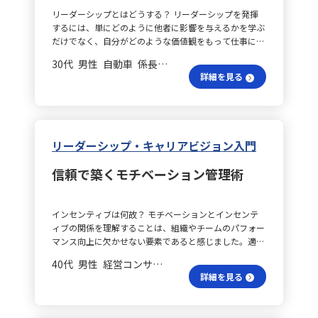
が重要です。さらに、サポート体制を整え、相手の能力
況に合わせたコミュニケーションを実践することで、よ
で新たな視点が得られることが印象的でした。 思考技
リーダーシップとはどうする？ リーダーシップを発揮
を見極め、必要に応じてフォロー体制を構築しておくこ
り円滑な連携を目指していくつもりです。判断に迷いや
術を見直す？ このように、クリティカル・シンキング
するには、単にどのように他者に影響を与えるかを学ぶ
とも必要です。 「行動＝能力×意識」とは？ 印象に残
すいメンバーには「指示型」のアプローチを取り、一方
は単なる論理的思考の技術ではなく、「自分の思考の癖
だけでなく、自分がどのような価値観をもって仕事に取
ったこととして、「行動＝能力×意識」という考えがあ
で自主性の高いメンバーには「参加型」や「達成志向
を理解し、必要に応じて調整する姿勢」そのものだと実
り組んでいるかを深く理解することが重要です。自己理
ります。行動の引き出しを増やすには、能力や意識を高
型」のスタイルを意識するなど、状況に応じた柔軟な対
感しました。視点・視座・視野という三つの枠組みは、
30代 男性 自動車 係長／主任
解を進めることで、部下や後輩がキャリアに悩んだ際
めねばならないという点や、目に見える行動を通じて評
応を心がけます。 効果的な支援とは？ また、業務改善
具体的なツールとして非常に有効であり、今後は資料作
詳細を見る
に、具体的な理論をもとにアドバイスができ、また相手
価され、行動しないリーダーは失格であることが挙げら
プロジェクトにおいては、各メンバーの特性とプロジェ
成、関係者との調整、課題整理などの日々の業務におい
と一緒にキャリアについて考えることで、より効果的な
れます。学び方のコツは、「考えを言葉にする」「普遍
クトの性質に合わせた適切な支援や動機づけが求められ
て積極的に活用していきたいと思います。 初案に甘える
リーダーシップが発揮されると感じています。 自己理解
的な教訓を引き出す」、そして「自分に引き寄せる」こ
ます。ここでは、パス・ゴール理論に基づき、状況に応
の？ さらに、最初に浮かんだ案に安易に飛びつくので
をどう深める？ 具体的に学んだキャリアアンカーやキ
とです。 自分のリーダーシップをどう見直す？ 自分に
じた行動スタイル（支援型や達成志向型など）を用いる
はなく、「ほかの視点はないか」「立場が変わればどう
ャリアサバイバル理論について、印象的だった点はこれ
置き換えて考えたとき、能力や経験があると自信を持っ
ことで、チーム全体のパフォーマンス向上を図っていく
リーダーシップ・キャリアビジョン入門
見えるか」「どこまでを問題として捉えるべきか」を自
らの理論を用いても、自分自身のことはなかなか分から
て行動でき、リーダーシップを発揮できていることがあ
方針です。 具体行動のポイントは？ さらに、具体的な
問自答し、より質の高い判断ができるよう意識していき
ないということです。そのため、自己理解を深めるため
ります。しかし、未経験で自信がない場合には、意識が
行動計画としては、まず日々の業務の中で丁寧なコミュ
ます。学んだことを実践することで、思考の幅を広げな
信頼で築くモチベーション管理術
には、身の回りの人に意見を求めることが大切だと実感
低下し、行動に移せないことが多いです。これは特に課
ニケーションを意識し、定例ミーティング以外にも
がらより良い意思決定へと結びつけていきたいと考えて
しました。同時に、キャリアレビューのように節目ごと
題解決のアドバイスをする場面で顕著です。経験や感覚
1on1や短時間の対話の機会を増やすことを挙げていま
います。 総務と契約の両立？ 私は現在、ソフトウェア
に自分の価値観や仕事への向き合い方を棚卸しし、見直
に頼った業務遂行は効率的ではなく、正しい指導にも繋
す。これにより、各メンバーの業務状況や心理状態を把
業の総務を担当しており、今年度からは契約担当にも就
インセンティブは何故？ モチベーションとインセンテ
すことも必要だと考えています。 キャリアの実践法は？
がらないため、今後は論理的思考を身につける必要を感
握し、より適切なリーダーシップを実現できると考えて
任しました。短期間の中で、様式の不統一、古い条項の
ィブの関係を理解することは、組織やチームのパフォー
この考えの実践として、キャリアアンカーを活かすため
じました。現在、クリティカルシンキングを学びなが
います。また、情報や指示の伝達についても、相手の性
放置、リーガルチェック手順の未整備といった相互に関
マンス向上に欠かせない要素であると感じました。適切
の５つのステップ（実際は４つですが、忘れにくくする
ら、その重要性を強く感じており、それを具体的に言語
格や状況に合わせた方法を工夫し、伝達ミスや誤解を減
連した課題が浮上してきました。今回学んだクリティカ
なインセンティブはモチベーションを高める効果があり
ためにあえて１つ多くしています）を整理しました。ま
化できたことが嬉しいです。 目指すリーダー像の具体化
らしながら、納得感と行動意欲を引き出すことを目標と
40代 男性 経営コンサルティング 係長／主任
ル・シンキングの『視点・視座・視野』を軸に、複雑な
ますが、不適切な場合には反感や非協力を招く可能性が
ず第一に、現段階での自分自身のキャリアアンカーを確
目指すリーダー像は「周囲から頼りになる存在で、どん
しています。 理論をどう生かす？ このように、学んだ
詳細を見る
課題を解きほぐし、場当たり的ではなく再現性のある解
あることを改めて実感しました。 満足感はどう捉え
認します。次に、現職がキャリアアンカーに合っている
な状況でも諦めずにゴールへ導くリーダー」です。特に
理論や考え方を単なる知識に留めるのではなく、具体的
決策へと落とし込んでいく所存です。 運用の均質化は？
る？ また、ハーズバーグの動機付け理論に基づき、仕事
かを職務分析で判断し、第三に、キャリアアンカーに見
「頼りになる」という言葉には、話しかけやすいという
な業務や対人関係の中で実践し、チーム全体のパフォー
まず、属人化解消とチーム運用の平準化においては、メ
の満足感を「衛生要因」（給与や労働環境）と「動機づ
合った将来計画を策定します。その後、周囲の人と意見
親近感を含めたいと思っていますが、現状では話しかけ
マンス向上に繋げていく意識を改めて持つことができま