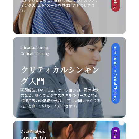
ィングの活用イメージを具体化させていきま
す。
Introduction to 
Introduction to Critical Thinking
Critical Thinking
クリティカルシンキン
グ入門
問題解決力やコミュニケーション力、意思決定
力など、多くのビジネススキルのベースとなる
論理思考力の基礎を学び、｢正しい問いを立てる
力」を身につけることができます。
Data Analysis 
Fundamentals