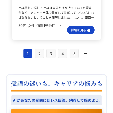
ることで成長や効率化につなげます。特にフィードバッ
れらの取り組みを継続的に実践していくことで、自律的
訪者数が少なくとも、「癒し」を求める一定層の需要が
クの際には、以下のポイントが重要です。 - **労いの言
に動くチーム作りと、メンバーのさらなる成長を支援で
目標共有に悩む？ 目標は自分だけが持っていても意味
あるという点が印象に残りました。 次に問うべきは？
葉と肯定的なフィードバックを実施する**。 - **時系列
きるリーダーシップを発揮していきたいと考えていま
がなく、メンバー全体で共有して共感してもらわなけれ
この学習を通じ、データ分析は単に答えを導く作業では
に沿って振り返りを行い、次に活かすために以下の3つ
す。
ばならないということを理解しました。しかし、正直に
なく、「次に問うべき問いを発見するプロセス」である
の点を問う質問を投げかける**: 1. 出来事や状況につい
言うと、自分の目標をメンバーに伝えるのは少し恥ずか
と捉えるようになりました。問いを見直すことで、見え
て 2. そこでの考えや行動について 3. 気づきや教訓につ
30代 女性 情報技術/IT 一般社員／職員
しく、苦手だと感じています。まだチームのリーダーと
てくる世界が変わり、施策の方向性も異なってくること
いて また、以下の点も意識することが大切です。 - **価
詳細を見る
して実践経験が浅いため、チーム全体へビジョンを提示
を、具体的なテーマを通じて実感できました。 審議の
値観トランプとエンゲージメントサーベイの結果を活用
することに対する自信が十分ではなく、視座を上げるこ
基準は何？ 今週の学びは、業務における運用改善や意
する**: - 関わるメンバーが仕事をする動機や、何にモチ
とで意識が変わるのではないかと思っています。自分中
思決定の場面で大いに役立つと感じています。これまで
ベーションを感じるか、どんな時にやりがいや喜びを感
心で考えてしまうために恥ずかしさを感じるのだと考
一律に実施していた審議回数の見直しに、本研修で学ん
じるかを共有し合う機会を設けます。 - **施策を終えた
え、相手の価値観や能力を踏まえた伝え方を工夫すれ
...
だ視点を取り入れていくつもりです。具体的には、まず
1
2
3
4
5
際には必ずフィードバックの機会を設ける**: - 次に繋が
ば、そんな苦手意識は薄まるのではないかと思いまし
「どの案件にどの程度の審議が必要なのか」という問い
る振り返りを実施します。 このようにして、リーダーと
た。 計画の役割は何？ また、計画の策定はメンバーに
を新たに立て、その上でプロジェクトの売上規模、利益
して相手のモチベーションを理解し、適切なフィードバ
任せるべきタスクだと理解しています。メンバーに共感
率、リスク、過去のトラブル発生状況、そして審議に関
ックと信頼関係を築くことで、チーム全体の成長と効率
を得られていれば、計画を立てる動機付けとしては十分
わる出席者の工数といった複数の指標を整理して評価し
化を促進します。
であり、計画策定自体もメンバーに委ねる考えです。な
ます。 多角的判断の秘訣は？ 観光データ分析で月別、
お、計画策定のレビュー時には、必ず6W1Hを確認する
四半期別、目的別に切り口を変えたことで指摘されたよ
ようにしています。 役割の伝え方は？ さらに、目的や
うに、案件評価も一面的な軸だけで判断するのではな
ゴール、役割をより明確に示すことで、メンバーの自律
く、さまざまな視点から分解することが必要です。これ
性が発揮され、より良いアウトプットが期待できるとい
により、「リスクが低く、審議が過剰になっている案
う気づきがありました。当初は自分なりに説明している
件」と、「慎重な確認が依然として必要な案件」とを明
つもりでしたが、あるフィードバックでその点が指摘さ
確に区別できると考えています。今後は、これらのデー
れ、特に経験の浅いメンバーに対しては、より丁寧に伝
タをグラフや一覧表にまとめ、関係者が直感的に理解で