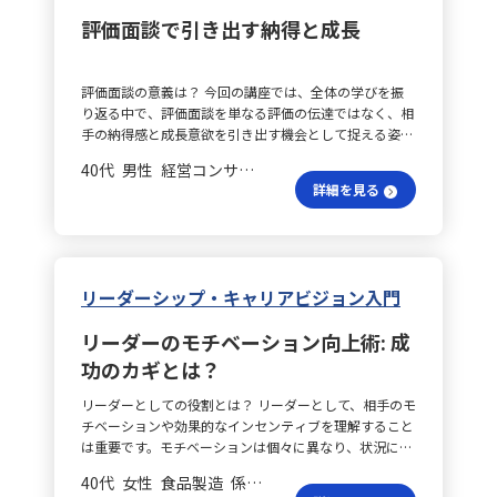
受けました。講義で語られた「信頼がない限り従う者は
でのフィードバックの場面にも応用できると感じていま
一致する解を短時間で描ける場を設計します。 全体計画
できました。 現場で何を考える？ しかし、現実の業務
評価面談で引き出す納得と成長
いない」という言葉や、「リーダーシップは当たり前の
す。 評価面談はどう改善？ 人事としてキャリア開発や
をどう見る？ 最終的には、三つの“視”を共通言語と
ではP/Lに触れる機会はあっても、B/Sを深く見る機会は
行動の積み重ねである」という考え方から、誠実に向き
評価に関わる立場では、「正しさ」だけを伝えるのでは
し、部署横断の合意形成速度を平均で30％向上させるこ
ほとんどありません。どのような場面でB/Sが活用さ
合い、相手の話を聴き、約束を守るといった基本的な行
不十分であり、相手の受け取り方を設計する視点が不可
とを目標としています。このための訓練と可視化を日次
れ、どのような視点で判断が行われているのか、特に経
評価面談の意義は？ 今回の講座では、全体の学びを振
動が信頼を生み、結果としてフォロワーが現れると理解
欠です。たとえば、評価や配置に関する対話では、最初
で継続し、着実な成果につなげていく方針です。
営層や財務担当者がどんな責任や判断を求められている
り返る中で、評価面談を単なる評価の伝達ではなく、相
しました。 リーダーの三要素は？ さらに、リーダーシ
に結論や制度の説明から入るのではなく、「この半年ど
のかについては、さらに知識を深めたいと感じました。
手の納得感と成長意欲を引き出す機会として捉える姿勢
ップの三要素について学ぶ中で、状況や直面する課題に
う感じていたか」「どのような点で手応えや難しさを感
他の受講生の経験も参考にしながら、今後の学びに活か
が印象に残りました。特に、ロールプレイ演習を通し
よっては、意識や行動の重心に偏りが生じるのは自然な
じたか」といった質問を通じて、相手の認識を十分に聴
していきたいと思います。
40代 男性 経営コンサルティング 係長／主任
て、ハーズバーグの動機づけ・衛生理論や、事実に基づ
ことであり、必ずしも均等に発揮できる必要はないと気
くことを意識する必要があります。その上で、期待され
詳細を見る
いたフィードバック、共感や支援の姿勢といったポイン
づきました。以前は「リーダーシップはこうあるべき」
る要件と事実を整理し、最後に次の成長機会や支援策を
トの重要性を改めて認識しました。 対話が信頼を生
という固定観念にとらわれがちでしたが、今では自分自
具体的に提示できるよう努めたいと考えています。 自身
む？ 評価面談の準備段階から、相手の自己評価を促す
身の強みや重点を踏まえたリーダーシップを発揮するこ
の行動として、まず面談前に「伝える内容」だけでな
問いかけを行い、その回答を尊重しながら具体的な事実
とが重要だと考えるようになりました。 自分の理想像
く、「場の設計」も検討すること、想定外の発言があっ
を踏まえたフィードバックと、今後の期待や支援策を伝
は？ これまでの学びを踏まえ、自分が目指すリーダー
た場合にはすぐに結論を出さず、一旦受け止めること、
リーダーシップ・キャリアビジョン入門
えることが信頼関係の構築に繋がることを学びました。
像についても再考する機会となりました。私は、ビジョ
そして自分側の至らなさや改善点を率直に認めることの
また、自分の伝え方一つで相手の意欲や行動が大きく変
ンを明確に描き、その実現に向けて仲間を鼓舞できる存
3点を実践していきます。また、緊張を「能力不足」と
リーダーのモチベーション向上術: 成
わるというリーダーシップの影響力も実感できました。
在でありたいと思います。「こんな未来をつくりたい」
捉えるのではなく、「責任を引き受けている証」として
功のカギとは？
1on1の活用法は？ 今回得た学びは、日常の1on1やチー
という思いを言葉にし、その未来に向かって一緒に進む
自分の姿勢を整えることを意識したいと思います。 信頼
ムメンバーとの接し方にすぐに活かせると感じていま
仲間の背中を押すことで、チーム全体の力を引き出せる
が生む成長は？ このように、相手を動かそうとする前
リーダーとしての役割とは？ リーダーとして、相手のモ
す。面談では、「評価を伝える」だけで終わるのではな
と信じています。 日常に活かすリーダーシップは？
に自分が誠実であることが信頼関係を築き、結果として
チベーションや効果的なインセンティブを理解すること
く、相手の納得感と成長意欲を引き出すための対話を重
Week1で学んだことを通して、リーダーシップは特別な
組織の成長につながると実感しました。これからもこの
は重要です。モチベーションは個々に異なり、状況に応
視したいと思います。相手に自己評価を促す問いかけを
能力や役職に依存するものではなく、日々の行動や関わ
学びを、日常の様々なフィードバックや対話の場面で活
じて変化します。そのため、以下のフレームワークを使
行い、その内容を尊重しながら、具体的なフィードバッ
りの中で自然に発現するものであると再認識しました。
かしていきたいと考えています。
40代 女性 食品製造 係長／主任
って多角的に洞察することが有用です。 まず、「マズロ
クと期待、支援策を組み合わせることで、動機づけと信
今後はこの視点を大切にし、ビジョンを描いて仲間と共