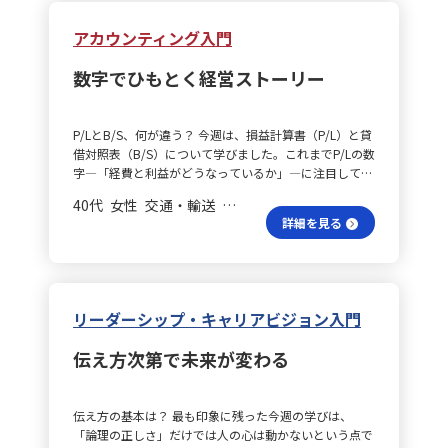
ンバー、上長、関係部門それぞれの成果を明確にする視
け要因」（達成感や成長）の両面から捉える方法が有効
交換を行い、最後に、変えられる部分を見極めた上で積
にくいリーダーになっているかもしれません。そのた
した。
点に立ち、実務担当、レビュー担当、依頼部門という三
だと痛感しました。一方に偏ると全体のモチベーション
極的に行動計画を立てるという流れです。ただ、その理
め、もっと気軽に話しかけられる雰囲気を作ることも意
アカウンティング入門
つの立場を往復して処理量や品質、納期とリスクのトレ
維持が難しくなるため、両面をバランス良く捉えること
想像に沿って進めようとすると、アンカーに合わない仕
識していかなければと考えています。 組織内での信頼構
ードオフを可視化します。さらに、契約法務、CSR、
が重要です。 個々の動機はどう見極める？ さらに、最
事をしているという制約が付きまとい、場合によっては
築法は？ リーダーシップを発揮するための意識を高め
数字でひもとく経営ストーリー
PMS、総務、人事教育までを横断する業務マップに統合
も印象深かったのは、一人ひとりのモチベーションの源
結果として人生全体に悪影響を及ぼす危険性も感じられ
るためには、次のようなことを心がけています。課題解
し、引き継ぎ可能な最小単位に落とし込む行動を取りま
や現在の状態を正確に理解することの難しさです。人の
ます。 将来計画の壁は？ このような現状を踏まえ、キ
決の場面では、前向きな発言を促し、相手の意見を謙虚
す。具体的には、標準手順書の作成、二職務以上のロー
動機は時とともに変化するため、リーダーやマネージャ
ャリアアンカーに基づく将来計画を立てる際に直面する
に聞き、熱意を持って共に行動します。また、身近なお
テーション、伴走OJTの実施を通して、指示なしで標準
P/LとB/S、何が違う？ 今週は、損益計算書（P/L）と貸
ーにはその変化を敏感に捉える能力が求められると感じ
制約や、その制約を乗り越えるための具体策についても
手本となるリーダーの協力を得ることも重要です。例え
通りに完了できる割合（複能率）を二年で50％以上に高
借対照表（B/S）について学びました。これまでP/Lの数
ました。 信頼関係はどう築く？ これらの学びは日々の
改めて考えてみたいと思います。 部下理解の工夫は？
ば、話しかけやすい雰囲気を作っている管理職を観察
めることを目標としています。 契約法務を整理する？
字―「経費と利益がどうなっているか」―に注目してい
業務やチームマネジメントに大いに活用できると思いま
現在、節目ごとに自分と向き合う時間を十分に確保でき
し、アドバイスをもらうことで、自分がどう見られてい
次に、契約法務の整備では、事業部、法務、顧客の三者
ましたが、B/Sを学ぶことで、「どこから資金を集め、
す。まずは、信頼関係を基盤とするために、1on1や日
ていないという課題がありますが、働く部下や後輩の価
るかフィードバックを受けていきたいと考えています。
40代 女性 交通・輸送 課長
の期待値を出発点に据え、受注手段（事業部）、リスク
何に使っているのか」という視点の重要性に気づかされ
常の対話を通じてメンバーとの関係性を深めることが大
値観をより深く理解し、リーダーシップを発揮するため
能力向上に必要な思考法とは？ リーダーシップを発揮
詳細を見る
統制（法務）、権利義務の担保（顧客）の視点と、委
ました。特に、資金が「流動資産」か「固定資産」か、
切です。各メンバーの能力や性格、行動特性を把握し、
には、今後こうした機会を増やす必要性を感じていま
するための能力を高めるためには、論理的思考力の定着
託・受託・派遣・ライセンス・保守といった契約類型
あるいは調達したお金が「負債」か「純資産」かを意識
適切な役割分担やサポートにつなげることも意識してい
す。また、部下や後輩がキャリアについて相談してくれ
に努めます。ナノ単科のクリティカルシンキングの講座
や、検収・移行などの影響を広く捉える視野をもって、
することで、会社のお金の流れや状態をより立体的に把
きたいと考えています。 アプローチはどう選ぶ？ ハー
る際に、的確なアドバイスができるよう、自己理解とそ
を通じ、自身の能力の底上げを図る計画です。
チェックリストやレビューガイドの整備、契約様式の改
握できるようになったと感じます。 演習と理論は何？
ズバーグの理論を参考に、モチベーションの源泉や、メ
の共有を進めたいと考えています。 自己見直しの時期
訂、用語統一に取り組みます。これにより、差戻し率を
また、ストーリー形式の演習では、カフェ経営のケース
ンバーが大切にしている価値観（成長、達成感、働きが
は？ 具体的な取り組みとして、まずは毎年3月に自分と
リーダーシップ・キャリアビジョン入門
前年と比べて10％削減し、様式の新規・更新を50％増
を通して、WEEK1からの流れを追うことができた点が印
いなど）を見極めることで、その人に合ったアプローチ
向き合う時期を定期的に設けることにしています。ナノ
加させることを目指します。 個人情報管理は？ さら
象的でした。数字だけではなく、経営者の視点から「何
が可能になります。また、個人の目標を明確に設定し、
単科受講後から3月末までの期間には、自分の価値観や
伝え方次第で未来が変わる
に、個人情報取扱文書の整備と点検適合率の向上につい
に投資するべきか」や「何を妥協するとブランド価値が
定期的に進捗や変化を振り返る機会を設けることで、内
仕事への向き合い方を見直し、キャリアアンカーやキャ
ては、本人保護、適法性、効率の三つの観点から文書設
下がるか」といった判断を体感できたのは、大変有意義
発的な動機付けを促し、パフォーマンスとエンゲージメ
リアサバイバルを実際に試してみる予定です。さらに、
計を行い、文書作成者、承認者、保管者、監査者それぞ
でした。現実の業務では財務諸表に触れる機会はまだ限
ントの向上を目指します。 1on1は何故大切？ 具体的な
同期間内にキャリアアンカーに基づくインタビューや、
伝え方の基本は？ 最も印象に残った今週の学びは、
れの役割に応じて「何を・いつ・どこに」を定義しま
られていますが、今後は「数字の裏にある経営の意思」
行動としては、まず週1回の1on1ミーティングを実施
周囲からの期待を取り入れることで、客観的な「見えて
「論理の正しさ」だけでは人の心は動かないという点で
す。台帳管理、権限、保存、廃棄、委託先、訓練といっ
を読み取る力を少しずつ養いたいと思います。 数字の裏
し、各メンバーのモチベーションや業務の進捗、抱える
いる自分」に出会う努力をしています。 意見共有はど