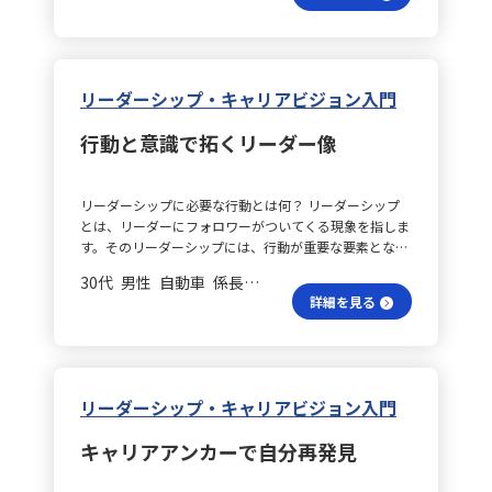
ことで視野が広がると強く感じました。今後の業務にお
を果たす一方、マネジメントは既存の仕組みを効率的か
いても、判断の際には異なる立場の視点を意識して取り
つ安定的に運営するための機能であるという違いを再確
入れていきたいと思います。 売らないものは何？ 「ド
認しました。現代の複雑で変化の激しい環境では、両者
ラッグストアに売っていないものを考える」という演習
のバランスが重要であり、目的や状況に応じて適切に使
では、「売っているもの」を考えるとすぐに答えが出た
リーダーシップ・キャリアビジョン入門
い分けることが求められると感じました。 部下支援の
のに対し、「売っていないもの」を考えるときには先入
指針は？ 次に、パス・ゴール理論については、リーダ
観が妨げとなり、なかなか発想ができませんでした。し
行動と意識で拓くリーダー像
ーが部下やチームの目標達成に向け、どのように支援し
かし、再度「売っているもの」から考え直すことで視野
方向性を示すかを体系的に捉えた点が印象的でした。部
が広がり、新たな発想が一気に生まれる経験をし、自分
下個々の能力や性格と、組織の環境要因とタスクの性質
の前提や思い込みが無意識のうちに思考の幅を狭めるこ
リーダーシップに必要な行動とは何？ リーダーシップ
を踏まえて、最適なリーダーの行動を選択するという考
とを実感しました。 病院の視点は違う？ 病院をテーマ
とは、リーダーにフォロワーがついてくる現象を指しま
え方は、現場での実践に直結する実用的な理論だと感じ
にした演習では、「病院とは何をするところなのか」と
す。そのリーダーシップには、行動が重要な要素となり
ました。 行動スタイルは何？ さらに、リーダーの行動
いう問いに対して、まずは患者の立場から考えがちでし
ます。行動は、能力と意識の掛け算で決まります。つま
スタイルについては「指示型」「支援型」「参加型」
たが、あえてシステムの受注者や発注者など、関係する
30代 男性 自動車 係長／主任
り、リーダーは目に見える行動を通じて評価されるので
「達成志向型」の4つに大別されることを学びました。
業者の視点からも検討することで、視点と視座の切り替
詳細を見る
す。行動しなければ、リーダーとしての資格を失うとも
どのスタイルも一律に優劣があるわけではなく、チーム
えの練習ができました。一方、病院を取り巻く植栽や地
言えます。行動の引き出しを増やすためには、能力や意
の状態や課題の特性に合わせ柔軟に使い分ける必要があ
域医療、行政との連携など、より広い視野の拡大には至
識を高めなければなりません。どんなリーダーになりた
るため、自身のタイプを把握しながら、状況に応じて他
らず、自分自身の視野の狭さを痛感する結果となりまし
いのか、その目指す姿をイメージすることが大切です。
のスタイルの活用も意識していくことが大切だと実感し
た。 住まい選びはどう？ 住宅購入をテーマとした演習
任せるときの注意点は？ 仕事を任せる際には、いくつ
ました。 連携を高めるには？ この学びは、日々の業務
では、実際の経験を思い出すことで具体的な案を出しや
リーダーシップ・キャリアビジョン入門
かのポイントに留意する必要があります。まず、具体的
におけるコミュニケーションや、業務改善プロジェクト
すかった一方で、他の受講者の話からは自分とは異なる
な指示を出し、どこまでの範囲を任せるのか、共通の認
の推進といった場面で具体的に活用できると考えていま
価値観や判断基準があることを学び、住まいに求める条
キャリアアンカーで自分再発見
識や合意を取りましょう。また、業務の背景をしっかり
す。例えば、普段からサポート業務に携わるメンバーと
件ひとつでも発想の幅が大きく広がると実感しました。
と伝え、その業務の目的や意図、全体像も説明すること
の間では、一律の対応ではなく、各自の性格や経験、状
自分の経験に頼りすぎず、他者の意見を取り入れること