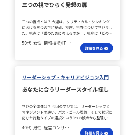
三つの視でひらく発想の扉
三つの視点とは？ 今週は、クリティカル・シンキング
における三つの“視”――視点、視座、視野について学びまし
た。視点は「誰のために考えるのか」、視座は「どの立
場から捉えるのか」、視野は「どこまでを問題領域とし
50代 女性 情報技術/IT 一般社員／職員
て扱うのか」という意味を持ち、それぞれ異なる角度か
詳細を見る
ら思考の枠組みを広げるための道具であると理解しまし
た。 最初の案は適当？ これまで、課題に向き合う際に
最初に思いついた案をそのまま採用しがちでしたが、今
回の学習で初めに浮かぶ考えが必ずしも最適解ではない
こと、また意識的に“異なる視”を切り替えることで、同
リーダーシップ・キャリアビジョン入門
じ事象でも全く異なる結論が得られることを実感しまし
た。クリティカル・シンキングの本質は、単に思いつき
あなたに合うリーダースタイル探し
を列挙するのではなく、自分の思考の方向性自体を柔軟
に操作できるようになる点にあると感じました。 視座
の違いは感じる？ グループディスカッションでは、参
学びの全体像は？ 今回の学びでは、リーダーシップと
加者の多様な職種によって、同じテーマでも営業、企
マネジメントの違い、パス・ゴール理論、そして状況に
画、技術、管理など視座が異なり、普段気づかなかった
応じた行動タイプの選択という3つの観点から整理し、
意見や視点が次々に出てくる様子に驚かされました。こ
実務にどのように活用できるかを考える機会となりまし
れにより、自分自身が立場や経験に縛られて物事を捉え
40代 男性 経営コンサルティング 係長／主任
た。 変革と安定の違いは？ まず、リーダーシップは組
ていることを再認識し、他者の視点や視座を取り入れる
詳細を見る
織を新たな方向へ導く力として、変化や成長を促す役割