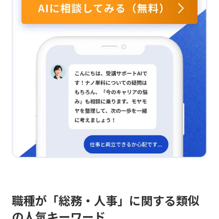
える必要があると感じています。 質問方法を再考する？
きる形で改善案を提示することを意識して取り組みま
また、問いかけの方法についても見直しが必要だと気づ
す。単純な効率化の主張にとどまらず、複数の根拠を示
きました。単に「何か質問ある？」と尋ね、後は「やっ
すことで「なぜこの運用が適切なのか」を明確にし、納
てみてわからなかったら声をかけて」というスタンスで
得感のある運用改善を目指していきたいと考えていま
は十分ではなく、もっと自らクローズドクエスチョンを
す。 調査範囲はどこまで？ また、分析や調査の範囲に
用いることで、より具体的な回答を引き出せるようにし
ついては、企画や改善検討の現場で、限られた時間や工
たいと考えています。 対応策は具体的？ 具体的な対応
数の中で「ここまでは行う」「ここからは行わない」と
策としては、まず目標を共有する際に、昨年の具体的な
いう線引きをどう決めるかが重要な課題と感じていま
エピソードを踏まえながら「今年はこうしていきたい」
す。皆さんの経験や考えをお伺いできればと思います。
と伝え、そのためにメンバーに期待する役割もしっかり
説明します。また、各メンバーがどの点を伸ばしたいの
か、上司の育成計画を踏まえて、現状できていることや
もっと伸ばしてほしい点を伝え、タスクを任せる理由を
一人ひとりに動機付けとして説明します。方向性にズレ
がないかは直接確認し、調整するよう努めます。計画策
定を任せた後は、その場で次回のすり合わせの日時を決
め、メンバーのスキルやタスクの難易度に応じて、間に
最低1日1回は進捗確認を行い、問題点がないかチェック
しています。成果物や判断基準についても明確に示すよ
うに心掛けています。 課題共有はどう？ 以上の点か
ら、目標やビジョンを共有する際の心理的なハードルを
下げる工夫が必要だと実感しました。皆さんも、メンバ
職種が「総務・人事」に関する類似
ーに伝える際にどのような点を意識しているか、お考え
の人気キーワード
や工夫があればお伺いしたいです。