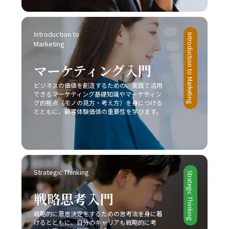
Introduction to 
Introduction to Marketing
Marketing
マーケティング入門
ビジネスの価値を創造するための、実践で活用
できるマーケティング基礎知識やマーケティン
グ的視点（モノの見方・考え方）を身につける
とともに、顧客体験価値の重要性を学びます。
Strategic Thinking
Strategic Thinking
戦略思考入門
戦略的に意思決定をするための思考法を身に着
けるとともに、自分のキャリアも戦略的に考