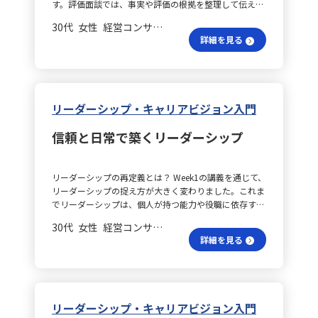
す。評価面談では、事実や評価の根拠を整理して伝える
た広い視野で取り組み、管理台帳の集約と命名規則の統
側は？ 今回の学びを通して、損益計算書と貸借対照表が
課題を細かく確認します。この場を通して、個々の状態
う？ そして、4月中には自己理解の成果を踏まえ、プロ
ことが重要ですが、いきなりそれを提示すると、相手は
一、月次のアクセス監視レポート、証跡の自動保存、是
会社のお金の動きや経営状況を立体的に把握するための
や動機の源泉をしっかり把握し、必要な支援を提供しま
ジェクトのメンバーなどにもさりげなく自分の考えを共
30代 女性 経営コンサルティング 係長／主任
防衛反応を示したり自信を失ったりしてしまいます。大
正のSLA化を実施して、前期比で点検適合率を100％に
貴重なツールであることが理解できました。従来は「売
す。 意見はどう共有する？ 加えて、普段からオープン
有し、他者にも同様の取り組みを勧めることで、相互の
詳細を見る
切なのは、論理と感情を対立させるのではなく、伝える
することを目標とします。 プロセスは整備される？ 実
上と経費を見て利益が出ていれば良い」という感覚でし
で双方向のコミュニケーションを心がけ、メンバーが自
成長を図ることを目指しています。
「順番」を設計することだと理解しました。 具体的に
装プロセスは、現状棚卸し、三つの“視”による原因仮説
たが、「お金をどこから集め、どこに使っているのか」
由に意見や課題を共有できる環境を整えます。私自身が
は、まず相手の受け取りを支えるために、ねぎらいや共
の立案、対策設計、KPI設定、四半期レビュー、そして
という視点も非常に重要だと再認識しました。 分類と
透明性を持ってフィードバックを行い、安心して意見交
感、安心感を与え、次に評価の尺度と事実を構造的に示
是正のPDCAサイクルで統一します。レビューでは、関
判断基準は？ 実際の業務では、財務諸表の作成や分析
換ができる雰囲気を作ることも重要です。 目標はどう進
し、最後に未来への期待と支援を伝えるという流れが効
係者の満足と不満を一行で可視化し、視座のズレをその
を行ったことはまだありませんが、経費申請や稟議作
める？ また、チーム全体の目標設定とその進捗の定期
リーダーシップ・キャリアビジョン入門
果的です。この順番を踏むことで、評価は「突きつけら
都度潰すとともに、ナレッジを議事録、テンプレート、
成、会議での報告など、お金に関わる様々なシーンでの
的な振り返りを行い、具体的なアクションプランを立て
れるもの」から「一緒に整理するもの」へと変わりま
チェックリストに残して次回の初動を短縮します。自ら
判断が求められることを考えると、今後は「この支出は
ていきます。これにより、メンバーが成長を感じながら
信頼と日常で築くリーダーシップ
す。 自分で動く理由は？ また、「分かる」と「でき
も週一回の“視の切替”演習、月一回の様式・条項改善提
短期的な消耗品なのか、長期的な備品なのか」といった
次のステップに向けた意欲を高める環境を作り出すこと
る」は異なるという気づきも貴重でした。自身の過去の
案、四半期ごとのKPIレビュー、法改正や判例、業界動
判断も意識していきたいと思います。さらに、貸借対照
ができると考えています。 観察で信頼を深める？ 最後
面談経験から、緊張が生まれる原因は「想定外への不
向の学習を継続し、三つの“視”を活用した論理と再現性
表における「固定資産」や「負債」といった分類に着目
に、日常の観察と対話を通じて、各メンバーが大切にし
リーダーシップの再定義とは？ Week1の講義を通じて、
安」であり、面談を自分の手でコントロールしようとす
で成果を積み上げていきます。 スケジュール調整は？
することで、物事をより丁寧に整理し説明できると感じ
ている価値観やモチベーションの要因を深く理解する努
リーダーシップの捉え方が大きく変わりました。これま
る心情の表れだと気付きました。しかし、面談は相手の
スケジュールとしては、初月に棚卸しと課題の可視化、
ました。まだ用語が曖昧な部分もあるため、日常業務の
力を続けます。これらの取り組みにより、信頼関係をよ
でリーダーシップは、個人が持つ能力や役職に依存する
認識や感情を知るための場であり、想定外が出るのは自
2〜3カ月目に標準手順とチェックリストの試行、4カ月
中で「これはどの項目に該当するのだろうか」と立ち止
り強固にし、メンバーが高いモチベーションで仕事に取
ものと考えていたのですが、学びを通じて、人と人との
然なことです。重要なのは、そうした状況に対してコン
目にKPIの初回レビューと是正、半年後に定着度の評価
まって考える習慣を身につけたいと思います。 知識の現
り組む環境を実現していきたいと思います。
30代 女性 経営コンサルティング 係長／主任
関係性の中で生まれる動的な現象だと実感するようにな
トロールしようとするのではなく、「まず受け止める誠
を行います。手順増による負担感や形式主義化に対して
実活用は？ 何かを完璧に理解するよりも、身近なとこ
詳細を見る
りました。「リーダーシップとは、リーダーにフォロワ
実さ」を持つことだと学びました。 特に印象に残った
は、工数計測と廃止基準の明文化で対処し、成果に結び
ろで少しずつ知識を活用できるように努めることが大切
ーがついていく現象である」という考え方は、リーダー
のは、講師の「リーダーシップとは、まず自分を動かす
つかない書類は削減します。さらに、依頼部門向けには
だと感じました。特に、今回の学びで印象に残ったの
個人の存在よりも、誰かが「この人についていきたい」
こと」という言葉です。相手を変えようとする前に自分
「結論・理由・リスク・代替案」の四点提示をテンプレ
は、「利益が出ていれば順調」という自分の感覚が、実
と思える関係性が重要であるという点が非常に新鮮でし
自身の姿勢を整えることが、対話の質を決定すると実感
ート化し、法務部門では「判断基準・根拠条文・影響範
は一面しか見ていなかったという事実です。損益計算書
た。 信頼で導く行動は？ また、「フォロワーがいるこ
しました。この考え方は、評価面談だけでなく、1on1
囲」を明示することで、顧客向け交渉においても相手の
と貸借対照表の両方を合わせて見ることで、ようやく会
リーダーシップ・キャリアビジョン入門
とがリーダーの定義である」という視点にも強く影響を
や育成面談、プロジェクトの振り返り、さらには社内外
業務プロセスと監査要件を的確に把握し、双方の視点が
社の全体像を把握できるという考え方には、大いに納得