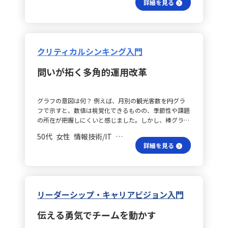
詳細を見る
ーの欲求5段階説」では、生理的欲求、安全・安定性欲
頼の向上を目指します。 業務任せはどうする？ さら
有するだけでなく、各々が現場でどのようにリーダーシ
求、社会的欲求、承認・尊敬欲求、自己実現欲求の5つ
に、新たな業務を任せる際には、相手が「わかる・でき
ップを発揮できるかを考え、自発的な行動へとつなげら
の欲求レベルを理解することができます。また、「X理
る・やりたい」と感じているかを意識的に確認し、その
れるよう努めていきたいと考えています。特に、一方的
論・Y理論」では、明確なノルマと未達成時の罰を与え
状況に応じた支援を行うことの重要性も再認識しまし
な成功事例の伝達ではなく、問いかけや試行錯誤のプロ
るX理論と、高い目標と達成時の報酬を与えるY理論の2
た。特に経験の浅いメンバーに対しては、業務の背景や
セスを共有することで、相互に学び合える環境作りを目
クリティカルシンキング入門
つの視点を提供します。さらに、「動機付け・衛生理
目的を丁寧に伝えることで、主体的な行動や提案を引き
指していきたいです。 AIで連携はどう進む？ また、現
論」では、仕事に満足をもたらす要因と不満をもたらす
出す効果が期待できます。 1on1で何を問う？ これらの
在取り組んでいるAI活用の推進活動においても、こうし
問いが拓く多角的運用改革
要因が異なる点を考慮します。 どうやってモチベーショ
学びを実務に活かすため、まずは1on1の質向上を図り
たリーダーシップの考え方は大きな示唆を与えてくれま
ンを高める？ モチベーションを高めるためにすぐに実
ます。週1回の1on1では単なる業務報告に留まらず、自
す。どのようにメンバー一人ひとりが自分のチームでリ
行できることとして、以下の4つが挙げられます。 1. **
己評価や悩みを聞く時間を設け、「どのような成果を感
ーダーシップを発揮し、信頼関係を基盤として主体的に
グラフの意図は何？ 例えば、月別の観光客数を円グラ
尊重する**: - 言葉を用いて評価や称賛を与えることで、
じているか」や「今後どうなっていきたいか」といった
動ける環境を作れるか、今後はその具体的なあり方につ
フで示すと、数値は視覚化できるものの、季節性や課題
相手の自己承認欲求を満たし、人が持つ自然な欲求を満
問いかけを通して内省と動機づけを促します。 面談準備
いても議論を深めていきたいと考えています。
の所在が把握しにくいと感じました。しかし、棒グラフ
足させます（例：感謝の表明、結果の報告）。 2. **目
はどう進め？ 次に、評価面談に向けた事前準備を徹底
や四半期別グラフに切り替えることで、「夏に集中し、
標設定をする**: - 自分の仕事が組織内でどのような意味
し、事実に基づく観察メモを作成。相手の自己評価との
50代 女性 情報技術/IT 一般社員／職員
それ以外の時期が弱い」という特徴が一目瞭然となりま
を持っているかを理解することで、仕事への自律性を誘
すり合わせや納得感を高めるストーリー構成を行い、面
詳細を見る
した。これは、単にグラフの種類を変えたのではなく、
発し、自己承認欲求を満たします。 3. **フィードバッ
談では評価理由だけでなく今後の期待と具体的な支援方
「何を読み取りたいのか」という問いに合わせて表示方
クを行う**: - 相手の理解を前提に言葉を使用し、一方的
法も明確に伝えます。 任せ方の工夫は？ 最後に、業務
法を見直した結果だと実感しています。 多角的な見方
な情報伝達を避けるよう心がけます。相手の表情や反応
を任せる際には、相手の状況や経験に応じた「任せ方」
は？ また、月次や四半期といった単純な時間軸に加
を見ながら工夫をすることが大切です。 4. **信頼性を
を工夫し、場合によっては段階的に支援を行うことで、
え、曜日、気温、滞在時間、訪問目的といった多角的な
高める**: - 日頃から信頼関係を築いておくことが必要で
特に若手メンバーの成長を促していきます。業務の背景
リーダーシップ・キャリアビジョン入門
切り口でデータを分析することで、「観光客が少ない＝
す。 フィードバックの重要性を理解する 仕事に対する
や目的を丁寧に共有し、途中でのフォローアップを欠か
魅力がない」という見方ではなく、「その時期に合った
フィードバックは、自身が担当者として実践した場合は
さないことで、メンバー一人ひとりの成長とチーム全体
伝える勇気でチームを動かす
来訪理由が十分に設計されていない」という本質的な課
自身へ、リーダーとして関わった際はメンバーと振り返
の成果最大化を目指します。 チーム成長を支える？ こ
題を浮かび上がらせることができました。特に冬季は来