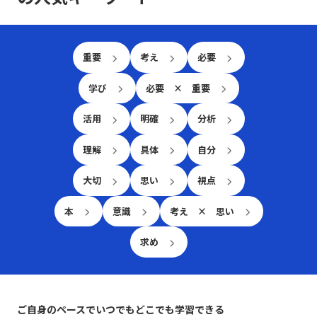
重要
考え
必要
学び
必要 × 重要
活用
明確
分析
理解
具体
自分
大切
思い
視点
本
意識
考え × 思い
求め
ご自身のペースでいつでもどこでも学習できる