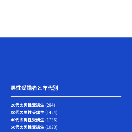
管理費に着目し、各店舗の費用状況を業界平均や
社内の他店舗との比較を通じて分析する内容を検
討します。受講者自身が「自らの店舗分析」を通
して、主体的に店舗改善に取り組む意識を持てる
よう、やらされる研修ではなく自発的な行動を促
す構成に留意することが重要です。
男性受講者と年代別
20代の男性受講生
(284)
30代の男性受講生
(1424)
40代の男性受講生
(1736)
50代の男性受講生
(1023)