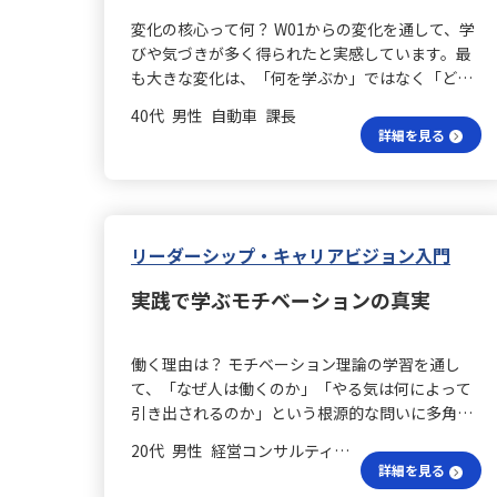
セスを通じて、その商品が人々に受け入れられる
る」という演習では、「売っているもの」を考え
変化の核心って何？ W01からの変化を通して、学
理由を考えることができ、参加者同士の意見を深
るとすぐに答えが出たのに対し、「売っていない
びや気づきが多く得られたと実感しています。最
めることで新たな知見が広がりました。特に、
もの」を考えるときには先入観が妨げとなり、な
も大きな変化は、「何を学ぶか」ではなく「どこ
人々の感情に訴える部分が重要であることに気づ
かなか発想ができませんでした。しかし、再度
から考えるべきか」、つまり問題定義における考
きました。 売れる理由は何？ また、ヒット商品が
「売っているもの」から考え直すことで視野が広
40代 男性 自動車 課長
え方がはっきりと定まった点です。生成AIに対す
なぜ売れるのかを考えることは、日々の業務に直
詳細を見る
がり、新たな発想が一気に生まれる経験をし、自
る抵抗感も解消し、単にAIを使うかどうかではな
結します。生活の中でどんな商品が人々の心を掴
分の前提や思い込みが無意識のうちに思考の幅を
く、人間がどのような思考や判断をAIに伝えるか
んでいるのかを観察することで、私自身のマーケ
狭めることを実感しました。 病院の視点は違う？
が重要であるという認識に至りました。デジタル
ティングスキルを向上させることができると感じ
病院をテーマにした演習では、「病院とは何をす
スキルやAI活用の技術自体だけでなく、問題定義
ました。 講座の成果は？ 全体として、この講座は
るところなのか」という問いに対して、まずは患
や判断軸、洞察力といった人間側の思考力がなけ
リーダーシップ・キャリアビジョン入門
自己理解を深め、他者に自分を伝える力を高める
者の立場から考えがちでしたが、あえてシステム
れば、ビジネス価値に変えるのは難しいと理解で
良い機会となりました。学んだ内容を今後も活か
の受注者や発注者など、関係する業者の視点から
実践で学ぶモチベーションの真実
きたのです。 危機感の正体は？ また、生成AI時代
し、マーケティングスキルを向上させていきたい
も検討することで、視点と視座の切り替えの練習
に自分自身が抱く“危機感”の正体にも気づくこと
と考えています。自己PRのスキルは、将来の仕事
ができました。一方、病院を取り巻く植栽や地域
ができました。最低限のビジネススキル、すなわ
において非常に役立ちます。具体的には、商品の
医療、行政との連携など、より広い視野の拡大に
働く理由は？ モチベーション理論の学習を通し
ちフレームワークの習得が、生成AI社会で価値あ
起案や会議でのプレゼンテーション、自分の意見
は至らず、自分自身の視野の狭さを痛感する結果
て、「なぜ人は働くのか」「やる気は何によって
る人間として活躍するためには不可欠であり、そ
やビジョンを伝える力が求められる場面で活かす
となりました。 住まい選びはどう？ 住宅購入をテ
引き出されるのか」という根源的な問いに多角的
の焦りは学習や行動への原動力として前向きに捉
ことができると考えています。 商品の起案方法
ーマとした演習では、実際の経験を思い出すこと
に応える視点を得ることができました。学びの中
えられることを実感しています。 クリティカル思
は？ まず商品の起案において、ヒット商品の要因
20代 男性 経営コンサルティング 係長／主任
で具体的な案を出しやすかった一方で、他の受講
心は、マズローの欲求階層説、ハーズバーグの動
考とは？ さらに、クリティカルシンキングがあら
詳細を見る
を分析することで、魅力的な商品を考える基盤を
者の話からは自分とは異なる価値観や判断基準が
機づけ・衛生理論、マクレランドの欲求理論でし
ゆる要素の土台であると確信するようになりまし