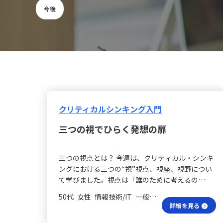
今後
クリティカルシンキング入門
三つの視でひらく発想の扉
三つの視点とは？ 今週は、クリティカル・シンキ
ングにおける三つの“視”――視点、視座、視野につい
て学びました。視点は「誰のために考えるの
か」、視座は「どの立場から捉えるのか」、視野
50代 女性 情報技術/IT 一般社員／職員
は「どこまでを問題領域として扱うのか」という
詳細を見る
意味を持ち、それぞれ異なる角度から思考の枠組