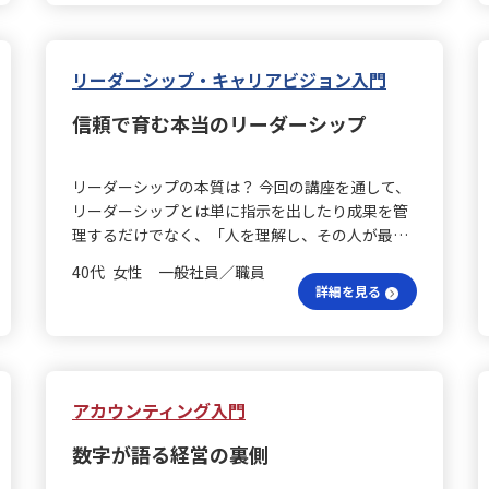
かです。分布のばらつきを示す指標やデータの可
視化の重要性を再認識する結果となりました。 利
益ギャップは何？ また、利益ギャップの分析では
「売上＝生徒数×単価」や「費用＝講師人件費＋
リーダーシップ・キャリアビジョン入門
販管費」など、各要素をツリー状に分解して寄与
信頼で育む本当のリーダーシップ
度を評価すると、生徒数の減少が最も大きな影響
を持つことが分かりました。数字を軸に構造、原
因、施策へと論理的に掘り下げるプロセスは、限
リーダーシップの本質は？ 今回の講座を通して、
られた時間の中で根本原因を見出す上で再現性が
リーダーシップとは単に指示を出したり成果を管
高く、非常に有用だと感じました。 スクールの違
理するだけでなく、「人を理解し、その人が最大
いは？ さらに、A校とB校の年齢分布を比較するこ
限の力を発揮できる環境や信頼関係を構築するこ
とで、それぞれのスクールの課題と強みが浮かび
40代 女性 一般社員／職員
と」であると学びました。職場や仕事が同じで
上がりました。具体的には、A校は働き盛り世代
詳細を見る
も、年代が近いからといって価値観やモチベーシ
が多い一方、B校は子供やシニア層が中心となっ
ョンの源泉は同じではなく、キャリア・アンカー
ており、主要な顧客層が逆転していることが一目
の理論を通じて、その違いに気づかされました。
で分かりました。このように、セグメント別に指
私自身は「成長」「組織への貢献」「より良い環
標を比較することで、各拠点固有の課題や有効な
境づくり」を重視していますが、安定や専門性、
アカウンティング入門
施策が明確になると実感しました。 仮説検証は正
ワークライフバランスを大切にする考え方も理解
確？ また、仮説を立てた上で講座の時間帯やキャ
数字が語る経営の裏側
するようになりました。 部下支援の秘訣は？ ま
ンペーン履歴、交通網のデータなどを用いて検証
た、部下の育成やエンパワメントについても多く
を行う、仮説思考とデータ検証の往復が大変重要