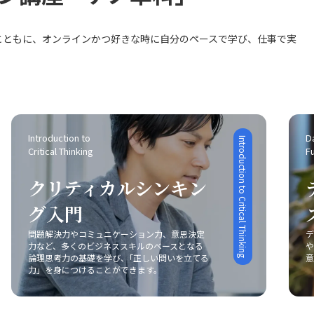
ストーリーを読む力を養いたいと思います。 無借
トなど、実務のあらゆるシーンで活用できると感
させ、翌月にはリードスコアリングモデルの再学
的な活用方法を実践に直結する事例を交えて、す
金経営は本当に？ さらに、学びの中で「無借金経
じています。今後は、相手の価値観や背景を深く
習と改善を実施する計画です。また、四半期ごと
ぐに取り組める内容に仕上げることが狙いです。
営が必ずしも最適な選択ではない」という疑問が
理解し、信頼関係に基づいたコミュニケーション
とともに、オンラインかつ好きな時に自分のペースで学び、仕事で実
に寄与度分析レポートを自動生成し、改善施策の
店舗分析はどう進む？ また、既存の担当店舗につ
生じました。これまでは借金をリスクとして避け
を実践することで、メンバーが安心して挑戦でき
立案を行い、継続的に学習と検証を社内に蓄積す
いては、まず上司との間で出店コンセプトの認識
るべきものと考えていましたが、成長を続けるた
る環境づくりに努めていきたいと思います。
ることで、「平均値→分布」「結果→要因分解」
を統一し、経営計画書などからコンセプトを再確
めには計画的な借入や投資も必要であるという視
という共通プロセスを定着させていきたいと考え
認します。その上で、店舗の事業活動が売上、利
点に触れ、考え方が大きく変わりました。 経験の
ています。
益、経費とどの程度連動しているかを客観的な数
影響は見る？ IT業界での経験を通じて、財務の見
値で分析し、店舗責任者に現状の課題を明確にさ
方がシステム提案に影響を与える可能性にも関心
せることが大切です。具体的な改善策を、損益計
Introduction to 
Da
が向きました。資金に余裕がない顧客にはサブス
Introduction to Critical Thinking
Critical Thinking
F
算書上のどの項目にどのように反映されるのかと
クリプション型の提案が有効であり、逆に、固定
いう観点から検討し、数値的根拠をもって提案さ
資産投資に伴う減価償却を狙う場合は、従来型の
クリティカルシンキン
せることで、責任者自身が解決策のイメージを具
提案が適しているかもしれません。この点につい
体化できるよう指導します。 効果の伝え方は？ さ
ては、他の受講生や業界の意見を交えながら、自
グ入門
らに、上司へ改善策を提案する際には、業界の一
社や担当業務でどのように活かせるのかをグルー
般的な数値や他社の運営状況を踏まえ、根拠を強
プワークで深めたいと考えています。
問題解決力やコミュニケーション力、意思決定
デ
化した説得力のあるアプローチが必要です。キャ
力など、多くのビジネススキルのベースとなる
や
論理思考力の基礎を学び、｢正しい問いを立てる
意
ッシュフローの分析など、同業他社の事例を参考
力」を身につけることができます。
にする視点も取り入れながら、改善策の実現に向
けた動きが求められます。 自発的研修の意義は？
研修資料の作成に際しては、特に運営費及び一般