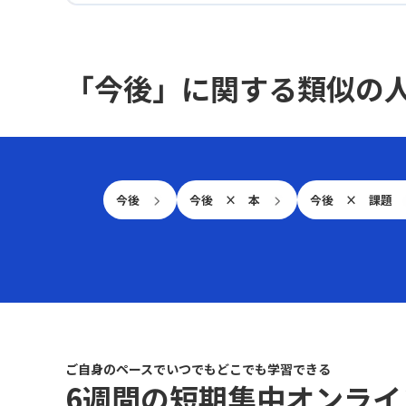
返る？ 総じて、モチベーションは構造的な要素と
言語化できました。具体的には、ステークホルダ
をしていきたいです。そして、学んだ内容を以下
にも就任しました。短期間の中で、様式の不統
個人差の両面を持つため、理論の適切な使い分け
ーごとに問題の見え方を整理し、顧客のペルソナ
の行動に具体的に反映させます。 具体的な行動
一、古い条項の放置、リーガルチェック手順の未
と実践への応用が必要であると感じました。今後
に基づく仮説を立てた上で、社内の複数部門で検
は？ 1. **商品の起案** - 市場リサーチを実施し、
整備といった相互に関連した課題が浮上してきま
は、チームやプロジェクトの状況に応じて、どの
証できる状態を目指しています。 思考力強化のコ
競合商品やトレンド、消費者のニーズを調査す
「今後」に関する類似の
した。今回学んだクリティカル・シンキングの
理論を基盤とするかを検討し、「なぜそれがやる
ツは？ この学びを実現するための取り組みとし
る。 - ブレインストーミングを行い、チームでア
『視点・視座・視野』を軸に、複雑な課題を解き
気を引き出すのか」という問いを絶えず意識しな
て、まず最優先で問題定義力、すなわちクリティ
イデアを出し合い、商品の魅力を引き出す努力を
ほぐし、場当たり的ではなく再現性のある解決策
がら取り組んでいきたいと思います。 実務でどう
カルシンキングの強化にフォーカスしています。
する。 - プロトタイプを作成し、消費者のフィー
へと落とし込んでいく所存です。 運用の均質化
活かす？ 実務やマネジメントに活かすためには、
単なるロジカルシンキングに留まらず、問題を構
ドバックを基に具体的な改善点を見つける。 2. **
は？ まず、属人化解消とチーム運用の平準化にお
「一律の施策では人は動かない」という視点が極
造化する力、ステークホルダー間の利害や背景を
会議でのコミュニケーション** - 事前準備を徹底
いては、メンバー、上長、関係部門それぞれの成
めて重要だと再認識しました。ハーズバーグの理
読み解く力、そして顧客ペルソナに基づく仮説構
し、自分の意見や提案を整理し、具体的なデータ
果を明確にする視点に立ち、実務担当、レビュー
今後
今後 × 本
今後 × 課題
論の示すとおり、給与や職場環境といった基本的
築力など、上流工程で必要な思考力を重点的に伸
や事例を用意。 - ストーリーを作り、会社のビジ
担当、依頼部門という三つの立場を往復して処理
な整備は必要ですが、それだけで内発的なモチベ
ばしていく必要があると感じました。 効果的な学
ョンと自分の意見を結びつけ、共感を得やすい内
量や品質、納期とリスクのトレードオフを可視化
ーションは生まれません。むしろ、成長実感や達
習法は？ 具体的な取り組みとしては、仕組み化さ
容を考える。 - フィードバックを受け取り、プレ
します。さらに、契約法務、CSR、PMS、総務、
成感、そして承認を意識的にデザインすること
れたオンライン講座など、日時や期限が決まった
ゼンテーション力を向上させるための改善を行
人事教育までを横断する業務マップに統合し、引
が、部下の本来の能力を引き出す鍵だと感じまし
学びの場を活用して、イシューツリーやロジック
う。 3. **他社とのコミュニケーション** - 相手の
き継ぎ可能な最小単位に落とし込む行動を取りま
た。 具体的な実施は？ この学びを実践するため、
ツリー、MECE、5W1Hといったフレームワークの
ニーズを理解し、事前にリサーチを行う。 - 感情
す。具体的には、標準手順書の作成、二職務以上
ハーズバーグ理論や内発的動機づけ、コミュニケ
習得に努めています。その成果を社内会議で論点
に訴える表現を意識し、相手が共感しやすい言葉
のローテーション、伴走OJTの実施を通して、指
ーション設計に基づいた具体的な施策として、
整理に活かし、上司や同僚から評価とフィードバ
を選ぶ。 実践のまとめは？ これらの行動を通じ
示なしで標準通りに完了できる割合（複能率）を
「設計→実行→習慣化→改善」のステップを4週間
ックを得られるようにすることが判断基準となっ
ご自身のペースでいつでもどこでも学習できる
て、学んだスキルを実践に移し、マーケティング
二年で50％以上に高めることを目標としていま
で組み立てました。 第1週は何を？ 第1週は、個々
6週間の短期集中オンライ
ています。 戦略チェックリストは？ さらに、特定
スキルや業務遂行力を向上させることを目指しま
す。 契約法務を整理する？ 次に、契約法務の整備
のメンバーの動機づけ因子を把握する観察フェー