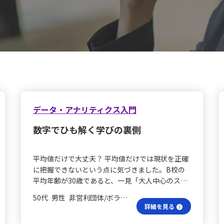
データ・アナリティクス入門
数字でひも解く学びの裏側
平均値だけで大丈夫？ 平均値だけでは現状を正確
に把握できないという点に気づきました。B校の
平均年齢が30歳であると、一見「大人中心のスク
ール」と捉えられがちですが、実際のヒストグラ
50代 男性 非営利団体/ボランティア 部長
ムを見ると低年齢層と高年齢層に分かれており、
詳細を見る
19～40代が希薄な“空洞”となっていることが明ら