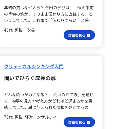
は、その文脈を正確に把握することが重要です。
ー一人ひとりの強みを見極め、それを引き出す関
準備の質はなぜ大事？ 今回の学びは、「伝える前
任せる責任は？ また、仕事の任せ方についても改
わり方を意識することで、自然とフォロワーが生
の準備の質が、そのまま伝わり方に直結する」と
めて学びがありました。これまである程度は相手
まれる環境を作りたいと考えています。自分の意
いう点でした。これまで「伝わりづらい」と感じ
の能力を信頼し仕事を振っていたものの、任せた
見を無理に押し付けず、メンバーの考えに耳を傾
られていた理由は、結論を支える理由が十分に整
仕事の責任は自分にあるという観点に立ち返るこ
けた上で、適切な方向へ導く柔軟で誠実な姿勢を
40代 男性 次長
理できておらず、どのようなプロセスで結論に至
とが必要だと実感しました。依頼する際は、いつ
詳細を見る
大切にします。 実践が生む成長は？ こうしたリー
ったのかが伝えられていなかった点にあると感じ
までにどのような状態でどんな目的を達成するの
ダーシップを実践することで、自分自身にも大き
ました。 文章の書く難しさは？ 文章を書くことや
かを依頼相手と共有し、共通の認識を持ってから
なメリットがあると感じています。日々の積み重
読むことが、想像以上に難しいという実感があり
スタートすることが大切です。 改善のきっかけ
ねが信頼の土台となり、役職や立場に左右されず
ます。主語と述語の対応や、一文が長くなりすぎ
は？ さらに、依頼した仕事が期待した結果と異な
に影響力を発揮できるようになります。信頼され
ないように適切に分割するなど、基本的な要素に
クリティカルシンキング入門
る場合、一方的に否定するのではなく、まずは自
る経験が増えると、より大きな挑戦やプロジェク
気を配らなければ、いくら論点が正しくても伝わ
分の依頼方法や説明に問題がなかったかを振り返
トにも関われる機会が広がり、自身の成長も促さ
問いでひらく成長の扉
りにくくなってしまいます。そのため、話す・伝
り、相手の努力に感謝の意を示しながら理想の形
れるでしょう。また、さまざまな人との関わりを
える行為はさらに難しく、準備の質がそのまま結
を伝えることで、否定せず改善のきっかけを共有
通じて視野が広がり、多面的な判断力や柔軟性も
果に影響すると実感しました。 理由は一面的？ ま
することが求められます。これにより、単なる指
養われます。 チームの絆はどう育つ？ チームにと
どんな問いが力になる？ 「問いの立て方」を通じ
た、結論を支える理由は、一つだけでは不十分で
示・命令とは異なる信頼のあるマネジメントが実
っても、リーダーが率先して行動し、信頼に基づ
て、物事の見方や考え方がどれほど深まるかを実
す。複数の視点から整理することで納得感が高ま
現されます。 意義をどう伝える？ 「仕事の意味づ
いた関係性を築くことで、メンバーは安心して意
感しました。単に与えられた情報を処理するので
ります。相手の立場や状況に合わせ、どの理由を
け」をしっかりと伝えることも重要です。目の前
見を出すことができます。心理的安全性の高いチ
はなく、どのような構造で考え、どの問いを起点
強調するかを選ぶことも非常に重要です。今回の
の業務が単なるタスクの遂行なのか、組織や他者
70代 男性 経営コンサルティング 会長／社長
ームでは、互いに補完しあいながら自発的に動く
にするかによって、新たな気づきや適切な打ち手
ワークを通じ、柱がなく論点がぶれること、理由
詳細を見る
への貢献であるのかを明確にすることで、相手自
自走する組織が育ち、成果のみならずプロセスに
が導かれる点について、改めて整理することがで
が不足すると納得感が低くなること、そして具体