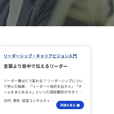
リーダーシップ・キャリアビジョン入門
言葉より背中で伝えるリーダー
リーダー像はどう変わる？ リーダーシップについ
て学んだ結果、「リーダー＝指示を出す人」「チ
ームをまとめる人」といった固定観念が大きく変
わりました。最も印象に残ったのは、「リーダー
20代 男性 経営コンサルティング 係長／主任
とは役職ではなく、行動で示す存在である」とい
詳細を見る
う考えです。どんなに優れた方針や戦略を語って