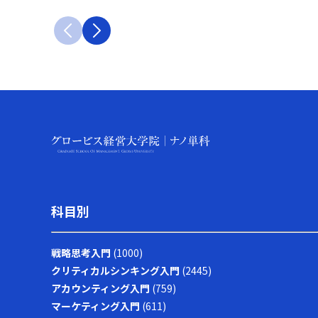
は、現状棚卸し、三つの“視”による原因仮説の立
てます。 成果は見える？ 以上の取り組みを通じ、
案、対策設計、KPI設定、四半期レビュー、そして
理論で学んだ内容を実務やマネジメントに確実に
是正のPDCAサイクルで統一します。レビューで
落とし込み、チーム全体のやる気とパフォーマン
は、関係者の満足と不満を一行で可視化し、視座
スの向上に繋げていきたいと考えています。
のズレをその都度潰すとともに、ナレッジを議事
録、テンプレート、チェックリストに残して次回
の初動を短縮します。自らも週一回の“視の切
替”演習、月一回の様式・条項改善提案、四半期ご
とのKPIレビュー、法改正や判例、業界動向の学習
を継続し、三つの“視”を活用した論理と再現性で
成果を積み上げていきます。 スケジュール調整
は？ スケジュールとしては、初月に棚卸しと課題
の可視化、2〜3カ月目に標準手順とチェックリス
トの試行、4カ月目にKPIの初回レビューと是正、
科目別
半年後に定着度の評価を行います。手順増による
負担感や形式主義化に対しては、工数計測と廃止
戦略思考入門
(1000)
基準の明文化で対処し、成果に結びつかない書類
は削減します。さらに、依頼部門向けには「結
クリティカルシンキング入門
(2445)
論・理由・リスク・代替案」の四点提示をテンプ
アカウンティング入門
(759)
レート化し、法務部門では「判断基準・根拠条
マーケティング入門
(611)
文・影響範囲」を明示することで、顧客向け交渉