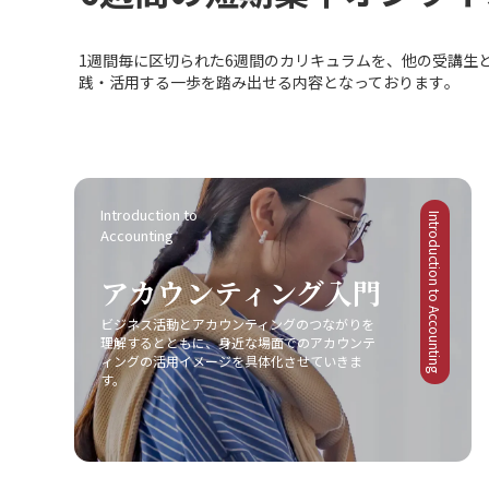
の顧客向けの戦略検討を題材とした問題定義チェ
す。継続的に取り組むことで、意識せずとも自然
では、事業部、法務、顧客の三者の期待値を出発
ズです。日々の業務の中で、どのタイミングでや
ックリストを作成し、自分自身の思考の質を安定
にできるようになりたいと考えています。
点に据え、受注手段（事業部）、リスク統制（法
る気が出るのか、またはどのタスクで意欲が低下
させるとともに、将来的には会社全体で再利用可
1週間毎に区切られた6週間のカリキュラムを、他の受講生
務）、権利義務の担保（顧客）の視点と、委託・
するのかを、日報や会話を通して観察し、記録し
能な知的資産として蓄積していく方針です。チェ
践・活用する一歩を踏み出せる内容となっております｡
受託・派遣・ライセンス・保守といった契約類型
ていきます。 第2週はどんな？ 第2週は、小さな承
ックリストには、ステークホルダーごとの課題の
や、検収・移行などの影響を広く捉える視野をも
認と褒賞を取り入れるフェーズです。「成果」で
見え方や、顧客のペルソナに基づく仮説が明確で
って、チェックリストやレビューガイドの整備、
はなく、プロセスや姿勢に対する承認を意識し、
あるか、また社内の各部門で検証可能な論点にな
契約様式の改訂、用語統一に取り組みます。これ
日々のフィードバックを通して動機づけ要因に働
っているかなどを盛り込んでいます。 継続学習の
により、差戻し率を前年と比べて10％削減し、様
きかけます。具体的には、短いコメントや即時の
秘訣は？ 最後に、これらの取り組みを継続的な学
式の新規・更新を50％増加させることを目指しま
フィードバックを活用し、メンバーの努力を評価
Introduction to 
習につなげるために、自由学習に頼るのではな
Introduction to Accounting
す。 個人情報管理は？ さらに、個人情報取扱文書
Accounting
します。 第3週は何の？ 第3週は、権限移譲と選択
く、スケジュールされた学習の仕組みを優先する
の整備と点検適合率の向上については、本人保
肢の提示によって自律性を支援するフェーズで
工夫も欠かせないと感じています。以上の学びと
護、適法性、効率の三つの観点から文書設計を行
アカウンティング入門
す。タスクの進め方については、ゴールと制約条
気づきを今後の業務や自己成長にしっかりと結び
い、文書作成者、承認者、保管者、監査者それぞ
件だけを伝え、実施方法は各自に選ばせること
付け、常に問題定義の精度を高めることを意識し
ビジネス活動とアカウンティングのつながりを
れの役割に応じて「何を・いつ・どこに」を定義
で、有能感と自立性を促します。定期的なフィー
ていきたいと思います。
理解するとともに、身近な場面でのアカウンテ
します。台帳管理、権限、保存、廃棄、委託先、
ドバックや対話を通じ、進捗状況を把握・支援し
ィングの活用イメージを具体化させていきま
訓練といった広い視野で取り組み、管理台帳の集
ます。 第4週は振り返る？ 第4週は、これまでの施
す。
約と命名規則の統一、月次のアクセス監視レポー
策を振り返り、効果を確認するフェーズです。軽
ト、証跡の自動保存、是正のSLA化を実施して、
いアンケートや個別面談を実施し、各メンバーの
前期比で点検適合率を100％にすることを目標と
モチベーションの変動や上司としての取り組みに
します。 プロセスは整備される？ 実装プロセス
ついてフィードバックを集め、今後の改善に役立