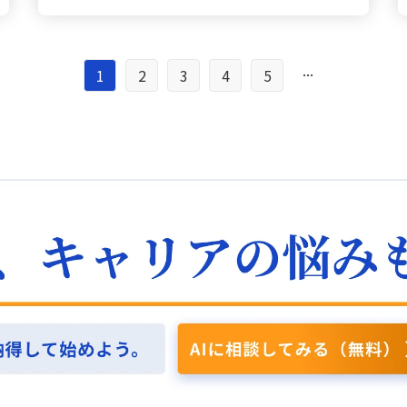
理論を実践する難しさを痛感しました。この経験
に分解することで、最も寄与度の高いセグメント
は本業から得られる利益を表します。さらに、海
きました。たとえば、あるカフェの経営は固定負
から、フィードバック面談に臨む際は、事前に十
を特定することも可能です。 キャンペーン対策
外からの材料調達に伴う為替差益や、店舗出店時
債を最小限に抑え、固定資産も必要最低限に留め
分な準備が必要であることを改めて認識しまし
は？ 新規顧客獲得キャンペーンでは、過去の結果
の支払利息などの財務活動による損益を加えたも
ることで堅実さとリスク回避の姿勢がうかがえま
た。 信頼環境はどう？ また、今回の講座を通し
を年齢と購買頻度の度数分布で可視化し、コンバ
...
のが経常利益となり、そこに店舗売却益や火災な
1
2
3
4
5
す。一方、積極的な投資を行う企業では、固定資
て、リーダーシップは「正しい行動を取ればよ
ージョンが低い空洞セグメントに対して仮説―例
どの一時的な損益を反映させることで税前当期純
産や、これを支えるための借入がある程度見受け
い」という単純なものではなく、相手との信頼関
えばクリエイティブの不一致や配信時間帯の不適
利益が算出されます。最終的に、税金を差し引い
られることから、各企業の経営判断やリスクテイ
係や心理的安全性の中で成り立つものであること
合など―を立て、次回のテスト設計へつなげるア
た当期純利益を把握するためには、まず全体の売
クの違いが明確に数字に表れていることに気づか
が強く印象に残りました。私自身、厳しい環境や
プローチを検討します。 リード改善の鍵は？ ま
上推移や各項目の売上比率に着目し、過去の実績
されました。 数字の背景は何？ このような学び
孤立感を経験したことから、「人が安心して働け
た、リードスコアリングモデルの改善において
や業界平均、自社目標との比較が不可欠です。 出
は、数字を単なる計算として捉えるのではなく、
る環境づくり」に対して意識を高めるようになり
は、成約率を平均値だけで評価するのではなく、
店事例の意義は？ 実際のカフェ出店事例では、出
その背景にあるストーリーや経営者の意図を読み
ました。これからは、成果だけでなく相手の背景
四半位範囲や標準偏差を活用してばらつきの大き
店コンセプトの明確化が極めて重要であることを
解く力として非常に有用だと感じています。今
や不安、価値観に寄り添いながら関わることを大
い属性を抽出し、スコアリングの重み付けや閾値
学びました。コンセプトが明瞭になると、それに
後、実際のビジネスやニュースを観察する際に
切にしていきたいと思います。 多様な価値観は？
を再設定することでモデルの精度向上を図りま
応じた仕入、店舗設計、採用、設備投資、商品開
も、「なぜこの企業はこのような投資を行ったの
私の業務では、複数のメンバーとの業務依頼や指
す。 CX調査で何が？ CX調査の報告書において
発などの基本事項が見えてきます。その過程で発
か」「どのような資金調達の判断がなされている
導、新任者の育成、改善策の展開などが課題とし
も、NPSの平均値のみならずプロモーター・パッ
生する各種コストの計算も可能となり、継続的な
のか」という視点で情報を整理することで、より
て挙げられます。制度変更や業務の進み方により
シブ・デトラクターの比率をヒストグラムで示す
事業運営のために損益計算書を活用して売上アッ
深い理解につながると考えています。 経営の夢、
説明不足や認識のずれが生じやすい環境の中で、
ことで、具体的な要因を定量的に明示し、より効
プや経費の見直しといった対策が求められます。
どう捉える？ 経営とは「夢を現実にする手段」で
同じ職場であっても、人それぞれが求める仕事の
果的な施策提案への流れを作ることができます。
売上規模に応じて最終的に残る金額が変化するこ
あり、そのためには資金計画やリスク管理が欠か
内容やモチベーションが異なることは改めて実感
ROI分析の焦点は？ さらに、広報や広告などのク
とからも、売上確保の重要性が実感でき、また、
せません。今回の学びを通じて、数字の裏側にあ
しました。そのため、日々の会話や1on1、面談を
ロスチャネルROI分析でも、チャネル別平均CPAだ
販売費や一般管理費の工夫により利益率が改善で
る経営判断や戦略に興味を持つようになり、「も
通じて、各々の価値観やキャリア観を丁寧に聞き
けでなく、キャンペーンIDや日次CPAをヒートマ