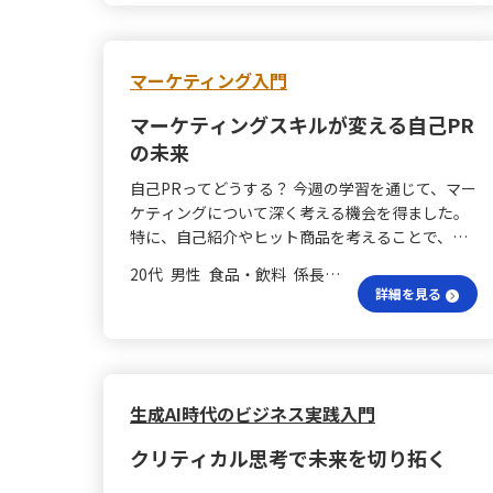
みを広げるための道具であると理解しました。 最
初の案は適当？ これまで、課題に向き合う際に最
初に思いついた案をそのまま採用しがちでした
が、今回の学習で初めに浮かぶ考えが必ずしも最
マーケティング入門
適解ではないこと、また意識的に“異なる視”を切
マーケティングスキルが変える自己PR
り替えることで、同じ事象でも全く異なる結論が
得られることを実感しました。クリティカル・シ
の未来
ンキングの本質は、単に思いつきを列挙するので
自己PRってどうする？ 今週の学習を通じて、マー
はなく、自分の思考の方向性自体を柔軟に操作で
ケティングについて深く考える機会を得ました。
きるようになる点にあると感じました。 視座の違
特に、自己紹介やヒット商品を考えることで、マ
いは感じる？ グループディスカッションでは、参
ーケティングの本質を理解しました。自己紹介
加者の多様な職種によって、同じテーマでも営
20代 男性 食品・飲料 係長／主任
は、自分を効果的にPRする貴重な場でありながら
業、企画、技術、管理など視座が異なり、普段気
詳細を見る
難しいと実感しました。自己紹介ができること
づかなかった意見や視点が次々に出てくる様子に
は、自分自身をマーケティングする能力に繋が
驚かされました。これにより、自分自身が立場や
り、商品やサービスの良さを伝えられる力の基盤
経験に縛られて物事を捉えていることを再認識
となると感じました。このスキルはマーケティン
し、他者の視点や視座を取り入れることで視野が
グの基本であり、今後の目標として意識していき
生成AI時代のビジネス実践入門
広がると強く感じました。今後の業務において
たいです。 ヒット商品の魅力は？ ヒット商品につ
も、判断の際には異なる立場の視点を意識して取
クリティカル思考で未来を切り拓く
いてのディスカッションでは、ヒット商品の特徴
り入れていきたいと思います。 売らないものは
や成功理由をグループで議論しました。このプロ
何？ 「ドラッグストアに売っていないものを考え