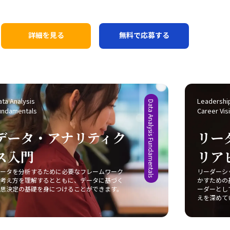
を確認し、認識のズレがあればその場で修正する
型のマネジメントへとシフトし、組織全体が成長
になり、議論の焦点が定まらなくなるため、今回
伝え方の考察は？ また、以下の点についても考察
する環境を築いていきたいと考えています。
の演習は思考習慣の向上に大いに役立ちました。
を深めたいと思います。 ① 納得感が高まる伝え方
どう対話が始まる？ また、「問いを立てる」とい
とは何か ・「納得して動けた伝え方」の共通点
詳細を見る
無料で応募する
う行為は、考えるための起点であるとともに、相
は何か ・「理由・プロセス・具体」のどの部分
手との対話を始める契機でもあると強く感じまし
が異なると伝わり方が変わるのか ・論理だけで
た。これまで「答えを出すこと」や「ロジックの
なく、情理が伴う状態とはどのような状態か ② 相
整理」に注力してきましたが、クライアントやチ
手に合わせた理由づけに必要なことは何か ・相
ームメンバーとの協働においては、「なぜそれを
手によって響く理由はどのように異なるのか ・
議論するのか」や「何が明らかになれば次に進め
ta Analysis 
Leadership
同じ内容でも「伝わる人」と「伝わらない人」が
Data Analysis Fundamentals
undamentals
Career Vis
るのか」といった問いかけが、時に大きな価値を
いる理由は何か ・相手に合った理由づけを行う
持つことを実感しています。 どんな問いが導く？
ために、必要な情報は何か ・また、相手の情報
データ・アナリティク
リー
今後は、コンサルティング方針やワークショップ
はどのように収集すべきか
の設計においても、「どんな問いを置くと相手の
ス入門
リア
考えを引き出せるか」「情報提示の背後にある目
的は何か」といった点を意識し、単なる情報伝達
ータを分析するために必要なフレームワーク
リーダーシ
にとどまらない対話の起点を構築していきたいと
考え方を理解するとともに、データに基づく
かすための
思決定の基礎を身につけることができます。
ーダーとし
思います。問いの精度と設計力を高めることが、
えを深めて
実務における支援の質や成果に直結すると確信し
ています。 問いが成す未来は？ 今回の学びは、自
分がこれまで積み重ねてきた経験と結びついてお