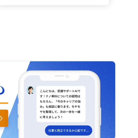
身がその業務に取り組む意義や価値を実感し、前
おける学びや個々の成長が実感できるようになり
きました。 データは何を示す？ 特に、観光客数の
性がなければイメージが湧かないことを痛感しま
向きに行動する姿勢を促すことができます。 信頼
ます。共通の目標に向かって全員がエネルギーを
月別データと目的別データを用いた総合演習は、
した。自分自身がこれらすべてに課題を抱えてい
の基盤は？ こうした取り組みの基礎となるのは、
注げば、チーム全体の一体感や達成感も高まると
自分の学びを定着させる絶好の機会となりまし
ることに気づく良い機会となりました。 フレーム
日常のコミュニケーションです。問題が生じたと
信じています。 リーダー本質は何？ 最終的に、リ
た。一見、繁忙期や閑散期といった単純な数字
ワークは？ このような課題に対して、ピラミッド
きだけでなく、普段から雑談レベルの会話を通し
ーダーシップとは「人を動かす技術」ではなく、
も、「目的別」や「季節別」といった切り口を用
ストラクチャーのようなフレームワークを活用す
て相手に関心を示すことで、「自分を理解してく
「自分をどう律し、周囲とどう向き合うか」とい
いることで、たとえば「冬は観光客が少ないが、
ることは非常に有効だと感じます。このフレーム
れている」という安心感が醸成され、信頼が深ま
う姿勢の問題だと考えます。肩書きや立場にとら
癒しを求める割合が高い」という特徴が明確にな
ワークは、「結論」「理由」「プロセス」を体系
ります。そして、その信頼があってこそ、フィー
われず、誰もがリーダーシップを発揮する可能性
り、それに基づいた打ち手が考えられることに気
的に整理する手助けとなり、論理の妥当性を客観
ドバックが受け入れられ、チャレンジも引き出さ
があるのです。今後も日々の行動を大切にし、周
づきました。 切り口変える理由は？ また、実務の
的に確認できる点でも有益です。今後は、ピラミ
れるのだと改めて認識しました。 信頼される土台
囲に前向きな影響を与える存在であり続けたいと
現場では、新規事業の仮説検証の際に、最初に目
ッドストラクチャーに基づき、「柱→理由→具
は？ これらの学びは、実践に移せる具体的な内容
思います。そして、自分一人では実現できない大
にする顧客データを単に属性別に見るだけではな
体」という流れで整理してから伝えることで、再
ばかりです。一つひとつの地味な行動が積み重な
きな成果を、仲間と共に成し遂げるための一歩一
かなかヒントを得られません。しかし、「購入理
現性のある伝え方を身につけ、コミュニケーショ
り、「信頼されるマネージャー」としての基盤を
歩を丁寧に重ねていきたいと感じています。 日常
由」や「導入経路」、「利用される状況」といっ
ンの質を高めていきたいと考えています。 現場の
作りあげると信じています。そして、単にチーム
の学びは何？ また、日々の業務において、当たり
た視点で切り口を変えると、急に有用な示唆が得
伝達はどう？ 現在、現場でチームに経営や現場の
を管理するだけでなく、人の可能性を引き出し、
前のことを着実に積み重ねる大切さを再認識しま
られることを、これまでの実践でも何度も確認し
課題を伝え、行動につなげる役割に従事していま
共に未来を創るリーダー像に近づけるはずです。
した。信頼を築くためには、日常のコミュニケー
てきました。分類の軸を変えるだけで全体像の意
す。しかし、スタッフは専門性が高いため、単に
マネジメントはどう？ 私自身、これまでは成果を
ションの中でその姿勢を忘れず、チームとの関係
味合いや優先順位が変わり、この体験は非常に印
結論や数値を提示するだけでは十分に納得して行
追求するために指示命令でチームを動かす方法に
性をより深める努力を続ける必要があります。特
象深いものです。 なぜ思考は有効？ 今回の学びの
動に移すことが難しいと感じています。これまで
重きを置いてきました。しかし、メンバーが本当
に若手メンバーとの接し方については、「なぜそ
価値は、これまでの実務経験とも結びつけなが
の自分の伝え方では、結論や理由の整理はできて
に納得して自発的に動いているかを振り返ると、
の業務が必要なのか」という背景や目的をしっか
ら、「なぜこの思考プロセスが有効なのか」「ど
いたものの、実際の行動に結びつかない場面が多
信頼に基づいたマネジメントの重要性を痛感せず
り伝えることを意識していきます。 伝え方の工夫