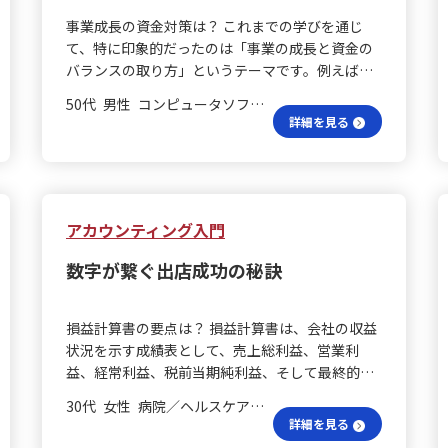
を学びました。仕事を任せること自体が育成にな
であると学びました。これにより、先入観に捉わ
事業成長の資金対策は？ これまでの学びを通じ
るわけではなく、まずは「目的・期待・背景」を
れず具体的な打ち手を見いだすことが可能になり
て、特に印象的だったのは「事業の成長と資金の
共有し、適切なタイミングで支援することで、部
ます。 ヒストグラムで理解？ ヒストグラムという
バランスの取り方」というテーマです。例えば、
下が安心して挑戦できる環境が整うと実感しまし
可視化ツールについても大きな学びがありまし
無借金でカフェを始めたとされる事例は、リスク
た。リーダーにとって慣れた仕事であっても、部
た。年齢のような連続変数を度数分布として表示
50代 男性 コンピュータソフトウェア/エンジニアリング 一般社員／職員
を抑えながら安定した経営に寄与する理想的な方
下にとっては大きな不安や負担となる場合がある
詳細を見る
することで、山の位置や高さ、外れ値の存在、平
法のように思えます。しかし、事業が順調に進む
ため、相手の経験や状況に合わせた支援が不可欠
均や中央値とのズレなどを直感的に理解しやすく
につれて、拡大のための資金が不足するという現
です。 評価と成長は？ さらに、ハーズバーグの動
なり、チーム内の共有や迅速な意思決定につなが
実に直面するケースもあり、無借金であることが
機づけ・衛生理論や評価フィードバックの学びか
ることを実感しました。 今後の視点は？ これらの
成長機会を逃す一因になる可能性が浮かび上がり
らは、単に評価されるだけではなく、「認められ
学びを踏まえ、今後は「平均ではなく分布を見
ました。 資金調達の判断は？ この経験から、資金
アカウンティング入門
ている」や「成長している」と実感できること
る」「結果から逆算して要因を分解する」という
調達にはメリットとデメリットがあると実感しま
が、モチベーション向上に大きく寄与するという
視点を意識し、セグメント別の比較や仮説と検証
数字が繋ぐ出店成功の秘訣
した。単に「借金は悪い」という見方をするので
点も理解できました。評価を伝える際は、結果だ
のサイクルを高速で回すことで、的確な改善策を
はなく、「どのタイミングで、どの程度の借入が
けでなくプロセスや努力にも目を向け、相手が納
提案していきたいと考えています。 データ分析は
必要なのか」という判断力が重要であると考える
得感を持てるように伝えることが大切だと感じま
万全？ この手法はマーケティングデータの作成や
損益計算書の要点は？ 損益計算書は、会社の収益
ようになりました。資金調達は、単に資金を借り
した。振り返りのプロセスとして「出来事→考え
報告のほぼすべての場面で再現性高く応用できる
状況を示す成績表として、売上総利益、営業利
る行為ではなく、将来の成長を見据えた戦略の一
→気づき」の順で問いかけることで、相手自身の
と実感しました。例えば、月次KPIレポートではサ
益、経常利益、税前当期純利益、そして最終的な
部であるという視点が身についたと感じていま
内省や成長を促す方法も有効だと学びました。 フ
イト訪問者の平均滞在時間だけでなくヒストグラ
当期純利益という5つの基本項目から構成されてい
す。 数字で見る経営は？ また、貸借対照表の視点
ィードバックの悩みは？ ロールプレイングでは、
30代 女性 病院／ヘルスケア 課長
ムを活用し、離脱が集中する滞在秒数帯を明らか
ます。売上総利益は、商品やサービスの販売前に
から学ぶことで、企業の経営スタイルや戦略が数
詳細を見る
上司役としてのフィードバックがうまくできず、
にします。また、指標をチャネル別やデバイス別
発生する費用を差し引いた数値を示し、営業利益
字にどのように反映されるかを理解することがで