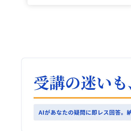
築けます。消費者の感情に訴える要素を意識し、
あることを学び、住まいに求める条件ひとつでも
た。 マズロー理論は？ まず、マズローの理論で
た。プレゼンテーションやAI活用、デジタルスキ
ターゲットのニーズをリサーチして商品に反映さ
発想の幅が大きく広がると実感しました。自分の
は、動機づけを階層的に捉え、下位の欲求が満た
ル、リーダーシップといったさまざまな能力より
せます。消費者が感じる不便さを解決する商品提
経験に頼りすぎず、他者の意見を取り入れること
されて初めて上位の欲求が働くという考え方が印
も、何より重要なのは「問題を正しく定義する
案を行うことで、多くの人に受け入れられる商品
で新たな視点が得られることが印象的でした。 思
象的でした。特に、職場においては「所属と承認
力」であると認識しました。この力がなければ、
を生み出せると考えます。 会議で何を話す？ 次
考技術を見直す？ このように、クリティカル・シ
の欲求」が大きな役割を果たし、個々の状態を理
たとえ仮説や検証の質が高くても、顧客に価値が
に、将来長く働き続けたい会社を作るための会議
ンキングは単なる論理的思考の技術ではなく、
解するうえで有益な視点となりました。 ハーズバ
伝わらずビジネスとして成立しないという構造を
では、自己紹介や自分の考えを伝える力が重要で
「自分の思考の癖を理解し、必要に応じて調整す
ーグ論は？ 次に、ハーズバーグの理論では、不満
改めて認識できました。 問題定義は難しい？ ま
す。相手に伝わることや魅力を感じてもらうため
る姿勢」そのものだと実感しました。視点・視
の解消と内発的なやる気の向上が、それぞれ異な
た、問題定義が難しいと感じる理由が明確になり
に、会社のビジョンと自分の意見を結びつけ、共
座・視野という三つの枠組みは、具体的なツール
る要因で成り立つことを学びました。給与や労働
ました。顧客が言語化している課題と本当に困っ
感を得るストーリーを持って話すことを心掛けま
として非常に有効であり、今後は資料作成、関係
環境などの衛生要因は不満を防ぐものの、内発的
ている課題との間にズレが生じることや、複数の
す。これにより、会議での自分の発言がインパク
者との調整、課題整理などの日々の業務において
な動機づけは、達成感や承認、成長などの要因が
ステークホルダーが関与する場合、問題の本質が
トを持ち、他者との協力関係を築きます。 伝え方
積極的に活用していきたいと思います。 初案に甘
促すと理解しました。これは、部下のマネジメン
見えにくくなる点に気づくことができました。そ
はどうする？ 最後に、どの場面でも他者に自分の
えるの？ さらに、最初に浮かんだ案に安易に飛び
トやチーム設計にも直接応用できると思いまし
して、自分自身に「どこまで掘り下げれば正しい
気持ちを伝える際に、マーケティングの視点を活
つくのではなく、「ほかの視点はないか」「立場
た。 マクレランドは？ また、マクレランドの理論
問題定義になるのか」という基準がなく、そのた
かせます。相手のニーズを理解し、それに応じた
が変わればどう見えるか」「どこまでを問題とし
では、達成欲求、権力欲求、親和欲求の三要素を
めに周囲に論点を示しきれず、企画内容の合意確
表現を行うことで、より良いコミュニケーション
て捉えるべきか」を自問自答し、より質の高い判
通じて、個々のモチベーションの源泉が異なるこ
認で終わってしまう場合があるということも整理
が図れます。相手のニーズに寄り添った言葉選び
断ができるよう意識していきます。学んだことを
とに気づかされました。特に、達成欲求が強い人
できました。 価値創造の鍵は？ こうした気づきを
と感情に響く表現を意識し、信頼関係を築くこと
実践することで、思考の幅を広げながらより良い
は困難な目標に挑戦することでやる気を感じると
踏まえ、正しい問題定義とは「その問題を解決す
ができると考えます。 知識の活かし方は？ 学んだ
意思決定へと結びつけていきたいと考えていま
実感し、画一的な施策ではなく、個々に合ったア
ることで顧客にどのような価値がもたらされるか
知識やスキルを仕事の様々な場面で活かし、日常
す。 総務と契約の両立？ 私は現在、ソフトウェア
プローチが重要であると学びました。 全体を振り
が明確に示されている状態」と自分なりに基準を
業務に取り入れてより効果的な成果を上げる努力
業の総務を担当しており、今年度からは契約担当