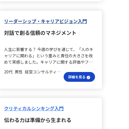
も、本人が動かなければ周囲はついてこないとい
う現実があります。言葉が不器用でも、率先して
行動し、困難に挑む姿があれば、その背中を見た
人が自然と動き出します。リーダーシップは、与
リーダーシップ・キャリアビジョン入門
えられるものではなく、日々の行動と姿勢によっ
対話で創る信頼のマネジメント
て築かれていくものだと気づかされました。 フォ
ロワーの魅力は？ また、「フォロワーとは『役
割』ではなく『現象』である」という考え方にも
人生に影響する？ 今週の学びを通じて、「人のキ
強く共感しました。誰かに「あなたはフォロワ
ャリアに関わる」という重みと責任の大きさを改
ー」と命じられてそうなるのではなく、ある人物
めて実感しました。キャリアに関する評価やフィ
のビジョンや熱意、日々の行動に共鳴して「この
ードバックは、単なる業務上の判断ではなく、相
人と一緒に動きたい」と思うことが、自然なフォ
20代 男性 経営コンサルティング 係長／主任
手の人生に影響を与える可能性があるため、感情
ロワーを生み出すのです。リーダーは、周囲を無
詳細を見る
やその場の印象に左右されず、事実に基づいた誠
理に従わせるのではなく、共鳴させる存在であ
実な対応が求められると痛感しました。 対話で納
り、そのためには信頼や一貫性、そして日々の積
得？ 特に「一方的な評価は納得感を生まない」と
み重ねが必要だと改めて学びました。 信頼はどの
いう気づきは印象的でした。評価はジャッジでは
ように築く？ こうした学びを踏まえ、私自身が目
なく対話であり、相手の考えや背景に耳を傾ける
クリティカルシンキング入門
指すリーダー像は「行動で信頼を積み上げ、周囲
ことが信頼と納得を生む基盤になると感じまし
に前向きなエネルギーを波及させる存在」です。
伝わる力は準備から生まれる
た。どんなに厳しいフィードバックであっても、
率先して動くことで、言葉を使わずとも伝わるメ
相手の状況や努力を理解し成長の糧とするために
ッセージがあると感じています。さらに、メンバ