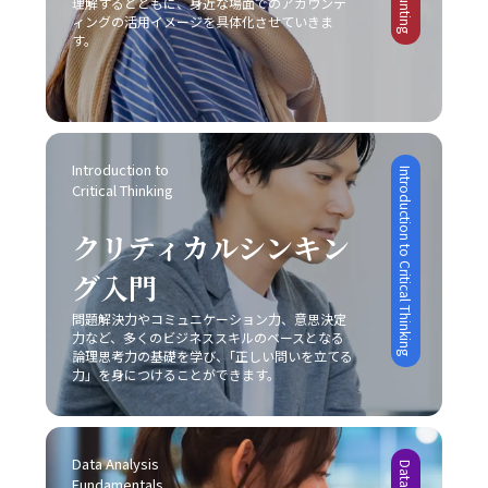
争における成功事例と失敗事例 現実のビジネスシーンに
理解するとともに、身近な場面でのアカウンテ
べきは、先延ばしの背景には「完璧主義」や「失敗恐怖
の環境に合った方法を柔軟に取り入れる姿勢が求められま
があります。この点について、「ビジネスにおけるコミュ
ィングの活用イメージを具体化させていきま
おいて、レッドオーシャン 市場での成功事例と失敗事例
症」が密接に関係しているという点です。完璧主義者は、
す。 まとめ 以上のように、ビジネスにおけるコミュニケ
す。
ニケーション能力」の現場においては、感情表現と論理的
は多岐にわたります。成功した企業は、明確な戦略と確固
全ての条件が整うのを待ってから行動するため、結果とし
ーションの不調は、単なる一方的な問題ではなく、双方の
説明のバランスを取るための訓練が不可欠です。 さら
たる差別化、そして徹底したコスト管理を実践していま
てタスクが無期限に先延ばしにされる傾向があります。一
認識のズレや情報伝達の不備、さらには思考の整理不足か
に、目的意識の欠如にも注意が必要です。コミュニケーシ
す。たとえば、コカ・コーラは新市場としてチューハイ・
方、失敗を恐れる心理は、行動の最初の一歩を踏み出すこ
ら来る複合的な現象です。特に「仕事で話が噛み合わない
ョンは方法そのものが目的ではなく、最終的には相手に行
サワー市場に参入する際、徹底した市場調査と消費者ニー
とさえも躊躇させ、結果として問題が先送りされる原因と
人との対処法」としては、具体的な対策を講じることが不
動変容を促すための手段です。目的が明確でないまま話を
ズの分析に基づく戦略展開により、短期間で一定の市場シ
なります。こうした心理的要因への正しいアプローチなく
可欠となります。まず、会議や打ち合わせの場では、前提
進めると、どれだけテクニックを駆使しても、受信者にと
ェアを獲得しました。また、トヨタ自動車は常に「カイゼ
Introduction to 
しては、「後回し癖の改善」は達成しにくいと言えるでし
条件の確認や具体的な言葉選び、相手の理解度を逐一確認
Introduction to Critical Thinking
って重要なポイントが伝わらず、業務上の成果に結び付か
ン」を徹底し、品質と効率性の向上を図ることで、激しい
Critical Thinking
ょう。 また、ADHDのような発達障害が原因の場合には、
する姿勢が求められます。次に、必要に応じて一度話を持
ない場合があります。そのため、事前に伝えたいポイント
競争環境においても堅実な成長を実現しています。 一方
個人の努力だけでは限界があることを認識し、専門の医療
ち帰り、冷静に再度整理してから再挑戦するという柔軟性
や目的を明確にし、適切な手法を選択することが、効果的
で、失敗に終わった事例も貴重な教訓として残されていま
クリティカルシンキン
機関やカウンセラーの協力を仰ぐことも大切です。一人で
も欠かせません。また、自己の論理的思考を鍛えることに
なコミュニケーションにつながります。 また、コミュニ
す。スマートフォン市場におけるモトローラの事例では、
抱え込むことなく、適切なサポートを受けながら、自己管
よって、伝えたい内容を的確にまとめる力は、長期的には
ケーションの現場がどのような「場」か、つまり使用する
他社との差別化に失敗し、急激な技術革新に乗り遅れて市
グ入門
理能力の向上を図ることが求められます。このように、先
コミュニケーション能力の向上に直結します。これによ
媒体や環境に応じた戦略も大切です。対面での会議、電話
場からの孤立を招きました。また、日産自動車は過度なコ
延ばし癖の注意点は単なる行動パターンの問題を超えて、
り、仕事で話が噛み合わない状況を未然に防ぎ、また発生
会議、メール、オンラインミーティングなど、ツールや場
問題解決力やコミュニケーション力、意思決定
スト削減施策により品質低下とブランドイメージの低下を
複雑な心理的・環境的要因が絡み合っているため、多角的
した場合にも迅速かつ効果的に対処できる基盤を作ること
力など、多くのビジネススキルのベースとなる
面ごとに適したコミュニケーションの方法が存在します。
招いた結果、激戦区でのシェア確保に大きな課題を突きつ
な視点からの対策が必要不可欠です。 ビジネス現場で
論理思考力の基礎を学び、｢正しい問いを立てる
が可能となります。最終的に、若手ビジネスマンにとって
そのため、各媒体の持つ特性や限界を理解し、状況に合わ
けられました。これらの事例は、レッドオーシャンの戦い
力」を身につけることができます。
は、タスクを早期に処理する仕組みや、効率的なスケジュ
重要なのは、一方的なコミュニケーションではなく、双方
せた柔軟な対応が必要不可欠となります。こうした注意点
方においては、単なるコスト削減や市場模倣だけでは不十
ール管理システムの導入も推奨されています。現代のITツ
の意図や認識を共有しあう姿勢です。今回ご紹介したポイ
を踏まえて、自己のコミュニケーション能力を継続的にブ
分であり、明確な差別化戦略と自社の独自性の追求が不可
ールを活用し、リマインダー機能やタイムマネジメントア
ントを実践し、「仕事で話が噛み合わない人との対処法」
ラッシュアップしていくことが、キャリアの成長に繋がる
欠であることを示しています。 レッドオーシャンとブル
プリを上手に利用することで、先延ばし癖を改善する一助
を日常の業務に取り入れることで、組織内の信頼関係の再
のです。 まとめ 本記事では、「ビジネスにおけるコミュ
ーオーシャンの使い分け レッドオーシャン市場における
Data Analysis 
となります。ただし、こうしたツールも万能ではなく、自
構築や業務効率の向上を実現できるでしょう。常に自己の
ニケーション能力」における重要性と、その構成要素、さ
戦略と対比して、ブルーオーシャン戦略は競争のない新た
Fundamentals