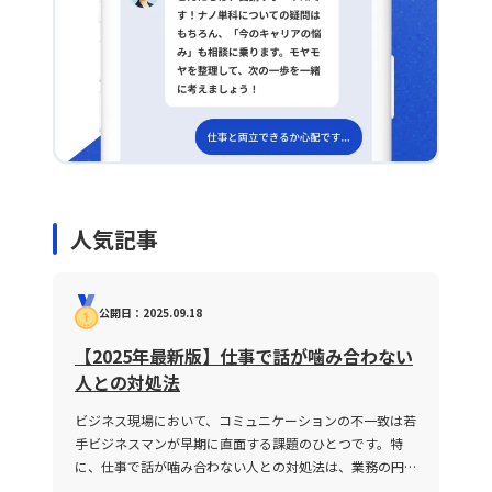
合など―を立て、次回のテスト設計へつなげるアプロー
チを検討します。 リード改善の鍵は？ また、リードス
コアリングモデルの改善においては、成約率を平均値だ
けで評価するのではなく、四半位範囲や標準偏差を活用
してばらつきの大きい属性を抽出し、スコアリングの重
み付けや閾値を再設定することでモデルの精度向上を図
ります。 CX調査で何が？ CX調査の報告書においても、
NPSの平均値のみならずプロモーター・パッシブ・デト
ラクターの比率をヒストグラムで示すことで、具体的な
要因を定量的に明示し、より効果的な施策提案への流れ
を作ることができます。 ROI分析の焦点は？ さらに、広
報や広告などのクロスチャネルROI分析でも、チャネル
人気記事
別平均CPAだけでなく、キャンペーンIDや日次CPAをヒ
ートマップでまとめる手法により、特に偏差の大きい日
やクリエイティブを特定し、原因の仮説検証を進めるこ
公開日：2025.09.18
とで、改善アクションの精度を高めることができると考
えています。 経営判断のサポートは？ 最後に、経営層
【2025年最新版】仕事で話が噛み合わない
向けのダッシュボード設計においては、平均売上や総リ
ーチといった数値だけでなく、パレート図や箱ひげ図を
人との対処法
取り入れることで、主要顧客層の状況や外れ値の影響を
直感的に共有し、部門横断の意思決定を加速させる仕組
ビジネス現場において、コミュニケーションの不一致は若
みを実装したいと考えています。 行動計画は具体的？
手ビジネスマンが早期に直面する課題のひとつです。特
具体的な行動計画としては、まず今週中に主要KPIレポ
に、仕事で話が噛み合わない人との対処法は、業務の円滑
ートの雛形を改訂し、ヒストグラムや箱ひげ図、パレー
な遂行や信頼関係の構築に直結する重要なテーマです。