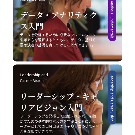
Data Analysis Fundamentals
身の内面的な問題と向き合い、根本的な解決策を模索しな
コミュニケーションスキルを磨き、効果的な意思疎通を心
らには具体的な現場での実践方法と注意点について解説し
な市場の創出を目指すアプローチです。ブルーオーシャン
ければ、「後回し癖 改善」は真の意味で実現されないで
がけることが、ビジネスパーソンとしての成長に直結する
ました。現代ビジネスにおいて、コミュニケーションは単
では、既存市場の枠にとらわれずに新規需要を発掘するこ
データ・アナリティク
しょう。 まとめ 「後回し癖の改善」は、20代の若手ビジ
重要な要素となります。
なる情報伝達ではなく、相手に行動変容を促すための極め
とが重視されるため、一見すると魅力的な選択肢に映りま
ネスマンにとって極めて重要なテーマです。タスクの先延
て高度なスキルであり、論理的思考、感情表現、非言語的
ス入門
す。しかし、どちらの戦略を採用するかは、自社の経営資
ばしは、自己効力感の低下、ストレスの蓄積、生産性の低
伝達、そして状況に応じた柔軟な対応が求められます。特
源、強み、さらには市場環境の成熟度によって大きく左右
下、さらにはキャリアの成長機会の逸失といった深刻な影
データを分析するために必要なフレームワーク
に、若手ビジネスマンはこの能力を磨くことで、上司や同
されるため、慎重な分析が求められます。レッドオーシャ
響を及ぼします。そのため、自己管理能力の向上を図るた
や考え方を理解するとともに、データに基づく
僚、さらには対外のステークホルダーとの信頼関係を築
ンの戦い方においては、既存市場で確固たる地位を築くた
意思決定の基礎を身につけることができます。
めには、まず自分自身の心理的背景や業務環境を冷静に分
き、組織全体の業績向上や自らのキャリアアップに直結さ
めに、いかに自社の独自性を打ち出し、競合他社との差別
析することが不可欠です。また、具体的な改善策として
せることが可能となります。 また、コミュニケーション
化を成功させるかが非常に重要な要素となります。 具体
は、以下の8つの方法が有効であると考えられます。 ま
の成功は意識的な目的設定と適切な手法の選択に依存する
例として、大手家電メーカーが技術力と広範な販売網とい
ず、「とりあえずはじめてみる」というシンプルながらも
ため、日々の業務の中で自らの発言や対話を振り返り、ど
う強みを持ちながらも、成熟市場での競争に挑むケース
強力な方法があります。初動の一歩を踏み出すことで、
のように相手に伝わっているかを検証する姿勢が不可欠で
や、ベンチャー企業が限定されたリソースを最大限に活か
Leadership and 
Leadership and Career Vision
徐々にタスクへの抵抗感が薄れ、以降の作業がスムーズに
す。若手ビジネスマンとしては、まずは基本的なスキルを
Career Vision
してニッチ市場で新たな需要を創造するケースなど、各企
進む効果が期待できます。次に、簡単に実行可能なタスク
習得し、実践を重ねながら「論理」と「感情」のバランス
業は自社の特性に応じた戦略を展開しています。このよう
から取り掛かることにより、成功体験を積み重ねる点も重
を追求することが、信頼構築および成果創出への近道であ
リーダーシップ・キャ
な事例からも、どの市場戦略を採るにしても、常に自社の
要です。成功体験は自信を形成し、やがて大きな課題に対
ると言えます。今後も、技術の進化とグローバル化が進む
強みと市場環境の両面を的確に把握し、その上でレッドオ
しても積極的に取り組む原動力となります。 さらに、や
リアビジョン入門
中で、多様なコミュニケーション手法を状況に応じて使い
ーシャンの戦い方を実践することが成功の鍵であることが
るべきタスクに専念できる環境を整えることも、先延ばし
分けるセンスを養い、柔軟な対応力を持つことが求められ
明らかです。 実践に向けた心構えと今後の展望 レッドオ
癖の改善に有効です。職場や自宅での雑音や不要な割り込
リーダーシップを発揮して組織・メンバーを動
るでしょう。 最終的に、「ビジネスにおけるコミュニケ
ーシャンの戦い方を実践するためには、単なる理論や事例
かすための基本的な考え方を学ぶとともに、リ
みを排除し、集中できる空間を確保する工夫は、業務効率
ーション能力」における本質は、発信者が目的を明確に
の学習に留まらず、実際のビジネス現場での迅速な対応と
ーダーとしての自分自身のキャリアについて考
の向上につながります。目標を細かく設定し、進捗状況を
し、受信者がその意図を正確に理解するという双方の協調
継続的な改善が求められます。まず、自社の強みや改善点
えを深めていきます。
明確に把握することで、自分自身の達成度を視覚化し、モ