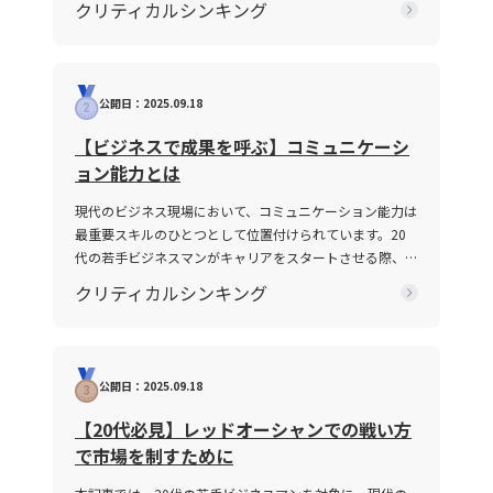
クリティカルシンキング
ト図を自動生成するツールを作成します。続いて、来週
2025年の現代において、情報の多様化や働き方の変化が
には主要指標を要素分解ツリーで可視化したダッシュボ
進む中、明確な意図伝達が求められ、話がかみ合わない状
ードを試作し、経営層へのレビューを実施する予定で
況を改善するための具体的手法が注目されています。本記
す。その後、2週間以内に過去のキャンペーン実績をも
事では、なぜ「話が噛み合わない状態」が生じるのか、そ
とに年齢や購買頻度でビン分けし、空洞セグメントの抽
公開日：2025.09.18
の原因と背景を整理するとともに、仕事で話が噛み合わな
出ロジックを構築します。 改善プロセスの定着は？ 今
い人との対処法を具体的に解説します。多くの若手ビジネ
月末には空洞セグメント向けのテスト設計を完了させ、
【ビジネスで成果を呼ぶ】コミュニケーシ
翌月にはリードスコアリングモデルの再学習と改善を実
スマンが抱えるコミュニケーションギャップについて、論
ョン能力とは
施する計画です。また、四半期ごとに寄与度分析レポー
理的思考を交えて解説し、実務で役立つヒントを提供しま
トを自動生成し、改善施策の立案を行い、継続的に学習
す。 話がかみ合わない状態とは ビジネスシーンにおける
現代のビジネス現場において、コミュニケーション能力は
と検証を社内に蓄積することで、「平均値→分布」「結
「話がかみ合わない状態」とは、意図や目的の認識のズ
最重要スキルのひとつとして位置付けられています。20
果→要因分解」という共通プロセスを定着させていきた
レ、情報の伝達不足、さらには前提条件の違いにより、相
代の若手ビジネスマンがキャリアをスタートさせる際、報
いと考えています。
手と効果的なコミュニケーションが図れない状況を指しま
告・連絡・相談はもちろん、上司・部下、部署間、さらに
クリティカルシンキング
す。多くの場合、このような現象は一方的な問題ではな
は対外の取引先との関係構築にもおいて、この能力は不可
く、双方の認識の不一致や話の抽象度が高すぎることから
欠です。この記事では「ビジネスにおけるコミュニケーシ
生じます。たとえば、上司や先輩、同僚との会話におい
ョン能力」に焦点を当て、その定義から具体的なスキルの
て、伝えたい内容が具体性に欠け、相手に正確に意図が伝
構成要素、日々の実践方法、注意すべきポイントまで、専
公開日：2025.09.18
わらないことが挙げられます。前提条件や目的が共有され
門性の高い視点で徹底解説します。また、ICTツールが急
ていない場合、会話は容易に脱線し、誤解を生む原因とな
速に進化し、対面・非対面双方のコミュニケーションが混
【20代必見】レッドオーシャンでの戦い方
ります。さらに、個々の話し方の好みや知識量の違い、さ
在する現代において、コミュニケーション能力がどのよう
で市場を制すために
らには一方の思考が整理されずに抽象的な言葉で表現され
に成果に結び付くのか、その背景と実践的な鍛え方につい
る場合、双方の話の噛み合わなさは一層深刻になります。
ても言及していきます。 コミュニケーション能力とは コ