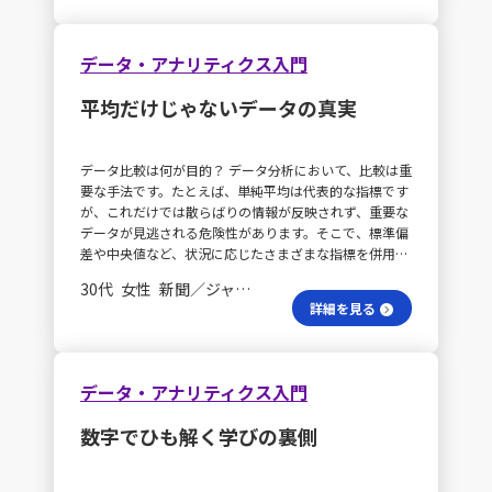
データを扱う際には、経時変化を示すグラフを活用する
ことも大切だと感じます。ただし、複数の要素が存在す
る場合、どの部分をグラフ化するかの選択は慎重に行う
データ・アナリティクス入門
必要があります。あらかじめ目的に沿った問題箇所を整
理し、具体的にどの要素が有効かを明確にした上でグラ
平均だけじゃないデータの真実
フ化する習慣を身につけたいと思います。 数値の裏側を
探る？ 業務でデータを加工したり、調査を行う場合、
平均値が頻繁に目に入りますが、その数字の背後にある
データ比較は何が目的？ データ分析において、比較は重
ばらつきを意識することが欠かせません。単純な数字に
要な手法です。たとえば、単純平均は代表的な指標です
惑わされず、加重平均や幾何平均といった他の代表値も
が、これだけでは散らばりの情報が反映されず、重要な
適切な場面で選択できるように、知識を深めていきたい
データが見逃される危険性があります。そこで、標準偏
と考えています。
差や中央値など、状況に応じたさまざまな指標を併用す
ることで、より正確な分析が可能となります。また、グ
30代 女性 新聞／ジャーナリズム 一般社員／職員
ラフ化することにより、傾向を把握しやすくなり、新た
詳細を見る
な仮説を立てやすくなるという利点もあります。 サイト
指標をどう考える？ Webサイトにおける各種指標の検
討でも、従来の単純平均だけでなく、データのばらつき
を反映させる標準偏差の計算や、グラフを用いたビジュ
データ・アナリティクス入門
アル化が重要であると考えられます。こうした手法によ
って、これまで気付かなかった仮説を発見する可能性が
数字でひも解く学びの裏側
広がります。 仮説検証はどう進む？ 現在実施している
Webサイトのデータ分析についても、今回学んだ各種指
標を活用し、改めて平均値の計算やヒストグラムによる