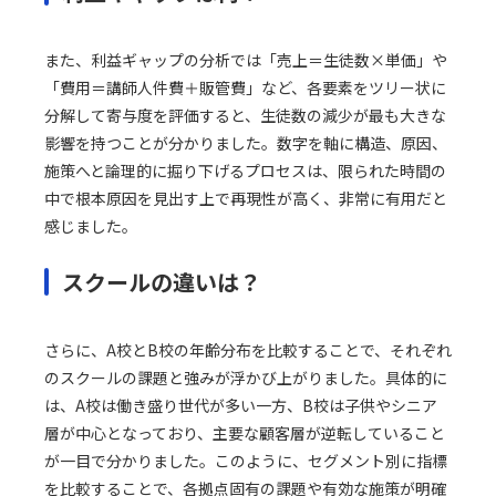
また、利益ギャップの分析では「売上＝生徒数×単価」や
「費用＝講師人件費＋販管費」など、各要素をツリー状に
分解して寄与度を評価すると、生徒数の減少が最も大きな
影響を持つことが分かりました。数字を軸に構造、原因、
施策へと論理的に掘り下げるプロセスは、限られた時間の
中で根本原因を見出す上で再現性が高く、非常に有用だと
感じました。
スクールの違いは？
さらに、A校とB校の年齢分布を比較することで、それぞれ
のスクールの課題と強みが浮かび上がりました。具体的に
は、A校は働き盛り世代が多い一方、B校は子供やシニア
層が中心となっており、主要な顧客層が逆転していること
が一目で分かりました。このように、セグメント別に指標
を比較することで、各拠点固有の課題や有効な施策が明確