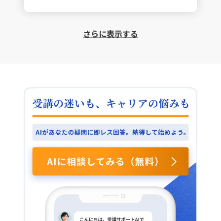
で、より明確に理解できるようになりました。 顧客単
であると学びました。これにより、先入観に捉われず具
価の確認は？ 現在、一定の条件下で顧客単価を分析し
体的な打ち手を見いだすことが可能になります。 ヒスト
ており、単純平均以外の視点やバラつきの観点からの分
グラムで理解？ ヒストグラムという可視化ツールにつ
さらに表示する
析に着目し、これまで手つかずだった部分の解明に取り
いても大きな学びがありました。年齢のような連続変数
組む予定です。その際、前回学んだ分析の目的を明確に
を度数分布として表示することで、山の位置や高さ、外
し、仮説を立てながら検証する手法を実践したいと考え
れ値の存在、平均や中央値とのズレなどを直感的に理解
ています。 実践方法はどう？ 具体的には、以下の点を
しやすくなり、チーム内の共有や迅速な意思決定につな
意識して進めます。まず、初回の学びに沿った手順を振
がることを実感しました。 今後の視点は？ これらの学
り返りながら、地道に分析に取り組むこと。次に、仮説
びを踏まえ、今後は「平均ではなく分布を見る」「結果
を立てる際には、数字をざっくりとビジュアル化して全
から逆算して要因を分解する」という視点を意識し、セ
体像を把握すること。そして、代表値や散らばりに焦点
グメント別の比較や仮説と検証のサイクルを高速で回す
を当てた分析を行い、見やすく伝わりやすいグラフなど
ことで、的確な改善策を提案していきたいと考えていま
のビジュアル化にも努めます。
す。 データ分析は万全？ この手法はマーケティングデ
ータの作成や報告のほぼすべての場面で再現性高く応用
できると実感しました。例えば、月次KPIレポートでは
サイト訪問者の平均滞在時間だけでなくヒストグラムを
活用し、離脱が集中する滞在秒数帯を明らかにします。
また、指標をチャネル別やデバイス別に分解すること
で、最も寄与度の高いセグメントを特定することも可能
です。 キャンペーン対策は？ 新規顧客獲得キャンペー
ンでは、過去の結果を年齢と購買頻度の度数分布で可視
化し、コンバージョンが低い空洞セグメントに対して仮
説―例えばクリエイティブの不一致や配信時間帯の不適