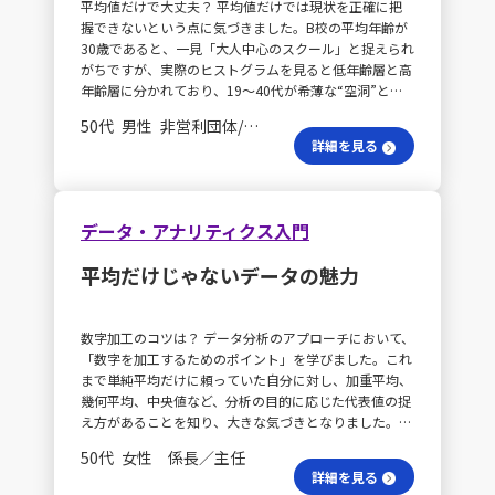
平均値だけで大丈夫？ 平均値だけでは現状を正確に把
可視化を行います。その上で、従来の仮説が成立してい
握できないという点に気づきました。B校の平均年齢が
るかどうか、また新たな仮説が導き出されるかを検討
30歳であると、一見「大人中心のスクール」と捉えられ
し、反復的な検証により、より多角的な分析を進めてい
がちですが、実際のヒストグラムを見ると低年齢層と高
く予定です。
年齢層に分かれており、19～40代が希薄な“空洞”とな
っていることが明らかです。分布のばらつきを示す指標
50代 男性 非営利団体/ボランティア 部長
やデータの可視化の重要性を再認識する結果となりまし
詳細を見る
た。 利益ギャップは何？ また、利益ギャップの分析で
は「売上＝生徒数×単価」や「費用＝講師人件費＋販管
費」など、各要素をツリー状に分解して寄与度を評価す
ると、生徒数の減少が最も大きな影響を持つことが分か
データ・アナリティクス入門
りました。数字を軸に構造、原因、施策へと論理的に掘
り下げるプロセスは、限られた時間の中で根本原因を見
平均だけじゃないデータの魅力
出す上で再現性が高く、非常に有用だと感じました。
スクールの違いは？ さらに、A校とB校の年齢分布を比
較することで、それぞれのスクールの課題と強みが浮か
数字加工のコツは？ データ分析のアプローチにおいて、
び上がりました。具体的には、A校は働き盛り世代が多
「数字を加工するためのポイント」を学びました。これ
い一方、B校は子供やシニア層が中心となっており、主
まで単純平均だけに頼っていた自分に対し、加重平均、
要な顧客層が逆転していることが一目で分かりました。
幾何平均、中央値など、分析の目的に応じた代表値の捉
このように、セグメント別に指標を比較することで、各
え方があることを知り、大きな気づきとなりました。
拠点固有の課題や有効な施策が明確になると実感しまし
散らばりの見方は？ また、標準偏差によりデータの散
た。 仮説検証は正確？ また、仮説を立てた上で講座の
50代 女性 係長／主任
らばりを見る方法についても、漠然としたイメージか
時間帯やキャンペーン履歴、交通網のデータなどを用い
詳細を見る
ら、基本的な考え方や２SDルールの説明を受けること
て検証を行う、仮説思考とデータ検証の往復が大変重要