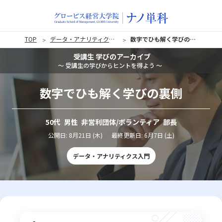
TOP
データ・アナリティクス入門
数字でひも解く学びの裏側
受講生 学びのアーカイブ
〜 受講生の学びからヒントを得よう 〜
数字でひも解く学びの裏側
50代 男性 非営利団体/ボランティア 部長
公開日:
8月21日 (木)
最終更新日:
6月7日 (土)
データ・アナリティクス入門