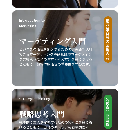
です。これを実現するためには、日々の実務の中での振り
を冷静に分析し、どの戦略が最も有効であるかを判断する
チベーションを維持することが可能です。また、締切を2
返りと研鑽が不可欠であり、自らのコミュニケーションス
ことが重要です。また、顧客のニーズや市場動向の変化に
段階で設定する方法も、タスクを段階的に処理し、プロジ
タイルを磨き上げることが、結果として組織全体のパフォ
敏感であること、そして柔軟な戦略の見直しが不可欠とな
ェクト全体を効率的に管理するための有効な手段と言える
ーマンス向上に繋がるのです。自分自身の成長と共に、組
Introduction to 
ります。市場は常に変動し続けており、今日の成功が明日
Introduction to Marketing
でしょう。 完璧主義に陥らず、自分に過度な厳しさを課
織全体での良好な情報共有が促進されることにより、ビジ
Marketing
の成功を保証するものではないため、レッドオーシャンの
さない点や、失敗を恐れずに挑戦する姿勢を持つことも、
ネスの現場における成果が確実に向上するでしょう。
戦い方においては常に革新と挑戦の姿勢を維持しなければ
先延ばし癖改善の鍵となります。たとえば、多少のミスや
マーケティング入門
なりません。 今後、AIやIoT、さらにはブロックチェーン
失敗は成長過程の一部と捉え、次回への学びとすること
技術など最先端技術の進展が加速することで、ビジネス環
で、行動へのブレーキを緩めることができます。さらに、
ビジネスの価値を創造するための、実践で活用
境は一層複雑化するとみられます。しかし、このような変
周囲の信頼できる同僚や上司に適切に協力を求めること
できるマーケティング基礎知識やマーケティン
動期においては、逆に新たなビジネスモデルや市場ニーズ
グ的視点（モノの見方・考え方）を身につける
で、タスクの分担や業務効率の向上にもつながり、結果と
が生まれるチャンスも多く存在します。将来的には、従来
とともに、顧客体験価値の重要性を学びます。
して「後回し癖の改善」が促進されます。 総じて、先延
のレッドオーシャンの戦い方に加え、テクノロジーを駆使
ばし癖の改善は単なる業務の効率化に留まらず、自己成長
したデジタル戦略との融合が、企業の競争力を左右する重
やキャリアアップ、そして精神的健康に直結する課題で
要な要素となることは間違いありません。そのため、今の
す。20代の若手ビジネスマンは、日々の忙しさに追われ
うちから情報収集や市場分析に注力し、柔軟かつ先見性の
る中で、この先延ばしという悪循環を断ち切り、主体的か
ある戦略を構築することが求められます。 まとめ 本記事
つ計画的な行動を身につけることが、将来的な成功に不可
Strategic Thinking
では、2025年という変革の時代において、20代の若手ビ
Strategic Thinking
欠であると言えるでしょう。一度自らの行動パターンを見
ジネスマンが直面する厳しい市場環境の中で、「レッドオ
直し、ここで紹介した8つの方法を実践することで、徐々
戦略思考入門
ーシャンの戦い方」の重要性とその具体的な戦略について
に「後回し癖の改善」の効果を実感できるはずです。 最
解説してきました。レッドオーシャンとは、既存市場にお
終的には、先延ばし癖を克服し、時間とエネルギーを有効
戦略的に意思決定をするための思考法を身に着
ける激しい競争環境を指し、価格競争や限られた市場シェ
活用するための意識改革が求められます。焦らず、一歩一
けるとともに、自分のキャリアも戦略的に考