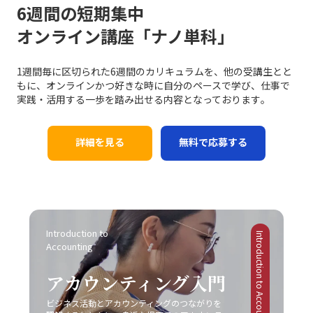
た別の問題です。「ビジネスにおけるコミュニケーション
場におけるポルシェの例は、限られた層に対して圧倒的な
6週間の短期集中
なりました。その中で「後回し癖の改善」に取り組むこと
共有することで、後の誤解を避けることができます。ま
能力」においては、相手に正しく意図が伝わるかどうかが
ブランド価値を提供する成功例と言えるでしょう。この戦
は、単なる習慣の見直しにとどまらず、自己のキャリア戦
た、日常的なコミュニケーションにおいても、相手の表情
オンライン講座「ナノ単科」
重要であり、結果として行動変容が起こることが成功指標
略は、レッドオーシャンの戦い方の一環として、自社の強
略を見直すための重要な要素ともなっています。次のセク
や声のトーン、さらには話の流れからその理解度を汲み取
となります。 また、コミュニケーションには必ずしも相
みや専門性を最大限に活かすための戦略として注目されて
ションでは、先延ばし癖がもたらす具体的な影響と、注意
る姿勢が重要です。経験豊富なマネージャーの中には、相
手に完全に伝えることができないという不確実性がありま
います。 市場の変化と戦略の進化 テクノロジーの進化、
1週間毎に区切られた6週間のカリキュラムを、他の受講生とと
すべきポイントについて詳述していきます。 先延ばし癖
手の話し方をよく観察し、適宜「確認の質問」を挟むこと
す。言葉だけでは伝えきれない非言語的要素、例えば身振
グローバルな競争、そして顧客ニーズの多様化により、現
もに、オンラインかつ好きな時に自分のペースで学び、仕事で
の注意点 先延ばし癖に対して注意すべきポイントは多岐
で、対話の精度を高める手法を実践している方もいます。
り手振りや表情、声のトーンなどが大きな役割を果たして
代の市場環境はかつてないほど複雑かつダイナミックにな
実践・活用する一歩を踏み出せる内容となっております｡
に渡ります。まず、先延ばし癖が進行すると、日々の業務
さらに、後日話の内容を再整理し、改めて議論を行う「仕
おり、これらを適切に使い分けることが求められます。誤
っています。さらに、デジタルトランスフォーメーション
に対する自己効力感が低下し、やがて自信を失う危険性が
切り直し」も効果的です。特に、感情が絡んだ会話や大き
解を生むリスクがあるため、「既読」や「いいね」など、
（DX）の波に乗ることで、従来のビジネスモデルに大き
高まります。仕事を着手するたびに「また先延ばしをして
な意思決定が必要なシーンでは、一度話題を持ち帰り、冷
オンラインでの簡素なサインに依存しすぎると、真意が伝
な変革が起きています。このような時代で「レッドオーシ
詳細を見る
無料で応募する
しまった」という自己否定的な考えが自己評価を下げ、メ
静な判断のもとで再度議論を交わすことで、双方にとって
わらず、結果として混乱が生じる恐れがあります。 さら
ャンの戦い方」を模索する際、伝統的な戦略だけではな
ンタルの悪循環を生むことになります。また、タスクが山
納得のいく結論に至ることが期待されます。最後に、自己
に、自分自身のバイアスにも気を付ける必要があります。
く、デジタル技術の活用や情報分析に基づく意思決定が求
積みになることにより、精神的・肉体的なストレスが急増
の伝達力を向上させるために、日常的に論理的思考をトレ
各個人が持つ固定概念や先入観は、意図しない誤解やコミ
められるようになりました。 例えば、デジタルマーケテ
する点にも十分な注意が必要です。 さらに、生産性の低
ーニングすることが重要です。論理的に物事を整理し、因
ュニケーションのズレを引き起こす原因となりえます。自
ィングやビッグデータ解析を駆使して市場の動向をリアル
下は、個人だけではなく、組織全体に悪影響を及ぼす可能
果関係を明確にする習慣は、情報の抜け漏れを防ぎ、効率
分の考えが常に正しいという前提に立たず、相手の立場や
タイムで把握し、消費者のニーズの変化に迅速に対応する
性があります。プロジェクトの進行が遅れることで、チー
的なコミュニケーションの基盤となります。若手ビジネス
背景を十分に理解しながら対話を進めることが、円滑なコ
手法は、競合他社に先駆けた効果的な戦略です。SNSやオ
ムメンバー間の連携が乱れ、結果として全体のパフォーマ
Introduction to 
マンが自身のキャリアを磨く上で、これらの手法を実践す
Introduction to Accounting
ミュニケーションを促進します。 また、論理と感情のバ
ンラインプラットフォームでのブランディングも、従来の
Accounting
ンスが低下するリスクがあります。これにより、個人の評
ることは、長期的な成長にも大きく寄与するでしょう。こ
ランスが重要です。ビジネスシーンでは、論理的な説明が
広告や宣伝方法とは一線を画す新たな方法として取り入れ
価が下がり、キャリア上の成長機会や重要なチャンスが逃
れらの具体的な対処戦略は、「仕事で話が噛み合わない人
求められる場面も多い一方で、相手の感情に寄り添うこと
られています。このように、レッドオーシャンの戦い方に
アカウンティング入門
されることにつながります。そのため、先延ばし癖は単な
との対処法」として多くのビジネスシーンで応用可能であ
も必要不可欠です。論理だけでは伝え切れない部分や、感
おいては、伝統的な戦略と最新のテクノロジーを融合させ
る個人的な問題に留まらず、社会人としての基礎力や信頼
り、適切に実践することで、業務効率やチームの生産性の
情を込めた発信が不足していると、相手の共感を得ること
ることで、競争優位性を確保する必要があるのです。 競
ビジネス活動とアカウンティングのつながりを
性を左右する重大な問題と言えます。 ここで特に留意す
向上につながります。経験に基づく実践例を参考に、各自
が難しくなり、結果的に意思疎通がうまくいかない可能性