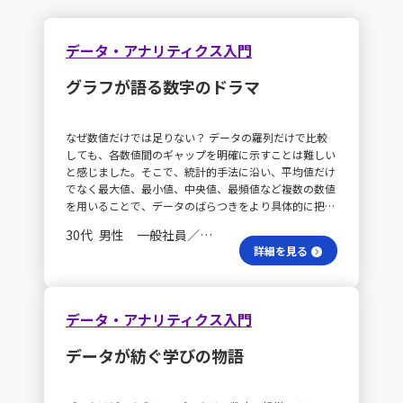
データ・アナリティクス入門
グラフが語る数字のドラマ
なぜ数値だけでは足りない？ データの羅列だけで比較
しても、各数値間のギャップを明確に示すことは難しい
と感じました。そこで、統計的手法に沿い、平均値だけ
でなく最大値、最小値、中央値、最頻値など複数の数値
を用いることで、データのばらつきをより具体的に把握
できることに気付きました。また、こうした整えた数値
30代 男性 一般社員／職員
データをグラフで視覚化することで、全体の傾向がより
詳細を見る
分かりやすくなると実感しました。 定性情報はどれほ
ど重要？ 実務上の変化を的確に捉えるためには、数値
データと併せて定性情報のリサーチが不可欠です。これ
までは、物量の精査や曜日ごとの波動を捉える際に平均
データ・アナリティクス入門
値や中央値を多用していましたが、異常なオーダーも含
めた数値をそのまま資料に取りまとめると、全体の概況
データが紡ぐ学びの物語
が見えにくくなる可能性があります。今後は、日々の実
績をもとに異常値を定義した上で、データの加工と分析
に取り組んでいきたいと考えています。