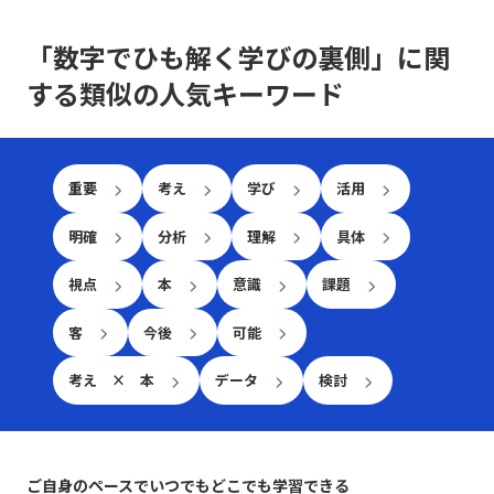
いうキーワードを軸に、先延ばし癖がもたらすリスクと、
直す選択肢も有効です。特に、重要な会話内容や方針確認
これは単なる情報伝達に留まらず、感情や非言語的な要素
との熾烈な争いが交錯し、限られた市場シェアの取り合い
改善に向けた実践的アプローチを解説します。 先延ばし
の際には、十分な準備をしてから再度対話を試みること
を含む複合的なプロセスであり、相手にどこまで伝わった
が続きます。そのため、レッドオーシャンの戦い方におい
「数字でひも解く学びの裏側」に関
癖とは 先延ばし癖とは、必要なタスクや業務を期限内に
が、後のトラブル回避に寄与します。・さらに、自己の思
か、あるいは誤解が生じたかを見極める能力が必要となり
ては、自社の強みや独自性を生かした戦略立案が不可欠と
着手・遂行せず、後回しにする習慣や傾向を指します。こ
考を論理的に整理する力を高めることで、情報の伝達精度
ます。「ビジネスにおけるコミュニケーション能力」で成
する類似の人気キーワード
なります。 レッドオーシャン 戦い方の基本戦略 レッドオ
の現象は単なる怠慢や意志の弱さだけに起因するものでは
が向上し、結果として仕事で話が噛み合わない人との対処
功を収めるためには、自身の伝えたい内容を明確に定義
ーシャン市場で成功を収めるためには、以下の3つの基本
なく、心理的要因や環境要因の複合的な結果とも言えま
法がより効果的に機能します。論理的思考は、複雑な情報
し、使用する手段・場面に応じて最適な技術を選択できる
戦略が有効であるとされています。第一に、差別化戦略で
す。例えば、失敗への恐怖心や完璧主義、さらには
をシンプルにまとめるための基本スキルであり、コミュニ
柔軟性が求められます。 特に、若手ビジネスマンにとっ
す。他社と同じ製品・サービスを提供していては、顧客は
ADHD（注意欠陥・多動性障害）などの発達特性が背景に
ケーションの質を大きく左右します。これらの注意点を踏
ては、自分自身の意見を論理的かつ説得力をもって表現
選択に迷い、競争に負けるリスクが増します。スターバッ
重要
考え
学び
活用
ある場合もあります。こうした場合、従来のタイムマネジ
まえた上で、相手の意見を尊重しつつ、自分の意図を明確
し、相手の意見を丁寧に聴く技術は大きな強みとなりま
クスのように、品質の高さと独自の店舗体験を提供するこ
メント技術だけでは対処が難しく、「後回し癖の改善」を
に伝える努力が、スムーズな意思疎通を実現するための基
す。また、対面と非対面双方のコミュニケーションにおい
とで、単なる価格競争から差別化を図る戦略は、レッドオ
目指す上で、自己理解と内面的な対策が欠かせません。
明確
分析
理解
具体
本といえます。話が噛み合わないと感じた際には、焦ら
て、それぞれ異なるルールやエチケットが存在するため、
ーシャンの戦い方としての有力な手法です。 第二に、コ
また、先延ばし癖は放置されると、業務遂行に大きな弊害
ず、一度立ち止まって基本に立ち返ることが、最終的には
状況に応じた適切な対応が重要です。例えば、会議での発
ストリーダーシップ戦略です。効率的な運営を徹底し、無
をもたらします。たとえば、予定された期限までにタスク
視点
本
意識
課題
仕事で話が噛み合わない人との対処法として有効です。
言やメールでの簡潔な表現、さらにはSNSやチャットでの
駄な経費や労力を削減することで市場価格を下回る優位性
が完了しないことによるストレスの増加、結果的な自信喪
具体的な対処戦略と実践例 ここでは、「仕事で話が噛み
リアルタイムなやりとりなど、各シーンで必要とされる細
を保持します。ユニクロが示した事例のように、大量仕入
失、そして長期的にはキャリアチャンスの逸失へとつなが
合わない人との対処法」として認識される具体的な戦略
客
今後
可能
やかな配慮が質の高いコミュニケーションを実現する鍵と
れや生産工程の合理化によって、低価格でも品質を維持す
ります。このような問題は個人だけでなく、チームや組織
を、実践例とともに解説します。多岐にわたる原因に対し
なります。 コミュニケーション能力の注意点 コミュニケ
ることができれば、急激な価格競争にも耐える力が養われ
全体に影響を及ぼすため、早期に原因を特定し、適切な対
て、個々のケースに応じた対策を講じることが求められま
考え × 本
データ
検討
ーション能力を高めるためには、単に技術を習得するだけ
るのです。ただし、過度なコスト削減は品質低下やブラン
策を講じることが求められます。先延ばし癖に取り組むプ
す。まず、会話の開始時に必ず現状の認識を共有すること
でなく、いくつかの落とし穴や注意点を認識する必要があ
ド価値の喪失というリスクもあるため、バランスを見極め
ロセスは、自分自身を見つめ直し、効率的な業務遂行と成
が基本です。長年の経験が示すように、「話の前提条件を
ります。まず、情報伝達とコミュニケーションの違いに注
ることが重要です。 第三に、ニッチ戦略です。市場全体
長機会を確実に捉えるための重要なステップと言えるでし
合わせる」ことは、双方のコミュニケーションの齟齬を防
意が必要です。単なるデータや数字の伝達が成功したとし
ではなく、特定の顧客セグメントや特定のニーズに特化す
ょう。 近年は特に、テクノロジーの発展とともに多様な
ぐ第一歩です。たとえば、新たなプロジェクトのキックオ
ても、相手がその情報をどう受け取り、行動に移すかはま
ることで、競争相手の少ない領域を開拓します。高級車市
ご自身のペースでいつでもどこでも学習できる
働き方が広がる中で、自己管理能力が強く問われるように
フミーティングでは、各参加者が同じゴールと進行予定を