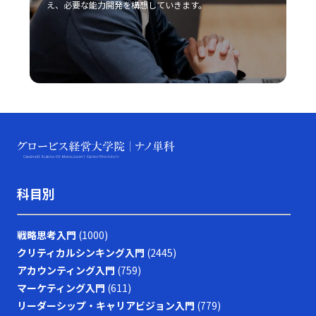
ア、利益率の低下といったリスクが伴います。このような
え、必要な能力開発を構想していきます。
歩着実に、自己改善のプロセスを進めることが重要です。
中で成功するためには、他社との差別化、コストリーダー
皆さんが今後、業務上の課題を迅速かつ効果的に解決し、
シップ、ニッチ戦略など自社の強みを最大限に活かすアプ
自己成長を加速させる一助となることを心より願っていま
ローチが不可欠です。また、デジタル技術や最新の市場動
す。この取り組みが、豊かなキャリア形成と充実した人生
向を取り入れることで、従来の戦略だけでなく新たなビジ
への道を切り開くための大きな一歩となるでしょう。
ネスモデルの構築が求められています。 今後のビジネス
シーンは、一層熾烈な競争と急速な市場変化が予想される
ため、レッドオーシャン 戦い方においても、常に柔軟な
発想と先を見据えた戦略が必要です。成功事例に見ると、
スターバックス、コカ・コーラ、トヨタ自動車などが、自
社の独自性を武器にして激戦区を勝ち抜いていることから
も、自社の強みをしっかりと把握し、独自の価値提案を行
うことの重要性が理解できるでしょう。さらに、競合他社
科目別
との違いを明確にし、適切なタイミングで戦略の見直しと
改善を図ることで、どのような厳しい市場環境でも勝利を
掴むことが可能となります。 最終的に、レッドオーシャ
戦略思考入門
(1000)
ンの戦い方においては、単なる生存戦略ではなく、今後も
クリティカルシンキング入門
(2445)
持続的な成長を実現するための基盤として、企業やビジネ
スパーソン自身が常に学び、挑戦し続ける姿勢が求められ
アカウンティング入門
(759)
ます。現代の急激な変革期において、若手ビジネスマンが
マーケティング入門
(611)
自らのキャリアと企業の成長を支えるためにも、戦略的思
リーダーシップ・キャリアビジョン入門
(779)
考と柔軟な対応力を身につけ、レッドオーシャンの荒波を