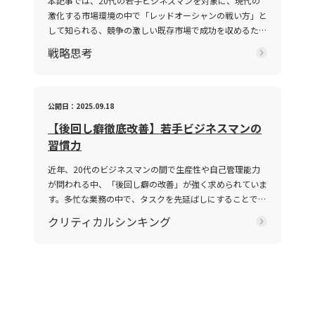
本記事では、20代の若手ビジネスマンを対象に、現代の
話がかみ合わない現象は、単なるコミュニケーションのミ
ミュニケーション能力とは、単に情報を伝えるだけではな
激化する市場環境の中で「レッドオーシャンの戦い方」と
スではなく、現代ビジネスにおける意思疎通の複雑さと密
く、相手の反応を予測し、意思疎通を円滑にするための高
して知られる、競争の激しい既存市場で成功を収めるため
接に関わっています。企業内の組織体制や情報共有の仕組
度なスキルを指します。ビジネスにおいては、報連相やプ
の戦略や心得について、最新の事例とともに解説します。
戦略思考
み、さらには個々人の論理的思考の有無が、結果として仕
レゼンテーション、会議、さらにはオンラインツールを介
グローバル化が進み、テクノロジーの急速な発展や市場環
事で話が噛み合わない人との対処法を模索する上での鍵と
した対話など、多岐にわたるシーンで求められます。この
境の変動が続く2025年のビジネスシーンにおいて、いか
なっています。 仕事で話が噛み合わない人との対処法の
能力は、家庭教育や学校教育の枠を超え、実際の業務経験
にして自身の企業やキャリアを戦略的に舵取りし、激戦区
注意点 ビジネス環境において、特に「仕事で話が噛み合
や日常生活での相互作用を通じて自然に身につく側面が強
であるレッドオーシャンを勝ち抜くのか、その具体的な手
公開日：2025.09.18
わない人との対処法」を実践する際には、いくつかの注意
く、個人の素質と経験が複雑に絡み合っています。「ビジ
法と注意点を体系的に整理しました。 レッドオーシャン
【後回し癖徹底改善】若手ビジネスマンの
点を踏まえる必要があります。まず、会話の基本となる前
ネスにおけるコミュニケーション能力」における成功の鍵
とは 「レッドオーシャン」とは、既存市場における熾烈
提条件を共有することが不可欠です。会議や打ち合わせの
習慣力
は、論理的思考、傾聴力、発信力といった要素を統合し、
な競争環境を表す比喩表現です。この概念は、2005年に
冒頭で議論のゴールや目的、前提条件を再確認すること
相手に正確かつ効果的なメッセージを伝えることで、相手
W・チャン・キムとレネ・モボルニュによって提唱された
近年、20代のビジネスマンの間で生産性や自己管理能力
で、話の軸がぶれるのを防ぐことができます。具体的な対
の行動変容を促す点にあります。 近年、ICT技術の進展に
『ブルー・オーシャン戦略』にて取り上げられ、赤く血に
が問われる中、「後回し癖の改善」が強く求められていま
策としては、以下の点が挙げられます。・まず、話の内容
より、メール、チャット、ビデオ会議など多様なコミュニ
染まった海をイメージすることで、限られた需要を巡って
す。多忙な業務の中で、タスクを先延ばしにすることで生
は具体的に整理し、主語と述語を明確にすることが重要で
ケーション手法が登場しました。しかし、テキストや非対
多数の企業が激しく争う状況を表現しています。特に、レ
じるストレスや自信喪失、生産性の低下は、キャリア形成
す。特に急いでいる状況や複雑な問題を扱う場合、あいま
面のやりとりは時に「既読未読」「いいね」といった簡易
クリティカルシンキング
ッドオーシャの 戦い方としてのアプローチは、価格競争
において決定的なマイナス要素となりかねません。この記
いな表現を避け、論点を整理して伝える努力が必要で
な反応だけに頼る傾向があり、誤解や遅延が発生する可能
に終始しやすい市場の中で如何にして自社の独自性を打ち
事では、先延ばし癖の本質とその背景にある理由を整理す
す。・次に、相手の理解度を随時確認することが推奨され
性があります。このため、現代のビジネスシーンでは、対
出すか、また効率化やコスト削減、ニッチ市場への特化を
るとともに、具体的な改善策として8つの方法を提示して
ます。たとえば、「私の理解ではこの点ですが、〇〇さん
話の意図や背景、さらには相手の心理状態などを正確に把
通じて勝利を収めるかという戦略に注目が集まります。
いきます。業務の効率や精神的な安定を目指すためには、
のお考えはどうでしょうか？」といった確認を行うこと
握する高度な能力がますます求められているのです。 そ
競争環境の激化は、単に製品やサービスの質を向上させる
単なる時間管理だけでなく、心理的な側面にも目を向ける
で、認識のズレを未然に防ぐことが可能です。・また、ど
もそもコミュニケーションとは、人々が互いの考え、感
だけでは勝ち抜けない現実を反映しています。レッドオー
必要があります。ここで取り上げる「後回し癖の改善」と
のような場面であっても、一度会話を中断し、再度仕切り
情、価値観を伝え合い、理解し合う一連のプロセスです。
シャン市場では、既存の大手企業だけでなく、新規参入者