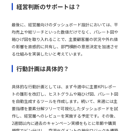
経営判断のサポートは？
最後に、経営層向けのダッシュボード設計においては、平
均売上や総リーチといった数値だけでなく、パレート図や
箱ひげ図を取り入れることで、主要顧客層の状況や外れ値
の影響を直感的に共有し、部門横断の意思決定を加速させ
る仕組みを実装したいと考えています。
行動計画は具体的？
具体的な行動計画としては、まず今週中に主要KPIレポー
トの雛形を改訂し、ヒストグラムや箱ひげ図、パレート図
を自動生成するツールを作成します。続いて、来週には主
要指標を要素分解ツリーで可視化したダッシュボードを試
作し、経営層へのレビューを実施する予定です。その後、
2週間以内に過去のキャンペーン実績をもとに年齢や購買
頻度でビン分けし、空洞セグメントの抽出ロジックを構築