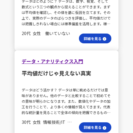
データはどのように？ データは、数字、視覚、そして
数式という三つの観点から捉えることができます。まず
は平均値を確認し、その値を基に仮説を立てます。その
上で、実際のデータのばらつきを評価し、平均値だけで
は把握しきれない場合には標準偏差を活用します。標準
偏差が小さいとデータのばらつきは少なく、大きい場合
20代 女性 働いていない
はばらつきが大きいことを示しています。 視覚情報は活
詳細を見る
かせる？ また、データの種類に応じて適切なグラフを
選び、視覚的に理解しやすいようにすることが重要で
す。与えられたデータやそこから計算された数値だけで
は十分な情報を得られないこともあるため、データを客
データ・アナリティクス入門
観的に評価し、集約しすぎていないかどうかやばらつき
の状況を分解して考慮する必要があると感じました。
平均値だけじゃ見えない真実
偏りをどう防ぐ？ さらに、単に平均値を求めるだけで
なく、標準偏差や中央値などの他の指標も用いること
で、、より偏りの少ない分析が可能となります。状況に
データはどう活かす？ データは単に眺めるだけでは意
応じて平均、最大値、最小値以外の指標も活用し、迅速
味がありません。他のデータと比較することで初めてそ
に必要な情報を把握できるようにすることが求められま
の意味が明らかになります。また、数値化やデータの加
す。
工を行うことで、より多くの情報が見えてきます。代表
的な統計量を見ることで全体の傾向を把握できるもの
の、平均値だけではデータのばらつきを捉えきれないた
30代 女性 情報技術/IT 一般社員／職員
め、標準偏差の確認やグラフ化によって視覚的に捉える
詳細を見る
ことが重要です。 グラフ作成はどう選ぶ？ 多くの数値