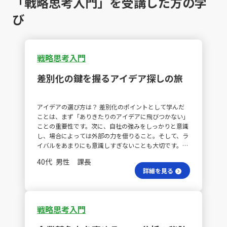
「戦略思考入門」を受講した方の学
び
戦略思考入門
差別化の鍵を握るアイデア探しの旅
アイデアの選び方は？ 差別化のポイントとして学んだ
ことは、まず「ありきたりのアイデアに飛びつかない」
ことの重要性です。次に、自社の強みをしっかりと意識
し、場合によっては外部の力を借りること。そして、ラ
イバルをあまりにも意識しすぎないことも大切です。こ
れに加えて、ポーターの3つの基本戦略やVRIO分析につ
40代 男性 課長
いても学ぶことができました。 他業界のアイデアはど
詳細を見る
う活かす？ 他の業界から差別化のアイデアを取り入れ
ることも一つの方法であるということが特に印象に残り
ました。ポーターの3つの基本戦略やVRIO分析は、事業
計画の立案やM&A後のシナジー創出のための戦略を企画
戦略思考入門
する際に役立ちそうです。こうしたフレームワークを活
用することで、自社の現状やポジションを効果的に整理