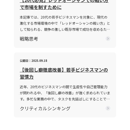
【20代必見】レッドオーシャンでの戦い方
ります。さらに、個々の話し方の好みや知識量の違い、さ
在する現代において、コミュニケーション能力がどのよう
で市場を制すために
らには一方の思考が整理されずに抽象的な言葉で表現され
に成果に結び付くのか、その背景と実践的な鍛え方につい
る場合、双方の話の噛み合わなさは一層深刻になります。
ても言及していきます。 コミュニケーション能力とは コ
本記事では、20代の若手ビジネスマンを対象に、現代の
話がかみ合わない現象は、単なるコミュニケーションのミ
ミュニケーション能力とは、単に情報を伝えるだけではな
激化する市場環境の中で「レッドオーシャンの戦い方」と
スではなく、現代ビジネスにおける意思疎通の複雑さと密
く、相手の反応を予測し、意思疎通を円滑にするための高
して知られる、競争の激しい既存市場で成功を収めるため
接に関わっています。企業内の組織体制や情報共有の仕組
度なスキルを指します。ビジネスにおいては、報連相やプ
の戦略や心得について、最新の事例とともに解説します。
戦略思考
み、さらには個々人の論理的思考の有無が、結果として仕
レゼンテーション、会議、さらにはオンラインツールを介
グローバル化が進み、テクノロジーの急速な発展や市場環
事で話が噛み合わない人との対処法を模索する上での鍵と
した対話など、多岐にわたるシーンで求められます。この
境の変動が続く2025年のビジネスシーンにおいて、いか
なっています。 仕事で話が噛み合わない人との対処法の
能力は、家庭教育や学校教育の枠を超え、実際の業務経験
にして自身の企業やキャリアを戦略的に舵取りし、激戦区
注意点 ビジネス環境において、特に「仕事で話が噛み合
や日常生活での相互作用を通じて自然に身につく側面が強
であるレッドオーシャンを勝ち抜くのか、その具体的な手
公開日：2025.09.18
わない人との対処法」を実践する際には、いくつかの注意
く、個人の素質と経験が複雑に絡み合っています。「ビジ
法と注意点を体系的に整理しました。 レッドオーシャン
【後回し癖徹底改善】若手ビジネスマンの
点を踏まえる必要があります。まず、会話の基本となる前
ネスにおけるコミュニケーション能力」における成功の鍵
とは 「レッドオーシャン」とは、既存市場における熾烈
提条件を共有することが不可欠です。会議や打ち合わせの
習慣力
は、論理的思考、傾聴力、発信力といった要素を統合し、
な競争環境を表す比喩表現です。この概念は、2005年に
冒頭で議論のゴールや目的、前提条件を再確認すること
相手に正確かつ効果的なメッセージを伝えることで、相手
W・チャン・キムとレネ・モボルニュによって提唱された
近年、20代のビジネスマンの間で生産性や自己管理能力
で、話の軸がぶれるのを防ぐことができます。具体的な対
の行動変容を促す点にあります。 近年、ICT技術の進展に
『ブルー・オーシャン戦略』にて取り上げられ、赤く血に
が問われる中、「後回し癖の改善」が強く求められていま
策としては、以下の点が挙げられます。・まず、話の内容
より、メール、チャット、ビデオ会議など多様なコミュニ
染まった海をイメージすることで、限られた需要を巡って
す。多忙な業務の中で、タスクを先延ばしにすることで生
は具体的に整理し、主語と述語を明確にすることが重要で
ケーション手法が登場しました。しかし、テキストや非対
多数の企業が激しく争う状況を表現しています。特に、レ
じるストレスや自信喪失、生産性の低下は、キャリア形成
す。特に急いでいる状況や複雑な問題を扱う場合、あいま
面のやりとりは時に「既読未読」「いいね」といった簡易
クリティカルシンキング
ッドオーシャの 戦い方としてのアプローチは、価格競争
において決定的なマイナス要素となりかねません。この記
いな表現を避け、論点を整理して伝える努力が必要で
な反応だけに頼る傾向があり、誤解や遅延が発生する可能
に終始しやすい市場の中で如何にして自社の独自性を打ち
事では、先延ばし癖の本質とその背景にある理由を整理す
す。・次に、相手の理解度を随時確認することが推奨され
性があります。このため、現代のビジネスシーンでは、対
出すか、また効率化やコスト削減、ニッチ市場への特化を
るとともに、具体的な改善策として8つの方法を提示して
ます。たとえば、「私の理解ではこの点ですが、〇〇さん
話の意図や背景、さらには相手の心理状態などを正確に把
通じて勝利を収めるかという戦略に注目が集まります。
いきます。業務の効率や精神的な安定を目指すためには、
のお考えはどうでしょうか？」といった確認を行うこと