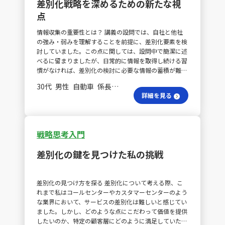
差別化戦略を深めるための新たな視
的な業界や企業の例を取り入れることで、さらに理解を
点
深めることができるでしょう。 新たな発見をするために
身近な企業を分析するには？ さらに、VRIO分析を使っ
情報収集の重要性とは？ 講義の設問では、自社と他社
て身近な企業を分析することで、新たな発見があるかも
の強み・弱みを理解することを前提に、差別化要素を検
しれません。また、ポーターの3つの基本戦略を自社サ
討していました。この点に関しては、設問中で簡潔に述
ービスに具体的に適用する方法を考えることが求められ
べるに留まりましたが、日常的に情報を取得し続ける習
ます。 学びを具体的事例にどう結びつける？ 最後に、
慣がなければ、差別化の検討に必要な情報の蓄積が難し
学んだことを具体的な事例に適用し、実践的な理解を深
いと感じます。差別化を検討するにはかなりの事前準備
められるよう努めることが大切です。日々の取り組みを
30代 男性 自動車 係長／主任
が求められることを痛感しました。 業界を俯瞰する力
通じて、引き続き頑張りましょう。
詳細を見る
をどう養う？ 加えて、設問のアドバイスを通じて、顧客
として食事をする場所の選択肢を考慮する際、焼肉業界
だけでなく他の業界にも目を向けることの重要性に気付
かされました。自分の回答中、業界内の情報ばかり考え
戦略思考入門
ていた反省があり、もっと俯瞰して見る力を養う必要が
あると感じました。 戦略選択の理由をどう説明する？
差別化の鍵を見つけた私の挑戦
ポーターの3つの基本戦略は理解しやすく、自社の既存
事業が「コストリーダーシップ戦略」と「集中戦略」に
位置付けられていると捉えています。現在関わっている
差別化の見つけ方を探る 差別化について考える際、こ
新プロジェクトでは「集中戦略」を最優先し、次いで
れまで私はコールセンターやカスタマーセンターのよう
「差別化戦略」を考慮しています。しかし、なぜその戦
な業界において、サービスの差別化は難しいと感じてい
略を採用しているのか、またその戦略のリスクは何なの
ました。しかし、どのような点にこだわって価値を提供
かを体系的に説明する準備がまだ不足していると感じま
したいのか、特定の顧客層にどのように満足していただ
した。今後は、これまで採用してきた戦略のリスクにも