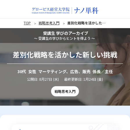
TOP
戦略思考入門
差別化戦略を活かした新しい挑戦
受講生 学びのアーカイブ
〜 受講生の学びからヒントを得よう 〜
差別化戦略を活かした新しい挑戦
30代 女性 マーケティング、広告、販売 係長／主任
公開日:
8月27日 (水)
最終更新日:
1月24日 (金)
戦略思考入門