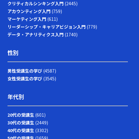
クリティカルシンキング入門
(2445)
ます。現代の急激な変革期において、若手ビジネスマンが
自らのキャリアと企業の成長を支えるためにも、戦略的思
アカウンティング入門
(759)
考と柔軟な対応力を身につけ、レッドオーシャンの荒波を
マーケティング入門
(611)
乗り越えるための確固たる手法を確立することが今後の成
リーダーシップ・キャリアビジョン入門
(779)
功に直結すると言えるでしょう。
データ・アナリティクス入門
(1740)
性別
男性受講生の学び
(4587)
女性受講生の学び
(3545)
年代別
20代の受講生
(601)
30代の受講生
(2449)
40代の受講生
(3302)
50代の受講生
(1659)