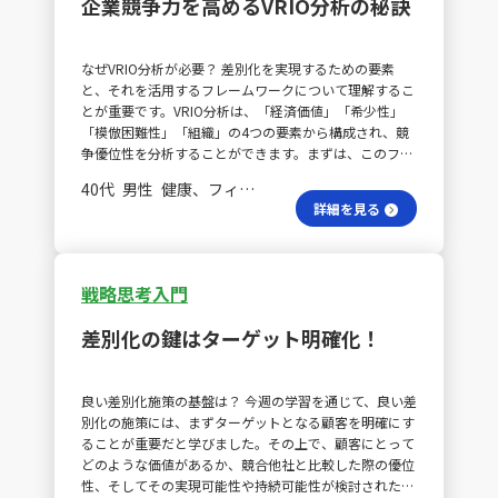
企業競争力を高めるVRIO分析の秘訣
できると感じています。 これから事業計画の立案や
M&A後の戦略を考える機会が多くあるため、今回学んだ
ポーターの基本戦略やVRIO分析を積極的に活用しつ
なぜVRIO分析が必要？ 差別化を実現するための要素
つ、自社の現状を整理し、差別化のポイントを明確にし
と、それを活用するフレームワークについて理解するこ
て企画を立てたいと考えています。
とが重要です。VRIO分析は、「経済価値」「希少性」
「模倣困難性」「組織」の4つの要素から構成され、競
争優位性を分析することができます。まずは、このフレ
ームワークを活用して、自社が保有する経営資源を一覧
40代 男性 健康、フィットネス スペシャリスト
化することが大切です。その際、これらの資源をどのよ
詳細を見る
うに活かすかを考える必要があります。ただし、変化の
激しい時代において、資源に固執しすぎないことも重要
です。 どのように営業戦略を立てる？ 自社のソリュー
ションを拡販するためには、営業戦略の立案および実行
戦略思考入門
に役立てることが可能です。自社の経営資源をあらゆる
角度から書き出し、競争優位性を発揮できるドメインを
差別化の鍵はターゲット明確化！
特定し、実行までの計画を立てることが必要です。 チー
ムでのVRIO分析の価値は？ さらに、チームでVRIO分析
を実施し、自社の経営資源を可視化することが有益で
良い差別化施策の基盤は？ 今週の学習を通じて、良い差
す。洗い出した資源を活用した施策が従来のターゲット
別化の施策には、まずターゲットとなる顧客を明確にす
に適応するものかどうかを再度検証します。他社の分析
ることが重要だと学びました。その上で、顧客にとって
事例を参考にすることで、資源の洗い出しの精度を向上
どのような価値があるか、競合他社と比較した際の優位
させることができます。 学んだ内容を実務にどう活か
性、そしてその実現可能性や持続可能性が検討されたも
す？ 学んだ内容を具体例とともに実務にどう活かすか