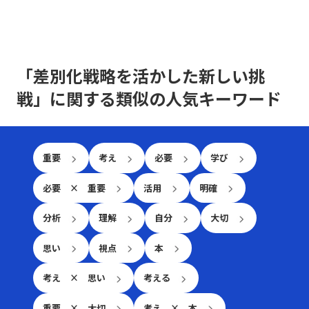
握する高度な能力がますます求められているのです。 そ
競争環境の激化は、単に製品やサービスの質を向上させる
単なる時間管理だけでなく、心理的な側面にも目を向ける
で、認識のズレを未然に防ぐことが可能です。・また、ど
もそもコミュニケーションとは、人々が互いの考え、感
だけでは勝ち抜けない現実を反映しています。レッドオー
必要があります。ここで取り上げる「後回し癖の改善」と
のような場面であっても、一度会話を中断し、再度仕切り
情、価値観を伝え合い、理解し合う一連のプロセスです。
シャン市場では、既存の大手企業だけでなく、新規参入者
いうキーワードを軸に、先延ばし癖がもたらすリスクと、
直す選択肢も有効です。特に、重要な会話内容や方針確認
これは単なる情報伝達に留まらず、感情や非言語的な要素
との熾烈な争いが交錯し、限られた市場シェアの取り合い
改善に向けた実践的アプローチを解説します。 先延ばし
の際には、十分な準備をしてから再度対話を試みること
を含む複合的なプロセスであり、相手にどこまで伝わった
が続きます。そのため、レッドオーシャンの戦い方におい
「差別化戦略を活かした新しい挑
癖とは 先延ばし癖とは、必要なタスクや業務を期限内に
が、後のトラブル回避に寄与します。・さらに、自己の思
か、あるいは誤解が生じたかを見極める能力が必要となり
ては、自社の強みや独自性を生かした戦略立案が不可欠と
着手・遂行せず、後回しにする習慣や傾向を指します。こ
考を論理的に整理する力を高めることで、情報の伝達精度
ます。「ビジネスにおけるコミュニケーション能力」で成
戦」に関する類似の人気キーワード
なります。 レッドオーシャン 戦い方の基本戦略 レッドオ
の現象は単なる怠慢や意志の弱さだけに起因するものでは
が向上し、結果として仕事で話が噛み合わない人との対処
功を収めるためには、自身の伝えたい内容を明確に定義
ーシャン市場で成功を収めるためには、以下の3つの基本
なく、心理的要因や環境要因の複合的な結果とも言えま
法がより効果的に機能します。論理的思考は、複雑な情報
し、使用する手段・場面に応じて最適な技術を選択できる
戦略が有効であるとされています。第一に、差別化戦略で
す。例えば、失敗への恐怖心や完璧主義、さらには
をシンプルにまとめるための基本スキルであり、コミュニ
柔軟性が求められます。 特に、若手ビジネスマンにとっ
す。他社と同じ製品・サービスを提供していては、顧客は
ADHD（注意欠陥・多動性障害）などの発達特性が背景に
ケーションの質を大きく左右します。これらの注意点を踏
ては、自分自身の意見を論理的かつ説得力をもって表現
選択に迷い、競争に負けるリスクが増します。スターバッ
重要
考え
必要
学び
ある場合もあります。こうした場合、従来のタイムマネジ
まえた上で、相手の意見を尊重しつつ、自分の意図を明確
し、相手の意見を丁寧に聴く技術は大きな強みとなりま
クスのように、品質の高さと独自の店舗体験を提供するこ
メント技術だけでは対処が難しく、「後回し癖の改善」を
に伝える努力が、スムーズな意思疎通を実現するための基
す。また、対面と非対面双方のコミュニケーションにおい
とで、単なる価格競争から差別化を図る戦略は、レッドオ
目指す上で、自己理解と内面的な対策が欠かせません。
必要 × 重要
活用
明確
本といえます。話が噛み合わないと感じた際には、焦ら
て、それぞれ異なるルールやエチケットが存在するため、
ーシャンの戦い方としての有力な手法です。 第二に、コ
また、先延ばし癖は放置されると、業務遂行に大きな弊害
ず、一度立ち止まって基本に立ち返ることが、最終的には
状況に応じた適切な対応が重要です。例えば、会議での発
ストリーダーシップ戦略です。効率的な運営を徹底し、無
をもたらします。たとえば、予定された期限までにタスク
分析
理解
自分
大切
仕事で話が噛み合わない人との対処法として有効です。
言やメールでの簡潔な表現、さらにはSNSやチャットでの
駄な経費や労力を削減することで市場価格を下回る優位性
が完了しないことによるストレスの増加、結果的な自信喪
具体的な対処戦略と実践例 ここでは、「仕事で話が噛み
リアルタイムなやりとりなど、各シーンで必要とされる細
を保持します。ユニクロが示した事例のように、大量仕入
失、そして長期的にはキャリアチャンスの逸失へとつなが
合わない人との対処法」として認識される具体的な戦略
思い
視点
本
やかな配慮が質の高いコミュニケーションを実現する鍵と
れや生産工程の合理化によって、低価格でも品質を維持す
ります。このような問題は個人だけでなく、チームや組織
を、実践例とともに解説します。多岐にわたる原因に対し
なります。 コミュニケーション能力の注意点 コミュニケ
ることができれば、急激な価格競争にも耐える力が養われ
全体に影響を及ぼすため、早期に原因を特定し、適切な対
て、個々のケースに応じた対策を講じることが求められま
考え × 思い
考える
ーション能力を高めるためには、単に技術を習得するだけ
るのです。ただし、過度なコスト削減は品質低下やブラン
策を講じることが求められます。先延ばし癖に取り組むプ
す。まず、会話の開始時に必ず現状の認識を共有すること
でなく、いくつかの落とし穴や注意点を認識する必要があ
ド価値の喪失というリスクもあるため、バランスを見極め
ロセスは、自分自身を見つめ直し、効率的な業務遂行と成
が基本です。長年の経験が示すように、「話の前提条件を
重要 × 大切
考え × 本
ります。まず、情報伝達とコミュニケーションの違いに注