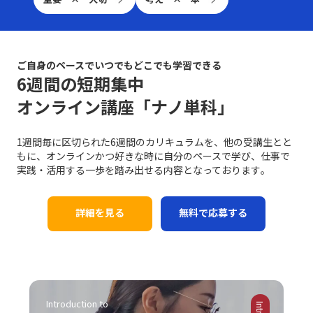
ることが重要です。 第三に、ニッチ戦略です。市場全体
長機会を確実に捉えるための重要なステップと言えるでし
合わせる」ことは、双方のコミュニケーションの齟齬を防
意が必要です。単なるデータや数字の伝達が成功したとし
ではなく、特定の顧客セグメントや特定のニーズに特化す
ょう。 近年は特に、テクノロジーの発展とともに多様な
ぐ第一歩です。たとえば、新たなプロジェクトのキックオ
ても、相手がその情報をどう受け取り、行動に移すかはま
ることで、競争相手の少ない領域を開拓します。高級車市
働き方が広がる中で、自己管理能力が強く問われるように
フミーティングでは、各参加者が同じゴールと進行予定を
た別の問題です。「ビジネスにおけるコミュニケーション
場におけるポルシェの例は、限られた層に対して圧倒的な
なりました。その中で「後回し癖の改善」に取り組むこと
共有することで、後の誤解を避けることができます。ま
能力」においては、相手に正しく意図が伝わるかどうかが
ブランド価値を提供する成功例と言えるでしょう。この戦
ご自身のペースでいつでもどこでも学習できる
は、単なる習慣の見直しにとどまらず、自己のキャリア戦
た、日常的なコミュニケーションにおいても、相手の表情
重要であり、結果として行動変容が起こることが成功指標
略は、レッドオーシャンの戦い方の一環として、自社の強
6週間の短期集中
略を見直すための重要な要素ともなっています。次のセク
や声のトーン、さらには話の流れからその理解度を汲み取
となります。 また、コミュニケーションには必ずしも相
みや専門性を最大限に活かすための戦略として注目されて
ションでは、先延ばし癖がもたらす具体的な影響と、注意
る姿勢が重要です。経験豊富なマネージャーの中には、相
オンライン講座「ナノ単科」
手に完全に伝えることができないという不確実性がありま
います。 市場の変化と戦略の進化 テクノロジーの進化、
すべきポイントについて詳述していきます。 先延ばし癖
手の話し方をよく観察し、適宜「確認の質問」を挟むこと
す。言葉だけでは伝えきれない非言語的要素、例えば身振
グローバルな競争、そして顧客ニーズの多様化により、現
の注意点 先延ばし癖に対して注意すべきポイントは多岐
で、対話の精度を高める手法を実践している方もいます。
り手振りや表情、声のトーンなどが大きな役割を果たして
代の市場環境はかつてないほど複雑かつダイナミックにな
に渡ります。まず、先延ばし癖が進行すると、日々の業務
1週間毎に区切られた6週間のカリキュラムを、他の受講生とと
さらに、後日話の内容を再整理し、改めて議論を行う「仕
おり、これらを適切に使い分けることが求められます。誤
っています。さらに、デジタルトランスフォーメーション
もに、オンラインかつ好きな時に自分のペースで学び、仕事で
に対する自己効力感が低下し、やがて自信を失う危険性が
切り直し」も効果的です。特に、感情が絡んだ会話や大き
解を生むリスクがあるため、「既読」や「いいね」など、
（DX）の波に乗ることで、従来のビジネスモデルに大き
実践・活用する一歩を踏み出せる内容となっております｡
高まります。仕事を着手するたびに「また先延ばしをして
な意思決定が必要なシーンでは、一度話題を持ち帰り、冷
オンラインでの簡素なサインに依存しすぎると、真意が伝
な変革が起きています。このような時代で「レッドオーシ
しまった」という自己否定的な考えが自己評価を下げ、メ
静な判断のもとで再度議論を交わすことで、双方にとって
わらず、結果として混乱が生じる恐れがあります。 さら
ャンの戦い方」を模索する際、伝統的な戦略だけではな
ンタルの悪循環を生むことになります。また、タスクが山
納得のいく結論に至ることが期待されます。最後に、自己
に、自分自身のバイアスにも気を付ける必要があります。
く、デジタル技術の活用や情報分析に基づく意思決定が求
詳細を見る
無料で応募する
積みになることにより、精神的・肉体的なストレスが急増
の伝達力を向上させるために、日常的に論理的思考をトレ
各個人が持つ固定概念や先入観は、意図しない誤解やコミ
められるようになりました。 例えば、デジタルマーケテ
する点にも十分な注意が必要です。 さらに、生産性の低
ーニングすることが重要です。論理的に物事を整理し、因
ュニケーションのズレを引き起こす原因となりえます。自
ィングやビッグデータ解析を駆使して市場の動向をリアル
下は、個人だけではなく、組織全体に悪影響を及ぼす可能
果関係を明確にする習慣は、情報の抜け漏れを防ぎ、効率
分の考えが常に正しいという前提に立たず、相手の立場や
タイムで把握し、消費者のニーズの変化に迅速に対応する
性があります。プロジェクトの進行が遅れることで、チー
的なコミュニケーションの基盤となります。若手ビジネス
背景を十分に理解しながら対話を進めることが、円滑なコ
手法は、競合他社に先駆けた効果的な戦略です。SNSやオ
ムメンバー間の連携が乱れ、結果として全体のパフォーマ
マンが自身のキャリアを磨く上で、これらの手法を実践す
ミュニケーションを促進します。 また、論理と感情のバ
ンラインプラットフォームでのブランディングも、従来の
ンスが低下するリスクがあります。これにより、個人の評
ることは、長期的な成長にも大きく寄与するでしょう。こ
ランスが重要です。ビジネスシーンでは、論理的な説明が
広告や宣伝方法とは一線を画す新たな方法として取り入れ
価が下がり、キャリア上の成長機会や重要なチャンスが逃
Introduction to 
れらの具体的な対処戦略は、「仕事で話が噛み合わない人
求められる場面も多い一方で、相手の感情に寄り添うこと
られています。このように、レッドオーシャンの戦い方に