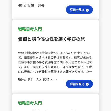
のであることが求められます。私はこれまで、おおざっ
を考える習慣を持ちましょう。引き続き、努力を続けて
40代 女性 部長
ぱな打ち手を考えがちでしたが、ターゲット顧客の明確
ください。
詳細を見る
化から始めることで、戦略に一貫性を持たせることの重
要性を理解しました。また、自社の強みをしっかりと整
理するためにフレームワークを活用する必要性にも気づ
かされました。 自社の強みを見つける方法は？ ターゲ
戦略思考入門
ット顧客を明確にすることが差別化の基盤であることを
理解し、自社の強みをフレームワークで整理するという
価値と競争優位性を磨く学びの旅
実践が価値を高めるためのブレイクスルーとなるでしょ
う。 カスタマーサポートでの差別化は可能？ 昨年末か
ら現在まで、自社のサービスや事業において、どう新た
価値を問い続ける姿勢を持つには？ VARIO分析におい
な価値を提供していくべきかを考えてきました。特にカ
て、価値提供を追求する姿勢は重要です。顧客が求める
スタマーサポートやカスタマーサクセスにおいて、その
価値や希少性のある資源を常に問い続けることが大切で
領域でどう差別化された強みを活かせるのかが大きな課
す。また、模倣可能性を考慮し、外部環境が変化した際
題です。この点に関しても、今回学んだ視点や手順に沿
には模倣される可能性を意識する必要があります。ただ
って、特にVRIO分析を用いて強みを整理し、ターゲット
し、経営資源の分析にとどまらず、それをどう活用する
顧客を明確にすることで、より広い視野で戦略を考えた
50代 男性 人材派遣・人材紹介 会長／社長
かという視点も持つべきです。 ポーターの戦略がもたら
いと思います。 新サービスのアイデア生成手順 まず
詳細を見る
す実践的ヒントとは？ ポーターのコストプライシング
は、自社のサービスや事業における強みをVRIO分析で
戦略、差別化戦略、集中戦略は、自社サービスを向上さ
書き出します。その後、ターゲット顧客を明確にし、新
せるために非常に実践的なヒントをもたらしました。
しいサービスや価値のアイデアを生み出します。そし
VRIO分析を深める方法とは？ 総評として、VRIO分析の
て、それに基づいてカスタマーサポートやカスタマーサ
戦略思考入門
重要性をしっかりと理解し、持続可能な競争優位性の要
クセスがどう動いていくかを検討し、新しいアイデアを
素を意識している点は高く評価されます。今後は、具体
反映させて方針をまとめ上げたいと考えています。