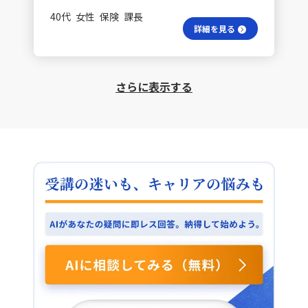
きたいのか、そして他社にない自社の強みは何かを一つ
目を向け、計画を修正していく必要があります。 具体的
40代 女性 保険 課長
一つ分析することで、差別化は可能だと気付きました。
な差別化の手順は？ すぐに取り組むべきこととして、3
詳細を見る
総合的な評価にとどまらず、特定の領域での圧倒的な強
つの基本戦略に基づいて既存の情報を整理し、戦略のデ
みを打ち出し、顧客に価値を提供できる組織を目指した
メリットに対する他社の動向を把握することがありま
いと考えています。 デジタル化の成功への道は？ デジ
す。また、技術チームとは技術要素における現状の差別
タル化に関しても、他社が導入している機能に追いつか
化要素の整理を行い、ビジネスチームとはSWOT分析や
さらに表示する
なければならない、一般的に必要だと言われているから
VRIO分析を実施し、ターゲット顧客から見た現状の差
導入しなければならない、としてコストと人を投入して
別化要素を整理して、他の代替サービスと比較して優位
きた過去がありました。しかし、導入が本当に競争力を
性を検討することにより、差別化をより具体化していき
生み出すのか、一度立ち止まって分析することが重要で
たいと思っています。
す。VRIO分析を活用してこそ、同じ方向で小さな差別化
を積み重ねられるのではないかと思います。このため、
次年度の方針を立てるにあたっては、組織の中の自チー
ムにおいても、VRIO分析と差別化の視点を重視して考
えていきます。