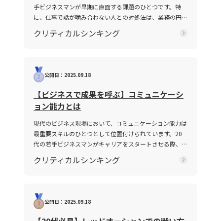
手ビジネスマンが早期に直面する課題のひとつです。特
に、仕事で話が噛み合わない人との対処法は、業務の円滑
な遂行や信頼関係の構築に直結する重要なテーマです。
クリティカルシンキング
2025年の現代において、情報の多様化や働き方の変化が
進む中、明確な意図伝達が求められ、話がかみ合わない状
況を改善するための具体的手法が注目されています。本記
事では、なぜ「話が噛み合わない状態」が生じるのか、そ
公開日：2025.09.18
の原因と背景を整理するとともに、仕事で話が噛み合わな
い人との対処法を具体的に解説します。多くの若手ビジネ
【ビジネスで成果を呼ぶ】コミュニケーシ
スマンが抱えるコミュニケーションギャップについて、論
ョン能力とは
理的思考を交えて解説し、実務で役立つヒントを提供しま
す。 話がかみ合わない状態とは ビジネスシーンにおける
現代のビジネス現場において、コミュニケーション能力は
「話がかみ合わない状態」とは、意図や目的の認識のズ
最重要スキルのひとつとして位置付けられています。20
レ、情報の伝達不足、さらには前提条件の違いにより、相
代の若手ビジネスマンがキャリアをスタートさせる際、報
手と効果的なコミュニケーションが図れない状況を指しま
告・連絡・相談はもちろん、上司・部下、部署間、さらに
クリティカルシンキング
す。多くの場合、このような現象は一方的な問題ではな
は対外の取引先との関係構築にもおいて、この能力は不可
く、双方の認識の不一致や話の抽象度が高すぎることから
欠です。この記事では「ビジネスにおけるコミュニケーシ
生じます。たとえば、上司や先輩、同僚との会話におい
ョン能力」に焦点を当て、その定義から具体的なスキルの
て、伝えたい内容が具体性に欠け、相手に正確に意図が伝
構成要素、日々の実践方法、注意すべきポイントまで、専
公開日：2025.09.18
わらないことが挙げられます。前提条件や目的が共有され
門性の高い視点で徹底解説します。また、ICTツールが急
ていない場合、会話は容易に脱線し、誤解を生む原因とな
速に進化し、対面・非対面双方のコミュニケーションが混