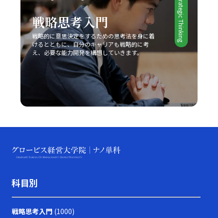
Strategic Thinking
に「後回し癖の改善」の効果を実感できるはずです。 最
解説してきました。レッドオーシャンとは、既存市場にお
終的には、先延ばし癖を克服し、時間とエネルギーを有効
戦略思考入門
ける激しい競争環境を指し、価格競争や限られた市場シェ
活用するための意識改革が求められます。焦らず、一歩一
ア、利益率の低下といったリスクが伴います。このような
歩着実に、自己改善のプロセスを進めることが重要です。
戦略的に意思決定をするための思考法を身に着
中で成功するためには、他社との差別化、コストリーダー
皆さんが今後、業務上の課題を迅速かつ効果的に解決し、
けるとともに、自分のキャリアも戦略的に考
シップ、ニッチ戦略など自社の強みを最大限に活かすアプ
え、必要な能力開発を構想していきます。
自己成長を加速させる一助となることを心より願っていま
ローチが不可欠です。また、デジタル技術や最新の市場動
す。この取り組みが、豊かなキャリア形成と充実した人生
向を取り入れることで、従来の戦略だけでなく新たなビジ
への道を切り開くための大きな一歩となるでしょう。
ネスモデルの構築が求められています。 今後のビジネス
シーンは、一層熾烈な競争と急速な市場変化が予想される
ため、レッドオーシャン 戦い方においても、常に柔軟な
発想と先を見据えた戦略が必要です。成功事例に見ると、
スターバックス、コカ・コーラ、トヨタ自動車などが、自
社の独自性を武器にして激戦区を勝ち抜いていることから
も、自社の強みをしっかりと把握し、独自の価値提案を行
うことの重要性が理解できるでしょう。さらに、競合他社
との違いを明確にし、適切なタイミングで戦略の見直しと
改善を図ることで、どのような厳しい市場環境でも勝利を
科目別
掴むことが可能となります。 最終的に、レッドオーシャ
ンの戦い方においては、単なる生存戦略ではなく、今後も
持続的な成長を実現するための基盤として、企業やビジネ
戦略思考入門
(1000)
スパーソン自身が常に学び、挑戦し続ける姿勢が求められ