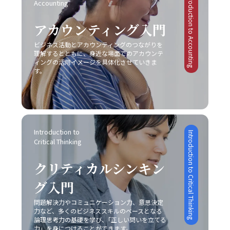
Introduction to Accounting
Accounting
されることにつながります。そのため、先延ばし癖は単な
との対処法」として多くのビジネスシーンで応用可能であ
も必要不可欠です。論理だけでは伝え切れない部分や、感
おいては、伝統的な戦略と最新のテクノロジーを融合させ
る個人的な問題に留まらず、社会人としての基礎力や信頼
り、適切に実践することで、業務効率やチームの生産性の
情を込めた発信が不足していると、相手の共感を得ること
ることで、競争優位性を確保する必要があるのです。 競
性を左右する重大な問題と言えます。 ここで特に留意す
アカウンティング入門
向上につながります。経験に基づく実践例を参考に、各自
が難しくなり、結果的に意思疎通がうまくいかない可能性
争における成功事例と失敗事例 現実のビジネスシーンに
べきは、先延ばしの背景には「完璧主義」や「失敗恐怖
の環境に合った方法を柔軟に取り入れる姿勢が求められま
があります。この点について、「ビジネスにおけるコミュ
おいて、レッドオーシャン 市場での成功事例と失敗事例
ビジネス活動とアカウンティングのつながりを
症」が密接に関係しているという点です。完璧主義者は、
す。 まとめ 以上のように、ビジネスにおけるコミュニケ
ニケーション能力」の現場においては、感情表現と論理的
は多岐にわたります。成功した企業は、明確な戦略と確固
理解するとともに、身近な場面でのアカウンテ
全ての条件が整うのを待ってから行動するため、結果とし
ーションの不調は、単なる一方的な問題ではなく、双方の
説明のバランスを取るための訓練が不可欠です。 さら
ィングの活用イメージを具体化させていきま
たる差別化、そして徹底したコスト管理を実践していま
てタスクが無期限に先延ばしにされる傾向があります。一
認識のズレや情報伝達の不備、さらには思考の整理不足か
す。
に、目的意識の欠如にも注意が必要です。コミュニケーシ
す。たとえば、コカ・コーラは新市場としてチューハイ・
方、失敗を恐れる心理は、行動の最初の一歩を踏み出すこ
ら来る複合的な現象です。特に「仕事で話が噛み合わない
ョンは方法そのものが目的ではなく、最終的には相手に行
サワー市場に参入する際、徹底した市場調査と消費者ニー
とさえも躊躇させ、結果として問題が先送りされる原因と
人との対処法」としては、具体的な対策を講じることが不
動変容を促すための手段です。目的が明確でないまま話を
ズの分析に基づく戦略展開により、短期間で一定の市場シ
なります。こうした心理的要因への正しいアプローチなく
可欠となります。まず、会議や打ち合わせの場では、前提
進めると、どれだけテクニックを駆使しても、受信者にと
ェアを獲得しました。また、トヨタ自動車は常に「カイゼ
しては、「後回し癖の改善」は達成しにくいと言えるでし
条件の確認や具体的な言葉選び、相手の理解度を逐一確認
って重要なポイントが伝わらず、業務上の成果に結び付か
ン」を徹底し、品質と効率性の向上を図ることで、激しい
ょう。 また、ADHDのような発達障害が原因の場合には、
する姿勢が求められます。次に、必要に応じて一度話を持
ない場合があります。そのため、事前に伝えたいポイント
競争環境においても堅実な成長を実現しています。 一方
Introduction to 
個人の努力だけでは限界があることを認識し、専門の医療
ち帰り、冷静に再度整理してから再挑戦するという柔軟性
Introduction to Critical Thinking
や目的を明確にし、適切な手法を選択することが、効果的
で、失敗に終わった事例も貴重な教訓として残されていま
Critical Thinking
機関やカウンセラーの協力を仰ぐことも大切です。一人で
も欠かせません。また、自己の論理的思考を鍛えることに
なコミュニケーションにつながります。 また、コミュニ
す。スマートフォン市場におけるモトローラの事例では、
抱え込むことなく、適切なサポートを受けながら、自己管
よって、伝えたい内容を的確にまとめる力は、長期的には
ケーションの現場がどのような「場」か、つまり使用する
他社との差別化に失敗し、急激な技術革新に乗り遅れて市
クリティカルシンキン
理能力の向上を図ることが求められます。このように、先
コミュニケーション能力の向上に直結します。これによ
媒体や環境に応じた戦略も大切です。対面での会議、電話
場からの孤立を招きました。また、日産自動車は過度なコ
延ばし癖の注意点は単なる行動パターンの問題を超えて、
り、仕事で話が噛み合わない状況を未然に防ぎ、また発生
会議、メール、オンラインミーティングなど、ツールや場
スト削減施策により品質低下とブランドイメージの低下を
グ入門
複雑な心理的・環境的要因が絡み合っているため、多角的
した場合にも迅速かつ効果的に対処できる基盤を作ること
面ごとに適したコミュニケーションの方法が存在します。
招いた結果、激戦区でのシェア確保に大きな課題を突きつ
な視点からの対策が必要不可欠です。 ビジネス現場で
が可能となります。最終的に、若手ビジネスマンにとって
そのため、各媒体の持つ特性や限界を理解し、状況に合わ
問題解決力やコミュニケーション力、意思決定
けられました。これらの事例は、レッドオーシャンの戦い
は、タスクを早期に処理する仕組みや、効率的なスケジュ
重要なのは、一方的なコミュニケーションではなく、双方
力など、多くのビジネススキルのベースとなる
せた柔軟な対応が必要不可欠となります。こうした注意点
方においては、単なるコスト削減や市場模倣だけでは不十
ール管理システムの導入も推奨されています。現代のITツ
の意図や認識を共有しあう姿勢です。今回ご紹介したポイ
論理思考力の基礎を学び、｢正しい問いを立てる
を踏まえて、自己のコミュニケーション能力を継続的にブ
分であり、明確な差別化戦略と自社の独自性の追求が不可
力」を身につけることができます。
ールを活用し、リマインダー機能やタイムマネジメントア
ントを実践し、「仕事で話が噛み合わない人との対処法」