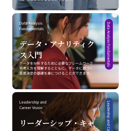
ラッシュアップしていくことが、キャリアの成長に繋がる
欠であることを示しています。 レッドオーシャンとブル
プリを上手に利用することで、先延ばし癖を改善する一助
を日常の業務に取り入れることで、組織内の信頼関係の再
のです。 まとめ 本記事では、「ビジネスにおけるコミュ
ーオーシャンの使い分け レッドオーシャン市場における
となります。ただし、こうしたツールも万能ではなく、自
構築や業務効率の向上を実現できるでしょう。常に自己の
ニケーション能力」における重要性と、その構成要素、さ
戦略と対比して、ブルーオーシャン戦略は競争のない新た
身の内面的な問題と向き合い、根本的な解決策を模索しな
コミュニケーションスキルを磨き、効果的な意思疎通を心
らには具体的な現場での実践方法と注意点について解説し
な市場の創出を目指すアプローチです。ブルーオーシャン
Data Analysis 
ければ、「後回し癖 改善」は真の意味で実現されないで
Data Analysis Fundamentals
がけることが、ビジネスパーソンとしての成長に直結する
ました。現代ビジネスにおいて、コミュニケーションは単
では、既存市場の枠にとらわれずに新規需要を発掘するこ
Fundamentals
しょう。 まとめ 「後回し癖の改善」は、20代の若手ビジ
重要な要素となります。
なる情報伝達ではなく、相手に行動変容を促すための極め
とが重視されるため、一見すると魅力的な選択肢に映りま
ネスマンにとって極めて重要なテーマです。タスクの先延
て高度なスキルであり、論理的思考、感情表現、非言語的
す。しかし、どちらの戦略を採用するかは、自社の経営資
データ・アナリティク
ばしは、自己効力感の低下、ストレスの蓄積、生産性の低
伝達、そして状況に応じた柔軟な対応が求められます。特
源、強み、さらには市場環境の成熟度によって大きく左右
下、さらにはキャリアの成長機会の逸失といった深刻な影
に、若手ビジネスマンはこの能力を磨くことで、上司や同
ス入門
されるため、慎重な分析が求められます。レッドオーシャ
響を及ぼします。そのため、自己管理能力の向上を図るた
僚、さらには対外のステークホルダーとの信頼関係を築
ンの戦い方においては、既存市場で確固たる地位を築くた
めには、まず自分自身の心理的背景や業務環境を冷静に分
き、組織全体の業績向上や自らのキャリアアップに直結さ
データを分析するために必要なフレームワーク
めに、いかに自社の独自性を打ち出し、競合他社との差別
析することが不可欠です。また、具体的な改善策として
や考え方を理解するとともに、データに基づく
せることが可能となります。 また、コミュニケーション
化を成功させるかが非常に重要な要素となります。 具体
意思決定の基礎を身につけることができます。
は、以下の8つの方法が有効であると考えられます。 ま
の成功は意識的な目的設定と適切な手法の選択に依存する
例として、大手家電メーカーが技術力と広範な販売網とい
ず、「とりあえずはじめてみる」というシンプルながらも
ため、日々の業務の中で自らの発言や対話を振り返り、ど
う強みを持ちながらも、成熟市場での競争に挑むケース
強力な方法があります。初動の一歩を踏み出すことで、
のように相手に伝わっているかを検証する姿勢が不可欠で
や、ベンチャー企業が限定されたリソースを最大限に活か
徐々にタスクへの抵抗感が薄れ、以降の作業がスムーズに
す。若手ビジネスマンとしては、まずは基本的なスキルを
してニッチ市場で新たな需要を創造するケースなど、各企
進む効果が期待できます。次に、簡単に実行可能なタスク
習得し、実践を重ねながら「論理」と「感情」のバランス
業は自社の特性に応じた戦略を展開しています。このよう
Leadership and 
Leadership and Career Vision
から取り掛かることにより、成功体験を積み重ねる点も重
を追求することが、信頼構築および成果創出への近道であ
Career Vision
な事例からも、どの市場戦略を採るにしても、常に自社の
要です。成功体験は自信を形成し、やがて大きな課題に対
ると言えます。今後も、技術の進化とグローバル化が進む
強みと市場環境の両面を的確に把握し、その上でレッドオ
しても積極的に取り組む原動力となります。 さらに、や
中で、多様なコミュニケーション手法を状況に応じて使い
ーシャンの戦い方を実践することが成功の鍵であることが
リーダーシップ・キャ
るべきタスクに専念できる環境を整えることも、先延ばし
分けるセンスを養い、柔軟な対応力を持つことが求められ
明らかです。 実践に向けた心構えと今後の展望 レッドオ
癖の改善に有効です。職場や自宅での雑音や不要な割り込
るでしょう。 最終的に、「ビジネスにおけるコミュニケ