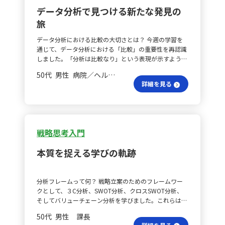
穴は？ 次に、判断を鈍らせる要因に警戒する必要性に
ックの収集、⑤改善点の整理と次バージョンの試作とい
ションを検討する段階では、他業界の成功事例やデザイ
データ分析で見つける新たな発見の
ついて学びました。過去からの付き合いや、慣れ親しん
う５つのプロセスから成り立っています。これにより、
ン思考のフレームワークを活用し、新しい施策を考案し
旅
だ人間関係に対する配慮が、気付かぬうちに非合理な判
手戻りの防止やチーム内の認識のずれ防止、時間・費用
ます。クライアントとワークショップを実施し、改善策
断を招くことがあります。「昔からやっているから」と
の削減、そしてユーザーエクスペリエンスの向上が期待
を一緒にブレインストーミングし、小規模なテスト運用
データ分析における比較の大切さとは？ 今週の学習を
いった理由だけで業務を継続していないか、定期的に見
できます。ただし、目的を明確にし、適切な要求の取捨
を提案して、データをもとに改善を重ねるアプローチを
通じて、データ分析における「比較」の重要性を再認識
直すことが重要だと感じました。 捨てる意義は何？ ま
選択と時間の管理に注意する必要があります。 計画過多
取ります。 これらのプロセスを通じて、デザイン思考の
しました。「分析は比較なり」という表現が示すよう
た、「捨てる」という行為は後ろ向きな妥協ではなく、
の影響は？ これまでの傾向として、プロジェクト開始時
視点を活かしてクライアントにとってより価値のあるソ
に、何か基準となるものと比較することによって初め
むしろ提供価値を高める効果があるという点も新たな発
に分析や計画に時間をかけすぎて実行に移せなかった
リューションを提供できるようになりたいと考えていま
50代 男性 病院／ヘルスケア 課長
て、変化や差異を見つけることができます。そして、そ
見でした。必要なものだけに絞ることで、結果的に調査
り、実用性の低い成果物ができてしまうことがありまし
す。
詳細を見る
の変化がなぜ起きたのか、差異が生じた原因は何なのか
の精度や分析力が向上し、良質な意思決定につながると
た。今後は「最適解は仮説検証を回さなければわからな
を検証することが、データ分析の核心と言えるでしょ
再認識しました。さらに、一人で全てを抱え込まず、専
い」という前提のもと、十分でなくても早期に試作品を
う。しかし、漠然とデータを比較するだけでは有意義な
門性を持つ相手に任せるという選択肢が、より良い成果
作成し、実際の利用者の声を取り入れて修正するサイク
分析は不可能です。「何のために分析するのか？」とい
を生む可能性があることにも気づかされました。 どう
ルを回していきたいと考えています。こうすることで、
う目的を明確にすることが、データ分析の出発点となり
改善する？ この考え方を踏まえ、これまでのプロジェ
従来分析や計画に費やしていた時間を、試作品から得ら
戦略思考入門
ます。 明確な目的が仮説を生む？ 目的が明確になれ
クトでは追加要望に対して理由を明確に説明できず、な
れる学びにシフトでき、最終的なプロダクトの完成まで
ば、自然と仮説も立てやすくなります。例えば、「収入
んとなく全てを盛り込んでしまう傾向がありました。し
の時間短縮とクオリティ向上が期待されます。 失敗経験
本質を捉える学びの軌跡
を向上させたい」という目的なら、「初診患者の獲得が
かし、今回の学びを活かすことで、不要なものを削るこ
は活かせる？ また、VUCA環境下では、仮説検証を回し
収入増に寄与するのではないか」といった仮説が考えら
とを単なる妥協ではなく、調査や分析の質を高めるため
失敗から学ぶプロセスが極めて重要であると実感しまし
れます。このように、目的を定め、仮説を立てた上で、
の前向きな提案として伝えられるようになりました。
た。しかし、幼少期から「間違いは悪い」「完璧が最
分析フレームって何？ 戦略立案のためのフレームワー
それを検証するためにデータを比較・分析していくプロ
外注の可能性は？ さらに、「専門家に任せる」という
善」といった考えが根付いているため、失敗を前提に行
クとして、３C分析、SWOT分析、クロスSWOT分析、
セスが、効果的な意思決定に結びつくことを学びまし
視点も新たな発見でした。調査設計や資料作成の作業の
動することへの抵抗感が強いのが現状です。これを克服
そしてバリューチェーン分析を学びました。これらは、
た。 日常業務へのデータ活用は可能か？ また、今週身
中には、必ずしも自分ですべてをこなす必要はなく、外
するためには、失敗を重ねることで成功へとつながる体
単に使うだけでなく、「本質を見抜く思考力」を養うた
につけた知識は日常業務にも直結すると感じています。
部の力を借りた方が作業の質やスピードが向上する場合
験、いわゆる「失敗慣れ」を積むことが大切だと感じて
50代 男性 課長
めの手段であると痛感しました。３C分析では、顧客、
特に、来院患者の属性や疾病傾向、売上などのデータ
があると実感しました。一人で抱え込むこと自体が、実
います。