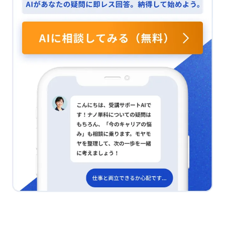
ると海外他社の方が優位であり、自社でも改善が求めら
部要因に柔軟に対応しつつ、業務効率向上に努めること
れていますが、これはグローバルなシェアの高さに起因
は簡単ではありません。しかし、業務を数値化し経年変
しているようにも感じられ、改めて組織のゴール設定
化を追うことで、後からさまざまな要因との関連性を振
（Week1）が重要であると考えさせられました. 習熟の
り返り、分析できると考えています。 実行計画の具体策
コツは？ 次に、習熟効果についてです。私の部署の組織
は？ 具体的なアクションプランは以下の通りです。
戦略の一つに教育強化が掲げられており、「習熟効果」
What：労働分配率が高いという問題を認識する。 ① 業
に基づいた考え方が反映されています。取扱説明業務に
務の洗い出しを今期中に行う（Where）。 ② 問題と考
は一定の経験が求められ、新人やベテランともに製品の
えられる業務を数値化する（今期中に実施）。 ③ 比較
プロとして期待されています。新人が自信を持って説明
指標を立て、要因の検証を行う（今期中）。 ④ 店舗間
できるようになるためには、少なくとも3年の経験が必
の比較を来期上期に開始する。 ⑤ 結果を集計し、仮説
要です。このため、経験に依存するため、生産性の面で
を立てる作業を来期上期に実施する。 ⑥ 対策を立案す
課題があり、社員への精神的負担も大きいのが現状で
るのを来期下期に進める（How）。 以上の手順を踏み
す. 範囲統合はどう？ 最後に、範囲の経済性についてで
ながら、各ステップを着実に実行していくことが、問題
す。類似した製品に使用する部品や開発コストを統一
解決への鍵となると感じています。
し、コスト削減を図っています。使用顧客の視点から
も、同じ会社から提供される製品に共通性がある方が使
いやすく、販促にもつながります. シェア増はどう？ 規
模の経済性に関しては、TOVの国内シェア増加がどの程
度の変化をもたらしているのか確認し、海外他社と自社
の利益率の主要因を事業部に確認する必要があります.
教育見直しは？ 習熟効果については、自組織の教育体
制を見直し、習熟効果を高めるカリキュラムを作成し、
アウトプット型の教育に特化して組織全体の習熟度を向
上させる必要があります. 他製品の共有は？ 範囲の経済