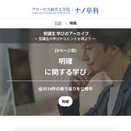
TOP
明確
受講生 学びのアーカイブ
〜 受講生の学びからヒントを得よう 〜
(5ページ目)
明確
に関する学び
全3534件の振り返りを公開中
明確