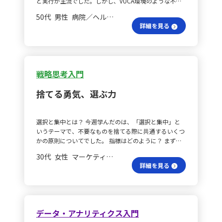
と実行が主流でした。しかし、VUCA環境のような不確
的な情報を収集し、体験の課題を明確に定義して創造的
実性の高い状況では、分析自体が難しくなることもあり
なソリューションを検討するアプローチが有効です。こ
50代 男性 病院／ヘルスケア その他
ます。そのため、まず仮説を立て検証し、結果に基づい
れにより、より本質的な改善策を提案できる可能性があ
詳細を見る
て修正を加えた上で新たな仮説を立てるサイクルを回す
ると考えています。 ペルソナ作成の重要性とは？ デザ
必要があります。正解の有無ではなく、仮説検証のサイ
イン思考のフレームに沿ったソリューション提案を試み
クルがどれだけ回されたかで評価するため、KPIを打率
たいと思います。まず、顧客のペルソナを作成する段階
ではなく打席数で考えるのが効果的です。 デジタル活用
では、クライアントの現状を整理し、ターゲットとなる
はどう？ VUCA環境においては、AIなどのデジタル技術
顧客層である宿泊客や従業員の特徴を明確にします。そ
戦略思考入門
を活用することが有効です。しかし、技術の進歩は速く
して、過去のアンケートデータやレビューを分析し、代
幅広いため、すぐに理解しきれない難しさもあります。
表的なペルソナを作成します。このペルソナをクライア
捨てる勇気、選ぶ力
こうした難所を乗り越えるためには、まずは実際に使っ
ントと共有し、実態とのズレがないか確認します。 定性
てみるという「試行」の姿勢が大切です。同時に、デジ
的情報の収集方法は？ 次に、定性的な情報を収集する
タルだけでは補えない「思考力」を鍛えることも求めら
段階では、クライアントに宿泊客や従業員へのインタビ
選択と集中とは？ 今週学んだのは、「選択と集中」と
れます。 仮説って本当に何？ 仮説とは、ある論点に対
ューを提案し、必要ならホテル現場を見学して宿泊客の
いうテーマで、不要なものを捨てる際に共通するいくつ
して仮の答えを提示することを意味し、「結論の仮説」
行動やスタッフの対応を観察します。また、オンライン
かの原則についてでした。 指標はどのように？ まず、
と「問題解決の仮説」に分類されます。また、過去・現
の口コミやレビューを詳しく調べ、テキスト分析を使っ
優先順位の判断には単一の指標だけでは不十分であると
在・未来という時間軸により、その内容も変化します。
てパターンを把握します。 課題の定義と可視化の仕方
30代 女性 マーケティング、広告、販売 一般社員／職員
いう点です。ケーススタディでは、売上高から利益額、
仮説を立てることで、仕事に対する検証マインドが高ま
は？ 顧客体験の課題を明確に定義する段階では、収集
詳細を見る
さらに投下時間あたりの生産性へと指標を段階的に精緻
り、説得力と行動のスピード・精度を向上させることが
した定量データと定性データをもとに、顧客の不満や期
化することで、表面的な数字に隠れていた本質的な価値
できます。 プロトタイプの意義は？ 仮説検証のサイク
待値とのギャップを整理します。課題を「宿泊前」「滞
の高い選択肢が明らかになりました。また、複数の指標
ルを効果的に回すには、プロトタイピングが有用です。
在中」「宿泊後」に分けて可視化し、クライアントと共
を組み合わせる際は、各指標の「高い方が良いのか、低
プロトタイピングは、①目的や要件の明確化、②アイデ
有します。そして、影響度と実現可能性を基に、クライ
い方が良いのか」という基準を統一しないと、結論を誤
ア収集と問題点・改善点の洗い出し、③有望なアイデア
アントが優先して取り組むべき課題を整理します。 創造
データ・アナリティクス入門
る可能性があるという教訓を得ました。 判断の落とし
の選択と試作品の作成、④ユーザーテストとフィードバ
的な改善策の検討方法は？ 最後に、創造的なソリュー