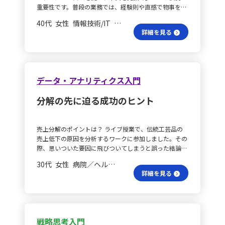
スを改善します。また、業界のベストプラクティスを取
の仕事や意思決定の際に、行動や判断の根拠となる「目
重要性です。普段の業務では、経験則や直感で物事を判
ておらず、①現地有力パートナーとのパートナーシップ
り入れることで、自社の運営に反映します。 これらのポ
的」がどのように定義されるべきか、またどの方向に進
断しがちですが、その背後にある構造や因果関係を十分
構築で市場理解を深め、②候補リストの作成で選択肢を
イントを意識し、3C分析、SWOT分析、バリューチェー
むかという判断軸をさらに掘り下げていきたいと考えて
40代 女性 情報技術/IT 係長／主任
に理解しないと、思い込みによる誤判断に陥る危険があ
絞り込みました。予測が難しい状況では、創発的戦略に
ン分析といったフレームワークを活用し体系的に情報を
いる。
詳細を見る
ります。ある方のケースを通して、そのリスクを痛感し
よって行動し、変化に対応しながら軌道修正することが
整理して戦略を立案します。顧客視点を重視し、継続的
ました。 条件は揃うのか？ たとえば、「規模の経済が
戦略思考の実行であると再認識しました. どの案件を選
な改善を行うことで、コンタクトセンターの運営を効果
働けばコストが下がる」という一見もっともらしい前提
ぶ？ 次の段階として、優先すべき事案を見極めきれず、
的に進めることができると考えました。 実行に移すた
も、生産・販売量、在庫リスク、市場構造、原材料価格
チームが疲弊し時間が足りないという現状があります。
めには、まず3C分析を行い、顧客ニーズ、競合他社、
の変動、サプライヤー間の競争など複数の条件がそろっ
関係者が納得できるゴール設定が必要であり、選択肢を
自社のリソースを詳細に把握します。次に、SWOT分析
データ・アナリティクス入門
て初めて成立するものです。構造を分解して考えると、
さらに絞り込みます。具体的には、次期中期計画に向け
を用いて強み、弱み、機会、脅威を明確にし、戦略を立
どれか一つの条件が欠ければ期待した効果は得られず、
た「2倍成長」を目指し、収益を生む事業を選びます. 新
案します。さらに、バリューチェーン分析で各機能の効
分解の先に迫る成功のヒント
場合によってはコストが増える可能性すらあります。こ
規事業の未来は？ 新規事業開発においては、選択肢を
率化とコスト削減を図り、顧客視点を強化するためにフ
の考え方は、人材育成の業務にもそのまま当てはまりま
絞り、関係者が納得感を持てるゴールを設定し、チーム
ィードバック収集とパーソナライズドサービスを実施し
す。 効果の真相は？ 研修や育成施策についても、「実
が健康に取り組む状況を築きたいと考えています。1年
ます。最後に、PDCAサイクルを回し、継続的な改善を
売上分解のポイントは？ ライブ授業で、伝統工芸品の
施すれば必ず効果があるはず」や「人数を増やせば成長
以内に投資実行などの成果を目指します. 何が課題な
行い、業界のベストプラクティスを取り入れることで、
売上低下の原因を分析するワークに参加しました。その
が促進されるはず」と感覚的に考えがちですが、実際に
の？ 現在の課題は以下の通りです： - 4カ国の全てに同
効果的なコンタクトセンター運営を実現させることがで
際、思いついた要因に飛びついてしまうと誤った結論に
は受講者の能力、学習後の理解や実践、現場の運用体
時にコミットしてしまい、優先度の低い国にもリソース
きると考えました。
至ることを身をもって実感しました。事例を読むと、さ
制、組織文化など、さまざまな要因というメカニズムに
を費やしている。 - 関係者の納得感のあるゴール設定が
30代 女性 病院／ヘルスケア 課長
まざまな要因が一気に頭に浮かびますが、まずは「売
依存します。つまり、効果が出るかどうかは、仕組みや
できず、選択肢を捨て切れていない。 - 選択肢が多すぎ
詳細を見る
上」をどのように分解し、各要素で問題を明確にするこ
前提、条件が整っているかにかかっているのです。これ
てリソースが不足し、チームが疲弊している。 - 短期間
とが大切です。具体的には、問題の本質をWhatの視点
を曖昧なまま施策を実施すると、想定した成果は得られ
での成果が求められているが、集中して事業開発に取り
で整理し、Whereで該当箇所を特定し、Whyで原因を分
ず、運用負担やコストだけが増大してしまいます。自分
組めない. これらの課題をふまえ、「次期中期計画に向
析、Howで解決策を立案するというステップを忠実に踏
はこれまで、組織成長のメカニズムを作る役割に気づい
けた2倍成長」という目標を軸に推進すべき事業を選抜
む必要性を感じました。 原因検討の視点は？ また、原
ておらず、今回の学びでその大切な使命感を新たにする
します。選択にあたり、自組織内外の関係者から合意を
戦略思考入門
因を検討する際には、マクロとミクロ両面からの視点が