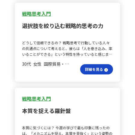
きっかけとする方針です. 面談まとめはどう？ さらに、
します。自社（カンパニー）の観点からは、内部リソー
された「目的地への道のり」のイメージを思い出し、議
面談の締めくくりには「次の3ヶ月で何をどこまで達成
ス（人材、技術、プロセス）を評価し、強みを活かした
論を根本である目的に立ち返らせることができた点は大
するか」を本人の言葉で言語化してもらい、その内容を
戦略思考入門
戦略を立案します。 SWOT分析をどう活かす？ 次に、
きな収穫だった。 人生戦略はどうすべき？ また、今回
私がメモし、次回の冒頭で確認するサイクルを構築しま
SWOT分析の活用です。強み（Strengths）としては、最
の講義を通じて、自分自身の人生戦略がまだ明確に定義
す。加えて、面談外の雑談や同行後の移動時間を意識的
選択肢を絞り込む戦略的思考の力
新技術の導入やブランド力を活かしたサービス提供が挙
されていないことに気づかされた。講義内で紹介された
に活用し、職場環境や人間関係に対する不満といった衛
げられます。一方、弱み（Weaknesses）としては、リ
ある著名な著者の著書を改めて読もうとするなど、キャ
生要因のサインを早期に把握できるよう努めます. 組織
ソース不足やプロセスの非効率性の改善が必要です。機
リアや人生設計を再考する必要性を実感している。自ら
全体の向上は？ 1on1以外の場面でも、チームミーティ
どうして信頼できるの？ 戦略思考で行動している人々
会（Opportunities）には、AIやビッグデータ解析などの
の軸が確立されなければ、他人の戦略をサポートするこ
ングでの発言促進や同行後のフィードバック時に同様の
の共通点について考えると、彼らは「人を巻き込み、率
新技術を活用した新しい市場や顧客層へのアプローチが
とにも限界があるため、今後は自分自身というプロジェ
「自己評価を先に言語化させる」原則を応用し、組織全
いることができる」という特性を持っていると感じま
あります。脅威（Threats）には、競合の進出や規制の
クトに対しても戦略思考を取り入れていきたいと考えて
体のモチベーション向上に繋げていきたいと考えていま
す。なぜそれが可能なのかというと、戦略思考によって
変化に対応するための準備が含まれます。 顧客対応プロ
いる。 目的と戦略を考える？ 戦略思考の学びの中で、
す.
30代 女性 国際貿易・開発 一般社員／職員
一貫性と成果の実現性が高まり、その結果として信頼を
セスの最適化は？ 3つ目のポイントはバリューチェーン
目的設定の難しさと向き合う重要性を再確認した。戦略
詳細を見る
得られるからだと理解しました. 戦略で何が変わる？ 戦
分析の活用です。顧客対応プロセスの効率化、スタッフ
は目的達成のための思考法であり、これまである程度慣
略思考とは、①ゴールを定め、②ルートを選び、③最速
のトレーニング充実、技術サポートの強化など、各機能
れてきたルートを描く感覚に対し、「そもそもの目的を
で到達することです。グループワークでは、大学受験に
を分析し、そのコストを詳細に把握することで無駄を削
どのように定義するか」という問いにはまだ十分な答え
向けて動機づけが高まっているものの、ゴールが明確で
減し、高い付加価値を生む部分にリソースを集中させま
を見出せていない。これは個人にも組織にも共通する課
なく選択肢が多すぎてエネルギーが分散し、時間切れに
す。 顧客視点をどう強化する？ 4つ目は顧客視点の強化
題だと感じる。以前学んだデータアナリティクスの際に
戦略思考入門
なる可能性があるという課題に対して戦略思考での助言
です。顧客満足度の向上のために、顧客のフィードバッ
も、現状と理想の差分を捉える考え方に触れたとき、将
を議論しました。大学受験のその先を考えることでゴー
クを積極的に収集し、サービス改善に活かします。ま
来を見据えて追加で何を実現したいのかという視点が難
本質を捉える羅針盤
ルを明確化し、現状や理想を深く理解して選択肢を絞る
た、顧客データを活用して個々のニーズに応じたパーソ
しかった経験がある。つまり、自分の中でプラスアルフ
ことが必要です。このアプローチは仕事にも応用できる
ナライズドサービスを提供します。 継続的な改善を実現
ァの理想像を描く力がまだ弱いという認識に至った。
と感じました. 未開拓市場の狙いは？ 私の立場では、地
するには？ 最後に、継続的な改善です。PDCAサイクル
逆算の基本は？ 今回の講義を通して、戦略は目的から逆
本質に気づくには？ 今週の学びで最も印象に残ったの
域事業開発ミッションとして「未開拓市場への進出」を
（Plan、Do、Check、Act）を実践し、継続的にサービ
算するという基本を学び直すことができた。今後は日々
は、「メカニズムを捉え、本質を見抜く」という姿勢の
ゴールに掲げています。しかし、具体的な選択肢が見え