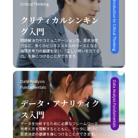
Introduction to Critical Thinking
Critical Thinking
クリティカルシンキン
グ入門
問題解決力やコミュニケーション力、意思決定
力など、多くのビジネススキルのベースとなる
論理思考力の基礎を学び、｢正しい問いを立てる
力」を身につけることができます。
Data Analysis 
Data Analysis Fundamentals
Fundamentals
データ・アナリティク
ス入門
データを分析するために必要なフレームワーク
や考え方を理解するとともに、データに基づく
意思決定の基礎を身につけることができます。