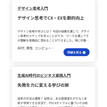
デザイン思考入門
デザイン思考でCX・EXを劇的向上
デザイン思考の学びとは？ 今回の授業を通じて、デザイ
ン思考のステップを学ぶことができ、ワークを通じてそ
の理解を実践的に深めることができました。特に印象的
だったのは、「自分の気分を色で表現する」というアプ
40代 男性 コンピュータソフトウェア/エンジニアリング 次長
ローチです。この手法は非常に斬新であり、言葉では伝
詳細を見る
えづらい感情や思考を視覚的に捉えられる点が非常に興
味深かったです。 CXやEX向上への活用法とは？ デザイ
ン思考の考え方は、普段の業務で扱う顧客体験（CX）
や従業員体験（EX）の向上に直接活用できると感じまし
た。例えば、ホテル業界のクライアントが抱える「オン
生成AI時代のビジネス実践入門
ライン上の旅行代理店の評価向上」や「レビュー分析の
効率化」といった課題には、ただアンケート結果を分析
失敗を力に変える学びの旅
するだけでなく、実際の宿泊客がどのような体験をして
いるのかをきちんと理解する必要があります。デザイン
思考を応用し、宿泊客のペルソナを作成し、彼らの視点
従来の方法は通用？ 従来は、ある程度変化が少なく未
から課題を捉えることが重要です。これには、既存のフ
来が予測できる状況で、PDCAサイクルに基づいた分析
ィードバックに加え、インタビューや観察を通じた定性