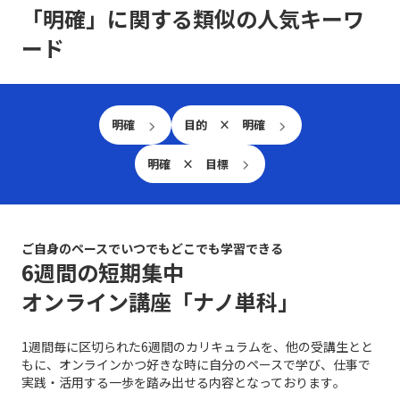
性に関しては、縦割り文化が強いため、開発部が他製品
「明確」に関する類似の人気キーワ
で共有できるものを把握できていません。顧客に近い部
ード
署として、他組織で好評な作りや製品を自組織製品に取
り入れることでコスト削減につながる提案をすることが
重要だと考えています.
明確
目的 × 明確
明確 × 目標
ご自身のペースでいつでもどこでも学習できる
6週間の短期集中
オンライン講座「ナノ単科」
1週間毎に区切られた6週間のカリキュラムを、他の受講生とと
もに、オンラインかつ好きな時に自分のペースで学び、仕事で
実践・活用する一歩を踏み出せる内容となっております｡