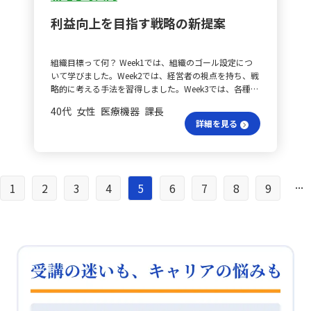
ことができました。 背景をどう探る？ 今回の学びを通
得ることが不可欠です. - 他者が理解しやすいように現状
求められることにも気づきました。普段から外部要因に
して、表面的な現象だけを見るのではなく、「なぜそう
を整理し、具体的には案件リストを整えます. - 塊をどう
利益向上を目指す戦略の新提案
も興味を持ちつつ、自社の業務や販売プロセスを細かく
なるのか」「背景にある構造は何か」「成立条件は何
作るか、投資・収益規模、タイムラインを案件ごとに整
分解して分析することで、フレームワークの精度を向上
か」を常に問い続ける必要性を再認識しました。今後
理します. - 1対1の面談で本社と地域の上司に現状を伝
させる努力が必要だと実感しました。さらに、実数と率
は、施策を検討する際に、まずメカニズムを丁寧に分解
え、取り組む市場や事業領域の合意を得ます. - 優先度を
組織目標って何？ Week1では、組織のゴール設定につ
の両方を確認するという基本的なポイントが、自身の分
し、本質を基に判断する姿勢を徹底していきたいと思い
落とす案件に関しては、他組織に引き継ぎます. - 必要な
いて学びました。Week2では、経営者の視点を持ち、戦
析手法において抜け落ちていたことにも気づかされまし
ます。 設計の秘訣は？ また、「メカニズムを捉え本質
リソースが不足する場合、体制を見直し、本社やシンガ
略的に考える手法を習得しました。Week3では、各種フ
た。 店舗運営の見直しは？ 店舗業務においても同様
を見抜く」という視点は、人材育成のさまざまな場面で
ポールからの支援を求めます.
レームワークを用いて自社と他社の強みを整理し、差別
に、業務を分解しボトルネックを解消する手法を取り入
活用できると感じています。特に現在取り組んでいる新
40代 女性 医療機器 課長
化を図る戦略手法に触れました。Week4では、ゴールに
れたいと思います。現在の店舗業務は煩雑で無駄が多い
卒研修や各種育成施策の設計においては、「研修すれば
詳細を見る
向けてやるべきこととやらないべきことを明確にする選
と感じていましたが、ある店舗では人員を削減した結
効果があるはず」という単純な思い込みを避け、受講者
択手法を学び、さらに、単位時間あたりの利益率や顧客
果、業務効率が向上し生産性が上がったという事例を経
の能力や現場の受け入れ体制、学習後の実践機会など、
の成長性を見極め、企業文化とキャラクターを唯一無二
験しました。この経験から、最適な人員配置を再考し、
成果につながる前提条件を構造的に整理する必要があり
の存在にする考え方を理解しました。 全体利益はど
労働分配率を指標として理想的な店舗運営を模索する必
ます。さらに、自社のコアコンピテンシーや将来求める
う？ そして、Week5では、会社全体の利益率を上げるた
..
要性を認識しました。 工程分析の進め方は？ そのため
1
2
3
4
5
6
7
8
9
人材像、市場環境、効果が出なかった際のリカバリープ
めの考え方を学びました。具体的には、「規模の経済
には、まず店舗の業務内容を細かく分解し、どの工程に
ランやリスクなど、前提条件を細かく検討し、本質に基
性」、「習熟効果」、「範囲の経済性」を駆使して、会
ボトルネックがあるかを洗い出します。具体的には、各
づいた施策設計を進めていきたいと考えています。 実行
社の利益を追求する方法を学びました。 規模の効果
作業にかかる時間や担当人数を数値化し、店舗間で比較
方法はどう？ 具体的な行動として、研修企画時には「目
は？ まず、規模の経済性についてです。自社製品は受注
を行います。比較指標は、優先順位をつけた上で、フレ
的→前提→因果→成立条件」のプロセスで整理し、曖昧
生産が主で大量生産の感覚はありませんが、10年ほど前
ームワークを活用して要因の検証を行います。検証結果
な前提が残っていないかを必ずチェックします。また、
から期末に集中しないように取り組んでいます。また、
から仮説を立て、それを元に対策を立案することが最大
各施策に対しては「もし効果が出ないとすれば、どのメ
部品を含めた在庫をできるだけ減らす試みも進行中です
の目的です。対策は、すぐに実行できるものと、長期的
カニズムが崩れているのか」を事前に想定し、リスクと
が、緊急時の対応（例えば、コロナの影響や故障時）で
に計画的に実施すべきものとに分けて検討します。 環境
対策を明確にすることで、再現性の高い育成施策の提供
は調達が困難になるリスクもあります。利益率を比較す
変化への対応は？ 法改正や業界環境の変化といった外
を目指していきます。