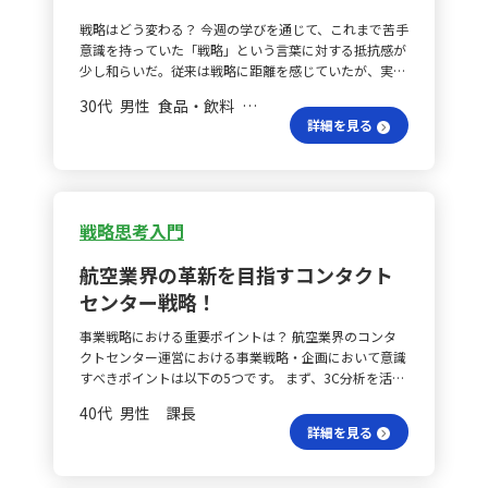
別の人は承認やフィードバックを重視するなど、個々に
思います。 開発の質はどう？ システム開発の段階で
はあくまで手段であり、目的は課題解決や意思決定の支
戦略はどう変わる？ 今週の学びを通じて、これまで苦手
求めるものが異なることがわかりました。私自身の現状
は、バリューチェーン分析が有効です。開発プロセス全
援であることを忘れないようにしたいと思います。 ま
意識を持っていた「戦略」という言葉に対する抵抗感が
を省みると、以下の二点が課題と感じられます. 目標設
体を「付加価値を生む流れ」として把握し、各工程ごと
た、データ分析が自己満足で終わらないよう、他者に理
少し和らいだ。従来は戦略に距離を感じていたが、実際
定の課題は？ まず、将来の姿と現業務を結びつける目標
に品質や効率の差がどこで生じているのかを明確にする
解され活用される形で結果を提供することも重要です。
には「目的に対して最短かつ効率よく到達するための道
設定が十分になされていない点です。次に、自分がモチ
ことが、プロジェクト全体の生産性向上や品質改善につ
そのためには、視覚的情報を用いて分かりやすい資料を
30代 男性 食品・飲料 係長／主任
筋を描く思考」であると理解できたため、むしろ自分に
ベーションを感じることが相手にも当てはまるという認
ながるでしょう。試験工程においては、SWOT分析やク
作成する努力を続けていきます。
詳細を見る
とって親和性の高い考え方であると実感するようになっ
知バイアスにより、業務の進め方を一方的に決めてしま
ロスSWOT分析を応用し、試験体制や品質管理の強み・
た。 ゲームと戦略は？ 印象に残ったのは、ある人気ゲ
う傾向が挙げられます. 目標設定改善の方策は？ 今後
弱み、さらに外部の要求や技術の変化を加味した上で、
ームにおけるルートシミュレーション機能との共通点
は、各メンバーの個性やビジョンの違いを前提に、まず
具体的な改善策を導き出すことが重要です。 委託先との
だ。目的地までの地形やリスクを考慮してルートや装備
は基本的な衛生要因を確保しながら、個々の将来像に寄
連携は？ 最後に、バリューチェーン分析についての疑
を選ぶ行為は、まさに戦略と戦術が組み合わさったもの
り添った目標設定を実施します。また、こまめな承認と
問もありました。動画学習では、商品企画から物流、販
戦略思考入門
だと感じた。また、過去にプロジェクトマネジメントに
フィードバックを通じて、動機付け要因を最大化させる
売、アフターサービスまでを分けて自社の優位性を探る
ついて学んでいた経験も蘇り、その際に「どう目的を達
努力をしていく所存です. 1on1の課題は何？ このアプロ
方法が紹介されましたが、必ずしも全ての企業がこの一
航空業界の革新を目指すコンタクト
成するか」を体系的に考えるプロセスに魅力を感じてい
ーチは、1on1ミーティングでのコミュニケーションに
連の流れを持つわけではありません。その場合でも、分
センター戦略！
たことと、本質的につながると気づいた。これにより、
も活かせると考えています。現在、毎月定期的に1on1
析は有効です。たとえば、自社が一部の工程を外部に委
戦略思考が全く新しい領域ではなく、以前の学びと自然
を行っていますが、これまでの反省点として、私が一方
託している場合には、内製部分や連携先との協力体制、
事業戦略における重要ポイントは？ 航空業界のコンタ
に結びついている安心感を得ることができた。 目的設
的に評価やアドバイスを伝えるだけで、メンバー自身の
または各工程間の価値の受け渡しに着目することで、ど
クトセンター運営における事業戦略・企画において意識
定は難しい？ 一方、自分の目的設定には依然として難
内省が十分に促されなかったことが挙げられます. 自己
の部分で差別化が図れるかを考察できます。こうした視
すべきポイントは以下の5つです。 まず、3C分析を活用
しさを感じる。他人の戦略を考えるのは得意であって
評価の重要性は？ そこで、今後はまず冒頭に「今月の
点を取り入れることで、企業活動全体の流れを俯瞰し、
します。市場・顧客（カスタマー）の観点からは、顧客
も、自分自身の人生や仕事の目的を明確に定めることが
自分の活動をどのように評価するか」を必ずメンバー自
自社の優位性や改善点をより明確にできるのではないか
40代 男性 課長
ニーズや市場動向を詳細に把握し、サービスに反映させ
難しく、今後の大きな課題として捉えている。たとえ
身に語ってもらうことから始めます。特に経験年数の長
と思います。
詳細を見る
ることが重要です。競合（コンペティター）の観点から
ば、同僚とある会議の準備を進める中で、目的について
いメンバーに対しては、自己評価を最初に行ってもらう
は、競合他社の運営方法やサービス内容を調査し、自社
議論していたはずが、いつの間にか具体的な施策や手段
ことで、こちらの評価とのギャップを明確にし、対話の
の強みと弱みを比較して、成功事例や失敗事例を参考に
の話になってしまう場面があった。その際、講義で紹介