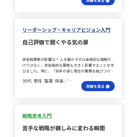
詳細を見る
競合、自社という視点から現状を多面的に捉える大切さ
は、毎月作成する月次報告に役立ちそうです。これらの
は「捨てられていない仕事」を増やしてしまう原因であ
を学び、特に顧客分析では市場全体（市場マクロ）と
データを活用することで、科別に詳細な分析が可能にな
ると気づきました。 実践計画はどう？ これらの学びを
個々の顧客（顧客ミクロ）の両面からニーズを探ること
り、変化を明確に把握できます。例えば、ある科で患者
もとに、次のプロジェクトでは以下の3点を実践しよう
で、購買決定要因を明確にする意義を実感しました。
数が先月より大幅に増えた場合、その原因を詳しく調査
と考えています。まず、調査設計で追加要望が出た場
競合分析の見方は？ また、競合分析においては、ライ
することで、効果的な集患対策を講じることができま
合、まずその設問が目的達成にどれだけ必要かを確認
リーダーシップ・キャリアビジョン入門
バル企業だけでなく、そのビジネスモデルや強み・弱
す。また、売上が伸び悩む科については、患者の属性や
し、削る際には「絞ることで精度が上がる」という根拠
み、そして自社との違いを把握することが戦略策定の出
傾向を検討することで改善策を見つける手がかりになり
と共に提案すること。次に、着手前に自分が担当すべき
自己評価で開くやる気の扉
発点になると理解しました。自社分析にも、データや現
ます。さらに、過去のデータからトレンドを分析するこ
作業と、外部協力やAIに任せた方が効率的な作業とを明
場の声などの定量・定性の両面から冷静に状況を見直
とも重要で、一定のパターンを把握することで、未来の
確に区別する時間を必ず設けること。そして、プロジェ
し、「今の強み」に過信せず常に再評価する姿勢が求め
需要を予測し、適切な経営戦略を策定できます。 行動計
クトの冒頭で「今回は何に全力を注ぐか」を決め、手を
非金銭要素の影響は？ 人を動かすのは金銭的な報酬だ
られると感じました。SWOT分析やクロスSWOT分析で
画はどのように進める？ 今後の行動計画として、まず明
広げすぎないようにすることです。 成果はどうなる？
けではなく、非金銭的な要素も大きく影響することを学
は、内部要因と外部要因を掛け合わせ、「だからどうす
確な目的と課題を確認・設定することから始めます。こ
これらを実践することで、限られた時間を戦略的に活用
びました。特に、「将来の姿と現在の業務を結びつける
るか？」という具体的戦略の策定が重要である点も印象
れはデータ分析の方向性を決める大切な部分で、ここが
し、日常業務だけでなく、より上流の戦略的な検討に注
目標設定」「承認（感謝や貢献が可視化されること）」
的でした。さらに、バリューチェーン分析では、企業活
曖昧だと分析が迷走してしまいがちなので、慎重に検討
力できると考えています。
30代 男性 製薬 係長／主任
「仕事の結果に対する適切なフィードバック」という三
動全体を俯瞰し、どの工程で付加価値が生まれているの
したいと思います。次に、目的達成に必要な要素（デー
詳細を見る
点の働きかけが、継続的なモチベーションの源となると
か、また改善の余地があるのかを見極める視点が有用だ
タ）を見極め、その収集と加工に努めます。必要なデー
実感しました。 個々のスイッチの違いは？ 一人ひとり
と学びました。 IT現場で活かせる？ この学びは、IT業務
タをどこから収集し、どのように加工すれば効果的に分
の「やる気のスイッチ」が異なるため、リーダーはそれ
の現場でも大いに活用できると考えています。たとえ
析できるのかを考え、具体的な計画を立てて実行しま
ぞれに合わせたアプローチを設計する必要があります。
ば、要件定義の段階では３C分析を用い、顧客企業の業
す。 結果をどう効果的に共有する？ データがまとまっ
最低限、衛生要因として給与や労働環境などの基本的な
界動向や利用者の業務課題を深く理解することで、単に
た段階で、自分なりの課題解決に向けた仮説を立てま
戦略思考入門
条件が整っていたとしても、動機付け要因であるやりが
システムを作るのではなく、顧客の本質的なニーズや業
す。この仮説は、データ分析の結果を解釈し、具体的な
いや成長の実感がなければ、特に若い世代には不足感が
務上の重要成功要因を捉えることができます。さらに、
行動につなげるための指針となります。これらの行動計
苦手な戦略が親しみに変わる瞬間
生じやすいと考えています。 事例から何を感じる？ 実
競合分析の視点を取り入れることで、他社との差別化や
画を実行する際には、常に「何のために分析するのか」
際の事例からも、ある人は非金銭的なやりがいを求め、
自社の強みを明確にし、説得力ある提案が可能になると
という目的を意識し続けることが大切です。データ分析