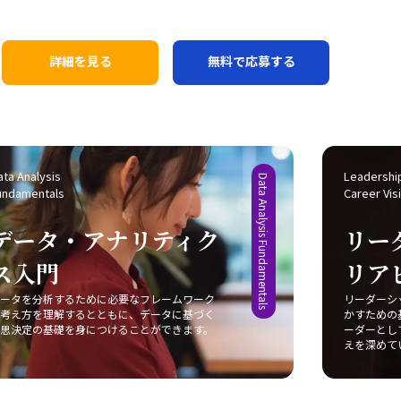
向上させ、最終的には上司の助けを借りずに自律
舗別、曜日別、客層別、購入単価別などの視点か
的に問題解決を推進し、チームや組織に貢献でき
ら分析すれば、どの層に効果があったのかが見え
る人材を目指します。特に、部署を横断した連携
てきます。また、卸先との取引分析でも、エリア
においては、各部署の目標や課題を理解した上で
詳細を見る
無料で応募する
別、ブランド別、季節別、販促有無など複数の角
共通のゴールを設定し、互いにWin-Winの関係を
度から分解することで、減少の要因を把握し、提
築くようなファシリテーションを心がけていきた
案内容を最適化することが可能です。 分析の実践
いと考えています。
方法は？ 具体的には、売上や出荷の変動があった
ときには必ず複数の切り口で分解し、原因を探る
習慣を徹底しようと考えています。そして、どの
ta Analysis 
Leadership
Data Analysis Fundamentals
undamentals
Career Vis
要因が最も大きな影響を与えているかを比較し、
優先順位をつけるとともに、数字だけでなく季節
データ・アナリティク
リー
要因や競合施策、消費者動向など背景要因も考慮
に入れます。最終的には、分析結果をグラフや表
ス入門
リア
で見える化し、上司やチームにわかりやすく共有
することが大切だと感じました。 精度向上の理由
ータを分析するために必要なフレームワーク
リーダーシ
は？ こうした取り組みによって、より正確なデー
考え方を理解するとともに、データに基づく
かすための
思決定の基礎を身につけることができます。
ーダーとし
タに基づいた意思決定が可能となり、営業活動や
えを深めて
販促施策の精度向上につながると確信していま
す。