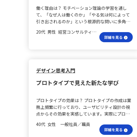
ができました。最低限のビジネススキル、すなわ
において非常に役立ちます。具体的には、商品の
働く理由は？ モチベーション理論の学習を通し
ちフレームワークの習得が、生成AI社会で価値あ
起案や会議でのプレゼンテーション、自分の意見
て、「なぜ人は働くのか」「やる気は何によって
る人間として活躍するためには不可欠であり、そ
やビジョンを伝える力が求められる場面で活かす
引き出されるのか」という根源的な問いに多角的
の焦りは学習や行動への原動力として前向きに捉
ことができると考えています。 商品の起案方法
に応える視点を得ることができました。学びの中
えられることを実感しています。 クリティカル思
は？ まず商品の起案において、ヒット商品の要因
20代 男性 経営コンサルティング 係長／主任
心は、マズローの欲求階層説、ハーズバーグの動
考とは？ さらに、クリティカルシンキングがあら
詳細を見る
を分析することで、魅力的な商品を考える基盤を
機づけ・衛生理論、マクレランドの欲求理論でし
ゆる要素の土台であると確信するようになりまし
築けます。消費者の感情に訴える要素を意識し、
た。 マズロー理論は？ まず、マズローの理論で
た。プレゼンテーションやAI活用、デジタルスキ
ターゲットのニーズをリサーチして商品に反映さ
は、動機づけを階層的に捉え、下位の欲求が満た
ル、リーダーシップといったさまざまな能力より
せます。消費者が感じる不便さを解決する商品提
されて初めて上位の欲求が働くという考え方が印
も、何より重要なのは「問題を正しく定義する
案を行うことで、多くの人に受け入れられる商品
象的でした。特に、職場においては「所属と承認
デザイン思考入門
力」であると認識しました。この力がなければ、
を生み出せると考えます。 会議で何を話す？ 次
の欲求」が大きな役割を果たし、個々の状態を理
たとえ仮説や検証の質が高くても、顧客に価値が
に、将来長く働き続けたい会社を作るための会議
プロトタイプで見えた新たな学び
解するうえで有益な視点となりました。 ハーズバ
伝わらずビジネスとして成立しないという構造を
では、自己紹介や自分の考えを伝える力が重要で
ーグ論は？ 次に、ハーズバーグの理論では、不満
改めて認識できました。 問題定義は難しい？ ま
す。相手に伝わることや魅力を感じてもらうため
の解消と内発的なやる気の向上が、それぞれ異な
た、問題定義が難しいと感じる理由が明確になり
に、会社のビジョンと自分の意見を結びつけ、共
プロトタイプの効果は？ プロトタイプの作成は業
る要因で成り立つことを学びました。給与や労働
ました。顧客が言語化している課題と本当に困っ
感を得るストーリーを持って話すことを心掛けま
務上頻繁に行っており、ユーザビリティ設計の視
環境などの衛生要因は不満を防ぐものの、内発的
ている課題との間にズレが生じることや、複数の
す。これにより、会議での自分の発言がインパク
点からその効果を実感しています。実際にプロト
な動機づけは、達成感や承認、成長などの要因が
ステークホルダーが関与する場合、問題の本質が
トを持ち、他者との協力関係を築きます。 伝え方
タイプを使用したときと使用しなかった場合で
促すと理解しました。これは、部下のマネジメン
見えにくくなる点に気づくことができました。そ
40代 女性 一般社員／職員
はどうする？ 最後に、どの場面でも他者に自分の
は、使用していないと手戻りやチーム内の認識ず
トやチーム設計にも直接応用できると思いまし
詳細を見る
して、自分自身に「どこまで掘り下げれば正しい
気持ちを伝える際に、マーケティングの視点を活
れが頻発していたのに対し、デザイン画レベルで
た。 マクレランドは？ また、マクレランドの理論