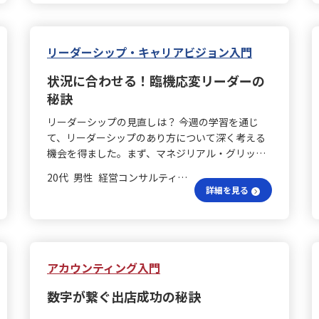
ョンの源泉は同じではなく、キャリア・アンカー
の理論を通じて、その違いに気づかされました。
私自身は「成長」「組織への貢献」「より良い環
境づくり」を重視していますが、安定や専門性、
リーダーシップ・キャリアビジョン入門
ワークライフバランスを大切にする考え方も理解
状況に合わせる！臨機応変リーダーの
するようになりました。 部下支援の秘訣は？ ま
た、部下の育成やエンパワメントについても多く
秘訣
を学びました。仕事を任せること自体が育成にな
リーダーシップの見直しは？ 今週の学習を通じ
るわけではなく、まずは「目的・期待・背景」を
て、リーダーシップのあり方について深く考える
共有し、適切なタイミングで支援することで、部
機会を得ました。まず、マネジリアル・グリッド
下が安心して挑戦できる環境が整うと実感しまし
理論は、1964年にブレイク教授とムートン教授に
た。リーダーにとって慣れた仕事であっても、部
20代 男性 経営コンサルティング 係長／主任
よって提唱され、人への関心（人間的配慮）と業
下にとっては大きな不安や負担となる場合がある
詳細を見る
務への関心（業績重視）の二軸でリーダーシップ
ため、相手の経験や状況に合わせた支援が不可欠
を分類します。具体的には、1,1型（放任型）、
です。 評価と成長は？ さらに、ハーズバーグの動
9,1型（独裁型）、1,9型（カントリークラブ
機づけ・衛生理論や評価フィードバックの学びか
型）、5,5型（妥協型）、9,9型（チーム型）の5つ
らは、単に評価されるだけではなく、「認められ
があり、理想的とされるのは双方を高める9,9型で
アカウンティング入門
ている」や「成長している」と実感できること
すが、状況に応じた柔軟な使い分けが求められる
が、モチベーション向上に大きく寄与するという
数字が繋ぐ出店成功の秘訣
点も改めて実感しました。 行動理論はどう？ 次
点も理解できました。評価を伝える際は、結果だ
に、リーダーシップ行動理論では、リーダーの性
けでなくプロセスや努力にも目を向け、相手が納