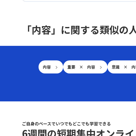
し、ストーリーマッピングやカスタマージャーニ
が、部下の本来の能力を引き出す鍵だと感じまし
学びの場を活用して、イシューツリーやロジック
う。 3. **他社とのコミュニケーション** - 相手の
ーマップをもとに、ページ構成や配置を決定する
た。 具体的な実施は？ この学びを実践するため、
ツリー、MECE、5W1Hといったフレームワークの
ニーズを理解し、事前にリサーチを行う。 - 感情
ワイヤーフレームを作成します。このプロセスに
ハーズバーグ理論や内発的動機づけ、コミュニケ
習得に努めています。その成果を社内会議で論点
に訴える表現を意識し、相手が共感しやすい言葉
より、ターゲットに沿った構成になっているかを
ーション設計に基づいた具体的な施策として、
整理に活かし、上司や同僚から評価とフィードバ
「内容」に関する類似の
を選ぶ。 実践のまとめは？ これらの行動を通じ
検証し、手戻りや機能追加のリスクを未然に防ぐ
「設計→実行→習慣化→改善」のステップを4週間
ックを得られるようにすることが判断基準となっ
て、学んだスキルを実践に移し、マーケティング
ことができます。 コンテンツ整理は？ ■コンテン
で組み立てました。 第1週は何を？ 第1週は、個々
ています。 戦略チェックリストは？ さらに、特定
スキルや業務遂行力を向上させることを目指しま
ツ設計では、ホームページなどに掲載する情報を
のメンバーの動機づけ因子を把握する観察フェー
の顧客向けの戦略検討を題材とした問題定義チェ
す。継続的に取り組むことで、意識せずとも自然
目的に合わせて適切に整理します。運営者と訪問
ズです。日々の業務の中で、どのタイミングでや
ックリストを作成し、自分自身の思考の質を安定
にできるようになりたいと考えています。
者双方の目的を果たすために、必要なコンテンツ
る気が出るのか、またはどのタスクで意欲が低下
させるとともに、将来的には会社全体で再利用可
を洗い出し、競合サイトとの違いを意識しながら
するのかを、日報や会話を通して観察し、記録し
能な知的資産として蓄積していく方針です。チェ
内容
重要 × 内容
意識 × 
差別化を図ることが求められます。業種によって
ていきます。 第2週はどんな？ 第2週は、小さな承
ックリストには、ステークホルダーごとの課題の
お客様が知りたい情報は異なるため、その点も考
認と褒賞を取り入れるフェーズです。「成果」で
見え方や、顧客のペルソナに基づく仮説が明確で
慮する必要があります。 アクセシビリティは？ ■
はなく、プロセスや姿勢に対する承認を意識し、
あるか、また社内の各部門で検証可能な論点にな
アクセシビリティ設計では、すべての情報やサー
日々のフィードバックを通して動機づけ要因に働
っているかなどを盛り込んでいます。 継続学習の
ビスに年齢や身体的な制約を問わずアクセスでき
きかけます。具体的には、短いコメントや即時の
秘訣は？ 最後に、これらの取り組みを継続的な学
るよう設計することが重要です。また、ユーザビ
フィードバックを活用し、メンバーの努力を評価
習につなげるために、自由学習に頼るのではな
リティ設計やUI設計では、ページ構成、情報アー
します。 第3週は何の？ 第3週は、権限移譲と選択
く、スケジュールされた学習の仕組みを優先する
キテクチャ、ユーザーフロー、機能概要といった
肢の提示によって自律性を支援するフェーズで
工夫も欠かせないと感じています。以上の学びと
要素を総合的に見直し、ワイヤーフレームとモッ
す。タスクの進め方については、ゴールと制約条
ご自身のペースでいつでもどこでも学習できる
気づきを今後の業務や自己成長にしっかりと結び
クアップの違いとして、後者はビジュアルデザイ
6週間の短期集中オンライ
件だけを伝え、実施方法は各自に選ばせること
付け、常に問題定義の精度を高めることを意識し
ンまで反映される点にも注意が必要です。 試作品