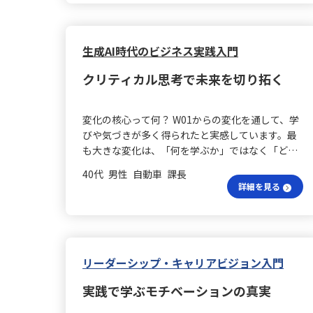
は、自分自身をマーケティングする能力に繋が
り、商品やサービスの良さを伝えられる力の基盤
となると感じました。このスキルはマーケティン
グの基本であり、今後の目標として意識していき
生成AI時代のビジネス実践入門
たいです。 ヒット商品の魅力は？ ヒット商品につ
クリティカル思考で未来を切り拓く
いてのディスカッションでは、ヒット商品の特徴
や成功理由をグループで議論しました。このプロ
セスを通じて、その商品が人々に受け入れられる
変化の核心って何？ W01からの変化を通して、学
理由を考えることができ、参加者同士の意見を深
びや気づきが多く得られたと実感しています。最
めることで新たな知見が広がりました。特に、
も大きな変化は、「何を学ぶか」ではなく「どこ
人々の感情に訴える部分が重要であることに気づ
から考えるべきか」、つまり問題定義における考
きました。 売れる理由は何？ また、ヒット商品が
40代 男性 自動車 課長
え方がはっきりと定まった点です。生成AIに対す
なぜ売れるのかを考えることは、日々の業務に直
詳細を見る
る抵抗感も解消し、単にAIを使うかどうかではな
結します。生活の中でどんな商品が人々の心を掴
く、人間がどのような思考や判断をAIに伝えるか
んでいるのかを観察することで、私自身のマーケ
が重要であるという認識に至りました。デジタル
ティングスキルを向上させることができると感じ
スキルやAI活用の技術自体だけでなく、問題定義
ました。 講座の成果は？ 全体として、この講座は
や判断軸、洞察力といった人間側の思考力がなけ
リーダーシップ・キャリアビジョン入門
自己理解を深め、他者に自分を伝える力を高める
れば、ビジネス価値に変えるのは難しいと理解で
良い機会となりました。学んだ内容を今後も活か
実践で学ぶモチベーションの真実
きたのです。 危機感の正体は？ また、生成AI時代
し、マーケティングスキルを向上させていきたい
に自分自身が抱く“危機感”の正体にも気づくこと
と考えています。自己PRのスキルは、将来の仕事