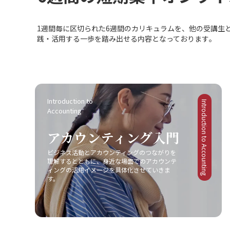
で、有能感と自立性を促します。定期的なフィー
ていきたいと思います。
の確認は？ ■プロトタイピングでは、開発前に試
ドバックや対話を通じ、進捗状況を把握・支援し
作品を作成し、機能やデザイン、使い勝手、工程
ます。 第4週は振り返る？ 第4週は、これまでの施
1週間毎に区切られた6週間のカリキュラムを、他の受講生
などを確認します。まずは目的や用件を明確に
策を振り返り、効果を確認するフェーズです。軽
践・活用する一歩を踏み出せる内容となっております｡
し、アイデア収集と問題点・改善点の洗い出しを
いアンケートや個別面談を実施し、各メンバーの
行います。次に、有望なアイデアを選定した上で
モチベーションの変動や上司としての取り組みに
プロトタイプを作成し、実施したユーザーテスト
ついてフィードバックを集め、今後の改善に役立
からフィードバックを収集。最後に、改善点や要
てます。 成果は見える？ 以上の取り組みを通じ、
求事項を整理し、次のプロトタイプ作成に反映さ
理論で学んだ内容を実務やマネジメントに確実に
せるプロセスを踏みます。 成果は出たか？ このよ
Introduction to 
落とし込み、チーム全体のやる気とパフォーマン
Introduction to Accounting
Accounting
うなプロトタイピングの取り組みは、手戻り防止
スの向上に繋げていきたいと考えています。
やチーム内の認識統一、さらには時間と費用の削
アカウンティング入門
減、ユーザーエクスペリエンスの向上につながり
ます。一方で、目的をあいまいにせず、本質的な
ビジネス活動とアカウンティングのつながりを
要求を抽出すること、効率的に制作するために適
理解するとともに、身近な場面でのアカウンテ
切な時間を投入することが重要です。 多機能の落
ィングの活用イメージを具体化させていきま
とし穴は？ 最後に、プロトタイプ作成にあたって
す。
は、あれもこれもと多機能を盛り込みすぎると検
証が混乱する恐れがあるため、なるべく本質的な
機能や要素に絞って検証を行う点に特に注意して
います。