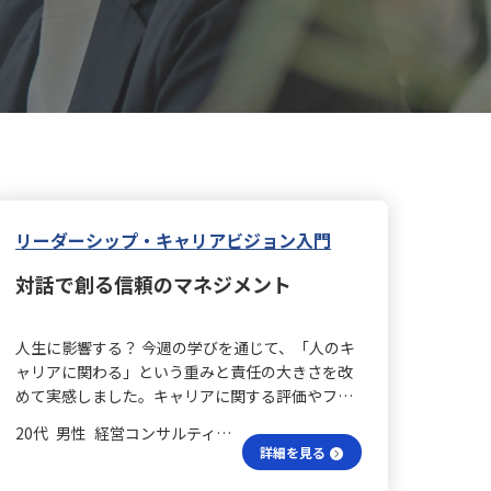
リーダーシップ・キャリアビジョン入門
対話で創る信頼のマネジメント
人生に影響する？ 今週の学びを通じて、「人のキ
ャリアに関わる」という重みと責任の大きさを改
めて実感しました。キャリアに関する評価やフィ
ードバックは、単なる業務上の判断ではなく、相
20代 男性 経営コンサルティング 係長／主任
手の人生に影響を与える可能性があるため、感情
詳細を見る
やその場の印象に左右されず、事実に基づいた誠