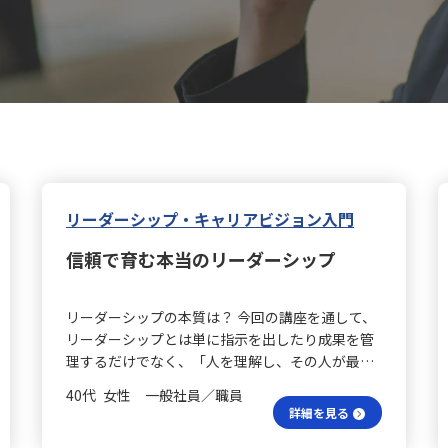
リーダーシップ・キャリアビジョン入門
信頼で育む本当のリーダーシップ
リーダーシップの本質は？ 今回の講座を通して、
リーダーシップとは単に指示を出したり成果を管
理するだけでなく、「人を理解し、その人が最大
限の力を発揮できる環境や信頼関係を構築するこ
40代 女性 一般社員／職員
と」であると学びました。職場や仕事が同じで
詳細を見る
も、年代が近いからといって価値観やモチベーシ