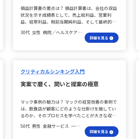
格や資質ではなく、具体的な行動に着目すること
得感を持てるように伝えることが大切だと感じま
損益計算書の要点は？ 損益計算書は、会社の収益
の重要性が強調されました。オハイオ州立大学の
した。振り返りのプロセスとして「出来事→考え
状況を示す成績表として、売上総利益、営業利
研究を基に、ブレイクとムートンは「配慮」と
→気づき」の順で問いかけることで、相手自身の
益、経常利益、税前当期純利益、そして最終的な
「構造づくり」という軸を用いて、理論を具体的
内省や成長を促す方法も有効だと学びました。 フ
当期純利益という5つの基本項目から構成されてい
な行動に落とし込みました。さらに、ロバート・
ィードバックの悩みは？ ロールプレイングでは、
30代 女性 病院／ヘルスケア 課長
ます。売上総利益は、商品やサービスの販売前に
ハウスが提唱した指示型、支援型、参加型、達成
詳細を見る
上司役としてのフィードバックがうまくできず、
発生する費用を差し引いた数値を示し、営業利益
志向型の4つの行動について学びました。 指示と
理論を実践する難しさを痛感しました。この経験
は本業から得られる利益を表します。さらに、海
支援はどれ？ 指示型リーダーは、目標が曖昧な場
から、フィードバック面談に臨む際は、事前に十
外からの材料調達に伴う為替差益や、店舗出店時
合やチーム内にコンフリクトがあるとき、また部
分な準備が必要であることを改めて認識しまし
の支払利息などの財務活動による損益を加えたも
下の自律性が低い場合に、具体的かつ明確な指示
た。 信頼環境はどう？ また、今回の講座を通し
のが経常利益となり、そこに店舗売却益や火災な
クリティカルシンキング入門
をもってチームを導きます。一方、支援型リーダ
て、リーダーシップは「正しい行動を取ればよ
どの一時的な損益を反映させることで税前当期純
ーは、目標が明確でありながら、リーダーと部下
い」という単純なものではなく、相手との信頼関
実案で磨く、問いと提案の極意
利益が算出されます。最終的に、税金を差し引い
との認識に差が見られる場合に、部下への配慮と
係や心理的安全性の中で成り立つものであること
た当期純利益を把握するためには、まず全体の売
理解を示すことで一体感を促進します。 参加と成
が強く印象に残りました。私自身、厳しい環境や
上推移や各項目の売上比率に着目し、過去の実績
果はどう？ 参加型リーダーは、部下の能力や自律
孤立感を経験したことから、「人が安心して働け
マック事例の魅力は？ マックの経営改善の事例で
や業界平均、自社目標との比較が不可欠です。 出
性が高い場合に、意思決定のプロセスに参加して
る環境づくり」に対して意識を高めるようになり
は、飲食店が顧客にどのような仕掛けを施してい
店事例の意義は？ 実際のカフェ出店事例では、出
もらうことでモチベーションと責任感を引き出し
ました。これからは、成果だけでなく相手の背景
るのか、そのプロセスを学べたことが大きな収穫
店コンセプトの明確化が極めて重要であることを
ます。また、達成志向型リーダーは、困難な目標
や不安、価値観に寄り添いながら関わることを大
でした。本質的な課題に迫る問いや考え方を理解
学びました。コンセプトが明瞭になると、それに
に対して部下の努力が成果に繋がると感じさせ、
50代 男性 金融サービス 一般社員／職員
切にしていきたいと思います。 多様な価値観は？
するため、一連の流れを整理し、復習することが
応じた仕入、店舗設計、採用、設備投資、商品開
詳細を見る
動機付けを高める役割を果たします。 状況把握は
私の業務では、複数のメンバーとの業務依頼や指
理解度をさらに高めるのに役立ちました。 顧客事
発などの基本事項が見えてきます。その過程で発