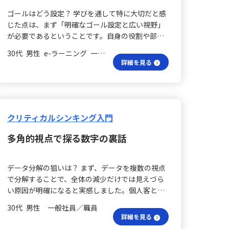
果に影響すると実感しました。 理由は一面的？ ま
することが求められます。これにより、単なる指
ゴールはどう設定？ 学びを通して特に大切だと感
た、結論を支える理由は、一つだけでは不十分で
示・命令とは異なる信頼のあるマネジメントが実
じた点は、まず「明確なゴール設定と広い視野」
す。複数の視点から整理することで納得感が高ま
現されます。 意義をどう伝える？ 「仕事の意味づ
が必要であるということです。自身の役割や部門
ります。相手の立場や状況に合わせ、どの理由を
け」をしっかりと伝えることも重要です。目の前
にとらわれず、大局的な視点を持って目標を定め
強調するかを選ぶことも非常に重要です。今回の
の業務が単なるタスクの遂行なのか、組織や他者
30代 男性 e-ラーニング 一般社員／職員
ることの重要性を実感しました。ただし、具体的
ワークを通じ、柱がなく論点がぶれること、理由
詳細を見る
への貢献であるのかを明確にすることで、相手自
にどのように視野を広げるかは今後の課題として
が不足すると納得感が低くなること、そして具体
身がその業務に取り組む意義や価値を実感し、前
います。 選択は本当に必要？ 次に、「取捨選択の
性がなければイメージが湧かないことを痛感しま
向きに行動する姿勢を促すことができます。 信頼
重要性」です。目標を最速・最短で達成するため
した。自分自身がこれらすべてに課題を抱えてい
の基盤は？ こうした取り組みの基礎となるのは、
には、リソースを集中させるとともに、何をやら
ることに気づく良い機会となりました。 フレーム
日常のコミュニケーションです。問題が生じたと
なくてもよいかを見極める優先順位付けが不可欠
クリティカルシンキング入門
ワークは？ このような課題に対して、ピラミッド
きだけでなく、普段から雑談レベルの会話を通し
だと気づきました。 独自性って何だろ？ さらに、
ストラクチャーのようなフレームワークを活用す
て相手に関心を示すことで、「自分を理解してく
多角的視点で探る数字の裏話
「独自性の意義と活用」については、自身の価値
ることは非常に有効だと感じます。このフレーム
れている」という安心感が醸成され、信頼が深ま
向上において独自性が重要だと実感しています。
ワークは、「結論」「理由」「プロセス」を体系
ります。そして、その信頼があってこそ、フィー
これは、現在取り組んでいる分野の活動とも重な
的に整理する手助けとなり、論理の妥当性を客観
ドバックが受け入れられ、チャレンジも引き出さ
データ分解の狙いは？ まず、データを複数の視点
り、大いに共感できる部分でした。 壁を越える方
的に確認できる点でも有益です。今後は、ピラミ
れるのだと改めて認識しました。 信頼される土台
で分解することで、全体の減少だけでは見えづら
法は？ 一方で、部署の壁を越えて「まずは試して
ッドストラクチャーに基づき、「柱→理由→具
は？ これらの学びは、実践に移せる具体的な内容
い原因が明確になると実感しました。個人客と団
みる」精神で他チームと連携し改善を図る一方、
体」という流れで整理してから伝えることで、再
ばかりです。一つひとつの地味な行動が積み重な
体客に分けたところ、減少は個人客に集中してい
ファシリテーションや意思決定の場面で迷いが生
現性のある伝え方を身につけ、コミュニケーショ
30代 男性 一般社員／職員
り、「信頼されるマネージャー」としての基盤を
ることが分かり、さらに大人と子供に区分する
じ、迅速にリードできていない課題も感じていま
詳細を見る
ンの質を高めていきたいと考えています。 現場の
作りあげると信じています。そして、単にチーム
と、両者とも同程度に減っていることが確認され
す。そのため、上司の助けを借りずに、自律的に