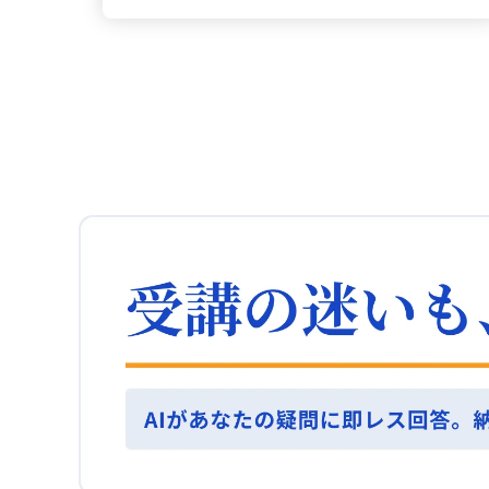
問題定義になるのか」という基準がなく、そのた
かせます。相手のニーズを理解し、それに応じた
の認識合わせから始めるようになってからは、こ
では、達成欲求、権力欲求、親和欲求の三要素を
めに周囲に論点を示しきれず、企画内容の合意確
表現を行うことで、より良いコミュニケーション
うした影響が大幅に抑えられたと感じています。
通じて、個々のモチベーションの源泉が異なるこ
認で終わってしまう場合があるということも整理
が図れます。相手のニーズに寄り添った言葉選び
チーム統一はどう？ また、プロトタイプを活用す
とに気づかされました。特に、達成欲求が強い人
できました。 価値創造の鍵は？ こうした気づきを
と感情に響く表現を意識し、信頼関係を築くこと
ることで、チーム内での認識の統一が図られ、新
は困難な目標に挑戦することでやる気を感じると
踏まえ、正しい問題定義とは「その問題を解決す
ができると考えます。 知識の活かし方は？ 学んだ
たなアイデアが生まれるきっかけにもなります。
実感し、画一的な施策ではなく、個々に合ったア
ることで顧客にどのような価値がもたらされるか
知識やスキルを仕事の様々な場面で活かし、日常
顧客にプロトタイプを提示する際も、具体的な要
プローチが重要であると学びました。 全体を振り
が明確に示されている状態」と自分なりに基準を
業務に取り入れてより効果的な成果を上げる努力
望や要件のすり合わせが行いやすく、手戻りや後
返る？ 総じて、モチベーションは構造的な要素と
言語化できました。具体的には、ステークホルダ
をしていきたいです。そして、学んだ内容を以下
からの機能追加を防ぐ効果があったと実感してい
個人差の両面を持つため、理論の適切な使い分け
ーごとに問題の見え方を整理し、顧客のペルソナ
の行動に具体的に反映させます。 具体的な行動
ます。 情報設計は何が鍵？ ■情報設計・プロトタ
と実践への応用が必要であると感じました。今後
に基づく仮説を立てた上で、社内の複数部門で検
は？ 1. **商品の起案** - 市場リサーチを実施し、
イピング編として、まず情報設計についてです。
は、チームやプロジェクトの状況に応じて、どの
証できる状態を目指しています。 思考力強化のコ
競合商品やトレンド、消費者のニーズを調査す
伝えたい内容を分かりやすく整理し組み立てるた
理論を基盤とするかを検討し、「なぜそれがやる
ツは？ この学びを実現するための取り組みとし
る。 - ブレインストーミングを行い、チームでア
めには、まず課題を明確に整理する必要がありま
気を引き出すのか」という問いを絶えず意識しな
て、まず最優先で問題定義力、すなわちクリティ
イデアを出し合い、商品の魅力を引き出す努力を
す。例えば、売り上げの低下が見られる場合、そ
がら取り組んでいきたいと思います。 実務でどう
カルシンキングの強化にフォーカスしています。
する。 - プロトタイプを作成し、消費者のフィー
の原因が新規顧客の減少にあると分析し、結果と
活かす？ 実務やマネジメントに活かすためには、
単なるロジカルシンキングに留まらず、問題を構
ドバックを基に具体的な改善点を見つける。 2. **
して新規顧客の開拓を目指すといった流れになり
「一律の施策では人は動かない」という視点が極
造化する力、ステークホルダー間の利害や背景を
会議でのコミュニケーション** - 事前準備を徹底
ます。この際、ターゲットによって情報の伝え方
めて重要だと再認識しました。ハーズバーグの理
読み解く力、そして顧客ペルソナに基づく仮説構
し、自分の意見や提案を整理し、具体的なデータ
が変わる点も意識すべきです。 問題分析はどう？
論の示すとおり、給与や職場環境といった基本的
築力など、上流工程で必要な思考力を重点的に伸
や事例を用意。 - ストーリーを作り、会社のビジ
次に、問題点を分析し戦略を立てるために、ユー
な整備は必要ですが、それだけで内発的なモチベ
ばしていく必要があると感じました。 効果的な学
ョンと自分の意見を結びつけ、共感を得やすい内
ザーストーリーやカスタマージャーニーマップを
ーションは生まれません。むしろ、成長実感や達
習法は？ 具体的な取り組みとしては、仕組み化さ
容を考える。 - フィードバックを受け取り、プレ
活用します。そして、必要なコンテンツを洗い出
成感、そして承認を意識的にデザインすること
れたオンライン講座など、日時や期限が決まった
ゼンテーション力を向上させるための改善を行