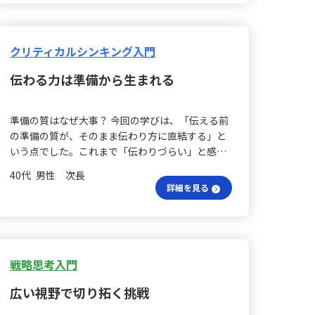
実な対応が求められると痛感しました。 対話で納
得？ 特に「一方的な評価は納得感を生まない」と
いう気づきは印象的でした。評価はジャッジでは
なく対話であり、相手の考えや背景に耳を傾ける
クリティカルシンキング入門
ことが信頼と納得を生む基盤になると感じまし
伝わる力は準備から生まれる
た。どんなに厳しいフィードバックであっても、
相手の状況や努力を理解し成長の糧とするために
は、その文脈を正確に把握することが重要です。
準備の質はなぜ大事？ 今回の学びは、「伝える前
任せる責任は？ また、仕事の任せ方についても改
の準備の質が、そのまま伝わり方に直結する」と
めて学びがありました。これまである程度は相手
いう点でした。これまで「伝わりづらい」と感じ
の能力を信頼し仕事を振っていたものの、任せた
られていた理由は、結論を支える理由が十分に整
仕事の責任は自分にあるという観点に立ち返るこ
40代 男性 次長
理できておらず、どのようなプロセスで結論に至
とが必要だと実感しました。依頼する際は、いつ
詳細を見る
ったのかが伝えられていなかった点にあると感じ
までにどのような状態でどんな目的を達成するの
ました。 文章の書く難しさは？ 文章を書くことや
かを依頼相手と共有し、共通の認識を持ってから
読むことが、想像以上に難しいという実感があり
スタートすることが大切です。 改善のきっかけ
ます。主語と述語の対応や、一文が長くなりすぎ
は？ さらに、依頼した仕事が期待した結果と異な
ないように適切に分割するなど、基本的な要素に
戦略思考入門
る場合、一方的に否定するのではなく、まずは自
気を配らなければ、いくら論点が正しくても伝わ
分の依頼方法や説明に問題がなかったかを振り返
広い視野で切り拓く挑戦
りにくくなってしまいます。そのため、話す・伝
り、相手の努力に感謝の意を示しながら理想の形
える行為はさらに難しく、準備の質がそのまま結
を伝えることで、否定せず改善のきっかけを共有