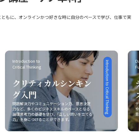
らに、上司へ改善策を提案する際には、業界の一
度を高めていきたいと考えています。
を行えるよう努めています。同時に、データ利活
般的な数値や他社の運営状況を踏まえ、根拠を強
用における課題についても、データ量の大きさや
化した説得力のあるアプローチが必要です。キャ
とともに、オンラインかつ好きな時に自分のペースで学び、仕事で実
システム構築の面から自らの知識を深め、SQLの
ッシュフローの分析など、同業他社の事例を参考
トレーニングを通じて効率的なデータ処理を実現
にする視点も取り入れながら、改善策の実現に向
するための準備を進めています。 思考整理のポイ
けた動きが求められます。 自発的研修の意義は？
ント？ クリティカルシンキングに関しては、
研修資料の作成に際しては、特に運営費及び一般
Week１で学んだ基礎を基に、自分の考えやアイデ
管理費に着目し、各店舗の費用状況を業界平均や
アを整理して伝える力の強化を目指しています。
社内の他店舗との比較を通じて分析する内容を検
マインドマップやピラミッドストラクチャー、
Introduction to 
Da
討します。受講者自身が「自らの店舗分析」を通
Introduction to Critical Thinking
Critical Thinking
F
MECEの手法を活用し、視点を変えて相手にわか
して、主体的に店舗改善に取り組む意識を持てる
りやすい説明を心がけ、試行錯誤を重ねながら整
よう、やらされる研修ではなく自発的な行動を促
クリティカルシンキン
理力を向上させています。 言語化の成果は？ ま
す構成に留意することが重要です。
た、日々のトレーニングとして、1週間で400文字
グ入門
程度の言語化を行っています。日経のアプリを活
用し、1日2回、300文字程度で議題に関して知識
問題解決力やコミュニケーション力、意思決定
デ
の範囲内で整理し素早く書く練習を継続していま
力など、多くのビジネススキルのベースとなる
や
論理思考力の基礎を学び、｢正しい問いを立てる
意
す。これにより、書いた内容の振り返りと分析か
力」を身につけることができます。
ら課題を抽出し、より簡潔に伝える力の向上を目
指しています。