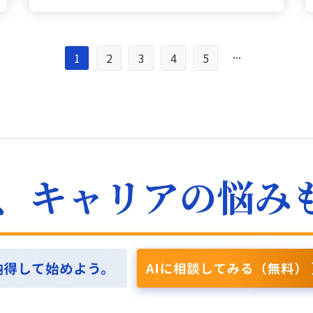
簡単？ これらの行動を効果的に使い分けるために
導、新任者の育成、改善策の展開などが課題とし
例の意味は？ 自身の業務では、直接売上や顧客へ
生する各種コストの計算も可能となり、継続的な
は、部下の能力や性格、仕事の難易度、組織環境
て挙げられます。制度変更や業務の進み方により
のアプローチ、営業活動に関わっていないため、
事業運営のために損益計算書を活用して売上アッ
など状況を正確に把握することが求められます。
説明不足や認識のずれが生じやすい環境の中で、
講義での現実の顧客事例の理解は非常に貴重でし
プや経費の見直しといった対策が求められます。
たとえば、部下の経験が浅い場合は指示型を、能
同じ職場であっても、人それぞれが求める仕事の
...
た。もしも最前線で営業を担当しているなら、提
1
2
3
4
5
売上規模に応じて最終的に残る金額が変化するこ
力が高く自主的な行動が期待できる場合は参加型
内容やモチベーションが異なることは改めて実感
供する製品を具現化するイメージを持ち、ペルソ
とからも、売上確保の重要性が実感でき、また、
を適用するといった具合です。 自分の行動はど
しました。そのため、日々の会話や1on1、面談を
ナ設定やデジタルマーケティングの手法を活用し
販売費や一般管理費の工夫により利益率が改善で
う？ また、今回の学びを通じ、自分自身がリーダ
通じて、各々の価値観やキャリア観を丁寧に聞き
ながら、プレゼンテーションやセールストーク、
きる可能性があることが確認されました。 現状把
ーとしてどのような行動を意識すべきかを考える
取り、理解することが必要だと感じています。 目
販売手法、アフターサービスを体系的にまとめ、
握の方法は？ 担当店舗では、まず出店コンセプト
機会となりました。部下やチームメンバーの個性
的共有はどう？ 業務を依頼する際には、単に作業
各顧客に合わせた販売戦略を確立することになる
に立ち返り、現状とのギャップを把握することが
や能力を丁寧に見極め、役割や目標が曖昧であれ
内容を伝えるのではなく、目的・背景・期待や優
でしょう。 自業応用のヒントは？ また、飲食店経
必要です。現状、店舗従業員がどの程度コンセプ
ば明確に指示を与えると同時に、難しい課題に対
先順位を明確に共有し、相手が納得して動ける状
営の事例からは、自分の業務にどのように応用で
トを理解しているか、また、従業員や地域、顧客
しては達成志向型のアプローチで努力を引き出す
態をつくることを意識します。特に新任者や異動
きるかをイメージすることが大切だと感じまし
が考える理想のコンセプトとは何かを調査し、今
柔軟性を大切にしていきたいと感じました。 行動
してきたばかりのメンバーについては、過去の経
た。課題の記載にはピラミッドストラクチャーや
後の方向性を明確にした上で損益計算書を再確認
パターンは？ 最新の学びからは、リーダーの行動
験や慣れ親しんだ環境を把握した上で、安心して
MECEの考え方を用い、時間軸、優先度、業務効
することが求められます。さらに、コンセプトの
パターンを状況に応じて使い分ける必要性も強く
相談できる関係性と心理的安全性の構築に努めた
率を考慮することで、組織内の意思決定に役立て
違いが損益計算書の構成比にどのように影響を及
意識しました。これまでタスク完遂型に偏ってい
いと思います。 評価プロセスは？ また、評価面談
る意識を持つようにしています。 本質課題の意義
ぼしているのかを把握し、店舗責任者と現状の課
た自分のやり方を見直し、理論を実務に応用する
や日々のフィードバックにおいても、結果だけで
は？ 「本質的な課題」とは、形式的な課題ではな
題やその対策について話し合うことで、本社と店
ことで、特にプロジェクトの立ち上げや推進時に
なくそこに至るまでの努力や工夫、プロセスに焦
く、物事の核となる部分を捉え、整理・分解する
舗が共通認識を持ち一体となって事業運営に取り
おいて効果的なリーダーシップスタイルを意識し
点を当てることが大切だと考えています。振り返
ことから解決策を導くアプローチです。課題を提
組む体制を整えることが重要です。 数値理解を深
て選択・実践することができると考えています。
りの際は、相手に直接答えを示すのではなく、
示する際、核心を押さえた内容であっても、相手
めるには？ 店舗責任者向けの研修では、今回の学
初期段階はどう？ 具体的には、プロジェクト初期
「どのように仕事と向き合ったか」「その時どん