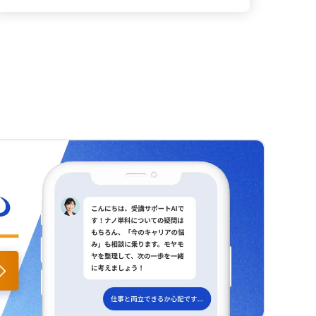
伝達はどう？ 現在、現場でチームに経営や現場の
を管理するだけでなく、人の可能性を引き出し、
ました。 複数視点の必要性は？ また、ある一面だ
問題解決を進められるようになることが目標で
課題を伝え、行動につなげる役割に従事していま
共に未来を創るリーダー像に近づけるはずです。
けを見るのではなく、他の要素との比較が必要で
す。 何を目指すべき？ 今回の学びを踏まえ、まず
す。しかし、スタッフは専門性が高いため、単に
マネジメントはどう？ 私自身、これまでは成果を
あることも学びました。たとえば、「大人の個人
は広い視野を持って明確なゴールを設定し、部署
結論や数値を提示するだけでは十分に納得して行
追求するために指示命令でチームを動かす方法に
客が減少している」というだけでは不十分で、子
やチーム間の価値観の違いを乗り越えるために、
動に移すことが難しいと感じています。これまで
重きを置いてきました。しかし、メンバーが本当
供も同じ規模で減少しているため、相対的な比較
相手の立場を理解する対話を積極的に行いたいと
の自分の伝え方では、結論や理由の整理はできて
に納得して自発的に動いているかを振り返ると、
によって初めて本当に顕著な特徴が見えてきま
考えています。また、複数の選択肢から最適な道
いたものの、実際の行動に結びつかない場面が多
信頼に基づいたマネジメントの重要性を痛感せず
す。 切り口工夫の意味は？ さらに、分析の切り口
を選ぶため、意思決定やファシリテーション能力
く、その原因は理由が一面的であったり、どのよ
にはいられませんでした。短期間で成果を求めら
を工夫することが、原因の特定に大きく貢献する
を具体的に強化する必要性を感じています。 試行
うにその結論に至ったかや具体的な行動指針が不
れる環境の中でも、メンバー一人ひとりの成長を
ことを実感しました。当初は「個人客と団体客」
は効果的？ 特にLive授業を通じて、自分の弱点と
足していた点にあると整理できます。 論理と情理
支える丁寧な対応が、組織の持続的な強さにつな
という大まかな区分だけで考えていましたが、
して「やらなくていいこと」を特定する力が足り
は？ つまり、論理自体は成立しているものの、以
がると感じています。 行動計画は？ 具体的な行動
「大人と子供」という視点を追加することで、よ
ないと痛感しました。問題に直面すると「まずは
下のような問題がありました。 ・理由が一面的で
計画としては、まず1on1の再設計に取り組み、単
り具体的な原因が浮かび上がりました。目的に応
試してみる」という思考に陥りがちですが、今後
腹落ちしない ・どのようなプロセスを経たかが明
なる進捗確認や業務相談ではなく、相手の意志や
じた適切な切り口の選定が重要であると感じまし
はあらゆる可能性を考慮し、最も効率的な方法を
確でなく、納得感が不足する ・具体的に何をすれ
価値観を引き出す対話の場とします。また、業務
た。 数字の背後を見る理由は？ さらに、数字の背
選び、スピードを意識して行動していきます。 意
ばよいのかが不明確で、行動につながらない この
依頼時には「なぜその仕事が重要なのか」という
後にある要因に着目する力の大切さにも気づかさ
思決定はどう？ これまでの会議などの意思決定の
状態は「論理は成立しているが、情理が伴ってい
背景を明確に伝え、目的意識を共有することで、
れました。子供の減少から、イベントの終了や学
場では、不十分な情報で「まずは試してみる」形
ない状態」と言え、結果としてチームの行動変容
メンバーが自身の役割を再確認できるようにしま
校行事などの外部要因を推察することで、単なる
になり、後になって問題が浮上したり手戻りが発
には結びつきにくいと感じました。 改善の具体策
す。さらに、仕事を任せる際は、最終ゴールや納
数値以上の背景情報が次の施策につながると実感
生したりすることがありました。しかし、戦略的
は？ 今後は、伝える前にピラミッドストラクチャ
期、期待値を明示したうえで、定期的なフォロー
しました。 見える化の効果は？ 加えて、データを
思考を取り入れることで、より正確な意思決定が
ーを活用し、内容をしっかりと整理して発信する
アップを実施し、軌道修正やサポートが適切に行
見える化することの効果も印象に残りました。表
できると考えています。 プロセスを整理？ 具体的
ことに取り組みます。特に、納得と行動につなが
える体制を整えます。加えて、フィードバックは