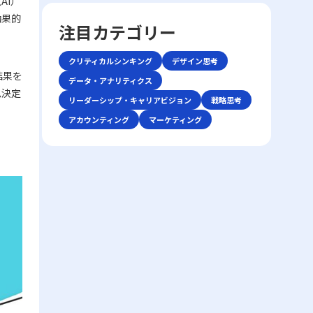
AI）
前提条件を再確認することで、話の軸がぶれ
していきます。業務の効率や精神的な安定を
しやすい市場の中で如何にして自社の独自性
ーション手法が登場しました。しかし、テキ
効果的
るのを防ぐことができます。具体的な対策と
目指すためには、単なる時間管理だけでな
を打ち出すか、また効率化やコスト削減、ニ
注目カテゴリー
ストや非対面のやりとりは時に「既読未読」
しては、以下の点が挙げられます。・まず、
く、心理的な側面にも目を向ける必要があり
ッチ市場への特化を通じて勝利を収めるかと
「いいね」といった簡易な反応だけに頼る傾
話の内容は具体的に整理し、主語と述語を明
ます。ここで取り上げる「後回し癖の改善」
いう戦略に注目が集まります。 競争環境の
向があり、誤解や遅延が発生する可能性があ
クリティカルシンキング
デザイン思考
確にすることが重要です。特に急いでいる状
というキーワードを軸に、先延ばし癖がもた
激化は、単に製品やサービスの質を向上させ
ります。このため、現代のビジネスシーンで
結果を
況や複雑な問題を扱う場合、あいまいな表現
らすリスクと、改善に向けた実践的アプロー
データ・アナリティクス
るだけでは勝ち抜けない現実を反映していま
は、対話の意図や背景、さらには相手の心理
を避け、論点を整理して伝える努力が必要で
思決定
チを解説します。 先延ばし癖とは 先延ばし
す。レッドオーシャン市場では、既存の大手
リーダーシップ・キャリアビジョン
戦略思考
状態などを正確に把握する高度な能力がます
す。・次に、相手の理解度を随時確認するこ
癖とは、必要なタスクや業務を期限内に着
企業だけでなく、新規参入者との熾烈な争い
ます求められているのです。 そもそもコミ
アカウンティング
マーケティング
とが推奨されます。たとえば、「私の理解で
手・遂行せず、後回しにする習慣や傾向を指
が交錯し、限られた市場シェアの取り合いが
ュニケーションとは、人々が互いの考え、感
はこの点ですが、〇〇さんのお考えはどうで
します。この現象は単なる怠慢や意志の弱さ
続きます。そのため、レッドオーシャンの戦
情、価値観を伝え合い、理解し合う一連のプ
しょうか？」といった確認を行うことで、認
だけに起因するものではなく、心理的要因や
い方においては、自社の強みや独自性を生か
ロセスです。これは単なる情報伝達に留まら
識のズレを未然に防ぐことが可能です。・ま
環境要因の複合的な結果とも言えます。例え
した戦略立案が不可欠となります。 レッド
ず、感情や非言語的な要素を含む複合的なプ
た、どのような場面であっても、一度会話を
ば、失敗への恐怖心や完璧主義、さらには
オーシャン 戦い方の基本戦略 レッドオーシ
ロセスであり、相手にどこまで伝わったか、
中断し、再度仕切り直す選択肢も有効です。
ADHD（注意欠陥・多動性障害）などの発達
ャン市場で成功を収めるためには、以下の3
あるいは誤解が生じたかを見極める能力が必
特に、重要な会話内容や方針確認の際には、
特性が背景にある場合もあります。こうした
つの基本戦略が有効であるとされています。
要となります。「ビジネスにおけるコミュニ
十分な準備をしてから再度対話を試みること
場合、従来のタイムマネジメント技術だけで
第一に、差別化戦略です。他社と同じ製品・
ケーション能力」で成功を収めるためには、
が、後のトラブル回避に寄与します。・さら
は対処が難しく、「後回し癖の改善」を目指
サービスを提供していては、顧客は選択に迷
自身の伝えたい内容を明確に定義し、使用す
に、自己の思考を論理的に整理する力を高め
す上で、自己理解と内面的な対策が欠かせま
い、競争に負けるリスクが増します。スター
る手段・場面に応じて最適な技術を選択でき
ることで、情報の伝達精度が向上し、結果と
せん。 また、先延ばし癖は放置されると、
バックスのように、品質の高さと独自の店舗
る柔軟性が求められます。 特に、若手ビジ
して仕事で話が噛み合わない人との対処法が
業務遂行に大きな弊害をもたらします。たと
体験を提供することで、単なる価格競争から
ネスマンにとっては、自分自身の意見を論理
より効果的に機能します。論理的思考は、複
えば、予定された期限までにタスクが完了し
差別化を図る戦略は、レッドオーシャンの戦
的かつ説得力をもって表現し、相手の意見を
雑な情報をシンプルにまとめるための基本ス
ないことによるストレスの増加、結果的な自