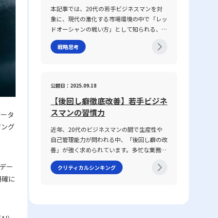
し、対面・非対面双方のコミュニケーション
具体性に欠け、相手に正確に意図が伝わらな
本記事では、20代の若手ビジネスマンを対
が混在する現代において、コミュニケーショ
いことが挙げられます。前提条件や目的が共
象に、現代の激化する市場環境の中で「レッ
ン能力がどのように成果に結び付くのか、そ
有されていない場合、会話は容易に脱線し、
ドオーシャンの戦い方」として知られる、競
の背景と実践的な鍛え方についても言及して
誤解を生む原因となります。さらに、個々の
争の激しい既存市場で成功を収めるための戦
いきます。 コミュニケーション能力とは コ
話し方の好みや知識量の違い、さらには一方
戦略思考
略や心得について、最新の事例とともに解説
ミュニケーション能力とは、単に情報を伝え
の思考が整理されずに抽象的な言葉で表現さ
します。グローバル化が進み、テクノロジー
るだけではなく、相手の反応を予測し、意思
れる場合、双方の話の噛み合わなさは一層深
の急速な発展や市場環境の変動が続く2025
疎通を円滑にするための高度なスキルを指し
刻になります。話がかみ合わない現象は、単
年のビジネスシーンにおいて、いかにして自
ます。ビジネスにおいては、報連相やプレゼ
公開日：2025.09.18
なるコミュニケーションのミスではなく、現
身の企業やキャリアを戦略的に舵取りし、激
ンテーション、会議、さらにはオンラインツ
代ビジネスにおける意思疎通の複雑さと密接
【後回し癖徹底改善】若手ビジネ
戦区であるレッドオーシャンを勝ち抜くの
ールを介した対話など、多岐にわたるシーン
に関わっています。企業内の組織体制や情報
か、その具体的な手法と注意点を体系的に整
スマンの習慣力
データ
で求められます。この能力は、家庭教育や学
共有の仕組み、さらには個々人の論理的思考
理しました。 レッドオーシャンとは 「レッ
校教育の枠を超え、実際の業務経験や日常生
ジング
の有無が、結果として仕事で話が噛み合わな
近年、20代のビジネスマンの間で生産性や
ドオーシャン」とは、既存市場における熾烈
活での相互作用を通じて自然に身につく側面
い人との対処法を模索する上での鍵となって
自己管理能力が問われる中、「後回し癖の改
な競争環境を表す比喩表現です。この概念
が強く、個人の素質と経験が複雑に絡み合っ
います。 仕事で話が噛み合わない人との対
善」が強く求められています。多忙な業務の
は、2005年にW・チャン・キムとレネ・モ
ています。「ビジネスにおけるコミュニケー
処法の注意点 ビジネス環境において、特に
中で、タスクを先延ばしにすることで生じる
ボルニュによって提唱された『ブルー・オー
ション能力」における成功の鍵は、論理的思
デー
クリティカルシンキング
「仕事で話が噛み合わない人との対処法」を
ストレスや自信喪失、生産性の低下は、キャ
シャン戦略』にて取り上げられ、赤く血に染
考、傾聴力、発信力といった要素を統合し、
明確に
実践する際には、いくつかの注意点を踏まえ
リア形成において決定的なマイナス要素とな
まった海をイメージすることで、限られた需
相手に正確かつ効果的なメッセージを伝える
る必要があります。まず、会話の基本となる
りかねません。この記事では、先延ばし癖の
要を巡って多数の企業が激しく争う状況を表
ことで、相手の行動変容を促す点にありま
前提条件を共有することが不可欠です。会議
本質とその背景にある理由を整理するととも
現しています。特に、レッドオーシャの 戦
す。 近年、ICT技術の進展により、メール、
や打ち合わせの冒頭で議論のゴールや目的、
に、具体的な改善策として8つの方法を提示
い方としてのアプローチは、価格競争に終始
チャット、ビデオ会議など多様なコミュニケ