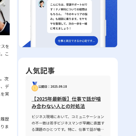
セスを
す。こ
。
人気記事
す。次
し、デ
公開日：2025.09.18
理を実
【2025年最新版】仕事で話が噛
み合わない人との対処法
ビジネス現場において、コミュニケーション
せ履歴
の不一致は若手ビジネスマンが早期に直面す
なりま
る課題のひとつです。特に、仕事で話が噛み
合わない人との対処法は、業務の円滑な遂行