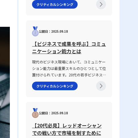
クリティカルシンキング
や信頼関係の構築に直結する重要なテーマで
す。2025年の現代において、情報の多様化
や働き方の変化が進む中、明確な意図伝達が
求められ、話がかみ合わない状況を改善する
公開日：2025.09.18
ための具体的手法が注目されています。本記
事では、なぜ「話が噛み合わない状態」が生
【ビジネスで成果を呼ぶ】コミュ
じるのか、その原因と背景を整理するととも
ニケーション能力とは
に、仕事で話が噛み合わない人との対処法を
具体的に解説します。多くの若手ビジネスマ
現代のビジネス現場において、コミュニケー
ンが抱えるコミュニケーションギャップにつ
ション能力は最重要スキルのひとつとして位
いて、論理的思考を交えて解説し、実務で役
置付けられています。20代の若手ビジネス
立つヒントを提供します。 話がかみ合わな
マンがキャリアをスタートさせる際、報告・
い状態とは ビジネスシーンにおける「話が
クリティカルシンキング
連絡・相談はもちろん、上司・部下、部署
かみ合わない状態」とは、意図や目的の認識
間、さらには対外の取引先との関係構築にも
のズレ、情報の伝達不足、さらには前提条件
おいて、この能力は不可欠です。この記事で
の違いにより、相手と効果的なコミュニケー
は「ビジネスにおけるコミュニケーション能
ションが図れない状況を指します。多くの場
公開日：2025.09.18
力」に焦点を当て、その定義から具体的なス
合、このような現象は一方的な問題ではな
キルの構成要素、日々の実践方法、注意すべ
く、双方の認識の不一致や話の抽象度が高す
【20代必見】レッドオーシャン
きポイントまで、専門性の高い視点で徹底解
ぎることから生じます。たとえば、上司や先
での戦い方で市場を制すために
説します。また、ICTツールが急速に進化
輩、同僚との会話において、伝えたい内容が