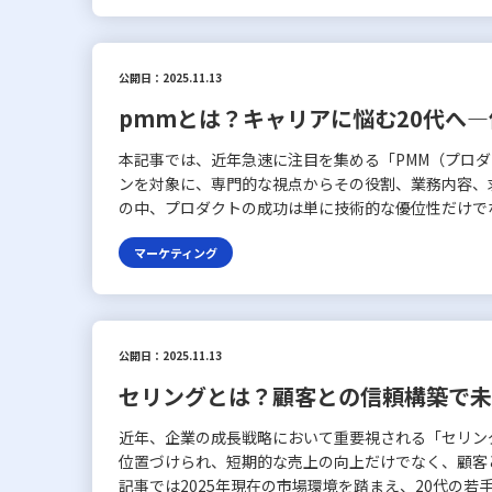
いきます。 ロングテール戦略とは ロングテール戦略とは、少量ずつではあるが、多品種の商品を取り扱うことで、従来の売れ
補完財が存在する。完全補完財の場合、両方の財が特
筋のみを頼りにする戦略では捉えきれない市場のニー
ペアの靴が挙げられる。完全補完財の無差別曲線はL
位20%の人気商品で賄うとするパレートの法則に基
により現れるのは主に所得効果である。一方、粗補完
的な在庫や陳列スペースが制約とならない環境におい
公開日：2025.11.13
果の両方が見られるが、その相対比率は完璧な補完関
商品アイテムの中で、人気商品以外の残りの商品が合
影響を及ぼさない財群である。需要の交差弾力性がゼ
pmmとは？キャリアに悩む20代へ
品が販売の一極を占めるブロックバスター戦略に対し
変化しない。具体例としては、傘とおにぎりといった
需要の変動や一過性のブームの影響を受けにくい安定し
り傘の価格が変動しても、おにぎりの需要に影響が及
本記事では、近年急速に注目を集める「PMM（プロダ
ンダーソンがこの現象に着目し、「ロングテール」と
の変化に応じて、企業が製品ラインナップや価格戦略
ンを対象に、専門的な視点からその役割、業務内容、
きな山が現れる一方で、右側に向かって長く尾を引く
の手法を用いることで、価格変動がもたらす代替効果
の中、プロダクトの成功は単に技術的な優位性だけで
多品種展開にとどまらず、オンラインショッピングサ
確に理解することができる。 各財の注意点 代替財に関して注意すべき点は、市場における商品間の代替性が必ずしも均一でな
め、PdM（プロダクトマネージャー）やPM（プロジ
さらにはDMP（データマネージメントプラットフォ
マーケティング
いという実情である。完全代替財は理想的なモデルケ
門の取りまとめや市場アプローチに特化した存在として、企業の成長に大き
用することにより、顧客が自らの興味や嗜好に応じた
る。粗代替財の場合、価格変動の影響は消費者ごとの
Marketing Manager）は、「プロダクトマ
に、ロングテール戦略は、従来のパレートの法則に挑
率で交換されるわけではない。そのため、企業は市場
職種を指します。具体的には、ユーザーが求める価値
経営戦略の一翼を担っています。市場が成熟し、競合
ン戦略を適切に立案する必要がある。補完財の場合、
ショニングの設定、さらに売り出し方の戦略立案を担
ャネルの構築は、持続可能な収益モデルの実現に欠かせない要素となっています。
の需要を大きく左右する。特に完全補完財は、セット
しく評価され、持続的に成長していくための要素を包括的に管理する役割を持
公開日：2025.11.13
略の導入にあたっては、いくつかの課題と注意点を十
は、補完財の相互依存性を正確に見極め、価格設定や
るPdM（プロダクトマネージャー）や、プロジェク
の商品を採用するため、在庫管理、商品の掲載、情報
セリングとは？顧客との信頼構築で未
えば、ゲーム機メーカーがゲームソフトメーカーと連
PMMはさらにマーケティングやセールス、顧客サポ
す。従来の限られた品数を扱う戦略と比較して、商品
の拡大に大きく寄与する可能性がある。独立財に関し
争優位性を確立するためには、技術面の優位性だけで
に対応するための人材育成が必要となるため、管理工
近年、企業の成長戦略において重要視される「セリン
ら、市場分析の際の説明変数としては選定が容易であ
欠となります。PMMはこの点において、プロダクト
要な課題です。膨大な商品情報を提供することで、ユ
位置づけられ、短期的な売上の向上だけでなく、顧客
が影響を及ぼす可能性があるため、完全に無視するこ
を迅速に製品改善に結びつける重要な役割を果たしています。 さらに、PMMは単独で業務を完結させるので
滑にすることは、オンラインショップ運営において必
記事では2025年現在の市場環境を踏まえ、20代の