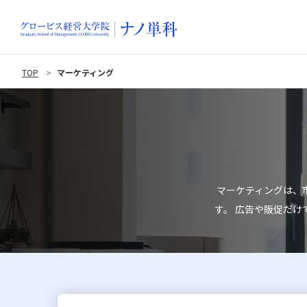
TOP
マーケティング
マーケティングは、
す。 広告や販促だ