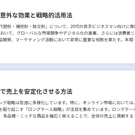
意外な効果と戦略的活用法
代替財・補完財・独立財」について、20代の若手ビジネスマン向けに専
において、グローバルな市場競争やデジタル化の進展、さらには消費者ニ
品開発、マーケティング活動において非常に重要な役割を果たす。本稿
手法であるスルツキー分解を交えながら、その特徴や注意点について詳
対する需要反応（交差弾力性）の観点から捉えられ、ビジネスにおいて
る。また、独立財の性質についても、市場全体の価格変動が他の商品の
としての意味合いが異なる点に留意すべきである。 代替財・補完
需要が増加するという相関関係が見られる。この関係性は需要の交差弾
場において米やパン、おにぎりといった商品は互いに代替財として機能
で売上を安定化させる方法
価な代替品を選択する傾向が強まる。なお、代替財は更に完全代替財と
は、消費者が両者の間で常に一定の効用比率で交換可能な財で、無差別
ング戦略は急速に多様化しています。特に、オンライン市場においては
。一方で、実際の市場におけるほとんどの代替財は粗代替財に該当し、
を掘り起こす「ロングテール戦略」が注目を集めています。ロングテー
割合ではない。補完財は、ある商品の価格変動が他方の財の需要に逆方
、多品種・ニッチな商品を幅広く揃えることで、全体の売上に貢献する
利用されることが多く、片方の商品の価格が上昇すれば他方の商品の需
ジネスマンを中心に、現代ビジネスが直面する市場環境と、それに対応す
トが挙げられる。ゲーム機の価格高騰は直接的にその需要を減少させる
入方法について、最新の市場動向を踏まえながら専門的な視点で解説し
の需要が連動する構造が形成される。さらに、補完財にも完全補完財と