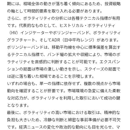
期には、相場全体の動きが落ち着く傾向にあるため、投資戦略
の軸として時間的要素を取り入れる必要があります。
さらに、ボラティリティの分析には各種テクニカル指標が有用
です。代表的なものとして、ヒストリカル・ボラティリティ
（HV）インジケーターやボリンジャーバンド、ボラティリティ
グラフチャート、そしてADR（日中平均レンジ）があります。
ボリンジャーバンドは、移動平均線を中心に標準偏差を算出す
るテクニカル指標で、バンド幅の拡大や収縮により、市場のボ
ラティリティを直感的に判断することが可能です。エクスパン
ションの局面は市場の激しい動きを示し、スクイーズの局面で
は逆に落ち着いた相場であることを示唆します。
いずれの場合も、単一の指標に依存せず、複数の視点から市場
動向を確認することが肝要です。市場環境の急変に備えた柔軟
な対応力が、ボラティリティを利用した取引において成功の鍵
となります。
最後に、ボラティリティの高い市場における取引は、精神的な
負担も大きいため、冷静な判断と綿密な事前準備が必要不可欠
です。経済ニュースの変化や政治的な動向にも目を光らせ、マ