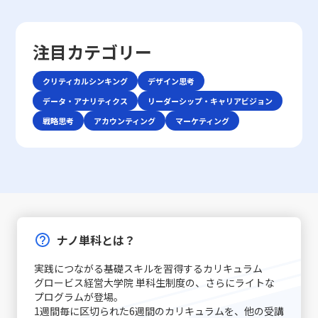
そもコミュニケーションとは、人々が互いの考え、感情、
値データに基づく明確な基準設定により、客観性や公平性を担保で
面であっても、一度会話を中断し、再度仕切り直す選択肢
単なる時間管理だけでなく、心理的な側面にも目を向ける
ち抜けない現実を反映しています。レッドオーシャン市場
価値観を伝え合い、理解し合う一連のプロセスです。これ
きる一方で、業務のプロセスや個々の努力を十分に反映できないと
も有効です。特に、重要な会話内容や方針確認の際には、
必要があります。ここで取り上げる「後回し癖の改善」と
では、既存の大手企業だけでなく、新規参入者との熾烈な
は単なる情報伝達に留まらず、感情や非言語的な要素を含
いう課題があります。一方、定性的評価は、数値化しにくい質的側
十分な準備をしてから再度対話を試みることが、後のトラ
いうキーワードを軸に、先延ばし癖がもたらすリスクと、
争いが交錯し、限られた市場シェアの取り合いが続きま
注目カテゴリー
む複合的なプロセスであり、相手にどこまで伝わったか、
面を補完し、組織文化や社員の成長を評価する上で重要な役割を果
ブル回避に寄与します。・さらに、自己の思考を論理的に
改善に向けた実践的アプローチを解説します。 先延ばし癖
す。そのため、レッドオーシャンの戦い方においては、自
あるいは誤解が生じたかを見極める能力が必要となりま
たすものの、評価者の主観が入りやすい点が留意すべき点です。し
整理する力を高めることで、情報の伝達精度が向上し、結
とは 先延ばし癖とは、必要なタスクや業務を期限内に着
社の強みや独自性を生かした戦略立案が不可欠となりま
す。「ビジネスにおけるコミュニケーション能力」で成功
たがって、企業は両者をバランスよく統合することで、より多角的
クリティカルシンキング
デザイン思考
果として仕事で話が噛み合わない人との対処法がより効果
手・遂行せず、後回しにする習慣や傾向を指します。この
す。 レッドオーシャン 戦い方の基本戦略 レッドオーシャ
を収めるためには、自身の伝えたい内容を明確に定義し、
かつ柔軟な評価システムを確立し、業務改善や戦略的意思決定に活
的に機能します。論理的思考は、複雑な情報をシンプルに
現象は単なる怠慢や意志の弱さだけに起因するものではな
データ・アナリティクス
ン市場で成功を収めるためには、以下の3つの基本戦略が
リーダーシップ・キャリアビジョン
使用する手段・場面に応じて最適な技術を選択できる柔軟
かすことが求められます。また、デジタルトランスフォーメーショ
まとめるための基本スキルであり、コミュニケーションの
く、心理的要因や環境要因の複合的な結果とも言えます。
有効であるとされています。第一に、差別化戦略です。他
戦略思考
アカウンティング
マーケティング
性が求められます。 特に、若手ビジネスマンにとっては、
ンの進展に伴い、タレントマネジメントシステムのようなツールを
質を大きく左右します。これらの注意点を踏まえた上で、
例えば、失敗への恐怖心や完璧主義、さらにはADHD（注
社と同じ製品・サービスを提供していては、顧客は選択に
自分自身の意見を論理的かつ説得力をもって表現し、相手
活用して、社内データの一元化および可視化を図ることが、さらな
相手の意見を尊重しつつ、自分の意図を明確に伝える努力
意欠陥・多動性障害）などの発達特性が背景にある場合も
迷い、競争に負けるリスクが増します。スターバックスの
の意見を丁寧に聴く技術は大きな強みとなります。また、
る競争優位の確保につながるでしょう。20代の若手ビジネスマン
が、スムーズな意思疎通を実現するための基本といえま
あります。こうした場合、従来のタイムマネジメント技術
ように、品質の高さと独自の店舗体験を提供することで、
対面と非対面双方のコミュニケーションにおいて、それぞ
にとっては、これらの評価手法を理解し、現場でどう活用するかを
す。話が噛み合わないと感じた際には、焦らず、一度立ち
だけでは対処が難しく、「後回し癖の改善」を目指す上
単なる価格競争から差別化を図る戦略は、レッドオーシャ
れ異なるルールやエチケットが存在するため、状況に応じ
見極めることが、今後のキャリア形成や組織内での成果発揮に直結
止まって基本に立ち返ることが、最終的には仕事で話が噛
で、自己理解と内面的な対策が欠かせません。 また、先延
ンの戦い方としての有力な手法です。 第二に、コストリー
た適切な対応が重要です。例えば、会議での発言やメール
する重要なスキルとなります。経営判断と現場の実務の双方を支え
み合わない人との対処法として有効です。 具体的な対処戦
ばし癖は放置されると、業務遂行に大きな弊害をもたらし
ダーシップ戦略です。効率的な運営を徹底し、無駄な経費
での簡潔な表現、さらにはSNSやチャットでのリアルタイ
るために、定量的・定性的な手法の正しい使い分けと効果的なフィ
略と実践例 ここでは、「仕事で話が噛み合わない人との対
ます。たとえば、予定された期限までにタスクが完了しな
や労力を削減することで市場価格を下回る優位性を保持し
ムなやりとりなど、各シーンで必要とされる細やかな配慮
ードバックの仕組みづくりを進めることが、企業の持続可能な成長
処法」として認識される具体的な戦略を、実践例とともに
いことによるストレスの増加、結果的な自信喪失、そして
ます。ユニクロが示した事例のように、大量仕入れや生産
ナノ単科とは？
が質の高いコミュニケーションを実現する鍵となります。
と個人のキャリアアップの鍵であると言えるでしょう。
解説します。多岐にわたる原因に対して、個々のケースに
長期的にはキャリアチャンスの逸失へとつながります。こ
工程の合理化によって、低価格でも品質を維持することが
コミュニケーション能力の注意点 コミュニケーション能力
応じた対策を講じることが求められます。まず、会話の開
のような問題は個人だけでなく、チームや組織全体に影響
できれば、急激な価格競争にも耐える力が養われるので
実践につながる基礎スキルを習得するカリキュラム
を高めるためには、単に技術を習得するだけでなく、いく
始時に必ず現状の認識を共有することが基本です。長年の
を及ぼすため、早期に原因を特定し、適切な対策を講じる
す。ただし、過度なコスト削減は品質低下やブランド価値
グロービス経営大学院 単科生制度の、さらにライトな
つかの落とし穴や注意点を認識する必要があります。ま
経験が示すように、「話の前提条件を合わせる」ことは、
ことが求められます。先延ばし癖に取り組むプロセスは、
の喪失というリスクもあるため、バランスを見極めること
プログラムが登場｡
ず、情報伝達とコミュニケーションの違いに注意が必要で
双方のコミュニケーションの齟齬を防ぐ第一歩です。たと
自分自身を見つめ直し、効率的な業務遂行と成長機会を確
1週間毎に区切られた6週間のカリキュラムを、他の受講
が重要です。 第三に、ニッチ戦略です。市場全体ではな
す。単なるデータや数字の伝達が成功したとしても、相手