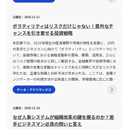
市場における価格変動の度合いを示す指標であり、株式、債券、商
品先物などさまざまな金融商品のリスク評価に用いられます。具体
的には、ある資産の価格が時間の経過とともにどの程度変動するか
公開日：2025.11.11
を数値化したもので、一般にパーセンテージや標準偏差といった形
で表現されます。例えば、ボラティリティが高い銘柄は、短時間で
ボラティリティはリスクだけじゃない！意外なチ
大幅な値動きを見せることが多く、そのためハイリスクハイリター
ャンスを引き寄せる投資戦略
ンと評価される一方、ボラティリティが低い銘柄は、安定的な価格
推移を示し、ローリスクローリターンと見なされます。 ボラティ
本記事では、2025年現在の経済情勢や市場の特性を背景に、20代
リティの評価は、従来の過去のデータに基づいた「ヒストリカルボ
の若手ビジネスマンに向けて「ボラティリティ」というテーマにつ
ラティリティ(HV)」と、市場の将来予測を反映した「インプライド
いて、金融市場における価格変動率の意味、種類、活用法、さらに
ボラティリティ(IV)」の2種類に大別されます。ヒストリカルボラテ
はリスク管理の視点から詳しく解説する。金融業界や投資市場にお
ィリティは、過去一定期間の価格変動データを基に計算され、統計
いて、価格の急激な変動はチャンスであると同時に大きなリスクを
学でいう標準偏差「σ(シグマ)」を用いて求められます。一方、イ
孕むため、正確な知識と分析手法が求められる。ここでは、各種イ
ンプライドボラティリティはオプション取引の価格から逆算するこ
ンジケーターの利用方法や出来高との関係、市場環境に応じた取引
とで算出され、市場参加者の「未来のボラティリティ」に対する期
の留意点など、現代のデジタル化された取引環境で不可欠となる情
データ・アナリティクス
待が数値として反映されます。この二つの指標は、投資の判断材料
報を体系的に整理する。 ボラティリティとは ボラティリティと
としてどちらも重要な役割を果たしますが、その意味するところや
は、金融資産における価格変動率を示す指標であり、市場の動向や
計算方法には明確な違いがあり、投資戦略に応じた活用が求められ
不確実性を測るための重要な指標とされている。 一般的に、この
公開日：2025.11.10
ます。 また、ボラティリティは単なるリスク指標にとどまらず、
用語は株式、為替、先物、CFD（差金決済取引）など、さまざまな
短期トレードにおける銘柄選択や、相場全体の変動傾向の分析、さ
金融商品に適用される。 ボラティリティが高い状態は、短期間で
なぜ人事システムが組織改革の鍵を握るのか？若
らには中長期投資のリスク管理や投資金額の配分決定にまで幅広く
大幅な価格上昇または下落が発生しやすいことを意味し、逆に低い
手ビジネスマン必見の問いと答え
活用されています。高いボラティリティを持つ銘柄は、急激な価格
状態は価格が安定していることを示す。 投資家はこの指標を基