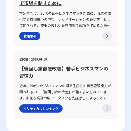
で市場を制すために
に成果に結び付くのか、その背景と実践的な鍛え方につい
ィードバックの仕組みが不可欠となります。また、定量的評価との
る場合、双方の話の噛み合わなさは一層深刻になります。
ても言及していきます。 コミュニケーション能力とは コ
併用により、目標達成に向けたバランスの取れたアプローチが求め
話がかみ合わない現象は、単なるコミュニケーションのミ
本記事では、20代の若手ビジネスマンを対象に、現代の激
ミュニケーション能力とは、単に情報を伝えるだけではな
られます。 評価における実務的な注意点と改善策 実際の業務にお
スではなく、現代ビジネスにおける意思疎通の複雑さと密
化する市場環境の中で「レッドオーシャンの戦い方」とし
く、相手の反応を予測し、意思疎通を円滑にするための高
いて、定量的評価と定性的評価のどちらも適用する場合、いくつか
接に関わっています。企業内の組織体制や情報共有の仕組
て知られる、競争の激しい既存市場で成功を収めるための
度なスキルを指します。ビジネスにおいては、報連相やプ
の注意点が存在します。まず、評価者自身の主観が評価結果に強く
み、さらには個々人の論理的思考の有無が、結果として仕
戦略や心得について、最新の事例とともに解説します。グ
レゼンテーション、会議、さらにはオンラインツールを介
影響を及ぼさないよう、評価基準の標準化が必要です。このために
事で話が噛み合わない人との対処法を模索する上での鍵と
戦略思考
ローバル化が進み、テクノロジーの急速な発展や市場環境
した対話など、多岐にわたるシーンで求められます。この
は、評価項目ごとに具体的な基準や尺度を設定し、全員が共通認識
なっています。 仕事で話が噛み合わない人との対処法の注
の変動が続く2025年のビジネスシーンにおいて、いかにし
能力は、家庭教育や学校教育の枠を超え、実際の業務経験
を持つことが必須となります。さらに、定量的なデータと定性的な
意点 ビジネス環境において、特に「仕事で話が噛み合わな
て自身の企業やキャリアを戦略的に舵取りし、激戦区であ
や日常生活での相互作用を通じて自然に身につく側面が強
フィードバックを組み合わせた評価システムを構築することで、数
い人との対処法」を実践する際には、いくつかの注意点を
るレッドオーシャンを勝ち抜くのか、その具体的な手法と
く、個人の素質と経験が複雑に絡み合っています。「ビジ
公開日：2025.09.18
字だけでは捉えきれない業務の背景や個々の努力も十分に評価され
踏まえる必要があります。まず、会話の基本となる前提条
注意点を体系的に整理しました。 レッドオーシャンとは
ネスにおけるコミュニケーション能力」における成功の鍵
るよう工夫が求められます。 また、評価結果をもとにしたフィー
件を共有することが不可欠です。会議や打ち合わせの冒頭
【後回し癖徹底改善】若手ビジネスマンの
「レッドオーシャン」とは、既存市場における熾烈な競争
は、論理的思考、傾聴力、発信力といった要素を統合し、
ドバックは、単なる数値評価に留まらず、社員のキャリア形成や成
で議論のゴールや目的、前提条件を再確認することで、話
環境を表す比喩表現です。この概念は、2005年にW・チャ
習慣力
相手に正確かつ効果的なメッセージを伝えることで、相手
長促進に資するものであるべきです。そのため、定期的な面談や
の軸がぶれるのを防ぐことができます。具体的な対策とし
ン・キムとレネ・モボルニュによって提唱された『ブル
の行動変容を促す点にあります。 近年、ICT技術の進展に
1on1ミーティングの機会を設け、評価結果について対話を行うこ
ては、以下の点が挙げられます。・まず、話の内容は具体
近年、20代のビジネスマンの間で生産性や自己管理能力が
ー・オーシャン戦略』にて取り上げられ、赤く血に染まっ
より、メール、チャット、ビデオ会議など多様なコミュニ
とで、社員一人ひとりのモチベーション向上や業務改善につなげる
的に整理し、主語と述語を明確にすることが重要です。特
問われる中、「後回し癖の改善」が強く求められていま
た海をイメージすることで、限られた需要を巡って多数の
ケーション手法が登場しました。しかし、テキストや非対
ことが可能となります。こうした取り組みは、組織全体のパフォー
に急いでいる状況や複雑な問題を扱う場合、あいまいな表
す。多忙な業務の中で、タスクを先延ばしにすることで生
企業が激しく争う状況を表現しています。特に、レッドオ
面のやりとりは時に「既読未読」「いいね」といった簡易
マンス向上につながると同時に、社員の納得感を醸成し、長期的な
現を避け、論点を整理して伝える努力が必要です。・次
じるストレスや自信喪失、生産性の低下は、キャリア形成
ーシャの 戦い方としてのアプローチは、価格競争に終始し
な反応だけに頼る傾向があり、誤解や遅延が発生する可能
クリティカルシンキング
視点で企業の成長を支える重要な要素となります。 まとめ 以上、
に、相手の理解度を随時確認することが推奨されます。た
において決定的なマイナス要素となりかねません。この記
やすい市場の中で如何にして自社の独自性を打ち出すか、
性があります。このため、現代のビジネスシーンでは、対
本記事では「定量的」および「定性的」という二つの評価手法につ
とえば、「私の理解ではこの点ですが、〇〇さんのお考え
事では、先延ばし癖の本質とその背景にある理由を整理す
また効率化やコスト削減、ニッチ市場への特化を通じて勝
話の意図や背景、さらには相手の心理状態などを正確に把
いて、その基本概念、メリット・デメリット、ならびに実際のビジ
はどうでしょうか？」といった確認を行うことで、認識の
るとともに、具体的な改善策として8つの方法を提示して
利を収めるかという戦略に注目が集まります。 競争環境の
握する高度な能力がますます求められているのです。 そも
ネスシーンにおける使い分け方を詳述しました。定量的評価は、数
ズレを未然に防ぐことが可能です。・また、どのような場
いきます。業務の効率や精神的な安定を目指すためには、
激化は、単に製品やサービスの質を向上させるだけでは勝