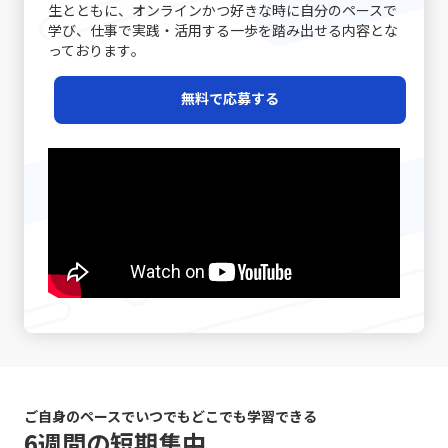
えば、新たなプロジェクトのキックオフミーティングで
実に捉えるための重要なステップと言えるでしょう。 近年
生とともに、オンラインかつ好きな時に自分のペースで
く、特定の顧客セグメントや特定のニーズに特化すること
がその情報をどう受け取り、行動に移すかはまた別の問題
は、各参加者が同じゴールと進行予定を共有することで、
は特に、テクノロジーの発展とともに多様な働き方が広が
学び、仕事で実践・活用する一歩を踏み出せる内容とな
で、競争相手の少ない領域を開拓します。高級車市場にお
です。「ビジネスにおけるコミュニケーション能力」にお
後の誤解を避けることができます。また、日常的なコミュ
る中で、自己管理能力が強く問われるようになりました。
っております｡
けるポルシェの例は、限られた層に対して圧倒的なブラン
いては、相手に正しく意図が伝わるかどうかが重要であ
ニケーションにおいても、相手の表情や声のトーン、さら
その中で「後回し癖の改善」に取り組むことは、単なる習
ド価値を提供する成功例と言えるでしょう。この戦略は、
り、結果として行動変容が起こることが成功指標となりま
には話の流れからその理解度を汲み取る姿勢が重要です。
慣の見直しにとどまらず、自己のキャリア戦略を見直すた
レッドオーシャンの戦い方の一環として、自社の強みや専
無料で応募する
す。 また、コミュニケーションには必ずしも相手に完全に
経験豊富なマネージャーの中には、相手の話し方をよく観
めの重要な要素ともなっています。次のセクションでは、
門性を最大限に活かすための戦略として注目されていま
伝えることができないという不確実性があります。言葉だ
察し、適宜「確認の質問」を挟むことで、対話の精度を高
先延ばし癖がもたらす具体的な影響と、注意すべきポイン
す。 市場の変化と戦略の進化 テクノロジーの進化、グロ
けでは伝えきれない非言語的要素、例えば身振り手振りや
める手法を実践している方もいます。さらに、後日話の内
トについて詳述していきます。 先延ばし癖の注意点 先延
ーバルな競争、そして顧客ニーズの多様化により、現代の
表情、声のトーンなどが大きな役割を果たしており、これ
容を再整理し、改めて議論を行う「仕切り直し」も効果的
ばし癖に対して注意すべきポイントは多岐に渡ります。ま
市場環境はかつてないほど複雑かつダイナミックになって
らを適切に使い分けることが求められます。誤解を生むリ
です。特に、感情が絡んだ会話や大きな意思決定が必要な
ず、先延ばし癖が進行すると、日々の業務に対する自己効
います。さらに、デジタルトランスフォーメーション
スクがあるため、「既読」や「いいね」など、オンライン
シーンでは、一度話題を持ち帰り、冷静な判断のもとで再
力感が低下し、やがて自信を失う危険性が高まります。仕
（DX）の波に乗ることで、従来のビジネスモデルに大きな
での簡素なサインに依存しすぎると、真意が伝わらず、結
度議論を交わすことで、双方にとって納得のいく結論に至
事を着手するたびに「また先延ばしをしてしまった」とい
変革が起きています。このような時代で「レッドオーシャ
果として混乱が生じる恐れがあります。 さらに、自分自身
ることが期待されます。最後に、自己の伝達力を向上させ
う自己否定的な考えが自己評価を下げ、メンタルの悪循環
ンの戦い方」を模索する際、伝統的な戦略だけではなく、
のバイアスにも気を付ける必要があります。各個人が持つ
るために、日常的に論理的思考をトレーニングすることが
を生むことになります。また、タスクが山積みになること
デジタル技術の活用や情報分析に基づく意思決定が求めら
固定概念や先入観は、意図しない誤解やコミュニケーショ
重要です。論理的に物事を整理し、因果関係を明確にする
により、精神的・肉体的なストレスが急増する点にも十分
れるようになりました。 例えば、デジタルマーケティング
ンのズレを引き起こす原因となりえます。自分の考えが常
習慣は、情報の抜け漏れを防ぎ、効率的なコミュニケーシ
な注意が必要です。 さらに、生産性の低下は、個人だけで
やビッグデータ解析を駆使して市場の動向をリアルタイム
に正しいという前提に立たず、相手の立場や背景を十分に
ョンの基盤となります。若手ビジネスマンが自身のキャリ
はなく、組織全体に悪影響を及ぼす可能性があります。プ
で把握し、消費者のニーズの変化に迅速に対応する手法
理解しながら対話を進めることが、円滑なコミュニケーシ
アを磨く上で、これらの手法を実践することは、長期的な
ロジェクトの進行が遅れることで、チームメンバー間の連
は、競合他社に先駆けた効果的な戦略です。SNSやオンラ
ョンを促進します。 また、論理と感情のバランスが重要で
成長にも大きく寄与するでしょう。これらの具体的な対処
携が乱れ、結果として全体のパフォーマンスが低下するリ
インプラットフォームでのブランディングも、従来の広告
す。ビジネスシーンでは、論理的な説明が求められる場面
戦略は、「仕事で話が噛み合わない人との対処法」として
スクがあります。これにより、個人の評価が下がり、キャ
や宣伝方法とは一線を画す新たな方法として取り入れられ
ご自身のペースでいつでもどこでも学習できる
も多い一方で、相手の感情に寄り添うことも必要不可欠で
多くのビジネスシーンで応用可能であり、適切に実践する
リア上の成長機会や重要なチャンスが逃されることにつな
ています。このように、レッドオーシャンの戦い方におい
6週間の短期集中
す。論理だけでは伝え切れない部分や、感情を込めた発信
ことで、業務効率やチームの生産性の向上につながりま
がります。そのため、先延ばし癖は単なる個人的な問題に