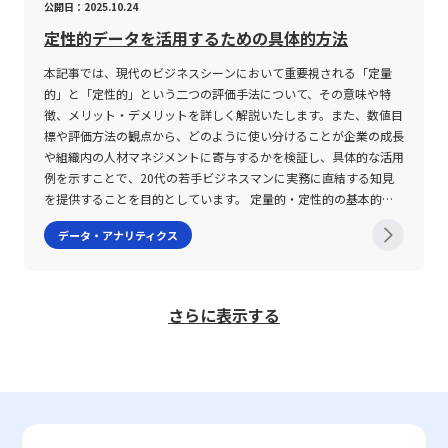
公開日：2025.10.24
ます。以上の観点から、CAGRの利用は非常に有用な一方で、その
セスが複雑化するリスクが伴います。そのため、初期段階において
さも伴います。最後に、WebレピュテーションはWebサイト全体
ッドシートといった表計算ソフトを使用するのが一般的です。これ
ばし癖の関係とは 本研究は、さまざまな時間軸における主観的な
算出結果が必ずしも事業の持続可能な成長を保証するものではない
は大きな枠組みとして主要な要素を設定し、必要に応じて分岐ごと
のコンテンツ安全性や利用者からの信頼をベースに評価を行い、不
らのツールでは、Frequency関数やCOUNTIF、COUNTIFSといった
ストレスと幸福感を9件法で測定し、それぞれの変動パターンを
定性的データを活用するための具体的方法
点に注意が必要です。 まとめ 本稿では、急速に変化するビジネス
に詳細な評価を行うという段階的アプローチが推奨されます。 次
正なスクリプトやセキュリティホールが存在する場合には低評価と
関数を活用して、条件に合致するセルの数を自動的に計算すること
「時系列的ストレス観」および「時系列的幸福観」として再定義し
環境において、定量的な成長評価の指標として注目される
本記事では、現代のビジネスシーンにおいて重要視される「定量
に、デシジョンツリーはあくまで定量的な評価を補助するツールで
なります。 これらの評価は、企業のネットワーク環境やオンライ
ができます。たとえば、特定の範囲内におけるデータ数を算出した
ました。質問例として、「過去10年間でどれくらいストレスを感
CAGR（年平均成長率）について、基本的な概念、計算式、及びそ
的」と「定性的」という二つの評価手法について、その意味や特
あり、すべてのビジネス課題に対して万能ではありません。特に、
ンサービスの信頼性向上に大きく貢献しており、たとえばメール配
り、指定した条件に重複するデータをカウントすることにより、効
じましたか？」、「今この瞬間どれくらい幸福感を感じています
のメリットと限界について解説しました。特に、CAGRは複利効果
徴、メリット・デメリットを詳しく解説いたします。また、数値目
数値化が難しい感性的な評価項目や、市場の急激な変動に伴う不確
信サービスやWebサイトのアクセス管理においては、レピュテー
率的かつ正確な度数分布表の作成が可能となります。さらに、表計
か？」、「この先1年でどれくらいストレスを感じると思います
を踏まえた実質的な成長レベルを示す指標であり、数年に亘る長期
標や評価方法の観点から、どのように使い分けることが企業の成長
実性を完全に反映することは困難であるため、定性的な判断とのバ
ションスコアを参照することで危険なアクセスが自動的に弾かれる
算ソフトに備わるグラフ作成機能を利用すれば、ヒストグラムや棒
か？」といった問いが用いられ、参加者の過去から未来に至るまで
的な企業評価や投資判断の際に大変有用です。しかしながら、期間
や組織内の人材マネジメントに寄与するかを検証し、具体的な活用
ランスを意識することが重要です。また、評価基準の設定にあたっ
仕組みが実現されています。評価基準としては、送信元のIPアドレ
グラフなどを手軽に生成し、視覚的な分析資料として活用できる点
の感情の変化を詳細に把握しています。「時系列的ストレス観」に
内のボラティリティや中間の変動要因を捉えにくいという欠点も併
例を示すことで、20代の若手ビジネスマンに実務に直結する知見
ては、現場の実情や過去の実績、最新の市場動向を十分に反映させ
スの過去の履歴、不審なメール内容や添付ファイルの有無、そして
も大きな利点です。 ただし、これらのツールを用いた作業におい
は、未来に向かうにつれてストレスが低下または少なくとも現状を
せ持つため、短期の成長分析が必要なシーンではCMGR（月平均成
を提供することを目的としています。 定量的・定性的の基本的概
ることで、より信頼性の高い意思決定が可能となります。 さら
ブラックリストへの掲載歴などが挙げられます。これにより、企業
ては、各関数や機能の仕様を正確に把握することが求められます。
上回らない「下降型」、未来に向かってストレスが増大する「上昇
長率）との併用が効果的です。また、実務においてはデータの正確
念とは 「定量的」とは、物事の性質や成果を数値として表現する
に、関係者間での認識共有が不十分な場合、デシジョンツリー自体
は自社のセキュリティ体制をより効率的かつ高度に維持することが
たとえば、COUNTIFS関数は複数の条件を同時に満たすセルの数を
型」、現在が最もストレスが低く、そこから過去および未来に向か
データ・アナリティクス
性や期間設定、さらには業界特性を十分に考慮することが、CAGR
手法を指します。英語表現で「Quantitatively」とされるこのアプ
が一部の担当者の主観に偏ったものとなる可能性もあります。この
可能となっています。 レピュテーションの仕組みと評価基準 レピ
求めるため、1つの条件のみを対象とする場合と条件が複数ある場
ってストレスが増加する「V字型」、および特定の過去の時点でス
の数値を正しく解釈し、戦略的な意思決定へと繋げる上で不可欠で
ローチは、客観的なデータに基づいた評価や測定を行うため、誰が
ため、ツールの構築プロセスにおいては多角的な視点を取り入れ、
ュテーションの仕組みは、対象となるネットワーク要素の過去の振
合で使い分ける必要があります。また、データの整形や入力ミス、
トレスがピークとなり、その後未来に向かって低下する「への字
す。さらに、Excelなどのツールを駆使して計算する際にも、各指
見ても結果が一定の数値として現れる点に特徴があります。たとえ
複数の部署や専門家の意見を反映することが望まれます。特に、若
る舞いや利用実績をもとに、数値化されたスコアに変換されるプロ
条件設定の誤りなどが分析結果に大きな影響を及ぼすため、事前の
型」の4種類のパターンが存在することが明らかとなりました。特
標の特性を理解した上で適切な数式を用いることが求められます。
ば、売上高、契約件数、PV数、利益率といった具体的な数字は、
手ビジネスマンが実際のプロジェクトや業務改善活動においてこの
セスから成り立っています。このスコアは、一定の評価基準をクリ
データチェックや検証は必須です。これらの注意点を踏まえた上
に、未来に進むにつれてストレスが低下するという下降型の認知パ
さらに表示する
このような定量的な指標は、投資家や起業家のみならず、今後のキ
企業の業績やプロジェクトの進捗を明確に示すデータとして活用さ
手法を活用する際には、メンターや先輩のアドバイスを取り入れる
アしているかどうかによって、どの程度の信頼性があるかを示すも
で、度数分布表の作成やその結果の解釈を行うことが、正確なデー
ターンを持つ人々は、先延ばし癖が深刻なグループに比べ、その割
ャリアでマネジメントや戦略立案に携わる20代の若手ビジネスマ
れます。この結果、目標達成度の把握や意思決定の迅速化、評価の
とともに、継続的にフィードバックを得る仕組みを構築することが
のであり、システムの自動判断に利用されます。たとえば、IPアド
タ分析の基盤を築く上で不可欠となります。 また、度数分布を用
合が有意に低い結果となりました。一方、「時系列的幸福観」にお
ンにとって、極めて重要な知識となるでしょう。市場環境や競争構
透明性向上などに大きく寄与するのです。 一方、「定性的」と
成功の鍵となるでしょう。 まとめ 本記事では、デシジョンツリー
レスに対するスコアが低い場合は、不正な動作やマルウェア配信の
いた統計解析においては、対象とするデータセット自体の信頼性
いては、下降型、上昇型、V字型、そしてどの時間軸においても幸
造が複雑化する現代において、CAGRをはじめとする成長指標の理
は、数値に表すことが難しい感覚や意見、行動の質などを評価する
の定義からその作成手順、さらには活用における注意点まで、詳細
履歴が存在する可能性が高く、アクセス制限やブロックの対象とな
や、収集方法の妥当性についても留意する必要があります。たとえ
福感が一定である平坦型の4パターンが検出されたものの、先延ば
解と適切な活用は、企業経営のみならず個人投資やキャリア形成に
手法を意味します。英語では「Qualitatively」と表記され、具体的
に解説しました。デシジョンツリーは、論理的な意思決定を支える
ります。一方、スコアが高ければ、安全性の高い通信として優先的
ば、各国の寿命データや労働時間の分布を参照する場合、それらの
し癖との間には明確な関連性は認められませんでした。これらの結
おける成功の鍵を握るものです。今後も、変化する市場動向を的確
な数字だけでは捉えきれない側面、例えばコミュニケーション能
強力なツールとして、多様なビジネスシーンにおいて有効な手法で
に扱われ、セキュリティ対策の自動化が実現されるのです。 評価
データが最新かつ正確であるか、また調査手法に偏りがないかとい
果は、未来に対して楽観的な認識を持つこと、すなわち「今よりも