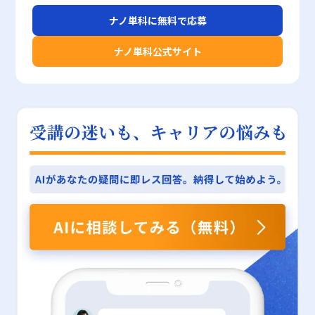
必要があります。 定性的評価の特徴とそのメリット・デメリット
とで、日々のセキュリティ更新や手動チェックの必要性が大幅に削
ング戦略の策定、さらには製品開発におけるターゲット層の明確化
しては先延ばし癖との有意な関係が見られなかったため、幸福感そ
ナノ単科に無料で応募
定性的評価は、数値では示しきれない多様な側面を捉えるために採
減され、人的リソースの最適化が図られます。第三に、不要なトラ
にも大きな影響を与えます。したがって、若手ビジネスマンがこの
のものの増大だけでは先延ばし行動を改善するには不十分であるこ
用される方法であり、特に人材マネジメントの分野においてその有
フィックが削減される結果、サーバー負荷が低減され、サービスの
スキルを早期に習得することは、将来的なキャリア形成や企業の競
とが示唆されています。つまり、未来に希望を抱くことは重要です
ナノ単科公式サイト
用性が高く評価されています。例えば、コミュニケーション能力、
安定運用が実現されます。これらのメリットにより、企業はセキュ
争力向上に直結するものといえるでしょう。 以上のように、度数
が、その実現のためには具体的な行動計画の策定や、現実的なスト
リーダーシップ、企業理念への適合性など、明確な数値で測定する
リティリスク管理コストを効率的に削減しながら、より高度な攻撃
分布を正しく理解し使いこなすことで、多面的なデータ分析が可能
レス管理技術の導入が必須となります。さらに、使用された評価尺
ことが難しい項目については、定性的な要素が重要な役割を果たし
対策を講じることが可能となっています。 レピュテーションの活
となり、より精度の高い戦略立案が実現されます。計算方法や作成
度としては「日本語版Pure Procrastination Scale」が採用されて
ます。br> そのメリットとしては、以下の点が挙げられます。br>
用における注意点 一方で、セキュリティ分野のレピュテーション
手法、さらに注意すべきポイントを把握し、実際のビジネスシーン
おり、これは個々人の先延ばし傾向を客観的に把握する上で有効で
・数値だけでは把握しきれない、社員の行動や成長、モチベーショ
には、いくつかの注意すべき点や限界も存在します。まず、レピュ
に応用することで、データに基づく分析力を向上させるとともに、
あるものの、心理的・環境的要因との複雑な相互作用を完全に捉え
ンといった質的側面を包括的に評価できること ・プロセスや行
テーションは過去のデータや実績に依存して評価が行われるため、
業務の効率化や精緻なマーケティング戦略の構築を促進できること
るには限界があることも留意すべきです。加えて、先延ばし行動の
動、意欲など、業績に至るまでの過程を評価することで、今後の課
最新の脅威情報やゼロデイ攻撃に対しては必ずしも迅速な反映がで
でしょう。データ分析の基本ツールとしての度数分布を習得し、実
背景には個々のライフスタイルやストレス耐性、さらには社会的支
題や改善点が見えてくること ・顧客の声や市場の反応など、フィ
きない可能性があります。また、評価基準が複雑で多岐にわたるた
践に活かすことは、現代ビジネスにおいて極めて重要なスキルであ
援の有無といった多様な要因が関与しているため、単一の指標にの
ードバックから新たな戦略やサービス改善に結びつけることができ
め、システム間での評価方法にばらつきが生じる場合もあります。
り、今後のキャリアにおいて大きな武器となるはずです。 本記事
み依存することは避け、複数の観点からのアプローチが今後の研究
る点 一方で、定性的評価には評価者の主観が大きく影響しやすい
特に、共有IPを利用している場合、第三者の行動により自社の評価
が、20代の若手ビジネスマンの皆様が、統計解析に基づいた実践
課題として残されています。企業や教育現場においては、未来に対
というデメリットもあります。基準が明確でないために、評価基準
が低下するリスクも存在するため、常に個別の環境や状況に応じた
的な意思決定を行う上での一助となることを願っています。度数分
する適切な期待感を醸成するための研修プログラムやキャリアカウ
の統一や評価者間の認識の乖離が起こりやすく、結果として評価の
運用が求められます。 さらに、レピュテーションだけに依存する
布の理論と実務的な作成方法を正確に理解し、将来的なビジネスシ
ンセリングの充実が有用であり、個人が自らの時間観を再評価する
公平性に疑問が生じることがあります。また、どの程度の「質」が
セキュリティ対策は、万能ではなく、多層的なセキュリティアプロ
ーンでの活躍にぜひお役立てください。
機会を提供することも、先延ばし行動の改善に向けた重要な取り組
高いと評価するか、具体的な数値化が困難な要素については、評価
ーチとの併用が重要となります。具体的には、OSやシステムの定
みとなるでしょう。 まとめ 今回の研究は、先延ばし癖という現代
の基準や尺度の設定が不十分な場合、社員間の納得感を得ることが
期的な更新、Web無害化による悪意あるスクリプトの無効化、強
人が直面する重大な課題に対して、未来に対する楽観的な認識が如
難しくなる可能性があります。こうした問題に対しては、多面的な
固なパスワード管理や多要素認証の実装、そして信頼性の高いセキ
何に効果的に機能するかという視点を提供しました。新たな指標で
評価制度の導入や評価者間での認識統一を図るための教育・研修が
ュリティ対策ソフトの導入などが挙げられます。これらの対策とレ
ある「時系列的ストレス観」と「時系列的幸福観」を活用すること
求められます。 定量的・定性的評価の使い分けと実践的活用法 ビ
ピュテーションを組み合わせることで、より包括的かつ堅牢なセキ
で、過去から未来にかけての感情の変化を定量的に把握し、特に未