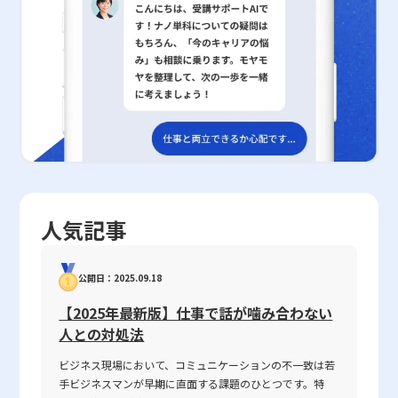
ジネス現場では、定量的評価と定性的評価の双方をバランスよく活
ュリティ体制が構築され、万全のリスク管理が可能になるのです。
来に対する希望や楽観的思考が深刻な先延ばし行動を抑制する効果
用することが求められます。例えば、目標設定の段階では、具体的
例えば、テレワークやリモートワークの普及に伴い、企業内部から
を持つことが実証されました。この成果は、個々人が自己管理能力
な売上金額や契約件数などの定量目標を設定し、その達成度を数値
の情報漏洩や不正アクセスなど、新たなリスクへの対応も急務とな
を向上させ、より有意義な行動を選択する上での理論的根拠となる
化することで、業務の進捗や成果を明確に把握することができま
っています。このような環境下では、単一の対策だけではなく、複
と同時に、ビジネス分野や教育分野における実践的なアプローチの
す。これに対して、業務プロセスやチーム内のコミュニケーショ
数のセキュリティソリューションを統合した運用が求められ、レピ
構築にも寄与するものです。ただし、楽観的な未来認識を促すにあ
ン、リーダーシップといった定性的な側面については、各メンバー
ュテーションはその一翼を担うものとして位置付けられています。
たっては、現実のリスクや課題を見据える姿勢とのバランスが必要
の自己評価や上司評価、または360度評価などを取り入れることに
近年のサイバー攻撃の多様化や巧妙化を鑑みると、レピュテーショ
であり、十分なサポート体制の整備や多角的なアプローチが求めら
より、より包括的な評価が実現可能となります。 定量的・定性的
ンの自動監視機能が持つ有用性はさらに高まっていると言えるでし
れます。今後は、現場における具体的な介入策の開発や個々人の時
の使い分けは、業種や業務内容、さらには企業文化によっても最適
ょう。 他のセキュリティ対策との連携と実践例 レピュテーション
間観を改善するためのプログラムの導入が、先延ばし行動のさらな
なバランスが異なります。例えば、エンジニアリングや製造業のよ
技術を効果的に利用するためには、同時に他のセキュリティ対策と
る抑制と精神的豊かさの向上に向けた重要な課題となるでしょう。
うに成果が数字に現れやすい業界では、定量的評価が重視される傾
連携させることが不可欠です。企業内部のセキュリティポリシーと
結果として、未来に対する希望を具体的な行動計画に落とし込み、
向にあります。一方、サービス業やクリエイティブ分野では、顧客
して、OSやシステムの定期アップデートを怠らず、最新のセキュ
精神的な安らぎと活力を獲得するための有効な手段として、今回の
人気記事
満足度や従業員の創造性、チームワークなど、定性的な要素を重視
リティパッチの適用を徹底することが第一歩です。また、Web無害
研究成果はいかなるビジネスパーソンにとっても貴重な示唆を与え
する必要があるため、両者を統合した評価システムが重要となりま
化技術によって、危険なスクリプトや不正コンテンツの排除を図る
るものとなっています。また、この研究が掲げる理念は、ムーンシ
す。また、企業の成長段階や市場環境によっても評価手法を柔軟に
ことも非常に重要です。さらに、パスワード管理の徹底や多要素認
ョット目標9で示される「2050年までに精神的に豊かで躍動的な社
公開日：2025.09.18
変更することが、持続的な改善と競争優位の確保につながります。
証の導入は、アカウントの不正アクセスを防ぐ上で必須の対策と考
会を実現する」という長期ビジョンにおいても重要な一石を投じる
さらに、現代のビジネス環境ではデジタルツールの活用が進み、タ
えられます。 まとめ セキュリティ分野のレピュテーションは、企
ものであり、今後の研究および実務においても継続的な検討と発展
【2025年最新版】仕事で話が噛み合わない
レントマネジメントシステムなどを用いて社内データの一元化や見
業や個人が情報資産を保護するための強力なツールとして、ますま
が期待されます。
人との対処法
える化が推進されています。これにより、定量的なデータだけでな
す注目されています。本記事では、レピュテーションの基本概念、
く、定性的なデータも効率的に収集・分析することが可能となり、
具体的な仕組み、評価基準、さらにはドメイン、IP、Webといった
ビジネス現場において、コミュニケーションの不一致は若
全体としての評価精度が向上します。デジタルツールの有効活用に
多角的な視点からの評価方法について解説しました。同時に、レピ
手ビジネスマンが早期に直面する課題のひとつです。特