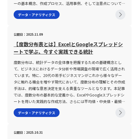
といった要素も十分に考慮し、ボラティリティの数値と合わせて総
くなるケースが多い。 例えば、米ドル/円やユーロ/米ドルなどの
し、将来的な人材配置や組織改革の基盤とします。・勤怠・給与管
ーの基本概念、作成プロセス、活用事例、そして注意点について詳
合的なリスク評価を行うことが不可欠です。 さらに、ボラティリ
主要通貨ペアでは比較的安定した動きが見られる一方、南アフリカ
理機能：出勤情報、有給休暇の管理、残業時間の集計、さらには各
述し、今後のキャリアや業務改善活動において実践的な知識と技術
データ・アナリティクス
ティの計算方法自体も複雑な側面を持ち合わせています。たとえ
ランド（ZAR）やトルコリラ（TRY）のようなマイナー通貨は急激
種手当の計算までを自動化し、担当者の負担を軽減します。また、
を提供することを目的としています。 デシジョンツリーとは、目
ば、ヒストリカルボラティリティの場合は、過去の各取引日の価格
な変動が発生しやすい。 加えて、市場の参加者数や取引環境によ
最近のシステムは、備品管理や社内イベント、株主総会、施設管理
標達成のために考えうる複数の選択肢を視覚的に整理し、各選択肢
変動を統計的手法によって解析する必要があり、多くの場合専門の
って流動性が低下する場合、意図した価格での取引が成立せず、思
など総務業務もカバーする場合があり、統合型の「人事・総務シス
の結果や影響を定量的に比較検討するためのフレームワークです。
公開日：2025.11.09
ツールやソフトウェアが用いられます。一方、インプライドボラテ
わぬ損失が発生するリスクが高まる。 また、ボラティリティが高
テム」として提供される事例も少なくありません。これらの機能を
もともとは統計学やオペレーションズリサーチの分野で発展してき
ィリティは、オプションの理論価格を算出する「ブラック‐ショー
い時はストップロス注文のスリッページ（損切り注文が予想より不
通じて、社員一人ひとりの情報がリアルタイムで更新され、経営層
たこの手法は、ビジネスプロセスマネジメントやプロジェクトマネ
【度数分布表とは】ExcelとGoogleスプレッドシ
ルズ・モデル」などの数学的モデルに依拠しており、投資家にとっ
利な価格で成立すること）のリスクも存在するため、リスク管理の
に対しても迅速かつ正確な情報提供が可能となります。 人事シス
ジメントにおいて、論理的整合性を担保しながら意思決定を行うた
ートで学ぶ、今すぐ実践できる統計
ては高度な知識が要求される場面も存在します。こうした背景か
徹底が不可欠である。 投資家は、自身の許容リスクの範囲内で取
テムの注意点 人事システムを導入するにあたっては、その利便性
めの有力なツールとして位置付けられています。デシジョンツリー
ら、ボラティリティの数値そのものが投資判断の全てを物語るわけ
引量を調整し、市場の急変動に備える必要がある。 さらに、テク
や効果の高さと同時に、いくつかの注意点が存在します。第一に、
は、選択肢をツリー状に展開することで、結果の予測やリスク評価
度数分布は、統計データの全体像を把握するための基礎概念とし
ではなく、細部にわたる理解と他の分析手法とのバランスが重要視
ニカル分析指標としては、ボリンジャーバンドやヒストリカル・ボ
導入目的と求める機能との整合性を十分に確認する必要がありま
を容易にし、複雑な問題を整理することに寄与します。 デシジョ
て、ビジネスにおけるデータ分析や市場調査の現場で広く活用され
されるのです。 なお、ボラティリティの数値を具体的に用いる場
ラティリティインジケーター、ADR（日中平均レンジ）などが活用
す。各企業が抱える人事課題は多岐にわたりますが、例えば採用活
ンツリーの基本概念と活用意義 デシジョンツリーは、図形として
ています。特に、20代の若手ビジネスマンがこれから様々なデー
合、たとえば当日のボラティリティは「トゥルー・レンジ(TR)」と
されるが、これらのツールの設定や使用方法を十分に理解していな
動のステータス管理が不十分な企業と、社員のキャリアデータの一
正方形、円、三角形などのシンプルな記号を用い、意思決定の各段
タに触れる機会を増やす現代において、度数分布の理解とその作成
「ティピカル・プライス(TP)」を活用した計算式で示されることが
いと、誤った判断を導くリスクも内在している。 市場の時間帯に
元管理が不備な企業とでは、必要とするシステム機能も大きく異な
階を明確化する手法です。一般的には、ツリーの始点である意思決
手法は、的確な意思決定を支える貴重なツールとなります。本記事
一般的です。その計算式は「当日のボラティリティ(%) ＝ 当日の
よるボラティリティの変動、季節的な変動要因、さらには政治的・
ります。したがって、現状の業務プロセスを正確に把握し、システ
定ノード（多くの場合、正方形）が配置され、その後に続く確率ノ
では、度数分布の基本的な定義から、ExcelやGoogleスプレッドシ
TR／当日のTP × 100」と表現され、TRとしては当日の高値と安値
経済的なイベントが影響を及ぼすため、常に最新の市場情報と分析
ムが課題解決に寄与できるかどうかを厳密に評価することが求めら
ードやイベントノード（円形）を経て、最後に結論や結果を示す終
ートを用いた実践的な作成方法、さらには平均値・中央値・最頻値
の差、あるいは前日の終値との比較結果の中で最大の値が使用され
手法を駆使する必要がある。 このように、ボラティリティが提供
れます。 第二に、システムの提供形態――クラウド型、オンプレミス
点ノード（三角形）が設置されます。この構造を通じて、各分岐に
といった代表的な統計値の求め方に至るまで、具体例を交えて詳細
データ・アナリティクス
ます。この計算方法により、一般的には5%以上のボラティリティ
するチャンスと同時に、リスク対策としての戦略策定が求められる
型、またはパッケージ型などをはじめとする各種導入方式――が自社の
対する数値的な評価や発生確率の要素を具体的に計算することが可
に解説します。 度数分布とは 度数分布とは、膨大なデータ群を特
が確認された場合、その日は「変動が激しい市場」と判断されるこ
点は、投資初心者のみならず、経験豊富なトレーダーにとっても非
要件と合致していることが重要です。クラウド型であれば短期間で
能となり、より客観的に業務上のリスクとリターンを見極めること
定の区間（階級）に分類し、各区間に属するデータの個数（度数）
とが多いですが、資産クラスや市場環境に応じた柔軟な解釈が求め
常に重要である。 具体的な注意事項として、以下の点が挙げられ
の導入が可能であり、初期投資を抑えた運用ができる一方、自社に
ができます。 デシジョンツリーの活用意義は、単に結果を予測す
をまとめた表またはグラフのことです。データの羅列だけではその
られます。 このように、ボラティリティを活用する際には、その
公開日：2025.10.31
る。 ・ボラティリティの値動きを正確に把握するためには、各種
特化したカスタマイズが難しい場合もあります。一方で、オンプレ
るためのツールとしてだけでなく、複数の施策や戦略を並行して検
特徴を一目で把握することが難しい場合に、各区間ごとにまとめる