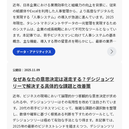
の上昇や下落が頻発するため、効率的に短期利益を狙うデイトレー
に、リスクとリターンのバランスを判断し、どのタイミングで取引
近年、日本企業における業務効率化と組織力の向上を背景に、従来
ドやスキャルピングなどに適しています。逆に、低ボラティリティ
を実施するかの戦略決定に活かす。 また、ボラティリティは単に
の紙媒体やExcelを利用した人事管理から、より高度なデジタル化
の銘柄は安定感があり、長期保有を前提とした投資戦略において重
価格変動の大きさだけではなく、変動の頻度や値幅（スプレッド）
を実現する「人事システム」の導入が急速に進んでいます。2025
要な役割を担うのです。 ボラティリティの注意点 ボラティリティ
などを含む広範な評価項目として理解される。 具体的な種類とし
年現在、タレントマネジメントやデータの一元管理を実現するため
はあくまでも市場の価格変動を示す指標の一つであり、これだけに
ては、インプライドボラティリティ（IV）、ヒストリカルボラティ
のシステムは、企業の成長戦略において不可欠なツールとなってい
依存して投資判断を行うことは極めて危険です。まず第一に、ボラ
リティ（HV）、リアライズドボラティリティ（RV）などが挙げら
ます。本記事では、若手ビジネスマンに向けて人事システムの基本
ティリティだけでは株価の上昇・下降の方向性や根本的な投資価値
れ、これらはそれぞれ異なる観点から市場の期待や過去の実績を評
概念、主な機能、導入する際の留意点を明らかにし、最新の業界動
を十分に評価することは困難です。市場の動向や他のテクニカル指
価する。 インプライドボラティリティは将来の価格変動を予測
向を踏まえた解説を行います。また、企業が抱える人事管理の課題
データ・アナリティクス
標、ファンダメンタルズ分析などと併せて総合的に判断する必要が
し、オプション取引における評価に活用される一方、ヒストリカル
に対する解決策としてのシステム活用例や、今後のビジネス環境に
あります。 また、株価が低い銘柄においては、同じ数値の値動き
ボラティリティは過去のデータに基づいて実際の変動率を算出す
即した最適な選定ポイントについても詳述します。 人事システム
であっても分母となる計算要素が小さいため、ボラティリティの数
る。 リアライズドボラティリティは日々の実際の取引結果から算
とは 人事システムとは、採用管理、人事評価、給与計算、勤怠管
公開日：2025.11.09
値が実際のリスク以上に高く算出される傾向があります。具体的な
出されるため、短期的な市場の動向を捉える上で有用である。 こ
理、労務管理など、社員に関する各種情報を統括的に管理し、業務
計算式では、当日の「ティピカル・プライス(TP)」が分母に位置
れらの指標は、特にFXなどの外国為替市場において、取引環境の評
効率の向上を図るための統合型ソリューションです。従来は紙媒体
なぜあなたの意思決定は迷走する？デシジョンツ
し、これが小さくなると結果としてボラティリティのパーセンテー
価と開始タイミングの決定に大きな影響を与える。 ボラティリテ
やExcelファイルに頼っていた人事業務を、システム上で一元管理
リーで解決する具体的な課題と改善策
ジが大きくなります。このため、投資初心者を含む若手ビジネスマ
ィの注意点 ボラティリティが高い環境下での取引は、大きな利益
することにより、情報更新の迅速化や正確性の向上を実現します。
ンは、株価の水準にも十分留意した上でボラティリティの指標を解
獲得のチャンスを提供する反面、リスクも極めて大きくなる。 一
具体的には、以下のような機能が含まれます。・採用管理機能：応
近年、ビジネスの現場において論理的かつ客観的な意思決定が求め
釈することが求められます。 さらに、市場の流動性もボラティリ
方で、ボラティリティが低い状況は取引の安定性を示すが、利益獲
募者の基本情報、選考状況、面接結果等を効率的に管理し、採用プ
られる中、デシジョンツリーはその有用性を改めて注目されていま
ティの重要な要因となります。市場の流動性が低い場合、売買が成
得機会が限定されやすい。 まず、高いボラティリティの下では、
ロセス全体を見える化します。・人事評価管理機能：各期ごとの目
す。20代の若手ビジネスマンにとって、複雑な課題の選択肢を整理
立しにくく実際の取引が制限されると、計測されるボラティリティ
市場の流動性と出来高が急激に増加する傾向があり、これにより予
標設定や実績、評価者からのフィードバックを体系的に集積し、人
し、数値や確率に基づく根拠ある判断を下すためのツールとして、
は実際の市場リスクよりも高く見積もられる可能性があります。そ
測が難しい急変動が発生する可能性がある。 特に、経済指標の発
材育成や昇進判断に活用されます。・タレントマネジメント機能：
デシジョンツリーは極めて有効な手法となり得ます。本記事では、
のため、投資を行う際には銘柄の流動性や出来高、取引市場の環境
表直後や主要市場の開始直後は、出来高の急増に伴い値動きが激し
社員のスキル、資格、社内表彰など、個々のキャリアデータを管理
2025年の最新のビジネストレンドを踏まえつつ、デシジョンツリ