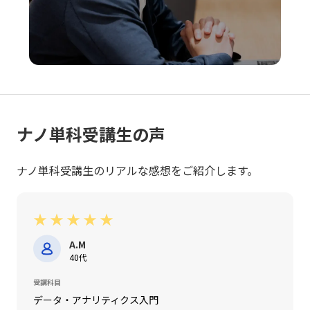
支えるためにも、戦略的思考と柔軟な対応力を身につけ、
レッドオーシャンの荒波を乗り越えるための確固たる手法
を確立することが今後の成功に直結すると言えるでしょ
う。
ナノ単科受講生の声
ナノ単科受講生のリアルな感想をご紹介します。
★
★
★
★
★
A.M
40代
受講科目
データ・アナリティクス入門