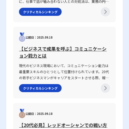
より、過去の業績だけでなく、将来の成長予測や課題抽出にもつな
ュテーションの利用によって得られる幅広いセキュリティ強化効
に、仕事で話が噛み合わない人との対処法は、業務の円滑
がるため、戦略的な経営判断に大きなアドバンテージをもたらすと
果、運用負荷の軽減、ならびにサーバーリソースの最適化など、そ
な遂行や信頼関係の構築に直結する重要なテーマです。
クリティカルシンキング
言えるでしょう。 現代のグローバル化・デジタルトランスフォー
のメリットにも触れました。一方で、最新の脅威に対する即時性
2025年の現代において、情報の多様化や働き方の変化が進
メーションが進む中、企業は定量的と定性的の双方を駆使し、数値
や、評価基準の複雑性、共有環境におけるリスクといった注意点も
む中、明確な意図伝達が求められ、話がかみ合わない状況
と質の両面から多角的に現状を把握することが不可欠です。その一
存在するため、単一の対策だけでなく、OSのアップデート、Web
を改善するための具体的手法が注目されています。本記事
方で、評価基準の設定や評価者間でのコミュニケーションの仕組み
無害化、パスワード管理やセキュリティ対策ソフトなど、その他の
では、なぜ「話が噛み合わない状態」が生じるのか、その
を整備することは重要な課題となります。特に定性的評価において
多層的な防御策との連携が不可欠です。 20代の若手ビジネスマン
公開日：2025.09.18
原因と背景を整理するとともに、仕事で話が噛み合わない
は、明確なフィードバックループを設け、評価結果が個々のキャリ
にとって、セキュリティ対策は単なる技術的な問題にとどまらず、
人との対処法を具体的に解説します。多くの若手ビジネス
【ビジネスで成果を呼ぶ】コミュニケーシ
アアップや組織改善に反映されるようなシステム構築が求められま
ビジネスの信頼性やブランド価値の向上にも直接関わる重要な課題
マンが抱えるコミュニケーションギャップについて、論理
ョン能力とは
す。 定量目標と定性目標の違いと設定方法 目標設定においては、
です。今後、情報漏洩や不正アクセスといったサイバー攻撃のリス
的思考を交えて解説し、実務で役立つヒントを提供しま
定量目標と定性目標という二種類のアプローチが存在します。定量
クがさらに高度化する中で、レピュテーションをはじめとする多角
す。 話がかみ合わない状態とは ビジネスシーンにおける
現代のビジネス現場において、コミュニケーション能力は
目標は、例えば「月間売上○○万円」「新規契約数○件」など、明
的なセキュリティ対策の理解と適切な運用が求められるでしょう。
「話がかみ合わない状態」とは、意図や目的の認識のズ
最重要スキルのひとつとして位置付けられています。20代
確に数値で表現できる具体的な目標を設定します。そのメリット
最先端の技術情報と実践的な対策を常に学習し、企業全体の安全性
レ、情報の伝達不足、さらには前提条件の違いにより、相
の若手ビジネスマンがキャリアをスタートさせる際、報
は、目標達成の進捗を具体的な数字で測定でき、業績改善のための
を高めるための積極的な取り組みが、今後のビジネス成功の鍵とな
手と効果的なコミュニケーションが図れない状況を指しま
告・連絡・相談はもちろん、上司・部下、部署間、さらに
施策の効果が一目瞭然になる点にあります。また、関係者全員が同
るに違いありません。
す。多くの場合、このような現象は一方的な問題ではな
クリティカルシンキング
は対外の取引先との関係構築にもおいて、この能力は不可
じ指標を共有できるため、組織全体の連携が取りやすくなるのも大
く、双方の認識の不一致や話の抽象度が高すぎることから
欠です。この記事では「ビジネスにおけるコミュニケーシ
きな利点です。 一方、定性目標は、数値化が困難な「質」に焦点
生じます。たとえば、上司や先輩、同僚との会話におい
ョン能力」に焦点を当て、その定義から具体的なスキルの
を当てた目標設定であり、たとえば「社内コミュニケーションの活
て、伝えたい内容が具体性に欠け、相手に正確に意図が伝
構成要素、日々の実践方法、注意すべきポイントまで、専
性化」「顧客満足度の向上」「チームワークの強化」などが挙げら
わらないことが挙げられます。前提条件や目的が共有され
公開日：2025.09.18
門性の高い視点で徹底解説します。また、ICTツールが急
れます。これらは、単なる数字では表しきれない行動や意識、企業
ていない場合、会話は容易に脱線し、誤解を生む原因とな
速に進化し、対面・非対面双方のコミュニケーションが混
風土を改善するための目標設定として有効です。ただし、定性目標
ります。さらに、個々の話し方の好みや知識量の違い、さ
【20代必見】レッドオーシャンでの戦い方
在する現代において、コミュニケーション能力がどのよう
は評価が主観に依存しやすい分、評価基準の明確化や、多面的なフ
らには一方の思考が整理されずに抽象的な言葉で表現され