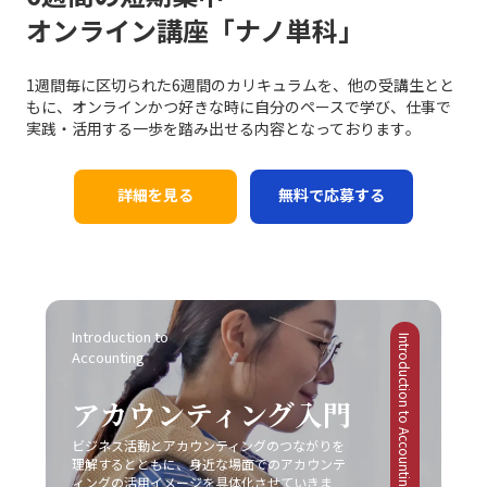
ては、伝統的な戦略と最新のテクノロジーを融合させるこ
が不足していると、相手の共感を得ることが難しくなり、
オンライン講座「ナノ単科」
す。経験に基づく実践例を参考に、各自の環境に合った方
留まらず、社会人としての基礎力や信頼性を左右する重大
とで、競争優位性を確保する必要があるのです。 競争にお
結果的に意思疎通がうまくいかない可能性があります。こ
法を柔軟に取り入れる姿勢が求められます。 まとめ 以上
な問題と言えます。 ここで特に留意すべきは、先延ばしの
ける成功事例と失敗事例 現実のビジネスシーンにおいて、
の点について、「ビジネスにおけるコミュニケーション能
のように、ビジネスにおけるコミュニケーションの不調
背景には「完璧主義」や「失敗恐怖症」が密接に関係して
レッドオーシャン 市場での成功事例と失敗事例は多岐にわ
力」の現場においては、感情表現と論理的説明のバランス
1週間毎に区切られた6週間のカリキュラムを、他の受講生とと
は、単なる一方的な問題ではなく、双方の認識のズレや情
いるという点です。完璧主義者は、全ての条件が整うのを
たります。成功した企業は、明確な戦略と確固たる差別
を取るための訓練が不可欠です。 さらに、目的意識の欠如
もに、オンラインかつ好きな時に自分のペースで学び、仕事で
報伝達の不備、さらには思考の整理不足から来る複合的な
待ってから行動するため、結果としてタスクが無期限に先
化、そして徹底したコスト管理を実践しています。たとえ
にも注意が必要です。コミュニケーションは方法そのもの
実践・活用する一歩を踏み出せる内容となっております｡
現象です。特に「仕事で話が噛み合わない人との対処法」
延ばしにされる傾向があります。一方、失敗を恐れる心理
ば、コカ・コーラは新市場としてチューハイ・サワー市場
が目的ではなく、最終的には相手に行動変容を促すための
としては、具体的な対策を講じることが不可欠となりま
は、行動の最初の一歩を踏み出すことさえも躊躇させ、結
に参入する際、徹底した市場調査と消費者ニーズの分析に
手段です。目的が明確でないまま話を進めると、どれだけ
す。まず、会議や打ち合わせの場では、前提条件の確認や
果として問題が先送りされる原因となります。こうした心
基づく戦略展開により、短期間で一定の市場シェアを獲得
詳細を見る
無料で応募する
テクニックを駆使しても、受信者にとって重要なポイント
具体的な言葉選び、相手の理解度を逐一確認する姿勢が求
理的要因への正しいアプローチなくしては、「後回し癖の
しました。また、トヨタ自動車は常に「カイゼン」を徹底
が伝わらず、業務上の成果に結び付かない場合がありま
められます。次に、必要に応じて一度話を持ち帰り、冷静
改善」は達成しにくいと言えるでしょう。 また、ADHDの
し、品質と効率性の向上を図ることで、激しい競争環境に
す。そのため、事前に伝えたいポイントや目的を明確に
に再度整理してから再挑戦するという柔軟性も欠かせませ
ような発達障害が原因の場合には、個人の努力だけでは限
おいても堅実な成長を実現しています。 一方で、失敗に終
し、適切な手法を選択することが、効果的なコミュニケー
ん。また、自己の論理的思考を鍛えることによって、伝え
界があることを認識し、専門の医療機関やカウンセラーの
わった事例も貴重な教訓として残されています。スマート
ションにつながります。 また、コミュニケーションの現場
たい内容を的確にまとめる力は、長期的にはコミュニケー
協力を仰ぐことも大切です。一人で抱え込むことなく、適
フォン市場におけるモトローラの事例では、他社との差別
がどのような「場」か、つまり使用する媒体や環境に応じ
ション能力の向上に直結します。これにより、仕事で話が
切なサポートを受けながら、自己管理能力の向上を図るこ
化に失敗し、急激な技術革新に乗り遅れて市場からの孤立
た戦略も大切です。対面での会議、電話会議、メール、オ
Introduction to 
噛み合わない状況を未然に防ぎ、また発生した場合にも迅
とが求められます。このように、先延ばし癖の注意点は単
Introduction to Accounting
を招きました。また、日産自動車は過度なコスト削減施策
ンラインミーティングなど、ツールや場面ごとに適したコ
Accounting
速かつ効果的に対処できる基盤を作ることが可能となりま
なる行動パターンの問題を超えて、複雑な心理的・環境的
により品質低下とブランドイメージの低下を招いた結果、
ミュニケーションの方法が存在します。そのため、各媒体
す。最終的に、若手ビジネスマンにとって重要なのは、一
要因が絡み合っているため、多角的な視点からの対策が必
激戦区でのシェア確保に大きな課題を突きつけられまし
の持つ特性や限界を理解し、状況に合わせた柔軟な対応が
アカウンティング入門
方的なコミュニケーションではなく、双方の意図や認識を
要不可欠です。 ビジネス現場では、タスクを早期に処理す
た。これらの事例は、レッドオーシャンの戦い方において
必要不可欠となります。こうした注意点を踏まえて、自己
共有しあう姿勢です。今回ご紹介したポイントを実践し、
る仕組みや、効率的なスケジュール管理システムの導入も
は、単なるコスト削減や市場模倣だけでは不十分であり、
ビジネス活動とアカウンティングのつながりを
のコミュニケーション能力を継続的にブラッシュアップし
「仕事で話が噛み合わない人との対処法」を日常の業務に
推奨されています。現代のITツールを活用し、リマインダ
明確な差別化戦略と自社の独自性の追求が不可欠であるこ
理解するとともに、身近な場面でのアカウンテ
ていくことが、キャリアの成長に繋がるのです。 まとめ
取り入れることで、組織内の信頼関係の再構築や業務効率
ー機能やタイムマネジメントアプリを上手に利用すること
ィングの活用イメージを具体化させていきま
とを示しています。 レッドオーシャンとブルーオーシャン