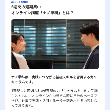
に捉え、持続可能な成長戦略を構築するための一助として、これら
力、チームワーク、モチベーションの高さ、顧客満足度の背景にあ
す。各選択肢を視覚的に整理し、数値や確率によって評価すること
基準は、多岐にわたるポイントから構成されており、メールに関す
った点を確認することによって、度数分布の結果が現実を正しく反
未来のストレスが増加しない」と信じる認知が、先延ばし行動の抑
ABOUT NANO
の指標を効果的に活用することが期待されます。以上の内容を踏ま
る要因など、言葉や文章、インタビューの内容として表現されるデ
6週間の短期集中
で、従来の感覚に頼った判断から脱却し、客観的な判断基準を確立
るレピュテーション評価では、送信元IPアドレス、メール本文や添
映しているかどうかの判断材料としなければなりません。したがっ
制に寄与する可能性を示唆しています。さらに、先延ばし行動は、
え、CAGRおよびCMGRの仕組みと注意点をしっかりと理解し、実
ータが該当します。このような評価は、企業風土や社員の成長、サ
することができます。また、プロジェクトマネジメントや業務プロ
付ファイルの安全性、過去のスパム行為の履歴、さらにはブラック
て、度数分布表の作成にあたっては、データの前処理やクリーニン
幸福感の低下やストレスの増大、健康の損耗、さらには学業成績や
オンライン講座「ナノ単科」とは？
務に反映させることで、より精緻な経営分析や投資判断が可能とな
ービスの改善などに役立つ情報を補完するために重要とされ、また
セスの改善、さらには新規事業の立ち上げにおいても、デシジョン
リストへの登録状況などが重要視されます。また、Webサイトに対
グの工程も重要な要素となり、ビジネスシーンでその結果を活用す
業務パフォーマンスの低下という重大な影響を伴うことから、この
るでしょう。
数値化して判断しきれない経営判断のサポートを行います。 定量
ツリーの活用は効果を発揮しやすいと言えます。 一方で、デシジ
しては、公開コンテンツの質、更新頻度、利用者からの評価、第三
る際には、総合的な視点から分析の信頼性を確保することが求めら
研究の意義は非常に高いといえます。加えて、本研究が採用した新
的評価の特徴とそのメリット・デメリット 定量的評価は、評価対
ョンツリーの運用には、評価項目の選定や詳細すぎる分岐設定によ
者機関の認証など、複数のデータポイントが組み合わさり、総合的
れます。 まとめ 度数分布は、単なる数値の羅列からデータの全体
たな指標は、従来の研究における時間観の考察を一段と深化させ、
象を数値として表すため、誰にでも理解しやすく、客観的な判断を
る複雑化、さらには関係者との認識共有の不足など、いくつかのリ
に信頼性が算出されます。こうした体系的な評価は、企業のセキュ
像を把握するための有力なツールとして、統計分析やマーケティン
個々人の時間に対する認識と行動パターンの関係性を定量的に分析
下すことが可能です。具体的な例としては、売上向上や契約数の増
スクが伴います。これらの点を十分に理解し、適切なバランスを保
リティ対策担当者にとって、リスクの高い通信やコンテンツを早期
グリサーチを行う現代のビジネスシーンにおいて欠かせない手法で
するための有効な手段として期待されています。また、研究助成と
加など、定められた数値目標に対して成果がはっきりと把握できる
ちながら運用することで、より効果的な意思決定プロセスを実現す
に検知し対処するための強力なツールとなっています。 セキュリ
す。本記事では、度数分布がどのような概念であり、どのように構
してJST【CREST】およびJST【ムーンショット型研究開発事業】
点が挙げられます。このアプローチの主なメリットには、以下の点
ることが可能となります。また、最新のクラウドツールを積極的に
ティ分野のレピュテーションを利用するメリット レピュテーショ
築されるかについて、階級、階級値、度数、累積度数、相対度数、
の支援を受けたことから、この研究は日本国内外の先延ばし行動に
が含まれます。・数値化されたデータによって、評価結果が全員に
活用することで、デシジョンツリーの構築や運用にかかる手間を削
ン技術を導入することにより、企業は多岐にわたるセキュリティリ
累積相対度数といった各用語を具体例とともに解説しました。ま
関する理解を深め、精神的な豊かさや生産性の向上に貢献すること
とって明確であること・分析結果をグラフなどで可視化することに
減し、現場レベルでの迅速かつ柔軟な対応を可能とする環境が整い
スクに対抗するための有効な手段を得ることができます。特に、ス
た、データから平均値、中央値、最頻値を求める方法についても言
が期待されています。 先延ばし癖の改善に向けた注意点と課題 先
より、客観的な説明が可能となること・達成度が絶対的な数値で示
つつあります。 最終的に、デシジョンツリーはただの図表ではな
パムメールやフィッシングサイト等の外部からの脅威に対しては、
及し、どの指標がどのような状況下で有効であるかについて理解を
延ばし癖の改善のためには、楽観的な未来観をどのように実生活に
されるため、公平性が保たれやすいこと しかしながら、定量的評
く、戦略的判断を支える一つのフレームワークとして、業務改善や
従来のブラックリスト方式よりも柔軟かつ精密な判断が可能とな
深めていただけたものと思います。さらに、ExcelやGoogleスプレ
適用するかという点が重要な検討課題として浮上します。本研究に
価にはいくつかのデメリットも存在します。評価基準が数字に限定
新規プロジェクトの立ち上げ、リスクマネジメントの分野で確固た
り、未知の攻撃パターンに対しても自動的に対応できる点が大きな
ッドシートを活用した度数分布表の作成方法、特にFrequency関数
おいて示されたように、未来に対して「今よりもストレスが増える
ナノ単科は、実践につながる基礎スキルを習得するカリ
されるため、業務過程での努力や工夫、社員個々の成長過程が評価
る位置を築いています。20代というキャリア初期の段階から、こ
強みです。また、システムの自動監視機能により、管理者は日々の
やCOUNTIF、COUNTIFS関数を通じた実践的な技法についても解説
ことはない」との認識を持つことは、深刻な先延ばし癖の低減と密
キュラムです。
に反映されにくく、場合によっては過度な成果主義やノルマ意識を
のような体系的な手法を習得し実践することは、将来的な意思決定
運用負荷を大幅に軽減でき、結果としてサーバーリソースの有効活
し、視覚的にヒストグラムを生成するプロセスを紹介しました。
接に関連していますが、単に楽観的に考えるだけでは十分な対策と
助長する恐れがあります。また、単なる数字だけでは状況の背景や
力の向上や、組織全体の競争力強化に直結する重要なスキルとなる
用にもつながります。 企業ネットワークにおいては、セキュリテ
今後、ビジネスの現場において、ビッグデータやAI技術を駆使した
はなりません。まず、実務や学問においては、楽観的な認知と現実
1週間毎に区切られた6週間のカリキュラムを、他の受講
プロセスが把握できないため、評価結果に対して社員から不満やス
でしょう。今後も業務環境や市場が急速に変動する中で、定量的か
ィレピュテーションを用いることで、次のような具体的なメリット
データ分析への需要がさらに高まる中、度数分布の理解とその活用
的な状況判断とのバランスを保つことが求められます。過度な楽観
生とともに、オンラインかつ好きな時に自分のペースで
トレスが生じるケースも少なくありません。したがって、定量的評
つ論理的なアプローチはますます求められることから、デシジョン
が得られます。まず第一に、広範なセキュリティ脅威に対して、リ
法は、データに基づく合理的な意思決定を支える重要なスキルとし
主義は、リスクや問題の先送り、さらには計画不全といった逆効果
学び、仕事で実践・活用する一歩を踏み出せる内容とな
価を導入する際には、達成数値を明確に設定すると同時に、業務全
ツリーの知識と技術の深化は、現代ビジネスマンにとって避けては
アルタイムで信頼性の低い通信を排除できるため、システム全体の
て位置付けられるでしょう。統計解析の基本となる度数分布の知識
を招く可能性があるため、現状認識と未来予測に基づく合理的な意
っております。
体を支える組織文化や社員のモチベーションの維持に十分配慮する
通れない課題と言えます。
安全性が飛躍的に向上します。第二に、管理作業が自動化されるこ
は、単に数値を整理する作業にとどまらず、経営判断やマーケティ
思決定が必要不可欠です。また、研究では「時系列的幸福観」に関