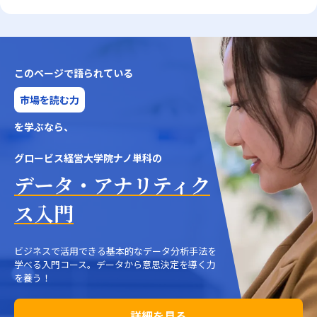
このページで語られている
市場を読む力
を学ぶなら、
グロービス経営大学院ナノ単科の
データ・アナリティク
ス入門
ビジネスで活用できる基本的なデータ分析手法を
学べる入門コース。データから意思決定を導く力
を養う！
詳細を見る