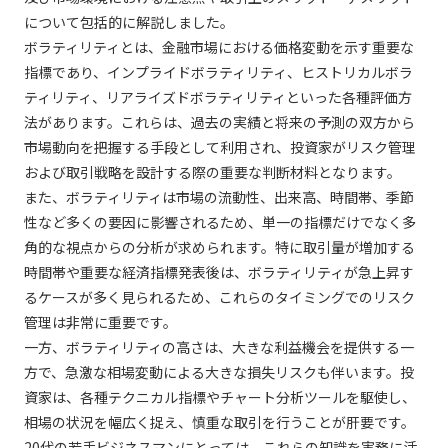
について包括的に解説しました。
ボラティリティとは、金融市場における価格変動を示す重要な
指標であり、インプライドボラティリティ、ヒストリカルボラ
ティリティ、リアライズドボラティリティといった各種評価方
法があります。これらは、過去の実績と将来の予測の双方から
市場動向を把握する手段として利用され、投資家がリスク管理
および取引戦略を設計する際の重要な判断材料となります。
また、ボラティリティは市場の流動性、出来高、時間帯、季節
性など多くの要因に影響されるため、単一の指標だけでなく多
角的な視点からの分析が求められます。特に取引量が増加する
時間帯や重要な経済指標発表後は、ボラティリティが急上昇す
るケースが多く見られるため、これらのタイミングでのリスク
管理は非常に重要です。
一方、ボラティリティの高さは、大きな利益機会を提供する一
方で、急激な相場変動による大きな損失リスクも伴います。投
資家は、各種テクニカル指標やチャート分析ツールを駆使し、
相場の状況を幅広く捉え、慎重な取引を行うことが肝要です。
20代の若手ビジネスマンにとっては、これらの知識を実務に活