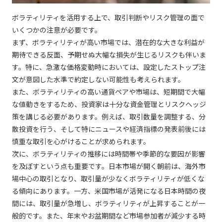
ボラティリティを活用する上で、取引判断やリスク管理の面で
いくつかの注意が必要です。
まず、ボラティリティが高い市場では、潜在的な大きな利益が
期待できる反面、予期せぬ大幅な損失が生じるリスクも伴いま
す。特に、急激な価格変動時においては、設定したストップ注
文が意図した水準で約定しない可能性も考えられます。
また、ボラティリティの高い通貨ペアや市場は、短期間で大幅
な値動きをするため、投資家は十分な資金管理とリスクヘッジ
策を講じる必要があります。例えば、取引数量を調整する、分
散投資を行う、そして特にニュースや経済指標の発表前後には
慎重な取引を心がけることが求められます。
次に、ボラティリティの推移には時間帯や季節的な要因が影響
を及ぼすという点も重要です。日本市場が開く朝前は、海外市
場中心の取引となり、取引量が少なくボラティリティが低くな
る傾向にあります。一方、米国市場が活発になる日本時間の夜
間には、取引量が急増し、ボラティリティが上昇することが一
般的です。また、年末やお盆期間など市場参加者が減少する時