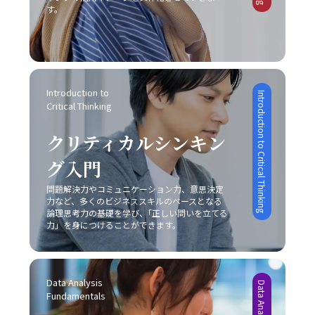
本記事では、「ビジネスにおけるコミュニケーション能
の向上を実現できるでしょう。常に自己のコミュニケーシ
す。
で、先延ばし癖を改善する一助となります。ただし、こう
の使い分け レッドオーシャン市場における戦略と対比し
力」における重要性と、その構成要素、さらには具体的な
ョンスキルを磨き、効果的な意思疎通を心がけることが、
したツールも万能ではなく、自身の内面的な問題と向き合
て、ブルーオーシャン戦略は競争のない新たな市場の創出
現場での実践方法と注意点について解説しました。現代ビ
ビジネスパーソンとしての成長に直結する重要な要素とな
い、根本的な解決策を模索しなければ、「後回し癖 改善」
を目指すアプローチです。ブルーオーシャンでは、既存市
ジネスにおいて、コミュニケーションは単なる情報伝達で
ります。
は真の意味で実現されないでしょう。 まとめ 「後回し癖
場の枠にとらわれずに新規需要を発掘することが重視され
はなく、相手に行動変容を促すための極めて高度なスキル
の改善」は、20代の若手ビジネスマンにとって極めて重要
るため、一見すると魅力的な選択肢に映ります。しかし、
であり、論理的思考、感情表現、非言語的伝達、そして状
なテーマです。タスクの先延ばしは、自己効力感の低下、
どちらの戦略を採用するかは、自社の経営資源、強み、さ
況に応じた柔軟な対応が求められます。特に、若手ビジネ
Introduction to 
Introduction to Critical Thinking
ストレスの蓄積、生産性の低下、さらにはキャリアの成長
らには市場環境の成熟度によって大きく左右されるため、
Critical Thinking
スマンはこの能力を磨くことで、上司や同僚、さらには対
機会の逸失といった深刻な影響を及ぼします。そのため、
慎重な分析が求められます。レッドオーシャンの戦い方に
外のステークホルダーとの信頼関係を築き、組織全体の業
自己管理能力の向上を図るためには、まず自分自身の心理
おいては、既存市場で確固たる地位を築くために、いかに
クリティカルシンキン
績向上や自らのキャリアアップに直結させることが可能と
的背景や業務環境を冷静に分析することが不可欠です。ま
自社の独自性を打ち出し、競合他社との差別化を成功させ
なります。 また、コミュニケーションの成功は意識的な目
た、具体的な改善策としては、以下の8つの方法が有効で
るかが非常に重要な要素となります。 具体例として、大手
グ入門
的設定と適切な手法の選択に依存するため、日々の業務の
あると考えられます。 まず、「とりあえずはじめてみる」
家電メーカーが技術力と広範な販売網という強みを持ちな
中で自らの発言や対話を振り返り、どのように相手に伝わ
というシンプルながらも強力な方法があります。初動の一
問題解決力やコミュニケーション力、意思決定
がらも、成熟市場での競争に挑むケースや、ベンチャー企
っているかを検証する姿勢が不可欠です。若手ビジネスマ
力など、多くのビジネススキルのベースとなる
歩を踏み出すことで、徐々にタスクへの抵抗感が薄れ、以
業が限定されたリソースを最大限に活かしてニッチ市場で
ンとしては、まずは基本的なスキルを習得し、実践を重ね
論理思考力の基礎を学び、｢正しい問いを立てる
降の作業がスムーズに進む効果が期待できます。次に、簡
新たな需要を創造するケースなど、各企業は自社の特性に
ながら「論理」と「感情」のバランスを追求することが、
力」を身につけることができます。
単に実行可能なタスクから取り掛かることにより、成功体
応じた戦略を展開しています。このような事例からも、ど
信頼構築および成果創出への近道であると言えます。今後
験を積み重ねる点も重要です。成功体験は自信を形成し、
の市場戦略を採るにしても、常に自社の強みと市場環境の
も、技術の進化とグローバル化が進む中で、多様なコミュ
やがて大きな課題に対しても積極的に取り組む原動力とな
両面を的確に把握し、その上でレッドオーシャンの戦い方
ニケーション手法を状況に応じて使い分けるセンスを養
ります。 さらに、やるべきタスクに専念できる環境を整え
を実践することが成功の鍵であることが明らかです。 実践
Data Analysis 
い、柔軟な対応力を持つことが求められるでしょう。 最終
ることも、先延ばし癖の改善に有効です。職場や自宅での
に向けた心構えと今後の展望 レッドオーシャンの戦い方を
Fundamentals
的に、「ビジネスにおけるコミュニケーション能力」にお
雑音や不要な割り込みを排除し、集中できる空間を確保す
実践するためには、単なる理論や事例の学習に留まらず、
ける本質は、発信者が目的を明確にし、受信者がその意図