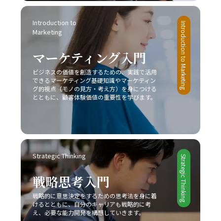
ドオーシャンとは、既存市場における激しい競争環境を指
を有効活用するための意識改革が求められます。焦らず、
し、価格競争や限られた市場シェア、利益率の低下といっ
一歩一歩着実に、自己改善のプロセスを進めることが重要
Introduction to 
たリスクが伴います。このような中で成功するためには、
Introduction to Marketing
です。皆さんが今後、業務上の課題を迅速かつ効果的に解
Marketing
他社との差別化、コストリーダーシップ、ニッチ戦略など
決し、自己成長を加速させる一助となることを心より願っ
自社の強みを最大限に活かすアプローチが不可欠です。ま
ています。この取り組みが、豊かなキャリア形成と充実し
マーケティング入門
た、デジタル技術や最新の市場動向を取り入れることで、
た人生への道を切り開くための大きな一歩となるでしょ
従来の戦略だけでなく新たなビジネスモデルの構築が求め
ビジネスの価値を創造するための、実践で活用
う。
られています。 今後のビジネスシーンは、一層熾烈な競争
できるマーケティング基礎知識やマーケティン
と急速な市場変化が予想されるため、レッドオーシャン 戦
グ的視点（モノの見方・考え方）を身につける
い方においても、常に柔軟な発想と先を見据えた戦略が必
とともに、顧客体験価値の重要性を学びます。
要です。成功事例に見ると、スターバックス、コカ・コー
ラ、トヨタ自動車などが、自社の独自性を武器にして激戦
区を勝ち抜いていることからも、自社の強みをしっかりと
把握し、独自の価値提案を行うことの重要性が理解できる
でしょう。さらに、競合他社との違いを明確にし、適切な
Strategic Thinking
タイミングで戦略の見直しと改善を図ることで、どのよう
Strategic Thinking
な厳しい市場環境でも勝利を掴むことが可能となります。
戦略思考入門
最終的に、レッドオーシャンの戦い方においては、単なる
生存戦略ではなく、今後も持続的な成長を実現するための
戦略的に意思決定をするための思考法を身に着
基盤として、企業やビジネスパーソン自身が常に学び、挑
けるとともに、自分のキャリアも戦略的に考
戦し続ける姿勢が求められます。現代の急激な変革期にお
え、必要な能力開発を構想していきます。
いて、若手ビジネスマンが自らのキャリアと企業の成長を