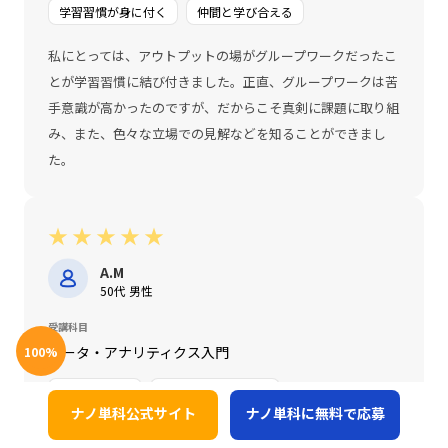
学習習慣が身に付く
仲間と学び合える
私にとっては、アウトプットの場がグループワークだったこ
とが学習習慣に結び付きました。正直、グループワークは苦
手意識が高かったのですが、だからこそ真剣に課題に取り組
み、また、色々な立場での見解などを知ることができまし
た。
★
★
★
★
★
A.M
50代 男性
受講科目
データ・アナリティクス入門
100
%
わかりやすい
学習習慣が身に付く
ナノ単科公式サイト
ナノ単科に無料で応募
仲間と学び合える