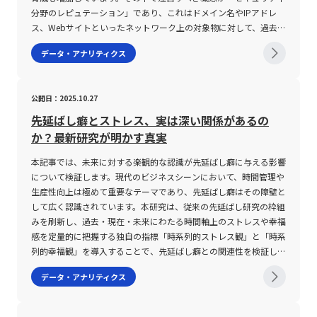
へと進化していることは明らかです。 若手ビジネスマンとして今
ドボラティリティ、ヒストリカルボラティリティ、リアライズドボ
またがり、各企業の多様なニーズに対応できる柔軟性を有していま
り、複利効果を考慮しているため、成長の持続性をより正確に評価
的なプロセスや、導入後に想定される各種シナリオ、リスクとベネ
分野のレピュテーション」であり、これはドメイン名やIPアドレ
も一般的です。ヒストグラムは、各階級ごとの度数を棒グラフで示
後ますますグローバルな視点から資産運用やリスクマネジメントに
ラティリティといった複数の視点から市場の動向を分析する手法
す。一方で、システム導入においては、自社の業務プロセスに合致
できる点が特徴です。 CAGRの注意点 一方で、CAGRの利用にあた
フィットを評価するために、各分岐先において数値化された評価を
ス、Webサイトといったネットワーク上の対象物に対して、過去の
すため、データの偏りや集中傾向を直感的に把握できる利点があり
携わる中で、本記事の解説が実務に直結する知見となることを期待
は、特にFX市場において有効である。 また、出来高や市場の流動
した機能性、提供形態、サポート体制、操作性、既存システムとの
ってはいくつかの重要な注意点があります。まず第一に、CAGRは
行います。この段階での数値評価は、実際のビジネス現場における
実績や行動履歴に基づき信頼性を評価する技術です。本記事では、
ます。この手法は、マーケティングリサーチや顧客満足度調査、さ
データ・アナリティクス
しております。市場の動向を見極め、科学的なアプローチと経験に
性、さらには時間帯や季節といった外部要因がボラティリティに与
連携など複数の要件を精査し、総合的に判断する必要があります。
あくまで期間全体の平均値を算出するため、中間における一時的な
実績データや市場調査、フィードバックを反映することが求めら
レピュテーションの仕組みやその種類、また具体的なメリットと併
らには製品の品質管理に至るまで、幅広いビジネスシーンで活用さ
裏打ちされた判断を下すためにも、ボラティリティという指標を正
える影響は、各取引時点でのリスク管理と戦略決定に直結する。
また具体的な導入前の検証やトライアル運用は、実際の運用に伴う
変動やボラティリティを反映しません。そのため、急激な成長や一
れ、合理性のある意思決定の根拠となります。また、検証を行う過
用すべきセキュリティ対策について、専門的な視点から詳述しま
れています。 度数分布の注意点 度数分布を活用する際の注意点と
しく理解し、適切に活用することが成功への近道となるでしょう。
高いボラティリティは大きな利益をもたらす可能性がある一方で、
リスクを低減させ、効果的なシステム活用への道を開く鍵となりま
時的な落ち込みがあった場合でも、全体の数値が滑らかに表示され
程で、ツリー全体におけるバランスや整合性を点検し、必要に応じ
す。 セキュリティ分野のレピュテーションとは セキュリティ分野
して、いくつかの重要なポイントがあります。まず第一に、データ
公開日：2025.10.27
急激な変動により予期せぬ損失を招くリスクも伴う。 そのため、
す。企業は、迅速な情報更新と正確なデータ管理を基盤とする新た
るため、短期の変動要因やリスク評価が十分に伝わらない可能性が
て再構築・修正を行うことが不可欠です。 第四に、最終的な結論
におけるレピュテーションとは、本来「評判」や「風評」という意
を階級ごとに区分する際の「階級幅」の設定が分析結果に大きく影
取引を行う際には各種テクニカル指標の活用や慎重な資金管理、さ
な人事システムの導入を通じて、業務効率の向上だけでなく、長期
あります。また、CAGRは使用するデータの質と量に大きく依存す
や結果が明確になった段階で、ツリーの終点を示す終点ノードを配
味合いを持つ言葉を基に、IPアドレス、ドメイン、Webサイトなど
響します。階級幅が狭すぎると、表が複雑になり、逆に広すぎると
先延ばし癖とストレス、実は深い関係があるの
らにAIなどの最新技術を取り入れた相場分析が求められる。 特
的な組織強化を実現するチャンスを手にしています。今後、労働環
るため、異常値や外れ値が含まれる場合、真の成長率を過大または
置し、全体のプロセスをクローズします。ここでは、最終的な評価
各種ネットワーク上の対象物の信頼性を数値化または評価する技術
データの細部が失われ、全体の傾向を正確に把握しにくくなる可能
か？最新研究が明かす真実
に、若手ビジネスマンにとっては、リスクテイクの姿勢と同時に、
境や働き方のさらなる変革が予想される中で、デジタルツールとし
過小に評価してしまうリスクが存在します。さらに、対象とする期
額や効率性、リスク回避策などを詳細に記述し、導出された結論が
を指します。具体的には、過去の活動履歴、トラフィックパター
性があります。適切な階級幅の設定は、データの特性や目的に応じ
情報の正確な理解と柔軟な対応が今後のキャリアや資産運用におい
ての人事システムは、現代のビジネスパーソンにとって必須の戦略
間が極端に短い場合や、業界特性による成長パターンの違いを無視
どのような根拠に基づいたものであるかを明確化させます。たとえ
ン、第三者からのフィードバック、さらには他のセキュリティベン
たバランスが求められ、試行錯誤を重ねて最適な分類方法を見出す
本記事では、未来に対する楽観的な認識が先延ばし癖に与える影響
ても大いに役立つ知識となるだろう。 最後に、金融市場は常に変
ツールとなるでしょう。したがって、導入の際には各種注意点を十
すると、誤った結論に至る可能性があります。これらの理由から、
ば、複数の自動化ツールの比較検討において、期待値や効果、投資
ダーによる評価など、複合的な情報をもとにして算出されます。こ
必要があります。 第二の注意点は、度数分布表から算出される統
について検証します。現代のビジネスシーンにおいて、時間管理や
動しており、ボラティリティの変化は新たな投資機会を提供する一
分に考慮し、企業の現状と将来展望に応じた最適な選択が求められ
CAGRのみを用いた評価ではなく、同時に他のKPIや業界平均、マ
対効果の結果から最適なツールを選定するプロセスを具体例とする
の評価は、スパムメールの送信、フィッシングサイトの運営、マル
計指標、すなわち平均値、中央値、最頻値の意味や計算方法に対す
生産性向上は極めて重要なテーマであり、先延ばし癖はその障壁と
方で大きな落とし穴も存在する。 市場動向を定期的にモニター
ます。これにより、社員が安心して能力を発揮できる環境を整備
クロ経済指標などとの比較分析を行うことが求められます。特に
ことで、デシジョンツリーの有用性が実証されます。 このよう
ウェア感染のリスクなど、悪意ある行動の有無を判断するための重
る理解です。例えば、平均値は各階級値に度数を掛けた総和をデー
して広く認識されています。本研究は、従来の先延ばし研究の枠組
し、最新の分析手法やツールを取り入れることで、投資リスクの低
し、企業全体の競争力を一層高めることが可能となるのです。
20代の若手ビジネスマンやスタートアップ関係者にとっては、初
に、デシジョンツリーの作成は、単一の意思決定ではなく、複数の
要な指標となっており、結果としてセキュリティ対策の精度向上に
タ数で割ることで求められますが、データの分布が偏っている場合
みを刷新し、過去・現在・未来にわたる時間軸上のストレスや幸福
減と利益の最大化を目指すことができる。 未来の市場環境におい
期段階の成長評価においては月単位の成長率を示すCMGRとの併用
選択肢を段階的に分析・評価することで複雑な課題に対して最適な
寄与しています。 レピュテーションの主要な対象には、主に以下
には、中央値や最頻値がより有効な代表値となります。中央値は、
感を定量的に把握する独自の指標「時系列的ストレス観」と「時系
て、的確なリスク管理と柔軟な戦略の構築が、投資家としての成長
が望ましく、短期的な動向と中長期的なトレンドの双方を包括的に
解決策を導出するためのフレームワークであると言えます。 デシ
の3種類が存在します。まず、ドメインレピュテーションは特定の
データを昇順または降順に並べた際の中央の値を示し、最頻値は最
列的幸福観」を導入することで、先延ばし癖との関連性を検証して
と成功の鍵となるであろう。
理解することが重要です。また、Excelなどの表計算ソフトウェア
ジョンツリーの注意点と留意事項 デシジョンツリーをビジネスで
ドメイン名に付随する評価であり、スパム配信や不正なサイト運営
も頻出する階級値を表します。これらの指標は、データの分布形状
います。また、研究結果は、未来に対して「今よりもストレスが増
データ・アナリティクス
を用いた計算方法についても、数式やPOWER関数を活用した正確
活用する際には、いくつかの注意点が存在します。まず第一に、全
履歴がある場合、信頼性が低いと判断されます。次に、IPレピュテ
が偏っている場合や外れ値の影響を受けやすい場合に、平均値だけ
えることはない」という楽観的な認識を持つ人々において、深刻な
な設定が求められるため、基本的な操作方法や注意点を事前に把握
ての選択肢や評価項目を網羅的に洗い出す必要がある一方で、あま
ーションは、IPアドレス単位で評価が行われ、共有IPアドレスの場
では捉えきれない実態を補完するために利用されます。 また、ビ
先延ばし癖が見受けられないことを示しており、希望を持つことが
しておくことが企業経営や個人投資における意思決定の根拠となり
りにも細分化しすぎると全体像の把握が困難になり、意思決定プロ
合には利用者全体の行動に基づいて数値化されるため、管理の難し
ジネスの現場で度数分布表を作成する場合、ExcelやGoogleスプレ
行動変容に寄与する可能性を示唆しています。 楽観的認知と先延