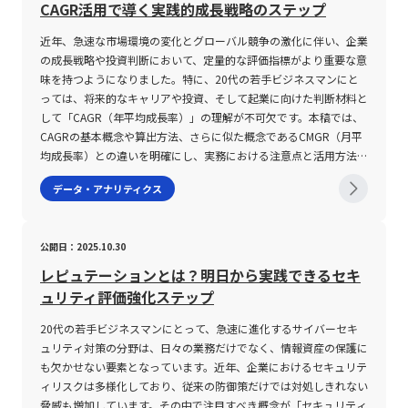
数値の意味合いや背景、そして計算方法に内在する不確実性を十分
インジケーターを組み合わせた複合的な分析が必要である。 ・経
ミス型はシステムのカスタマイズが容易である反面、導入に時間と
討する際の意思決定プロセスの透明性を高め、関係者間での認識共
ことで全体の傾向や分布状況が明確に示されます。例えば、厚生労
CAGR活用で導く実践的成長戦略のステップ
に理解することが投資リスクを抑制するための鍵となります。若手
済指標や市場ニュースと連動して発生する急激な価格変動に対し、
コストがかかるという特徴があります。このため、実態に即した導
有を促進する点にもあります。たとえば、新規事業の立ち上げやマ
働省が実施した裁量労働制度の実態調査や、総務省統計局の男女平
ビジネスマンとして投資市場に挑む際には、まず基本的な概念と計
迅速な判断と柔軟な資金管理が求められる。 ・市場の流動性低下
入計画を立案することが不可欠です。第三に、サポート体制および
近年、急速な市場環境の変化とグローバル競争の激化に伴い、企業
ーケティング戦略の策定、業務効率化のための設備投資の判断な
均寿命のデータなど、さまざまな統計資料において、データを視覚
算方法を把握し、併せて市場全体の流動性や個別銘柄の特性といっ
時には、意図通りの取引が成立しにくくなるため、取引コストやス
ベンダーの専門知識のレベルも導入の際に注意すべきポイントで
の成長戦略や投資判断において、定量的な評価指標がより重要な意
ど、さまざまな局面で利用が可能です。さらに、定量的評価のプロ
的に整理し、全体像や偏りを理解するためのツールとして用いつつ
た情報を統合的に評価する姿勢が必要です。 まとめ 本記事では、
プレッドの拡大にも留意すべきである。 ・ボラティリティが極端
す。人事システムは、労働法改正や働き方改革など、外部環境の変
味を持つようになりました。特に、20代の若手ビジネスマンにと
セスを通じて、感覚的・直感的な判断に偏るリスクを低減し、科学
あります。具体的な例を挙げると、アジア31カ国の男女平均寿命
資産運用や投資の際に欠かせない「ボラティリティ」の概念につい
に高い局面では、自動売買ツールやストップロスなどのリスク管理
化に迅速に適応する必要があるため、契約前にベンダーのサポート
っては、将来的なキャリアや投資、そして起業に向けた判断材料と
的な根拠に基づいた意思決定をサポートすることが大きなメリット
のデータでは、各国の寿命値を階級ごとに区切り、どの階級に属す
て、専門的かつ実務的な視点から解説しました。ボラティリティと
対策を適切に用いることが重要である。 これらの注意点を理解し
実績や技術的背景を十分に確認し、トラブル発生時にも的確に対応
して「CAGR（年平均成長率）」の理解が不可欠です。本稿では、
となります。 デシジョンツリーの作成プロセスと具体的手順 デシ
る国が多いのか、また各階級の相対的な割合がどの程度であるかを
は、金融商品における価格変動の大きさを示す指標であり、ヒスト
た上で、ボラティリティを上手に活用するための投資戦略を構築す
できる体制が整っているかどうかを評価することが求められます。
CAGRの基本概念や算出方法、さらに似た概念であるCMGR（月平
ジョンツリーの作成プロセスは、基本的に4つの段階に分かれま
把握することが可能です。この考え方は、ビジネスにおける市場分
リカルボラティリティとインプライドボラティリティという二つの
ることが、健全な資産運用につながる。 また、テクノロジーの進
また、既存のシステムとの連携も見逃せません。企業によっては、
均成長率）との違いを明確にし、実務における注意点と活用方法に
す。まず第一に、検討すべきテーマと最終的なゴールを明確化する
析や顧客属性の把握、商品需要の予測など、さまざまな分野で応用
カテゴリーに分けられること、またその数値が高ければリスクが高
展に伴い、2025年現在ではAIや機械学習を活用したボラティリテ
既存の勤怠管理システムや給与計算システムとのデータ交換が必要
ついて、専門的な視点から詳述するとともに、事例を交えながらそ
ことが必須です。この段階では、業務効率化やコスト削減、リスク
することができ、データドリブンなアプローチを推進する上で重要
データ・アナリティクス
く、低ければ安定的なリターンが期待できるという基本的な考え方
ィ予測ツールが登場しており、リアルタイムでの相場分析が一層高
となるため、相互の連携性が確保されているかどうか、一度運用事
の意味合いと限界についても解説します。 CAGRとは CAGRとは、
管理といった目的に対して、どのような評価基準を用いるかを事前
な役割を果たします。 度数分布の作成においては、「階級」「階
を理解することが重要です。さらに、実際の投資においては、ボラ
度化している。 これにより、従来のテクニカル指標と組み合わせ
例を精査することが推奨されます。さらに、実際の操作画面につい
英語の“Compound Annual Growth Rate”の略であり、日本語では
に整理し、各項目を数値化するための指標を設定します。たとえ
級値」「度数」「累積度数」「相対度数」「累積相対度数」といっ
ティリティ単独での判断に頼るのではなく、他のテクニカル指標や
た多角的な分析が可能となり、リスク管理やエントリータイミング
ても十分な検証が不可欠です。システムがどれだけ高機能であって
「年平均成長率」と訳されます。この指標は、特定の期間における
ば、ある自動化ツールの導入効果を評価する場合、初期投資額、運
た用語が頻繁に用いられます。「階級」とはデータの分類区間のこ
公開日：2025.10.30
市場環境、銘柄ごとの特性といった多角的な分析が求められます。
の精度向上が期待できる。 しかしながら、こうしたツールに依存
も、利用する社員にとって操作性が低いと情報の入力漏れや誤操作
初期値と最終値をもとに、年ごとの平均成長率を複利で算出したも
用コスト、期待される利益の増加やコスト削減効果など複数の数値
とであり、その区間内に含まれるデータ数を「度数」としてカウン
特に、短期トレードにおいては値動きの大きな銘柄が好まれる一方
しすぎることなく、投資家自身の市場観察や経験に基づく分析も重
を招く恐れがあるため、トライアル運用やデモンストレーションな
のです。具体的には、年間毎に記録される売上高や利益、資産など
を検討材料とします。 第二に、実際にツリーの骨組みとなるレイ
トします。また、各階級の「階級値」とは、その階級における代表
レピュテーションとは？明日から実践できるセキ
で、中長期投資においては安定性の高い低ボラティリティ銘柄が有
要視されるべきである。 市場の変化に応じた柔軟な対応力と、理
どを通じて、現場視点での評価を十分に行うことが重要です。 ま
が、どの程度のペースで増加したかを定量的に表現するために用い
アウト作成に着手します。まず意思決定ノードとして正方形を配置
値を意味し、一般的には階級の上下限の平均値が採用されます。例
ュリティ評価強化ステップ
利とされることから、投資目的に合わせた銘柄選定が成功の鍵とな
論と実践を両立させたトレード手法の確立が、今後の投資成功の鍵
とめ 本記事では、20代の若手ビジネスマンを対象に、最新のビジ
られます。例えば、ある企業の初年度売上が100億円、数年後の最
し、その中に今回のテーマを明記します。その後、各意思決定に対
えば、あるデータが「70歳以上75歳未満」といった階級に分類さ
ります。また、計算方法や流動性リスク、株価水準の違いによるボ
となるだろう。 まとめ 本記事では、「ボラティリティ」という金
ネス環境において重要性を増している「人事システム」について詳
終年度売上が300億円となった場合、単純な平均ではなく、各年度
する選択肢を整理し、確率ノードやイベントノードとして各分岐に
20代の若手ビジネスマンにとって、急速に進化するサイバーセキ
れる場合、その階級値は (70＋75)÷2=72.5 となります。これによ
ラティリティの相対的な評価についても十分に認識し、適切なリス
融用語の意味やその種類、そして取引における活用法と注意点につ
述しました。システム化された人事管理は、従来の紙媒体やExcel
を通しての実質的な増加率を示すためにCAGRを利用します。な
置き換えていきます。各選択肢について、さらに詳細な評価項目と
ュリティ対策の分野は、日々の業務だけでなく、情報資産の保護に
り、度数分布表から全体の平均値を求める計算式（平均値＝Σ(階級
ク管理策を講じることが必要です。2025年の現在、テクノロジー
いて、具体的かつ詳細に解説してきた。 ボラティリティは、金融
による管理方法と比べ、情報の更新や一元管理、そしてタレントマ
お、CAGRは期間内の業績の波を平準化し、経済情勢や季節変動、
して、期待値や発生確率、各プロセスにおけるリスク項目などの数
も欠かせない要素となっています。近年、企業におけるセキュリテ
値×度数)／度数の合計）を用いて、具体的な統計指標を算出する
の進歩や市場環境の多様化により、ボラティリティを含む投資指標
市場における価格の変動率を示す指標であり、投資家が市場リスク
ネジメントを通じた組織改善に大きく寄与します。また、人事シス
短期的な変動要因を排除して中長期の成長トレンドを把握するため
値を添えることで、全体の評価精度が向上します。 第三に、洗い
ィリスクは多様化しており、従来の防御策だけでは対処しきれない
ことが可能となります。 さらに、度数分布表はグラフとして視覚
はより複雑化していますが、その分、精緻な分析が求められる時代
を評価し取引戦略を立案する際の重要な要素となる。 インプライ
テムの機能は採用管理、人事評価、勤怠・給与管理、労務管理等に
の有力なツールです。また、CAGRは従来の単年度の成長率と異な
出された選択肢をもとに、段階的な分岐を展開します。業務の具体
脅威も増加しています。その中で注目すべき概念が「セキュリティ
化することにより、ヒストグラムと呼ばれる形式で表現されること