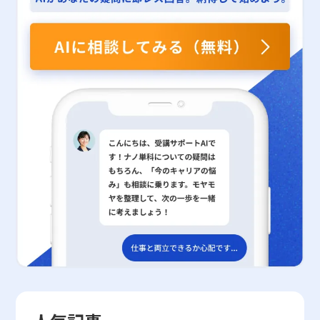
価動向を必ずしも正確に予測するものではありません。市場の構造
ン、リーダーシップといった定性的な側面については、各メンバー
ュテーションはその一翼を担うものとして位置付けられています。
たっては、現実のリスクや課題を見据える姿勢とのバランスが必要
変化や企業の経営戦略の大幅な転換が起こった場合、過去の相関関
の自己評価や上司評価、または360度評価などを取り入れることに
近年のサイバー攻撃の多様化や巧妙化を鑑みると、レピュテーショ
であり、十分なサポート体制の整備や多角的なアプローチが求めら
係が崩れる可能性があるため、最新の情報や市場の状況を総合的に
より、より包括的な評価が実現可能となります。 定量的・定性的
ンの自動監視機能が持つ有用性はさらに高まっていると言えるでし
れます。今後は、現場における具体的な介入策の開発や個々人の時
判断することが求められます。 第二に、ベータ値は市場指数との
の使い分けは、業種や業務内容、さらには企業文化によっても最適
ょう。 他のセキュリティ対策との連携と実践例 レピュテーション
間観を改善するためのプログラムの導入が、先延ばし行動のさらな
連動性を示すため、企業固有のリスク、たとえば経営者の交代や新
なバランスが異なります。例えば、エンジニアリングや製造業のよ
技術を効果的に利用するためには、同時に他のセキュリティ対策と
る抑制と精神的豊かさの向上に向けた重要な課題となるでしょう。
規事業の失敗など、個別のリスク要因は反映されていない点に留意
うに成果が数字に現れやすい業界では、定量的評価が重視される傾
連携させることが不可欠です。企業内部のセキュリティポリシーと
結果として、未来に対する希望を具体的な行動計画に落とし込み、
する必要があります。そのため、ベータ値のみを依拠して銘柄選定
向にあります。一方、サービス業やクリエイティブ分野では、顧客
して、OSやシステムの定期アップデートを怠らず、最新のセキュ
精神的な安らぎと活力を獲得するための有効な手段として、今回の
を行うと、企業特有のリスクを見落としてしまう可能性があるた
満足度や従業員の創造性、チームワークなど、定性的な要素を重視
リティパッチの適用を徹底することが第一歩です。また、Web無害
研究成果はいかなるビジネスパーソンにとっても貴重な示唆を与え
め、複数の評価指標との組み合わせが重要です。 第三に、高いベ
する必要があるため、両者を統合した評価システムが重要となりま
化技術によって、危険なスクリプトや不正コンテンツの排除を図る
るものとなっています。また、この研究が掲げる理念は、ムーンシ
ータ値を持つ銘柄は、上昇相場においては市場平均を上回るリター
す。また、企業の成長段階や市場環境によっても評価手法を柔軟に
ことも非常に重要です。さらに、パスワード管理の徹底や多要素認
ョット目標9で示される「2050年までに精神的に豊かで躍動的な社
ンを期待できる一方、下落相場では大幅な損失リスクを伴うことが
変更することが、持続的な改善と競争優位の確保につながります。
証の導入は、アカウントの不正アクセスを防ぐ上で必須の対策と考
会を実現する」という長期ビジョンにおいても重要な一石を投じる
多いため、リスク管理が不十分な状態での投資は非常に危険です。
さらに、現代のビジネス環境ではデジタルツールの活用が進み、タ
えられます。 まとめ セキュリティ分野のレピュテーションは、企
ものであり、今後の研究および実務においても継続的な検討と発展
特に、投資初心者やリスク回避志向の投資家が高ベータ値銘柄に過
レントマネジメントシステムなどを用いて社内データの一元化や見
業や個人が情報資産を保護するための強力なツールとして、ますま
が期待されます。
度に依存することは避けるべきであり、損切りルールや資金の分散
える化が推進されています。これにより、定量的なデータだけでな
す注目されています。本記事では、レピュテーションの基本概念、
投資の実践が求められます。 さらに、過去のボラティリティが高
く、定性的なデータも効率的に収集・分析することが可能となり、
具体的な仕組み、評価基準、さらにはドメイン、IP、Webといった
い企業であっても、企業の成長戦略や産業のトレンドが大きく変化
全体としての評価精度が向上します。デジタルツールの有効活用に
多角的な視点からの評価方法について解説しました。同時に、レピ
する場合は、ベータ値自体が急激に変動するリスクがあります。ま
より、過去の業績だけでなく、将来の成長予測や課題抽出にもつな
ュテーションの利用によって得られる幅広いセキュリティ強化効
た、経済環境の変動や金利政策、国際情勢の影響が及ぶ中で、ベー
がるため、戦略的な経営判断に大きなアドバンテージをもたらすと
果、運用負荷の軽減、ならびにサーバーリソースの最適化など、そ
タ値は市場全体のセンチメントに大きく左右されるため、常に最新
言えるでしょう。 現代のグローバル化・デジタルトランスフォー
のメリットにも触れました。一方で、最新の脅威に対する即時性
の市場動向や経済指標と併せて考察する必要があると言えます。
メーションが進む中、企業は定量的と定性的の双方を駆使し、数値
や、評価基準の複雑性、共有環境におけるリスクといった注意点も
このように、ベータ値は有用な指標ではあるものの、その数値が示
と質の両面から多角的に現状を把握することが不可欠です。その一
存在するため、単一の対策だけでなく、OSのアップデート、Web