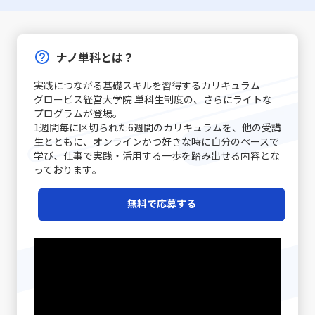
止まって基本に立ち返ることが、最終的には仕事で話が噛
で、自己理解と内面的な対策が欠かせません。 また、先延
ンの戦い方としての有力な手法です。 第二に、コストリー
た適切な対応が重要です。例えば、会議での発言やメール
み合わない人との対処法として有効です。 具体的な対処戦
ばし癖は放置されると、業務遂行に大きな弊害をもたらし
ダーシップ戦略です。効率的な運営を徹底し、無駄な経費
での簡潔な表現、さらにはSNSやチャットでのリアルタイ
略と実践例 ここでは、「仕事で話が噛み合わない人との対
ます。たとえば、予定された期限までにタスクが完了しな
や労力を削減することで市場価格を下回る優位性を保持し
ムなやりとりなど、各シーンで必要とされる細やかな配慮
処法」として認識される具体的な戦略を、実践例とともに
いことによるストレスの増加、結果的な自信喪失、そして
ます。ユニクロが示した事例のように、大量仕入れや生産
ナノ単科とは？
が質の高いコミュニケーションを実現する鍵となります。
解説します。多岐にわたる原因に対して、個々のケースに
長期的にはキャリアチャンスの逸失へとつながります。こ
工程の合理化によって、低価格でも品質を維持することが
コミュニケーション能力の注意点 コミュニケーション能力
応じた対策を講じることが求められます。まず、会話の開
のような問題は個人だけでなく、チームや組織全体に影響
できれば、急激な価格競争にも耐える力が養われるので
実践につながる基礎スキルを習得するカリキュラム
を高めるためには、単に技術を習得するだけでなく、いく
始時に必ず現状の認識を共有することが基本です。長年の
を及ぼすため、早期に原因を特定し、適切な対策を講じる
す。ただし、過度なコスト削減は品質低下やブランド価値
グロービス経営大学院 単科生制度の、さらにライトな
つかの落とし穴や注意点を認識する必要があります。ま
経験が示すように、「話の前提条件を合わせる」ことは、
ことが求められます。先延ばし癖に取り組むプロセスは、
の喪失というリスクもあるため、バランスを見極めること
プログラムが登場｡
ず、情報伝達とコミュニケーションの違いに注意が必要で
双方のコミュニケーションの齟齬を防ぐ第一歩です。たと
自分自身を見つめ直し、効率的な業務遂行と成長機会を確
1週間毎に区切られた6週間のカリキュラムを、他の受講
が重要です。 第三に、ニッチ戦略です。市場全体ではな
す。単なるデータや数字の伝達が成功したとしても、相手
えば、新たなプロジェクトのキックオフミーティングで
実に捉えるための重要なステップと言えるでしょう。 近年
生とともに、オンラインかつ好きな時に自分のペースで
く、特定の顧客セグメントや特定のニーズに特化すること
がその情報をどう受け取り、行動に移すかはまた別の問題
は、各参加者が同じゴールと進行予定を共有することで、
は特に、テクノロジーの発展とともに多様な働き方が広が
学び、仕事で実践・活用する一歩を踏み出せる内容とな
で、競争相手の少ない領域を開拓します。高級車市場にお
です。「ビジネスにおけるコミュニケーション能力」にお
後の誤解を避けることができます。また、日常的なコミュ
る中で、自己管理能力が強く問われるようになりました。
っております｡
けるポルシェの例は、限られた層に対して圧倒的なブラン
いては、相手に正しく意図が伝わるかどうかが重要であ
ニケーションにおいても、相手の表情や声のトーン、さら
その中で「後回し癖の改善」に取り組むことは、単なる習
ド価値を提供する成功例と言えるでしょう。この戦略は、
り、結果として行動変容が起こることが成功指標となりま
には話の流れからその理解度を汲み取る姿勢が重要です。
慣の見直しにとどまらず、自己のキャリア戦略を見直すた
レッドオーシャンの戦い方の一環として、自社の強みや専
無料で応募する
す。 また、コミュニケーションには必ずしも相手に完全に
経験豊富なマネージャーの中には、相手の話し方をよく観
めの重要な要素ともなっています。次のセクションでは、
門性を最大限に活かすための戦略として注目されていま
伝えることができないという不確実性があります。言葉だ
察し、適宜「確認の質問」を挟むことで、対話の精度を高
先延ばし癖がもたらす具体的な影響と、注意すべきポイン
す。 市場の変化と戦略の進化 テクノロジーの進化、グロ
けでは伝えきれない非言語的要素、例えば身振り手振りや
める手法を実践している方もいます。さらに、後日話の内
トについて詳述していきます。 先延ばし癖の注意点 先延
ーバルな競争、そして顧客ニーズの多様化により、現代の
表情、声のトーンなどが大きな役割を果たしており、これ
容を再整理し、改めて議論を行う「仕切り直し」も効果的
ばし癖に対して注意すべきポイントは多岐に渡ります。ま
市場環境はかつてないほど複雑かつダイナミックになって
らを適切に使い分けることが求められます。誤解を生むリ
です。特に、感情が絡んだ会話や大きな意思決定が必要な
ず、先延ばし癖が進行すると、日々の業務に対する自己効
います。さらに、デジタルトランスフォーメーション
スクがあるため、「既読」や「いいね」など、オンライン
シーンでは、一度話題を持ち帰り、冷静な判断のもとで再
力感が低下し、やがて自信を失う危険性が高まります。仕
（DX）の波に乗ることで、従来のビジネスモデルに大きな
での簡素なサインに依存しすぎると、真意が伝わらず、結
度議論を交わすことで、双方にとって納得のいく結論に至
事を着手するたびに「また先延ばしをしてしまった」とい
変革が起きています。このような時代で「レッドオーシャ
果として混乱が生じる恐れがあります。 さらに、自分自身
ることが期待されます。最後に、自己の伝達力を向上させ