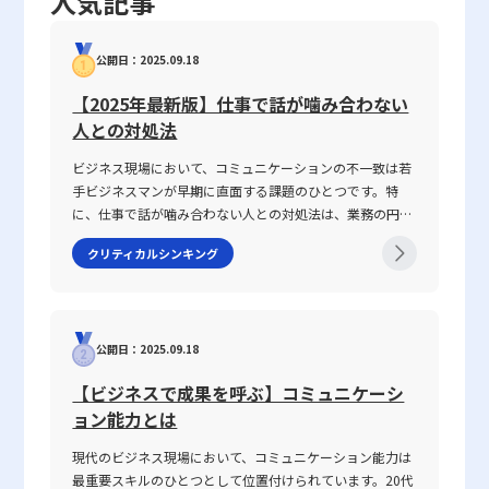
人気記事
す意味や限界を正確に理解することが、正しい銘柄選定やリスク管
方で、評価基準の設定や評価者間でのコミュニケーションの仕組み
無害化、パスワード管理やセキュリティ対策ソフトなど、その他の
理への第一歩となります。投資家は、ベータ値を含む複数の評価指
を整備することは重要な課題となります。特に定性的評価において
多層的な防御策との連携が不可欠です。 20代の若手ビジネスマン
標をバランスよく組み合わせ、短期的な市場の動向だけでなく、長
は、明確なフィードバックループを設け、評価結果が個々のキャリ
にとって、セキュリティ対策は単なる技術的な問題にとどまらず、
公開日：2025.09.18
期的な企業成長の可能性や外部環境の変化を十分に考慮する必要が
アアップや組織改善に反映されるようなシステム構築が求められま
ビジネスの信頼性やブランド価値の向上にも直接関わる重要な課題
あります。 まとめ 本記事では、ベータ値という指標の定義やその
す。 定量目標と定性目標の違いと設定方法 目標設定においては、
です。今後、情報漏洩や不正アクセスといったサイバー攻撃のリス
【2025年最新版】仕事で話が噛み合わない
算出方法、そして銘柄選びやリスク管理における利用方法について
定量目標と定性目標という二種類のアプローチが存在します。定量
クがさらに高度化する中で、レピュテーションをはじめとする多角
人との対処法
詳しく解説してきました。ベータ値は、株価指数に対する個別銘柄
目標は、例えば「月間売上○○万円」「新規契約数○件」など、明
的なセキュリティ対策の理解と適切な運用が求められるでしょう。
の感応度を示す数値として、市場全体との連動性を測る有用な指標
確に数値で表現できる具体的な目標を設定します。そのメリット
ビジネス現場において、コミュニケーションの不一致は若
最先端の技術情報と実践的な対策を常に学習し、企業全体の安全性
ですが、一方で過去のデータに依存するため、未来の動向を保証す
は、目標達成の進捗を具体的な数字で測定でき、業績改善のための
手ビジネスマンが早期に直面する課題のひとつです。特
を高めるための積極的な取り組みが、今後のビジネス成功の鍵とな
るものではありません。また、企業固有のリスクや市場環境の変化
施策の効果が一目瞭然になる点にあります。また、関係者全員が同
に、仕事で話が噛み合わない人との対処法は、業務の円滑
るに違いありません。
といった要因は必ずしも反映されていないため、投資判断を行う際
じ指標を共有できるため、組織全体の連携が取りやすくなるのも大
な遂行や信頼関係の構築に直結する重要なテーマです。
クリティカルシンキング
には他のファンダメンタルズ指標との総合的な分析が求められま
きな利点です。 一方、定性目標は、数値化が困難な「質」に焦点
2025年の現代において、情報の多様化や働き方の変化が進
す。 20代の若手ビジネスマンにとって、投資は将来的な資産形成
を当てた目標設定であり、たとえば「社内コミュニケーションの活
む中、明確な意図伝達が求められ、話がかみ合わない状況
や経済的自立に向けた重要な手段となるでしょう。その際、ベータ
性化」「顧客満足度の向上」「チームワークの強化」などが挙げら
を改善するための具体的手法が注目されています。本記事
値をはじめとする各種指標を適切に活用し、自らのリスク許容度や
れます。これらは、単なる数字では表しきれない行動や意識、企業
では、なぜ「話が噛み合わない状態」が生じるのか、その
投資目的に応じた銘柄選びを行うことが、成功への鍵となります。
風土を改善するための目標設定として有効です。ただし、定性目標
公開日：2025.09.18
原因と背景を整理するとともに、仕事で話が噛み合わない
また、上昇相場では高ベータ値銘柄が大きなリターンを期待できる
は評価が主観に依存しやすい分、評価基準の明確化や、多面的なフ
人との対処法を具体的に解説します。多くの若手ビジネス
【ビジネスで成果を呼ぶ】コミュニケーシ
一方、下落局面ではリスクが顕在化するため、慎重な資金管理や損
ィードバックの仕組みが不可欠となります。また、定量的評価との
マンが抱えるコミュニケーションギャップについて、論理
ョン能力とは
切りルールの厳格な運用が不可欠です。このように、ベータ値の正
併用により、目標達成に向けたバランスの取れたアプローチが求め
的思考を交えて解説し、実務で役立つヒントを提供しま
しい理解とその限界を踏まえた上で、情報収集や継続的な市場分析
られます。 評価における実務的な注意点と改善策 実際の業務にお
す。 話がかみ合わない状態とは ビジネスシーンにおける
現代のビジネス現場において、コミュニケーション能力は
に努めることが、長期的な投資成功につながるでしょう。 さら
いて、定量的評価と定性的評価のどちらも適用する場合、いくつか
「話がかみ合わない状態」とは、意図や目的の認識のズ
最重要スキルのひとつとして位置付けられています。20代
に、近年の市場環境の変化やテクノロジーの進展に伴い、今後もベ
の注意点が存在します。まず、評価者自身の主観が評価結果に強く
レ、情報の伝達不足、さらには前提条件の違いにより、相