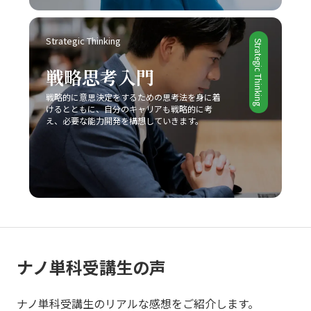
把握し、独自の価値提案を行うことの重要性が理解できる
でしょう。さらに、競合他社との違いを明確にし、適切な
Strategic Thinking
タイミングで戦略の見直しと改善を図ることで、どのよう
Strategic Thinking
な厳しい市場環境でも勝利を掴むことが可能となります。
戦略思考入門
最終的に、レッドオーシャンの戦い方においては、単なる
生存戦略ではなく、今後も持続的な成長を実現するための
戦略的に意思決定をするための思考法を身に着
基盤として、企業やビジネスパーソン自身が常に学び、挑
けるとともに、自分のキャリアも戦略的に考
戦し続ける姿勢が求められます。現代の急激な変革期にお
え、必要な能力開発を構想していきます。
いて、若手ビジネスマンが自らのキャリアと企業の成長を
支えるためにも、戦略的思考と柔軟な対応力を身につけ、
レッドオーシャンの荒波を乗り越えるための確固たる手法
を確立することが今後の成功に直結すると言えるでしょ
う。
ナノ単科受講生の声
ナノ単科受講生のリアルな感想をご紹介します。