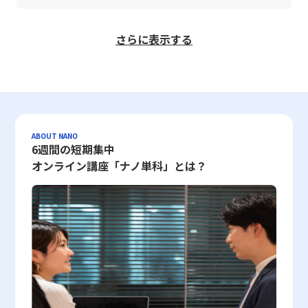
します。 ベータ値とは 「ベータ値」とは、市場全体を代表する株
的評価の特徴とそのメリット・デメリット 定量的評価は、評価対
ョンツリーの運用には、評価項目の選定や詳細すぎる分岐設定によ
者機関の認証など、複数のデータポイントが組み合わさり、総合的
れます。 まとめ 度数分布は、単なる数値の羅列からデータの全体
たな指標は、従来の研究における時間観の考察を一段と深化させ、
価指数（たとえば日経平均株価やTOPIX）に対して、個別銘柄がど
象を数値として表すため、誰にでも理解しやすく、客観的な判断を
る複雑化、さらには関係者との認識共有の不足など、いくつかのリ
に信頼性が算出されます。こうした体系的な評価は、企業のセキュ
像を把握するための有力なツールとして、統計分析やマーケティン
個々人の時間に対する認識と行動パターンの関係性を定量的に分析
の程度の株価変動を示すかを数値化したものです。具体的には、株
下すことが可能です。具体的な例としては、売上向上や契約数の増
スクが伴います。これらの点を十分に理解し、適切なバランスを保
リティ対策担当者にとって、リスクの高い通信やコンテンツを早期
グリサーチを行う現代のビジネスシーンにおいて欠かせない手法で
するための有効な手段として期待されています。また、研究助成と
さらに表示する
価指数が1%変動した場合に、対象銘柄が何%変動するかを示す指
加など、定められた数値目標に対して成果がはっきりと把握できる
ちながら運用することで、より効果的な意思決定プロセスを実現す
に検知し対処するための強力なツールとなっています。 セキュリ
す。本記事では、度数分布がどのような概念であり、どのように構
してJST【CREST】およびJST【ムーンショット型研究開発事業】
標であり、1.0を基準値として考えることが一般的です。たとえ
点が挙げられます。このアプローチの主なメリットには、以下の点
ることが可能となります。また、最新のクラウドツールを積極的に
ティ分野のレピュテーションを利用するメリット レピュテーショ
築されるかについて、階級、階級値、度数、累積度数、相対度数、
の支援を受けたことから、この研究は日本国内外の先延ばし行動に
ば、ベータ値が1.0の場合、市場全体の動きとほぼ同様の変動を示
が含まれます。・数値化されたデータによって、評価結果が全員に
活用することで、デシジョンツリーの構築や運用にかかる手間を削
ン技術を導入することにより、企業は多岐にわたるセキュリティリ
累積相対度数といった各用語を具体例とともに解説しました。ま
関する理解を深め、精神的な豊かさや生産性の向上に貢献すること
す銘柄であり、株価指数が1%上昇すれば同様に1%上昇し、下落す
とって明確であること・分析結果をグラフなどで可視化することに
減し、現場レベルでの迅速かつ柔軟な対応を可能とする環境が整い
スクに対抗するための有効な手段を得ることができます。特に、ス
た、データから平均値、中央値、最頻値を求める方法についても言
が期待されています。 先延ばし癖の改善に向けた注意点と課題 先
れば1%下落する性質があります。 一方、ベータ値が1.0を超える
より、客観的な説明が可能となること・達成度が絶対的な数値で示
つつあります。 最終的に、デシジョンツリーはただの図表ではな
パムメールやフィッシングサイト等の外部からの脅威に対しては、
及し、どの指標がどのような状況下で有効であるかについて理解を
延ばし癖の改善のためには、楽観的な未来観をどのように実生活に
場合、その銘柄は市場全体よりも敏感に反応し、大きな上下動を伴
されるため、公平性が保たれやすいこと しかしながら、定量的評
く、戦略的判断を支える一つのフレームワークとして、業務改善や
従来のブラックリスト方式よりも柔軟かつ精密な判断が可能とな
深めていただけたものと思います。さらに、ExcelやGoogleスプレ
適用するかという点が重要な検討課題として浮上します。本研究に
いやすいとされます。たとえば、ベータ値が2.0の銘柄は、市場が
価にはいくつかのデメリットも存在します。評価基準が数字に限定
新規プロジェクトの立ち上げ、リスクマネジメントの分野で確固た
り、未知の攻撃パターンに対しても自動的に対応できる点が大きな
ッドシートを活用した度数分布表の作成方法、特にFrequency関数
おいて示されたように、未来に対して「今よりもストレスが増える
ABOUT NANO
1%動いた際に2%の変動が予想され、上昇局面では大きな利益を期
6週間の短期集中
されるため、業務過程での努力や工夫、社員個々の成長過程が評価
る位置を築いています。20代というキャリア初期の段階から、こ
強みです。また、システムの自動監視機能により、管理者は日々の
やCOUNTIF、COUNTIFS関数を通じた実践的な技法についても解説
ことはない」との認識を持つことは、深刻な先延ばし癖の低減と密
待できる可能性がある一方、下落局面では急激な損失リスクが伴い
に反映されにくく、場合によっては過度な成果主義やノルマ意識を
のような体系的な手法を習得し実践することは、将来的な意思決定
運用負荷を大幅に軽減でき、結果としてサーバーリソースの有効活
オンライン講座「ナノ単科」とは？
し、視覚的にヒストグラムを生成するプロセスを紹介しました。
接に関連していますが、単に楽観的に考えるだけでは十分な対策と
ます。逆に、ベータ値が1.0未満の銘柄は、比較的市場の動きに影
助長する恐れがあります。また、単なる数字だけでは状況の背景や
力の向上や、組織全体の競争力強化に直結する重要なスキルとなる
用にもつながります。 企業ネットワークにおいては、セキュリテ
今後、ビジネスの現場において、ビッグデータやAI技術を駆使した
はなりません。まず、実務や学問においては、楽観的な認知と現実
響されにくく、安定した株価推移が期待されると考えられます。ま
プロセスが把握できないため、評価結果に対して社員から不満やス
でしょう。今後も業務環境や市場が急速に変動する中で、定量的か
ィレピュテーションを用いることで、次のような具体的なメリット
データ分析への需要がさらに高まる中、度数分布の理解とその活用
的な状況判断とのバランスを保つことが求められます。過度な楽観
た、稀にベータ値がマイナスとなるケースも見受けられ、これは市
トレスが生じるケースも少なくありません。したがって、定量的評
つ論理的なアプローチはますます求められることから、デシジョン
が得られます。まず第一に、広範なセキュリティ脅威に対して、リ
法は、データに基づく合理的な意思決定を支える重要なスキルとし
主義は、リスクや問題の先送り、さらには計画不全といった逆効果
場全体と逆の動きをする特殊な銘柄を示すものであり、資産の分散
価を導入する際には、達成数値を明確に設定すると同時に、業務全
ツリーの知識と技術の深化は、現代ビジネスマンにとって避けては
アルタイムで信頼性の低い通信を排除できるため、システム全体の
て位置付けられるでしょう。統計解析の基本となる度数分布の知識
を招く可能性があるため、現状認識と未来予測に基づく合理的な意
投資において注目される側面もあります。 ベータ値は、統計的手
体を支える組織文化や社員のモチベーションの維持に十分配慮する
通れない課題と言えます。
安全性が飛躍的に向上します。第二に、管理作業が自動化されるこ
は、単に数値を整理する作業にとどまらず、経営判断やマーケティ
思決定が必要不可欠です。また、研究では「時系列的幸福観」に関
法として回帰分析を用いて算出されるため、計算方法や使用する市
必要があります。 定性的評価の特徴とそのメリット・デメリット
とで、日々のセキュリティ更新や手動チェックの必要性が大幅に削
ング戦略の策定、さらには製品開発におけるターゲット層の明確化
しては先延ばし癖との有意な関係が見られなかったため、幸福感そ
場指数によって数値が変わる可能性があります。投資家が利用する
定性的評価は、数値では示しきれない多様な側面を捉えるために採
減され、人的リソースの最適化が図られます。第三に、不要なトラ
にも大きな影響を与えます。したがって、若手ビジネスマンがこの
のものの増大だけでは先延ばし行動を改善するには不十分であるこ
情報サービスや証券会社の提供するツールにおいては、ベータ値が
用される方法であり、特に人材マネジメントの分野においてその有
フィックが削減される結果、サーバー負荷が低減され、サービスの
スキルを早期に習得することは、将来的なキャリア形成や企業の競
とが示唆されています。つまり、未来に希望を抱くことは重要です
容易に参照できるため、個別銘柄のリスク評価の一要素として広く
用性が高く評価されています。例えば、コミュニケーション能力、
安定運用が実現されます。これらのメリットにより、企業はセキュ
争力向上に直結するものといえるでしょう。 以上のように、度数
が、その実現のためには具体的な行動計画の策定や、現実的なスト
活用されています。なお、この数値は歴史的な株価データに基づい
リーダーシップ、企業理念への適合性など、明確な数値で測定する
リティリスク管理コストを効率的に削減しながら、より高度な攻撃