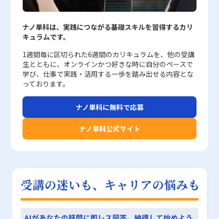
分布を正しく理解し使いこなすことで、多面的なデータ分析が可能
レス管理技術の導入が必須となります。さらに、使用された評価尺
て算出されるため、将来的な株価変動を完全に予測するものではな
ことが難しい項目については、定性的な要素が重要な役割を果たし
対策を講じることが可能となっています。 レピュテーションの活
となり、より精度の高い戦略立案が実現されます。計算方法や作成
度としては「日本語版Pure Procrastination Scale」が採用されて
く、あくまで過去の相関関係を示す参考指標として利用するのが適
ます。br> そのメリットとしては、以下の点が挙げられます。br>
用における注意点 一方で、セキュリティ分野のレピュテーション
手法、さらに注意すべきポイントを把握し、実際のビジネスシーン
おり、これは個々人の先延ばし傾向を客観的に把握する上で有効で
ナノ単科は、実践につながる基礎スキルを習得するカリ
切です。 市場環境が刻々と変化する中で、ベータ値は銘柄選びの
・数値だけでは把握しきれない、社員の行動や成長、モチベーショ
には、いくつかの注意すべき点や限界も存在します。まず、レピュ
に応用することで、データに基づく分析力を向上させるとともに、
あるものの、心理的・環境的要因との複雑な相互作用を完全に捉え
キュラムです。
一助となるだけでなく、ポートフォリオ全体のリスク管理や資産配
ンといった質的側面を包括的に評価できること ・プロセスや行
テーションは過去のデータや実績に依存して評価が行われるため、
業務の効率化や精緻なマーケティング戦略の構築を促進できること
るには限界があることも留意すべきです。加えて、先延ばし行動の
分の見直しにも寄与する指標です。たとえば、リスクを抑えた投資
動、意欲など、業績に至るまでの過程を評価することで、今後の課
最新の脅威情報やゼロデイ攻撃に対しては必ずしも迅速な反映がで
でしょう。データ分析の基本ツールとしての度数分布を習得し、実
背景には個々のライフスタイルやストレス耐性、さらには社会的支
1週間毎に区切られた6週間のカリキュラムを、他の受講
戦略を採用する投資家であれば、ベータ値が低めの銘柄を中心にポ
題や改善点が見えてくること ・顧客の声や市場の反応など、フィ
きない可能性があります。また、評価基準が複雑で多岐にわたるた
践に活かすことは、現代ビジネスにおいて極めて重要なスキルであ
援の有無といった多様な要因が関与しているため、単一の指標にの
生とともに、オンラインかつ好きな時に自分のペースで
ートフォリオを構築することで、市場全体の不安定な動きに対して
ードバックから新たな戦略やサービス改善に結びつけることができ
め、システム間での評価方法にばらつきが生じる場合もあります。
り、今後のキャリアにおいて大きな武器となるはずです。 本記事
み依存することは避け、複数の観点からのアプローチが今後の研究
学び、仕事で実践・活用する一歩を踏み出せる内容とな
比較的安全性の高い運用が期待できます。反対に、リスクを容認し
る点 一方で、定性的評価には評価者の主観が大きく影響しやすい
特に、共有IPを利用している場合、第三者の行動により自社の評価
が、20代の若手ビジネスマンの皆様が、統計解析に基づいた実践
課題として残されています。企業や教育現場においては、未来に対
っております。
た積極的な投資戦略を選択する場合は、市場の上昇局面でのリター
というデメリットもあります。基準が明確でないために、評価基準
が低下するリスクも存在するため、常に個別の環境や状況に応じた
的な意思決定を行う上での一助となることを願っています。度数分
する適切な期待感を醸成するための研修プログラムやキャリアカウ
ン拡大を見越して、ベータ値が高い銘柄の比率を増やすことも一つ
の統一や評価者間の認識の乖離が起こりやすく、結果として評価の
運用が求められます。 さらに、レピュテーションだけに依存する
布の理論と実務的な作成方法を正確に理解し、将来的なビジネスシ
ンセリングの充実が有用であり、個人が自らの時間観を再評価する
ナノ単科に無料で応募
の戦略として検討に値します。 さらに、ベータ値は他のファンダ
公平性に疑問が生じることがあります。また、どの程度の「質」が
セキュリティ対策は、万能ではなく、多層的なセキュリティアプロ
ーンでの活躍にぜひお役立てください。
機会を提供することも、先延ばし行動の改善に向けた重要な取り組
メンタルズ指標と併せて用いることで、より精緻な銘柄分析が可能
高いと評価するか、具体的な数値化が困難な要素については、評価
ーチとの併用が重要となります。具体的には、OSやシステムの定
みとなるでしょう。 まとめ 今回の研究は、先延ばし癖という現代
ナノ単科公式サイト
となります。たとえば、売上高や利益率、配当利回りなど、企業の
の基準や尺度の設定が不十分な場合、社員間の納得感を得ることが
期的な更新、Web無害化による悪意あるスクリプトの無効化、強
人が直面する重大な課題に対して、未来に対する楽観的な認識が如
基礎データとベータ値を比較することで、単にリスクが高いか低い
難しくなる可能性があります。こうした問題に対しては、多面的な
固なパスワード管理や多要素認証の実装、そして信頼性の高いセキ
何に効果的に機能するかという視点を提供しました。新たな指標で
かだけでなく、そのリスクが企業の業績の成長性や市場競争力によ
評価制度の導入や評価者間での認識統一を図るための教育・研修が
ュリティ対策ソフトの導入などが挙げられます。これらの対策とレ
ある「時系列的ストレス観」と「時系列的幸福観」を活用すること
って裏付けられているかどうかを見極める材料となります。また、
求められます。 定量的・定性的評価の使い分けと実践的活用法 ビ
ピュテーションを組み合わせることで、より包括的かつ堅牢なセキ
で、過去から未来にかけての感情の変化を定量的に把握し、特に未
長期投資を志向する場合には、短期の市場変動に左右されない企業
ジネス現場では、定量的評価と定性的評価の双方をバランスよく活
ュリティ体制が構築され、万全のリスク管理が可能になるのです。
来に対する希望や楽観的思考が深刻な先延ばし行動を抑制する効果
の内在価値を評価するための補完的な視点として、ベータ値の解釈
用することが求められます。例えば、目標設定の段階では、具体的
例えば、テレワークやリモートワークの普及に伴い、企業内部から
を持つことが実証されました。この成果は、個々人が自己管理能力
が重要な意味を持ちます。 ベータ値の注意点 ベータ値は投資判断
な売上金額や契約件数などの定量目標を設定し、その達成度を数値
の情報漏洩や不正アクセスなど、新たなリスクへの対応も急務とな
を向上させ、より有意義な行動を選択する上での理論的根拠となる
の有用なツールである一方、いくつかの注意点が存在します。第一
化することで、業務の進捗や成果を明確に把握することができま
っています。このような環境下では、単一の対策だけではなく、複
と同時に、ビジネス分野や教育分野における実践的なアプローチの
に、ベータ値は過去のデータに基づいて算出されるため、未来の株
す。これに対して、業務プロセスやチーム内のコミュニケーショ
数のセキュリティソリューションを統合した運用が求められ、レピ
構築にも寄与するものです。ただし、楽観的な未来認識を促すにあ