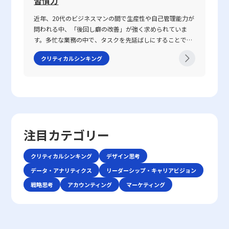
習慣力
相手に正確かつ効果的なメッセージを伝えることで、相手
たがって、企業は両者をバランスよく統合することで、より多角的
の軸がぶれるのを防ぐことができます。具体的な対策とし
ン・キムとレネ・モボルニュによって提唱された『ブル
の行動変容を促す点にあります。 近年、ICT技術の進展に
かつ柔軟な評価システムを確立し、業務改善や戦略的意思決定に活
ては、以下の点が挙げられます。・まず、話の内容は具体
近年、20代のビジネスマンの間で生産性や自己管理能力が
ー・オーシャン戦略』にて取り上げられ、赤く血に染まっ
より、メール、チャット、ビデオ会議など多様なコミュニ
かすことが求められます。また、デジタルトランスフォーメーショ
的に整理し、主語と述語を明確にすることが重要です。特
問われる中、「後回し癖の改善」が強く求められていま
た海をイメージすることで、限られた需要を巡って多数の
ケーション手法が登場しました。しかし、テキストや非対
ンの進展に伴い、タレントマネジメントシステムのようなツールを
に急いでいる状況や複雑な問題を扱う場合、あいまいな表
す。多忙な業務の中で、タスクを先延ばしにすることで生
企業が激しく争う状況を表現しています。特に、レッドオ
面のやりとりは時に「既読未読」「いいね」といった簡易
活用して、社内データの一元化および可視化を図ることが、さらな
現を避け、論点を整理して伝える努力が必要です。・次
じるストレスや自信喪失、生産性の低下は、キャリア形成
ーシャの 戦い方としてのアプローチは、価格競争に終始し
な反応だけに頼る傾向があり、誤解や遅延が発生する可能
クリティカルシンキング
る競争優位の確保につながるでしょう。20代の若手ビジネスマン
に、相手の理解度を随時確認することが推奨されます。た
において決定的なマイナス要素となりかねません。この記
やすい市場の中で如何にして自社の独自性を打ち出すか、
性があります。このため、現代のビジネスシーンでは、対
にとっては、これらの評価手法を理解し、現場でどう活用するかを
とえば、「私の理解ではこの点ですが、〇〇さんのお考え
事では、先延ばし癖の本質とその背景にある理由を整理す
また効率化やコスト削減、ニッチ市場への特化を通じて勝
話の意図や背景、さらには相手の心理状態などを正確に把
見極めることが、今後のキャリア形成や組織内での成果発揮に直結
はどうでしょうか？」といった確認を行うことで、認識の
るとともに、具体的な改善策として8つの方法を提示して
利を収めるかという戦略に注目が集まります。 競争環境の
握する高度な能力がますます求められているのです。 そも
する重要なスキルとなります。経営判断と現場の実務の双方を支え
ズレを未然に防ぐことが可能です。・また、どのような場
いきます。業務の効率や精神的な安定を目指すためには、
激化は、単に製品やサービスの質を向上させるだけでは勝
そもコミュニケーションとは、人々が互いの考え、感情、
るために、定量的・定性的な手法の正しい使い分けと効果的なフィ
面であっても、一度会話を中断し、再度仕切り直す選択肢
単なる時間管理だけでなく、心理的な側面にも目を向ける
ち抜けない現実を反映しています。レッドオーシャン市場
価値観を伝え合い、理解し合う一連のプロセスです。これ
ードバックの仕組みづくりを進めることが、企業の持続可能な成長
も有効です。特に、重要な会話内容や方針確認の際には、
必要があります。ここで取り上げる「後回し癖の改善」と
では、既存の大手企業だけでなく、新規参入者との熾烈な
は単なる情報伝達に留まらず、感情や非言語的な要素を含
と個人のキャリアアップの鍵であると言えるでしょう。
十分な準備をしてから再度対話を試みることが、後のトラ
いうキーワードを軸に、先延ばし癖がもたらすリスクと、
争いが交錯し、限られた市場シェアの取り合いが続きま
注目カテゴリー
む複合的なプロセスであり、相手にどこまで伝わったか、
ブル回避に寄与します。・さらに、自己の思考を論理的に
改善に向けた実践的アプローチを解説します。 先延ばし癖
す。そのため、レッドオーシャンの戦い方においては、自
あるいは誤解が生じたかを見極める能力が必要となりま
整理する力を高めることで、情報の伝達精度が向上し、結
とは 先延ばし癖とは、必要なタスクや業務を期限内に着
社の強みや独自性を生かした戦略立案が不可欠となりま
す。「ビジネスにおけるコミュニケーション能力」で成功
クリティカルシンキング
デザイン思考
果として仕事で話が噛み合わない人との対処法がより効果
手・遂行せず、後回しにする習慣や傾向を指します。この
す。 レッドオーシャン 戦い方の基本戦略 レッドオーシャ
を収めるためには、自身の伝えたい内容を明確に定義し、
的に機能します。論理的思考は、複雑な情報をシンプルに
現象は単なる怠慢や意志の弱さだけに起因するものではな
データ・アナリティクス
ン市場で成功を収めるためには、以下の3つの基本戦略が
リーダーシップ・キャリアビジョン
使用する手段・場面に応じて最適な技術を選択できる柔軟
まとめるための基本スキルであり、コミュニケーションの
く、心理的要因や環境要因の複合的な結果とも言えます。
有効であるとされています。第一に、差別化戦略です。他
戦略思考
アカウンティング
マーケティング
性が求められます。 特に、若手ビジネスマンにとっては、
質を大きく左右します。これらの注意点を踏まえた上で、
例えば、失敗への恐怖心や完璧主義、さらにはADHD（注
社と同じ製品・サービスを提供していては、顧客は選択に
自分自身の意見を論理的かつ説得力をもって表現し、相手
相手の意見を尊重しつつ、自分の意図を明確に伝える努力
意欠陥・多動性障害）などの発達特性が背景にある場合も
迷い、競争に負けるリスクが増します。スターバックスの
の意見を丁寧に聴く技術は大きな強みとなります。また、
が、スムーズな意思疎通を実現するための基本といえま
あります。こうした場合、従来のタイムマネジメント技術
ように、品質の高さと独自の店舗体験を提供することで、
対面と非対面双方のコミュニケーションにおいて、それぞ
す。話が噛み合わないと感じた際には、焦らず、一度立ち
だけでは対処が難しく、「後回し癖の改善」を目指す上
単なる価格競争から差別化を図る戦略は、レッドオーシャ
れ異なるルールやエチケットが存在するため、状況に応じ