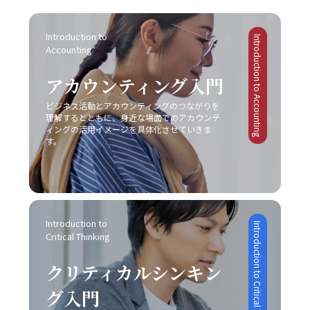
ションにつながります。 また、コミュニケーションの現場
たい内容を的確にまとめる力は、長期的にはコミュニケー
協力を仰ぐことも大切です。一人で抱え込むことなく、適
フォン市場におけるモトローラの事例では、他社との差別
がどのような「場」か、つまり使用する媒体や環境に応じ
ション能力の向上に直結します。これにより、仕事で話が
切なサポートを受けながら、自己管理能力の向上を図るこ
化に失敗し、急激な技術革新に乗り遅れて市場からの孤立
た戦略も大切です。対面での会議、電話会議、メール、オ
Introduction to 
噛み合わない状況を未然に防ぎ、また発生した場合にも迅
とが求められます。このように、先延ばし癖の注意点は単
Introduction to Accounting
を招きました。また、日産自動車は過度なコスト削減施策
ンラインミーティングなど、ツールや場面ごとに適したコ
Accounting
速かつ効果的に対処できる基盤を作ることが可能となりま
なる行動パターンの問題を超えて、複雑な心理的・環境的
により品質低下とブランドイメージの低下を招いた結果、
ミュニケーションの方法が存在します。そのため、各媒体
す。最終的に、若手ビジネスマンにとって重要なのは、一
要因が絡み合っているため、多角的な視点からの対策が必
激戦区でのシェア確保に大きな課題を突きつけられまし
の持つ特性や限界を理解し、状況に合わせた柔軟な対応が
アカウンティング入門
方的なコミュニケーションではなく、双方の意図や認識を
要不可欠です。 ビジネス現場では、タスクを早期に処理す
た。これらの事例は、レッドオーシャンの戦い方において
必要不可欠となります。こうした注意点を踏まえて、自己
共有しあう姿勢です。今回ご紹介したポイントを実践し、
る仕組みや、効率的なスケジュール管理システムの導入も
は、単なるコスト削減や市場模倣だけでは不十分であり、
ビジネス活動とアカウンティングのつながりを
のコミュニケーション能力を継続的にブラッシュアップし
「仕事で話が噛み合わない人との対処法」を日常の業務に
推奨されています。現代のITツールを活用し、リマインダ
明確な差別化戦略と自社の独自性の追求が不可欠であるこ
理解するとともに、身近な場面でのアカウンテ
ていくことが、キャリアの成長に繋がるのです。 まとめ
取り入れることで、組織内の信頼関係の再構築や業務効率
ー機能やタイムマネジメントアプリを上手に利用すること
ィングの活用イメージを具体化させていきま
とを示しています。 レッドオーシャンとブルーオーシャン
本記事では、「ビジネスにおけるコミュニケーション能
の向上を実現できるでしょう。常に自己のコミュニケーシ
す。
で、先延ばし癖を改善する一助となります。ただし、こう
の使い分け レッドオーシャン市場における戦略と対比し
力」における重要性と、その構成要素、さらには具体的な
ョンスキルを磨き、効果的な意思疎通を心がけることが、
したツールも万能ではなく、自身の内面的な問題と向き合
て、ブルーオーシャン戦略は競争のない新たな市場の創出
現場での実践方法と注意点について解説しました。現代ビ
ビジネスパーソンとしての成長に直結する重要な要素とな
い、根本的な解決策を模索しなければ、「後回し癖 改善」
を目指すアプローチです。ブルーオーシャンでは、既存市
ジネスにおいて、コミュニケーションは単なる情報伝達で
ります。
は真の意味で実現されないでしょう。 まとめ 「後回し癖
場の枠にとらわれずに新規需要を発掘することが重視され
はなく、相手に行動変容を促すための極めて高度なスキル
の改善」は、20代の若手ビジネスマンにとって極めて重要
るため、一見すると魅力的な選択肢に映ります。しかし、
であり、論理的思考、感情表現、非言語的伝達、そして状
なテーマです。タスクの先延ばしは、自己効力感の低下、
どちらの戦略を採用するかは、自社の経営資源、強み、さ
況に応じた柔軟な対応が求められます。特に、若手ビジネ
Introduction to 
Introduction to Critical Thinking
ストレスの蓄積、生産性の低下、さらにはキャリアの成長
らには市場環境の成熟度によって大きく左右されるため、
Critical Thinking
スマンはこの能力を磨くことで、上司や同僚、さらには対
機会の逸失といった深刻な影響を及ぼします。そのため、
慎重な分析が求められます。レッドオーシャンの戦い方に
外のステークホルダーとの信頼関係を築き、組織全体の業
自己管理能力の向上を図るためには、まず自分自身の心理
おいては、既存市場で確固たる地位を築くために、いかに
クリティカルシンキン
績向上や自らのキャリアアップに直結させることが可能と
的背景や業務環境を冷静に分析することが不可欠です。ま
自社の独自性を打ち出し、競合他社との差別化を成功させ
なります。 また、コミュニケーションの成功は意識的な目
た、具体的な改善策としては、以下の8つの方法が有効で
るかが非常に重要な要素となります。 具体例として、大手
グ入門
的設定と適切な手法の選択に依存するため、日々の業務の
あると考えられます。 まず、「とりあえずはじめてみる」
家電メーカーが技術力と広範な販売網という強みを持ちな
中で自らの発言や対話を振り返り、どのように相手に伝わ