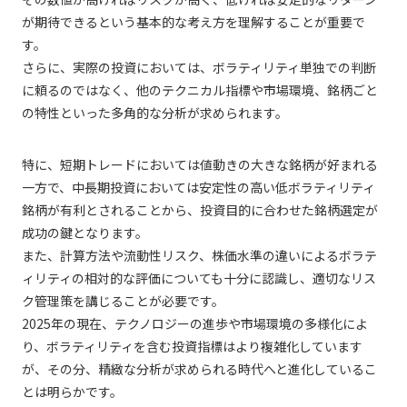
が期待できるという基本的な考え方を理解することが重要で
す。
さらに、実際の投資においては、ボラティリティ単独での判断
に頼るのではなく、他のテクニカル指標や市場環境、銘柄ごと
の特性といった多角的な分析が求められます。
特に、短期トレードにおいては値動きの大きな銘柄が好まれる
一方で、中長期投資においては安定性の高い低ボラティリティ
銘柄が有利とされることから、投資目的に合わせた銘柄選定が
成功の鍵となります。
また、計算方法や流動性リスク、株価水準の違いによるボラテ
ィリティの相対的な評価についても十分に認識し、適切なリス
ク管理策を講じることが必要です。
2025年の現在、テクノロジーの進歩や市場環境の多様化によ
り、ボラティリティを含む投資指標はより複雑化しています
が、その分、精緻な分析が求められる時代へと進化しているこ
とは明らかです。