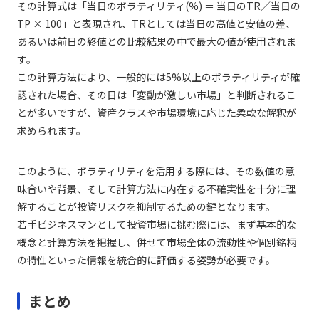
その計算式は「当日のボラティリティ(%) ＝ 当日のTR／当日の
TP × 100」と表現され、TRとしては当日の高値と安値の差、
あるいは前日の終値との比較結果の中で最大の値が使用されま
す。
この計算方法により、一般的には5%以上のボラティリティが確
認された場合、その日は「変動が激しい市場」と判断されるこ
とが多いですが、資産クラスや市場環境に応じた柔軟な解釈が
求められます。
このように、ボラティリティを活用する際には、その数値の意
味合いや背景、そして計算方法に内在する不確実性を十分に理
解することが投資リスクを抑制するための鍵となります。
若手ビジネスマンとして投資市場に挑む際には、まず基本的な
概念と計算方法を把握し、併せて市場全体の流動性や個別銘柄
の特性といった情報を統合的に評価する姿勢が必要です。
まとめ