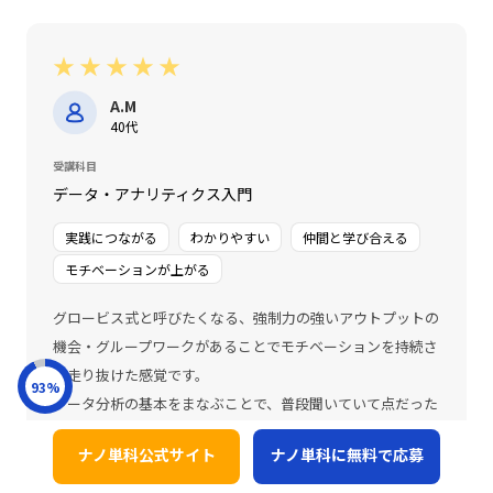
★
★
★
★
★
A.M
40代
受講科目
データ・アナリティクス入門
実践につながる
わかりやすい
仲間と学び合える
モチベーションが上がる
グロービス式と呼びたくなる、強制力の強いアウトプットの
機会・グループワークがあることでモチベーションを持続さ
せ走り抜けた感覚です。
93
%
データ分析の基本をまなぶことで、普段聞いていて点だった
単語や考え方が線で繋がりました。
ナノ単科公式サイト
ナノ単科に無料で応募
ビジネスパーソンの教養として、挑戦してよかったです。