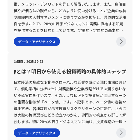
のメリットと限界について解説しました。特に、CAGRは複利効果
徴、メリット・デメリットを詳しく解説いたします。また、数値目
数値化が難しい感性的な評価項目や、市場の急激な変動に伴う不確
信サービスやWebサイトのアクセス管理においては、レピュテー
率的かつ正確な度数分布表の作成が可能となります。さらに、表計
か？」、「この先1年でどれくらいストレスを感じると思います
を踏まえた実質的な成長レベルを示す指標であり、数年に亘る長期
標や評価方法の観点から、どのように使い分けることが企業の成長
実性を完全に反映することは困難であるため、定性的な判断とのバ
ションスコアを参照することで危険なアクセスが自動的に弾かれる
算ソフトに備わるグラフ作成機能を利用すれば、ヒストグラムや棒
か？」といった問いが用いられ、参加者の過去から未来に至るまで
的な企業評価や投資判断の際に大変有用です。しかしながら、期間
や組織内の人材マネジメントに寄与するかを検証し、具体的な活用
ランスを意識することが重要です。また、評価基準の設定にあたっ
仕組みが実現されています。評価基準としては、送信元のIPアドレ
グラフなどを手軽に生成し、視覚的な分析資料として活用できる点
の感情の変化を詳細に把握しています。「時系列的ストレス観」に
内のボラティリティや中間の変動要因を捉えにくいという欠点も併
例を示すことで、20代の若手ビジネスマンに実務に直結する知見
ては、現場の実情や過去の実績、最新の市場動向を十分に反映させ
スの過去の履歴、不審なメール内容や添付ファイルの有無、そして
も大きな利点です。 ただし、これらのツールを用いた作業におい
は、未来に向かうにつれてストレスが低下または少なくとも現状を
せ持つため、短期の成長分析が必要なシーンではCMGR（月平均成
を提供することを目的としています。 定量的・定性的の基本的概
ることで、より信頼性の高い意思決定が可能となります。 さら
ブラックリストへの掲載歴などが挙げられます。これにより、企業
ては、各関数や機能の仕様を正確に把握することが求められます。
上回らない「下降型」、未来に向かってストレスが増大する「上昇
長率）との併用が効果的です。また、実務においてはデータの正確
念とは 「定量的」とは、物事の性質や成果を数値として表現する
に、関係者間での認識共有が不十分な場合、デシジョンツリー自体
は自社のセキュリティ体制をより効率的かつ高度に維持することが
たとえば、COUNTIFS関数は複数の条件を同時に満たすセルの数を
型」、現在が最もストレスが低く、そこから過去および未来に向か
データ・アナリティクス
性や期間設定、さらには業界特性を十分に考慮することが、CAGR
手法を指します。英語表現で「Quantitatively」とされるこのアプ
が一部の担当者の主観に偏ったものとなる可能性もあります。この
可能となっています。 レピュテーションの仕組みと評価基準 レピ
求めるため、1つの条件のみを対象とする場合と条件が複数ある場
ってストレスが増加する「V字型」、および特定の過去の時点でス
の数値を正しく解釈し、戦略的な意思決定へと繋げる上で不可欠で
ローチは、客観的なデータに基づいた評価や測定を行うため、誰が
ため、ツールの構築プロセスにおいては多角的な視点を取り入れ、
ュテーションの仕組みは、対象となるネットワーク要素の過去の振
合で使い分ける必要があります。また、データの整形や入力ミス、
トレスがピークとなり、その後未来に向かって低下する「への字
す。さらに、Excelなどのツールを駆使して計算する際にも、各指
見ても結果が一定の数値として現れる点に特徴があります。たとえ
複数の部署や専門家の意見を反映することが望まれます。特に、若
る舞いや利用実績をもとに、数値化されたスコアに変換されるプロ
条件設定の誤りなどが分析結果に大きな影響を及ぼすため、事前の
型」の4種類のパターンが存在することが明らかとなりました。特
公開日：2025.10.23
標の特性を理解した上で適切な数式を用いることが求められます。
ば、売上高、契約件数、PV数、利益率といった具体的な数字は、
手ビジネスマンが実際のプロジェクトや業務改善活動においてこの
セスから成り立っています。このスコアは、一定の評価基準をクリ
データチェックや検証は必須です。これらの注意点を踏まえた上
に、未来に進むにつれてストレスが低下するという下降型の認知パ
このような定量的な指標は、投資家や起業家のみならず、今後のキ
企業の業績やプロジェクトの進捗を明確に示すデータとして活用さ
手法を活用する際には、メンターや先輩のアドバイスを取り入れる
アしているかどうかによって、どの程度の信頼性があるかを示すも
で、度数分布表の作成やその結果の解釈を行うことが、正確なデー
ターンを持つ人々は、先延ばし癖が深刻なグループに比べ、その割
βとは？明日から使える投資戦略の具体的ステップ
ャリアでマネジメントや戦略立案に携わる20代の若手ビジネスマ
れます。この結果、目標達成度の把握や意思決定の迅速化、評価の
とともに、継続的にフィードバックを得る仕組みを構築することが
のであり、システムの自動判断に利用されます。たとえば、IPアド
タ分析の基盤を築く上で不可欠となります。 また、度数分布を用
合が有意に低い結果となりました。一方、「時系列的幸福観」にお
日本経済の複雑な変動やグローバルな影響を受ける現代市場におい
ンにとって、極めて重要な知識となるでしょう。市場環境や競争構
透明性向上などに大きく寄与するのです。 一方、「定性的」と
成功の鍵となるでしょう。 まとめ 本記事では、デシジョンツリー
レスに対するスコアが低い場合は、不正な動作やマルウェア配信の
いた統計解析においては、対象とするデータセット自体の信頼性
いては、下降型、上昇型、V字型、そしてどの時間軸においても幸
て、個別銘柄の分析は単に財務指標や企業戦略だけでは測りきれな
造が複雑化する現代において、CAGRをはじめとする成長指標の理
は、数値に表すことが難しい感覚や意見、行動の質などを評価する
の定義からその作成手順、さらには活用における注意点まで、詳細
履歴が存在する可能性が高く、アクセス制限やブロックの対象とな
や、収集方法の妥当性についても留意する必要があります。たとえ
福感が一定である平坦型の4パターンが検出されたものの、先延ば
い不確実性を伴います。そのような状況下で投資家が注目する一つ
解と適切な活用は、企業経営のみならず個人投資やキャリア形成に
手法を意味します。英語では「Qualitatively」と表記され、具体的
に解説しました。デシジョンツリーは、論理的な意思決定を支える
ります。一方、スコアが高ければ、安全性の高い通信として優先的
ば、各国の寿命データや労働時間の分布を参照する場合、それらの
し癖との間には明確な関連性は認められませんでした。これらの結
の重要な指標が「ベータ値」です。本記事では、ベータ値の定義や
おける成功の鍵を握るものです。今後も、変化する市場動向を的確
な数字だけでは捉えきれない側面、例えばコミュニケーション能
強力なツールとして、多様なビジネスシーンにおいて有効な手法で
に扱われ、セキュリティ対策の自動化が実現されるのです。 評価
データが最新かつ正確であるか、また調査手法に偏りがないかとい
果は、未来に対して楽観的な認識を持つこと、すなわち「今よりも
算出方法、各種数値が示す投資リスクやリターンの可能性、さらに
に捉え、持続可能な成長戦略を構築するための一助として、これら
力、チームワーク、モチベーションの高さ、顧客満足度の背景にあ
す。各選択肢を視覚的に整理し、数値や確率によって評価すること
基準は、多岐にわたるポイントから構成されており、メールに関す
った点を確認することによって、度数分布の結果が現実を正しく反
未来のストレスが増加しない」と信じる認知が、先延ばし行動の抑
は実際の銘柄選びにどう役立つのかを、専門的な視点から詳しく解
の指標を効果的に活用することが期待されます。以上の内容を踏ま
る要因など、言葉や文章、インタビューの内容として表現されるデ
で、従来の感覚に頼った判断から脱却し、客観的な判断基準を確立
るレピュテーション評価では、送信元IPアドレス、メール本文や添
映しているかどうかの判断材料としなければなりません。したがっ
制に寄与する可能性を示唆しています。さらに、先延ばし行動は、
説します。特に20代の若手ビジネスマンに向け、投資戦略の一環と
え、CAGRおよびCMGRの仕組みと注意点をしっかりと理解し、実
ータが該当します。このような評価は、企業風土や社員の成長、サ
することができます。また、プロジェクトマネジメントや業務プロ
付ファイルの安全性、過去のスパム行為の履歴、さらにはブラック
て、度数分布表の作成にあたっては、データの前処理やクリーニン
幸福感の低下やストレスの増大、健康の損耗、さらには学業成績や
して自らのリスク許容度に合わせた適切な銘柄選定の方法を身につ
務に反映させることで、より精緻な経営分析や投資判断が可能とな
ービスの改善などに役立つ情報を補完するために重要とされ、また
セスの改善、さらには新規事業の立ち上げにおいても、デシジョン
リストへの登録状況などが重要視されます。また、Webサイトに対
グの工程も重要な要素となり、ビジネスシーンでその結果を活用す
業務パフォーマンスの低下という重大な影響を伴うことから、この
データ・アナリティクス
けるための知識として、ベータ値の理解が不可欠であることを強調
るでしょう。
数値化して判断しきれない経営判断のサポートを行います。 定量
ツリーの活用は効果を発揮しやすいと言えます。 一方で、デシジ
しては、公開コンテンツの質、更新頻度、利用者からの評価、第三
る際には、総合的な視点から分析の信頼性を確保することが求めら
研究の意義は非常に高いといえます。加えて、本研究が採用した新