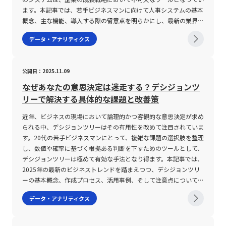
リティ（HV）、リアライズドボラティリティ（RV）などが挙げら
ます。本記事では、若手ビジネスマンに向けて人事システムの基本
れ、これらはそれぞれ異なる観点から市場の期待や過去の実績を評
概念、主な機能、導入する際の留意点を明らかにし、最新の業界動
価する。 インプライドボラティリティは将来の価格変動を予測
向を踏まえた解説を行います。また、企業が抱える人事管理の課題
データ・アナリティクス
し、オプション取引における評価に活用される一方、ヒストリカル
に対する解決策としてのシステム活用例や、今後のビジネス環境に
ボラティリティは過去のデータに基づいて実際の変動率を算出す
即した最適な選定ポイントについても詳述します。 人事システム
る。 リアライズドボラティリティは日々の実際の取引結果から算
とは 人事システムとは、採用管理、人事評価、給与計算、勤怠管
公開日：2025.11.09
出されるため、短期的な市場の動向を捉える上で有用である。 こ
理、労務管理など、社員に関する各種情報を統括的に管理し、業務
れらの指標は、特にFXなどの外国為替市場において、取引環境の評
効率の向上を図るための統合型ソリューションです。従来は紙媒体
なぜあなたの意思決定は迷走する？デシジョンツ
価と開始タイミングの決定に大きな影響を与える。 ボラティリテ
やExcelファイルに頼っていた人事業務を、システム上で一元管理
リーで解決する具体的な課題と改善策
ィの注意点 ボラティリティが高い環境下での取引は、大きな利益
することにより、情報更新の迅速化や正確性の向上を実現します。
獲得のチャンスを提供する反面、リスクも極めて大きくなる。 一
具体的には、以下のような機能が含まれます。・採用管理機能：応
近年、ビジネスの現場において論理的かつ客観的な意思決定が求め
方で、ボラティリティが低い状況は取引の安定性を示すが、利益獲
募者の基本情報、選考状況、面接結果等を効率的に管理し、採用プ
られる中、デシジョンツリーはその有用性を改めて注目されていま
得機会が限定されやすい。 まず、高いボラティリティの下では、
ロセス全体を見える化します。・人事評価管理機能：各期ごとの目
す。20代の若手ビジネスマンにとって、複雑な課題の選択肢を整理
市場の流動性と出来高が急激に増加する傾向があり、これにより予
標設定や実績、評価者からのフィードバックを体系的に集積し、人
し、数値や確率に基づく根拠ある判断を下すためのツールとして、
測が難しい急変動が発生する可能性がある。 特に、経済指標の発
材育成や昇進判断に活用されます。・タレントマネジメント機能：
デシジョンツリーは極めて有効な手法となり得ます。本記事では、
表直後や主要市場の開始直後は、出来高の急増に伴い値動きが激し
社員のスキル、資格、社内表彰など、個々のキャリアデータを管理
2025年の最新のビジネストレンドを踏まえつつ、デシジョンツリ
くなるケースが多い。 例えば、米ドル/円やユーロ/米ドルなどの
し、将来的な人材配置や組織改革の基盤とします。・勤怠・給与管
ーの基本概念、作成プロセス、活用事例、そして注意点について詳
主要通貨ペアでは比較的安定した動きが見られる一方、南アフリカ
理機能：出勤情報、有給休暇の管理、残業時間の集計、さらには各
述し、今後のキャリアや業務改善活動において実践的な知識と技術
データ・アナリティクス
ランド（ZAR）やトルコリラ（TRY）のようなマイナー通貨は急激
種手当の計算までを自動化し、担当者の負担を軽減します。また、
を提供することを目的としています。 デシジョンツリーとは、目
な変動が発生しやすい。 加えて、市場の参加者数や取引環境によ
最近のシステムは、備品管理や社内イベント、株主総会、施設管理
標達成のために考えうる複数の選択肢を視覚的に整理し、各選択肢
って流動性が低下する場合、意図した価格での取引が成立せず、思
など総務業務もカバーする場合があり、統合型の「人事・総務シス
の結果や影響を定量的に比較検討するためのフレームワークです。