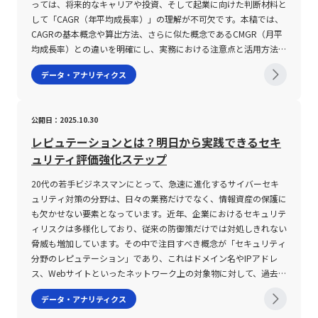
に高い局面では、自動売買ツールやストップロスなどのリスク管理
化に迅速に適応する必要があるため、契約前にベンダーのサポート
っては、将来的なキャリアや投資、そして起業に向けた判断材料と
的な根拠に基づいた意思決定をサポートすることが大きなメリット
のデータでは、各国の寿命値を階級ごとに区切り、どの階級に属す
対策を適切に用いることが重要である。 これらの注意点を理解し
実績や技術的背景を十分に確認し、トラブル発生時にも的確に対応
して「CAGR（年平均成長率）」の理解が不可欠です。本稿では、
となります。 デシジョンツリーの作成プロセスと具体的手順 デシ
る国が多いのか、また各階級の相対的な割合がどの程度であるかを
た上で、ボラティリティを上手に活用するための投資戦略を構築す
できる体制が整っているかどうかを評価することが求められます。
CAGRの基本概念や算出方法、さらに似た概念であるCMGR（月平
ジョンツリーの作成プロセスは、基本的に4つの段階に分かれま
把握することが可能です。この考え方は、ビジネスにおける市場分
ることが、健全な資産運用につながる。 また、テクノロジーの進
また、既存のシステムとの連携も見逃せません。企業によっては、
均成長率）との違いを明確にし、実務における注意点と活用方法に
す。まず第一に、検討すべきテーマと最終的なゴールを明確化する
析や顧客属性の把握、商品需要の予測など、さまざまな分野で応用
展に伴い、2025年現在ではAIや機械学習を活用したボラティリテ
既存の勤怠管理システムや給与計算システムとのデータ交換が必要
ついて、専門的な視点から詳述するとともに、事例を交えながらそ
ことが必須です。この段階では、業務効率化やコスト削減、リスク
することができ、データドリブンなアプローチを推進する上で重要
データ・アナリティクス
ィ予測ツールが登場しており、リアルタイムでの相場分析が一層高
となるため、相互の連携性が確保されているかどうか、一度運用事
の意味合いと限界についても解説します。 CAGRとは CAGRとは、
管理といった目的に対して、どのような評価基準を用いるかを事前
な役割を果たします。 度数分布の作成においては、「階級」「階
度化している。 これにより、従来のテクニカル指標と組み合わせ
例を精査することが推奨されます。さらに、実際の操作画面につい
英語の“Compound Annual Growth Rate”の略であり、日本語では
に整理し、各項目を数値化するための指標を設定します。たとえ
級値」「度数」「累積度数」「相対度数」「累積相対度数」といっ
た多角的な分析が可能となり、リスク管理やエントリータイミング
ても十分な検証が不可欠です。システムがどれだけ高機能であって
「年平均成長率」と訳されます。この指標は、特定の期間における
ば、ある自動化ツールの導入効果を評価する場合、初期投資額、運
た用語が頻繁に用いられます。「階級」とはデータの分類区間のこ
公開日：2025.10.30
の精度向上が期待できる。 しかしながら、こうしたツールに依存
も、利用する社員にとって操作性が低いと情報の入力漏れや誤操作
初期値と最終値をもとに、年ごとの平均成長率を複利で算出したも
用コスト、期待される利益の増加やコスト削減効果など複数の数値
とであり、その区間内に含まれるデータ数を「度数」としてカウン
しすぎることなく、投資家自身の市場観察や経験に基づく分析も重
を招く恐れがあるため、トライアル運用やデモンストレーションな
のです。具体的には、年間毎に記録される売上高や利益、資産など
を検討材料とします。 第二に、実際にツリーの骨組みとなるレイ
トします。また、各階級の「階級値」とは、その階級における代表
レピュテーションとは？明日から実践できるセキ
要視されるべきである。 市場の変化に応じた柔軟な対応力と、理
どを通じて、現場視点での評価を十分に行うことが重要です。 ま
が、どの程度のペースで増加したかを定量的に表現するために用い
アウト作成に着手します。まず意思決定ノードとして正方形を配置
値を意味し、一般的には階級の上下限の平均値が採用されます。例
ュリティ評価強化ステップ
論と実践を両立させたトレード手法の確立が、今後の投資成功の鍵
とめ 本記事では、20代の若手ビジネスマンを対象に、最新のビジ
られます。例えば、ある企業の初年度売上が100億円、数年後の最
し、その中に今回のテーマを明記します。その後、各意思決定に対
えば、あるデータが「70歳以上75歳未満」といった階級に分類さ
となるだろう。 まとめ 本記事では、「ボラティリティ」という金
ネス環境において重要性を増している「人事システム」について詳
終年度売上が300億円となった場合、単純な平均ではなく、各年度
する選択肢を整理し、確率ノードやイベントノードとして各分岐に
20代の若手ビジネスマンにとって、急速に進化するサイバーセキ
れる場合、その階級値は (70＋75)÷2=72.5 となります。これによ
融用語の意味やその種類、そして取引における活用法と注意点につ
述しました。システム化された人事管理は、従来の紙媒体やExcel
を通しての実質的な増加率を示すためにCAGRを利用します。な
置き換えていきます。各選択肢について、さらに詳細な評価項目と
ュリティ対策の分野は、日々の業務だけでなく、情報資産の保護に
り、度数分布表から全体の平均値を求める計算式（平均値＝Σ(階級
いて、具体的かつ詳細に解説してきた。 ボラティリティは、金融
による管理方法と比べ、情報の更新や一元管理、そしてタレントマ
お、CAGRは期間内の業績の波を平準化し、経済情勢や季節変動、
して、期待値や発生確率、各プロセスにおけるリスク項目などの数
も欠かせない要素となっています。近年、企業におけるセキュリテ
値×度数)／度数の合計）を用いて、具体的な統計指標を算出する
市場における価格の変動率を示す指標であり、投資家が市場リスク
ネジメントを通じた組織改善に大きく寄与します。また、人事シス
短期的な変動要因を排除して中長期の成長トレンドを把握するため
値を添えることで、全体の評価精度が向上します。 第三に、洗い
ィリスクは多様化しており、従来の防御策だけでは対処しきれない
ことが可能となります。 さらに、度数分布表はグラフとして視覚
を評価し取引戦略を立案する際の重要な要素となる。 インプライ
テムの機能は採用管理、人事評価、勤怠・給与管理、労務管理等に
の有力なツールです。また、CAGRは従来の単年度の成長率と異な
出された選択肢をもとに、段階的な分岐を展開します。業務の具体
脅威も増加しています。その中で注目すべき概念が「セキュリティ
化することにより、ヒストグラムと呼ばれる形式で表現されること
ドボラティリティ、ヒストリカルボラティリティ、リアライズドボ
またがり、各企業の多様なニーズに対応できる柔軟性を有していま
り、複利効果を考慮しているため、成長の持続性をより正確に評価
的なプロセスや、導入後に想定される各種シナリオ、リスクとベネ
分野のレピュテーション」であり、これはドメイン名やIPアドレ
も一般的です。ヒストグラムは、各階級ごとの度数を棒グラフで示
ラティリティといった複数の視点から市場の動向を分析する手法
す。一方で、システム導入においては、自社の業務プロセスに合致
できる点が特徴です。 CAGRの注意点 一方で、CAGRの利用にあた
フィットを評価するために、各分岐先において数値化された評価を
ス、Webサイトといったネットワーク上の対象物に対して、過去の
すため、データの偏りや集中傾向を直感的に把握できる利点があり
は、特にFX市場において有効である。 また、出来高や市場の流動
した機能性、提供形態、サポート体制、操作性、既存システムとの
ってはいくつかの重要な注意点があります。まず第一に、CAGRは
行います。この段階での数値評価は、実際のビジネス現場における
実績や行動履歴に基づき信頼性を評価する技術です。本記事では、
ます。この手法は、マーケティングリサーチや顧客満足度調査、さ
データ・アナリティクス
性、さらには時間帯や季節といった外部要因がボラティリティに与
連携など複数の要件を精査し、総合的に判断する必要があります。
あくまで期間全体の平均値を算出するため、中間における一時的な
実績データや市場調査、フィードバックを反映することが求めら
レピュテーションの仕組みやその種類、また具体的なメリットと併
らには製品の品質管理に至るまで、幅広いビジネスシーンで活用さ
える影響は、各取引時点でのリスク管理と戦略決定に直結する。
また具体的な導入前の検証やトライアル運用は、実際の運用に伴う
変動やボラティリティを反映しません。そのため、急激な成長や一
れ、合理性のある意思決定の根拠となります。また、検証を行う過
用すべきセキュリティ対策について、専門的な視点から詳述しま