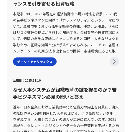
ャンスを引き寄せる投資戦略
本記事では、2025年現在の経済情勢や市場の特性を背景に、20代
の若手ビジネスマンに向けて「ボラティリティ」というテーマにつ
いて、金融市場における価格変動率の意味、種類、活用法、さらに
はリスク管理の視点から詳しく解説する。金融業界や投資市場にお
いて、価格の急激な変動はチャンスであると同時に大きなリスクを
孕むため、正確な知識と分析手法が求められる。ここでは、各種イ
ンジケーターの利用方法や出来高との関係、市場環境に応じた取引
の留意点など、現代のデジタル化された取引環境で不可欠となる情
データ・アナリティクス
報を体系的に整理する。 ボラティリティとは ボラティリティと
は、金融資産における価格変動率を示す指標であり、市場の動向や
不確実性を測るための重要な指標とされている。 一般的に、この
公開日：2025.11.10
用語は株式、為替、先物、CFD（差金決済取引）など、さまざまな
金融商品に適用される。 ボラティリティが高い状態は、短期間で
なぜ人事システムが組織改革の鍵を握るのか？若
大幅な価格上昇または下落が発生しやすいことを意味し、逆に低い
手ビジネスマン必見の問いと答え
状態は価格が安定していることを示す。 投資家はこの指標を基
に、リスクとリターンのバランスを判断し、どのタイミングで取引
近年、日本企業における業務効率化と組織力の向上を背景に、従来
を実施するかの戦略決定に活かす。 また、ボラティリティは単に
の紙媒体やExcelを利用した人事管理から、より高度なデジタル化
価格変動の大きさだけではなく、変動の頻度や値幅（スプレッド）
を実現する「人事システム」の導入が急速に進んでいます。2025
などを含む広範な評価項目として理解される。 具体的な種類とし
年現在、タレントマネジメントやデータの一元管理を実現するため
ては、インプライドボラティリティ（IV）、ヒストリカルボラティ
のシステムは、企業の成長戦略において不可欠なツールとなってい