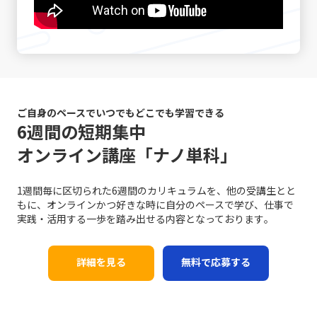
う自己否定的な考えが自己評価を下げ、メンタルの悪循環
ンの戦い方」を模索する際、伝統的な戦略だけではなく、
のバイアスにも気を付ける必要があります。各個人が持つ
るために、日常的に論理的思考をトレーニングすることが
を生むことになります。また、タスクが山積みになること
デジタル技術の活用や情報分析に基づく意思決定が求めら
固定概念や先入観は、意図しない誤解やコミュニケーショ
重要です。論理的に物事を整理し、因果関係を明確にする
により、精神的・肉体的なストレスが急増する点にも十分
れるようになりました。 例えば、デジタルマーケティング
ンのズレを引き起こす原因となりえます。自分の考えが常
習慣は、情報の抜け漏れを防ぎ、効率的なコミュニケーシ
な注意が必要です。 さらに、生産性の低下は、個人だけで
やビッグデータ解析を駆使して市場の動向をリアルタイム
に正しいという前提に立たず、相手の立場や背景を十分に
ョンの基盤となります。若手ビジネスマンが自身のキャリ
はなく、組織全体に悪影響を及ぼす可能性があります。プ
で把握し、消費者のニーズの変化に迅速に対応する手法
理解しながら対話を進めることが、円滑なコミュニケーシ
アを磨く上で、これらの手法を実践することは、長期的な
ロジェクトの進行が遅れることで、チームメンバー間の連
は、競合他社に先駆けた効果的な戦略です。SNSやオンラ
ョンを促進します。 また、論理と感情のバランスが重要で
成長にも大きく寄与するでしょう。これらの具体的な対処
携が乱れ、結果として全体のパフォーマンスが低下するリ
インプラットフォームでのブランディングも、従来の広告
す。ビジネスシーンでは、論理的な説明が求められる場面
戦略は、「仕事で話が噛み合わない人との対処法」として
スクがあります。これにより、個人の評価が下がり、キャ
や宣伝方法とは一線を画す新たな方法として取り入れられ
ご自身のペースでいつでもどこでも学習できる
も多い一方で、相手の感情に寄り添うことも必要不可欠で
多くのビジネスシーンで応用可能であり、適切に実践する
リア上の成長機会や重要なチャンスが逃されることにつな
ています。このように、レッドオーシャンの戦い方におい
6週間の短期集中
す。論理だけでは伝え切れない部分や、感情を込めた発信
ことで、業務効率やチームの生産性の向上につながりま
がります。そのため、先延ばし癖は単なる個人的な問題に
ては、伝統的な戦略と最新のテクノロジーを融合させるこ
が不足していると、相手の共感を得ることが難しくなり、
オンライン講座「ナノ単科」
す。経験に基づく実践例を参考に、各自の環境に合った方
留まらず、社会人としての基礎力や信頼性を左右する重大
とで、競争優位性を確保する必要があるのです。 競争にお
結果的に意思疎通がうまくいかない可能性があります。こ
法を柔軟に取り入れる姿勢が求められます。 まとめ 以上
な問題と言えます。 ここで特に留意すべきは、先延ばしの
ける成功事例と失敗事例 現実のビジネスシーンにおいて、
の点について、「ビジネスにおけるコミュニケーション能
のように、ビジネスにおけるコミュニケーションの不調
背景には「完璧主義」や「失敗恐怖症」が密接に関係して
レッドオーシャン 市場での成功事例と失敗事例は多岐にわ
力」の現場においては、感情表現と論理的説明のバランス
1週間毎に区切られた6週間のカリキュラムを、他の受講生とと
は、単なる一方的な問題ではなく、双方の認識のズレや情
いるという点です。完璧主義者は、全ての条件が整うのを
たります。成功した企業は、明確な戦略と確固たる差別
を取るための訓練が不可欠です。 さらに、目的意識の欠如
もに、オンラインかつ好きな時に自分のペースで学び、仕事で
報伝達の不備、さらには思考の整理不足から来る複合的な
待ってから行動するため、結果としてタスクが無期限に先
化、そして徹底したコスト管理を実践しています。たとえ
にも注意が必要です。コミュニケーションは方法そのもの
実践・活用する一歩を踏み出せる内容となっております｡
現象です。特に「仕事で話が噛み合わない人との対処法」
延ばしにされる傾向があります。一方、失敗を恐れる心理
ば、コカ・コーラは新市場としてチューハイ・サワー市場
が目的ではなく、最終的には相手に行動変容を促すための
としては、具体的な対策を講じることが不可欠となりま
は、行動の最初の一歩を踏み出すことさえも躊躇させ、結
に参入する際、徹底した市場調査と消費者ニーズの分析に
手段です。目的が明確でないまま話を進めると、どれだけ
す。まず、会議や打ち合わせの場では、前提条件の確認や
果として問題が先送りされる原因となります。こうした心
基づく戦略展開により、短期間で一定の市場シェアを獲得
詳細を見る
無料で応募する
テクニックを駆使しても、受信者にとって重要なポイント
具体的な言葉選び、相手の理解度を逐一確認する姿勢が求
理的要因への正しいアプローチなくしては、「後回し癖の
しました。また、トヨタ自動車は常に「カイゼン」を徹底
が伝わらず、業務上の成果に結び付かない場合がありま
められます。次に、必要に応じて一度話を持ち帰り、冷静
改善」は達成しにくいと言えるでしょう。 また、ADHDの
し、品質と効率性の向上を図ることで、激しい競争環境に
す。そのため、事前に伝えたいポイントや目的を明確に
に再度整理してから再挑戦するという柔軟性も欠かせませ
ような発達障害が原因の場合には、個人の努力だけでは限
おいても堅実な成長を実現しています。 一方で、失敗に終
し、適切な手法を選択することが、効果的なコミュニケー
ん。また、自己の論理的思考を鍛えることによって、伝え
界があることを認識し、専門の医療機関やカウンセラーの
わった事例も貴重な教訓として残されています。スマート