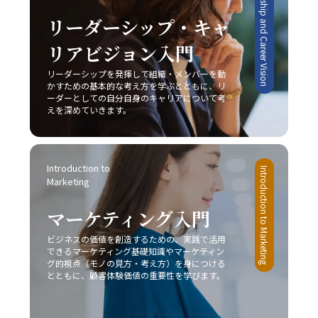
Leadership and Career Vision
がり、結果として「後回し癖の改善」が促進されます。 総
多く存在します。将来的には、従来のレッドオーシャンの
じて、先延ばし癖の改善は単なる業務の効率化に留まら
戦い方に加え、テクノロジーを駆使したデジタル戦略との
リーダーシップ・キャ
ず、自己成長やキャリアアップ、そして精神的健康に直結
融合が、企業の競争力を左右する重要な要素となることは
する課題です。20代の若手ビジネスマンは、日々の忙しさ
リアビジョン入門
間違いありません。そのため、今のうちから情報収集や市
に追われる中で、この先延ばしという悪循環を断ち切り、
場分析に注力し、柔軟かつ先見性のある戦略を構築するこ
リーダーシップを発揮して組織・メンバーを動
主体的かつ計画的な行動を身につけることが、将来的な成
とが求められます。 まとめ 本記事では、2025年という変
かすための基本的な考え方を学ぶとともに、リ
功に不可欠であると言えるでしょう。一度自らの行動パタ
革の時代において、20代の若手ビジネスマンが直面する厳
ーダーとしての自分自身のキャリアについて考
ーンを見直し、ここで紹介した8つの方法を実践すること
しい市場環境の中で、「レッドオーシャンの戦い方」の重
えを深めていきます。
で、徐々に「後回し癖の改善」の効果を実感できるはずで
要性とその具体的な戦略について解説してきました。レッ
す。 最終的には、先延ばし癖を克服し、時間とエネルギー
ドオーシャンとは、既存市場における激しい競争環境を指
を有効活用するための意識改革が求められます。焦らず、
し、価格競争や限られた市場シェア、利益率の低下といっ
一歩一歩着実に、自己改善のプロセスを進めることが重要
Introduction to 
たリスクが伴います。このような中で成功するためには、
Introduction to Marketing
です。皆さんが今後、業務上の課題を迅速かつ効果的に解
Marketing
他社との差別化、コストリーダーシップ、ニッチ戦略など
決し、自己成長を加速させる一助となることを心より願っ
自社の強みを最大限に活かすアプローチが不可欠です。ま
ています。この取り組みが、豊かなキャリア形成と充実し
マーケティング入門
た、デジタル技術や最新の市場動向を取り入れることで、
た人生への道を切り開くための大きな一歩となるでしょ
従来の戦略だけでなく新たなビジネスモデルの構築が求め
ビジネスの価値を創造するための、実践で活用
う。
られています。 今後のビジネスシーンは、一層熾烈な競争
できるマーケティング基礎知識やマーケティン
と急速な市場変化が予想されるため、レッドオーシャン 戦
グ的視点（モノの見方・考え方）を身につける
い方においても、常に柔軟な発想と先を見据えた戦略が必
とともに、顧客体験価値の重要性を学びます。
要です。成功事例に見ると、スターバックス、コカ・コー
ラ、トヨタ自動車などが、自社の独自性を武器にして激戦
区を勝ち抜いていることからも、自社の強みをしっかりと