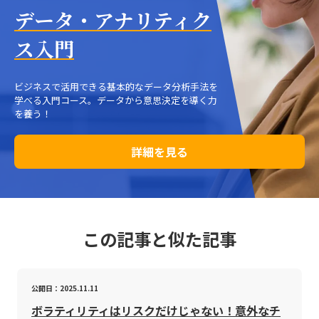
データ・アナリティク
ス入門
ビジネスで活用できる基本的なデータ分析手法を
学べる入門コース。データから意思決定を導く力
を養う！
詳細を見る
この記事と似た記事
公開日：2025.11.11
ボラティリティはリスクだけじゃない！意外なチ