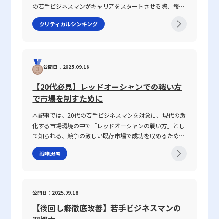
の若手ビジネスマンがキャリアをスタートさせる際、報
ータ値を含むリスク評価の手法は進化していくと考えられます。そ
影響を及ぼさないよう、評価基準の標準化が必要です。このために
手と効果的なコミュニケーションが図れない状況を指しま
告・連絡・相談はもちろん、上司・部下、部署間、さらに
れに伴い、投資家自身も学び続け、最新の知識を取り入れる姿勢が
は、評価項目ごとに具体的な基準や尺度を設定し、全員が共通認識
す。多くの場合、このような現象は一方的な問題ではな
クリティカルシンキング
は対外の取引先との関係構築にもおいて、この能力は不可
求められるでしょう。経済のグローバル化やデジタルトランスフォ
を持つことが必須となります。さらに、定量的なデータと定性的な
く、双方の認識の不一致や話の抽象度が高すぎることから
欠です。この記事では「ビジネスにおけるコミュニケーシ
ーメーションが進む現代において、従来の指標だけでは捉えきれな
フィードバックを組み合わせた評価システムを構築することで、数
生じます。たとえば、上司や先輩、同僚との会話におい
ョン能力」に焦点を当て、その定義から具体的なスキルの
い新たなリスク要因が出現する可能性もあります。そのため、既存
字だけでは捉えきれない業務の背景や個々の努力も十分に評価され
て、伝えたい内容が具体性に欠け、相手に正確に意図が伝
構成要素、日々の実践方法、注意すべきポイントまで、専
のベータ値の考え方をベースとしつつ、最新の市場動向や国際情
るよう工夫が求められます。 また、評価結果をもとにしたフィー
わらないことが挙げられます。前提条件や目的が共有され
公開日：2025.09.18
門性の高い視点で徹底解説します。また、ICTツールが急
勢、さらには新たなリスク評価手法との併用を通じて、自らの投資
ドバックは、単なる数値評価に留まらず、社員のキャリア形成や成
ていない場合、会話は容易に脱線し、誤解を生む原因とな
速に進化し、対面・非対面双方のコミュニケーションが混
戦略を柔軟に見直す必要があると言えるでしょう。 総じて、ベー
長促進に資するものであるべきです。そのため、定期的な面談や
ります。さらに、個々の話し方の好みや知識量の違い、さ
【20代必見】レッドオーシャンでの戦い方
在する現代において、コミュニケーション能力がどのよう
タ値は銘柄選定における有力な判断材料の一つですが、単独の指標
1on1ミーティングの機会を設け、評価結果について対話を行うこ
らには一方の思考が整理されずに抽象的な言葉で表現され
で市場を制すために
に成果に結び付くのか、その背景と実践的な鍛え方につい
として万能ではない点に留意する必要があります。リスクとリター
とで、社員一人ひとりのモチベーション向上や業務改善につなげる
る場合、双方の話の噛み合わなさは一層深刻になります。
ても言及していきます。 コミュニケーション能力とは コ
ンのバランスを見極めるための一つのツールとして位置づけ、企業
ことが可能となります。こうした取り組みは、組織全体のパフォー
話がかみ合わない現象は、単なるコミュニケーションのミ
本記事では、20代の若手ビジネスマンを対象に、現代の激
ミュニケーション能力とは、単に情報を伝えるだけではな
の成長性、業界の動向、さらには世界経済全体の変化と合わせた多
マンス向上につながると同時に、社員の納得感を醸成し、長期的な
スではなく、現代ビジネスにおける意思疎通の複雑さと密
化する市場環境の中で「レッドオーシャンの戦い方」とし
く、相手の反応を予測し、意思疎通を円滑にするための高
角的な分析が、投資判断の精度向上に寄与することでしょう。今後
視点で企業の成長を支える重要な要素となります。 まとめ 以上、
接に関わっています。企業内の組織体制や情報共有の仕組
て知られる、競争の激しい既存市場で成功を収めるための
度なスキルを指します。ビジネスにおいては、報連相やプ
も、自己の資産形成の一助となるために、ベータ値を含む各指標の
本記事では「定量的」および「定性的」という二つの評価手法につ
み、さらには個々人の論理的思考の有無が、結果として仕
戦略や心得について、最新の事例とともに解説します。グ
レゼンテーション、会議、さらにはオンラインツールを介
意味と限界を正しく把握し、実践的な投資戦略の構築に役立てるこ
いて、その基本概念、メリット・デメリット、ならびに実際のビジ
事で話が噛み合わない人との対処法を模索する上での鍵と
戦略思考
ローバル化が進み、テクノロジーの急速な発展や市場環境
した対話など、多岐にわたるシーンで求められます。この
とが重要です。
ネスシーンにおける使い分け方を詳述しました。定量的評価は、数
なっています。 仕事で話が噛み合わない人との対処法の注
の変動が続く2025年のビジネスシーンにおいて、いかにし
能力は、家庭教育や学校教育の枠を超え、実際の業務経験
値データに基づく明確な基準設定により、客観性や公平性を担保で
意点 ビジネス環境において、特に「仕事で話が噛み合わな
て自身の企業やキャリアを戦略的に舵取りし、激戦区であ
や日常生活での相互作用を通じて自然に身につく側面が強
きる一方で、業務のプロセスや個々の努力を十分に反映できないと
い人との対処法」を実践する際には、いくつかの注意点を
るレッドオーシャンを勝ち抜くのか、その具体的な手法と
く、個人の素質と経験が複雑に絡み合っています。「ビジ
公開日：2025.09.18
いう課題があります。一方、定性的評価は、数値化しにくい質的側
踏まえる必要があります。まず、会話の基本となる前提条
注意点を体系的に整理しました。 レッドオーシャンとは
ネスにおけるコミュニケーション能力」における成功の鍵
面を補完し、組織文化や社員の成長を評価する上で重要な役割を果
件を共有することが不可欠です。会議や打ち合わせの冒頭
【後回し癖徹底改善】若手ビジネスマンの
「レッドオーシャン」とは、既存市場における熾烈な競争
は、論理的思考、傾聴力、発信力といった要素を統合し、
たすものの、評価者の主観が入りやすい点が留意すべき点です。し
で議論のゴールや目的、前提条件を再確認することで、話
環境を表す比喩表現です。この概念は、2005年にW・チャ