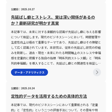
れています。 度数分布の注意点 度数分布を活用する際の注意点と
高いボラティリティは大きな利益をもたらす可能性がある一方で、
リスクを低減させ、効果的なシステム活用への道を開く鍵となりま
時的な落ち込みがあった場合でも、全体の数値が滑らかに表示され
程で、ツリー全体におけるバランスや整合性を点検し、必要に応じ
す。 セキュリティ分野のレピュテーションとは セキュリティ分野
して、いくつかの重要なポイントがあります。まず第一に、データ
公開日：2025.10.27
急激な変動により予期せぬ損失を招くリスクも伴う。 そのため、
す。企業は、迅速な情報更新と正確なデータ管理を基盤とする新た
るため、短期の変動要因やリスク評価が十分に伝わらない可能性が
て再構築・修正を行うことが不可欠です。 第四に、最終的な結論
におけるレピュテーションとは、本来「評判」や「風評」という意
を階級ごとに区分する際の「階級幅」の設定が分析結果に大きく影
取引を行う際には各種テクニカル指標の活用や慎重な資金管理、さ
な人事システムの導入を通じて、業務効率の向上だけでなく、長期
あります。また、CAGRは使用するデータの質と量に大きく依存す
や結果が明確になった段階で、ツリーの終点を示す終点ノードを配
味合いを持つ言葉を基に、IPアドレス、ドメイン、Webサイトなど
響します。階級幅が狭すぎると、表が複雑になり、逆に広すぎると
先延ばし癖とストレス、実は深い関係があるの
らにAIなどの最新技術を取り入れた相場分析が求められる。 特
的な組織強化を実現するチャンスを手にしています。今後、労働環
るため、異常値や外れ値が含まれる場合、真の成長率を過大または
置し、全体のプロセスをクローズします。ここでは、最終的な評価
各種ネットワーク上の対象物の信頼性を数値化または評価する技術
データの細部が失われ、全体の傾向を正確に把握しにくくなる可能
か？最新研究が明かす真実
に、若手ビジネスマンにとっては、リスクテイクの姿勢と同時に、
境や働き方のさらなる変革が予想される中で、デジタルツールとし
過小に評価してしまうリスクが存在します。さらに、対象とする期
額や効率性、リスク回避策などを詳細に記述し、導出された結論が
を指します。具体的には、過去の活動履歴、トラフィックパター
性があります。適切な階級幅の設定は、データの特性や目的に応じ
情報の正確な理解と柔軟な対応が今後のキャリアや資産運用におい
ての人事システムは、現代のビジネスパーソンにとって必須の戦略
間が極端に短い場合や、業界特性による成長パターンの違いを無視
どのような根拠に基づいたものであるかを明確化させます。たとえ
ン、第三者からのフィードバック、さらには他のセキュリティベン
たバランスが求められ、試行錯誤を重ねて最適な分類方法を見出す
本記事では、未来に対する楽観的な認識が先延ばし癖に与える影響
ても大いに役立つ知識となるだろう。 最後に、金融市場は常に変
ツールとなるでしょう。したがって、導入の際には各種注意点を十
すると、誤った結論に至る可能性があります。これらの理由から、
ば、複数の自動化ツールの比較検討において、期待値や効果、投資
ダーによる評価など、複合的な情報をもとにして算出されます。こ
必要があります。 第二の注意点は、度数分布表から算出される統
について検証します。現代のビジネスシーンにおいて、時間管理や
動しており、ボラティリティの変化は新たな投資機会を提供する一
分に考慮し、企業の現状と将来展望に応じた最適な選択が求められ
CAGRのみを用いた評価ではなく、同時に他のKPIや業界平均、マ
対効果の結果から最適なツールを選定するプロセスを具体例とする
の評価は、スパムメールの送信、フィッシングサイトの運営、マル
計指標、すなわち平均値、中央値、最頻値の意味や計算方法に対す
生産性向上は極めて重要なテーマであり、先延ばし癖はその障壁と
方で大きな落とし穴も存在する。 市場動向を定期的にモニター
ます。これにより、社員が安心して能力を発揮できる環境を整備
クロ経済指標などとの比較分析を行うことが求められます。特に
ことで、デシジョンツリーの有用性が実証されます。 このよう
ウェア感染のリスクなど、悪意ある行動の有無を判断するための重
る理解です。例えば、平均値は各階級値に度数を掛けた総和をデー
して広く認識されています。本研究は、従来の先延ばし研究の枠組
し、最新の分析手法やツールを取り入れることで、投資リスクの低
し、企業全体の競争力を一層高めることが可能となるのです。
20代の若手ビジネスマンやスタートアップ関係者にとっては、初
に、デシジョンツリーの作成は、単一の意思決定ではなく、複数の
要な指標となっており、結果としてセキュリティ対策の精度向上に
タ数で割ることで求められますが、データの分布が偏っている場合
みを刷新し、過去・現在・未来にわたる時間軸上のストレスや幸福
減と利益の最大化を目指すことができる。 未来の市場環境におい
期段階の成長評価においては月単位の成長率を示すCMGRとの併用
選択肢を段階的に分析・評価することで複雑な課題に対して最適な
寄与しています。 レピュテーションの主要な対象には、主に以下
には、中央値や最頻値がより有効な代表値となります。中央値は、
感を定量的に把握する独自の指標「時系列的ストレス観」と「時系
て、的確なリスク管理と柔軟な戦略の構築が、投資家としての成長
が望ましく、短期的な動向と中長期的なトレンドの双方を包括的に
解決策を導出するためのフレームワークであると言えます。 デシ
の3種類が存在します。まず、ドメインレピュテーションは特定の
データを昇順または降順に並べた際の中央の値を示し、最頻値は最
列的幸福観」を導入することで、先延ばし癖との関連性を検証して
と成功の鍵となるであろう。
理解することが重要です。また、Excelなどの表計算ソフトウェア
ジョンツリーの注意点と留意事項 デシジョンツリーをビジネスで
ドメイン名に付随する評価であり、スパム配信や不正なサイト運営
も頻出する階級値を表します。これらの指標は、データの分布形状
います。また、研究結果は、未来に対して「今よりもストレスが増
データ・アナリティクス
を用いた計算方法についても、数式やPOWER関数を活用した正確
活用する際には、いくつかの注意点が存在します。まず第一に、全
履歴がある場合、信頼性が低いと判断されます。次に、IPレピュテ
が偏っている場合や外れ値の影響を受けやすい場合に、平均値だけ
えることはない」という楽観的な認識を持つ人々において、深刻な
な設定が求められるため、基本的な操作方法や注意点を事前に把握
ての選択肢や評価項目を網羅的に洗い出す必要がある一方で、あま
ーションは、IPアドレス単位で評価が行われ、共有IPアドレスの場
では捉えきれない実態を補完するために利用されます。 また、ビ
先延ばし癖が見受けられないことを示しており、希望を持つことが
しておくことが企業経営や個人投資における意思決定の根拠となり
りにも細分化しすぎると全体像の把握が困難になり、意思決定プロ
合には利用者全体の行動に基づいて数値化されるため、管理の難し
ジネスの現場で度数分布表を作成する場合、ExcelやGoogleスプレ
行動変容に寄与する可能性を示唆しています。 楽観的認知と先延
公開日：2025.10.24
ます。以上の観点から、CAGRの利用は非常に有用な一方で、その
セスが複雑化するリスクが伴います。そのため、初期段階において
さも伴います。最後に、WebレピュテーションはWebサイト全体
ッドシートといった表計算ソフトを使用するのが一般的です。これ
ばし癖の関係とは 本研究は、さまざまな時間軸における主観的な
算出結果が必ずしも事業の持続可能な成長を保証するものではない
は大きな枠組みとして主要な要素を設定し、必要に応じて分岐ごと
のコンテンツ安全性や利用者からの信頼をベースに評価を行い、不
らのツールでは、Frequency関数やCOUNTIF、COUNTIFSといった
ストレスと幸福感を9件法で測定し、それぞれの変動パターンを
定性的データを活用するための具体的方法
点に注意が必要です。 まとめ 本稿では、急速に変化するビジネス
に詳細な評価を行うという段階的アプローチが推奨されます。 次
正なスクリプトやセキュリティホールが存在する場合には低評価と
関数を活用して、条件に合致するセルの数を自動的に計算すること
「時系列的ストレス観」および「時系列的幸福観」として再定義し
環境において、定量的な成長評価の指標として注目される
本記事では、現代のビジネスシーンにおいて重要視される「定量
に、デシジョンツリーはあくまで定量的な評価を補助するツールで
なります。 これらの評価は、企業のネットワーク環境やオンライ
ができます。たとえば、特定の範囲内におけるデータ数を算出した
ました。質問例として、「過去10年間でどれくらいストレスを感
CAGR（年平均成長率）について、基本的な概念、計算式、及びそ
的」と「定性的」という二つの評価手法について、その意味や特
あり、すべてのビジネス課題に対して万能ではありません。特に、
ンサービスの信頼性向上に大きく貢献しており、たとえばメール配
り、指定した条件に重複するデータをカウントすることにより、効
じましたか？」、「今この瞬間どれくらい幸福感を感じています