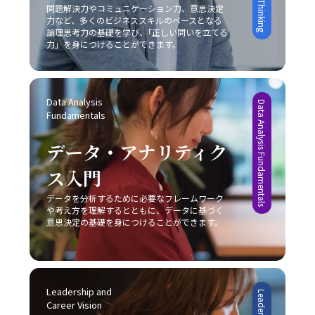
というシンプルながらも強力な方法があります。初動の一
問題解決力やコミュニケーション力、意思決定
がらも、成熟市場での競争に挑むケースや、ベンチャー企
っているかを検証する姿勢が不可欠です。若手ビジネスマ
力など、多くのビジネススキルのベースとなる
歩を踏み出すことで、徐々にタスクへの抵抗感が薄れ、以
業が限定されたリソースを最大限に活かしてニッチ市場で
ンとしては、まずは基本的なスキルを習得し、実践を重ね
論理思考力の基礎を学び、｢正しい問いを立てる
降の作業がスムーズに進む効果が期待できます。次に、簡
新たな需要を創造するケースなど、各企業は自社の特性に
ながら「論理」と「感情」のバランスを追求することが、
力」を身につけることができます。
単に実行可能なタスクから取り掛かることにより、成功体
応じた戦略を展開しています。このような事例からも、ど
信頼構築および成果創出への近道であると言えます。今後
験を積み重ねる点も重要です。成功体験は自信を形成し、
の市場戦略を採るにしても、常に自社の強みと市場環境の
も、技術の進化とグローバル化が進む中で、多様なコミュ
やがて大きな課題に対しても積極的に取り組む原動力とな
両面を的確に把握し、その上でレッドオーシャンの戦い方
ニケーション手法を状況に応じて使い分けるセンスを養
ります。 さらに、やるべきタスクに専念できる環境を整え
を実践することが成功の鍵であることが明らかです。 実践
Data Analysis 
い、柔軟な対応力を持つことが求められるでしょう。 最終
Data Analysis Fundamentals
ることも、先延ばし癖の改善に有効です。職場や自宅での
に向けた心構えと今後の展望 レッドオーシャンの戦い方を
Fundamentals
的に、「ビジネスにおけるコミュニケーション能力」にお
雑音や不要な割り込みを排除し、集中できる空間を確保す
実践するためには、単なる理論や事例の学習に留まらず、
ける本質は、発信者が目的を明確にし、受信者がその意図
る工夫は、業務効率の向上につながります。目標を細かく
実際のビジネス現場での迅速な対応と継続的な改善が求め
データ・アナリティク
を正確に理解するという双方の協調です。これを実現する
設定し、進捗状況を明確に把握することで、自分自身の達
られます。まず、自社の強みや改善点を冷静に分析し、ど
ためには、日々の実務の中での振り返りと研鑽が不可欠で
成度を視覚化し、モチベーションを維持することが可能で
ス入門
の戦略が最も有効であるかを判断することが重要です。ま
あり、自らのコミュニケーションスタイルを磨き上げるこ
す。また、締切を2段階で設定する方法も、タスクを段階
た、顧客のニーズや市場動向の変化に敏感であること、そ
とが、結果として組織全体のパフォーマンス向上に繋がる
的に処理し、プロジェクト全体を効率的に管理するための
データを分析するために必要なフレームワーク
して柔軟な戦略の見直しが不可欠となります。市場は常に
のです。自分自身の成長と共に、組織全体での良好な情報
や考え方を理解するとともに、データに基づく
有効な手段と言えるでしょう。 完璧主義に陥らず、自分に
変動し続けており、今日の成功が明日の成功を保証するも
共有が促進されることにより、ビジネスの現場における成
意思決定の基礎を身につけることができます。
過度な厳しさを課さない点や、失敗を恐れずに挑戦する姿
のではないため、レッドオーシャンの戦い方においては常
果が確実に向上するでしょう。
勢を持つことも、先延ばし癖改善の鍵となります。たとえ
に革新と挑戦の姿勢を維持しなければなりません。 今後、
ば、多少のミスや失敗は成長過程の一部と捉え、次回への
AIやIoT、さらにはブロックチェーン技術など最先端技術の
学びとすることで、行動へのブレーキを緩めることができ
進展が加速することで、ビジネス環境は一層複雑化すると
ます。さらに、周囲の信頼できる同僚や上司に適切に協力
みられます。しかし、このような変動期においては、逆に
Leadership and 
を求めることで、タスクの分担や業務効率の向上にもつな
新たなビジネスモデルや市場ニーズが生まれるチャンスも
Career Vision