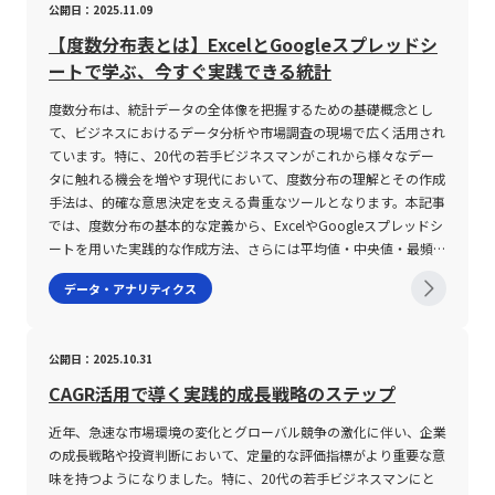
公開日：2025.11.09
わぬ損失が発生するリスクが高まる。 また、ボラティリティが高
テム」として提供される事例も少なくありません。これらの機能を
もともとは統計学やオペレーションズリサーチの分野で発展してき
い時はストップロス注文のスリッページ（損切り注文が予想より不
通じて、社員一人ひとりの情報がリアルタイムで更新され、経営層
たこの手法は、ビジネスプロセスマネジメントやプロジェクトマネ
【度数分布表とは】ExcelとGoogleスプレッドシ
利な価格で成立すること）のリスクも存在するため、リスク管理の
に対しても迅速かつ正確な情報提供が可能となります。 人事シス
ジメントにおいて、論理的整合性を担保しながら意思決定を行うた
ートで学ぶ、今すぐ実践できる統計
徹底が不可欠である。 投資家は、自身の許容リスクの範囲内で取
テムの注意点 人事システムを導入するにあたっては、その利便性
めの有力なツールとして位置付けられています。デシジョンツリー
引量を調整し、市場の急変動に備える必要がある。 さらに、テク
や効果の高さと同時に、いくつかの注意点が存在します。第一に、
は、選択肢をツリー状に展開することで、結果の予測やリスク評価
度数分布は、統計データの全体像を把握するための基礎概念とし
ニカル分析指標としては、ボリンジャーバンドやヒストリカル・ボ
導入目的と求める機能との整合性を十分に確認する必要がありま
を容易にし、複雑な問題を整理することに寄与します。 デシジョ
て、ビジネスにおけるデータ分析や市場調査の現場で広く活用され
ラティリティインジケーター、ADR（日中平均レンジ）などが活用
す。各企業が抱える人事課題は多岐にわたりますが、例えば採用活
ンツリーの基本概念と活用意義 デシジョンツリーは、図形として
ています。特に、20代の若手ビジネスマンがこれから様々なデー
されるが、これらのツールの設定や使用方法を十分に理解していな
動のステータス管理が不十分な企業と、社員のキャリアデータの一
正方形、円、三角形などのシンプルな記号を用い、意思決定の各段
タに触れる機会を増やす現代において、度数分布の理解とその作成
いと、誤った判断を導くリスクも内在している。 市場の時間帯に
元管理が不備な企業とでは、必要とするシステム機能も大きく異な
階を明確化する手法です。一般的には、ツリーの始点である意思決
手法は、的確な意思決定を支える貴重なツールとなります。本記事
よるボラティリティの変動、季節的な変動要因、さらには政治的・
ります。したがって、現状の業務プロセスを正確に把握し、システ
定ノード（多くの場合、正方形）が配置され、その後に続く確率ノ
では、度数分布の基本的な定義から、ExcelやGoogleスプレッドシ
経済的なイベントが影響を及ぼすため、常に最新の市場情報と分析
ムが課題解決に寄与できるかどうかを厳密に評価することが求めら
ードやイベントノード（円形）を経て、最後に結論や結果を示す終
ートを用いた実践的な作成方法、さらには平均値・中央値・最頻値
手法を駆使する必要がある。 このように、ボラティリティが提供
れます。 第二に、システムの提供形態――クラウド型、オンプレミス
点ノード（三角形）が設置されます。この構造を通じて、各分岐に
といった代表的な統計値の求め方に至るまで、具体例を交えて詳細
データ・アナリティクス
するチャンスと同時に、リスク対策としての戦略策定が求められる
型、またはパッケージ型などをはじめとする各種導入方式――が自社の
対する数値的な評価や発生確率の要素を具体的に計算することが可
に解説します。 度数分布とは 度数分布とは、膨大なデータ群を特
点は、投資初心者のみならず、経験豊富なトレーダーにとっても非
要件と合致していることが重要です。クラウド型であれば短期間で
能となり、より客観的に業務上のリスクとリターンを見極めること
定の区間（階級）に分類し、各区間に属するデータの個数（度数）
常に重要である。 具体的な注意事項として、以下の点が挙げられ
の導入が可能であり、初期投資を抑えた運用ができる一方、自社に
ができます。 デシジョンツリーの活用意義は、単に結果を予測す
をまとめた表またはグラフのことです。データの羅列だけではその
公開日：2025.10.31
る。 ・ボラティリティの値動きを正確に把握するためには、各種
特化したカスタマイズが難しい場合もあります。一方で、オンプレ
るためのツールとしてだけでなく、複数の施策や戦略を並行して検
特徴を一目で把握することが難しい場合に、各区間ごとにまとめる
インジケーターを組み合わせた複合的な分析が必要である。 ・経
ミス型はシステムのカスタマイズが容易である反面、導入に時間と
討する際の意思決定プロセスの透明性を高め、関係者間での認識共
ことで全体の傾向や分布状況が明確に示されます。例えば、厚生労
CAGR活用で導く実践的成長戦略のステップ
済指標や市場ニュースと連動して発生する急激な価格変動に対し、
コストがかかるという特徴があります。このため、実態に即した導
有を促進する点にもあります。たとえば、新規事業の立ち上げやマ
働省が実施した裁量労働制度の実態調査や、総務省統計局の男女平
迅速な判断と柔軟な資金管理が求められる。 ・市場の流動性低下
入計画を立案することが不可欠です。第三に、サポート体制および
近年、急速な市場環境の変化とグローバル競争の激化に伴い、企業
ーケティング戦略の策定、業務効率化のための設備投資の判断な
均寿命のデータなど、さまざまな統計資料において、データを視覚
時には、意図通りの取引が成立しにくくなるため、取引コストやス
ベンダーの専門知識のレベルも導入の際に注意すべきポイントで
の成長戦略や投資判断において、定量的な評価指標がより重要な意
ど、さまざまな局面で利用が可能です。さらに、定量的評価のプロ
的に整理し、全体像や偏りを理解するためのツールとして用いつつ
プレッドの拡大にも留意すべきである。 ・ボラティリティが極端
す。人事システムは、労働法改正や働き方改革など、外部環境の変
味を持つようになりました。特に、20代の若手ビジネスマンにと
セスを通じて、感覚的・直感的な判断に偏るリスクを低減し、科学
あります。具体的な例を挙げると、アジア31カ国の男女平均寿命