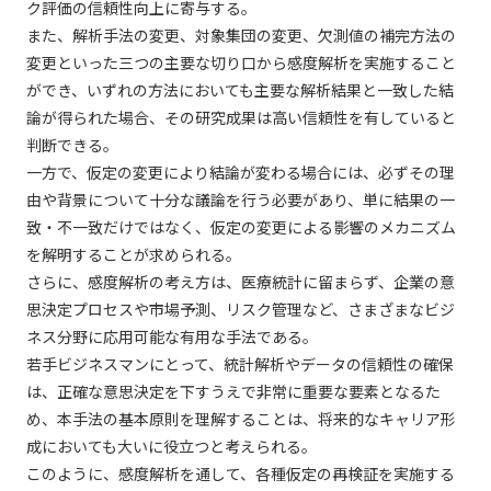
ク評価の信頼性向上に寄与する。
また、解析手法の変更、対象集団の変更、欠測値の補完方法の
変更といった三つの主要な切り口から感度解析を実施すること
ができ、いずれの方法においても主要な解析結果と一致した結
論が得られた場合、その研究成果は高い信頼性を有していると
判断できる。
一方で、仮定の変更により結論が変わる場合には、必ずその理
由や背景について十分な議論を行う必要があり、単に結果の一
致・不一致だけではなく、仮定の変更による影響のメカニズム
を解明することが求められる。
さらに、感度解析の考え方は、医療統計に留まらず、企業の意
思決定プロセスや市場予測、リスク管理など、さまざまなビジ
ネス分野に応用可能な有用な手法である。
若手ビジネスマンにとって、統計解析やデータの信頼性の確保
は、正確な意思決定を下すうえで非常に重要な要素となるた
め、本手法の基本原則を理解することは、将来的なキャリア形
成においても大いに役立つと考えられる。
このように、感度解析を通して、各種仮定の再検証を実施する