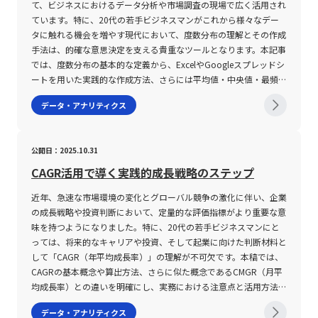
ではなく、細部にわたる理解と他の分析手法とのバランスが重要視
ニカル分析指標としては、ボリンジャーバンドやヒストリカル・ボ
導入目的と求める機能との整合性を十分に確認する必要がありま
を容易にし、複雑な問題を整理することに寄与します。 デシジョ
て、ビジネスにおけるデータ分析や市場調査の現場で広く活用され
されるのです。 なお、ボラティリティの数値を具体的に用いる場
ラティリティインジケーター、ADR（日中平均レンジ）などが活用
す。各企業が抱える人事課題は多岐にわたりますが、例えば採用活
ンツリーの基本概念と活用意義 デシジョンツリーは、図形として
ています。特に、20代の若手ビジネスマンがこれから様々なデー
合、たとえば当日のボラティリティは「トゥルー・レンジ(TR)」と
されるが、これらのツールの設定や使用方法を十分に理解していな
動のステータス管理が不十分な企業と、社員のキャリアデータの一
正方形、円、三角形などのシンプルな記号を用い、意思決定の各段
タに触れる機会を増やす現代において、度数分布の理解とその作成
「ティピカル・プライス(TP)」を活用した計算式で示されることが
いと、誤った判断を導くリスクも内在している。 市場の時間帯に
元管理が不備な企業とでは、必要とするシステム機能も大きく異な
階を明確化する手法です。一般的には、ツリーの始点である意思決
手法は、的確な意思決定を支える貴重なツールとなります。本記事
一般的です。その計算式は「当日のボラティリティ(%) ＝ 当日の
よるボラティリティの変動、季節的な変動要因、さらには政治的・
ります。したがって、現状の業務プロセスを正確に把握し、システ
定ノード（多くの場合、正方形）が配置され、その後に続く確率ノ
では、度数分布の基本的な定義から、ExcelやGoogleスプレッドシ
TR／当日のTP × 100」と表現され、TRとしては当日の高値と安値
経済的なイベントが影響を及ぼすため、常に最新の市場情報と分析
ムが課題解決に寄与できるかどうかを厳密に評価することが求めら
ードやイベントノード（円形）を経て、最後に結論や結果を示す終
ートを用いた実践的な作成方法、さらには平均値・中央値・最頻値
の差、あるいは前日の終値との比較結果の中で最大の値が使用され
手法を駆使する必要がある。 このように、ボラティリティが提供
れます。 第二に、システムの提供形態――クラウド型、オンプレミス
点ノード（三角形）が設置されます。この構造を通じて、各分岐に
といった代表的な統計値の求め方に至るまで、具体例を交えて詳細
データ・アナリティクス
ます。この計算方法により、一般的には5%以上のボラティリティ
するチャンスと同時に、リスク対策としての戦略策定が求められる
型、またはパッケージ型などをはじめとする各種導入方式――が自社の
対する数値的な評価や発生確率の要素を具体的に計算することが可
に解説します。 度数分布とは 度数分布とは、膨大なデータ群を特
が確認された場合、その日は「変動が激しい市場」と判断されるこ
点は、投資初心者のみならず、経験豊富なトレーダーにとっても非
要件と合致していることが重要です。クラウド型であれば短期間で
能となり、より客観的に業務上のリスクとリターンを見極めること
定の区間（階級）に分類し、各区間に属するデータの個数（度数）
とが多いですが、資産クラスや市場環境に応じた柔軟な解釈が求め
常に重要である。 具体的な注意事項として、以下の点が挙げられ
の導入が可能であり、初期投資を抑えた運用ができる一方、自社に
ができます。 デシジョンツリーの活用意義は、単に結果を予測す
をまとめた表またはグラフのことです。データの羅列だけではその
られます。 このように、ボラティリティを活用する際には、その
公開日：2025.10.31
る。 ・ボラティリティの値動きを正確に把握するためには、各種
特化したカスタマイズが難しい場合もあります。一方で、オンプレ
るためのツールとしてだけでなく、複数の施策や戦略を並行して検
特徴を一目で把握することが難しい場合に、各区間ごとにまとめる
数値の意味合いや背景、そして計算方法に内在する不確実性を十分
インジケーターを組み合わせた複合的な分析が必要である。 ・経
ミス型はシステムのカスタマイズが容易である反面、導入に時間と
討する際の意思決定プロセスの透明性を高め、関係者間での認識共
ことで全体の傾向や分布状況が明確に示されます。例えば、厚生労
CAGR活用で導く実践的成長戦略のステップ
に理解することが投資リスクを抑制するための鍵となります。若手
済指標や市場ニュースと連動して発生する急激な価格変動に対し、
コストがかかるという特徴があります。このため、実態に即した導
有を促進する点にもあります。たとえば、新規事業の立ち上げやマ
働省が実施した裁量労働制度の実態調査や、総務省統計局の男女平
ビジネスマンとして投資市場に挑む際には、まず基本的な概念と計
迅速な判断と柔軟な資金管理が求められる。 ・市場の流動性低下
入計画を立案することが不可欠です。第三に、サポート体制および
近年、急速な市場環境の変化とグローバル競争の激化に伴い、企業
ーケティング戦略の策定、業務効率化のための設備投資の判断な
均寿命のデータなど、さまざまな統計資料において、データを視覚
算方法を把握し、併せて市場全体の流動性や個別銘柄の特性といっ
時には、意図通りの取引が成立しにくくなるため、取引コストやス
ベンダーの専門知識のレベルも導入の際に注意すべきポイントで
の成長戦略や投資判断において、定量的な評価指標がより重要な意
ど、さまざまな局面で利用が可能です。さらに、定量的評価のプロ
的に整理し、全体像や偏りを理解するためのツールとして用いつつ
た情報を統合的に評価する姿勢が必要です。 まとめ 本記事では、
プレッドの拡大にも留意すべきである。 ・ボラティリティが極端
す。人事システムは、労働法改正や働き方改革など、外部環境の変
味を持つようになりました。特に、20代の若手ビジネスマンにと
セスを通じて、感覚的・直感的な判断に偏るリスクを低減し、科学
あります。具体的な例を挙げると、アジア31カ国の男女平均寿命
資産運用や投資の際に欠かせない「ボラティリティ」の概念につい
に高い局面では、自動売買ツールやストップロスなどのリスク管理
化に迅速に適応する必要があるため、契約前にベンダーのサポート
っては、将来的なキャリアや投資、そして起業に向けた判断材料と
的な根拠に基づいた意思決定をサポートすることが大きなメリット
のデータでは、各国の寿命値を階級ごとに区切り、どの階級に属す
て、専門的かつ実務的な視点から解説しました。ボラティリティと
対策を適切に用いることが重要である。 これらの注意点を理解し
実績や技術的背景を十分に確認し、トラブル発生時にも的確に対応
して「CAGR（年平均成長率）」の理解が不可欠です。本稿では、
となります。 デシジョンツリーの作成プロセスと具体的手順 デシ
る国が多いのか、また各階級の相対的な割合がどの程度であるかを
は、金融商品における価格変動の大きさを示す指標であり、ヒスト
た上で、ボラティリティを上手に活用するための投資戦略を構築す
できる体制が整っているかどうかを評価することが求められます。
CAGRの基本概念や算出方法、さらに似た概念であるCMGR（月平
ジョンツリーの作成プロセスは、基本的に4つの段階に分かれま
把握することが可能です。この考え方は、ビジネスにおける市場分
リカルボラティリティとインプライドボラティリティという二つの
ることが、健全な資産運用につながる。 また、テクノロジーの進
また、既存のシステムとの連携も見逃せません。企業によっては、
均成長率）との違いを明確にし、実務における注意点と活用方法に
す。まず第一に、検討すべきテーマと最終的なゴールを明確化する
析や顧客属性の把握、商品需要の予測など、さまざまな分野で応用
カテゴリーに分けられること、またその数値が高ければリスクが高
展に伴い、2025年現在ではAIや機械学習を活用したボラティリテ
既存の勤怠管理システムや給与計算システムとのデータ交換が必要
ついて、専門的な視点から詳述するとともに、事例を交えながらそ
ことが必須です。この段階では、業務効率化やコスト削減、リスク
することができ、データドリブンなアプローチを推進する上で重要
データ・アナリティクス
く、低ければ安定的なリターンが期待できるという基本的な考え方
ィ予測ツールが登場しており、リアルタイムでの相場分析が一層高
となるため、相互の連携性が確保されているかどうか、一度運用事
の意味合いと限界についても解説します。 CAGRとは CAGRとは、
管理といった目的に対して、どのような評価基準を用いるかを事前
な役割を果たします。 度数分布の作成においては、「階級」「階