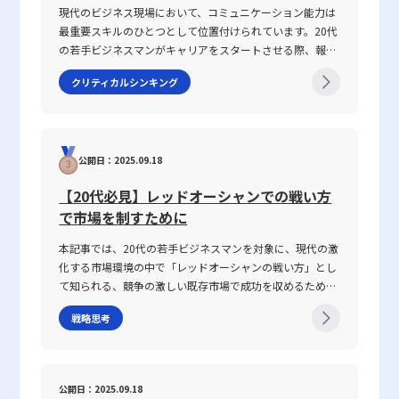
す。 話がかみ合わない状態とは ビジネスシーンにおける
現代のビジネス現場において、コミュニケーション能力は
目標は、例えば「月間売上○○万円」「新規契約数○件」など、明
的なセキュリティ対策の理解と適切な運用が求められるでしょう。
「話がかみ合わない状態」とは、意図や目的の認識のズ
最重要スキルのひとつとして位置付けられています。20代
確に数値で表現できる具体的な目標を設定します。そのメリット
最先端の技術情報と実践的な対策を常に学習し、企業全体の安全性
レ、情報の伝達不足、さらには前提条件の違いにより、相
の若手ビジネスマンがキャリアをスタートさせる際、報
は、目標達成の進捗を具体的な数字で測定でき、業績改善のための
を高めるための積極的な取り組みが、今後のビジネス成功の鍵とな
手と効果的なコミュニケーションが図れない状況を指しま
告・連絡・相談はもちろん、上司・部下、部署間、さらに
施策の効果が一目瞭然になる点にあります。また、関係者全員が同
るに違いありません。
す。多くの場合、このような現象は一方的な問題ではな
クリティカルシンキング
は対外の取引先との関係構築にもおいて、この能力は不可
じ指標を共有できるため、組織全体の連携が取りやすくなるのも大
く、双方の認識の不一致や話の抽象度が高すぎることから
欠です。この記事では「ビジネスにおけるコミュニケーシ
きな利点です。 一方、定性目標は、数値化が困難な「質」に焦点
生じます。たとえば、上司や先輩、同僚との会話におい
ョン能力」に焦点を当て、その定義から具体的なスキルの
を当てた目標設定であり、たとえば「社内コミュニケーションの活
て、伝えたい内容が具体性に欠け、相手に正確に意図が伝
構成要素、日々の実践方法、注意すべきポイントまで、専
性化」「顧客満足度の向上」「チームワークの強化」などが挙げら
わらないことが挙げられます。前提条件や目的が共有され
公開日：2025.09.18
門性の高い視点で徹底解説します。また、ICTツールが急
れます。これらは、単なる数字では表しきれない行動や意識、企業
ていない場合、会話は容易に脱線し、誤解を生む原因とな
速に進化し、対面・非対面双方のコミュニケーションが混
風土を改善するための目標設定として有効です。ただし、定性目標
ります。さらに、個々の話し方の好みや知識量の違い、さ
【20代必見】レッドオーシャンでの戦い方
在する現代において、コミュニケーション能力がどのよう
は評価が主観に依存しやすい分、評価基準の明確化や、多面的なフ
らには一方の思考が整理されずに抽象的な言葉で表現され
で市場を制すために
に成果に結び付くのか、その背景と実践的な鍛え方につい
ィードバックの仕組みが不可欠となります。また、定量的評価との
る場合、双方の話の噛み合わなさは一層深刻になります。
ても言及していきます。 コミュニケーション能力とは コ
併用により、目標達成に向けたバランスの取れたアプローチが求め
話がかみ合わない現象は、単なるコミュニケーションのミ
本記事では、20代の若手ビジネスマンを対象に、現代の激
ミュニケーション能力とは、単に情報を伝えるだけではな
られます。 評価における実務的な注意点と改善策 実際の業務にお
スではなく、現代ビジネスにおける意思疎通の複雑さと密
化する市場環境の中で「レッドオーシャンの戦い方」とし
く、相手の反応を予測し、意思疎通を円滑にするための高
いて、定量的評価と定性的評価のどちらも適用する場合、いくつか
接に関わっています。企業内の組織体制や情報共有の仕組
て知られる、競争の激しい既存市場で成功を収めるための
度なスキルを指します。ビジネスにおいては、報連相やプ
の注意点が存在します。まず、評価者自身の主観が評価結果に強く
み、さらには個々人の論理的思考の有無が、結果として仕
戦略や心得について、最新の事例とともに解説します。グ
レゼンテーション、会議、さらにはオンラインツールを介
影響を及ぼさないよう、評価基準の標準化が必要です。このために
事で話が噛み合わない人との対処法を模索する上での鍵と
戦略思考
ローバル化が進み、テクノロジーの急速な発展や市場環境
した対話など、多岐にわたるシーンで求められます。この
は、評価項目ごとに具体的な基準や尺度を設定し、全員が共通認識
なっています。 仕事で話が噛み合わない人との対処法の注
の変動が続く2025年のビジネスシーンにおいて、いかにし
能力は、家庭教育や学校教育の枠を超え、実際の業務経験
を持つことが必須となります。さらに、定量的なデータと定性的な
意点 ビジネス環境において、特に「仕事で話が噛み合わな
て自身の企業やキャリアを戦略的に舵取りし、激戦区であ
や日常生活での相互作用を通じて自然に身につく側面が強
フィードバックを組み合わせた評価システムを構築することで、数
い人との対処法」を実践する際には、いくつかの注意点を
るレッドオーシャンを勝ち抜くのか、その具体的な手法と
く、個人の素質と経験が複雑に絡み合っています。「ビジ
公開日：2025.09.18
字だけでは捉えきれない業務の背景や個々の努力も十分に評価され
踏まえる必要があります。まず、会話の基本となる前提条
注意点を体系的に整理しました。 レッドオーシャンとは