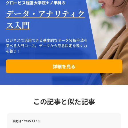
グロービス経営大学院ナノ単科の
データ・アナリティク
ス入門
ビジネスで活用できる基本的なデータ分析手法を
学べる入門コース。データから意思決定を導く力
を養う！
詳細を見る
この記事と似た記事
公開日：2025.11.13