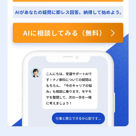
題や改善点が見えてくること ・顧客の声や市場の反応など、フィ
きない可能性があります。また、評価基準が複雑で多岐にわたるた
践に活かすことは、現代ビジネスにおいて極めて重要なスキルであ
援の有無といった多様な要因が関与しているため、単一の指標にの
ードバックから新たな戦略やサービス改善に結びつけることができ
め、システム間での評価方法にばらつきが生じる場合もあります。
り、今後のキャリアにおいて大きな武器となるはずです。 本記事
み依存することは避け、複数の観点からのアプローチが今後の研究
る点 一方で、定性的評価には評価者の主観が大きく影響しやすい
特に、共有IPを利用している場合、第三者の行動により自社の評価
が、20代の若手ビジネスマンの皆様が、統計解析に基づいた実践
課題として残されています。企業や教育現場においては、未来に対
というデメリットもあります。基準が明確でないために、評価基準
が低下するリスクも存在するため、常に個別の環境や状況に応じた
的な意思決定を行う上での一助となることを願っています。度数分
する適切な期待感を醸成するための研修プログラムやキャリアカウ
の統一や評価者間の認識の乖離が起こりやすく、結果として評価の
運用が求められます。 さらに、レピュテーションだけに依存する
布の理論と実務的な作成方法を正確に理解し、将来的なビジネスシ
ンセリングの充実が有用であり、個人が自らの時間観を再評価する
公平性に疑問が生じることがあります。また、どの程度の「質」が
セキュリティ対策は、万能ではなく、多層的なセキュリティアプロ
ーンでの活躍にぜひお役立てください。
機会を提供することも、先延ばし行動の改善に向けた重要な取り組
高いと評価するか、具体的な数値化が困難な要素については、評価
ーチとの併用が重要となります。具体的には、OSやシステムの定
みとなるでしょう。 まとめ 今回の研究は、先延ばし癖という現代
の基準や尺度の設定が不十分な場合、社員間の納得感を得ることが
期的な更新、Web無害化による悪意あるスクリプトの無効化、強
人が直面する重大な課題に対して、未来に対する楽観的な認識が如
難しくなる可能性があります。こうした問題に対しては、多面的な
固なパスワード管理や多要素認証の実装、そして信頼性の高いセキ
何に効果的に機能するかという視点を提供しました。新たな指標で
評価制度の導入や評価者間での認識統一を図るための教育・研修が
ュリティ対策ソフトの導入などが挙げられます。これらの対策とレ
ある「時系列的ストレス観」と「時系列的幸福観」を活用すること
求められます。 定量的・定性的評価の使い分けと実践的活用法 ビ
ピュテーションを組み合わせることで、より包括的かつ堅牢なセキ
で、過去から未来にかけての感情の変化を定量的に把握し、特に未
ジネス現場では、定量的評価と定性的評価の双方をバランスよく活
ュリティ体制が構築され、万全のリスク管理が可能になるのです。
来に対する希望や楽観的思考が深刻な先延ばし行動を抑制する効果
用することが求められます。例えば、目標設定の段階では、具体的
例えば、テレワークやリモートワークの普及に伴い、企業内部から
を持つことが実証されました。この成果は、個々人が自己管理能力
な売上金額や契約件数などの定量目標を設定し、その達成度を数値
の情報漏洩や不正アクセスなど、新たなリスクへの対応も急務とな
を向上させ、より有意義な行動を選択する上での理論的根拠となる
化することで、業務の進捗や成果を明確に把握することができま
っています。このような環境下では、単一の対策だけではなく、複
と同時に、ビジネス分野や教育分野における実践的なアプローチの
す。これに対して、業務プロセスやチーム内のコミュニケーショ
数のセキュリティソリューションを統合した運用が求められ、レピ
構築にも寄与するものです。ただし、楽観的な未来認識を促すにあ
ン、リーダーシップといった定性的な側面については、各メンバー
ュテーションはその一翼を担うものとして位置付けられています。
たっては、現実のリスクや課題を見据える姿勢とのバランスが必要
の自己評価や上司評価、または360度評価などを取り入れることに
近年のサイバー攻撃の多様化や巧妙化を鑑みると、レピュテーショ
であり、十分なサポート体制の整備や多角的なアプローチが求めら
より、より包括的な評価が実現可能となります。 定量的・定性的
ンの自動監視機能が持つ有用性はさらに高まっていると言えるでし
れます。今後は、現場における具体的な介入策の開発や個々人の時
の使い分けは、業種や業務内容、さらには企業文化によっても最適
ょう。 他のセキュリティ対策との連携と実践例 レピュテーション
間観を改善するためのプログラムの導入が、先延ばし行動のさらな
なバランスが異なります。例えば、エンジニアリングや製造業のよ
技術を効果的に利用するためには、同時に他のセキュリティ対策と
る抑制と精神的豊かさの向上に向けた重要な課題となるでしょう。