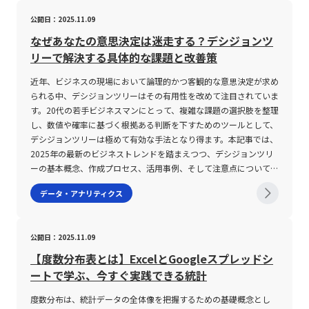
であっても分母となる計算要素が小さいため、ボラティリティの数
る。 リアライズドボラティリティは日々の実際の取引結果から算
とは 人事システムとは、採用管理、人事評価、給与計算、勤怠管
公開日：2025.11.09
値が実際のリスク以上に高く算出される傾向があります。具体的な
出されるため、短期的な市場の動向を捉える上で有用である。 こ
理、労務管理など、社員に関する各種情報を統括的に管理し、業務
計算式では、当日の「ティピカル・プライス(TP)」が分母に位置
れらの指標は、特にFXなどの外国為替市場において、取引環境の評
効率の向上を図るための統合型ソリューションです。従来は紙媒体
なぜあなたの意思決定は迷走する？デシジョンツ
し、これが小さくなると結果としてボラティリティのパーセンテー
価と開始タイミングの決定に大きな影響を与える。 ボラティリテ
やExcelファイルに頼っていた人事業務を、システム上で一元管理
リーで解決する具体的な課題と改善策
ジが大きくなります。このため、投資初心者を含む若手ビジネスマ
ィの注意点 ボラティリティが高い環境下での取引は、大きな利益
することにより、情報更新の迅速化や正確性の向上を実現します。
ンは、株価の水準にも十分留意した上でボラティリティの指標を解
獲得のチャンスを提供する反面、リスクも極めて大きくなる。 一
具体的には、以下のような機能が含まれます。・採用管理機能：応
近年、ビジネスの現場において論理的かつ客観的な意思決定が求め
釈することが求められます。 さらに、市場の流動性もボラティリ
方で、ボラティリティが低い状況は取引の安定性を示すが、利益獲
募者の基本情報、選考状況、面接結果等を効率的に管理し、採用プ
られる中、デシジョンツリーはその有用性を改めて注目されていま
ティの重要な要因となります。市場の流動性が低い場合、売買が成
得機会が限定されやすい。 まず、高いボラティリティの下では、
ロセス全体を見える化します。・人事評価管理機能：各期ごとの目
す。20代の若手ビジネスマンにとって、複雑な課題の選択肢を整理
立しにくく実際の取引が制限されると、計測されるボラティリティ
市場の流動性と出来高が急激に増加する傾向があり、これにより予
標設定や実績、評価者からのフィードバックを体系的に集積し、人
し、数値や確率に基づく根拠ある判断を下すためのツールとして、
は実際の市場リスクよりも高く見積もられる可能性があります。そ
測が難しい急変動が発生する可能性がある。 特に、経済指標の発
材育成や昇進判断に活用されます。・タレントマネジメント機能：
デシジョンツリーは極めて有効な手法となり得ます。本記事では、
のため、投資を行う際には銘柄の流動性や出来高、取引市場の環境
表直後や主要市場の開始直後は、出来高の急増に伴い値動きが激し
社員のスキル、資格、社内表彰など、個々のキャリアデータを管理
2025年の最新のビジネストレンドを踏まえつつ、デシジョンツリ
といった要素も十分に考慮し、ボラティリティの数値と合わせて総
くなるケースが多い。 例えば、米ドル/円やユーロ/米ドルなどの
し、将来的な人材配置や組織改革の基盤とします。・勤怠・給与管
ーの基本概念、作成プロセス、活用事例、そして注意点について詳
合的なリスク評価を行うことが不可欠です。 さらに、ボラティリ
主要通貨ペアでは比較的安定した動きが見られる一方、南アフリカ
理機能：出勤情報、有給休暇の管理、残業時間の集計、さらには各
述し、今後のキャリアや業務改善活動において実践的な知識と技術
データ・アナリティクス
ティの計算方法自体も複雑な側面を持ち合わせています。たとえ
ランド（ZAR）やトルコリラ（TRY）のようなマイナー通貨は急激
種手当の計算までを自動化し、担当者の負担を軽減します。また、
を提供することを目的としています。 デシジョンツリーとは、目
ば、ヒストリカルボラティリティの場合は、過去の各取引日の価格
な変動が発生しやすい。 加えて、市場の参加者数や取引環境によ
最近のシステムは、備品管理や社内イベント、株主総会、施設管理
標達成のために考えうる複数の選択肢を視覚的に整理し、各選択肢
変動を統計的手法によって解析する必要があり、多くの場合専門の
って流動性が低下する場合、意図した価格での取引が成立せず、思
など総務業務もカバーする場合があり、統合型の「人事・総務シス
の結果や影響を定量的に比較検討するためのフレームワークです。
公開日：2025.11.09
ツールやソフトウェアが用いられます。一方、インプライドボラテ
わぬ損失が発生するリスクが高まる。 また、ボラティリティが高
テム」として提供される事例も少なくありません。これらの機能を
もともとは統計学やオペレーションズリサーチの分野で発展してき
ィリティは、オプションの理論価格を算出する「ブラック‐ショー
い時はストップロス注文のスリッページ（損切り注文が予想より不
通じて、社員一人ひとりの情報がリアルタイムで更新され、経営層
たこの手法は、ビジネスプロセスマネジメントやプロジェクトマネ
【度数分布表とは】ExcelとGoogleスプレッドシ
ルズ・モデル」などの数学的モデルに依拠しており、投資家にとっ
利な価格で成立すること）のリスクも存在するため、リスク管理の
に対しても迅速かつ正確な情報提供が可能となります。 人事シス
ジメントにおいて、論理的整合性を担保しながら意思決定を行うた
ートで学ぶ、今すぐ実践できる統計
ては高度な知識が要求される場面も存在します。こうした背景か
徹底が不可欠である。 投資家は、自身の許容リスクの範囲内で取
テムの注意点 人事システムを導入するにあたっては、その利便性
めの有力なツールとして位置付けられています。デシジョンツリー
ら、ボラティリティの数値そのものが投資判断の全てを物語るわけ
引量を調整し、市場の急変動に備える必要がある。 さらに、テク
や効果の高さと同時に、いくつかの注意点が存在します。第一に、
は、選択肢をツリー状に展開することで、結果の予測やリスク評価
度数分布は、統計データの全体像を把握するための基礎概念とし