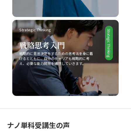
ラ、トヨタ自動車などが、自社の独自性を武器にして激戦
区を勝ち抜いていることからも、自社の強みをしっかりと
把握し、独自の価値提案を行うことの重要性が理解できる
でしょう。さらに、競合他社との違いを明確にし、適切な
Strategic Thinking
タイミングで戦略の見直しと改善を図ることで、どのよう
Strategic Thinking
な厳しい市場環境でも勝利を掴むことが可能となります。
戦略思考入門
最終的に、レッドオーシャンの戦い方においては、単なる
生存戦略ではなく、今後も持続的な成長を実現するための
戦略的に意思決定をするための思考法を身に着
基盤として、企業やビジネスパーソン自身が常に学び、挑
けるとともに、自分のキャリアも戦略的に考
戦し続ける姿勢が求められます。現代の急激な変革期にお
え、必要な能力開発を構想していきます。
いて、若手ビジネスマンが自らのキャリアと企業の成長を
支えるためにも、戦略的思考と柔軟な対応力を身につけ、
レッドオーシャンの荒波を乗り越えるための確固たる手法
を確立することが今後の成功に直結すると言えるでしょ
う。
ナノ単科受講生の声