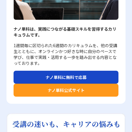
とって明確であること・分析結果をグラフなどで可視化することに
減し、現場レベルでの迅速かつ柔軟な対応を可能とする環境が整い
スクに対抗するための有効な手段を得ることができます。特に、ス
た、データから平均値、中央値、最頻値を求める方法についても言
が期待されています。 先延ばし癖の改善に向けた注意点と課題 先
より、客観的な説明が可能となること・達成度が絶対的な数値で示
つつあります。 最終的に、デシジョンツリーはただの図表ではな
パムメールやフィッシングサイト等の外部からの脅威に対しては、
及し、どの指標がどのような状況下で有効であるかについて理解を
延ばし癖の改善のためには、楽観的な未来観をどのように実生活に
されるため、公平性が保たれやすいこと しかしながら、定量的評
く、戦略的判断を支える一つのフレームワークとして、業務改善や
従来のブラックリスト方式よりも柔軟かつ精密な判断が可能とな
深めていただけたものと思います。さらに、ExcelやGoogleスプレ
適用するかという点が重要な検討課題として浮上します。本研究に
価にはいくつかのデメリットも存在します。評価基準が数字に限定
新規プロジェクトの立ち上げ、リスクマネジメントの分野で確固た
り、未知の攻撃パターンに対しても自動的に対応できる点が大きな
ッドシートを活用した度数分布表の作成方法、特にFrequency関数
おいて示されたように、未来に対して「今よりもストレスが増える
ナノ単科は、実践につながる基礎スキルを習得するカリ
されるため、業務過程での努力や工夫、社員個々の成長過程が評価
る位置を築いています。20代というキャリア初期の段階から、こ
強みです。また、システムの自動監視機能により、管理者は日々の
やCOUNTIF、COUNTIFS関数を通じた実践的な技法についても解説
ことはない」との認識を持つことは、深刻な先延ばし癖の低減と密
キュラムです。
に反映されにくく、場合によっては過度な成果主義やノルマ意識を
のような体系的な手法を習得し実践することは、将来的な意思決定
運用負荷を大幅に軽減でき、結果としてサーバーリソースの有効活
し、視覚的にヒストグラムを生成するプロセスを紹介しました。
接に関連していますが、単に楽観的に考えるだけでは十分な対策と
助長する恐れがあります。また、単なる数字だけでは状況の背景や
力の向上や、組織全体の競争力強化に直結する重要なスキルとなる
用にもつながります。 企業ネットワークにおいては、セキュリテ
今後、ビジネスの現場において、ビッグデータやAI技術を駆使した
はなりません。まず、実務や学問においては、楽観的な認知と現実
1週間毎に区切られた6週間のカリキュラムを、他の受講
プロセスが把握できないため、評価結果に対して社員から不満やス
でしょう。今後も業務環境や市場が急速に変動する中で、定量的か
ィレピュテーションを用いることで、次のような具体的なメリット
データ分析への需要がさらに高まる中、度数分布の理解とその活用
的な状況判断とのバランスを保つことが求められます。過度な楽観
生とともに、オンラインかつ好きな時に自分のペースで
トレスが生じるケースも少なくありません。したがって、定量的評
つ論理的なアプローチはますます求められることから、デシジョン
が得られます。まず第一に、広範なセキュリティ脅威に対して、リ
法は、データに基づく合理的な意思決定を支える重要なスキルとし
主義は、リスクや問題の先送り、さらには計画不全といった逆効果
学び、仕事で実践・活用する一歩を踏み出せる内容とな
価を導入する際には、達成数値を明確に設定すると同時に、業務全
ツリーの知識と技術の深化は、現代ビジネスマンにとって避けては
アルタイムで信頼性の低い通信を排除できるため、システム全体の
て位置付けられるでしょう。統計解析の基本となる度数分布の知識
を招く可能性があるため、現状認識と未来予測に基づく合理的な意
っております。
体を支える組織文化や社員のモチベーションの維持に十分配慮する
通れない課題と言えます。
安全性が飛躍的に向上します。第二に、管理作業が自動化されるこ
は、単に数値を整理する作業にとどまらず、経営判断やマーケティ
思決定が必要不可欠です。また、研究では「時系列的幸福観」に関
必要があります。 定性的評価の特徴とそのメリット・デメリット
とで、日々のセキュリティ更新や手動チェックの必要性が大幅に削
ング戦略の策定、さらには製品開発におけるターゲット層の明確化
しては先延ばし癖との有意な関係が見られなかったため、幸福感そ
ナノ単科に無料で応募
定性的評価は、数値では示しきれない多様な側面を捉えるために採
減され、人的リソースの最適化が図られます。第三に、不要なトラ
にも大きな影響を与えます。したがって、若手ビジネスマンがこの
のものの増大だけでは先延ばし行動を改善するには不十分であるこ
用される方法であり、特に人材マネジメントの分野においてその有
フィックが削減される結果、サーバー負荷が低減され、サービスの
スキルを早期に習得することは、将来的なキャリア形成や企業の競
とが示唆されています。つまり、未来に希望を抱くことは重要です
ナノ単科公式サイト
用性が高く評価されています。例えば、コミュニケーション能力、
安定運用が実現されます。これらのメリットにより、企業はセキュ
争力向上に直結するものといえるでしょう。 以上のように、度数
が、その実現のためには具体的な行動計画の策定や、現実的なスト
リーダーシップ、企業理念への適合性など、明確な数値で測定する
リティリスク管理コストを効率的に削減しながら、より高度な攻撃
分布を正しく理解し使いこなすことで、多面的なデータ分析が可能
レス管理技術の導入が必須となります。さらに、使用された評価尺
ことが難しい項目については、定性的な要素が重要な役割を果たし
対策を講じることが可能となっています。 レピュテーションの活
となり、より精度の高い戦略立案が実現されます。計算方法や作成
度としては「日本語版Pure Procrastination Scale」が採用されて
ます。br> そのメリットとしては、以下の点が挙げられます。br>
用における注意点 一方で、セキュリティ分野のレピュテーション
手法、さらに注意すべきポイントを把握し、実際のビジネスシーン
おり、これは個々人の先延ばし傾向を客観的に把握する上で有効で
・数値だけでは把握しきれない、社員の行動や成長、モチベーショ
には、いくつかの注意すべき点や限界も存在します。まず、レピュ
に応用することで、データに基づく分析力を向上させるとともに、
あるものの、心理的・環境的要因との複雑な相互作用を完全に捉え
ンといった質的側面を包括的に評価できること ・プロセスや行
テーションは過去のデータや実績に依存して評価が行われるため、
業務の効率化や精緻なマーケティング戦略の構築を促進できること
るには限界があることも留意すべきです。加えて、先延ばし行動の
動、意欲など、業績に至るまでの過程を評価することで、今後の課
最新の脅威情報やゼロデイ攻撃に対しては必ずしも迅速な反映がで
でしょう。データ分析の基本ツールとしての度数分布を習得し、実
背景には個々のライフスタイルやストレス耐性、さらには社会的支