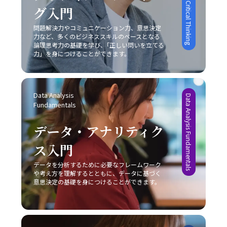
Introduction to Critical Thinking
た、具体的な改善策としては、以下の8つの方法が有効で
るかが非常に重要な要素となります。 具体例として、大手
グ入門
的設定と適切な手法の選択に依存するため、日々の業務の
あると考えられます。 まず、「とりあえずはじめてみる」
家電メーカーが技術力と広範な販売網という強みを持ちな
中で自らの発言や対話を振り返り、どのように相手に伝わ
というシンプルながらも強力な方法があります。初動の一
問題解決力やコミュニケーション力、意思決定
がらも、成熟市場での競争に挑むケースや、ベンチャー企
っているかを検証する姿勢が不可欠です。若手ビジネスマ
力など、多くのビジネススキルのベースとなる
歩を踏み出すことで、徐々にタスクへの抵抗感が薄れ、以
業が限定されたリソースを最大限に活かしてニッチ市場で
ンとしては、まずは基本的なスキルを習得し、実践を重ね
論理思考力の基礎を学び、｢正しい問いを立てる
降の作業がスムーズに進む効果が期待できます。次に、簡
新たな需要を創造するケースなど、各企業は自社の特性に
ながら「論理」と「感情」のバランスを追求することが、
力」を身につけることができます。
単に実行可能なタスクから取り掛かることにより、成功体
応じた戦略を展開しています。このような事例からも、ど
信頼構築および成果創出への近道であると言えます。今後
験を積み重ねる点も重要です。成功体験は自信を形成し、
の市場戦略を採るにしても、常に自社の強みと市場環境の
も、技術の進化とグローバル化が進む中で、多様なコミュ
やがて大きな課題に対しても積極的に取り組む原動力とな
両面を的確に把握し、その上でレッドオーシャンの戦い方
ニケーション手法を状況に応じて使い分けるセンスを養
ります。 さらに、やるべきタスクに専念できる環境を整え
を実践することが成功の鍵であることが明らかです。 実践
Data Analysis 
い、柔軟な対応力を持つことが求められるでしょう。 最終
Data Analysis Fundamentals
ることも、先延ばし癖の改善に有効です。職場や自宅での
に向けた心構えと今後の展望 レッドオーシャンの戦い方を
Fundamentals
的に、「ビジネスにおけるコミュニケーション能力」にお
雑音や不要な割り込みを排除し、集中できる空間を確保す
実践するためには、単なる理論や事例の学習に留まらず、
ける本質は、発信者が目的を明確にし、受信者がその意図
る工夫は、業務効率の向上につながります。目標を細かく
実際のビジネス現場での迅速な対応と継続的な改善が求め
データ・アナリティク
を正確に理解するという双方の協調です。これを実現する
設定し、進捗状況を明確に把握することで、自分自身の達
られます。まず、自社の強みや改善点を冷静に分析し、ど
ためには、日々の実務の中での振り返りと研鑽が不可欠で
成度を視覚化し、モチベーションを維持することが可能で
ス入門
の戦略が最も有効であるかを判断することが重要です。ま
あり、自らのコミュニケーションスタイルを磨き上げるこ
す。また、締切を2段階で設定する方法も、タスクを段階
た、顧客のニーズや市場動向の変化に敏感であること、そ
とが、結果として組織全体のパフォーマンス向上に繋がる
的に処理し、プロジェクト全体を効率的に管理するための
データを分析するために必要なフレームワーク
して柔軟な戦略の見直しが不可欠となります。市場は常に
のです。自分自身の成長と共に、組織全体での良好な情報
や考え方を理解するとともに、データに基づく
有効な手段と言えるでしょう。 完璧主義に陥らず、自分に
変動し続けており、今日の成功が明日の成功を保証するも
共有が促進されることにより、ビジネスの現場における成
意思決定の基礎を身につけることができます。
過度な厳しさを課さない点や、失敗を恐れずに挑戦する姿
のではないため、レッドオーシャンの戦い方においては常
果が確実に向上するでしょう。
勢を持つことも、先延ばし癖改善の鍵となります。たとえ
に革新と挑戦の姿勢を維持しなければなりません。 今後、
ば、多少のミスや失敗は成長過程の一部と捉え、次回への
AIやIoT、さらにはブロックチェーン技術など最先端技術の
学びとすることで、行動へのブレーキを緩めることができ
進展が加速することで、ビジネス環境は一層複雑化すると