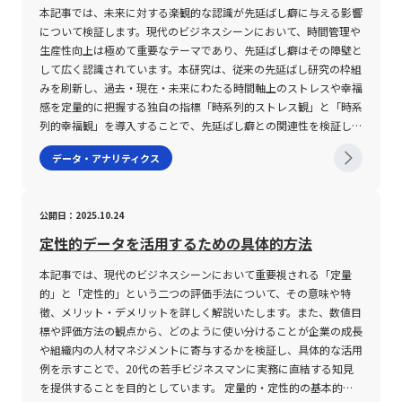
情報の正確な理解と柔軟な対応が今後のキャリアや資産運用におい
ての人事システムは、現代のビジネスパーソンにとって必須の戦略
間が極端に短い場合や、業界特性による成長パターンの違いを無視
どのような根拠に基づいたものであるかを明確化させます。たとえ
ン、第三者からのフィードバック、さらには他のセキュリティベン
たバランスが求められ、試行錯誤を重ねて最適な分類方法を見出す
本記事では、未来に対する楽観的な認識が先延ばし癖に与える影響
ても大いに役立つ知識となるだろう。 最後に、金融市場は常に変
ツールとなるでしょう。したがって、導入の際には各種注意点を十
すると、誤った結論に至る可能性があります。これらの理由から、
ば、複数の自動化ツールの比較検討において、期待値や効果、投資
ダーによる評価など、複合的な情報をもとにして算出されます。こ
必要があります。 第二の注意点は、度数分布表から算出される統
について検証します。現代のビジネスシーンにおいて、時間管理や
動しており、ボラティリティの変化は新たな投資機会を提供する一
分に考慮し、企業の現状と将来展望に応じた最適な選択が求められ
CAGRのみを用いた評価ではなく、同時に他のKPIや業界平均、マ
対効果の結果から最適なツールを選定するプロセスを具体例とする
の評価は、スパムメールの送信、フィッシングサイトの運営、マル
計指標、すなわち平均値、中央値、最頻値の意味や計算方法に対す
生産性向上は極めて重要なテーマであり、先延ばし癖はその障壁と
方で大きな落とし穴も存在する。 市場動向を定期的にモニター
ます。これにより、社員が安心して能力を発揮できる環境を整備
クロ経済指標などとの比較分析を行うことが求められます。特に
ことで、デシジョンツリーの有用性が実証されます。 このよう
ウェア感染のリスクなど、悪意ある行動の有無を判断するための重
る理解です。例えば、平均値は各階級値に度数を掛けた総和をデー
して広く認識されています。本研究は、従来の先延ばし研究の枠組
し、最新の分析手法やツールを取り入れることで、投資リスクの低
し、企業全体の競争力を一層高めることが可能となるのです。
20代の若手ビジネスマンやスタートアップ関係者にとっては、初
に、デシジョンツリーの作成は、単一の意思決定ではなく、複数の
要な指標となっており、結果としてセキュリティ対策の精度向上に
タ数で割ることで求められますが、データの分布が偏っている場合
みを刷新し、過去・現在・未来にわたる時間軸上のストレスや幸福
減と利益の最大化を目指すことができる。 未来の市場環境におい
期段階の成長評価においては月単位の成長率を示すCMGRとの併用
選択肢を段階的に分析・評価することで複雑な課題に対して最適な
寄与しています。 レピュテーションの主要な対象には、主に以下
には、中央値や最頻値がより有効な代表値となります。中央値は、
感を定量的に把握する独自の指標「時系列的ストレス観」と「時系
て、的確なリスク管理と柔軟な戦略の構築が、投資家としての成長
が望ましく、短期的な動向と中長期的なトレンドの双方を包括的に
解決策を導出するためのフレームワークであると言えます。 デシ
の3種類が存在します。まず、ドメインレピュテーションは特定の
データを昇順または降順に並べた際の中央の値を示し、最頻値は最
列的幸福観」を導入することで、先延ばし癖との関連性を検証して
と成功の鍵となるであろう。
理解することが重要です。また、Excelなどの表計算ソフトウェア
ジョンツリーの注意点と留意事項 デシジョンツリーをビジネスで
ドメイン名に付随する評価であり、スパム配信や不正なサイト運営
も頻出する階級値を表します。これらの指標は、データの分布形状
います。また、研究結果は、未来に対して「今よりもストレスが増
データ・アナリティクス
を用いた計算方法についても、数式やPOWER関数を活用した正確
活用する際には、いくつかの注意点が存在します。まず第一に、全
履歴がある場合、信頼性が低いと判断されます。次に、IPレピュテ
が偏っている場合や外れ値の影響を受けやすい場合に、平均値だけ
えることはない」という楽観的な認識を持つ人々において、深刻な
な設定が求められるため、基本的な操作方法や注意点を事前に把握
ての選択肢や評価項目を網羅的に洗い出す必要がある一方で、あま
ーションは、IPアドレス単位で評価が行われ、共有IPアドレスの場
では捉えきれない実態を補完するために利用されます。 また、ビ
先延ばし癖が見受けられないことを示しており、希望を持つことが
しておくことが企業経営や個人投資における意思決定の根拠となり
りにも細分化しすぎると全体像の把握が困難になり、意思決定プロ
合には利用者全体の行動に基づいて数値化されるため、管理の難し
ジネスの現場で度数分布表を作成する場合、ExcelやGoogleスプレ
行動変容に寄与する可能性を示唆しています。 楽観的認知と先延
公開日：2025.10.24
ます。以上の観点から、CAGRの利用は非常に有用な一方で、その
セスが複雑化するリスクが伴います。そのため、初期段階において
さも伴います。最後に、WebレピュテーションはWebサイト全体
ッドシートといった表計算ソフトを使用するのが一般的です。これ
ばし癖の関係とは 本研究は、さまざまな時間軸における主観的な
算出結果が必ずしも事業の持続可能な成長を保証するものではない
は大きな枠組みとして主要な要素を設定し、必要に応じて分岐ごと
のコンテンツ安全性や利用者からの信頼をベースに評価を行い、不
らのツールでは、Frequency関数やCOUNTIF、COUNTIFSといった
ストレスと幸福感を9件法で測定し、それぞれの変動パターンを
定性的データを活用するための具体的方法
点に注意が必要です。 まとめ 本稿では、急速に変化するビジネス
に詳細な評価を行うという段階的アプローチが推奨されます。 次
正なスクリプトやセキュリティホールが存在する場合には低評価と
関数を活用して、条件に合致するセルの数を自動的に計算すること
「時系列的ストレス観」および「時系列的幸福観」として再定義し
環境において、定量的な成長評価の指標として注目される
本記事では、現代のビジネスシーンにおいて重要視される「定量
に、デシジョンツリーはあくまで定量的な評価を補助するツールで
なります。 これらの評価は、企業のネットワーク環境やオンライ
ができます。たとえば、特定の範囲内におけるデータ数を算出した
ました。質問例として、「過去10年間でどれくらいストレスを感
CAGR（年平均成長率）について、基本的な概念、計算式、及びそ
的」と「定性的」という二つの評価手法について、その意味や特
あり、すべてのビジネス課題に対して万能ではありません。特に、
ンサービスの信頼性向上に大きく貢献しており、たとえばメール配
り、指定した条件に重複するデータをカウントすることにより、効
じましたか？」、「今この瞬間どれくらい幸福感を感じています
のメリットと限界について解説しました。特に、CAGRは複利効果
徴、メリット・デメリットを詳しく解説いたします。また、数値目
数値化が難しい感性的な評価項目や、市場の急激な変動に伴う不確
信サービスやWebサイトのアクセス管理においては、レピュテー
率的かつ正確な度数分布表の作成が可能となります。さらに、表計
か？」、「この先1年でどれくらいストレスを感じると思います
を踏まえた実質的な成長レベルを示す指標であり、数年に亘る長期
標や評価方法の観点から、どのように使い分けることが企業の成長
実性を完全に反映することは困難であるため、定性的な判断とのバ
ションスコアを参照することで危険なアクセスが自動的に弾かれる
算ソフトに備わるグラフ作成機能を利用すれば、ヒストグラムや棒
か？」といった問いが用いられ、参加者の過去から未来に至るまで
的な企業評価や投資判断の際に大変有用です。しかしながら、期間
や組織内の人材マネジメントに寄与するかを検証し、具体的な活用
ランスを意識することが重要です。また、評価基準の設定にあたっ
仕組みが実現されています。評価基準としては、送信元のIPアドレ
グラフなどを手軽に生成し、視覚的な分析資料として活用できる点
の感情の変化を詳細に把握しています。「時系列的ストレス観」に
内のボラティリティや中間の変動要因を捉えにくいという欠点も併
例を示すことで、20代の若手ビジネスマンに実務に直結する知見
ては、現場の実情や過去の実績、最新の市場動向を十分に反映させ
スの過去の履歴、不審なメール内容や添付ファイルの有無、そして
も大きな利点です。 ただし、これらのツールを用いた作業におい
は、未来に向かうにつれてストレスが低下または少なくとも現状を
せ持つため、短期の成長分析が必要なシーンではCMGR（月平均成
を提供することを目的としています。 定量的・定性的の基本的概
ることで、より信頼性の高い意思決定が可能となります。 さら
ブラックリストへの掲載歴などが挙げられます。これにより、企業
ては、各関数や機能の仕様を正確に把握することが求められます。
上回らない「下降型」、未来に向かってストレスが増大する「上昇