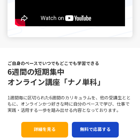
シーンでは、一度話題を持ち帰り、冷静な判断のもとで再
力感が低下し、やがて自信を失う危険性が高まります。仕
（DX）の波に乗ることで、従来のビジネスモデルに大きな
での簡素なサインに依存しすぎると、真意が伝わらず、結
度議論を交わすことで、双方にとって納得のいく結論に至
事を着手するたびに「また先延ばしをしてしまった」とい
変革が起きています。このような時代で「レッドオーシャ
果として混乱が生じる恐れがあります。 さらに、自分自身
ることが期待されます。最後に、自己の伝達力を向上させ
う自己否定的な考えが自己評価を下げ、メンタルの悪循環
ンの戦い方」を模索する際、伝統的な戦略だけではなく、
のバイアスにも気を付ける必要があります。各個人が持つ
るために、日常的に論理的思考をトレーニングすることが
を生むことになります。また、タスクが山積みになること
デジタル技術の活用や情報分析に基づく意思決定が求めら
固定概念や先入観は、意図しない誤解やコミュニケーショ
重要です。論理的に物事を整理し、因果関係を明確にする
により、精神的・肉体的なストレスが急増する点にも十分
れるようになりました。 例えば、デジタルマーケティング
ンのズレを引き起こす原因となりえます。自分の考えが常
習慣は、情報の抜け漏れを防ぎ、効率的なコミュニケーシ
な注意が必要です。 さらに、生産性の低下は、個人だけで
やビッグデータ解析を駆使して市場の動向をリアルタイム
に正しいという前提に立たず、相手の立場や背景を十分に
ョンの基盤となります。若手ビジネスマンが自身のキャリ
はなく、組織全体に悪影響を及ぼす可能性があります。プ
で把握し、消費者のニーズの変化に迅速に対応する手法
理解しながら対話を進めることが、円滑なコミュニケーシ
アを磨く上で、これらの手法を実践することは、長期的な
ロジェクトの進行が遅れることで、チームメンバー間の連
は、競合他社に先駆けた効果的な戦略です。SNSやオンラ
ョンを促進します。 また、論理と感情のバランスが重要で
成長にも大きく寄与するでしょう。これらの具体的な対処
携が乱れ、結果として全体のパフォーマンスが低下するリ
インプラットフォームでのブランディングも、従来の広告
す。ビジネスシーンでは、論理的な説明が求められる場面
戦略は、「仕事で話が噛み合わない人との対処法」として
スクがあります。これにより、個人の評価が下がり、キャ
や宣伝方法とは一線を画す新たな方法として取り入れられ
ご自身のペースでいつでもどこでも学習できる
も多い一方で、相手の感情に寄り添うことも必要不可欠で
多くのビジネスシーンで応用可能であり、適切に実践する
リア上の成長機会や重要なチャンスが逃されることにつな
ています。このように、レッドオーシャンの戦い方におい
6週間の短期集中
す。論理だけでは伝え切れない部分や、感情を込めた発信
ことで、業務効率やチームの生産性の向上につながりま
がります。そのため、先延ばし癖は単なる個人的な問題に
ては、伝統的な戦略と最新のテクノロジーを融合させるこ
が不足していると、相手の共感を得ることが難しくなり、
オンライン講座「ナノ単科」
す。経験に基づく実践例を参考に、各自の環境に合った方
留まらず、社会人としての基礎力や信頼性を左右する重大
とで、競争優位性を確保する必要があるのです。 競争にお
結果的に意思疎通がうまくいかない可能性があります。こ
法を柔軟に取り入れる姿勢が求められます。 まとめ 以上
な問題と言えます。 ここで特に留意すべきは、先延ばしの
ける成功事例と失敗事例 現実のビジネスシーンにおいて、
の点について、「ビジネスにおけるコミュニケーション能
のように、ビジネスにおけるコミュニケーションの不調
背景には「完璧主義」や「失敗恐怖症」が密接に関係して
レッドオーシャン 市場での成功事例と失敗事例は多岐にわ
力」の現場においては、感情表現と論理的説明のバランス
1週間毎に区切られた6週間のカリキュラムを、他の受講生とと
は、単なる一方的な問題ではなく、双方の認識のズレや情
いるという点です。完璧主義者は、全ての条件が整うのを
たります。成功した企業は、明確な戦略と確固たる差別
を取るための訓練が不可欠です。 さらに、目的意識の欠如
もに、オンラインかつ好きな時に自分のペースで学び、仕事で
報伝達の不備、さらには思考の整理不足から来る複合的な
待ってから行動するため、結果としてタスクが無期限に先
化、そして徹底したコスト管理を実践しています。たとえ
にも注意が必要です。コミュニケーションは方法そのもの
実践・活用する一歩を踏み出せる内容となっております｡
現象です。特に「仕事で話が噛み合わない人との対処法」
延ばしにされる傾向があります。一方、失敗を恐れる心理
ば、コカ・コーラは新市場としてチューハイ・サワー市場
が目的ではなく、最終的には相手に行動変容を促すための
としては、具体的な対策を講じることが不可欠となりま
は、行動の最初の一歩を踏み出すことさえも躊躇させ、結
に参入する際、徹底した市場調査と消費者ニーズの分析に
手段です。目的が明確でないまま話を進めると、どれだけ
す。まず、会議や打ち合わせの場では、前提条件の確認や
果として問題が先送りされる原因となります。こうした心
基づく戦略展開により、短期間で一定の市場シェアを獲得
詳細を見る
無料で応募する
テクニックを駆使しても、受信者にとって重要なポイント
具体的な言葉選び、相手の理解度を逐一確認する姿勢が求
理的要因への正しいアプローチなくしては、「後回し癖の
しました。また、トヨタ自動車は常に「カイゼン」を徹底
が伝わらず、業務上の成果に結び付かない場合がありま
められます。次に、必要に応じて一度話を持ち帰り、冷静
改善」は達成しにくいと言えるでしょう。 また、ADHDの
し、品質と効率性の向上を図ることで、激しい競争環境に