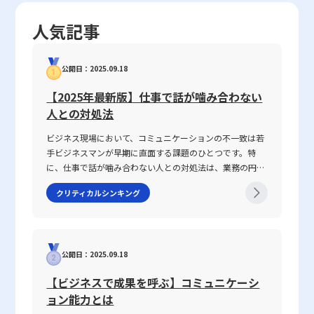
うに成果が数字に現れやすい業界では、定量的評価が重視される傾
連携させることが不可欠です。企業内部のセキュリティポリシーと
結果として、未来に対する希望を具体的な行動計画に落とし込み、
向にあります。一方、サービス業やクリエイティブ分野では、顧客
して、OSやシステムの定期アップデートを怠らず、最新のセキュ
精神的な安らぎと活力を獲得するための有効な手段として、今回の
人気記事
満足度や従業員の創造性、チームワークなど、定性的な要素を重視
リティパッチの適用を徹底することが第一歩です。また、Web無害
研究成果はいかなるビジネスパーソンにとっても貴重な示唆を与え
する必要があるため、両者を統合した評価システムが重要となりま
化技術によって、危険なスクリプトや不正コンテンツの排除を図る
るものとなっています。また、この研究が掲げる理念は、ムーンシ
す。また、企業の成長段階や市場環境によっても評価手法を柔軟に
ことも非常に重要です。さらに、パスワード管理の徹底や多要素認
ョット目標9で示される「2050年までに精神的に豊かで躍動的な社
公開日：2025.09.18
変更することが、持続的な改善と競争優位の確保につながります。
証の導入は、アカウントの不正アクセスを防ぐ上で必須の対策と考
会を実現する」という長期ビジョンにおいても重要な一石を投じる
さらに、現代のビジネス環境ではデジタルツールの活用が進み、タ
えられます。 まとめ セキュリティ分野のレピュテーションは、企
ものであり、今後の研究および実務においても継続的な検討と発展
【2025年最新版】仕事で話が噛み合わない
レントマネジメントシステムなどを用いて社内データの一元化や見
業や個人が情報資産を保護するための強力なツールとして、ますま
が期待されます。
人との対処法
える化が推進されています。これにより、定量的なデータだけでな
す注目されています。本記事では、レピュテーションの基本概念、
く、定性的なデータも効率的に収集・分析することが可能となり、
具体的な仕組み、評価基準、さらにはドメイン、IP、Webといった
ビジネス現場において、コミュニケーションの不一致は若
全体としての評価精度が向上します。デジタルツールの有効活用に
多角的な視点からの評価方法について解説しました。同時に、レピ
手ビジネスマンが早期に直面する課題のひとつです。特
より、過去の業績だけでなく、将来の成長予測や課題抽出にもつな
ュテーションの利用によって得られる幅広いセキュリティ強化効
に、仕事で話が噛み合わない人との対処法は、業務の円滑
がるため、戦略的な経営判断に大きなアドバンテージをもたらすと
果、運用負荷の軽減、ならびにサーバーリソースの最適化など、そ
な遂行や信頼関係の構築に直結する重要なテーマです。
クリティカルシンキング
言えるでしょう。 現代のグローバル化・デジタルトランスフォー
のメリットにも触れました。一方で、最新の脅威に対する即時性
2025年の現代において、情報の多様化や働き方の変化が進
メーションが進む中、企業は定量的と定性的の双方を駆使し、数値
や、評価基準の複雑性、共有環境におけるリスクといった注意点も
む中、明確な意図伝達が求められ、話がかみ合わない状況
と質の両面から多角的に現状を把握することが不可欠です。その一
存在するため、単一の対策だけでなく、OSのアップデート、Web
を改善するための具体的手法が注目されています。本記事
方で、評価基準の設定や評価者間でのコミュニケーションの仕組み
無害化、パスワード管理やセキュリティ対策ソフトなど、その他の
では、なぜ「話が噛み合わない状態」が生じるのか、その
を整備することは重要な課題となります。特に定性的評価において
多層的な防御策との連携が不可欠です。 20代の若手ビジネスマン
公開日：2025.09.18
原因と背景を整理するとともに、仕事で話が噛み合わない
は、明確なフィードバックループを設け、評価結果が個々のキャリ
にとって、セキュリティ対策は単なる技術的な問題にとどまらず、
人との対処法を具体的に解説します。多くの若手ビジネス
【ビジネスで成果を呼ぶ】コミュニケーシ
アアップや組織改善に反映されるようなシステム構築が求められま
ビジネスの信頼性やブランド価値の向上にも直接関わる重要な課題
マンが抱えるコミュニケーションギャップについて、論理
ョン能力とは
す。 定量目標と定性目標の違いと設定方法 目標設定においては、
です。今後、情報漏洩や不正アクセスといったサイバー攻撃のリス
的思考を交えて解説し、実務で役立つヒントを提供しま
定量目標と定性目標という二種類のアプローチが存在します。定量
クがさらに高度化する中で、レピュテーションをはじめとする多角