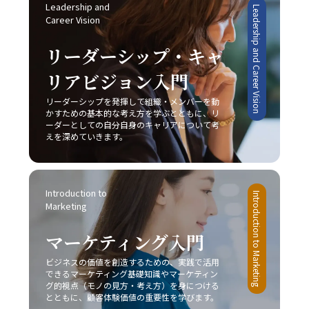
ます。さらに、周囲の信頼できる同僚や上司に適切に協力
みられます。しかし、このような変動期においては、逆に
Leadership and 
Leadership and Career Vision
を求めることで、タスクの分担や業務効率の向上にもつな
新たなビジネスモデルや市場ニーズが生まれるチャンスも
Career Vision
がり、結果として「後回し癖の改善」が促進されます。 総
多く存在します。将来的には、従来のレッドオーシャンの
じて、先延ばし癖の改善は単なる業務の効率化に留まら
戦い方に加え、テクノロジーを駆使したデジタル戦略との
リーダーシップ・キャ
ず、自己成長やキャリアアップ、そして精神的健康に直結
融合が、企業の競争力を左右する重要な要素となることは
する課題です。20代の若手ビジネスマンは、日々の忙しさ
リアビジョン入門
間違いありません。そのため、今のうちから情報収集や市
に追われる中で、この先延ばしという悪循環を断ち切り、
場分析に注力し、柔軟かつ先見性のある戦略を構築するこ
リーダーシップを発揮して組織・メンバーを動
主体的かつ計画的な行動を身につけることが、将来的な成
とが求められます。 まとめ 本記事では、2025年という変
かすための基本的な考え方を学ぶとともに、リ
功に不可欠であると言えるでしょう。一度自らの行動パタ
革の時代において、20代の若手ビジネスマンが直面する厳
ーダーとしての自分自身のキャリアについて考
ーンを見直し、ここで紹介した8つの方法を実践すること
しい市場環境の中で、「レッドオーシャンの戦い方」の重
えを深めていきます。
で、徐々に「後回し癖の改善」の効果を実感できるはずで
要性とその具体的な戦略について解説してきました。レッ
す。 最終的には、先延ばし癖を克服し、時間とエネルギー
ドオーシャンとは、既存市場における激しい競争環境を指
を有効活用するための意識改革が求められます。焦らず、
し、価格競争や限られた市場シェア、利益率の低下といっ
一歩一歩着実に、自己改善のプロセスを進めることが重要
Introduction to 
たリスクが伴います。このような中で成功するためには、
Introduction to Marketing
です。皆さんが今後、業務上の課題を迅速かつ効果的に解
Marketing
他社との差別化、コストリーダーシップ、ニッチ戦略など
決し、自己成長を加速させる一助となることを心より願っ
自社の強みを最大限に活かすアプローチが不可欠です。ま
ています。この取り組みが、豊かなキャリア形成と充実し
マーケティング入門
た、デジタル技術や最新の市場動向を取り入れることで、
た人生への道を切り開くための大きな一歩となるでしょ
従来の戦略だけでなく新たなビジネスモデルの構築が求め
ビジネスの価値を創造するための、実践で活用
う。
られています。 今後のビジネスシーンは、一層熾烈な競争
できるマーケティング基礎知識やマーケティン
と急速な市場変化が予想されるため、レッドオーシャン 戦
グ的視点（モノの見方・考え方）を身につける
い方においても、常に柔軟な発想と先を見据えた戦略が必
とともに、顧客体験価値の重要性を学びます。
要です。成功事例に見ると、スターバックス、コカ・コー