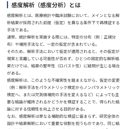
感度解析（感度分析）とは
感度解析とは、医療統計や臨床試験において、メインとなる解
析結果が採用された前提（仮定）を異なる条件下で再検証する
手法である。
通常、統計解析を実施する際には、特定の分布（例：正規分
布）や補完手法など、一定の仮定が含まれている。
そのため、解析手法において仮定が適用されると、その仮定が
現実と乖離している可能性が否めず、ひとつの固定的な解析結
果だけでは、結果の堅牢性（ロバスト性）に疑問が生じる場合
がある。
感度解析は、このような不確実性を踏まえながら、仮定の変更
（例：解析手法をパラメトリック検定からノンパラメトリック
検定へ、または欠測値補完の手法を変えるなど）によっても主
要な結論が維持されるかどうかを検証することで、得られた結
論に対する信頼性を向上させる目的がある。
なお、感度解析は単なる補助的な検証に留まらず、研究全体の
設計や結果解釈において重要な役割を担うものであり、同じ結