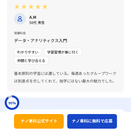
★
★
★
★
★
A.M
50代 男性
受講科目
データ・アナリティクス入門
わかりやすい
学習習慣が身に付く
仲間と学び合える
基本原則の学習には適している。毎週あったグループワーク
は到達点を示してくれて、独学にはない最大の魅力でした。
90
%
こんなお悩みありませんか？
ナノ単科公式サイト
ナノ単科に無料で応募