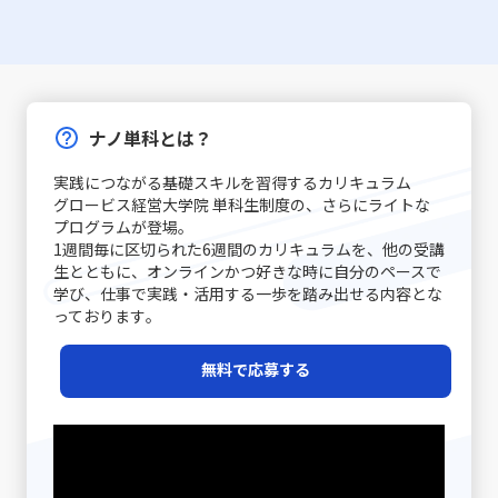
る競争優位の確保につながるでしょう。20代の若手ビジネスマン
が、スムーズな意思疎通を実現するための基本といえま
あります。こうした場合、従来のタイムマネジメント技術
ように、品質の高さと独自の店舗体験を提供することで、
対面と非対面双方のコミュニケーションにおいて、それぞ
にとっては、これらの評価手法を理解し、現場でどう活用するかを
す。話が噛み合わないと感じた際には、焦らず、一度立ち
だけでは対処が難しく、「後回し癖の改善」を目指す上
単なる価格競争から差別化を図る戦略は、レッドオーシャ
れ異なるルールやエチケットが存在するため、状況に応じ
見極めることが、今後のキャリア形成や組織内での成果発揮に直結
止まって基本に立ち返ることが、最終的には仕事で話が噛
で、自己理解と内面的な対策が欠かせません。 また、先延
ンの戦い方としての有力な手法です。 第二に、コストリー
た適切な対応が重要です。例えば、会議での発言やメール
する重要なスキルとなります。経営判断と現場の実務の双方を支え
み合わない人との対処法として有効です。 具体的な対処戦
ばし癖は放置されると、業務遂行に大きな弊害をもたらし
ダーシップ戦略です。効率的な運営を徹底し、無駄な経費
での簡潔な表現、さらにはSNSやチャットでのリアルタイ
るために、定量的・定性的な手法の正しい使い分けと効果的なフィ
略と実践例 ここでは、「仕事で話が噛み合わない人との対
ます。たとえば、予定された期限までにタスクが完了しな
や労力を削減することで市場価格を下回る優位性を保持し
ムなやりとりなど、各シーンで必要とされる細やかな配慮
ードバックの仕組みづくりを進めることが、企業の持続可能な成長
処法」として認識される具体的な戦略を、実践例とともに
いことによるストレスの増加、結果的な自信喪失、そして
ます。ユニクロが示した事例のように、大量仕入れや生産
ナノ単科とは？
が質の高いコミュニケーションを実現する鍵となります。
と個人のキャリアアップの鍵であると言えるでしょう。
解説します。多岐にわたる原因に対して、個々のケースに
長期的にはキャリアチャンスの逸失へとつながります。こ
工程の合理化によって、低価格でも品質を維持することが
コミュニケーション能力の注意点 コミュニケーション能力
応じた対策を講じることが求められます。まず、会話の開
のような問題は個人だけでなく、チームや組織全体に影響
できれば、急激な価格競争にも耐える力が養われるので
実践につながる基礎スキルを習得するカリキュラム
を高めるためには、単に技術を習得するだけでなく、いく
始時に必ず現状の認識を共有することが基本です。長年の
を及ぼすため、早期に原因を特定し、適切な対策を講じる
す。ただし、過度なコスト削減は品質低下やブランド価値
グロービス経営大学院 単科生制度の、さらにライトな
つかの落とし穴や注意点を認識する必要があります。ま
経験が示すように、「話の前提条件を合わせる」ことは、
ことが求められます。先延ばし癖に取り組むプロセスは、
の喪失というリスクもあるため、バランスを見極めること
プログラムが登場｡
ず、情報伝達とコミュニケーションの違いに注意が必要で
双方のコミュニケーションの齟齬を防ぐ第一歩です。たと
自分自身を見つめ直し、効率的な業務遂行と成長機会を確
1週間毎に区切られた6週間のカリキュラムを、他の受講
が重要です。 第三に、ニッチ戦略です。市場全体ではな
す。単なるデータや数字の伝達が成功したとしても、相手
えば、新たなプロジェクトのキックオフミーティングで
実に捉えるための重要なステップと言えるでしょう。 近年
生とともに、オンラインかつ好きな時に自分のペースで
く、特定の顧客セグメントや特定のニーズに特化すること
がその情報をどう受け取り、行動に移すかはまた別の問題
は、各参加者が同じゴールと進行予定を共有することで、
は特に、テクノロジーの発展とともに多様な働き方が広が
学び、仕事で実践・活用する一歩を踏み出せる内容とな
で、競争相手の少ない領域を開拓します。高級車市場にお
です。「ビジネスにおけるコミュニケーション能力」にお
後の誤解を避けることができます。また、日常的なコミュ
る中で、自己管理能力が強く問われるようになりました。
っております｡
けるポルシェの例は、限られた層に対して圧倒的なブラン
いては、相手に正しく意図が伝わるかどうかが重要であ
ニケーションにおいても、相手の表情や声のトーン、さら
その中で「後回し癖の改善」に取り組むことは、単なる習
ド価値を提供する成功例と言えるでしょう。この戦略は、
り、結果として行動変容が起こることが成功指標となりま
には話の流れからその理解度を汲み取る姿勢が重要です。
慣の見直しにとどまらず、自己のキャリア戦略を見直すた
レッドオーシャンの戦い方の一環として、自社の強みや専
無料で応募する
す。 また、コミュニケーションには必ずしも相手に完全に
経験豊富なマネージャーの中には、相手の話し方をよく観
めの重要な要素ともなっています。次のセクションでは、
門性を最大限に活かすための戦略として注目されていま
伝えることができないという不確実性があります。言葉だ
察し、適宜「確認の質問」を挟むことで、対話の精度を高
先延ばし癖がもたらす具体的な影響と、注意すべきポイン
す。 市場の変化と戦略の進化 テクノロジーの進化、グロ
けでは伝えきれない非言語的要素、例えば身振り手振りや
める手法を実践している方もいます。さらに、後日話の内
トについて詳述していきます。 先延ばし癖の注意点 先延
ーバルな競争、そして顧客ニーズの多様化により、現代の
表情、声のトーンなどが大きな役割を果たしており、これ
容を再整理し、改めて議論を行う「仕切り直し」も効果的
ばし癖に対して注意すべきポイントは多岐に渡ります。ま
市場環境はかつてないほど複雑かつダイナミックになって
らを適切に使い分けることが求められます。誤解を生むリ
です。特に、感情が絡んだ会話や大きな意思決定が必要な
ず、先延ばし癖が進行すると、日々の業務に対する自己効
います。さらに、デジタルトランスフォーメーション
スクがあるため、「既読」や「いいね」など、オンライン