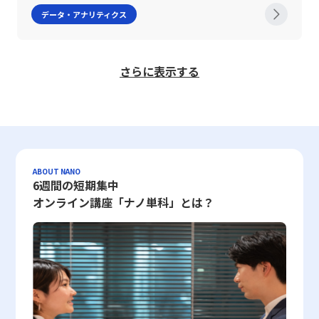
長率）との併用が効果的です。また、実務においてはデータの正確
念とは 「定量的」とは、物事の性質や成果を数値として表現する
に、関係者間での認識共有が不十分な場合、デシジョンツリー自体
は自社のセキュリティ体制をより効率的かつ高度に維持することが
たとえば、COUNTIFS関数は複数の条件を同時に満たすセルの数を
型」、現在が最もストレスが低く、そこから過去および未来に向か
データ・アナリティクス
性や期間設定、さらには業界特性を十分に考慮することが、CAGR
手法を指します。英語表現で「Quantitatively」とされるこのアプ
が一部の担当者の主観に偏ったものとなる可能性もあります。この
可能となっています。 レピュテーションの仕組みと評価基準 レピ
求めるため、1つの条件のみを対象とする場合と条件が複数ある場
ってストレスが増加する「V字型」、および特定の過去の時点でス
の数値を正しく解釈し、戦略的な意思決定へと繋げる上で不可欠で
ローチは、客観的なデータに基づいた評価や測定を行うため、誰が
ため、ツールの構築プロセスにおいては多角的な視点を取り入れ、
ュテーションの仕組みは、対象となるネットワーク要素の過去の振
合で使い分ける必要があります。また、データの整形や入力ミス、
トレスがピークとなり、その後未来に向かって低下する「への字
す。さらに、Excelなどのツールを駆使して計算する際にも、各指
見ても結果が一定の数値として現れる点に特徴があります。たとえ
複数の部署や専門家の意見を反映することが望まれます。特に、若
る舞いや利用実績をもとに、数値化されたスコアに変換されるプロ
条件設定の誤りなどが分析結果に大きな影響を及ぼすため、事前の
型」の4種類のパターンが存在することが明らかとなりました。特
標の特性を理解した上で適切な数式を用いることが求められます。
ば、売上高、契約件数、PV数、利益率といった具体的な数字は、
手ビジネスマンが実際のプロジェクトや業務改善活動においてこの
セスから成り立っています。このスコアは、一定の評価基準をクリ
データチェックや検証は必須です。これらの注意点を踏まえた上
に、未来に進むにつれてストレスが低下するという下降型の認知パ
さらに表示する
このような定量的な指標は、投資家や起業家のみならず、今後のキ
企業の業績やプロジェクトの進捗を明確に示すデータとして活用さ
手法を活用する際には、メンターや先輩のアドバイスを取り入れる
アしているかどうかによって、どの程度の信頼性があるかを示すも
で、度数分布表の作成やその結果の解釈を行うことが、正確なデー
ターンを持つ人々は、先延ばし癖が深刻なグループに比べ、その割
ャリアでマネジメントや戦略立案に携わる20代の若手ビジネスマ
れます。この結果、目標達成度の把握や意思決定の迅速化、評価の
とともに、継続的にフィードバックを得る仕組みを構築することが
のであり、システムの自動判断に利用されます。たとえば、IPアド
タ分析の基盤を築く上で不可欠となります。 また、度数分布を用
合が有意に低い結果となりました。一方、「時系列的幸福観」にお
ンにとって、極めて重要な知識となるでしょう。市場環境や競争構
透明性向上などに大きく寄与するのです。 一方、「定性的」と
成功の鍵となるでしょう。 まとめ 本記事では、デシジョンツリー
レスに対するスコアが低い場合は、不正な動作やマルウェア配信の
いた統計解析においては、対象とするデータセット自体の信頼性
いては、下降型、上昇型、V字型、そしてどの時間軸においても幸
造が複雑化する現代において、CAGRをはじめとする成長指標の理
は、数値に表すことが難しい感覚や意見、行動の質などを評価する
の定義からその作成手順、さらには活用における注意点まで、詳細
履歴が存在する可能性が高く、アクセス制限やブロックの対象とな
や、収集方法の妥当性についても留意する必要があります。たとえ
福感が一定である平坦型の4パターンが検出されたものの、先延ば
解と適切な活用は、企業経営のみならず個人投資やキャリア形成に
手法を意味します。英語では「Qualitatively」と表記され、具体的
に解説しました。デシジョンツリーは、論理的な意思決定を支える
ります。一方、スコアが高ければ、安全性の高い通信として優先的
ば、各国の寿命データや労働時間の分布を参照する場合、それらの
し癖との間には明確な関連性は認められませんでした。これらの結
おける成功の鍵を握るものです。今後も、変化する市場動向を的確
な数字だけでは捉えきれない側面、例えばコミュニケーション能
強力なツールとして、多様なビジネスシーンにおいて有効な手法で
に扱われ、セキュリティ対策の自動化が実現されるのです。 評価
データが最新かつ正確であるか、また調査手法に偏りがないかとい
果は、未来に対して楽観的な認識を持つこと、すなわち「今よりも
に捉え、持続可能な成長戦略を構築するための一助として、これら
力、チームワーク、モチベーションの高さ、顧客満足度の背景にあ
す。各選択肢を視覚的に整理し、数値や確率によって評価すること
基準は、多岐にわたるポイントから構成されており、メールに関す
った点を確認することによって、度数分布の結果が現実を正しく反
未来のストレスが増加しない」と信じる認知が、先延ばし行動の抑
ABOUT NANO
の指標を効果的に活用することが期待されます。以上の内容を踏ま
る要因など、言葉や文章、インタビューの内容として表現されるデ
6週間の短期集中
で、従来の感覚に頼った判断から脱却し、客観的な判断基準を確立
るレピュテーション評価では、送信元IPアドレス、メール本文や添
映しているかどうかの判断材料としなければなりません。したがっ
制に寄与する可能性を示唆しています。さらに、先延ばし行動は、
え、CAGRおよびCMGRの仕組みと注意点をしっかりと理解し、実
ータが該当します。このような評価は、企業風土や社員の成長、サ
することができます。また、プロジェクトマネジメントや業務プロ
付ファイルの安全性、過去のスパム行為の履歴、さらにはブラック
て、度数分布表の作成にあたっては、データの前処理やクリーニン
幸福感の低下やストレスの増大、健康の損耗、さらには学業成績や
オンライン講座「ナノ単科」とは？
務に反映させることで、より精緻な経営分析や投資判断が可能とな
ービスの改善などに役立つ情報を補完するために重要とされ、また
セスの改善、さらには新規事業の立ち上げにおいても、デシジョン
リストへの登録状況などが重要視されます。また、Webサイトに対
グの工程も重要な要素となり、ビジネスシーンでその結果を活用す
業務パフォーマンスの低下という重大な影響を伴うことから、この
るでしょう。
数値化して判断しきれない経営判断のサポートを行います。 定量
ツリーの活用は効果を発揮しやすいと言えます。 一方で、デシジ
しては、公開コンテンツの質、更新頻度、利用者からの評価、第三
る際には、総合的な視点から分析の信頼性を確保することが求めら
研究の意義は非常に高いといえます。加えて、本研究が採用した新
的評価の特徴とそのメリット・デメリット 定量的評価は、評価対
ョンツリーの運用には、評価項目の選定や詳細すぎる分岐設定によ
者機関の認証など、複数のデータポイントが組み合わさり、総合的
れます。 まとめ 度数分布は、単なる数値の羅列からデータの全体
たな指標は、従来の研究における時間観の考察を一段と深化させ、
象を数値として表すため、誰にでも理解しやすく、客観的な判断を
る複雑化、さらには関係者との認識共有の不足など、いくつかのリ
に信頼性が算出されます。こうした体系的な評価は、企業のセキュ
像を把握するための有力なツールとして、統計分析やマーケティン
個々人の時間に対する認識と行動パターンの関係性を定量的に分析
下すことが可能です。具体的な例としては、売上向上や契約数の増
スクが伴います。これらの点を十分に理解し、適切なバランスを保
リティ対策担当者にとって、リスクの高い通信やコンテンツを早期
グリサーチを行う現代のビジネスシーンにおいて欠かせない手法で
するための有効な手段として期待されています。また、研究助成と
加など、定められた数値目標に対して成果がはっきりと把握できる
ちながら運用することで、より効果的な意思決定プロセスを実現す
に検知し対処するための強力なツールとなっています。 セキュリ
す。本記事では、度数分布がどのような概念であり、どのように構
してJST【CREST】およびJST【ムーンショット型研究開発事業】
点が挙げられます。このアプローチの主なメリットには、以下の点
ることが可能となります。また、最新のクラウドツールを積極的に
ティ分野のレピュテーションを利用するメリット レピュテーショ
築されるかについて、階級、階級値、度数、累積度数、相対度数、
の支援を受けたことから、この研究は日本国内外の先延ばし行動に
が含まれます。・数値化されたデータによって、評価結果が全員に
活用することで、デシジョンツリーの構築や運用にかかる手間を削
ン技術を導入することにより、企業は多岐にわたるセキュリティリ
累積相対度数といった各用語を具体例とともに解説しました。ま
関する理解を深め、精神的な豊かさや生産性の向上に貢献すること