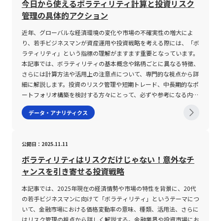
今日から使えるボラティリティ計算と投資リスク
管理の具体的アクション
近年、グローバルな経済環境の変化や市場の不確実性の増大によ
り、若手ビジネスマンが資産運用や投資戦略を考える際には、「ボ
ラティリティ」という指標の理解がますます重要となっています。
本記事では、ボラティリティの基本概念や銘柄ごとに異なる特徴、
さらには計算方法や活用上の注意点について、専門的な視点から詳
細に解説します。投資のリスク管理や短期トレード、中長期的なポ
ートフォリオ構築を検討する方々にとって、必ずや参考になる内容
となるでしょう。 ボラティリティとは ボラティリティとは、金融
データ・アナリティクス
市場における価格変動の度合いを示す指標であり、株式、債券、商
品先物などさまざまな金融商品のリスク評価に用いられます。具体
的には、ある資産の価格が時間の経過とともにどの程度変動するか
公開日：2025.11.11
を数値化したもので、一般にパーセンテージや標準偏差といった形
で表現されます。例えば、ボラティリティが高い銘柄は、短時間で
ボラティリティはリスクだけじゃない！意外なチ
大幅な値動きを見せることが多く、そのためハイリスクハイリター
ャンスを引き寄せる投資戦略
ンと評価される一方、ボラティリティが低い銘柄は、安定的な価格
推移を示し、ローリスクローリターンと見なされます。 ボラティ
本記事では、2025年現在の経済情勢や市場の特性を背景に、20代
リティの評価は、従来の過去のデータに基づいた「ヒストリカルボ
の若手ビジネスマンに向けて「ボラティリティ」というテーマにつ
ラティリティ(HV)」と、市場の将来予測を反映した「インプライド
いて、金融市場における価格変動率の意味、種類、活用法、さらに
ボラティリティ(IV)」の2種類に大別されます。ヒストリカルボラテ
はリスク管理の視点から詳しく解説する。金融業界や投資市場にお