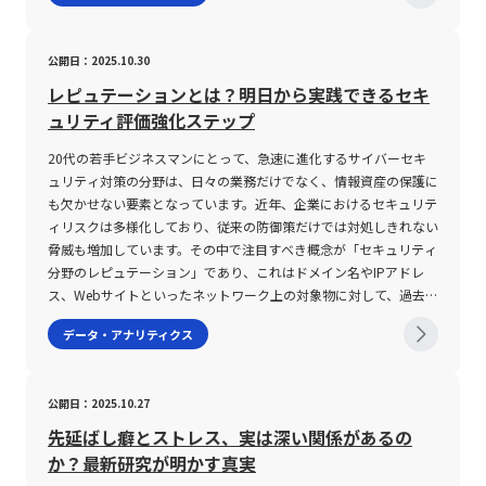
を理解することが重要です。さらに、実際の投資においては、ボラ
度化している。 これにより、従来のテクニカル指標と組み合わせ
例を精査することが推奨されます。さらに、実際の操作画面につい
英語の“Compound Annual Growth Rate”の略であり、日本語では
に整理し、各項目を数値化するための指標を設定します。たとえ
級値」「度数」「累積度数」「相対度数」「累積相対度数」といっ
ティリティ単独での判断に頼るのではなく、他のテクニカル指標や
た多角的な分析が可能となり、リスク管理やエントリータイミング
ても十分な検証が不可欠です。システムがどれだけ高機能であって
「年平均成長率」と訳されます。この指標は、特定の期間における
ば、ある自動化ツールの導入効果を評価する場合、初期投資額、運
た用語が頻繁に用いられます。「階級」とはデータの分類区間のこ
公開日：2025.10.30
市場環境、銘柄ごとの特性といった多角的な分析が求められます。
の精度向上が期待できる。 しかしながら、こうしたツールに依存
も、利用する社員にとって操作性が低いと情報の入力漏れや誤操作
初期値と最終値をもとに、年ごとの平均成長率を複利で算出したも
用コスト、期待される利益の増加やコスト削減効果など複数の数値
とであり、その区間内に含まれるデータ数を「度数」としてカウン
特に、短期トレードにおいては値動きの大きな銘柄が好まれる一方
しすぎることなく、投資家自身の市場観察や経験に基づく分析も重
を招く恐れがあるため、トライアル運用やデモンストレーションな
のです。具体的には、年間毎に記録される売上高や利益、資産など
を検討材料とします。 第二に、実際にツリーの骨組みとなるレイ
トします。また、各階級の「階級値」とは、その階級における代表
レピュテーションとは？明日から実践できるセキ
で、中長期投資においては安定性の高い低ボラティリティ銘柄が有
要視されるべきである。 市場の変化に応じた柔軟な対応力と、理
どを通じて、現場視点での評価を十分に行うことが重要です。 ま
が、どの程度のペースで増加したかを定量的に表現するために用い
アウト作成に着手します。まず意思決定ノードとして正方形を配置
値を意味し、一般的には階級の上下限の平均値が採用されます。例
ュリティ評価強化ステップ
利とされることから、投資目的に合わせた銘柄選定が成功の鍵とな
論と実践を両立させたトレード手法の確立が、今後の投資成功の鍵
とめ 本記事では、20代の若手ビジネスマンを対象に、最新のビジ
られます。例えば、ある企業の初年度売上が100億円、数年後の最
し、その中に今回のテーマを明記します。その後、各意思決定に対
えば、あるデータが「70歳以上75歳未満」といった階級に分類さ
ります。また、計算方法や流動性リスク、株価水準の違いによるボ
となるだろう。 まとめ 本記事では、「ボラティリティ」という金
ネス環境において重要性を増している「人事システム」について詳
終年度売上が300億円となった場合、単純な平均ではなく、各年度
する選択肢を整理し、確率ノードやイベントノードとして各分岐に
20代の若手ビジネスマンにとって、急速に進化するサイバーセキ
れる場合、その階級値は (70＋75)÷2=72.5 となります。これによ
ラティリティの相対的な評価についても十分に認識し、適切なリス
融用語の意味やその種類、そして取引における活用法と注意点につ
述しました。システム化された人事管理は、従来の紙媒体やExcel
を通しての実質的な増加率を示すためにCAGRを利用します。な
置き換えていきます。各選択肢について、さらに詳細な評価項目と
ュリティ対策の分野は、日々の業務だけでなく、情報資産の保護に
り、度数分布表から全体の平均値を求める計算式（平均値＝Σ(階級
ク管理策を講じることが必要です。2025年の現在、テクノロジー
いて、具体的かつ詳細に解説してきた。 ボラティリティは、金融
による管理方法と比べ、情報の更新や一元管理、そしてタレントマ
お、CAGRは期間内の業績の波を平準化し、経済情勢や季節変動、
して、期待値や発生確率、各プロセスにおけるリスク項目などの数
も欠かせない要素となっています。近年、企業におけるセキュリテ
値×度数)／度数の合計）を用いて、具体的な統計指標を算出する
の進歩や市場環境の多様化により、ボラティリティを含む投資指標
市場における価格の変動率を示す指標であり、投資家が市場リスク
ネジメントを通じた組織改善に大きく寄与します。また、人事シス
短期的な変動要因を排除して中長期の成長トレンドを把握するため
値を添えることで、全体の評価精度が向上します。 第三に、洗い
ィリスクは多様化しており、従来の防御策だけでは対処しきれない
ことが可能となります。 さらに、度数分布表はグラフとして視覚
はより複雑化していますが、その分、精緻な分析が求められる時代
を評価し取引戦略を立案する際の重要な要素となる。 インプライ
テムの機能は採用管理、人事評価、勤怠・給与管理、労務管理等に
の有力なツールです。また、CAGRは従来の単年度の成長率と異な
出された選択肢をもとに、段階的な分岐を展開します。業務の具体
脅威も増加しています。その中で注目すべき概念が「セキュリティ
化することにより、ヒストグラムと呼ばれる形式で表現されること
へと進化していることは明らかです。 若手ビジネスマンとして今
ドボラティリティ、ヒストリカルボラティリティ、リアライズドボ
またがり、各企業の多様なニーズに対応できる柔軟性を有していま
り、複利効果を考慮しているため、成長の持続性をより正確に評価
的なプロセスや、導入後に想定される各種シナリオ、リスクとベネ
分野のレピュテーション」であり、これはドメイン名やIPアドレ
も一般的です。ヒストグラムは、各階級ごとの度数を棒グラフで示
後ますますグローバルな視点から資産運用やリスクマネジメントに
ラティリティといった複数の視点から市場の動向を分析する手法
す。一方で、システム導入においては、自社の業務プロセスに合致
できる点が特徴です。 CAGRの注意点 一方で、CAGRの利用にあた
フィットを評価するために、各分岐先において数値化された評価を
ス、Webサイトといったネットワーク上の対象物に対して、過去の
すため、データの偏りや集中傾向を直感的に把握できる利点があり
携わる中で、本記事の解説が実務に直結する知見となることを期待
は、特にFX市場において有効である。 また、出来高や市場の流動
した機能性、提供形態、サポート体制、操作性、既存システムとの
ってはいくつかの重要な注意点があります。まず第一に、CAGRは
行います。この段階での数値評価は、実際のビジネス現場における
実績や行動履歴に基づき信頼性を評価する技術です。本記事では、
ます。この手法は、マーケティングリサーチや顧客満足度調査、さ
データ・アナリティクス
しております。市場の動向を見極め、科学的なアプローチと経験に
性、さらには時間帯や季節といった外部要因がボラティリティに与
連携など複数の要件を精査し、総合的に判断する必要があります。
あくまで期間全体の平均値を算出するため、中間における一時的な
実績データや市場調査、フィードバックを反映することが求めら
レピュテーションの仕組みやその種類、また具体的なメリットと併
らには製品の品質管理に至るまで、幅広いビジネスシーンで活用さ
裏打ちされた判断を下すためにも、ボラティリティという指標を正
える影響は、各取引時点でのリスク管理と戦略決定に直結する。
また具体的な導入前の検証やトライアル運用は、実際の運用に伴う
変動やボラティリティを反映しません。そのため、急激な成長や一
れ、合理性のある意思決定の根拠となります。また、検証を行う過
用すべきセキュリティ対策について、専門的な視点から詳述しま
れています。 度数分布の注意点 度数分布を活用する際の注意点と
しく理解し、適切に活用することが成功への近道となるでしょう。
高いボラティリティは大きな利益をもたらす可能性がある一方で、
リスクを低減させ、効果的なシステム活用への道を開く鍵となりま
時的な落ち込みがあった場合でも、全体の数値が滑らかに表示され
程で、ツリー全体におけるバランスや整合性を点検し、必要に応じ
す。 セキュリティ分野のレピュテーションとは セキュリティ分野
して、いくつかの重要なポイントがあります。まず第一に、データ
公開日：2025.10.27
急激な変動により予期せぬ損失を招くリスクも伴う。 そのため、
す。企業は、迅速な情報更新と正確なデータ管理を基盤とする新た
るため、短期の変動要因やリスク評価が十分に伝わらない可能性が
て再構築・修正を行うことが不可欠です。 第四に、最終的な結論
におけるレピュテーションとは、本来「評判」や「風評」という意
を階級ごとに区分する際の「階級幅」の設定が分析結果に大きく影
取引を行う際には各種テクニカル指標の活用や慎重な資金管理、さ
な人事システムの導入を通じて、業務効率の向上だけでなく、長期
あります。また、CAGRは使用するデータの質と量に大きく依存す
や結果が明確になった段階で、ツリーの終点を示す終点ノードを配
味合いを持つ言葉を基に、IPアドレス、ドメイン、Webサイトなど
響します。階級幅が狭すぎると、表が複雑になり、逆に広すぎると
先延ばし癖とストレス、実は深い関係があるの
らにAIなどの最新技術を取り入れた相場分析が求められる。 特
的な組織強化を実現するチャンスを手にしています。今後、労働環
るため、異常値や外れ値が含まれる場合、真の成長率を過大または
置し、全体のプロセスをクローズします。ここでは、最終的な評価
各種ネットワーク上の対象物の信頼性を数値化または評価する技術
データの細部が失われ、全体の傾向を正確に把握しにくくなる可能
か？最新研究が明かす真実
に、若手ビジネスマンにとっては、リスクテイクの姿勢と同時に、
境や働き方のさらなる変革が予想される中で、デジタルツールとし
過小に評価してしまうリスクが存在します。さらに、対象とする期
額や効率性、リスク回避策などを詳細に記述し、導出された結論が
を指します。具体的には、過去の活動履歴、トラフィックパター
性があります。適切な階級幅の設定は、データの特性や目的に応じ