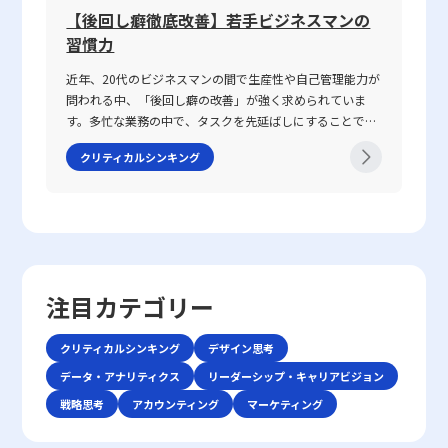
ネスにおけるコミュニケーション能力」における成功の鍵
るよう工夫が求められます。 また、評価結果をもとにしたフィー
件を共有することが不可欠です。会議や打ち合わせの冒頭
【後回し癖徹底改善】若手ビジネスマンの
「レッドオーシャン」とは、既存市場における熾烈な競争
は、論理的思考、傾聴力、発信力といった要素を統合し、
ドバックは、単なる数値評価に留まらず、社員のキャリア形成や成
で議論のゴールや目的、前提条件を再確認することで、話
環境を表す比喩表現です。この概念は、2005年にW・チャ
習慣力
相手に正確かつ効果的なメッセージを伝えることで、相手
長促進に資するものであるべきです。そのため、定期的な面談や
の軸がぶれるのを防ぐことができます。具体的な対策とし
ン・キムとレネ・モボルニュによって提唱された『ブル
の行動変容を促す点にあります。 近年、ICT技術の進展に
1on1ミーティングの機会を設け、評価結果について対話を行うこ
ては、以下の点が挙げられます。・まず、話の内容は具体
近年、20代のビジネスマンの間で生産性や自己管理能力が
ー・オーシャン戦略』にて取り上げられ、赤く血に染まっ
より、メール、チャット、ビデオ会議など多様なコミュニ
とで、社員一人ひとりのモチベーション向上や業務改善につなげる
的に整理し、主語と述語を明確にすることが重要です。特
問われる中、「後回し癖の改善」が強く求められていま
た海をイメージすることで、限られた需要を巡って多数の
ケーション手法が登場しました。しかし、テキストや非対
ことが可能となります。こうした取り組みは、組織全体のパフォー
に急いでいる状況や複雑な問題を扱う場合、あいまいな表
す。多忙な業務の中で、タスクを先延ばしにすることで生
企業が激しく争う状況を表現しています。特に、レッドオ
面のやりとりは時に「既読未読」「いいね」といった簡易
マンス向上につながると同時に、社員の納得感を醸成し、長期的な
現を避け、論点を整理して伝える努力が必要です。・次
じるストレスや自信喪失、生産性の低下は、キャリア形成
ーシャの 戦い方としてのアプローチは、価格競争に終始し
な反応だけに頼る傾向があり、誤解や遅延が発生する可能
クリティカルシンキング
視点で企業の成長を支える重要な要素となります。 まとめ 以上、
に、相手の理解度を随時確認することが推奨されます。た
において決定的なマイナス要素となりかねません。この記
やすい市場の中で如何にして自社の独自性を打ち出すか、
性があります。このため、現代のビジネスシーンでは、対
本記事では「定量的」および「定性的」という二つの評価手法につ
とえば、「私の理解ではこの点ですが、〇〇さんのお考え
事では、先延ばし癖の本質とその背景にある理由を整理す
また効率化やコスト削減、ニッチ市場への特化を通じて勝
話の意図や背景、さらには相手の心理状態などを正確に把
いて、その基本概念、メリット・デメリット、ならびに実際のビジ
はどうでしょうか？」といった確認を行うことで、認識の
るとともに、具体的な改善策として8つの方法を提示して
利を収めるかという戦略に注目が集まります。 競争環境の
握する高度な能力がますます求められているのです。 そも
ネスシーンにおける使い分け方を詳述しました。定量的評価は、数
ズレを未然に防ぐことが可能です。・また、どのような場
いきます。業務の効率や精神的な安定を目指すためには、
激化は、単に製品やサービスの質を向上させるだけでは勝
そもコミュニケーションとは、人々が互いの考え、感情、
値データに基づく明確な基準設定により、客観性や公平性を担保で
面であっても、一度会話を中断し、再度仕切り直す選択肢
単なる時間管理だけでなく、心理的な側面にも目を向ける
ち抜けない現実を反映しています。レッドオーシャン市場
価値観を伝え合い、理解し合う一連のプロセスです。これ
きる一方で、業務のプロセスや個々の努力を十分に反映できないと
も有効です。特に、重要な会話内容や方針確認の際には、
必要があります。ここで取り上げる「後回し癖の改善」と
では、既存の大手企業だけでなく、新規参入者との熾烈な
は単なる情報伝達に留まらず、感情や非言語的な要素を含
いう課題があります。一方、定性的評価は、数値化しにくい質的側
十分な準備をしてから再度対話を試みることが、後のトラ
いうキーワードを軸に、先延ばし癖がもたらすリスクと、
争いが交錯し、限られた市場シェアの取り合いが続きま
注目カテゴリー
む複合的なプロセスであり、相手にどこまで伝わったか、
面を補完し、組織文化や社員の成長を評価する上で重要な役割を果
ブル回避に寄与します。・さらに、自己の思考を論理的に
改善に向けた実践的アプローチを解説します。 先延ばし癖
す。そのため、レッドオーシャンの戦い方においては、自
あるいは誤解が生じたかを見極める能力が必要となりま
たすものの、評価者の主観が入りやすい点が留意すべき点です。し
整理する力を高めることで、情報の伝達精度が向上し、結
とは 先延ばし癖とは、必要なタスクや業務を期限内に着
社の強みや独自性を生かした戦略立案が不可欠となりま
す。「ビジネスにおけるコミュニケーション能力」で成功
たがって、企業は両者をバランスよく統合することで、より多角的
クリティカルシンキング
デザイン思考
果として仕事で話が噛み合わない人との対処法がより効果
手・遂行せず、後回しにする習慣や傾向を指します。この
す。 レッドオーシャン 戦い方の基本戦略 レッドオーシャ
を収めるためには、自身の伝えたい内容を明確に定義し、
かつ柔軟な評価システムを確立し、業務改善や戦略的意思決定に活
的に機能します。論理的思考は、複雑な情報をシンプルに
現象は単なる怠慢や意志の弱さだけに起因するものではな
データ・アナリティクス
ン市場で成功を収めるためには、以下の3つの基本戦略が
リーダーシップ・キャリアビジョン
使用する手段・場面に応じて最適な技術を選択できる柔軟
かすことが求められます。また、デジタルトランスフォーメーショ
まとめるための基本スキルであり、コミュニケーションの
く、心理的要因や環境要因の複合的な結果とも言えます。
有効であるとされています。第一に、差別化戦略です。他
戦略思考
アカウンティング
マーケティング
性が求められます。 特に、若手ビジネスマンにとっては、
ンの進展に伴い、タレントマネジメントシステムのようなツールを
質を大きく左右します。これらの注意点を踏まえた上で、
例えば、失敗への恐怖心や完璧主義、さらにはADHD（注
社と同じ製品・サービスを提供していては、顧客は選択に
自分自身の意見を論理的かつ説得力をもって表現し、相手
活用して、社内データの一元化および可視化を図ることが、さらな
相手の意見を尊重しつつ、自分の意図を明確に伝える努力
意欠陥・多動性障害）などの発達特性が背景にある場合も
迷い、競争に負けるリスクが増します。スターバックスの
の意見を丁寧に聴く技術は大きな強みとなります。また、