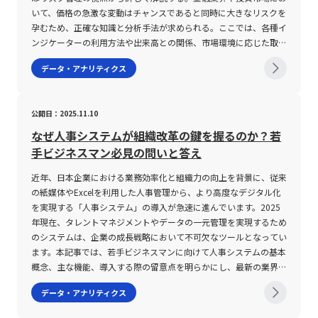
ィリティは、過去一定期間の価格変動データを基に計算され、統計
いて、価格の急激な変動はチャンスであると同時に大きなリスクを
学でいう標準偏差「σ(シグマ)」を用いて求められます。一方、イ
孕むため、正確な知識と分析手法が求められる。ここでは、各種イ
ンプライドボラティリティはオプション取引の価格から逆算するこ
ンジケーターの利用方法や出来高との関係、市場環境に応じた取引
とで算出され、市場参加者の「未来のボラティリティ」に対する期
の留意点など、現代のデジタル化された取引環境で不可欠となる情
データ・アナリティクス
待が数値として反映されます。この二つの指標は、投資の判断材料
報を体系的に整理する。 ボラティリティとは ボラティリティと
としてどちらも重要な役割を果たしますが、その意味するところや
は、金融資産における価格変動率を示す指標であり、市場の動向や
計算方法には明確な違いがあり、投資戦略に応じた活用が求められ
不確実性を測るための重要な指標とされている。 一般的に、この
公開日：2025.11.10
ます。 また、ボラティリティは単なるリスク指標にとどまらず、
用語は株式、為替、先物、CFD（差金決済取引）など、さまざまな
短期トレードにおける銘柄選択や、相場全体の変動傾向の分析、さ
金融商品に適用される。 ボラティリティが高い状態は、短期間で
なぜ人事システムが組織改革の鍵を握るのか？若
らには中長期投資のリスク管理や投資金額の配分決定にまで幅広く
大幅な価格上昇または下落が発生しやすいことを意味し、逆に低い
手ビジネスマン必見の問いと答え
活用されています。高いボラティリティを持つ銘柄は、急激な価格
状態は価格が安定していることを示す。 投資家はこの指標を基
の上昇や下落が頻発するため、効率的に短期利益を狙うデイトレー
に、リスクとリターンのバランスを判断し、どのタイミングで取引
近年、日本企業における業務効率化と組織力の向上を背景に、従来
ドやスキャルピングなどに適しています。逆に、低ボラティリティ
を実施するかの戦略決定に活かす。 また、ボラティリティは単に
の紙媒体やExcelを利用した人事管理から、より高度なデジタル化
の銘柄は安定感があり、長期保有を前提とした投資戦略において重
価格変動の大きさだけではなく、変動の頻度や値幅（スプレッド）
を実現する「人事システム」の導入が急速に進んでいます。2025
要な役割を担うのです。 ボラティリティの注意点 ボラティリティ
などを含む広範な評価項目として理解される。 具体的な種類とし
年現在、タレントマネジメントやデータの一元管理を実現するため
はあくまでも市場の価格変動を示す指標の一つであり、これだけに
ては、インプライドボラティリティ（IV）、ヒストリカルボラティ
のシステムは、企業の成長戦略において不可欠なツールとなってい
依存して投資判断を行うことは極めて危険です。まず第一に、ボラ
リティ（HV）、リアライズドボラティリティ（RV）などが挙げら
ます。本記事では、若手ビジネスマンに向けて人事システムの基本
ティリティだけでは株価の上昇・下降の方向性や根本的な投資価値
れ、これらはそれぞれ異なる観点から市場の期待や過去の実績を評
概念、主な機能、導入する際の留意点を明らかにし、最新の業界動
を十分に評価することは困難です。市場の動向や他のテクニカル指
価する。 インプライドボラティリティは将来の価格変動を予測
向を踏まえた解説を行います。また、企業が抱える人事管理の課題
データ・アナリティクス
標、ファンダメンタルズ分析などと併せて総合的に判断する必要が
し、オプション取引における評価に活用される一方、ヒストリカル
に対する解決策としてのシステム活用例や、今後のビジネス環境に
あります。 また、株価が低い銘柄においては、同じ数値の値動き
ボラティリティは過去のデータに基づいて実際の変動率を算出す
即した最適な選定ポイントについても詳述します。 人事システム