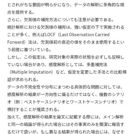
とされがちな要因が明らかになり、データの解釈に多角的な視
点を提供する。
さらに、欠測値の補完方法についても注意が必要である。
統計解析における欠測値の補完は、強い仮定の下で実施される
ことが多く、例えばLOCF（Last Observation Carried
Forward）法は、欠測値前の直近の値をそのまま使用するとい
う前提に基づいている。
しかし、この仮定は、研究対象の実際の状態を必ずしも反映し
ていない場合があり、感度解析としては、多重補完法
（Multiple Imputation）など、仮定を変更した手法との比較検
証が求められる。
データの不完全性や分布にまつわる具体的な問題に対しては、
感度解析の結果が一方向性に偏るだけではなく、複数のシナリ
オ（例：ベストケースシナリオとワーストケースシナリオ）で
検討することが推奨される。
加えて、感度解析の結果を論文に記載する際には、メイン解析
と同一の結論が得られた場合にはその事実のみを簡潔に報告す
るだけで良いが、もし異なる結果が得られた場合には、なぜそ