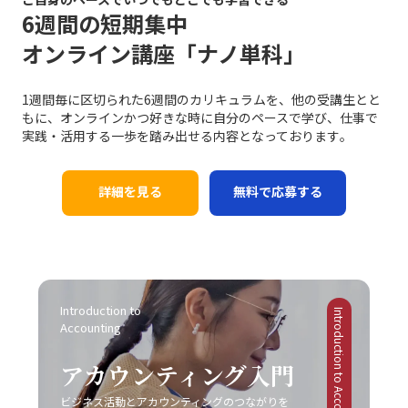
多くのビジネスシーンで応用可能であり、適切に実践する
リア上の成長機会や重要なチャンスが逃されることにつな
ています。このように、レッドオーシャンの戦い方におい
6週間の短期集中
す。論理だけでは伝え切れない部分や、感情を込めた発信
ことで、業務効率やチームの生産性の向上につながりま
がります。そのため、先延ばし癖は単なる個人的な問題に
ては、伝統的な戦略と最新のテクノロジーを融合させるこ
が不足していると、相手の共感を得ることが難しくなり、
オンライン講座「ナノ単科」
す。経験に基づく実践例を参考に、各自の環境に合った方
留まらず、社会人としての基礎力や信頼性を左右する重大
とで、競争優位性を確保する必要があるのです。 競争にお
結果的に意思疎通がうまくいかない可能性があります。こ
法を柔軟に取り入れる姿勢が求められます。 まとめ 以上
な問題と言えます。 ここで特に留意すべきは、先延ばしの
ける成功事例と失敗事例 現実のビジネスシーンにおいて、
の点について、「ビジネスにおけるコミュニケーション能
のように、ビジネスにおけるコミュニケーションの不調
背景には「完璧主義」や「失敗恐怖症」が密接に関係して
レッドオーシャン 市場での成功事例と失敗事例は多岐にわ
力」の現場においては、感情表現と論理的説明のバランス
1週間毎に区切られた6週間のカリキュラムを、他の受講生とと
は、単なる一方的な問題ではなく、双方の認識のズレや情
いるという点です。完璧主義者は、全ての条件が整うのを
たります。成功した企業は、明確な戦略と確固たる差別
を取るための訓練が不可欠です。 さらに、目的意識の欠如
もに、オンラインかつ好きな時に自分のペースで学び、仕事で
報伝達の不備、さらには思考の整理不足から来る複合的な
待ってから行動するため、結果としてタスクが無期限に先
化、そして徹底したコスト管理を実践しています。たとえ
にも注意が必要です。コミュニケーションは方法そのもの
実践・活用する一歩を踏み出せる内容となっております｡
現象です。特に「仕事で話が噛み合わない人との対処法」
延ばしにされる傾向があります。一方、失敗を恐れる心理
ば、コカ・コーラは新市場としてチューハイ・サワー市場
が目的ではなく、最終的には相手に行動変容を促すための
としては、具体的な対策を講じることが不可欠となりま
は、行動の最初の一歩を踏み出すことさえも躊躇させ、結
に参入する際、徹底した市場調査と消費者ニーズの分析に
手段です。目的が明確でないまま話を進めると、どれだけ
す。まず、会議や打ち合わせの場では、前提条件の確認や
果として問題が先送りされる原因となります。こうした心
基づく戦略展開により、短期間で一定の市場シェアを獲得
詳細を見る
無料で応募する
テクニックを駆使しても、受信者にとって重要なポイント
具体的な言葉選び、相手の理解度を逐一確認する姿勢が求
理的要因への正しいアプローチなくしては、「後回し癖の
しました。また、トヨタ自動車は常に「カイゼン」を徹底
が伝わらず、業務上の成果に結び付かない場合がありま
められます。次に、必要に応じて一度話を持ち帰り、冷静
改善」は達成しにくいと言えるでしょう。 また、ADHDの
し、品質と効率性の向上を図ることで、激しい競争環境に
す。そのため、事前に伝えたいポイントや目的を明確に
に再度整理してから再挑戦するという柔軟性も欠かせませ
ような発達障害が原因の場合には、個人の努力だけでは限
おいても堅実な成長を実現しています。 一方で、失敗に終
し、適切な手法を選択することが、効果的なコミュニケー
ん。また、自己の論理的思考を鍛えることによって、伝え
界があることを認識し、専門の医療機関やカウンセラーの
わった事例も貴重な教訓として残されています。スマート
ションにつながります。 また、コミュニケーションの現場
たい内容を的確にまとめる力は、長期的にはコミュニケー
協力を仰ぐことも大切です。一人で抱え込むことなく、適
フォン市場におけるモトローラの事例では、他社との差別
がどのような「場」か、つまり使用する媒体や環境に応じ
ション能力の向上に直結します。これにより、仕事で話が
切なサポートを受けながら、自己管理能力の向上を図るこ
化に失敗し、急激な技術革新に乗り遅れて市場からの孤立
た戦略も大切です。対面での会議、電話会議、メール、オ
Introduction to 
噛み合わない状況を未然に防ぎ、また発生した場合にも迅
とが求められます。このように、先延ばし癖の注意点は単
Introduction to Accounting
を招きました。また、日産自動車は過度なコスト削減施策
ンラインミーティングなど、ツールや場面ごとに適したコ
Accounting
速かつ効果的に対処できる基盤を作ることが可能となりま
なる行動パターンの問題を超えて、複雑な心理的・環境的
により品質低下とブランドイメージの低下を招いた結果、
ミュニケーションの方法が存在します。そのため、各媒体
す。最終的に、若手ビジネスマンにとって重要なのは、一
要因が絡み合っているため、多角的な視点からの対策が必
激戦区でのシェア確保に大きな課題を突きつけられまし
の持つ特性や限界を理解し、状況に合わせた柔軟な対応が
アカウンティング入門
方的なコミュニケーションではなく、双方の意図や認識を
要不可欠です。 ビジネス現場では、タスクを早期に処理す
た。これらの事例は、レッドオーシャンの戦い方において
必要不可欠となります。こうした注意点を踏まえて、自己
共有しあう姿勢です。今回ご紹介したポイントを実践し、
る仕組みや、効率的なスケジュール管理システムの導入も
は、単なるコスト削減や市場模倣だけでは不十分であり、
ビジネス活動とアカウンティングのつながりを
のコミュニケーション能力を継続的にブラッシュアップし