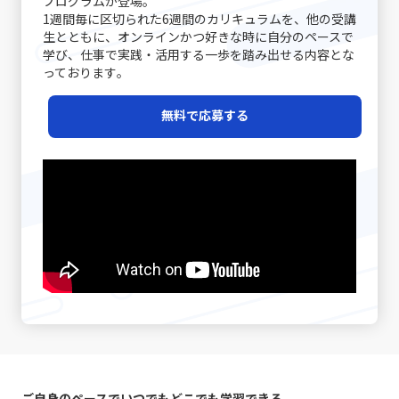
プログラムが登場｡
ず、情報伝達とコミュニケーションの違いに注意が必要で
双方のコミュニケーションの齟齬を防ぐ第一歩です。たと
自分自身を見つめ直し、効率的な業務遂行と成長機会を確
1週間毎に区切られた6週間のカリキュラムを、他の受講
が重要です。 第三に、ニッチ戦略です。市場全体ではな
す。単なるデータや数字の伝達が成功したとしても、相手
えば、新たなプロジェクトのキックオフミーティングで
実に捉えるための重要なステップと言えるでしょう。 近年
生とともに、オンラインかつ好きな時に自分のペースで
く、特定の顧客セグメントや特定のニーズに特化すること
がその情報をどう受け取り、行動に移すかはまた別の問題
は、各参加者が同じゴールと進行予定を共有することで、
は特に、テクノロジーの発展とともに多様な働き方が広が
学び、仕事で実践・活用する一歩を踏み出せる内容とな
で、競争相手の少ない領域を開拓します。高級車市場にお
です。「ビジネスにおけるコミュニケーション能力」にお
後の誤解を避けることができます。また、日常的なコミュ
る中で、自己管理能力が強く問われるようになりました。
っております｡
けるポルシェの例は、限られた層に対して圧倒的なブラン
いては、相手に正しく意図が伝わるかどうかが重要であ
ニケーションにおいても、相手の表情や声のトーン、さら
その中で「後回し癖の改善」に取り組むことは、単なる習
ド価値を提供する成功例と言えるでしょう。この戦略は、
り、結果として行動変容が起こることが成功指標となりま
には話の流れからその理解度を汲み取る姿勢が重要です。
慣の見直しにとどまらず、自己のキャリア戦略を見直すた
レッドオーシャンの戦い方の一環として、自社の強みや専
無料で応募する
す。 また、コミュニケーションには必ずしも相手に完全に
経験豊富なマネージャーの中には、相手の話し方をよく観
めの重要な要素ともなっています。次のセクションでは、
門性を最大限に活かすための戦略として注目されていま
伝えることができないという不確実性があります。言葉だ
察し、適宜「確認の質問」を挟むことで、対話の精度を高
先延ばし癖がもたらす具体的な影響と、注意すべきポイン
す。 市場の変化と戦略の進化 テクノロジーの進化、グロ
けでは伝えきれない非言語的要素、例えば身振り手振りや
める手法を実践している方もいます。さらに、後日話の内
トについて詳述していきます。 先延ばし癖の注意点 先延
ーバルな競争、そして顧客ニーズの多様化により、現代の
表情、声のトーンなどが大きな役割を果たしており、これ
容を再整理し、改めて議論を行う「仕切り直し」も効果的
ばし癖に対して注意すべきポイントは多岐に渡ります。ま
市場環境はかつてないほど複雑かつダイナミックになって
らを適切に使い分けることが求められます。誤解を生むリ
です。特に、感情が絡んだ会話や大きな意思決定が必要な
ず、先延ばし癖が進行すると、日々の業務に対する自己効
います。さらに、デジタルトランスフォーメーション
スクがあるため、「既読」や「いいね」など、オンライン
シーンでは、一度話題を持ち帰り、冷静な判断のもとで再
力感が低下し、やがて自信を失う危険性が高まります。仕
（DX）の波に乗ることで、従来のビジネスモデルに大きな
での簡素なサインに依存しすぎると、真意が伝わらず、結
度議論を交わすことで、双方にとって納得のいく結論に至
事を着手するたびに「また先延ばしをしてしまった」とい
変革が起きています。このような時代で「レッドオーシャ
果として混乱が生じる恐れがあります。 さらに、自分自身
ることが期待されます。最後に、自己の伝達力を向上させ
う自己否定的な考えが自己評価を下げ、メンタルの悪循環
ンの戦い方」を模索する際、伝統的な戦略だけではなく、
のバイアスにも気を付ける必要があります。各個人が持つ
るために、日常的に論理的思考をトレーニングすることが
を生むことになります。また、タスクが山積みになること
デジタル技術の活用や情報分析に基づく意思決定が求めら
固定概念や先入観は、意図しない誤解やコミュニケーショ
重要です。論理的に物事を整理し、因果関係を明確にする
により、精神的・肉体的なストレスが急増する点にも十分
れるようになりました。 例えば、デジタルマーケティング
ンのズレを引き起こす原因となりえます。自分の考えが常
習慣は、情報の抜け漏れを防ぎ、効率的なコミュニケーシ
な注意が必要です。 さらに、生産性の低下は、個人だけで
やビッグデータ解析を駆使して市場の動向をリアルタイム
に正しいという前提に立たず、相手の立場や背景を十分に
ョンの基盤となります。若手ビジネスマンが自身のキャリ
はなく、組織全体に悪影響を及ぼす可能性があります。プ
で把握し、消費者のニーズの変化に迅速に対応する手法
理解しながら対話を進めることが、円滑なコミュニケーシ
アを磨く上で、これらの手法を実践することは、長期的な
ロジェクトの進行が遅れることで、チームメンバー間の連
は、競合他社に先駆けた効果的な戦略です。SNSやオンラ
ョンを促進します。 また、論理と感情のバランスが重要で
成長にも大きく寄与するでしょう。これらの具体的な対処
携が乱れ、結果として全体のパフォーマンスが低下するリ
インプラットフォームでのブランディングも、従来の広告
す。ビジネスシーンでは、論理的な説明が求められる場面
戦略は、「仕事で話が噛み合わない人との対処法」として
スクがあります。これにより、個人の評価が下がり、キャ
や宣伝方法とは一線を画す新たな方法として取り入れられ
ご自身のペースでいつでもどこでも学習できる
も多い一方で、相手の感情に寄り添うことも必要不可欠で