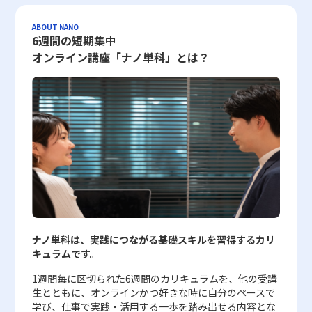
場合、その銘柄は市場全体よりも敏感に反応し、大きな上下動を伴
強力なツールとして、多様なビジネスシーンにおいて有効な手法で
データが最新かつ正確であるか、また調査手法に偏りがないかとい
されるため、公平性が保たれやすいこと しかしながら、定量的評
従来のブラックリスト方式よりも柔軟かつ精密な判断が可能とな
適用するかという点が重要な検討課題として浮上します。本研究に
いやすいとされます。たとえば、ベータ値が2.0の銘柄は、市場が
す。各選択肢を視覚的に整理し、数値や確率によって評価すること
った点を確認することによって、度数分布の結果が現実を正しく反
価にはいくつかのデメリットも存在します。評価基準が数字に限定
り、未知の攻撃パターンに対しても自動的に対応できる点が大きな
おいて示されたように、未来に対して「今よりもストレスが増える
ABOUT NANO
1%動いた際に2%の変動が予想され、上昇局面では大きな利益を期
6週間の短期集中
で、従来の感覚に頼った判断から脱却し、客観的な判断基準を確立
映しているかどうかの判断材料としなければなりません。したがっ
されるため、業務過程での努力や工夫、社員個々の成長過程が評価
強みです。また、システムの自動監視機能により、管理者は日々の
ことはない」との認識を持つことは、深刻な先延ばし癖の低減と密
待できる可能性がある一方、下落局面では急激な損失リスクが伴い
することができます。また、プロジェクトマネジメントや業務プロ
て、度数分布表の作成にあたっては、データの前処理やクリーニン
に反映されにくく、場合によっては過度な成果主義やノルマ意識を
運用負荷を大幅に軽減でき、結果としてサーバーリソースの有効活
オンライン講座「ナノ単科」とは？
接に関連していますが、単に楽観的に考えるだけでは十分な対策と
ます。逆に、ベータ値が1.0未満の銘柄は、比較的市場の動きに影
セスの改善、さらには新規事業の立ち上げにおいても、デシジョン
グの工程も重要な要素となり、ビジネスシーンでその結果を活用す
助長する恐れがあります。また、単なる数字だけでは状況の背景や
用にもつながります。 企業ネットワークにおいては、セキュリテ
はなりません。まず、実務や学問においては、楽観的な認知と現実
響されにくく、安定した株価推移が期待されると考えられます。ま
ツリーの活用は効果を発揮しやすいと言えます。 一方で、デシジ
る際には、総合的な視点から分析の信頼性を確保することが求めら
プロセスが把握できないため、評価結果に対して社員から不満やス
ィレピュテーションを用いることで、次のような具体的なメリット
的な状況判断とのバランスを保つことが求められます。過度な楽観
た、稀にベータ値がマイナスとなるケースも見受けられ、これは市
ョンツリーの運用には、評価項目の選定や詳細すぎる分岐設定によ
れます。 まとめ 度数分布は、単なる数値の羅列からデータの全体
トレスが生じるケースも少なくありません。したがって、定量的評
が得られます。まず第一に、広範なセキュリティ脅威に対して、リ
主義は、リスクや問題の先送り、さらには計画不全といった逆効果
場全体と逆の動きをする特殊な銘柄を示すものであり、資産の分散
る複雑化、さらには関係者との認識共有の不足など、いくつかのリ
像を把握するための有力なツールとして、統計分析やマーケティン
価を導入する際には、達成数値を明確に設定すると同時に、業務全
アルタイムで信頼性の低い通信を排除できるため、システム全体の
を招く可能性があるため、現状認識と未来予測に基づく合理的な意
投資において注目される側面もあります。 ベータ値は、統計的手
スクが伴います。これらの点を十分に理解し、適切なバランスを保
グリサーチを行う現代のビジネスシーンにおいて欠かせない手法で
体を支える組織文化や社員のモチベーションの維持に十分配慮する
安全性が飛躍的に向上します。第二に、管理作業が自動化されるこ
思決定が必要不可欠です。また、研究では「時系列的幸福観」に関
法として回帰分析を用いて算出されるため、計算方法や使用する市
ちながら運用することで、より効果的な意思決定プロセスを実現す
す。本記事では、度数分布がどのような概念であり、どのように構
必要があります。 定性的評価の特徴とそのメリット・デメリット
とで、日々のセキュリティ更新や手動チェックの必要性が大幅に削
しては先延ばし癖との有意な関係が見られなかったため、幸福感そ
場指数によって数値が変わる可能性があります。投資家が利用する
ることが可能となります。また、最新のクラウドツールを積極的に
築されるかについて、階級、階級値、度数、累積度数、相対度数、
定性的評価は、数値では示しきれない多様な側面を捉えるために採
減され、人的リソースの最適化が図られます。第三に、不要なトラ
のものの増大だけでは先延ばし行動を改善するには不十分であるこ
情報サービスや証券会社の提供するツールにおいては、ベータ値が
活用することで、デシジョンツリーの構築や運用にかかる手間を削
累積相対度数といった各用語を具体例とともに解説しました。ま
用される方法であり、特に人材マネジメントの分野においてその有
フィックが削減される結果、サーバー負荷が低減され、サービスの
とが示唆されています。つまり、未来に希望を抱くことは重要です
容易に参照できるため、個別銘柄のリスク評価の一要素として広く
減し、現場レベルでの迅速かつ柔軟な対応を可能とする環境が整い
た、データから平均値、中央値、最頻値を求める方法についても言
用性が高く評価されています。例えば、コミュニケーション能力、
安定運用が実現されます。これらのメリットにより、企業はセキュ
が、その実現のためには具体的な行動計画の策定や、現実的なスト
活用されています。なお、この数値は歴史的な株価データに基づい
つつあります。 最終的に、デシジョンツリーはただの図表ではな
及し、どの指標がどのような状況下で有効であるかについて理解を
リーダーシップ、企業理念への適合性など、明確な数値で測定する
リティリスク管理コストを効率的に削減しながら、より高度な攻撃
レス管理技術の導入が必須となります。さらに、使用された評価尺
て算出されるため、将来的な株価変動を完全に予測するものではな
く、戦略的判断を支える一つのフレームワークとして、業務改善や
深めていただけたものと思います。さらに、ExcelやGoogleスプレ
ことが難しい項目については、定性的な要素が重要な役割を果たし
対策を講じることが可能となっています。 レピュテーションの活
度としては「日本語版Pure Procrastination Scale」が採用されて
く、あくまで過去の相関関係を示す参考指標として利用するのが適
新規プロジェクトの立ち上げ、リスクマネジメントの分野で確固た
ッドシートを活用した度数分布表の作成方法、特にFrequency関数
ます。br> そのメリットとしては、以下の点が挙げられます。br>
用における注意点 一方で、セキュリティ分野のレピュテーション
おり、これは個々人の先延ばし傾向を客観的に把握する上で有効で
ナノ単科は、実践につながる基礎スキルを習得するカリ
切です。 市場環境が刻々と変化する中で、ベータ値は銘柄選びの
る位置を築いています。20代というキャリア初期の段階から、こ
やCOUNTIF、COUNTIFS関数を通じた実践的な技法についても解説
・数値だけでは把握しきれない、社員の行動や成長、モチベーショ
には、いくつかの注意すべき点や限界も存在します。まず、レピュ
あるものの、心理的・環境的要因との複雑な相互作用を完全に捉え
キュラムです。
一助となるだけでなく、ポートフォリオ全体のリスク管理や資産配
のような体系的な手法を習得し実践することは、将来的な意思決定
し、視覚的にヒストグラムを生成するプロセスを紹介しました。
ンといった質的側面を包括的に評価できること ・プロセスや行
テーションは過去のデータや実績に依存して評価が行われるため、
るには限界があることも留意すべきです。加えて、先延ばし行動の
分の見直しにも寄与する指標です。たとえば、リスクを抑えた投資
力の向上や、組織全体の競争力強化に直結する重要なスキルとなる
今後、ビジネスの現場において、ビッグデータやAI技術を駆使した
動、意欲など、業績に至るまでの過程を評価することで、今後の課
最新の脅威情報やゼロデイ攻撃に対しては必ずしも迅速な反映がで
背景には個々のライフスタイルやストレス耐性、さらには社会的支
1週間毎に区切られた6週間のカリキュラムを、他の受講
戦略を採用する投資家であれば、ベータ値が低めの銘柄を中心にポ
でしょう。今後も業務環境や市場が急速に変動する中で、定量的か
データ分析への需要がさらに高まる中、度数分布の理解とその活用
題や改善点が見えてくること ・顧客の声や市場の反応など、フィ
きない可能性があります。また、評価基準が複雑で多岐にわたるた
援の有無といった多様な要因が関与しているため、単一の指標にの
生とともに、オンラインかつ好きな時に自分のペースで
ートフォリオを構築することで、市場全体の不安定な動きに対して
つ論理的なアプローチはますます求められることから、デシジョン
法は、データに基づく合理的な意思決定を支える重要なスキルとし
ードバックから新たな戦略やサービス改善に結びつけることができ
め、システム間での評価方法にばらつきが生じる場合もあります。
み依存することは避け、複数の観点からのアプローチが今後の研究
学び、仕事で実践・活用する一歩を踏み出せる内容とな