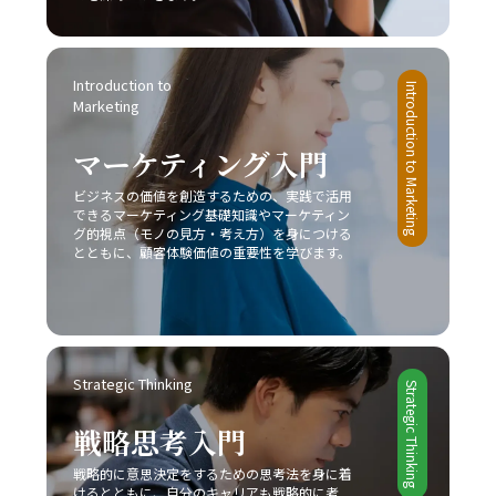
で、徐々に「後回し癖の改善」の効果を実感できるはずで
要性とその具体的な戦略について解説してきました。レッ
す。 最終的には、先延ばし癖を克服し、時間とエネルギー
ドオーシャンとは、既存市場における激しい競争環境を指
を有効活用するための意識改革が求められます。焦らず、
し、価格競争や限られた市場シェア、利益率の低下といっ
一歩一歩着実に、自己改善のプロセスを進めることが重要
Introduction to 
たリスクが伴います。このような中で成功するためには、
Introduction to Marketing
です。皆さんが今後、業務上の課題を迅速かつ効果的に解
Marketing
他社との差別化、コストリーダーシップ、ニッチ戦略など
決し、自己成長を加速させる一助となることを心より願っ
自社の強みを最大限に活かすアプローチが不可欠です。ま
ています。この取り組みが、豊かなキャリア形成と充実し
マーケティング入門
た、デジタル技術や最新の市場動向を取り入れることで、
た人生への道を切り開くための大きな一歩となるでしょ
従来の戦略だけでなく新たなビジネスモデルの構築が求め
ビジネスの価値を創造するための、実践で活用
う。
られています。 今後のビジネスシーンは、一層熾烈な競争
できるマーケティング基礎知識やマーケティン
と急速な市場変化が予想されるため、レッドオーシャン 戦
グ的視点（モノの見方・考え方）を身につける
い方においても、常に柔軟な発想と先を見据えた戦略が必
とともに、顧客体験価値の重要性を学びます。
要です。成功事例に見ると、スターバックス、コカ・コー
ラ、トヨタ自動車などが、自社の独自性を武器にして激戦
区を勝ち抜いていることからも、自社の強みをしっかりと
把握し、独自の価値提案を行うことの重要性が理解できる
でしょう。さらに、競合他社との違いを明確にし、適切な
Strategic Thinking
タイミングで戦略の見直しと改善を図ることで、どのよう
Strategic Thinking
な厳しい市場環境でも勝利を掴むことが可能となります。
戦略思考入門
最終的に、レッドオーシャンの戦い方においては、単なる
生存戦略ではなく、今後も持続的な成長を実現するための
戦略的に意思決定をするための思考法を身に着
基盤として、企業やビジネスパーソン自身が常に学び、挑
けるとともに、自分のキャリアも戦略的に考