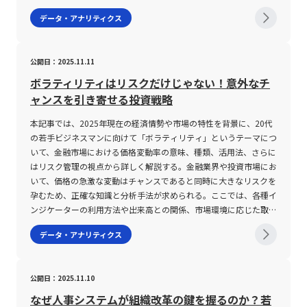
となるでしょう。 ボラティリティとは ボラティリティとは、金融
データ・アナリティクス
市場における価格変動の度合いを示す指標であり、株式、債券、商
品先物などさまざまな金融商品のリスク評価に用いられます。具体
的には、ある資産の価格が時間の経過とともにどの程度変動するか
公開日：2025.11.11
を数値化したもので、一般にパーセンテージや標準偏差といった形
で表現されます。例えば、ボラティリティが高い銘柄は、短時間で
ボラティリティはリスクだけじゃない！意外なチ
大幅な値動きを見せることが多く、そのためハイリスクハイリター
ャンスを引き寄せる投資戦略
ンと評価される一方、ボラティリティが低い銘柄は、安定的な価格
推移を示し、ローリスクローリターンと見なされます。 ボラティ
本記事では、2025年現在の経済情勢や市場の特性を背景に、20代
リティの評価は、従来の過去のデータに基づいた「ヒストリカルボ
の若手ビジネスマンに向けて「ボラティリティ」というテーマにつ
ラティリティ(HV)」と、市場の将来予測を反映した「インプライド
いて、金融市場における価格変動率の意味、種類、活用法、さらに
ボラティリティ(IV)」の2種類に大別されます。ヒストリカルボラテ
はリスク管理の視点から詳しく解説する。金融業界や投資市場にお
ィリティは、過去一定期間の価格変動データを基に計算され、統計
いて、価格の急激な変動はチャンスであると同時に大きなリスクを
学でいう標準偏差「σ(シグマ)」を用いて求められます。一方、イ
孕むため、正確な知識と分析手法が求められる。ここでは、各種イ
ンプライドボラティリティはオプション取引の価格から逆算するこ
ンジケーターの利用方法や出来高との関係、市場環境に応じた取引
とで算出され、市場参加者の「未来のボラティリティ」に対する期
の留意点など、現代のデジタル化された取引環境で不可欠となる情
データ・アナリティクス
待が数値として反映されます。この二つの指標は、投資の判断材料
報を体系的に整理する。 ボラティリティとは ボラティリティと
としてどちらも重要な役割を果たしますが、その意味するところや
は、金融資産における価格変動率を示す指標であり、市場の動向や
計算方法には明確な違いがあり、投資戦略に応じた活用が求められ
不確実性を測るための重要な指標とされている。 一般的に、この
公開日：2025.11.10
ます。 また、ボラティリティは単なるリスク指標にとどまらず、
用語は株式、為替、先物、CFD（差金決済取引）など、さまざまな
短期トレードにおける銘柄選択や、相場全体の変動傾向の分析、さ
金融商品に適用される。 ボラティリティが高い状態は、短期間で
なぜ人事システムが組織改革の鍵を握るのか？若