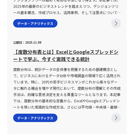
のため、投資を行う際には銘柄の流動性や出来高、取引市場の環境
表直後や主要市場の開始直後は、出来高の急増に伴い値動きが激し
社員のスキル、資格、社内表彰など、個々のキャリアデータを管理
2025年の最新のビジネストレンドを踏まえつつ、デシジョンツリ
といった要素も十分に考慮し、ボラティリティの数値と合わせて総
くなるケースが多い。 例えば、米ドル/円やユーロ/米ドルなどの
し、将来的な人材配置や組織改革の基盤とします。・勤怠・給与管
ーの基本概念、作成プロセス、活用事例、そして注意点について詳
合的なリスク評価を行うことが不可欠です。 さらに、ボラティリ
主要通貨ペアでは比較的安定した動きが見られる一方、南アフリカ
理機能：出勤情報、有給休暇の管理、残業時間の集計、さらには各
述し、今後のキャリアや業務改善活動において実践的な知識と技術
データ・アナリティクス
ティの計算方法自体も複雑な側面を持ち合わせています。たとえ
ランド（ZAR）やトルコリラ（TRY）のようなマイナー通貨は急激
種手当の計算までを自動化し、担当者の負担を軽減します。また、
を提供することを目的としています。 デシジョンツリーとは、目
ば、ヒストリカルボラティリティの場合は、過去の各取引日の価格
な変動が発生しやすい。 加えて、市場の参加者数や取引環境によ
最近のシステムは、備品管理や社内イベント、株主総会、施設管理
標達成のために考えうる複数の選択肢を視覚的に整理し、各選択肢
変動を統計的手法によって解析する必要があり、多くの場合専門の
って流動性が低下する場合、意図した価格での取引が成立せず、思
など総務業務もカバーする場合があり、統合型の「人事・総務シス
の結果や影響を定量的に比較検討するためのフレームワークです。
公開日：2025.11.09
ツールやソフトウェアが用いられます。一方、インプライドボラテ
わぬ損失が発生するリスクが高まる。 また、ボラティリティが高
テム」として提供される事例も少なくありません。これらの機能を
もともとは統計学やオペレーションズリサーチの分野で発展してき
ィリティは、オプションの理論価格を算出する「ブラック‐ショー
い時はストップロス注文のスリッページ（損切り注文が予想より不
通じて、社員一人ひとりの情報がリアルタイムで更新され、経営層
たこの手法は、ビジネスプロセスマネジメントやプロジェクトマネ
【度数分布表とは】ExcelとGoogleスプレッドシ
ルズ・モデル」などの数学的モデルに依拠しており、投資家にとっ
利な価格で成立すること）のリスクも存在するため、リスク管理の
に対しても迅速かつ正確な情報提供が可能となります。 人事シス
ジメントにおいて、論理的整合性を担保しながら意思決定を行うた
ートで学ぶ、今すぐ実践できる統計
ては高度な知識が要求される場面も存在します。こうした背景か
徹底が不可欠である。 投資家は、自身の許容リスクの範囲内で取
テムの注意点 人事システムを導入するにあたっては、その利便性
めの有力なツールとして位置付けられています。デシジョンツリー
ら、ボラティリティの数値そのものが投資判断の全てを物語るわけ
引量を調整し、市場の急変動に備える必要がある。 さらに、テク
や効果の高さと同時に、いくつかの注意点が存在します。第一に、
は、選択肢をツリー状に展開することで、結果の予測やリスク評価
度数分布は、統計データの全体像を把握するための基礎概念とし
ではなく、細部にわたる理解と他の分析手法とのバランスが重要視
ニカル分析指標としては、ボリンジャーバンドやヒストリカル・ボ
導入目的と求める機能との整合性を十分に確認する必要がありま
を容易にし、複雑な問題を整理することに寄与します。 デシジョ
て、ビジネスにおけるデータ分析や市場調査の現場で広く活用され
されるのです。 なお、ボラティリティの数値を具体的に用いる場
ラティリティインジケーター、ADR（日中平均レンジ）などが活用
す。各企業が抱える人事課題は多岐にわたりますが、例えば採用活
ンツリーの基本概念と活用意義 デシジョンツリーは、図形として
ています。特に、20代の若手ビジネスマンがこれから様々なデー
合、たとえば当日のボラティリティは「トゥルー・レンジ(TR)」と
されるが、これらのツールの設定や使用方法を十分に理解していな
動のステータス管理が不十分な企業と、社員のキャリアデータの一
正方形、円、三角形などのシンプルな記号を用い、意思決定の各段
タに触れる機会を増やす現代において、度数分布の理解とその作成
「ティピカル・プライス(TP)」を活用した計算式で示されることが
いと、誤った判断を導くリスクも内在している。 市場の時間帯に
元管理が不備な企業とでは、必要とするシステム機能も大きく異な
階を明確化する手法です。一般的には、ツリーの始点である意思決
手法は、的確な意思決定を支える貴重なツールとなります。本記事
一般的です。その計算式は「当日のボラティリティ(%) ＝ 当日の
よるボラティリティの変動、季節的な変動要因、さらには政治的・
ります。したがって、現状の業務プロセスを正確に把握し、システ
定ノード（多くの場合、正方形）が配置され、その後に続く確率ノ
では、度数分布の基本的な定義から、ExcelやGoogleスプレッドシ
TR／当日のTP × 100」と表現され、TRとしては当日の高値と安値
経済的なイベントが影響を及ぼすため、常に最新の市場情報と分析
ムが課題解決に寄与できるかどうかを厳密に評価することが求めら
ードやイベントノード（円形）を経て、最後に結論や結果を示す終
ートを用いた実践的な作成方法、さらには平均値・中央値・最頻値
の差、あるいは前日の終値との比較結果の中で最大の値が使用され
手法を駆使する必要がある。 このように、ボラティリティが提供
れます。 第二に、システムの提供形態――クラウド型、オンプレミス
点ノード（三角形）が設置されます。この構造を通じて、各分岐に
といった代表的な統計値の求め方に至るまで、具体例を交えて詳細
データ・アナリティクス
ます。この計算方法により、一般的には5%以上のボラティリティ
するチャンスと同時に、リスク対策としての戦略策定が求められる
型、またはパッケージ型などをはじめとする各種導入方式――が自社の
対する数値的な評価や発生確率の要素を具体的に計算することが可
に解説します。 度数分布とは 度数分布とは、膨大なデータ群を特
が確認された場合、その日は「変動が激しい市場」と判断されるこ
点は、投資初心者のみならず、経験豊富なトレーダーにとっても非
要件と合致していることが重要です。クラウド型であれば短期間で
能となり、より客観的に業務上のリスクとリターンを見極めること
定の区間（階級）に分類し、各区間に属するデータの個数（度数）
とが多いですが、資産クラスや市場環境に応じた柔軟な解釈が求め
常に重要である。 具体的な注意事項として、以下の点が挙げられ
の導入が可能であり、初期投資を抑えた運用ができる一方、自社に
ができます。 デシジョンツリーの活用意義は、単に結果を予測す
をまとめた表またはグラフのことです。データの羅列だけではその