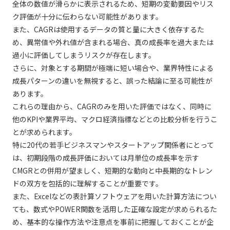
全体の数値が滑らかに表示されるため、短期の変動要因やリス
ク評価が十分に伝わらない可能性があります。
また、CAGRは使用するデータの質と量に大きく依存するた
め、異常値や外れ値が含まれる場合、真の成長率を過大または
過小に評価してしまうリスクが存在します。
さらに、対象とする期間が極端に短い場合や、業界特性による
成長パターンの違いを無視すると、誤った結論に至る可能性が
あります。
これらの理由から、CAGRのみを用いた評価ではなく、同時に
他のKPIや業界平均、マクロ経済指標などとの比較分析を行うこ
とが求められます。
特に20代の若手ビジネスマンやスタートアップ関係者にとって
は、初期段階の成長評価においては月単位の成長率を示す
CMGRとの併用が望ましく、短期的な動向と中長期的なトレン
ドの双方を包括的に理解することが重要です。
また、Excelなどの表計算ソフトウェアを用いた計算方法につい
ても、数式やPOWER関数を活用した正確な設定が求められるた
め、基本的な操作方法や注意点を事前に把握しておくことが企