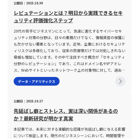
られます。 このように、ボラティリティを活用する際には、その
公開日：2025.10.30
る。 ・ボラティリティの値動きを正確に把握するためには、各種
特化したカスタマイズが難しい場合もあります。一方で、オンプレ
るためのツールとしてだけでなく、複数の施策や戦略を並行して検
特徴を一目で把握することが難しい場合に、各区間ごとにまとめる
数値の意味合いや背景、そして計算方法に内在する不確実性を十分
インジケーターを組み合わせた複合的な分析が必要である。 ・経
ミス型はシステムのカスタマイズが容易である反面、導入に時間と
討する際の意思決定プロセスの透明性を高め、関係者間での認識共
ことで全体の傾向や分布状況が明確に示されます。例えば、厚生労
レピュテーションとは？明日から実践できるセキ
に理解することが投資リスクを抑制するための鍵となります。若手
済指標や市場ニュースと連動して発生する急激な価格変動に対し、
コストがかかるという特徴があります。このため、実態に即した導
有を促進する点にもあります。たとえば、新規事業の立ち上げやマ
働省が実施した裁量労働制度の実態調査や、総務省統計局の男女平
ュリティ評価強化ステップ
ビジネスマンとして投資市場に挑む際には、まず基本的な概念と計
迅速な判断と柔軟な資金管理が求められる。 ・市場の流動性低下
入計画を立案することが不可欠です。第三に、サポート体制および
ーケティング戦略の策定、業務効率化のための設備投資の判断な
均寿命のデータなど、さまざまな統計資料において、データを視覚
算方法を把握し、併せて市場全体の流動性や個別銘柄の特性といっ
時には、意図通りの取引が成立しにくくなるため、取引コストやス
ベンダーの専門知識のレベルも導入の際に注意すべきポイントで
ど、さまざまな局面で利用が可能です。さらに、定量的評価のプロ
的に整理し、全体像や偏りを理解するためのツールとして用いつつ
20代の若手ビジネスマンにとって、急速に進化するサイバーセキ
た情報を統合的に評価する姿勢が必要です。 まとめ 本記事では、
プレッドの拡大にも留意すべきである。 ・ボラティリティが極端
す。人事システムは、労働法改正や働き方改革など、外部環境の変
セスを通じて、感覚的・直感的な判断に偏るリスクを低減し、科学
あります。具体的な例を挙げると、アジア31カ国の男女平均寿命
ュリティ対策の分野は、日々の業務だけでなく、情報資産の保護に
資産運用や投資の際に欠かせない「ボラティリティ」の概念につい
に高い局面では、自動売買ツールやストップロスなどのリスク管理
化に迅速に適応する必要があるため、契約前にベンダーのサポート
的な根拠に基づいた意思決定をサポートすることが大きなメリット
のデータでは、各国の寿命値を階級ごとに区切り、どの階級に属す
も欠かせない要素となっています。近年、企業におけるセキュリテ
て、専門的かつ実務的な視点から解説しました。ボラティリティと
対策を適切に用いることが重要である。 これらの注意点を理解し
実績や技術的背景を十分に確認し、トラブル発生時にも的確に対応
となります。 デシジョンツリーの作成プロセスと具体的手順 デシ
る国が多いのか、また各階級の相対的な割合がどの程度であるかを
ィリスクは多様化しており、従来の防御策だけでは対処しきれない
は、金融商品における価格変動の大きさを示す指標であり、ヒスト
た上で、ボラティリティを上手に活用するための投資戦略を構築す
できる体制が整っているかどうかを評価することが求められます。
ジョンツリーの作成プロセスは、基本的に4つの段階に分かれま
把握することが可能です。この考え方は、ビジネスにおける市場分
脅威も増加しています。その中で注目すべき概念が「セキュリティ
リカルボラティリティとインプライドボラティリティという二つの
ることが、健全な資産運用につながる。 また、テクノロジーの進
また、既存のシステムとの連携も見逃せません。企業によっては、
す。まず第一に、検討すべきテーマと最終的なゴールを明確化する
析や顧客属性の把握、商品需要の予測など、さまざまな分野で応用
分野のレピュテーション」であり、これはドメイン名やIPアドレ
カテゴリーに分けられること、またその数値が高ければリスクが高
展に伴い、2025年現在ではAIや機械学習を活用したボラティリテ
既存の勤怠管理システムや給与計算システムとのデータ交換が必要
ことが必須です。この段階では、業務効率化やコスト削減、リスク
することができ、データドリブンなアプローチを推進する上で重要
ス、Webサイトといったネットワーク上の対象物に対して、過去の
く、低ければ安定的なリターンが期待できるという基本的な考え方
ィ予測ツールが登場しており、リアルタイムでの相場分析が一層高
となるため、相互の連携性が確保されているかどうか、一度運用事
管理といった目的に対して、どのような評価基準を用いるかを事前
な役割を果たします。 度数分布の作成においては、「階級」「階
実績や行動履歴に基づき信頼性を評価する技術です。本記事では、
を理解することが重要です。さらに、実際の投資においては、ボラ
データ・アナリティクス
度化している。 これにより、従来のテクニカル指標と組み合わせ
例を精査することが推奨されます。さらに、実際の操作画面につい
に整理し、各項目を数値化するための指標を設定します。たとえ
級値」「度数」「累積度数」「相対度数」「累積相対度数」といっ
レピュテーションの仕組みやその種類、また具体的なメリットと併
ティリティ単独での判断に頼るのではなく、他のテクニカル指標や
た多角的な分析が可能となり、リスク管理やエントリータイミング
ても十分な検証が不可欠です。システムがどれだけ高機能であって
ば、ある自動化ツールの導入効果を評価する場合、初期投資額、運
た用語が頻繁に用いられます。「階級」とはデータの分類区間のこ
用すべきセキュリティ対策について、専門的な視点から詳述しま
市場環境、銘柄ごとの特性といった多角的な分析が求められます。
の精度向上が期待できる。 しかしながら、こうしたツールに依存
も、利用する社員にとって操作性が低いと情報の入力漏れや誤操作
用コスト、期待される利益の増加やコスト削減効果など複数の数値
とであり、その区間内に含まれるデータ数を「度数」としてカウン
す。 セキュリティ分野のレピュテーションとは セキュリティ分野
特に、短期トレードにおいては値動きの大きな銘柄が好まれる一方
しすぎることなく、投資家自身の市場観察や経験に基づく分析も重
公開日：2025.10.27
を招く恐れがあるため、トライアル運用やデモンストレーションな
を検討材料とします。 第二に、実際にツリーの骨組みとなるレイ
トします。また、各階級の「階級値」とは、その階級における代表
におけるレピュテーションとは、本来「評判」や「風評」という意
で、中長期投資においては安定性の高い低ボラティリティ銘柄が有
要視されるべきである。 市場の変化に応じた柔軟な対応力と、理
どを通じて、現場視点での評価を十分に行うことが重要です。 ま
アウト作成に着手します。まず意思決定ノードとして正方形を配置
値を意味し、一般的には階級の上下限の平均値が採用されます。例
味合いを持つ言葉を基に、IPアドレス、ドメイン、Webサイトなど
先延ばし癖とストレス、実は深い関係があるの
利とされることから、投資目的に合わせた銘柄選定が成功の鍵とな
論と実践を両立させたトレード手法の確立が、今後の投資成功の鍵
とめ 本記事では、20代の若手ビジネスマンを対象に、最新のビジ
し、その中に今回のテーマを明記します。その後、各意思決定に対
えば、あるデータが「70歳以上75歳未満」といった階級に分類さ
各種ネットワーク上の対象物の信頼性を数値化または評価する技術
か？最新研究が明かす真実
ります。また、計算方法や流動性リスク、株価水準の違いによるボ
となるだろう。 まとめ 本記事では、「ボラティリティ」という金
ネス環境において重要性を増している「人事システム」について詳
する選択肢を整理し、確率ノードやイベントノードとして各分岐に
れる場合、その階級値は (70＋75)÷2=72.5 となります。これによ
を指します。具体的には、過去の活動履歴、トラフィックパター
ラティリティの相対的な評価についても十分に認識し、適切なリス
融用語の意味やその種類、そして取引における活用法と注意点につ
述しました。システム化された人事管理は、従来の紙媒体やExcel
置き換えていきます。各選択肢について、さらに詳細な評価項目と
り、度数分布表から全体の平均値を求める計算式（平均値＝Σ(階級
ン、第三者からのフィードバック、さらには他のセキュリティベン
本記事では、未来に対する楽観的な認識が先延ばし癖に与える影響
ク管理策を講じることが必要です。2025年の現在、テクノロジー
いて、具体的かつ詳細に解説してきた。 ボラティリティは、金融
による管理方法と比べ、情報の更新や一元管理、そしてタレントマ
して、期待値や発生確率、各プロセスにおけるリスク項目などの数
値×度数)／度数の合計）を用いて、具体的な統計指標を算出する
ダーによる評価など、複合的な情報をもとにして算出されます。こ
について検証します。現代のビジネスシーンにおいて、時間管理や