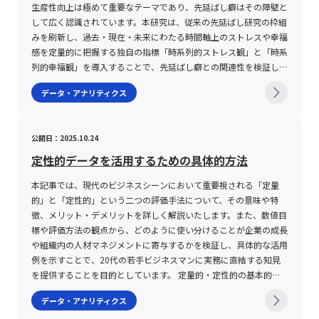
の進歩や市場環境の多様化により、ボラティリティを含む投資指標
市場における価格の変動率を示す指標であり、投資家が市場リスク
ネジメントを通じた組織改善に大きく寄与します。また、人事シス
値を添えることで、全体の評価精度が向上します。 第三に、洗い
ことが可能となります。 さらに、度数分布表はグラフとして視覚
の評価は、スパムメールの送信、フィッシングサイトの運営、マル
生産性向上は極めて重要なテーマであり、先延ばし癖はその障壁と
はより複雑化していますが、その分、精緻な分析が求められる時代
を評価し取引戦略を立案する際の重要な要素となる。 インプライ
テムの機能は採用管理、人事評価、勤怠・給与管理、労務管理等に
出された選択肢をもとに、段階的な分岐を展開します。業務の具体
化することにより、ヒストグラムと呼ばれる形式で表現されること
ウェア感染のリスクなど、悪意ある行動の有無を判断するための重
して広く認識されています。本研究は、従来の先延ばし研究の枠組
へと進化していることは明らかです。 若手ビジネスマンとして今
ドボラティリティ、ヒストリカルボラティリティ、リアライズドボ
またがり、各企業の多様なニーズに対応できる柔軟性を有していま
的なプロセスや、導入後に想定される各種シナリオ、リスクとベネ
も一般的です。ヒストグラムは、各階級ごとの度数を棒グラフで示
要な指標となっており、結果としてセキュリティ対策の精度向上に
みを刷新し、過去・現在・未来にわたる時間軸上のストレスや幸福
後ますますグローバルな視点から資産運用やリスクマネジメントに
ラティリティといった複数の視点から市場の動向を分析する手法
す。一方で、システム導入においては、自社の業務プロセスに合致
フィットを評価するために、各分岐先において数値化された評価を
すため、データの偏りや集中傾向を直感的に把握できる利点があり
寄与しています。 レピュテーションの主要な対象には、主に以下
感を定量的に把握する独自の指標「時系列的ストレス観」と「時系
携わる中で、本記事の解説が実務に直結する知見となることを期待
は、特にFX市場において有効である。 また、出来高や市場の流動
した機能性、提供形態、サポート体制、操作性、既存システムとの
行います。この段階での数値評価は、実際のビジネス現場における
ます。この手法は、マーケティングリサーチや顧客満足度調査、さ
の3種類が存在します。まず、ドメインレピュテーションは特定の
列的幸福観」を導入することで、先延ばし癖との関連性を検証して
しております。市場の動向を見極め、科学的なアプローチと経験に
性、さらには時間帯や季節といった外部要因がボラティリティに与
連携など複数の要件を精査し、総合的に判断する必要があります。
実績データや市場調査、フィードバックを反映することが求めら
らには製品の品質管理に至るまで、幅広いビジネスシーンで活用さ
ドメイン名に付随する評価であり、スパム配信や不正なサイト運営
います。また、研究結果は、未来に対して「今よりもストレスが増
裏打ちされた判断を下すためにも、ボラティリティという指標を正
える影響は、各取引時点でのリスク管理と戦略決定に直結する。
データ・アナリティクス
また具体的な導入前の検証やトライアル運用は、実際の運用に伴う
れ、合理性のある意思決定の根拠となります。また、検証を行う過
れています。 度数分布の注意点 度数分布を活用する際の注意点と
履歴がある場合、信頼性が低いと判断されます。次に、IPレピュテ
えることはない」という楽観的な認識を持つ人々において、深刻な
しく理解し、適切に活用することが成功への近道となるでしょう。
高いボラティリティは大きな利益をもたらす可能性がある一方で、
リスクを低減させ、効果的なシステム活用への道を開く鍵となりま
程で、ツリー全体におけるバランスや整合性を点検し、必要に応じ
して、いくつかの重要なポイントがあります。まず第一に、データ
ーションは、IPアドレス単位で評価が行われ、共有IPアドレスの場
先延ばし癖が見受けられないことを示しており、希望を持つことが
急激な変動により予期せぬ損失を招くリスクも伴う。 そのため、
す。企業は、迅速な情報更新と正確なデータ管理を基盤とする新た
て再構築・修正を行うことが不可欠です。 第四に、最終的な結論
を階級ごとに区分する際の「階級幅」の設定が分析結果に大きく影
合には利用者全体の行動に基づいて数値化されるため、管理の難し
行動変容に寄与する可能性を示唆しています。 楽観的認知と先延
取引を行う際には各種テクニカル指標の活用や慎重な資金管理、さ
な人事システムの導入を通じて、業務効率の向上だけでなく、長期
公開日：2025.10.24
や結果が明確になった段階で、ツリーの終点を示す終点ノードを配
響します。階級幅が狭すぎると、表が複雑になり、逆に広すぎると
さも伴います。最後に、WebレピュテーションはWebサイト全体
ばし癖の関係とは 本研究は、さまざまな時間軸における主観的な
らにAIなどの最新技術を取り入れた相場分析が求められる。 特
的な組織強化を実現するチャンスを手にしています。今後、労働環
置し、全体のプロセスをクローズします。ここでは、最終的な評価
データの細部が失われ、全体の傾向を正確に把握しにくくなる可能
のコンテンツ安全性や利用者からの信頼をベースに評価を行い、不
ストレスと幸福感を9件法で測定し、それぞれの変動パターンを
定性的データを活用するための具体的方法
に、若手ビジネスマンにとっては、リスクテイクの姿勢と同時に、
境や働き方のさらなる変革が予想される中で、デジタルツールとし
額や効率性、リスク回避策などを詳細に記述し、導出された結論が
性があります。適切な階級幅の設定は、データの特性や目的に応じ
正なスクリプトやセキュリティホールが存在する場合には低評価と
「時系列的ストレス観」および「時系列的幸福観」として再定義し
情報の正確な理解と柔軟な対応が今後のキャリアや資産運用におい
ての人事システムは、現代のビジネスパーソンにとって必須の戦略
どのような根拠に基づいたものであるかを明確化させます。たとえ
たバランスが求められ、試行錯誤を重ねて最適な分類方法を見出す
本記事では、現代のビジネスシーンにおいて重要視される「定量
なります。 これらの評価は、企業のネットワーク環境やオンライ
ました。質問例として、「過去10年間でどれくらいストレスを感
ても大いに役立つ知識となるだろう。 最後に、金融市場は常に変
ツールとなるでしょう。したがって、導入の際には各種注意点を十
ば、複数の自動化ツールの比較検討において、期待値や効果、投資
必要があります。 第二の注意点は、度数分布表から算出される統
的」と「定性的」という二つの評価手法について、その意味や特
ンサービスの信頼性向上に大きく貢献しており、たとえばメール配
じましたか？」、「今この瞬間どれくらい幸福感を感じています
動しており、ボラティリティの変化は新たな投資機会を提供する一
分に考慮し、企業の現状と将来展望に応じた最適な選択が求められ
対効果の結果から最適なツールを選定するプロセスを具体例とする
計指標、すなわち平均値、中央値、最頻値の意味や計算方法に対す
徴、メリット・デメリットを詳しく解説いたします。また、数値目
信サービスやWebサイトのアクセス管理においては、レピュテー
か？」、「この先1年でどれくらいストレスを感じると思います
方で大きな落とし穴も存在する。 市場動向を定期的にモニター
ます。これにより、社員が安心して能力を発揮できる環境を整備
ことで、デシジョンツリーの有用性が実証されます。 このよう
る理解です。例えば、平均値は各階級値に度数を掛けた総和をデー
標や評価方法の観点から、どのように使い分けることが企業の成長
ションスコアを参照することで危険なアクセスが自動的に弾かれる
か？」といった問いが用いられ、参加者の過去から未来に至るまで
し、最新の分析手法やツールを取り入れることで、投資リスクの低
し、企業全体の競争力を一層高めることが可能となるのです。
に、デシジョンツリーの作成は、単一の意思決定ではなく、複数の
タ数で割ることで求められますが、データの分布が偏っている場合
や組織内の人材マネジメントに寄与するかを検証し、具体的な活用
仕組みが実現されています。評価基準としては、送信元のIPアドレ
の感情の変化を詳細に把握しています。「時系列的ストレス観」に
減と利益の最大化を目指すことができる。 未来の市場環境におい
選択肢を段階的に分析・評価することで複雑な課題に対して最適な
には、中央値や最頻値がより有効な代表値となります。中央値は、
例を示すことで、20代の若手ビジネスマンに実務に直結する知見
スの過去の履歴、不審なメール内容や添付ファイルの有無、そして
は、未来に向かうにつれてストレスが低下または少なくとも現状を
て、的確なリスク管理と柔軟な戦略の構築が、投資家としての成長
解決策を導出するためのフレームワークであると言えます。 デシ
データを昇順または降順に並べた際の中央の値を示し、最頻値は最
を提供することを目的としています。 定量的・定性的の基本的概
ブラックリストへの掲載歴などが挙げられます。これにより、企業
上回らない「下降型」、未来に向かってストレスが増大する「上昇
と成功の鍵となるであろう。
ジョンツリーの注意点と留意事項 デシジョンツリーをビジネスで
も頻出する階級値を表します。これらの指標は、データの分布形状
念とは 「定量的」とは、物事の性質や成果を数値として表現する
は自社のセキュリティ体制をより効率的かつ高度に維持することが
型」、現在が最もストレスが低く、そこから過去および未来に向か
データ・アナリティクス
活用する際には、いくつかの注意点が存在します。まず第一に、全
が偏っている場合や外れ値の影響を受けやすい場合に、平均値だけ
手法を指します。英語表現で「Quantitatively」とされるこのアプ
可能となっています。 レピュテーションの仕組みと評価基準 レピ
ってストレスが増加する「V字型」、および特定の過去の時点でス
ての選択肢や評価項目を網羅的に洗い出す必要がある一方で、あま