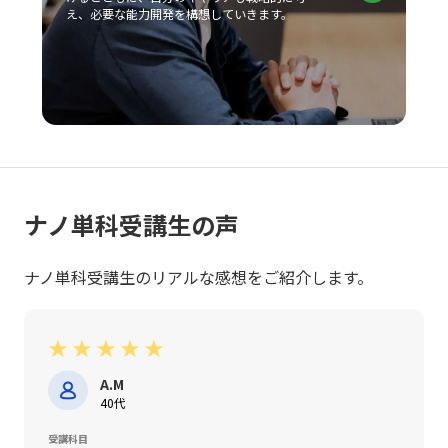
戦し続ける姿勢が求められます。現代の急激な変革期にお
え、必要な能力開発を構想していきます。
いて、若手ビジネスマンが自らのキャリアと企業の成長を
支えるためにも、戦略的思考と柔軟な対応力を身につけ、
レッドオーシャンの荒波を乗り越えるための確固たる手法
を確立することが今後の成功に直結すると言えるでしょ
う。
ナノ単科受講生の声
ナノ単科受講生のリアルな感想をご紹介します。
★
★
★
★
★
A.M
40代
受講科目