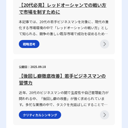
戦略を柔軟に見直す必要があると言えるでしょう。 総じて、ベー
長促進に資するものであるべきです。そのため、定期的な面談や
ります。さらに、個々の話し方の好みや知識量の違い、さ
【20代必見】レッドオーシャンでの戦い方
在する現代において、コミュニケーション能力がどのよう
タ値は銘柄選定における有力な判断材料の一つですが、単独の指標
1on1ミーティングの機会を設け、評価結果について対話を行うこ
らには一方の思考が整理されずに抽象的な言葉で表現され
で市場を制すために
に成果に結び付くのか、その背景と実践的な鍛え方につい
として万能ではない点に留意する必要があります。リスクとリター
とで、社員一人ひとりのモチベーション向上や業務改善につなげる
る場合、双方の話の噛み合わなさは一層深刻になります。
ても言及していきます。 コミュニケーション能力とは コ
ンのバランスを見極めるための一つのツールとして位置づけ、企業
ことが可能となります。こうした取り組みは、組織全体のパフォー
話がかみ合わない現象は、単なるコミュニケーションのミ
本記事では、20代の若手ビジネスマンを対象に、現代の激
ミュニケーション能力とは、単に情報を伝えるだけではな
の成長性、業界の動向、さらには世界経済全体の変化と合わせた多
マンス向上につながると同時に、社員の納得感を醸成し、長期的な
スではなく、現代ビジネスにおける意思疎通の複雑さと密
化する市場環境の中で「レッドオーシャンの戦い方」とし
く、相手の反応を予測し、意思疎通を円滑にするための高
角的な分析が、投資判断の精度向上に寄与することでしょう。今後
視点で企業の成長を支える重要な要素となります。 まとめ 以上、
接に関わっています。企業内の組織体制や情報共有の仕組
て知られる、競争の激しい既存市場で成功を収めるための
度なスキルを指します。ビジネスにおいては、報連相やプ
も、自己の資産形成の一助となるために、ベータ値を含む各指標の
本記事では「定量的」および「定性的」という二つの評価手法につ
み、さらには個々人の論理的思考の有無が、結果として仕
戦略や心得について、最新の事例とともに解説します。グ
レゼンテーション、会議、さらにはオンラインツールを介
意味と限界を正しく把握し、実践的な投資戦略の構築に役立てるこ
いて、その基本概念、メリット・デメリット、ならびに実際のビジ
事で話が噛み合わない人との対処法を模索する上での鍵と
戦略思考
ローバル化が進み、テクノロジーの急速な発展や市場環境
した対話など、多岐にわたるシーンで求められます。この
とが重要です。
ネスシーンにおける使い分け方を詳述しました。定量的評価は、数
なっています。 仕事で話が噛み合わない人との対処法の注
の変動が続く2025年のビジネスシーンにおいて、いかにし
能力は、家庭教育や学校教育の枠を超え、実際の業務経験
値データに基づく明確な基準設定により、客観性や公平性を担保で
意点 ビジネス環境において、特に「仕事で話が噛み合わな
て自身の企業やキャリアを戦略的に舵取りし、激戦区であ
や日常生活での相互作用を通じて自然に身につく側面が強
きる一方で、業務のプロセスや個々の努力を十分に反映できないと
い人との対処法」を実践する際には、いくつかの注意点を
るレッドオーシャンを勝ち抜くのか、その具体的な手法と
く、個人の素質と経験が複雑に絡み合っています。「ビジ
公開日：2025.09.18
いう課題があります。一方、定性的評価は、数値化しにくい質的側
踏まえる必要があります。まず、会話の基本となる前提条
注意点を体系的に整理しました。 レッドオーシャンとは
ネスにおけるコミュニケーション能力」における成功の鍵
面を補完し、組織文化や社員の成長を評価する上で重要な役割を果
件を共有することが不可欠です。会議や打ち合わせの冒頭
【後回し癖徹底改善】若手ビジネスマンの
「レッドオーシャン」とは、既存市場における熾烈な競争
は、論理的思考、傾聴力、発信力といった要素を統合し、
たすものの、評価者の主観が入りやすい点が留意すべき点です。し
で議論のゴールや目的、前提条件を再確認することで、話
環境を表す比喩表現です。この概念は、2005年にW・チャ
習慣力
相手に正確かつ効果的なメッセージを伝えることで、相手
たがって、企業は両者をバランスよく統合することで、より多角的
の軸がぶれるのを防ぐことができます。具体的な対策とし
ン・キムとレネ・モボルニュによって提唱された『ブル
の行動変容を促す点にあります。 近年、ICT技術の進展に
かつ柔軟な評価システムを確立し、業務改善や戦略的意思決定に活
ては、以下の点が挙げられます。・まず、話の内容は具体
近年、20代のビジネスマンの間で生産性や自己管理能力が
ー・オーシャン戦略』にて取り上げられ、赤く血に染まっ
より、メール、チャット、ビデオ会議など多様なコミュニ
かすことが求められます。また、デジタルトランスフォーメーショ
的に整理し、主語と述語を明確にすることが重要です。特
問われる中、「後回し癖の改善」が強く求められていま
た海をイメージすることで、限られた需要を巡って多数の
ケーション手法が登場しました。しかし、テキストや非対
ンの進展に伴い、タレントマネジメントシステムのようなツールを
に急いでいる状況や複雑な問題を扱う場合、あいまいな表
す。多忙な業務の中で、タスクを先延ばしにすることで生
企業が激しく争う状況を表現しています。特に、レッドオ
面のやりとりは時に「既読未読」「いいね」といった簡易
活用して、社内データの一元化および可視化を図ることが、さらな
現を避け、論点を整理して伝える努力が必要です。・次
じるストレスや自信喪失、生産性の低下は、キャリア形成
ーシャの 戦い方としてのアプローチは、価格競争に終始し
な反応だけに頼る傾向があり、誤解や遅延が発生する可能
クリティカルシンキング
る競争優位の確保につながるでしょう。20代の若手ビジネスマン
に、相手の理解度を随時確認することが推奨されます。た
において決定的なマイナス要素となりかねません。この記
やすい市場の中で如何にして自社の独自性を打ち出すか、
性があります。このため、現代のビジネスシーンでは、対
にとっては、これらの評価手法を理解し、現場でどう活用するかを
とえば、「私の理解ではこの点ですが、〇〇さんのお考え
事では、先延ばし癖の本質とその背景にある理由を整理す
また効率化やコスト削減、ニッチ市場への特化を通じて勝
話の意図や背景、さらには相手の心理状態などを正確に把