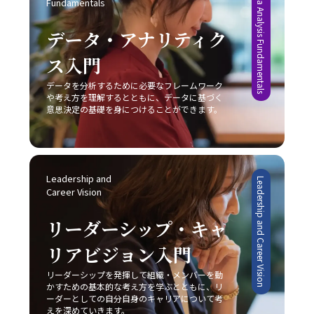
Data Analysis Fundamentals
Fundamentals
的に、「ビジネスにおけるコミュニケーション能力」にお
雑音や不要な割り込みを排除し、集中できる空間を確保す
実践するためには、単なる理論や事例の学習に留まらず、
ける本質は、発信者が目的を明確にし、受信者がその意図
る工夫は、業務効率の向上につながります。目標を細かく
実際のビジネス現場での迅速な対応と継続的な改善が求め
データ・アナリティク
を正確に理解するという双方の協調です。これを実現する
設定し、進捗状況を明確に把握することで、自分自身の達
られます。まず、自社の強みや改善点を冷静に分析し、ど
ためには、日々の実務の中での振り返りと研鑽が不可欠で
成度を視覚化し、モチベーションを維持することが可能で
ス入門
の戦略が最も有効であるかを判断することが重要です。ま
あり、自らのコミュニケーションスタイルを磨き上げるこ
す。また、締切を2段階で設定する方法も、タスクを段階
た、顧客のニーズや市場動向の変化に敏感であること、そ
とが、結果として組織全体のパフォーマンス向上に繋がる
的に処理し、プロジェクト全体を効率的に管理するための
データを分析するために必要なフレームワーク
して柔軟な戦略の見直しが不可欠となります。市場は常に
のです。自分自身の成長と共に、組織全体での良好な情報
や考え方を理解するとともに、データに基づく
有効な手段と言えるでしょう。 完璧主義に陥らず、自分に
変動し続けており、今日の成功が明日の成功を保証するも
共有が促進されることにより、ビジネスの現場における成
意思決定の基礎を身につけることができます。
過度な厳しさを課さない点や、失敗を恐れずに挑戦する姿
のではないため、レッドオーシャンの戦い方においては常
果が確実に向上するでしょう。
勢を持つことも、先延ばし癖改善の鍵となります。たとえ
に革新と挑戦の姿勢を維持しなければなりません。 今後、
ば、多少のミスや失敗は成長過程の一部と捉え、次回への
AIやIoT、さらにはブロックチェーン技術など最先端技術の
学びとすることで、行動へのブレーキを緩めることができ
進展が加速することで、ビジネス環境は一層複雑化すると
ます。さらに、周囲の信頼できる同僚や上司に適切に協力
みられます。しかし、このような変動期においては、逆に
Leadership and 
Leadership and Career Vision
を求めることで、タスクの分担や業務効率の向上にもつな
新たなビジネスモデルや市場ニーズが生まれるチャンスも
Career Vision
がり、結果として「後回し癖の改善」が促進されます。 総
多く存在します。将来的には、従来のレッドオーシャンの
じて、先延ばし癖の改善は単なる業務の効率化に留まら
戦い方に加え、テクノロジーを駆使したデジタル戦略との
リーダーシップ・キャ
ず、自己成長やキャリアアップ、そして精神的健康に直結
融合が、企業の競争力を左右する重要な要素となることは
する課題です。20代の若手ビジネスマンは、日々の忙しさ
リアビジョン入門
間違いありません。そのため、今のうちから情報収集や市
に追われる中で、この先延ばしという悪循環を断ち切り、
場分析に注力し、柔軟かつ先見性のある戦略を構築するこ
リーダーシップを発揮して組織・メンバーを動
主体的かつ計画的な行動を身につけることが、将来的な成
とが求められます。 まとめ 本記事では、2025年という変
かすための基本的な考え方を学ぶとともに、リ
功に不可欠であると言えるでしょう。一度自らの行動パタ
革の時代において、20代の若手ビジネスマンが直面する厳
ーダーとしての自分自身のキャリアについて考
ーンを見直し、ここで紹介した8つの方法を実践すること
しい市場環境の中で、「レッドオーシャンの戦い方」の重
えを深めていきます。