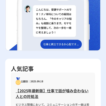
満足度や従業員の創造性、チームワークなど、定性的な要素を重視
リティパッチの適用を徹底することが第一歩です。また、Web無害
研究成果はいかなるビジネスパーソンにとっても貴重な示唆を与え
め、複数の評価指標との組み合わせが重要です。 第三に、高いベ
する必要があるため、両者を統合した評価システムが重要となりま
化技術によって、危険なスクリプトや不正コンテンツの排除を図る
るものとなっています。また、この研究が掲げる理念は、ムーンシ
ータ値を持つ銘柄は、上昇相場においては市場平均を上回るリター
す。また、企業の成長段階や市場環境によっても評価手法を柔軟に
ことも非常に重要です。さらに、パスワード管理の徹底や多要素認
ョット目標9で示される「2050年までに精神的に豊かで躍動的な社
ンを期待できる一方、下落相場では大幅な損失リスクを伴うことが
変更することが、持続的な改善と競争優位の確保につながります。
証の導入は、アカウントの不正アクセスを防ぐ上で必須の対策と考
会を実現する」という長期ビジョンにおいても重要な一石を投じる
多いため、リスク管理が不十分な状態での投資は非常に危険です。
さらに、現代のビジネス環境ではデジタルツールの活用が進み、タ
えられます。 まとめ セキュリティ分野のレピュテーションは、企
ものであり、今後の研究および実務においても継続的な検討と発展
特に、投資初心者やリスク回避志向の投資家が高ベータ値銘柄に過
レントマネジメントシステムなどを用いて社内データの一元化や見
業や個人が情報資産を保護するための強力なツールとして、ますま
が期待されます。
度に依存することは避けるべきであり、損切りルールや資金の分散
える化が推進されています。これにより、定量的なデータだけでな
す注目されています。本記事では、レピュテーションの基本概念、
投資の実践が求められます。 さらに、過去のボラティリティが高
く、定性的なデータも効率的に収集・分析することが可能となり、
具体的な仕組み、評価基準、さらにはドメイン、IP、Webといった
い企業であっても、企業の成長戦略や産業のトレンドが大きく変化
全体としての評価精度が向上します。デジタルツールの有効活用に
多角的な視点からの評価方法について解説しました。同時に、レピ
する場合は、ベータ値自体が急激に変動するリスクがあります。ま
より、過去の業績だけでなく、将来の成長予測や課題抽出にもつな
ュテーションの利用によって得られる幅広いセキュリティ強化効
た、経済環境の変動や金利政策、国際情勢の影響が及ぶ中で、ベー
がるため、戦略的な経営判断に大きなアドバンテージをもたらすと
果、運用負荷の軽減、ならびにサーバーリソースの最適化など、そ
タ値は市場全体のセンチメントに大きく左右されるため、常に最新
言えるでしょう。 現代のグローバル化・デジタルトランスフォー
のメリットにも触れました。一方で、最新の脅威に対する即時性
の市場動向や経済指標と併せて考察する必要があると言えます。
メーションが進む中、企業は定量的と定性的の双方を駆使し、数値
や、評価基準の複雑性、共有環境におけるリスクといった注意点も
このように、ベータ値は有用な指標ではあるものの、その数値が示
と質の両面から多角的に現状を把握することが不可欠です。その一
存在するため、単一の対策だけでなく、OSのアップデート、Web
人気記事
す意味や限界を正確に理解することが、正しい銘柄選定やリスク管
方で、評価基準の設定や評価者間でのコミュニケーションの仕組み
無害化、パスワード管理やセキュリティ対策ソフトなど、その他の
理への第一歩となります。投資家は、ベータ値を含む複数の評価指
を整備することは重要な課題となります。特に定性的評価において
多層的な防御策との連携が不可欠です。 20代の若手ビジネスマン
標をバランスよく組み合わせ、短期的な市場の動向だけでなく、長
は、明確なフィードバックループを設け、評価結果が個々のキャリ
にとって、セキュリティ対策は単なる技術的な問題にとどまらず、
公開日：2025.09.18
期的な企業成長の可能性や外部環境の変化を十分に考慮する必要が
アアップや組織改善に反映されるようなシステム構築が求められま
ビジネスの信頼性やブランド価値の向上にも直接関わる重要な課題
あります。 まとめ 本記事では、ベータ値という指標の定義やその
す。 定量目標と定性目標の違いと設定方法 目標設定においては、
です。今後、情報漏洩や不正アクセスといったサイバー攻撃のリス
【2025年最新版】仕事で話が噛み合わない
算出方法、そして銘柄選びやリスク管理における利用方法について
定量目標と定性目標という二種類のアプローチが存在します。定量
クがさらに高度化する中で、レピュテーションをはじめとする多角
人との対処法
詳しく解説してきました。ベータ値は、株価指数に対する個別銘柄
目標は、例えば「月間売上○○万円」「新規契約数○件」など、明
的なセキュリティ対策の理解と適切な運用が求められるでしょう。
の感応度を示す数値として、市場全体との連動性を測る有用な指標
確に数値で表現できる具体的な目標を設定します。そのメリット
ビジネス現場において、コミュニケーションの不一致は若
最先端の技術情報と実践的な対策を常に学習し、企業全体の安全性