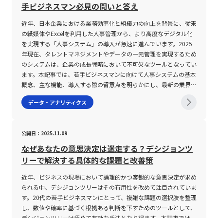
らには中長期投資のリスク管理や投資金額の配分決定にまで幅広く
大幅な価格上昇または下落が発生しやすいことを意味し、逆に低い
手ビジネスマン必見の問いと答え
活用されています。高いボラティリティを持つ銘柄は、急激な価格
状態は価格が安定していることを示す。 投資家はこの指標を基
の上昇や下落が頻発するため、効率的に短期利益を狙うデイトレー
に、リスクとリターンのバランスを判断し、どのタイミングで取引
近年、日本企業における業務効率化と組織力の向上を背景に、従来
ドやスキャルピングなどに適しています。逆に、低ボラティリティ
を実施するかの戦略決定に活かす。 また、ボラティリティは単に
の紙媒体やExcelを利用した人事管理から、より高度なデジタル化
の銘柄は安定感があり、長期保有を前提とした投資戦略において重
価格変動の大きさだけではなく、変動の頻度や値幅（スプレッド）
を実現する「人事システム」の導入が急速に進んでいます。2025
要な役割を担うのです。 ボラティリティの注意点 ボラティリティ
などを含む広範な評価項目として理解される。 具体的な種類とし
年現在、タレントマネジメントやデータの一元管理を実現するため
はあくまでも市場の価格変動を示す指標の一つであり、これだけに
ては、インプライドボラティリティ（IV）、ヒストリカルボラティ
のシステムは、企業の成長戦略において不可欠なツールとなってい
依存して投資判断を行うことは極めて危険です。まず第一に、ボラ
リティ（HV）、リアライズドボラティリティ（RV）などが挙げら
ます。本記事では、若手ビジネスマンに向けて人事システムの基本
ティリティだけでは株価の上昇・下降の方向性や根本的な投資価値
れ、これらはそれぞれ異なる観点から市場の期待や過去の実績を評
概念、主な機能、導入する際の留意点を明らかにし、最新の業界動
を十分に評価することは困難です。市場の動向や他のテクニカル指
価する。 インプライドボラティリティは将来の価格変動を予測
向を踏まえた解説を行います。また、企業が抱える人事管理の課題
データ・アナリティクス
標、ファンダメンタルズ分析などと併せて総合的に判断する必要が
し、オプション取引における評価に活用される一方、ヒストリカル
に対する解決策としてのシステム活用例や、今後のビジネス環境に
あります。 また、株価が低い銘柄においては、同じ数値の値動き
ボラティリティは過去のデータに基づいて実際の変動率を算出す
即した最適な選定ポイントについても詳述します。 人事システム
であっても分母となる計算要素が小さいため、ボラティリティの数
る。 リアライズドボラティリティは日々の実際の取引結果から算
とは 人事システムとは、採用管理、人事評価、給与計算、勤怠管
公開日：2025.11.09
値が実際のリスク以上に高く算出される傾向があります。具体的な
出されるため、短期的な市場の動向を捉える上で有用である。 こ
理、労務管理など、社員に関する各種情報を統括的に管理し、業務
計算式では、当日の「ティピカル・プライス(TP)」が分母に位置
れらの指標は、特にFXなどの外国為替市場において、取引環境の評
効率の向上を図るための統合型ソリューションです。従来は紙媒体
なぜあなたの意思決定は迷走する？デシジョンツ
し、これが小さくなると結果としてボラティリティのパーセンテー
価と開始タイミングの決定に大きな影響を与える。 ボラティリテ
やExcelファイルに頼っていた人事業務を、システム上で一元管理
リーで解決する具体的な課題と改善策
ジが大きくなります。このため、投資初心者を含む若手ビジネスマ
ィの注意点 ボラティリティが高い環境下での取引は、大きな利益
することにより、情報更新の迅速化や正確性の向上を実現します。
ンは、株価の水準にも十分留意した上でボラティリティの指標を解
獲得のチャンスを提供する反面、リスクも極めて大きくなる。 一
具体的には、以下のような機能が含まれます。・採用管理機能：応
近年、ビジネスの現場において論理的かつ客観的な意思決定が求め
釈することが求められます。 さらに、市場の流動性もボラティリ
方で、ボラティリティが低い状況は取引の安定性を示すが、利益獲
募者の基本情報、選考状況、面接結果等を効率的に管理し、採用プ
られる中、デシジョンツリーはその有用性を改めて注目されていま
ティの重要な要因となります。市場の流動性が低い場合、売買が成
得機会が限定されやすい。 まず、高いボラティリティの下では、
ロセス全体を見える化します。・人事評価管理機能：各期ごとの目
す。20代の若手ビジネスマンにとって、複雑な課題の選択肢を整理
立しにくく実際の取引が制限されると、計測されるボラティリティ
市場の流動性と出来高が急激に増加する傾向があり、これにより予
標設定や実績、評価者からのフィードバックを体系的に集積し、人
し、数値や確率に基づく根拠ある判断を下すためのツールとして、
は実際の市場リスクよりも高く見積もられる可能性があります。そ
測が難しい急変動が発生する可能性がある。 特に、経済指標の発
材育成や昇進判断に活用されます。・タレントマネジメント機能：
デシジョンツリーは極めて有効な手法となり得ます。本記事では、