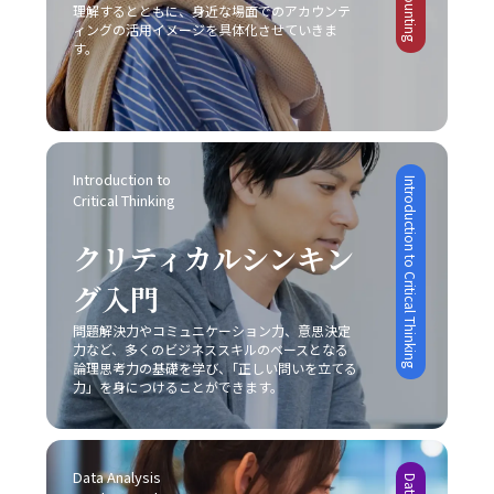
「仕事で話が噛み合わない人との対処法」を日常の業務に
推奨されています。現代のITツールを活用し、リマインダ
明確な差別化戦略と自社の独自性の追求が不可欠であるこ
理解するとともに、身近な場面でのアカウンテ
ていくことが、キャリアの成長に繋がるのです。 まとめ
取り入れることで、組織内の信頼関係の再構築や業務効率
ー機能やタイムマネジメントアプリを上手に利用すること
ィングの活用イメージを具体化させていきま
とを示しています。 レッドオーシャンとブルーオーシャン
本記事では、「ビジネスにおけるコミュニケーション能
の向上を実現できるでしょう。常に自己のコミュニケーシ
す。
で、先延ばし癖を改善する一助となります。ただし、こう
の使い分け レッドオーシャン市場における戦略と対比し
力」における重要性と、その構成要素、さらには具体的な
ョンスキルを磨き、効果的な意思疎通を心がけることが、
したツールも万能ではなく、自身の内面的な問題と向き合
て、ブルーオーシャン戦略は競争のない新たな市場の創出
現場での実践方法と注意点について解説しました。現代ビ
ビジネスパーソンとしての成長に直結する重要な要素とな
い、根本的な解決策を模索しなければ、「後回し癖 改善」
を目指すアプローチです。ブルーオーシャンでは、既存市
ジネスにおいて、コミュニケーションは単なる情報伝達で
ります。
は真の意味で実現されないでしょう。 まとめ 「後回し癖
場の枠にとらわれずに新規需要を発掘することが重視され
はなく、相手に行動変容を促すための極めて高度なスキル
の改善」は、20代の若手ビジネスマンにとって極めて重要
るため、一見すると魅力的な選択肢に映ります。しかし、
であり、論理的思考、感情表現、非言語的伝達、そして状
なテーマです。タスクの先延ばしは、自己効力感の低下、
どちらの戦略を採用するかは、自社の経営資源、強み、さ
況に応じた柔軟な対応が求められます。特に、若手ビジネ
Introduction to 
Introduction to Critical Thinking
ストレスの蓄積、生産性の低下、さらにはキャリアの成長
らには市場環境の成熟度によって大きく左右されるため、
Critical Thinking
スマンはこの能力を磨くことで、上司や同僚、さらには対
機会の逸失といった深刻な影響を及ぼします。そのため、
慎重な分析が求められます。レッドオーシャンの戦い方に
外のステークホルダーとの信頼関係を築き、組織全体の業
自己管理能力の向上を図るためには、まず自分自身の心理
おいては、既存市場で確固たる地位を築くために、いかに
クリティカルシンキン
績向上や自らのキャリアアップに直結させることが可能と
的背景や業務環境を冷静に分析することが不可欠です。ま
自社の独自性を打ち出し、競合他社との差別化を成功させ
なります。 また、コミュニケーションの成功は意識的な目
た、具体的な改善策としては、以下の8つの方法が有効で
るかが非常に重要な要素となります。 具体例として、大手
グ入門
的設定と適切な手法の選択に依存するため、日々の業務の
あると考えられます。 まず、「とりあえずはじめてみる」
家電メーカーが技術力と広範な販売網という強みを持ちな
中で自らの発言や対話を振り返り、どのように相手に伝わ
というシンプルながらも強力な方法があります。初動の一
問題解決力やコミュニケーション力、意思決定
がらも、成熟市場での競争に挑むケースや、ベンチャー企
っているかを検証する姿勢が不可欠です。若手ビジネスマ
力など、多くのビジネススキルのベースとなる
歩を踏み出すことで、徐々にタスクへの抵抗感が薄れ、以
業が限定されたリソースを最大限に活かしてニッチ市場で
ンとしては、まずは基本的なスキルを習得し、実践を重ね
論理思考力の基礎を学び、｢正しい問いを立てる
降の作業がスムーズに進む効果が期待できます。次に、簡
新たな需要を創造するケースなど、各企業は自社の特性に
ながら「論理」と「感情」のバランスを追求することが、
力」を身につけることができます。
単に実行可能なタスクから取り掛かることにより、成功体
応じた戦略を展開しています。このような事例からも、ど
信頼構築および成果創出への近道であると言えます。今後
験を積み重ねる点も重要です。成功体験は自信を形成し、
の市場戦略を採るにしても、常に自社の強みと市場環境の
も、技術の進化とグローバル化が進む中で、多様なコミュ
やがて大きな課題に対しても積極的に取り組む原動力とな
両面を的確に把握し、その上でレッドオーシャンの戦い方
ニケーション手法を状況に応じて使い分けるセンスを養
ります。 さらに、やるべきタスクに専念できる環境を整え
を実践することが成功の鍵であることが明らかです。 実践
Data Analysis 
い、柔軟な対応力を持つことが求められるでしょう。 最終
ることも、先延ばし癖の改善に有効です。職場や自宅での
に向けた心構えと今後の展望 レッドオーシャンの戦い方を