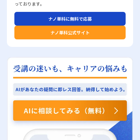
比較的安全性の高い運用が期待できます。反対に、リスクを容認し
ツリーの知識と技術の深化は、現代ビジネスマンにとって避けては
て位置付けられるでしょう。統計解析の基本となる度数分布の知識
る点 一方で、定性的評価には評価者の主観が大きく影響しやすい
特に、共有IPを利用している場合、第三者の行動により自社の評価
課題として残されています。企業や教育現場においては、未来に対
っております。
た積極的な投資戦略を選択する場合は、市場の上昇局面でのリター
通れない課題と言えます。
は、単に数値を整理する作業にとどまらず、経営判断やマーケティ
というデメリットもあります。基準が明確でないために、評価基準
が低下するリスクも存在するため、常に個別の環境や状況に応じた
する適切な期待感を醸成するための研修プログラムやキャリアカウ
ン拡大を見越して、ベータ値が高い銘柄の比率を増やすことも一つ
ング戦略の策定、さらには製品開発におけるターゲット層の明確化
の統一や評価者間の認識の乖離が起こりやすく、結果として評価の
運用が求められます。 さらに、レピュテーションだけに依存する
ンセリングの充実が有用であり、個人が自らの時間観を再評価する
ナノ単科に無料で応募
の戦略として検討に値します。 さらに、ベータ値は他のファンダ
にも大きな影響を与えます。したがって、若手ビジネスマンがこの
公平性に疑問が生じることがあります。また、どの程度の「質」が
セキュリティ対策は、万能ではなく、多層的なセキュリティアプロ
機会を提供することも、先延ばし行動の改善に向けた重要な取り組
メンタルズ指標と併せて用いることで、より精緻な銘柄分析が可能
スキルを早期に習得することは、将来的なキャリア形成や企業の競
高いと評価するか、具体的な数値化が困難な要素については、評価
ーチとの併用が重要となります。具体的には、OSやシステムの定
みとなるでしょう。 まとめ 今回の研究は、先延ばし癖という現代
ナノ単科公式サイト
となります。たとえば、売上高や利益率、配当利回りなど、企業の
争力向上に直結するものといえるでしょう。 以上のように、度数
の基準や尺度の設定が不十分な場合、社員間の納得感を得ることが
期的な更新、Web無害化による悪意あるスクリプトの無効化、強
人が直面する重大な課題に対して、未来に対する楽観的な認識が如
基礎データとベータ値を比較することで、単にリスクが高いか低い
分布を正しく理解し使いこなすことで、多面的なデータ分析が可能
難しくなる可能性があります。こうした問題に対しては、多面的な
固なパスワード管理や多要素認証の実装、そして信頼性の高いセキ
何に効果的に機能するかという視点を提供しました。新たな指標で
かだけでなく、そのリスクが企業の業績の成長性や市場競争力によ
となり、より精度の高い戦略立案が実現されます。計算方法や作成
評価制度の導入や評価者間での認識統一を図るための教育・研修が
ュリティ対策ソフトの導入などが挙げられます。これらの対策とレ
ある「時系列的ストレス観」と「時系列的幸福観」を活用すること
って裏付けられているかどうかを見極める材料となります。また、
手法、さらに注意すべきポイントを把握し、実際のビジネスシーン
求められます。 定量的・定性的評価の使い分けと実践的活用法 ビ
ピュテーションを組み合わせることで、より包括的かつ堅牢なセキ
で、過去から未来にかけての感情の変化を定量的に把握し、特に未
長期投資を志向する場合には、短期の市場変動に左右されない企業
に応用することで、データに基づく分析力を向上させるとともに、
ジネス現場では、定量的評価と定性的評価の双方をバランスよく活
ュリティ体制が構築され、万全のリスク管理が可能になるのです。
来に対する希望や楽観的思考が深刻な先延ばし行動を抑制する効果
の内在価値を評価するための補完的な視点として、ベータ値の解釈
業務の効率化や精緻なマーケティング戦略の構築を促進できること
用することが求められます。例えば、目標設定の段階では、具体的
例えば、テレワークやリモートワークの普及に伴い、企業内部から
を持つことが実証されました。この成果は、個々人が自己管理能力
が重要な意味を持ちます。 ベータ値の注意点 ベータ値は投資判断
でしょう。データ分析の基本ツールとしての度数分布を習得し、実
な売上金額や契約件数などの定量目標を設定し、その達成度を数値
の情報漏洩や不正アクセスなど、新たなリスクへの対応も急務とな
を向上させ、より有意義な行動を選択する上での理論的根拠となる
の有用なツールである一方、いくつかの注意点が存在します。第一
践に活かすことは、現代ビジネスにおいて極めて重要なスキルであ
化することで、業務の進捗や成果を明確に把握することができま
っています。このような環境下では、単一の対策だけではなく、複
と同時に、ビジネス分野や教育分野における実践的なアプローチの
に、ベータ値は過去のデータに基づいて算出されるため、未来の株
り、今後のキャリアにおいて大きな武器となるはずです。 本記事
す。これに対して、業務プロセスやチーム内のコミュニケーショ
数のセキュリティソリューションを統合した運用が求められ、レピ
構築にも寄与するものです。ただし、楽観的な未来認識を促すにあ
価動向を必ずしも正確に予測するものではありません。市場の構造
が、20代の若手ビジネスマンの皆様が、統計解析に基づいた実践
ン、リーダーシップといった定性的な側面については、各メンバー
ュテーションはその一翼を担うものとして位置付けられています。
たっては、現実のリスクや課題を見据える姿勢とのバランスが必要
変化や企業の経営戦略の大幅な転換が起こった場合、過去の相関関
的な意思決定を行う上での一助となることを願っています。度数分
の自己評価や上司評価、または360度評価などを取り入れることに
近年のサイバー攻撃の多様化や巧妙化を鑑みると、レピュテーショ
であり、十分なサポート体制の整備や多角的なアプローチが求めら
係が崩れる可能性があるため、最新の情報や市場の状況を総合的に
布の理論と実務的な作成方法を正確に理解し、将来的なビジネスシ
より、より包括的な評価が実現可能となります。 定量的・定性的
ンの自動監視機能が持つ有用性はさらに高まっていると言えるでし
れます。今後は、現場における具体的な介入策の開発や個々人の時
判断することが求められます。 第二に、ベータ値は市場指数との
ーンでの活躍にぜひお役立てください。
の使い分けは、業種や業務内容、さらには企業文化によっても最適
ょう。 他のセキュリティ対策との連携と実践例 レピュテーション
間観を改善するためのプログラムの導入が、先延ばし行動のさらな
連動性を示すため、企業固有のリスク、たとえば経営者の交代や新
なバランスが異なります。例えば、エンジニアリングや製造業のよ
技術を効果的に利用するためには、同時に他のセキュリティ対策と
る抑制と精神的豊かさの向上に向けた重要な課題となるでしょう。
規事業の失敗など、個別のリスク要因は反映されていない点に留意
うに成果が数字に現れやすい業界では、定量的評価が重視される傾
連携させることが不可欠です。企業内部のセキュリティポリシーと
結果として、未来に対する希望を具体的な行動計画に落とし込み、
する必要があります。そのため、ベータ値のみを依拠して銘柄選定
向にあります。一方、サービス業やクリエイティブ分野では、顧客
して、OSやシステムの定期アップデートを怠らず、最新のセキュ
精神的な安らぎと活力を獲得するための有効な手段として、今回の
を行うと、企業特有のリスクを見落としてしまう可能性があるた