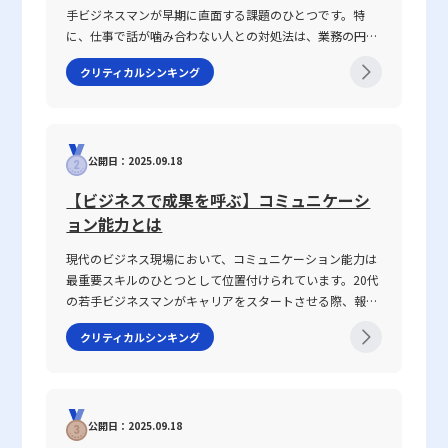
ですが、一方で過去のデータに依存するため、未来の動向を保証す
は、目標達成の進捗を具体的な数字で測定でき、業績改善のための
手ビジネスマンが早期に直面する課題のひとつです。特
を高めるための積極的な取り組みが、今後のビジネス成功の鍵とな
るものではありません。また、企業固有のリスクや市場環境の変化
施策の効果が一目瞭然になる点にあります。また、関係者全員が同
に、仕事で話が噛み合わない人との対処法は、業務の円滑
るに違いありません。
といった要因は必ずしも反映されていないため、投資判断を行う際
じ指標を共有できるため、組織全体の連携が取りやすくなるのも大
な遂行や信頼関係の構築に直結する重要なテーマです。
クリティカルシンキング
には他のファンダメンタルズ指標との総合的な分析が求められま
きな利点です。 一方、定性目標は、数値化が困難な「質」に焦点
2025年の現代において、情報の多様化や働き方の変化が進
す。 20代の若手ビジネスマンにとって、投資は将来的な資産形成
を当てた目標設定であり、たとえば「社内コミュニケーションの活
む中、明確な意図伝達が求められ、話がかみ合わない状況
や経済的自立に向けた重要な手段となるでしょう。その際、ベータ
性化」「顧客満足度の向上」「チームワークの強化」などが挙げら
を改善するための具体的手法が注目されています。本記事
値をはじめとする各種指標を適切に活用し、自らのリスク許容度や
れます。これらは、単なる数字では表しきれない行動や意識、企業
では、なぜ「話が噛み合わない状態」が生じるのか、その
投資目的に応じた銘柄選びを行うことが、成功への鍵となります。
風土を改善するための目標設定として有効です。ただし、定性目標
公開日：2025.09.18
原因と背景を整理するとともに、仕事で話が噛み合わない
また、上昇相場では高ベータ値銘柄が大きなリターンを期待できる
は評価が主観に依存しやすい分、評価基準の明確化や、多面的なフ
人との対処法を具体的に解説します。多くの若手ビジネス
【ビジネスで成果を呼ぶ】コミュニケーシ
一方、下落局面ではリスクが顕在化するため、慎重な資金管理や損
ィードバックの仕組みが不可欠となります。また、定量的評価との
マンが抱えるコミュニケーションギャップについて、論理
ョン能力とは
切りルールの厳格な運用が不可欠です。このように、ベータ値の正
併用により、目標達成に向けたバランスの取れたアプローチが求め
的思考を交えて解説し、実務で役立つヒントを提供しま
しい理解とその限界を踏まえた上で、情報収集や継続的な市場分析
られます。 評価における実務的な注意点と改善策 実際の業務にお
す。 話がかみ合わない状態とは ビジネスシーンにおける
現代のビジネス現場において、コミュニケーション能力は
に努めることが、長期的な投資成功につながるでしょう。 さら
いて、定量的評価と定性的評価のどちらも適用する場合、いくつか
「話がかみ合わない状態」とは、意図や目的の認識のズ
最重要スキルのひとつとして位置付けられています。20代
に、近年の市場環境の変化やテクノロジーの進展に伴い、今後もベ
の注意点が存在します。まず、評価者自身の主観が評価結果に強く
レ、情報の伝達不足、さらには前提条件の違いにより、相
の若手ビジネスマンがキャリアをスタートさせる際、報
ータ値を含むリスク評価の手法は進化していくと考えられます。そ
影響を及ぼさないよう、評価基準の標準化が必要です。このために
手と効果的なコミュニケーションが図れない状況を指しま
告・連絡・相談はもちろん、上司・部下、部署間、さらに
れに伴い、投資家自身も学び続け、最新の知識を取り入れる姿勢が
は、評価項目ごとに具体的な基準や尺度を設定し、全員が共通認識
す。多くの場合、このような現象は一方的な問題ではな
クリティカルシンキング
は対外の取引先との関係構築にもおいて、この能力は不可
求められるでしょう。経済のグローバル化やデジタルトランスフォ
を持つことが必須となります。さらに、定量的なデータと定性的な
く、双方の認識の不一致や話の抽象度が高すぎることから
欠です。この記事では「ビジネスにおけるコミュニケーシ
ーメーションが進む現代において、従来の指標だけでは捉えきれな
フィードバックを組み合わせた評価システムを構築することで、数
生じます。たとえば、上司や先輩、同僚との会話におい
ョン能力」に焦点を当て、その定義から具体的なスキルの
い新たなリスク要因が出現する可能性もあります。そのため、既存
字だけでは捉えきれない業務の背景や個々の努力も十分に評価され
て、伝えたい内容が具体性に欠け、相手に正確に意図が伝
構成要素、日々の実践方法、注意すべきポイントまで、専
のベータ値の考え方をベースとしつつ、最新の市場動向や国際情
るよう工夫が求められます。 また、評価結果をもとにしたフィー
わらないことが挙げられます。前提条件や目的が共有され
公開日：2025.09.18
門性の高い視点で徹底解説します。また、ICTツールが急
勢、さらには新たなリスク評価手法との併用を通じて、自らの投資
ドバックは、単なる数値評価に留まらず、社員のキャリア形成や成
ていない場合、会話は容易に脱線し、誤解を生む原因とな
速に進化し、対面・非対面双方のコミュニケーションが混