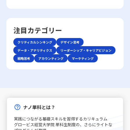
見極めることが、今後のキャリア形成や組織内での成果発揮に直結
はどうでしょうか？」といった確認を行うことで、認識の
るとともに、具体的な改善策として8つの方法を提示して
利を収めるかという戦略に注目が集まります。 競争環境の
握する高度な能力がますます求められているのです。 そも
する重要なスキルとなります。経営判断と現場の実務の双方を支え
ズレを未然に防ぐことが可能です。・また、どのような場
いきます。業務の効率や精神的な安定を目指すためには、
激化は、単に製品やサービスの質を向上させるだけでは勝
そもコミュニケーションとは、人々が互いの考え、感情、
るために、定量的・定性的な手法の正しい使い分けと効果的なフィ
面であっても、一度会話を中断し、再度仕切り直す選択肢
単なる時間管理だけでなく、心理的な側面にも目を向ける
ち抜けない現実を反映しています。レッドオーシャン市場
価値観を伝え合い、理解し合う一連のプロセスです。これ
ードバックの仕組みづくりを進めることが、企業の持続可能な成長
も有効です。特に、重要な会話内容や方針確認の際には、
必要があります。ここで取り上げる「後回し癖の改善」と
では、既存の大手企業だけでなく、新規参入者との熾烈な
は単なる情報伝達に留まらず、感情や非言語的な要素を含
と個人のキャリアアップの鍵であると言えるでしょう。
十分な準備をしてから再度対話を試みることが、後のトラ
いうキーワードを軸に、先延ばし癖がもたらすリスクと、
争いが交錯し、限られた市場シェアの取り合いが続きま
注目カテゴリー
む複合的なプロセスであり、相手にどこまで伝わったか、
ブル回避に寄与します。・さらに、自己の思考を論理的に
改善に向けた実践的アプローチを解説します。 先延ばし癖
す。そのため、レッドオーシャンの戦い方においては、自
あるいは誤解が生じたかを見極める能力が必要となりま
整理する力を高めることで、情報の伝達精度が向上し、結
とは 先延ばし癖とは、必要なタスクや業務を期限内に着
社の強みや独自性を生かした戦略立案が不可欠となりま
す。「ビジネスにおけるコミュニケーション能力」で成功
クリティカルシンキング
デザイン思考
果として仕事で話が噛み合わない人との対処法がより効果
手・遂行せず、後回しにする習慣や傾向を指します。この
す。 レッドオーシャン 戦い方の基本戦略 レッドオーシャ
を収めるためには、自身の伝えたい内容を明確に定義し、
的に機能します。論理的思考は、複雑な情報をシンプルに
現象は単なる怠慢や意志の弱さだけに起因するものではな
データ・アナリティクス
ン市場で成功を収めるためには、以下の3つの基本戦略が
リーダーシップ・キャリアビジョン
使用する手段・場面に応じて最適な技術を選択できる柔軟
まとめるための基本スキルであり、コミュニケーションの
く、心理的要因や環境要因の複合的な結果とも言えます。
有効であるとされています。第一に、差別化戦略です。他
戦略思考
アカウンティング
マーケティング
性が求められます。 特に、若手ビジネスマンにとっては、
質を大きく左右します。これらの注意点を踏まえた上で、
例えば、失敗への恐怖心や完璧主義、さらにはADHD（注
社と同じ製品・サービスを提供していては、顧客は選択に
自分自身の意見を論理的かつ説得力をもって表現し、相手
相手の意見を尊重しつつ、自分の意図を明確に伝える努力
意欠陥・多動性障害）などの発達特性が背景にある場合も
迷い、競争に負けるリスクが増します。スターバックスの
の意見を丁寧に聴く技術は大きな強みとなります。また、
が、スムーズな意思疎通を実現するための基本といえま
あります。こうした場合、従来のタイムマネジメント技術
ように、品質の高さと独自の店舗体験を提供することで、
対面と非対面双方のコミュニケーションにおいて、それぞ
す。話が噛み合わないと感じた際には、焦らず、一度立ち
だけでは対処が難しく、「後回し癖の改善」を目指す上
単なる価格競争から差別化を図る戦略は、レッドオーシャ
れ異なるルールやエチケットが存在するため、状況に応じ
止まって基本に立ち返ることが、最終的には仕事で話が噛
で、自己理解と内面的な対策が欠かせません。 また、先延
ンの戦い方としての有力な手法です。 第二に、コストリー
た適切な対応が重要です。例えば、会議での発言やメール
み合わない人との対処法として有効です。 具体的な対処戦
ばし癖は放置されると、業務遂行に大きな弊害をもたらし
ダーシップ戦略です。効率的な運営を徹底し、無駄な経費
での簡潔な表現、さらにはSNSやチャットでのリアルタイ
略と実践例 ここでは、「仕事で話が噛み合わない人との対
ます。たとえば、予定された期限までにタスクが完了しな
や労力を削減することで市場価格を下回る優位性を保持し
ムなやりとりなど、各シーンで必要とされる細やかな配慮
処法」として認識される具体的な戦略を、実践例とともに
いことによるストレスの増加、結果的な自信喪失、そして
ます。ユニクロが示した事例のように、大量仕入れや生産
ナノ単科とは？
が質の高いコミュニケーションを実現する鍵となります。
解説します。多岐にわたる原因に対して、個々のケースに
長期的にはキャリアチャンスの逸失へとつながります。こ
工程の合理化によって、低価格でも品質を維持することが
コミュニケーション能力の注意点 コミュニケーション能力
応じた対策を講じることが求められます。まず、会話の開
のような問題は個人だけでなく、チームや組織全体に影響
できれば、急激な価格競争にも耐える力が養われるので
実践につながる基礎スキルを習得するカリキュラム
を高めるためには、単に技術を習得するだけでなく、いく
始時に必ず現状の認識を共有することが基本です。長年の
を及ぼすため、早期に原因を特定し、適切な対策を講じる
す。ただし、過度なコスト削減は品質低下やブランド価値
グロービス経営大学院 単科生制度の、さらにライトな
つかの落とし穴や注意点を認識する必要があります。ま
経験が示すように、「話の前提条件を合わせる」ことは、
ことが求められます。先延ばし癖に取り組むプロセスは、
の喪失というリスクもあるため、バランスを見極めること