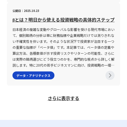
では捉えきれない実態を補完するために利用されます。 また、ビ
ローチは、客観的なデータに基づいた評価や測定を行うため、誰が
ュテーションの仕組みは、対象となるネットワーク要素の過去の振
トレスがピークとなり、その後未来に向かって低下する「への字
りにも細分化しすぎると全体像の把握が困難になり、意思決定プロ
ジネスの現場で度数分布表を作成する場合、ExcelやGoogleスプレ
見ても結果が一定の数値として現れる点に特徴があります。たとえ
る舞いや利用実績をもとに、数値化されたスコアに変換されるプロ
型」の4種類のパターンが存在することが明らかとなりました。特
公開日：2025.10.23
セスが複雑化するリスクが伴います。そのため、初期段階において
ッドシートといった表計算ソフトを使用するのが一般的です。これ
ば、売上高、契約件数、PV数、利益率といった具体的な数字は、
セスから成り立っています。このスコアは、一定の評価基準をクリ
に、未来に進むにつれてストレスが低下するという下降型の認知パ
は大きな枠組みとして主要な要素を設定し、必要に応じて分岐ごと
らのツールでは、Frequency関数やCOUNTIF、COUNTIFSといった
企業の業績やプロジェクトの進捗を明確に示すデータとして活用さ
アしているかどうかによって、どの程度の信頼性があるかを示すも
ターンを持つ人々は、先延ばし癖が深刻なグループに比べ、その割
βとは？明日から使える投資戦略の具体的ステップ
に詳細な評価を行うという段階的アプローチが推奨されます。 次
関数を活用して、条件に合致するセルの数を自動的に計算すること
れます。この結果、目標達成度の把握や意思決定の迅速化、評価の
のであり、システムの自動判断に利用されます。たとえば、IPアド
合が有意に低い結果となりました。一方、「時系列的幸福観」にお
日本経済の複雑な変動やグローバルな影響を受ける現代市場におい
に、デシジョンツリーはあくまで定量的な評価を補助するツールで
ができます。たとえば、特定の範囲内におけるデータ数を算出した
透明性向上などに大きく寄与するのです。 一方、「定性的」と
レスに対するスコアが低い場合は、不正な動作やマルウェア配信の
いては、下降型、上昇型、V字型、そしてどの時間軸においても幸
て、個別銘柄の分析は単に財務指標や企業戦略だけでは測りきれな
あり、すべてのビジネス課題に対して万能ではありません。特に、
り、指定した条件に重複するデータをカウントすることにより、効
は、数値に表すことが難しい感覚や意見、行動の質などを評価する
履歴が存在する可能性が高く、アクセス制限やブロックの対象とな
福感が一定である平坦型の4パターンが検出されたものの、先延ば
い不確実性を伴います。そのような状況下で投資家が注目する一つ
数値化が難しい感性的な評価項目や、市場の急激な変動に伴う不確
率的かつ正確な度数分布表の作成が可能となります。さらに、表計
手法を意味します。英語では「Qualitatively」と表記され、具体的
ります。一方、スコアが高ければ、安全性の高い通信として優先的
し癖との間には明確な関連性は認められませんでした。これらの結
の重要な指標が「ベータ値」です。本記事では、ベータ値の定義や
実性を完全に反映することは困難であるため、定性的な判断とのバ
算ソフトに備わるグラフ作成機能を利用すれば、ヒストグラムや棒
な数字だけでは捉えきれない側面、例えばコミュニケーション能
に扱われ、セキュリティ対策の自動化が実現されるのです。 評価
果は、未来に対して楽観的な認識を持つこと、すなわち「今よりも
算出方法、各種数値が示す投資リスクやリターンの可能性、さらに
ランスを意識することが重要です。また、評価基準の設定にあたっ
グラフなどを手軽に生成し、視覚的な分析資料として活用できる点
力、チームワーク、モチベーションの高さ、顧客満足度の背景にあ
基準は、多岐にわたるポイントから構成されており、メールに関す
未来のストレスが増加しない」と信じる認知が、先延ばし行動の抑
は実際の銘柄選びにどう役立つのかを、専門的な視点から詳しく解
ては、現場の実情や過去の実績、最新の市場動向を十分に反映させ
も大きな利点です。 ただし、これらのツールを用いた作業におい
る要因など、言葉や文章、インタビューの内容として表現されるデ
るレピュテーション評価では、送信元IPアドレス、メール本文や添
制に寄与する可能性を示唆しています。さらに、先延ばし行動は、
説します。特に20代の若手ビジネスマンに向け、投資戦略の一環と
ることで、より信頼性の高い意思決定が可能となります。 さら
ては、各関数や機能の仕様を正確に把握することが求められます。
ータが該当します。このような評価は、企業風土や社員の成長、サ
付ファイルの安全性、過去のスパム行為の履歴、さらにはブラック
幸福感の低下やストレスの増大、健康の損耗、さらには学業成績や
して自らのリスク許容度に合わせた適切な銘柄選定の方法を身につ
に、関係者間での認識共有が不十分な場合、デシジョンツリー自体
たとえば、COUNTIFS関数は複数の条件を同時に満たすセルの数を
ービスの改善などに役立つ情報を補完するために重要とされ、また
リストへの登録状況などが重要視されます。また、Webサイトに対
業務パフォーマンスの低下という重大な影響を伴うことから、この
データ・アナリティクス
けるための知識として、ベータ値の理解が不可欠であることを強調
が一部の担当者の主観に偏ったものとなる可能性もあります。この
求めるため、1つの条件のみを対象とする場合と条件が複数ある場
数値化して判断しきれない経営判断のサポートを行います。 定量
しては、公開コンテンツの質、更新頻度、利用者からの評価、第三
研究の意義は非常に高いといえます。加えて、本研究が採用した新
します。 ベータ値とは 「ベータ値」とは、市場全体を代表する株
ため、ツールの構築プロセスにおいては多角的な視点を取り入れ、
合で使い分ける必要があります。また、データの整形や入力ミス、
的評価の特徴とそのメリット・デメリット 定量的評価は、評価対
者機関の認証など、複数のデータポイントが組み合わさり、総合的
たな指標は、従来の研究における時間観の考察を一段と深化させ、
価指数（たとえば日経平均株価やTOPIX）に対して、個別銘柄がど
複数の部署や専門家の意見を反映することが望まれます。特に、若
条件設定の誤りなどが分析結果に大きな影響を及ぼすため、事前の
象を数値として表すため、誰にでも理解しやすく、客観的な判断を
に信頼性が算出されます。こうした体系的な評価は、企業のセキュ
個々人の時間に対する認識と行動パターンの関係性を定量的に分析
の程度の株価変動を示すかを数値化したものです。具体的には、株
手ビジネスマンが実際のプロジェクトや業務改善活動においてこの
データチェックや検証は必須です。これらの注意点を踏まえた上
下すことが可能です。具体的な例としては、売上向上や契約数の増
リティ対策担当者にとって、リスクの高い通信やコンテンツを早期
するための有効な手段として期待されています。また、研究助成と
さらに表示する
価指数が1%変動した場合に、対象銘柄が何%変動するかを示す指
手法を活用する際には、メンターや先輩のアドバイスを取り入れる
で、度数分布表の作成やその結果の解釈を行うことが、正確なデー
加など、定められた数値目標に対して成果がはっきりと把握できる
に検知し対処するための強力なツールとなっています。 セキュリ
してJST【CREST】およびJST【ムーンショット型研究開発事業】
標であり、1.0を基準値として考えることが一般的です。たとえ
とともに、継続的にフィードバックを得る仕組みを構築することが
タ分析の基盤を築く上で不可欠となります。 また、度数分布を用
点が挙げられます。このアプローチの主なメリットには、以下の点
ティ分野のレピュテーションを利用するメリット レピュテーショ
の支援を受けたことから、この研究は日本国内外の先延ばし行動に
ば、ベータ値が1.0の場合、市場全体の動きとほぼ同様の変動を示
成功の鍵となるでしょう。 まとめ 本記事では、デシジョンツリー
いた統計解析においては、対象とするデータセット自体の信頼性
が含まれます。・数値化されたデータによって、評価結果が全員に
ン技術を導入することにより、企業は多岐にわたるセキュリティリ
関する理解を深め、精神的な豊かさや生産性の向上に貢献すること
す銘柄であり、株価指数が1%上昇すれば同様に1%上昇し、下落す
の定義からその作成手順、さらには活用における注意点まで、詳細
や、収集方法の妥当性についても留意する必要があります。たとえ
とって明確であること・分析結果をグラフなどで可視化することに
スクに対抗するための有効な手段を得ることができます。特に、ス
が期待されています。 先延ばし癖の改善に向けた注意点と課題 先
れば1%下落する性質があります。 一方、ベータ値が1.0を超える
に解説しました。デシジョンツリーは、論理的な意思決定を支える
ば、各国の寿命データや労働時間の分布を参照する場合、それらの
より、客観的な説明が可能となること・達成度が絶対的な数値で示
パムメールやフィッシングサイト等の外部からの脅威に対しては、
延ばし癖の改善のためには、楽観的な未来観をどのように実生活に