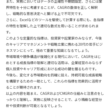
また、実務においてはデータの正確性や期間設定、さらには業
界特性を十分に考慮することが、CAGRの数値を正しく解釈
し、戦略的な意思決定へと繋げる上で不可欠です。
さらに、Excelなどのツールを駆使して計算する際にも、各指標
の特性を理解した上で適切な数式を用いることが求められま
す。
このような定量的な指標は、投資家や起業家のみならず、今後
のキャリアでマネジメントや戦略立案に携わる20代の若手ビジ
ネスマンにとって、極めて重要な知識となるでしょう。
市場環境や競争構造が複雑化する現代において、CAGRをはじ
めとする成長指標の理解と適切な活用は、企業経営のみならず
個人投資やキャリア形成における成功の鍵を握るものです。
今後も、変化する市場動向を的確に捉え、持続可能な成長戦略
を構築するための一助として、これらの指標を効果的に活用す
ることが期待されます。
以上の内容を踏まえ、CAGRおよびCMGRの仕組みと注意点をし
っかりと理解し、実務に反映させることで、より精緻な経営分
析や投資判断が可能となるでしょう。