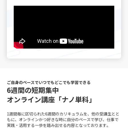
察し、適宜「確認の質問」を挟むことで、対話の精度を高
先延ばし癖がもたらす具体的な影響と、注意すべきポイン
す。 市場の変化と戦略の進化 テクノロジーの進化、グロ
けでは伝えきれない非言語的要素、例えば身振り手振りや
める手法を実践している方もいます。さらに、後日話の内
トについて詳述していきます。 先延ばし癖の注意点 先延
ーバルな競争、そして顧客ニーズの多様化により、現代の
表情、声のトーンなどが大きな役割を果たしており、これ
容を再整理し、改めて議論を行う「仕切り直し」も効果的
ばし癖に対して注意すべきポイントは多岐に渡ります。ま
市場環境はかつてないほど複雑かつダイナミックになって
らを適切に使い分けることが求められます。誤解を生むリ
です。特に、感情が絡んだ会話や大きな意思決定が必要な
ず、先延ばし癖が進行すると、日々の業務に対する自己効
います。さらに、デジタルトランスフォーメーション
スクがあるため、「既読」や「いいね」など、オンライン
シーンでは、一度話題を持ち帰り、冷静な判断のもとで再
力感が低下し、やがて自信を失う危険性が高まります。仕
（DX）の波に乗ることで、従来のビジネスモデルに大きな
での簡素なサインに依存しすぎると、真意が伝わらず、結
度議論を交わすことで、双方にとって納得のいく結論に至
事を着手するたびに「また先延ばしをしてしまった」とい
変革が起きています。このような時代で「レッドオーシャ
果として混乱が生じる恐れがあります。 さらに、自分自身
ることが期待されます。最後に、自己の伝達力を向上させ
う自己否定的な考えが自己評価を下げ、メンタルの悪循環
ンの戦い方」を模索する際、伝統的な戦略だけではなく、
のバイアスにも気を付ける必要があります。各個人が持つ
るために、日常的に論理的思考をトレーニングすることが
を生むことになります。また、タスクが山積みになること
デジタル技術の活用や情報分析に基づく意思決定が求めら
固定概念や先入観は、意図しない誤解やコミュニケーショ
重要です。論理的に物事を整理し、因果関係を明確にする
により、精神的・肉体的なストレスが急増する点にも十分
れるようになりました。 例えば、デジタルマーケティング
ンのズレを引き起こす原因となりえます。自分の考えが常
習慣は、情報の抜け漏れを防ぎ、効率的なコミュニケーシ
な注意が必要です。 さらに、生産性の低下は、個人だけで
やビッグデータ解析を駆使して市場の動向をリアルタイム
に正しいという前提に立たず、相手の立場や背景を十分に
ョンの基盤となります。若手ビジネスマンが自身のキャリ
はなく、組織全体に悪影響を及ぼす可能性があります。プ
で把握し、消費者のニーズの変化に迅速に対応する手法
理解しながら対話を進めることが、円滑なコミュニケーシ
アを磨く上で、これらの手法を実践することは、長期的な
ロジェクトの進行が遅れることで、チームメンバー間の連
は、競合他社に先駆けた効果的な戦略です。SNSやオンラ
ョンを促進します。 また、論理と感情のバランスが重要で
成長にも大きく寄与するでしょう。これらの具体的な対処
携が乱れ、結果として全体のパフォーマンスが低下するリ
インプラットフォームでのブランディングも、従来の広告
す。ビジネスシーンでは、論理的な説明が求められる場面
戦略は、「仕事で話が噛み合わない人との対処法」として
スクがあります。これにより、個人の評価が下がり、キャ
や宣伝方法とは一線を画す新たな方法として取り入れられ
ご自身のペースでいつでもどこでも学習できる
も多い一方で、相手の感情に寄り添うことも必要不可欠で
多くのビジネスシーンで応用可能であり、適切に実践する
リア上の成長機会や重要なチャンスが逃されることにつな
ています。このように、レッドオーシャンの戦い方におい
6週間の短期集中
す。論理だけでは伝え切れない部分や、感情を込めた発信
ことで、業務効率やチームの生産性の向上につながりま
がります。そのため、先延ばし癖は単なる個人的な問題に
ては、伝統的な戦略と最新のテクノロジーを融合させるこ
が不足していると、相手の共感を得ることが難しくなり、
オンライン講座「ナノ単科」
す。経験に基づく実践例を参考に、各自の環境に合った方
留まらず、社会人としての基礎力や信頼性を左右する重大
とで、競争優位性を確保する必要があるのです。 競争にお
結果的に意思疎通がうまくいかない可能性があります。こ
法を柔軟に取り入れる姿勢が求められます。 まとめ 以上
な問題と言えます。 ここで特に留意すべきは、先延ばしの
ける成功事例と失敗事例 現実のビジネスシーンにおいて、
の点について、「ビジネスにおけるコミュニケーション能
のように、ビジネスにおけるコミュニケーションの不調
背景には「完璧主義」や「失敗恐怖症」が密接に関係して
レッドオーシャン 市場での成功事例と失敗事例は多岐にわ
力」の現場においては、感情表現と論理的説明のバランス
1週間毎に区切られた6週間のカリキュラムを、他の受講生とと
は、単なる一方的な問題ではなく、双方の認識のズレや情
いるという点です。完璧主義者は、全ての条件が整うのを
たります。成功した企業は、明確な戦略と確固たる差別
を取るための訓練が不可欠です。 さらに、目的意識の欠如
もに、オンラインかつ好きな時に自分のペースで学び、仕事で
報伝達の不備、さらには思考の整理不足から来る複合的な
待ってから行動するため、結果としてタスクが無期限に先
化、そして徹底したコスト管理を実践しています。たとえ
にも注意が必要です。コミュニケーションは方法そのもの
実践・活用する一歩を踏み出せる内容となっております｡
現象です。特に「仕事で話が噛み合わない人との対処法」
延ばしにされる傾向があります。一方、失敗を恐れる心理