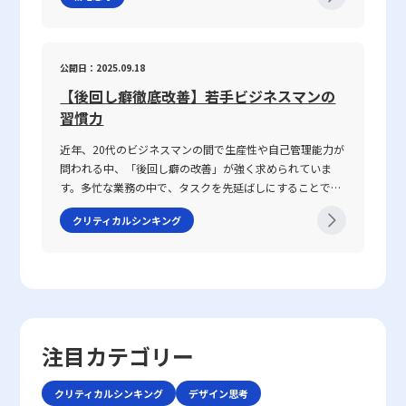
ローバル化が進み、テクノロジーの急速な発展や市場環境
した対話など、多岐にわたるシーンで求められます。この
は、評価項目ごとに具体的な基準や尺度を設定し、全員が共通認識
なっています。 仕事で話が噛み合わない人との対処法の注
の変動が続く2025年のビジネスシーンにおいて、いかにし
能力は、家庭教育や学校教育の枠を超え、実際の業務経験
を持つことが必須となります。さらに、定量的なデータと定性的な
意点 ビジネス環境において、特に「仕事で話が噛み合わな
て自身の企業やキャリアを戦略的に舵取りし、激戦区であ
や日常生活での相互作用を通じて自然に身につく側面が強
フィードバックを組み合わせた評価システムを構築することで、数
い人との対処法」を実践する際には、いくつかの注意点を
るレッドオーシャンを勝ち抜くのか、その具体的な手法と
く、個人の素質と経験が複雑に絡み合っています。「ビジ
公開日：2025.09.18
字だけでは捉えきれない業務の背景や個々の努力も十分に評価され
踏まえる必要があります。まず、会話の基本となる前提条
注意点を体系的に整理しました。 レッドオーシャンとは
ネスにおけるコミュニケーション能力」における成功の鍵
るよう工夫が求められます。 また、評価結果をもとにしたフィー
件を共有することが不可欠です。会議や打ち合わせの冒頭
【後回し癖徹底改善】若手ビジネスマンの
「レッドオーシャン」とは、既存市場における熾烈な競争
は、論理的思考、傾聴力、発信力といった要素を統合し、
ドバックは、単なる数値評価に留まらず、社員のキャリア形成や成
で議論のゴールや目的、前提条件を再確認することで、話
環境を表す比喩表現です。この概念は、2005年にW・チャ
習慣力
相手に正確かつ効果的なメッセージを伝えることで、相手
長促進に資するものであるべきです。そのため、定期的な面談や
の軸がぶれるのを防ぐことができます。具体的な対策とし
ン・キムとレネ・モボルニュによって提唱された『ブル
の行動変容を促す点にあります。 近年、ICT技術の進展に
1on1ミーティングの機会を設け、評価結果について対話を行うこ
ては、以下の点が挙げられます。・まず、話の内容は具体
近年、20代のビジネスマンの間で生産性や自己管理能力が
ー・オーシャン戦略』にて取り上げられ、赤く血に染まっ
より、メール、チャット、ビデオ会議など多様なコミュニ
とで、社員一人ひとりのモチベーション向上や業務改善につなげる
的に整理し、主語と述語を明確にすることが重要です。特
問われる中、「後回し癖の改善」が強く求められていま
た海をイメージすることで、限られた需要を巡って多数の
ケーション手法が登場しました。しかし、テキストや非対
ことが可能となります。こうした取り組みは、組織全体のパフォー
に急いでいる状況や複雑な問題を扱う場合、あいまいな表
す。多忙な業務の中で、タスクを先延ばしにすることで生
企業が激しく争う状況を表現しています。特に、レッドオ
面のやりとりは時に「既読未読」「いいね」といった簡易
マンス向上につながると同時に、社員の納得感を醸成し、長期的な
現を避け、論点を整理して伝える努力が必要です。・次
じるストレスや自信喪失、生産性の低下は、キャリア形成
ーシャの 戦い方としてのアプローチは、価格競争に終始し
な反応だけに頼る傾向があり、誤解や遅延が発生する可能
クリティカルシンキング
視点で企業の成長を支える重要な要素となります。 まとめ 以上、
に、相手の理解度を随時確認することが推奨されます。た
において決定的なマイナス要素となりかねません。この記
やすい市場の中で如何にして自社の独自性を打ち出すか、
性があります。このため、現代のビジネスシーンでは、対
本記事では「定量的」および「定性的」という二つの評価手法につ
とえば、「私の理解ではこの点ですが、〇〇さんのお考え
事では、先延ばし癖の本質とその背景にある理由を整理す
また効率化やコスト削減、ニッチ市場への特化を通じて勝
話の意図や背景、さらには相手の心理状態などを正確に把
いて、その基本概念、メリット・デメリット、ならびに実際のビジ
はどうでしょうか？」といった確認を行うことで、認識の
るとともに、具体的な改善策として8つの方法を提示して
利を収めるかという戦略に注目が集まります。 競争環境の
握する高度な能力がますます求められているのです。 そも
ネスシーンにおける使い分け方を詳述しました。定量的評価は、数
ズレを未然に防ぐことが可能です。・また、どのような場
いきます。業務の効率や精神的な安定を目指すためには、
激化は、単に製品やサービスの質を向上させるだけでは勝
そもコミュニケーションとは、人々が互いの考え、感情、
値データに基づく明確な基準設定により、客観性や公平性を担保で
面であっても、一度会話を中断し、再度仕切り直す選択肢
単なる時間管理だけでなく、心理的な側面にも目を向ける
ち抜けない現実を反映しています。レッドオーシャン市場
価値観を伝え合い、理解し合う一連のプロセスです。これ
きる一方で、業務のプロセスや個々の努力を十分に反映できないと
も有効です。特に、重要な会話内容や方針確認の際には、
必要があります。ここで取り上げる「後回し癖の改善」と
では、既存の大手企業だけでなく、新規参入者との熾烈な
は単なる情報伝達に留まらず、感情や非言語的な要素を含
いう課題があります。一方、定性的評価は、数値化しにくい質的側
十分な準備をしてから再度対話を試みることが、後のトラ
いうキーワードを軸に、先延ばし癖がもたらすリスクと、
争いが交錯し、限られた市場シェアの取り合いが続きま
注目カテゴリー
む複合的なプロセスであり、相手にどこまで伝わったか、
面を補完し、組織文化や社員の成長を評価する上で重要な役割を果
ブル回避に寄与します。・さらに、自己の思考を論理的に
改善に向けた実践的アプローチを解説します。 先延ばし癖
す。そのため、レッドオーシャンの戦い方においては、自
あるいは誤解が生じたかを見極める能力が必要となりま
たすものの、評価者の主観が入りやすい点が留意すべき点です。し
整理する力を高めることで、情報の伝達精度が向上し、結
とは 先延ばし癖とは、必要なタスクや業務を期限内に着
社の強みや独自性を生かした戦略立案が不可欠となりま
す。「ビジネスにおけるコミュニケーション能力」で成功
たがって、企業は両者をバランスよく統合することで、より多角的
クリティカルシンキング
デザイン思考
果として仕事で話が噛み合わない人との対処法がより効果
手・遂行せず、後回しにする習慣や傾向を指します。この
す。 レッドオーシャン 戦い方の基本戦略 レッドオーシャ