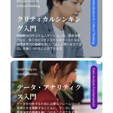
況に応じた柔軟な対応が求められます。特に、若手ビジネ
Introduction to 
Introduction to Critical Thinking
ストレスの蓄積、生産性の低下、さらにはキャリアの成長
らには市場環境の成熟度によって大きく左右されるため、
Critical Thinking
スマンはこの能力を磨くことで、上司や同僚、さらには対
機会の逸失といった深刻な影響を及ぼします。そのため、
慎重な分析が求められます。レッドオーシャンの戦い方に
外のステークホルダーとの信頼関係を築き、組織全体の業
自己管理能力の向上を図るためには、まず自分自身の心理
おいては、既存市場で確固たる地位を築くために、いかに
クリティカルシンキン
績向上や自らのキャリアアップに直結させることが可能と
的背景や業務環境を冷静に分析することが不可欠です。ま
自社の独自性を打ち出し、競合他社との差別化を成功させ
なります。 また、コミュニケーションの成功は意識的な目
た、具体的な改善策としては、以下の8つの方法が有効で
るかが非常に重要な要素となります。 具体例として、大手
グ入門
的設定と適切な手法の選択に依存するため、日々の業務の
あると考えられます。 まず、「とりあえずはじめてみる」
家電メーカーが技術力と広範な販売網という強みを持ちな
中で自らの発言や対話を振り返り、どのように相手に伝わ
というシンプルながらも強力な方法があります。初動の一
問題解決力やコミュニケーション力、意思決定
がらも、成熟市場での競争に挑むケースや、ベンチャー企
っているかを検証する姿勢が不可欠です。若手ビジネスマ
力など、多くのビジネススキルのベースとなる
歩を踏み出すことで、徐々にタスクへの抵抗感が薄れ、以
業が限定されたリソースを最大限に活かしてニッチ市場で
ンとしては、まずは基本的なスキルを習得し、実践を重ね
論理思考力の基礎を学び、｢正しい問いを立てる
降の作業がスムーズに進む効果が期待できます。次に、簡
新たな需要を創造するケースなど、各企業は自社の特性に
ながら「論理」と「感情」のバランスを追求することが、
力」を身につけることができます。
単に実行可能なタスクから取り掛かることにより、成功体
応じた戦略を展開しています。このような事例からも、ど
信頼構築および成果創出への近道であると言えます。今後
験を積み重ねる点も重要です。成功体験は自信を形成し、
の市場戦略を採るにしても、常に自社の強みと市場環境の
も、技術の進化とグローバル化が進む中で、多様なコミュ
やがて大きな課題に対しても積極的に取り組む原動力とな
両面を的確に把握し、その上でレッドオーシャンの戦い方
ニケーション手法を状況に応じて使い分けるセンスを養
ります。 さらに、やるべきタスクに専念できる環境を整え
を実践することが成功の鍵であることが明らかです。 実践
Data Analysis 
い、柔軟な対応力を持つことが求められるでしょう。 最終
Data Analysis Fundamentals
ることも、先延ばし癖の改善に有効です。職場や自宅での
に向けた心構えと今後の展望 レッドオーシャンの戦い方を
Fundamentals
的に、「ビジネスにおけるコミュニケーション能力」にお
雑音や不要な割り込みを排除し、集中できる空間を確保す
実践するためには、単なる理論や事例の学習に留まらず、
ける本質は、発信者が目的を明確にし、受信者がその意図
る工夫は、業務効率の向上につながります。目標を細かく
実際のビジネス現場での迅速な対応と継続的な改善が求め
データ・アナリティク
を正確に理解するという双方の協調です。これを実現する
設定し、進捗状況を明確に把握することで、自分自身の達
られます。まず、自社の強みや改善点を冷静に分析し、ど
ためには、日々の実務の中での振り返りと研鑽が不可欠で
成度を視覚化し、モチベーションを維持することが可能で
ス入門
の戦略が最も有効であるかを判断することが重要です。ま
あり、自らのコミュニケーションスタイルを磨き上げるこ
す。また、締切を2段階で設定する方法も、タスクを段階
た、顧客のニーズや市場動向の変化に敏感であること、そ
とが、結果として組織全体のパフォーマンス向上に繋がる
的に処理し、プロジェクト全体を効率的に管理するための
データを分析するために必要なフレームワーク
して柔軟な戦略の見直しが不可欠となります。市場は常に
のです。自分自身の成長と共に、組織全体での良好な情報
や考え方を理解するとともに、データに基づく
有効な手段と言えるでしょう。 完璧主義に陥らず、自分に
変動し続けており、今日の成功が明日の成功を保証するも
共有が促進されることにより、ビジネスの現場における成
意思決定の基礎を身につけることができます。