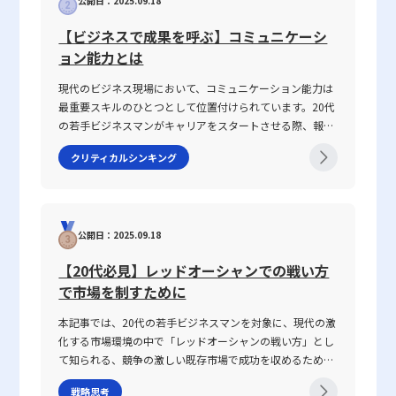
多層的な防御策との連携が不可欠です。 20代の若手ビジネスマン
公開日：2025.09.18
原因と背景を整理するとともに、仕事で話が噛み合わない
は、明確なフィードバックループを設け、評価結果が個々のキャリ
にとって、セキュリティ対策は単なる技術的な問題にとどまらず、
人との対処法を具体的に解説します。多くの若手ビジネス
【ビジネスで成果を呼ぶ】コミュニケーシ
アアップや組織改善に反映されるようなシステム構築が求められま
ビジネスの信頼性やブランド価値の向上にも直接関わる重要な課題
マンが抱えるコミュニケーションギャップについて、論理
ョン能力とは
す。 定量目標と定性目標の違いと設定方法 目標設定においては、
です。今後、情報漏洩や不正アクセスといったサイバー攻撃のリス
的思考を交えて解説し、実務で役立つヒントを提供しま
定量目標と定性目標という二種類のアプローチが存在します。定量
クがさらに高度化する中で、レピュテーションをはじめとする多角
す。 話がかみ合わない状態とは ビジネスシーンにおける
現代のビジネス現場において、コミュニケーション能力は
目標は、例えば「月間売上○○万円」「新規契約数○件」など、明
的なセキュリティ対策の理解と適切な運用が求められるでしょう。
「話がかみ合わない状態」とは、意図や目的の認識のズ
最重要スキルのひとつとして位置付けられています。20代
確に数値で表現できる具体的な目標を設定します。そのメリット
最先端の技術情報と実践的な対策を常に学習し、企業全体の安全性
レ、情報の伝達不足、さらには前提条件の違いにより、相
の若手ビジネスマンがキャリアをスタートさせる際、報
は、目標達成の進捗を具体的な数字で測定でき、業績改善のための
を高めるための積極的な取り組みが、今後のビジネス成功の鍵とな
手と効果的なコミュニケーションが図れない状況を指しま
告・連絡・相談はもちろん、上司・部下、部署間、さらに
施策の効果が一目瞭然になる点にあります。また、関係者全員が同
るに違いありません。
す。多くの場合、このような現象は一方的な問題ではな
クリティカルシンキング
は対外の取引先との関係構築にもおいて、この能力は不可
じ指標を共有できるため、組織全体の連携が取りやすくなるのも大
く、双方の認識の不一致や話の抽象度が高すぎることから
欠です。この記事では「ビジネスにおけるコミュニケーシ
きな利点です。 一方、定性目標は、数値化が困難な「質」に焦点
生じます。たとえば、上司や先輩、同僚との会話におい
ョン能力」に焦点を当て、その定義から具体的なスキルの
を当てた目標設定であり、たとえば「社内コミュニケーションの活
て、伝えたい内容が具体性に欠け、相手に正確に意図が伝
構成要素、日々の実践方法、注意すべきポイントまで、専
性化」「顧客満足度の向上」「チームワークの強化」などが挙げら
わらないことが挙げられます。前提条件や目的が共有され
公開日：2025.09.18
門性の高い視点で徹底解説します。また、ICTツールが急
れます。これらは、単なる数字では表しきれない行動や意識、企業
ていない場合、会話は容易に脱線し、誤解を生む原因とな
速に進化し、対面・非対面双方のコミュニケーションが混
風土を改善するための目標設定として有効です。ただし、定性目標
ります。さらに、個々の話し方の好みや知識量の違い、さ
【20代必見】レッドオーシャンでの戦い方
在する現代において、コミュニケーション能力がどのよう
は評価が主観に依存しやすい分、評価基準の明確化や、多面的なフ
らには一方の思考が整理されずに抽象的な言葉で表現され
で市場を制すために
に成果に結び付くのか、その背景と実践的な鍛え方につい
ィードバックの仕組みが不可欠となります。また、定量的評価との
る場合、双方の話の噛み合わなさは一層深刻になります。
ても言及していきます。 コミュニケーション能力とは コ
併用により、目標達成に向けたバランスの取れたアプローチが求め
話がかみ合わない現象は、単なるコミュニケーションのミ
本記事では、20代の若手ビジネスマンを対象に、現代の激
ミュニケーション能力とは、単に情報を伝えるだけではな
られます。 評価における実務的な注意点と改善策 実際の業務にお
スではなく、現代ビジネスにおける意思疎通の複雑さと密
化する市場環境の中で「レッドオーシャンの戦い方」とし
く、相手の反応を予測し、意思疎通を円滑にするための高
いて、定量的評価と定性的評価のどちらも適用する場合、いくつか
接に関わっています。企業内の組織体制や情報共有の仕組
て知られる、競争の激しい既存市場で成功を収めるための
度なスキルを指します。ビジネスにおいては、報連相やプ
の注意点が存在します。まず、評価者自身の主観が評価結果に強く
み、さらには個々人の論理的思考の有無が、結果として仕
戦略や心得について、最新の事例とともに解説します。グ
レゼンテーション、会議、さらにはオンラインツールを介
影響を及ぼさないよう、評価基準の標準化が必要です。このために
事で話が噛み合わない人との対処法を模索する上での鍵と
戦略思考