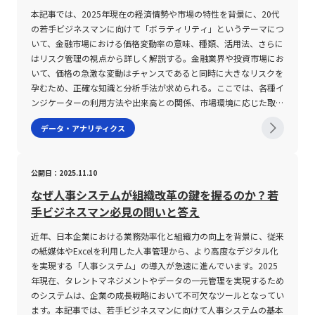
推移を示し、ローリスクローリターンと見なされます。 ボラティ
本記事では、2025年現在の経済情勢や市場の特性を背景に、20代
リティの評価は、従来の過去のデータに基づいた「ヒストリカルボ
の若手ビジネスマンに向けて「ボラティリティ」というテーマにつ
ラティリティ(HV)」と、市場の将来予測を反映した「インプライド
いて、金融市場における価格変動率の意味、種類、活用法、さらに
ボラティリティ(IV)」の2種類に大別されます。ヒストリカルボラテ
はリスク管理の視点から詳しく解説する。金融業界や投資市場にお
ィリティは、過去一定期間の価格変動データを基に計算され、統計
いて、価格の急激な変動はチャンスであると同時に大きなリスクを
学でいう標準偏差「σ(シグマ)」を用いて求められます。一方、イ
孕むため、正確な知識と分析手法が求められる。ここでは、各種イ
ンプライドボラティリティはオプション取引の価格から逆算するこ
ンジケーターの利用方法や出来高との関係、市場環境に応じた取引
とで算出され、市場参加者の「未来のボラティリティ」に対する期
の留意点など、現代のデジタル化された取引環境で不可欠となる情
データ・アナリティクス
待が数値として反映されます。この二つの指標は、投資の判断材料
報を体系的に整理する。 ボラティリティとは ボラティリティと
としてどちらも重要な役割を果たしますが、その意味するところや
は、金融資産における価格変動率を示す指標であり、市場の動向や
計算方法には明確な違いがあり、投資戦略に応じた活用が求められ
不確実性を測るための重要な指標とされている。 一般的に、この
公開日：2025.11.10
ます。 また、ボラティリティは単なるリスク指標にとどまらず、
用語は株式、為替、先物、CFD（差金決済取引）など、さまざまな
短期トレードにおける銘柄選択や、相場全体の変動傾向の分析、さ
金融商品に適用される。 ボラティリティが高い状態は、短期間で
なぜ人事システムが組織改革の鍵を握るのか？若
らには中長期投資のリスク管理や投資金額の配分決定にまで幅広く
大幅な価格上昇または下落が発生しやすいことを意味し、逆に低い
手ビジネスマン必見の問いと答え
活用されています。高いボラティリティを持つ銘柄は、急激な価格
状態は価格が安定していることを示す。 投資家はこの指標を基
の上昇や下落が頻発するため、効率的に短期利益を狙うデイトレー
に、リスクとリターンのバランスを判断し、どのタイミングで取引
近年、日本企業における業務効率化と組織力の向上を背景に、従来
ドやスキャルピングなどに適しています。逆に、低ボラティリティ
を実施するかの戦略決定に活かす。 また、ボラティリティは単に
の紙媒体やExcelを利用した人事管理から、より高度なデジタル化
の銘柄は安定感があり、長期保有を前提とした投資戦略において重
価格変動の大きさだけではなく、変動の頻度や値幅（スプレッド）
を実現する「人事システム」の導入が急速に進んでいます。2025
要な役割を担うのです。 ボラティリティの注意点 ボラティリティ
などを含む広範な評価項目として理解される。 具体的な種類とし
年現在、タレントマネジメントやデータの一元管理を実現するため
はあくまでも市場の価格変動を示す指標の一つであり、これだけに
ては、インプライドボラティリティ（IV）、ヒストリカルボラティ
のシステムは、企業の成長戦略において不可欠なツールとなってい
依存して投資判断を行うことは極めて危険です。まず第一に、ボラ
リティ（HV）、リアライズドボラティリティ（RV）などが挙げら
ます。本記事では、若手ビジネスマンに向けて人事システムの基本