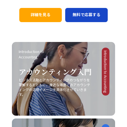
ば、コカ・コーラは新市場としてチューハイ・サワー市場
が目的ではなく、最終的には相手に行動変容を促すための
としては、具体的な対策を講じることが不可欠となりま
は、行動の最初の一歩を踏み出すことさえも躊躇させ、結
に参入する際、徹底した市場調査と消費者ニーズの分析に
手段です。目的が明確でないまま話を進めると、どれだけ
す。まず、会議や打ち合わせの場では、前提条件の確認や
果として問題が先送りされる原因となります。こうした心
基づく戦略展開により、短期間で一定の市場シェアを獲得
詳細を見る
無料で応募する
テクニックを駆使しても、受信者にとって重要なポイント
具体的な言葉選び、相手の理解度を逐一確認する姿勢が求
理的要因への正しいアプローチなくしては、「後回し癖の
しました。また、トヨタ自動車は常に「カイゼン」を徹底
が伝わらず、業務上の成果に結び付かない場合がありま
められます。次に、必要に応じて一度話を持ち帰り、冷静
改善」は達成しにくいと言えるでしょう。 また、ADHDの
し、品質と効率性の向上を図ることで、激しい競争環境に
す。そのため、事前に伝えたいポイントや目的を明確に
に再度整理してから再挑戦するという柔軟性も欠かせませ
ような発達障害が原因の場合には、個人の努力だけでは限
おいても堅実な成長を実現しています。 一方で、失敗に終
し、適切な手法を選択することが、効果的なコミュニケー
ん。また、自己の論理的思考を鍛えることによって、伝え
界があることを認識し、専門の医療機関やカウンセラーの
わった事例も貴重な教訓として残されています。スマート
ションにつながります。 また、コミュニケーションの現場
たい内容を的確にまとめる力は、長期的にはコミュニケー
協力を仰ぐことも大切です。一人で抱え込むことなく、適
フォン市場におけるモトローラの事例では、他社との差別
がどのような「場」か、つまり使用する媒体や環境に応じ
ション能力の向上に直結します。これにより、仕事で話が
切なサポートを受けながら、自己管理能力の向上を図るこ
化に失敗し、急激な技術革新に乗り遅れて市場からの孤立
た戦略も大切です。対面での会議、電話会議、メール、オ
Introduction to 
噛み合わない状況を未然に防ぎ、また発生した場合にも迅
とが求められます。このように、先延ばし癖の注意点は単
Introduction to Accounting
を招きました。また、日産自動車は過度なコスト削減施策
ンラインミーティングなど、ツールや場面ごとに適したコ
Accounting
速かつ効果的に対処できる基盤を作ることが可能となりま
なる行動パターンの問題を超えて、複雑な心理的・環境的
により品質低下とブランドイメージの低下を招いた結果、
ミュニケーションの方法が存在します。そのため、各媒体
す。最終的に、若手ビジネスマンにとって重要なのは、一
要因が絡み合っているため、多角的な視点からの対策が必
激戦区でのシェア確保に大きな課題を突きつけられまし
の持つ特性や限界を理解し、状況に合わせた柔軟な対応が
アカウンティング入門
方的なコミュニケーションではなく、双方の意図や認識を
要不可欠です。 ビジネス現場では、タスクを早期に処理す
た。これらの事例は、レッドオーシャンの戦い方において
必要不可欠となります。こうした注意点を踏まえて、自己
共有しあう姿勢です。今回ご紹介したポイントを実践し、
る仕組みや、効率的なスケジュール管理システムの導入も
は、単なるコスト削減や市場模倣だけでは不十分であり、
ビジネス活動とアカウンティングのつながりを
のコミュニケーション能力を継続的にブラッシュアップし
「仕事で話が噛み合わない人との対処法」を日常の業務に
推奨されています。現代のITツールを活用し、リマインダ
明確な差別化戦略と自社の独自性の追求が不可欠であるこ
理解するとともに、身近な場面でのアカウンテ
ていくことが、キャリアの成長に繋がるのです。 まとめ
取り入れることで、組織内の信頼関係の再構築や業務効率
ー機能やタイムマネジメントアプリを上手に利用すること
ィングの活用イメージを具体化させていきま
とを示しています。 レッドオーシャンとブルーオーシャン
本記事では、「ビジネスにおけるコミュニケーション能
の向上を実現できるでしょう。常に自己のコミュニケーシ
す。
で、先延ばし癖を改善する一助となります。ただし、こう
の使い分け レッドオーシャン市場における戦略と対比し
力」における重要性と、その構成要素、さらには具体的な
ョンスキルを磨き、効果的な意思疎通を心がけることが、
したツールも万能ではなく、自身の内面的な問題と向き合
て、ブルーオーシャン戦略は競争のない新たな市場の創出
現場での実践方法と注意点について解説しました。現代ビ
ビジネスパーソンとしての成長に直結する重要な要素とな
い、根本的な解決策を模索しなければ、「後回し癖 改善」
を目指すアプローチです。ブルーオーシャンでは、既存市
ジネスにおいて、コミュニケーションは単なる情報伝達で
ります。
は真の意味で実現されないでしょう。 まとめ 「後回し癖
場の枠にとらわれずに新規需要を発掘することが重視され
はなく、相手に行動変容を促すための極めて高度なスキル
の改善」は、20代の若手ビジネスマンにとって極めて重要
るため、一見すると魅力的な選択肢に映ります。しかし、
であり、論理的思考、感情表現、非言語的伝達、そして状
なテーマです。タスクの先延ばしは、自己効力感の低下、
どちらの戦略を採用するかは、自社の経営資源、強み、さ