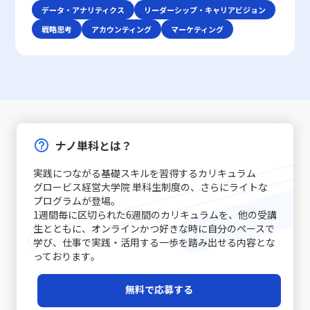
を収めるためには、自身の伝えたい内容を明確に定義し、
かつ柔軟な評価システムを確立し、業務改善や戦略的意思決定に活
的に機能します。論理的思考は、複雑な情報をシンプルに
現象は単なる怠慢や意志の弱さだけに起因するものではな
データ・アナリティクス
ン市場で成功を収めるためには、以下の3つの基本戦略が
リーダーシップ・キャリアビジョン
使用する手段・場面に応じて最適な技術を選択できる柔軟
かすことが求められます。また、デジタルトランスフォーメーショ
まとめるための基本スキルであり、コミュニケーションの
く、心理的要因や環境要因の複合的な結果とも言えます。
有効であるとされています。第一に、差別化戦略です。他
戦略思考
アカウンティング
マーケティング
性が求められます。 特に、若手ビジネスマンにとっては、
ンの進展に伴い、タレントマネジメントシステムのようなツールを
質を大きく左右します。これらの注意点を踏まえた上で、
例えば、失敗への恐怖心や完璧主義、さらにはADHD（注
社と同じ製品・サービスを提供していては、顧客は選択に
自分自身の意見を論理的かつ説得力をもって表現し、相手
活用して、社内データの一元化および可視化を図ることが、さらな
相手の意見を尊重しつつ、自分の意図を明確に伝える努力
意欠陥・多動性障害）などの発達特性が背景にある場合も
迷い、競争に負けるリスクが増します。スターバックスの
の意見を丁寧に聴く技術は大きな強みとなります。また、
る競争優位の確保につながるでしょう。20代の若手ビジネスマン
が、スムーズな意思疎通を実現するための基本といえま
あります。こうした場合、従来のタイムマネジメント技術
ように、品質の高さと独自の店舗体験を提供することで、
対面と非対面双方のコミュニケーションにおいて、それぞ
にとっては、これらの評価手法を理解し、現場でどう活用するかを
す。話が噛み合わないと感じた際には、焦らず、一度立ち
だけでは対処が難しく、「後回し癖の改善」を目指す上
単なる価格競争から差別化を図る戦略は、レッドオーシャ
れ異なるルールやエチケットが存在するため、状況に応じ
見極めることが、今後のキャリア形成や組織内での成果発揮に直結
止まって基本に立ち返ることが、最終的には仕事で話が噛
で、自己理解と内面的な対策が欠かせません。 また、先延
ンの戦い方としての有力な手法です。 第二に、コストリー
た適切な対応が重要です。例えば、会議での発言やメール
する重要なスキルとなります。経営判断と現場の実務の双方を支え
み合わない人との対処法として有効です。 具体的な対処戦
ばし癖は放置されると、業務遂行に大きな弊害をもたらし
ダーシップ戦略です。効率的な運営を徹底し、無駄な経費
での簡潔な表現、さらにはSNSやチャットでのリアルタイ
るために、定量的・定性的な手法の正しい使い分けと効果的なフィ
略と実践例 ここでは、「仕事で話が噛み合わない人との対
ます。たとえば、予定された期限までにタスクが完了しな
や労力を削減することで市場価格を下回る優位性を保持し
ムなやりとりなど、各シーンで必要とされる細やかな配慮
ードバックの仕組みづくりを進めることが、企業の持続可能な成長
処法」として認識される具体的な戦略を、実践例とともに
いことによるストレスの増加、結果的な自信喪失、そして
ます。ユニクロが示した事例のように、大量仕入れや生産
ナノ単科とは？
が質の高いコミュニケーションを実現する鍵となります。
と個人のキャリアアップの鍵であると言えるでしょう。
解説します。多岐にわたる原因に対して、個々のケースに
長期的にはキャリアチャンスの逸失へとつながります。こ
工程の合理化によって、低価格でも品質を維持することが
コミュニケーション能力の注意点 コミュニケーション能力
応じた対策を講じることが求められます。まず、会話の開
のような問題は個人だけでなく、チームや組織全体に影響
できれば、急激な価格競争にも耐える力が養われるので
実践につながる基礎スキルを習得するカリキュラム
を高めるためには、単に技術を習得するだけでなく、いく
始時に必ず現状の認識を共有することが基本です。長年の
を及ぼすため、早期に原因を特定し、適切な対策を講じる
す。ただし、過度なコスト削減は品質低下やブランド価値
グロービス経営大学院 単科生制度の、さらにライトな
つかの落とし穴や注意点を認識する必要があります。ま
経験が示すように、「話の前提条件を合わせる」ことは、
ことが求められます。先延ばし癖に取り組むプロセスは、
の喪失というリスクもあるため、バランスを見極めること
プログラムが登場｡
ず、情報伝達とコミュニケーションの違いに注意が必要で
双方のコミュニケーションの齟齬を防ぐ第一歩です。たと
自分自身を見つめ直し、効率的な業務遂行と成長機会を確
1週間毎に区切られた6週間のカリキュラムを、他の受講
が重要です。 第三に、ニッチ戦略です。市場全体ではな
す。単なるデータや数字の伝達が成功したとしても、相手
えば、新たなプロジェクトのキックオフミーティングで
実に捉えるための重要なステップと言えるでしょう。 近年
生とともに、オンラインかつ好きな時に自分のペースで
く、特定の顧客セグメントや特定のニーズに特化すること
がその情報をどう受け取り、行動に移すかはまた別の問題
は、各参加者が同じゴールと進行予定を共有することで、
は特に、テクノロジーの発展とともに多様な働き方が広が
学び、仕事で実践・活用する一歩を踏み出せる内容とな
で、競争相手の少ない領域を開拓します。高級車市場にお
です。「ビジネスにおけるコミュニケーション能力」にお
後の誤解を避けることができます。また、日常的なコミュ
る中で、自己管理能力が強く問われるようになりました。
っております｡
けるポルシェの例は、限られた層に対して圧倒的なブラン
いては、相手に正しく意図が伝わるかどうかが重要であ
ニケーションにおいても、相手の表情や声のトーン、さら
その中で「後回し癖の改善」に取り組むことは、単なる習
ド価値を提供する成功例と言えるでしょう。この戦略は、
り、結果として行動変容が起こることが成功指標となりま
には話の流れからその理解度を汲み取る姿勢が重要です。
慣の見直しにとどまらず、自己のキャリア戦略を見直すた
レッドオーシャンの戦い方の一環として、自社の強みや専
無料で応募する
す。 また、コミュニケーションには必ずしも相手に完全に
経験豊富なマネージャーの中には、相手の話し方をよく観
めの重要な要素ともなっています。次のセクションでは、
門性を最大限に活かすための戦略として注目されていま
伝えることができないという不確実性があります。言葉だ