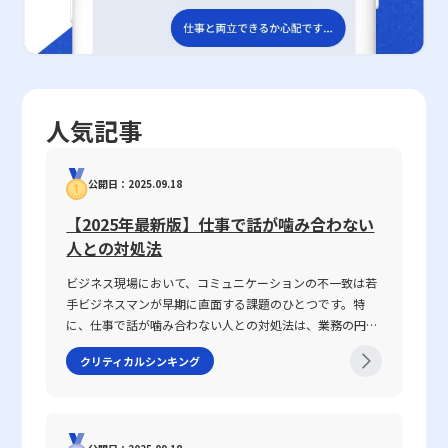
の自己評価や上司評価、または360度評価などを取り入れることに
近年のサイバー攻撃の多様化や巧妙化を鑑みると、レピュテーショ
であり、十分なサポート体制の整備や多角的なアプローチが求めら
より、より包括的な評価が実現可能となります。 定量的・定性的
ンの自動監視機能が持つ有用性はさらに高まっていると言えるでし
れます。今後は、現場における具体的な介入策の開発や個々人の時
の使い分けは、業種や業務内容、さらには企業文化によっても最適
ょう。 他のセキュリティ対策との連携と実践例 レピュテーション
間観を改善するためのプログラムの導入が、先延ばし行動のさらな
なバランスが異なります。例えば、エンジニアリングや製造業のよ
技術を効果的に利用するためには、同時に他のセキュリティ対策と
る抑制と精神的豊かさの向上に向けた重要な課題となるでしょう。
うに成果が数字に現れやすい業界では、定量的評価が重視される傾
連携させることが不可欠です。企業内部のセキュリティポリシーと
結果として、未来に対する希望を具体的な行動計画に落とし込み、
向にあります。一方、サービス業やクリエイティブ分野では、顧客
して、OSやシステムの定期アップデートを怠らず、最新のセキュ
精神的な安らぎと活力を獲得するための有効な手段として、今回の
人気記事
満足度や従業員の創造性、チームワークなど、定性的な要素を重視
リティパッチの適用を徹底することが第一歩です。また、Web無害
研究成果はいかなるビジネスパーソンにとっても貴重な示唆を与え
する必要があるため、両者を統合した評価システムが重要となりま
化技術によって、危険なスクリプトや不正コンテンツの排除を図る
るものとなっています。また、この研究が掲げる理念は、ムーンシ
す。また、企業の成長段階や市場環境によっても評価手法を柔軟に
ことも非常に重要です。さらに、パスワード管理の徹底や多要素認
ョット目標9で示される「2050年までに精神的に豊かで躍動的な社
公開日：2025.09.18
変更することが、持続的な改善と競争優位の確保につながります。
証の導入は、アカウントの不正アクセスを防ぐ上で必須の対策と考
会を実現する」という長期ビジョンにおいても重要な一石を投じる
さらに、現代のビジネス環境ではデジタルツールの活用が進み、タ
えられます。 まとめ セキュリティ分野のレピュテーションは、企
ものであり、今後の研究および実務においても継続的な検討と発展
【2025年最新版】仕事で話が噛み合わない
レントマネジメントシステムなどを用いて社内データの一元化や見
業や個人が情報資産を保護するための強力なツールとして、ますま
が期待されます。
人との対処法
える化が推進されています。これにより、定量的なデータだけでな
す注目されています。本記事では、レピュテーションの基本概念、
く、定性的なデータも効率的に収集・分析することが可能となり、
具体的な仕組み、評価基準、さらにはドメイン、IP、Webといった
ビジネス現場において、コミュニケーションの不一致は若
全体としての評価精度が向上します。デジタルツールの有効活用に
多角的な視点からの評価方法について解説しました。同時に、レピ
手ビジネスマンが早期に直面する課題のひとつです。特
より、過去の業績だけでなく、将来の成長予測や課題抽出にもつな
ュテーションの利用によって得られる幅広いセキュリティ強化効
に、仕事で話が噛み合わない人との対処法は、業務の円滑
がるため、戦略的な経営判断に大きなアドバンテージをもたらすと
果、運用負荷の軽減、ならびにサーバーリソースの最適化など、そ
な遂行や信頼関係の構築に直結する重要なテーマです。
クリティカルシンキング
言えるでしょう。 現代のグローバル化・デジタルトランスフォー
のメリットにも触れました。一方で、最新の脅威に対する即時性
2025年の現代において、情報の多様化や働き方の変化が進
メーションが進む中、企業は定量的と定性的の双方を駆使し、数値
や、評価基準の複雑性、共有環境におけるリスクといった注意点も
む中、明確な意図伝達が求められ、話がかみ合わない状況
と質の両面から多角的に現状を把握することが不可欠です。その一
存在するため、単一の対策だけでなく、OSのアップデート、Web
を改善するための具体的手法が注目されています。本記事
方で、評価基準の設定や評価者間でのコミュニケーションの仕組み
無害化、パスワード管理やセキュリティ対策ソフトなど、その他の
では、なぜ「話が噛み合わない状態」が生じるのか、その
を整備することは重要な課題となります。特に定性的評価において