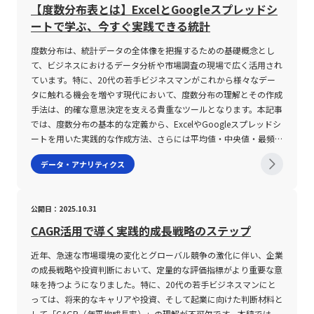
ィリティは、オプションの理論価格を算出する「ブラック‐ショー
い時はストップロス注文のスリッページ（損切り注文が予想より不
通じて、社員一人ひとりの情報がリアルタイムで更新され、経営層
たこの手法は、ビジネスプロセスマネジメントやプロジェクトマネ
【度数分布表とは】ExcelとGoogleスプレッドシ
ルズ・モデル」などの数学的モデルに依拠しており、投資家にとっ
利な価格で成立すること）のリスクも存在するため、リスク管理の
に対しても迅速かつ正確な情報提供が可能となります。 人事シス
ジメントにおいて、論理的整合性を担保しながら意思決定を行うた
ートで学ぶ、今すぐ実践できる統計
ては高度な知識が要求される場面も存在します。こうした背景か
徹底が不可欠である。 投資家は、自身の許容リスクの範囲内で取
テムの注意点 人事システムを導入するにあたっては、その利便性
めの有力なツールとして位置付けられています。デシジョンツリー
ら、ボラティリティの数値そのものが投資判断の全てを物語るわけ
引量を調整し、市場の急変動に備える必要がある。 さらに、テク
や効果の高さと同時に、いくつかの注意点が存在します。第一に、
は、選択肢をツリー状に展開することで、結果の予測やリスク評価
度数分布は、統計データの全体像を把握するための基礎概念とし
ではなく、細部にわたる理解と他の分析手法とのバランスが重要視
ニカル分析指標としては、ボリンジャーバンドやヒストリカル・ボ
導入目的と求める機能との整合性を十分に確認する必要がありま
を容易にし、複雑な問題を整理することに寄与します。 デシジョ
て、ビジネスにおけるデータ分析や市場調査の現場で広く活用され
されるのです。 なお、ボラティリティの数値を具体的に用いる場
ラティリティインジケーター、ADR（日中平均レンジ）などが活用
す。各企業が抱える人事課題は多岐にわたりますが、例えば採用活
ンツリーの基本概念と活用意義 デシジョンツリーは、図形として
ています。特に、20代の若手ビジネスマンがこれから様々なデー
合、たとえば当日のボラティリティは「トゥルー・レンジ(TR)」と
されるが、これらのツールの設定や使用方法を十分に理解していな
動のステータス管理が不十分な企業と、社員のキャリアデータの一
正方形、円、三角形などのシンプルな記号を用い、意思決定の各段
タに触れる機会を増やす現代において、度数分布の理解とその作成
「ティピカル・プライス(TP)」を活用した計算式で示されることが
いと、誤った判断を導くリスクも内在している。 市場の時間帯に
元管理が不備な企業とでは、必要とするシステム機能も大きく異な
階を明確化する手法です。一般的には、ツリーの始点である意思決
手法は、的確な意思決定を支える貴重なツールとなります。本記事
一般的です。その計算式は「当日のボラティリティ(%) ＝ 当日の
よるボラティリティの変動、季節的な変動要因、さらには政治的・
ります。したがって、現状の業務プロセスを正確に把握し、システ
定ノード（多くの場合、正方形）が配置され、その後に続く確率ノ
では、度数分布の基本的な定義から、ExcelやGoogleスプレッドシ
TR／当日のTP × 100」と表現され、TRとしては当日の高値と安値
経済的なイベントが影響を及ぼすため、常に最新の市場情報と分析
ムが課題解決に寄与できるかどうかを厳密に評価することが求めら
ードやイベントノード（円形）を経て、最後に結論や結果を示す終
ートを用いた実践的な作成方法、さらには平均値・中央値・最頻値
の差、あるいは前日の終値との比較結果の中で最大の値が使用され
手法を駆使する必要がある。 このように、ボラティリティが提供
れます。 第二に、システムの提供形態――クラウド型、オンプレミス
点ノード（三角形）が設置されます。この構造を通じて、各分岐に
といった代表的な統計値の求め方に至るまで、具体例を交えて詳細
データ・アナリティクス
ます。この計算方法により、一般的には5%以上のボラティリティ
するチャンスと同時に、リスク対策としての戦略策定が求められる
型、またはパッケージ型などをはじめとする各種導入方式――が自社の
対する数値的な評価や発生確率の要素を具体的に計算することが可
に解説します。 度数分布とは 度数分布とは、膨大なデータ群を特
が確認された場合、その日は「変動が激しい市場」と判断されるこ
点は、投資初心者のみならず、経験豊富なトレーダーにとっても非
要件と合致していることが重要です。クラウド型であれば短期間で
能となり、より客観的に業務上のリスクとリターンを見極めること
定の区間（階級）に分類し、各区間に属するデータの個数（度数）
とが多いですが、資産クラスや市場環境に応じた柔軟な解釈が求め
常に重要である。 具体的な注意事項として、以下の点が挙げられ
の導入が可能であり、初期投資を抑えた運用ができる一方、自社に
ができます。 デシジョンツリーの活用意義は、単に結果を予測す
をまとめた表またはグラフのことです。データの羅列だけではその
られます。 このように、ボラティリティを活用する際には、その
公開日：2025.10.31
る。 ・ボラティリティの値動きを正確に把握するためには、各種
特化したカスタマイズが難しい場合もあります。一方で、オンプレ
るためのツールとしてだけでなく、複数の施策や戦略を並行して検
特徴を一目で把握することが難しい場合に、各区間ごとにまとめる
数値の意味合いや背景、そして計算方法に内在する不確実性を十分
インジケーターを組み合わせた複合的な分析が必要である。 ・経
ミス型はシステムのカスタマイズが容易である反面、導入に時間と
討する際の意思決定プロセスの透明性を高め、関係者間での認識共
ことで全体の傾向や分布状況が明確に示されます。例えば、厚生労
CAGR活用で導く実践的成長戦略のステップ
に理解することが投資リスクを抑制するための鍵となります。若手
済指標や市場ニュースと連動して発生する急激な価格変動に対し、
コストがかかるという特徴があります。このため、実態に即した導
有を促進する点にもあります。たとえば、新規事業の立ち上げやマ
働省が実施した裁量労働制度の実態調査や、総務省統計局の男女平
ビジネスマンとして投資市場に挑む際には、まず基本的な概念と計
迅速な判断と柔軟な資金管理が求められる。 ・市場の流動性低下
入計画を立案することが不可欠です。第三に、サポート体制および
近年、急速な市場環境の変化とグローバル競争の激化に伴い、企業
ーケティング戦略の策定、業務効率化のための設備投資の判断な
均寿命のデータなど、さまざまな統計資料において、データを視覚
算方法を把握し、併せて市場全体の流動性や個別銘柄の特性といっ
時には、意図通りの取引が成立しにくくなるため、取引コストやス
ベンダーの専門知識のレベルも導入の際に注意すべきポイントで
の成長戦略や投資判断において、定量的な評価指標がより重要な意
ど、さまざまな局面で利用が可能です。さらに、定量的評価のプロ
的に整理し、全体像や偏りを理解するためのツールとして用いつつ
た情報を統合的に評価する姿勢が必要です。 まとめ 本記事では、
プレッドの拡大にも留意すべきである。 ・ボラティリティが極端
す。人事システムは、労働法改正や働き方改革など、外部環境の変
味を持つようになりました。特に、20代の若手ビジネスマンにと
セスを通じて、感覚的・直感的な判断に偏るリスクを低減し、科学
あります。具体的な例を挙げると、アジア31カ国の男女平均寿命
資産運用や投資の際に欠かせない「ボラティリティ」の概念につい
に高い局面では、自動売買ツールやストップロスなどのリスク管理
化に迅速に適応する必要があるため、契約前にベンダーのサポート
っては、将来的なキャリアや投資、そして起業に向けた判断材料と
的な根拠に基づいた意思決定をサポートすることが大きなメリット
のデータでは、各国の寿命値を階級ごとに区切り、どの階級に属す
て、専門的かつ実務的な視点から解説しました。ボラティリティと
対策を適切に用いることが重要である。 これらの注意点を理解し
実績や技術的背景を十分に確認し、トラブル発生時にも的確に対応
して「CAGR（年平均成長率）」の理解が不可欠です。本稿では、