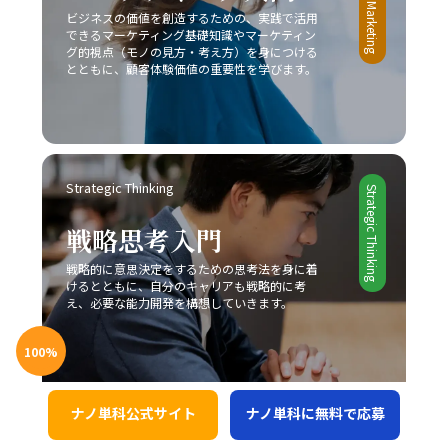
従来の戦略だけでなく新たなビジネスモデルの構築が求め
ビジネスの価値を創造するための、実践で活用
う。
られています。 今後のビジネスシーンは、一層熾烈な競争
できるマーケティング基礎知識やマーケティン
と急速な市場変化が予想されるため、レッドオーシャン 戦
グ的視点（モノの見方・考え方）を身につける
い方においても、常に柔軟な発想と先を見据えた戦略が必
とともに、顧客体験価値の重要性を学びます。
要です。成功事例に見ると、スターバックス、コカ・コー
ラ、トヨタ自動車などが、自社の独自性を武器にして激戦
区を勝ち抜いていることからも、自社の強みをしっかりと
把握し、独自の価値提案を行うことの重要性が理解できる
でしょう。さらに、競合他社との違いを明確にし、適切な
Strategic Thinking
タイミングで戦略の見直しと改善を図ることで、どのよう
Strategic Thinking
な厳しい市場環境でも勝利を掴むことが可能となります。
戦略思考入門
最終的に、レッドオーシャンの戦い方においては、単なる
生存戦略ではなく、今後も持続的な成長を実現するための
戦略的に意思決定をするための思考法を身に着
基盤として、企業やビジネスパーソン自身が常に学び、挑
けるとともに、自分のキャリアも戦略的に考
戦し続ける姿勢が求められます。現代の急激な変革期にお
え、必要な能力開発を構想していきます。
いて、若手ビジネスマンが自らのキャリアと企業の成長を
支えるためにも、戦略的思考と柔軟な対応力を身につけ、
100
%
レッドオーシャンの荒波を乗り越えるための確固たる手法
を確立することが今後の成功に直結すると言えるでしょ
う。
ナノ単科公式サイト
ナノ単科に無料で応募