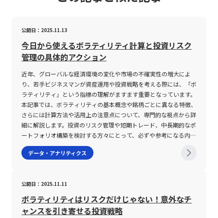
公開日：2025.11.13
今日から使えるボラティリティ計算と投資リスク
管理の具体的アクション
近年、グローバルな経済環境の変化や市場の不確実性の増大によ
り、若手ビジネスマンが資産運用や投資戦略を考える際には、「ボ
ラティリティ」という指標の理解がますます重要となっています。
本記事では、ボラティリティの基本概念や銘柄ごとに異なる特徴、
さらには計算方法や活用上の注意点について、専門的な視点から詳
細に解説します。投資のリスク管理や短期トレード、中長期的なポ
ートフォリオ構築を検討する方々にとって、必ずや参考になる内容
となるでしょう。 ボラティリティとは ボラティリティとは、金融
データ・アナリティクス
市場における価格変動の度合いを示す指標であり、株式、債券、商
品先物などさまざまな金融商品のリスク評価に用いられます。具体
的には、ある資産の価格が時間の経過とともにどの程度変動するか
公開日：2025.11.11
を数値化したもので、一般にパーセンテージや標準偏差といった形
で表現されます。例えば、ボラティリティが高い銘柄は、短時間で
ボラティリティはリスクだけじゃない！意外なチ
大幅な値動きを見せることが多く、そのためハイリスクハイリター
ャンスを引き寄せる投資戦略
ンと評価される一方、ボラティリティが低い銘柄は、安定的な価格