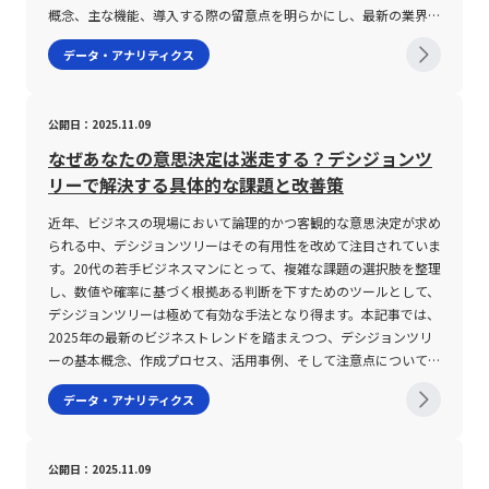
ティリティだけでは株価の上昇・下降の方向性や根本的な投資価値
れ、これらはそれぞれ異なる観点から市場の期待や過去の実績を評
概念、主な機能、導入する際の留意点を明らかにし、最新の業界動
を十分に評価することは困難です。市場の動向や他のテクニカル指
価する。 インプライドボラティリティは将来の価格変動を予測
向を踏まえた解説を行います。また、企業が抱える人事管理の課題
データ・アナリティクス
標、ファンダメンタルズ分析などと併せて総合的に判断する必要が
し、オプション取引における評価に活用される一方、ヒストリカル
に対する解決策としてのシステム活用例や、今後のビジネス環境に
あります。 また、株価が低い銘柄においては、同じ数値の値動き
ボラティリティは過去のデータに基づいて実際の変動率を算出す
即した最適な選定ポイントについても詳述します。 人事システム
であっても分母となる計算要素が小さいため、ボラティリティの数
る。 リアライズドボラティリティは日々の実際の取引結果から算
とは 人事システムとは、採用管理、人事評価、給与計算、勤怠管
公開日：2025.11.09
値が実際のリスク以上に高く算出される傾向があります。具体的な
出されるため、短期的な市場の動向を捉える上で有用である。 こ
理、労務管理など、社員に関する各種情報を統括的に管理し、業務
計算式では、当日の「ティピカル・プライス(TP)」が分母に位置
れらの指標は、特にFXなどの外国為替市場において、取引環境の評
効率の向上を図るための統合型ソリューションです。従来は紙媒体
なぜあなたの意思決定は迷走する？デシジョンツ
し、これが小さくなると結果としてボラティリティのパーセンテー
価と開始タイミングの決定に大きな影響を与える。 ボラティリテ
やExcelファイルに頼っていた人事業務を、システム上で一元管理
リーで解決する具体的な課題と改善策
ジが大きくなります。このため、投資初心者を含む若手ビジネスマ
ィの注意点 ボラティリティが高い環境下での取引は、大きな利益
することにより、情報更新の迅速化や正確性の向上を実現します。
ンは、株価の水準にも十分留意した上でボラティリティの指標を解
獲得のチャンスを提供する反面、リスクも極めて大きくなる。 一
具体的には、以下のような機能が含まれます。・採用管理機能：応
近年、ビジネスの現場において論理的かつ客観的な意思決定が求め
釈することが求められます。 さらに、市場の流動性もボラティリ
方で、ボラティリティが低い状況は取引の安定性を示すが、利益獲
募者の基本情報、選考状況、面接結果等を効率的に管理し、採用プ
られる中、デシジョンツリーはその有用性を改めて注目されていま
ティの重要な要因となります。市場の流動性が低い場合、売買が成
得機会が限定されやすい。 まず、高いボラティリティの下では、
ロセス全体を見える化します。・人事評価管理機能：各期ごとの目
す。20代の若手ビジネスマンにとって、複雑な課題の選択肢を整理
立しにくく実際の取引が制限されると、計測されるボラティリティ
市場の流動性と出来高が急激に増加する傾向があり、これにより予
標設定や実績、評価者からのフィードバックを体系的に集積し、人
し、数値や確率に基づく根拠ある判断を下すためのツールとして、
は実際の市場リスクよりも高く見積もられる可能性があります。そ
測が難しい急変動が発生する可能性がある。 特に、経済指標の発
材育成や昇進判断に活用されます。・タレントマネジメント機能：
デシジョンツリーは極めて有効な手法となり得ます。本記事では、
のため、投資を行う際には銘柄の流動性や出来高、取引市場の環境
表直後や主要市場の開始直後は、出来高の急増に伴い値動きが激し
社員のスキル、資格、社内表彰など、個々のキャリアデータを管理
2025年の最新のビジネストレンドを踏まえつつ、デシジョンツリ
といった要素も十分に考慮し、ボラティリティの数値と合わせて総
くなるケースが多い。 例えば、米ドル/円やユーロ/米ドルなどの
し、将来的な人材配置や組織改革の基盤とします。・勤怠・給与管
ーの基本概念、作成プロセス、活用事例、そして注意点について詳
合的なリスク評価を行うことが不可欠です。 さらに、ボラティリ
主要通貨ペアでは比較的安定した動きが見られる一方、南アフリカ
理機能：出勤情報、有給休暇の管理、残業時間の集計、さらには各
述し、今後のキャリアや業務改善活動において実践的な知識と技術
データ・アナリティクス
ティの計算方法自体も複雑な側面を持ち合わせています。たとえ
ランド（ZAR）やトルコリラ（TRY）のようなマイナー通貨は急激
種手当の計算までを自動化し、担当者の負担を軽減します。また、
を提供することを目的としています。 デシジョンツリーとは、目
ば、ヒストリカルボラティリティの場合は、過去の各取引日の価格
な変動が発生しやすい。 加えて、市場の参加者数や取引環境によ
最近のシステムは、備品管理や社内イベント、株主総会、施設管理
標達成のために考えうる複数の選択肢を視覚的に整理し、各選択肢
変動を統計的手法によって解析する必要があり、多くの場合専門の
って流動性が低下する場合、意図した価格での取引が成立せず、思
など総務業務もカバーする場合があり、統合型の「人事・総務シス
の結果や影響を定量的に比較検討するためのフレームワークです。
公開日：2025.11.09
ツールやソフトウェアが用いられます。一方、インプライドボラテ
わぬ損失が発生するリスクが高まる。 また、ボラティリティが高
テム」として提供される事例も少なくありません。これらの機能を
もともとは統計学やオペレーションズリサーチの分野で発展してき