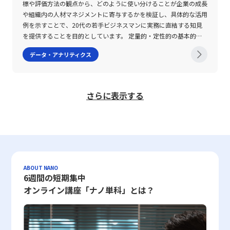
を踏まえた実質的な成長レベルを示す指標であり、数年に亘る長期
標や評価方法の観点から、どのように使い分けることが企業の成長
実性を完全に反映することは困難であるため、定性的な判断とのバ
ションスコアを参照することで危険なアクセスが自動的に弾かれる
算ソフトに備わるグラフ作成機能を利用すれば、ヒストグラムや棒
か？」といった問いが用いられ、参加者の過去から未来に至るまで
的な企業評価や投資判断の際に大変有用です。しかしながら、期間
や組織内の人材マネジメントに寄与するかを検証し、具体的な活用
ランスを意識することが重要です。また、評価基準の設定にあたっ
仕組みが実現されています。評価基準としては、送信元のIPアドレ
グラフなどを手軽に生成し、視覚的な分析資料として活用できる点
の感情の変化を詳細に把握しています。「時系列的ストレス観」に
内のボラティリティや中間の変動要因を捉えにくいという欠点も併
例を示すことで、20代の若手ビジネスマンに実務に直結する知見
ては、現場の実情や過去の実績、最新の市場動向を十分に反映させ
スの過去の履歴、不審なメール内容や添付ファイルの有無、そして
も大きな利点です。 ただし、これらのツールを用いた作業におい
は、未来に向かうにつれてストレスが低下または少なくとも現状を
せ持つため、短期の成長分析が必要なシーンではCMGR（月平均成
を提供することを目的としています。 定量的・定性的の基本的概
ることで、より信頼性の高い意思決定が可能となります。 さら
ブラックリストへの掲載歴などが挙げられます。これにより、企業
ては、各関数や機能の仕様を正確に把握することが求められます。
上回らない「下降型」、未来に向かってストレスが増大する「上昇
長率）との併用が効果的です。また、実務においてはデータの正確
念とは 「定量的」とは、物事の性質や成果を数値として表現する
に、関係者間での認識共有が不十分な場合、デシジョンツリー自体
は自社のセキュリティ体制をより効率的かつ高度に維持することが
たとえば、COUNTIFS関数は複数の条件を同時に満たすセルの数を
型」、現在が最もストレスが低く、そこから過去および未来に向か
データ・アナリティクス
性や期間設定、さらには業界特性を十分に考慮することが、CAGR
手法を指します。英語表現で「Quantitatively」とされるこのアプ
が一部の担当者の主観に偏ったものとなる可能性もあります。この
可能となっています。 レピュテーションの仕組みと評価基準 レピ
求めるため、1つの条件のみを対象とする場合と条件が複数ある場
ってストレスが増加する「V字型」、および特定の過去の時点でス
の数値を正しく解釈し、戦略的な意思決定へと繋げる上で不可欠で
ローチは、客観的なデータに基づいた評価や測定を行うため、誰が
ため、ツールの構築プロセスにおいては多角的な視点を取り入れ、
ュテーションの仕組みは、対象となるネットワーク要素の過去の振
合で使い分ける必要があります。また、データの整形や入力ミス、
トレスがピークとなり、その後未来に向かって低下する「への字
す。さらに、Excelなどのツールを駆使して計算する際にも、各指
見ても結果が一定の数値として現れる点に特徴があります。たとえ
複数の部署や専門家の意見を反映することが望まれます。特に、若
る舞いや利用実績をもとに、数値化されたスコアに変換されるプロ
条件設定の誤りなどが分析結果に大きな影響を及ぼすため、事前の
型」の4種類のパターンが存在することが明らかとなりました。特
標の特性を理解した上で適切な数式を用いることが求められます。
ば、売上高、契約件数、PV数、利益率といった具体的な数字は、
手ビジネスマンが実際のプロジェクトや業務改善活動においてこの
セスから成り立っています。このスコアは、一定の評価基準をクリ
データチェックや検証は必須です。これらの注意点を踏まえた上
に、未来に進むにつれてストレスが低下するという下降型の認知パ
さらに表示する
このような定量的な指標は、投資家や起業家のみならず、今後のキ
企業の業績やプロジェクトの進捗を明確に示すデータとして活用さ
手法を活用する際には、メンターや先輩のアドバイスを取り入れる
アしているかどうかによって、どの程度の信頼性があるかを示すも
で、度数分布表の作成やその結果の解釈を行うことが、正確なデー
ターンを持つ人々は、先延ばし癖が深刻なグループに比べ、その割
ャリアでマネジメントや戦略立案に携わる20代の若手ビジネスマ
れます。この結果、目標達成度の把握や意思決定の迅速化、評価の
とともに、継続的にフィードバックを得る仕組みを構築することが
のであり、システムの自動判断に利用されます。たとえば、IPアド
タ分析の基盤を築く上で不可欠となります。 また、度数分布を用
合が有意に低い結果となりました。一方、「時系列的幸福観」にお
ンにとって、極めて重要な知識となるでしょう。市場環境や競争構
透明性向上などに大きく寄与するのです。 一方、「定性的」と
成功の鍵となるでしょう。 まとめ 本記事では、デシジョンツリー
レスに対するスコアが低い場合は、不正な動作やマルウェア配信の
いた統計解析においては、対象とするデータセット自体の信頼性
いては、下降型、上昇型、V字型、そしてどの時間軸においても幸
造が複雑化する現代において、CAGRをはじめとする成長指標の理
は、数値に表すことが難しい感覚や意見、行動の質などを評価する
の定義からその作成手順、さらには活用における注意点まで、詳細
履歴が存在する可能性が高く、アクセス制限やブロックの対象とな
や、収集方法の妥当性についても留意する必要があります。たとえ
福感が一定である平坦型の4パターンが検出されたものの、先延ば
解と適切な活用は、企業経営のみならず個人投資やキャリア形成に
手法を意味します。英語では「Qualitatively」と表記され、具体的
に解説しました。デシジョンツリーは、論理的な意思決定を支える
ります。一方、スコアが高ければ、安全性の高い通信として優先的
ば、各国の寿命データや労働時間の分布を参照する場合、それらの
し癖との間には明確な関連性は認められませんでした。これらの結
おける成功の鍵を握るものです。今後も、変化する市場動向を的確
な数字だけでは捉えきれない側面、例えばコミュニケーション能
強力なツールとして、多様なビジネスシーンにおいて有効な手法で
に扱われ、セキュリティ対策の自動化が実現されるのです。 評価
データが最新かつ正確であるか、また調査手法に偏りがないかとい
果は、未来に対して楽観的な認識を持つこと、すなわち「今よりも
に捉え、持続可能な成長戦略を構築するための一助として、これら
力、チームワーク、モチベーションの高さ、顧客満足度の背景にあ
す。各選択肢を視覚的に整理し、数値や確率によって評価すること
基準は、多岐にわたるポイントから構成されており、メールに関す
った点を確認することによって、度数分布の結果が現実を正しく反
未来のストレスが増加しない」と信じる認知が、先延ばし行動の抑
ABOUT NANO
の指標を効果的に活用することが期待されます。以上の内容を踏ま
る要因など、言葉や文章、インタビューの内容として表現されるデ
6週間の短期集中
で、従来の感覚に頼った判断から脱却し、客観的な判断基準を確立
るレピュテーション評価では、送信元IPアドレス、メール本文や添
映しているかどうかの判断材料としなければなりません。したがっ
制に寄与する可能性を示唆しています。さらに、先延ばし行動は、
え、CAGRおよびCMGRの仕組みと注意点をしっかりと理解し、実
ータが該当します。このような評価は、企業風土や社員の成長、サ
することができます。また、プロジェクトマネジメントや業務プロ
付ファイルの安全性、過去のスパム行為の履歴、さらにはブラック
て、度数分布表の作成にあたっては、データの前処理やクリーニン
幸福感の低下やストレスの増大、健康の損耗、さらには学業成績や
オンライン講座「ナノ単科」とは？
務に反映させることで、より精緻な経営分析や投資判断が可能とな
ービスの改善などに役立つ情報を補完するために重要とされ、また
セスの改善、さらには新規事業の立ち上げにおいても、デシジョン
リストへの登録状況などが重要視されます。また、Webサイトに対
グの工程も重要な要素となり、ビジネスシーンでその結果を活用す
業務パフォーマンスの低下という重大な影響を伴うことから、この
るでしょう。
数値化して判断しきれない経営判断のサポートを行います。 定量
ツリーの活用は効果を発揮しやすいと言えます。 一方で、デシジ
しては、公開コンテンツの質、更新頻度、利用者からの評価、第三
る際には、総合的な視点から分析の信頼性を確保することが求めら
研究の意義は非常に高いといえます。加えて、本研究が採用した新
的評価の特徴とそのメリット・デメリット 定量的評価は、評価対
ョンツリーの運用には、評価項目の選定や詳細すぎる分岐設定によ
者機関の認証など、複数のデータポイントが組み合わさり、総合的
れます。 まとめ 度数分布は、単なる数値の羅列からデータの全体
たな指標は、従来の研究における時間観の考察を一段と深化させ、
象を数値として表すため、誰にでも理解しやすく、客観的な判断を