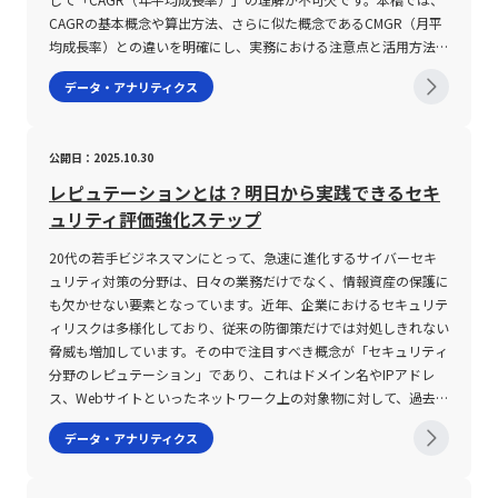
となります。 デシジョンツリーの作成プロセスと具体的手順 デシ
る国が多いのか、また各階級の相対的な割合がどの程度であるかを
は、金融商品における価格変動の大きさを示す指標であり、ヒスト
た上で、ボラティリティを上手に活用するための投資戦略を構築す
できる体制が整っているかどうかを評価することが求められます。
CAGRの基本概念や算出方法、さらに似た概念であるCMGR（月平
ジョンツリーの作成プロセスは、基本的に4つの段階に分かれま
把握することが可能です。この考え方は、ビジネスにおける市場分
リカルボラティリティとインプライドボラティリティという二つの
ることが、健全な資産運用につながる。 また、テクノロジーの進
また、既存のシステムとの連携も見逃せません。企業によっては、
均成長率）との違いを明確にし、実務における注意点と活用方法に
す。まず第一に、検討すべきテーマと最終的なゴールを明確化する
析や顧客属性の把握、商品需要の予測など、さまざまな分野で応用
カテゴリーに分けられること、またその数値が高ければリスクが高
展に伴い、2025年現在ではAIや機械学習を活用したボラティリテ
既存の勤怠管理システムや給与計算システムとのデータ交換が必要
ついて、専門的な視点から詳述するとともに、事例を交えながらそ
ことが必須です。この段階では、業務効率化やコスト削減、リスク
することができ、データドリブンなアプローチを推進する上で重要
データ・アナリティクス
く、低ければ安定的なリターンが期待できるという基本的な考え方
ィ予測ツールが登場しており、リアルタイムでの相場分析が一層高
となるため、相互の連携性が確保されているかどうか、一度運用事
の意味合いと限界についても解説します。 CAGRとは CAGRとは、
管理といった目的に対して、どのような評価基準を用いるかを事前
な役割を果たします。 度数分布の作成においては、「階級」「階
を理解することが重要です。さらに、実際の投資においては、ボラ
度化している。 これにより、従来のテクニカル指標と組み合わせ
例を精査することが推奨されます。さらに、実際の操作画面につい
英語の“Compound Annual Growth Rate”の略であり、日本語では
に整理し、各項目を数値化するための指標を設定します。たとえ
級値」「度数」「累積度数」「相対度数」「累積相対度数」といっ
ティリティ単独での判断に頼るのではなく、他のテクニカル指標や
た多角的な分析が可能となり、リスク管理やエントリータイミング
ても十分な検証が不可欠です。システムがどれだけ高機能であって
「年平均成長率」と訳されます。この指標は、特定の期間における
ば、ある自動化ツールの導入効果を評価する場合、初期投資額、運
た用語が頻繁に用いられます。「階級」とはデータの分類区間のこ
公開日：2025.10.30
市場環境、銘柄ごとの特性といった多角的な分析が求められます。
の精度向上が期待できる。 しかしながら、こうしたツールに依存
も、利用する社員にとって操作性が低いと情報の入力漏れや誤操作
初期値と最終値をもとに、年ごとの平均成長率を複利で算出したも
用コスト、期待される利益の増加やコスト削減効果など複数の数値
とであり、その区間内に含まれるデータ数を「度数」としてカウン
特に、短期トレードにおいては値動きの大きな銘柄が好まれる一方
しすぎることなく、投資家自身の市場観察や経験に基づく分析も重
を招く恐れがあるため、トライアル運用やデモンストレーションな
のです。具体的には、年間毎に記録される売上高や利益、資産など
を検討材料とします。 第二に、実際にツリーの骨組みとなるレイ
トします。また、各階級の「階級値」とは、その階級における代表
レピュテーションとは？明日から実践できるセキ
で、中長期投資においては安定性の高い低ボラティリティ銘柄が有
要視されるべきである。 市場の変化に応じた柔軟な対応力と、理
どを通じて、現場視点での評価を十分に行うことが重要です。 ま
が、どの程度のペースで増加したかを定量的に表現するために用い
アウト作成に着手します。まず意思決定ノードとして正方形を配置
値を意味し、一般的には階級の上下限の平均値が採用されます。例
ュリティ評価強化ステップ
利とされることから、投資目的に合わせた銘柄選定が成功の鍵とな
論と実践を両立させたトレード手法の確立が、今後の投資成功の鍵
とめ 本記事では、20代の若手ビジネスマンを対象に、最新のビジ
られます。例えば、ある企業の初年度売上が100億円、数年後の最
し、その中に今回のテーマを明記します。その後、各意思決定に対
えば、あるデータが「70歳以上75歳未満」といった階級に分類さ
ります。また、計算方法や流動性リスク、株価水準の違いによるボ
となるだろう。 まとめ 本記事では、「ボラティリティ」という金
ネス環境において重要性を増している「人事システム」について詳
終年度売上が300億円となった場合、単純な平均ではなく、各年度
する選択肢を整理し、確率ノードやイベントノードとして各分岐に
20代の若手ビジネスマンにとって、急速に進化するサイバーセキ
れる場合、その階級値は (70＋75)÷2=72.5 となります。これによ
ラティリティの相対的な評価についても十分に認識し、適切なリス
融用語の意味やその種類、そして取引における活用法と注意点につ
述しました。システム化された人事管理は、従来の紙媒体やExcel
を通しての実質的な増加率を示すためにCAGRを利用します。な
置き換えていきます。各選択肢について、さらに詳細な評価項目と
ュリティ対策の分野は、日々の業務だけでなく、情報資産の保護に
り、度数分布表から全体の平均値を求める計算式（平均値＝Σ(階級
ク管理策を講じることが必要です。2025年の現在、テクノロジー
いて、具体的かつ詳細に解説してきた。 ボラティリティは、金融
による管理方法と比べ、情報の更新や一元管理、そしてタレントマ
お、CAGRは期間内の業績の波を平準化し、経済情勢や季節変動、
して、期待値や発生確率、各プロセスにおけるリスク項目などの数
も欠かせない要素となっています。近年、企業におけるセキュリテ
値×度数)／度数の合計）を用いて、具体的な統計指標を算出する
の進歩や市場環境の多様化により、ボラティリティを含む投資指標
市場における価格の変動率を示す指標であり、投資家が市場リスク
ネジメントを通じた組織改善に大きく寄与します。また、人事シス
短期的な変動要因を排除して中長期の成長トレンドを把握するため
値を添えることで、全体の評価精度が向上します。 第三に、洗い
ィリスクは多様化しており、従来の防御策だけでは対処しきれない
ことが可能となります。 さらに、度数分布表はグラフとして視覚
はより複雑化していますが、その分、精緻な分析が求められる時代
を評価し取引戦略を立案する際の重要な要素となる。 インプライ
テムの機能は採用管理、人事評価、勤怠・給与管理、労務管理等に
の有力なツールです。また、CAGRは従来の単年度の成長率と異な
出された選択肢をもとに、段階的な分岐を展開します。業務の具体
脅威も増加しています。その中で注目すべき概念が「セキュリティ
化することにより、ヒストグラムと呼ばれる形式で表現されること
へと進化していることは明らかです。 若手ビジネスマンとして今
ドボラティリティ、ヒストリカルボラティリティ、リアライズドボ
またがり、各企業の多様なニーズに対応できる柔軟性を有していま
り、複利効果を考慮しているため、成長の持続性をより正確に評価
的なプロセスや、導入後に想定される各種シナリオ、リスクとベネ
分野のレピュテーション」であり、これはドメイン名やIPアドレ
も一般的です。ヒストグラムは、各階級ごとの度数を棒グラフで示
後ますますグローバルな視点から資産運用やリスクマネジメントに
ラティリティといった複数の視点から市場の動向を分析する手法
す。一方で、システム導入においては、自社の業務プロセスに合致
できる点が特徴です。 CAGRの注意点 一方で、CAGRの利用にあた
フィットを評価するために、各分岐先において数値化された評価を
ス、Webサイトといったネットワーク上の対象物に対して、過去の
すため、データの偏りや集中傾向を直感的に把握できる利点があり
携わる中で、本記事の解説が実務に直結する知見となることを期待
は、特にFX市場において有効である。 また、出来高や市場の流動
した機能性、提供形態、サポート体制、操作性、既存システムとの
ってはいくつかの重要な注意点があります。まず第一に、CAGRは
行います。この段階での数値評価は、実際のビジネス現場における
実績や行動履歴に基づき信頼性を評価する技術です。本記事では、
ます。この手法は、マーケティングリサーチや顧客満足度調査、さ
データ・アナリティクス
しております。市場の動向を見極め、科学的なアプローチと経験に
性、さらには時間帯や季節といった外部要因がボラティリティに与
連携など複数の要件を精査し、総合的に判断する必要があります。
あくまで期間全体の平均値を算出するため、中間における一時的な
実績データや市場調査、フィードバックを反映することが求めら
レピュテーションの仕組みやその種類、また具体的なメリットと併
らには製品の品質管理に至るまで、幅広いビジネスシーンで活用さ
裏打ちされた判断を下すためにも、ボラティリティという指標を正
える影響は、各取引時点でのリスク管理と戦略決定に直結する。
また具体的な導入前の検証やトライアル運用は、実際の運用に伴う
変動やボラティリティを反映しません。そのため、急激な成長や一
れ、合理性のある意思決定の根拠となります。また、検証を行う過
用すべきセキュリティ対策について、専門的な視点から詳述しま
れています。 度数分布の注意点 度数分布を活用する際の注意点と
しく理解し、適切に活用することが成功への近道となるでしょう。
高いボラティリティは大きな利益をもたらす可能性がある一方で、
リスクを低減させ、効果的なシステム活用への道を開く鍵となりま
時的な落ち込みがあった場合でも、全体の数値が滑らかに表示され
程で、ツリー全体におけるバランスや整合性を点検し、必要に応じ
す。 セキュリティ分野のレピュテーションとは セキュリティ分野
して、いくつかの重要なポイントがあります。まず第一に、データ