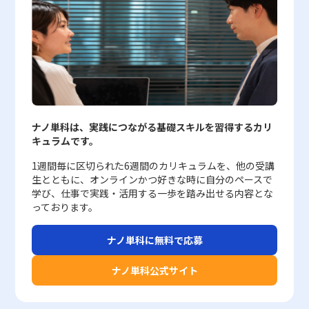
る複雑化、さらには関係者との認識共有の不足など、いくつかのリ
に信頼性が算出されます。こうした体系的な評価は、企業のセキュ
像を把握するための有力なツールとして、統計分析やマーケティン
個々人の時間に対する認識と行動パターンの関係性を定量的に分析
下すことが可能です。具体的な例としては、売上向上や契約数の増
スクが伴います。これらの点を十分に理解し、適切なバランスを保
リティ対策担当者にとって、リスクの高い通信やコンテンツを早期
グリサーチを行う現代のビジネスシーンにおいて欠かせない手法で
するための有効な手段として期待されています。また、研究助成と
加など、定められた数値目標に対して成果がはっきりと把握できる
ちながら運用することで、より効果的な意思決定プロセスを実現す
に検知し対処するための強力なツールとなっています。 セキュリ
す。本記事では、度数分布がどのような概念であり、どのように構
してJST【CREST】およびJST【ムーンショット型研究開発事業】
点が挙げられます。このアプローチの主なメリットには、以下の点
ることが可能となります。また、最新のクラウドツールを積極的に
ティ分野のレピュテーションを利用するメリット レピュテーショ
築されるかについて、階級、階級値、度数、累積度数、相対度数、
の支援を受けたことから、この研究は日本国内外の先延ばし行動に
が含まれます。・数値化されたデータによって、評価結果が全員に
活用することで、デシジョンツリーの構築や運用にかかる手間を削
ン技術を導入することにより、企業は多岐にわたるセキュリティリ
累積相対度数といった各用語を具体例とともに解説しました。ま
関する理解を深め、精神的な豊かさや生産性の向上に貢献すること
とって明確であること・分析結果をグラフなどで可視化することに
減し、現場レベルでの迅速かつ柔軟な対応を可能とする環境が整い
スクに対抗するための有効な手段を得ることができます。特に、ス
た、データから平均値、中央値、最頻値を求める方法についても言
が期待されています。 先延ばし癖の改善に向けた注意点と課題 先
より、客観的な説明が可能となること・達成度が絶対的な数値で示
つつあります。 最終的に、デシジョンツリーはただの図表ではな
パムメールやフィッシングサイト等の外部からの脅威に対しては、
及し、どの指標がどのような状況下で有効であるかについて理解を
延ばし癖の改善のためには、楽観的な未来観をどのように実生活に
されるため、公平性が保たれやすいこと しかしながら、定量的評
く、戦略的判断を支える一つのフレームワークとして、業務改善や
従来のブラックリスト方式よりも柔軟かつ精密な判断が可能とな
深めていただけたものと思います。さらに、ExcelやGoogleスプレ
適用するかという点が重要な検討課題として浮上します。本研究に
価にはいくつかのデメリットも存在します。評価基準が数字に限定
新規プロジェクトの立ち上げ、リスクマネジメントの分野で確固た
り、未知の攻撃パターンに対しても自動的に対応できる点が大きな
ッドシートを活用した度数分布表の作成方法、特にFrequency関数
おいて示されたように、未来に対して「今よりもストレスが増える
ナノ単科は、実践につながる基礎スキルを習得するカリ
されるため、業務過程での努力や工夫、社員個々の成長過程が評価
る位置を築いています。20代というキャリア初期の段階から、こ
強みです。また、システムの自動監視機能により、管理者は日々の
やCOUNTIF、COUNTIFS関数を通じた実践的な技法についても解説
ことはない」との認識を持つことは、深刻な先延ばし癖の低減と密
キュラムです。
に反映されにくく、場合によっては過度な成果主義やノルマ意識を
のような体系的な手法を習得し実践することは、将来的な意思決定
運用負荷を大幅に軽減でき、結果としてサーバーリソースの有効活
し、視覚的にヒストグラムを生成するプロセスを紹介しました。
接に関連していますが、単に楽観的に考えるだけでは十分な対策と
助長する恐れがあります。また、単なる数字だけでは状況の背景や
力の向上や、組織全体の競争力強化に直結する重要なスキルとなる
用にもつながります。 企業ネットワークにおいては、セキュリテ
今後、ビジネスの現場において、ビッグデータやAI技術を駆使した
はなりません。まず、実務や学問においては、楽観的な認知と現実
1週間毎に区切られた6週間のカリキュラムを、他の受講
プロセスが把握できないため、評価結果に対して社員から不満やス
でしょう。今後も業務環境や市場が急速に変動する中で、定量的か
ィレピュテーションを用いることで、次のような具体的なメリット
データ分析への需要がさらに高まる中、度数分布の理解とその活用
的な状況判断とのバランスを保つことが求められます。過度な楽観
生とともに、オンラインかつ好きな時に自分のペースで
トレスが生じるケースも少なくありません。したがって、定量的評
つ論理的なアプローチはますます求められることから、デシジョン
が得られます。まず第一に、広範なセキュリティ脅威に対して、リ
法は、データに基づく合理的な意思決定を支える重要なスキルとし
主義は、リスクや問題の先送り、さらには計画不全といった逆効果
学び、仕事で実践・活用する一歩を踏み出せる内容とな
価を導入する際には、達成数値を明確に設定すると同時に、業務全
ツリーの知識と技術の深化は、現代ビジネスマンにとって避けては
アルタイムで信頼性の低い通信を排除できるため、システム全体の
て位置付けられるでしょう。統計解析の基本となる度数分布の知識
を招く可能性があるため、現状認識と未来予測に基づく合理的な意
っております。
体を支える組織文化や社員のモチベーションの維持に十分配慮する
通れない課題と言えます。
安全性が飛躍的に向上します。第二に、管理作業が自動化されるこ
は、単に数値を整理する作業にとどまらず、経営判断やマーケティ
思決定が必要不可欠です。また、研究では「時系列的幸福観」に関
必要があります。 定性的評価の特徴とそのメリット・デメリット
とで、日々のセキュリティ更新や手動チェックの必要性が大幅に削
ング戦略の策定、さらには製品開発におけるターゲット層の明確化
しては先延ばし癖との有意な関係が見られなかったため、幸福感そ
ナノ単科に無料で応募
定性的評価は、数値では示しきれない多様な側面を捉えるために採
減され、人的リソースの最適化が図られます。第三に、不要なトラ
にも大きな影響を与えます。したがって、若手ビジネスマンがこの
のものの増大だけでは先延ばし行動を改善するには不十分であるこ
用される方法であり、特に人材マネジメントの分野においてその有
フィックが削減される結果、サーバー負荷が低減され、サービスの
スキルを早期に習得することは、将来的なキャリア形成や企業の競
とが示唆されています。つまり、未来に希望を抱くことは重要です
ナノ単科公式サイト
用性が高く評価されています。例えば、コミュニケーション能力、
安定運用が実現されます。これらのメリットにより、企業はセキュ
争力向上に直結するものといえるでしょう。 以上のように、度数
が、その実現のためには具体的な行動計画の策定や、現実的なスト
リーダーシップ、企業理念への適合性など、明確な数値で測定する
リティリスク管理コストを効率的に削減しながら、より高度な攻撃
分布を正しく理解し使いこなすことで、多面的なデータ分析が可能
レス管理技術の導入が必須となります。さらに、使用された評価尺
ことが難しい項目については、定性的な要素が重要な役割を果たし
対策を講じることが可能となっています。 レピュテーションの活
となり、より精度の高い戦略立案が実現されます。計算方法や作成
度としては「日本語版Pure Procrastination Scale」が採用されて