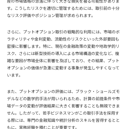
産の市場価格の急落に伴って大きな損失を被る可能性がありま
す。こうしたリスクを適切に管理するためには、取引前の十分
なリスク評価やポジション管理が求められます。
さらに、プットオプション取引の戦略的な利用には、市場のボ
ラティリティや金利変動、流動性のリスクといった外部要因も
密接に影響します。特に、現在の金融政策の変動や地政学的リ
スク、さらには新型技術の導入による市場構造の変化など、複
雑な要因が市場全体に影響を及ぼしており、その結果、プット
オプションの価値が急激に変動する事象が発生しやすくなって
います。
また、プットオプションの評価には、ブラック・ショールズモ
デルなどの数学的手法が用いられるため、計算の前提条件や市
場データの変動が評価結果に大きく影響することも無視できま
せん。したがって、若手ビジネスマンがこの取引手法を採用す
る際には、専門の金融知識や統計分析のスキルを習得するとと
もに、実務経験を積むことが重要です。