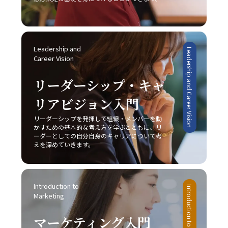
過度な厳しさを課さない点や、失敗を恐れずに挑戦する姿
のではないため、レッドオーシャンの戦い方においては常
果が確実に向上するでしょう。
勢を持つことも、先延ばし癖改善の鍵となります。たとえ
に革新と挑戦の姿勢を維持しなければなりません。 今後、
ば、多少のミスや失敗は成長過程の一部と捉え、次回への
AIやIoT、さらにはブロックチェーン技術など最先端技術の
学びとすることで、行動へのブレーキを緩めることができ
進展が加速することで、ビジネス環境は一層複雑化すると
ます。さらに、周囲の信頼できる同僚や上司に適切に協力
みられます。しかし、このような変動期においては、逆に
Leadership and 
Leadership and Career Vision
を求めることで、タスクの分担や業務効率の向上にもつな
新たなビジネスモデルや市場ニーズが生まれるチャンスも
Career Vision
がり、結果として「後回し癖の改善」が促進されます。 総
多く存在します。将来的には、従来のレッドオーシャンの
じて、先延ばし癖の改善は単なる業務の効率化に留まら
戦い方に加え、テクノロジーを駆使したデジタル戦略との
リーダーシップ・キャ
ず、自己成長やキャリアアップ、そして精神的健康に直結
融合が、企業の競争力を左右する重要な要素となることは
する課題です。20代の若手ビジネスマンは、日々の忙しさ
リアビジョン入門
間違いありません。そのため、今のうちから情報収集や市
に追われる中で、この先延ばしという悪循環を断ち切り、
場分析に注力し、柔軟かつ先見性のある戦略を構築するこ
リーダーシップを発揮して組織・メンバーを動
主体的かつ計画的な行動を身につけることが、将来的な成
とが求められます。 まとめ 本記事では、2025年という変
かすための基本的な考え方を学ぶとともに、リ
功に不可欠であると言えるでしょう。一度自らの行動パタ
革の時代において、20代の若手ビジネスマンが直面する厳
ーダーとしての自分自身のキャリアについて考
ーンを見直し、ここで紹介した8つの方法を実践すること
しい市場環境の中で、「レッドオーシャンの戦い方」の重
えを深めていきます。
で、徐々に「後回し癖の改善」の効果を実感できるはずで
要性とその具体的な戦略について解説してきました。レッ
す。 最終的には、先延ばし癖を克服し、時間とエネルギー
ドオーシャンとは、既存市場における激しい競争環境を指
を有効活用するための意識改革が求められます。焦らず、
し、価格競争や限られた市場シェア、利益率の低下といっ
一歩一歩着実に、自己改善のプロセスを進めることが重要
Introduction to 
たリスクが伴います。このような中で成功するためには、
Introduction to Marketing
です。皆さんが今後、業務上の課題を迅速かつ効果的に解
Marketing
他社との差別化、コストリーダーシップ、ニッチ戦略など
決し、自己成長を加速させる一助となることを心より願っ
自社の強みを最大限に活かすアプローチが不可欠です。ま
ています。この取り組みが、豊かなキャリア形成と充実し
マーケティング入門
た、デジタル技術や最新の市場動向を取り入れることで、
た人生への道を切り開くための大きな一歩となるでしょ