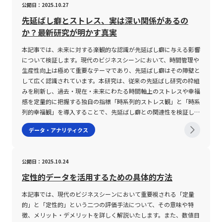
公開日：2025.10.27
急激な変動により予期せぬ損失を招くリスクも伴う。 そのため、
す。企業は、迅速な情報更新と正確なデータ管理を基盤とする新た
るため、短期の変動要因やリスク評価が十分に伝わらない可能性が
て再構築・修正を行うことが不可欠です。 第四に、最終的な結論
におけるレピュテーションとは、本来「評判」や「風評」という意
を階級ごとに区分する際の「階級幅」の設定が分析結果に大きく影
取引を行う際には各種テクニカル指標の活用や慎重な資金管理、さ
な人事システムの導入を通じて、業務効率の向上だけでなく、長期
あります。また、CAGRは使用するデータの質と量に大きく依存す
や結果が明確になった段階で、ツリーの終点を示す終点ノードを配
味合いを持つ言葉を基に、IPアドレス、ドメイン、Webサイトなど
響します。階級幅が狭すぎると、表が複雑になり、逆に広すぎると
先延ばし癖とストレス、実は深い関係があるの
らにAIなどの最新技術を取り入れた相場分析が求められる。 特
的な組織強化を実現するチャンスを手にしています。今後、労働環
るため、異常値や外れ値が含まれる場合、真の成長率を過大または
置し、全体のプロセスをクローズします。ここでは、最終的な評価
各種ネットワーク上の対象物の信頼性を数値化または評価する技術
データの細部が失われ、全体の傾向を正確に把握しにくくなる可能
か？最新研究が明かす真実
に、若手ビジネスマンにとっては、リスクテイクの姿勢と同時に、
境や働き方のさらなる変革が予想される中で、デジタルツールとし
過小に評価してしまうリスクが存在します。さらに、対象とする期
額や効率性、リスク回避策などを詳細に記述し、導出された結論が
を指します。具体的には、過去の活動履歴、トラフィックパター
性があります。適切な階級幅の設定は、データの特性や目的に応じ
情報の正確な理解と柔軟な対応が今後のキャリアや資産運用におい
ての人事システムは、現代のビジネスパーソンにとって必須の戦略
間が極端に短い場合や、業界特性による成長パターンの違いを無視
どのような根拠に基づいたものであるかを明確化させます。たとえ
ン、第三者からのフィードバック、さらには他のセキュリティベン
たバランスが求められ、試行錯誤を重ねて最適な分類方法を見出す
本記事では、未来に対する楽観的な認識が先延ばし癖に与える影響
ても大いに役立つ知識となるだろう。 最後に、金融市場は常に変
ツールとなるでしょう。したがって、導入の際には各種注意点を十
すると、誤った結論に至る可能性があります。これらの理由から、
ば、複数の自動化ツールの比較検討において、期待値や効果、投資
ダーによる評価など、複合的な情報をもとにして算出されます。こ
必要があります。 第二の注意点は、度数分布表から算出される統
について検証します。現代のビジネスシーンにおいて、時間管理や
動しており、ボラティリティの変化は新たな投資機会を提供する一
分に考慮し、企業の現状と将来展望に応じた最適な選択が求められ
CAGRのみを用いた評価ではなく、同時に他のKPIや業界平均、マ
対効果の結果から最適なツールを選定するプロセスを具体例とする
の評価は、スパムメールの送信、フィッシングサイトの運営、マル
計指標、すなわち平均値、中央値、最頻値の意味や計算方法に対す
生産性向上は極めて重要なテーマであり、先延ばし癖はその障壁と
方で大きな落とし穴も存在する。 市場動向を定期的にモニター
ます。これにより、社員が安心して能力を発揮できる環境を整備
クロ経済指標などとの比較分析を行うことが求められます。特に
ことで、デシジョンツリーの有用性が実証されます。 このよう
ウェア感染のリスクなど、悪意ある行動の有無を判断するための重
る理解です。例えば、平均値は各階級値に度数を掛けた総和をデー
して広く認識されています。本研究は、従来の先延ばし研究の枠組
し、最新の分析手法やツールを取り入れることで、投資リスクの低
し、企業全体の競争力を一層高めることが可能となるのです。
20代の若手ビジネスマンやスタートアップ関係者にとっては、初
に、デシジョンツリーの作成は、単一の意思決定ではなく、複数の
要な指標となっており、結果としてセキュリティ対策の精度向上に
タ数で割ることで求められますが、データの分布が偏っている場合
みを刷新し、過去・現在・未来にわたる時間軸上のストレスや幸福
減と利益の最大化を目指すことができる。 未来の市場環境におい
期段階の成長評価においては月単位の成長率を示すCMGRとの併用
選択肢を段階的に分析・評価することで複雑な課題に対して最適な
寄与しています。 レピュテーションの主要な対象には、主に以下
には、中央値や最頻値がより有効な代表値となります。中央値は、
感を定量的に把握する独自の指標「時系列的ストレス観」と「時系
て、的確なリスク管理と柔軟な戦略の構築が、投資家としての成長
が望ましく、短期的な動向と中長期的なトレンドの双方を包括的に
解決策を導出するためのフレームワークであると言えます。 デシ
の3種類が存在します。まず、ドメインレピュテーションは特定の
データを昇順または降順に並べた際の中央の値を示し、最頻値は最
列的幸福観」を導入することで、先延ばし癖との関連性を検証して
と成功の鍵となるであろう。
理解することが重要です。また、Excelなどの表計算ソフトウェア
ジョンツリーの注意点と留意事項 デシジョンツリーをビジネスで
ドメイン名に付随する評価であり、スパム配信や不正なサイト運営
も頻出する階級値を表します。これらの指標は、データの分布形状
います。また、研究結果は、未来に対して「今よりもストレスが増
データ・アナリティクス
を用いた計算方法についても、数式やPOWER関数を活用した正確
活用する際には、いくつかの注意点が存在します。まず第一に、全
履歴がある場合、信頼性が低いと判断されます。次に、IPレピュテ
が偏っている場合や外れ値の影響を受けやすい場合に、平均値だけ
えることはない」という楽観的な認識を持つ人々において、深刻な
な設定が求められるため、基本的な操作方法や注意点を事前に把握
ての選択肢や評価項目を網羅的に洗い出す必要がある一方で、あま
ーションは、IPアドレス単位で評価が行われ、共有IPアドレスの場
では捉えきれない実態を補完するために利用されます。 また、ビ
先延ばし癖が見受けられないことを示しており、希望を持つことが
しておくことが企業経営や個人投資における意思決定の根拠となり
りにも細分化しすぎると全体像の把握が困難になり、意思決定プロ
合には利用者全体の行動に基づいて数値化されるため、管理の難し
ジネスの現場で度数分布表を作成する場合、ExcelやGoogleスプレ
行動変容に寄与する可能性を示唆しています。 楽観的認知と先延
公開日：2025.10.24
ます。以上の観点から、CAGRの利用は非常に有用な一方で、その
セスが複雑化するリスクが伴います。そのため、初期段階において
さも伴います。最後に、WebレピュテーションはWebサイト全体
ッドシートといった表計算ソフトを使用するのが一般的です。これ
ばし癖の関係とは 本研究は、さまざまな時間軸における主観的な
算出結果が必ずしも事業の持続可能な成長を保証するものではない
は大きな枠組みとして主要な要素を設定し、必要に応じて分岐ごと
のコンテンツ安全性や利用者からの信頼をベースに評価を行い、不
らのツールでは、Frequency関数やCOUNTIF、COUNTIFSといった
ストレスと幸福感を9件法で測定し、それぞれの変動パターンを
定性的データを活用するための具体的方法
点に注意が必要です。 まとめ 本稿では、急速に変化するビジネス
に詳細な評価を行うという段階的アプローチが推奨されます。 次
正なスクリプトやセキュリティホールが存在する場合には低評価と
関数を活用して、条件に合致するセルの数を自動的に計算すること
「時系列的ストレス観」および「時系列的幸福観」として再定義し
環境において、定量的な成長評価の指標として注目される
本記事では、現代のビジネスシーンにおいて重要視される「定量
に、デシジョンツリーはあくまで定量的な評価を補助するツールで
なります。 これらの評価は、企業のネットワーク環境やオンライ
ができます。たとえば、特定の範囲内におけるデータ数を算出した
ました。質問例として、「過去10年間でどれくらいストレスを感
CAGR（年平均成長率）について、基本的な概念、計算式、及びそ
的」と「定性的」という二つの評価手法について、その意味や特
あり、すべてのビジネス課題に対して万能ではありません。特に、
ンサービスの信頼性向上に大きく貢献しており、たとえばメール配
り、指定した条件に重複するデータをカウントすることにより、効
じましたか？」、「今この瞬間どれくらい幸福感を感じています
のメリットと限界について解説しました。特に、CAGRは複利効果
徴、メリット・デメリットを詳しく解説いたします。また、数値目
数値化が難しい感性的な評価項目や、市場の急激な変動に伴う不確
信サービスやWebサイトのアクセス管理においては、レピュテー
率的かつ正確な度数分布表の作成が可能となります。さらに、表計
か？」、「この先1年でどれくらいストレスを感じると思います