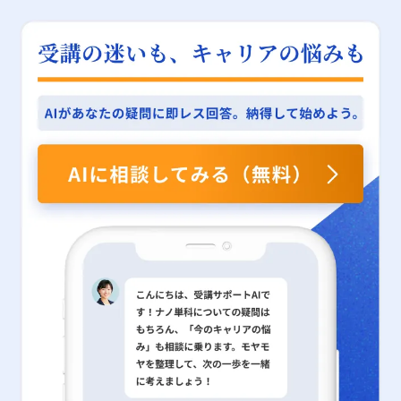
ます。br> そのメリットとしては、以下の点が挙げられます。br>
用における注意点 一方で、セキュリティ分野のレピュテーション
手法、さらに注意すべきポイントを把握し、実際のビジネスシーン
おり、これは個々人の先延ばし傾向を客観的に把握する上で有効で
・数値だけでは把握しきれない、社員の行動や成長、モチベーショ
には、いくつかの注意すべき点や限界も存在します。まず、レピュ
に応用することで、データに基づく分析力を向上させるとともに、
あるものの、心理的・環境的要因との複雑な相互作用を完全に捉え
ンといった質的側面を包括的に評価できること ・プロセスや行
テーションは過去のデータや実績に依存して評価が行われるため、
業務の効率化や精緻なマーケティング戦略の構築を促進できること
るには限界があることも留意すべきです。加えて、先延ばし行動の
動、意欲など、業績に至るまでの過程を評価することで、今後の課
最新の脅威情報やゼロデイ攻撃に対しては必ずしも迅速な反映がで
でしょう。データ分析の基本ツールとしての度数分布を習得し、実
背景には個々のライフスタイルやストレス耐性、さらには社会的支
題や改善点が見えてくること ・顧客の声や市場の反応など、フィ
きない可能性があります。また、評価基準が複雑で多岐にわたるた
践に活かすことは、現代ビジネスにおいて極めて重要なスキルであ
援の有無といった多様な要因が関与しているため、単一の指標にの
ードバックから新たな戦略やサービス改善に結びつけることができ
め、システム間での評価方法にばらつきが生じる場合もあります。
り、今後のキャリアにおいて大きな武器となるはずです。 本記事
み依存することは避け、複数の観点からのアプローチが今後の研究
る点 一方で、定性的評価には評価者の主観が大きく影響しやすい
特に、共有IPを利用している場合、第三者の行動により自社の評価
が、20代の若手ビジネスマンの皆様が、統計解析に基づいた実践
課題として残されています。企業や教育現場においては、未来に対
というデメリットもあります。基準が明確でないために、評価基準
が低下するリスクも存在するため、常に個別の環境や状況に応じた
的な意思決定を行う上での一助となることを願っています。度数分
する適切な期待感を醸成するための研修プログラムやキャリアカウ
の統一や評価者間の認識の乖離が起こりやすく、結果として評価の
運用が求められます。 さらに、レピュテーションだけに依存する
布の理論と実務的な作成方法を正確に理解し、将来的なビジネスシ
ンセリングの充実が有用であり、個人が自らの時間観を再評価する
公平性に疑問が生じることがあります。また、どの程度の「質」が
セキュリティ対策は、万能ではなく、多層的なセキュリティアプロ
ーンでの活躍にぜひお役立てください。
機会を提供することも、先延ばし行動の改善に向けた重要な取り組
高いと評価するか、具体的な数値化が困難な要素については、評価
ーチとの併用が重要となります。具体的には、OSやシステムの定
みとなるでしょう。 まとめ 今回の研究は、先延ばし癖という現代
の基準や尺度の設定が不十分な場合、社員間の納得感を得ることが
期的な更新、Web無害化による悪意あるスクリプトの無効化、強
人が直面する重大な課題に対して、未来に対する楽観的な認識が如
難しくなる可能性があります。こうした問題に対しては、多面的な
固なパスワード管理や多要素認証の実装、そして信頼性の高いセキ
何に効果的に機能するかという視点を提供しました。新たな指標で
評価制度の導入や評価者間での認識統一を図るための教育・研修が
ュリティ対策ソフトの導入などが挙げられます。これらの対策とレ
ある「時系列的ストレス観」と「時系列的幸福観」を活用すること
求められます。 定量的・定性的評価の使い分けと実践的活用法 ビ
ピュテーションを組み合わせることで、より包括的かつ堅牢なセキ
で、過去から未来にかけての感情の変化を定量的に把握し、特に未
ジネス現場では、定量的評価と定性的評価の双方をバランスよく活
ュリティ体制が構築され、万全のリスク管理が可能になるのです。
来に対する希望や楽観的思考が深刻な先延ばし行動を抑制する効果
用することが求められます。例えば、目標設定の段階では、具体的
例えば、テレワークやリモートワークの普及に伴い、企業内部から
を持つことが実証されました。この成果は、個々人が自己管理能力
な売上金額や契約件数などの定量目標を設定し、その達成度を数値
の情報漏洩や不正アクセスなど、新たなリスクへの対応も急務とな
を向上させ、より有意義な行動を選択する上での理論的根拠となる
化することで、業務の進捗や成果を明確に把握することができま
っています。このような環境下では、単一の対策だけではなく、複
と同時に、ビジネス分野や教育分野における実践的なアプローチの
す。これに対して、業務プロセスやチーム内のコミュニケーショ
数のセキュリティソリューションを統合した運用が求められ、レピ
構築にも寄与するものです。ただし、楽観的な未来認識を促すにあ
ン、リーダーシップといった定性的な側面については、各メンバー
ュテーションはその一翼を担うものとして位置付けられています。
たっては、現実のリスクや課題を見据える姿勢とのバランスが必要