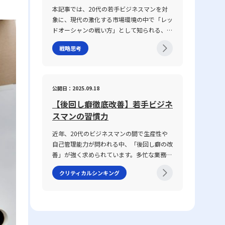
し、対面・非対面双方のコミュニケーション
具体性に欠け、相手に正確に意図が伝わらな
本記事では、20代の若手ビジネスマンを対
が混在する現代において、コミュニケーショ
いことが挙げられます。前提条件や目的が共
象に、現代の激化する市場環境の中で「レッ
ン能力がどのように成果に結び付くのか、そ
有されていない場合、会話は容易に脱線し、
ドオーシャンの戦い方」として知られる、競
の背景と実践的な鍛え方についても言及して
誤解を生む原因となります。さらに、個々の
争の激しい既存市場で成功を収めるための戦
いきます。 コミュニケーション能力とは コ
話し方の好みや知識量の違い、さらには一方
戦略思考
略や心得について、最新の事例とともに解説
ミュニケーション能力とは、単に情報を伝え
の思考が整理されずに抽象的な言葉で表現さ
します。グローバル化が進み、テクノロジー
るだけではなく、相手の反応を予測し、意思
れる場合、双方の話の噛み合わなさは一層深
の急速な発展や市場環境の変動が続く2025
疎通を円滑にするための高度なスキルを指し
刻になります。話がかみ合わない現象は、単
年のビジネスシーンにおいて、いかにして自
ます。ビジネスにおいては、報連相やプレゼ
公開日：2025.09.18
なるコミュニケーションのミスではなく、現
身の企業やキャリアを戦略的に舵取りし、激
ンテーション、会議、さらにはオンラインツ
代ビジネスにおける意思疎通の複雑さと密接
【後回し癖徹底改善】若手ビジネ
戦区であるレッドオーシャンを勝ち抜くの
ールを介した対話など、多岐にわたるシーン
に関わっています。企業内の組織体制や情報
か、その具体的な手法と注意点を体系的に整
スマンの習慣力
で求められます。この能力は、家庭教育や学
共有の仕組み、さらには個々人の論理的思考
理しました。 レッドオーシャンとは 「レッ
校教育の枠を超え、実際の業務経験や日常生
の有無が、結果として仕事で話が噛み合わな
近年、20代のビジネスマンの間で生産性や
ドオーシャン」とは、既存市場における熾烈
活での相互作用を通じて自然に身につく側面
い人との対処法を模索する上での鍵となって
自己管理能力が問われる中、「後回し癖の改
な競争環境を表す比喩表現です。この概念
が強く、個人の素質と経験が複雑に絡み合っ
います。 仕事で話が噛み合わない人との対
善」が強く求められています。多忙な業務の
は、2005年にW・チャン・キムとレネ・モ
ています。「ビジネスにおけるコミュニケー
処法の注意点 ビジネス環境において、特に
中で、タスクを先延ばしにすることで生じる
ボルニュによって提唱された『ブルー・オー
ション能力」における成功の鍵は、論理的思
クリティカルシンキング
「仕事で話が噛み合わない人との対処法」を
ストレスや自信喪失、生産性の低下は、キャ
シャン戦略』にて取り上げられ、赤く血に染
考、傾聴力、発信力といった要素を統合し、
実践する際には、いくつかの注意点を踏まえ
リア形成において決定的なマイナス要素とな
まった海をイメージすることで、限られた需
相手に正確かつ効果的なメッセージを伝える
る必要があります。まず、会話の基本となる
りかねません。この記事では、先延ばし癖の
要を巡って多数の企業が激しく争う状況を表
ことで、相手の行動変容を促す点にありま
前提条件を共有することが不可欠です。会議
本質とその背景にある理由を整理するととも
現しています。特に、レッドオーシャの 戦
す。 近年、ICT技術の進展により、メール、
や打ち合わせの冒頭で議論のゴールや目的、
に、具体的な改善策として8つの方法を提示
い方としてのアプローチは、価格競争に終始
チャット、ビデオ会議など多様なコミュニケ