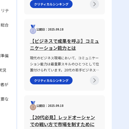
クリティカルシンキング
や信頼関係の構築に直結する重要なテーマで
ィリテ
す。2025年の現代において、情報の多様化
や働き方の変化が進む中、明確な意図伝達が
求められ、話がかみ合わない状況を改善する
を総合
公開日：2025.09.18
ための具体的手法が注目されています。本記
事では、なぜ「話が噛み合わない状態」が生
【ビジネスで成果を呼ぶ】コミュ
じるのか、その原因と背景を整理するととも
ニケーション能力とは
に、仕事で話が噛み合わない人との対処法を
具体的に解説します。多くの若手ビジネスマ
標準偏
現代のビジネス現場において、コミュニケー
ンが抱えるコミュニケーションギャップにつ
ション能力は最重要スキルのひとつとして位
いて、論理的思考を交えて解説し、実務で役
状況
置付けられています。20代の若手ビジネス
立つヒントを提供します。 話がかみ合わな
マンがキャリアをスタートさせる際、報告・
い状態とは ビジネスシーンにおける「話が
クリティカルシンキング
連絡・相談はもちろん、上司・部下、部署
加者が
かみ合わない状態」とは、意図や目的の認識
間、さらには対外の取引先との関係構築にも
のズレ、情報の伝達不足、さらには前提条件
おいて、この能力は不可欠です。この記事で
の違いにより、相手と効果的なコミュニケー
重要な
は「ビジネスにおけるコミュニケーション能
ションが図れない状況を指します。多くの場
公開日：2025.09.18
力」に焦点を当て、その定義から具体的なス
合、このような現象は一方的な問題ではな
キルの構成要素、日々の実践方法、注意すべ
く、双方の認識の不一致や話の抽象度が高す
【20代必見】レッドオーシャン
きポイントまで、専門性の高い視点で徹底解
ぎることから生じます。たとえば、上司や先
での戦い方で市場を制すために
説します。また、ICTツールが急速に進化
輩、同僚との会話において、伝えたい内容が