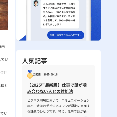
将来
人気記事
してい
スク回
公開日：2025.09.18
【2025年最新版】仕事で話が噛
指標と
み合わない人との対処法
ビジネス現場において、コミュニケーション
の不一致は若手ビジネスマンが早期に直面す
る課題のひとつです。特に、仕事で話が噛み
してい
合わない人との対処法は、業務の円滑な遂行