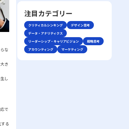
前提条件を再確認することで、話の軸がぶれ
していきます。業務の効率や精神的な安定を
しやすい市場の中で如何にして自社の独自性
ーション手法が登場しました。しかし、テキ
るのを防ぐことができます。具体的な対策と
目指すためには、単なる時間管理だけでな
を打ち出すか、また効率化やコスト削減、ニ
注目カテゴリー
ストや非対面のやりとりは時に「既読未読」
しては、以下の点が挙げられます。・まず、
く、心理的な側面にも目を向ける必要があり
ッチ市場への特化を通じて勝利を収めるかと
「いいね」といった簡易な反応だけに頼る傾
話の内容は具体的に整理し、主語と述語を明
ます。ここで取り上げる「後回し癖の改善」
いう戦略に注目が集まります。 競争環境の
向があり、誤解や遅延が発生する可能性があ
クリティカルシンキング
デザイン思考
確にすることが重要です。特に急いでいる状
というキーワードを軸に、先延ばし癖がもた
激化は、単に製品やサービスの質を向上させ
ります。このため、現代のビジネスシーンで
況や複雑な問題を扱う場合、あいまいな表現
らすリスクと、改善に向けた実践的アプロー
データ・アナリティクス
るだけでは勝ち抜けない現実を反映していま
は、対話の意図や背景、さらには相手の心理
を避け、論点を整理して伝える努力が必要で
チを解説します。 先延ばし癖とは 先延ばし
す。レッドオーシャン市場では、既存の大手
リーダーシップ・キャリアビジョン
戦略思考
状態などを正確に把握する高度な能力がます
す。・次に、相手の理解度を随時確認するこ
癖とは、必要なタスクや業務を期限内に着
企業だけでなく、新規参入者との熾烈な争い
ます求められているのです。 そもそもコミ
限らな
アカウンティング
マーケティング
とが推奨されます。たとえば、「私の理解で
手・遂行せず、後回しにする習慣や傾向を指
が交錯し、限られた市場シェアの取り合いが
ュニケーションとは、人々が互いの考え、感
はこの点ですが、〇〇さんのお考えはどうで
します。この現象は単なる怠慢や意志の弱さ
続きます。そのため、レッドオーシャンの戦
情、価値観を伝え合い、理解し合う一連のプ
しょうか？」といった確認を行うことで、認
だけに起因するものではなく、心理的要因や
い方においては、自社の強みや独自性を生か
と大き
ロセスです。これは単なる情報伝達に留まら
識のズレを未然に防ぐことが可能です。・ま
環境要因の複合的な結果とも言えます。例え
した戦略立案が不可欠となります。 レッド
ず、感情や非言語的な要素を含む複合的なプ
た、どのような場面であっても、一度会話を
ば、失敗への恐怖心や完璧主義、さらには
オーシャン 戦い方の基本戦略 レッドオーシ
ロセスであり、相手にどこまで伝わったか、
発生し
中断し、再度仕切り直す選択肢も有効です。
ADHD（注意欠陥・多動性障害）などの発達
ャン市場で成功を収めるためには、以下の3
あるいは誤解が生じたかを見極める能力が必
特に、重要な会話内容や方針確認の際には、
特性が背景にある場合もあります。こうした
つの基本戦略が有効であるとされています。
要となります。「ビジネスにおけるコミュニ
十分な準備をしてから再度対話を試みること
場合、従来のタイムマネジメント技術だけで
第一に、差別化戦略です。他社と同じ製品・
ケーション能力」で成功を収めるためには、
が、後のトラブル回避に寄与します。・さら
は対処が難しく、「後回し癖の改善」を目指
サービスを提供していては、顧客は選択に迷
自身の伝えたい内容を明確に定義し、使用す
に、自己の思考を論理的に整理する力を高め
す上で、自己理解と内面的な対策が欠かせま
い、競争に負けるリスクが増します。スター
る手段・場面に応じて最適な技術を選択でき
反応で
ることで、情報の伝達精度が向上し、結果と
せん。 また、先延ばし癖は放置されると、
バックスのように、品質の高さと独自の店舗
る柔軟性が求められます。 特に、若手ビジ
して仕事で話が噛み合わない人との対処法が
業務遂行に大きな弊害をもたらします。たと
体験を提供することで、単なる価格競争から
ネスマンにとっては、自分自身の意見を論理
より効果的に機能します。論理的思考は、複
えば、予定された期限までにタスクが完了し
生する
差別化を図る戦略は、レッドオーシャンの戦
的かつ説得力をもって表現し、相手の意見を
雑な情報をシンプルにまとめるための基本ス
ないことによるストレスの増加、結果的な自