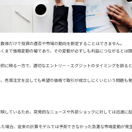
の数値だけで投資の適否や市場の動向を断定することはできません。
あくまで価格変動の幅であり、その変動が必ずしも利益につながるとは
力的に映る一方で、適切なエントリー・エグジットのタイミングを誤る
い、売買注文を出しても希望の価格で取引が成立しにくいという問題も
反映しているため、突発的なニュースや外部ショックに対しては迅速に
した場合、従来の計算モデルでは予測できなかった急激な市場変動が発