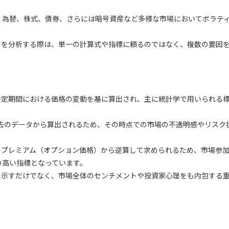
、為替、株式、債券、さらには暗号資産など多様な市場においてボラテ
ィを分析する際は、単一の計算式や指標に頼るのではなく、複数の要因
一定期間における価格の変動を基に算出され、主に統計学で用いられる
去のデータから算出されるため、その時点での市場の不透明感やリスク
のプレミアム（オプション価格）から逆算して求められるため、市場参
の高い指標となっています。
を示すだけでなく、市場全体のセンチメントや投資家心理をも内包する