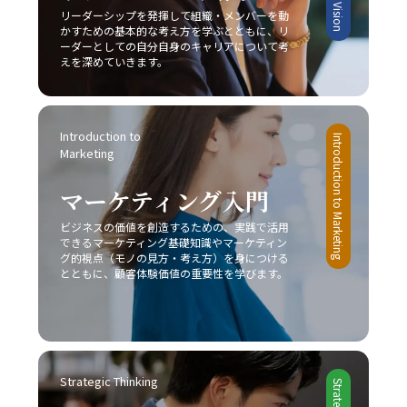
場分析に注力し、柔軟かつ先見性のある戦略を構築するこ
リーダーシップを発揮して組織・メンバーを動
主体的かつ計画的な行動を身につけることが、将来的な成
とが求められます。 まとめ 本記事では、2025年という変
かすための基本的な考え方を学ぶとともに、リ
功に不可欠であると言えるでしょう。一度自らの行動パタ
革の時代において、20代の若手ビジネスマンが直面する厳
ーダーとしての自分自身のキャリアについて考
ーンを見直し、ここで紹介した8つの方法を実践すること
しい市場環境の中で、「レッドオーシャンの戦い方」の重
えを深めていきます。
で、徐々に「後回し癖の改善」の効果を実感できるはずで
要性とその具体的な戦略について解説してきました。レッ
す。 最終的には、先延ばし癖を克服し、時間とエネルギー
ドオーシャンとは、既存市場における激しい競争環境を指
を有効活用するための意識改革が求められます。焦らず、
し、価格競争や限られた市場シェア、利益率の低下といっ
一歩一歩着実に、自己改善のプロセスを進めることが重要
Introduction to 
たリスクが伴います。このような中で成功するためには、
Introduction to Marketing
です。皆さんが今後、業務上の課題を迅速かつ効果的に解
Marketing
他社との差別化、コストリーダーシップ、ニッチ戦略など
決し、自己成長を加速させる一助となることを心より願っ
自社の強みを最大限に活かすアプローチが不可欠です。ま
ています。この取り組みが、豊かなキャリア形成と充実し
マーケティング入門
た、デジタル技術や最新の市場動向を取り入れることで、
た人生への道を切り開くための大きな一歩となるでしょ
従来の戦略だけでなく新たなビジネスモデルの構築が求め
ビジネスの価値を創造するための、実践で活用
う。
られています。 今後のビジネスシーンは、一層熾烈な競争
できるマーケティング基礎知識やマーケティン
と急速な市場変化が予想されるため、レッドオーシャン 戦
グ的視点（モノの見方・考え方）を身につける
い方においても、常に柔軟な発想と先を見据えた戦略が必
とともに、顧客体験価値の重要性を学びます。
要です。成功事例に見ると、スターバックス、コカ・コー
ラ、トヨタ自動車などが、自社の独自性を武器にして激戦
区を勝ち抜いていることからも、自社の強みをしっかりと
把握し、独自の価値提案を行うことの重要性が理解できる
でしょう。さらに、競合他社との違いを明確にし、適切な
Strategic Thinking
タイミングで戦略の見直しと改善を図ることで、どのよう
な厳しい市場環境でも勝利を掴むことが可能となります。