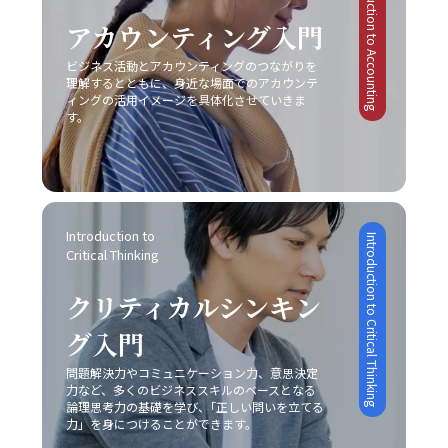
Introduction to Accounting
ミュニケーションの方法が存在します。そのため、各媒体
す。最終的に、若手ビジネスマンにとって重要なのは、一
要因が絡み合っているため、多角的な視点からの対策が必
激戦区でのシェア確保に大きな課題を突きつけられまし
の持つ特性や限界を理解し、状況に合わせた柔軟な対応が
アカウンティング入門
方的なコミュニケーションではなく、双方の意図や認識を
要不可欠です。 ビジネス現場では、タスクを早期に処理す
た。これらの事例は、レッドオーシャンの戦い方において
必要不可欠となります。こうした注意点を踏まえて、自己
共有しあう姿勢です。今回ご紹介したポイントを実践し、
る仕組みや、効率的なスケジュール管理システムの導入も
は、単なるコスト削減や市場模倣だけでは不十分であり、
ビジネス活動とアカウンティングのつながりを
のコミュニケーション能力を継続的にブラッシュアップし
「仕事で話が噛み合わない人との対処法」を日常の業務に
推奨されています。現代のITツールを活用し、リマインダ
明確な差別化戦略と自社の独自性の追求が不可欠であるこ
理解するとともに、身近な場面でのアカウンテ
ていくことが、キャリアの成長に繋がるのです。 まとめ
取り入れることで、組織内の信頼関係の再構築や業務効率
ー機能やタイムマネジメントアプリを上手に利用すること
ィングの活用イメージを具体化させていきま
とを示しています。 レッドオーシャンとブルーオーシャン
本記事では、「ビジネスにおけるコミュニケーション能
の向上を実現できるでしょう。常に自己のコミュニケーシ
す。
で、先延ばし癖を改善する一助となります。ただし、こう
の使い分け レッドオーシャン市場における戦略と対比し
力」における重要性と、その構成要素、さらには具体的な
ョンスキルを磨き、効果的な意思疎通を心がけることが、
したツールも万能ではなく、自身の内面的な問題と向き合
て、ブルーオーシャン戦略は競争のない新たな市場の創出
現場での実践方法と注意点について解説しました。現代ビ
ビジネスパーソンとしての成長に直結する重要な要素とな
い、根本的な解決策を模索しなければ、「後回し癖 改善」
を目指すアプローチです。ブルーオーシャンでは、既存市
ジネスにおいて、コミュニケーションは単なる情報伝達で
ります。
は真の意味で実現されないでしょう。 まとめ 「後回し癖
場の枠にとらわれずに新規需要を発掘することが重視され
はなく、相手に行動変容を促すための極めて高度なスキル
の改善」は、20代の若手ビジネスマンにとって極めて重要
るため、一見すると魅力的な選択肢に映ります。しかし、
であり、論理的思考、感情表現、非言語的伝達、そして状
なテーマです。タスクの先延ばしは、自己効力感の低下、
どちらの戦略を採用するかは、自社の経営資源、強み、さ
況に応じた柔軟な対応が求められます。特に、若手ビジネ
Introduction to 
Introduction to Critical Thinking
ストレスの蓄積、生産性の低下、さらにはキャリアの成長
らには市場環境の成熟度によって大きく左右されるため、
Critical Thinking
スマンはこの能力を磨くことで、上司や同僚、さらには対
機会の逸失といった深刻な影響を及ぼします。そのため、
慎重な分析が求められます。レッドオーシャンの戦い方に
外のステークホルダーとの信頼関係を築き、組織全体の業
自己管理能力の向上を図るためには、まず自分自身の心理
おいては、既存市場で確固たる地位を築くために、いかに
クリティカルシンキン
績向上や自らのキャリアアップに直結させることが可能と
的背景や業務環境を冷静に分析することが不可欠です。ま
自社の独自性を打ち出し、競合他社との差別化を成功させ
なります。 また、コミュニケーションの成功は意識的な目
た、具体的な改善策としては、以下の8つの方法が有効で
るかが非常に重要な要素となります。 具体例として、大手
グ入門
的設定と適切な手法の選択に依存するため、日々の業務の
あると考えられます。 まず、「とりあえずはじめてみる」
家電メーカーが技術力と広範な販売網という強みを持ちな
中で自らの発言や対話を振り返り、どのように相手に伝わ
というシンプルながらも強力な方法があります。初動の一
問題解決力やコミュニケーション力、意思決定
がらも、成熟市場での競争に挑むケースや、ベンチャー企
っているかを検証する姿勢が不可欠です。若手ビジネスマ
力など、多くのビジネススキルのベースとなる
歩を踏み出すことで、徐々にタスクへの抵抗感が薄れ、以
業が限定されたリソースを最大限に活かしてニッチ市場で
ンとしては、まずは基本的なスキルを習得し、実践を重ね
論理思考力の基礎を学び、｢正しい問いを立てる
降の作業がスムーズに進む効果が期待できます。次に、簡
新たな需要を創造するケースなど、各企業は自社の特性に
ながら「論理」と「感情」のバランスを追求することが、
力」を身につけることができます。
単に実行可能なタスクから取り掛かることにより、成功体
応じた戦略を展開しています。このような事例からも、ど
信頼構築および成果創出への近道であると言えます。今後