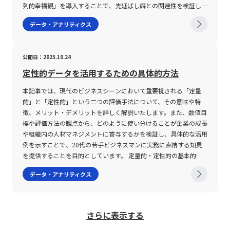
て、的確なリスク管理と柔軟な戦略の構築が、投資家としての成長
が望ましく、短期的な動向と中長期的なトレンドの双方を包括的に
解決策を導出するためのフレームワークであると言えます。 デシ
の3種類が存在します。まず、ドメインレピュテーションは特定の
データを昇順または降順に並べた際の中央の値を示し、最頻値は最
列的幸福観」を導入することで、先延ばし癖との関連性を検証して
と成功の鍵となるであろう。
理解することが重要です。また、Excelなどの表計算ソフトウェア
ジョンツリーの注意点と留意事項 デシジョンツリーをビジネスで
ドメイン名に付随する評価であり、スパム配信や不正なサイト運営
も頻出する階級値を表します。これらの指標は、データの分布形状
います。また、研究結果は、未来に対して「今よりもストレスが増
データ・アナリティクス
を用いた計算方法についても、数式やPOWER関数を活用した正確
活用する際には、いくつかの注意点が存在します。まず第一に、全
履歴がある場合、信頼性が低いと判断されます。次に、IPレピュテ
が偏っている場合や外れ値の影響を受けやすい場合に、平均値だけ
えることはない」という楽観的な認識を持つ人々において、深刻な
な設定が求められるため、基本的な操作方法や注意点を事前に把握
ての選択肢や評価項目を網羅的に洗い出す必要がある一方で、あま
ーションは、IPアドレス単位で評価が行われ、共有IPアドレスの場
では捉えきれない実態を補完するために利用されます。 また、ビ
先延ばし癖が見受けられないことを示しており、希望を持つことが
しておくことが企業経営や個人投資における意思決定の根拠となり
りにも細分化しすぎると全体像の把握が困難になり、意思決定プロ
合には利用者全体の行動に基づいて数値化されるため、管理の難し
ジネスの現場で度数分布表を作成する場合、ExcelやGoogleスプレ
行動変容に寄与する可能性を示唆しています。 楽観的認知と先延
公開日：2025.10.24
ます。以上の観点から、CAGRの利用は非常に有用な一方で、その
セスが複雑化するリスクが伴います。そのため、初期段階において
さも伴います。最後に、WebレピュテーションはWebサイト全体
ッドシートといった表計算ソフトを使用するのが一般的です。これ
ばし癖の関係とは 本研究は、さまざまな時間軸における主観的な
算出結果が必ずしも事業の持続可能な成長を保証するものではない
は大きな枠組みとして主要な要素を設定し、必要に応じて分岐ごと
のコンテンツ安全性や利用者からの信頼をベースに評価を行い、不
らのツールでは、Frequency関数やCOUNTIF、COUNTIFSといった
ストレスと幸福感を9件法で測定し、それぞれの変動パターンを
定性的データを活用するための具体的方法
点に注意が必要です。 まとめ 本稿では、急速に変化するビジネス
に詳細な評価を行うという段階的アプローチが推奨されます。 次
正なスクリプトやセキュリティホールが存在する場合には低評価と
関数を活用して、条件に合致するセルの数を自動的に計算すること
「時系列的ストレス観」および「時系列的幸福観」として再定義し
環境において、定量的な成長評価の指標として注目される
本記事では、現代のビジネスシーンにおいて重要視される「定量
に、デシジョンツリーはあくまで定量的な評価を補助するツールで
なります。 これらの評価は、企業のネットワーク環境やオンライ
ができます。たとえば、特定の範囲内におけるデータ数を算出した
ました。質問例として、「過去10年間でどれくらいストレスを感
CAGR（年平均成長率）について、基本的な概念、計算式、及びそ
的」と「定性的」という二つの評価手法について、その意味や特
あり、すべてのビジネス課題に対して万能ではありません。特に、
ンサービスの信頼性向上に大きく貢献しており、たとえばメール配
り、指定した条件に重複するデータをカウントすることにより、効
じましたか？」、「今この瞬間どれくらい幸福感を感じています
のメリットと限界について解説しました。特に、CAGRは複利効果
徴、メリット・デメリットを詳しく解説いたします。また、数値目
数値化が難しい感性的な評価項目や、市場の急激な変動に伴う不確
信サービスやWebサイトのアクセス管理においては、レピュテー
率的かつ正確な度数分布表の作成が可能となります。さらに、表計
か？」、「この先1年でどれくらいストレスを感じると思います
を踏まえた実質的な成長レベルを示す指標であり、数年に亘る長期
標や評価方法の観点から、どのように使い分けることが企業の成長
実性を完全に反映することは困難であるため、定性的な判断とのバ
ションスコアを参照することで危険なアクセスが自動的に弾かれる
算ソフトに備わるグラフ作成機能を利用すれば、ヒストグラムや棒
か？」といった問いが用いられ、参加者の過去から未来に至るまで
的な企業評価や投資判断の際に大変有用です。しかしながら、期間
や組織内の人材マネジメントに寄与するかを検証し、具体的な活用
ランスを意識することが重要です。また、評価基準の設定にあたっ
仕組みが実現されています。評価基準としては、送信元のIPアドレ
グラフなどを手軽に生成し、視覚的な分析資料として活用できる点
の感情の変化を詳細に把握しています。「時系列的ストレス観」に
内のボラティリティや中間の変動要因を捉えにくいという欠点も併
例を示すことで、20代の若手ビジネスマンに実務に直結する知見
ては、現場の実情や過去の実績、最新の市場動向を十分に反映させ
スの過去の履歴、不審なメール内容や添付ファイルの有無、そして
も大きな利点です。 ただし、これらのツールを用いた作業におい
は、未来に向かうにつれてストレスが低下または少なくとも現状を
せ持つため、短期の成長分析が必要なシーンではCMGR（月平均成
を提供することを目的としています。 定量的・定性的の基本的概
ることで、より信頼性の高い意思決定が可能となります。 さら
ブラックリストへの掲載歴などが挙げられます。これにより、企業
ては、各関数や機能の仕様を正確に把握することが求められます。
上回らない「下降型」、未来に向かってストレスが増大する「上昇
長率）との併用が効果的です。また、実務においてはデータの正確
念とは 「定量的」とは、物事の性質や成果を数値として表現する
に、関係者間での認識共有が不十分な場合、デシジョンツリー自体
は自社のセキュリティ体制をより効率的かつ高度に維持することが
たとえば、COUNTIFS関数は複数の条件を同時に満たすセルの数を
型」、現在が最もストレスが低く、そこから過去および未来に向か
データ・アナリティクス
性や期間設定、さらには業界特性を十分に考慮することが、CAGR
手法を指します。英語表現で「Quantitatively」とされるこのアプ
が一部の担当者の主観に偏ったものとなる可能性もあります。この
可能となっています。 レピュテーションの仕組みと評価基準 レピ
求めるため、1つの条件のみを対象とする場合と条件が複数ある場
ってストレスが増加する「V字型」、および特定の過去の時点でス
の数値を正しく解釈し、戦略的な意思決定へと繋げる上で不可欠で
ローチは、客観的なデータに基づいた評価や測定を行うため、誰が
ため、ツールの構築プロセスにおいては多角的な視点を取り入れ、
ュテーションの仕組みは、対象となるネットワーク要素の過去の振
合で使い分ける必要があります。また、データの整形や入力ミス、
トレスがピークとなり、その後未来に向かって低下する「への字
す。さらに、Excelなどのツールを駆使して計算する際にも、各指
見ても結果が一定の数値として現れる点に特徴があります。たとえ
複数の部署や専門家の意見を反映することが望まれます。特に、若
る舞いや利用実績をもとに、数値化されたスコアに変換されるプロ
条件設定の誤りなどが分析結果に大きな影響を及ぼすため、事前の
型」の4種類のパターンが存在することが明らかとなりました。特
標の特性を理解した上で適切な数式を用いることが求められます。
ば、売上高、契約件数、PV数、利益率といった具体的な数字は、
手ビジネスマンが実際のプロジェクトや業務改善活動においてこの
セスから成り立っています。このスコアは、一定の評価基準をクリ
データチェックや検証は必須です。これらの注意点を踏まえた上
に、未来に進むにつれてストレスが低下するという下降型の認知パ
さらに表示する
このような定量的な指標は、投資家や起業家のみならず、今後のキ
企業の業績やプロジェクトの進捗を明確に示すデータとして活用さ
手法を活用する際には、メンターや先輩のアドバイスを取り入れる
アしているかどうかによって、どの程度の信頼性があるかを示すも
で、度数分布表の作成やその結果の解釈を行うことが、正確なデー
ターンを持つ人々は、先延ばし癖が深刻なグループに比べ、その割