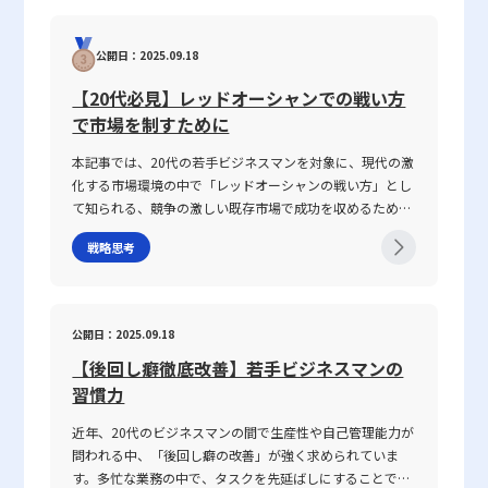
ョン能力」に焦点を当て、その定義から具体的なスキルの
を当てた目標設定であり、たとえば「社内コミュニケーションの活
て、伝えたい内容が具体性に欠け、相手に正確に意図が伝
構成要素、日々の実践方法、注意すべきポイントまで、専
性化」「顧客満足度の向上」「チームワークの強化」などが挙げら
わらないことが挙げられます。前提条件や目的が共有され
公開日：2025.09.18
門性の高い視点で徹底解説します。また、ICTツールが急
れます。これらは、単なる数字では表しきれない行動や意識、企業
ていない場合、会話は容易に脱線し、誤解を生む原因とな
速に進化し、対面・非対面双方のコミュニケーションが混
風土を改善するための目標設定として有効です。ただし、定性目標
ります。さらに、個々の話し方の好みや知識量の違い、さ
【20代必見】レッドオーシャンでの戦い方
在する現代において、コミュニケーション能力がどのよう
は評価が主観に依存しやすい分、評価基準の明確化や、多面的なフ
らには一方の思考が整理されずに抽象的な言葉で表現され
で市場を制すために
に成果に結び付くのか、その背景と実践的な鍛え方につい
ィードバックの仕組みが不可欠となります。また、定量的評価との
る場合、双方の話の噛み合わなさは一層深刻になります。
ても言及していきます。 コミュニケーション能力とは コ
併用により、目標達成に向けたバランスの取れたアプローチが求め
話がかみ合わない現象は、単なるコミュニケーションのミ
本記事では、20代の若手ビジネスマンを対象に、現代の激
ミュニケーション能力とは、単に情報を伝えるだけではな
られます。 評価における実務的な注意点と改善策 実際の業務にお
スではなく、現代ビジネスにおける意思疎通の複雑さと密
化する市場環境の中で「レッドオーシャンの戦い方」とし
く、相手の反応を予測し、意思疎通を円滑にするための高
いて、定量的評価と定性的評価のどちらも適用する場合、いくつか
接に関わっています。企業内の組織体制や情報共有の仕組
て知られる、競争の激しい既存市場で成功を収めるための
度なスキルを指します。ビジネスにおいては、報連相やプ
の注意点が存在します。まず、評価者自身の主観が評価結果に強く
み、さらには個々人の論理的思考の有無が、結果として仕
戦略や心得について、最新の事例とともに解説します。グ
レゼンテーション、会議、さらにはオンラインツールを介
影響を及ぼさないよう、評価基準の標準化が必要です。このために
事で話が噛み合わない人との対処法を模索する上での鍵と
戦略思考
ローバル化が進み、テクノロジーの急速な発展や市場環境
した対話など、多岐にわたるシーンで求められます。この
は、評価項目ごとに具体的な基準や尺度を設定し、全員が共通認識
なっています。 仕事で話が噛み合わない人との対処法の注
の変動が続く2025年のビジネスシーンにおいて、いかにし
能力は、家庭教育や学校教育の枠を超え、実際の業務経験
を持つことが必須となります。さらに、定量的なデータと定性的な
意点 ビジネス環境において、特に「仕事で話が噛み合わな
て自身の企業やキャリアを戦略的に舵取りし、激戦区であ
や日常生活での相互作用を通じて自然に身につく側面が強
フィードバックを組み合わせた評価システムを構築することで、数
い人との対処法」を実践する際には、いくつかの注意点を
るレッドオーシャンを勝ち抜くのか、その具体的な手法と
く、個人の素質と経験が複雑に絡み合っています。「ビジ
公開日：2025.09.18
字だけでは捉えきれない業務の背景や個々の努力も十分に評価され
踏まえる必要があります。まず、会話の基本となる前提条
注意点を体系的に整理しました。 レッドオーシャンとは
ネスにおけるコミュニケーション能力」における成功の鍵
るよう工夫が求められます。 また、評価結果をもとにしたフィー
件を共有することが不可欠です。会議や打ち合わせの冒頭
【後回し癖徹底改善】若手ビジネスマンの
「レッドオーシャン」とは、既存市場における熾烈な競争
は、論理的思考、傾聴力、発信力といった要素を統合し、
ドバックは、単なる数値評価に留まらず、社員のキャリア形成や成
で議論のゴールや目的、前提条件を再確認することで、話
環境を表す比喩表現です。この概念は、2005年にW・チャ
習慣力
相手に正確かつ効果的なメッセージを伝えることで、相手
長促進に資するものであるべきです。そのため、定期的な面談や
の軸がぶれるのを防ぐことができます。具体的な対策とし
ン・キムとレネ・モボルニュによって提唱された『ブル
の行動変容を促す点にあります。 近年、ICT技術の進展に
1on1ミーティングの機会を設け、評価結果について対話を行うこ
ては、以下の点が挙げられます。・まず、話の内容は具体
近年、20代のビジネスマンの間で生産性や自己管理能力が
ー・オーシャン戦略』にて取り上げられ、赤く血に染まっ
より、メール、チャット、ビデオ会議など多様なコミュニ
とで、社員一人ひとりのモチベーション向上や業務改善につなげる
的に整理し、主語と述語を明確にすることが重要です。特
問われる中、「後回し癖の改善」が強く求められていま
た海をイメージすることで、限られた需要を巡って多数の
ケーション手法が登場しました。しかし、テキストや非対
ことが可能となります。こうした取り組みは、組織全体のパフォー
に急いでいる状況や複雑な問題を扱う場合、あいまいな表
す。多忙な業務の中で、タスクを先延ばしにすることで生
企業が激しく争う状況を表現しています。特に、レッドオ