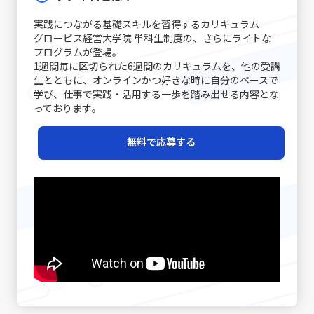
と個人のキャリアアップの鍵であると言えるでしょう。
解説します。多岐にわたる原因に対して、個々のケースに
長期的にはキャリアチャンスの逸失へとつながります。こ
工程の合理化によって、低価格でも品質を維持することが
コミュニケーション能力の注意点 コミュニケーション能力
応じた対策を講じることが求められます。まず、会話の開
のような問題は個人だけでなく、チームや組織全体に影響
できれば、急激な価格競争にも耐える力が養われるので
実践につながる基礎スキルを習得するカリキュラム
を高めるためには、単に技術を習得するだけでなく、いく
始時に必ず現状の認識を共有することが基本です。長年の
を及ぼすため、早期に原因を特定し、適切な対策を講じる
す。ただし、過度なコスト削減は品質低下やブランド価値
グロービス経営大学院 単科生制度の、さらにライトな
つかの落とし穴や注意点を認識する必要があります。ま
経験が示すように、「話の前提条件を合わせる」ことは、
ことが求められます。先延ばし癖に取り組むプロセスは、
の喪失というリスクもあるため、バランスを見極めること
プログラムが登場｡
ず、情報伝達とコミュニケーションの違いに注意が必要で
双方のコミュニケーションの齟齬を防ぐ第一歩です。たと
自分自身を見つめ直し、効率的な業務遂行と成長機会を確
1週間毎に区切られた6週間のカリキュラムを、他の受講
が重要です。 第三に、ニッチ戦略です。市場全体ではな
す。単なるデータや数字の伝達が成功したとしても、相手
えば、新たなプロジェクトのキックオフミーティングで
実に捉えるための重要なステップと言えるでしょう。 近年
生とともに、オンラインかつ好きな時に自分のペースで
く、特定の顧客セグメントや特定のニーズに特化すること
がその情報をどう受け取り、行動に移すかはまた別の問題
は、各参加者が同じゴールと進行予定を共有することで、
は特に、テクノロジーの発展とともに多様な働き方が広が
学び、仕事で実践・活用する一歩を踏み出せる内容とな
で、競争相手の少ない領域を開拓します。高級車市場にお
です。「ビジネスにおけるコミュニケーション能力」にお
後の誤解を避けることができます。また、日常的なコミュ
る中で、自己管理能力が強く問われるようになりました。
っております｡
けるポルシェの例は、限られた層に対して圧倒的なブラン
いては、相手に正しく意図が伝わるかどうかが重要であ
ニケーションにおいても、相手の表情や声のトーン、さら
その中で「後回し癖の改善」に取り組むことは、単なる習
ド価値を提供する成功例と言えるでしょう。この戦略は、
り、結果として行動変容が起こることが成功指標となりま
には話の流れからその理解度を汲み取る姿勢が重要です。
慣の見直しにとどまらず、自己のキャリア戦略を見直すた
レッドオーシャンの戦い方の一環として、自社の強みや専
無料で応募する
す。 また、コミュニケーションには必ずしも相手に完全に
経験豊富なマネージャーの中には、相手の話し方をよく観
めの重要な要素ともなっています。次のセクションでは、
門性を最大限に活かすための戦略として注目されていま
伝えることができないという不確実性があります。言葉だ
察し、適宜「確認の質問」を挟むことで、対話の精度を高
先延ばし癖がもたらす具体的な影響と、注意すべきポイン
す。 市場の変化と戦略の進化 テクノロジーの進化、グロ
けでは伝えきれない非言語的要素、例えば身振り手振りや
める手法を実践している方もいます。さらに、後日話の内
トについて詳述していきます。 先延ばし癖の注意点 先延
ーバルな競争、そして顧客ニーズの多様化により、現代の
表情、声のトーンなどが大きな役割を果たしており、これ
容を再整理し、改めて議論を行う「仕切り直し」も効果的
ばし癖に対して注意すべきポイントは多岐に渡ります。ま
市場環境はかつてないほど複雑かつダイナミックになって
らを適切に使い分けることが求められます。誤解を生むリ
です。特に、感情が絡んだ会話や大きな意思決定が必要な
ず、先延ばし癖が進行すると、日々の業務に対する自己効
います。さらに、デジタルトランスフォーメーション
スクがあるため、「既読」や「いいね」など、オンライン
シーンでは、一度話題を持ち帰り、冷静な判断のもとで再
力感が低下し、やがて自信を失う危険性が高まります。仕
（DX）の波に乗ることで、従来のビジネスモデルに大きな
での簡素なサインに依存しすぎると、真意が伝わらず、結
度議論を交わすことで、双方にとって納得のいく結論に至
事を着手するたびに「また先延ばしをしてしまった」とい
変革が起きています。このような時代で「レッドオーシャ
果として混乱が生じる恐れがあります。 さらに、自分自身
ることが期待されます。最後に、自己の伝達力を向上させ
う自己否定的な考えが自己評価を下げ、メンタルの悪循環
ンの戦い方」を模索する際、伝統的な戦略だけではなく、
のバイアスにも気を付ける必要があります。各個人が持つ
るために、日常的に論理的思考をトレーニングすることが
を生むことになります。また、タスクが山積みになること
デジタル技術の活用や情報分析に基づく意思決定が求めら
固定概念や先入観は、意図しない誤解やコミュニケーショ
重要です。論理的に物事を整理し、因果関係を明確にする
により、精神的・肉体的なストレスが急増する点にも十分
れるようになりました。 例えば、デジタルマーケティング
ンのズレを引き起こす原因となりえます。自分の考えが常
習慣は、情報の抜け漏れを防ぎ、効率的なコミュニケーシ
な注意が必要です。 さらに、生産性の低下は、個人だけで
やビッグデータ解析を駆使して市場の動向をリアルタイム
に正しいという前提に立たず、相手の立場や背景を十分に
ョンの基盤となります。若手ビジネスマンが自身のキャリ
はなく、組織全体に悪影響を及ぼす可能性があります。プ