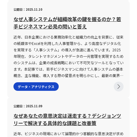
計算方法には明確な違いがあり、投資戦略に応じた活用が求められ
不確実性を測るための重要な指標とされている。 一般的に、この
公開日：2025.11.10
ます。 また、ボラティリティは単なるリスク指標にとどまらず、
用語は株式、為替、先物、CFD（差金決済取引）など、さまざまな
短期トレードにおける銘柄選択や、相場全体の変動傾向の分析、さ
金融商品に適用される。 ボラティリティが高い状態は、短期間で
なぜ人事システムが組織改革の鍵を握るのか？若
らには中長期投資のリスク管理や投資金額の配分決定にまで幅広く
大幅な価格上昇または下落が発生しやすいことを意味し、逆に低い
手ビジネスマン必見の問いと答え
活用されています。高いボラティリティを持つ銘柄は、急激な価格
状態は価格が安定していることを示す。 投資家はこの指標を基
の上昇や下落が頻発するため、効率的に短期利益を狙うデイトレー
に、リスクとリターンのバランスを判断し、どのタイミングで取引
近年、日本企業における業務効率化と組織力の向上を背景に、従来
ドやスキャルピングなどに適しています。逆に、低ボラティリティ
を実施するかの戦略決定に活かす。 また、ボラティリティは単に
の紙媒体やExcelを利用した人事管理から、より高度なデジタル化
の銘柄は安定感があり、長期保有を前提とした投資戦略において重
価格変動の大きさだけではなく、変動の頻度や値幅（スプレッド）
を実現する「人事システム」の導入が急速に進んでいます。2025
要な役割を担うのです。 ボラティリティの注意点 ボラティリティ
などを含む広範な評価項目として理解される。 具体的な種類とし
年現在、タレントマネジメントやデータの一元管理を実現するため
はあくまでも市場の価格変動を示す指標の一つであり、これだけに
ては、インプライドボラティリティ（IV）、ヒストリカルボラティ
のシステムは、企業の成長戦略において不可欠なツールとなってい
依存して投資判断を行うことは極めて危険です。まず第一に、ボラ
リティ（HV）、リアライズドボラティリティ（RV）などが挙げら
ます。本記事では、若手ビジネスマンに向けて人事システムの基本
ティリティだけでは株価の上昇・下降の方向性や根本的な投資価値
れ、これらはそれぞれ異なる観点から市場の期待や過去の実績を評
概念、主な機能、導入する際の留意点を明らかにし、最新の業界動
を十分に評価することは困難です。市場の動向や他のテクニカル指
価する。 インプライドボラティリティは将来の価格変動を予測
向を踏まえた解説を行います。また、企業が抱える人事管理の課題
データ・アナリティクス
標、ファンダメンタルズ分析などと併せて総合的に判断する必要が
し、オプション取引における評価に活用される一方、ヒストリカル
に対する解決策としてのシステム活用例や、今後のビジネス環境に
あります。 また、株価が低い銘柄においては、同じ数値の値動き
ボラティリティは過去のデータに基づいて実際の変動率を算出す
即した最適な選定ポイントについても詳述します。 人事システム
であっても分母となる計算要素が小さいため、ボラティリティの数
る。 リアライズドボラティリティは日々の実際の取引結果から算
とは 人事システムとは、採用管理、人事評価、給与計算、勤怠管
公開日：2025.11.09
値が実際のリスク以上に高く算出される傾向があります。具体的な
出されるため、短期的な市場の動向を捉える上で有用である。 こ
理、労務管理など、社員に関する各種情報を統括的に管理し、業務
計算式では、当日の「ティピカル・プライス(TP)」が分母に位置
れらの指標は、特にFXなどの外国為替市場において、取引環境の評
効率の向上を図るための統合型ソリューションです。従来は紙媒体
なぜあなたの意思決定は迷走する？デシジョンツ
し、これが小さくなると結果としてボラティリティのパーセンテー
価と開始タイミングの決定に大きな影響を与える。 ボラティリテ
やExcelファイルに頼っていた人事業務を、システム上で一元管理
リーで解決する具体的な課題と改善策
ジが大きくなります。このため、投資初心者を含む若手ビジネスマ
ィの注意点 ボラティリティが高い環境下での取引は、大きな利益
することにより、情報更新の迅速化や正確性の向上を実現します。
ンは、株価の水準にも十分留意した上でボラティリティの指標を解
獲得のチャンスを提供する反面、リスクも極めて大きくなる。 一
具体的には、以下のような機能が含まれます。・採用管理機能：応
近年、ビジネスの現場において論理的かつ客観的な意思決定が求め