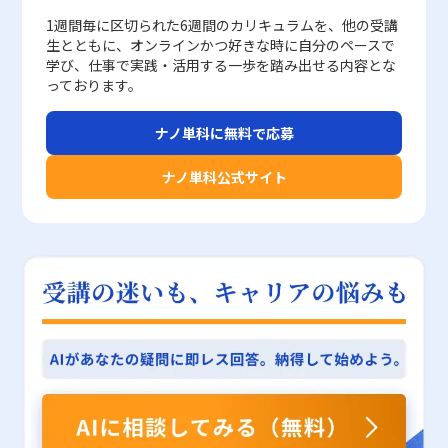
助長する恐れがあります。また、単なる数字だけでは状況の背景や
力の向上や、組織全体の競争力強化に直結する重要なスキルとなる
用にもつながります。 企業ネットワークにおいては、セキュリテ
今後、ビジネスの現場において、ビッグデータやAI技術を駆使した
はなりません。まず、実務や学問においては、楽観的な認知と現実
1週間毎に区切られた6週間のカリキュラムを、他の受講
プロセスが把握できないため、評価結果に対して社員から不満やス
でしょう。今後も業務環境や市場が急速に変動する中で、定量的か
ィレピュテーションを用いることで、次のような具体的なメリット
データ分析への需要がさらに高まる中、度数分布の理解とその活用
的な状況判断とのバランスを保つことが求められます。過度な楽観
生とともに、オンラインかつ好きな時に自分のペースで
トレスが生じるケースも少なくありません。したがって、定量的評
つ論理的なアプローチはますます求められることから、デシジョン
が得られます。まず第一に、広範なセキュリティ脅威に対して、リ
法は、データに基づく合理的な意思決定を支える重要なスキルとし
主義は、リスクや問題の先送り、さらには計画不全といった逆効果
学び、仕事で実践・活用する一歩を踏み出せる内容とな
価を導入する際には、達成数値を明確に設定すると同時に、業務全
ツリーの知識と技術の深化は、現代ビジネスマンにとって避けては
アルタイムで信頼性の低い通信を排除できるため、システム全体の
て位置付けられるでしょう。統計解析の基本となる度数分布の知識
を招く可能性があるため、現状認識と未来予測に基づく合理的な意
っております。
体を支える組織文化や社員のモチベーションの維持に十分配慮する
通れない課題と言えます。
安全性が飛躍的に向上します。第二に、管理作業が自動化されるこ
は、単に数値を整理する作業にとどまらず、経営判断やマーケティ
思決定が必要不可欠です。また、研究では「時系列的幸福観」に関
必要があります。 定性的評価の特徴とそのメリット・デメリット
とで、日々のセキュリティ更新や手動チェックの必要性が大幅に削
ング戦略の策定、さらには製品開発におけるターゲット層の明確化
しては先延ばし癖との有意な関係が見られなかったため、幸福感そ
ナノ単科に無料で応募
定性的評価は、数値では示しきれない多様な側面を捉えるために採
減され、人的リソースの最適化が図られます。第三に、不要なトラ
にも大きな影響を与えます。したがって、若手ビジネスマンがこの
のものの増大だけでは先延ばし行動を改善するには不十分であるこ
用される方法であり、特に人材マネジメントの分野においてその有
フィックが削減される結果、サーバー負荷が低減され、サービスの
スキルを早期に習得することは、将来的なキャリア形成や企業の競
とが示唆されています。つまり、未来に希望を抱くことは重要です
ナノ単科公式サイト
用性が高く評価されています。例えば、コミュニケーション能力、
安定運用が実現されます。これらのメリットにより、企業はセキュ
争力向上に直結するものといえるでしょう。 以上のように、度数
が、その実現のためには具体的な行動計画の策定や、現実的なスト
リーダーシップ、企業理念への適合性など、明確な数値で測定する
リティリスク管理コストを効率的に削減しながら、より高度な攻撃
分布を正しく理解し使いこなすことで、多面的なデータ分析が可能
レス管理技術の導入が必須となります。さらに、使用された評価尺
ことが難しい項目については、定性的な要素が重要な役割を果たし
対策を講じることが可能となっています。 レピュテーションの活
となり、より精度の高い戦略立案が実現されます。計算方法や作成
度としては「日本語版Pure Procrastination Scale」が採用されて
ます。br> そのメリットとしては、以下の点が挙げられます。br>
用における注意点 一方で、セキュリティ分野のレピュテーション
手法、さらに注意すべきポイントを把握し、実際のビジネスシーン
おり、これは個々人の先延ばし傾向を客観的に把握する上で有効で
・数値だけでは把握しきれない、社員の行動や成長、モチベーショ
には、いくつかの注意すべき点や限界も存在します。まず、レピュ
に応用することで、データに基づく分析力を向上させるとともに、
あるものの、心理的・環境的要因との複雑な相互作用を完全に捉え
ンといった質的側面を包括的に評価できること ・プロセスや行
テーションは過去のデータや実績に依存して評価が行われるため、
業務の効率化や精緻なマーケティング戦略の構築を促進できること
るには限界があることも留意すべきです。加えて、先延ばし行動の
動、意欲など、業績に至るまでの過程を評価することで、今後の課
最新の脅威情報やゼロデイ攻撃に対しては必ずしも迅速な反映がで
でしょう。データ分析の基本ツールとしての度数分布を習得し、実
背景には個々のライフスタイルやストレス耐性、さらには社会的支
題や改善点が見えてくること ・顧客の声や市場の反応など、フィ
きない可能性があります。また、評価基準が複雑で多岐にわたるた
践に活かすことは、現代ビジネスにおいて極めて重要なスキルであ
援の有無といった多様な要因が関与しているため、単一の指標にの
ードバックから新たな戦略やサービス改善に結びつけることができ
め、システム間での評価方法にばらつきが生じる場合もあります。
り、今後のキャリアにおいて大きな武器となるはずです。 本記事
み依存することは避け、複数の観点からのアプローチが今後の研究
る点 一方で、定性的評価には評価者の主観が大きく影響しやすい
特に、共有IPを利用している場合、第三者の行動により自社の評価
が、20代の若手ビジネスマンの皆様が、統計解析に基づいた実践
課題として残されています。企業や教育現場においては、未来に対
というデメリットもあります。基準が明確でないために、評価基準
が低下するリスクも存在するため、常に個別の環境や状況に応じた
的な意思決定を行う上での一助となることを願っています。度数分
する適切な期待感を醸成するための研修プログラムやキャリアカウ
の統一や評価者間の認識の乖離が起こりやすく、結果として評価の
運用が求められます。 さらに、レピュテーションだけに依存する
布の理論と実務的な作成方法を正確に理解し、将来的なビジネスシ
ンセリングの充実が有用であり、個人が自らの時間観を再評価する
公平性に疑問が生じることがあります。また、どの程度の「質」が
セキュリティ対策は、万能ではなく、多層的なセキュリティアプロ
ーンでの活躍にぜひお役立てください。
機会を提供することも、先延ばし行動の改善に向けた重要な取り組