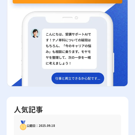
高いと評価するか、具体的な数値化が困難な要素については、評価
ーチとの併用が重要となります。具体的には、OSやシステムの定
みとなるでしょう。 まとめ 今回の研究は、先延ばし癖という現代
の基準や尺度の設定が不十分な場合、社員間の納得感を得ることが
期的な更新、Web無害化による悪意あるスクリプトの無効化、強
人が直面する重大な課題に対して、未来に対する楽観的な認識が如
難しくなる可能性があります。こうした問題に対しては、多面的な
固なパスワード管理や多要素認証の実装、そして信頼性の高いセキ
何に効果的に機能するかという視点を提供しました。新たな指標で
評価制度の導入や評価者間での認識統一を図るための教育・研修が
ュリティ対策ソフトの導入などが挙げられます。これらの対策とレ
ある「時系列的ストレス観」と「時系列的幸福観」を活用すること
求められます。 定量的・定性的評価の使い分けと実践的活用法 ビ
ピュテーションを組み合わせることで、より包括的かつ堅牢なセキ
で、過去から未来にかけての感情の変化を定量的に把握し、特に未
ジネス現場では、定量的評価と定性的評価の双方をバランスよく活
ュリティ体制が構築され、万全のリスク管理が可能になるのです。
来に対する希望や楽観的思考が深刻な先延ばし行動を抑制する効果
用することが求められます。例えば、目標設定の段階では、具体的
例えば、テレワークやリモートワークの普及に伴い、企業内部から
を持つことが実証されました。この成果は、個々人が自己管理能力
な売上金額や契約件数などの定量目標を設定し、その達成度を数値
の情報漏洩や不正アクセスなど、新たなリスクへの対応も急務とな
を向上させ、より有意義な行動を選択する上での理論的根拠となる
化することで、業務の進捗や成果を明確に把握することができま
っています。このような環境下では、単一の対策だけではなく、複
と同時に、ビジネス分野や教育分野における実践的なアプローチの
す。これに対して、業務プロセスやチーム内のコミュニケーショ
数のセキュリティソリューションを統合した運用が求められ、レピ
構築にも寄与するものです。ただし、楽観的な未来認識を促すにあ
ン、リーダーシップといった定性的な側面については、各メンバー
ュテーションはその一翼を担うものとして位置付けられています。
たっては、現実のリスクや課題を見据える姿勢とのバランスが必要
の自己評価や上司評価、または360度評価などを取り入れることに
近年のサイバー攻撃の多様化や巧妙化を鑑みると、レピュテーショ
であり、十分なサポート体制の整備や多角的なアプローチが求めら
より、より包括的な評価が実現可能となります。 定量的・定性的
ンの自動監視機能が持つ有用性はさらに高まっていると言えるでし
れます。今後は、現場における具体的な介入策の開発や個々人の時
の使い分けは、業種や業務内容、さらには企業文化によっても最適
ょう。 他のセキュリティ対策との連携と実践例 レピュテーション
間観を改善するためのプログラムの導入が、先延ばし行動のさらな
なバランスが異なります。例えば、エンジニアリングや製造業のよ
技術を効果的に利用するためには、同時に他のセキュリティ対策と
る抑制と精神的豊かさの向上に向けた重要な課題となるでしょう。
うに成果が数字に現れやすい業界では、定量的評価が重視される傾
連携させることが不可欠です。企業内部のセキュリティポリシーと
結果として、未来に対する希望を具体的な行動計画に落とし込み、
向にあります。一方、サービス業やクリエイティブ分野では、顧客
して、OSやシステムの定期アップデートを怠らず、最新のセキュ
精神的な安らぎと活力を獲得するための有効な手段として、今回の
人気記事
満足度や従業員の創造性、チームワークなど、定性的な要素を重視
リティパッチの適用を徹底することが第一歩です。また、Web無害
研究成果はいかなるビジネスパーソンにとっても貴重な示唆を与え
する必要があるため、両者を統合した評価システムが重要となりま
化技術によって、危険なスクリプトや不正コンテンツの排除を図る
るものとなっています。また、この研究が掲げる理念は、ムーンシ
す。また、企業の成長段階や市場環境によっても評価手法を柔軟に
ことも非常に重要です。さらに、パスワード管理の徹底や多要素認
ョット目標9で示される「2050年までに精神的に豊かで躍動的な社
公開日：2025.09.18
変更することが、持続的な改善と競争優位の確保につながります。
証の導入は、アカウントの不正アクセスを防ぐ上で必須の対策と考
会を実現する」という長期ビジョンにおいても重要な一石を投じる