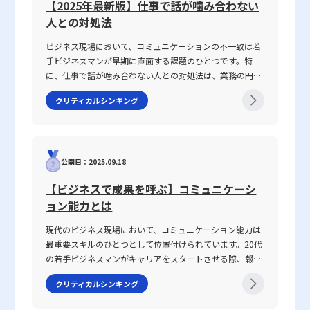
さらに、現代のビジネス環境ではデジタルツールの活用が進み、タ
えられます。 まとめ セキュリティ分野のレピュテーションは、企
ものであり、今後の研究および実務においても継続的な検討と発展
【2025年最新版】仕事で話が噛み合わない
レントマネジメントシステムなどを用いて社内データの一元化や見
業や個人が情報資産を保護するための強力なツールとして、ますま
が期待されます。
人との対処法
える化が推進されています。これにより、定量的なデータだけでな
す注目されています。本記事では、レピュテーションの基本概念、
く、定性的なデータも効率的に収集・分析することが可能となり、
具体的な仕組み、評価基準、さらにはドメイン、IP、Webといった
ビジネス現場において、コミュニケーションの不一致は若
全体としての評価精度が向上します。デジタルツールの有効活用に
多角的な視点からの評価方法について解説しました。同時に、レピ
手ビジネスマンが早期に直面する課題のひとつです。特
より、過去の業績だけでなく、将来の成長予測や課題抽出にもつな
ュテーションの利用によって得られる幅広いセキュリティ強化効
に、仕事で話が噛み合わない人との対処法は、業務の円滑
がるため、戦略的な経営判断に大きなアドバンテージをもたらすと
果、運用負荷の軽減、ならびにサーバーリソースの最適化など、そ
な遂行や信頼関係の構築に直結する重要なテーマです。
クリティカルシンキング
言えるでしょう。 現代のグローバル化・デジタルトランスフォー
のメリットにも触れました。一方で、最新の脅威に対する即時性
2025年の現代において、情報の多様化や働き方の変化が進
メーションが進む中、企業は定量的と定性的の双方を駆使し、数値
や、評価基準の複雑性、共有環境におけるリスクといった注意点も
む中、明確な意図伝達が求められ、話がかみ合わない状況
と質の両面から多角的に現状を把握することが不可欠です。その一
存在するため、単一の対策だけでなく、OSのアップデート、Web
を改善するための具体的手法が注目されています。本記事
方で、評価基準の設定や評価者間でのコミュニケーションの仕組み
無害化、パスワード管理やセキュリティ対策ソフトなど、その他の
では、なぜ「話が噛み合わない状態」が生じるのか、その
を整備することは重要な課題となります。特に定性的評価において
多層的な防御策との連携が不可欠です。 20代の若手ビジネスマン
公開日：2025.09.18
原因と背景を整理するとともに、仕事で話が噛み合わない
は、明確なフィードバックループを設け、評価結果が個々のキャリ
にとって、セキュリティ対策は単なる技術的な問題にとどまらず、
人との対処法を具体的に解説します。多くの若手ビジネス
【ビジネスで成果を呼ぶ】コミュニケーシ
アアップや組織改善に反映されるようなシステム構築が求められま
ビジネスの信頼性やブランド価値の向上にも直接関わる重要な課題
マンが抱えるコミュニケーションギャップについて、論理
ョン能力とは
す。 定量目標と定性目標の違いと設定方法 目標設定においては、
です。今後、情報漏洩や不正アクセスといったサイバー攻撃のリス
的思考を交えて解説し、実務で役立つヒントを提供しま
定量目標と定性目標という二種類のアプローチが存在します。定量
クがさらに高度化する中で、レピュテーションをはじめとする多角
す。 話がかみ合わない状態とは ビジネスシーンにおける
現代のビジネス現場において、コミュニケーション能力は
目標は、例えば「月間売上○○万円」「新規契約数○件」など、明
的なセキュリティ対策の理解と適切な運用が求められるでしょう。
「話がかみ合わない状態」とは、意図や目的の認識のズ
最重要スキルのひとつとして位置付けられています。20代
確に数値で表現できる具体的な目標を設定します。そのメリット
最先端の技術情報と実践的な対策を常に学習し、企業全体の安全性
レ、情報の伝達不足、さらには前提条件の違いにより、相
の若手ビジネスマンがキャリアをスタートさせる際、報
は、目標達成の進捗を具体的な数字で測定でき、業績改善のための
を高めるための積極的な取り組みが、今後のビジネス成功の鍵とな
手と効果的なコミュニケーションが図れない状況を指しま
告・連絡・相談はもちろん、上司・部下、部署間、さらに
施策の効果が一目瞭然になる点にあります。また、関係者全員が同
るに違いありません。
す。多くの場合、このような現象は一方的な問題ではな
クリティカルシンキング
は対外の取引先との関係構築にもおいて、この能力は不可
じ指標を共有できるため、組織全体の連携が取りやすくなるのも大
く、双方の認識の不一致や話の抽象度が高すぎることから
欠です。この記事では「ビジネスにおけるコミュニケーシ
きな利点です。 一方、定性目標は、数値化が困難な「質」に焦点
生じます。たとえば、上司や先輩、同僚との会話におい