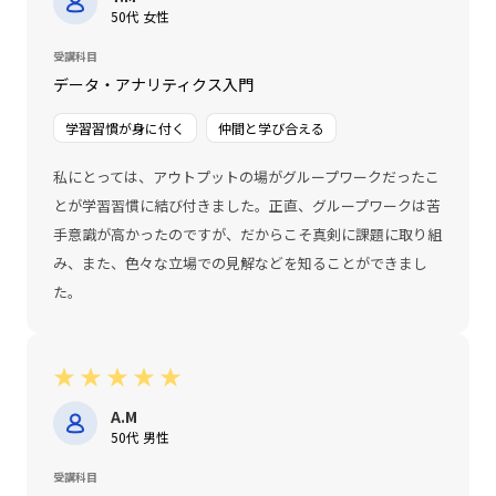
50代 女性
受講科目
データ・アナリティクス入門
学習習慣が身に付く
仲間と学び合える
私にとっては、アウトプットの場がグループワークだったこ
とが学習習慣に結び付きました。正直、グループワークは苦
手意識が高かったのですが、だからこそ真剣に課題に取り組
み、また、色々な立場での見解などを知ることができまし
た。
★
★
★
★
★
A.M
50代 男性
受講科目