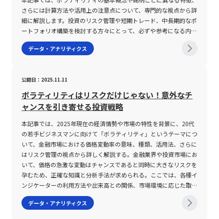
さらには計算方法や活用上の注意点について、専門的な視点から詳
細に解説します。投資のリスク管理や短期トレード、中長期的なポ
ートフォリオ構築を検討する方々にとって、必ずや参考になる内容
となるでしょう。 ボラティリティとは ボラティリティとは、金融
データ・アナリティクス
市場における価格変動の度合いを示す指標であり、株式、債券、商
品先物などさまざまな金融商品のリスク評価に用いられます。具体
的には、ある資産の価格が時間の経過とともにどの程度変動するか
公開日：2025.11.11
を数値化したもので、一般にパーセンテージや標準偏差といった形
で表現されます。例えば、ボラティリティが高い銘柄は、短時間で
ボラティリティはリスクだけじゃない！意外なチ
大幅な値動きを見せることが多く、そのためハイリスクハイリター
ャンスを引き寄せる投資戦略
ンと評価される一方、ボラティリティが低い銘柄は、安定的な価格
推移を示し、ローリスクローリターンと見なされます。 ボラティ
本記事では、2025年現在の経済情勢や市場の特性を背景に、20代
リティの評価は、従来の過去のデータに基づいた「ヒストリカルボ
の若手ビジネスマンに向けて「ボラティリティ」というテーマにつ
ラティリティ(HV)」と、市場の将来予測を反映した「インプライド
いて、金融市場における価格変動率の意味、種類、活用法、さらに
ボラティリティ(IV)」の2種類に大別されます。ヒストリカルボラテ
はリスク管理の視点から詳しく解説する。金融業界や投資市場にお
ィリティは、過去一定期間の価格変動データを基に計算され、統計
いて、価格の急激な変動はチャンスであると同時に大きなリスクを
学でいう標準偏差「σ(シグマ)」を用いて求められます。一方、イ
孕むため、正確な知識と分析手法が求められる。ここでは、各種イ
ンプライドボラティリティはオプション取引の価格から逆算するこ
ンジケーターの利用方法や出来高との関係、市場環境に応じた取引
とで算出され、市場参加者の「未来のボラティリティ」に対する期
の留意点など、現代のデジタル化された取引環境で不可欠となる情
データ・アナリティクス
待が数値として反映されます。この二つの指標は、投資の判断材料
報を体系的に整理する。 ボラティリティとは ボラティリティと
としてどちらも重要な役割を果たしますが、その意味するところや
は、金融資産における価格変動率を示す指標であり、市場の動向や