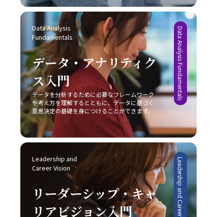
験を積み重ねる点も重要です。成功体験は自信を形成し、
の市場戦略を採るにしても、常に自社の強みと市場環境の
も、技術の進化とグローバル化が進む中で、多様なコミュ
やがて大きな課題に対しても積極的に取り組む原動力とな
両面を的確に把握し、その上でレッドオーシャンの戦い方
ニケーション手法を状況に応じて使い分けるセンスを養
ります。 さらに、やるべきタスクに専念できる環境を整え
を実践することが成功の鍵であることが明らかです。 実践
Data Analysis 
い、柔軟な対応力を持つことが求められるでしょう。 最終
Data Analysis Fundamentals
ることも、先延ばし癖の改善に有効です。職場や自宅での
に向けた心構えと今後の展望 レッドオーシャンの戦い方を
Fundamentals
的に、「ビジネスにおけるコミュニケーション能力」にお
雑音や不要な割り込みを排除し、集中できる空間を確保す
実践するためには、単なる理論や事例の学習に留まらず、
ける本質は、発信者が目的を明確にし、受信者がその意図
る工夫は、業務効率の向上につながります。目標を細かく
実際のビジネス現場での迅速な対応と継続的な改善が求め
データ・アナリティク
を正確に理解するという双方の協調です。これを実現する
設定し、進捗状況を明確に把握することで、自分自身の達
られます。まず、自社の強みや改善点を冷静に分析し、ど
ためには、日々の実務の中での振り返りと研鑽が不可欠で
成度を視覚化し、モチベーションを維持することが可能で
ス入門
の戦略が最も有効であるかを判断することが重要です。ま
あり、自らのコミュニケーションスタイルを磨き上げるこ
す。また、締切を2段階で設定する方法も、タスクを段階
た、顧客のニーズや市場動向の変化に敏感であること、そ
とが、結果として組織全体のパフォーマンス向上に繋がる
的に処理し、プロジェクト全体を効率的に管理するための
データを分析するために必要なフレームワーク
して柔軟な戦略の見直しが不可欠となります。市場は常に
のです。自分自身の成長と共に、組織全体での良好な情報
や考え方を理解するとともに、データに基づく
有効な手段と言えるでしょう。 完璧主義に陥らず、自分に
変動し続けており、今日の成功が明日の成功を保証するも
共有が促進されることにより、ビジネスの現場における成
意思決定の基礎を身につけることができます。
過度な厳しさを課さない点や、失敗を恐れずに挑戦する姿
のではないため、レッドオーシャンの戦い方においては常
果が確実に向上するでしょう。
勢を持つことも、先延ばし癖改善の鍵となります。たとえ
に革新と挑戦の姿勢を維持しなければなりません。 今後、
ば、多少のミスや失敗は成長過程の一部と捉え、次回への
AIやIoT、さらにはブロックチェーン技術など最先端技術の
学びとすることで、行動へのブレーキを緩めることができ
進展が加速することで、ビジネス環境は一層複雑化すると
ます。さらに、周囲の信頼できる同僚や上司に適切に協力
みられます。しかし、このような変動期においては、逆に
Leadership and 
Leadership and Career Vision
を求めることで、タスクの分担や業務効率の向上にもつな
新たなビジネスモデルや市場ニーズが生まれるチャンスも
Career Vision
がり、結果として「後回し癖の改善」が促進されます。 総
多く存在します。将来的には、従来のレッドオーシャンの
じて、先延ばし癖の改善は単なる業務の効率化に留まら
戦い方に加え、テクノロジーを駆使したデジタル戦略との
リーダーシップ・キャ
ず、自己成長やキャリアアップ、そして精神的健康に直結
融合が、企業の競争力を左右する重要な要素となることは
する課題です。20代の若手ビジネスマンは、日々の忙しさ
リアビジョン入門
間違いありません。そのため、今のうちから情報収集や市
に追われる中で、この先延ばしという悪循環を断ち切り、