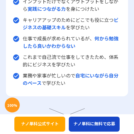
インプットだけでなくアウトプットをしなが
check_circle
ら
実践につながる力
を身につけたい
キャリアアップのためにどこでも役に立つ
ビ
check_circle
ジネスの基礎スキル
を学びたい
仕事で成長が求められているが、
何から勉強
check_circle
したら良いかわからない
これまで自己流で仕事をしてきたため、体系
check_circle
的にビジネスを学びたい
業務や家事が忙しいので
自宅にいながら自分
check_circle
のペース
で学びたい
100
%
ナノ単科公式サイト
ナノ単科に無料で応募
グロービス経営大学院が培ってきたカリキュラム