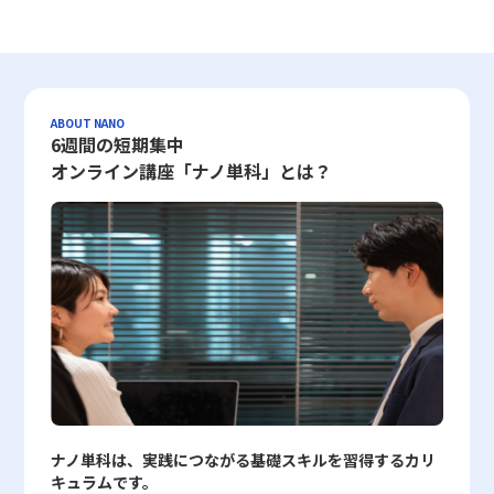
ャリアでマネジメントや戦略立案に携わる20代の若手ビジネスマ
れます。この結果、目標達成度の把握や意思決定の迅速化、評価の
とともに、継続的にフィードバックを得る仕組みを構築することが
のであり、システムの自動判断に利用されます。たとえば、IPアド
タ分析の基盤を築く上で不可欠となります。 また、度数分布を用
合が有意に低い結果となりました。一方、「時系列的幸福観」にお
ンにとって、極めて重要な知識となるでしょう。市場環境や競争構
透明性向上などに大きく寄与するのです。 一方、「定性的」と
成功の鍵となるでしょう。 まとめ 本記事では、デシジョンツリー
レスに対するスコアが低い場合は、不正な動作やマルウェア配信の
いた統計解析においては、対象とするデータセット自体の信頼性
いては、下降型、上昇型、V字型、そしてどの時間軸においても幸
造が複雑化する現代において、CAGRをはじめとする成長指標の理
は、数値に表すことが難しい感覚や意見、行動の質などを評価する
の定義からその作成手順、さらには活用における注意点まで、詳細
履歴が存在する可能性が高く、アクセス制限やブロックの対象とな
や、収集方法の妥当性についても留意する必要があります。たとえ
福感が一定である平坦型の4パターンが検出されたものの、先延ば
解と適切な活用は、企業経営のみならず個人投資やキャリア形成に
手法を意味します。英語では「Qualitatively」と表記され、具体的
に解説しました。デシジョンツリーは、論理的な意思決定を支える
ります。一方、スコアが高ければ、安全性の高い通信として優先的
ば、各国の寿命データや労働時間の分布を参照する場合、それらの
し癖との間には明確な関連性は認められませんでした。これらの結
おける成功の鍵を握るものです。今後も、変化する市場動向を的確
な数字だけでは捉えきれない側面、例えばコミュニケーション能
強力なツールとして、多様なビジネスシーンにおいて有効な手法で
に扱われ、セキュリティ対策の自動化が実現されるのです。 評価
データが最新かつ正確であるか、また調査手法に偏りがないかとい
果は、未来に対して楽観的な認識を持つこと、すなわち「今よりも
に捉え、持続可能な成長戦略を構築するための一助として、これら
力、チームワーク、モチベーションの高さ、顧客満足度の背景にあ
す。各選択肢を視覚的に整理し、数値や確率によって評価すること
基準は、多岐にわたるポイントから構成されており、メールに関す
った点を確認することによって、度数分布の結果が現実を正しく反
未来のストレスが増加しない」と信じる認知が、先延ばし行動の抑
ABOUT NANO
の指標を効果的に活用することが期待されます。以上の内容を踏ま
る要因など、言葉や文章、インタビューの内容として表現されるデ
6週間の短期集中
で、従来の感覚に頼った判断から脱却し、客観的な判断基準を確立
るレピュテーション評価では、送信元IPアドレス、メール本文や添
映しているかどうかの判断材料としなければなりません。したがっ
制に寄与する可能性を示唆しています。さらに、先延ばし行動は、
え、CAGRおよびCMGRの仕組みと注意点をしっかりと理解し、実
ータが該当します。このような評価は、企業風土や社員の成長、サ
することができます。また、プロジェクトマネジメントや業務プロ
付ファイルの安全性、過去のスパム行為の履歴、さらにはブラック
て、度数分布表の作成にあたっては、データの前処理やクリーニン
幸福感の低下やストレスの増大、健康の損耗、さらには学業成績や
オンライン講座「ナノ単科」とは？
務に反映させることで、より精緻な経営分析や投資判断が可能とな
ービスの改善などに役立つ情報を補完するために重要とされ、また
セスの改善、さらには新規事業の立ち上げにおいても、デシジョン
リストへの登録状況などが重要視されます。また、Webサイトに対
グの工程も重要な要素となり、ビジネスシーンでその結果を活用す
業務パフォーマンスの低下という重大な影響を伴うことから、この
るでしょう。
数値化して判断しきれない経営判断のサポートを行います。 定量
ツリーの活用は効果を発揮しやすいと言えます。 一方で、デシジ
しては、公開コンテンツの質、更新頻度、利用者からの評価、第三
る際には、総合的な視点から分析の信頼性を確保することが求めら
研究の意義は非常に高いといえます。加えて、本研究が採用した新
的評価の特徴とそのメリット・デメリット 定量的評価は、評価対
ョンツリーの運用には、評価項目の選定や詳細すぎる分岐設定によ
者機関の認証など、複数のデータポイントが組み合わさり、総合的
れます。 まとめ 度数分布は、単なる数値の羅列からデータの全体
たな指標は、従来の研究における時間観の考察を一段と深化させ、
象を数値として表すため、誰にでも理解しやすく、客観的な判断を
る複雑化、さらには関係者との認識共有の不足など、いくつかのリ
に信頼性が算出されます。こうした体系的な評価は、企業のセキュ
像を把握するための有力なツールとして、統計分析やマーケティン
個々人の時間に対する認識と行動パターンの関係性を定量的に分析
下すことが可能です。具体的な例としては、売上向上や契約数の増
スクが伴います。これらの点を十分に理解し、適切なバランスを保
リティ対策担当者にとって、リスクの高い通信やコンテンツを早期
グリサーチを行う現代のビジネスシーンにおいて欠かせない手法で
するための有効な手段として期待されています。また、研究助成と
加など、定められた数値目標に対して成果がはっきりと把握できる
ちながら運用することで、より効果的な意思決定プロセスを実現す
に検知し対処するための強力なツールとなっています。 セキュリ
す。本記事では、度数分布がどのような概念であり、どのように構
してJST【CREST】およびJST【ムーンショット型研究開発事業】
点が挙げられます。このアプローチの主なメリットには、以下の点
ることが可能となります。また、最新のクラウドツールを積極的に
ティ分野のレピュテーションを利用するメリット レピュテーショ
築されるかについて、階級、階級値、度数、累積度数、相対度数、
の支援を受けたことから、この研究は日本国内外の先延ばし行動に
が含まれます。・数値化されたデータによって、評価結果が全員に
活用することで、デシジョンツリーの構築や運用にかかる手間を削
ン技術を導入することにより、企業は多岐にわたるセキュリティリ
累積相対度数といった各用語を具体例とともに解説しました。ま
関する理解を深め、精神的な豊かさや生産性の向上に貢献すること
とって明確であること・分析結果をグラフなどで可視化することに
減し、現場レベルでの迅速かつ柔軟な対応を可能とする環境が整い
スクに対抗するための有効な手段を得ることができます。特に、ス
た、データから平均値、中央値、最頻値を求める方法についても言
が期待されています。 先延ばし癖の改善に向けた注意点と課題 先
より、客観的な説明が可能となること・達成度が絶対的な数値で示
つつあります。 最終的に、デシジョンツリーはただの図表ではな
パムメールやフィッシングサイト等の外部からの脅威に対しては、
及し、どの指標がどのような状況下で有効であるかについて理解を
延ばし癖の改善のためには、楽観的な未来観をどのように実生活に
されるため、公平性が保たれやすいこと しかしながら、定量的評
く、戦略的判断を支える一つのフレームワークとして、業務改善や
従来のブラックリスト方式よりも柔軟かつ精密な判断が可能とな
深めていただけたものと思います。さらに、ExcelやGoogleスプレ
適用するかという点が重要な検討課題として浮上します。本研究に
価にはいくつかのデメリットも存在します。評価基準が数字に限定
新規プロジェクトの立ち上げ、リスクマネジメントの分野で確固た
り、未知の攻撃パターンに対しても自動的に対応できる点が大きな
ッドシートを活用した度数分布表の作成方法、特にFrequency関数
おいて示されたように、未来に対して「今よりもストレスが増える
ナノ単科は、実践につながる基礎スキルを習得するカリ
されるため、業務過程での努力や工夫、社員個々の成長過程が評価
る位置を築いています。20代というキャリア初期の段階から、こ
強みです。また、システムの自動監視機能により、管理者は日々の
やCOUNTIF、COUNTIFS関数を通じた実践的な技法についても解説
ことはない」との認識を持つことは、深刻な先延ばし癖の低減と密
キュラムです。
に反映されにくく、場合によっては過度な成果主義やノルマ意識を
のような体系的な手法を習得し実践することは、将来的な意思決定
運用負荷を大幅に軽減でき、結果としてサーバーリソースの有効活
し、視覚的にヒストグラムを生成するプロセスを紹介しました。
接に関連していますが、単に楽観的に考えるだけでは十分な対策と