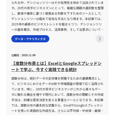
釈することが求められます。 さらに、市場の流動性もボラティリ
方で、ボラティリティが低い状況は取引の安定性を示すが、利益獲
募者の基本情報、選考状況、面接結果等を効率的に管理し、採用プ
られる中、デシジョンツリーはその有用性を改めて注目されていま
ティの重要な要因となります。市場の流動性が低い場合、売買が成
得機会が限定されやすい。 まず、高いボラティリティの下では、
ロセス全体を見える化します。・人事評価管理機能：各期ごとの目
す。20代の若手ビジネスマンにとって、複雑な課題の選択肢を整理
立しにくく実際の取引が制限されると、計測されるボラティリティ
市場の流動性と出来高が急激に増加する傾向があり、これにより予
標設定や実績、評価者からのフィードバックを体系的に集積し、人
し、数値や確率に基づく根拠ある判断を下すためのツールとして、
は実際の市場リスクよりも高く見積もられる可能性があります。そ
測が難しい急変動が発生する可能性がある。 特に、経済指標の発
材育成や昇進判断に活用されます。・タレントマネジメント機能：
デシジョンツリーは極めて有効な手法となり得ます。本記事では、
のため、投資を行う際には銘柄の流動性や出来高、取引市場の環境
表直後や主要市場の開始直後は、出来高の急増に伴い値動きが激し
社員のスキル、資格、社内表彰など、個々のキャリアデータを管理
2025年の最新のビジネストレンドを踏まえつつ、デシジョンツリ
といった要素も十分に考慮し、ボラティリティの数値と合わせて総
くなるケースが多い。 例えば、米ドル/円やユーロ/米ドルなどの
し、将来的な人材配置や組織改革の基盤とします。・勤怠・給与管
ーの基本概念、作成プロセス、活用事例、そして注意点について詳
合的なリスク評価を行うことが不可欠です。 さらに、ボラティリ
主要通貨ペアでは比較的安定した動きが見られる一方、南アフリカ
理機能：出勤情報、有給休暇の管理、残業時間の集計、さらには各
述し、今後のキャリアや業務改善活動において実践的な知識と技術
データ・アナリティクス
ティの計算方法自体も複雑な側面を持ち合わせています。たとえ
ランド（ZAR）やトルコリラ（TRY）のようなマイナー通貨は急激
種手当の計算までを自動化し、担当者の負担を軽減します。また、
を提供することを目的としています。 デシジョンツリーとは、目
ば、ヒストリカルボラティリティの場合は、過去の各取引日の価格
な変動が発生しやすい。 加えて、市場の参加者数や取引環境によ
最近のシステムは、備品管理や社内イベント、株主総会、施設管理
標達成のために考えうる複数の選択肢を視覚的に整理し、各選択肢
変動を統計的手法によって解析する必要があり、多くの場合専門の
って流動性が低下する場合、意図した価格での取引が成立せず、思
など総務業務もカバーする場合があり、統合型の「人事・総務シス
の結果や影響を定量的に比較検討するためのフレームワークです。
公開日：2025.11.09
ツールやソフトウェアが用いられます。一方、インプライドボラテ
わぬ損失が発生するリスクが高まる。 また、ボラティリティが高
テム」として提供される事例も少なくありません。これらの機能を
もともとは統計学やオペレーションズリサーチの分野で発展してき
ィリティは、オプションの理論価格を算出する「ブラック‐ショー
い時はストップロス注文のスリッページ（損切り注文が予想より不
通じて、社員一人ひとりの情報がリアルタイムで更新され、経営層
たこの手法は、ビジネスプロセスマネジメントやプロジェクトマネ
【度数分布表とは】ExcelとGoogleスプレッドシ
ルズ・モデル」などの数学的モデルに依拠しており、投資家にとっ
利な価格で成立すること）のリスクも存在するため、リスク管理の
に対しても迅速かつ正確な情報提供が可能となります。 人事シス
ジメントにおいて、論理的整合性を担保しながら意思決定を行うた
ートで学ぶ、今すぐ実践できる統計
ては高度な知識が要求される場面も存在します。こうした背景か
徹底が不可欠である。 投資家は、自身の許容リスクの範囲内で取
テムの注意点 人事システムを導入するにあたっては、その利便性
めの有力なツールとして位置付けられています。デシジョンツリー
ら、ボラティリティの数値そのものが投資判断の全てを物語るわけ
引量を調整し、市場の急変動に備える必要がある。 さらに、テク
や効果の高さと同時に、いくつかの注意点が存在します。第一に、
は、選択肢をツリー状に展開することで、結果の予測やリスク評価
度数分布は、統計データの全体像を把握するための基礎概念とし
ではなく、細部にわたる理解と他の分析手法とのバランスが重要視
ニカル分析指標としては、ボリンジャーバンドやヒストリカル・ボ
導入目的と求める機能との整合性を十分に確認する必要がありま
を容易にし、複雑な問題を整理することに寄与します。 デシジョ
て、ビジネスにおけるデータ分析や市場調査の現場で広く活用され
されるのです。 なお、ボラティリティの数値を具体的に用いる場
ラティリティインジケーター、ADR（日中平均レンジ）などが活用
す。各企業が抱える人事課題は多岐にわたりますが、例えば採用活
ンツリーの基本概念と活用意義 デシジョンツリーは、図形として
ています。特に、20代の若手ビジネスマンがこれから様々なデー
合、たとえば当日のボラティリティは「トゥルー・レンジ(TR)」と
されるが、これらのツールの設定や使用方法を十分に理解していな
動のステータス管理が不十分な企業と、社員のキャリアデータの一
正方形、円、三角形などのシンプルな記号を用い、意思決定の各段
タに触れる機会を増やす現代において、度数分布の理解とその作成
「ティピカル・プライス(TP)」を活用した計算式で示されることが
いと、誤った判断を導くリスクも内在している。 市場の時間帯に
元管理が不備な企業とでは、必要とするシステム機能も大きく異な
階を明確化する手法です。一般的には、ツリーの始点である意思決
手法は、的確な意思決定を支える貴重なツールとなります。本記事
一般的です。その計算式は「当日のボラティリティ(%) ＝ 当日の
よるボラティリティの変動、季節的な変動要因、さらには政治的・
ります。したがって、現状の業務プロセスを正確に把握し、システ
定ノード（多くの場合、正方形）が配置され、その後に続く確率ノ
では、度数分布の基本的な定義から、ExcelやGoogleスプレッドシ
TR／当日のTP × 100」と表現され、TRとしては当日の高値と安値
経済的なイベントが影響を及ぼすため、常に最新の市場情報と分析
ムが課題解決に寄与できるかどうかを厳密に評価することが求めら
ードやイベントノード（円形）を経て、最後に結論や結果を示す終
ートを用いた実践的な作成方法、さらには平均値・中央値・最頻値
の差、あるいは前日の終値との比較結果の中で最大の値が使用され