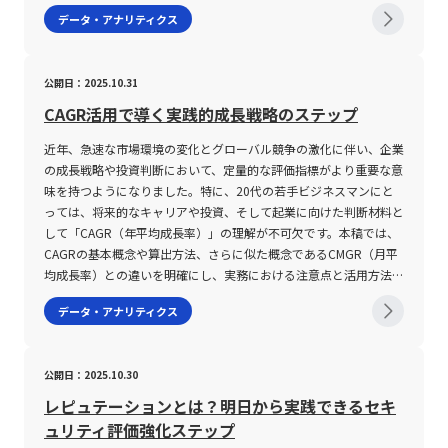
手法を駆使する必要がある。 このように、ボラティリティが提供
れます。 第二に、システムの提供形態――クラウド型、オンプレミス
点ノード（三角形）が設置されます。この構造を通じて、各分岐に
といった代表的な統計値の求め方に至るまで、具体例を交えて詳細
データ・アナリティクス
ます。この計算方法により、一般的には5%以上のボラティリティ
するチャンスと同時に、リスク対策としての戦略策定が求められる
型、またはパッケージ型などをはじめとする各種導入方式――が自社の
対する数値的な評価や発生確率の要素を具体的に計算することが可
に解説します。 度数分布とは 度数分布とは、膨大なデータ群を特
が確認された場合、その日は「変動が激しい市場」と判断されるこ
点は、投資初心者のみならず、経験豊富なトレーダーにとっても非
要件と合致していることが重要です。クラウド型であれば短期間で
能となり、より客観的に業務上のリスクとリターンを見極めること
定の区間（階級）に分類し、各区間に属するデータの個数（度数）
とが多いですが、資産クラスや市場環境に応じた柔軟な解釈が求め
常に重要である。 具体的な注意事項として、以下の点が挙げられ
の導入が可能であり、初期投資を抑えた運用ができる一方、自社に
ができます。 デシジョンツリーの活用意義は、単に結果を予測す
をまとめた表またはグラフのことです。データの羅列だけではその
られます。 このように、ボラティリティを活用する際には、その
公開日：2025.10.31
る。 ・ボラティリティの値動きを正確に把握するためには、各種
特化したカスタマイズが難しい場合もあります。一方で、オンプレ
るためのツールとしてだけでなく、複数の施策や戦略を並行して検
特徴を一目で把握することが難しい場合に、各区間ごとにまとめる
数値の意味合いや背景、そして計算方法に内在する不確実性を十分
インジケーターを組み合わせた複合的な分析が必要である。 ・経
ミス型はシステムのカスタマイズが容易である反面、導入に時間と
討する際の意思決定プロセスの透明性を高め、関係者間での認識共
ことで全体の傾向や分布状況が明確に示されます。例えば、厚生労
CAGR活用で導く実践的成長戦略のステップ
に理解することが投資リスクを抑制するための鍵となります。若手
済指標や市場ニュースと連動して発生する急激な価格変動に対し、
コストがかかるという特徴があります。このため、実態に即した導
有を促進する点にもあります。たとえば、新規事業の立ち上げやマ
働省が実施した裁量労働制度の実態調査や、総務省統計局の男女平
ビジネスマンとして投資市場に挑む際には、まず基本的な概念と計
迅速な判断と柔軟な資金管理が求められる。 ・市場の流動性低下
入計画を立案することが不可欠です。第三に、サポート体制および
近年、急速な市場環境の変化とグローバル競争の激化に伴い、企業
ーケティング戦略の策定、業務効率化のための設備投資の判断な
均寿命のデータなど、さまざまな統計資料において、データを視覚
算方法を把握し、併せて市場全体の流動性や個別銘柄の特性といっ
時には、意図通りの取引が成立しにくくなるため、取引コストやス
ベンダーの専門知識のレベルも導入の際に注意すべきポイントで
の成長戦略や投資判断において、定量的な評価指標がより重要な意
ど、さまざまな局面で利用が可能です。さらに、定量的評価のプロ
的に整理し、全体像や偏りを理解するためのツールとして用いつつ
た情報を統合的に評価する姿勢が必要です。 まとめ 本記事では、
プレッドの拡大にも留意すべきである。 ・ボラティリティが極端
す。人事システムは、労働法改正や働き方改革など、外部環境の変
味を持つようになりました。特に、20代の若手ビジネスマンにと
セスを通じて、感覚的・直感的な判断に偏るリスクを低減し、科学
あります。具体的な例を挙げると、アジア31カ国の男女平均寿命
資産運用や投資の際に欠かせない「ボラティリティ」の概念につい
に高い局面では、自動売買ツールやストップロスなどのリスク管理
化に迅速に適応する必要があるため、契約前にベンダーのサポート
っては、将来的なキャリアや投資、そして起業に向けた判断材料と
的な根拠に基づいた意思決定をサポートすることが大きなメリット
のデータでは、各国の寿命値を階級ごとに区切り、どの階級に属す
て、専門的かつ実務的な視点から解説しました。ボラティリティと
対策を適切に用いることが重要である。 これらの注意点を理解し
実績や技術的背景を十分に確認し、トラブル発生時にも的確に対応
して「CAGR（年平均成長率）」の理解が不可欠です。本稿では、
となります。 デシジョンツリーの作成プロセスと具体的手順 デシ
る国が多いのか、また各階級の相対的な割合がどの程度であるかを
は、金融商品における価格変動の大きさを示す指標であり、ヒスト
た上で、ボラティリティを上手に活用するための投資戦略を構築す
できる体制が整っているかどうかを評価することが求められます。
CAGRの基本概念や算出方法、さらに似た概念であるCMGR（月平
ジョンツリーの作成プロセスは、基本的に4つの段階に分かれま
把握することが可能です。この考え方は、ビジネスにおける市場分
リカルボラティリティとインプライドボラティリティという二つの
ることが、健全な資産運用につながる。 また、テクノロジーの進
また、既存のシステムとの連携も見逃せません。企業によっては、
均成長率）との違いを明確にし、実務における注意点と活用方法に
す。まず第一に、検討すべきテーマと最終的なゴールを明確化する
析や顧客属性の把握、商品需要の予測など、さまざまな分野で応用
カテゴリーに分けられること、またその数値が高ければリスクが高
展に伴い、2025年現在ではAIや機械学習を活用したボラティリテ
既存の勤怠管理システムや給与計算システムとのデータ交換が必要
ついて、専門的な視点から詳述するとともに、事例を交えながらそ
ことが必須です。この段階では、業務効率化やコスト削減、リスク
することができ、データドリブンなアプローチを推進する上で重要
データ・アナリティクス
く、低ければ安定的なリターンが期待できるという基本的な考え方
ィ予測ツールが登場しており、リアルタイムでの相場分析が一層高
となるため、相互の連携性が確保されているかどうか、一度運用事
の意味合いと限界についても解説します。 CAGRとは CAGRとは、
管理といった目的に対して、どのような評価基準を用いるかを事前
な役割を果たします。 度数分布の作成においては、「階級」「階
を理解することが重要です。さらに、実際の投資においては、ボラ
度化している。 これにより、従来のテクニカル指標と組み合わせ
例を精査することが推奨されます。さらに、実際の操作画面につい
英語の“Compound Annual Growth Rate”の略であり、日本語では
に整理し、各項目を数値化するための指標を設定します。たとえ
級値」「度数」「累積度数」「相対度数」「累積相対度数」といっ
ティリティ単独での判断に頼るのではなく、他のテクニカル指標や
た多角的な分析が可能となり、リスク管理やエントリータイミング
ても十分な検証が不可欠です。システムがどれだけ高機能であって
「年平均成長率」と訳されます。この指標は、特定の期間における
ば、ある自動化ツールの導入効果を評価する場合、初期投資額、運
た用語が頻繁に用いられます。「階級」とはデータの分類区間のこ
公開日：2025.10.30
市場環境、銘柄ごとの特性といった多角的な分析が求められます。
の精度向上が期待できる。 しかしながら、こうしたツールに依存
も、利用する社員にとって操作性が低いと情報の入力漏れや誤操作
初期値と最終値をもとに、年ごとの平均成長率を複利で算出したも
用コスト、期待される利益の増加やコスト削減効果など複数の数値
とであり、その区間内に含まれるデータ数を「度数」としてカウン
特に、短期トレードにおいては値動きの大きな銘柄が好まれる一方
しすぎることなく、投資家自身の市場観察や経験に基づく分析も重
を招く恐れがあるため、トライアル運用やデモンストレーションな
のです。具体的には、年間毎に記録される売上高や利益、資産など
を検討材料とします。 第二に、実際にツリーの骨組みとなるレイ
トします。また、各階級の「階級値」とは、その階級における代表
レピュテーションとは？明日から実践できるセキ
で、中長期投資においては安定性の高い低ボラティリティ銘柄が有
要視されるべきである。 市場の変化に応じた柔軟な対応力と、理
どを通じて、現場視点での評価を十分に行うことが重要です。 ま
が、どの程度のペースで増加したかを定量的に表現するために用い
アウト作成に着手します。まず意思決定ノードとして正方形を配置
値を意味し、一般的には階級の上下限の平均値が採用されます。例
ュリティ評価強化ステップ
利とされることから、投資目的に合わせた銘柄選定が成功の鍵とな
論と実践を両立させたトレード手法の確立が、今後の投資成功の鍵
とめ 本記事では、20代の若手ビジネスマンを対象に、最新のビジ
られます。例えば、ある企業の初年度売上が100億円、数年後の最
し、その中に今回のテーマを明記します。その後、各意思決定に対
えば、あるデータが「70歳以上75歳未満」といった階級に分類さ