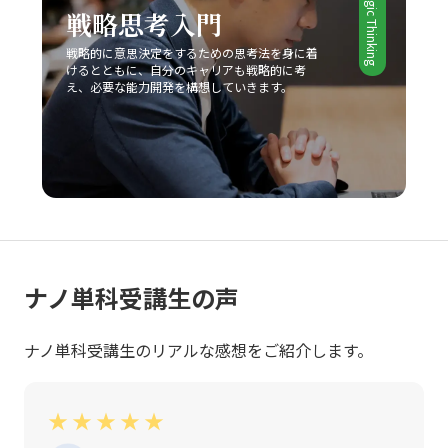
Strategic Thinking
戦略思考入門
最終的に、レッドオーシャンの戦い方においては、単なる
生存戦略ではなく、今後も持続的な成長を実現するための
戦略的に意思決定をするための思考法を身に着
基盤として、企業やビジネスパーソン自身が常に学び、挑
けるとともに、自分のキャリアも戦略的に考
戦し続ける姿勢が求められます。現代の急激な変革期にお
え、必要な能力開発を構想していきます。
いて、若手ビジネスマンが自らのキャリアと企業の成長を
支えるためにも、戦略的思考と柔軟な対応力を身につけ、
レッドオーシャンの荒波を乗り越えるための確固たる手法
を確立することが今後の成功に直結すると言えるでしょ
う。
ナノ単科受講生の声
ナノ単科受講生のリアルな感想をご紹介します。
★
★
★
★
★