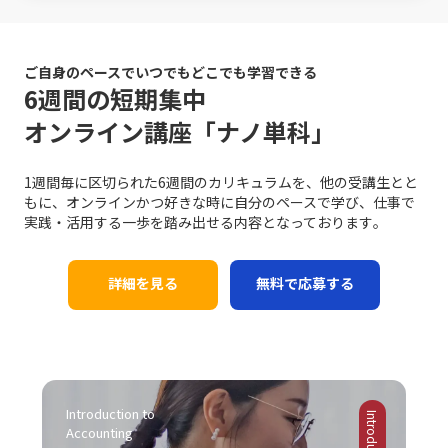
で把握し、消費者のニーズの変化に迅速に対応する手法
理解しながら対話を進めることが、円滑なコミュニケーシ
アを磨く上で、これらの手法を実践することは、長期的な
ロジェクトの進行が遅れることで、チームメンバー間の連
は、競合他社に先駆けた効果的な戦略です。SNSやオンラ
ョンを促進します。 また、論理と感情のバランスが重要で
成長にも大きく寄与するでしょう。これらの具体的な対処
携が乱れ、結果として全体のパフォーマンスが低下するリ
インプラットフォームでのブランディングも、従来の広告
す。ビジネスシーンでは、論理的な説明が求められる場面
戦略は、「仕事で話が噛み合わない人との対処法」として
スクがあります。これにより、個人の評価が下がり、キャ
や宣伝方法とは一線を画す新たな方法として取り入れられ
ご自身のペースでいつでもどこでも学習できる
も多い一方で、相手の感情に寄り添うことも必要不可欠で
多くのビジネスシーンで応用可能であり、適切に実践する
リア上の成長機会や重要なチャンスが逃されることにつな
ています。このように、レッドオーシャンの戦い方におい
6週間の短期集中
す。論理だけでは伝え切れない部分や、感情を込めた発信
ことで、業務効率やチームの生産性の向上につながりま
がります。そのため、先延ばし癖は単なる個人的な問題に
ては、伝統的な戦略と最新のテクノロジーを融合させるこ
が不足していると、相手の共感を得ることが難しくなり、
オンライン講座「ナノ単科」
す。経験に基づく実践例を参考に、各自の環境に合った方
留まらず、社会人としての基礎力や信頼性を左右する重大
とで、競争優位性を確保する必要があるのです。 競争にお
結果的に意思疎通がうまくいかない可能性があります。こ
法を柔軟に取り入れる姿勢が求められます。 まとめ 以上
な問題と言えます。 ここで特に留意すべきは、先延ばしの
ける成功事例と失敗事例 現実のビジネスシーンにおいて、
の点について、「ビジネスにおけるコミュニケーション能
のように、ビジネスにおけるコミュニケーションの不調
背景には「完璧主義」や「失敗恐怖症」が密接に関係して
レッドオーシャン 市場での成功事例と失敗事例は多岐にわ
力」の現場においては、感情表現と論理的説明のバランス
1週間毎に区切られた6週間のカリキュラムを、他の受講生とと
は、単なる一方的な問題ではなく、双方の認識のズレや情
いるという点です。完璧主義者は、全ての条件が整うのを
たります。成功した企業は、明確な戦略と確固たる差別
を取るための訓練が不可欠です。 さらに、目的意識の欠如
もに、オンラインかつ好きな時に自分のペースで学び、仕事で
報伝達の不備、さらには思考の整理不足から来る複合的な
待ってから行動するため、結果としてタスクが無期限に先
化、そして徹底したコスト管理を実践しています。たとえ
にも注意が必要です。コミュニケーションは方法そのもの
実践・活用する一歩を踏み出せる内容となっております｡
現象です。特に「仕事で話が噛み合わない人との対処法」
延ばしにされる傾向があります。一方、失敗を恐れる心理
ば、コカ・コーラは新市場としてチューハイ・サワー市場
が目的ではなく、最終的には相手に行動変容を促すための
としては、具体的な対策を講じることが不可欠となりま
は、行動の最初の一歩を踏み出すことさえも躊躇させ、結
に参入する際、徹底した市場調査と消費者ニーズの分析に
手段です。目的が明確でないまま話を進めると、どれだけ
す。まず、会議や打ち合わせの場では、前提条件の確認や
果として問題が先送りされる原因となります。こうした心
基づく戦略展開により、短期間で一定の市場シェアを獲得
詳細を見る
無料で応募する
テクニックを駆使しても、受信者にとって重要なポイント
具体的な言葉選び、相手の理解度を逐一確認する姿勢が求
理的要因への正しいアプローチなくしては、「後回し癖の
しました。また、トヨタ自動車は常に「カイゼン」を徹底
が伝わらず、業務上の成果に結び付かない場合がありま
められます。次に、必要に応じて一度話を持ち帰り、冷静
改善」は達成しにくいと言えるでしょう。 また、ADHDの
し、品質と効率性の向上を図ることで、激しい競争環境に
す。そのため、事前に伝えたいポイントや目的を明確に
に再度整理してから再挑戦するという柔軟性も欠かせませ
ような発達障害が原因の場合には、個人の努力だけでは限
おいても堅実な成長を実現しています。 一方で、失敗に終
し、適切な手法を選択することが、効果的なコミュニケー
ん。また、自己の論理的思考を鍛えることによって、伝え
界があることを認識し、専門の医療機関やカウンセラーの
わった事例も貴重な教訓として残されています。スマート
ションにつながります。 また、コミュニケーションの現場
たい内容を的確にまとめる力は、長期的にはコミュニケー
協力を仰ぐことも大切です。一人で抱え込むことなく、適
フォン市場におけるモトローラの事例では、他社との差別
がどのような「場」か、つまり使用する媒体や環境に応じ
ション能力の向上に直結します。これにより、仕事で話が
切なサポートを受けながら、自己管理能力の向上を図るこ
化に失敗し、急激な技術革新に乗り遅れて市場からの孤立
た戦略も大切です。対面での会議、電話会議、メール、オ
Introduction to 
噛み合わない状況を未然に防ぎ、また発生した場合にも迅
とが求められます。このように、先延ばし癖の注意点は単
を招きました。また、日産自動車は過度なコスト削減施策
ンラインミーティングなど、ツールや場面ごとに適したコ
Accounting
速かつ効果的に対処できる基盤を作ることが可能となりま
なる行動パターンの問題を超えて、複雑な心理的・環境的
により品質低下とブランドイメージの低下を招いた結果、