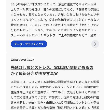
ります。また、計算方法や流動性リスク、株価水準の違いによるボ
となるだろう。 まとめ 本記事では、「ボラティリティ」という金
ネス環境において重要性を増している「人事システム」について詳
終年度売上が300億円となった場合、単純な平均ではなく、各年度
する選択肢を整理し、確率ノードやイベントノードとして各分岐に
20代の若手ビジネスマンにとって、急速に進化するサイバーセキ
れる場合、その階級値は (70＋75)÷2=72.5 となります。これによ
ラティリティの相対的な評価についても十分に認識し、適切なリス
融用語の意味やその種類、そして取引における活用法と注意点につ
述しました。システム化された人事管理は、従来の紙媒体やExcel
を通しての実質的な増加率を示すためにCAGRを利用します。な
置き換えていきます。各選択肢について、さらに詳細な評価項目と
ュリティ対策の分野は、日々の業務だけでなく、情報資産の保護に
り、度数分布表から全体の平均値を求める計算式（平均値＝Σ(階級
ク管理策を講じることが必要です。2025年の現在、テクノロジー
いて、具体的かつ詳細に解説してきた。 ボラティリティは、金融
による管理方法と比べ、情報の更新や一元管理、そしてタレントマ
お、CAGRは期間内の業績の波を平準化し、経済情勢や季節変動、
して、期待値や発生確率、各プロセスにおけるリスク項目などの数
も欠かせない要素となっています。近年、企業におけるセキュリテ
値×度数)／度数の合計）を用いて、具体的な統計指標を算出する
の進歩や市場環境の多様化により、ボラティリティを含む投資指標
市場における価格の変動率を示す指標であり、投資家が市場リスク
ネジメントを通じた組織改善に大きく寄与します。また、人事シス
短期的な変動要因を排除して中長期の成長トレンドを把握するため
値を添えることで、全体の評価精度が向上します。 第三に、洗い
ィリスクは多様化しており、従来の防御策だけでは対処しきれない
ことが可能となります。 さらに、度数分布表はグラフとして視覚
はより複雑化していますが、その分、精緻な分析が求められる時代
を評価し取引戦略を立案する際の重要な要素となる。 インプライ
テムの機能は採用管理、人事評価、勤怠・給与管理、労務管理等に
の有力なツールです。また、CAGRは従来の単年度の成長率と異な
出された選択肢をもとに、段階的な分岐を展開します。業務の具体
脅威も増加しています。その中で注目すべき概念が「セキュリティ
化することにより、ヒストグラムと呼ばれる形式で表現されること
へと進化していることは明らかです。 若手ビジネスマンとして今
ドボラティリティ、ヒストリカルボラティリティ、リアライズドボ
またがり、各企業の多様なニーズに対応できる柔軟性を有していま
り、複利効果を考慮しているため、成長の持続性をより正確に評価
的なプロセスや、導入後に想定される各種シナリオ、リスクとベネ
分野のレピュテーション」であり、これはドメイン名やIPアドレ
も一般的です。ヒストグラムは、各階級ごとの度数を棒グラフで示
後ますますグローバルな視点から資産運用やリスクマネジメントに
ラティリティといった複数の視点から市場の動向を分析する手法
す。一方で、システム導入においては、自社の業務プロセスに合致
できる点が特徴です。 CAGRの注意点 一方で、CAGRの利用にあた
フィットを評価するために、各分岐先において数値化された評価を
ス、Webサイトといったネットワーク上の対象物に対して、過去の
すため、データの偏りや集中傾向を直感的に把握できる利点があり
携わる中で、本記事の解説が実務に直結する知見となることを期待
は、特にFX市場において有効である。 また、出来高や市場の流動
した機能性、提供形態、サポート体制、操作性、既存システムとの
ってはいくつかの重要な注意点があります。まず第一に、CAGRは
行います。この段階での数値評価は、実際のビジネス現場における
実績や行動履歴に基づき信頼性を評価する技術です。本記事では、
ます。この手法は、マーケティングリサーチや顧客満足度調査、さ
データ・アナリティクス
しております。市場の動向を見極め、科学的なアプローチと経験に
性、さらには時間帯や季節といった外部要因がボラティリティに与
連携など複数の要件を精査し、総合的に判断する必要があります。
あくまで期間全体の平均値を算出するため、中間における一時的な
実績データや市場調査、フィードバックを反映することが求めら
レピュテーションの仕組みやその種類、また具体的なメリットと併
らには製品の品質管理に至るまで、幅広いビジネスシーンで活用さ
裏打ちされた判断を下すためにも、ボラティリティという指標を正
える影響は、各取引時点でのリスク管理と戦略決定に直結する。
また具体的な導入前の検証やトライアル運用は、実際の運用に伴う
変動やボラティリティを反映しません。そのため、急激な成長や一
れ、合理性のある意思決定の根拠となります。また、検証を行う過
用すべきセキュリティ対策について、専門的な視点から詳述しま
れています。 度数分布の注意点 度数分布を活用する際の注意点と
しく理解し、適切に活用することが成功への近道となるでしょう。
高いボラティリティは大きな利益をもたらす可能性がある一方で、
リスクを低減させ、効果的なシステム活用への道を開く鍵となりま
時的な落ち込みがあった場合でも、全体の数値が滑らかに表示され
程で、ツリー全体におけるバランスや整合性を点検し、必要に応じ
す。 セキュリティ分野のレピュテーションとは セキュリティ分野
して、いくつかの重要なポイントがあります。まず第一に、データ
公開日：2025.10.27
急激な変動により予期せぬ損失を招くリスクも伴う。 そのため、
す。企業は、迅速な情報更新と正確なデータ管理を基盤とする新た
るため、短期の変動要因やリスク評価が十分に伝わらない可能性が
て再構築・修正を行うことが不可欠です。 第四に、最終的な結論
におけるレピュテーションとは、本来「評判」や「風評」という意
を階級ごとに区分する際の「階級幅」の設定が分析結果に大きく影
取引を行う際には各種テクニカル指標の活用や慎重な資金管理、さ
な人事システムの導入を通じて、業務効率の向上だけでなく、長期
あります。また、CAGRは使用するデータの質と量に大きく依存す
や結果が明確になった段階で、ツリーの終点を示す終点ノードを配
味合いを持つ言葉を基に、IPアドレス、ドメイン、Webサイトなど
響します。階級幅が狭すぎると、表が複雑になり、逆に広すぎると
先延ばし癖とストレス、実は深い関係があるの
らにAIなどの最新技術を取り入れた相場分析が求められる。 特
的な組織強化を実現するチャンスを手にしています。今後、労働環
るため、異常値や外れ値が含まれる場合、真の成長率を過大または
置し、全体のプロセスをクローズします。ここでは、最終的な評価
各種ネットワーク上の対象物の信頼性を数値化または評価する技術
データの細部が失われ、全体の傾向を正確に把握しにくくなる可能
か？最新研究が明かす真実
に、若手ビジネスマンにとっては、リスクテイクの姿勢と同時に、
境や働き方のさらなる変革が予想される中で、デジタルツールとし
過小に評価してしまうリスクが存在します。さらに、対象とする期
額や効率性、リスク回避策などを詳細に記述し、導出された結論が
を指します。具体的には、過去の活動履歴、トラフィックパター
性があります。適切な階級幅の設定は、データの特性や目的に応じ
情報の正確な理解と柔軟な対応が今後のキャリアや資産運用におい
ての人事システムは、現代のビジネスパーソンにとって必須の戦略
間が極端に短い場合や、業界特性による成長パターンの違いを無視
どのような根拠に基づいたものであるかを明確化させます。たとえ
ン、第三者からのフィードバック、さらには他のセキュリティベン
たバランスが求められ、試行錯誤を重ねて最適な分類方法を見出す
本記事では、未来に対する楽観的な認識が先延ばし癖に与える影響
ても大いに役立つ知識となるだろう。 最後に、金融市場は常に変
ツールとなるでしょう。したがって、導入の際には各種注意点を十
すると、誤った結論に至る可能性があります。これらの理由から、
ば、複数の自動化ツールの比較検討において、期待値や効果、投資
ダーによる評価など、複合的な情報をもとにして算出されます。こ
必要があります。 第二の注意点は、度数分布表から算出される統
について検証します。現代のビジネスシーンにおいて、時間管理や
動しており、ボラティリティの変化は新たな投資機会を提供する一
分に考慮し、企業の現状と将来展望に応じた最適な選択が求められ
CAGRのみを用いた評価ではなく、同時に他のKPIや業界平均、マ
対効果の結果から最適なツールを選定するプロセスを具体例とする
の評価は、スパムメールの送信、フィッシングサイトの運営、マル
計指標、すなわち平均値、中央値、最頻値の意味や計算方法に対す
生産性向上は極めて重要なテーマであり、先延ばし癖はその障壁と
方で大きな落とし穴も存在する。 市場動向を定期的にモニター
ます。これにより、社員が安心して能力を発揮できる環境を整備
クロ経済指標などとの比較分析を行うことが求められます。特に
ことで、デシジョンツリーの有用性が実証されます。 このよう
ウェア感染のリスクなど、悪意ある行動の有無を判断するための重
る理解です。例えば、平均値は各階級値に度数を掛けた総和をデー
して広く認識されています。本研究は、従来の先延ばし研究の枠組
し、最新の分析手法やツールを取り入れることで、投資リスクの低
し、企業全体の競争力を一層高めることが可能となるのです。
20代の若手ビジネスマンやスタートアップ関係者にとっては、初
に、デシジョンツリーの作成は、単一の意思決定ではなく、複数の
要な指標となっており、結果としてセキュリティ対策の精度向上に
タ数で割ることで求められますが、データの分布が偏っている場合
みを刷新し、過去・現在・未来にわたる時間軸上のストレスや幸福
減と利益の最大化を目指すことができる。 未来の市場環境におい
期段階の成長評価においては月単位の成長率を示すCMGRとの併用
選択肢を段階的に分析・評価することで複雑な課題に対して最適な
寄与しています。 レピュテーションの主要な対象には、主に以下
には、中央値や最頻値がより有効な代表値となります。中央値は、
感を定量的に把握する独自の指標「時系列的ストレス観」と「時系