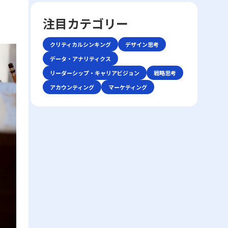
前提条件を再確認することで、話の軸がぶれ
していきます。業務の効率や精神的な安定を
しやすい市場の中で如何にして自社の独自性
ーション手法が登場しました。しかし、テキ
るのを防ぐことができます。具体的な対策と
目指すためには、単なる時間管理だけでな
を打ち出すか、また効率化やコスト削減、ニ
注目カテゴリー
ストや非対面のやりとりは時に「既読未読」
しては、以下の点が挙げられます。・まず、
く、心理的な側面にも目を向ける必要があり
ッチ市場への特化を通じて勝利を収めるかと
「いいね」といった簡易な反応だけに頼る傾
話の内容は具体的に整理し、主語と述語を明
ます。ここで取り上げる「後回し癖の改善」
いう戦略に注目が集まります。 競争環境の
向があり、誤解や遅延が発生する可能性があ
クリティカルシンキング
デザイン思考
確にすることが重要です。特に急いでいる状
というキーワードを軸に、先延ばし癖がもた
激化は、単に製品やサービスの質を向上させ
ります。このため、現代のビジネスシーンで
況や複雑な問題を扱う場合、あいまいな表現
らすリスクと、改善に向けた実践的アプロー
データ・アナリティクス
るだけでは勝ち抜けない現実を反映していま
は、対話の意図や背景、さらには相手の心理
を避け、論点を整理して伝える努力が必要で
チを解説します。 先延ばし癖とは 先延ばし
す。レッドオーシャン市場では、既存の大手
リーダーシップ・キャリアビジョン
戦略思考
状態などを正確に把握する高度な能力がます
す。・次に、相手の理解度を随時確認するこ
癖とは、必要なタスクや業務を期限内に着
企業だけでなく、新規参入者との熾烈な争い
ます求められているのです。 そもそもコミ
アカウンティング
マーケティング
とが推奨されます。たとえば、「私の理解で
手・遂行せず、後回しにする習慣や傾向を指
が交錯し、限られた市場シェアの取り合いが
ュニケーションとは、人々が互いの考え、感
はこの点ですが、〇〇さんのお考えはどうで
します。この現象は単なる怠慢や意志の弱さ
続きます。そのため、レッドオーシャンの戦
情、価値観を伝え合い、理解し合う一連のプ
しょうか？」といった確認を行うことで、認
だけに起因するものではなく、心理的要因や
い方においては、自社の強みや独自性を生か
ロセスです。これは単なる情報伝達に留まら
識のズレを未然に防ぐことが可能です。・ま
環境要因の複合的な結果とも言えます。例え
した戦略立案が不可欠となります。 レッド
ず、感情や非言語的な要素を含む複合的なプ
た、どのような場面であっても、一度会話を
ば、失敗への恐怖心や完璧主義、さらには
オーシャン 戦い方の基本戦略 レッドオーシ
ロセスであり、相手にどこまで伝わったか、
中断し、再度仕切り直す選択肢も有効です。
ADHD（注意欠陥・多動性障害）などの発達
ャン市場で成功を収めるためには、以下の3
あるいは誤解が生じたかを見極める能力が必
特に、重要な会話内容や方針確認の際には、
特性が背景にある場合もあります。こうした
つの基本戦略が有効であるとされています。
要となります。「ビジネスにおけるコミュニ
十分な準備をしてから再度対話を試みること
場合、従来のタイムマネジメント技術だけで
第一に、差別化戦略です。他社と同じ製品・
ケーション能力」で成功を収めるためには、
が、後のトラブル回避に寄与します。・さら
は対処が難しく、「後回し癖の改善」を目指
サービスを提供していては、顧客は選択に迷
自身の伝えたい内容を明確に定義し、使用す
に、自己の思考を論理的に整理する力を高め
す上で、自己理解と内面的な対策が欠かせま
い、競争に負けるリスクが増します。スター
る手段・場面に応じて最適な技術を選択でき
ることで、情報の伝達精度が向上し、結果と
せん。 また、先延ばし癖は放置されると、
バックスのように、品質の高さと独自の店舗
る柔軟性が求められます。 特に、若手ビジ
して仕事で話が噛み合わない人との対処法が
業務遂行に大きな弊害をもたらします。たと
体験を提供することで、単なる価格競争から
ネスマンにとっては、自分自身の意見を論理
より効果的に機能します。論理的思考は、複
えば、予定された期限までにタスクが完了し
差別化を図る戦略は、レッドオーシャンの戦
的かつ説得力をもって表現し、相手の意見を
雑な情報をシンプルにまとめるための基本ス
ないことによるストレスの増加、結果的な自