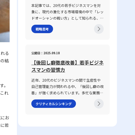
し、対面・非対面双方のコミュニケーション
具体性に欠け、相手に正確に意図が伝わらな
本記事では、20代の若手ビジネスマンを対
が混在する現代において、コミュニケーショ
いことが挙げられます。前提条件や目的が共
象に、現代の激化する市場環境の中で「レッ
ン能力がどのように成果に結び付くのか、そ
有されていない場合、会話は容易に脱線し、
ドオーシャンの戦い方」として知られる、競
の背景と実践的な鍛え方についても言及して
誤解を生む原因となります。さらに、個々の
争の激しい既存市場で成功を収めるための戦
いきます。 コミュニケーション能力とは コ
話し方の好みや知識量の違い、さらには一方
戦略思考
略や心得について、最新の事例とともに解説
ミュニケーション能力とは、単に情報を伝え
の思考が整理されずに抽象的な言葉で表現さ
します。グローバル化が進み、テクノロジー
るだけではなく、相手の反応を予測し、意思
れる場合、双方の話の噛み合わなさは一層深
の急速な発展や市場環境の変動が続く2025
疎通を円滑にするための高度なスキルを指し
刻になります。話がかみ合わない現象は、単
年のビジネスシーンにおいて、いかにして自
ます。ビジネスにおいては、報連相やプレゼ
られる
公開日：2025.09.18
なるコミュニケーションのミスではなく、現
身の企業やキャリアを戦略的に舵取りし、激
ンテーション、会議、さらにはオンラインツ
その結
代ビジネスにおける意思疎通の複雑さと密接
【後回し癖徹底改善】若手ビジネ
戦区であるレッドオーシャンを勝ち抜くの
ールを介した対話など、多岐にわたるシーン
に関わっています。企業内の組織体制や情報
か、その具体的な手法と注意点を体系的に整
スマンの習慣力
で求められます。この能力は、家庭教育や学
共有の仕組み、さらには個々人の論理的思考
理しました。 レッドオーシャンとは 「レッ
校教育の枠を超え、実際の業務経験や日常生
の有無が、結果として仕事で話が噛み合わな
近年、20代のビジネスマンの間で生産性や
ドオーシャン」とは、既存市場における熾烈
活での相互作用を通じて自然に身につく側面
す。
い人との対処法を模索する上での鍵となって
自己管理能力が問われる中、「後回し癖の改
な競争環境を表す比喩表現です。この概念
が強く、個人の素質と経験が複雑に絡み合っ
います。 仕事で話が噛み合わない人との対
。これ
善」が強く求められています。多忙な業務の
は、2005年にW・チャン・キムとレネ・モ
ています。「ビジネスにおけるコミュニケー
処法の注意点 ビジネス環境において、特に
中で、タスクを先延ばしにすることで生じる
ボルニュによって提唱された『ブルー・オー
ション能力」における成功の鍵は、論理的思
クリティカルシンキング
「仕事で話が噛み合わない人との対処法」を
ストレスや自信喪失、生産性の低下は、キャ
シャン戦略』にて取り上げられ、赤く血に染
考、傾聴力、発信力といった要素を統合し、
実践する際には、いくつかの注意点を踏まえ
リア形成において決定的なマイナス要素とな
まった海をイメージすることで、限られた需
相手に正確かつ効果的なメッセージを伝える
代にお
る必要があります。まず、会話の基本となる
りかねません。この記事では、先延ばし癖の
要を巡って多数の企業が激しく争う状況を表
ことで、相手の行動変容を促す点にありま
前提条件を共有することが不可欠です。会議
本質とその背景にある理由を整理するととも
特に若
現しています。特に、レッドオーシャの 戦
す。 近年、ICT技術の進展により、メール、
や打ち合わせの冒頭で議論のゴールや目的、
に、具体的な改善策として8つの方法を提示
い方としてのアプローチは、価格競争に終始
チャット、ビデオ会議など多様なコミュニケ