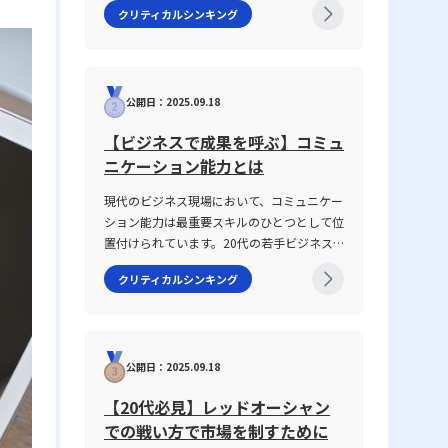
クリティカルシンキング
や信頼関係の構築に直結する重要なテーマで
す。2025年の現代において、情報の多様化
や働き方の変化が進む中、明確な意図伝達が
求められ、話がかみ合わない状況を改善する
公開日：2025.09.18
ための具体的手法が注目されています。本記
事では、なぜ「話が噛み合わない状態」が生
【ビジネスで成果を呼ぶ】コミュ
じるのか、その原因と背景を整理するととも
ニケーション能力とは
に、仕事で話が噛み合わない人との対処法を
具体的に解説します。多くの若手ビジネスマ
現代のビジネス現場において、コミュニケー
ンが抱えるコミュニケーションギャップにつ
ション能力は最重要スキルのひとつとして位
いて、論理的思考を交えて解説し、実務で役
置付けられています。20代の若手ビジネス
立つヒントを提供します。 話がかみ合わな
マンがキャリアをスタートさせる際、報告・
い状態とは ビジネスシーンにおける「話が
クリティカルシンキング
連絡・相談はもちろん、上司・部下、部署
かみ合わない状態」とは、意図や目的の認識
間、さらには対外の取引先との関係構築にも
のズレ、情報の伝達不足、さらには前提条件
おいて、この能力は不可欠です。この記事で
の違いにより、相手と効果的なコミュニケー
は「ビジネスにおけるコミュニケーション能
ションが図れない状況を指します。多くの場
公開日：2025.09.18
力」に焦点を当て、その定義から具体的なス
合、このような現象は一方的な問題ではな
キルの構成要素、日々の実践方法、注意すべ
く、双方の認識の不一致や話の抽象度が高す
【20代必見】レッドオーシャン
きポイントまで、専門性の高い視点で徹底解
ぎることから生じます。たとえば、上司や先
での戦い方で市場を制すために
説します。また、ICTツールが急速に進化
輩、同僚との会話において、伝えたい内容が