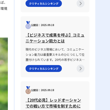
えば、
クリティカルシンキング
や信頼関係の構築に直結する重要なテーマで
る環境
す。2025年の現代において、情報の多様化
や働き方の変化が進む中、明確な意図伝達が
求められ、話がかみ合わない状況を改善する
公開日：2025.09.18
ための具体的手法が注目されています。本記
事では、なぜ「話が噛み合わない状態」が生
【ビジネスで成果を呼ぶ】コミュ
じるのか、その原因と背景を整理するととも
ニケーション能力とは
に、仕事で話が噛み合わない人との対処法を
具体的に解説します。多くの若手ビジネスマ
現代のビジネス現場において、コミュニケー
ンが抱えるコミュニケーションギャップにつ
ション能力は最重要スキルのひとつとして位
いて、論理的思考を交えて解説し、実務で役
置付けられています。20代の若手ビジネス
立つヒントを提供します。 話がかみ合わな
マンがキャリアをスタートさせる際、報告・
い状態とは ビジネスシーンにおける「話が
クリティカルシンキング
連絡・相談はもちろん、上司・部下、部署
かみ合わない状態」とは、意図や目的の認識
間、さらには対外の取引先との関係構築にも
のズレ、情報の伝達不足、さらには前提条件
おいて、この能力は不可欠です。この記事で
の違いにより、相手と効果的なコミュニケー
は「ビジネスにおけるコミュニケーション能
ションが図れない状況を指します。多くの場
公開日：2025.09.18
力」に焦点を当て、その定義から具体的なス
合、このような現象は一方的な問題ではな
キルの構成要素、日々の実践方法、注意すべ
く、双方の認識の不一致や話の抽象度が高す
【20代必見】レッドオーシャン
きポイントまで、専門性の高い視点で徹底解
ぎることから生じます。たとえば、上司や先
での戦い方で市場を制すために
説します。また、ICTツールが急速に進化
輩、同僚との会話において、伝えたい内容が