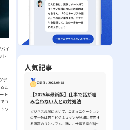
デバイ
ット
人気記事
グデ
公開日：2025.09.18
れるこ
【2025年最新版】仕事で話が噛
マート
み合わない人との対処法
面でユ
ートワ
ビジネス現場において、コミュニケーション
の不一致は若手ビジネスマンが早期に直面す
る課題のひとつです。特に、仕事で話が噛み
合わない人との対処法は、業務の円滑な遂行