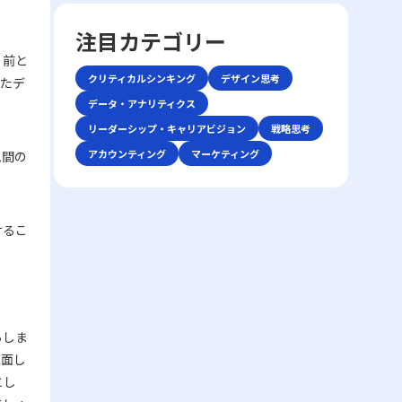
前提条件を再確認することで、話の軸がぶれ
していきます。業務の効率や精神的な安定を
しやすい市場の中で如何にして自社の独自性
ーション手法が登場しました。しかし、テキ
るのを防ぐことができます。具体的な対策と
目指すためには、単なる時間管理だけでな
を打ち出すか、また効率化やコスト削減、ニ
注目カテゴリー
ストや非対面のやりとりは時に「既読未読」
しては、以下の点が挙げられます。・まず、
く、心理的な側面にも目を向ける必要があり
ッチ市場への特化を通じて勝利を収めるかと
「いいね」といった簡易な反応だけに頼る傾
り前と
話の内容は具体的に整理し、主語と述語を明
ます。ここで取り上げる「後回し癖の改善」
いう戦略に注目が集まります。 競争環境の
向があり、誤解や遅延が発生する可能性があ
クリティカルシンキング
デザイン思考
確にすることが重要です。特に急いでいる状
というキーワードを軸に、先延ばし癖がもた
れたデ
激化は、単に製品やサービスの質を向上させ
ります。このため、現代のビジネスシーンで
況や複雑な問題を扱う場合、あいまいな表現
らすリスクと、改善に向けた実践的アプロー
データ・アナリティクス
るだけでは勝ち抜けない現実を反映していま
は、対話の意図や背景、さらには相手の心理
を避け、論点を整理して伝える努力が必要で
チを解説します。 先延ばし癖とは 先延ばし
す。レッドオーシャン市場では、既存の大手
リーダーシップ・キャリアビジョン
戦略思考
状態などを正確に把握する高度な能力がます
す。・次に、相手の理解度を随時確認するこ
癖とは、必要なタスクや業務を期限内に着
企業だけでなく、新規参入者との熾烈な争い
ます求められているのです。 そもそもコミ
アカウンティング
マーケティング
ム間の
とが推奨されます。たとえば、「私の理解で
手・遂行せず、後回しにする習慣や傾向を指
が交錯し、限られた市場シェアの取り合いが
ュニケーションとは、人々が互いの考え、感
はこの点ですが、〇〇さんのお考えはどうで
します。この現象は単なる怠慢や意志の弱さ
続きます。そのため、レッドオーシャンの戦
情、価値観を伝え合い、理解し合う一連のプ
しょうか？」といった確認を行うことで、認
だけに起因するものではなく、心理的要因や
い方においては、自社の強みや独自性を生か
ロセスです。これは単なる情報伝達に留まら
識のズレを未然に防ぐことが可能です。・ま
環境要因の複合的な結果とも言えます。例え
した戦略立案が不可欠となります。 レッド
ず、感情や非言語的な要素を含む複合的なプ
けるこ
た、どのような場面であっても、一度会話を
ば、失敗への恐怖心や完璧主義、さらには
オーシャン 戦い方の基本戦略 レッドオーシ
ロセスであり、相手にどこまで伝わったか、
中断し、再度仕切り直す選択肢も有効です。
ADHD（注意欠陥・多動性障害）などの発達
ャン市場で成功を収めるためには、以下の3
あるいは誤解が生じたかを見極める能力が必
特に、重要な会話内容や方針確認の際には、
特性が背景にある場合もあります。こうした
つの基本戦略が有効であるとされています。
要となります。「ビジネスにおけるコミュニ
十分な準備をしてから再度対話を試みること
場合、従来のタイムマネジメント技術だけで
第一に、差別化戦略です。他社と同じ製品・
ケーション能力」で成功を収めるためには、
が、後のトラブル回避に寄与します。・さら
は対処が難しく、「後回し癖の改善」を目指
サービスを提供していては、顧客は選択に迷
自身の伝えたい内容を明確に定義し、使用す
に、自己の思考を論理的に整理する力を高め
す上で、自己理解と内面的な対策が欠かせま
い、競争に負けるリスクが増します。スター
らしま
る手段・場面に応じて最適な技術を選択でき
ることで、情報の伝達精度が向上し、結果と
せん。 また、先延ばし癖は放置されると、
バックスのように、品質の高さと独自の店舗
る柔軟性が求められます。 特に、若手ビジ
直面し
して仕事で話が噛み合わない人との対処法が
業務遂行に大きな弊害をもたらします。たと
体験を提供することで、単なる価格競争から
ネスマンにとっては、自分自身の意見を論理
とし
より効果的に機能します。論理的思考は、複
えば、予定された期限までにタスクが完了し
差別化を図る戦略は、レッドオーシャンの戦
的かつ説得力をもって表現し、相手の意見を
雑な情報をシンプルにまとめるための基本ス
ないことによるストレスの増加、結果的な自