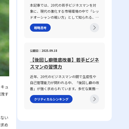
し、対面・非対面双方のコミュニケーション
具体性に欠け、相手に正確に意図が伝わらな
本記事では、20代の若手ビジネスマンを対
が混在する現代において、コミュニケーショ
いことが挙げられます。前提条件や目的が共
象に、現代の激化する市場環境の中で「レッ
ン能力がどのように成果に結び付くのか、そ
有されていない場合、会話は容易に脱線し、
ドオーシャンの戦い方」として知られる、競
の背景と実践的な鍛え方についても言及して
誤解を生む原因となります。さらに、個々の
争の激しい既存市場で成功を収めるための戦
いきます。 コミュニケーション能力とは コ
話し方の好みや知識量の違い、さらには一方
戦略思考
略や心得について、最新の事例とともに解説
ミュニケーション能力とは、単に情報を伝え
の思考が整理されずに抽象的な言葉で表現さ
します。グローバル化が進み、テクノロジー
るだけではなく、相手の反応を予測し、意思
れる場合、双方の話の噛み合わなさは一層深
の急速な発展や市場環境の変動が続く2025
疎通を円滑にするための高度なスキルを指し
刻になります。話がかみ合わない現象は、単
年のビジネスシーンにおいて、いかにして自
ます。ビジネスにおいては、報連相やプレゼ
公開日：2025.09.18
なるコミュニケーションのミスではなく、現
身の企業やキャリアを戦略的に舵取りし、激
ンテーション、会議、さらにはオンラインツ
代ビジネスにおける意思疎通の複雑さと密接
【後回し癖徹底改善】若手ビジネ
戦区であるレッドオーシャンを勝ち抜くの
ールを介した対話など、多岐にわたるシーン
に関わっています。企業内の組織体制や情報
か、その具体的な手法と注意点を体系的に整
スマンの習慣力
で求められます。この能力は、家庭教育や学
共有の仕組み、さらには個々人の論理的思考
理しました。 レッドオーシャンとは 「レッ
校教育の枠を超え、実際の業務経験や日常生
の有無が、結果として仕事で話が噛み合わな
近年、20代のビジネスマンの間で生産性や
ドオーシャン」とは、既存市場における熾烈
活での相互作用を通じて自然に身につく側面
い人との対処法を模索する上での鍵となって
自己管理能力が問われる中、「後回し癖の改
な競争環境を表す比喩表現です。この概念
が強く、個人の素質と経験が複雑に絡み合っ
セキュ
います。 仕事で話が噛み合わない人との対
善」が強く求められています。多忙な業務の
は、2005年にW・チャン・キムとレネ・モ
ています。「ビジネスにおけるコミュニケー
漏洩す
処法の注意点 ビジネス環境において、特に
中で、タスクを先延ばしにすることで生じる
ボルニュによって提唱された『ブルー・オー
ション能力」における成功の鍵は、論理的思
クリティカルシンキング
「仕事で話が噛み合わない人との対処法」を
ストレスや自信喪失、生産性の低下は、キャ
シャン戦略』にて取り上げられ、赤く血に染
考、傾聴力、発信力といった要素を統合し、
実践する際には、いくつかの注意点を踏まえ
リア形成において決定的なマイナス要素とな
まった海をイメージすることで、限られた需
相手に正確かつ効果的なメッセージを伝える
る必要があります。まず、会話の基本となる
りかねません。この記事では、先延ばし癖の
要を巡って多数の企業が激しく争う状況を表
ことで、相手の行動変容を促す点にありま
いない
前提条件を共有することが不可欠です。会議
本質とその背景にある理由を整理するととも
現しています。特に、レッドオーシャの 戦
す。 近年、ICT技術の進展により、メール、
が求め
や打ち合わせの冒頭で議論のゴールや目的、
に、具体的な改善策として8つの方法を提示
い方としてのアプローチは、価格競争に終始
チャット、ビデオ会議など多様なコミュニケ