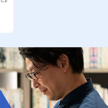
でしょ
い方としての有力な手法です。 第二に、コ
丁寧に聴く技術は大きな強みとなります。ま
キルであり、コミュニケーションの質を大き
信喪失、そして長期的にはキャリアチャンス
ストリーダーシップ戦略です。効率的な運営
た、対面と非対面双方のコミュニケーション
く左右します。これらの注意点を踏まえた上
の逸失へとつながります。このような問題は
を徹底し、無駄な経費や労力を削減すること
において、それぞれ異なるルールやエチケッ
で、相手の意見を尊重しつつ、自分の意図を
個人だけでなく、チームや組織全体に影響を
で市場価格を下回る優位性を保持します。ユ
トが存在するため、状況に応じた適切な対応
明確に伝える努力が、スムーズな意思疎通を
及ぼすため、早期に原因を特定し、適切な対
ニクロが示した事例のように、大量仕入れや
が重要です。例えば、会議での発言やメール
実現するための基本といえます。話が噛み合
策を講じることが求められます。先延ばし癖
生産工程の合理化によって、低価格でも品質
での簡潔な表現、さらにはSNSやチャットで
わないと感じた際には、焦らず、一度立ち止
に取り組むプロセスは、自分自身を見つめ直
を維持することができれば、急激な価格競争
のリアルタイムなやりとりなど、各シーンで
まって基本に立ち返ることが、最終的には仕
し、効率的な業務遂行と成長機会を確実に捉
にも耐える力が養われるのです。ただし、過
必要とされる細やかな配慮が質の高いコミュ
事で話が噛み合わない人との対処法として有
えるための重要なステップと言えるでしょ
度なコスト削減は品質低下やブランド価値の
ニケーションを実現する鍵となります。 コ
効です。 具体的な対処戦略と実践例 ここで
う。 近年は特に、テクノロジーの発展とと
喪失というリスクもあるため、バランスを見
ミュニケーション能力の注意点 コミュニケ
は、「仕事で話が噛み合わない人との対処
もに多様な働き方が広がる中で、自己管理能
極めることが重要です。 第三に、ニッチ戦
ーション能力を高めるためには、単に技術を
法」として認識される具体的な戦略を、実践
力が強く問われるようになりました。その中
略です。市場全体ではなく、特定の顧客セグ
習得するだけでなく、いくつかの落とし穴や
例とともに解説します。多岐にわたる原因に
で「後回し癖の改善」に取り組むことは、単
メントや特定のニーズに特化することで、競
注意点を認識する必要があります。まず、情
対して、個々のケースに応じた対策を講じる
なる習慣の見直しにとどまらず、自己のキャ
争相手の少ない領域を開拓します。高級車市
報伝達とコミュニケーションの違いに注意が
ことが求められます。まず、会話の開始時に
リア戦略を見直すための重要な要素ともなっ
場におけるポルシェの例は、限られた層に対
必要です。単なるデータや数字の伝達が成功
必ず現状の認識を共有することが基本です。
ています。次のセクションでは、先延ばし癖
して圧倒的なブランド価値を提供する成功例
したとしても、相手がその情報をどう受け取
長年の経験が示すように、「話の前提条件を
がもたらす具体的な影響と、注意すべきポイ
と言えるでしょう。この戦略は、レッドオー
り、行動に移すかはまた別の問題です。「ビ
合わせる」ことは、双方のコミュニケーショ
ントについて詳述していきます。 先延ばし
シャンの戦い方の一環として、自社の強みや
ジネスにおけるコミュニケーション能力」に
ンの齟齬を防ぐ第一歩です。たとえば、新た
癖の注意点 先延ばし癖に対して注意すべき
専門性を最大限に活かすための戦略として注
おいては、相手に正しく意図が伝わるかどう
なプロジェクトのキックオフミーティングで
ポイントは多岐に渡ります。まず、先延ばし
目されています。 市場の変化と戦略の進化
かが重要であり、結果として行動変容が起こ
は、各参加者が同じゴールと進行予定を共有
癖が進行すると、日々の業務に対する自己効
テクノロジーの進化、グローバルな競争、そ
ることが成功指標となります。 また、コミ
することで、後の誤解を避けることができま
力感が低下し、やがて自信を失う危険性が高
して顧客ニーズの多様化により、現代の市場