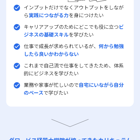
把握し、独自の価値提案を行うことの重要性が理解できる
インプットだけでなくアウトプットをしなが
check_circle
でしょう。さらに、競合他社との違いを明確にし、適切な
ら
実践につながる力
を身につけたい
タイミングで戦略の見直しと改善を図ることで、どのよう
な厳しい市場環境でも勝利を掴むことが可能となります。
キャリアアップのためにどこでも役に立つ
ビ
check_circle
最終的に、レッドオーシャンの戦い方においては、単なる
ジネスの基礎スキル
を学びたい
生存戦略ではなく、今後も持続的な成長を実現するための
基盤として、企業やビジネスパーソン自身が常に学び、挑
仕事で成長が求められているが、
何から勉強
check_circle
戦し続ける姿勢が求められます。現代の急激な変革期にお
したら良いかわからない
いて、若手ビジネスマンが自らのキャリアと企業の成長を
支えるためにも、戦略的思考と柔軟な対応力を身につけ、
これまで自己流で仕事をしてきたため、体系
check_circle
レッドオーシャンの荒波を乗り越えるための確固たる手法
的にビジネスを学びたい
を確立することが今後の成功に直結すると言えるでしょ
う。
業務や家事が忙しいので
自宅にいながら自分
check_circle
のペース
で学びたい
グロービス経営大学院が培ってきたカリキュラム