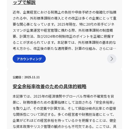
ップで解説
えるでしょう。 さらに、EVAは単年度での評価指標であるため、長
う企業間の比較においても有用です。国や企業ごとに税率や借入金
の内訳には、直接的な生産活動に関与しない賃貸料、広告・マーケ
期的な視点からの投資判断とのバランスも重要です。NPV（正味現
利、さらには減価償却の手法が異なることから、営業利益や純利益
ティング費、管理職およびスタッフの給与、保険費、通信費、オフ
近年、企業経営における税務上の負担や申告手続きの複雑化が指摘
在価値）やフリーキャッシュフロー（FCF）と比較すると、EVAは
だけでは直接比較が難しい場合に、EBITDAという共通の基準を用
ィス賃料、さらには水道光熱費や事務用品費用などが含まれる。
される中、外形標準課税の導入とその改正は多くの企業にとって重
短期的なパフォーマンスを反映しやすい一方で、長期的な投資成果
いることで、より公平な評価を実現できます。 このように、EBIT
なお、SG&Aは売上原価（COGS）とは明確に区別されており、生
要な関心事となっています。2025年現在、特に20代の若手ビジネ
や成長の持続性を評価するには不十分な場合があります。このた
とEBITDAは、どちらも企業の本業による収益力を把握するための
産や仕入に直接関係する費用は含まれない。また、研究開発費
スマンが企業運営や経営管理に携わる際、外形標準課税の制度概
め、経営陣はEVAを含む複数の指標を組み合わせた総合的な評価手
重要な指標であり、その活用には企業の成長ステージや業種、さら
（R&D）や減価償却費についても、通常は別途管理されるケース
要、計算方法、及び2024年の税制改正のポイントを正確に把握す
法を採用することで、企業価値の向上を総合的かつバランスよく実
には資金調達手法などの要因が影響します。 EBITとEBITDAの注意
が多い。 このため、SG&Aは企業の運用費全体の中で、固定費と変
ることが求められています。本記事では、外形標準課税の基本的な
現することが求められます。 また、EVAはその計算過程において、
点 EBITおよびEBITDAはいずれも企業評価における有力な数値指標
動費、ひいては半変動費に分類される各種経費の合計として認識さ
考え方から、改正後の新たな適用要件、計算の仕組み、さらには会
投資家の期待リターンという外部環境の変動要因にも大きく左右さ
ですが、それぞれの指標には固有の注意点が存在します。まず、
れる。 例えば、基本給や賃貸料のようなコストは固定費として、
計処理や電子申告の実務面について、豊富な背景情報に基づき詳細
アカウンティング
れるという側面も持っています。市場環境や金利、企業の信用状況
EBITに関しては、支払利息の構成要素を十分に理解する必要があ
営業手数料や配送費などの経費は販売量の増減に応じた変動費とし
に解説します。また、具体的な事例や注意が必要なポイントについ
などの変動がWACCに影響を与えるため、EVAの数値は一定の前提
ります。企業が積極的に事業拡大を図る過程では、借入による資金
て、さらに水道光熱費のように基本料金と使用量に応じた変動部分
て触れることで、実務担当者としての知見を深め、最新の法令と実
条件の下でのみ有効な比較対象となります。この点において、特に
調達が行われることが多く、その結果、支払利息が大幅に計上され
が混在する場合は半変動費として扱われる。 企業がSG&A経費の総
務の動向を踏まえた適切な対応策を検討できるよう支援することを
公開日：2025.11.11
グローバル企業や多角化企業にとっては、各事業単位ごとのWACC
る場合があります。こうした状況では、EBITだけを見ると実態以上
額を正確に把握することは、売上高に対する経費比率（SG&A売上
目的としています。 外形標準課税とは 外形標準課税制度は、法人
の適正な評価が不可欠であり、意思決定プロセスにおいて慎重な検
に経営の効率性が低く見えるリスクがあり、企業の財務戦略が進行
比率）を計算する上でも欠かせない要素であり、その数値は経営健
事業税の算定において、従来の所得割に加え、事業所の床面積、従
安全余裕率改善のための具体的戦略
討が要求されるのです。 まとめ 経済付加価値（EVA）は、資本コ
中である点を踏まえた評価が求められます。 また、EBITはあくま
全性を測る重要な指標として投資家や経営陣に広く活用されてい
業員数、資本金などの客観的な外形基準をもって課税額を算出する
ストを織り込んだ真の収益性を評価するための革新的な指標とし
で会計上の利益を示すものであるため、企業が抱える経営リスクや
本記事では、2025年の経済情勢やグローバル市場の不確実性を背
る。 加えて、SG&Aは売上収益に対する経費の割合を通じ、企業の
仕組みです。もともとは、受ける行政サービスの質と量に見合った
て、2025年の経営環境においてますます重要な役割を果たしてい
一時的な費用、特別損益などが反映される可能性がある点にも留意
景に、財務改善のための重要指標として注目される「安全余裕率」
収益性やコスト管理の効率性を明示する指標となる。 企業が持続
公平な税負担を実現するために、2003年度の税制改正で導入され
ます。従来の会計指標では捉えきれなかった企業の実態を、税引後
が必要です。たとえば、設立初期や成長段階にある企業では、借入
を取り上げ、その定義や計算方法、そして損益分岐点比率との密接
的に成長するためには、各種SG&A項目の内訳とその性質を正確に
ました。従来の法人事業税では、企業の所得に連動する形で課税が
営業利益から資本コストを差し引くというシンプルかつ実効性の高
金利が大きく負担となり、実際の事業パフォーマンスが歪められる
な関係性について詳述する。多くの経営者や財務担当者にとって、
理解し、経費削減の余地を適切に見極めることが求められる。 販
行われるため、赤字企業や業績が一時的に低迷している企業が、行
いアプローチで評価するEVAは、短期的な業績のみならず、長期的
ケースが考えられます。そのため、成長企業の評価においては、
企業がどれほどの経営余裕を持っているかを把握することは、健全
売費および一般管理費（SG&A）の注意点 SG&A経費の管理および
政サービスを享受しながらも税負担を回避するケースが発生してい
な株主価値向上にも寄与することが確認されています。その一方
EBITの数値を単独で判断せず、他の財務指標やキャッシュフローの
な資本政策やリスク管理の観点からも不可欠である。ここでは、具
分析に関して、いくつかの留意すべきポイントが存在する。 第一
ました。この点を是正するため、外形標準課税では、企業規模に基