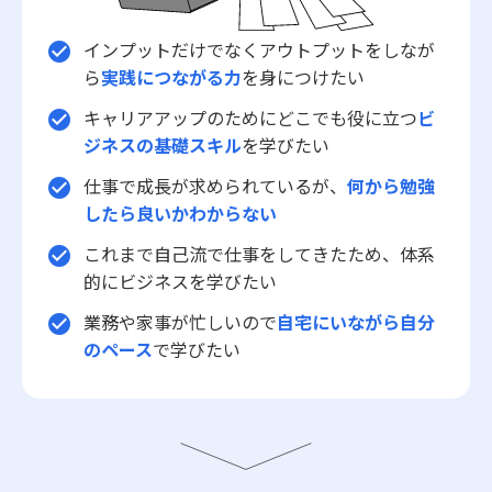
インプットだけでなくアウトプットをしなが
check_circle
ら
実践につながる力
を身につけたい
キャリアアップのためにどこでも役に立つ
ビ
check_circle
ジネスの基礎スキル
を学びたい
仕事で成長が求められているが、
何から勉強
check_circle
したら良いかわからない
これまで自己流で仕事をしてきたため、体系
check_circle
的にビジネスを学びたい
業務や家事が忙しいので
自宅にいながら自分
check_circle
のペース
で学びたい