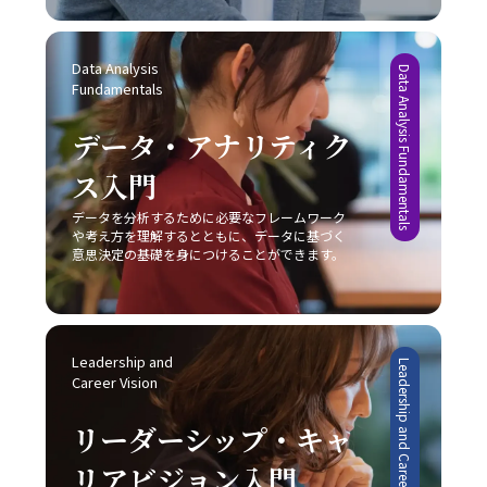
信頼構築および成果創出への近道であると言えます。今後
験を積み重ねる点も重要です。成功体験は自信を形成し、
の市場戦略を採るにしても、常に自社の強みと市場環境の
も、技術の進化とグローバル化が進む中で、多様なコミュ
やがて大きな課題に対しても積極的に取り組む原動力とな
両面を的確に把握し、その上でレッドオーシャンの戦い方
ニケーション手法を状況に応じて使い分けるセンスを養
ります。 さらに、やるべきタスクに専念できる環境を整え
を実践することが成功の鍵であることが明らかです。 実践
Data Analysis 
い、柔軟な対応力を持つことが求められるでしょう。 最終
Data Analysis Fundamentals
ることも、先延ばし癖の改善に有効です。職場や自宅での
に向けた心構えと今後の展望 レッドオーシャンの戦い方を
Fundamentals
的に、「ビジネスにおけるコミュニケーション能力」にお
雑音や不要な割り込みを排除し、集中できる空間を確保す
実践するためには、単なる理論や事例の学習に留まらず、
ける本質は、発信者が目的を明確にし、受信者がその意図
る工夫は、業務効率の向上につながります。目標を細かく
実際のビジネス現場での迅速な対応と継続的な改善が求め
データ・アナリティク
を正確に理解するという双方の協調です。これを実現する
設定し、進捗状況を明確に把握することで、自分自身の達
られます。まず、自社の強みや改善点を冷静に分析し、ど
ためには、日々の実務の中での振り返りと研鑽が不可欠で
成度を視覚化し、モチベーションを維持することが可能で
ス入門
の戦略が最も有効であるかを判断することが重要です。ま
あり、自らのコミュニケーションスタイルを磨き上げるこ
す。また、締切を2段階で設定する方法も、タスクを段階
た、顧客のニーズや市場動向の変化に敏感であること、そ
とが、結果として組織全体のパフォーマンス向上に繋がる
的に処理し、プロジェクト全体を効率的に管理するための
データを分析するために必要なフレームワーク
して柔軟な戦略の見直しが不可欠となります。市場は常に
のです。自分自身の成長と共に、組織全体での良好な情報
や考え方を理解するとともに、データに基づく
有効な手段と言えるでしょう。 完璧主義に陥らず、自分に
変動し続けており、今日の成功が明日の成功を保証するも
共有が促進されることにより、ビジネスの現場における成
意思決定の基礎を身につけることができます。
過度な厳しさを課さない点や、失敗を恐れずに挑戦する姿
のではないため、レッドオーシャンの戦い方においては常
果が確実に向上するでしょう。
勢を持つことも、先延ばし癖改善の鍵となります。たとえ
に革新と挑戦の姿勢を維持しなければなりません。 今後、
ば、多少のミスや失敗は成長過程の一部と捉え、次回への
AIやIoT、さらにはブロックチェーン技術など最先端技術の
学びとすることで、行動へのブレーキを緩めることができ
進展が加速することで、ビジネス環境は一層複雑化すると
ます。さらに、周囲の信頼できる同僚や上司に適切に協力
みられます。しかし、このような変動期においては、逆に
Leadership and 
Leadership and Career Vision
を求めることで、タスクの分担や業務効率の向上にもつな
新たなビジネスモデルや市場ニーズが生まれるチャンスも
Career Vision
がり、結果として「後回し癖の改善」が促進されます。 総
多く存在します。将来的には、従来のレッドオーシャンの
じて、先延ばし癖の改善は単なる業務の効率化に留まら
戦い方に加え、テクノロジーを駆使したデジタル戦略との
リーダーシップ・キャ
ず、自己成長やキャリアアップ、そして精神的健康に直結
融合が、企業の競争力を左右する重要な要素となることは
する課題です。20代の若手ビジネスマンは、日々の忙しさ
リアビジョン入門
間違いありません。そのため、今のうちから情報収集や市