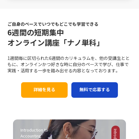
ョンの基盤となります。若手ビジネスマンが自身のキャリ
はなく、組織全体に悪影響を及ぼす可能性があります。プ
で把握し、消費者のニーズの変化に迅速に対応する手法
理解しながら対話を進めることが、円滑なコミュニケーシ
アを磨く上で、これらの手法を実践することは、長期的な
ロジェクトの進行が遅れることで、チームメンバー間の連
は、競合他社に先駆けた効果的な戦略です。SNSやオンラ
ョンを促進します。 また、論理と感情のバランスが重要で
成長にも大きく寄与するでしょう。これらの具体的な対処
携が乱れ、結果として全体のパフォーマンスが低下するリ
インプラットフォームでのブランディングも、従来の広告
す。ビジネスシーンでは、論理的な説明が求められる場面
戦略は、「仕事で話が噛み合わない人との対処法」として
スクがあります。これにより、個人の評価が下がり、キャ
や宣伝方法とは一線を画す新たな方法として取り入れられ
ご自身のペースでいつでもどこでも学習できる
も多い一方で、相手の感情に寄り添うことも必要不可欠で
多くのビジネスシーンで応用可能であり、適切に実践する
リア上の成長機会や重要なチャンスが逃されることにつな
ています。このように、レッドオーシャンの戦い方におい
6週間の短期集中
す。論理だけでは伝え切れない部分や、感情を込めた発信
ことで、業務効率やチームの生産性の向上につながりま
がります。そのため、先延ばし癖は単なる個人的な問題に
ては、伝統的な戦略と最新のテクノロジーを融合させるこ
が不足していると、相手の共感を得ることが難しくなり、
オンライン講座「ナノ単科」
す。経験に基づく実践例を参考に、各自の環境に合った方
留まらず、社会人としての基礎力や信頼性を左右する重大
とで、競争優位性を確保する必要があるのです。 競争にお
結果的に意思疎通がうまくいかない可能性があります。こ
法を柔軟に取り入れる姿勢が求められます。 まとめ 以上
な問題と言えます。 ここで特に留意すべきは、先延ばしの
ける成功事例と失敗事例 現実のビジネスシーンにおいて、
の点について、「ビジネスにおけるコミュニケーション能
のように、ビジネスにおけるコミュニケーションの不調
背景には「完璧主義」や「失敗恐怖症」が密接に関係して
レッドオーシャン 市場での成功事例と失敗事例は多岐にわ
力」の現場においては、感情表現と論理的説明のバランス
1週間毎に区切られた6週間のカリキュラムを、他の受講生とと
は、単なる一方的な問題ではなく、双方の認識のズレや情
いるという点です。完璧主義者は、全ての条件が整うのを
たります。成功した企業は、明確な戦略と確固たる差別
を取るための訓練が不可欠です。 さらに、目的意識の欠如
もに、オンラインかつ好きな時に自分のペースで学び、仕事で
報伝達の不備、さらには思考の整理不足から来る複合的な
待ってから行動するため、結果としてタスクが無期限に先
化、そして徹底したコスト管理を実践しています。たとえ
にも注意が必要です。コミュニケーションは方法そのもの
実践・活用する一歩を踏み出せる内容となっております｡
現象です。特に「仕事で話が噛み合わない人との対処法」
延ばしにされる傾向があります。一方、失敗を恐れる心理
ば、コカ・コーラは新市場としてチューハイ・サワー市場
が目的ではなく、最終的には相手に行動変容を促すための
としては、具体的な対策を講じることが不可欠となりま
は、行動の最初の一歩を踏み出すことさえも躊躇させ、結
に参入する際、徹底した市場調査と消費者ニーズの分析に
手段です。目的が明確でないまま話を進めると、どれだけ
す。まず、会議や打ち合わせの場では、前提条件の確認や
果として問題が先送りされる原因となります。こうした心
基づく戦略展開により、短期間で一定の市場シェアを獲得
詳細を見る
無料で応募する
テクニックを駆使しても、受信者にとって重要なポイント
具体的な言葉選び、相手の理解度を逐一確認する姿勢が求
理的要因への正しいアプローチなくしては、「後回し癖の
しました。また、トヨタ自動車は常に「カイゼン」を徹底
が伝わらず、業務上の成果に結び付かない場合がありま
められます。次に、必要に応じて一度話を持ち帰り、冷静
改善」は達成しにくいと言えるでしょう。 また、ADHDの
し、品質と効率性の向上を図ることで、激しい競争環境に
す。そのため、事前に伝えたいポイントや目的を明確に
に再度整理してから再挑戦するという柔軟性も欠かせませ
ような発達障害が原因の場合には、個人の努力だけでは限
おいても堅実な成長を実現しています。 一方で、失敗に終
し、適切な手法を選択することが、効果的なコミュニケー
ん。また、自己の論理的思考を鍛えることによって、伝え
界があることを認識し、専門の医療機関やカウンセラーの
わった事例も貴重な教訓として残されています。スマート
ションにつながります。 また、コミュニケーションの現場
たい内容を的確にまとめる力は、長期的にはコミュニケー
協力を仰ぐことも大切です。一人で抱え込むことなく、適
フォン市場におけるモトローラの事例では、他社との差別
がどのような「場」か、つまり使用する媒体や環境に応じ
ション能力の向上に直結します。これにより、仕事で話が
切なサポートを受けながら、自己管理能力の向上を図るこ
化に失敗し、急激な技術革新に乗り遅れて市場からの孤立
た戦略も大切です。対面での会議、電話会議、メール、オ
Introduction to 
噛み合わない状況を未然に防ぎ、また発生した場合にも迅
とが求められます。このように、先延ばし癖の注意点は単
を招きました。また、日産自動車は過度なコスト削減施策
ンラインミーティングなど、ツールや場面ごとに適したコ
Accounting
速かつ効果的に対処できる基盤を作ることが可能となりま
なる行動パターンの問題を超えて、複雑な心理的・環境的
により品質低下とブランドイメージの低下を招いた結果、