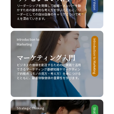
に追われる中で、この先延ばしという悪循環を断ち切り、
場分析に注力し、柔軟かつ先見性のある戦略を構築するこ
リーダーシップを発揮して組織・メンバーを動
主体的かつ計画的な行動を身につけることが、将来的な成
とが求められます。 まとめ 本記事では、2025年という変
かすための基本的な考え方を学ぶとともに、リ
功に不可欠であると言えるでしょう。一度自らの行動パタ
革の時代において、20代の若手ビジネスマンが直面する厳
ーダーとしての自分自身のキャリアについて考
ーンを見直し、ここで紹介した8つの方法を実践すること
しい市場環境の中で、「レッドオーシャンの戦い方」の重
えを深めていきます。
で、徐々に「後回し癖の改善」の効果を実感できるはずで
要性とその具体的な戦略について解説してきました。レッ
す。 最終的には、先延ばし癖を克服し、時間とエネルギー
ドオーシャンとは、既存市場における激しい競争環境を指
を有効活用するための意識改革が求められます。焦らず、
し、価格競争や限られた市場シェア、利益率の低下といっ
一歩一歩着実に、自己改善のプロセスを進めることが重要
Introduction to 
たリスクが伴います。このような中で成功するためには、
Introduction to Marketing
です。皆さんが今後、業務上の課題を迅速かつ効果的に解
Marketing
他社との差別化、コストリーダーシップ、ニッチ戦略など
決し、自己成長を加速させる一助となることを心より願っ
自社の強みを最大限に活かすアプローチが不可欠です。ま
ています。この取り組みが、豊かなキャリア形成と充実し
マーケティング入門
た、デジタル技術や最新の市場動向を取り入れることで、
た人生への道を切り開くための大きな一歩となるでしょ
従来の戦略だけでなく新たなビジネスモデルの構築が求め
ビジネスの価値を創造するための、実践で活用
う。
られています。 今後のビジネスシーンは、一層熾烈な競争
できるマーケティング基礎知識やマーケティン
と急速な市場変化が予想されるため、レッドオーシャン 戦
グ的視点（モノの見方・考え方）を身につける
い方においても、常に柔軟な発想と先を見据えた戦略が必
とともに、顧客体験価値の重要性を学びます。
要です。成功事例に見ると、スターバックス、コカ・コー
ラ、トヨタ自動車などが、自社の独自性を武器にして激戦
区を勝ち抜いていることからも、自社の強みをしっかりと
把握し、独自の価値提案を行うことの重要性が理解できる
でしょう。さらに、競合他社との違いを明確にし、適切な
Strategic Thinking
タイミングで戦略の見直しと改善を図ることで、どのよう
な厳しい市場環境でも勝利を掴むことが可能となります。