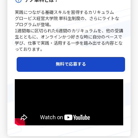
が質の高いコミュニケーションを実現する鍵となります。
解説します。多岐にわたる原因に対して、個々のケースに
長期的にはキャリアチャンスの逸失へとつながります。こ
工程の合理化によって、低価格でも品質を維持することが
コミュニケーション能力の注意点 コミュニケーション能力
応じた対策を講じることが求められます。まず、会話の開
のような問題は個人だけでなく、チームや組織全体に影響
できれば、急激な価格競争にも耐える力が養われるので
実践につながる基礎スキルを習得するカリキュラム
を高めるためには、単に技術を習得するだけでなく、いく
始時に必ず現状の認識を共有することが基本です。長年の
を及ぼすため、早期に原因を特定し、適切な対策を講じる
す。ただし、過度なコスト削減は品質低下やブランド価値
グロービス経営大学院 単科生制度の、さらにライトな
つかの落とし穴や注意点を認識する必要があります。ま
経験が示すように、「話の前提条件を合わせる」ことは、
ことが求められます。先延ばし癖に取り組むプロセスは、
の喪失というリスクもあるため、バランスを見極めること
プログラムが登場｡
ず、情報伝達とコミュニケーションの違いに注意が必要で
双方のコミュニケーションの齟齬を防ぐ第一歩です。たと
自分自身を見つめ直し、効率的な業務遂行と成長機会を確
1週間毎に区切られた6週間のカリキュラムを、他の受講
が重要です。 第三に、ニッチ戦略です。市場全体ではな
す。単なるデータや数字の伝達が成功したとしても、相手
えば、新たなプロジェクトのキックオフミーティングで
実に捉えるための重要なステップと言えるでしょう。 近年
生とともに、オンラインかつ好きな時に自分のペースで
く、特定の顧客セグメントや特定のニーズに特化すること
がその情報をどう受け取り、行動に移すかはまた別の問題
は、各参加者が同じゴールと進行予定を共有することで、
は特に、テクノロジーの発展とともに多様な働き方が広が
学び、仕事で実践・活用する一歩を踏み出せる内容とな
で、競争相手の少ない領域を開拓します。高級車市場にお
です。「ビジネスにおけるコミュニケーション能力」にお
後の誤解を避けることができます。また、日常的なコミュ
る中で、自己管理能力が強く問われるようになりました。
っております｡
けるポルシェの例は、限られた層に対して圧倒的なブラン
いては、相手に正しく意図が伝わるかどうかが重要であ
ニケーションにおいても、相手の表情や声のトーン、さら
その中で「後回し癖の改善」に取り組むことは、単なる習
ド価値を提供する成功例と言えるでしょう。この戦略は、
り、結果として行動変容が起こることが成功指標となりま
には話の流れからその理解度を汲み取る姿勢が重要です。
慣の見直しにとどまらず、自己のキャリア戦略を見直すた
レッドオーシャンの戦い方の一環として、自社の強みや専
無料で応募する
す。 また、コミュニケーションには必ずしも相手に完全に
経験豊富なマネージャーの中には、相手の話し方をよく観
めの重要な要素ともなっています。次のセクションでは、
門性を最大限に活かすための戦略として注目されていま
伝えることができないという不確実性があります。言葉だ
察し、適宜「確認の質問」を挟むことで、対話の精度を高
先延ばし癖がもたらす具体的な影響と、注意すべきポイン
す。 市場の変化と戦略の進化 テクノロジーの進化、グロ
けでは伝えきれない非言語的要素、例えば身振り手振りや
める手法を実践している方もいます。さらに、後日話の内
トについて詳述していきます。 先延ばし癖の注意点 先延
ーバルな競争、そして顧客ニーズの多様化により、現代の
表情、声のトーンなどが大きな役割を果たしており、これ
容を再整理し、改めて議論を行う「仕切り直し」も効果的
ばし癖に対して注意すべきポイントは多岐に渡ります。ま
市場環境はかつてないほど複雑かつダイナミックになって
らを適切に使い分けることが求められます。誤解を生むリ
です。特に、感情が絡んだ会話や大きな意思決定が必要な
ず、先延ばし癖が進行すると、日々の業務に対する自己効
います。さらに、デジタルトランスフォーメーション
スクがあるため、「既読」や「いいね」など、オンライン
シーンでは、一度話題を持ち帰り、冷静な判断のもとで再
力感が低下し、やがて自信を失う危険性が高まります。仕
（DX）の波に乗ることで、従来のビジネスモデルに大きな
での簡素なサインに依存しすぎると、真意が伝わらず、結
度議論を交わすことで、双方にとって納得のいく結論に至
事を着手するたびに「また先延ばしをしてしまった」とい
変革が起きています。このような時代で「レッドオーシャ
果として混乱が生じる恐れがあります。 さらに、自分自身
ることが期待されます。最後に、自己の伝達力を向上させ
う自己否定的な考えが自己評価を下げ、メンタルの悪循環
ンの戦い方」を模索する際、伝統的な戦略だけではなく、
のバイアスにも気を付ける必要があります。各個人が持つ
るために、日常的に論理的思考をトレーニングすることが
を生むことになります。また、タスクが山積みになること
デジタル技術の活用や情報分析に基づく意思決定が求めら
固定概念や先入観は、意図しない誤解やコミュニケーショ
重要です。論理的に物事を整理し、因果関係を明確にする
により、精神的・肉体的なストレスが急増する点にも十分
れるようになりました。 例えば、デジタルマーケティング
ンのズレを引き起こす原因となりえます。自分の考えが常
習慣は、情報の抜け漏れを防ぎ、効率的なコミュニケーシ
な注意が必要です。 さらに、生産性の低下は、個人だけで
やビッグデータ解析を駆使して市場の動向をリアルタイム
に正しいという前提に立たず、相手の立場や背景を十分に