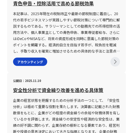
は、数値として現れる利益だけではなく、投資家の期待を上回り、
視点から評価を実施することが不可欠です。 まとめ 本記事では、
より、損益分岐点売上高は500万円÷(1－0.25)＝約667万円とな
削減と共に、企業の長期的な成長戦略やマーケティング・ブランデ
レートを下回る場合、投資を行わないという重要な判断基準となり
れた要件には、事業年度末における資本金や出資金の額、さらには
青色申告・控除活用で高める節税効果
長期的な価値創造につながる経営活動が求められます。そのため、
EBITとEBITDAという二つの企業収益性評価指標について、それぞ
り、実際の売上高が667万円を上回れば黒字となる。 安全余裕率自
ィング戦略との整合性を十分に検討する必要がある。 さらに、
ます。このレートは、単なる期待収益率ではなく、企業が資金調達
払込資本の額に関する判断基準が含まれます。特に、減資などの財
現代の経営実務においては、EVAをはじめとする各種財務指標を組
本記事は、2025年現在の税制改正や最新の節税制度に着目し、20
れの定義、計算方法、ならびに各指標のメリットと注意点を解説し
体は、以下の計算式により算出される。 (実際の売上高－損益分岐
SG&A経費の正確な追跡と予測には、最新の会計ソフトウェアや
のために負担するコスト、すなわち「資本コストWACC」に、一定
務戦略により資本金が1億円以下になっている場合でも、資本金と
み合わせ、企業全体のパフォーマンスを多角的に評価するアプロー
代の若手ビジネスマンが実践しやすい節税対策について専門的に解
ました。 まず、EBITは利息および税金を除いた利益であり、企業
点売上高)÷実際の売上高×100＝安全余裕率（％） 例えば、実際
ERPシステム、リアルタイムの財務管理ツールを積極的に活用する
のリスクプレミアムを加えた数値として算出されます。資本コスト
資本剰余金の合計額が一定額を超えるケースでは、外形標準課税の
チがますます重要になっているのです。 以上の観点から、EVAは企
説するものである。サラリーマンとしての勤務先での所得控除の活
が本業でどの程度の収益力を持っているかを明確に示すための指標
の売上高が1億2,000万円であり、損益分岐点売上高が1億円の場
ことが求められる。 これらのツールは、時間軸に沿った費用の変
WACCは、企業が負債や株主資本を利用して事業運営を行う際にか
対象となるため、企業内での資本会計の管理が不可欠となります。
業の真のパフォーマンスを把握するための有力なツールとして、ま
用方法や、個人事業主としての青色申告、事業専従者給与、さらに
です。一方、EBITDAはさらに減価償却費を除外することで、設備
合、安全余裕率は((1億2,000万円－1億円)÷1億2,000万円)×100
動や異常値の早期発見において重要な役割を果たすとともに、将来
かる費用を加重平均して求める指標であり、具体的には株主資本コ
次に、100%子会社等に関する新たな基準も注目すべき点です。親
たグローバルな競争環境下で資本効率を追求する上での基本的な指
はiDeCoやNISAなど、将来の資産形成を同時に意識した節税対策の
投資などで一時的に利益が圧迫されるケースに対して、企業の実際
＝約20%となる。これは、1億2,000万円の売上高のうち、1億円が
的な事業計画策定の基礎データとしても活用可能である。 特に中
ストと負債コストを市場価値に応じて調整することで算出されま
会社グループの一部であって資本金が小規模な子会社であっても、
針として、今後もその重要性を増していくことが予想されます。若
ポイントを網羅する。経済的自立を目指す若手が、税負担を軽減
のキャッシュフローに着目し評価することを可能にします。 これ
既に固定費や変動費を賄う最低限の金額であり、残りの20%が経
小企業やスタートアップ企業においては、経費の手作業による管理
す。また、ハードルレートには企業が直面するリスクを考慮した
親会社の一定規模が認められる場合は外形標準課税の対象に含ま
手ビジネスマンがこれからのキャリアにおいて、経営の実務や投資
し、手取り収入を確実に増加させるための具体的な手法と注意点
により、企業規模や成長段階、さらには業種によって異なる経営環
営の余裕分として確保されていることを意味する。 また、損益分
はエラーリスクが高く、効率性を損なうため、ITツールの導入によ
「リスクプレミアム」が上乗せされるため、単に平均的な資金調達
れ、これによりグループ全体での税負担増加が懸念されます。この
判断の基礎としてEVAの概念をしっかりと理解し活用することは、
を、ここで整理する。 節税対策とは 節税対策とは、税制上認めら
境において、どちらの指標を用いるかはケースバイケースとなりま
岐点比率という指標も存在する。損益分岐点比率は、損益分岐点売
って正確性と迅速な意思決定が実現される。 このように、SG&Aの
コストのみならず、投資先事業のリスクや市場環境を反映する重要
ため、企業グループ間での合併や分社化、または持株会社体制の見
アカウンティング
迅速な意思決定力と持続可能な成長を実現するための大きな武器と
れた控除制度や経費計上のルールを最大限に活用し、課税対象とな
す。特にM&Aの現場においては、対象企業の事業内容やキャッシュ
上高が実際の売上高に占める割合を表し、次の式で表される。 (損
管理は定量的な分析だけでなく、経営戦略上のリスクマネジメント
な役割を果たしています。このため、ハードルレートは企業の内部
直しにおいては、税務リスクの評価が重要な判断要素となります。
なるでしょう。
る所得額や算出された税額を減額する手法である。具体的には、所
フローの性質、さらには設備投資の水準などを踏まえた上で、
益分岐点売上高÷実際の売上高)×100＝損益分岐点比率（％） こ
の視点からも重要であり、各企業がその特性を十分に理解し、適切
投資だけでなく、投資ファンドやM&A案件、さらにはIPO準備な
さらに、経過措置に関しても注意が必要です。令和6年度の改正で
得控除、税額控除、さらには各種の特例制度のうち、自身の職務内
EBITとEBITDAの双方を適切に活用し、より正確な企業評価を実現
の指標が80％未満の場合、一般的には経営の健全性や耐久性が高
な費用管理策を講じることが不可欠である。 まとめ 販売費および
ど、幅広い投資判断の場面で利用されることが多く、投資家や経営
は、改正前の外形標準課税対象企業が「駆け込み減資」を行った場
公開日：2025.11.10
容や生活状況に応じた制度を選択して利用するものがある。例え
することが求められます。 また、各指標は単独では捉えきれない
いと考えられる。さらに、安全余裕率と損益分岐点比率は足し合わ
一般管理費（SG&A）は、企業の日常運営および市場での競争力確
層にとって不可欠な指標となっています。 近年の金融市場は、金
合の一時的な措置や、特別事業再編計画に基づくM&Aの際の適用
ば、給与所得者の場合、特定支出控除は職務遂行上必要な出費を経
企業の内情や経営戦略の背景があるため、経営指標を多角的に検証
せると必ず100%となるという性質を持っており、以下の関係式が
保に不可欠な重要コスト項目である。 企業は、SG&A経費の正確な
利の変動や地政学的リスク、さらには新型技術の出現など、様々な
安全性分析で資金繰り改善を進める具体策
猶予措置が設けられており、これらの経過措置に該当するか否か
費として認めてもらう制度であり、一定の自己負担額を超えると、
する姿勢が重要です。 将来的な企業成長や投資判断を行うにあた
成り立つ。 安全余裕率＝100－損益分岐点比率 損益分岐点比率＝
把握と適切な管理を通じ、間接費の最適化を図り、収益性の向上を
要因によって大きく影響を受けています。そのため、ハードルレー
は、各企業の財務諸表や組織変更の状況に依存します。したがっ
企業の経営状態を把握するための分析手法の一つとして、「安全性
控除対象となる。また、個人事業主においては、青色申告特別控除
って、これらの指標に加え、キャッシュフロー計算書やその他の会
100－安全余裕率 この関係により、企業は両者のバランスを見なが
実現するための戦略的アプローチが求められる。 本記事で示した
トを適切に設定するためには、企業固有の資本構造や財務状況のみ
て、対象となる企業は、改正の施行時期および過渡期間における具
分析」は極めて重要な役割を果たします。決算書に記載された財務
や事業専従者への給与支払といった制度が存在し、細かい経費計上
計指標との併用も検討すべきであり、企業評価の精度向上に寄与し
ら経営計画の修正や改善ポイントを明確にすることが可能となる。
通り、SG&Aは固定費、変動費、半変動費が複合的に構成されるた
ならず、グローバルな経済情勢や市場の期待値も総合的に考慮する
体的な要件を正確に把握し、計画的な対応が求められます。 そし
数値をもとに、企業がどの程度の資金繰りの余裕や財務体質を有し
を通じて課税所得を下げる取り組みが可能となる。これにより、同
ます。 20代のビジネスパーソンにおいては、今後のキャリア形成
安全余裕率改善の具体的方法 企業が財務面で継続的に成長・安定
め、その構造を正確に理解することが経営判断に直結する。 ま
必要があります。例えば、長期国債の利回りが低下する局面では、
て、外形標準課税に伴う会計処理や申告手続きについても慎重な検
ているかを評価します。資金繰りの安定性や経済的な安全性は、業
じ収入であっても実際に納める税金の額を大幅に削減できるため、
や経営判断に直接影響を及ぼす可能性があるため、EBITとEBITDA
を実現するためには、安全余裕率の向上が求められる。安全余裕率
た、業界ごとの特性や個別企業の報告基準の違いも踏まえた上で、
リスクフリー・レートが低水準で推移するため、理論上は投資対象
討が必要です。法人事業税が損金算入として認められている場合、
績の好不調に関わらず、企業存続の根幹となる要素であり、経営判
結果的に手取り収入の向上に寄与する。 控除制度には大別して
の違いとその背景をしっかりと理解し、実務に活かすことが肝要で
が低い状態では、どんなに一時的に黒字であっても市場環境の変動
他社との比較や将来的な経費予測を行う必要がある。 さらに、短
のリスクプレミアムが高まる可能性があります。このような環境下
従来の所得割部分は「法人税、住民税及び事業税」として処理され
断や投資の意思決定において大きな指標となります。 企業の財務
「所得控除」と「税額控除」の二つが存在する。所得控除は、収入
す。 以上の内容を踏まえ、企業の財務状況や投資対象の評価にお
や突発的なリスクが発生した際に、業績悪化を招く可能性が高い。
期的なコスト削減策と長期的な企業成長戦略とのバランスを取るこ
においても、ハードルレートは企業が確実な収益を上げるための指
ますが、付加価値割および資本割に該当する部分については、販売