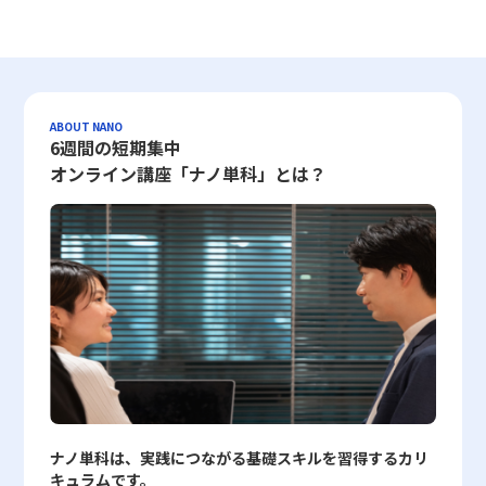
一時的に低下しても赤字に陥るリスクが低いことを意味します。逆
どのような影響を及ぼすかを予測することが可能になります。 主
必要な証拠書類（領収書や明細書など）の整備が不可欠である。証
対効果を高める工夫が必要である。 これら三つの改善策は、単独
上乗せ分として位置付けられますが、その水準は市場のリスク許容
税の算定方法に代わり、企業の規模や活動の実態を反映した公平な
に、低い場合には、わずかな売上の下落でも経営状態が悪化するリ
要な5つの安全性分析指標 企業の安全性を評価する上で、特に注目
拠書類が整っていなければ、年末調整や確定申告において控除が認
で実施するのではなく、企業全体の経営戦略と連動させることが求
度や経済の不透明感に依存するため、時期によって大きく変動する
課税方式として導入され、その後の税制改正により、適用要件や計
スクが高いといえます。 例えば、ある企業において、固定費と変
すべき5つの指標があります。以下に各指標の概要と計算方法、そ
められず、結果として節税効果が薄れるリスクも内在する。 一
められる。具体的には、売上増加策を進めながら同時にコスト削減
可能性があります。例えば、経済成長が急速に鈍化する局面や、地
算方法がさらに精緻化されています。令和6年度の税制改正では、
動費の関係から損益分岐点売上高が算出され、実際の売上高がそれ
して活用上のポイントを詳しく解説します。 【株主資本比率】 株
方、個人事業主の場合、青色申告特別控除や事業専従者給与、さら
策を実施することで、相乗効果により安全余裕率を大幅に向上させ
政学的リスクが高まる局面では、投資家はより高いリターンを求め
減資や100%子会社等の特殊な組織形態に対応するための新たな指
を大幅に上回っていれば、安全余裕率は大きくなり、経営の安定性
主資本比率は、企業の総資産に占める株主資本の割合を示す指標で
には消費税の計算方式の選択といった点において、記帳や申告に対
ることが可能となる。また、短期間での改善だけでなく、長期的な
る傾向にあり、リスクプレミアムの上昇が求められます。このよう
標が盛り込まれるとともに、経過措置による一時的な対応策も設け
が確保されていると判断されます。 この考え方は、経営者が将来
す。計算式は「株主資本 ÷ 総資産 × 100（%）」となり、この数
する正確な管理が要求される。適切な帳簿管理と証憑の保管がなさ
視点に立った持続的な改善を目指すことが、企業の安定経営に不可
な環境下では、ハードルレートの水準が投資案件の採否に直結する
ABOUT NANO
られ、今後の制度運用においてはより柔軟かつ公平な税負担の実現
のリスク管理や戦略的な投資計画を立案する際に、極めて有効な手
6週間の短期集中
値が高いほど、企業は自己資本によって資産が十分に裏付けられて
れていなければ、本来の控除を受けることができず、逆に申告漏れ
欠である。 まとめ 本記事では、財務改善の重要指標として位置づ
ため、企業は市場環境の変化と自社の資金調達コストを正確に把握
が目指されています。また、法人事業税の会計処理や申告手続きに
段であると言えます。 安全余裕率の注意点 安全余裕率を経営に取
いるといえます。これは、外部からの借入金に依存せず、安定した
オンライン講座「ナノ単科」とは？
による追徴課税のリスクも考えられる。また、法人化を検討する際
けられる安全余裕率について、その定義、計算方法、そして損益分
することが不可欠です。 さらに、ハードルレート自体があくまで
おいては、電子申告システムの活用や専門家との連携が不可欠であ
り入れる際には、いくつかの注意点が存在します。 まず第一に、
経営体制が整っていることを意味します。特に業績が変動しやすい
には、法人設立に伴う各種コストや運用上の事務負担も発生するた
岐点比率との関係性を詳しく解説した。安全余裕率は、企業が実際
一つの投資評価指標に過ぎない点も考慮する必要があります。内部
り、正確な情報管理と内部統制が求められます。特に、企業グルー
安全余裕率は単一の指標であるため、この数値だけで経営の全体像
業界においては、この指標が企業の耐性を測る上で重要な役割を果
め、単純な節税効果だけでなく、全体的な経営戦略としてのメリッ
にどれだけの売上高を損益分岐点以上に確保しているかを示す指標
収益率IRRやNPVといった他の評価指標と併用することで、より包
プ全体としての税務リスクの評価や、各地方自治体ごとの運用上の
を判断することは危険です。 経営の健全性や将来の成長性を評価
たします。 【流動比率】 流動比率は、1年以内に換金可能な流動資
ト・デメリットを総合的に判断する必要がある。また、確定申告を
であり、その数値が高いほど経営の余裕が大きいと判断できる。一
括的な投資判断が可能となります。特に、IRRは単純な収益率を示
差異を踏まえた適切な対応策の検討は、今後の企業経営において喫
するためには、流動比率や自己資本比率など、他の財務指標と併せ
産の総額に対して、同一期間に支払わなければならない流動負債の
行う際に、セルフメディケーション税制や医療費控除、住宅ローン
方、損益分岐点比率は、逆に企業がどの程度赤字転落のリスクを抱
すにとどまり、投資規模やキャッシュフローの絶対額を十分に反映
緊の課題といえるでしょう。20代という若手ビジネスマンにとっ
て総合的に判断する必要があります。 また、業種や市場環境の違
割合を示す指標です。計算式は「流動資産 ÷ 流動負債 ×
控除など複数の控除制度を同時に利用する場合、併用が認められな
えているかを数値で把握するための有力なツールである。 また、
しない場合があるため、NPVとの組み合わせによりその判断精度を
て、これらの税務制度の理解は、将来的な経営判断や財務戦略の策
いによって、適切な安全余裕率の目安が変わる点にも注意が必要で
100（%）」となります。一般的には、100％以上が望ましいとさ
いケースも存在するため、どちらを採用するか戦略的に判断するこ
安全余裕率の向上は、売上高の増加、固定費の削減、変動費の効率
補完する必要があります。また、市場環境が急激に変動する状況下
定に直結する重要な要素であるため、常に最新の情報を取り入れ、
す。 一般に、安全余裕率の目安は、~0％の場合は赤字、~10％未
れ、これにより短期的な資金繰りに余裕があるか否かを判断できま
とが求められる。 さらに、iDeCoやNISAといった、将来の資産形
化といった三つの柱によって実現される。いずれの施策も、短期的
では、短期的なハードルレートの達成状況だけでなく、長期的な投
状況に応じた柔軟な対応を心がけることが求められます。総じて、
満は要注意、10～20％は業界平均ほど、20～40％は安全域内、
す。ただし、業種によっては当該比率の標準値が異なるため、同業
成を支援する制度は、節税効果だけではなく、運用益が非課税とな
な利益のみを追求するのではなく、長期的な経営の安定性を確保す
資戦略やリスク管理の視点も重要となり、ハードルレートの設定基
外形標準課税制度は、その複雑さゆえに高度な専門知識が必要とさ
40％以上であれば非常に優秀な経営状況を示しています。 一方、
他社との比較が必要です。 【当座比率】 当座比率は、流動資産の
る点に強みがある。しかし、これらの制度は加入時のリスクや運用
る観点から戦略的に実施する必要がある。2025年の厳しさを増す
準を柔軟に再検討することが求められます。 さらに、ハードルレ
れる側面がありますが、適切な対策とシステムの活用により、企業
損益分岐点比率は、安全余裕率と足し合わせると必ず100％になる
中でも特にすぐに現金化できる資産に絞って、流動負債との比率を
期間の縛りが存在し、短期的なキャッシュフロー改善には直結しな
経済環境下において、企業は自社の財務指標を正確に把握し、リス
ートの設定には企業ごとの独自性が反映されるため、同一業界内で
の税務リスクを最小限に抑えることが可能です。今後、法令の変更
という特徴があります。 この関係性を理解することで、売上のど
示す指標です。計算式は「当座資産 ÷ 流動負債 × 100（%）」で
いため、資金計画全体の中で位置付ける必要がある。特に、20代
ク管理と経営改善を同時に進めることが求められる。 今後も市場
あっても企業間で大きな差が生じる可能性があります。これは、市
や制度運用の動向を注視しながら、内部統制の強化と専門家との連
の程度が固定費や変動費で吸収され、実際の利益に回っているのか
あり、これが100％を下回る場合は、実際の資金調達が困難になる
の若手ビジネスマンにおいては、将来的な資金需要を踏まえた長期
環境は変動を続けるだろうが、定期的な安全余裕率のモニタリング
場からの資金調達の条件や財務体質の違い、さらには経営戦略の違
携を図ることで、健全な経営基盤の維持と、税務申告の効率化を実
ナノ単科は、実践につながる基礎スキルを習得するカリ
を明確に把握できます。 さらに、固定費と変動費の構成比率にも
リスクが高まります。当座比率は、流動性の厳格な指標として、企
的な視点が大切であり、投資と節税のバランスを考慮した上で制度
と、必要に応じた改善策の実施は、健全な経営基盤を構築する上で
いに起因するものであり、投資判断においては個別具体的な分析が
現することが期待されます。
キュラムです。
留意する必要があります。 固定費は、家賃、人件費、減価償却