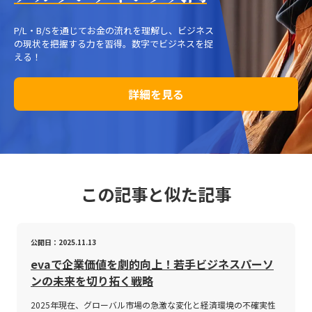
P/L・B/Sを通じてお金の流れを理解し、ビジネス
の現状を把握する力を習得。数字でビジネスを捉
える！
詳細を見る
この記事と似た記事
公開日：2025.11.13
evaで企業価値を劇的向上！若手ビジネスパーソ
ンの未来を切り拓く戦略
2025年現在、グローバル市場の急激な変化と経済環境の不確実性