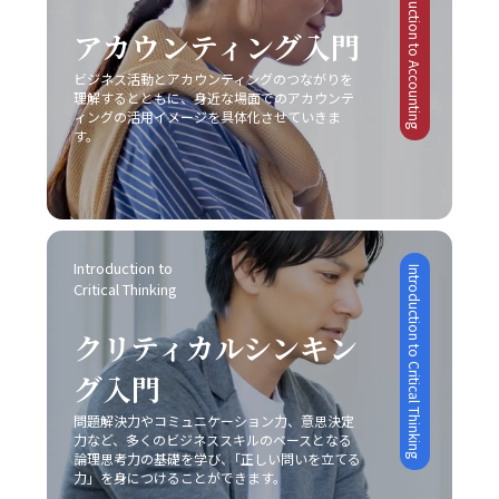
Introduction to Accounting
ミュニケーションの方法が存在します。そのため、各媒体
す。最終的に、若手ビジネスマンにとって重要なのは、一
要因が絡み合っているため、多角的な視点からの対策が必
激戦区でのシェア確保に大きな課題を突きつけられまし
の持つ特性や限界を理解し、状況に合わせた柔軟な対応が
アカウンティング入門
方的なコミュニケーションではなく、双方の意図や認識を
要不可欠です。 ビジネス現場では、タスクを早期に処理す
た。これらの事例は、レッドオーシャンの戦い方において
必要不可欠となります。こうした注意点を踏まえて、自己
共有しあう姿勢です。今回ご紹介したポイントを実践し、
る仕組みや、効率的なスケジュール管理システムの導入も
は、単なるコスト削減や市場模倣だけでは不十分であり、
ビジネス活動とアカウンティングのつながりを
のコミュニケーション能力を継続的にブラッシュアップし
「仕事で話が噛み合わない人との対処法」を日常の業務に
推奨されています。現代のITツールを活用し、リマインダ
明確な差別化戦略と自社の独自性の追求が不可欠であるこ
理解するとともに、身近な場面でのアカウンテ
ていくことが、キャリアの成長に繋がるのです。 まとめ
取り入れることで、組織内の信頼関係の再構築や業務効率
ー機能やタイムマネジメントアプリを上手に利用すること
ィングの活用イメージを具体化させていきま
とを示しています。 レッドオーシャンとブルーオーシャン
本記事では、「ビジネスにおけるコミュニケーション能
の向上を実現できるでしょう。常に自己のコミュニケーシ
す。
で、先延ばし癖を改善する一助となります。ただし、こう
の使い分け レッドオーシャン市場における戦略と対比し
力」における重要性と、その構成要素、さらには具体的な
ョンスキルを磨き、効果的な意思疎通を心がけることが、
したツールも万能ではなく、自身の内面的な問題と向き合
て、ブルーオーシャン戦略は競争のない新たな市場の創出
現場での実践方法と注意点について解説しました。現代ビ
ビジネスパーソンとしての成長に直結する重要な要素とな
い、根本的な解決策を模索しなければ、「後回し癖 改善」
を目指すアプローチです。ブルーオーシャンでは、既存市
ジネスにおいて、コミュニケーションは単なる情報伝達で
ります。
は真の意味で実現されないでしょう。 まとめ 「後回し癖
場の枠にとらわれずに新規需要を発掘することが重視され
はなく、相手に行動変容を促すための極めて高度なスキル
の改善」は、20代の若手ビジネスマンにとって極めて重要
るため、一見すると魅力的な選択肢に映ります。しかし、
であり、論理的思考、感情表現、非言語的伝達、そして状
なテーマです。タスクの先延ばしは、自己効力感の低下、
どちらの戦略を採用するかは、自社の経営資源、強み、さ
況に応じた柔軟な対応が求められます。特に、若手ビジネ
Introduction to 
Introduction to Critical Thinking
ストレスの蓄積、生産性の低下、さらにはキャリアの成長
らには市場環境の成熟度によって大きく左右されるため、
Critical Thinking
スマンはこの能力を磨くことで、上司や同僚、さらには対
機会の逸失といった深刻な影響を及ぼします。そのため、
慎重な分析が求められます。レッドオーシャンの戦い方に
外のステークホルダーとの信頼関係を築き、組織全体の業
自己管理能力の向上を図るためには、まず自分自身の心理
おいては、既存市場で確固たる地位を築くために、いかに
クリティカルシンキン
績向上や自らのキャリアアップに直結させることが可能と
的背景や業務環境を冷静に分析することが不可欠です。ま
自社の独自性を打ち出し、競合他社との差別化を成功させ
なります。 また、コミュニケーションの成功は意識的な目
た、具体的な改善策としては、以下の8つの方法が有効で
るかが非常に重要な要素となります。 具体例として、大手
グ入門
的設定と適切な手法の選択に依存するため、日々の業務の
あると考えられます。 まず、「とりあえずはじめてみる」
家電メーカーが技術力と広範な販売網という強みを持ちな
中で自らの発言や対話を振り返り、どのように相手に伝わ
というシンプルながらも強力な方法があります。初動の一
問題解決力やコミュニケーション力、意思決定
がらも、成熟市場での競争に挑むケースや、ベンチャー企
っているかを検証する姿勢が不可欠です。若手ビジネスマ
力など、多くのビジネススキルのベースとなる
歩を踏み出すことで、徐々にタスクへの抵抗感が薄れ、以
業が限定されたリソースを最大限に活かしてニッチ市場で
ンとしては、まずは基本的なスキルを習得し、実践を重ね
論理思考力の基礎を学び、｢正しい問いを立てる
降の作業がスムーズに進む効果が期待できます。次に、簡
新たな需要を創造するケースなど、各企業は自社の特性に
ながら「論理」と「感情」のバランスを追求することが、
力」を身につけることができます。
単に実行可能なタスクから取り掛かることにより、成功体
応じた戦略を展開しています。このような事例からも、ど