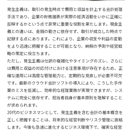
発生主義は、取引の発生時点で費用と収益を計上する会計処理
手法であり、企業の財務諸表が実際の経済活動をいかに正確に
反映するかという点で非常に重要な役割を果たします。現金主
義との違いは、金銭の動きに依存せず、取引が成立した時点で
記録する点にあります。これにより、企業の収支や利益の変動
をより迅速に把握することが可能となり、納税の予測や経営戦
略の策定に役立ちます。
ただし、発生主義は仕訳の複雑化やタイミングのズレ、さらに
は費用と収益の対応付けにおける注意事項が存在するため、正
確な運用には高度な管理能力と、定期的な見直しが必要不可欠
です。最新のクラウド会計ソフトの導入により、こうした手作
業のミスを低減し、効率的な経理業務が実現できますが、シス
テムに完全に依存せず、担当者自身が基本原則を理解すること
が求められます。
20代のビジネスマンとして、発生主義を含む会計の基本概念を
正しく把握することは、将来的な経営判断やリスク管理に直結
します。今後も急速に進化するビジネス環境下で、確実な経営