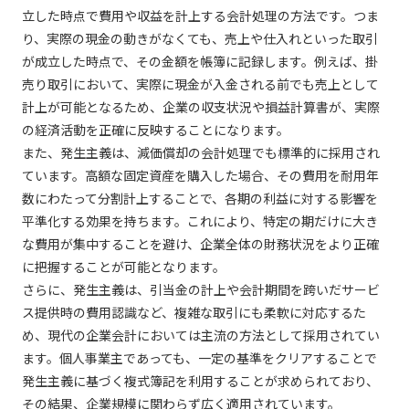
立した時点で費用や収益を計上する会計処理の方法です。つま
り、実際の現金の動きがなくても、売上や仕入れといった取引
が成立した時点で、その金額を帳簿に記録します。例えば、掛
売り取引において、実際に現金が入金される前でも売上として
計上が可能となるため、企業の収支状況や損益計算書が、実際
の経済活動を正確に反映することになります。
また、発生主義は、減価償却の会計処理でも標準的に採用され
ています。高額な固定資産を購入した場合、その費用を耐用年
数にわたって分割計上することで、各期の利益に対する影響を
平準化する効果を持ちます。これにより、特定の期だけに大き
な費用が集中することを避け、企業全体の財務状況をより正確
に把握することが可能となります。
さらに、発生主義は、引当金の計上や会計期間を跨いだサービ
ス提供時の費用認識など、複雑な取引にも柔軟に対応するた
め、現代の企業会計においては主流の方法として採用されてい
ます。個人事業主であっても、一定の基準をクリアすることで
発生主義に基づく複式簿記を利用することが求められており、
その結果、企業規模に関わらず広く適用されています。