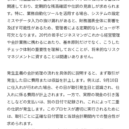
関連しており、定期的な残高確認や仕訳の見直しが求められま
す。特に、業務自動化ツールを活用する場合、システムの設定
ミスやデータ入力の抜け漏れがあると、財務諸表全体に影響を
及ぼす可能性があるため、管理者による定期的なレビューが不
可欠となります。20代の若手ビジネスマンがこれから経営管理
や会計業務に携わるにあたり、基本原則だけでなく、こうした
チェック体制の重要性を理解しておくことが、将来的なリスク
マネジメントに資することは間違いありません。
発生主義の会計処理の流れを具体的に説明すると、まず取引が
発生した日に費用または収益を計上します。例えば、9月10日
に仕入れが行われた場合、その日が取引発生日と認識され、仕
入れに係る費用が計上されます。一方で、実際の現金の引き落
としなどの支払いは、別の日付で記録され、これによって二重
の仕訳が発生します。このプロセスが適切に実行されるために
は、取引ごとに正確な日付管理と当該会計期間内での整合性が
求められます。