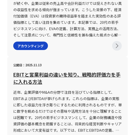
が続く中、企業は従来の売上高や会計利益だけでは捉えきれない真
の収益性を求める傾向が強まっています。こうした背景の下、経済
付加価値（EVA）は投資家の期待収益率を踏まえた実効性のある評
価指標として高い注目を集めています。本記事では、20代の若手
ビジネスマンに向け、EVAの定義、計算方法、実務上の活用方法、
そして注意点について、専門性と信頼性を兼ね備えた視点から解説
します。 経済付加価値（EVA）とは 経済付加価値（EVA:
アカウンティング
Economic Value Added）は、企業が本業による収益活動を通じ
て、投資家が期待する資本コストを上回る真の価値をどれだけ創造
しているかを明確にする経営指標です。従来の会計利益やROE、
公開日：2025.11.13
ROAなどの指標と異なり、EVAは企業が利用する資本全体に対する
コストを加味することで、表面的な利益だけではなく、資本効率を
EBITと営業利益の違いを知り、戦略的評価力を手
重視した実質的な収益性評価を可能にします。具体的には、EVAは
に入れる方法
税引後営業利益（NOPAT）から投下資本に対する加重平均資本コ
スト（WACC）を差し引く式により算出され、プラスであれば企業
近年、企業評価やM&Aの分野で注目を浴びている指標として、
は株主の期待を上回る価値を創出していると判断されます。 EVAの
EBITおよびEBITDAが挙げられます。これらの指標は、企業の実態
計算式は、以下の基本的な形で表現されます。EVA = NOPAT - 投下
に即した収益力を浮き彫りにするために利用されるものですが、単
資本（CE）× WACCこの計算式が意味するのは、企業が本業で生
に数字を眺めるだけではその意味や活用方法を十分に理解すること
み出したキャッシュフローから、その運用に必要な費用を差し引い
は困難です。20代の若手ビジネスマンとして、企業の財務構造や投
た残余利益を示すという点です。また、別の表現として、EVAは
資評価の基本概念を把握することは、将来的な経営判断やキャリア
(ROIC（投下資本利益率） - WACC) × 投下資本とも表すことがで
形成において大変有益です。以下では、EBITとEBITDAの定義、計