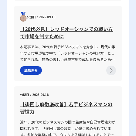
生じます。たとえば、上司や先輩、同僚との会話におい
ョン能力」に焦点を当て、その定義から具体的なスキルの
て、伝えたい内容が具体性に欠け、相手に正確に意図が伝
構成要素、日々の実践方法、注意すべきポイントまで、専
わらないことが挙げられます。前提条件や目的が共有され
公開日：2025.09.18
門性の高い視点で徹底解説します。また、ICTツールが急
ていない場合、会話は容易に脱線し、誤解を生む原因とな
速に進化し、対面・非対面双方のコミュニケーションが混
ります。さらに、個々の話し方の好みや知識量の違い、さ
【20代必見】レッドオーシャンでの戦い方
在する現代において、コミュニケーション能力がどのよう
らには一方の思考が整理されずに抽象的な言葉で表現され
で市場を制すために
に成果に結び付くのか、その背景と実践的な鍛え方につい
る場合、双方の話の噛み合わなさは一層深刻になります。
ても言及していきます。 コミュニケーション能力とは コ
話がかみ合わない現象は、単なるコミュニケーションのミ
本記事では、20代の若手ビジネスマンを対象に、現代の激
ミュニケーション能力とは、単に情報を伝えるだけではな
スではなく、現代ビジネスにおける意思疎通の複雑さと密
化する市場環境の中で「レッドオーシャンの戦い方」とし
く、相手の反応を予測し、意思疎通を円滑にするための高
接に関わっています。企業内の組織体制や情報共有の仕組
て知られる、競争の激しい既存市場で成功を収めるための
度なスキルを指します。ビジネスにおいては、報連相やプ
み、さらには個々人の論理的思考の有無が、結果として仕
戦略や心得について、最新の事例とともに解説します。グ
レゼンテーション、会議、さらにはオンラインツールを介
事で話が噛み合わない人との対処法を模索する上での鍵と
戦略思考
ローバル化が進み、テクノロジーの急速な発展や市場環境
した対話など、多岐にわたるシーンで求められます。この
なっています。 仕事で話が噛み合わない人との対処法の注
の変動が続く2025年のビジネスシーンにおいて、いかにし
能力は、家庭教育や学校教育の枠を超え、実際の業務経験
意点 ビジネス環境において、特に「仕事で話が噛み合わな
て自身の企業やキャリアを戦略的に舵取りし、激戦区であ
や日常生活での相互作用を通じて自然に身につく側面が強
い人との対処法」を実践する際には、いくつかの注意点を
るレッドオーシャンを勝ち抜くのか、その具体的な手法と
く、個人の素質と経験が複雑に絡み合っています。「ビジ
公開日：2025.09.18
踏まえる必要があります。まず、会話の基本となる前提条
注意点を体系的に整理しました。 レッドオーシャンとは
ネスにおけるコミュニケーション能力」における成功の鍵
件を共有することが不可欠です。会議や打ち合わせの冒頭
【後回し癖徹底改善】若手ビジネスマンの
「レッドオーシャン」とは、既存市場における熾烈な競争
は、論理的思考、傾聴力、発信力といった要素を統合し、
で議論のゴールや目的、前提条件を再確認することで、話
環境を表す比喩表現です。この概念は、2005年にW・チャ
習慣力
相手に正確かつ効果的なメッセージを伝えることで、相手
の軸がぶれるのを防ぐことができます。具体的な対策とし
ン・キムとレネ・モボルニュによって提唱された『ブル
の行動変容を促す点にあります。 近年、ICT技術の進展に
ては、以下の点が挙げられます。・まず、話の内容は具体
近年、20代のビジネスマンの間で生産性や自己管理能力が
ー・オーシャン戦略』にて取り上げられ、赤く血に染まっ
より、メール、チャット、ビデオ会議など多様なコミュニ
的に整理し、主語と述語を明確にすることが重要です。特
問われる中、「後回し癖の改善」が強く求められていま
た海をイメージすることで、限られた需要を巡って多数の
ケーション手法が登場しました。しかし、テキストや非対
に急いでいる状況や複雑な問題を扱う場合、あいまいな表
す。多忙な業務の中で、タスクを先延ばしにすることで生
企業が激しく争う状況を表現しています。特に、レッドオ