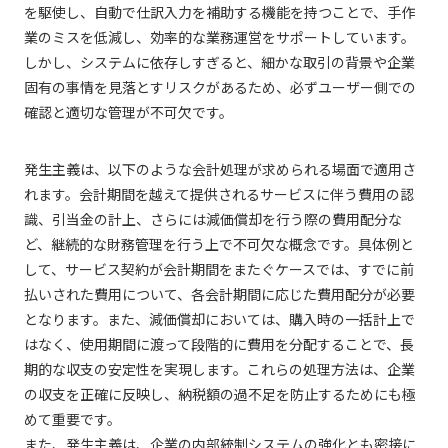
を駆使し、自動で仕訳入力を補助する機能を持つことで、手作
業のミスを低減し、効率的な業務運営をサポートしています。
しかし、システムに依存しすぎると、細かな取引の背景や企業
固有の事情を見落とすリスクがあるため、必ずユーザー側での
確認と適切な管理が不可欠です。
発生主義は、以下のような会計処理が求められる場面で適用さ
れます。会計期間を越えて提供されるサービスに伴う費用の認
識、引当金の計上、さらには減価償却を行う際の費用配分な
ど、継続的な財務管理を行う上で不可欠な概念です。具体例と
して、サービス契約が会計期間をまたぐケースでは、すでに前
払いされた費用について、各会計期間に応じた費用配分が必要
となります。また、減価償却においては、購入時の一括計上で
はなく、使用期間に渡って段階的に費用を分配することで、長
期的な収支の安定性を実現します。これらの処理方法は、企業
の収支を正確に反映し、納税額の過不足を防止するためにも極
めて重要です。
また、発生主義は、企業の内部統制システムの強化とも密接に