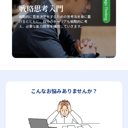
Strategic Thinking
戦略思考入門
最終的に、レッドオーシャンの戦い方においては、単なる
生存戦略ではなく、今後も持続的な成長を実現するための
戦略的に意思決定をするための思考法を身に着
基盤として、企業やビジネスパーソン自身が常に学び、挑
けるとともに、自分のキャリアも戦略的に考
戦し続ける姿勢が求められます。現代の急激な変革期にお
え、必要な能力開発を構想していきます。
いて、若手ビジネスマンが自らのキャリアと企業の成長を
支えるためにも、戦略的思考と柔軟な対応力を身につけ、
レッドオーシャンの荒波を乗り越えるための確固たる手法
を確立することが今後の成功に直結すると言えるでしょ
う。
こんなお悩みありませんか？