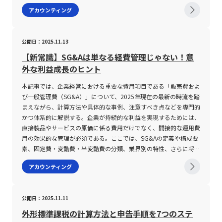
き、これにより資本効率と企業の投資成果がより明確に評価されま
算方法、各指標のメリットや注意点について、専門的かつ実践的な
アカウンティング
す。 EVAが重要視される理由として、従来の会計基準では評価が難
視点から解説します。 EBITとEBITDAとは EBITとは「Earnings
しい企業の実態収益やキャッシュフローを反映できる点が挙げられ
Before Interest and Taxes」の略称であり、支払利息および税金控
ます。例えば、A社が表面上は10%の利益率を示していたとして
除前の利益を示しています。すなわち、企業が本業によりどれだけ
公開日：2025.11.13
も、資本調達コストが12%であれば、真の評価はマイナスである
の利益を上げたかを測る際に、金融費用や税務の影響を排除するこ
ことが明らかとなります。このように、EVAは経営戦略の見直し
とで、経営の実態をより正確に把握することが可能となります。具
【新常識】SG&Aは単なる経費管理じゃない！意
や、資本効率向上を目的とした意思決定において有用な指標として
体的には、税引前当期純利益に支払利息を加え、受取利息を差し引
外な利益成長のヒント
位置付けられています。 EVAの注意点 EVAは企業の真の価値創造力
いた額がEBITとして算出されます。 また、EBITは「イービット」
を測るための優れたツールですが、その計算方法や実務上の適用に
と読む場合もあれば、稀に「イービーアイティー」と表現されるこ
本記事では、企業経営における重要な費用項目である「販売費およ
はいくつかの注意点があります。まず、EVAの算出には会計上の調
ともあり、その読み方は状況に応じて柔軟に対応すればよいとされ
び一般管理費（SG&A）」について、2025年現在の最新の時流を踏
整が不可欠です。例えば、研究開発費や広告宣伝費といった支出
ています。 一方、EBITDAは「Earnings Before Interest, Taxes,
まえながら、計算方法や具体的な事例、注意すべき点などを専門的
は、通常の会計処理では当期費用として扱われることが多いです
Depreciation and Amortization」の略称であり、EBITに加えて減
かつ体系的に解説する。企業が持続的な利益を実現するためには、
が、EVAの計算においては投資的な性格を持つ支出として資産計上
価償却費および無形資産の償却費を除外した利益となります。直訳
直接製品やサービスの原価に係る費用だけでなく、間接的な運用費
し、複数年に分散して償却する必要があります。このような会計処
すると「支払金利前税引前減価償却費控除前利益」となり、特に設
用の効果的な管理が必須である。ここでは、SG&Aの定義や構成要
理の違いが、企業間での比較や指標の解釈に影響を与えるため、各
備投資が大きく影響する業種において、帳簿上の減価償却費の影響
素、固定費・変動費・半変動費の分類、業界別の特性、さらに将来
企業の内部管理や報告基準に合わせた調整が求められます。 次
を取り除くことで、実際のキャッシュフローに近い収益力を評価す
予測のポイントなど、多角的な視点からその全体像を明らかにす
アカウンティング
に、企業買収や合併に伴い計上される「のれん」の取り扱いも、
るために用いられます。 計算方法としては、EBITに企業が計上す
る。 また、収益性向上やコスト削減の観点から、SG&A経費の最適
EVA計算での注意点の一つです。会計上は定期的に償却される「の
る減価償却費を加える形となります。例えば、ある企業のEBITが
化が経営戦略上いかに重要かを考察し、実務担当者や若手ビジネス
れん」ですが、EVA計算においては投下資本に継続して含めること
100億円、減価償却費が20億円であれば、EBITDAは120億円となり
マンにとっての具体的な示唆を提供する。 販売費および一般管理
公開日：2025.11.11
で、買収後の事業の収益性をより正確に評価できるように工夫され
ます。これは、設備投資によって生じた一時的なキャッシュの減少
費（SG&A）とは 販売費および一般管理費（SG&A）は、企業が製
る必要があります。こうした処理の違いを正しく理解し、調整する
を除外して、企業本来の収益創出力を浮き彫りにする目的がありま
品やサービスを市場に提供するために必要な販促活動、販売プロセ
外形標準課税の計算方法と申告手順を7つのステ
ことが、経営判断の誤りを防ぎ、真の株主価値向上につながると言
す。 さらに、EBITDAは、異なる会計基準や税制環境下で経営を行
ス、ならびに日常の運営管理に関連する全ての経費を指す。 SG&A