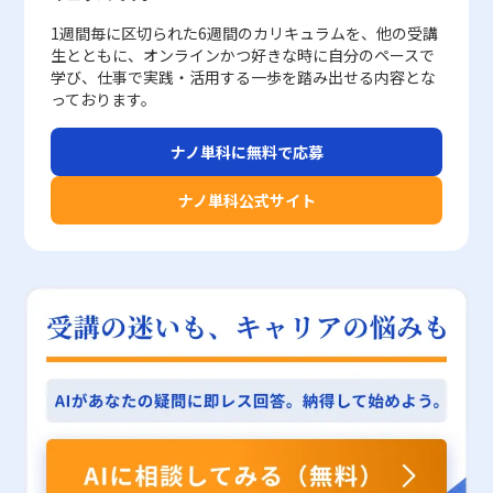
業の即時返済能力を詳細に把握するために用いられます。 【固定
選択を進めることが重要である。 なお、確定申告の実施について
欠かせないものである。経営者や財務担当者は、本記事で示した知
必要不可欠です。若手ビジネスマンが実務に参画する際には、こう
費、広告宣伝費など、売上の増減にかかわらず一定額が発生する費
比率】 固定比率は、企業が長期間保有する固定資産を自己資本に
は、サラリーマンの場合でも年末調整ではカバーしきれない控除が
見を参考に、現状の数値分析とともに、改善のための具体策を検討
した微細な違いを理解し、単一の指標に依存せず複合的な視点から
1週間毎に区切られた6週間のカリキュラムを、他の受講
用です。 これに対し、変動費は、原材料費や運送費、外注費、現
よってどの程度賄っているかを示す指標です。計算式は「固定資産
存在することから、必要に応じて確定申告を行うことが望ましい。
することが望まれる。最終的には、これらの指標を活用して経営の
投資案件を評価する能力が求められます。また、ハードルレートを
生とともに、オンラインかつ好きな時に自分のペースで
場の作業員の賃金など、売上に応じて増減する費用となります。
÷ 自己資本 × 100（%）」となり、一般的には100％以下が望ま
例えば、複数の控除制度を適用できる状況下や、副収入が増加して
リスクを最小限に抑え、将来に向けた持続可能な成長を実現するた
学び、仕事で実践・活用する一歩を踏み出せる内容とな
過信しすぎると、将来的なキャッシュフローの不確実性や意外なリ
両者のバランスが崩れると、売上が多少減少しただけでも安全余裕
しいとされています。これにより、固定資産の取得が過度な借入に
源泉徴収の範囲を超えるケースでは、自主的な確定申告が最終的な
っております。
めの重要な一歩とすることができる。
スクを見落とす可能性もあるため、慎重なリスク管理が伴わなけれ
率が迅速に低下する恐れがあり、経営の安定性が揺らぐ原因となる
依存していないか、また長期的な返済計画が適切に管理されている
節税効果を左右する。 まとめ 本記事では、2025年時点における最
ばなりません。 まとめ 本記事では、ハードルレートの定義、算出
ため、日々の業務においては、固定費の削減や変動費のコントロー
かを評価します。特定の設備投資が必要な業種では、この比率が高
新の税制改正を踏まえ、サラリーマンおよび個人事業主の若手ビジ
方法および実務での活用方法について、専門性の高い視点を踏まえ
ナノ単科に無料で応募
ル、そして売上拡大のための戦略が不可欠とされます。 加えて、
くなる傾向があるため、業界平均との比較が重要となります。
ネスマンが実践可能な節税対策について、控除制度や確定申告の観
て解説しました。ハードルレートは、企業が投資を行う際の必要最
安全余裕率の改善にあたっては、単にコスト削減に頼るのではな
【インスタント・カバレッジ・レシオ】 インスタント・カバレッ
点から解説を行った。節税対策の基本は、所得控除と税額控除とい
低限の収益率を示す指標であり、資本コストWACCとリスクプレミ
ナノ単科公式サイト
く、製品やサービスの品質向上、マーケティング戦略の強化、新規
ジ・レシオは、企業の安定した利益水準から支払金利などの固定費
う二つの柱に支えられており、各個人の収入形態、職務内容、家族
アムを基に算出されるため、企業の資金調達コストや市場の金利環
市場の開拓など、総合的な経営戦略が求められます。 経営の短期
負担がどの程度カバーされているかを示す倍率指標です。計算式は
構成に応じた最適な控除制度の利用が必要である。サラリーマンの
境を正確に反映するものです。また、内部収益率IRRやNPVといっ
的な視点だけでなく、中長期的な戦略との連動を意識しながら、各
「(営業利益 + 受取利息 + 受取配当金) ÷ (支払利息 + 割引料)」で求
場合は、特定支出控除、配偶者控除、扶養控除、生命保険料控除、
た他の投資評価指標と組み合わせることで、より精度の高い投資判
種指標の数値変動に敏感に対応することが、安定した成長を実現す
められ、この数値が1倍以上であることが望まれます。1倍未満の
地震保険料控除などの項目を年末調整や確定申告で適用すること
断が可能となります。しかし、その一方で、計算に用いる各種パラ
るためには重要となります。 まとめ 本記事では、安全余裕率の定
場合、現在の収益状況では金利支払いが困難になるリスクがあると
で、手取り給与の向上を目指す。一方、個人事業主の場合は、青色
メーターの変動リスクやリスクプレミアムの設定方法、市場環境の
義、計算方法、損益分岐点との関係から活用方法まで、経営の観点
判断され、企業の事業継続性に大きな疑問符が付けられます。 安
申告特別控除をはじめとした経費計上や、事業専従者給与、中小企
急変に伴う柔軟な対応が求められるなど、投資評価指標としてのハ
から詳しく解説してきました。 安全余裕率は、企業がいかにして
全性分析にあたっての注意点 安全性分析は、企業の資金繰りや経
業倒産防止共済、小規模企業共済といった専用の節税対策を駆使す
ードルレートには注意すべき点も多々存在しています。特に、
赤字のリスクを回避し、安定した経営体制を維持するのかを示す重
営の健全性を把握するための有用なツールですが、利用時にはいく
ることで、課税所得の圧縮が狙える。また、iDeCoやNISAの活用
2025年という現代のグローバル経済環境下においては、技術革新
要な指標であり、特に厳しい経済環境下においては、事業の持続可
つかの注意点があります。まず、各指標は業種や企業の規模、時期
は、単なる節税以上に将来の資産形成に寄与するため、早期からの
や市場の急激な変動が投資判断に大きな影響を与えるため、ハード
能性を測る上で欠かせない要素となります。 計算式「（売上高 －
によって大きく変動するため、単一の指標だけに依存して判断する
加入と計画的な運用が推奨される。節税対策は、単なる税負担の軽
ルレートの算出やその活用においては最新の情報を適時取り入れ、
損益分岐点売上高）÷ 売上高 × 100（％）」より算出される安全
のは危険です。 各指標の数値は、過去の実績との比較や同業他社
減だけでなく、健全な資金計画と経営戦略の一環として捉えること
企業独自のリスク管理体制とのバランスを図ることが重要となりま
余裕率は、売上減少リスクを数値化し、企業がどの範囲までの売上
との比較を行い、時間軸に沿った推移を確認することが重要です。
が重要である。 税制や控除制度は、毎年の改正や社会情勢の変化
す。 若手ビジネスマンの皆様におかれましては、ハードルレート
低下に耐え得るかを示しています。 また、安全余裕率と損益分岐
急激な変動や悪化傾向が見られる場合、その原因を詳細に解析し、
に応じて変更されるため、常に最新の情報を把握し、専門家の助言
の概念とその算出過程、さらにその実務上の意味を正確に理解する