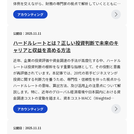
で、調整事項や外部経済環境の影響を考慮した上での適切な運用が
状況と併せて検証することが望まれます。 一方、EBITDAは減価償
体例を交えながら、財務の専門家の視点で解析していくとともに、
に、SG&Aには固定費と変動費、さらには半変動費が混在している
づく付加価値割や資本割が設定され、所得とは独立して一定の税額
不可欠であり、企業内部でのEVA目標の設定や各部署での資源配分
却費を除外することにより、企業のキャッシュフローに近い利益水
改善策を提示する。 安全余裕率とは 安全余裕率は、実際に計上さ
ため、それぞれの性質を正確に把握し、今後の売上高の変動に応じ
が算定されることになります。 特に、令和6年度の税制改正におい
アカウンティング
の最適化など、実務上の活用には多角的な戦略と細心の注意が求め
準を把握できるというメリットがある一方で、設備投資の規模やそ
れた売上高が損益分岐点売上高をどれほど上回っているかを割合で
た費用構造の管理が求められる。 固定費に関しては、企業が生産
ては、従来「資本金1億円超の法人」が外形標準課税の対象とされ
られます。 近年、EVAはコカ・コーラ、花王、オリックスなど、世
の内容を無視してしまう。特に、長期的な経営計画や設備更新が頻
示す指標であり、企業が赤字に陥るリスクに対してどれほどのバッ
量や販売量にかかわらず一定額を支払い続ける負担があるため、経
ていましたが、企業の財務戦略や組織再編の多様化に対応すべく、
界的に評価の高い企業で採用されることでその有効性が実証されて
繁に行われる業種の場合、単純にEBITDAのみを基に企業価値を評
ファー（余裕）があるのかを数値的に評価するために用いられる。
済環境の変動や市場の不況期などにおいても影響を受けやすい。
新たな要件が追加されました。具体的には、前事業年度に外形標準
公開日：2025.11.11
います。これらの企業は、EVAを業績評価やインセンティブ制度に
価すると、実際には資産の劣化や将来的な投資の必要性を見落とす
具体的には、損益分岐点とは、固定費と変動費が売上高からまかな
また、変動費は売上げの増減に直結するが、その予測は事業計画や
課税対象であったにもかかわらず、資本金が下回る場合や、100%
組み込むことで、経営陣が常に資本コストを意識し、無駄な投資を
リスクが生じます。 さらに、EBITDAマルチプルという企業価値評
われ、利益がゼロとなる売上レベルを意味する。このため、安全余
マーケティング戦略の具体性に依存するため、正確なデータを基に
子会社などの組織形態を理由に対象から除外される事例が見受けら
ハードルレートとは？正しい投資判断で未来のキ
抑制して収益性の高い事業に注力する体制を構築してきました。ま
価手法は、対象企業の企業価値（EV）をEBITDAで割って計算さ
裕率は、実際の売上高から損益分岐点売上高を差し引き、その差分
したシナリオ分析が必要となる。 第二に、業界や企業規模によっ
れたため、資本金と資本剰余金の合計額に基づく基準が導入された
ャリアと収益を高める方法
た、投資判断や事業ポートフォリオ管理においても、EVAは企業が
れ、その倍率が買収回収期間の目安として利用されます。しかしな
が売上高全体に占める割合を求める計算式に基づいて算出される。
てSG&A比率は大きく異なる。 エネルギー企業や素材企業などでは
のです。この結果、実態として大規模な企業グループであっても、
新規事業への投資や既存事業の見直しを行う際の重要な羅針盤とな
がら、この倍率は、企業のビジネスモデル、ブランドバリュー、事
この指標は、売上高が減少した場合や市場環境の変化に対して経営
一般的にSG&A比率が低水準に留まる一方、消費者向け製品を扱う
近年、企業の投資評価や資金調達の手法が高度化する中、ハードル
一定基準を超えた場合は外形標準課税の対象となり、全体としての
っています。 20代の若手ビジネスマンにとって、EVAの理解は、企
業スケール、さらには人材力や技術力といった非数値的要素にも大
がどの程度耐性を持てるかを測る上で非常に有用である。安全余裕
企業、特に製薬やバイオテクノロジー、医療関連企業においては、
レートは投資判断の根幹をなす重要な指標として、その役割と意義
税負担の公平性が確保される仕組みとなっています。 また、外形
業経営の本質や投資判断の基本となる資本コストの概念を深く学ぶ
きく左右されるため、数値上は一律に評価することが困難です。
率が高いほど、企業は一時的な売上減少に対しても黒字を維持でき
SG&A経費が売上の40％～50％を超える場合もあるため、横並びで
が再評価されています。本記事では、20代の若手ビジネスマンが
標準課税を適用する場合、法人事業税は所得割に加えて、付加価値
絶好の機会となるでしょう。急激な市場環境の変化の中で、従来の
また、海外企業と国内企業の比較にも注意が必要です。各国の会計
る可能性が高く、逆に低い場合は、ほんの僅かな売上減に留まって
の比較には注意が必要である。 企業同士で経費の報告方法や項目
投資に関する判断力を養うため、専門性・信頼性を伴った視点から
割や資本割が組み合わされ、全体の税額が算出されます。例えば付
利益指標だけでは不足する場面が増える中、EVAは数値の背後にあ
基準や減価償却の手法、さらには税制や金利環境が異なるため、
も業績が悪化するリスクがあると判断される。 安全余裕率の計算
の区分方法に差異があることから、SG&A比率の数値だけで企業の
ハードルレートの意味、算出方法、及び活用上の注意点について解
加価値割は、企業の報酬給与額や純支払利子、純支払賃借料等のデ
る経営戦略や企業価値創造の真意を読み解くための強力なツールと
EBITDAを用いることで一部の違いを調整できるものの、完全に同
方法と損益分岐点比率との関係性 安全余裕率を正確に算出するた
健全性や効率性を単純に比較することは危険であり、各社の報告基
説します。特に、近年のグローバル経済環境や日本国内における資
ータに基づいて算定され、一方で、資本割では資本金等を基準に一
して機能します。今後、企業内での意思決定や、投資先企業の評価
一条件での比較は不可能です。ゆえに、複数の指標を併用すること
めには、まず損益分岐点売上高の理解が必要である。損益分岐点売
準や会計処理方法を考慮しなければならない。 第三に、SG&A経費
金調達コストの変動を踏まえ、資本コストWACC（Weighted
定の税率が適用されます。各地方自治体によって税率は異なるもの
基準としてEVAがさらに浸透することが予想され、経営の専門家の
で、企業の全体像を捉えるアプローチが必要となります。 以上の
上高は、固定費を1から変動費率を差し引いた値で除する計算式に
削減を目的とした施策には、短期的な効果とともに長期的な影響と
Average Cost of Capital）やリスクプレミアムといった要素を理解
の、東京都や大阪府の場合、所得割で1.0%から1.18%、付加価値
アカウンティング
みならず、若手経営者や投資家にとっても必須の知識となるでしょ
ように、EBITおよびEBITDAはそれぞれ独自のメリットを有しなが
より求められる。具体的には、次の式で示される。 固定費÷(1－
いう両面を伴うトレードオフが存在する。 たとえば、営業担当者
することが、実務における熟慮ある投資判断の一助となるでしょ
割で1.26%、資本割で0.525%といった基準が用いられており、実
う。 総じて、経済付加価値（EVA）は単なる経営指標にとどまら
らも、使用する際には注意深い分析と補足的な評価が求められる指
変動費率)=損益分岐点売上高 ここで、変動費率は「変動費÷売上
への報酬体系や広告費の削減は、一時的なコスト圧縮には寄与する
う。 ハードルレートとは ハードルレートとは、投資判断の際に求
務担当者は地域ごとの相違点を正確に把握する必要があります。
ず、資本コストを含めた包括的な経営戦略の評価手法として、その
標であると言えます。株式投資やM&A、さらには企業内部の経営判
高」で求められる。実例として、総売上高が1億円、固定費が500
が、過度に行うと市場シェアの低下やブランド価値の毀損、従業員
められる必要最低限の収益率を指し、英語表記の「hurdle rate」に
外形標準課税の注意点 外形標準課税の適用にあたっては、数多く
公開日：2025.11.11
意義を増しています。企業が真に持続可能な成長を遂げるために
断において、これらの指標の特徴と限界を正しく理解し、総合的な
万円、変動費が2,500万円の場合、変動費率は0.25となる。これに
ロイヤルティの低下を招くリスクがある。 経営陣は、SG&A経費の
由来する用語です。投資案件において、得られる見込み収益がこの
の留意点が存在します。まず、従来の基準に加えて、新たに追加さ