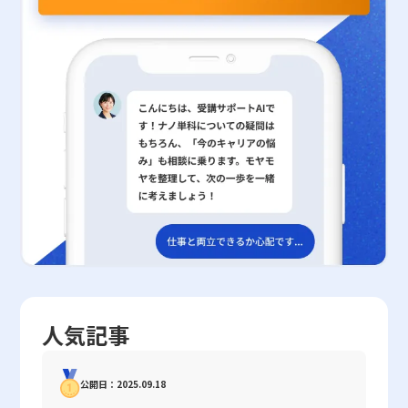
点比率との関係性（安全余裕率＋損益分岐点比率=100％）を把握
内部の経営改善策が講じられているのか、外部環境の影響によるも
を仰ぎながら適切な対策を講じる必要がある。また、証憑の整備、
ことが、自身のキャリア形成や将来的な経営判断において極めて有
することにより、売上の内訳や費用構造の改善ポイントが明確にな
のなのかを判断する必要があります。 また、安全性の数値が一見
記帳の正確性、さらには各種手続きの期限遵守など、基本的な事務
益であると考えられます。また、企業の資金調達環境や市場リスク
り、経営戦略の策定においても有効なエビデンスを提供するものと
高水準であっても、流動性の確保が短期的に不十分であるケース
管理の徹底が、節税対策を成功に導く鍵となる。これらの取り組み
の変動に応じた柔軟な投資判断を行うためにも、ハードルレートを
なります。 経営者や財務担当者は、安全余裕率が示す数値をもと
や、過大な固定資産への投資が長期的な資金負担につながるリスク
は、短期的な節税効果だけでなく、長期的な経済的安定や資産形成
含めた複数の評価指標を総合的に活用する姿勢が求められます。最
に、固定費の見直し、変動費のコストダウン、さらには売上拡大策
も考慮しなければなりません。さらに、最新の会計基準や税制改正
に直結するため、20代という若い時期からの意識改革が求められ
終的には、これらの知識と分析力が、長期的な成長と持続可能な企
の導入といった具体的な戦略を検討することが求められます。 特
の動向にも注意を払い、指標に反映させるべき要素が抜け落ちてい
る。最終的には、自身のライフプランに合わせた最適な節税策を構
業経営の実現に寄与するものと確信しています。今後も、経済環境
に、当記事で触れた各項目については、実際の経営実務においても
ないか、慎重な検証が求められます。 最後に、経営者自身がこれ
築し、現状の手取り収入の確保と将来の資産構築の両面から、健全
および市場動向の変化を適切に把握し、投資判断の高度化を図るた
頻繁に議論されるテーマであり、若手ビジネスマンにとっては、こ
らの指標を用いて内部管理を徹底するとともに、外部の専門家やコ
な財務体質の確立を目指すことが肝要である。 以上の内容を踏ま
めの基礎知識として、ハードルレートの理解を深めていただければ
れらの指標を理解し、実践に落とし込むことが今後のキャリアにお
ンサルタントと協力して、客観的な視点から企業の財務状態を評価
え、今後も継続的に自身の税務戦略を見直し、必要に応じて専門家
幸いです。 以上の内容を踏まえて、現代の複雑な経済環境下にお
いて大きなアドバンテージとなるでしょう。 総じて、安全余裕率
することが不可欠です。 まとめ 企業の安全性分析は、決算書に基
との連携を強化することで、より効果的な節税対策を講じることが
いて、如何にして投資案件のリスクと収益性を評価すべきかという
は経営判断のための一つの重要なツールであり、その数値だけでな
づく財務指標を通じて、経営の安定性や資金繰りの状況を客観的に
できる。これにより、日々の業務におけるパフォーマンス向上のみ
視点が明確となりました。資本コストWACCおよびリスクプレミア
く、背後にある費用構造や市場環境を総合的に理解することが、健
把握するための強力なツールです。株主資本比率、流動比率、当座
ならず、将来的な資産形成にも大きく寄与する結果が期待される。
ムを正確に算出し、適切なハードルレートを設定することは、投資
全な経営体制の構築に直結すると言えます。 経営環境が変化する
比率、固定比率、インスタント・カバレッジ・レシオという5つの
経済情勢や税制度の変化を敏感に捉え、柔軟かつ戦略的に対応する
の成功に不可欠な要素です。また、IRRやNPVといった他の評価指
現代においては、従来の固定概念にとらわれず、数字の裏に潜むリ
指標は、それぞれ異なる角度から企業の財務状況を照らし出し、経
ことが、現代のビジネスマンにとって不可欠な要素である。
標との併用により、より多角的な判断が可能となるため、各企業お
スクと潜在的な成長機会を見極めるための、柔軟かつ戦略的なアプ
営リスクや持続可能性を評価する上で大変有用です。 ただし、そ
よび投資家は自社の状況や市場条件に応じた柔軟なアプローチが求
ローチが求められています。 今後も市場環境の変動や新たなビジ
れぞれの指標は単体では全体像を示すものではなく、業界特性や過
められます。今後、グローバル市場や国内経済の動向を踏まえた上
ネスチャンスに対して迅速に対応しつつ、安定した経営基盤の構築
去の実績、さらには将来の経営環境などと合わせて総合的に分析す
で、より精度の高い投資評価モデルの構築が急務となるでしょう。
人気記事
を目指すために、安全余裕率をはじめとする財務指標の重要性を再
る必要があります。特に、急激な数値変動や、指標間の不整合が見
一連の理論的背景と実務上の注意点を理解し、投資判断に生かすた
認識し、戦略的な経営判断へと結びつけていくことが必要です。
られる場合には、詳細な原因分析と適切な経営対策が求められま
めの知識を蓄積していただくことが、将来的なキャリア構築や企業
これにより、短期的な利益追求だけでなく、中長期的な経営の安定
す。 今回解説した内容を基に、若手ビジネスマンが将来のキャリ
戦略の策定において、大きなアドバンテージとなることは間違いあ
公開日：2025.09.18
性を確保し、持続可能な成長を達成するための礎が築かれることで
アや投資判断において、企業の財務安全性を正しく理解し、適切な
りません。 最後に、本記事で取り上げたハードルレートの基本概