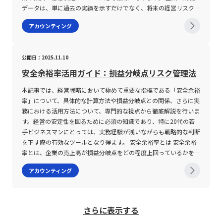
データは、単に過去の実績を示すだけでなく、将来の経営リスクや
から一定の金額を差し引くことで課税対象となる所得を減少させる
いては、単なる数値としての捉え方ではなく、全体のビジネスモデ
ここでは、安全余裕率を改善するための3つの主要な方法について
とが、経済環境の変化に対応し、持続可能な成長を実現する上で重
標として、投資案件の採否判断に寄与する役割を保持しています。
費及び一般管理費（租税公課）として計上しなければならないた
成長可能性を示唆する材料としても重要です。特に20代という若
ものであり、例えば配偶者控除や扶養控除、医療費控除、生命保険
ルや市場環境、さらには内部の経営戦略との関連性を十分に議論す
詳しく解説する。 まず1つ目の方法は、売上高の増加である。売上
要である。 最新の会計ソフトウェアやERPシステムの導入によ
また、投資判断における手法として、「正味現在価値NPV(Net
め、会計上の仕訳や数字の整合性に十分注意を払う必要がありま
アカウンティング
手ビジネスマンにとって、企業の安全性分析の基本概念を理解する
料控除などが該当する。一方、税額控除は、既に算出された税額か
る姿勢が、今後のビジネスシーンでの成功につながると考えられま
高を増加させるためには、既存顧客へのアップセルおよびクロスセ
り、リアルタイムのデータ分析と効率的な費用管理が可能となり、
Present Value)」や「内部収益率IRR(Internal Rate of Return)」とい
す。また、税務申告においては、必要な添付書類の種類や提出期限
ことは、キャリア形成における就職先選びや投資判断に大きな影響
ら直接差し引く形で軽減を実現するため、効果が直截的に現れる制
す。
ルの強化、新規顧客の獲得、さらには製品やサービスの単価向上を
SG&A経費の適切なコントロールを通じた企業の収益性向上が期待
った評価方法と併用されることが一般的です。NPVがプラスであ
が厳格に定められているため、適正な書類管理と電子申告システム
を及ぼします。本記事では、企業の安全性を測るために広く用いら
度である。現行の税制においては、税額控除の方が節税効果が大き
図る施策が必要となる。特に、商品やサービスの付加価値を高める
される。 以上のように、SG&Aの包括的な理解は、企業経営におけ
り、かつIRRがハードルレートを上回る場合、その案件は投資する
の活用が不可欠です。 電子申告に関しては、従来より義務化され
公開日：2025.11.10
れている代表的な5つの指標について、各指標の計算方法や活用
いとされ、計画的な制度利用が求められる。 最新の税制改正によ
ことで、単価の向上を実現しつつ、同時に顧客満足度の向上も期待
る意思決定プロセスの質を高める上で非常に有用であり、若手ビジ
に値すると判断されます。逆に、これらの指標がハードルレートを
ているe-TaxおよびeLTAXの利用が推奨されます。外形標準課税対象
法、さらに分析を行う際の留意点を解説します。 安全性分析とは
り扶養控除の所得要件が引き上げられるなど、過去からの制度変更
安全余裕率活用ガイド：損益分岐点リスク管理法
できる。ただし、売上増加施策を打ち出す際には、販売促進や広告
ネスマンや経営層にとっても不可欠な知識となる。 経営環境がま
下回る場合は、リスクが高い、もしくは予想されるキャッシュフロ
法人の場合、財務データの正確な入力、別表の連携、さらに自動計
安全性分析とは、企業の財務健全性や資金繰りの安定性を判断する
も踏まえながら、毎年の税制の見直しに対応することが、長期的な
費などの費用が増加する可能性があるため、収益性の改善と費用対
すますグローバル化・デジタル化する中で、SG&A経費の継続的な
ーが不十分である可能性が示唆され、慎重な対応が必要となりま
算機能を備えた最新の税務申告システムを導入することで、申告業
本記事では、経営戦略において極めて重要な指標である「安全余裕
ために、決算書に記載された各種財務諸表の数値を統合的に評価す
資産形成において極めて重要である。制度内容自体も、住宅ローン
効果のバランスを慎重に評価する必要がある。 2つ目は、固定費の
見直しと最適化は、企業が市場で持続的な競争優位性を保つための
す。このように、ハードルレートは単なる数字ではなく、経営戦略
務の効率化が期待されます。特に、申告奉行iクラウドのようなシ
率」について、具体的な計算方法や損益分岐点との関係、さらに実
る手法です。企業活動は、市場環境や経済情勢の変動、内部要因な
控除やふるさと納税、配当控除など、新たな制度の導入や改正が随
削減である。固定費は売上高や生産量に関係なく一定の水準で発生
必須条件である。 そのため、企業は積極的に最新の分析手法や財
や財務管理における多角的な指標の一つとして位置付けられていま
ステムは、入力作業の自動化、データ転記の正確性、さらには法的
務における活用方法について、専門的な視点から徹底解説を行いま
ど様々な影響を受けますが、こうした経営リスクや外部ショックに
時行われているため、常に最新情報をキャッチアップしながら、各
する費用であるため、これをいかに効率化するかが安全余裕率の改
務管理ツールを導入し、経費削減だけではなく、成長戦略と連動し
す。 ハードルレートの注意点 ハードルレートを投資判断に活用す
要件との整合性を確保する点で、若手ビジネスマンを含めた実務担
す。経営の安定性を図るために必須の知識であり、特に20代の若
対して継続的な事業運営が可能かどうかを判断するには、十分な資
自の状況に応じた最適な節税プランを策定することが求められる。
善に直結する。たとえば、事業所や工場の家賃交渉、広告宣伝費の
た投資判断を行っていくことが重要である。 最終的に、SG&A経費
る際には、いくつかの留意点があります。まず、資本コストWACC
当者にとって大きな助けとなります。なお、電子申告の遅延や不備
手ビジネスマンにとっては、実務経験が浅いながらも戦略的な判断
本余力や流動性が必要です。 具体的には、自己資本比率、流動比
節税対策の注意点 節税対策を実施するにあたっては、制度の趣旨
見直し、不要な人件費の整理などが挙げられる。特に、固定費の中
の適切な管理は、企業の短期的な利益改善のみならず、長期的なビ
の算出には、各種要因の市場評価や企業固有の財務状況が大きく影
があれば、不申告として取り扱われる恐れがあるため、期限内の申
を下す際の有効なツールとなり得ます。 安全余裕率とは 安全余裕
率、当座比率、固定比率、インスタント・カバレッジ・レシオとい
を正しく理解し、制度上の要件や注意事項を遵守する必要がある。
には直接売上に結びつかない費用が多く含まれていることから、定
ジネスサステナビリティの確保に寄与するものである。 今後も、
響するため、その誤差や変動リスクを十分に理解する必要がありま
告完了に向けた適切な内部管理体制が求められます。 また、各地
率とは、企業の売上高が損益分岐点をどの程度上回っているかを示
った財務指標を計算し、その数値がどの程度安定か、また業界の標
ここでは、節税対策における主な注意点について、サラリーマンと
期的なコスト分析を通じて削減可能な部分を特定し、効率化を図る
経済情勢や業界特性の変動を注視しながら、戦略的なSG&A管理手
す。WACCの算出式は、「株主資本コスト×株主資本の割合＋負債
方自治体ごとの税率や経過措置、さらには改正後の運用実例など、
す指標です。言い換えれば、赤字に転落するリスクを定量的に把握
準値と比較してどの位置にあるのかを検証することで、企業が短
個人事業主それぞれの視点から整理する。 まず、サラリーマンの
ことが重要である。 3つ目は、変動費の削減である。変動費は、原
法の進化が求められる時代において、現場のビジネスマンはこれら
コスト×(1－実効税率)×有利子負債の割合」で求められ、この計
細部にわたる運用上の差異を踏まえると、専門家との連携を図りな
アカウンティング
するための経営安全率とも呼ばれ、経営状態の健全性を判断する上
期・中期的な資金繰りに耐えうる体制を整えているかを判断しま
場合、給与所得控除の範囲内で利用できる各種控除、特に特定支出
材料費や外注費、運送費等、売上高の変動に比例して増減する費用
の知識を実践に活かすことで、大きな価値を創出することが期待さ
算に用いる各パラメーターは市場環境や企業の信用力、または業界
がら進めることが肝要です。税務調査のリスクや、今後の制度改正
で有効な財務指標となります。 計算式は以下の通りです。 （売上
す。 安全性分析は、単に数値を計算するだけでなく、数値の推移
控除においては、控除対象となる支出が「通常必要」と認められた
である。変動費を削減することは、損益分岐点売上高を低下させる
れる。
の特性によって変動します。そのため、過去のデータや市場の平均
の動向も見逃せないポイントとして挙げられます。これらの点につ
高 － 損益分岐点売上高）÷ 売上高 × 100（％） この式により、
や業界特性、さらには経営環境の変化を踏まえた総合的な視点で評
ものでなければならない。例えば、通勤費や職務上の出張費、研修
効果が期待できる。一方、変動費は通常、製品やサービスの品質を
値に偏りすぎず、最新の情報を元に算出することが求められます。
いては、定期的な情報収集と内部研修を通じて、最新の法令知識を
実際の売上高が赤字に転じるまでの「余裕」をパーセンテージで示
価することが求められます。これにより、企業が市場の逆風に対し
費などが該当するが、生活費とは切り離して合理的な支出である必
維持するために欠かせない費用であるため、単純に削減するのでは
次に、リスクプレミアムの設定に関しても慎重な検討が不可欠で
身につけることが、長期的な企業の健全な運営に寄与するものとい
さらに表示する
すことが可能です。 安全余裕率は、計算結果が高いほど、売上が
てどの程度の耐性を有しているか、また財務基盤の脆弱性が将来に
要がある。また、控除額は会社の規定や税務署の審査を経るため、
なく、生産効率の向上やサプライチェーンの最適化を通じて、費用
す。リスクプレミアムは、国債などのリスクフリーレートに対する
えます。 まとめ 外形標準課税は、従来の所得に依存した法人事業