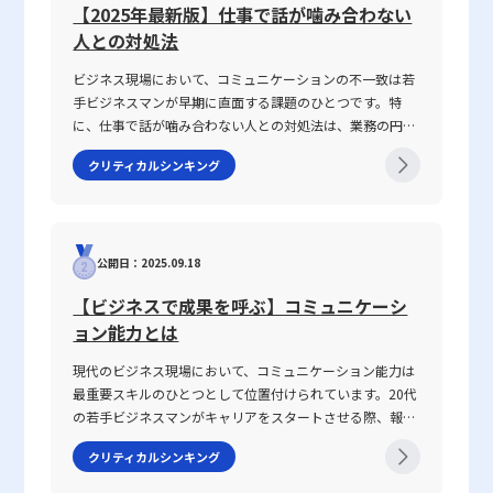
しょう。 以上の内容を踏まえ、読者各位におかれましては、今一
判断材料として活用していただければ幸いです。企業の安全性を把
【2025年最新版】仕事で話が噛み合わない
念およびその計算方法は、実務に直結する重要な指標であり、投資
度自社の財務体質を精査いただき、安全余裕率という視点から経営
握することは、経営戦略のみならず個々のキャリア形成にも大きく
判断における安全弁として、また成長戦略立案の基礎として広く活
人との対処法
戦略を再構築する契機とされることを期待します。
寄与するため、今後のビジネスシーンにおいて必ず役立つ知識とな
用されることが期待されます。今後も、企業の投資判断や資金調達
るでしょう。 このように、安心して事業を推進していくために
ビジネス現場において、コミュニケーションの不一致は若
戦略の策定において、ハードルレートをはじめとする財務指標の動
は、日々の決算書の読み解きと、複数の財務指標をバランス良く活
手ビジネスマンが早期に直面する課題のひとつです。特
向に注視することが、経営者や投資担当者の必須の知識となるでし
用した総合的なアプローチが不可欠です。常に最新の財務情報に目
に、仕事で話が噛み合わない人との対処法は、業務の円滑
ょう。若手ビジネスマンの皆様には、これらの概念を正しく理解
を向け、内外の経済環境の変化に柔軟に対応することで、持続可能
な遂行や信頼関係の構築に直結する重要なテーマです。
し、実務における応用力を養うと共に、日々変化する市場環境に柔
クリティカルシンキング
な経営体制を築いていくことが求められます。
2025年の現代において、情報の多様化や働き方の変化が進
軟に対応できる戦略的思考を構築していただきたいと考えます。
む中、明確な意図伝達が求められ、話がかみ合わない状況
を改善するための具体的手法が注目されています。本記事
では、なぜ「話が噛み合わない状態」が生じるのか、その
公開日：2025.09.18
原因と背景を整理するとともに、仕事で話が噛み合わない
人との対処法を具体的に解説します。多くの若手ビジネス
【ビジネスで成果を呼ぶ】コミュニケーシ
マンが抱えるコミュニケーションギャップについて、論理
ョン能力とは
的思考を交えて解説し、実務で役立つヒントを提供しま
す。 話がかみ合わない状態とは ビジネスシーンにおける
現代のビジネス現場において、コミュニケーション能力は
「話がかみ合わない状態」とは、意図や目的の認識のズ
最重要スキルのひとつとして位置付けられています。20代
レ、情報の伝達不足、さらには前提条件の違いにより、相
の若手ビジネスマンがキャリアをスタートさせる際、報
手と効果的なコミュニケーションが図れない状況を指しま
告・連絡・相談はもちろん、上司・部下、部署間、さらに
す。多くの場合、このような現象は一方的な問題ではな
クリティカルシンキング
は対外の取引先との関係構築にもおいて、この能力は不可
く、双方の認識の不一致や話の抽象度が高すぎることから
欠です。この記事では「ビジネスにおけるコミュニケーシ