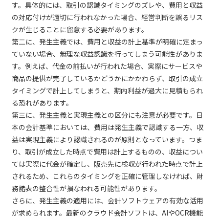
す。具体的には、取引の認識タイミングのズレや、費用と収益
の対応付けが適切に行われなかった場合、経営判断を誤るリス
クが生じることに留意する必要があります。
第二に、発生主義では、費用と収益の計上基準が明確に定まっ
ていない場合、無理な収益認識を行ってしまう可能性がありま
す。例えば、代金の前払いが行われた場合、実際にサービスや
商品の提供が完了しているかどうかにかかわらず、取引の成立
タイミングで計上してしまうと、期内利益が過大に見積もられ
る恐れがあります。
第三に、発生主義と実現主義との区分にも注意が必要です。日
本の会計基準においては、費用は発生主義で認識する一方、収
益は実現主義により認識されるのが原則となっています。つま
り、取引が成立した時点で費用は計上するものの、収益につい
ては実際に代金が確定し、販売先に検収が行われた時点で計上
されるため、これらのタイミングを正確に管理しなければ、財
務諸表の整合性が損なわれる可能性があります。
さらに、発生主義の適用には、会計ソフトウェアの有効な活用
が求められます。最新のクラウド会計ソフトは、AIやOCR機能