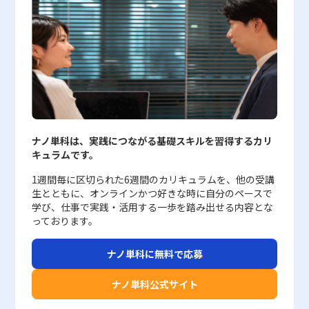
基礎スキルを磨くことが、今後のキャリア形成において大きな武器
把握し、強固な連想を形成することが可能となります。 また、ブ
タルツールやCRMシステムの活用が重要となります。 顧客の購買
差を引き起こす可能性がある。市場の動向は季節性、消費者嗜好の
ことが不可欠である。第一に、市場や消費者のニーズを事前に徹底
者の口コミやSNS上での自然な情報拡散を意味し、広告費用が抑制
となるでしょう。さらに、部門間の連携やナレッジ共有を通じて、
ランド連想を形成する過程においては、時間と継続的な努力が求め
行動やアクセスデータをもとに、個々のニーズに応じたカスタマイ
変化、外部環境の影響など複数の要因に左右されるため、長期的な
的に分析することが求められる。情報量が飛躍的に増加している現
される一方、口コミ効果による波及効果を期待できる。 また、ク
常に最新の市場動向や競合情報を取り入れる姿勢は、個々の営業力
られます。短期間で急激にブランド認知を向上させるためのプロモ
ズを施す取り組みが、製品の付加価値を高める一助となります。
データや複数シナリオに基づく分析が推奨される。 また、価格弾
代において、単一のデータに頼るのではなく、複数の視点から消費
リエイティブ戦略においては、ターゲットに対して明確なメッセー
の向上のみならず、組織全体の成長にも直結します。 今後、企業
ーションは、一過性の効果に終始してしまう場合があるため、長期
また、オンライン上でのフィードバック収集や、SNSを活用したコ
力性の高い商品やサービスでは、価格変更による需要の変化が予想
者行動を読み解く必要がある。市場環境は常に動的であり、季節変
ジを届けるために、広告のコンセプト、デザイン、コピーライティ
が直面する市場環境はますます厳しくなることが予想される中で、
的な視点に立った戦略が必要です。広告やキャンペーンを通じて、
ミュニケーションは、顧客との関係性を強化し、市場の変化に迅速
以上に大きくなることがあるため、無計画な値下げは利益を著しく
動や突発的なトレンドの変化に対応できる柔軟性が戦略には求めら
ングといった創造的な要素を重視する。ターゲット分析を徹底する
セリングとマーケティングの双方を効果的に活用することが、唯一
一貫して企業の価値や理念、そして独自の魅力を伝えることが、消
に対応するための貴重な情報源となります。 第三に、営業戦略の
圧迫する恐れがある。例えば、価格弾力性が高いカテゴリにおいて
れる。また、消費者の生の声を定期的に収集するプロセスが、戦略
ことで、消費者の心理や購買行動に即した訴求ポイントが浮かび上
の競争優位性となることは明白です。そのため、若手ビジネスマン
費者の記憶に確実に刻まれる鍵となります。 また、オンライン環
見直しと最適化が求められます。 ターゲット顧客の再選定や、営
は、消費者が慎重に購入を検討する傾向があるため、値下げキャン
の実効性を担保するうえで非常に重要である。アンケート調査、オ
がり、結果として広告の効果を高めることが可能となる。 さら
は、実践的な営業スキルの向上とともに、マーケティングの戦略的
境の発展により、SNSやWebサイト、口コミサイトなどのデジタル
業プロセスにおける各ステップの効率化は、企業全体の競争力強化
ペーンを実施する際には、利益率と広告・プロモーション費のバラ
ンラインレビュー、SNS上でのフィードバックなど、様々な手法を
に、広告戦略はマーケティング全般の一部として位置付けられる。
視点を取り入れたアプローチを習得することで、自らのキャリアパ
チャネルがブランド連想に与える影響も無視できません。これらの
に直結します。 具体的には、顧客セグメンテーションの精緻化、
ンスを十分に考慮する必要がある。また、逆に価格弾力性が低い商
組み合わせ、実際にどのような点が評価され、どのような改善が必
マーケティング戦略の中で、広告はPromotionの要素として機能
ナノ単科は、実践につながる基礎スキルを習得するカリ
スを大きく飛躍させるチャンスを掴むことができるのです。企業全
チャネルにおいて、企業が適切な情報発信を行い、消費者との信頼
パイプライン管理の徹底、さらには営業担当者への定期的なトレー
品に対しては、値上げを行っても需要が大きく減退しないことか
要とされているかを把握することが不可欠である。特に、若年層を
し、商品やサービスの認知拡大、ブランド価値の向上、直接的な売
キュラムです。
体としても、セリングに必要な支援体制の整備や、継続的な研修プ
関係を築くことは、ブランド連想の強化に直結します。一方で、情
ニングと評価制度の導入が有効です。 以上のような取り組みを総
ら、企業戦略上の価格改定が容易である一方、過剰な値上げはブラ
中心としたターゲット層に向けた販促戦略では、彼らの生活様式や
上向上に大きく貢献する。マーケティングにおける4P（Product,
ログラムの導入を進めることが、今後の市場での優位性確保に繋が
報の誤った拡散やネガティブな口コミが迅速に広まるリスクにも十
合的に実施することで、企業は単なる価格競争に陥ることなく、顧
ンドイメージや顧客満足度に悪影響を及ぼす可能性がある。 さら
価値観を正確に捉えることが成功の鍵となる。第二に、販促施策に
Price, Promotion, Place）の中で、特にプロモーションに関する部
1週間毎に区切られた6週間のカリキュラムを、他の受講
ると考えられます。 以上のように、セリングは単なる売り込み活
分に留意し、リスク管理や迅速な対応策の整備が求められます。
客に対して独自の価値を提供し続けることが可能となります。 ま
に、企業が価格弾力性を活用する際は、市場全体の需給バランスや
かかるコスト管理が極めて重要となる。過度のコスト削減や、逆に
分が広告戦略の要となる。 広告戦略の注意点 広告戦略を策定し、
生とともに、オンラインかつ好きな時に自分のペースで
動ではなく、顧客の声に耳を傾けながら、戦略的かつ総合的な提案
さらに、ブランド連想の形成は、企業内外のステークホルダーとの
とめ 市場の成熟と共に、商品やサービスのコモディティ化は多く
外部要因（原材料の高騰、自然災害、国際情勢の変動など）を慎重
無計画な投資は、期待した費用対効果を達成できないリスクを伴
実行する際にはいくつかの注意点が存在する。まず、広告そのもの
学び、仕事で実践・活用する一歩を踏み出せる内容とな
を行う高度なビジネススキルとして位置づけられます。各企業が短
連携を欠かせないプロセスでもあります。例えば、販売チャネル、
の企業にとって避けては通れない課題です。 しかし、その危機を
に考慮する必要がある。これらの外部要因により、商品の販売数量
う。戦略立案段階で、具体的な予算配分やROI（投資対効果）のシ
を「目的」と誤認しがちである点に留意しなければならない。広告
っております。
期的な成果と長期的な視点の両輪を回す経営戦略を実現するため
広告代理店、デザイン事務所、さらにはユーザーコミュニティな
単なるリスクと捉えるのではなく、企業の成長機会として捉える視
が一時的に変動することは避けられないが、短期的な変動のみをも
ミュレーションを行い、実際の運用段階でも継続的な効果測定を実
の役割はあくまでマーケティング戦略全体の中の一手段であり、商
に、セリングは不可欠な要素となっているのです。そのため、これ
ど、さまざまな関係者が連動して取り組むことにより、より強固な
点が求められます。 まず、製品やサービスの独自性を高めるため
って戦略を判断すると、誤った結論に至る恐れがある。そのため、
施する必要がある。特に初期段階では、外部の専門家やサービスを
品やサービスの価値を適切に伝えるためのプロセスであるため、広
ナノ単科に無料で応募
からのビジネスパーソンは、日々の業務の中でセリングの各プロセ
ブランド連想が実現されるのです。このような多角的なアプローチ
の技術革新、デザインの刷新、ブランド戦略の再構築が不可欠で
長期的な視点から需要の変化を継続的にモニタリングし、市場状況
活用して、専門的な知見に基づいた費用対効果の検証を行うことが
告出稿そのものが最終目的となってはならない。 また、広告戦略
スを意識的に実践するとともに、自己研鑽を怠らず、組織全体で知
を通じて、ブランドに対する一貫した認識と信頼感を市場全体に浸
す。 また、顧客体験の向上を実現するためには、最新のデジタル
に柔軟に対応する姿勢が求められる。 また、業界ごとに存在する
推奨される。第三に、販促戦略の実施には、綿密なスケジュール管
を策定する際には、戦略の基礎となる目的や予算の明確化が最優先
ナノ単科公式サイト
識と経験を共有することが求められます。 最終的には、セリング
透させることが極めて重要となります。 加えて、ブランド連想の
ツールを活用し、顧客のニーズや市場動向をリアルタイムに把握す
特有の市場環境にも留意が必要である。例として、生活必需品や日
理が要求される。短期的なキャンペーンと中長期的なブランディン
される。目的を定めるためには、3C分析やSWOT分析、STP分析と
という実践的な営業手法が、企業の成長や市場での競争優位性を確
成功事例からも明らかなように、戦略的なブランド構築は、企業の
る仕組みが重要となります。 さらに、営業戦略の見直しとプロセ
用品といった価格弾力性が低い商品群では、消費者の行動はかなり
グ施策をどのように統合するか、また、各施策ごとに明確なマイル
いったフレームワークを有効に活用し、自社の内部状況、市場の状