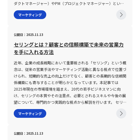
ず、価格変動により現れるのは主に所得効果である。一方、粗補完
発的な需要の変動や一過性のブームの影響を受けにくい安定した売
ダクトマネージャー）やPM（プロジェクトマネージャー）といっ
財の場合は必ずしも一定比率で消費される必要はなく、代替効果と
上構成を実現します。アメリカのWired誌編集長であるクリス・ア
た関連する職種と比較し、PMMはビジネス部門の取りまとめや市
マーケティング
所得効果の両方が見られるが、その相対比率は完璧な補完関係と比
ンダーソンがこの現象に着目し、「ロングテール」と命名した背景
場アプローチに特化した存在として、企業の成長に大きく寄与して
べると弱い。独立財は、ある財の価格変動が他方の財の需要に全く
には、商品の販売数をグラフにプロットした際に、左側に大きな山
います。 PMMとは PMM（Product Marketing Manager）は、「プ
影響を及ぼさない財群である。需要の交差弾力性がゼロであること
が現れる一方で、右側に向かって長く尾を引く形状に類似すること
ロダクトマーケティングマネージャー」として、プロダクトの市場
公開日：2025.11.13
から、理論上は一方の価格変動に連動してもう一方の需要が変化し
が挙げられます。 また、ロングテール戦略は、単なる多品種展開
導入や販売促進を担当する職種を指します。具体的には、ユーザー
ない。具体例としては、傘とおにぎりといった全く関連のない商品
にとどまらず、オンラインショッピングサイトにおける先進の
が求める価値を具現化するための市場調査、ユーザーニーズの特
セリングとは？顧客との信頼構築で未来の営業力
の関係が挙げられる。天候の変動やその他の要因により傘の価格が
UI（ユーザーインターフェース）や検索機能の充実、さらには
定、プロダクトのポジショニングの設定、さらに売り出し方の戦略
を手に入れる方法
変動しても、おにぎりの需要に影響が及ばないという性質がある。
DMP（データマネージメントプラットフォーム）やMA（マーケテ
立案を担います。これにより、単なる製品開発だけではなく、その
これらの財の性質は、消費者の選好や市場環境の変化に応じて、企
ィングオートメーション）などのテクノロジーを活用することによ
製品が市場で正しく評価され、持続的に成長していくための要素を
近年、企業の成長戦略において重要視される「セリング」という概
業が製品ラインナップや価格戦略を検討する際の重要な指標とな
り、顧客が自らの興味や嗜好に応じた商品を容易に発見できる仕組
包括的に管理する役割を持ちます。 従来、プロダクトの企画や開
念は、従来の営業手法やマーケティング活動と異なる視点で位置づ
る。また、経済学におけるスルツキー分解の手法を用いることで、
みを提供する点に強みがあります。 このように、ロングテール戦
発を主導するPdM（プロダクトマネージャー）や、プロジェクト
けられ、短期的な売上の向上だけでなく、顧客との長期的な信頼関
価格変動がもたらす代替効果と所得効果を定量的に分析し、完全代
略は、従来のパレートの法則に挑戦する形で、新たな市場価値を創
全体の進行管理を担うPM（プロジェクトマネージャー）と比較す
係構築にも寄与することが明らかとなっています。本記事では
替財や完全補完財における特性を明確に理解することができる。
出するための有効な手段として、企業の経営戦略の一翼を担ってい
ると、PMMはさらにマーケティングやセールス、顧客サポートと
2025年現在の市場環境を踏まえ、20代の若手ビジネスマンに向
各財の注意点 代替財に関して注意すべき点は、市場における商品
ます。市場が成熟し、競合が激化する現代において、単一の売れ筋
いったビジネスサイドの統括に重点を置いています。市場における
け、セリングの本質やその注意点、必要とされるスキルや今後の展
間の代替性が必ずしも均一でないという実情である。完全代替財は
商品に依存しない多面的な販売チャネルの構築は、持続可能な収益
競争優位性を確立するためには、技術面の優位性だけではなく、ユ
望について、専門的かつ実践的な視点から解説を行います。 セリ
理想的なモデルケースとされるが、現実の市場では多くの場合、粗
モデルの実現に欠かせない要素となっています。 ロングテール戦
ーザーへの訴求方法やブランドポジショニングの明確さが不可欠と
ングとは セリングとは、企業が持つ商品やサービスを直接顧客に
マーケティング
代替財として分類される。粗代替財の場合、価格変動の影響は消費
略の注意点 ロングテール戦略の導入にあたっては、いくつかの課
なります。PMMはこの点において、プロダクトの価値提案を明確化
提案し、短期的な売上の確保を目的とした営業活動全般を指しま
者ごとの嗜好やブランド認知度、製品の質の違いなどにより異な
題と注意点を十分に理解する必要があります。一つ目は、商品管理
し、製品リリース後の市場動向や顧客のフィードバックを迅速に製
す。従来の営業活動が「今すぐ売る」ことに着目する一方で、セリ
り、一定の効用比率で交換されるわけではない。そのため、企業は
の複雑化です。多品種の商品を採用するため、在庫管理、商品の掲
品改善に結びつける重要な役割を果たしています。 さらに、PMM
ングは顧客のニーズに即応し、具体的な提案を通じて売上を達成す
公開日：2025.11.13
市場調査を通じて各製品の代替性を定量的に把握し、価格戦略やプ
載、情報更新、さらには物流面でのオペレーション管理に大きな負
は単独で業務を完結させるのではなく、エンジニア、デザイナー、
るという性質を持ちます。このセリングのアプローチは、売り手主