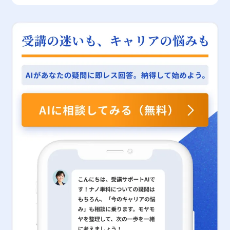
固たるものにするための鍵であると言えるでしょう。そのため具体
売上や市場シェアの拡大、さらには長期的な企業価値の向上といっ
スの最適化によって、ターゲット顧客に合わせた柔軟かつ効果的な
安定しており、値下げによる売上増加効果が限定的であるため、価
ストーンを設定することが求められる。特に、オンラインとオフラ
況、競合環境を総合的に評価することが重要である。これにより、
的な数値目標の設定や、明確な業務プロセスの見直し、さらには営
た効果をもたらします。しかしながら、過度なプロモーションや不
アプローチが可能となり、結果としてコモディティ化から脱却する
格改定の際には慎重な分析が欠かせない。逆に、嗜好品や贅沢品、
インの施策が連動する場合、両者が整合性を持って運用されなけれ
広告戦略の方向性が定まり、効果的なターゲティングが実現でき
業研修やセミナーなどを通じたスキルアップが、今後の成否を分け
適切なメッセージ発信が、消費者に対する逆効果となる場合もある
道筋が開かれます。 Apple、スターバックス、ユニクロといった事
特定のサービス分野では数値が大きく変動するため、実施するキャ
ば、消費者に混乱を与える可能性がある。さらに、販促戦略におけ
る。 さらに、メディア戦略の段階では、カスタマージャーニーマ
る重要な要素となります
ため、各施策の実施に際しては、ターゲット層のニーズや市場の変
例に見られるように、企業は徹底した差別化戦略と顧客中心の経営
ンペーンの効果や市場の反応を事前に十分にシミュレーションし、
るフレームワークの適用も慎重に行う必要がある。STP分析や
ップの作成を推奨する。カスタマージャーニーマップを活用するこ
化を的確に捉える努力が求められます。 まとめ 以上、ブランド連
を実践することで、激化する市場環境においても競争力を維持でき
リスク管理を徹底する必要がある。 特に、既存商品の価格見直し
PASONAの法則といった理論は強力なツールである一方で、実際の
とで、消費者が認知から購買に至るまでの各ステージにおける行動
想のメリットとその構築ステップについて概説してきました。ブラ
るのです。 今後も変動する市場環境を踏まえ、常に進化し続ける
や新商品の市場投入を検討する際には、企業内部での価格弾力性の
現場においては市場の実情や企業の状況に即した柔軟な応用が求め
パターンや心理変化を詳細に把握でき、どのタッチポイントでどの
ンド連想は、消費者が製品やサービスの購入を決定する際に、無意
企業戦略が求められる中で、コモディティ化への対策は企業存続の
理解が重要な判断基準となる。競合他社との比較分析も踏まえ、事
られる。硬直的な運用は、かえって戦略の効果を損なう可能性があ
ような情報を提供すべきかが明確になる。 クリエイティブ戦略に
識のうちに形成される大きな心理的要素です。企業は、まずブラン
鍵を握る要素となります。 経営者や若手ビジネスマンにとって、
前に市場テストや消費者調査を実施することで、価格変更の影響範
るため、状況に合わせたカスタマイズが必要となる。これらの注意
おいては、広告コンセプトやメッセージの選定が極めて重要であ
ド認知から始まり、製品の特徴、ブランドイメージの定着、シチュ
これらの実践的な対策を理解し、自社に適した戦略を策定すること
囲をより正確に把握できる。このため、適切なデータ分析ツールの
点を踏まえた上で、現代の販促戦略は、ただ単に情報や商品の提供
る。情報を詰め込みすぎると、伝えたいメッセージが不明瞭にな
エーションの連想、ブランドロイヤルティの確立、そして最終的な
は、2025年以降のビジネスシーンにおける成功のための重要な要
導入や市場調査専門家との連携が求められ、企業全体での戦略的な
を行うのではなく、消費者との双方向のコミュニケーションを構築
り、結果として効果が半減するリスクがある。したがって、伝える
感情移入という6つのステップを着実に実行することにより、強固
素と言えるでしょう。 以上の知見を踏まえ、各企業が独自の強み
取り組みが不可欠である。 更に、小売業やメーカー間の協議にお
することが求められる。時には、一度策定した戦略を見直し、改善
コンテンツは絞り込み、ターゲットに刺さるキーメッセージに集中
なブランド連想を構築することが可能となります。 特に、アップ
を再認識し、創造的な発想と実行力をもって市場に挑むことが、今
いても、価格弾力性の理解は重要な役割を担う。販売戦略の調整や
する柔軟性を確保するため、PDCAサイクルの導入も重要な手法と
する必要がある。 また、広告出稿後はPDCAサイクル（Plan, Do,
ルやダイソンといった成功事例は、消費者の記憶に深く刻まれるブ
後の持続的な成長と競争優位性の確保につながると考えられます。
キャンペーンの実施、時には卸価格の見直しにおいて、双方が納得
なる。さらに、若手ビジネスマンにとっては、専門家の助言を積極
Check, Action）を迅速かつ継続的に回すことが求められる。広告
ランドイメージの形成が、企業の持続的な成長に寄与している好例
できる形での価格調整が行われなければ、結果として市場全体に悪
的に取り入れること、そして最新のテクノロジーを活用すること
のクリック率やコンバージョン率、さらには顧客からの反応などの
です。これらの企業は、独自のデザイン哲学、革新的技術、そして
影響を及ぼす恐れがある。このような連携の中で、正確な需要予測
が、販促戦略の成功に直結するという認識が必要である。実践段階
指標を定期的にモニタリングし、戦略の改善点や課題を的確に把握
一貫性のあるブランディング戦略を通じて、消費者に高い信頼感と
と適切な価格設定が企業間の信頼関係の維持と市場競争力の強化に
では、自社内だけで完結せず、外部のコンサルティングサービスや
することが、長期的な広告運用の成功につながる。 これらのプロ
強い愛着を与えてきました。一方、ブランド連想の形成において
つながる。 まとめ 本記事では、価格弾力性の定義、計算方法、具
専門ツールを活用し、戦略のブラッシュアップと効率化を図ること
セスを徹底するためには、専門的な知識のみならず、実際の広告運
は、伝えるメッセージの一貫性、オンラインとオフラインの統合的
体例、及びその活用場面と注意点について詳細に解説した。価格弾
が成功の鍵となる。 まとめ 以上、本記事では販促戦略の本質とそ
用経験が求められることから、必要に応じて広告代理店などのプロ
なマーケティング、さらにはステークホルダー間の協力体制が、成
力性は、商品やサービスの販売戦略において極めて重要な指標であ
の効果的な運用方法、さらに実践における注意点について解説して
フェッショナルと協業し、最適な広告戦略を構築することが極めて
功の鍵となる点にも留意する必要があります。 20代の若手ビジネ
り、数値が1を超える場合は価格変更が需要に大きな影響を及ぼす
きた。販促戦略は、消費者に対して単に商品・サービスを伝えるだ
有効な手段となる。 まとめ 広告戦略は、現代の激しい市場競争の
スマンにとって、これらの戦略は、今後のキャリア形成や自社のマ
ことを意味し、1を下回る場合は比較的安定した需要が維持される
けでなく、購入行動に至る過程全体を設計する複合的な手法であ
中でブランド認知を高め、購買行動を促進するための重要なマーケ