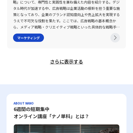
とともに、上司や同僚とのフィードバックを通じてPDCAサイクル
が提供する商品・サービスの品質向上、洗練されたパッケージデザ
す。 スターバックスは、店内の雰囲気やスタッフの教育体制、さ
なる対象の変化率を求める。一方、価格の変化率は、変更後の価格
性を強調するメッセージが重要視されると同時に、各施策が統合的
略」について、専門性と実践性を兼ね備えた内容を紹介する。デジ
を回すことが重要です。さらに、定期的な営業研修やセミナーへの
イン、戦略的なWebデザイン、そして一貫性のある企業ブランディ
らには季節限定メニューなど、顧客体験の向上に重きを置いた戦略
と変更前の価格との差額を用いて計算する。これらの計算は原則と
に機能するような全体像の把握が求められる。 一方で、販促戦略
タル時代が加速する中、広告戦略は企業活動の根幹を担う重要な施
参加によって、業界内の最新の手法やトレンドを取り入れること
ングは、ブランド連想を左右する主要な要因として捉えるべきでし
を実施することで、単なるコーヒー提供企業からライフスタイルを
してプラスの絶対値で評価されるため、マイナスの値が出た場合で
の策定は一過性のプロジェクトではなく、継続的な改善が必須であ
策となっており、企業のブランド認知度向上や売上拡大を実現する
で、競合他社との差別化を図ることが求められます。こうした継続
ょう。これらの要素が統合されることで、消費者は製品を手に取る
提案するブランドへと転換を果たしています。 さらに、アパレル
も、実務上はその絶対値として解釈される。このように、価格弾力
る。市場環境が絶えず変動する中で、当初設定した戦略がその後も
うえで不可欠な役割を果たす。ここでは、広告戦略の基本概念か
的な学習と実践が、セリングにおいて大きな成果を生む鍵となるの
際に「安心感」や「優れたデザイン」、「革新的技術」などのイメ
市場におけるユニクロの取り組みも注目に値します。 ユニクロは
性は市場の反応を定量的に把握するための有用なツールとして、
有効である保証はなく、定期的な効果測定とフィードバックのサイ
ら、メディア戦略・クリエイティブ戦略といった具体的な戦略手
です。 最後に、セリング戦略を実行する上での組織全体のサポー
ージを自動的に連想し、結果的にそのブランドが選ばれる確率が高
「LifeWear」のコンセプトの下、シンプルでありながら高品質な製
様々な業界で活用される。 具体例として、あるコンビニエンスス
クルが欠かせない。これにより、時代のニーズに即した迅速な軌道
法、さらに広告戦略策定の際に活用すべき各種フレームワーク
マーケティング
ト体制についても注意が必要です。多くの企業では、個々の営業担
まります。 さらに、ブランド連想は消費者の意思決定を迅速化す
品をリーズナブルな価格で提供することで、幅広い顧客層に支持を
トアが定番商品の値段を10%上げた結果、販売数量が4%減少した
修正が可能となり、長期的な競争優位性の確保につながる。特にデ
（3C分析、SWOT分析、STP分析）に至るまで、体系的かつ実践的
当者の努力に依存する傾向がありますが、効果的なセリングを実現
る効果も有しており、特定のシーンにおいて「このブランドでなけ
受けています。 このような企業は、価格のみを重視する市場環境
場合について考える。この場合、価格弾力性は4%÷10%、すなわ
ジタルマーケティングの台頭により、リアルタイムのデータ解析を
なアプローチを詳述する。 広告戦略とは 広告戦略とは、企業が提
するためには、マーケティング部門や商品開発部門との連携、さら
ればならない」という無意識の判断を促すため、企業経営において
において、独自の価値提供を徹底することで、他社との差別化を成
ち0.4となり、1を下回るため需要の変動は比較的小さいと判断され
活用し、消費者の反応に基づいた戦略の柔軟な変更が求められるよ
供する商品やサービスの市場での認知度を向上させ、最終的な購買
には経営層からの明確な目標設定と支援が不可欠です。このような
極めて戦略的な役割を果たします。ブランド連想が強固であれば、
功させていると言えます。 これらの事例は、単に製品の機能やデ
る。これに対し、動画配信サービスにおいて月額料金を1,000円か
うになっている。 以上のように、販促戦略は単に売上増加を狙う
行動に結びつけるための計画的なプロセスである。広告戦略は、単
さらに表示する
全社的なサポート体制が構築されて初めて、各営業担当者が自らの
市場での競争が激化している中でも、消費者にとっての第一選択肢
ザインだけに依存するのではなく、顧客との接点全般にわたる体験
ら600円に下げた場合、加入者数が従来の1万人から2万人に増加し
短期的なキャンペーンに留まらず、自社のブランディングや信頼性
なる広告出稿に留まらず、ターゲット市場の選定、メディアの活
スキルを最大限に発揮できる環境が整い、持続可能な成長戦略を実
となりうるのです。 ブランド連想の注意点 ブランド連想を構築す
価値の向上が、コモディティ化を打破するための有効な手段である
たとすると、需要の変化率は100%となり、価格の変化率は40%
の向上など、多岐にわたる目的を包括的に持った施策である。その
用、クリエイティブな表現の考案といった多面的な要素から構成さ
現することができると言えます。 まとめ ここまで、セリングの本
る際には、いくつかの重要な注意点があります。まず第一に、ブラ
ことを示しています。 コモディティ化対策のための具体的な方法
（絶対値）となる。この結果、価格弾力性は100%÷40%＝2.5と
ため、戦略全体の構造を俯瞰的に捉え、消費者の視点と企業の視点
れている。 この戦略は、企業やブランドが持つ独自の価値を効果
質とその注意点、そして求められるスキルや実践的な戦略について
ンドのイメージと実際の製品やサービスとの間にギャップが生じる
企業がコモディティ化に歯止めをかけ、持続的な競争優位性を確立
なり、1を大きく上回るため高い弾力性が示される。 このように、
の両面を考慮した上で、柔軟かつ効果的なアプローチを採用する必
的に伝えるための手段として機能し、消費者の意識改革や行動促進
詳細に解説してきました。セリングは、短期的な売上向上を目指す
と、消費者の信頼を失うリスクが高まります。例えば、高価格帯で
するためには、いくつかの具体策を講じる必要があります。 第一
価格弾力性の数値により、値上げや値下げが販売数量に与える影響
要がある。事例として、最新の業務効率化ツール「Magonote（マ
を狙いとする。具体的には、広告媒体の選択に当たってはペイドメ
と同時に、顧客との信頼関係の構築や長期的なビジョンの共有を通
販売される製品に対して「低品質」や「使い勝手が悪い」というネ
に、製品やサービスにおける独自の価値（USP：Unique Selling
を定量的に理解できるため、企業は価格戦略の策定において、戦略
ゴノテ）」の導入が挙げられる。これは、販促にかかる各種コスト
ディア、オウンドメディア、アーンドメディアという三つの主要な
じて、企業の継続的成長に寄与する重要な営業手法です。マーケテ
ガティブな連想が生じた場合、ブランドとしての価値が大きく損な
Proposition）を明確化することが求められます。 このためには、
的にこの指標を活用することが求められる。特に、価格設定の段階
削減と業務プロセスの効率化を実現するためのソリューションとし
カテゴリーを軸に検討が行われる。 ペイドメディアとは、企業が
ABOUT NANO
ィングが構築する売れる仕組みと並行して、現場での柔軟な対応と
われる恐れがあります。 次に、ブランディング戦略においては、
企業の持つ技術やノウハウ、デザイン、さらにはブランドストーリ
では自社商品だけでなく、競合他社の価格設定や市場動向も併せて
て注目されており、専門家のサポートを受けながら戦略を実行に移
費用を支払い広告を掲載する従来型のメディアであり、テレビ、ラ
6週間の短期集中
高度な提案力が求められるセリングは、現代のビジネス環境におい
一貫性の保持が非常に重要です。企業は広告、パッケージデザイ
ーを効果的に市場に伝える施策が不可欠です。 具体的には、プロ
分析することで、より精度の高い戦略が構築可能となる。 価格弾
す一助となる。このように、販促戦略は多面的な視野から緻密な計
ジオ、新聞、Web広告、SNS広告などが挙げられる。対して、オウ
オンライン講座「ナノ単科」とは？
て極めて重要な役割を担っています。 特に、20代の若手ビジネス
ン、Webデザイン、プロダクトデザインなどの各要素において、統
モーション活動やオンラインマーケティング、展示会などを通じ
力性の注意点 価格弾力性の概念を正確に理解し、活用する際には
画と実践を通じて、企業の成長を促進する重要な取り組みとして位
ンドメディアは自社が所有し運営するWebサイトやSNS、ECサイ
マンにとっては、単なる商品知識にとどまらず、顧客の潜在ニーズ
一されたメッセージとビジュアルアイデンティティを維持する必要
て、消費者に対して自社の製品が持つ独自性を積極的にアピールす
いくつかの注意点が存在する。まず第一に、弾力性の算出には基礎
置付けられている。 販促戦略の注意点 効果的な販促戦略を展開す
トなどであり、ブランドイメージの構築に有効で、長期的な信頼性
を探り、課題発見力やヒアリング力、ロジカルシンキングといった
があります。これにより、消費者はブランドに関する情報を正確に
ることが挙げられます。 第二に、顧客体験の向上に直結するデジ
となる十分なデータが必要であり、短期間のみに依存した計測は誤
るためには、いくつかの注意点を十分に理解し、実践に落とし込む
を育む手法として重要視される。加えて、アーンドメディアは第三