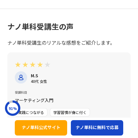
ナノ単科受講生の声
ナノ単科受講生のリアルな感想をご紹介します。
★
★
★
★
★
M.S
40代 女性
受講科目
マーケティング入門
91
%
実践につながる
学習習慣が身に付く
本講座を通じて、マーケティングとは単なる売るための技術
ナノ単科公式サイト
ナノ単科に無料で応募
ではなく、顧客の価値を起点に考える「思考法」であると学