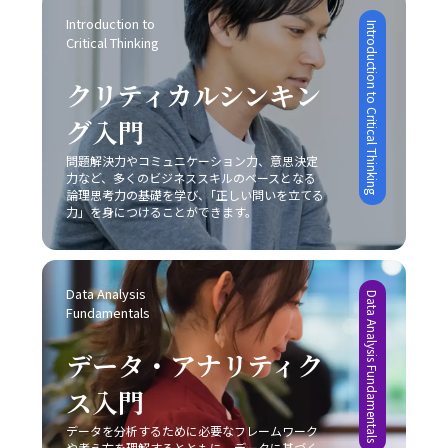
であり、論理的思考、感情表現、非言語的伝達、そして状
なテーマです。タスクの先延ばしは、自己効力感の低下、
どちらの戦略を採用するかは、自社の経営資源、強み、さ
況に応じた柔軟な対応が求められます。特に、若手ビジネ
Introduction to 
Introduction to Critical Thinking
ストレスの蓄積、生産性の低下、さらにはキャリアの成長
らには市場環境の成熟度によって大きく左右されるため、
Critical Thinking
スマンはこの能力を磨くことで、上司や同僚、さらには対
機会の逸失といった深刻な影響を及ぼします。そのため、
慎重な分析が求められます。レッドオーシャンの戦い方に
外のステークホルダーとの信頼関係を築き、組織全体の業
自己管理能力の向上を図るためには、まず自分自身の心理
おいては、既存市場で確固たる地位を築くために、いかに
クリティカルシンキン
績向上や自らのキャリアアップに直結させることが可能と
的背景や業務環境を冷静に分析することが不可欠です。ま
自社の独自性を打ち出し、競合他社との差別化を成功させ
なります。 また、コミュニケーションの成功は意識的な目
た、具体的な改善策としては、以下の8つの方法が有効で
るかが非常に重要な要素となります。 具体例として、大手
グ入門
的設定と適切な手法の選択に依存するため、日々の業務の
あると考えられます。 まず、「とりあえずはじめてみる」
家電メーカーが技術力と広範な販売網という強みを持ちな
中で自らの発言や対話を振り返り、どのように相手に伝わ
というシンプルながらも強力な方法があります。初動の一
問題解決力やコミュニケーション力、意思決定
がらも、成熟市場での競争に挑むケースや、ベンチャー企
っているかを検証する姿勢が不可欠です。若手ビジネスマ
力など、多くのビジネススキルのベースとなる
歩を踏み出すことで、徐々にタスクへの抵抗感が薄れ、以
業が限定されたリソースを最大限に活かしてニッチ市場で
ンとしては、まずは基本的なスキルを習得し、実践を重ね
論理思考力の基礎を学び、｢正しい問いを立てる
降の作業がスムーズに進む効果が期待できます。次に、簡
新たな需要を創造するケースなど、各企業は自社の特性に
ながら「論理」と「感情」のバランスを追求することが、
力」を身につけることができます。
単に実行可能なタスクから取り掛かることにより、成功体
応じた戦略を展開しています。このような事例からも、ど
信頼構築および成果創出への近道であると言えます。今後
験を積み重ねる点も重要です。成功体験は自信を形成し、
の市場戦略を採るにしても、常に自社の強みと市場環境の
も、技術の進化とグローバル化が進む中で、多様なコミュ
やがて大きな課題に対しても積極的に取り組む原動力とな
両面を的確に把握し、その上でレッドオーシャンの戦い方
ニケーション手法を状況に応じて使い分けるセンスを養
ります。 さらに、やるべきタスクに専念できる環境を整え
を実践することが成功の鍵であることが明らかです。 実践
Data Analysis 
い、柔軟な対応力を持つことが求められるでしょう。 最終
Data Analysis Fundamentals
ることも、先延ばし癖の改善に有効です。職場や自宅での
に向けた心構えと今後の展望 レッドオーシャンの戦い方を
Fundamentals
的に、「ビジネスにおけるコミュニケーション能力」にお
雑音や不要な割り込みを排除し、集中できる空間を確保す
実践するためには、単なる理論や事例の学習に留まらず、
ける本質は、発信者が目的を明確にし、受信者がその意図
る工夫は、業務効率の向上につながります。目標を細かく
実際のビジネス現場での迅速な対応と継続的な改善が求め
データ・アナリティク
を正確に理解するという双方の協調です。これを実現する
設定し、進捗状況を明確に把握することで、自分自身の達
られます。まず、自社の強みや改善点を冷静に分析し、ど
ためには、日々の実務の中での振り返りと研鑽が不可欠で
成度を視覚化し、モチベーションを維持することが可能で
ス入門
の戦略が最も有効であるかを判断することが重要です。ま
あり、自らのコミュニケーションスタイルを磨き上げるこ
す。また、締切を2段階で設定する方法も、タスクを段階
た、顧客のニーズや市場動向の変化に敏感であること、そ
とが、結果として組織全体のパフォーマンス向上に繋がる
的に処理し、プロジェクト全体を効率的に管理するための
データを分析するために必要なフレームワーク
して柔軟な戦略の見直しが不可欠となります。市場は常に
のです。自分自身の成長と共に、組織全体での良好な情報
や考え方を理解するとともに、データに基づく