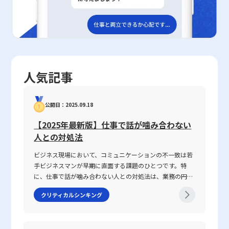
ーケティング活動においても非常に参考になる内容です。市場環境
ことを示す。この指標を正確に把握することにより、企業は新商品
る。オンラインとオフラインのチャネルを巧みに組み合わせ、STP
ティング施策である。戦略の立案に際しては、目的と予算の明確
が高度にデジタル化している今日、消費者とのコミュニケーション
の価格設定、既存商品の価格見直し、割引やキャンペーンの効果測
分析やPASONAの法則といったフレームワークを取り入れることに
化、ターゲットの詳細な設定、最適なメディアとクリエイティブの
手段やブランド価値の形成方法は大きく変化しており、柔軟かつ戦
定、さらに市場の外部要因に対するリスク管理を戦略的に行うこと
より、戦略全体の精度や効果が大幅に向上する。また、戦略の成功
選定が求められる。具体的には、3C分析、SWOT分析、STP分析と
略的に対応することが求められます。企業が今後も競争優位性を保
が可能となる。また、競合他社との比較分析や市場調査の結果を積
には、事前の市場分析や消費者の生の声の反映、適切なコスト管理
いったフレームワークを効果的に活用することで、自社の強みや市
つためには、ブランド連想の強化によって消費者の購買意思決定を
極的に取り入れることで、長期的な収益の最大化だけでなく、企業
とスケジュール管理が不可欠である。近年、情報環境の変化に伴
場ニーズ、競合環境を客観的に評価し、最適な広告出稿計画を策定
促進し、長期的なロイヤルティを構築していくことが不可欠です。
全体の成長戦略においても価格弾力性は不可欠な要素となる。
い、従来の販促施策だけでは十分な効果が得られなくなっている。
することが可能となる。 また、ペイドメディア、オウンドメディ
最終的に、ブランド連想は単なるマーケティング手法を超え、企業
2025年の現代においては、デジタル技術の進展や消費者行動の多
今後は、リアルタイムのデータ解析や、専門ツールを活用した戦略
ア、アーンドメディアといった多角的アプローチの中で、顧客の動
人気記事
戦略そのものに深く根付いた概念として捉えるべきものです。パッ
様化に伴い、より高度なデータ分析と迅速な意思決定が求められ
の見直しが必要となるであろう。特に、若手ビジネスマンにとって
向を踏まえたメディア戦略と、明確に絞り込まれたクリエイティブ
ケージデザイン、Webデザイン、そして企業ブランディングは、す
る。そのため、経営者や若手ビジネスマンは、価格弾力性の基礎知
は、最新のデジタルツールや外部の専門家の知見を積極的に取り入
戦略が連動することで、広告戦略全体の効果が最大化される。 広
べてこの戦略の一翼を担っており、各要素が有機的に連携すること
識をしっかりと身につけ、市場での競争優位性を確保するための戦
れ、時代に即した柔軟な戦略構築が求められる。最終的に、販促戦
告戦略を策定する際には、広告自体が目的化することなく、マーケ
公開日：2025.09.18
で、消費者の心に強烈な印象を植え付けることができるのです。今
略的ツールとして活用することが推奨される。最終的に、企業は自
略は企業全体の成長戦略の重要な一環であり、実践と改善のサイク
ティングの一環としての各プロセスを慎重に設計する必要がある。
後、企業がさらなる成長と差別化を図るためには、ブランド連想の
社商品の特性に応じた価格政策を構築し、安定した収益と市場シェ
ルを通じて、持続的な業績向上を実現するための基盤となる。企業
さらに、広告出稿後もPDCAサイクルを通じて効果測定と戦略の軌
【2025年最新版】仕事で話が噛み合わない
形成とその最適化に注力することが、決定的な成果へとつながるで
アの拡大を目指すべきである。価格弾力性の正確な理解と応用は、
が市場で優位に立つためには、短期的な成果だけでなく、中長期的
道修正を継続的に実施し、常に市場の変化に適応する体制が求めら
人との対処法
しょう。 このように、ブランド連想の構築は、単なる企業のイメ
経営資源の効率的配分とリスク管理の両面から、持続可能な成長戦
な視点に立った戦略の策定と運用が不可欠である。これらの視点を
れる。 現代においては、デジタル技術の進展やSNSの普及に伴
ージ戦略だけでなく、消費者の心に働きかける全社的な取組みとし
略の策定に資するものである。
踏まえ、現在の市場環境に適応した販促戦略の確立が、企業の成長
い、従来のマスメディアだけでなく、オンラインやソーシャルメデ
ビジネス現場において、コミュニケーションの不一致は若
て捉えるべきです。一貫性のあるデザイン、明確なメッセージ、そ
およびブランド価値の向上に直結することは明白である。今後も
ィアを活用した広告戦略が新たな潮流として注目されている。若手
手ビジネスマンが早期に直面する課題のひとつです。特
して消費者との信頼関係の構築を通じて、ブランドは市場において
日々変化する市場ニーズに柔軟に対応し、戦略的な実践を続けるこ
ビジネスマンにとって、これらの知識と手法を習得することは、将
に、仕事で話が噛み合わない人との対処法は、業務の円滑
確固たるポジションを築くことができます。若手ビジネスマンの皆
とが、若手ビジネスマンにとって大きな成長機会となるであろう。
来のキャリア形成において大きな強みとなるだろう。 最終的に、
な遂行や信頼関係の構築に直結する重要なテーマです。
クリティカルシンキング
様には、このプロセスを戦略的に理解し、自身のビジネスシーンに
広告戦略の成功には、マーケティング全体の理解と共に、企業やブ
2025年の現代において、情報の多様化や働き方の変化が進
応用することで、高い成果を得る一助としていただければ幸いで
ランドが持つ固有の価値を如何に効果的に伝えるかという点が鍵と
む中、明確な意図伝達が求められ、話がかみ合わない状況
す。
なる。目的を見失わず、データに基づいた継続的な分析と改善を行
を改善するための具体的手法が注目されています。本記事
うことで、広告戦略は単なる宣伝手法に留まらず、企業の成長エン