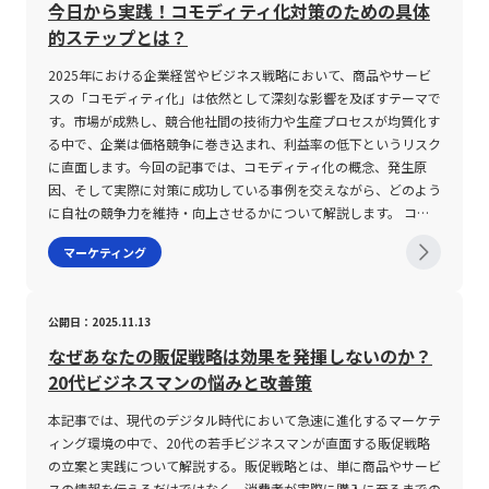
ロモーション戦略を適切に立案する必要がある。補完財の場合、消
荷がかかります。従来の限られた品数を扱う戦略と比較して、商品
セールスチーム、カスタマーサポートなど、各部門との連携を密に
導の戦略として展開される点が特徴的であり、迅速な成果を求める
今日から実践！コモディティ化対策のための具体
費者が両方の商品のセット需要を持つため、一方の財の価格上昇は
の追加・更新作業や在庫管理のためのシステム投資、そしてこれら
行いながら、企業の全体戦略としてのプロダクト展開を推進しま
一方で、顧客との対話を重視する姿勢が求められます。 セリング
的ステップとは？
他方の需要を大きく左右する。特に完全補完財は、セットでの購入
の業務に対応するための人材育成が必要となるため、管理工数が飛
す。そのため、各部門間の情報の橋渡し役となり、コミュニケーシ
は、単に商品の説明や特徴を伝えるだけのプロダクトセリングに留
が必須とされるため、単体での販売戦略は成立しにくい。企業は、
躍的に増大する可能性が高いです。 次に、顧客体験の質の確保も
ョン力や調整力が必要不可欠となります。また、ユーザーの反応に
まらず、ソリューションセリング、ビジョンセリング、さらにはイ
2025年における企業経営やビジネス戦略において、商品やサービ
補完財の相互依存性を正確に見極め、価格設定や在庫管理、さらに
重要な課題です。膨大な商品情報を提供することで、ユーザーが求
応じた迅速な戦略変更が求められるため、決断力とタイムマネジメ
ンサイトセリングといった多段階かつ深みのある手法へと発展して
スの「コモディティ化」は依然として深刻な影響を及ぼすテーマで
は販促活動を統合的に実施することが求められる。たとえば、ゲー
める商品をスムーズに発見し、購入に至るまでのプロセスを円滑に
ント能力も重視されるスキルとして挙げられます。 PMMの注意点
います。プロダクトセリングでは、まず自社商品の特性と競合他社
す。市場が成熟し、競合他社間の技術力や生産プロセスが均質化す
ム機メーカーがゲームソフトメーカーと連携して共同プロモーショ
することは、オンラインショップ運営において必須の要素です。高
PMMとして活躍するためには、豊富なマーケティング知識と実務
との差別化ポイントを明確に打ち出し、提案営業を行います。続く
る中で、企業は価格競争に巻き込まれ、利益率の低下というリスク
ンを実施するなど、補完財間の協業が市場シェアの拡大に大きく寄
性能な検索エンジン、洗練されたUI、効率的なレコメンデーション
経験が求められますが、同時にいくつかの注意点も存在します。ま
ソリューションセリングでは、顧客が抱える具体的な課題を引き出
に直面します。今回の記事では、コモディティ化の概念、発生原
与する可能性がある。独立財に関しては、その性質上、他の財の需
機能の導入が求められ、顧客の行動履歴や購買傾向を分析するため
ず、PMMはプロダクトの売上に直結する役割であり、その責任の
し、その解決手段として自社サービスを提案する形に進化します。
因、そして実際に対策に成功している事例を交えながら、どのよう
要変動に対する感応度が極めて低いことから、市場分析の際の説明
のデータマネジメントシステムの整備もまた欠かせません。 さら
重さから、失敗が企業全体に大きな影響を及ぼす可能性がありま
さらに、ビジョンセリングやインサイトセリングでは、顧客が自身
に自社の競争力を維持・向上させるかについて解説します。 コモ
変数としては選定が容易である。しかし、独立財であってもマクロ
に、ニッチな商品の取り扱いにはリスクも伴います。少量販売が基
す。市場調査やユーザー分析においてはデータに基づいた的確な判
でも意識していなかった潜在的な課題や将来実現すべき理想像に着
ディティ化とは 「コモディティ」とは、もともと「商品」や「日
マーケティング
経済の大きな変動や共通の外部要因が影響を及ぼす可能性があるた
本となるため、個々の商品の利益率は必ずしも高くなく、販売数量
断が必要となり、分析力や論理的思考力が欠かせません。 また、
目し、共に解決策を構築するというアプローチが展開され、これら
用品」という意味を持ち、ビジネスの文脈では、製品やサービスが
め、完全に無視することはできない。たとえば、消費者の所得水準
の微妙な変動が全体の収益に影響を及ぼす場合もあります。また、
プロダクトのポジショニング設定やマーケティング戦略の策定にあ
の手法はコンサルティングに近い側面も持つため、より高度なコミ
品質・機能ともに均一化され、ブランドや特徴による明確な差別化
の変動や景気循環が、独立財と考えられる商品群に対しても間接的
在庫過多や在庫切れといった管理ミスが直接的に顧客の信頼を損ね
たっては、市場環境の変化や競合他社の動向を常にウォッチする必
ュニケーション能力や信頼関係の構築が必要とされます。 また、
が難しい状態を指します。 企業は、競合他社との製品・サービス
な影響を与える可能性がある。また、これらの財の分類は経済理論
公開日：2025.11.13
る可能性もあり、定期的な在庫チェックや需要予測システムの活用
要があります。このため、日々変わる市場状況を把握するための情
最近のBtoB市場においては、クロスセリングの手法も大きな注目
の比較において、価格以外の要素が評価されにくい市場環境に直面
上の理想モデルに基づいているため、現実の経済活動においては複
を欠かすことはできません。 戦略の成功には、単に多品種展開を
報収集能力、そして短期間での戦略転換を可能とする柔軟な発想が
を集めています。クロスセリングは、既存の顧客に対して、既に契
することから、消費者がどの企業の製品を選んでも大差が見られな
なぜあなたの販促戦略は効果を発揮しないのか？
雑な相互作用が存在する。例えば、単一の商品が代替財としても補
行うだけでなく、システマティックなオペレーションと高精度のデ
求められます。加えて、関係する各部門との連携には高いコミュニ
約済みのサービスや商品と併せて別の付加価値の高い提案を行うこ
くなる現象に悩まされます。 この現象は、単に消費者側のニーズ
20代ビジネスマンの悩みと改善策
完財としても機能するケースや、市場環境の変化により一時的に独
ータ分析が必要です。特に、若手ビジネスマンにとっては、従来の
ケーションスキルが必要であり、一方通行ではなく双方向の意見交
とで、売上単価を向上させる戦略です。Amazonやマクドナルドと
の変化に起因するだけではなく、企業側の生産プロセスや技術、設
立財の性質を帯びる場合などが挙げられる。これらの点を踏まえ、
単一ヒット商品の成功パターンから脱却し、市場全体を俯瞰する視
換ができる調整力も必要です。 さらに、未経験者がPMMへ転職を
いった企業においては、顧客が検討中の商品に加え、関連するアイ
備投資の均質化によるものでもあります。 また、投資の観点から
本記事では、現代のデジタル時代において急速に進化するマーケテ
企業は統計データや消費者行動の観察、さらには実験的手法を用い
点を身につけることが求められます。実際、amazonやNetflixとい
目指す場合、実務経験や実績の不足が大きなハードルとなります。
テムやセット商品の提案が自然な流れで行われ、これにより既存顧
も「コモディティ」という用語が用いられ、貴金属、エネルギー、
ィング環境の中で、20代の若手ビジネスマンが直面する販促戦略
た市場分析を行い、柔軟かつ科学的な意思決定を下すことが重要で
った企業は、ロングテール戦略を巧みに活用し、オンラインショッ
そのため、まずはマネジメント経験を積むことや、プロジェクトマ
客から更なる価値を引き出す仕組みが確立されています。このよう
農産物など、商品の取引市場における均一な取引対象を意味する場
の立案と実践について解説する。販促戦略とは、単に商品やサービ
ある。加えて、価格変動に起因する所得効果と代替効果の理解は、
ピングや映像配信サービスにおいて、膨大な商品やコンテンツを顧
ネジメント関連の資格取得（たとえば、IPAやPMIが認定する資
に、セリングは単一の取引の成立に留まらず、顧客との関係性を深
合もあります。 とりわけビジネスにおけるコモディティ化は、企
スの情報を伝えるだけではなく、消費者が実際に購入に至るまでの