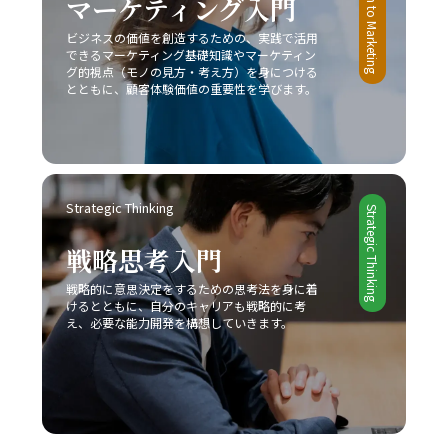
Introduction to Marketing
マーケティング入門
た人生への道を切り開くための大きな一歩となるでしょ
従来の戦略だけでなく新たなビジネスモデルの構築が求め
ビジネスの価値を創造するための、実践で活用
う。
られています。 今後のビジネスシーンは、一層熾烈な競争
できるマーケティング基礎知識やマーケティン
と急速な市場変化が予想されるため、レッドオーシャン 戦
グ的視点（モノの見方・考え方）を身につける
い方においても、常に柔軟な発想と先を見据えた戦略が必
とともに、顧客体験価値の重要性を学びます。
要です。成功事例に見ると、スターバックス、コカ・コー
ラ、トヨタ自動車などが、自社の独自性を武器にして激戦
区を勝ち抜いていることからも、自社の強みをしっかりと
把握し、独自の価値提案を行うことの重要性が理解できる
でしょう。さらに、競合他社との違いを明確にし、適切な
Strategic Thinking
タイミングで戦略の見直しと改善を図ることで、どのよう
Strategic Thinking
な厳しい市場環境でも勝利を掴むことが可能となります。
戦略思考入門
最終的に、レッドオーシャンの戦い方においては、単なる
生存戦略ではなく、今後も持続的な成長を実現するための
戦略的に意思決定をするための思考法を身に着
基盤として、企業やビジネスパーソン自身が常に学び、挑
けるとともに、自分のキャリアも戦略的に考
戦し続ける姿勢が求められます。現代の急激な変革期にお
え、必要な能力開発を構想していきます。
いて、若手ビジネスマンが自らのキャリアと企業の成長を
支えるためにも、戦略的思考と柔軟な対応力を身につけ、
レッドオーシャンの荒波を乗り越えるための確固たる手法
を確立することが今後の成功に直結すると言えるでしょ
う。