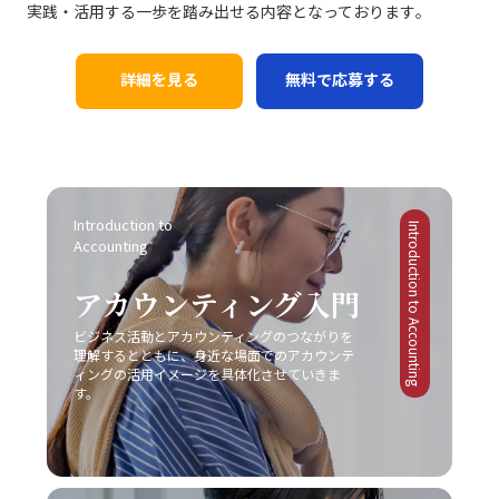
にも注意が必要です。コミュニケーションは方法そのもの
実践・活用する一歩を踏み出せる内容となっております｡
現象です。特に「仕事で話が噛み合わない人との対処法」
延ばしにされる傾向があります。一方、失敗を恐れる心理
ば、コカ・コーラは新市場としてチューハイ・サワー市場
が目的ではなく、最終的には相手に行動変容を促すための
としては、具体的な対策を講じることが不可欠となりま
は、行動の最初の一歩を踏み出すことさえも躊躇させ、結
に参入する際、徹底した市場調査と消費者ニーズの分析に
手段です。目的が明確でないまま話を進めると、どれだけ
す。まず、会議や打ち合わせの場では、前提条件の確認や
果として問題が先送りされる原因となります。こうした心
基づく戦略展開により、短期間で一定の市場シェアを獲得
詳細を見る
無料で応募する
テクニックを駆使しても、受信者にとって重要なポイント
具体的な言葉選び、相手の理解度を逐一確認する姿勢が求
理的要因への正しいアプローチなくしては、「後回し癖の
しました。また、トヨタ自動車は常に「カイゼン」を徹底
が伝わらず、業務上の成果に結び付かない場合がありま
められます。次に、必要に応じて一度話を持ち帰り、冷静
改善」は達成しにくいと言えるでしょう。 また、ADHDの
し、品質と効率性の向上を図ることで、激しい競争環境に
す。そのため、事前に伝えたいポイントや目的を明確に
に再度整理してから再挑戦するという柔軟性も欠かせませ
ような発達障害が原因の場合には、個人の努力だけでは限
おいても堅実な成長を実現しています。 一方で、失敗に終
し、適切な手法を選択することが、効果的なコミュニケー
ん。また、自己の論理的思考を鍛えることによって、伝え
界があることを認識し、専門の医療機関やカウンセラーの
わった事例も貴重な教訓として残されています。スマート
ションにつながります。 また、コミュニケーションの現場
たい内容を的確にまとめる力は、長期的にはコミュニケー
協力を仰ぐことも大切です。一人で抱え込むことなく、適
フォン市場におけるモトローラの事例では、他社との差別
がどのような「場」か、つまり使用する媒体や環境に応じ
ション能力の向上に直結します。これにより、仕事で話が
切なサポートを受けながら、自己管理能力の向上を図るこ
化に失敗し、急激な技術革新に乗り遅れて市場からの孤立
た戦略も大切です。対面での会議、電話会議、メール、オ
Introduction to 
噛み合わない状況を未然に防ぎ、また発生した場合にも迅
とが求められます。このように、先延ばし癖の注意点は単
Introduction to Accounting
を招きました。また、日産自動車は過度なコスト削減施策
ンラインミーティングなど、ツールや場面ごとに適したコ
Accounting
速かつ効果的に対処できる基盤を作ることが可能となりま
なる行動パターンの問題を超えて、複雑な心理的・環境的
により品質低下とブランドイメージの低下を招いた結果、
ミュニケーションの方法が存在します。そのため、各媒体
す。最終的に、若手ビジネスマンにとって重要なのは、一
要因が絡み合っているため、多角的な視点からの対策が必
激戦区でのシェア確保に大きな課題を突きつけられまし
の持つ特性や限界を理解し、状況に合わせた柔軟な対応が
アカウンティング入門
方的なコミュニケーションではなく、双方の意図や認識を
要不可欠です。 ビジネス現場では、タスクを早期に処理す
た。これらの事例は、レッドオーシャンの戦い方において
必要不可欠となります。こうした注意点を踏まえて、自己
共有しあう姿勢です。今回ご紹介したポイントを実践し、
る仕組みや、効率的なスケジュール管理システムの導入も
は、単なるコスト削減や市場模倣だけでは不十分であり、
ビジネス活動とアカウンティングのつながりを
のコミュニケーション能力を継続的にブラッシュアップし
「仕事で話が噛み合わない人との対処法」を日常の業務に
推奨されています。現代のITツールを活用し、リマインダ
明確な差別化戦略と自社の独自性の追求が不可欠であるこ
理解するとともに、身近な場面でのアカウンテ
ていくことが、キャリアの成長に繋がるのです。 まとめ
取り入れることで、組織内の信頼関係の再構築や業務効率
ー機能やタイムマネジメントアプリを上手に利用すること
ィングの活用イメージを具体化させていきま
とを示しています。 レッドオーシャンとブルーオーシャン
本記事では、「ビジネスにおけるコミュニケーション能
の向上を実現できるでしょう。常に自己のコミュニケーシ
す。
で、先延ばし癖を改善する一助となります。ただし、こう
の使い分け レッドオーシャン市場における戦略と対比し
力」における重要性と、その構成要素、さらには具体的な
ョンスキルを磨き、効果的な意思疎通を心がけることが、
したツールも万能ではなく、自身の内面的な問題と向き合
て、ブルーオーシャン戦略は競争のない新たな市場の創出
現場での実践方法と注意点について解説しました。現代ビ
ビジネスパーソンとしての成長に直結する重要な要素とな
い、根本的な解決策を模索しなければ、「後回し癖 改善」
を目指すアプローチです。ブルーオーシャンでは、既存市
ジネスにおいて、コミュニケーションは単なる情報伝達で
ります。
は真の意味で実現されないでしょう。 まとめ 「後回し癖
場の枠にとらわれずに新規需要を発掘することが重視され
はなく、相手に行動変容を促すための極めて高度なスキル
の改善」は、20代の若手ビジネスマンにとって極めて重要
るため、一見すると魅力的な選択肢に映ります。しかし、