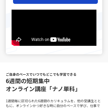
経験豊富なマネージャーの中には、相手の話し方をよく観
めの重要な要素ともなっています。次のセクションでは、
門性を最大限に活かすための戦略として注目されていま
伝えることができないという不確実性があります。言葉だ
察し、適宜「確認の質問」を挟むことで、対話の精度を高
先延ばし癖がもたらす具体的な影響と、注意すべきポイン
す。 市場の変化と戦略の進化 テクノロジーの進化、グロ
けでは伝えきれない非言語的要素、例えば身振り手振りや
める手法を実践している方もいます。さらに、後日話の内
トについて詳述していきます。 先延ばし癖の注意点 先延
ーバルな競争、そして顧客ニーズの多様化により、現代の
表情、声のトーンなどが大きな役割を果たしており、これ
容を再整理し、改めて議論を行う「仕切り直し」も効果的
ばし癖に対して注意すべきポイントは多岐に渡ります。ま
市場環境はかつてないほど複雑かつダイナミックになって
らを適切に使い分けることが求められます。誤解を生むリ
です。特に、感情が絡んだ会話や大きな意思決定が必要な
ず、先延ばし癖が進行すると、日々の業務に対する自己効
います。さらに、デジタルトランスフォーメーション
スクがあるため、「既読」や「いいね」など、オンライン
シーンでは、一度話題を持ち帰り、冷静な判断のもとで再
力感が低下し、やがて自信を失う危険性が高まります。仕
（DX）の波に乗ることで、従来のビジネスモデルに大きな
での簡素なサインに依存しすぎると、真意が伝わらず、結
度議論を交わすことで、双方にとって納得のいく結論に至
事を着手するたびに「また先延ばしをしてしまった」とい
変革が起きています。このような時代で「レッドオーシャ
果として混乱が生じる恐れがあります。 さらに、自分自身
ることが期待されます。最後に、自己の伝達力を向上させ
う自己否定的な考えが自己評価を下げ、メンタルの悪循環
ンの戦い方」を模索する際、伝統的な戦略だけではなく、
のバイアスにも気を付ける必要があります。各個人が持つ
るために、日常的に論理的思考をトレーニングすることが
を生むことになります。また、タスクが山積みになること
デジタル技術の活用や情報分析に基づく意思決定が求めら
固定概念や先入観は、意図しない誤解やコミュニケーショ
重要です。論理的に物事を整理し、因果関係を明確にする
により、精神的・肉体的なストレスが急増する点にも十分
れるようになりました。 例えば、デジタルマーケティング
ンのズレを引き起こす原因となりえます。自分の考えが常
習慣は、情報の抜け漏れを防ぎ、効率的なコミュニケーシ
な注意が必要です。 さらに、生産性の低下は、個人だけで
やビッグデータ解析を駆使して市場の動向をリアルタイム
に正しいという前提に立たず、相手の立場や背景を十分に
ョンの基盤となります。若手ビジネスマンが自身のキャリ
はなく、組織全体に悪影響を及ぼす可能性があります。プ
で把握し、消費者のニーズの変化に迅速に対応する手法
理解しながら対話を進めることが、円滑なコミュニケーシ
アを磨く上で、これらの手法を実践することは、長期的な
ロジェクトの進行が遅れることで、チームメンバー間の連
は、競合他社に先駆けた効果的な戦略です。SNSやオンラ
ョンを促進します。 また、論理と感情のバランスが重要で
成長にも大きく寄与するでしょう。これらの具体的な対処
携が乱れ、結果として全体のパフォーマンスが低下するリ
インプラットフォームでのブランディングも、従来の広告
す。ビジネスシーンでは、論理的な説明が求められる場面
戦略は、「仕事で話が噛み合わない人との対処法」として
スクがあります。これにより、個人の評価が下がり、キャ
や宣伝方法とは一線を画す新たな方法として取り入れられ
ご自身のペースでいつでもどこでも学習できる
も多い一方で、相手の感情に寄り添うことも必要不可欠で
多くのビジネスシーンで応用可能であり、適切に実践する
リア上の成長機会や重要なチャンスが逃されることにつな
ています。このように、レッドオーシャンの戦い方におい
6週間の短期集中
す。論理だけでは伝え切れない部分や、感情を込めた発信
ことで、業務効率やチームの生産性の向上につながりま
がります。そのため、先延ばし癖は単なる個人的な問題に
ては、伝統的な戦略と最新のテクノロジーを融合させるこ
が不足していると、相手の共感を得ることが難しくなり、
オンライン講座「ナノ単科」
す。経験に基づく実践例を参考に、各自の環境に合った方
留まらず、社会人としての基礎力や信頼性を左右する重大
とで、競争優位性を確保する必要があるのです。 競争にお
結果的に意思疎通がうまくいかない可能性があります。こ
法を柔軟に取り入れる姿勢が求められます。 まとめ 以上
な問題と言えます。 ここで特に留意すべきは、先延ばしの
ける成功事例と失敗事例 現実のビジネスシーンにおいて、
の点について、「ビジネスにおけるコミュニケーション能
のように、ビジネスにおけるコミュニケーションの不調
背景には「完璧主義」や「失敗恐怖症」が密接に関係して
レッドオーシャン 市場での成功事例と失敗事例は多岐にわ
力」の現場においては、感情表現と論理的説明のバランス
1週間毎に区切られた6週間のカリキュラムを、他の受講生とと
は、単なる一方的な問題ではなく、双方の認識のズレや情
いるという点です。完璧主義者は、全ての条件が整うのを
たります。成功した企業は、明確な戦略と確固たる差別
を取るための訓練が不可欠です。 さらに、目的意識の欠如
もに、オンラインかつ好きな時に自分のペースで学び、仕事で
報伝達の不備、さらには思考の整理不足から来る複合的な
待ってから行動するため、結果としてタスクが無期限に先
化、そして徹底したコスト管理を実践しています。たとえ