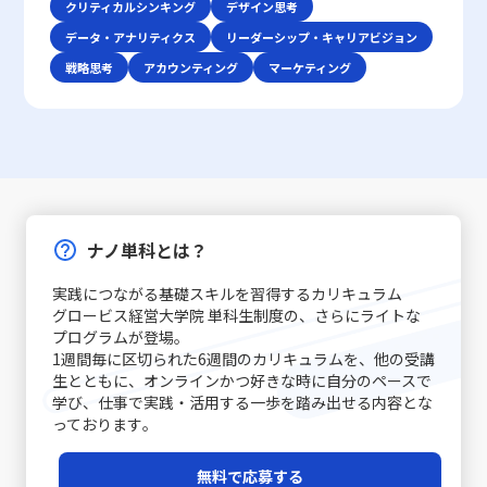
す。「ビジネスにおけるコミュニケーション能力」で成功
クリティカルシンキング
デザイン思考
果として仕事で話が噛み合わない人との対処法がより効果
手・遂行せず、後回しにする習慣や傾向を指します。この
す。 レッドオーシャン 戦い方の基本戦略 レッドオーシャ
を収めるためには、自身の伝えたい内容を明確に定義し、
的に機能します。論理的思考は、複雑な情報をシンプルに
現象は単なる怠慢や意志の弱さだけに起因するものではな
データ・アナリティクス
ン市場で成功を収めるためには、以下の3つの基本戦略が
リーダーシップ・キャリアビジョン
使用する手段・場面に応じて最適な技術を選択できる柔軟
まとめるための基本スキルであり、コミュニケーションの
く、心理的要因や環境要因の複合的な結果とも言えます。
有効であるとされています。第一に、差別化戦略です。他
戦略思考
アカウンティング
マーケティング
性が求められます。 特に、若手ビジネスマンにとっては、
質を大きく左右します。これらの注意点を踏まえた上で、
例えば、失敗への恐怖心や完璧主義、さらにはADHD（注
社と同じ製品・サービスを提供していては、顧客は選択に
自分自身の意見を論理的かつ説得力をもって表現し、相手
相手の意見を尊重しつつ、自分の意図を明確に伝える努力
意欠陥・多動性障害）などの発達特性が背景にある場合も
迷い、競争に負けるリスクが増します。スターバックスの
の意見を丁寧に聴く技術は大きな強みとなります。また、
が、スムーズな意思疎通を実現するための基本といえま
あります。こうした場合、従来のタイムマネジメント技術
ように、品質の高さと独自の店舗体験を提供することで、
対面と非対面双方のコミュニケーションにおいて、それぞ
す。話が噛み合わないと感じた際には、焦らず、一度立ち
だけでは対処が難しく、「後回し癖の改善」を目指す上
単なる価格競争から差別化を図る戦略は、レッドオーシャ
れ異なるルールやエチケットが存在するため、状況に応じ
止まって基本に立ち返ることが、最終的には仕事で話が噛
で、自己理解と内面的な対策が欠かせません。 また、先延
ンの戦い方としての有力な手法です。 第二に、コストリー
た適切な対応が重要です。例えば、会議での発言やメール
み合わない人との対処法として有効です。 具体的な対処戦
ばし癖は放置されると、業務遂行に大きな弊害をもたらし
ダーシップ戦略です。効率的な運営を徹底し、無駄な経費
での簡潔な表現、さらにはSNSやチャットでのリアルタイ
略と実践例 ここでは、「仕事で話が噛み合わない人との対
ます。たとえば、予定された期限までにタスクが完了しな
や労力を削減することで市場価格を下回る優位性を保持し
ムなやりとりなど、各シーンで必要とされる細やかな配慮
処法」として認識される具体的な戦略を、実践例とともに
いことによるストレスの増加、結果的な自信喪失、そして
ます。ユニクロが示した事例のように、大量仕入れや生産
ナノ単科とは？
が質の高いコミュニケーションを実現する鍵となります。
解説します。多岐にわたる原因に対して、個々のケースに
長期的にはキャリアチャンスの逸失へとつながります。こ
工程の合理化によって、低価格でも品質を維持することが
コミュニケーション能力の注意点 コミュニケーション能力
応じた対策を講じることが求められます。まず、会話の開
のような問題は個人だけでなく、チームや組織全体に影響
できれば、急激な価格競争にも耐える力が養われるので
実践につながる基礎スキルを習得するカリキュラム
を高めるためには、単に技術を習得するだけでなく、いく
始時に必ず現状の認識を共有することが基本です。長年の
を及ぼすため、早期に原因を特定し、適切な対策を講じる
す。ただし、過度なコスト削減は品質低下やブランド価値
グロービス経営大学院 単科生制度の、さらにライトな
つかの落とし穴や注意点を認識する必要があります。ま
経験が示すように、「話の前提条件を合わせる」ことは、
ことが求められます。先延ばし癖に取り組むプロセスは、
の喪失というリスクもあるため、バランスを見極めること
プログラムが登場｡
ず、情報伝達とコミュニケーションの違いに注意が必要で
双方のコミュニケーションの齟齬を防ぐ第一歩です。たと
自分自身を見つめ直し、効率的な業務遂行と成長機会を確
1週間毎に区切られた6週間のカリキュラムを、他の受講
が重要です。 第三に、ニッチ戦略です。市場全体ではな
す。単なるデータや数字の伝達が成功したとしても、相手
えば、新たなプロジェクトのキックオフミーティングで
実に捉えるための重要なステップと言えるでしょう。 近年
生とともに、オンラインかつ好きな時に自分のペースで
く、特定の顧客セグメントや特定のニーズに特化すること
がその情報をどう受け取り、行動に移すかはまた別の問題
は、各参加者が同じゴールと進行予定を共有することで、
は特に、テクノロジーの発展とともに多様な働き方が広が
学び、仕事で実践・活用する一歩を踏み出せる内容とな
で、競争相手の少ない領域を開拓します。高級車市場にお
です。「ビジネスにおけるコミュニケーション能力」にお
後の誤解を避けることができます。また、日常的なコミュ
る中で、自己管理能力が強く問われるようになりました。
っております｡
けるポルシェの例は、限られた層に対して圧倒的なブラン
いては、相手に正しく意図が伝わるかどうかが重要であ
ニケーションにおいても、相手の表情や声のトーン、さら
その中で「後回し癖の改善」に取り組むことは、単なる習
ド価値を提供する成功例と言えるでしょう。この戦略は、
り、結果として行動変容が起こることが成功指標となりま
には話の流れからその理解度を汲み取る姿勢が重要です。
慣の見直しにとどまらず、自己のキャリア戦略を見直すた
レッドオーシャンの戦い方の一環として、自社の強みや専
無料で応募する
す。 また、コミュニケーションには必ずしも相手に完全に