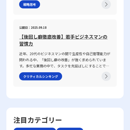
レゼンテーション、会議、さらにはオンラインツールを介
事で話が噛み合わない人との対処法を模索する上での鍵と
戦略思考
ローバル化が進み、テクノロジーの急速な発展や市場環境
した対話など、多岐にわたるシーンで求められます。この
なっています。 仕事で話が噛み合わない人との対処法の注
の変動が続く2025年のビジネスシーンにおいて、いかにし
能力は、家庭教育や学校教育の枠を超え、実際の業務経験
意点 ビジネス環境において、特に「仕事で話が噛み合わな
て自身の企業やキャリアを戦略的に舵取りし、激戦区であ
や日常生活での相互作用を通じて自然に身につく側面が強
い人との対処法」を実践する際には、いくつかの注意点を
るレッドオーシャンを勝ち抜くのか、その具体的な手法と
く、個人の素質と経験が複雑に絡み合っています。「ビジ
公開日：2025.09.18
踏まえる必要があります。まず、会話の基本となる前提条
注意点を体系的に整理しました。 レッドオーシャンとは
ネスにおけるコミュニケーション能力」における成功の鍵
件を共有することが不可欠です。会議や打ち合わせの冒頭
【後回し癖徹底改善】若手ビジネスマンの
「レッドオーシャン」とは、既存市場における熾烈な競争
は、論理的思考、傾聴力、発信力といった要素を統合し、
で議論のゴールや目的、前提条件を再確認することで、話
環境を表す比喩表現です。この概念は、2005年にW・チャ
習慣力
相手に正確かつ効果的なメッセージを伝えることで、相手
の軸がぶれるのを防ぐことができます。具体的な対策とし
ン・キムとレネ・モボルニュによって提唱された『ブル
の行動変容を促す点にあります。 近年、ICT技術の進展に
ては、以下の点が挙げられます。・まず、話の内容は具体
近年、20代のビジネスマンの間で生産性や自己管理能力が
ー・オーシャン戦略』にて取り上げられ、赤く血に染まっ
より、メール、チャット、ビデオ会議など多様なコミュニ
的に整理し、主語と述語を明確にすることが重要です。特
問われる中、「後回し癖の改善」が強く求められていま
た海をイメージすることで、限られた需要を巡って多数の
ケーション手法が登場しました。しかし、テキストや非対
に急いでいる状況や複雑な問題を扱う場合、あいまいな表
す。多忙な業務の中で、タスクを先延ばしにすることで生
企業が激しく争う状況を表現しています。特に、レッドオ
面のやりとりは時に「既読未読」「いいね」といった簡易
現を避け、論点を整理して伝える努力が必要です。・次
じるストレスや自信喪失、生産性の低下は、キャリア形成
ーシャの 戦い方としてのアプローチは、価格競争に終始し
な反応だけに頼る傾向があり、誤解や遅延が発生する可能
クリティカルシンキング
に、相手の理解度を随時確認することが推奨されます。た
において決定的なマイナス要素となりかねません。この記
やすい市場の中で如何にして自社の独自性を打ち出すか、
性があります。このため、現代のビジネスシーンでは、対
とえば、「私の理解ではこの点ですが、〇〇さんのお考え
事では、先延ばし癖の本質とその背景にある理由を整理す
また効率化やコスト削減、ニッチ市場への特化を通じて勝
話の意図や背景、さらには相手の心理状態などを正確に把
はどうでしょうか？」といった確認を行うことで、認識の
るとともに、具体的な改善策として8つの方法を提示して
利を収めるかという戦略に注目が集まります。 競争環境の
握する高度な能力がますます求められているのです。 そも
ズレを未然に防ぐことが可能です。・また、どのような場
いきます。業務の効率や精神的な安定を目指すためには、
激化は、単に製品やサービスの質を向上させるだけでは勝
そもコミュニケーションとは、人々が互いの考え、感情、
面であっても、一度会話を中断し、再度仕切り直す選択肢
単なる時間管理だけでなく、心理的な側面にも目を向ける
ち抜けない現実を反映しています。レッドオーシャン市場
価値観を伝え合い、理解し合う一連のプロセスです。これ
も有効です。特に、重要な会話内容や方針確認の際には、
必要があります。ここで取り上げる「後回し癖の改善」と
では、既存の大手企業だけでなく、新規参入者との熾烈な
は単なる情報伝達に留まらず、感情や非言語的な要素を含
十分な準備をしてから再度対話を試みることが、後のトラ
いうキーワードを軸に、先延ばし癖がもたらすリスクと、
争いが交錯し、限られた市場シェアの取り合いが続きま
注目カテゴリー
む複合的なプロセスであり、相手にどこまで伝わったか、
ブル回避に寄与します。・さらに、自己の思考を論理的に
改善に向けた実践的アプローチを解説します。 先延ばし癖
す。そのため、レッドオーシャンの戦い方においては、自
あるいは誤解が生じたかを見極める能力が必要となりま
整理する力を高めることで、情報の伝達精度が向上し、結
とは 先延ばし癖とは、必要なタスクや業務を期限内に着
社の強みや独自性を生かした戦略立案が不可欠となりま