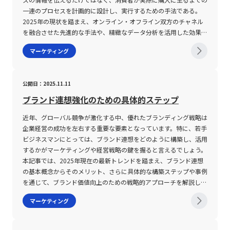
特にスルツキー分解によって明示されるように、各財がどのように
客個々の嗜好に合わせて提示することで、安定した収益基盤を築い
格）などを通じて、自己のスキルを裏付ける努力が重要になりま
化させるための重要な手法として活用されています。 セリングが
業の独自性が薄れ、市場競争が熾烈化する要因となるため、戦略的
一連のプロセスを計画的に設計し、実行するための手法である。
消費者の購買行動に影響を及ぼすかを具体的に把握するための有力
ています。 また、システム構築においては、スケーラビリティの
す。業界特化型の転職エージェントを活用することで、未経験者で
他のマーケティング活動とどのように連携し、相補的な役割を果た
な対応が求められる重要な課題です。 コモディティ化の注意点 企
2025年の現状を踏まえ、オンライン・オフライン双方のチャネル
なツールである。完全代替財においては代替効果が顕著であり、そ
確保も不可欠です。急激なアクセス増加や、一時的な販売ピーク時
もステップアップできるケースが増えており、キャリアの転換期に
すのかという点も注目されます。ピーター・ドラッカーが提唱した
業が直面するコモディティ化の問題は、多面的な要因が絡む複雑な
を融合させた先進的な手法や、精緻なデータ分析を活用した効果測
の結果、消費者が急激に購買行動を変える一方、完全補完財におい
にシステムダウンを防ぐためのインフラ投資、さらに柔軟な物流体
おけるサポート体制が整いつつある状況です。 注意すべき点とし
「マーケティングの目的は販売を不必要にすること」という考え方
現象です。 まず、消費者側の要因として、顧客ニーズや市場環境が
定といった最新の取り組みが進められている。本記事を通じ、販促
ては代替効果がほとんど認められず、所得効果のみが現れるという
マーケティング
制の整備も含め、運用面でのリスク管理が必須となります。ロング
て、PMMは単なるマーケティング担当職とは一線を画しており、
は、マーケティングが本来、顧客のニーズを把握し、自然と売れる
急速に変化している中で、企業がその変化に柔軟に対応できず、同
戦略の基本的な概念から具体的な立案手順、注意すべきポイントま
性質を持つ。こうした違いを正確に理解することで、マーケティン
テール戦略を円滑に実施するためには、技術・システム面での投資
技術と市場双方の視点からプロダクト全体を俯瞰しなければなりま
仕組みを構築することを目指していると示唆しています。しかしな
種の製品・サービスがあふれる結果、競合他社との差別化が困難に
でを専門的かつ実践的に解説する。昨今、SNSをはじめとする多様
グ戦略や価格設定、さらには新製品導入におけるリスク管理がより
と、それに伴う組織内での体制整備が両輪であると言えるでしょ
せん。したがって、マーケティングの理論だけではなく、実務に基
がら、実際の企業活動においては、市場環境の変化や競合の激化に
なります。 次に、供給側における課題としては、生産コストの削
な情報伝達チャネルの発達や、消費者行動の急速な変化が企業活動
精緻に実施できることになる。 まとめ 以上の議論により、代替
う。 まとめ ロングテール戦略は、オンライン市場の成長とともに
公開日：2025.11.11
づいた判断力、そして製品開発に関わる各専門知識との融合が必要
より、どれだけ完璧な売れる仕組みを整えたとしても、セリングの
減を追求するあまり、技術革新や品質向上への投資が後回しにな
に大きな影響を及ぼしており、より高度なマーケティング施策の構
財・補完財・独立財は現代経済学および実務上の意思決定において
台頭してきた新たな経営手法として、従来のパレートの法則に依存
不可欠です。このような背景から、PMMとしてのキャリアを形成
現場での柔軟な対応と直接的な販売活動が不可欠となるケースが多
り、結果として独自性が失われることが挙げられます。 また、製
築が求められている。これに伴い、販促戦略の重要性は増す一方で
ブランド連想強化のための具体的ステップ
極めて重要な概念であることが明らかとなった。代替財は、価格変
するブロックバスター戦略に対する有力な代替案となっています。
するためには、日常的なスキルアップや業界動向の継続的な学習が
く見受けられます。つまり、マーケティング戦略と連携を図ること
品の均一化によって、価格競争が激化し、利益率が低下するリスク
ある。 販促戦略とは 販促戦略とは、自社商品またはサービスに対
動が他の商品の需要に同方向の影響を与えることから、特に市場シ
ニッチな需要に着目し、多品種の商品を少量ずつ販売することで、
求められ、組織内での信頼を得るためには確固たる成果実績の積み
で、セリングはその実践領域を広げ、相乗効果を発揮することがで
近年、グローバル競争が激化する中、優れたブランディング戦略は
も大きいため、企業は単にコスト削減に注力するのではなく、顧客
して消費者が購入の意思決定に至るまでの一連の流れを、計画的か
ェア争いにおいて、競合製品との相互関係を考慮する必要がある。
安定した売上を実現できる一方、商品管理や物流、システム整備な
重ねが必要となります。 まとめ 本記事では、「PMM（プロダクト
きるのです。 セリングの注意点 セリングに取り組む際の注意点は
企業経営の成功を左右する重要な要素となっています。特に、若手
にとっての付加価値を再定義する必要があります。 さらに、コモ
つ戦略的に設計する手法を指す。販促（販売促進）は、単に商品の
完全代替財と粗代替財に分けて考えることで、企業はより精密な需
どオペレーション面での課題も抱えています。 20代の若手ビジネ
マーケティングマネージャー）」という職種について、定義や役
多岐にわたります。第一に、セリングは短期的な成果を追求するあ
ビジネスマンにとっては、ブランド連想をどのように構築し、活用
ディティ化の状態では、例えばスマートフォン市場のように、どの
情報を伝達するだけでなく、購入という「きっかけ」を消費者に与
要予測と価格戦略を策定できる。一方、補完財はセットで利用され
スマンにとって、ロングテール戦略は、時代の変化に柔軟に対応す
割、業務内容、必要なスキル、そして今後の将来性について詳細に
まり、顧客との信頼関係や長期的なパートナーシップの構築がおろ
するかがマーケティングや経営戦略の鍵を握ると言えるでしょう。
メーカーであっても基本的な性能が揃っているため、消費者がブラ
えるための施策全般を意味する。具体的には、サンプルの提供、ク
る性質が強調され、製品の販売戦略やパートナーシップ構築におい
るための一手として大変有効です。デジタル技術を駆使し、顧客の
解説しました。PMMはプロダクトの市場導入から販売促進、そし
そかになってはならない点です。たとえば、プロダクトセリングが
本記事では、2025年現在の最新トレンドを踏まえ、ブランド連想
ンド選択の判断を価格やデザインなどの微細な要素に頼らざるを得
ーポンの配布、キャンペーンの実施などが挙げられ、これらの施策
て、両製品の連動性を十分に活用することが求められる。完全補完
多様なニーズと行動パターンを的確に捉えることが求められる現代
てユーザーサポートまで、一連のマーケティング戦略を一手に引き
過度に推し進められると、単に商品のスペックやセールストークに
の基本概念からそのメリット、さらに具体的な構築ステップや事例
なくなります。 市場の均質化が進むと、単一の要素に依存した競
を通じて販売促進の効果を最大化することが求められる。また、現
財の場合は、無差別曲線がL字型となり、代替効果が極めて小さい
において、この戦略を理解し、適切に活用することは、競争優位性
受ける非常に高度な職務であり、その責任範囲の広さと責任の重さ
終始し、顧客の本質的なニーズを見落とす危険性があります。その
を通じて、ブランド価値向上のための戦略的アプローチを解説しま
争戦略は容易に模倣され、持続可能な競争優位性を築くことが難し
代のマーケティングでは、オンライン媒体を利用したプロモーショ
ため、価格変更に対する消費者の反応が主に所得効果を介して現れ
の確保に直結します。 今後もインターネットの普及、デジタルマ
が特徴です。特に、PdMやPMと比較して、ビジネス部門の統括や
結果、受注率の低下や一度契約が成立しても継続利用につながらな
す。 今日の市場環境では、単に製品やサービスの質が高いだけで
くなります。 このため、企業はコモディティ化を防ぐために、ま
ンと、オフラインでの直接的アプローチとの両方が不可欠となって
マーケティング
る点に注意が必要である。また、独立財は他の商品との需要連動性
ーケティングの進化が続く中で、ロングテール戦略は、オンライン
マーケティング戦略に特化している点において、企業の成長や売上
いケースが発生する可能性があるため、セリング活動においては、
は、顧客の信頼を得ることは困難です。消費者がブランド名を聞い
ず自社の製品・サービスが持つ独自の価値や技術、ノウハウを明確
おり、販促戦略はこれらのチャネルを統合して活用することが基本
が見られないため、個別の市場動向に着目した分析が可能であり、
ショッピングやコンテンツ配信だけにとどまらず、広範な業界でそ
向上に直結する重要な役割を果たします。 現代の市場環境は急速
顧客との対話やヒアリングを十分に実施することが求められます。
たときに、瞬時にポジティブなイメージや具体的な特徴を連想でき
にし、市場での差別化を図ることが不可欠です。 さらに、情報技
となる。例えば、SNSで公式アカウントを通じた情報発信や、メー
外部環境の大きな影響を受けにくいことが特徴である。本記事で示
の応用が期待されます。企業は、短期的な売上のブレに依存するの
に変化しており、ユーザーのニーズや市場トレンドを正確に把握す
第二に、セリング活動はマーケティングとの連携が非常に重要であ
る状態にすることが、企業にとって大きな競争優位となります。こ
術の進展により、データ分析や顧客体験の向上、営業戦略の見直し
ルマーケティング、Web広告といったデジタル施策と、展示会やパ