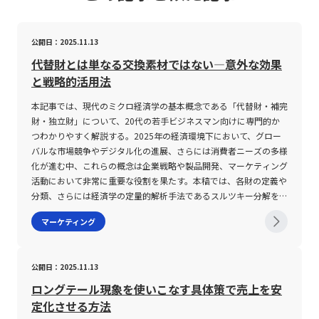
公開日：2025.11.13
代替財とは単なる交換素材ではない―意外な効果
と戦略的活用法
本記事では、現代のミクロ経済学の基本概念である「代替財・補完
財・独立財」について、20代の若手ビジネスマン向けに専門的か
つわかりやすく解説する。2025年の経済環境下において、グロー
バルな市場競争やデジタル化の進展、さらには消費者ニーズの多様
化が進む中、これらの概念は企業戦略や製品開発、マーケティング
活動において非常に重要な役割を果たす。本稿では、各財の定義や
分類、さらには経済学の定量的解析手法であるスルツキー分解を交
えながら、その特徴や注意点について詳細に論じる。特に、代替
マーケティング
財・補完財は商品価格の変動に対する需要反応（交差弾力性）の観
点から捉えられ、ビジネスにおいて市場シフトの予測やリスク管理
の重要なヒントを提供する。また、独立財の性質についても、市場
公開日：2025.11.13
全体の価格変動が他の商品の需要に与える影響が乏しい点を踏まえ
ると、企業戦略の選択肢としての意味合いが異なる点に留意すべき
ロングテール現象を使いこなす具体策で売上を安
である。 代替財・補完財・独立財とは 代替財とは、ある財の価格
定化させる方法
変動が他方の財の需要に同方向の影響を及ぼす財を指す。具体的に