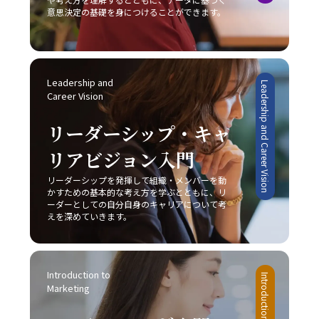
有効な手段と言えるでしょう。 完璧主義に陥らず、自分に
変動し続けており、今日の成功が明日の成功を保証するも
共有が促進されることにより、ビジネスの現場における成
意思決定の基礎を身につけることができます。
過度な厳しさを課さない点や、失敗を恐れずに挑戦する姿
のではないため、レッドオーシャンの戦い方においては常
果が確実に向上するでしょう。
勢を持つことも、先延ばし癖改善の鍵となります。たとえ
に革新と挑戦の姿勢を維持しなければなりません。 今後、
ば、多少のミスや失敗は成長過程の一部と捉え、次回への
AIやIoT、さらにはブロックチェーン技術など最先端技術の
学びとすることで、行動へのブレーキを緩めることができ
進展が加速することで、ビジネス環境は一層複雑化すると
ます。さらに、周囲の信頼できる同僚や上司に適切に協力
みられます。しかし、このような変動期においては、逆に
Leadership and 
Leadership and Career Vision
を求めることで、タスクの分担や業務効率の向上にもつな
新たなビジネスモデルや市場ニーズが生まれるチャンスも
Career Vision
がり、結果として「後回し癖の改善」が促進されます。 総
多く存在します。将来的には、従来のレッドオーシャンの
じて、先延ばし癖の改善は単なる業務の効率化に留まら
戦い方に加え、テクノロジーを駆使したデジタル戦略との
リーダーシップ・キャ
ず、自己成長やキャリアアップ、そして精神的健康に直結
融合が、企業の競争力を左右する重要な要素となることは
する課題です。20代の若手ビジネスマンは、日々の忙しさ
リアビジョン入門
間違いありません。そのため、今のうちから情報収集や市
に追われる中で、この先延ばしという悪循環を断ち切り、
場分析に注力し、柔軟かつ先見性のある戦略を構築するこ
リーダーシップを発揮して組織・メンバーを動
主体的かつ計画的な行動を身につけることが、将来的な成
とが求められます。 まとめ 本記事では、2025年という変
かすための基本的な考え方を学ぶとともに、リ
功に不可欠であると言えるでしょう。一度自らの行動パタ
革の時代において、20代の若手ビジネスマンが直面する厳
ーダーとしての自分自身のキャリアについて考
ーンを見直し、ここで紹介した8つの方法を実践すること
しい市場環境の中で、「レッドオーシャンの戦い方」の重
えを深めていきます。
で、徐々に「後回し癖の改善」の効果を実感できるはずで
要性とその具体的な戦略について解説してきました。レッ
す。 最終的には、先延ばし癖を克服し、時間とエネルギー
ドオーシャンとは、既存市場における激しい競争環境を指
を有効活用するための意識改革が求められます。焦らず、
し、価格競争や限られた市場シェア、利益率の低下といっ
一歩一歩着実に、自己改善のプロセスを進めることが重要
Introduction to 
たリスクが伴います。このような中で成功するためには、
です。皆さんが今後、業務上の課題を迅速かつ効果的に解
Marketing
他社との差別化、コストリーダーシップ、ニッチ戦略など
決し、自己成長を加速させる一助となることを心より願っ
自社の強みを最大限に活かすアプローチが不可欠です。ま
ています。この取り組みが、豊かなキャリア形成と充実し
た、デジタル技術や最新の市場動向を取り入れることで、