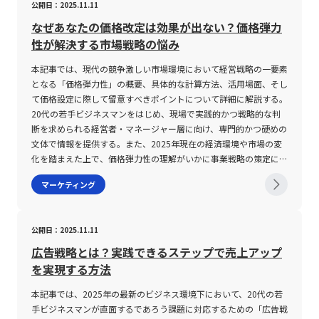
公開日：2025.11.11
した各概念の理解は、企業のマーケティング戦略や新製品開発、価
ではなく、長期的な視座で市場のニーズを捉え、柔軟に戦略を転換
ることが企業成功の分岐点となっています。この背景から、PMM
る点にも注意が必要です。近年ではSEO対策や広告戦略など、マー
こでは、ブランド連想の明確な定義とともに、その構築過程での留
など、複数の側面からのアプローチが求められている点も注意すべ
ンフレット、イベントへの参加といった伝統的な手法との融合が、
格設定において不可欠な要素となる。経済環境が急速に変動する昨
することが求められるでしょう。 また、ロングテール戦略を成功
の需要は今後さらに高まることが予想され、特にIT、SaaS、DX推
ケティングの各手法が充実している一方で、それらだけで市場全体
意事項や、成功事例を交えながら、ブランド戦略の全貌を分かりや
きです。 特に、営業活動の強化と顧客との接点を深める取り組み
効果的な販促への鍵となる。さらに、販促戦略の立案においては、
なぜあなたの価格改定は効果が出ない？価格弾力
今、現場で働く若手ビジネスマンは、これらの経済学的知識を武器
させるためには、技術面での投資と、それに伴うオペレーション改
進など、デジタル変革が鍵となる業界においては、PMMの活躍が
の動向に即座に対応することは困難となっています。そのため、マ
すく紹介していきます。 ブランド連想とは ブランド連想とは、消
が、コモディティ化を打破するための鍵となります。 特にデジタ
明確な販促活動の目的の設定が不可欠であり、具体的なターゲット
性が解決する市場戦略の悩み
に、より精度の高い市場分析と戦略的意思決定を行うことが期待さ
善、さらには組織全体での意識改革が不可欠です。効率的な在庫管
不可欠です。一方で、PMMとして成功するには、マーケティング
ーケティング部門から得られるデータや市場分析に基づいて、現場
費者の記憶の中で特定のブランドに結びつく様々な情報、イメー
ルトランスフォーメーション（DX）の進展に伴い、CRMシステム
層の特定、予算の算出、実行計画のスケジュール化を行うことが基
れる。今後、技術革新やデジタル経済の発展に伴い、これらの財の
理システム、先進的なデータ分析ツール、そして時代の流れに迅速
の知識やデータ分析能力、迅速な意思決定力、そして部門間の効果
の営業担当者が柔軟に戦略を修正し、実際の顧客の反応をフィード
ジ、感情、体験が複合的に作用して形成される総体的な概念を指し
やデータ分析ツールが広く活用されるようになった現代の企業環境
本記事では、現代の競争激しい市場環境において経営戦略の一要素
本である。目的が明確であれば、どの段階でどの施策を実施する
分類や消費者行動のパターンも変化していくと予想されるため、常
に対応するための組織体制の整備は、企業が持続的な成長を遂げる
的なコミュニケーションが求められるため、キャリアパスとしての
バックするプロセスが不可欠です。この情報交換が途絶えると、い
ます。具体例として、ハンバーガーチェーンの世界では「マクドナ
では、顧客データを活用したターゲットの明確化や、個々のニーズ
となる「価格弾力性」の概要、具体的な計算方法、活用場面、そし
か、またどのようなデータを収集し評価するかといった、戦略全体
に最新の知見とデータに基づいた分析が求められる。このような経
ための基盤となります。 最終的に、ロングテール戦略は、グロー
ハードルも存在します。 未経験者がPMMを目指す場合、まずは中
ずれは売上の機会を逸するリスクが高まるため、部門間でのナレッ
ルド」を念頭に連想することが、消費者の購買行動に直接影響を及
に合わせたカスタマイズが、コモディティ化を回避するための有力
て価格設定に際して留意すべきポイントについて詳細に解説する。
の流れが体系的に整えられる。加えて、販促戦略は消費者視点に立
済学の基本概念に精通しておくことは、業界内での競争優位性を確
バル化が進む現代の市場において、ニッチな市場セグメントに向け
規模のチームリーダーやプロジェクトマネジメントの役割を経験す
ジ共有や定期的な連携ミーティングの開催が推奨されます。 第三
ぼす一例と言えます。これは、ブランドの知名度だけでなく、広
な手段として認識されています。 また、SNSやオンラインアンケー
20代の若手ビジネスマンをはじめ、現場で実践的かつ戦略的な判
って構築される必要がある。情報過多の現代において、消費者は多
立する上で大きな資産となるだろう。将来的なビジネス環境の不確
た柔軟な対応と、全体の収益構造における安定性という、二点の重
ることで、マネジメント能力を養うことが重要です。さらに、IPA
に、セリングを実践するために必要なスキルの向上についても十分
告、プロモーション、製品デザイン、さらには企業の歴史や文化が
トなどのツールを用いて、顧客のリアルタイムな意見を取り入れ、
断を求められる経営者・マネージャー層に向け、専門的かつ硬めの
くの情報に触れる一方で、実際に心を動かす施策は限られている。
実性に対処するためにも、代替財・補完財・独立財といった基礎的
要な要素を兼ね備えています。経営判断において、どの戦略を採用
やPMIといった専門資格の取得により、客観的なスキル証明を行う
な注意が必要です。現代の営業現場では、単なるトークスクリプト
複合的に作用して形成されるものであり、ブランドイメージとも密
製品やサービスの品質向上に生かす取り組みが増加しています。
文体で情報を提供する。また、2025年現在の経済環境や市場の変
よって、消費者のニーズや市場全体の動向、さらには競合他社の戦
かつ実践的な知識の定着は、あらゆる企業戦略の土台となる。以
すべきかについては、企業の事業内容や市場環境、さらには顧客層
ことは、転職市場における競争力を高める上でも有効です。また、
に頼ったアプローチではなく、課題発見力、ヒアリング力、コミュ
接に関連しています。 ブランド連想には、数多くの要因が絡み合
このような施策により、従来の単一の価格競争から脱却し、付加価
化を踏まえた上で、価格弾力性の理解がいかに事業戦略の策定に役
略も十分に理解した上で、最適な方法を見極めることが要求され
上、2025年現在の経済環境を踏まえた上で、代替財・補完財・独
の特性に応じた検討が必要不可欠ですが、確実に言えることは、ロ
IT業界に特化した転職エージェントのサポートを活用することで、
ニケーション力といった基礎的なスキルが要求されます。さらに、
っています。まず、ブランドのロゴやパッケージデザイン、Webデ
値の高い製品や顧客体験を創出することが可能となっています。
立つかについても掘り下げていく。 価格弾力性とは 価格弾力性
る。実務上は、STP分析（セグメンテーション、ターゲティング、
マーケティング
立財の意義とその注意点について解説した。本稿が、若手ビジネス
ングテール戦略の理解と活用は、今後の経営戦略において不可避の
自身に適した企業や求人情報を得るチャンスが広がります。 全体
情報収集力やロジカルシンキングといった、データを元にした説得
ザインなどのビジュアル要素が強固な記憶を作り出すとともに、提
コモディティ化対策に成功した企業の事例 ここでは、コモディテ
は、商品やサービスの価格が変動した際に、需要または供給の変化
ポジショニングの各要素の分析）やPASONAの法則（Problem、
マンの皆様にとって、日常の意思決定や市場分析に役立つ一助とな
テーマであるという点です。 以上の点から、若手ビジネスマンと
として、PMMは企業の成長戦略において核心的な役割を果たすと
力のある提案を行う能力が求められるため、日々の学習や社内トレ
供する製品やサービスの品質、機能、使用感など具体的な特徴が連
ィ化に対して先進的な対策を講じ、競争力を維持している代表的な
率を数値化して表現する経済指標である。具体的には、価格が上昇
Affinity、Solution、Offer、Narrow Down、Action）といったフレ
ることを期待する。
しては、ロングテール戦略のメリットとデメリット、そしてその導
いえるとともに、今後の市場拡大に伴い、その重要性と需要はます
ーニングを通してスキルを磨く必要があります。特に、インサイト
想の核となります。また、実際に製品を使用した際に得られる体験
企業の事例を取り上げます。 まず、スマートフォン市場における
または下落した場合に、どの程度販売数量や需要が変わるのかを測
ームワークを活用し、具体的かつ効果的な販促戦略の立案を推進す
公開日：2025.11.11
入に伴う組織体制の変革を正確に把握し、実務レベルで活かせる知
ます高まる見通しです。20代の若手ビジネスマンにとっては、早
セリングのような高度な営業手法においては、顧客自身が気づいて
や、口コミ、SNSなどの情報拡散による影響も、消費者の記憶に大
Appleの事例です。Appleは、製品の独自性を徹底的に追求し、デ
定するためのものであり、通常は次の計算式が用いられる。価格弾
るケースが多い。これにより、戦略の根拠が明示され、実行後の効
識と視点を持つことが、将来的なキャリア形成において大きな武器
期にこの分野で経験を積み、マーケティングとマネジメントの両面
いない潜在的なニーズを引き出し、それに対して適切なソリューシ
きく影響します。このような複数の要素が組み合わさることで、消
ザインとユーザーエクスペリエンスの向上に注力しています。
力性＝（需要または供給の変化率）÷（価格の変化率）この指標
果測定や改善策の策定が容易になる。さらに、B to B（企業間取
広告戦略とは？実践できるステップで売上アップ
となることでしょう。
でスキルを磨くことが、将来的なキャリアアップおよび高い収入を
ョンを提示するコンサルティング的なアプローチが必要とされ、こ
費者がある状況下で無意識に特定のブランドを思い浮かべる「ブラ
Apple Storeでの顧客との対話や、オンラインでの意見収集を通じ
は、数値が1を超えると需要の変動が大きい（すなわち、弾力性が
引）向けの販促戦略においては、消費者向けとは異なるアプローチ
を実現する方法
実現するための大きな武器になるでしょう。 本記事の内容を参考
れは一朝一夕で習得できるものではありません。 また、セリング
ンド連想」が形成され、ブランドロイヤルティへと結びついていく
て、製品開発に顧客の視点を取り入れることで、市場の均質化を防
高い）状態を示し、1を下回ると需要の変動が小さい（すなわち、
が求められる。企業間取引では、担当者へのパンフレット配布や展
に、自己のキャリアプランや転職戦略に役立てていただければ幸い
の現場では、過去の成功事例や失敗事例に学ぶ姿勢が欠かせませ
のです。 ブランド連想の構築は、単なる知名度向上に留まらず、
ぎながらブランドの独自性を確立しています。 次に、カフェ市場
弾力性が低い）ことを意味する。 需要の変化率は、一般に「価格
示会での直接対話、プレスリリースなど、複数の接点から関係を深
本記事では、2025年の最新のビジネス環境下において、20代の若
です。
ん。具体的には、明確な数値目標を設定し、毎日の業務を振り返る
消費者の購買行動や企業に対する信頼感の確立に直結します。企業
においては、スターバックスが独自のサービス戦略を展開していま
変更後の販売数量－価格変更前の販売数量」を基に算出し、対象と
めていくことが成功の鍵となる。こうした戦略では、信頼性や専門
手ビジネスマンが直面するであろう課題に対応するための「広告戦