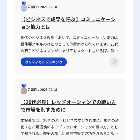
では、なぜ「話が噛み合わない状態」が生じるのか、その
ジンとして機能するに違いない。 本記事で紹介した広告戦略の基
公開日：2025.09.18
原因と背景を整理するとともに、仕事で話が噛み合わない
本概念や注意点、そして実践的なフレームワークの活用方法は、こ
人との対処法を具体的に解説します。多くの若手ビジネス
【ビジネスで成果を呼ぶ】コミュニケーシ
れからの広告運用において必ずや参考となるものであり、若手ビジ
マンが抱えるコミュニケーションギャップについて、論理
ョン能力とは
ネスマンが今後のビジネスシーンで直面する様々な課題に対して、
的思考を交えて解説し、実務で役立つヒントを提供しま
より戦略的な視点を提供することを期待する。 デジタル時代の変
す。 話がかみ合わない状態とは ビジネスシーンにおける
現代のビジネス現場において、コミュニケーション能力は
化に迅速に対応するとともに、消費者の心理や市場環境を正確に把
「話がかみ合わない状態」とは、意図や目的の認識のズ
最重要スキルのひとつとして位置付けられています。20代
握する能力を養うことは、個々のビジネスパーソンの成長に直結す
レ、情報の伝達不足、さらには前提条件の違いにより、相
の若手ビジネスマンがキャリアをスタートさせる際、報
る。そのためにも、専門性の高い知識と実践に基づく戦略立案の技
手と効果的なコミュニケーションが図れない状況を指しま
告・連絡・相談はもちろん、上司・部下、部署間、さらに
法を磨き、企業やブランドの持続的発展を実現していくことが求め
す。多くの場合、このような現象は一方的な問題ではな
クリティカルシンキング
は対外の取引先との関係構築にもおいて、この能力は不可
られる。 このように、広告戦略は企業のブランディングだけでな
く、双方の認識の不一致や話の抽象度が高すぎることから
欠です。この記事では「ビジネスにおけるコミュニケーシ
く、売上向上という実際の経済効果にも直結する重要な要素であ
生じます。たとえば、上司や先輩、同僚との会話におい
ョン能力」に焦点を当て、その定義から具体的なスキルの
り、今後もその重要性は増していくと考えられる。20代の若手ビ
て、伝えたい内容が具体性に欠け、相手に正確に意図が伝
構成要素、日々の実践方法、注意すべきポイントまで、専
ジネスマンの皆様におかれましては、これらの戦略的手法を理解
わらないことが挙げられます。前提条件や目的が共有され
公開日：2025.09.18
門性の高い視点で徹底解説します。また、ICTツールが急
し、実践に積極的に取り入れることで、今後のビジネスシーンでの
ていない場合、会話は容易に脱線し、誤解を生む原因とな
速に進化し、対面・非対面双方のコミュニケーションが混
成功に大きく寄与することを確信している。
ります。さらに、個々の話し方の好みや知識量の違い、さ
【20代必見】レッドオーシャンでの戦い方
在する現代において、コミュニケーション能力がどのよう
らには一方の思考が整理されずに抽象的な言葉で表現され
で市場を制すために
に成果に結び付くのか、その背景と実践的な鍛え方につい
る場合、双方の話の噛み合わなさは一層深刻になります。
ても言及していきます。 コミュニケーション能力とは コ
話がかみ合わない現象は、単なるコミュニケーションのミ
本記事では、20代の若手ビジネスマンを対象に、現代の激
ミュニケーション能力とは、単に情報を伝えるだけではな
スではなく、現代ビジネスにおける意思疎通の複雑さと密
化する市場環境の中で「レッドオーシャンの戦い方」とし
く、相手の反応を予測し、意思疎通を円滑にするための高
接に関わっています。企業内の組織体制や情報共有の仕組
て知られる、競争の激しい既存市場で成功を収めるための
度なスキルを指します。ビジネスにおいては、報連相やプ
み、さらには個々人の論理的思考の有無が、結果として仕
戦略や心得について、最新の事例とともに解説します。グ