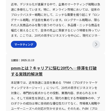
は、ある商品の価格が上昇すれば、その代わりとなる別の商品に対
近年、デジタル化が進展する中で、企業のマーケティング戦略は急
する需要が増加するという相関関係が見られる。この関係性は需要
速に多様化しています。特に、オンライン市場においては、従来の
の交差弾力性が正であることから確認できる。たとえば、朝食市場
ブロックバスター戦略に対して、ニッチな需要を掘り起こす「ロン
において米やパン、おにぎりといった商品は互いに代替財として機
グテール戦略」が注目を集めています。ロングテール戦略は、限ら
能しており、ある商品の価格が上昇すると消費者はより安価な代替
れた人気商品のみを取り扱うのではなく、多品種・ニッチな商品を
品を選択する傾向が強まる。なお、代替財は更に完全代替財と粗代
幅広く揃えることで、全体の売上に貢献するという特徴を持ってい
替財（部分的な代替財）に分類される。完全代替財は、消費者が両
ます。ここでは、20代の若手ビジネスマンを中心に、現代ビジネ
者の間で常に一定の効用比率で交換可能な財で、無差別曲線が直線
スが直面する市場環境と、それに対応するためのロングテール戦略
マーケティング
（限界代替率が一定）となるのが特徴である。一方で、実際の市場
のメリット、デメリット、導入方法について、最新の市場動向を踏
におけるほとんどの代替財は粗代替財に該当し、効用比率が一定で
まえながら専門的な視点で解説していきます。 ロングテール戦略
はなく、価格変動による影響も一定の割合ではない。補完財は、あ
とは ロングテール戦略とは、少量ずつではあるが、多品種の商品
公開日：2025.11.13
る商品の価格変動が他方の財の需要に逆方向の影響を及ぼす財であ
を取り扱うことで、従来の売れ筋のみを頼りにする戦略では捉えき
る。つまり、補完財はセットで利用されることが多く、片方の商品
れない市場のニーズに応える経営手法です。従来、マーケティング
pmmとは？キャリアに悩む20代へ―停滞を打破
の価格が上昇すれば他方の商品の需要は低下する。代表例として
戦略は、売上の80%を上位20%の人気商品で賄うとするパレート
する実践的解決策
は、ゲーム機とゲームソフトが挙げられる。ゲーム機の価格高騰は
の法則に基づいて展開されることが一般的でした。しかし、オンラ
直接的にその需要を減少させるのみならず、ソフトウェアの需要に
イン市場という物理的な在庫や陳列スペースが制約とならない環境
本記事では、近年急速に注目を集める「PMM（プロダクトマーケ
も影響を与え、双方の需要が連動する構造が形成される。さらに、
においては、ニッチな需要にこそビジネスチャンスが潜んでいると
ティングマネージャー）」について、20代の若手ビジネスマンを
補完財にも完全補完財と粗補完財が存在する。完全補完財の場合、
指摘され、全商品アイテムの中で、人気商品以外の残りの商品が合
対象に、専門的な視点からその役割、業務内容、求められるスキ
両方の財が特定の比率で消費されなければ効用が最大化されず、代
計すると大きな売上を構成する現象が観察されています。 実際
ル、そして将来性を詳述します。現代の激化する市場競争の中、プ
表的な例として左右ペアの靴が挙げられる。完全補完財の無差別曲
に、人気商品が販売の一極を占めるブロックバスター戦略に対し
ロダクトの成功は単に技術的な優位性だけでなく、市場導入戦略や
線はL字型（レオンチェフ型）となり、代替効果はほとんど発生せ
て、ロングテール戦略は、広範な商品の取り扱いを行うことで、突
ユーザーニーズへの対応が欠かせません。そのため、PdM（プロ