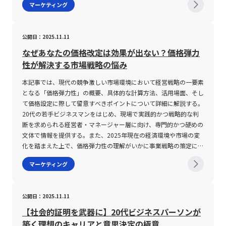
マーケティング
る点に注意が必要である。また、独立財は他の商品との需要連動性
ーケティングの進化が続く中で、ロングテール戦略は、オンライン
マーケティング戦略に特化している点において、企業の成長や売上
いケースが発生する可能性があるため、セリング活動においては、
は、顧客の信頼を得ることは困難です。消費者がブランド名を聞い
ず自社の製品・サービスが持つ独自の価値や技術、ノウハウを明確
おり、販促戦略はこれらのチャネルを統合して活用することが基本
が見られないため、個別の市場動向に着目した分析が可能であり、
ショッピングやコンテンツ配信だけにとどまらず、広範な業界でそ
向上に直結する重要な役割を果たします。 現代の市場環境は急速
顧客との対話やヒアリングを十分に実施することが求められます。
たときに、瞬時にポジティブなイメージや具体的な特徴を連想でき
にし、市場での差別化を図ることが不可欠です。 さらに、情報技
となる。例えば、SNSで公式アカウントを通じた情報発信や、メー
外部環境の大きな影響を受けにくいことが特徴である。本記事で示
の応用が期待されます。企業は、短期的な売上のブレに依存するの
に変化しており、ユーザーのニーズや市場トレンドを正確に把握す
第二に、セリング活動はマーケティングとの連携が非常に重要であ
る状態にすることが、企業にとって大きな競争優位となります。こ
術の進展により、データ分析や顧客体験の向上、営業戦略の見直し
ルマーケティング、Web広告といったデジタル施策と、展示会やパ
公開日：2025.11.11
した各概念の理解は、企業のマーケティング戦略や新製品開発、価
ではなく、長期的な視座で市場のニーズを捉え、柔軟に戦略を転換
ることが企業成功の分岐点となっています。この背景から、PMM
る点にも注意が必要です。近年ではSEO対策や広告戦略など、マー
こでは、ブランド連想の明確な定義とともに、その構築過程での留
など、複数の側面からのアプローチが求められている点も注意すべ
ンフレット、イベントへの参加といった伝統的な手法との融合が、
格設定において不可欠な要素となる。経済環境が急速に変動する昨
することが求められるでしょう。 また、ロングテール戦略を成功
の需要は今後さらに高まることが予想され、特にIT、SaaS、DX推
ケティングの各手法が充実している一方で、それらだけで市場全体
意事項や、成功事例を交えながら、ブランド戦略の全貌を分かりや
きです。 特に、営業活動の強化と顧客との接点を深める取り組み
効果的な販促への鍵となる。さらに、販促戦略の立案においては、
なぜあなたの価格改定は効果が出ない？価格弾力
今、現場で働く若手ビジネスマンは、これらの経済学的知識を武器
させるためには、技術面での投資と、それに伴うオペレーション改
進など、デジタル変革が鍵となる業界においては、PMMの活躍が
の動向に即座に対応することは困難となっています。そのため、マ
すく紹介していきます。 ブランド連想とは ブランド連想とは、消
が、コモディティ化を打破するための鍵となります。 特にデジタ
明確な販促活動の目的の設定が不可欠であり、具体的なターゲット
性が解決する市場戦略の悩み
に、より精度の高い市場分析と戦略的意思決定を行うことが期待さ
善、さらには組織全体での意識改革が不可欠です。効率的な在庫管
不可欠です。一方で、PMMとして成功するには、マーケティング
ーケティング部門から得られるデータや市場分析に基づいて、現場
費者の記憶の中で特定のブランドに結びつく様々な情報、イメー
ルトランスフォーメーション（DX）の進展に伴い、CRMシステム
層の特定、予算の算出、実行計画のスケジュール化を行うことが基
れる。今後、技術革新やデジタル経済の発展に伴い、これらの財の
理システム、先進的なデータ分析ツール、そして時代の流れに迅速
の知識やデータ分析能力、迅速な意思決定力、そして部門間の効果
の営業担当者が柔軟に戦略を修正し、実際の顧客の反応をフィード
ジ、感情、体験が複合的に作用して形成される総体的な概念を指し
やデータ分析ツールが広く活用されるようになった現代の企業環境
本記事では、現代の競争激しい市場環境において経営戦略の一要素
本である。目的が明確であれば、どの段階でどの施策を実施する
分類や消費者行動のパターンも変化していくと予想されるため、常
に対応するための組織体制の整備は、企業が持続的な成長を遂げる
的なコミュニケーションが求められるため、キャリアパスとしての
バックするプロセスが不可欠です。この情報交換が途絶えると、い
ます。具体例として、ハンバーガーチェーンの世界では「マクドナ
では、顧客データを活用したターゲットの明確化や、個々のニーズ
となる「価格弾力性」の概要、具体的な計算方法、活用場面、そし
か、またどのようなデータを収集し評価するかといった、戦略全体
に最新の知見とデータに基づいた分析が求められる。このような経
ための基盤となります。 最終的に、ロングテール戦略は、グロー
ハードルも存在します。 未経験者がPMMを目指す場合、まずは中
ずれは売上の機会を逸するリスクが高まるため、部門間でのナレッ
ルド」を念頭に連想することが、消費者の購買行動に直接影響を及
に合わせたカスタマイズが、コモディティ化を回避するための有力
て価格設定に際して留意すべきポイントについて詳細に解説する。
の流れが体系的に整えられる。加えて、販促戦略は消費者視点に立
済学の基本概念に精通しておくことは、業界内での競争優位性を確
バル化が進む現代の市場において、ニッチな市場セグメントに向け
規模のチームリーダーやプロジェクトマネジメントの役割を経験す
ジ共有や定期的な連携ミーティングの開催が推奨されます。 第三
ぼす一例と言えます。これは、ブランドの知名度だけでなく、広
な手段として認識されています。 また、SNSやオンラインアンケー
20代の若手ビジネスマンをはじめ、現場で実践的かつ戦略的な判
って構築される必要がある。情報過多の現代において、消費者は多
立する上で大きな資産となるだろう。将来的なビジネス環境の不確
た柔軟な対応と、全体の収益構造における安定性という、二点の重
ることで、マネジメント能力を養うことが重要です。さらに、IPA
に、セリングを実践するために必要なスキルの向上についても十分
告、プロモーション、製品デザイン、さらには企業の歴史や文化が
トなどのツールを用いて、顧客のリアルタイムな意見を取り入れ、
断を求められる経営者・マネージャー層に向け、専門的かつ硬めの
くの情報に触れる一方で、実際に心を動かす施策は限られている。
実性に対処するためにも、代替財・補完財・独立財といった基礎的
要な要素を兼ね備えています。経営判断において、どの戦略を採用
やPMIといった専門資格の取得により、客観的なスキル証明を行う
な注意が必要です。現代の営業現場では、単なるトークスクリプト
複合的に作用して形成されるものであり、ブランドイメージとも密
製品やサービスの品質向上に生かす取り組みが増加しています。
文体で情報を提供する。また、2025年現在の経済環境や市場の変
よって、消費者のニーズや市場全体の動向、さらには競合他社の戦
かつ実践的な知識の定着は、あらゆる企業戦略の土台となる。以
すべきかについては、企業の事業内容や市場環境、さらには顧客層
ことは、転職市場における競争力を高める上でも有効です。また、
に頼ったアプローチではなく、課題発見力、ヒアリング力、コミュ
接に関連しています。 ブランド連想には、数多くの要因が絡み合
このような施策により、従来の単一の価格競争から脱却し、付加価
化を踏まえた上で、価格弾力性の理解がいかに事業戦略の策定に役
略も十分に理解した上で、最適な方法を見極めることが要求され
上、2025年現在の経済環境を踏まえた上で、代替財・補完財・独
の特性に応じた検討が必要不可欠ですが、確実に言えることは、ロ
IT業界に特化した転職エージェントのサポートを活用することで、
ニケーション力といった基礎的なスキルが要求されます。さらに、
っています。まず、ブランドのロゴやパッケージデザイン、Webデ
値の高い製品や顧客体験を創出することが可能となっています。
立つかについても掘り下げていく。 価格弾力性とは 価格弾力性
る。実務上は、STP分析（セグメンテーション、ターゲティング、
マーケティング
立財の意義とその注意点について解説した。本稿が、若手ビジネス
ングテール戦略の理解と活用は、今後の経営戦略において不可避の
自身に適した企業や求人情報を得るチャンスが広がります。 全体
情報収集力やロジカルシンキングといった、データを元にした説得
ザインなどのビジュアル要素が強固な記憶を作り出すとともに、提
コモディティ化対策に成功した企業の事例 ここでは、コモディテ
は、商品やサービスの価格が変動した際に、需要または供給の変化
ポジショニングの各要素の分析）やPASONAの法則（Problem、
マンの皆様にとって、日常の意思決定や市場分析に役立つ一助とな
テーマであるという点です。 以上の点から、若手ビジネスマンと
として、PMMは企業の成長戦略において核心的な役割を果たすと
力のある提案を行う能力が求められるため、日々の学習や社内トレ
供する製品やサービスの品質、機能、使用感など具体的な特徴が連
ィ化に対して先進的な対策を講じ、競争力を維持している代表的な
率を数値化して表現する経済指標である。具体的には、価格が上昇
Affinity、Solution、Offer、Narrow Down、Action）といったフレ
ることを期待する。
しては、ロングテール戦略のメリットとデメリット、そしてその導
いえるとともに、今後の市場拡大に伴い、その重要性と需要はます
ーニングを通してスキルを磨く必要があります。特に、インサイト
想の核となります。また、実際に製品を使用した際に得られる体験
企業の事例を取り上げます。 まず、スマートフォン市場における
または下落した場合に、どの程度販売数量や需要が変わるのかを測
ームワークを活用し、具体的かつ効果的な販促戦略の立案を推進す
公開日：2025.11.11
入に伴う組織体制の変革を正確に把握し、実務レベルで活かせる知
ます高まる見通しです。20代の若手ビジネスマンにとっては、早
セリングのような高度な営業手法においては、顧客自身が気づいて
や、口コミ、SNSなどの情報拡散による影響も、消費者の記憶に大
Appleの事例です。Appleは、製品の独自性を徹底的に追求し、デ
定するためのものであり、通常は次の計算式が用いられる。価格弾
るケースが多い。これにより、戦略の根拠が明示され、実行後の効
識と視点を持つことが、将来的なキャリア形成において大きな武器
期にこの分野で経験を積み、マーケティングとマネジメントの両面
いない潜在的なニーズを引き出し、それに対して適切なソリューシ
きく影響します。このような複数の要素が組み合わさることで、消
ザインとユーザーエクスペリエンスの向上に注力しています。
力性＝（需要または供給の変化率）÷（価格の変化率）この指標
果測定や改善策の策定が容易になる。さらに、B to B（企業間取
【社会的証明を武器に】20代ビジネスパーソンが
となることでしょう。
でスキルを磨くことが、将来的なキャリアアップおよび高い収入を
ョンを提示するコンサルティング的なアプローチが必要とされ、こ
費者がある状況下で無意識に特定のブランドを思い浮かべる「ブラ
Apple Storeでの顧客との対話や、オンラインでの意見収集を通じ
は、数値が1を超えると需要の変動が大きい（すなわち、弾力性が
引）向けの販促戦略においては、消費者向けとは異なるアプローチ
築く理想のキャリアと意思決定の極意