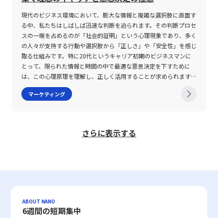
実現するための大きな武器になるでしょう。 本記事の内容を参考
れは一朝一夕で習得できるものではありません。 また、セリング
ンド連想」が形成され、ブランドロイヤルティへと結びついていく
て、製品開発に顧客の視点を取り入れることで、市場の均質化を防
高い）状態を示し、1を下回ると需要の変動が小さい（すなわち、
が求められる。企業間取引では、担当者へのパンフレット配布や展
に、自己のキャリアプランや転職戦略に役立てていただければ幸い
の現場では、過去の成功事例や失敗事例に学ぶ姿勢が欠かせませ
のです。 ブランド連想の構築は、単なる知名度向上に留まらず、
ぎながらブランドの独自性を確立しています。 次に、カフェ市場
弾力性が低い）ことを意味する。 需要の変化率は、一般に「価格
示会での直接対話、プレスリリースなど、複数の接点から関係を深
現代のビジネス環境において、膨大な情報と複雑な選択肢に直面す
です。
ん。具体的には、明確な数値目標を設定し、毎日の業務を振り返る
消費者の購買行動や企業に対する信頼感の確立に直結します。企業
においては、スターバックスが独自のサービス戦略を展開していま
変更後の販売数量－価格変更前の販売数量」を基に算出し、対象と
めていくことが成功の鍵となる。こうした戦略では、信頼性や専門
る中、私たちはしばしば迅速な判断を迫られます。その判断プロセ
とともに、上司や同僚とのフィードバックを通じてPDCAサイクル
が提供する商品・サービスの品質向上、洗練されたパッケージデザ
す。 スターバックスは、店内の雰囲気やスタッフの教育体制、さ
なる対象の変化率を求める。一方、価格の変化率は、変更後の価格
性を強調するメッセージが重要視されると同時に、各施策が統合的
スの一端を占めるのが「社会的証明」という心理現象であり、多く
を回すことが重要です。さらに、定期的な営業研修やセミナーへの
イン、戦略的なWebデザイン、そして一貫性のある企業ブランディ
らには季節限定メニューなど、顧客体験の向上に重きを置いた戦略
と変更前の価格との差額を用いて計算する。これらの計算は原則と
に機能するような全体像の把握が求められる。 一方で、販促戦略
の人々が支持する行動や選択肢から「正しさ」や「安全性」を感じ
参加によって、業界内の最新の手法やトレンドを取り入れること
ングは、ブランド連想を左右する主要な要因として捉えるべきでし
を実施することで、単なるコーヒー提供企業からライフスタイルを
してプラスの絶対値で評価されるため、マイナスの値が出た場合で
の策定は一過性のプロジェクトではなく、継続的な改善が必須であ
取る仕組みです。特に20代というキャリア初期のビジネスマンに
で、競合他社との差別化を図ることが求められます。こうした継続
ょう。これらの要素が統合されることで、消費者は製品を手に取る
提案するブランドへと転換を果たしています。 さらに、アパレル
も、実務上はその絶対値として解釈される。このように、価格弾力
る。市場環境が絶えず変動する中で、当初設定した戦略がその後も
とって、限られた情報と時間の中で最適な意思決定を下すために
的な学習と実践が、セリングにおいて大きな成果を生む鍵となるの
際に「安心感」や「優れたデザイン」、「革新的技術」などのイメ
市場におけるユニクロの取り組みも注目に値します。 ユニクロは
性は市場の反応を定量的に把握するための有用なツールとして、
有効である保証はなく、定期的な効果測定とフィードバックのサイ
は、この心理原理を理解し、正しく活用することが求められます。
です。 最後に、セリング戦略を実行する上での組織全体のサポー
ージを自動的に連想し、結果的にそのブランドが選ばれる確率が高
「LifeWear」のコンセプトの下、シンプルでありながら高品質な製
様々な業界で活用される。 具体例として、あるコンビニエンスス
クルが欠かせない。これにより、時代のニーズに即した迅速な軌道
社会的証明とは 「社会的証明」とは、多数の人々の行動や選択、
マーケティング
ト体制についても注意が必要です。多くの企業では、個々の営業担
まります。 さらに、ブランド連想は消費者の意思決定を迅速化す
品をリーズナブルな価格で提供することで、幅広い顧客層に支持を
トアが定番商品の値段を10%上げた結果、販売数量が4%減少した
修正が可能となり、長期的な競争優位性の確保につながる。特にデ
それに伴う評価を根拠にして、ある事象や製品、サービスの正当性
当者の努力に依存する傾向がありますが、効果的なセリングを実現
る効果も有しており、特定のシーンにおいて「このブランドでなけ
受けています。 このような企業は、価格のみを重視する市場環境
場合について考える。この場合、価格弾力性は4%÷10%、すなわ
ジタルマーケティングの台頭により、リアルタイムのデータ解析を
や有用性を判断する心理傾向を指します。 この概念は、アメリカ
するためには、マーケティング部門や商品開発部門との連携、さら
ればならない」という無意識の判断を促すため、企業経営において
において、独自の価値提供を徹底することで、他社との差別化を成
ち0.4となり、1を下回るため需要の変動は比較的小さいと判断され
活用し、消費者の反応に基づいた戦略の柔軟な変更が求められるよ
の社会心理学者ロバート・チャルディーニが提唱した「影響力の武
には経営層からの明確な目標設定と支援が不可欠です。このような
極めて戦略的な役割を果たします。ブランド連想が強固であれば、
功させていると言えます。 これらの事例は、単に製品の機能やデ
る。これに対し、動画配信サービスにおいて月額料金を1,000円か
うになっている。 以上のように、販促戦略は単に売上増加を狙う
器」において、6つの心理原則の一つとして取り上げられました。
さらに表示する
全社的なサポート体制が構築されて初めて、各営業担当者が自らの
市場での競争が激化している中でも、消費者にとっての第一選択肢
ザインだけに依存するのではなく、顧客との接点全般にわたる体験
ら600円に下げた場合、加入者数が従来の1万人から2万人に増加し
短期的なキャンペーンに留まらず、自社のブランディングや信頼性
チャルディーニは、個々人が不確実な状況下で他者の行動を強く参
スキルを最大限に発揮できる環境が整い、持続可能な成長戦略を実
となりうるのです。 ブランド連想の注意点 ブランド連想を構築す
価値の向上が、コモディティ化を打破するための有効な手段である
たとすると、需要の変化率は100%となり、価格の変化率は40%
の向上など、多岐にわたる目的を包括的に持った施策である。その
考にするという特性を指摘しており、特に初めての体験や未知の分
現することができると言えます。 まとめ ここまで、セリングの本
る際には、いくつかの重要な注意点があります。まず第一に、ブラ
ことを示しています。 コモディティ化対策のための具体的な方法
（絶対値）となる。この結果、価格弾力性は100%÷40%＝2.5と
ため、戦略全体の構造を俯瞰的に捉え、消費者の視点と企業の視点
野において、他人の行動が意思決定に大きく影響することを明らか
質とその注意点、そして求められるスキルや実践的な戦略について
ンドのイメージと実際の製品やサービスとの間にギャップが生じる
企業がコモディティ化に歯止めをかけ、持続的な競争優位性を確立
なり、1を大きく上回るため高い弾力性が示される。 このように、
の両面を考慮した上で、柔軟かつ効果的なアプローチを採用する必
にしました。 例えば、レストランにおいて長い行列が形成されて
詳細に解説してきました。セリングは、短期的な売上向上を目指す
と、消費者の信頼を失うリスクが高まります。例えば、高価格帯で
するためには、いくつかの具体策を講じる必要があります。 第一
価格弾力性の数値により、値上げや値下げが販売数量に与える影響
要がある。事例として、最新の業務効率化ツール「Magonote（マ
いるのを見ると、「この店は人気であるから美味しいに違いない」
と同時に、顧客との信頼関係の構築や長期的なビジョンの共有を通
販売される製品に対して「低品質」や「使い勝手が悪い」というネ
に、製品やサービスにおける独自の価値（USP：Unique Selling
を定量的に理解できるため、企業は価格戦略の策定において、戦略
ゴノテ）」の導入が挙げられる。これは、販促にかかる各種コスト
という判断を下すのは、まさに社会的証明の一例です。また、オン
じて、企業の継続的成長に寄与する重要な営業手法です。マーケテ
ガティブな連想が生じた場合、ブランドとしての価値が大きく損な
Proposition）を明確化することが求められます。 このためには、
的にこの指標を活用することが求められる。特に、価格設定の段階
削減と業務プロセスの効率化を実現するためのソリューションとし
ラインショッピングにおいても、多数のレビューや高評価、利用者
ABOUT NANO
ィングが構築する売れる仕組みと並行して、現場での柔軟な対応と
われる恐れがあります。 次に、ブランディング戦略においては、
企業の持つ技術やノウハウ、デザイン、さらにはブランドストーリ
では自社商品だけでなく、競合他社の価格設定や市場動向も併せて
て注目されており、専門家のサポートを受けながら戦略を実行に移
数といった情報が提示されると、その商品に対する信頼感や安心感
6週間の短期集中