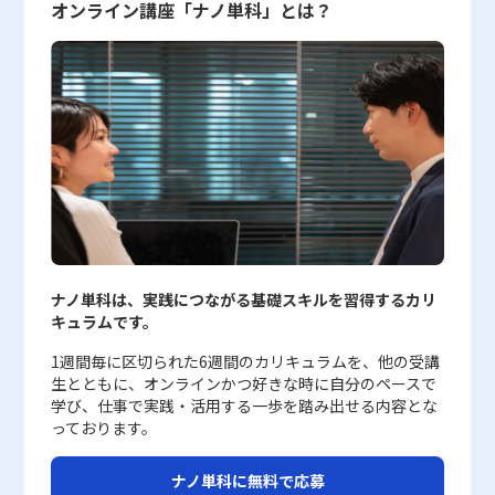
高度な提案力が求められるセリングは、現代のビジネス環境におい
一貫性の保持が非常に重要です。企業は広告、パッケージデザイ
ーを効果的に市場に伝える施策が不可欠です。 具体的には、プロ
分析することで、より精度の高い戦略が構築可能となる。 価格弾
す一助となる。このように、販促戦略は多面的な視野から緻密な計
が高まり、消費行動につながるのです。 社会的証明は、単なる多
オンライン講座「ナノ単科」とは？
て極めて重要な役割を担っています。 特に、20代の若手ビジネス
ン、Webデザイン、プロダクトデザインなどの各要素において、統
モーション活動やオンラインマーケティング、展示会などを通じ
力性の注意点 価格弾力性の概念を正確に理解し、活用する際には
画と実践を通じて、企業の成長を促進する重要な取り組みとして位
数派の選択に留まらず、類似性のある集団内でより強力に働くとい
マンにとっては、単なる商品知識にとどまらず、顧客の潜在ニーズ
一されたメッセージとビジュアルアイデンティティを維持する必要
て、消費者に対して自社の製品が持つ独自性を積極的にアピールす
いくつかの注意点が存在する。まず第一に、弾力性の算出には基礎
置付けられている。 販促戦略の注意点 効果的な販促戦略を展開す
う特徴を持っています。自分と同じようなバックグラウンドや価値
を探り、課題発見力やヒアリング力、ロジカルシンキングといった
があります。これにより、消費者はブランドに関する情報を正確に
ることが挙げられます。 第二に、顧客体験の向上に直結するデジ
となる十分なデータが必要であり、短期間のみに依存した計測は誤
るためには、いくつかの注意点を十分に理解し、実践に落とし込む
観を持つ他者の意見や行動は、特に有効な証明材料として機能し、
基礎スキルを磨くことが、今後のキャリア形成において大きな武器
把握し、強固な連想を形成することが可能となります。 また、ブ
タルツールやCRMシステムの活用が重要となります。 顧客の購買
差を引き起こす可能性がある。市場の動向は季節性、消費者嗜好の
ことが不可欠である。第一に、市場や消費者のニーズを事前に徹底
結果として個々の意思決定に大きな影響を及ぼします。 また、情
となるでしょう。さらに、部門間の連携やナレッジ共有を通じて、
ランド連想を形成する過程においては、時間と継続的な努力が求め
行動やアクセスデータをもとに、個々のニーズに応じたカスタマイ
変化、外部環境の影響など複数の要因に左右されるため、長期的な
的に分析することが求められる。情報量が飛躍的に増加している現
報があふれる現代社会では、すべての情報を詳細に検証することは
常に最新の市場動向や競合情報を取り入れる姿勢は、個々の営業力
られます。短期間で急激にブランド認知を向上させるためのプロモ
ズを施す取り組みが、製品の付加価値を高める一助となります。
データや複数シナリオに基づく分析が推奨される。 また、価格弾
代において、単一のデータに頼るのではなく、複数の視点から消費
現実的ではありません。このため、一部の情報や、他者の支持とい
の向上のみならず、組織全体の成長にも直結します。 今後、企業
ーションは、一過性の効果に終始してしまう場合があるため、長期
また、オンライン上でのフィードバック収集や、SNSを活用したコ
力性の高い商品やサービスでは、価格変更による需要の変化が予想
者行動を読み解く必要がある。市場環境は常に動的であり、季節変
う短絡的な判断に頼ることが増え、これが社会的証明の力を一層強
が直面する市場環境はますます厳しくなることが予想される中で、
的な視点に立った戦略が必要です。広告やキャンペーンを通じて、
ミュニケーションは、顧客との関係性を強化し、市場の変化に迅速
以上に大きくなることがあるため、無計画な値下げは利益を著しく
動や突発的なトレンドの変化に対応できる柔軟性が戦略には求めら
化させる要因となっています。 実証研究の一例として、スタンレ
セリングとマーケティングの双方を効果的に活用することが、唯一
一貫して企業の価値や理念、そして独自の魅力を伝えることが、消
に対応するための貴重な情報源となります。 第三に、営業戦略の
圧迫する恐れがある。例えば、価格弾力性が高いカテゴリにおいて
れる。また、消費者の生の声を定期的に収集するプロセスが、戦略
ー・ミルグラムらが行った「空を見上げる実験」が挙げられます。
の競争優位性となることは明白です。そのため、若手ビジネスマン
費者の記憶に確実に刻まれる鍵となります。 また、オンライン環
見直しと最適化が求められます。 ターゲット顧客の再選定や、営
は、消費者が慎重に購入を検討する傾向があるため、値下げキャン
の実効性を担保するうえで非常に重要である。アンケート調査、オ
この実験では、最初に1人のスタッフが街角で空を見上げる行動を
は、実践的な営業スキルの向上とともに、マーケティングの戦略的
境の発展により、SNSやWebサイト、口コミサイトなどのデジタル
業プロセスにおける各ステップの効率化は、企業全体の競争力強化
ペーンを実施する際には、利益率と広告・プロモーション費のバラ
ンラインレビュー、SNS上でのフィードバックなど、様々な手法を
取った場合、多くの通行人はその行動に無関心でした。しかし、こ
視点を取り入れたアプローチを習得することで、自らのキャリアパ
チャネルがブランド連想に与える影響も無視できません。これらの
に直結します。 具体的には、顧客セグメンテーションの精緻化、
ンスを十分に考慮する必要がある。また、逆に価格弾力性が低い商
組み合わせ、実際にどのような点が評価され、どのような改善が必
の行動をするスタッフの人数を4人に増やすと、通行人も同様に空
ナノ単科は、実践につながる基礎スキルを習得するカリ
スを大きく飛躍させるチャンスを掴むことができるのです。企業全
チャネルにおいて、企業が適切な情報発信を行い、消費者との信頼
パイプライン管理の徹底、さらには営業担当者への定期的なトレー
品に対しては、値上げを行っても需要が大きく減退しないことか
要とされているかを把握することが不可欠である。特に、若年層を
を見上げる行動に同調し、その人数が劇的に増加する結果となりま
キュラムです。
体としても、セリングに必要な支援体制の整備や、継続的な研修プ
関係を築くことは、ブランド連想の強化に直結します。一方で、情
ニングと評価制度の導入が有効です。 以上のような取り組みを総
ら、企業戦略上の価格改定が容易である一方、過剰な値上げはブラ
中心としたターゲット層に向けた販促戦略では、彼らの生活様式や
した。この現象は、多数派の行動が信頼性を高め、個々の判断に影
ログラムの導入を進めることが、今後の市場での優位性確保に繋が
報の誤った拡散やネガティブな口コミが迅速に広まるリスクにも十
合的に実施することで、企業は単なる価格競争に陥ることなく、顧
ンドイメージや顧客満足度に悪影響を及ぼす可能性がある。 さら
価値観を正確に捉えることが成功の鍵となる。第二に、販促施策に
響を与える典型例として理解されています。 現代において、社会
1週間毎に区切られた6週間のカリキュラムを、他の受講
ると考えられます。 以上のように、セリングは単なる売り込み活
分に留意し、リスク管理や迅速な対応策の整備が求められます。
客に対して独自の価値を提供し続けることが可能となります。 ま
に、企業が価格弾力性を活用する際は、市場全体の需給バランスや
かかるコスト管理が極めて重要となる。過度のコスト削減や、逆に
的証明はオンライン上の口コミやレビュー、SNSにおける「いい
生とともに、オンラインかつ好きな時に自分のペースで
動ではなく、顧客の声に耳を傾けながら、戦略的かつ総合的な提案
さらに、ブランド連想の形成は、企業内外のステークホルダーとの
とめ 市場の成熟と共に、商品やサービスのコモディティ化は多く
外部要因（原材料の高騰、自然災害、国際情勢の変動など）を慎重
無計画な投資は、期待した費用対効果を達成できないリスクを伴
ね！」や「シェア」など、さまざまな形態で見られるほか、企業が
学び、仕事で実践・活用する一歩を踏み出せる内容とな
を行う高度なビジネススキルとして位置づけられます。各企業が短
連携を欠かせないプロセスでもあります。例えば、販売チャネル、
の企業にとって避けては通れない課題です。 しかし、その危機を
に考慮する必要がある。これらの外部要因により、商品の販売数量
う。戦略立案段階で、具体的な予算配分やROI（投資対効果）のシ
マーケティング戦略において積極的に活用するツールとしても注目
っております。
期的な成果と長期的な視点の両輪を回す経営戦略を実現するため
広告代理店、デザイン事務所、さらにはユーザーコミュニティな
単なるリスクと捉えるのではなく、企業の成長機会として捉える視
が一時的に変動することは避けられないが、短期的な変動のみをも
ミュレーションを行い、実際の運用段階でも継続的な効果測定を実
されています。 社会的証明の注意点 社会的証明の活用は、ビジネ
に、セリングは不可欠な要素となっているのです。そのため、これ
ど、さまざまな関係者が連動して取り組むことにより、より強固な
点が求められます。 まず、製品やサービスの独自性を高めるため
って戦略を判断すると、誤った結論に至る恐れがある。そのため、
施する必要がある。特に初期段階では、外部の専門家やサービスを
スシーンにおいて大きなメリットをもたらしますが、その一方で慎
ナノ単科に無料で応募
からのビジネスパーソンは、日々の業務の中でセリングの各プロセ
ブランド連想が実現されるのです。このような多角的なアプローチ
の技術革新、デザインの刷新、ブランド戦略の再構築が不可欠で
長期的な視点から需要の変化を継続的にモニタリングし、市場状況
活用して、専門的な知見に基づいた費用対効果の検証を行うことが
重に取り扱うべき注意点も存在します。 まず第一に、社会的証明