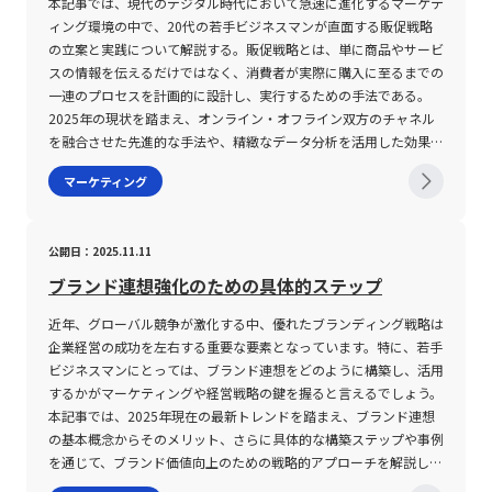
いった企業においては、顧客が検討中の商品に加え、関連するアイ
備投資の均質化によるものでもあります。 また、投資の観点から
本記事では、現代のデジタル時代において急速に進化するマーケテ
企業は統計データや消費者行動の観察、さらには実験的手法を用い
点を身につけることが求められます。実際、amazonやNetflixとい
目指す場合、実務経験や実績の不足が大きなハードルとなります。
テムやセット商品の提案が自然な流れで行われ、これにより既存顧
も「コモディティ」という用語が用いられ、貴金属、エネルギー、
ィング環境の中で、20代の若手ビジネスマンが直面する販促戦略
た市場分析を行い、柔軟かつ科学的な意思決定を下すことが重要で
った企業は、ロングテール戦略を巧みに活用し、オンラインショッ
そのため、まずはマネジメント経験を積むことや、プロジェクトマ
客から更なる価値を引き出す仕組みが確立されています。このよう
農産物など、商品の取引市場における均一な取引対象を意味する場
の立案と実践について解説する。販促戦略とは、単に商品やサービ
ある。加えて、価格変動に起因する所得効果と代替効果の理解は、
ピングや映像配信サービスにおいて、膨大な商品やコンテンツを顧
ネジメント関連の資格取得（たとえば、IPAやPMIが認定する資
に、セリングは単一の取引の成立に留まらず、顧客との関係性を深
合もあります。 とりわけビジネスにおけるコモディティ化は、企
スの情報を伝えるだけではなく、消費者が実際に購入に至るまでの
特にスルツキー分解によって明示されるように、各財がどのように
客個々の嗜好に合わせて提示することで、安定した収益基盤を築い
格）などを通じて、自己のスキルを裏付ける努力が重要になりま
化させるための重要な手法として活用されています。 セリングが
業の独自性が薄れ、市場競争が熾烈化する要因となるため、戦略的
一連のプロセスを計画的に設計し、実行するための手法である。
消費者の購買行動に影響を及ぼすかを具体的に把握するための有力
ています。 また、システム構築においては、スケーラビリティの
す。業界特化型の転職エージェントを活用することで、未経験者で
他のマーケティング活動とどのように連携し、相補的な役割を果た
な対応が求められる重要な課題です。 コモディティ化の注意点 企
2025年の現状を踏まえ、オンライン・オフライン双方のチャネル
なツールである。完全代替財においては代替効果が顕著であり、そ
確保も不可欠です。急激なアクセス増加や、一時的な販売ピーク時
もステップアップできるケースが増えており、キャリアの転換期に
すのかという点も注目されます。ピーター・ドラッカーが提唱した
業が直面するコモディティ化の問題は、多面的な要因が絡む複雑な
を融合させた先進的な手法や、精緻なデータ分析を活用した効果測
の結果、消費者が急激に購買行動を変える一方、完全補完財におい
にシステムダウンを防ぐためのインフラ投資、さらに柔軟な物流体
おけるサポート体制が整いつつある状況です。 注意すべき点とし
「マーケティングの目的は販売を不必要にすること」という考え方
現象です。 まず、消費者側の要因として、顧客ニーズや市場環境が
定といった最新の取り組みが進められている。本記事を通じ、販促
ては代替効果がほとんど認められず、所得効果のみが現れるという
マーケティング
制の整備も含め、運用面でのリスク管理が必須となります。ロング
て、PMMは単なるマーケティング担当職とは一線を画しており、
は、マーケティングが本来、顧客のニーズを把握し、自然と売れる
急速に変化している中で、企業がその変化に柔軟に対応できず、同
戦略の基本的な概念から具体的な立案手順、注意すべきポイントま
性質を持つ。こうした違いを正確に理解することで、マーケティン
テール戦略を円滑に実施するためには、技術・システム面での投資
技術と市場双方の視点からプロダクト全体を俯瞰しなければなりま
仕組みを構築することを目指していると示唆しています。しかしな
種の製品・サービスがあふれる結果、競合他社との差別化が困難に
でを専門的かつ実践的に解説する。昨今、SNSをはじめとする多様
グ戦略や価格設定、さらには新製品導入におけるリスク管理がより
と、それに伴う組織内での体制整備が両輪であると言えるでしょ
せん。したがって、マーケティングの理論だけではなく、実務に基
がら、実際の企業活動においては、市場環境の変化や競合の激化に
なります。 次に、供給側における課題としては、生産コストの削
な情報伝達チャネルの発達や、消費者行動の急速な変化が企業活動
精緻に実施できることになる。 まとめ 以上の議論により、代替
う。 まとめ ロングテール戦略は、オンライン市場の成長とともに
公開日：2025.11.11
づいた判断力、そして製品開発に関わる各専門知識との融合が必要
より、どれだけ完璧な売れる仕組みを整えたとしても、セリングの
減を追求するあまり、技術革新や品質向上への投資が後回しにな
に大きな影響を及ぼしており、より高度なマーケティング施策の構
財・補完財・独立財は現代経済学および実務上の意思決定において
台頭してきた新たな経営手法として、従来のパレートの法則に依存
不可欠です。このような背景から、PMMとしてのキャリアを形成
現場での柔軟な対応と直接的な販売活動が不可欠となるケースが多
り、結果として独自性が失われることが挙げられます。 また、製
築が求められている。これに伴い、販促戦略の重要性は増す一方で
ブランド連想強化のための具体的ステップ
極めて重要な概念であることが明らかとなった。代替財は、価格変
するブロックバスター戦略に対する有力な代替案となっています。
するためには、日常的なスキルアップや業界動向の継続的な学習が
く見受けられます。つまり、マーケティング戦略と連携を図ること
品の均一化によって、価格競争が激化し、利益率が低下するリスク
ある。 販促戦略とは 販促戦略とは、自社商品またはサービスに対
動が他の商品の需要に同方向の影響を与えることから、特に市場シ
ニッチな需要に着目し、多品種の商品を少量ずつ販売することで、
求められ、組織内での信頼を得るためには確固たる成果実績の積み
で、セリングはその実践領域を広げ、相乗効果を発揮することがで
近年、グローバル競争が激化する中、優れたブランディング戦略は
も大きいため、企業は単にコスト削減に注力するのではなく、顧客
して消費者が購入の意思決定に至るまでの一連の流れを、計画的か
ェア争いにおいて、競合製品との相互関係を考慮する必要がある。
安定した売上を実現できる一方、商品管理や物流、システム整備な
重ねが必要となります。 まとめ 本記事では、「PMM（プロダクト
きるのです。 セリングの注意点 セリングに取り組む際の注意点は
企業経営の成功を左右する重要な要素となっています。特に、若手
にとっての付加価値を再定義する必要があります。 さらに、コモ
つ戦略的に設計する手法を指す。販促（販売促進）は、単に商品の
完全代替財と粗代替財に分けて考えることで、企業はより精密な需
どオペレーション面での課題も抱えています。 20代の若手ビジネ
マーケティングマネージャー）」という職種について、定義や役
多岐にわたります。第一に、セリングは短期的な成果を追求するあ
ビジネスマンにとっては、ブランド連想をどのように構築し、活用
ディティ化の状態では、例えばスマートフォン市場のように、どの
情報を伝達するだけでなく、購入という「きっかけ」を消費者に与
要予測と価格戦略を策定できる。一方、補完財はセットで利用され
スマンにとって、ロングテール戦略は、時代の変化に柔軟に対応す
割、業務内容、必要なスキル、そして今後の将来性について詳細に
まり、顧客との信頼関係や長期的なパートナーシップの構築がおろ
するかがマーケティングや経営戦略の鍵を握ると言えるでしょう。
メーカーであっても基本的な性能が揃っているため、消費者がブラ
えるための施策全般を意味する。具体的には、サンプルの提供、ク
る性質が強調され、製品の販売戦略やパートナーシップ構築におい
るための一手として大変有効です。デジタル技術を駆使し、顧客の
解説しました。PMMはプロダクトの市場導入から販売促進、そし
そかになってはならない点です。たとえば、プロダクトセリングが
本記事では、2025年現在の最新トレンドを踏まえ、ブランド連想
ンド選択の判断を価格やデザインなどの微細な要素に頼らざるを得
ーポンの配布、キャンペーンの実施などが挙げられ、これらの施策
て、両製品の連動性を十分に活用することが求められる。完全補完
多様なニーズと行動パターンを的確に捉えることが求められる現代
てユーザーサポートまで、一連のマーケティング戦略を一手に引き
過度に推し進められると、単に商品のスペックやセールストークに
の基本概念からそのメリット、さらに具体的な構築ステップや事例
なくなります。 市場の均質化が進むと、単一の要素に依存した競
を通じて販売促進の効果を最大化することが求められる。また、現
財の場合は、無差別曲線がL字型となり、代替効果が極めて小さい
において、この戦略を理解し、適切に活用することは、競争優位性
受ける非常に高度な職務であり、その責任範囲の広さと責任の重さ
終始し、顧客の本質的なニーズを見落とす危険性があります。その
を通じて、ブランド価値向上のための戦略的アプローチを解説しま
争戦略は容易に模倣され、持続可能な競争優位性を築くことが難し
代のマーケティングでは、オンライン媒体を利用したプロモーショ
ため、価格変更に対する消費者の反応が主に所得効果を介して現れ
の確保に直結します。 今後もインターネットの普及、デジタルマ
が特徴です。特に、PdMやPMと比較して、ビジネス部門の統括や
結果、受注率の低下や一度契約が成立しても継続利用につながらな
す。 今日の市場環境では、単に製品やサービスの質が高いだけで
くなります。 このため、企業はコモディティ化を防ぐために、ま
ンと、オフラインでの直接的アプローチとの両方が不可欠となって