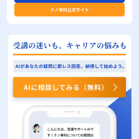
スを意識的に実践するとともに、自己研鑽を怠らず、組織全体で知
を通じて、ブランドに対する一貫した認識と信頼感を市場全体に浸
す。 また、顧客体験の向上を実現するためには、最新のデジタル
に柔軟に対応する姿勢が求められる。 また、業界ごとに存在する
推奨される。第三に、販促戦略の実施には、綿密なスケジュール管
は必ずしも真実を反映しているとは限りません。 インターネット
ナノ単科公式サイト
識と経験を共有することが求められます。 最終的には、セリング
透させることが極めて重要となります。 加えて、ブランド連想の
ツールを活用し、顧客のニーズや市場動向をリアルタイムに把握す
特有の市場環境にも留意が必要である。例として、生活必需品や日
理が要求される。短期的なキャンペーンと中長期的なブランディン
上では、偽のレビューや不正な評価、さらにはサクラを用いた演出
という実践的な営業手法が、企業の成長や市場での競争優位性を確
成功事例からも明らかなように、戦略的なブランド構築は、企業の
る仕組みが重要となります。 さらに、営業戦略の見直しとプロセ
用品といった価格弾力性が低い商品群では、消費者の行動はかなり
グ施策をどのように統合するか、また、各施策ごとに明確なマイル
が横行しており、これらは消費者に誤解を与える危険性がありま
固たるものにするための鍵であると言えるでしょう。そのため具体
売上や市場シェアの拡大、さらには長期的な企業価値の向上といっ
スの最適化によって、ターゲット顧客に合わせた柔軟かつ効果的な
安定しており、値下げによる売上増加効果が限定的であるため、価
ストーンを設定することが求められる。特に、オンラインとオフラ
す。実際に、虚偽の情報に基づいて顧客が行動を起こすと、後日そ
的な数値目標の設定や、明確な業務プロセスの見直し、さらには営
た効果をもたらします。しかしながら、過度なプロモーションや不
アプローチが可能となり、結果としてコモディティ化から脱却する
格改定の際には慎重な分析が欠かせない。逆に、嗜好品や贅沢品、
インの施策が連動する場合、両者が整合性を持って運用されなけれ
の製品やサービスに対する信頼を損ねる結果となり、企業にとって
業研修やセミナーなどを通じたスキルアップが、今後の成否を分け
適切なメッセージ発信が、消費者に対する逆効果となる場合もある
道筋が開かれます。 Apple、スターバックス、ユニクロといった事
特定のサービス分野では数値が大きく変動するため、実施するキャ
ば、消費者に混乱を与える可能性がある。さらに、販促戦略におけ
長期的な損失を招くことにもなります。 次に、情報の偏りにも注
る重要な要素となります
ため、各施策の実施に際しては、ターゲット層のニーズや市場の変
例に見られるように、企業は徹底した差別化戦略と顧客中心の経営
ンペーンの効果や市場の反応を事前に十分にシミュレーションし、
るフレームワークの適用も慎重に行う必要がある。STP分析や
意が必要です。 多くの場合、成功事例や高評価のレビューだけが
化を的確に捉える努力が求められます。 まとめ 以上、ブランド連
を実践することで、激化する市場環境においても競争力を維持でき
リスク管理を徹底する必要がある。 特に、既存商品の価格見直し
PASONAの法則といった理論は強力なツールである一方で、実際の
強調され、失敗例や低評価の意見が見落とされがちです。このよう
想のメリットとその構築ステップについて概説してきました。ブラ
るのです。 今後も変動する市場環境を踏まえ、常に進化し続ける
や新商品の市場投入を検討する際には、企業内部での価格弾力性の
現場においては市場の実情や企業の状況に即した柔軟な応用が求め
な情報の偏在は、消費者が実際の状況を正しく理解する妨げとな
ンド連想は、消費者が製品やサービスの購入を決定する際に、無意
企業戦略が求められる中で、コモディティ化への対策は企業存続の
理解が重要な判断基準となる。競合他社との比較分析も踏まえ、事
られる。硬直的な運用は、かえって戦略の効果を損なう可能性があ
り、最適な判断を下す上で障壁となります。 また、社会的証明は
識のうちに形成される大きな心理的要素です。企業は、まずブラン
鍵を握る要素となります。 経営者や若手ビジネスマンにとって、
前に市場テストや消費者調査を実施することで、価格変更の影響範
るため、状況に合わせたカスタマイズが必要となる。これらの注意
過度に利用されると、単に「流行を追う」という消極的な行動パタ
ド認知から始まり、製品の特徴、ブランドイメージの定着、シチュ
これらの実践的な対策を理解し、自社に適した戦略を策定すること
囲をより正確に把握できる。このため、適切なデータ分析ツールの
点を踏まえた上で、現代の販促戦略は、ただ単に情報や商品の提供
ーンを助長する恐れもあります。 特に、組織内での意思決定にお
エーションの連想、ブランドロイヤルティの確立、そして最終的な
は、2025年以降のビジネスシーンにおける成功のための重要な要
導入や市場調査専門家との連携が求められ、企業全体での戦略的な
を行うのではなく、消費者との双方向のコミュニケーションを構築
いては、リーダーが強い影響力を持つメンバーの意見に依存しすぎ
感情移入という6つのステップを着実に実行することにより、強固
素と言えるでしょう。 以上の知見を踏まえ、各企業が独自の強み
取り組みが不可欠である。 更に、小売業やメーカー間の協議にお
することが求められる。時には、一度策定した戦略を見直し、改善
ることで、多様な視点が排除され、結果として創造性や革新性が阻
なブランド連想を構築することが可能となります。 特に、アップ
を再認識し、創造的な発想と実行力をもって市場に挑むことが、今
いても、価格弾力性の理解は重要な役割を担う。販売戦略の調整や
する柔軟性を確保するため、PDCAサイクルの導入も重要な手法と
害される可能性があります。こうした場合、初見の問題に対して柔
ルやダイソンといった成功事例は、消費者の記憶に深く刻まれるブ
後の持続的な成長と競争優位性の確保につながると考えられます。
キャンペーンの実施、時には卸価格の見直しにおいて、双方が納得
なる。さらに、若手ビジネスマンにとっては、専門家の助言を積極
軟なアプローチが取れず、ビジネスの発展にブレーキをかけるリス
ランドイメージの形成が、企業の持続的な成長に寄与している好例
できる形での価格調整が行われなければ、結果として市場全体に悪
的に取り入れること、そして最新のテクノロジーを活用すること
クがあります。 さらに、社会的証明のメカニズムを悪用する試み
です。これらの企業は、独自のデザイン哲学、革新的技術、そして
影響を及ぼす恐れがある。このような連携の中で、正確な需要予測
が、販促戦略の成功に直結するという認識が必要である。実践段階
も存在します。 短期的な売上向上を狙い、過剰な行列演出や虚偽
一貫性のあるブランディング戦略を通じて、消費者に高い信頼感と
と適切な価格設定が企業間の信頼関係の維持と市場競争力の強化に
では、自社内だけで完結せず、外部のコンサルティングサービスや
の口コミで消費者を誘導しようとする手法は、発覚した際にブラン
強い愛着を与えてきました。一方、ブランド連想の形成において
つながる。 まとめ 本記事では、価格弾力性の定義、計算方法、具
専門ツールを活用し、戦略のブラッシュアップと効率化を図ること
ドイメージを一挙に失墜させる原因となります。こうした行為は法
は、伝えるメッセージの一貫性、オンラインとオフラインの統合的
体例、及びその活用場面と注意点について詳細に解説した。価格弾
が成功の鍵となる。 まとめ 以上、本記事では販促戦略の本質とそ
的な問題にも発展するリスクがあり、長期的な信頼性を損ねる結果