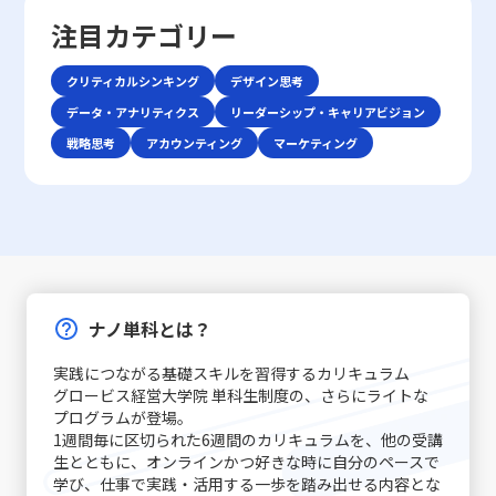
は単なる情報伝達に留まらず、感情や非言語的な要素を含
十分な準備をしてから再度対話を試みることが、後のトラ
いうキーワードを軸に、先延ばし癖がもたらすリスクと、
争いが交錯し、限られた市場シェアの取り合いが続きま
注目カテゴリー
む複合的なプロセスであり、相手にどこまで伝わったか、
ブル回避に寄与します。・さらに、自己の思考を論理的に
改善に向けた実践的アプローチを解説します。 先延ばし癖
す。そのため、レッドオーシャンの戦い方においては、自
あるいは誤解が生じたかを見極める能力が必要となりま
整理する力を高めることで、情報の伝達精度が向上し、結
とは 先延ばし癖とは、必要なタスクや業務を期限内に着
社の強みや独自性を生かした戦略立案が不可欠となりま
す。「ビジネスにおけるコミュニケーション能力」で成功
クリティカルシンキング
デザイン思考
果として仕事で話が噛み合わない人との対処法がより効果
手・遂行せず、後回しにする習慣や傾向を指します。この
す。 レッドオーシャン 戦い方の基本戦略 レッドオーシャ
を収めるためには、自身の伝えたい内容を明確に定義し、
的に機能します。論理的思考は、複雑な情報をシンプルに
現象は単なる怠慢や意志の弱さだけに起因するものではな
データ・アナリティクス
ン市場で成功を収めるためには、以下の3つの基本戦略が
リーダーシップ・キャリアビジョン
使用する手段・場面に応じて最適な技術を選択できる柔軟
まとめるための基本スキルであり、コミュニケーションの
く、心理的要因や環境要因の複合的な結果とも言えます。
有効であるとされています。第一に、差別化戦略です。他
戦略思考
アカウンティング
マーケティング
性が求められます。 特に、若手ビジネスマンにとっては、
質を大きく左右します。これらの注意点を踏まえた上で、
例えば、失敗への恐怖心や完璧主義、さらにはADHD（注
社と同じ製品・サービスを提供していては、顧客は選択に
自分自身の意見を論理的かつ説得力をもって表現し、相手
相手の意見を尊重しつつ、自分の意図を明確に伝える努力
意欠陥・多動性障害）などの発達特性が背景にある場合も
迷い、競争に負けるリスクが増します。スターバックスの
の意見を丁寧に聴く技術は大きな強みとなります。また、
が、スムーズな意思疎通を実現するための基本といえま
あります。こうした場合、従来のタイムマネジメント技術
ように、品質の高さと独自の店舗体験を提供することで、
対面と非対面双方のコミュニケーションにおいて、それぞ
す。話が噛み合わないと感じた際には、焦らず、一度立ち
だけでは対処が難しく、「後回し癖の改善」を目指す上
単なる価格競争から差別化を図る戦略は、レッドオーシャ
れ異なるルールやエチケットが存在するため、状況に応じ
止まって基本に立ち返ることが、最終的には仕事で話が噛
で、自己理解と内面的な対策が欠かせません。 また、先延
ンの戦い方としての有力な手法です。 第二に、コストリー
た適切な対応が重要です。例えば、会議での発言やメール
み合わない人との対処法として有効です。 具体的な対処戦
ばし癖は放置されると、業務遂行に大きな弊害をもたらし
ダーシップ戦略です。効率的な運営を徹底し、無駄な経費
での簡潔な表現、さらにはSNSやチャットでのリアルタイ
略と実践例 ここでは、「仕事で話が噛み合わない人との対
ます。たとえば、予定された期限までにタスクが完了しな
や労力を削減することで市場価格を下回る優位性を保持し
ムなやりとりなど、各シーンで必要とされる細やかな配慮
処法」として認識される具体的な戦略を、実践例とともに
いことによるストレスの増加、結果的な自信喪失、そして
ます。ユニクロが示した事例のように、大量仕入れや生産
ナノ単科とは？
が質の高いコミュニケーションを実現する鍵となります。
解説します。多岐にわたる原因に対して、個々のケースに
長期的にはキャリアチャンスの逸失へとつながります。こ
工程の合理化によって、低価格でも品質を維持することが
コミュニケーション能力の注意点 コミュニケーション能力
応じた対策を講じることが求められます。まず、会話の開
のような問題は個人だけでなく、チームや組織全体に影響
できれば、急激な価格競争にも耐える力が養われるので
実践につながる基礎スキルを習得するカリキュラム
を高めるためには、単に技術を習得するだけでなく、いく
始時に必ず現状の認識を共有することが基本です。長年の
を及ぼすため、早期に原因を特定し、適切な対策を講じる
す。ただし、過度なコスト削減は品質低下やブランド価値
グロービス経営大学院 単科生制度の、さらにライトな
つかの落とし穴や注意点を認識する必要があります。ま
経験が示すように、「話の前提条件を合わせる」ことは、
ことが求められます。先延ばし癖に取り組むプロセスは、
の喪失というリスクもあるため、バランスを見極めること
プログラムが登場｡
ず、情報伝達とコミュニケーションの違いに注意が必要で
双方のコミュニケーションの齟齬を防ぐ第一歩です。たと
自分自身を見つめ直し、効率的な業務遂行と成長機会を確
1週間毎に区切られた6週間のカリキュラムを、他の受講
が重要です。 第三に、ニッチ戦略です。市場全体ではな
す。単なるデータや数字の伝達が成功したとしても、相手
えば、新たなプロジェクトのキックオフミーティングで
実に捉えるための重要なステップと言えるでしょう。 近年
生とともに、オンラインかつ好きな時に自分のペースで
く、特定の顧客セグメントや特定のニーズに特化すること
がその情報をどう受け取り、行動に移すかはまた別の問題
は、各参加者が同じゴールと進行予定を共有することで、
は特に、テクノロジーの発展とともに多様な働き方が広が
学び、仕事で実践・活用する一歩を踏み出せる内容とな
で、競争相手の少ない領域を開拓します。高級車市場にお
です。「ビジネスにおけるコミュニケーション能力」にお