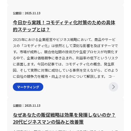
者ごとの嗜好やブランド認知度、製品の質の違いなどにより異な
題と注意点を十分に理解する必要があります。一つ目は、商品管理
し、製品リリース後の市場動向や顧客のフィードバックを迅速に製
す。従来の営業活動が「今すぐ売る」ことに着目する一方で、セリ
り、一定の効用比率で交換されるわけではない。そのため、企業は
の複雑化です。多品種の商品を採用するため、在庫管理、商品の掲
品改善に結びつける重要な役割を果たしています。 さらに、PMM
ングは顧客のニーズに即応し、具体的な提案を通じて売上を達成す
公開日：2025.11.13
市場調査を通じて各製品の代替性を定量的に把握し、価格戦略やプ
載、情報更新、さらには物流面でのオペレーション管理に大きな負
は単独で業務を完結させるのではなく、エンジニア、デザイナー、
るという性質を持ちます。このセリングのアプローチは、売り手主
ロモーション戦略を適切に立案する必要がある。補完財の場合、消
荷がかかります。従来の限られた品数を扱う戦略と比較して、商品
セールスチーム、カスタマーサポートなど、各部門との連携を密に
導の戦略として展開される点が特徴的であり、迅速な成果を求める
今日から実践！コモディティ化対策のための具体
費者が両方の商品のセット需要を持つため、一方の財の価格上昇は
の追加・更新作業や在庫管理のためのシステム投資、そしてこれら
行いながら、企業の全体戦略としてのプロダクト展開を推進しま
一方で、顧客との対話を重視する姿勢が求められます。 セリング
的ステップとは？
他方の需要を大きく左右する。特に完全補完財は、セットでの購入
の業務に対応するための人材育成が必要となるため、管理工数が飛
す。そのため、各部門間の情報の橋渡し役となり、コミュニケーシ
は、単に商品の説明や特徴を伝えるだけのプロダクトセリングに留
が必須とされるため、単体での販売戦略は成立しにくい。企業は、
躍的に増大する可能性が高いです。 次に、顧客体験の質の確保も
ョン力や調整力が必要不可欠となります。また、ユーザーの反応に
まらず、ソリューションセリング、ビジョンセリング、さらにはイ
2025年における企業経営やビジネス戦略において、商品やサービ
補完財の相互依存性を正確に見極め、価格設定や在庫管理、さらに
重要な課題です。膨大な商品情報を提供することで、ユーザーが求
応じた迅速な戦略変更が求められるため、決断力とタイムマネジメ
ンサイトセリングといった多段階かつ深みのある手法へと発展して
スの「コモディティ化」は依然として深刻な影響を及ぼすテーマで
は販促活動を統合的に実施することが求められる。たとえば、ゲー
める商品をスムーズに発見し、購入に至るまでのプロセスを円滑に
ント能力も重視されるスキルとして挙げられます。 PMMの注意点
います。プロダクトセリングでは、まず自社商品の特性と競合他社
す。市場が成熟し、競合他社間の技術力や生産プロセスが均質化す
ム機メーカーがゲームソフトメーカーと連携して共同プロモーショ
することは、オンラインショップ運営において必須の要素です。高
PMMとして活躍するためには、豊富なマーケティング知識と実務
との差別化ポイントを明確に打ち出し、提案営業を行います。続く
る中で、企業は価格競争に巻き込まれ、利益率の低下というリスク
ンを実施するなど、補完財間の協業が市場シェアの拡大に大きく寄
性能な検索エンジン、洗練されたUI、効率的なレコメンデーション
経験が求められますが、同時にいくつかの注意点も存在します。ま
ソリューションセリングでは、顧客が抱える具体的な課題を引き出
に直面します。今回の記事では、コモディティ化の概念、発生原
与する可能性がある。独立財に関しては、その性質上、他の財の需
機能の導入が求められ、顧客の行動履歴や購買傾向を分析するため
ず、PMMはプロダクトの売上に直結する役割であり、その責任の
し、その解決手段として自社サービスを提案する形に進化します。
因、そして実際に対策に成功している事例を交えながら、どのよう
要変動に対する感応度が極めて低いことから、市場分析の際の説明
のデータマネジメントシステムの整備もまた欠かせません。 さら
重さから、失敗が企業全体に大きな影響を及ぼす可能性がありま
さらに、ビジョンセリングやインサイトセリングでは、顧客が自身
に自社の競争力を維持・向上させるかについて解説します。 コモ
変数としては選定が容易である。しかし、独立財であってもマクロ
に、ニッチな商品の取り扱いにはリスクも伴います。少量販売が基
す。市場調査やユーザー分析においてはデータに基づいた的確な判
でも意識していなかった潜在的な課題や将来実現すべき理想像に着
ディティ化とは 「コモディティ」とは、もともと「商品」や「日
マーケティング
経済の大きな変動や共通の外部要因が影響を及ぼす可能性があるた
本となるため、個々の商品の利益率は必ずしも高くなく、販売数量
断が必要となり、分析力や論理的思考力が欠かせません。 また、
目し、共に解決策を構築するというアプローチが展開され、これら
用品」という意味を持ち、ビジネスの文脈では、製品やサービスが
め、完全に無視することはできない。たとえば、消費者の所得水準
の微妙な変動が全体の収益に影響を及ぼす場合もあります。また、
プロダクトのポジショニング設定やマーケティング戦略の策定にあ
の手法はコンサルティングに近い側面も持つため、より高度なコミ
品質・機能ともに均一化され、ブランドや特徴による明確な差別化
の変動や景気循環が、独立財と考えられる商品群に対しても間接的
在庫過多や在庫切れといった管理ミスが直接的に顧客の信頼を損ね
たっては、市場環境の変化や競合他社の動向を常にウォッチする必
ュニケーション能力や信頼関係の構築が必要とされます。 また、
が難しい状態を指します。 企業は、競合他社との製品・サービス
な影響を与える可能性がある。また、これらの財の分類は経済理論
公開日：2025.11.13
る可能性もあり、定期的な在庫チェックや需要予測システムの活用
要があります。このため、日々変わる市場状況を把握するための情
最近のBtoB市場においては、クロスセリングの手法も大きな注目
の比較において、価格以外の要素が評価されにくい市場環境に直面
上の理想モデルに基づいているため、現実の経済活動においては複
を欠かすことはできません。 戦略の成功には、単に多品種展開を
報収集能力、そして短期間での戦略転換を可能とする柔軟な発想が
を集めています。クロスセリングは、既存の顧客に対して、既に契
することから、消費者がどの企業の製品を選んでも大差が見られな
なぜあなたの販促戦略は効果を発揮しないのか？
雑な相互作用が存在する。例えば、単一の商品が代替財としても補
行うだけでなく、システマティックなオペレーションと高精度のデ
求められます。加えて、関係する各部門との連携には高いコミュニ
約済みのサービスや商品と併せて別の付加価値の高い提案を行うこ
くなる現象に悩まされます。 この現象は、単に消費者側のニーズ
20代ビジネスマンの悩みと改善策
完財としても機能するケースや、市場環境の変化により一時的に独
ータ分析が必要です。特に、若手ビジネスマンにとっては、従来の
ケーションスキルが必要であり、一方通行ではなく双方向の意見交
とで、売上単価を向上させる戦略です。Amazonやマクドナルドと
の変化に起因するだけではなく、企業側の生産プロセスや技術、設
立財の性質を帯びる場合などが挙げられる。これらの点を踏まえ、
単一ヒット商品の成功パターンから脱却し、市場全体を俯瞰する視
換ができる調整力も必要です。 さらに、未経験者がPMMへ転職を