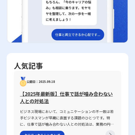
なマーケティング、さらにはステークホルダー間の協力体制が、成
力性は、商品やサービスの販売戦略において極めて重要な指標であ
の効果的な運用方法、さらに実践における注意点について解説して
となるため、注意が必要です。 企業が社会的証明を効果的に活用
功の鍵となる点にも留意する必要があります。 20代の若手ビジネ
り、数値が1を超える場合は価格変更が需要に大きな影響を及ぼす
きた。販促戦略は、消費者に対して単に商品・サービスを伝えるだ
するためには、正確で透明性のある情報提供が不可欠です。 例え
スマンにとって、これらの戦略は、今後のキャリア形成や自社のマ
ことを意味し、1を下回る場合は比較的安定した需要が維持される
けでなく、購入行動に至る過程全体を設計する複合的な手法であ
ば、実際の顧客の体験談や実績、具体的な数値データに基づいたエ
ーケティング活動においても非常に参考になる内容です。市場環境
ことを示す。この指標を正確に把握することにより、企業は新商品
る。オンラインとオフラインのチャネルを巧みに組み合わせ、STP
ビデンスを提示することで、消費者に対して誠実なメッセージを伝
が高度にデジタル化している今日、消費者とのコミュニケーション
の価格設定、既存商品の価格見直し、割引やキャンペーンの効果測
分析やPASONAの法則といったフレームワークを取り入れることに
えることが可能となります。また、内部においても、組織全体で共
手段やブランド価値の形成方法は大きく変化しており、柔軟かつ戦
定、さらに市場の外部要因に対するリスク管理を戦略的に行うこと
より、戦略全体の精度や効果が大幅に向上する。また、戦略の成功
有する成功事例や失敗からの学びをもとに、より健全な意思決定プ
略的に対応することが求められます。企業が今後も競争優位性を保
が可能となる。また、競合他社との比較分析や市場調査の結果を積
には、事前の市場分析や消費者の生の声の反映、適切なコスト管理
ロセスを構築することが求められます。 このように、社会的証明
つためには、ブランド連想の強化によって消費者の購買意思決定を
極的に取り入れることで、長期的な収益の最大化だけでなく、企業
とスケジュール管理が不可欠である。近年、情報環境の変化に伴
は多くのメリットをもたらす一方で、その利用には慎重な姿勢が必
促進し、長期的なロイヤルティを構築していくことが不可欠です。
全体の成長戦略においても価格弾力性は不可欠な要素となる。
い、従来の販促施策だけでは十分な効果が得られなくなっている。
要です。短期的な利益にとらわれることなく、長期的な信頼性と透
最終的に、ブランド連想は単なるマーケティング手法を超え、企業
2025年の現代においては、デジタル技術の進展や消費者行動の多
今後は、リアルタイムのデータ解析や、専門ツールを活用した戦略
明性を確保するための対策が不可欠であり、ビジネスにおける道徳
人気記事
戦略そのものに深く根付いた概念として捉えるべきものです。パッ
様化に伴い、より高度なデータ分析と迅速な意思決定が求められ
の見直しが必要となるであろう。特に、若手ビジネスマンにとって
的かつ戦略的な判断が求められます。 まとめ 以上のように、社会
ケージデザイン、Webデザイン、そして企業ブランディングは、す
る。そのため、経営者や若手ビジネスマンは、価格弾力性の基礎知
は、最新のデジタルツールや外部の専門家の知見を積極的に取り入
的証明とは多数の人々の行動を基準にして物事の正当性や安全性を
べてこの戦略の一翼を担っており、各要素が有機的に連携すること
識をしっかりと身につけ、市場での競争優位性を確保するための戦
れ、時代に即した柔軟な戦略構築が求められる。最終的に、販促戦
判断する心理的メカニズムであり、現代の情報過多の環境下におい
公開日：2025.09.18
で、消費者の心に強烈な印象を植え付けることができるのです。今
略的ツールとして活用することが推奨される。最終的に、企業は自
略は企業全体の成長戦略の重要な一環であり、実践と改善のサイク
ては不可欠な判断ツールとなっています。 ビジネスの現場におい
後、企業がさらなる成長と差別化を図るためには、ブランド連想の
社商品の特性に応じた価格政策を構築し、安定した収益と市場シェ
ルを通じて、持続的な業績向上を実現するための基盤となる。企業
ては、顧客の声や成功事例、具体的な数値データを活用すること
【2025年最新版】仕事で話が噛み合わない
形成とその最適化に注力することが、決定的な成果へとつながるで
アの拡大を目指すべきである。価格弾力性の正確な理解と応用は、
が市場で優位に立つためには、短期的な成果だけでなく、中長期的
で、製品やサービスの信頼性を高め、消費者の購買行動を効果的に
人との対処法
しょう。 このように、ブランド連想の構築は、単なる企業のイメ
経営資源の効率的配分とリスク管理の両面から、持続可能な成長戦
な視点に立った戦略の策定と運用が不可欠である。これらの視点を
促すことが可能です。また、組織内の意思決定や合意形成を支援す
ージ戦略だけでなく、消費者の心に働きかける全社的な取組みとし
略の策定に資するものである。
踏まえ、現在の市場環境に適応した販促戦略の確立が、企業の成長
る手段としても、社会的証明は大きな役割を果たしています。 し
ビジネス現場において、コミュニケーションの不一致は若
て捉えるべきです。一貫性のあるデザイン、明確なメッセージ、そ
およびブランド価値の向上に直結することは明白である。今後も
かしながら、その効果を過信することなく、偽情報や過度な演出と
手ビジネスマンが早期に直面する課題のひとつです。特
して消費者との信頼関係の構築を通じて、ブランドは市場において
日々変化する市場ニーズに柔軟に対応し、戦略的な実践を続けるこ
いったリスクに対しては常に注意を払う必要があります。透明性を
に、仕事で話が噛み合わない人との対処法は、業務の円滑
確固たるポジションを築くことができます。若手ビジネスマンの皆
とが、若手ビジネスマンにとって大きな成長機会となるであろう。
もって正確な情報を提供すること、そして多角的な視点を取り入れ
な遂行や信頼関係の構築に直結する重要なテーマです。
クリティカルシンキング