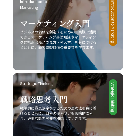
Introduction to 
たリスクが伴います。このような中で成功するためには、
Introduction to Marketing
です。皆さんが今後、業務上の課題を迅速かつ効果的に解
Marketing
他社との差別化、コストリーダーシップ、ニッチ戦略など
決し、自己成長を加速させる一助となることを心より願っ
自社の強みを最大限に活かすアプローチが不可欠です。ま
ています。この取り組みが、豊かなキャリア形成と充実し
マーケティング入門
た、デジタル技術や最新の市場動向を取り入れることで、
た人生への道を切り開くための大きな一歩となるでしょ
従来の戦略だけでなく新たなビジネスモデルの構築が求め
ビジネスの価値を創造するための、実践で活用
う。
られています。 今後のビジネスシーンは、一層熾烈な競争
できるマーケティング基礎知識やマーケティン
と急速な市場変化が予想されるため、レッドオーシャン 戦
グ的視点（モノの見方・考え方）を身につける
い方においても、常に柔軟な発想と先を見据えた戦略が必
とともに、顧客体験価値の重要性を学びます。
要です。成功事例に見ると、スターバックス、コカ・コー
ラ、トヨタ自動車などが、自社の独自性を武器にして激戦
区を勝ち抜いていることからも、自社の強みをしっかりと
把握し、独自の価値提案を行うことの重要性が理解できる
でしょう。さらに、競合他社との違いを明確にし、適切な
Strategic Thinking
タイミングで戦略の見直しと改善を図ることで、どのよう
Strategic Thinking
な厳しい市場環境でも勝利を掴むことが可能となります。
戦略思考入門
最終的に、レッドオーシャンの戦い方においては、単なる
生存戦略ではなく、今後も持続的な成長を実現するための
戦略的に意思決定をするための思考法を身に着
基盤として、企業やビジネスパーソン自身が常に学び、挑
けるとともに、自分のキャリアも戦略的に考
戦し続ける姿勢が求められます。現代の急激な変革期にお
え、必要な能力開発を構想していきます。
いて、若手ビジネスマンが自らのキャリアと企業の成長を
支えるためにも、戦略的思考と柔軟な対応力を身につけ、
レッドオーシャンの荒波を乗り越えるための確固たる手法