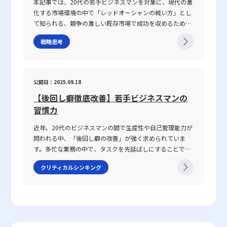
本記事では、20代の若手ビジネスマンを対象に、現代の激
ミュニケーション能力とは、単に情報を伝えるだけではな
スではなく、現代ビジネスにおける意思疎通の複雑さと密
化する市場環境の中で「レッドオーシャンの戦い方」とし
く、相手の反応を予測し、意思疎通を円滑にするための高
接に関わっています。企業内の組織体制や情報共有の仕組
て知られる、競争の激しい既存市場で成功を収めるための
度なスキルを指します。ビジネスにおいては、報連相やプ
み、さらには個々人の論理的思考の有無が、結果として仕
戦略や心得について、最新の事例とともに解説します。グ
レゼンテーション、会議、さらにはオンラインツールを介
事で話が噛み合わない人との対処法を模索する上での鍵と
戦略思考
ローバル化が進み、テクノロジーの急速な発展や市場環境
した対話など、多岐にわたるシーンで求められます。この
なっています。 仕事で話が噛み合わない人との対処法の注
の変動が続く2025年のビジネスシーンにおいて、いかにし
能力は、家庭教育や学校教育の枠を超え、実際の業務経験
意点 ビジネス環境において、特に「仕事で話が噛み合わな
て自身の企業やキャリアを戦略的に舵取りし、激戦区であ
や日常生活での相互作用を通じて自然に身につく側面が強
い人との対処法」を実践する際には、いくつかの注意点を
るレッドオーシャンを勝ち抜くのか、その具体的な手法と
く、個人の素質と経験が複雑に絡み合っています。「ビジ
公開日：2025.09.18
踏まえる必要があります。まず、会話の基本となる前提条
注意点を体系的に整理しました。 レッドオーシャンとは
ネスにおけるコミュニケーション能力」における成功の鍵
件を共有することが不可欠です。会議や打ち合わせの冒頭
【後回し癖徹底改善】若手ビジネスマンの
「レッドオーシャン」とは、既存市場における熾烈な競争
は、論理的思考、傾聴力、発信力といった要素を統合し、
で議論のゴールや目的、前提条件を再確認することで、話
環境を表す比喩表現です。この概念は、2005年にW・チャ
習慣力
相手に正確かつ効果的なメッセージを伝えることで、相手
の軸がぶれるのを防ぐことができます。具体的な対策とし
ン・キムとレネ・モボルニュによって提唱された『ブル
の行動変容を促す点にあります。 近年、ICT技術の進展に
ては、以下の点が挙げられます。・まず、話の内容は具体
近年、20代のビジネスマンの間で生産性や自己管理能力が
ー・オーシャン戦略』にて取り上げられ、赤く血に染まっ
より、メール、チャット、ビデオ会議など多様なコミュニ
的に整理し、主語と述語を明確にすることが重要です。特
問われる中、「後回し癖の改善」が強く求められていま
た海をイメージすることで、限られた需要を巡って多数の
ケーション手法が登場しました。しかし、テキストや非対
に急いでいる状況や複雑な問題を扱う場合、あいまいな表
す。多忙な業務の中で、タスクを先延ばしにすることで生
企業が激しく争う状況を表現しています。特に、レッドオ
面のやりとりは時に「既読未読」「いいね」といった簡易
現を避け、論点を整理して伝える努力が必要です。・次
じるストレスや自信喪失、生産性の低下は、キャリア形成
ーシャの 戦い方としてのアプローチは、価格競争に終始し
な反応だけに頼る傾向があり、誤解や遅延が発生する可能
クリティカルシンキング
に、相手の理解度を随時確認することが推奨されます。た
において決定的なマイナス要素となりかねません。この記
やすい市場の中で如何にして自社の独自性を打ち出すか、
性があります。このため、現代のビジネスシーンでは、対
とえば、「私の理解ではこの点ですが、〇〇さんのお考え
事では、先延ばし癖の本質とその背景にある理由を整理す
また効率化やコスト削減、ニッチ市場への特化を通じて勝
話の意図や背景、さらには相手の心理状態などを正確に把
はどうでしょうか？」といった確認を行うことで、認識の
るとともに、具体的な改善策として8つの方法を提示して
利を収めるかという戦略に注目が集まります。 競争環境の
握する高度な能力がますます求められているのです。 そも
ズレを未然に防ぐことが可能です。・また、どのような場
いきます。業務の効率や精神的な安定を目指すためには、
激化は、単に製品やサービスの質を向上させるだけでは勝
そもコミュニケーションとは、人々が互いの考え、感情、
面であっても、一度会話を中断し、再度仕切り直す選択肢
単なる時間管理だけでなく、心理的な側面にも目を向ける
ち抜けない現実を反映しています。レッドオーシャン市場
価値観を伝え合い、理解し合う一連のプロセスです。これ
も有効です。特に、重要な会話内容や方針確認の際には、
必要があります。ここで取り上げる「後回し癖の改善」と
では、既存の大手企業だけでなく、新規参入者との熾烈な