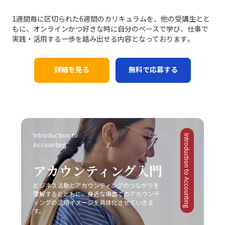
ける成功事例と失敗事例 現実のビジネスシーンにおいて、
の点について、「ビジネスにおけるコミュニケーション能
のように、ビジネスにおけるコミュニケーションの不調
背景には「完璧主義」や「失敗恐怖症」が密接に関係して
レッドオーシャン 市場での成功事例と失敗事例は多岐にわ
力」の現場においては、感情表現と論理的説明のバランス
1週間毎に区切られた6週間のカリキュラムを、他の受講生とと
は、単なる一方的な問題ではなく、双方の認識のズレや情
いるという点です。完璧主義者は、全ての条件が整うのを
たります。成功した企業は、明確な戦略と確固たる差別
を取るための訓練が不可欠です。 さらに、目的意識の欠如
もに、オンラインかつ好きな時に自分のペースで学び、仕事で
報伝達の不備、さらには思考の整理不足から来る複合的な
待ってから行動するため、結果としてタスクが無期限に先
化、そして徹底したコスト管理を実践しています。たとえ
にも注意が必要です。コミュニケーションは方法そのもの
実践・活用する一歩を踏み出せる内容となっております｡
現象です。特に「仕事で話が噛み合わない人との対処法」
延ばしにされる傾向があります。一方、失敗を恐れる心理
ば、コカ・コーラは新市場としてチューハイ・サワー市場
が目的ではなく、最終的には相手に行動変容を促すための
としては、具体的な対策を講じることが不可欠となりま
は、行動の最初の一歩を踏み出すことさえも躊躇させ、結
に参入する際、徹底した市場調査と消費者ニーズの分析に
手段です。目的が明確でないまま話を進めると、どれだけ
す。まず、会議や打ち合わせの場では、前提条件の確認や
果として問題が先送りされる原因となります。こうした心
基づく戦略展開により、短期間で一定の市場シェアを獲得
詳細を見る
無料で応募する
テクニックを駆使しても、受信者にとって重要なポイント
具体的な言葉選び、相手の理解度を逐一確認する姿勢が求
理的要因への正しいアプローチなくしては、「後回し癖の
しました。また、トヨタ自動車は常に「カイゼン」を徹底
が伝わらず、業務上の成果に結び付かない場合がありま
められます。次に、必要に応じて一度話を持ち帰り、冷静
改善」は達成しにくいと言えるでしょう。 また、ADHDの
し、品質と効率性の向上を図ることで、激しい競争環境に
す。そのため、事前に伝えたいポイントや目的を明確に
に再度整理してから再挑戦するという柔軟性も欠かせませ
ような発達障害が原因の場合には、個人の努力だけでは限
おいても堅実な成長を実現しています。 一方で、失敗に終
し、適切な手法を選択することが、効果的なコミュニケー
ん。また、自己の論理的思考を鍛えることによって、伝え
界があることを認識し、専門の医療機関やカウンセラーの
わった事例も貴重な教訓として残されています。スマート
ションにつながります。 また、コミュニケーションの現場
たい内容を的確にまとめる力は、長期的にはコミュニケー
協力を仰ぐことも大切です。一人で抱え込むことなく、適
フォン市場におけるモトローラの事例では、他社との差別
がどのような「場」か、つまり使用する媒体や環境に応じ
ション能力の向上に直結します。これにより、仕事で話が
切なサポートを受けながら、自己管理能力の向上を図るこ
化に失敗し、急激な技術革新に乗り遅れて市場からの孤立
た戦略も大切です。対面での会議、電話会議、メール、オ
Introduction to 
噛み合わない状況を未然に防ぎ、また発生した場合にも迅
とが求められます。このように、先延ばし癖の注意点は単
Introduction to Accounting
を招きました。また、日産自動車は過度なコスト削減施策
ンラインミーティングなど、ツールや場面ごとに適したコ
Accounting
速かつ効果的に対処できる基盤を作ることが可能となりま
なる行動パターンの問題を超えて、複雑な心理的・環境的
により品質低下とブランドイメージの低下を招いた結果、
ミュニケーションの方法が存在します。そのため、各媒体
す。最終的に、若手ビジネスマンにとって重要なのは、一
要因が絡み合っているため、多角的な視点からの対策が必
激戦区でのシェア確保に大きな課題を突きつけられまし
の持つ特性や限界を理解し、状況に合わせた柔軟な対応が
アカウンティング入門
方的なコミュニケーションではなく、双方の意図や認識を
要不可欠です。 ビジネス現場では、タスクを早期に処理す
た。これらの事例は、レッドオーシャンの戦い方において
必要不可欠となります。こうした注意点を踏まえて、自己
共有しあう姿勢です。今回ご紹介したポイントを実践し、
る仕組みや、効率的なスケジュール管理システムの導入も
は、単なるコスト削減や市場模倣だけでは不十分であり、
ビジネス活動とアカウンティングのつながりを
のコミュニケーション能力を継続的にブラッシュアップし
「仕事で話が噛み合わない人との対処法」を日常の業務に
推奨されています。現代のITツールを活用し、リマインダ
明確な差別化戦略と自社の独自性の追求が不可欠であるこ
理解するとともに、身近な場面でのアカウンテ
ていくことが、キャリアの成長に繋がるのです。 まとめ
取り入れることで、組織内の信頼関係の再構築や業務効率
ー機能やタイムマネジメントアプリを上手に利用すること
ィングの活用イメージを具体化させていきま
とを示しています。 レッドオーシャンとブルーオーシャン
本記事では、「ビジネスにおけるコミュニケーション能
の向上を実現できるでしょう。常に自己のコミュニケーシ
す。
で、先延ばし癖を改善する一助となります。ただし、こう
の使い分け レッドオーシャン市場における戦略と対比し
力」における重要性と、その構成要素、さらには具体的な
ョンスキルを磨き、効果的な意思疎通を心がけることが、
したツールも万能ではなく、自身の内面的な問題と向き合
て、ブルーオーシャン戦略は競争のない新たな市場の創出