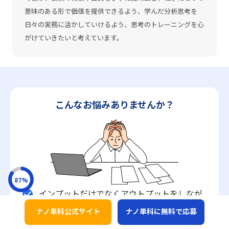
意味のある形で価値を提供できるよう、学んだ分析思考を
日々の実務に活かしていけるよう、思考のトレーニングを心
がけていきたいと考えています。
こんなお悩みありませんか？
87
%
インプットだけでなくアウトプットをしなが
check_circle
ら
実践につながる力
を身につけたい
ナノ単科公式サイト
ナノ単科に無料で応募
キャリアアップのためにどこでも役に立つ
ビ
check_circle