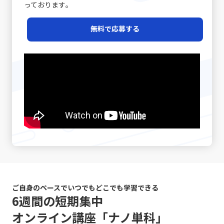
後の誤解を避けることができます。また、日常的なコミュ
る中で、自己管理能力が強く問われるようになりました。
っております｡
けるポルシェの例は、限られた層に対して圧倒的なブラン
いては、相手に正しく意図が伝わるかどうかが重要であ
ニケーションにおいても、相手の表情や声のトーン、さら
その中で「後回し癖の改善」に取り組むことは、単なる習
ド価値を提供する成功例と言えるでしょう。この戦略は、
り、結果として行動変容が起こることが成功指標となりま
には話の流れからその理解度を汲み取る姿勢が重要です。
慣の見直しにとどまらず、自己のキャリア戦略を見直すた
レッドオーシャンの戦い方の一環として、自社の強みや専
無料で応募する
す。 また、コミュニケーションには必ずしも相手に完全に
経験豊富なマネージャーの中には、相手の話し方をよく観
めの重要な要素ともなっています。次のセクションでは、
門性を最大限に活かすための戦略として注目されていま
伝えることができないという不確実性があります。言葉だ
察し、適宜「確認の質問」を挟むことで、対話の精度を高
先延ばし癖がもたらす具体的な影響と、注意すべきポイン
す。 市場の変化と戦略の進化 テクノロジーの進化、グロ
けでは伝えきれない非言語的要素、例えば身振り手振りや
める手法を実践している方もいます。さらに、後日話の内
トについて詳述していきます。 先延ばし癖の注意点 先延
ーバルな競争、そして顧客ニーズの多様化により、現代の
表情、声のトーンなどが大きな役割を果たしており、これ
容を再整理し、改めて議論を行う「仕切り直し」も効果的
ばし癖に対して注意すべきポイントは多岐に渡ります。ま
市場環境はかつてないほど複雑かつダイナミックになって
らを適切に使い分けることが求められます。誤解を生むリ
です。特に、感情が絡んだ会話や大きな意思決定が必要な
ず、先延ばし癖が進行すると、日々の業務に対する自己効
います。さらに、デジタルトランスフォーメーション
スクがあるため、「既読」や「いいね」など、オンライン
シーンでは、一度話題を持ち帰り、冷静な判断のもとで再
力感が低下し、やがて自信を失う危険性が高まります。仕
（DX）の波に乗ることで、従来のビジネスモデルに大きな
での簡素なサインに依存しすぎると、真意が伝わらず、結
度議論を交わすことで、双方にとって納得のいく結論に至
事を着手するたびに「また先延ばしをしてしまった」とい
変革が起きています。このような時代で「レッドオーシャ
果として混乱が生じる恐れがあります。 さらに、自分自身
ることが期待されます。最後に、自己の伝達力を向上させ
う自己否定的な考えが自己評価を下げ、メンタルの悪循環
ンの戦い方」を模索する際、伝統的な戦略だけではなく、
のバイアスにも気を付ける必要があります。各個人が持つ
るために、日常的に論理的思考をトレーニングすることが
を生むことになります。また、タスクが山積みになること
デジタル技術の活用や情報分析に基づく意思決定が求めら
固定概念や先入観は、意図しない誤解やコミュニケーショ
重要です。論理的に物事を整理し、因果関係を明確にする
により、精神的・肉体的なストレスが急増する点にも十分
れるようになりました。 例えば、デジタルマーケティング
ンのズレを引き起こす原因となりえます。自分の考えが常
習慣は、情報の抜け漏れを防ぎ、効率的なコミュニケーシ
な注意が必要です。 さらに、生産性の低下は、個人だけで
やビッグデータ解析を駆使して市場の動向をリアルタイム
に正しいという前提に立たず、相手の立場や背景を十分に
ョンの基盤となります。若手ビジネスマンが自身のキャリ
はなく、組織全体に悪影響を及ぼす可能性があります。プ
で把握し、消費者のニーズの変化に迅速に対応する手法
理解しながら対話を進めることが、円滑なコミュニケーシ
アを磨く上で、これらの手法を実践することは、長期的な
ロジェクトの進行が遅れることで、チームメンバー間の連
は、競合他社に先駆けた効果的な戦略です。SNSやオンラ
ョンを促進します。 また、論理と感情のバランスが重要で
成長にも大きく寄与するでしょう。これらの具体的な対処
携が乱れ、結果として全体のパフォーマンスが低下するリ
インプラットフォームでのブランディングも、従来の広告
す。ビジネスシーンでは、論理的な説明が求められる場面
戦略は、「仕事で話が噛み合わない人との対処法」として
スクがあります。これにより、個人の評価が下がり、キャ
や宣伝方法とは一線を画す新たな方法として取り入れられ
ご自身のペースでいつでもどこでも学習できる
も多い一方で、相手の感情に寄り添うことも必要不可欠で
多くのビジネスシーンで応用可能であり、適切に実践する
リア上の成長機会や重要なチャンスが逃されることにつな
ています。このように、レッドオーシャンの戦い方におい
6週間の短期集中
す。論理だけでは伝え切れない部分や、感情を込めた発信
ことで、業務効率やチームの生産性の向上につながりま
がります。そのため、先延ばし癖は単なる個人的な問題に
ては、伝統的な戦略と最新のテクノロジーを融合させるこ
が不足していると、相手の共感を得ることが難しくなり、
オンライン講座「ナノ単科」
す。経験に基づく実践例を参考に、各自の環境に合った方
留まらず、社会人としての基礎力や信頼性を左右する重大
とで、競争優位性を確保する必要があるのです。 競争にお
結果的に意思疎通がうまくいかない可能性があります。こ
法を柔軟に取り入れる姿勢が求められます。 まとめ 以上
な問題と言えます。 ここで特に留意すべきは、先延ばしの