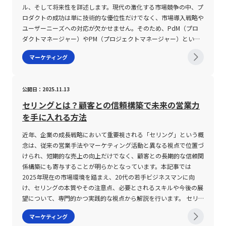
両方の財が特定の比率で消費されなければ効用が最大化されず、代
計すると大きな売上を構成する現象が観察されています。 実際
ル、そして将来性を詳述します。現代の激化する市場競争の中、プ
表的な例として左右ペアの靴が挙げられる。完全補完財の無差別曲
に、人気商品が販売の一極を占めるブロックバスター戦略に対し
ロダクトの成功は単に技術的な優位性だけでなく、市場導入戦略や
線はL字型（レオンチェフ型）となり、代替効果はほとんど発生せ
て、ロングテール戦略は、広範な商品の取り扱いを行うことで、突
ユーザーニーズへの対応が欠かせません。そのため、PdM（プロ
ず、価格変動により現れるのは主に所得効果である。一方、粗補完
発的な需要の変動や一過性のブームの影響を受けにくい安定した売
ダクトマネージャー）やPM（プロジェクトマネージャー）といっ
財の場合は必ずしも一定比率で消費される必要はなく、代替効果と
上構成を実現します。アメリカのWired誌編集長であるクリス・ア
た関連する職種と比較し、PMMはビジネス部門の取りまとめや市
マーケティング
所得効果の両方が見られるが、その相対比率は完璧な補完関係と比
ンダーソンがこの現象に着目し、「ロングテール」と命名した背景
場アプローチに特化した存在として、企業の成長に大きく寄与して
べると弱い。独立財は、ある財の価格変動が他方の財の需要に全く
には、商品の販売数をグラフにプロットした際に、左側に大きな山
います。 PMMとは PMM（Product Marketing Manager）は、「プ
影響を及ぼさない財群である。需要の交差弾力性がゼロであること
が現れる一方で、右側に向かって長く尾を引く形状に類似すること
ロダクトマーケティングマネージャー」として、プロダクトの市場
公開日：2025.11.13
から、理論上は一方の価格変動に連動してもう一方の需要が変化し
が挙げられます。 また、ロングテール戦略は、単なる多品種展開
導入や販売促進を担当する職種を指します。具体的には、ユーザー
ない。具体例としては、傘とおにぎりといった全く関連のない商品
にとどまらず、オンラインショッピングサイトにおける先進の
が求める価値を具現化するための市場調査、ユーザーニーズの特
セリングとは？顧客との信頼構築で未来の営業力
の関係が挙げられる。天候の変動やその他の要因により傘の価格が
UI（ユーザーインターフェース）や検索機能の充実、さらには
定、プロダクトのポジショニングの設定、さらに売り出し方の戦略
を手に入れる方法
変動しても、おにぎりの需要に影響が及ばないという性質がある。
DMP（データマネージメントプラットフォーム）やMA（マーケテ
立案を担います。これにより、単なる製品開発だけではなく、その
これらの財の性質は、消費者の選好や市場環境の変化に応じて、企
ィングオートメーション）などのテクノロジーを活用することによ
製品が市場で正しく評価され、持続的に成長していくための要素を
近年、企業の成長戦略において重要視される「セリング」という概
業が製品ラインナップや価格戦略を検討する際の重要な指標とな
り、顧客が自らの興味や嗜好に応じた商品を容易に発見できる仕組
包括的に管理する役割を持ちます。 従来、プロダクトの企画や開
念は、従来の営業手法やマーケティング活動と異なる視点で位置づ
る。また、経済学におけるスルツキー分解の手法を用いることで、
みを提供する点に強みがあります。 このように、ロングテール戦
発を主導するPdM（プロダクトマネージャー）や、プロジェクト
けられ、短期的な売上の向上だけでなく、顧客との長期的な信頼関
価格変動がもたらす代替効果と所得効果を定量的に分析し、完全代
略は、従来のパレートの法則に挑戦する形で、新たな市場価値を創
全体の進行管理を担うPM（プロジェクトマネージャー）と比較す
係構築にも寄与することが明らかとなっています。本記事では
替財や完全補完財における特性を明確に理解することができる。
出するための有効な手段として、企業の経営戦略の一翼を担ってい
ると、PMMはさらにマーケティングやセールス、顧客サポートと
2025年現在の市場環境を踏まえ、20代の若手ビジネスマンに向
各財の注意点 代替財に関して注意すべき点は、市場における商品
ます。市場が成熟し、競合が激化する現代において、単一の売れ筋
いったビジネスサイドの統括に重点を置いています。市場における
け、セリングの本質やその注意点、必要とされるスキルや今後の展
間の代替性が必ずしも均一でないという実情である。完全代替財は
商品に依存しない多面的な販売チャネルの構築は、持続可能な収益
競争優位性を確立するためには、技術面の優位性だけではなく、ユ
望について、専門的かつ実践的な視点から解説を行います。 セリ
理想的なモデルケースとされるが、現実の市場では多くの場合、粗
モデルの実現に欠かせない要素となっています。 ロングテール戦
ーザーへの訴求方法やブランドポジショニングの明確さが不可欠と
ングとは セリングとは、企業が持つ商品やサービスを直接顧客に
マーケティング
代替財として分類される。粗代替財の場合、価格変動の影響は消費
略の注意点 ロングテール戦略の導入にあたっては、いくつかの課
なります。PMMはこの点において、プロダクトの価値提案を明確化
提案し、短期的な売上の確保を目的とした営業活動全般を指しま