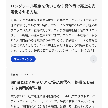
ると、企業戦略の選択肢としての意味合いが異なる点に留意すべき
ロングテール現象を使いこなす具体策で売上を安
である。 代替財・補完財・独立財とは 代替財とは、ある財の価格
定化させる方法
変動が他方の財の需要に同方向の影響を及ぼす財を指す。具体的に
は、ある商品の価格が上昇すれば、その代わりとなる別の商品に対
近年、デジタル化が進展する中で、企業のマーケティング戦略は急
する需要が増加するという相関関係が見られる。この関係性は需要
速に多様化しています。特に、オンライン市場においては、従来の
の交差弾力性が正であることから確認できる。たとえば、朝食市場
ブロックバスター戦略に対して、ニッチな需要を掘り起こす「ロン
において米やパン、おにぎりといった商品は互いに代替財として機
グテール戦略」が注目を集めています。ロングテール戦略は、限ら
能しており、ある商品の価格が上昇すると消費者はより安価な代替
れた人気商品のみを取り扱うのではなく、多品種・ニッチな商品を
品を選択する傾向が強まる。なお、代替財は更に完全代替財と粗代
幅広く揃えることで、全体の売上に貢献するという特徴を持ってい
替財（部分的な代替財）に分類される。完全代替財は、消費者が両
ます。ここでは、20代の若手ビジネスマンを中心に、現代ビジネ
者の間で常に一定の効用比率で交換可能な財で、無差別曲線が直線
スが直面する市場環境と、それに対応するためのロングテール戦略
マーケティング
（限界代替率が一定）となるのが特徴である。一方で、実際の市場
のメリット、デメリット、導入方法について、最新の市場動向を踏
におけるほとんどの代替財は粗代替財に該当し、効用比率が一定で
まえながら専門的な視点で解説していきます。 ロングテール戦略
はなく、価格変動による影響も一定の割合ではない。補完財は、あ
とは ロングテール戦略とは、少量ずつではあるが、多品種の商品
公開日：2025.11.13
る商品の価格変動が他方の財の需要に逆方向の影響を及ぼす財であ
を取り扱うことで、従来の売れ筋のみを頼りにする戦略では捉えき
る。つまり、補完財はセットで利用されることが多く、片方の商品
れない市場のニーズに応える経営手法です。従来、マーケティング
pmmとは？キャリアに悩む20代へ―停滞を打破
の価格が上昇すれば他方の商品の需要は低下する。代表例として
戦略は、売上の80%を上位20%の人気商品で賄うとするパレート
する実践的解決策
は、ゲーム機とゲームソフトが挙げられる。ゲーム機の価格高騰は
の法則に基づいて展開されることが一般的でした。しかし、オンラ
直接的にその需要を減少させるのみならず、ソフトウェアの需要に
イン市場という物理的な在庫や陳列スペースが制約とならない環境
本記事では、近年急速に注目を集める「PMM（プロダクトマーケ
も影響を与え、双方の需要が連動する構造が形成される。さらに、
においては、ニッチな需要にこそビジネスチャンスが潜んでいると
ティングマネージャー）」について、20代の若手ビジネスマンを
補完財にも完全補完財と粗補完財が存在する。完全補完財の場合、
指摘され、全商品アイテムの中で、人気商品以外の残りの商品が合
対象に、専門的な視点からその役割、業務内容、求められるスキ