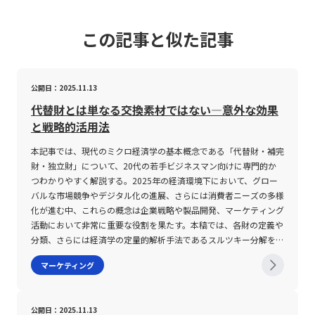
この記事と似た記事
公開日：2025.11.13
代替財とは単なる交換素材ではない―意外な効果
と戦略的活用法
本記事では、現代のミクロ経済学の基本概念である「代替財・補完
財・独立財」について、20代の若手ビジネスマン向けに専門的か
つわかりやすく解説する。2025年の経済環境下において、グロー
バルな市場競争やデジタル化の進展、さらには消費者ニーズの多様
化が進む中、これらの概念は企業戦略や製品開発、マーケティング
活動において非常に重要な役割を果たす。本稿では、各財の定義や
分類、さらには経済学の定量的解析手法であるスルツキー分解を交
えながら、その特徴や注意点について詳細に論じる。特に、代替
マーケティング
財・補完財は商品価格の変動に対する需要反応（交差弾力性）の観
点から捉えられ、ビジネスにおいて市場シフトの予測やリスク管理
の重要なヒントを提供する。また、独立財の性質についても、市場
公開日：2025.11.13
全体の価格変動が他の商品の需要に与える影響が乏しい点を踏まえ