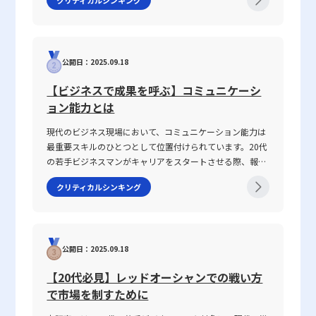
様には、このプロセスを戦略的に理解し、自身のビジネスシーンに
ることで、社会的証明の力を健全に活用することが肝要です。 現
2025年の現代において、情報の多様化や働き方の変化が進
応用することで、高い成果を得る一助としていただければ幸いで
代のビジネスパーソンにとって、自身の意思決定や組織運営におい
む中、明確な意図伝達が求められ、話がかみ合わない状況
す。
てこの心理原則を正確に理解し、活用することは、成果を上げるた
を改善するための具体的手法が注目されています。本記事
めの重要なスキルのひとつと言えるでしょう。多様な情報が溢れる
では、なぜ「話が噛み合わない状態」が生じるのか、その
この時代において、社会的証明が示す「他者の判断」を鵜呑みにす
公開日：2025.09.18
原因と背景を整理するとともに、仕事で話が噛み合わない
るだけでなく、自身の経験や専門知識と照らし合わせた上で最適な
人との対処法を具体的に解説します。多くの若手ビジネス
【ビジネスで成果を呼ぶ】コミュニケーシ
判断を下すための材料とすることが、より効果的なビジネス戦略の
マンが抱えるコミュニケーションギャップについて、論理
ョン能力とは
構築につながると考えられます。 最終的に、社会的証明は単なる
的思考を交えて解説し、実務で役立つヒントを提供しま
判断の手助けとしてだけでなく、企業ブランディングやマーケティ
す。 話がかみ合わない状態とは ビジネスシーンにおける
現代のビジネス現場において、コミュニケーション能力は
ング戦略の中核をなす要素として、今後ますますその重要性を増し
「話がかみ合わない状態」とは、意図や目的の認識のズ
最重要スキルのひとつとして位置付けられています。20代
ていくでしょう。若手ビジネスマンである皆様が、この心理現象を
レ、情報の伝達不足、さらには前提条件の違いにより、相
の若手ビジネスマンがキャリアをスタートさせる際、報
理解し、正しく活用することにより、より確実かつ戦略的な意思決
手と効果的なコミュニケーションが図れない状況を指しま
告・連絡・相談はもちろん、上司・部下、部署間、さらに
定を実現し、継続的な成長と成功を掴むことを期待しています。
す。多くの場合、このような現象は一方的な問題ではな
クリティカルシンキング
は対外の取引先との関係構築にもおいて、この能力は不可
く、双方の認識の不一致や話の抽象度が高すぎることから
欠です。この記事では「ビジネスにおけるコミュニケーシ
生じます。たとえば、上司や先輩、同僚との会話におい
ョン能力」に焦点を当て、その定義から具体的なスキルの
て、伝えたい内容が具体性に欠け、相手に正確に意図が伝
構成要素、日々の実践方法、注意すべきポイントまで、専
わらないことが挙げられます。前提条件や目的が共有され
公開日：2025.09.18
門性の高い視点で徹底解説します。また、ICTツールが急
ていない場合、会話は容易に脱線し、誤解を生む原因とな
速に進化し、対面・非対面双方のコミュニケーションが混
ります。さらに、個々の話し方の好みや知識量の違い、さ
【20代必見】レッドオーシャンでの戦い方
在する現代において、コミュニケーション能力がどのよう
らには一方の思考が整理されずに抽象的な言葉で表現され
で市場を制すために
に成果に結び付くのか、その背景と実践的な鍛え方につい
る場合、双方の話の噛み合わなさは一層深刻になります。
ても言及していきます。 コミュニケーション能力とは コ
話がかみ合わない現象は、単なるコミュニケーションのミ