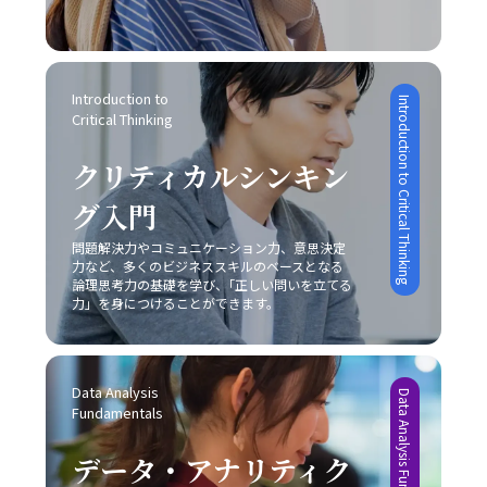
現場での実践方法と注意点について解説しました。現代ビ
ビジネスパーソンとしての成長に直結する重要な要素とな
い、根本的な解決策を模索しなければ、「後回し癖 改善」
を目指すアプローチです。ブルーオーシャンでは、既存市
ジネスにおいて、コミュニケーションは単なる情報伝達で
ります。
は真の意味で実現されないでしょう。 まとめ 「後回し癖
場の枠にとらわれずに新規需要を発掘することが重視され
はなく、相手に行動変容を促すための極めて高度なスキル
の改善」は、20代の若手ビジネスマンにとって極めて重要
るため、一見すると魅力的な選択肢に映ります。しかし、
であり、論理的思考、感情表現、非言語的伝達、そして状
なテーマです。タスクの先延ばしは、自己効力感の低下、
どちらの戦略を採用するかは、自社の経営資源、強み、さ
況に応じた柔軟な対応が求められます。特に、若手ビジネ
Introduction to 
Introduction to Critical Thinking
ストレスの蓄積、生産性の低下、さらにはキャリアの成長
らには市場環境の成熟度によって大きく左右されるため、
Critical Thinking
スマンはこの能力を磨くことで、上司や同僚、さらには対
機会の逸失といった深刻な影響を及ぼします。そのため、
慎重な分析が求められます。レッドオーシャンの戦い方に
外のステークホルダーとの信頼関係を築き、組織全体の業
自己管理能力の向上を図るためには、まず自分自身の心理
おいては、既存市場で確固たる地位を築くために、いかに
クリティカルシンキン
績向上や自らのキャリアアップに直結させることが可能と
的背景や業務環境を冷静に分析することが不可欠です。ま
自社の独自性を打ち出し、競合他社との差別化を成功させ
なります。 また、コミュニケーションの成功は意識的な目
た、具体的な改善策としては、以下の8つの方法が有効で
るかが非常に重要な要素となります。 具体例として、大手
グ入門
的設定と適切な手法の選択に依存するため、日々の業務の
あると考えられます。 まず、「とりあえずはじめてみる」
家電メーカーが技術力と広範な販売網という強みを持ちな
中で自らの発言や対話を振り返り、どのように相手に伝わ
というシンプルながらも強力な方法があります。初動の一
問題解決力やコミュニケーション力、意思決定
がらも、成熟市場での競争に挑むケースや、ベンチャー企
っているかを検証する姿勢が不可欠です。若手ビジネスマ
力など、多くのビジネススキルのベースとなる
歩を踏み出すことで、徐々にタスクへの抵抗感が薄れ、以
業が限定されたリソースを最大限に活かしてニッチ市場で
ンとしては、まずは基本的なスキルを習得し、実践を重ね
論理思考力の基礎を学び、｢正しい問いを立てる
降の作業がスムーズに進む効果が期待できます。次に、簡
新たな需要を創造するケースなど、各企業は自社の特性に
ながら「論理」と「感情」のバランスを追求することが、
力」を身につけることができます。
単に実行可能なタスクから取り掛かることにより、成功体
応じた戦略を展開しています。このような事例からも、ど
信頼構築および成果創出への近道であると言えます。今後
験を積み重ねる点も重要です。成功体験は自信を形成し、
の市場戦略を採るにしても、常に自社の強みと市場環境の
も、技術の進化とグローバル化が進む中で、多様なコミュ
やがて大きな課題に対しても積極的に取り組む原動力とな
両面を的確に把握し、その上でレッドオーシャンの戦い方
ニケーション手法を状況に応じて使い分けるセンスを養
ります。 さらに、やるべきタスクに専念できる環境を整え
を実践することが成功の鍵であることが明らかです。 実践
Data Analysis 
い、柔軟な対応力を持つことが求められるでしょう。 最終
Data Analysis Fundamentals
ることも、先延ばし癖の改善に有効です。職場や自宅での
に向けた心構えと今後の展望 レッドオーシャンの戦い方を
Fundamentals
的に、「ビジネスにおけるコミュニケーション能力」にお
雑音や不要な割り込みを排除し、集中できる空間を確保す
実践するためには、単なる理論や事例の学習に留まらず、
ける本質は、発信者が目的を明確にし、受信者がその意図
る工夫は、業務効率の向上につながります。目標を細かく
実際のビジネス現場での迅速な対応と継続的な改善が求め
データ・アナリティク
を正確に理解するという双方の協調です。これを実現する
設定し、進捗状況を明確に把握することで、自分自身の達
られます。まず、自社の強みや改善点を冷静に分析し、ど
ためには、日々の実務の中での振り返りと研鑽が不可欠で