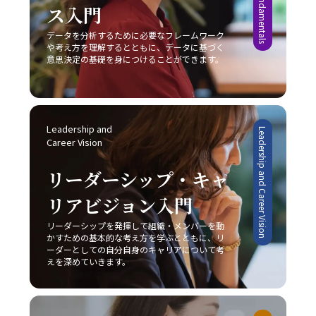
成度を視覚化し、モチベーションを維持することが可能で
ス入門
の戦略が最も有効であるかを判断することが重要です。ま
あり、自らのコミュニケーションスタイルを磨き上げるこ
す。また、締切を2段階で設定する方法も、タスクを段階
た、顧客のニーズや市場動向の変化に敏感であること、そ
とが、結果として組織全体のパフォーマンス向上に繋がる
的に処理し、プロジェクト全体を効率的に管理するための
データを分析するために必要なフレームワーク
して柔軟な戦略の見直しが不可欠となります。市場は常に
のです。自分自身の成長と共に、組織全体での良好な情報
や考え方を理解するとともに、データに基づく
有効な手段と言えるでしょう。 完璧主義に陥らず、自分に
変動し続けており、今日の成功が明日の成功を保証するも
共有が促進されることにより、ビジネスの現場における成
意思決定の基礎を身につけることができます。
過度な厳しさを課さない点や、失敗を恐れずに挑戦する姿
のではないため、レッドオーシャンの戦い方においては常
果が確実に向上するでしょう。
勢を持つことも、先延ばし癖改善の鍵となります。たとえ
に革新と挑戦の姿勢を維持しなければなりません。 今後、
ば、多少のミスや失敗は成長過程の一部と捉え、次回への
AIやIoT、さらにはブロックチェーン技術など最先端技術の
学びとすることで、行動へのブレーキを緩めることができ
進展が加速することで、ビジネス環境は一層複雑化すると
ます。さらに、周囲の信頼できる同僚や上司に適切に協力
みられます。しかし、このような変動期においては、逆に
Leadership and 
Leadership and Career Vision
を求めることで、タスクの分担や業務効率の向上にもつな
新たなビジネスモデルや市場ニーズが生まれるチャンスも
Career Vision
がり、結果として「後回し癖の改善」が促進されます。 総
多く存在します。将来的には、従来のレッドオーシャンの
じて、先延ばし癖の改善は単なる業務の効率化に留まら
戦い方に加え、テクノロジーを駆使したデジタル戦略との
リーダーシップ・キャ
ず、自己成長やキャリアアップ、そして精神的健康に直結
融合が、企業の競争力を左右する重要な要素となることは
する課題です。20代の若手ビジネスマンは、日々の忙しさ
リアビジョン入門
間違いありません。そのため、今のうちから情報収集や市
に追われる中で、この先延ばしという悪循環を断ち切り、
場分析に注力し、柔軟かつ先見性のある戦略を構築するこ
リーダーシップを発揮して組織・メンバーを動
主体的かつ計画的な行動を身につけることが、将来的な成
とが求められます。 まとめ 本記事では、2025年という変
かすための基本的な考え方を学ぶとともに、リ
功に不可欠であると言えるでしょう。一度自らの行動パタ
革の時代において、20代の若手ビジネスマンが直面する厳
ーダーとしての自分自身のキャリアについて考
ーンを見直し、ここで紹介した8つの方法を実践すること
しい市場環境の中で、「レッドオーシャンの戦い方」の重
えを深めていきます。
で、徐々に「後回し癖の改善」の効果を実感できるはずで
要性とその具体的な戦略について解説してきました。レッ
す。 最終的には、先延ばし癖を克服し、時間とエネルギー
ドオーシャンとは、既存市場における激しい競争環境を指
を有効活用するための意識改革が求められます。焦らず、
し、価格競争や限られた市場シェア、利益率の低下といっ
一歩一歩着実に、自己改善のプロセスを進めることが重要