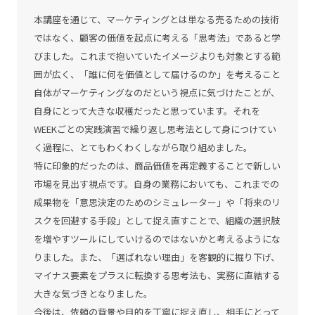
本講座を通じて、マーケティングとは単なる売るための技術
ではなく、顧客の価値を起点に考える「思考法」であると学
びました。これまで抱いていたイメージよりも対象とする範
囲が広く、「誰に何を価値として届けるのか」を考えること
自体がマーケティングなのだという視点に気づけたことが、
自身にとって大きな収穫だったと思っています。それを
WEEKごとの実践演習で繰り返し思考法として身につけてい
く過程に、とてもわくわくしながら取り組めました。
特に印象的だったのは、商品価値を再定義することで新しい
市場を見出す視点です。自身の業務においても、これまでの
成果物を「意思決定のためのシミュレーター」や「将来のリ
スクを回避する手段」として捉え直すことで、組織の選択肢
を増やすツールにしていけるのではないかと考えるようにな
りました。また、「選ばれない理由」を客観的に掘り下げ、
マイナス要素をプラスに転換する思考法も、実務に直結する
大きな気づきとなりました。
今後は、依頼の背景や目的を丁寧に捉え直し、相手にとって