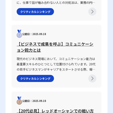
利な状況を作り出すことが可能となります。一方で、視野を広げる
に、仕事で話が噛み合わない人との対処法は、業務の円滑
ためのトレーニングは、一呼吸置く習慣、複数の情報源からの情報
な遂行や信頼関係の構築に直結する重要なテーマです。
クリティカルシンキング
収集、新しい分野への果敢な挑戦、そしてクリティカルシンキング
2025年の現代において、情報の多様化や働き方の変化が進
の強化といった具体的な方法に支えられています。しかし、その過
む中、明確な意図伝達が求められ、話がかみ合わない状況
程においては、単なるインプットに偏ることなく、アウトプットを
を改善するための具体的手法が注目されています。本記事
通じた反省とフィードバック、そして短期的な成果にとらわれない
では、なぜ「話が噛み合わない状態」が生じるのか、その
長期的な視点が重要です。最終的に、視野の拡大は経営の波乱万丈
公開日：2025.09.18
原因と背景を整理するとともに、仕事で話が噛み合わない
な状況においても冷静な判断を下し、組織全体の成長を促す原動力
人との対処法を具体的に解説します。多くの若手ビジネス
【ビジネスで成果を呼ぶ】コミュニケーシ
となります。20代というキャリアの初期段階において、この基礎を
マンが抱えるコミュニケーションギャップについて、論理
ョン能力とは
しっかりと築いておくことは、将来的に大きな差別化要因となるで
的思考を交えて解説し、実務で役立つヒントを提供しま
しょう。今後の成長戦略の一環として、自身の視野を意識的に広げ
す。 話がかみ合わない状態とは ビジネスシーンにおける
現代のビジネス現場において、コミュニケーション能力は
る取り組みを継続的に実施し、多角的な視点からの分析と判断能力
「話がかみ合わない状態」とは、意図や目的の認識のズ
最重要スキルのひとつとして位置付けられています。20代
を高めることが、ビジネスシーンでの成功への近道であると言えま
レ、情報の伝達不足、さらには前提条件の違いにより、相
の若手ビジネスマンがキャリアをスタートさせる際、報
す。以上の視点を踏まえ、今後のキャリア構築や企業経営における
手と効果的なコミュニケーションが図れない状況を指しま
告・連絡・相談はもちろん、上司・部下、部署間、さらに
意思決定プロセスに、ぜひ積極的に取り入れていただきたいと考え
す。多くの場合、このような現象は一方的な問題ではな
クリティカルシンキング
は対外の取引先との関係構築にもおいて、この能力は不可
ます。この取り組みが、日々の業務改善や新たな事業機会の発掘、
く、双方の認識の不一致や話の抽象度が高すぎることから
欠です。この記事では「ビジネスにおけるコミュニケーシ
さらにはグローバルなビジネス環境における競争優位性の確立に寄
生じます。たとえば、上司や先輩、同僚との会話におい
ョン能力」に焦点を当て、その定義から具体的なスキルの
与することを期待しています。
て、伝えたい内容が具体性に欠け、相手に正確に意図が伝
構成要素、日々の実践方法、注意すべきポイントまで、専
わらないことが挙げられます。前提条件や目的が共有され
公開日：2025.09.18
門性の高い視点で徹底解説します。また、ICTツールが急
ていない場合、会話は容易に脱線し、誤解を生む原因とな
速に進化し、対面・非対面双方のコミュニケーションが混
ります。さらに、個々の話し方の好みや知識量の違い、さ
【20代必見】レッドオーシャンでの戦い方
在する現代において、コミュニケーション能力がどのよう