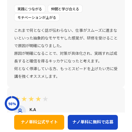
実践につながる
仲間と学び合える
モチベーションが上がる
これまで何となく話が伝わらない、仕事がスムーズに進まな
いといった抽象的なモヤモヤした感覚が、研修を受けること
で原因が明確になりました。
原因が明確になることで、対策が具体化され、実践すれば成
長すると確信を得るキッカケになったと考えます。
何となく停滞している方、もっとスピードを上げたい方に受
講を強くオススメします。
★
★
★
★
★
98
%
K.A
60代 男性
ナノ単科公式サイト
ナノ単科に無料で応募
受講科目