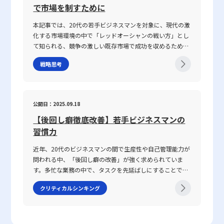
らには一方の思考が整理されずに抽象的な言葉で表現され
で市場を制すために
に成果に結び付くのか、その背景と実践的な鍛え方につい
る場合、双方の話の噛み合わなさは一層深刻になります。
ても言及していきます。 コミュニケーション能力とは コ
話がかみ合わない現象は、単なるコミュニケーションのミ
本記事では、20代の若手ビジネスマンを対象に、現代の激
ミュニケーション能力とは、単に情報を伝えるだけではな
スではなく、現代ビジネスにおける意思疎通の複雑さと密
化する市場環境の中で「レッドオーシャンの戦い方」とし
く、相手の反応を予測し、意思疎通を円滑にするための高
接に関わっています。企業内の組織体制や情報共有の仕組
て知られる、競争の激しい既存市場で成功を収めるための
度なスキルを指します。ビジネスにおいては、報連相やプ
み、さらには個々人の論理的思考の有無が、結果として仕
戦略や心得について、最新の事例とともに解説します。グ
レゼンテーション、会議、さらにはオンラインツールを介
事で話が噛み合わない人との対処法を模索する上での鍵と
戦略思考
ローバル化が進み、テクノロジーの急速な発展や市場環境
した対話など、多岐にわたるシーンで求められます。この
なっています。 仕事で話が噛み合わない人との対処法の注
の変動が続く2025年のビジネスシーンにおいて、いかにし
能力は、家庭教育や学校教育の枠を超え、実際の業務経験
意点 ビジネス環境において、特に「仕事で話が噛み合わな
て自身の企業やキャリアを戦略的に舵取りし、激戦区であ
や日常生活での相互作用を通じて自然に身につく側面が強
い人との対処法」を実践する際には、いくつかの注意点を
るレッドオーシャンを勝ち抜くのか、その具体的な手法と
く、個人の素質と経験が複雑に絡み合っています。「ビジ
公開日：2025.09.18
踏まえる必要があります。まず、会話の基本となる前提条
注意点を体系的に整理しました。 レッドオーシャンとは
ネスにおけるコミュニケーション能力」における成功の鍵
件を共有することが不可欠です。会議や打ち合わせの冒頭
【後回し癖徹底改善】若手ビジネスマンの
「レッドオーシャン」とは、既存市場における熾烈な競争
は、論理的思考、傾聴力、発信力といった要素を統合し、
で議論のゴールや目的、前提条件を再確認することで、話
環境を表す比喩表現です。この概念は、2005年にW・チャ
習慣力
相手に正確かつ効果的なメッセージを伝えることで、相手
の軸がぶれるのを防ぐことができます。具体的な対策とし
ン・キムとレネ・モボルニュによって提唱された『ブル
の行動変容を促す点にあります。 近年、ICT技術の進展に
ては、以下の点が挙げられます。・まず、話の内容は具体
近年、20代のビジネスマンの間で生産性や自己管理能力が
ー・オーシャン戦略』にて取り上げられ、赤く血に染まっ
より、メール、チャット、ビデオ会議など多様なコミュニ
的に整理し、主語と述語を明確にすることが重要です。特
問われる中、「後回し癖の改善」が強く求められていま
た海をイメージすることで、限られた需要を巡って多数の
ケーション手法が登場しました。しかし、テキストや非対
に急いでいる状況や複雑な問題を扱う場合、あいまいな表
す。多忙な業務の中で、タスクを先延ばしにすることで生
企業が激しく争う状況を表現しています。特に、レッドオ
面のやりとりは時に「既読未読」「いいね」といった簡易
現を避け、論点を整理して伝える努力が必要です。・次
じるストレスや自信喪失、生産性の低下は、キャリア形成
ーシャの 戦い方としてのアプローチは、価格競争に終始し
な反応だけに頼る傾向があり、誤解や遅延が発生する可能
クリティカルシンキング
に、相手の理解度を随時確認することが推奨されます。た
において決定的なマイナス要素となりかねません。この記
やすい市場の中で如何にして自社の独自性を打ち出すか、
性があります。このため、現代のビジネスシーンでは、対
とえば、「私の理解ではこの点ですが、〇〇さんのお考え
事では、先延ばし癖の本質とその背景にある理由を整理す
また効率化やコスト削減、ニッチ市場への特化を通じて勝
話の意図や背景、さらには相手の心理状態などを正確に把
はどうでしょうか？」といった確認を行うことで、認識の
るとともに、具体的な改善策として8つの方法を提示して
利を収めるかという戦略に注目が集まります。 競争環境の
握する高度な能力がますます求められているのです。 そも
ズレを未然に防ぐことが可能です。・また、どのような場
いきます。業務の効率や精神的な安定を目指すためには、