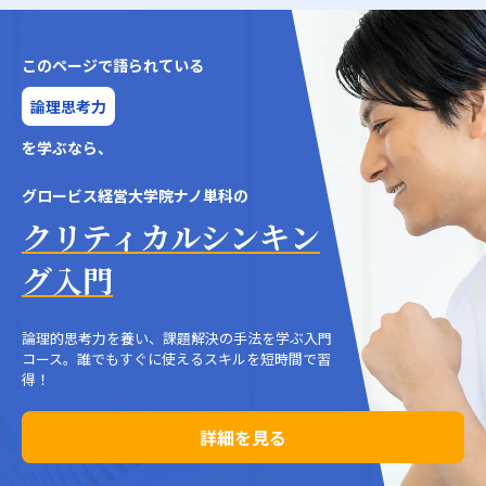
このページで語られている
論理思考力
を学ぶなら、
グロービス経営大学院ナノ単科の
クリティカルシンキン
グ入門
論理的思考力を養い、課題解決の手法を学ぶ入門
コース。誰でもすぐに使えるスキルを短時間で習
得！
詳細を見る