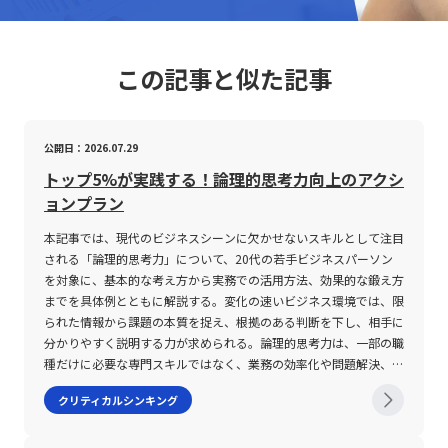
この記事と似た記事
公開日：2026.07.29
トップ5%が実践する！論理的思考力向上のアクシ
ョンプラン
本記事では、現代のビジネスシーンに欠かせないスキルとして注目
される「論理的思考力」について、20代の若手ビジネスパーソン
を対象に、基本的な考え方から実務での活用方法、効果的な鍛え方
までを具体例とともに解説する。変化の速いビジネス環境では、限
られた情報から課題の本質を捉え、根拠のある判断を下し、相手に
分かりやすく説明する力が求められる。論理的思考力は、一部の職
種だけに必要な専門スキルではなく、業務の効率化や問題解決、コ
ミュニケーション、キャリア形成を支える基礎能力である。 論理
クリティカルシンキング
的思考力とは 論理的思考力、いわゆるロジカルシンキングとは、
情報を整理し、主張と根拠の関係を明確にしながら、筋道立てて結
論を導く思考法を指す。 単に頭の回転が速いことや、難しい言葉