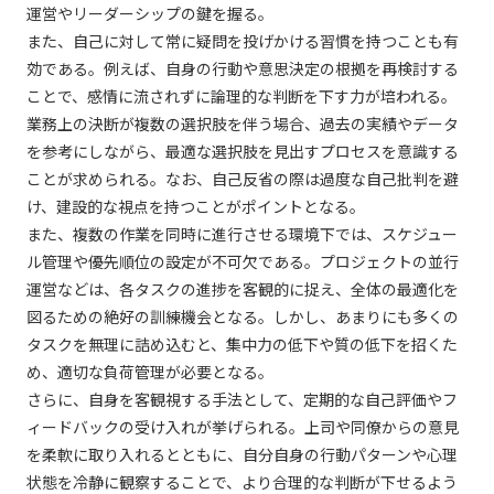
運営やリーダーシップの鍵を握る。
また、自己に対して常に疑問を投げかける習慣を持つことも有
効である。例えば、自身の行動や意思決定の根拠を再検討する
ことで、感情に流されずに論理的な判断を下す力が培われる。
業務上の決断が複数の選択肢を伴う場合、過去の実績やデータ
を参考にしながら、最適な選択肢を見出すプロセスを意識する
ことが求められる。なお、自己反省の際は過度な自己批判を避
け、建設的な視点を持つことがポイントとなる。
また、複数の作業を同時に進行させる環境下では、スケジュー
ル管理や優先順位の設定が不可欠である。プロジェクトの並行
運営などは、各タスクの進捗を客観的に捉え、全体の最適化を
図るための絶好の訓練機会となる。しかし、あまりにも多くの
タスクを無理に詰め込むと、集中力の低下や質の低下を招くた
め、適切な負荷管理が必要となる。
さらに、自身を客観視する手法として、定期的な自己評価やフ
ィードバックの受け入れが挙げられる。上司や同僚からの意見
を柔軟に取り入れるとともに、自分自身の行動パターンや心理
状態を冷静に観察することで、より合理的な判断が下せるよう