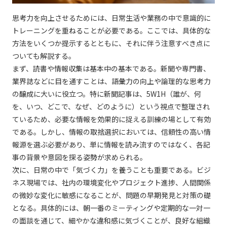
思考力を向上させるためには、日常生活や業務の中で意識的に
トレーニングを重ねることが必要である。ここでは、具体的な
方法をいくつか提示するとともに、それに伴う注意すべき点に
ついても解説する。
まず、読書や情報収集は基本中の基本である。新聞や専門書、
業界誌などに目を通すことは、語彙力の向上や論理的な思考力
の醸成に大いに役立つ。特に新聞記事は、5W1H（誰が、何
を、いつ、どこで、なぜ、どのように）という視点で整理され
ているため、必要な情報を効果的に捉える訓練の場として有効
である。しかし、情報の取捨選択においては、信頼性の高い情
報源を選ぶ必要があり、単に情報を読み流すのではなく、各記
事の背景や意図を探る姿勢が求められる。
次に、日常の中で「気づく力」を養うことも重要である。ビジ
ネス現場では、社内の環境変化やプロジェクト進捗、人間関係
の微妙な変化に敏感になることが、問題の早期発見と対策の礎
となる。具体的には、朝一番のミーティングや定期的な一対一
の面談を通じて、細やかな違和感に気づくことが、良好な組織