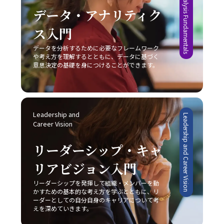
Data Analysis Fundamentals
ける本質は、発信者が目的を明確にし、受信者がその意図
る工夫は、業務効率の向上につながります。目標を細かく
実際のビジネス現場での迅速な対応と継続的な改善が求め
データ・アナリティク
を正確に理解するという双方の協調です。これを実現する
設定し、進捗状況を明確に把握することで、自分自身の達
られます。まず、自社の強みや改善点を冷静に分析し、ど
ためには、日々の実務の中での振り返りと研鑽が不可欠で
成度を視覚化し、モチベーションを維持することが可能で
ス入門
の戦略が最も有効であるかを判断することが重要です。ま
あり、自らのコミュニケーションスタイルを磨き上げるこ
す。また、締切を2段階で設定する方法も、タスクを段階
た、顧客のニーズや市場動向の変化に敏感であること、そ
とが、結果として組織全体のパフォーマンス向上に繋がる
的に処理し、プロジェクト全体を効率的に管理するための
データを分析するために必要なフレームワーク
して柔軟な戦略の見直しが不可欠となります。市場は常に
のです。自分自身の成長と共に、組織全体での良好な情報
や考え方を理解するとともに、データに基づく
有効な手段と言えるでしょう。 完璧主義に陥らず、自分に
変動し続けており、今日の成功が明日の成功を保証するも
共有が促進されることにより、ビジネスの現場における成
意思決定の基礎を身につけることができます。
過度な厳しさを課さない点や、失敗を恐れずに挑戦する姿
のではないため、レッドオーシャンの戦い方においては常
果が確実に向上するでしょう。
勢を持つことも、先延ばし癖改善の鍵となります。たとえ
に革新と挑戦の姿勢を維持しなければなりません。 今後、
ば、多少のミスや失敗は成長過程の一部と捉え、次回への
AIやIoT、さらにはブロックチェーン技術など最先端技術の
学びとすることで、行動へのブレーキを緩めることができ
進展が加速することで、ビジネス環境は一層複雑化すると
ます。さらに、周囲の信頼できる同僚や上司に適切に協力
みられます。しかし、このような変動期においては、逆に
Leadership and 
Leadership and Career Vision
を求めることで、タスクの分担や業務効率の向上にもつな
新たなビジネスモデルや市場ニーズが生まれるチャンスも
Career Vision
がり、結果として「後回し癖の改善」が促進されます。 総
多く存在します。将来的には、従来のレッドオーシャンの
じて、先延ばし癖の改善は単なる業務の効率化に留まら
戦い方に加え、テクノロジーを駆使したデジタル戦略との
リーダーシップ・キャ
ず、自己成長やキャリアアップ、そして精神的健康に直結
融合が、企業の競争力を左右する重要な要素となることは
する課題です。20代の若手ビジネスマンは、日々の忙しさ
リアビジョン入門
間違いありません。そのため、今のうちから情報収集や市
に追われる中で、この先延ばしという悪循環を断ち切り、
場分析に注力し、柔軟かつ先見性のある戦略を構築するこ
リーダーシップを発揮して組織・メンバーを動
主体的かつ計画的な行動を身につけることが、将来的な成
とが求められます。 まとめ 本記事では、2025年という変
かすための基本的な考え方を学ぶとともに、リ
功に不可欠であると言えるでしょう。一度自らの行動パタ
革の時代において、20代の若手ビジネスマンが直面する厳
ーダーとしての自分自身のキャリアについて考
ーンを見直し、ここで紹介した8つの方法を実践すること
しい市場環境の中で、「レッドオーシャンの戦い方」の重
えを深めていきます。
で、徐々に「後回し癖の改善」の効果を実感できるはずで
要性とその具体的な戦略について解説してきました。レッ