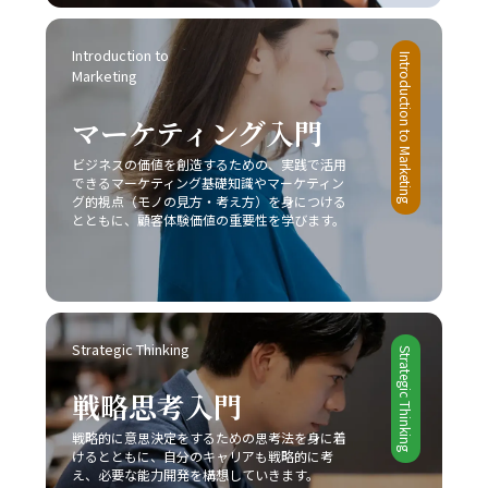
す。 最終的には、先延ばし癖を克服し、時間とエネルギー
ドオーシャンとは、既存市場における激しい競争環境を指
を有効活用するための意識改革が求められます。焦らず、
し、価格競争や限られた市場シェア、利益率の低下といっ
一歩一歩着実に、自己改善のプロセスを進めることが重要
Introduction to 
たリスクが伴います。このような中で成功するためには、
Introduction to Marketing
です。皆さんが今後、業務上の課題を迅速かつ効果的に解
Marketing
他社との差別化、コストリーダーシップ、ニッチ戦略など
決し、自己成長を加速させる一助となることを心より願っ
自社の強みを最大限に活かすアプローチが不可欠です。ま
ています。この取り組みが、豊かなキャリア形成と充実し
マーケティング入門
た、デジタル技術や最新の市場動向を取り入れることで、
た人生への道を切り開くための大きな一歩となるでしょ
従来の戦略だけでなく新たなビジネスモデルの構築が求め
ビジネスの価値を創造するための、実践で活用
う。
られています。 今後のビジネスシーンは、一層熾烈な競争
できるマーケティング基礎知識やマーケティン
と急速な市場変化が予想されるため、レッドオーシャン 戦
グ的視点（モノの見方・考え方）を身につける
い方においても、常に柔軟な発想と先を見据えた戦略が必
とともに、顧客体験価値の重要性を学びます。
要です。成功事例に見ると、スターバックス、コカ・コー
ラ、トヨタ自動車などが、自社の独自性を武器にして激戦
区を勝ち抜いていることからも、自社の強みをしっかりと
把握し、独自の価値提案を行うことの重要性が理解できる
でしょう。さらに、競合他社との違いを明確にし、適切な
Strategic Thinking
タイミングで戦略の見直しと改善を図ることで、どのよう
Strategic Thinking
な厳しい市場環境でも勝利を掴むことが可能となります。
戦略思考入門
最終的に、レッドオーシャンの戦い方においては、単なる
生存戦略ではなく、今後も持続的な成長を実現するための
戦略的に意思決定をするための思考法を身に着
基盤として、企業やビジネスパーソン自身が常に学び、挑
けるとともに、自分のキャリアも戦略的に考
戦し続ける姿勢が求められます。現代の急激な変革期にお
え、必要な能力開発を構想していきます。