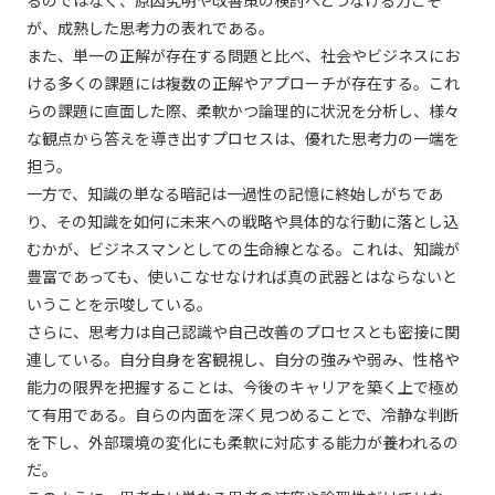
るのではなく、原因究明や改善策の検討へとつなげる力こそ
が、成熟した思考力の表れである。
また、単一の正解が存在する問題と比べ、社会やビジネスにお
ける多くの課題には複数の正解やアプローチが存在する。これ
らの課題に直面した際、柔軟かつ論理的に状況を分析し、様々
な観点から答えを導き出すプロセスは、優れた思考力の一端を
担う。
一方で、知識の単なる暗記は一過性の記憶に終始しがちであ
り、その知識を如何に未来への戦略や具体的な行動に落とし込
むかが、ビジネスマンとしての生命線となる。これは、知識が
豊富であっても、使いこなせなければ真の武器とはならないと
いうことを示唆している。
さらに、思考力は自己認識や自己改善のプロセスとも密接に関
連している。自分自身を客観視し、自分の強みや弱み、性格や
能力の限界を把握することは、今後のキャリアを築く上で極め
て有用である。自らの内面を深く見つめることで、冷静な判断
を下し、外部環境の変化にも柔軟に対応する能力が養われるの
だ。