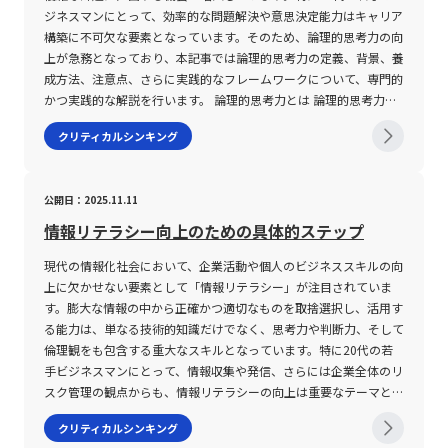
ティカルシンキングは、その筋道や前提が本当に妥当なのかを問い
り一層の重要性を帯びる。本質を見抜く力は、観察力、疑問を持つ
ジネスマンにとって、効率的な問題解決や意思決定能力はキャリア
直す力だと整理できる。 さらに、既存の枠組みにとらわれず、新
姿勢、そして問い直すプロセスから成り立っており、具体的には以
構築に不可欠な要素となっています。そのため、論理的思考力の向
しい視点や解決策を考える水平思考も、問題解決において重要であ
下のプロセスを経る。まず、目に見える情報を丹念に観察し、現象
上が急務となっており、本記事では論理的思考力の定義、背景、養
る。 論理的思考、クリティカルシンキング、水平思考は、どれか
そのもののパターンや変化に気づく。次に、“なぜ？”という問いを
成方法、注意点、さらに実践的なフレームワークについて、専門的
一つだけを使うものではない。論理的に整理し、前提を客観的に検
繰り返し、表面的な理由の背後にある深層心理や構造を探る。さら
かつ実践的な解説を行います。 論理的思考力とは 論理的思考力と
証しながら、必要に応じて新しい選択肢を考えることで、複雑なビ
に、“どうなっているのか？”という視点から、現実の事象をより細
は、物事の本質や関係性を明確に捉え、合理的な根拠に基づいて結
クリティカルシンキング
ジネス課題に対応しやすくなる。 論理的思考力の鍛え方と注意点
部に観察し、単なる現象の繰り返しではなく、そこに潜む法則性や
論を導く能力を指します。現代のビジネス環境においては、膨大な
論理的思考力は、生まれつきの才能だけで決まるものではなく、考
因果関係を明らかにする。そして、得られた洞察や仮説を実務に応
情報が飛び交うなかで、対象となる事象を正確に把握し、因果関係
え方の型を理解し、日常的に実践することで鍛えられるスキルであ
用可能な形にストックし、未来の予見や問題解決に生かす。この一
や前後関係を整理することが不可欠です。 論理的思考は、単に知
公開日：2025.11.11
る。 ここでは、若手ビジネスパーソンが仕事の中で取り組みやす
連の流れは、しばしば「アナロジー思考」とも呼ばれ、見えない
識を暗記して活用するのではなく、得た情報を体系的に整理し、根
い訓練方法と、実践する際の注意点を解説する。 まず取り組みた
「隠れた法則」を応用することで、異なる状況においても本質を捉
拠のある主張を構築するプロセスそのものを意味します。これは、
情報リテラシー向上のための具体的ステップ
いのが、結論と根拠をセットで伝える習慣である。 上司やチーム
え、またそれを応用するための基本的な思考法として位置づけられ
議論やプレゼンテーション、プロジェクトマネジメントなど、あら
メンバーに報告する際は、「何が起きたか」だけでなく、「どのよ
現代の情報化社会において、企業活動や個人のビジネススキルの向
ている。 現代においては、情報があふれ、可視化依存社会と呼ば
ゆるビジネスシーンで重要視される能力です。 また、この能力は
うに判断したか」「その判断の根拠は何か」「次に何をするか」を
上に欠かせない要素として「情報リテラシー」が注目されていま
れる状況が進行している。インターネットの普及や生成AIの進化に
「ロジカル・シンキング」とも呼ばれ、帰納法、演繹法、アブダク
整理して伝える。 たとえば、「プロジェクトが遅れています」と
す。膨大な情報の中から正確かつ適切なものを取捨選択し、活用す
より、大量のデータやコンテンツが容易に入手できる一方、その多
ションといった基本的な考え方に基づいています。帰納法では具体
報告するだけでは、相手は状況を正確に判断できない。 「開発工
る能力は、単なる技術的知識だけでなく、思考力や判断力、そして
くは表面的な情報に過ぎず、真に価値のある知見は数少ない。この
的な事象から一般的な法則を導く一方、演繹法は既存の仮説や法則
程が予定より3日遅れている。原因は仕様確認に時間を要したこと
倫理観をも包含する重大なスキルとなっています。特に20代の若
ような社会においては、単にデータを読み解くだけではなく、その
から合理的な結論を引き出します。さらに、アブダクションは予期
であり、影響範囲はテスト開始日までである。担当者を追加すれ
手ビジネスマンにとって、情報収集や発信、さらには企業全体のリ
背景にあるストーリーや、数値の変化に隠された理由に目を向ける
せぬ事象に対する最も妥当な仮説を立てるプロセスを意味し、これ
ば、納期への影響を抑えられる見込みである」と整理すれば、問題
スク管理の観点からも、情報リテラシーの向上は重要なテーマとし
ことが求められる。たとえば、KPIや数値指標の改善策を模索する
らの手法が組み合わさることで、総合的な論理的思考力が形成され
と対応策が明確になる。 次に、事実と解釈を分けることが重要で
て捉えられています。 情報リテラシーとは 情報リテラシーとは、
際、単に数字の増減を追うだけではなく、なぜその数字が現状に至
ます。 特に、近年の第四次産業革命やAIの導入といった社会変革の
クリティカルシンキング
ある。 「顧客の反応が悪かった」という表現は、事実ではなく解
あらゆる情報媒体から得られる情報を正しく理解し、批判的に評価
ったのか、その裏側にはどのような市場環境や消費者意識の変化が
進展は、従来の感覚的な判断を超えて、データや論理に基づく意思