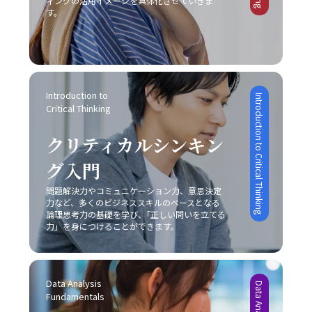
ィングの活用イメージを具体化させていきま
とを示しています。 レッドオーシャンとブルーオーシャン
本記事では、「ビジネスにおけるコミュニケーション能
の向上を実現できるでしょう。常に自己のコミュニケーシ
す。
で、先延ばし癖を改善する一助となります。ただし、こう
の使い分け レッドオーシャン市場における戦略と対比し
力」における重要性と、その構成要素、さらには具体的な
ョンスキルを磨き、効果的な意思疎通を心がけることが、
したツールも万能ではなく、自身の内面的な問題と向き合
て、ブルーオーシャン戦略は競争のない新たな市場の創出
現場での実践方法と注意点について解説しました。現代ビ
ビジネスパーソンとしての成長に直結する重要な要素とな
い、根本的な解決策を模索しなければ、「後回し癖 改善」
を目指すアプローチです。ブルーオーシャンでは、既存市
ジネスにおいて、コミュニケーションは単なる情報伝達で
ります。
は真の意味で実現されないでしょう。 まとめ 「後回し癖
場の枠にとらわれずに新規需要を発掘することが重視され
はなく、相手に行動変容を促すための極めて高度なスキル
の改善」は、20代の若手ビジネスマンにとって極めて重要
るため、一見すると魅力的な選択肢に映ります。しかし、
であり、論理的思考、感情表現、非言語的伝達、そして状
なテーマです。タスクの先延ばしは、自己効力感の低下、
どちらの戦略を採用するかは、自社の経営資源、強み、さ
況に応じた柔軟な対応が求められます。特に、若手ビジネ
Introduction to 
Introduction to Critical Thinking
ストレスの蓄積、生産性の低下、さらにはキャリアの成長
らには市場環境の成熟度によって大きく左右されるため、
Critical Thinking
スマンはこの能力を磨くことで、上司や同僚、さらには対
機会の逸失といった深刻な影響を及ぼします。そのため、
慎重な分析が求められます。レッドオーシャンの戦い方に
外のステークホルダーとの信頼関係を築き、組織全体の業
自己管理能力の向上を図るためには、まず自分自身の心理
おいては、既存市場で確固たる地位を築くために、いかに
クリティカルシンキン
績向上や自らのキャリアアップに直結させることが可能と
的背景や業務環境を冷静に分析することが不可欠です。ま
自社の独自性を打ち出し、競合他社との差別化を成功させ
なります。 また、コミュニケーションの成功は意識的な目
た、具体的な改善策としては、以下の8つの方法が有効で
るかが非常に重要な要素となります。 具体例として、大手
グ入門
的設定と適切な手法の選択に依存するため、日々の業務の
あると考えられます。 まず、「とりあえずはじめてみる」
家電メーカーが技術力と広範な販売網という強みを持ちな
中で自らの発言や対話を振り返り、どのように相手に伝わ
というシンプルながらも強力な方法があります。初動の一
問題解決力やコミュニケーション力、意思決定
がらも、成熟市場での競争に挑むケースや、ベンチャー企
っているかを検証する姿勢が不可欠です。若手ビジネスマ
力など、多くのビジネススキルのベースとなる
歩を踏み出すことで、徐々にタスクへの抵抗感が薄れ、以
業が限定されたリソースを最大限に活かしてニッチ市場で
ンとしては、まずは基本的なスキルを習得し、実践を重ね
論理思考力の基礎を学び、｢正しい問いを立てる
降の作業がスムーズに進む効果が期待できます。次に、簡
新たな需要を創造するケースなど、各企業は自社の特性に
ながら「論理」と「感情」のバランスを追求することが、
力」を身につけることができます。
単に実行可能なタスクから取り掛かることにより、成功体
応じた戦略を展開しています。このような事例からも、ど
信頼構築および成果創出への近道であると言えます。今後
験を積み重ねる点も重要です。成功体験は自信を形成し、
の市場戦略を採るにしても、常に自社の強みと市場環境の
も、技術の進化とグローバル化が進む中で、多様なコミュ
やがて大きな課題に対しても積極的に取り組む原動力とな
両面を的確に把握し、その上でレッドオーシャンの戦い方
ニケーション手法を状況に応じて使い分けるセンスを養
ります。 さらに、やるべきタスクに専念できる環境を整え
を実践することが成功の鍵であることが明らかです。 実践
Data Analysis 
い、柔軟な対応力を持つことが求められるでしょう。 最終
ることも、先延ばし癖の改善に有効です。職場や自宅での
に向けた心構えと今後の展望 レッドオーシャンの戦い方を
Fundamentals
的に、「ビジネスにおけるコミュニケーション能力」にお
雑音や不要な割り込みを排除し、集中できる空間を確保す
実践するためには、単なる理論や事例の学習に留まらず、