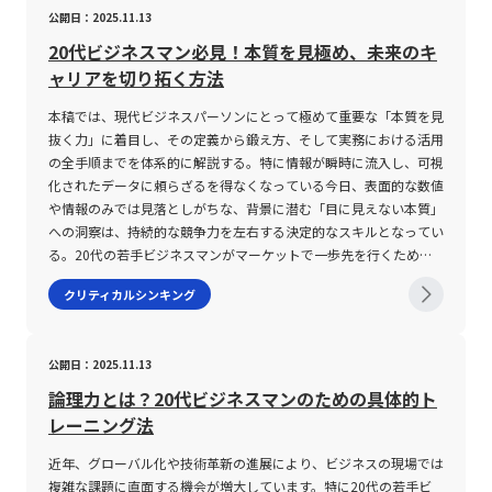
公開日：2025.11.13
を使って説明することではない。事実と解釈を区別し、前提条件を
確認したうえで、「何が問題なのか」「なぜそう言えるのか」「次
20代ビジネスマン必見！本質を見極め、未来のキ
に何をすべきか」を明確にすることが重要である。 論理的思考力
ャリアを切り拓く方法
を身に付けることで、複雑な情報を整理しやすくなり、仕事の優先
順位や判断基準を明確にできる。 また、自分の意見を根拠ととも
本稿では、現代ビジネスパーソンにとって極めて重要な「本質を見
に説明できるため、上司への報告、顧客への提案、チーム内での合
抜く力」に着目し、その定義から鍛え方、そして実務における活用
意形成といった場面でも、相手の理解や納得を得やすくなる。 た
の全手順までを体系的に解説する。特に情報が瞬時に流入し、可視
とえば、売上が低下しているという課題に対して、すぐに「広告を
化されたデータに頼らざるを得なくなっている今日、表面的な数値
増やすべきだ」と結論付けるだけでは、論理的な検討とは言えな
や情報のみでは見落としがちな、背景に潜む「目に見えない本質」
い。 売上を「顧客数」と「顧客単価」に分解し、顧客数をさらに
への洞察は、持続的な競争力を左右する決定的なスキルとなってい
「新規顧客」と「既存顧客」に分けることで、どこに問題があるの
る。20代の若手ビジネスマンがマーケットで一歩先を行くために
かを具体的に確認する必要がある。 新規顧客数が減少しているの
必要な思考力として、本稿の内容は具体例や事例を交えながら、専
クリティカルシンキング
であれば、認知度、問い合わせ数、商談化率、成約率などを確認
門家としての視点から読み解くものである。 本質を見抜く力とは
し、原因となっている要素を特定してから対策を検討する。 この
「本質を見抜く力」とは、目に見える事実や表面的なデータを単な
ように、大きな問題を構成要素に分解し、事実に基づいて原因と解
る現象として捉えるのではなく、その裏側に潜む因果関係、背景、
公開日：2025.11.13
決策を考えることが、論理的思考の基本である。 論理的思考力と
そして隠れた法則を鋭く洞察する能力を指す。例えば、企業の業績
関連する考え方として、クリティカルシンキングがある。 クリテ
が一時的に好調であっても、その根底にある経済環境や消費者動
論理力とは？20代ビジネスマンのための具体的ト
ィカルシンキングは、日本語では批判的思考と訳されるが、相手の
向、さらには組織内部の文化といった「見えない要素」を理解する
レーニング法
意見を否定することではない。自分や他者の主張について、前提、
ことで、持続可能な成長戦略が策定できる。これは、単なる短期的
根拠、因果関係に問題がないかを客観的に検証する姿勢を指す。
な成果にとどまらず、長期的な競争優位を形成する上で不可欠な能
近年、グローバル化や技術革新の進展により、ビジネスの現場では
論理的思考が情報を筋道立てて組み立てる力であるのに対し、クリ
力であり、情報の過剰摂取が常態化する現代社会においてこそ、よ
複雑な課題に直面する機会が増大しています。特に20代の若手ビ