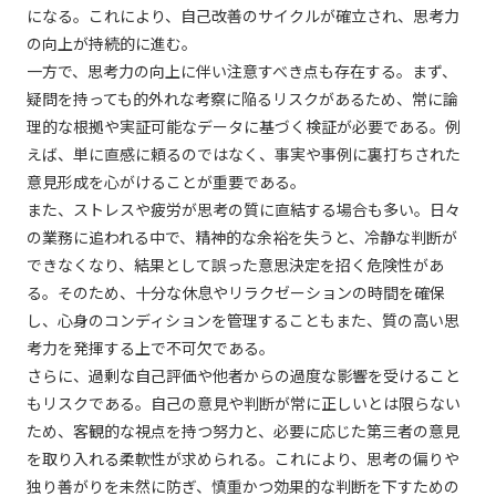
になる。これにより、自己改善のサイクルが確立され、思考力
の向上が持続的に進む。
一方で、思考力の向上に伴い注意すべき点も存在する。まず、
疑問を持っても的外れな考察に陥るリスクがあるため、常に論
理的な根拠や実証可能なデータに基づく検証が必要である。例
えば、単に直感に頼るのではなく、事実や事例に裏打ちされた
意見形成を心がけることが重要である。
また、ストレスや疲労が思考の質に直結する場合も多い。日々
の業務に追われる中で、精神的な余裕を失うと、冷静な判断が
できなくなり、結果として誤った意思決定を招く危険性があ
る。そのため、十分な休息やリラクゼーションの時間を確保
し、心身のコンディションを管理することもまた、質の高い思
考力を発揮する上で不可欠である。
さらに、過剰な自己評価や他者からの過度な影響を受けること
もリスクである。自己の意見や判断が常に正しいとは限らない
ため、客観的な視点を持つ努力と、必要に応じた第三者の意見
を取り入れる柔軟性が求められる。これにより、思考の偏りや
独り善がりを未然に防ぎ、慎重かつ効果的な判断を下すための