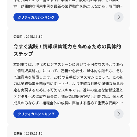
事実を最も合理的に説明できる仮説を考える方法である。 たとえ
取る危険性があります。 さらに、SNSやインターネットが情報発信
めには「プロセス」にこだわる姿勢が重要だ。表面的な成果を追求
を検討することで、論理の飛躍を防ぐ効果があります。 2. 豊富な
競争力向上に寄与できるといえる。 例えば、ある業務において
の有効性を裏付ける臨床試験の結果、金融業界では預貯金や株式情
方、効果的な活用事例を最新の業界動向を踏まえながら、専門的な
ば、Webサイトからの問い合わせ数が急に減少した場合、検索順
の主なツールとなる現代において、個々の発信内容が企業全体のブ
するあまり、問題の本質を見落としてしまうリスクは、短期目標に
読書とアウトプット 業界関連の書籍や論理展開が巧妙に構成
「この業務の目的は何か？」と問い、業務の構造を抽象化すること
報といった具体的な証明書類がエビデンスとして位置付けられてい
視点で解説していきます。 説明力とは 説明力とは、相手に伝えた
位の低下、広告配信の停止、入力フォームの不具合など、複数の仮
ランディングに影響を及ぼす点は無視できません。SNS上での不用
走るあまり中長期的な成長を阻害する結果となる。そのため、定期
クリティカルシンキング
された文献を広く読むことで、文章構成や論理展開のパターンを学
で本来の目的を再確認するプロセスは、コンセプチュアルスキルの
ます。エビデンスにより、単なる感覚に頼った判断ではなく、客観
い要点や目的、背景を的確に整理し、平易な言葉でわかりやすく伝
説を立てる。 その後、アクセスデータや広告の配信状況、フォー
意な表現や、誤った情報の拡散は、消費者や取引先からの信頼失墜
的に自らの分析プロセスを振り返り、真に必要な問いかけを行う習
ぶことができます。また、読んだ内容を要約し、ノートやブログに
基礎的な訓練となる。また、異なる視点から問題にアプローチし、
的かつ実証的な情報に基づく合理的な意思決定が可能となり、結果
達する能力をいいます。このスキルは単に話す技術だけでなく、準
ムの動作を確認し、どの仮説が事実に合っているかを検証する。
を招く要因となります。特に、企業公式アカウントや従業員の個人
慣を身につけることが、最終的には大きな成果へとつながる。 ま
まとめることで、自らの理解を深めるとともに、体系的な思考の訓
固定概念にとらわれず新たなアイデアを生み出す力は、イノベーシ
として業務の効率性や信頼性が向上するというメリットが存在しま
備段階における情報の整理、論理的な構成、相手の理解度に応じた
ビジネスでは最初からすべての情報がそろっているとは限らないた
アカウントでの情報発信には、厳重な管理と教育が求められます。
とめ 本稿では、「本質を見抜く力」がどのような能力であるか、
練となります。 3. ゲームやシミュレーションの活用 数独やク
公開日：2025.11.10
ョンの推進力として極めて重要である。現代のビジネス環境におい
す。さらに、エビデンスを適切に提示することは、ビジネス上のリ
言葉の選定など、一連のプロセスから成り立っています。ビジネス
め、仮説を立て、必要な情報を集め、修正するサイクルが重要であ
情報リテラシーの低さによる問題は、単に技術的なリスクだけでな
またそれを鍛えるための具体的なプロセスと注意点について解説し
ロスワード、カードゲーム、戦略シミュレーションなど、論理的思
ては、こうしたスキルが個人のキャリアパスだけでなく、組織全体
スク管理やトラブル防止においても大きな役割を果たし、後日の誤
現場では、取引先への提案、上司への報告、チーム内での意見交換
今すぐ実践！情報収集能力を高めるための具体的
る。 他者からフィードバックを受けることも、論理的思考力を鍛
く、経営戦略やマーケティングの面にも影響を及ぼします。適切な
てきた。目に見える情報に惑わされることなく、背後に潜む因果関
考を必要とするゲームを通じて、遊びながら思考力を鍛えることが
の変革に大きく寄与するため、その意義は一層高まっている。 コ
解や認識のずれを防ぐ効果が期待されます。このように、エビデン
など、あらゆるコミュニケーションにおいて説明力の高さが評価さ
ステップ
えるうえで欠かせない。 自分では筋道が通っていると思っていて
情報収集と選別ができなければ、競合他社の動向を見誤り、市場の
係や隠れた法則を見極めるためには、観察力を高め、常に「な
できます。これらはゲーム終了後に、自身の戦略や判断プロセスを
ンセプチュアルスキルの注意点 コンセプチュアルスキルの育成
スはただの「証拠」以上の意味を持ち、組織全体の情報管理や記録
れ、互いの信頼関係の構築や業務の効率化に大きく寄与します。
も、前提の説明が不足していたり、主張と根拠の間に飛躍があった
変化に迅速に対応することができません。また、不正確な情報に基
ぜ？」と「どうなっているのか？」という問いを持つ姿勢が求めら
振り返ることで、より深い洞察を得ることができるため、継続的な
は、単に抽象的な思考を促すだけでなく、具体的な問題解決やコミ
保持、透明性確保のためのツールとして、ますます重要性が高まっ
また、説明力は会話力と混同されがちですが、その本質には明確な
本記事では、現代のビジネスシーンにおいて不可欠なスキルである
りする場合がある。 会議や資料レビューでは、「結論は明確か」
づく判断は、企業の内部統制やコンプライアンス違反へとつなが
れる。さらに、情報の取捨選択や仮説形成、自己の認識の偏りを十
学習が可能となります。 4. ロボット制作やプログラミングへの挑
ュニケーションと結びつける必要がある。そのため、育成プロセス
ています。エビデンスが豊富に存在する環境では、意思決定プロセ
違いが存在します。会話力は、相手とのキャッチボールを重ねるこ
「情報収集能力」について、定義や必要性、具体的な鍛え方、そし
「根拠は十分か」「ほかの解釈はないか」という観点で意見をもら
り、内部統制システムの脆弱性を露呈させる恐れがあります。 こ
分に意識しながら実践を重ねることで、短期的な成果に終始せず、
戦 「ものづくり」のアプローチは、論理的思考力の向上に大
においてはいくつかの注意点が存在する。まずは、具体化と抽象化
スが明確になり、関係者間での合意形成もスムーズに進むため、ビ
とで双方向のコミュニケーションを円滑に行う能力であり、例えば
て注意点を解説します。20代の若手ビジネスマンにとって、この能
い、自分の考えを修正することが有効である。 一方で、フレーム
うしたリスクを回避するためには、従業員個々の情報リテラシー向
持続可能な競争力を獲得するための基盤を築くことができる。可視
いに寄与します。設計段階での問題点の洗い出しや、実際の制作過
のバランスが重要である。過度に抽象的な思考に偏ると、具体的な
ジネス環境における競争力向上にもつながるのです。 ここで注目
「聴く力」や「非言語コミュニケーション」が重視されます。一
力は業務効率を飛躍的に向上させ、より正確な判断や迅速な意思決
ワークを使うこと自体が目的にならないよう注意しなければならな
上に加え、企業全体での統一したルールや情報管理システムの整備
化依存社会の中で、単なるデータや数値だけでは把握できない本質
程における試行錯誤は、論理的なプロセスを体感的に学ぶ絶好の機
業務遂行に支障をきたす恐れがある一方で、細部にこだわりすぎる
すべきは、エビデンスと似た概念である「ファクト」「ソース」
方、説明力は一方向に情報を伝達する際の明瞭さや論理性に重点を
定を実現するために不可欠なスキルです。近年の急速な情報流通と
い。 ロジックツリーやMECEは思考を支援する道具であり、図をき
が欠かせません。例えば、重要情報に対するアクセス権限の厳格な
を捉える力は、今後ますます重要なビジネススキルとなる。20代
会となります。プログラミングは特に、条件分岐やループ構造など
と全体像が見えなくなるリスクがある。 第二に、言葉や概念の定
「プルーフ」との違いです。ファクトは「事実」そのものであり、
置き、特に初対面や短時間での説明が要求される場面において不可
デジタル化の進展を背景に、情報の取捨選択や活用能力は、個人の
れいに作ることや、用語を多く使うことが論理的思考ではない。
管理や、VPN接続の使用義務化、さらには定期的な社員研修による
の若手ビジネスマンがこのスキルを身につけることで、未来に向け
を活用して論理展開を自分で組み立てるため、実践的なトレーニン
義の重要性が挙げられる。ビジネスシーンでは用語や概念の理解が
エビデンスとして利用されることもありますが、エビデンス自体は
欠なスキルです。 説明力を高めることのメリット 説明力の向上
成果のみならず、組織全体の成長に直結する極めて重要な要素とな
また、自分に都合のよい情報だけを集めたり、相関関係を因果関係
最新のセキュリティ対策の共有が求められます。 また、情報リテ
た正確な予測や効果的な戦略立案が可能となり、企業の中核を担う
グとして非常に効果的です。 5. フレームワークの活用
不十分であれば、関係者間での認識のズレを生み、コミュニケーシ
その事実を示すための具体的なデータや記録を意味します。一方、
は、個人のキャリアアップのみならず、企業全体の業務効率や成約
っています。 情報収集能力とは 情報収集能力とは、膨大な情報の
だと決め付けたりすることも避ける必要がある。 最初に考えた結
ラシーに関する各種資格の取得や勉強会の実施は、個人のスキルア
存在として成長していくことが期待される。そして、得られた洞察
MECE（Mutually Exclusive, Collectively Exhaustive）やピラミッド
クリティカルシンキング
ョンエラーや業務ミスが発生する可能性がある。従って、業務上の
ソースはそのエビデンスがどこから得られたかという情報源を指
率の向上にも直結するため、極めて大きなメリットが期待できま
中から本当に必要な情報を迅速かつ正確に見極め、抽出するスキル
論に固執せず、反対の事実や別の可能性を確認する姿勢が、判断の
ップに寄与するだけでなく、企業としての内部統制の強化にも大い
や「見えない法則」を継続的にストックし、様々なシチュエーショ
ストラクチャー、ロジックツリーといった論理構築のフレームワー
ディスカッションや会議においては、話の内容とともに用語の定義
し、信頼性チェックの観点から重要な役割を担います。さらにはプ
す。まず第一に、商談やプレゼンテーションの場において、相手に
を指します。 この能力は、単にインターネットや書籍、マスメデ
精度を高める。 論理的思考力を体系的に学びたい場合は、独学だ
に役立ちます。情報検定やITパスポート試験、情報セキュリティマ
ンに応用できることが、結果として自己の成長と企業全体の競争優
クを積極的に活用することで、問題の全体像を俯瞰しつつ、漏れな
についても明確にする取り組みが求められる。 また、コンセプチ
ルーフは、数学的な証明や論理的検証によって「正しさ」を示すた
対する商品の魅力や提案の意図が明確に伝わることで、交渉成立の
ィアから情報を取得するだけではなく、収集した情報の信頼性や有
けでなく、演習やフィードバックを通じて実際に考える機会を持つ
ネジメント試験などの資格取得は、基礎知識から実践的対策まで幅
位に直結する。最終的には、本質を見抜く力の鍛錬が、表面的な情
く重複なく情報を整理する能力を養うことができます。これらのツ
公開日：2025.11.10
ュアルスキルは静的なスキルではなく、常に変化する環境の中で動
めの極めて限定的な証拠として用いられるため、ビジネスシーンで
可能性が格段に高まります。また、上司や経営層に対する企画や提
益性を評価し、整理・分類する一連のプロセスを含みます。 特に