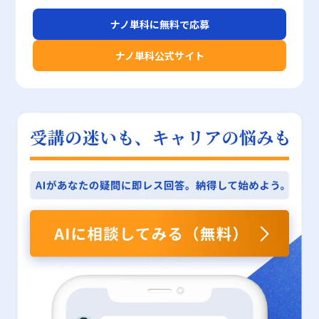
ングは、計画的かつ意識的な取り組みが求められます。まず第一の
じてナノ単科のような実践的な学習環境を活用することが、将来の
続けるべきである。また、企業はこのスキルを体系的に評価し、育
スの管理および提示方法を遵守することは、企業のリスクマネジメ
は、商談や会議、日常のコミュニケーションの中で、相手に対して
が求められます。 また、検索エンジンやSNS、書籍、マスメディア
方法は、「一呼吸置く」という習慣を持つことです。多忙なビジネ
ナノ単科に無料で応募
キャリアと組織への貢献を高めるための一歩となる。
成するための人材管理システムやトレーニングプログラムを導入す
ントや信頼性向上に直結する重要な要素となります。 また、エビ
明確かつ論理的に情報を伝達するための基盤となるスキルです。十
といった多様な情報収集ツールを活用することも大切です。 特
スシーンにおいて、即断即決が重要視される一方で、急いで結論を
ることで、組織全体のパフォーマンス向上を実現できる。たとえ
デンスを用いる際は、その内容が誤解を生まないようにするための
分な準備、相手への配慮、論理的な構成、そして非言語的フィード
に、検索エンジンでは高度な検索オプションを利用して具体的なキ
出すことが必ずしも最良の判断には結びつきません。一呼吸置き、
ナノ単科公式サイト
ば、One人事のようなタレントマネジメントシステムを活用し、各
表現の工夫も求められます。例えば、「エビデンスが弱い」といっ
バックの活用が、説明力向上のための基本的なポイントとなりま
ーワードを駆使することで、効率的かつ精度の高い情報収集を実現
冷静に状況を整理することで、感情に流されず合理的な判断が可能
社員のスキルレベルを可視化するとともに、適材適所の配置と将来
た表現は、必ずしも悪い意味ばかりではなく、「現状の情報では十
す。 また、説明力は個人のキャリアアップのみならず、企業全体
できます。 さらに、情報収集後の情報整理として、デジタルツー
となります。次に、複数の情報源を利用し、情報の裏付けを取る習
のリーダー育成に反映させることができる。 まとめると、コンセ
分な裏付けが得られていない」といった具体的な改善点を示すフィ
の信頼性や生産性向上に寄与する重要な要素であるため、早期から
ルやアプリケーションを用いて、収集データを一元管理し、必要に
慣を身につけることが重要です。特定の媒体や一つの視点に偏ら
プチュアルスキルは、物事の本質を見抜くための高度な思考力であ
ードバックとして受け取ることも可能です。しかしながら、その背
のスキルアップが求められます。これからのビジネスシーンにおい
応じて迅速にアクセスできる体制を整えることも推奨されます。
ず、異なる視点から得られる情報を比較・検討することで、より客
り、ロジカルシンキング、クリティカルシンキング、ラテラルシン
後にある情報の信頼性や情報源の明示、さらに第三者による検証の
て、自らの説明力を高めることは、自己の成長と企業競争力の強化
これにより、情報の分析や活用のスピードが向上し、業務全体の効
観的な判断ができるようになります。たとえば、経済ニュースだけ
キングなどの多様な要素によって構成されている。これらの要素
有無など、多角的な視点からエビデンスの確保に努めることが求め
に直結する非常に有意義な投資であるといえます。
率化に繋がるのです。 また、定期的に自己評価を行い、自分自身
でなく、文化や国際情勢、技術革新といった多角的な情報に触れる
は、日常業務の中での実践と継続的なトレーニングによって高める
られます。こうした場面では、情報の正確性や透明性が最も重視さ
がどの程度情報を正確に収集・活用できているかを振り返ること
ことが、自身の判断の幅を広げる手助けとなります。また、未経験
ことが可能であり、個々の能力向上のみならず、組織全体のイノベ
れるため、内部統制や監査体制、さらには外部の専門機関による評
も、能力向上のための重要な要素となります。 このように、情報
の領域に継続的にチャレンジすることも大切です。新たな分野への
ーション創出、リスク管理、そして市場の変化に対する迅速な対応
価を通じて、追加のエビデンスを取得することが効果的と言えるで
収集能力は一朝一夕で身につくものではなく、継続的なトレーニン
挑戦は、自然と自分の固定観念を見直す機会を提供し、異なる視点
を実現する上で不可欠である。現代のビジネス環境においては、従
しょう。 まとめ 本記事では、エビデンスの意味やその適切な使い
グと実践、そして自己評価を通じて徐々に高めていくべきスキルで
や価値観を取り入れる貴重な体験となります。さらに、クリティカ
来のテクニカルスキルやヒューマンスキルに加え、コンセプチュア
方、各業界における具体例、そしてエビデンス活用における注意点
あることを認識する必要があります。 まとめ 本記事では、現代ビ
ルシンキング（批判的思考）を鍛えることも視野を広げる上で有効
ルスキルを重視した人材育成が、企業の持続的成長を左右する鍵と
について詳しく解説しました。エビデンスは、単なる「証拠」とし
ジネスにおいて極めて重要な「情報収集能力」について、定義、必
です。自己の考えを一度立ち止まり、批判的に検証することで、主
なるだろう。 以上の議論を踏まえ、20代の若手ビジネスマンは、
てではなく、主張や提案の根拠・裏付けとして、また意思決定の材
要性、具体的な鍛え方とその際の注意点を解説しました。 情報収
観や先入観から解放され、真に多角的な判断ができるようになりま
自身のキャリア形成において、コンセプチュアルスキルの向上を積
料として極めて重要な概念です。正確なデータの収集、信頼性の高
集能力とは、膨大な情報の中から必要な情報を正確かつ迅速に収集
す。また、短期間で明確なゴールを設定し、第三者に対して自分の
極的に図るべきである。業務に追われる中でも、一歩立ち止まり、
い情報源の明示、そして適切な記録・共有は、業務の透明性を高
し、活用するためのスキルであり、これにより業務の効率化、仮説
考えを発表する機会を設けることで、自己の思考プロセスを客観視
物事の本質を問う習慣を身につけることで、単なる業務遂行能力を
め、トラブル防止および迅速な問題解決に寄与します。特に、20
立案、判断力の精度向上が期待できます。 また、情報収集のプロ
する訓練にもなります。こうした努力は、最終的にビジネス上の判
超えた戦略的思考が培われる。また、企業側も若手人材の成長を促
代の若手ビジネスマンにとって、エビデンスの正しい使用方法を身
セスにおいては、情報の信頼性や出典の確認、目的意識の明確化、
断や戦略策定に直結し、環境の変化に柔軟かつ迅速に対応できる人
進するために、専門性の高いトレーニングや実践の機会を提供し、
につけることは、キャリアの初期段階において、説得力あるコミュ
そして収集後の整理と分析が不可欠です。 若手ビジネスマンは、
材へと成長させる基礎となります。 視野を広げる際の注意点 視野