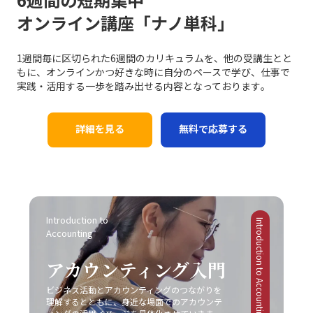
ことで、業務効率やチームの生産性の向上につながりま
がります。そのため、先延ばし癖は単なる個人的な問題に
ては、伝統的な戦略と最新のテクノロジーを融合させるこ
が不足していると、相手の共感を得ることが難しくなり、
オンライン講座「ナノ単科」
す。経験に基づく実践例を参考に、各自の環境に合った方
留まらず、社会人としての基礎力や信頼性を左右する重大
とで、競争優位性を確保する必要があるのです。 競争にお
結果的に意思疎通がうまくいかない可能性があります。こ
法を柔軟に取り入れる姿勢が求められます。 まとめ 以上
な問題と言えます。 ここで特に留意すべきは、先延ばしの
ける成功事例と失敗事例 現実のビジネスシーンにおいて、
の点について、「ビジネスにおけるコミュニケーション能
のように、ビジネスにおけるコミュニケーションの不調
背景には「完璧主義」や「失敗恐怖症」が密接に関係して
レッドオーシャン 市場での成功事例と失敗事例は多岐にわ
力」の現場においては、感情表現と論理的説明のバランス
1週間毎に区切られた6週間のカリキュラムを、他の受講生とと
は、単なる一方的な問題ではなく、双方の認識のズレや情
いるという点です。完璧主義者は、全ての条件が整うのを
たります。成功した企業は、明確な戦略と確固たる差別
を取るための訓練が不可欠です。 さらに、目的意識の欠如
もに、オンラインかつ好きな時に自分のペースで学び、仕事で
報伝達の不備、さらには思考の整理不足から来る複合的な
待ってから行動するため、結果としてタスクが無期限に先
化、そして徹底したコスト管理を実践しています。たとえ
にも注意が必要です。コミュニケーションは方法そのもの
実践・活用する一歩を踏み出せる内容となっております｡
現象です。特に「仕事で話が噛み合わない人との対処法」
延ばしにされる傾向があります。一方、失敗を恐れる心理
ば、コカ・コーラは新市場としてチューハイ・サワー市場
が目的ではなく、最終的には相手に行動変容を促すための
としては、具体的な対策を講じることが不可欠となりま
は、行動の最初の一歩を踏み出すことさえも躊躇させ、結
に参入する際、徹底した市場調査と消費者ニーズの分析に
手段です。目的が明確でないまま話を進めると、どれだけ
す。まず、会議や打ち合わせの場では、前提条件の確認や
果として問題が先送りされる原因となります。こうした心
基づく戦略展開により、短期間で一定の市場シェアを獲得
詳細を見る
無料で応募する
テクニックを駆使しても、受信者にとって重要なポイント
具体的な言葉選び、相手の理解度を逐一確認する姿勢が求
理的要因への正しいアプローチなくしては、「後回し癖の
しました。また、トヨタ自動車は常に「カイゼン」を徹底
が伝わらず、業務上の成果に結び付かない場合がありま
められます。次に、必要に応じて一度話を持ち帰り、冷静
改善」は達成しにくいと言えるでしょう。 また、ADHDの
し、品質と効率性の向上を図ることで、激しい競争環境に
す。そのため、事前に伝えたいポイントや目的を明確に
に再度整理してから再挑戦するという柔軟性も欠かせませ
ような発達障害が原因の場合には、個人の努力だけでは限
おいても堅実な成長を実現しています。 一方で、失敗に終
し、適切な手法を選択することが、効果的なコミュニケー
ん。また、自己の論理的思考を鍛えることによって、伝え
界があることを認識し、専門の医療機関やカウンセラーの
わった事例も貴重な教訓として残されています。スマート
ションにつながります。 また、コミュニケーションの現場
たい内容を的確にまとめる力は、長期的にはコミュニケー
協力を仰ぐことも大切です。一人で抱え込むことなく、適
フォン市場におけるモトローラの事例では、他社との差別
がどのような「場」か、つまり使用する媒体や環境に応じ
ション能力の向上に直結します。これにより、仕事で話が
切なサポートを受けながら、自己管理能力の向上を図るこ
化に失敗し、急激な技術革新に乗り遅れて市場からの孤立
た戦略も大切です。対面での会議、電話会議、メール、オ
Introduction to 
噛み合わない状況を未然に防ぎ、また発生した場合にも迅
とが求められます。このように、先延ばし癖の注意点は単
Introduction to Accounting
を招きました。また、日産自動車は過度なコスト削減施策
ンラインミーティングなど、ツールや場面ごとに適したコ
Accounting
速かつ効果的に対処できる基盤を作ることが可能となりま
なる行動パターンの問題を超えて、複雑な心理的・環境的
により品質低下とブランドイメージの低下を招いた結果、
ミュニケーションの方法が存在します。そのため、各媒体
す。最終的に、若手ビジネスマンにとって重要なのは、一
要因が絡み合っているため、多角的な視点からの対策が必
激戦区でのシェア確保に大きな課題を突きつけられまし
の持つ特性や限界を理解し、状況に合わせた柔軟な対応が
アカウンティング入門
方的なコミュニケーションではなく、双方の意図や認識を
要不可欠です。 ビジネス現場では、タスクを早期に処理す
た。これらの事例は、レッドオーシャンの戦い方において
必要不可欠となります。こうした注意点を踏まえて、自己
共有しあう姿勢です。今回ご紹介したポイントを実践し、
る仕組みや、効率的なスケジュール管理システムの導入も
は、単なるコスト削減や市場模倣だけでは不十分であり、
ビジネス活動とアカウンティングのつながりを
のコミュニケーション能力を継続的にブラッシュアップし
「仕事で話が噛み合わない人との対処法」を日常の業務に
推奨されています。現代のITツールを活用し、リマインダ
明確な差別化戦略と自社の独自性の追求が不可欠であるこ
理解するとともに、身近な場面でのアカウンテ
ていくことが、キャリアの成長に繋がるのです。 まとめ
取り入れることで、組織内の信頼関係の再構築や業務効率
ー機能やタイムマネジメントアプリを上手に利用すること