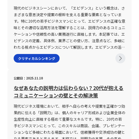
高めるためには、情報の取捨選択に慎重になり、特定のフィルター
りに形式的になると、実務における柔軟な発想や創造性が阻害され
れた。カッツモデルにおいては、組織の役職が上がるにつれてコン
客単価を上げる」に分解することで、検討すべき施策を具体化でき
孕んでいます。特にSNS上では、エモーショナルな表現や誤解を招
を通じて本当に必要な情報だけを抽出する技術が重要である。 次
る可能性があります。つまり、すべての課題に対して一律に合理的
セプチュアルスキルの重要度が増すとされ、特にトップマネジメン
現代のビジネスシーンにおいて、「エビデンス」という概念は、さ
る。 情報を整理する際には、MECEという考え方も活用できる。
く内容が拡散されやすいため、情報リテラシーの低さが大きな社会
に、「なぜ？」と「どうなっているのか？」という問いを繰り返す
な枠組みで解決策を見出すことが最良の手法とは限らず、状況に応
ト層に欠かせない能力である。一方、ドラッカーモデルでは、現代
まざまな意思決定や提案の根幹を支える重要な要素となっていま
MECEとは、検討する要素について、重複をできるだけ避けなが
的・経済的リスクに直結するケースが増加しています。 企業にお
プロセスにおいて、安易な仮説形成に陥らないよう注意が必要であ
じた適切なバランスが求められます。 また、過度に論理構造に固
の急激な環境変化を背景に、あらゆる社員に共通して必要とされる
す。特に20代の若手ビジネスマンにとって、エビデンスの正確な意
ら、重要な漏れがない状態を目指す考え方である。 顧客を分類す
いては、従業員一人ひとりが高い情報リテラシーを持つことで、情
る。たとえ鋭い仮説が得られたとしても、それを実証するためのロ
執すると、人間の感情や直感が軽視されるリスクもあります。ビジ
能力として位置づけられている。 現代のビジネス環境は、従来の
味とその適切な活用方法を理解することは、説得力のあるコミュニ
る場合には、個人顧客と法人顧客、新規顧客と既存顧客など、分析
報漏えいやサイバー攻撃、さらにはセールストークによる誤解や不
ジカルな思考や、現実との整合性を検証する過程を省略してしまう
ネスにおいては、数字やデータだけでなく、従業員や顧客の心理的
定型化された業務では捉えきれない複雑な問題やリスクに直面して
ケーションや信頼性の高い業務遂行に直結します。本記事では、エ
の目的に応じて分類軸を設定する。 ただし、現実のビジネス課題
当な投資判断などから企業全体を守ることが可能となります。加え
と、誤った方向への戦略を立てるリスクが高まる。仮説が正しいか
側面を理解することも重要です。このため、論理と感性を融合させ
おり、従来型の業務遂行スキル（テクニカルスキル）や人間関係を
ビデンスの定義、具体例、業界ごとの使い方、注意点など、多岐に
を完全に重複なく分類できるとは限らない。MECEを形式的に完成
て、情報発信においても正しい情報が伝わることでブランドの信頼
否かを見極めるためには、徹底した検証と同時に、得られた仮説を
た統合的な判断力が求められると言えるでしょう。 さらに、論理
円滑にするヒューマンスキルとともに、コンセプチュアルスキルが
わたる視点からエビデンスについて解説します。エビデンスの活用
させることではなく、意思決定に必要な論点を整理することが目的
が保たれるため、情報リテラシーは現代ビジネスにおいて不可欠な
複数の事例に適用し、普遍性を持たせることが求められる。また、
的思考力を高めるためには、常に最新の情報や多角的な視点を取り
企業や個人の成功に直結する重要な要素となっている。コンセプチ
法を知ることで、あらゆるビジネスシーンでの主張の裏付けとな
である。 論理的思考の基本となる推論方法には、演繹法、帰納
スキルといえるのです。 情報リテラシーの注意点 情報リテラシー
クリティカルシンキング
現場で得た「隠れた法則」を一度ストックしてしまっても、それが
入れる姿勢が必要です。情報過多の現代社会においては、偏った情
ュアルスキルは、抽象的な概念を具体的な事実に変換する「抽象
り、円滑な意思決定やトラブル防止にもつながるでしょう。 エビ
法、アブダクションがある。 演繹法は、一般的なルールや前提か
の向上は企業全体のリスク低減に直結しますが、一方で注意すべき
時代の変化に伴って通用しなくなる可能性も常に念頭に置かなけれ
報や誤情報に基づく論理は、大きな意思決定ミスを引き起こす可能
化」とその逆の「具体化」を自在に行う能力であり、このバランス
デンスとは エビデンスとは、元来「証拠」「形跡」「根拠」「裏
ら、個別の結論を導く方法である。 たとえば、「契約金額が一定
点も存在します。まず、情報リテラシーが低い場合、企業は容易に
ばならない。 さらに、本質を見抜くプロセスにおいては、自己の
性があるため、情報の信頼性を見極める判断力も同時に鍛えること
感覚に優れることで、ビジネス上の多様な課題に対して本質的な解
付け」という意味を持つ英語 “evidence” に由来し、事実やデータ
額以上の場合は部長承認が必要である」という社内ルールと、「今
サイバー攻撃の標的となりやすくなります。例えば、スパムメール
認識の偏りや先入観に対する疑問意識を持つことが不可欠である。
公開日：2025.11.10
が必要です。 このように、論理的思考力には数多くの利点がある
決策を見いだすことが可能になる。 企業が直面する課題の中に
としての客観的な証拠を示します。ビジネスにおいてエビデンスが
回の契約はその金額以上である」という事実から、「今回の契約に
や不審なリンクを無防備にクリックすることにより、マルウェアの
人は必ずしも客観的に情報を捉えられるわけではなく、自らの経験
一方で、その運用にはバランスや柔軟性、そして批判的な視点を持
は、表面的な解決策では再発する問題や、急激な市場変化に追随で
果たす役割は極めて重大であり、主張や提案の信頼性を担保するた
なぜあなたの説明力は伝わらない？20代が抱える
は部長承認が必要である」と結論付ける。 演繹法では、推論の形
感染や企業内部のデータ流出が生じるリスクがあります。従業員が
や既存の価値観に基づいて情報をフィルタリングしてしまう傾向が
つことが不可欠です。 論理的思考力を鍛える具体的なトレーニン
きないリスクが内在している。したがって、コンセプチュアルスキ
めの基盤として用いられます。たとえば、商談やミーティングの
コミュニケーションの壁とその解決策
が正しくても、最初の前提が誤っていれば結論も誤るため、前提条
正しい情報取り扱いの知識を持たない場合、組織全体としてのセキ
ある。そのため、異なる視点や他者の意見を積極的に取り入れる姿
グ方法 論理的思考力の向上には、体系的なトレーニングが不可欠
ルを高めることは、従業員一人ひとりが自らの業務の中で本質を捉
際、契約書や議事録、また各種レポートに記録される情報は、エビ
件の確認が欠かせない。 帰納法は、複数の具体的な事実から、共
ュリティが脆弱となり、経済的・ reputational（評判）な損失を被
勢が、正確な洞察を得るための鍵となる。このようなプロセスを通
です。ここでは、若手ビジネスマンが自らの論理的思考力を向上さ
え、革新的な発想をもって問題に取り組むための基盤となる。ま
デンスとして相手方や社内の理解の齟齬を避けるために必要不可欠
現代ビジネス環境において、相手へ自らの考えや提案を正確かつ効
通する傾向や一般的な結論を導く方法である。 複数の顧客インタ
る可能性が高まります。 また、情報リテラシーが不足しているこ
じて、本質的な問題に対するアプローチを深化させ、結果として企
せるために実行可能な具体的な方法について解説します。 1. 順序
た、コンセプチュアルスキルを構成する要素としては、ロジカルシ
です。また、資料やデータ、実績、事例といったエビデンスは、単
果的に伝える「説明力」は、個人のキャリア形成および企業全体の
ビューで同じ課題が挙げられた場合、その課題が特定の顧客層に共
とによって、企業外部からの詐欺や不当なセールストークに対して
業全体が抱える課題に対する長期的な解決策を見出すことができ
立てたディスカッションの実践 日常業務やミーティングにお
ンキング、クリティカルシンキング、ラテラルシンキング、多面的
なる個人的な意見や仮説を超え、実際の事実に基づいた裏付けとし
生産性向上に直結する極めて重要なスキルです。特に、20代の若
通している可能性を考えることができる。 ただし、確認した事例
も脆弱になる点は深刻です。質の低い情報に基づいて不適切な投資
る。 最後に、観察力と分析力は一朝一夕で磨かれるものではな
いて、自分の意見を述べる際に、必ずその意見に至るまでの根拠や
視野、俯瞰力、知的好奇心、探究心、受容性、柔軟性、そして先見
て、戦略的な意思決定を支えます。各業界においては、エビデンス
手ビジネスマンにとって、このスキルは商談、会議、プレゼンテー
が少ない場合や、調査対象に偏りがある場合には、結論を一般化し
判断を下したり、信用できるはずのパートナーに対して不用意な発
く、日々の積み重ねが必要である。多忙な現代ビジネスマンにとっ
理由を時系列に整理して説明するよう努めましょう。相手の発言に
性が挙げられる。これらの要素をバランスよく鍛えることで、個々
の意味や使い方が若干異なり、たとえばIT業界ではシステムの正常
ションなど多岐にわたる場面において、信頼獲得や交渉成功の鍵と
すぎないよう注意が必要である。 アブダクションは、観察された
言を行ってしまうと、企業の信頼性が損なわれ、競合他社に後れを
て、瞬時に結論を出すことが求められる一方で、深い洞察を得るた
ついても、単に受け流すのではなく、意図する文脈や前後の関係性
のビジネスマンは市場の変化に柔軟かつ迅速に対応し、組織全体の
動作を示すスクリーンショットやログデータ、医療業界では治療法
なる要素であると言えます。本稿では、説明力の本質、その高め