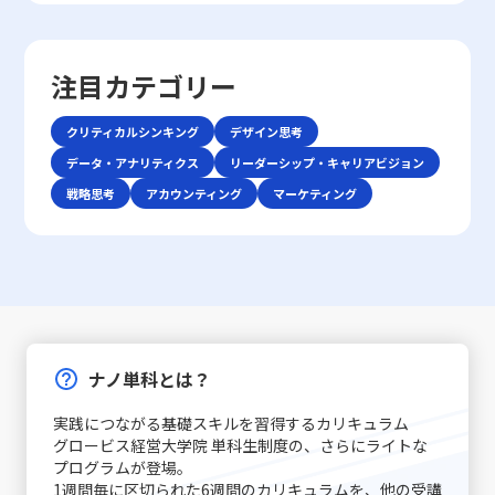
激化は、単に製品やサービスの質を向上させるだけでは勝
そもコミュニケーションとは、人々が互いの考え、感情、
面であっても、一度会話を中断し、再度仕切り直す選択肢
単なる時間管理だけでなく、心理的な側面にも目を向ける
ち抜けない現実を反映しています。レッドオーシャン市場
価値観を伝え合い、理解し合う一連のプロセスです。これ
も有効です。特に、重要な会話内容や方針確認の際には、
必要があります。ここで取り上げる「後回し癖の改善」と
では、既存の大手企業だけでなく、新規参入者との熾烈な
は単なる情報伝達に留まらず、感情や非言語的な要素を含
十分な準備をしてから再度対話を試みることが、後のトラ
いうキーワードを軸に、先延ばし癖がもたらすリスクと、
争いが交錯し、限られた市場シェアの取り合いが続きま
注目カテゴリー
む複合的なプロセスであり、相手にどこまで伝わったか、
ブル回避に寄与します。・さらに、自己の思考を論理的に
改善に向けた実践的アプローチを解説します。 先延ばし癖
す。そのため、レッドオーシャンの戦い方においては、自
あるいは誤解が生じたかを見極める能力が必要となりま
整理する力を高めることで、情報の伝達精度が向上し、結
とは 先延ばし癖とは、必要なタスクや業務を期限内に着
社の強みや独自性を生かした戦略立案が不可欠となりま
す。「ビジネスにおけるコミュニケーション能力」で成功
クリティカルシンキング
デザイン思考
果として仕事で話が噛み合わない人との対処法がより効果
手・遂行せず、後回しにする習慣や傾向を指します。この
す。 レッドオーシャン 戦い方の基本戦略 レッドオーシャ
を収めるためには、自身の伝えたい内容を明確に定義し、
的に機能します。論理的思考は、複雑な情報をシンプルに
現象は単なる怠慢や意志の弱さだけに起因するものではな
データ・アナリティクス
ン市場で成功を収めるためには、以下の3つの基本戦略が
リーダーシップ・キャリアビジョン
使用する手段・場面に応じて最適な技術を選択できる柔軟
まとめるための基本スキルであり、コミュニケーションの
く、心理的要因や環境要因の複合的な結果とも言えます。
有効であるとされています。第一に、差別化戦略です。他
戦略思考
アカウンティング
マーケティング
性が求められます。 特に、若手ビジネスマンにとっては、
質を大きく左右します。これらの注意点を踏まえた上で、
例えば、失敗への恐怖心や完璧主義、さらにはADHD（注
社と同じ製品・サービスを提供していては、顧客は選択に
自分自身の意見を論理的かつ説得力をもって表現し、相手
相手の意見を尊重しつつ、自分の意図を明確に伝える努力
意欠陥・多動性障害）などの発達特性が背景にある場合も
迷い、競争に負けるリスクが増します。スターバックスの
の意見を丁寧に聴く技術は大きな強みとなります。また、
が、スムーズな意思疎通を実現するための基本といえま
あります。こうした場合、従来のタイムマネジメント技術
ように、品質の高さと独自の店舗体験を提供することで、
対面と非対面双方のコミュニケーションにおいて、それぞ
す。話が噛み合わないと感じた際には、焦らず、一度立ち
だけでは対処が難しく、「後回し癖の改善」を目指す上
単なる価格競争から差別化を図る戦略は、レッドオーシャ
れ異なるルールやエチケットが存在するため、状況に応じ
止まって基本に立ち返ることが、最終的には仕事で話が噛
で、自己理解と内面的な対策が欠かせません。 また、先延
ンの戦い方としての有力な手法です。 第二に、コストリー
た適切な対応が重要です。例えば、会議での発言やメール
み合わない人との対処法として有効です。 具体的な対処戦
ばし癖は放置されると、業務遂行に大きな弊害をもたらし
ダーシップ戦略です。効率的な運営を徹底し、無駄な経費
での簡潔な表現、さらにはSNSやチャットでのリアルタイ
略と実践例 ここでは、「仕事で話が噛み合わない人との対
ます。たとえば、予定された期限までにタスクが完了しな
や労力を削減することで市場価格を下回る優位性を保持し
ムなやりとりなど、各シーンで必要とされる細やかな配慮
処法」として認識される具体的な戦略を、実践例とともに
いことによるストレスの増加、結果的な自信喪失、そして
ます。ユニクロが示した事例のように、大量仕入れや生産
ナノ単科とは？
が質の高いコミュニケーションを実現する鍵となります。
解説します。多岐にわたる原因に対して、個々のケースに
長期的にはキャリアチャンスの逸失へとつながります。こ
工程の合理化によって、低価格でも品質を維持することが
コミュニケーション能力の注意点 コミュニケーション能力
応じた対策を講じることが求められます。まず、会話の開
のような問題は個人だけでなく、チームや組織全体に影響
できれば、急激な価格競争にも耐える力が養われるので
実践につながる基礎スキルを習得するカリキュラム
を高めるためには、単に技術を習得するだけでなく、いく
始時に必ず現状の認識を共有することが基本です。長年の
を及ぼすため、早期に原因を特定し、適切な対策を講じる
す。ただし、過度なコスト削減は品質低下やブランド価値
グロービス経営大学院 単科生制度の、さらにライトな
つかの落とし穴や注意点を認識する必要があります。ま
経験が示すように、「話の前提条件を合わせる」ことは、
ことが求められます。先延ばし癖に取り組むプロセスは、
の喪失というリスクもあるため、バランスを見極めること
プログラムが登場｡
ず、情報伝達とコミュニケーションの違いに注意が必要で
双方のコミュニケーションの齟齬を防ぐ第一歩です。たと
自分自身を見つめ直し、効率的な業務遂行と成長機会を確
1週間毎に区切られた6週間のカリキュラムを、他の受講
が重要です。 第三に、ニッチ戦略です。市場全体ではな