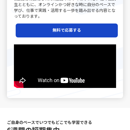
す。単なるデータや数字の伝達が成功したとしても、相手
えば、新たなプロジェクトのキックオフミーティングで
実に捉えるための重要なステップと言えるでしょう。 近年
生とともに、オンラインかつ好きな時に自分のペースで
く、特定の顧客セグメントや特定のニーズに特化すること
がその情報をどう受け取り、行動に移すかはまた別の問題
は、各参加者が同じゴールと進行予定を共有することで、
は特に、テクノロジーの発展とともに多様な働き方が広が
学び、仕事で実践・活用する一歩を踏み出せる内容とな
で、競争相手の少ない領域を開拓します。高級車市場にお
です。「ビジネスにおけるコミュニケーション能力」にお
後の誤解を避けることができます。また、日常的なコミュ
る中で、自己管理能力が強く問われるようになりました。
っております｡
けるポルシェの例は、限られた層に対して圧倒的なブラン
いては、相手に正しく意図が伝わるかどうかが重要であ
ニケーションにおいても、相手の表情や声のトーン、さら
その中で「後回し癖の改善」に取り組むことは、単なる習
ド価値を提供する成功例と言えるでしょう。この戦略は、
り、結果として行動変容が起こることが成功指標となりま
には話の流れからその理解度を汲み取る姿勢が重要です。
慣の見直しにとどまらず、自己のキャリア戦略を見直すた
レッドオーシャンの戦い方の一環として、自社の強みや専
無料で応募する
す。 また、コミュニケーションには必ずしも相手に完全に
経験豊富なマネージャーの中には、相手の話し方をよく観
めの重要な要素ともなっています。次のセクションでは、
門性を最大限に活かすための戦略として注目されていま
伝えることができないという不確実性があります。言葉だ
察し、適宜「確認の質問」を挟むことで、対話の精度を高
先延ばし癖がもたらす具体的な影響と、注意すべきポイン
す。 市場の変化と戦略の進化 テクノロジーの進化、グロ
けでは伝えきれない非言語的要素、例えば身振り手振りや
める手法を実践している方もいます。さらに、後日話の内
トについて詳述していきます。 先延ばし癖の注意点 先延
ーバルな競争、そして顧客ニーズの多様化により、現代の
表情、声のトーンなどが大きな役割を果たしており、これ
容を再整理し、改めて議論を行う「仕切り直し」も効果的
ばし癖に対して注意すべきポイントは多岐に渡ります。ま
市場環境はかつてないほど複雑かつダイナミックになって
らを適切に使い分けることが求められます。誤解を生むリ
です。特に、感情が絡んだ会話や大きな意思決定が必要な
ず、先延ばし癖が進行すると、日々の業務に対する自己効
います。さらに、デジタルトランスフォーメーション
スクがあるため、「既読」や「いいね」など、オンライン
シーンでは、一度話題を持ち帰り、冷静な判断のもとで再
力感が低下し、やがて自信を失う危険性が高まります。仕
（DX）の波に乗ることで、従来のビジネスモデルに大きな
での簡素なサインに依存しすぎると、真意が伝わらず、結
度議論を交わすことで、双方にとって納得のいく結論に至
事を着手するたびに「また先延ばしをしてしまった」とい
変革が起きています。このような時代で「レッドオーシャ
果として混乱が生じる恐れがあります。 さらに、自分自身
ることが期待されます。最後に、自己の伝達力を向上させ
う自己否定的な考えが自己評価を下げ、メンタルの悪循環
ンの戦い方」を模索する際、伝統的な戦略だけではなく、
のバイアスにも気を付ける必要があります。各個人が持つ
るために、日常的に論理的思考をトレーニングすることが
を生むことになります。また、タスクが山積みになること
デジタル技術の活用や情報分析に基づく意思決定が求めら
固定概念や先入観は、意図しない誤解やコミュニケーショ
重要です。論理的に物事を整理し、因果関係を明確にする
により、精神的・肉体的なストレスが急増する点にも十分
れるようになりました。 例えば、デジタルマーケティング
ンのズレを引き起こす原因となりえます。自分の考えが常
習慣は、情報の抜け漏れを防ぎ、効率的なコミュニケーシ
な注意が必要です。 さらに、生産性の低下は、個人だけで
やビッグデータ解析を駆使して市場の動向をリアルタイム
に正しいという前提に立たず、相手の立場や背景を十分に
ョンの基盤となります。若手ビジネスマンが自身のキャリ
はなく、組織全体に悪影響を及ぼす可能性があります。プ
で把握し、消費者のニーズの変化に迅速に対応する手法
理解しながら対話を進めることが、円滑なコミュニケーシ
アを磨く上で、これらの手法を実践することは、長期的な
ロジェクトの進行が遅れることで、チームメンバー間の連
は、競合他社に先駆けた効果的な戦略です。SNSやオンラ
ョンを促進します。 また、論理と感情のバランスが重要で
成長にも大きく寄与するでしょう。これらの具体的な対処
携が乱れ、結果として全体のパフォーマンスが低下するリ
インプラットフォームでのブランディングも、従来の広告
す。ビジネスシーンでは、論理的な説明が求められる場面
戦略は、「仕事で話が噛み合わない人との対処法」として
スクがあります。これにより、個人の評価が下がり、キャ
や宣伝方法とは一線を画す新たな方法として取り入れられ
ご自身のペースでいつでもどこでも学習できる
も多い一方で、相手の感情に寄り添うことも必要不可欠で
多くのビジネスシーンで応用可能であり、適切に実践する
リア上の成長機会や重要なチャンスが逃されることにつな
ています。このように、レッドオーシャンの戦い方におい
6週間の短期集中
す。論理だけでは伝え切れない部分や、感情を込めた発信