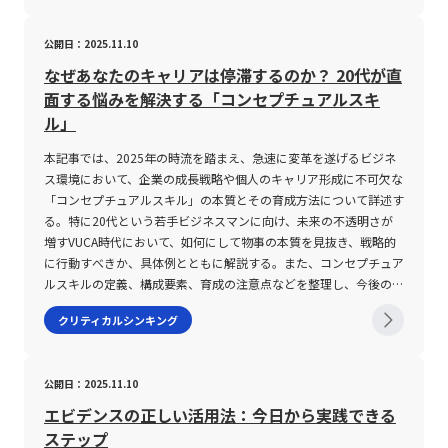
釈が含まれている可能性がある。 「参加者20人のうち、アンケー
し、適切に活用・発信するための基礎能力を指します。英語
あるのかを探る必要があるのだ。その結果、表面的な対応策に終始
決定を求める傾向を強めています。若手ビジネスマンは、これらの
トで満足と回答した人は8人だった」「前回より質問数が5件減っ
の"literacy"が示す「読み書き能力」を原点とし、その概念を現代
するのではなく、本質的な問題解決へとつながるアプローチを導く
変革に柔軟に対応するためにも、体系的な論理的思考力を磨く必要
公開日：2025.11.10
た」といった観察可能な事実に置き換えることで、状況を客観的に
のデジタル環境に応用したものです。21世紀における情報リテラ
ことが可能になる。 また、実務現場では「本質を見抜く力」が、
があります。 このように、論理的思考力は単なる抽象概念ではな
検討できる。 日常業務で「なぜ」と「だから何か」を繰り返すこ
シーは、単なる書面の読み書きに留まらず、Web、SNS、テレビ、
特に戦略の策定や新規事業の立案、さらにはブランディングにおい
く、日常の業務効率や問題解決、さらにはコミュニケーションの質
なぜあなたのキャリアは停滞するのか？ 20代が直
とも有効である。 「なぜこの問題が起きたのか」と原因を掘り下
新聞、書籍など、あらゆるメディアに対して求められる知識やスキ
て決定的な役割を果たす。外資系コンサルティングや広告代理店な
の向上に直結する実践的なスキルです。 論理的思考力のメリット
面する悩みを解決する「コンセプチュアルスキ
げるだけでなく、「その事実から何が言えるのか」「次の行動にど
ルを意味します。 具体的な情報リテラシーの要素として、まず情
どで長年の経験を積んだプロフェッショナルは、常に表面的な現象
と注意点 論理的思考力を鍛えることにより、業務遂行や人間関係
ル」
のようにつなげるのか」まで考えることで、分析だけで終わらない
報の検索力、次に情報の正当性を判断する力、そして情報を正しく
を超えて、背後にある真の課題を捉えることで企業の成長戦略を導
構築において多くのメリットが得られます。まず第一に、論理的な
実践的な思考が身に付く。 ただし、「なぜ」を繰り返す際は、個
解釈し分析する力が挙げられます。さらに、情報を作成し、適切に
いてきた。そのプロセスは、あくまで情報のフィルターを外し、内
プロセスを経ることで、情報の取捨選択が明確になり、不必要な情
本記事では、2025年の時流を踏まえ、急速に変革を遂げるビジネ
人の能力や性格だけを原因にしないよう注意が必要である。 手
発信する能力も重要です。これらは、以下のように整理することが
在する論理関係を明確にするものであり、これにより「なぜこの現
報に惑わされることなく、本質に迫る判断が可能となります。これ
ス環境において、企業の成長戦略や個人のキャリア形成に不可欠な
順、役割分担、情報共有、仕組み、スケジュールなど、問題を生み
できます。 ・情報を検索し、効果的に取捨選択する能力 ・得た情
象が起きるのか？」という問いに対する答えが見えてくる。一例と
により、複雑なプロジェクトにおいても効率的かつ迅速な意思決定
「コンセプチュアルスキル」の本質とその育成方法について詳述す
出している構造にも目を向けることが重要だ。 文章を短く要約す
報の信憑性や背景を吟味し、本質を見極める判断力 ・多角的な視
して、消費者意識が「所有」から「利用」へとシフトしている現象
が推進されるのです。 次に、論理的なコミュニケーションは、相
る。特に20代という若手ビジネスマンに向け、未来の不透明さが
る訓練も、論理的思考力の向上に役立つ。 記事や会議資料を読ん
点から情報を解釈し、分析・評価する能力 ・正確かつ信頼性のあ
は、単なる消費スタイルの変化だけでなく、社会全体の価値観の転
手に対し自分の意見や提案の根拠を明確に伝えることを可能にし、
増すVUCA時代において、如何にして物事の本質を見抜き、戦略的
だ後に、「結論」「主な根拠」「次に取るべき行動」の3点でまと
る情報を作成し、適切に発信するコミュニケーション能力 また、
換を示しており、こうした洞察は新たなビジネスチャンスを創出す
説得力の高いプレゼンテーションにつながります。特に、複数の部
に行動すべきか、具体例とともに解説する。また、コンセプチュア
めると、重要な情報と補足情報を区別する習慣が身に付く。 自分
情報リテラシーと密接な関係にある概念として、「メディアリテラ
る原動力となる。 本質を見抜く力の注意点 本質を見抜く力を鍛え
署や多様なバックグラウンドを持つ相手との議論において、論理的
ルスキルの定義、構成要素、育成の注意点などを整理し、今後のビ
の考えを図や箇条書きにして可視化する方法も効果的である。 頭
シー」や「ITリテラシー」が存在します。メディアリテラシーは、
る上で注意すべき点は、まず第一に「表面的情報に囚われないこ
な整合性は信頼性の向上に直結します。 また、論理的思考力を持
ジネスシーンで求められる能力を明確にすることで、読者が実務に
クリティカルシンキング
の中だけで考えていると、論点の重複や抜け漏れ、因果関係の飛躍
主としてマスメディアなどの特定の情報源から情報を読み解く能力
と」である。短期的な成果やKPIなど、すぐに数値として表れる情
つことで、未知の課題や新たな問題に対しても冷静にアプローチで
即したスキルアップを実現できるよう支援する。 コンセプチュア
に気付きにくい。情報を書き出して構造化することで、どの部分が
とされ、情報リテラシーより狭義な定義であると考えられます。一
報はどうしても目に留まりやすいが、これに依存してしまうと、深
きるようになります。従来の経験や直感に頼るだけではなく、事実
ルスキルとは コンセプチュアルスキルとは、物事の本質や根底に
曖昧なのかを確認しやすくなる。 代表的な手法として、ロジック
方、ITリテラシーは、コンピュータや各種デジタルツールを効果的
い洞察を得る余地を失い、結果として問題の根本解決につながらな
に基づいた分析を行う能力は、急速に変化する経営環境下で求めら
あるものを見抜く能力、つまり情報の抽象化と具体化を自在に行
ツリーがある。 ロジックツリーは、一つの問題を複数の要素に分
に利用する能力にフォーカスしており、技術的な側面が強調されま
公開日：2025.11.10
い危険性がある。また、情報の量が多い現代では、全てのデータや
れる資質です。これにより、不確実性の高い市場環境や事業戦略に
い、その中から共通点や核心を捉える力を指す。この考え方は、ハ
解し、原因や解決策を木の枝のように整理する方法である。 たと
す。 現代社会では、パソコンやスマートフォンの普及により、誰
事象を正しく解析することが求められるが、情報過多によって重要
おいても柔軟かつ効果的に対処する力が養われます。 しかしなが
ーバード大学のロバート・カッツ教授により提唱され、その後ピー
エビデンスの正しい活用法：今日から実践できる
えば、「営業利益を改善する」という課題を、「売上を増やす」と
もが容易に情報を入手・発信できる状況にあります。しかし、その
なポイントが見落とされるリスクも存在する。そのため、観察力を
ら、論理的思考には一定の注意点も存在します。まず、論理があま
ター・ドラッカー氏によるドラッカーモデルに基づき、更に発展さ
ステップ
「費用を減らす」に分け、売上をさらに「顧客数を増やす」と「顧
反面、不正確な情報やフェイクニュースが瞬く間に広がるリスクも