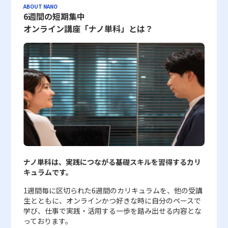
り、単一のアプローチだけでは見落としがちな視点や情報の抜け漏
の社員にとって必須のスキルとして認識されている。VUCA時代に
業務の混乱を招く可能性があります。 さらに、エビデンスの提示
て、自己流の伝え方に固執してしまうと、客観的な視点が失われる
のみに絞る取捨選択のプロセスを徹底することが求められます。
根本的な要素となります。このような視点の広がりは、経営戦略の
ABOUT NANO
かの説明が考えられないかを継続的に確認する必要がある。 日常
形で現れます。これらのリスクを未然に防ぐためには、個々の能力
れを防ぎ、より包括的で堅牢な意思決定が可能となります。若手ビ
おいて、未来の予測が難しい状況下で、物事の本質を見抜き、本質
方法にも工夫が求められます。単に数値やデータを羅列するだけで
可能性があることです。個人の経験や感覚に頼るのみでは、常に明
さらに、収集後の整理や分析、そしてアウトプットに至るまでの一
策定や市場動向の読み解きに直結し、結果として組織全体の成長に
6週間の短期集中
業務では、結論と根拠をセットで伝える、曖昧な表現を具体的な事
向上と共に、組織的な取り組みが必要不可欠です。特に、最新テク
ジネスマンがこのプロセスを習慣化することで、日常業務における
的な解決策を導くためには、抽象化と具体化のバランスを取り、論
はなく、資料やプレゼンテーション資料においては、その裏付けと
確で論理的な伝達が保証されるわけではないため、外部の専門家か
連のプロセスが十分に行われない場合、せっかく収集した情報が活
寄与するとともに、個々のビジネスパーソンにとっても大きな競争
オンライン講座「ナノ単科」とは？
実に置き換える、記事や資料を要約する、自分の考えを図にする、
ノロジーを活用した管理システムの導入は、人的ミスをカバーする
問題解決能力の大幅な向上が期待されます。 まとめ 本記事では、
理的思考及び柔軟な発想力を鍛えることが求められる。また、正確
なる具体的な事例や説明を付加することで、主張の説得力が格段に
らのフィードバックや、研修プログラムの活用が効果的な改善策と
用されずに終わってしまうリスクも存在します。 また、情報収集
優位性となるのです。 視野が広い人と狭い人の特徴 視野が広いと
他者からフィードバックを受けるといった訓練を継続するとよい。
強力なセーフティネットとなり、企業全体のコンプライアンス意識
現代のビジネス環境において不可欠な論理的思考力について、その
な言葉の定義や、チーム内での明確なコミュニケーションの実践な
向上します。たとえば、商談において「過去の実績データが証拠と
して推奨されます。 説明力向上のための具体的なポイント 説明力
においては仮説立案を併用することが効果的ですが、最初から完璧
される人々には、いくつかの顕著な特徴が認められます。第一に、
一方、論理的思考力は、知識として理解しただけでは実務で使える
の向上に寄与します。 結論として、情報リテラシーの向上は、企
定義、メリット、具体的なトレーニング手法、さらには帰納・演
ど、実務を通した学びがコンセプチュアルスキル向上の鍵を握る。
なり、今後の施策の効果を裏付ける」といった表現を用いる際に
を高める手法は多岐にわたりますが、特に実践的なポイントとして
な仮説を立てることは難しいため、試行錯誤のプロセスを経て、論
広い視野を持つ人は常に好奇心旺盛であり、新しい情報や異なる分
状態になりにくい。具体的な課題について考え、アウトプットし、
業の持続的成長や競争力の向上、そして安全な経営環境の構築にと
繹・アブダクションといった基本的な考え方を踏まえた応用方法を
企業は、コンセプチュアルスキルを人材育成の一環として捉え、継
は、具体的な数字や事例が付いているかどうかが鍵となります。ま
以下の点が挙げられます。第一に、物事を伝える際は必ず「結論」
理的思考や客観的評価のスキルを磨くことが必要となります。 最
野への関心を持ち続けます。これは、さまざまな分野の知見を取り
他者の視点を取り入れながら修正する経験が必要である。 論理的
って最も基本的かつ重要な要素です。正確な情報に基づいた意思決
解説しました。 論理的思考力は、情報過多や複雑な市場環境の中
続的な研修と実践を促進する環境を整備することが、長期的な成長
た、エビデンスを集めるプロセスにおいては、情報の信頼性だけで
から始め、その後に理由や背景を順次補足する構成を心掛けること
後に、複数の情報収集ツールやソース―SNS、検索エンジン、書
入れることで、ビジネス上の判断材料を豊富に持ち、状況の変化に
思考力を基礎から体系的に学び、実務での活用につなげたい場合
定、迅速な対応、そして確固たる内部統制の確立は、現代の激しい
で正確かつ迅速な意思決定を行うための基盤であり、若手ビジネス
戦略において極めて重要であると言える。 個々のビジネスマンに
なく、その収集方法や記録の保管体制についても十分な検討が必要
が有効です。このアプローチにより、聞き手は全体の流れを把握し
籍、マスメディア―それぞれの特徴や利点、欠点を理解し、適切に
柔軟に対応するための基盤となります。第二に、彼らは他人の意見
は、グロービス経営大学院のナノ単科「クリティカルシンキング入
市場競争の中で生き抜くための基盤となるでしょう。 今後も急速
マンがキャリアを積んでいく上で必須のスキルとなります。 ま
とって、コンセプチュアルスキルの強化は、単なるキャリアアップ
です。デジタルデータの漏洩リスクやプライバシーの侵害といった
やすく、重要なポイントが際立つ効果が得られます。 第二に、相
使い分けるリテラシーも重要です。 これらの注意点に留意するこ
や異なる視点を積極的に受け入れる余裕があります。どの意見にも
門」が選択肢となる。 同科目では、論理的思考と問題解決の基本
な情報化とデジタル技術の進展が続く中で、企業および個人が絶え
た、論理的思考を実践する上で、従来の経験に加えてフレームワー
に留まらず、組織全体の競争力向上やイノベーション創出に直結す
セキュリティ面にも留意し、適切な対策を講じることが求められま
手の立場や知識レベルを考慮して、平易な言葉の使用と説明のスピ
とで、情報収集能力を実践的かつ効率的に鍛えることが可能となり
一理あると認識し、自己の考えに固執しない姿勢が、結果として建
を学びながら、問題の本質を捉えるための問いの立て方や、データ
ず情報リテラシーの向上に努めることが、未来のビジネスの成功を
クの活用や定期的なトレーニングを通じ、柔軟な発想と確固たる根
る重要な要素である。具体例として、日常業務の中で「この仕事の
す。 業界ごとのエビデンス活用においても留意すべき点が存在し
ードの調整が必要です。具体的には、専門用語については適時説明
ます。 情報収集能力向上のための具体的な方法 情報収集能力を向
設的なディスカッションや問題解決につながるのです。第三に、ポ
や数字を分析する際の考え方を実践的に身に付けることを目指す。
左右するといっても過言ではありません。各企業は、従業員一人ひ
拠を持った判断を下すことが求められます。 一方で、論理のみに
核心は何か？」と自問し、問題を抽象化・具体化するプロセスを習
ます。IT業界では、システムのトラブルシューティングや品質保証
を加えるか、より一般的な表現に置き換える工夫が求められます。
上させるためには、日々の業務や学習の中で計画的なトレーニング
ジティブ思考が根底にあり、困難な状況に直面しても冷静に分析
動画とAIによる学習、ライブ授業、実践演習、グループワークを組
とりのスキルアップとともに、全体的な情報管理体制の強化に注力
偏重した思考は創造性や感性を阻害する可能性もあるため、バラン
慣化することが挙げられる。また、異なる視点や意見を取り入れる
のため、ログデータやスクリーンショットなど、操作の記録が求め
また、伝えにくい概念や理論については、身近な例やたとえ話を用
を実施することが肝要です。 まず第一に、収集する情報の目的と
し、必ずプラス転換の可能性を見出す力を持っています。これに対
み合わせた6週間のカリキュラムであるため、仕事と並行しなが
し、リスクを最小限に抑える組織作りを進める必要があります。こ
スの取れたアプローチが必要です。実践と振り返りのサイクルを通
ことで、固定観念に縛られない柔軟な発想を養い、より効果的な意
られますが、そのデータの正確性と改ざん防止のために、専用のツ
いることで、相手にイメージしやすい形で理解を促進させることが
ゴールを常に意識し、業務指示や自らの課題に即したテーマを設定
して、視野が狭い人はしばしば以下のような特徴が挙げられます。
ら、インプットとアウトプットを繰り返して学習できる。 独学で
れにより、真実と正確な情報に基づく持続可能な経営モデルの確立
ナノ単科は、実践につながる基礎スキルを習得するカリ
じて、論理と感性の両輪を駆使し、自らの判断力を常にアップデー
思決定が可能となる。さらに、コンセプチュアルスキルは、リスク
ールやプロセスを導入する企業も増加しています。医療業界におい
可能です。 第三に、説明中は非言語的なフィードバックを積極的
することが重要です。 目的とする情報が明確であれば、必要な情
まず、自己中心的な考え方に陥りやすく、周囲の意見や状況を正確
は自分の思考の癖や論理の飛躍に気付きにくい場合もあるが、演習
が期待でき、ひいては企業全体の成長戦略に大きなプラス効果をも
キュラムです。
トすることが現代の企業戦略において極めて重要となります。 最
回避や予見性の向上にも寄与し、マーケットの動向を先取りした戦
ては、治験データや実施された臨床試験の結果がエビデンスとして
に活用することが重要です。相手の表情や頷き、視線の動きを観察
報の範囲を限定することができ、結果として収集作業の効率とアウ
に把握することが困難です。また、物事をネガティブに捉える傾向
や他者との議論を通じて学ぶことで、自分の考えを客観的に見直し
たらすことでしょう。
終的に、論理的思考力の向上は、自己の成長のみならず、組織全体
略的判断の支えとなるため、グローバル市場で競争を勝ち抜くため
使用されるため、データの厳密な管理と第三者機関による審査が不
しながら、適宜説明内容を調整することで、誤解を未然に防ぐこと
トプットの質が向上します。 次に、仮説立案に基づく情報収集の
が強く、問題点に過度に注目するため、全体像を見失ってしまいが
1週間毎に区切られた6週間のカリキュラムを、他の受講
やすくなる。 論理的思考力は、一度学べば完成するものではな
のパフォーマンス向上や効率的な問題解決に大きく寄与します。
にも不可欠なスキルとなっている。 今後のキャリア形成において
可欠です。金融・不動産業界では、各種証明書類や収入・資産情報
ができます。このプロセスは、コミュニケーションの双方向性を高
手法を取り入れることが有効です。 具体的には、現状の課題や問
ちです。さらに、向上心や自己改善の意欲が薄く、現状に甘んじる
生とともに、オンラインかつ好きな時に自分のペースで
い。日々の報告、会議、資料作成、顧客提案、問題解決といった場
20代というキャリアの初期段階において、これらのスキルを磨く
は、技術や専門知識と同様に、コンセプチュアルスキルの習得が重
がエビデンスとして扱われ、これらの情報の正確性は顧客の信頼の
め、説明者自身の柔軟性や適応力の向上にも寄与します。 まとめ
題点に対して、仮説を設定し、その仮説に基づき必要な情報を段階
結果、成長の機会を逃してしまうリスクがあるのです。 視野を広
学び、仕事で実践・活用する一歩を踏み出せる内容とな
面で継続的に使い、振り返ることで、実務で活用できる能力として
ことは、将来的なリーダーシップ育成や戦略的経営の土台づくりに
要な差別化要素となる。若手ビジネスマンは、業務の中で常に問題
維持に直結するため、情報の更新や正確な記録の管理が厳重に行わ
本稿では、現代ビジネスにおける「説明力」の重要性と、その向上
的に収集します。 このプロセスにおいては、収集した情報を論理
げる実践的トレーニング方法と習慣 視野を広げるためのトレーニ
っております。
定着していく。 若手のうちから論理的思考を習慣化し、必要に応
つながるでしょう。
の本質に目を向け、自身の考え方や行動パターンを改善する努力を
れます。このように、業界特有のルールや規格に合わせたエビデン
によって得られる多大なメリットについて解説しました。説明力
的に整理・分析し、仮説の修正や新たな仮説の提示に役立てること