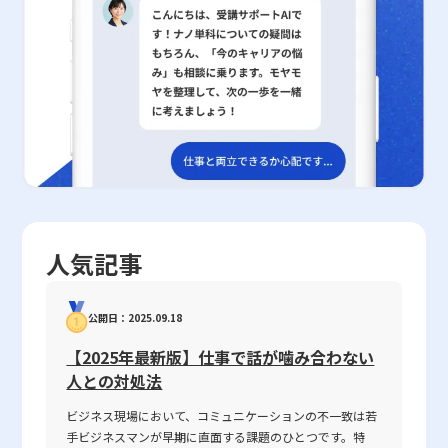
スキルの評価・フィードバック体制を整備することが求められる。
ニケーションスキルや戦略的な判断能力を養うための基礎となりま
これらのポイントを踏まえた上で、多様な情報収集ツールを使いこ
を広げる取り組み自体は多大なメリットをもたらしますが、同時に
このような双方の取り組みにより、個々人の能力向上と組織全体の
す。さらに、エビデンスを活用することで、個人としての信頼性向
なし、論理的思考や客観力を磨くことで、より高いレベルの情報収
注意すべき落とし穴も存在します。まず、インプットに偏りすぎる
競争力強化が実現され、変化の激しい時代においても持続可能な成
上のみならず、組織全体の業務効率化やリスクマネジメントにも大
集能力を身に付けることが求められます。 今後もデジタル技術の
ことの危険性があります。情報をただ受け入れるだけでは、アウト
長を遂げる基盤が築かれるであろう。
きな効果が期待されるため、日常業務における意識改革が求められ
進化に伴い、情報の取得方法や活用方法は変化し続けるでしょう
プットを通じた自分の考えとの整合性や、現実の問題解決能力の向
ます。今後ますます複雑化するビジネス環境の中で、エビデンスに
が、基礎となる情報収集の本質は変わりません。 したがって、常
上にはつながりにくいのです。したがって、得た知識や情報は実践
基づく意思決定は、成功するビジネスマンとして必要不可欠なスキ
に最新の情報を取り入れつつ、自己のスキルを定期的に見直し、継
の中で試し、周囲とのフィードバックを通じて検証することが必要
ルとなるでしょう。正確な情報収集とその客観的評価、そしてその
続的なトレーニングを実施することが、長期的なキャリア形成と企
です。次に、短期的な成果を求めすぎると、視野を広げるための本
情報を共有する文化を組織内に根付かせることが、未来のビジネス
業の成長に寄与するものと考えられます。 このような姿勢を持つ
質的なプロセスが軽視される恐れがあります。視野を広げるために
シーンにおいて勝利を収めるための鍵であると言えます。したがっ
ことで、情報収集能力は単なるスキルの一つに留まらず、ビジネス
は、長期的に取り組む姿勢が求められ、日常の中で意識的に多角的
て、エビデンスを適切に用いる技術は、単なる知識としてではな
のあらゆる局面で価値ある資産として活用されることでしょう。
な視点を取り入れる習慣を育てることが肝要です。また、自己流の
く、日々の業務実践の中で磨かれるべき重要な資産であり、これを
最終的に、情報収集能力の向上は、個々のビジネスマンのみなら
独断専行に陥るリスクにも気をつけなければなりません。たとえ自
正しく理解し活用することが、個人及び組織の持続的成長に不可欠
ず、組織全体の競争力を高める重要な要素であるといえます。
分の直感や経験が優れている場合でも、他人の意見や異なる視点を
人気記事
な要素であると結論付けられます。
排除してしまうと、偏った判断に陥り、かえって視野狭窄を招いて
しまいます。こうした点を踏まえ、視野を広げるトレーニングは、
周囲とのコミュニケーションやフィードバックを重視しながら、バ
公開日：2025.09.18
ランスよく進めることが求められます。 まとめ 視野を広げること
は、現代ビジネスパーソンにとって不可欠なスキルであり、単なる
【2025年最新版】仕事で話が噛み合わない
情報の量や知識の蓄積だけでなく、状況を多角的に検証し、柔軟に
人との対処法
判断できる能力を涵養するプロセスです。広い視野を持つ人は、好
奇心旺盛で多様な分野への関心を持ち、他人の意見を積極的に受け
ビジネス現場において、コミュニケーションの不一致は若
入れることができるため、結果としてビジネスの現場においても有
手ビジネスマンが早期に直面する課題のひとつです。特