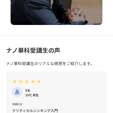
いて、若手ビジネスマンが自らのキャリアと企業の成長を
支えるためにも、戦略的思考と柔軟な対応力を身につけ、
レッドオーシャンの荒波を乗り越えるための確固たる手法
を確立することが今後の成功に直結すると言えるでしょ
う。
ナノ単科受講生の声
ナノ単科受講生のリアルな感想をご紹介します。
★
★
★
★
★
Y.K
30代 男性
受講科目
クリティカルシンキング入門