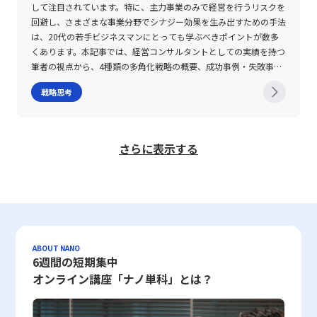
中戦略の実行をより高度かつ迅速に行う上での大きな後押しとなっ
能である。 現代のビジネス環境では、スピードだけを重視するの
そのため、定期的な再評価を通じて、プロジェクトの進捗状況や市
これらの注意点を踏まえた上で、ABC分析を戦略的に活用し、定期
で実際のツールやシステムを操作し、トラブルシューティングを経
や市場環境をシンプルに捉えることが可能となります。 ビジネス
して注目されています。特に、主力事業のみで経営を行うリスクを
ており、これからの時代においては、データに基づく客観的な意思
ではなく、多様な認知プロセスを尊重し、それぞれの強みを活かす
場環境の変化に迅速に対応することが求められる。 さらに、フィ
的なデータのアップデートや結果の精査を怠らないよう留意すべき
験することによって、単なる知識習得に留まらない実務力の育成が
モデルキャンバスは、新規事業の立ち上げのみならず、既存事業の
回避し、さまざまな事業分野でシナジー効果を生み出すための手法
決定と動的な戦略修正がカギとなるでしょう。 総括すると、集中
ことが求められている。 ゆっくり型の思考が持つ「本質を捉える
ジビリティスタディは内部チームだけで実施するのではなく、外部
です。また、ABC分析の実行手順としては、以下の各ステップが挙
進む。 また、行政や公的機関においても、ハンズオンの手法が取
改善や競合他社との比較においても有用です。その構造化手法によ
は、20代の若手ビジネスマンにとっても学ぶべきポイントが数多
戦略は競争が激化する現代のビジネス環境において、限られた資源
力」は、単なる業務の効率化だけでなく、組織全体の意思決定の質
の専門家の意見や第三者による客観的な視点を取り入れることが重
げられます。1. データ収集：正確な情報源から最新データを取得
り入れられるケースが増えている。中小企業の経営改善を目的とし
り、自社の強みや弱点、そして市場機会を直感的に把握することが
くあります。本記事では、経営コンサルタントとしての実績を持つ
を有効に活用し、ニッチ市場で独自の優位性を築くための有力な手
を向上させる重要な要素となる。 そのため、自己のペースを否定
要である。企業の内部に存在するバイアスや過信が、評価結果を歪
2. 累積比率の計算：各項目の貢献度比率を算出3. ランク分け：
た専門家派遣制度や、地方自治体が実施する支援プログラムでは、
でき、戦略的意思決定の土台となる情報を的確に抽出することが期
筆者の視点から、4種類の多角化戦略の概要、成功事例・失敗事
段です。一方で、その実施には市場環境の変動や大企業の後追い参
するのではなく、その独自性を武器として活用する視点こそが、長
めるリスクがあるため、外部からのフィードバックによって冷静な
A、B、C各ランクへ分類4. 戦略立案：各ランクに対する適切な施
現場の実情を把握しながら組織全体に対するサポートが行われる。
待されます。 特に若手ビジネスマンにとっては、ビジネス全体を
例、そして戦略を実行する際の注意点について詳しく解説します。
入といったリスクが伴います。したがって、経営者およびビジネス
期的に見た場合の大きな成果につながる。 最後に、理解の速さに
戦略思考
判断材料を確保することが望ましい。 また、フィジビリティの結
策の策定この4ステップを踏むことで、ABC分析は単なる数値の分
このような支援は、企業内だけでなく、地域経済全体の活性化に寄
俯瞰し、意思決定の根拠を示す「設計図」としての役割を担ってい
多角化戦略とは 多角化戦略とは、従来の主力事業とは異なる市場
パーソンは、常に市場の動向を注視し、柔軟な戦略変更とリスク分
とらわれることなく、各自が自らの思考プロセスを理解し、適切な
果を社内や投資家、取引先に説明する際には、根拠となるデータや
類に留まらず、企業戦略の具体化に直結する有用なツールとなりま
与している。 ハンズオンのメリットとデメリット ハンズオンの最
るため、マーケット変動や技術の進化が激しい現代において、その
や事業分野に新たな成長機会を求める経営戦略です。この戦略は、
散を行うとともに、自社の強みを如何に発揮するか、そしてユーザ
方法で情報を掴むことが、今後のビジネスパーソンとして最も信頼
評価の過程を詳細に記録しておく必要がある。評価項目ごとにその
す。 まとめ ABC分析は、企業が限られた経営資源を最大限に活用
大のメリットは、実際の業務現場で直接体験することにより、習得
重要性は一層増大しています。 ビジネスモデルキャンバスの活用
単一の事業に依存するリスクを低減し、外部環境の変化に柔軟に対
ーとの信頼関係をどう構築するかについて、継続的に模索すること
される資質となるであろう。 本稿で述べた知見は、特に20代の若
根拠を明示し、どういった条件下でどのようなリスクが見込まれる
し、効率的な意思決定を行うための強力なツールです。特に在庫管
した知識や技術が即戦力として活かされる点にある。短期間で問題
方法としては、徹底した事前検証や現場からのフィードバックを取
応するために企業が採用する手法の一つとなっています。具体的に
さらに表示する
が不可欠です。
手ビジネスマンにとって、自己の強みを再認識し、今後のキャリア
かを示すことで、説得力のある報告書の作成につながる。 さら
理、販売戦略、顧客管理の各分野において、ABC分析の適用は、現
解決が期待できるため、投資の回収期間を縮めたり、組織改革にお
り入れた継続的な改善が挙げられ、いわば仮説検証型のアプローチ
は、新製品や新サービスの投入、市場のセグメント分割、あるいは
形成において大いに役立つものと確信する。
に、プロジェクトの規模や内容によって、フィジビリティスタディ
代のビジネス環境において重要な役割を果たします。具体的には、
ける効果を早く実感できる。また、研修参加者は「自らの手で実践
を支える基盤となっています。 また、このフレームワークは他の
既存の技術やノウハウを別の事業に応用することで、企業の収益源
に要する期間は大きく異なる。短期で数週間から数か月で完結する
Aランクに分類される最重要項目に対しては、在庫の安定供給やマ
する」という経験を通じて、理論では捉えにくい細かいノウハウや
手法、例えばリーンキャンバスやバリュープロポジションキャンバ
を複数に拡散させることが狙いです。例えば、富士フイルムは写真
場合もあれば、長期にわたり、数年単位で継続的に調査を行うケー
ーケティングリソースの集中を行い、企業全体の収益性向上を目指
業務上の暗黙知を獲得することができる。 一方で、ハンズオン導
スとの併用も可能であり、目的に応じて最適な形で取り入れること
フィルム事業の衰退を受け、医薬品や高機能材料への転換を進める
スも存在する。特に新規事業として未知の領域に踏み込む場合、初
すことが求められます。一方、Bランクの商品や顧客に対しても、
入にはいくつかの注意点も存在する。まず、現場に深く関与するた
ができる柔軟性が大きな魅力となっています。 ビジネスモデルキ
ことで、破壊的イノベーションを乗り越えた成功事例として広く知
期の段階で慎重な計画を立てることで、後の大きな損失を防ぐため
成長の余地があるため、販売促進や顧客フォローアップを通じてA
め、派遣される側と受け入れ企業との間で意見の相違や文化の違い
ャンバスの注意点 ビジネスモデルキャンバスは、そのシンプルさ
られています。また、ソニーやセブンイレブン、オリックスといっ
のリスク管理と事後改善の手法が確立される。 フィジビリティス
ランクへの昇格を狙う戦略が有効です。また、Cランクに分類され
が生じ、摩擦や抵抗感が発生する可能性がある。特に、既存の経営
ゆえに多くの情報を一枚のシートに集約することができる反面、い
たグローバルおよび国内の大手企業も、各自の強みを活かしながら
ABOUT NANO
タディの効果的な実施とその後のアクションを着実に進めるために
た項目に関しては、効率化を重視した運用を行い、無駄なコストの
陣や従業員とのコミュニケーション不足は、ハンズオン施策の成功
くつかの注意点が存在します。 まず第一に、各要素の記述はあく
市場の変化に対応するために多角化戦略を積極的に推進してきまし
6週間の短期集中
も、新たなリーダーシップスキルが必要となります。 実際に、
削減を図ることが重要です。パレート分析との違いを適切に理解
を大きく阻む要因となる。さらに、急激な変革を試みるがゆえに、
まで「現状把握」や「仮説」段階であるため、完全性を求めすぎ
た。 多角化戦略の4種類とその特徴 多角化戦略には大きく分けて4
オンライン講座「ナノ単科」とは？
Sony Acceleration Platformのような企業支援機関が行っているフ
し、目的に応じて使い分けることで、企業はより効果的な分析を実
計画が不十分な場合や目標設定が曖昧な場合には、期待した成果が
ず、一定の柔軟性を持たせることが求められます。最初から完璧な
つの類型が存在します。それぞれの戦略は、自社の保有する経営資
ィジビリティ検証では、技術面、財務面、運用面各々の評価が体系
現できるでしょう。さらに、ABC分析の実施は単なる一時的な取り
得られず、投資回収に失敗するリスクも伴う。 このため、ハンズ
キャンバスを作成しようとするあまり、重要な視点を見落とすこと
源や技術、さらには市場との関連性に応じて選択されます。まず、
的に行われ、各プロジェクトごとにカスタマイズされた評価基準が
組みではなく、定期的な見直しとデータのアップデートを通じて、