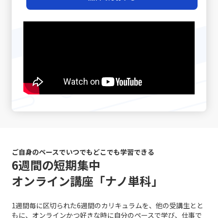
経験豊富なマネージャーの中には、相手の話し方をよく観
めの重要な要素ともなっています。次のセクションでは、
門性を最大限に活かすための戦略として注目されていま
伝えることができないという不確実性があります。言葉だ
察し、適宜「確認の質問」を挟むことで、対話の精度を高
先延ばし癖がもたらす具体的な影響と、注意すべきポイン
す。 市場の変化と戦略の進化 テクノロジーの進化、グロ
けでは伝えきれない非言語的要素、例えば身振り手振りや
める手法を実践している方もいます。さらに、後日話の内
トについて詳述していきます。 先延ばし癖の注意点 先延
ーバルな競争、そして顧客ニーズの多様化により、現代の
表情、声のトーンなどが大きな役割を果たしており、これ
容を再整理し、改めて議論を行う「仕切り直し」も効果的
ばし癖に対して注意すべきポイントは多岐に渡ります。ま
市場環境はかつてないほど複雑かつダイナミックになって
らを適切に使い分けることが求められます。誤解を生むリ
です。特に、感情が絡んだ会話や大きな意思決定が必要な
ず、先延ばし癖が進行すると、日々の業務に対する自己効
います。さらに、デジタルトランスフォーメーション
スクがあるため、「既読」や「いいね」など、オンライン
シーンでは、一度話題を持ち帰り、冷静な判断のもとで再
力感が低下し、やがて自信を失う危険性が高まります。仕
（DX）の波に乗ることで、従来のビジネスモデルに大きな
での簡素なサインに依存しすぎると、真意が伝わらず、結
度議論を交わすことで、双方にとって納得のいく結論に至
事を着手するたびに「また先延ばしをしてしまった」とい
変革が起きています。このような時代で「レッドオーシャ
果として混乱が生じる恐れがあります。 さらに、自分自身
ることが期待されます。最後に、自己の伝達力を向上させ
う自己否定的な考えが自己評価を下げ、メンタルの悪循環
ンの戦い方」を模索する際、伝統的な戦略だけではなく、
のバイアスにも気を付ける必要があります。各個人が持つ
るために、日常的に論理的思考をトレーニングすることが
を生むことになります。また、タスクが山積みになること
デジタル技術の活用や情報分析に基づく意思決定が求めら
固定概念や先入観は、意図しない誤解やコミュニケーショ
重要です。論理的に物事を整理し、因果関係を明確にする
により、精神的・肉体的なストレスが急増する点にも十分
れるようになりました。 例えば、デジタルマーケティング
ンのズレを引き起こす原因となりえます。自分の考えが常
習慣は、情報の抜け漏れを防ぎ、効率的なコミュニケーシ
な注意が必要です。 さらに、生産性の低下は、個人だけで
やビッグデータ解析を駆使して市場の動向をリアルタイム
に正しいという前提に立たず、相手の立場や背景を十分に
ョンの基盤となります。若手ビジネスマンが自身のキャリ
はなく、組織全体に悪影響を及ぼす可能性があります。プ
で把握し、消費者のニーズの変化に迅速に対応する手法
理解しながら対話を進めることが、円滑なコミュニケーシ
アを磨く上で、これらの手法を実践することは、長期的な
ロジェクトの進行が遅れることで、チームメンバー間の連
は、競合他社に先駆けた効果的な戦略です。SNSやオンラ
ョンを促進します。 また、論理と感情のバランスが重要で
成長にも大きく寄与するでしょう。これらの具体的な対処
携が乱れ、結果として全体のパフォーマンスが低下するリ
インプラットフォームでのブランディングも、従来の広告
す。ビジネスシーンでは、論理的な説明が求められる場面
戦略は、「仕事で話が噛み合わない人との対処法」として
スクがあります。これにより、個人の評価が下がり、キャ
や宣伝方法とは一線を画す新たな方法として取り入れられ
ご自身のペースでいつでもどこでも学習できる
も多い一方で、相手の感情に寄り添うことも必要不可欠で
多くのビジネスシーンで応用可能であり、適切に実践する
リア上の成長機会や重要なチャンスが逃されることにつな
ています。このように、レッドオーシャンの戦い方におい
6週間の短期集中
す。論理だけでは伝え切れない部分や、感情を込めた発信
ことで、業務効率やチームの生産性の向上につながりま
がります。そのため、先延ばし癖は単なる個人的な問題に
ては、伝統的な戦略と最新のテクノロジーを融合させるこ
が不足していると、相手の共感を得ることが難しくなり、
オンライン講座「ナノ単科」
す。経験に基づく実践例を参考に、各自の環境に合った方
留まらず、社会人としての基礎力や信頼性を左右する重大
とで、競争優位性を確保する必要があるのです。 競争にお
結果的に意思疎通がうまくいかない可能性があります。こ
法を柔軟に取り入れる姿勢が求められます。 まとめ 以上
な問題と言えます。 ここで特に留意すべきは、先延ばしの
ける成功事例と失敗事例 現実のビジネスシーンにおいて、
の点について、「ビジネスにおけるコミュニケーション能
のように、ビジネスにおけるコミュニケーションの不調
背景には「完璧主義」や「失敗恐怖症」が密接に関係して
レッドオーシャン 市場での成功事例と失敗事例は多岐にわ
力」の現場においては、感情表現と論理的説明のバランス
1週間毎に区切られた6週間のカリキュラムを、他の受講生とと
は、単なる一方的な問題ではなく、双方の認識のズレや情
いるという点です。完璧主義者は、全ての条件が整うのを
たります。成功した企業は、明確な戦略と確固たる差別
を取るための訓練が不可欠です。 さらに、目的意識の欠如
もに、オンラインかつ好きな時に自分のペースで学び、仕事で
報伝達の不備、さらには思考の整理不足から来る複合的な
待ってから行動するため、結果としてタスクが無期限に先