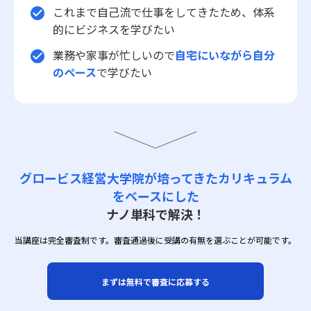
これまで自己流で仕事をしてきたため、体系
check_circle
的にビジネスを学びたい
業務や家事が忙しいので
自宅にいながら自分
check_circle
のペース
で学びたい
グロービス経営大学院が培ってきたカリキュラム
をベースにした
ナノ単科で解決！
当講座は完全審査制です。審査通過後に受講の有無を選ぶことが可能です。
まずは無料で審査に応募する