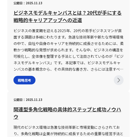
営者や若手ビジネスマンは、こうしたリスクと向き合いつつ、戦略
公開日：2025.11.13
き、結果的に「深く捉える力」が発揮される。 また、ゆっくり型
ィジビリティスタディは単なる調査を超え、SWOT分析などのマー
とって、ABC分析を適切に活用することは、戦略的思考や業務プロ
て、自社の優秀な役員や専門家を派遣し、現場で直接マネジメント
的な柔軟性を確保するための長期的視点を持つことが求められま
の強みは、単一のタスクに対する集中力が高い点にも見受けられ
ケティング環境のフレームワークと組み合わせることで、事業計画
セスの合理化に大きく寄与するでしょう。 ABC分析の注意点 ABC
や経営支援を行うスタイルが一般的である。また、IT分野では、エ
ビジネスモデルキャンバスとは？20代が手にする
す。 総じて、集中戦略の実行には、対象市場の見極め、リスクマ
る。例えば、戦略立案やデータ分析、ライティングといった職種に
の精度を高める役割も担う。SWOT分析により、自社の強みや弱
分析の導入にあたっては、いくつかの注意点を十分に理解しておく
ンジニアが実際にシステム開発や運用の現場を体験することで、新
戦略的キャリアアップへの近道
ネジメント、そして継続的な市場分析が必要不可欠です。一度設定
おいては、即時の反応よりも、じっくりと問題の本質を見極め、複
み、外部環境の機会および脅威を体系的に整理することが可能とな
必要があります。まず第一に、データの正確性が重要です。正確な
たな技術を実践的に学ぶことが求められるため、ハンズオンの研修
した戦略に固執せず、市場の変動や競合環境の変化に柔軟に対応で
数の選択肢を検討する力が求められる。 そして、反応が遅いとい
り、フィジビリティの評価結果をより明確な形で導き出すことがで
売上データや在庫データ、さらには顧客の購買履歴などがなけれ
が広く採用されている。 近年、急速に進化するデジタル技術やグ
ビジネスの激変期を迎える2025年、20代の若手ビジネスマンが直
きる仕組みを備えることで、持続的な成長と競争優位性の維持が可
う評価を逆手に取り、先回りの準備や事前のリサーチ、周囲との十
きる。 また、フィジビリティと混同されがちな概念として
ば、分析結果自体に誤差が生じ、意思決定の質が低下します。次
ローバル市場の変化に伴い、ハンズオンアプローチは企業の経営改
面する課題は多岐にわたります。急速な技術革新や新たな市場環境
能となります。このような視点を持つことが、現代の激動するビジ
分なコミュニケーションを通じて、評価のアップデートを図ること
PoC（Proof of Concept）が存在する。PoCは概念実証、すなわ
に、ABC分析は対象を単に3グループに分けるだけのシンプルな手
革やスピード感ある事業改善において必要不可欠な手法となってい
の中で、自社や自身のキャリアを持続的に成長させるためには、柔
ネス環境において企業が成功を収めるための基盤となるのです。
が可能である。 現代の職場文化では、短絡的な判断や即席の意思
ち技術的な実現性や市場への適合性を試験段階で確認するプロセス
法であるため、背後にある“なぜその結果となったのか”という背景
る。特に、投資先企業に対して実務レベルでの関与を行うことで、
軟かつ戦略的な発想が求められます。そんな中、ビジネスの構造を
まとめ 集中戦略は、特定の市場や顧客層に経営資源を集中的に投
決定が業務の質を損なうリスクを孕むため、ゆっくり型の思考がチ
を指すのに対し、フィジビリティは事業そのものの実現可能性、特
を詳細に検証する必要があります。たとえば、Aランクに分類され
経営改善のスピードアップや新規事業開拓の推進が期待される。こ
可視化し、全体像を整理する手法として注目されているのが「ビジ
入し、他社との差別化を図るための強力な経営手法として、多くの
ーム全体の意思決定プロセスに貢献するケースも数多く報告されて
に経済的および運用上の面に重点を置いている。両者は目的や評価
た商品がなぜ特に高い貢献度を持つのか、あるいはCランクの項目
れに対して、自社の成長戦略としても、自らの業務経験を通して社
ネスモデルキャンバス」です。 本記事では、ビジネスモデルキャ
中小企業や一部大企業に採用されています。低コスト路線を追求す
いる。 このような視点から、個々の業務スタイルに合わせた柔軟
対象が異なるため、適切に使い分けることが求められる。 フィジ
の低評価の要因が何かを、定性的な視点も加えて見直すことが求め
員のスキル向上を目指す取り組みが求められている。 ハンズオン
ンバスの基本概念から、その具体的な書き方、さらには注意すべき
るコスト集中戦略と、独自の技術やブランド価値で差別化を図る差
な評価基準の導入や、多様な認知プロセスを尊重する組織文化の形
ビリティの注意点 フィジビリティスタディを実施する際、いくつ
られます。また、ABC分析と混同されがちなパレート分析との違い
の具体的な手法 ハンズオン支援は、対象企業や研修参加者に合わ
ポイントや実際の成功事例に至るまで、総合的かつ専門的な視点で
別化集中戦略という二大柱に基づき、企業は自社の強みを最大限に
戦略思考
成が急務であるといえる。 まとめ 本記事では、理解に時間がかか
かの重要な注意点が存在する。まず第一に、評価項目の設定が不明
についても留意が必要です。パレート分析は、上位20％の要素が
せたカスタマイズが可能な点が大きな特徴である。まず、M&Aや再
解説します。これから新規事業創造や既存ビジネスの再構築を図る
活かす環境を整えることが求められます。しかしながら、狭い市場
るという特性が、一見するとスピード重視の現代においては不利に
瞭な場合、調査自体が目的化してしまう恐れがある。具体的には、
全体の80％の成果を生むという考え方に基づいて、全体における
生支援の分野においては、投資先の経営陣に対し、戦略の策定、業
際に、必ず押さえておくべき理論と実践ノウハウを提供します。
に依存することによるリスクや、環境変化への脆弱性、大企業の後
働くとの認識が根強いが、実際にはその反面、深い洞察力や長期的
技術能力、予算、法的要件、採算性、リスクおよび運用面の実行可
重要な少数の要素を抽出する手法です。一方、ABC分析は、具体的
務プロセスの改善、組織再編の実行支援などを現場で直接行う。こ
ビジネスモデルキャンバスとは ビジネスモデルキャンバスは、ア
発参入など、集中戦略には克服すべき課題も内包しています。 こ
な応用力といった優れた能力を秘めていることを解説してきた。
公開日：2025.11.13
能性、そしてプロジェクトの実施期間など、各評価領域について明
なランク分けを通して各グループごとの特性や対策を明確にする点
れにより、経営課題の早期発見および解決が図られ、短期間で事業
レックス・オスターワルダーとイヴ・ピニュールによって開発され
れらのリスクを適切にマネジメントするためには、定期的な市場分
ゆっくり型の思考は、情報を単に受動的に処理するのではなく、背
確な基準や目標値を事前に設定することが不可欠である。 次に、
に特徴があります。そのため、分析目的に応じてこれらの手法を使
の軌道修正を実現する。たとえば、ベンチャーキャピタルが投資先
た、ビジネスの主要な構造要素を一枚の図に整理するためのフレー
関連型多角化戦略の具体的ステップと成功ノウハ
析、ユーザーとの密なコミュニケーション、そして経営資源の柔軟
景や文脈を含めた業務全体の把握につながり、戦略立案や専門分野
フィジビリティの評価は静的なものではなく、事業環境や市場動向
い分けることが、経営判断の精度を高めるうえで極めて重要です。
企業に対して、経営経験豊かな役員を派遣するケースが挙げられ
ムワークです。 この手法は、顧客セグメント、価値提案、キーリ
ウ
な配分が不可欠です。また、戦略の実施にあたっては、一時的な成
における問題解決能力として大きく寄与する。 また、理解に時間
の変化に伴い、継続的な見直しが必要である場合が多い。例えば、
さらに、ABC分析は一度の実施で完全な答えを導き出すものではな
る。 一方、IT分野のハンズオン研修では、理論や概念の学習と併
ソース、キーアクティビティ、主要なパートナー、顧客との関係、
果だけでなく、長期的な視点に立った事業の継続性と成長性を念頭
がかかる人が職場で直面する誤解や評価の低さは、適切なコミュニ
初期段階で市場が好調であったプロジェクトも、後に法規制の強化
く、定期的な見直しや更新が必要です。市場環境や顧客行動は変動
せて、プログラミング、システム構築、クラウドサービスの運用な
チャネル、コスト構造、そして収益の流れという9つの要素に分解
現代のビジネス環境は急激な技術革新と市場変動にさらされてお
に置くことが重要です。近年のDX化やデジタル技術の進展は、集
ケーション手法や事前準備、情報整理の工夫によって十分に改善可
や技術革新の波により、当初の評価が大きく変わる可能性がある。
するため、分析結果も時と共に変動します。若手ビジネスマンは、
ど実践的な作業を通して技術力を高める。研修参加者は、自身の手
され、これらを明確に視覚化することで、複雑なビジネスプロセス
り、多角化戦略は企業が持続的に成長するための重要な経営手法と