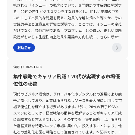
抜本的に変革する取り組みを指します。 近年、AI、IoT、クラウド
視される「イシュー」の概念について、専門的かつ体系的に解説す
コンピューティング、ビッグデータ解析といった先端技術の発展に
る。20代の若手ビジネスマンを主な対象とし、忙しい業務の中で
伴い、これまで不可能とされていた効率改善や新価値の創出が実現
いかにして本質的な問題を捉え、効果的な解決策へと導くか、その
可能となりました。企業は、これらの技術を組み合わせることで、
実践的手法と注意点を詳細に説明する。ここでは、イシューの定義
業務の自動化やマーケティング手法の革新、さらには顧客との新た
だけでなく、類似用語である「プロブレム」との違い、正しい問題
な関係構築を実現し、グローバル市場における競争力を強化してい
設定がもたらす生産性向上効果や議論の方向性統一、さらに新たな
ます。 特に、データドリブンな意思決定が急速に進む中、企業内
アイディア創出への寄与といった点にも触れる。 「イシュー」と
戦略思考
の各部門においてリアルタイムな情報共有と高度な分析が不可欠と
は 「イシュー」という用語は、ビジネスにおいて「問題」や「課
なっています。これにより、戦略立案やリスク管理、さらには新規
題」として単に現れるものではなく、その中でも「本質的な問題」
事業の創出において、従来の感覚的な判断から論理的かつ科学的な
や「解決すべき優先度の高い論点」を指す概念である。ビジネスシ
公開日：2025.11.13
意思決定へのシフトが促進されている点は注目に値します。 ま
ーンにおいて、イシューは単なる現状の障壁ではなく、正確に特定
た、デジタルトランスフォーメーションは、単に技術的な導入だけ
されることで企業や組織の根本的改善や成長を後押しする重要な要
集中戦略でキャリア飛躍！20代が実現する市場優
に留まらず、企業文化の変革や組織再編成を伴う全社的な取り組み
素とされる。 近年、イシューの重要性は、従来の課題解決手法か
位性の秘訣
です。即ち、業務の効率化や生産性向上を目指すだけでなく、従業
ら一歩進んだアプローチとして注目されている。 さらに、イシュ
員一人ひとりの意識改革や新たな働き方の浸透が必要不可欠です。
ーは「プロブレム」と呼ばれる、目の前に現れる個別の課題と区別
現代のビジネス環境は、グローバル化やデジタル化の進展により競
これにより、企業は変化の激しい市場環境に柔軟に対応できる体制
される。プロブレムは短期的かつ限定的なものに留まるのに対し、
争が激化しており、企業は限られたリソースを最大限に活用して市
を整え、持続的な成長を達成するための基盤を作り上げることが可
イシューは長期的な視座で物事の核心を突くものであり、ゼロベー
場で優位性を確立する必要があります。特に、20代の若手ビジネ
能となるのです。 さらに、デジタル技術の急速な進展に伴い、企
ス思考やロジックツリーの活用を通して検討されることが多い。こ
スマンにとっては、経営戦略の根幹を理解することがキャリア形成
業は新たなセキュリティリスクやプライバシー問題にも直面してい
れにより、表面的な問題解決だけでなく、根本原因の追求と業務改
に直結すると言えるでしょう。その中でも「集中戦略」は、限られ
ます。これに伴い、技術的な導入・運用と並行して、ガバナンス体
善のサイクルが維持される。 「イシュー」の注意点 イシューを効
た経営資源を特定のニッチ市場に集中的に投入することにより、他
制の強化や、法令遵守に関する取り組みが求められるようになって
果的に活用するためには、いくつかの注意点が存在する。まず、イ
社との差別化を図る戦略として注目されています。本記事では、