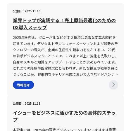
公開日：2025.11.13
業界トップが実践する！売上原価最適化のための
DX導入ステップ
2025年を迎え、グローバルなビジネス環境は急激な変革の時代を
迎えています。デジタルトランスフォーメーションおよび最新のテ
クノロジーの導入が、企業の生産性や競争力を左右する中、20代
の若手ビジネスマンにとっては、これまで以上に変化を先取りし、
自身のスキルと知識をアップデートすることが求められています。
これまでの経験や固定概念にとらわれず、新たな視点や戦略を身に
つけることが、将来的なキャリア形成において大きなアドバンテー
ジとなるでしょう。 現代のビジネスは、単なる効率化だけでな
戦略思考
く、革新的な価値創造が叫ばれています。企業内でのデジタルトラ
ンスフォーメーションは、従来の業務プロセスを再構築し、新たな
市場を開拓するための原動力です。本記事では、デジタルトランス
公開日：2025.11.13
フォーメーションの本質、推進における注意点、そして実務にどう
取り入れるべきかについて、専門的な視点から解説します。 デジ
イシューをビジネスに活かすための具体的ステッ
タルトランスフォーメーションとは デジタルトランスフォーメー
プ
ション（DX）とは、最新の情報通信技術を活用し、従来のビジネ
スプロセス、企業文化、顧客対応、さらには事業モデルそのものを
本記事では、2025年の現代ビジネスシーンにおいてますます重要