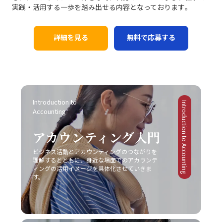
化、そして徹底したコスト管理を実践しています。たとえ
にも注意が必要です。コミュニケーションは方法そのもの
実践・活用する一歩を踏み出せる内容となっております｡
現象です。特に「仕事で話が噛み合わない人との対処法」
延ばしにされる傾向があります。一方、失敗を恐れる心理
ば、コカ・コーラは新市場としてチューハイ・サワー市場
が目的ではなく、最終的には相手に行動変容を促すための
としては、具体的な対策を講じることが不可欠となりま
は、行動の最初の一歩を踏み出すことさえも躊躇させ、結
に参入する際、徹底した市場調査と消費者ニーズの分析に
手段です。目的が明確でないまま話を進めると、どれだけ
す。まず、会議や打ち合わせの場では、前提条件の確認や
果として問題が先送りされる原因となります。こうした心
基づく戦略展開により、短期間で一定の市場シェアを獲得
詳細を見る
無料で応募する
テクニックを駆使しても、受信者にとって重要なポイント
具体的な言葉選び、相手の理解度を逐一確認する姿勢が求
理的要因への正しいアプローチなくしては、「後回し癖の
しました。また、トヨタ自動車は常に「カイゼン」を徹底
が伝わらず、業務上の成果に結び付かない場合がありま
められます。次に、必要に応じて一度話を持ち帰り、冷静
改善」は達成しにくいと言えるでしょう。 また、ADHDの
し、品質と効率性の向上を図ることで、激しい競争環境に
す。そのため、事前に伝えたいポイントや目的を明確に
に再度整理してから再挑戦するという柔軟性も欠かせませ
ような発達障害が原因の場合には、個人の努力だけでは限
おいても堅実な成長を実現しています。 一方で、失敗に終
し、適切な手法を選択することが、効果的なコミュニケー
ん。また、自己の論理的思考を鍛えることによって、伝え
界があることを認識し、専門の医療機関やカウンセラーの
わった事例も貴重な教訓として残されています。スマート
ションにつながります。 また、コミュニケーションの現場
たい内容を的確にまとめる力は、長期的にはコミュニケー
協力を仰ぐことも大切です。一人で抱え込むことなく、適
フォン市場におけるモトローラの事例では、他社との差別
がどのような「場」か、つまり使用する媒体や環境に応じ
ション能力の向上に直結します。これにより、仕事で話が
切なサポートを受けながら、自己管理能力の向上を図るこ
化に失敗し、急激な技術革新に乗り遅れて市場からの孤立
た戦略も大切です。対面での会議、電話会議、メール、オ
Introduction to 
噛み合わない状況を未然に防ぎ、また発生した場合にも迅
とが求められます。このように、先延ばし癖の注意点は単
Introduction to Accounting
を招きました。また、日産自動車は過度なコスト削減施策
ンラインミーティングなど、ツールや場面ごとに適したコ
Accounting
速かつ効果的に対処できる基盤を作ることが可能となりま
なる行動パターンの問題を超えて、複雑な心理的・環境的
により品質低下とブランドイメージの低下を招いた結果、
ミュニケーションの方法が存在します。そのため、各媒体
す。最終的に、若手ビジネスマンにとって重要なのは、一
要因が絡み合っているため、多角的な視点からの対策が必
激戦区でのシェア確保に大きな課題を突きつけられまし
の持つ特性や限界を理解し、状況に合わせた柔軟な対応が
アカウンティング入門
方的なコミュニケーションではなく、双方の意図や認識を
要不可欠です。 ビジネス現場では、タスクを早期に処理す
た。これらの事例は、レッドオーシャンの戦い方において
必要不可欠となります。こうした注意点を踏まえて、自己
共有しあう姿勢です。今回ご紹介したポイントを実践し、
る仕組みや、効率的なスケジュール管理システムの導入も
は、単なるコスト削減や市場模倣だけでは不十分であり、
ビジネス活動とアカウンティングのつながりを
のコミュニケーション能力を継続的にブラッシュアップし
「仕事で話が噛み合わない人との対処法」を日常の業務に
推奨されています。現代のITツールを活用し、リマインダ
明確な差別化戦略と自社の独自性の追求が不可欠であるこ
理解するとともに、身近な場面でのアカウンテ
ていくことが、キャリアの成長に繋がるのです。 まとめ
取り入れることで、組織内の信頼関係の再構築や業務効率
ー機能やタイムマネジメントアプリを上手に利用すること
ィングの活用イメージを具体化させていきま
とを示しています。 レッドオーシャンとブルーオーシャン
本記事では、「ビジネスにおけるコミュニケーション能
の向上を実現できるでしょう。常に自己のコミュニケーシ
す。
で、先延ばし癖を改善する一助となります。ただし、こう
の使い分け レッドオーシャン市場における戦略と対比し
力」における重要性と、その構成要素、さらには具体的な
ョンスキルを磨き、効果的な意思疎通を心がけることが、
したツールも万能ではなく、自身の内面的な問題と向き合
て、ブルーオーシャン戦略は競争のない新たな市場の創出
現場での実践方法と注意点について解説しました。現代ビ
ビジネスパーソンとしての成長に直結する重要な要素とな
い、根本的な解決策を模索しなければ、「後回し癖 改善」
を目指すアプローチです。ブルーオーシャンでは、既存市
ジネスにおいて、コミュニケーションは単なる情報伝達で
ります。
は真の意味で実現されないでしょう。 まとめ 「後回し癖
場の枠にとらわれずに新規需要を発掘することが重視され
はなく、相手に行動変容を促すための極めて高度なスキル
の改善」は、20代の若手ビジネスマンにとって極めて重要
るため、一見すると魅力的な選択肢に映ります。しかし、