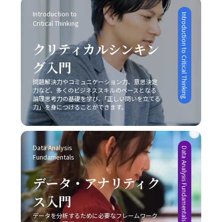
であり、論理的思考、感情表現、非言語的伝達、そして状
なテーマです。タスクの先延ばしは、自己効力感の低下、
どちらの戦略を採用するかは、自社の経営資源、強み、さ
況に応じた柔軟な対応が求められます。特に、若手ビジネ
Introduction to 
Introduction to Critical Thinking
ストレスの蓄積、生産性の低下、さらにはキャリアの成長
らには市場環境の成熟度によって大きく左右されるため、
Critical Thinking
スマンはこの能力を磨くことで、上司や同僚、さらには対
機会の逸失といった深刻な影響を及ぼします。そのため、
慎重な分析が求められます。レッドオーシャンの戦い方に
外のステークホルダーとの信頼関係を築き、組織全体の業
自己管理能力の向上を図るためには、まず自分自身の心理
おいては、既存市場で確固たる地位を築くために、いかに
クリティカルシンキン
績向上や自らのキャリアアップに直結させることが可能と
的背景や業務環境を冷静に分析することが不可欠です。ま
自社の独自性を打ち出し、競合他社との差別化を成功させ
なります。 また、コミュニケーションの成功は意識的な目
た、具体的な改善策としては、以下の8つの方法が有効で
るかが非常に重要な要素となります。 具体例として、大手
グ入門
的設定と適切な手法の選択に依存するため、日々の業務の
あると考えられます。 まず、「とりあえずはじめてみる」
家電メーカーが技術力と広範な販売網という強みを持ちな
中で自らの発言や対話を振り返り、どのように相手に伝わ
というシンプルながらも強力な方法があります。初動の一
問題解決力やコミュニケーション力、意思決定
がらも、成熟市場での競争に挑むケースや、ベンチャー企
っているかを検証する姿勢が不可欠です。若手ビジネスマ
力など、多くのビジネススキルのベースとなる
歩を踏み出すことで、徐々にタスクへの抵抗感が薄れ、以
業が限定されたリソースを最大限に活かしてニッチ市場で
ンとしては、まずは基本的なスキルを習得し、実践を重ね
論理思考力の基礎を学び、｢正しい問いを立てる
降の作業がスムーズに進む効果が期待できます。次に、簡
新たな需要を創造するケースなど、各企業は自社の特性に
ながら「論理」と「感情」のバランスを追求することが、
力」を身につけることができます。
単に実行可能なタスクから取り掛かることにより、成功体
応じた戦略を展開しています。このような事例からも、ど
信頼構築および成果創出への近道であると言えます。今後
験を積み重ねる点も重要です。成功体験は自信を形成し、
の市場戦略を採るにしても、常に自社の強みと市場環境の
も、技術の進化とグローバル化が進む中で、多様なコミュ
やがて大きな課題に対しても積極的に取り組む原動力とな
両面を的確に把握し、その上でレッドオーシャンの戦い方
ニケーション手法を状況に応じて使い分けるセンスを養
ります。 さらに、やるべきタスクに専念できる環境を整え
を実践することが成功の鍵であることが明らかです。 実践
Data Analysis 
い、柔軟な対応力を持つことが求められるでしょう。 最終
Data Analysis Fundamentals
ることも、先延ばし癖の改善に有効です。職場や自宅での
に向けた心構えと今後の展望 レッドオーシャンの戦い方を
Fundamentals
的に、「ビジネスにおけるコミュニケーション能力」にお
雑音や不要な割り込みを排除し、集中できる空間を確保す
実践するためには、単なる理論や事例の学習に留まらず、
ける本質は、発信者が目的を明確にし、受信者がその意図
る工夫は、業務効率の向上につながります。目標を細かく
実際のビジネス現場での迅速な対応と継続的な改善が求め
データ・アナリティク
を正確に理解するという双方の協調です。これを実現する
設定し、進捗状況を明確に把握することで、自分自身の達
られます。まず、自社の強みや改善点を冷静に分析し、ど
ためには、日々の実務の中での振り返りと研鑽が不可欠で
成度を視覚化し、モチベーションを維持することが可能で
ス入門
の戦略が最も有効であるかを判断することが重要です。ま
あり、自らのコミュニケーションスタイルを磨き上げるこ
す。また、締切を2段階で設定する方法も、タスクを段階
た、顧客のニーズや市場動向の変化に敏感であること、そ
とが、結果として組織全体のパフォーマンス向上に繋がる
的に処理し、プロジェクト全体を効率的に管理するための
データを分析するために必要なフレームワーク
して柔軟な戦略の見直しが不可欠となります。市場は常に
のです。自分自身の成長と共に、組織全体での良好な情報