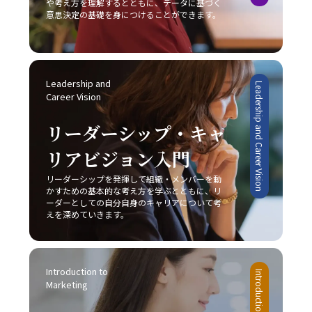
や考え方を理解するとともに、データに基づく
有効な手段と言えるでしょう。 完璧主義に陥らず、自分に
変動し続けており、今日の成功が明日の成功を保証するも
共有が促進されることにより、ビジネスの現場における成
意思決定の基礎を身につけることができます。
過度な厳しさを課さない点や、失敗を恐れずに挑戦する姿
のではないため、レッドオーシャンの戦い方においては常
果が確実に向上するでしょう。
勢を持つことも、先延ばし癖改善の鍵となります。たとえ
に革新と挑戦の姿勢を維持しなければなりません。 今後、
ば、多少のミスや失敗は成長過程の一部と捉え、次回への
AIやIoT、さらにはブロックチェーン技術など最先端技術の
学びとすることで、行動へのブレーキを緩めることができ
進展が加速することで、ビジネス環境は一層複雑化すると
ます。さらに、周囲の信頼できる同僚や上司に適切に協力
みられます。しかし、このような変動期においては、逆に
Leadership and 
Leadership and Career Vision
を求めることで、タスクの分担や業務効率の向上にもつな
新たなビジネスモデルや市場ニーズが生まれるチャンスも
Career Vision
がり、結果として「後回し癖の改善」が促進されます。 総
多く存在します。将来的には、従来のレッドオーシャンの
じて、先延ばし癖の改善は単なる業務の効率化に留まら
戦い方に加え、テクノロジーを駆使したデジタル戦略との
リーダーシップ・キャ
ず、自己成長やキャリアアップ、そして精神的健康に直結
融合が、企業の競争力を左右する重要な要素となることは
する課題です。20代の若手ビジネスマンは、日々の忙しさ
リアビジョン入門
間違いありません。そのため、今のうちから情報収集や市
に追われる中で、この先延ばしという悪循環を断ち切り、
場分析に注力し、柔軟かつ先見性のある戦略を構築するこ
リーダーシップを発揮して組織・メンバーを動
主体的かつ計画的な行動を身につけることが、将来的な成
とが求められます。 まとめ 本記事では、2025年という変
かすための基本的な考え方を学ぶとともに、リ
功に不可欠であると言えるでしょう。一度自らの行動パタ
革の時代において、20代の若手ビジネスマンが直面する厳
ーダーとしての自分自身のキャリアについて考
ーンを見直し、ここで紹介した8つの方法を実践すること
しい市場環境の中で、「レッドオーシャンの戦い方」の重
えを深めていきます。
で、徐々に「後回し癖の改善」の効果を実感できるはずで
要性とその具体的な戦略について解説してきました。レッ
す。 最終的には、先延ばし癖を克服し、時間とエネルギー
ドオーシャンとは、既存市場における激しい競争環境を指
を有効活用するための意識改革が求められます。焦らず、
し、価格競争や限られた市場シェア、利益率の低下といっ
一歩一歩着実に、自己改善のプロセスを進めることが重要
Introduction to 
たリスクが伴います。このような中で成功するためには、
です。皆さんが今後、業務上の課題を迅速かつ効果的に解
Marketing
他社との差別化、コストリーダーシップ、ニッチ戦略など
決し、自己成長を加速させる一助となることを心より願っ
自社の強みを最大限に活かすアプローチが不可欠です。ま
ています。この取り組みが、豊かなキャリア形成と充実し