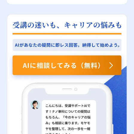
して、フィジビリティの概念を正しく理解し、評価プロセスの重要
と今後の展望 ハンズオン支援を成功に導くためには、まず各プロ
点を踏まえることで、キャンバスが有するポテンシャルを最大限に
びソニーのケースです。富士フイルムは、写真フィルムの需要低下
性を認識することは、今後のキャリアの成長や新規事業推進に大い
ジェクトのゴールを明確に定め、関係するすべてのステークホルダ
引き出すことが可能となります。 まとめ ビジネスモデルキャンバ
に直面した際、既存の感光材料や皮膜製品の技術を応用し、医薬品
に役立つだろう。企業が持続可能な成長を遂げるためには、日々変
ーが共有できるビジョンを構築することが必須である。これによ
スは、現代の多様なビジネス環境において、事業戦略の明確化と再
や半導体などの新たな市場に大胆に参入しました。この戦略の成功
化する市場環境や技術革新を的確に捉え、リスクを管理しながら新
り、派遣される側と受け入れ企業との間で生じがちなコミュニケー
構築を支える極めて有効なツールです。 その構造は、顧客セグメ
は、技術力の高さと市場環境の変化を的確に捉えた経営判断による
たな挑戦を続ける姿勢が求められる。 最後に、フィジビリティス
ションの断絶を防ぎ、円滑な業務遂行が可能となる。 次に、現場
ント、価値提案、キーリソース、キーアクティビティ、主要パート
ものです。ソニーは、家電、音楽、映画、ゲーム、金融と多岐にわ
タディにおいては、数値や定量的な評価だけでなく、定性的な判断
での実践においては、定期的な進捗確認やフィードバックの機会を
ナー、顧客との関係、チャネル、コスト構造、そして収益の流れと
たる分野への進出により、各事業間でのリスク分散を図り、ある分
も重要な役割を果たす。プロジェクトの全体像を把握し、潜在的な
設け、計画との乖離を早期に是正する体制が求められる。また、経
いう9つの主要項目で成り立っており，これらが一体となってビジ
野の不振を他の成長事業でカバーしてきました。これにより、グロ
リスクとチャンスを明確にするための取り組みは、企業の長期的な
験豊富なプロフェッショナルだけでなく、若手社員も同様に現場で
ネス全体の設計図となります。 若手ビジネスマンにとって、ビジ
ーバル企業としての地位を早期に確立し、経営の安定性を維持して
成功へと直結する。Sony Acceleration Platformの事例が示すよう
の体験を通して成長できる仕組みを取り入れることで、企業全体の
ネスモデルキャンバスは、複雑な市場環境と多様なビジネス要素を
います。セブンイレブンにおいては、店舗展開に加え、プライベー
に、実際の市場投入や事業開発支援の現場では、フィジビリティ検
人的資本が底上げされる。 今後のビジネス環境においては、デジ
整理するための戦略的フレームワークであり、具体的な数値や事
トブランドや物流システムの見直し、さらにはセブン銀行の設立に
証が信頼性の高い意思決定を支える基盤となっている。 以上のよ
タルトランスフォーメーションやグローバル競争の激化により、迅
例、さらには他の手法との融合（リーンキャンバスやバリュープロ
より、コンビニエンスストアとしてのイメージを大きく刷新しまし
うに、フィジビリティは新規事業の実現可能性を判断するための重
速な経営判断と実務レベルでの対応が求められる。ハンズオン支援
ポジションキャンバスとの併用）によって、その効果は加速度的に
た。こうした成功例は、各企業が自社の強みや既存の事業資源を如
要な概念であり、その効果的な活用は企業の成長戦略における大き
は、そのような環境の中で即戦力となる人材育成および企業の変革
拡大します。 しかしながら、キャンバスを効果的に活用するに
何に有効活用し、新たな市場環境に適応していったかが、大きなポ
なアドバンテージとなる。実行可能性が高いと判断されたプロジェ
を促す有効な手法として、ますます注目されることが予想される。
は、初期段階から完璧を求めず、仮説検証を繰り返しながら進化さ
イントとなっています。 多角化戦略の注意点 多角化戦略の導入に
クトは、さらに具体的な実行計画やプロトタイプ開発、そして市場
特に、クラウド型の給与計算ソフト「マネーフォワード クラウド
せる柔軟な姿勢が必要です。また、情報共有の徹底や定期的な見直
は多くのメリットがある一方で、企業経営におけるリスクや失敗の
テストへと展開されるため、初期段階からの綿密な評価が成功の鍵
給与」やその他の人事労務管理システムと連携することで、ハンズ
しと更新を怠らないことで、常に最新の市場環境に即した戦略的判
可能性も孕んでいます。まず、複数の事業領域へ同時に経営資源を
を握っている。新たなビジネス環境において、日々変動するリスク
オンの効果測定や効率的な業務改善がリアルタイムで行える点は、
断が可能となります。 特に、デジタルトランスフォーメーション
分散させることで、各事業の成長を促進する一方、主力事業への集
やチャンスに対応するため、フィジビリティスタディを通じた継続
今後の導入ケースをさらに拡大させる要因となるであろう。 ま
が急速に進む現代においては、ビジネスモデルキャンバスの活用が
中力が低下し、結果として経営の非効率化を招く恐れがあります。
的な評価と改善のサイクルを築くことが、現代のビジネスパーソン
た、企業内部だけでなく、各種行政支援や公的機関との連携によっ
企業の競争優位性を決定付ける要因となることは間違いありませ
実際に、RIZAPやAOKIホールディングス、ファーストリテイリング
にとって不可欠なスキルである。 今回の記事では、フィジビリテ
て、ハンズオン支援のノウハウは中小企業の経営改善のみならず、
ん。各要素に対して十分な検証と議論を行い、実行に移すことで、
の一部事例は、適切なリスクコントロールを欠いた多角化戦略が各
ィの定義、実施の際の注意点、さらにはその評価過程の具体的な要
地域経済全体の振興にも大いに貢献する。多様な業界での成功事例
ビジネスの全体像が明確になり、内部コミュニケーションの活性化
企業において業績悪化をもたらしたケースとして教訓となります。