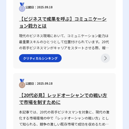
は限られたリソースしか投入できない場合、信頼できるパートナー
では、なぜ「話が噛み合わない状態」が生じるのか、その
との協業によって、資金や技術の面でリスクヘッジを図ることが可
公開日：2025.09.18
原因と背景を整理するとともに、仕事で話が噛み合わない
能です。特に中小企業やスタートアップの場合、戦略的アライアン
人との対処法を具体的に解説します。多くの若手ビジネス
【ビジネスで成果を呼ぶ】コミュニケーシ
スは効率的な新規事業展開の鍵を握ります。第三に、既存サービス
マンが抱えるコミュニケーションギャップについて、論理
ョン能力とは
のマイナーチェンジや市場の微調整を行うアプローチも効果的で
的思考を交えて解説し、実務で役立つヒントを提供しま
す。既存の顧客基盤や販売チャネルを活用しつつ、少しの調整で新
す。 話がかみ合わない状態とは ビジネスシーンにおける
現代のビジネス現場において、コミュニケーション能力は
たな市場に対応できる場合、その迅速な対応が競争力を高める手段
「話がかみ合わない状態」とは、意図や目的の認識のズ
最重要スキルのひとつとして位置付けられています。20代
となります。第四に、完全に新規の事業立ち上げにおいては、初期
レ、情報の伝達不足、さらには前提条件の違いにより、相
の若手ビジネスマンがキャリアをスタートさせる際、報
投資を小規模に抑え、段階的な成長を目指すことが推奨されます。
手と効果的なコミュニケーションが図れない状況を指しま
告・連絡・相談はもちろん、上司・部下、部署間、さらに
大規模な投資を一気に行うと、失敗した場合の財務リスクが非常に
す。多くの場合、このような現象は一方的な問題ではな
クリティカルシンキング
は対外の取引先との関係構築にもおいて、この能力は不可
大きくなるため、リスク管理を徹底することが求められます。これ
く、双方の認識の不一致や話の抽象度が高すぎることから
欠です。この記事では「ビジネスにおけるコミュニケーシ
らのポイントを踏まえ、既存事業とのシナジー効果を最大限に活用
生じます。たとえば、上司や先輩、同僚との会話におい
ョン能力」に焦点を当て、その定義から具体的なスキルの
しながら、柔軟に戦略を調整する体制が、多角化戦略の成功に直結
て、伝えたい内容が具体性に欠け、相手に正確に意図が伝
構成要素、日々の実践方法、注意すべきポイントまで、専
するのです。 まとめ 本記事では、現代の激変する市場環境におけ
わらないことが挙げられます。前提条件や目的が共有され
公開日：2025.09.18
門性の高い視点で徹底解説します。また、ICTツールが急
る成長戦略としての多角化戦略について、4つの主要な類型（水平
ていない場合、会話は容易に脱線し、誤解を生む原因とな
速に進化し、対面・非対面双方のコミュニケーションが混
型、集中型、垂直型、集成型）を中心に解説しました。各戦略には
ります。さらに、個々の話し方の好みや知識量の違い、さ
【20代必見】レッドオーシャンでの戦い方
在する現代において、コミュニケーション能力がどのよう
それぞれ独自のメリットとリスクが存在し、特に技術力や既存事業
らには一方の思考が整理されずに抽象的な言葉で表現され
で市場を制すために
に成果に結び付くのか、その背景と実践的な鍛え方につい
の強みを如何に新たな市場に転用するかが重要なポイントとなりま
る場合、双方の話の噛み合わなさは一層深刻になります。
ても言及していきます。 コミュニケーション能力とは コ
す。成功事例として、富士フイルムやソニー、セブンイレブンなど
話がかみ合わない現象は、単なるコミュニケーションのミ
本記事では、20代の若手ビジネスマンを対象に、現代の激
ミュニケーション能力とは、単に情報を伝えるだけではな
の企業が、環境変化に柔軟に対応しながら事業を多角化し、持続可
スではなく、現代ビジネスにおける意思疎通の複雑さと密
化する市場環境の中で「レッドオーシャンの戦い方」とし
く、相手の反応を予測し、意思疎通を円滑にするための高
能な成長を実現しています。多角化戦略を検討する際には、市場・
接に関わっています。企業内の組織体制や情報共有の仕組
て知られる、競争の激しい既存市場で成功を収めるための
度なスキルを指します。ビジネスにおいては、報連相やプ
顧客調査やパートナーシップの強化、既存リソースの活用、そして
み、さらには個々人の論理的思考の有無が、結果として仕