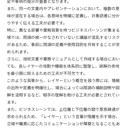
足や事例の提示が重要となります。
また、同一の文書内やプレゼンテーションにおいて、複数の意
味が混在する場合は、各意味を明確に定義し、対象読者に分か
りやすく伝える工夫が必要です。
特に、異なる部署や業務背景を持つビジネスパーソンが集まる
場では、用語の統一がなされていないと議論が混乱するリスク
があるため、事前に用語の定義や使用目的を共有することが求
められます。
さらに、技術文書や業務マニュアルとして作成する場合におい
ても、各レイヤーの役割や機能を体系的に整理し、誤解の余地
を最小限に抑えるための工夫が不可欠です。
このような背景から、レイヤーという概念を扱う際には、情報
の出所や定義を明確化し、場合によっては用語の補助説明や図
解を活用するなど、相手の理解を助ける工夫が必要とされてい
ます。
また、ビジネスシーンでは、上位層と下位層の間で意思疎通が
求められるため、「レイヤー」という言葉が階層を示す場合、
立場や職責に応じたコミュニケーションが障壁となることもあ