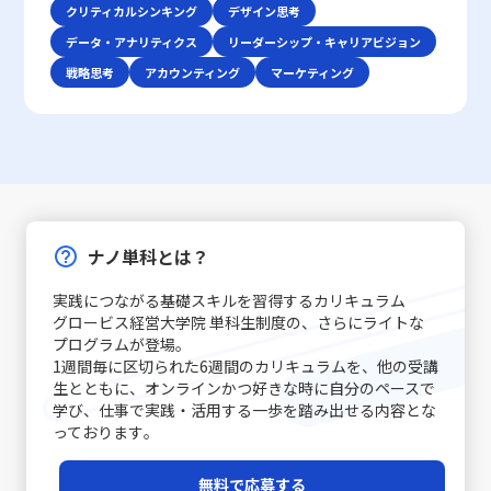
す。「ビジネスにおけるコミュニケーション能力」で成功
クリティカルシンキング
デザイン思考
果として仕事で話が噛み合わない人との対処法がより効果
手・遂行せず、後回しにする習慣や傾向を指します。この
す。 レッドオーシャン 戦い方の基本戦略 レッドオーシャ
を収めるためには、自身の伝えたい内容を明確に定義し、
的に機能します。論理的思考は、複雑な情報をシンプルに
現象は単なる怠慢や意志の弱さだけに起因するものではな
データ・アナリティクス
ン市場で成功を収めるためには、以下の3つの基本戦略が
リーダーシップ・キャリアビジョン
使用する手段・場面に応じて最適な技術を選択できる柔軟
まとめるための基本スキルであり、コミュニケーションの
く、心理的要因や環境要因の複合的な結果とも言えます。
有効であるとされています。第一に、差別化戦略です。他
戦略思考
アカウンティング
マーケティング
性が求められます。 特に、若手ビジネスマンにとっては、
質を大きく左右します。これらの注意点を踏まえた上で、
例えば、失敗への恐怖心や完璧主義、さらにはADHD（注
社と同じ製品・サービスを提供していては、顧客は選択に
自分自身の意見を論理的かつ説得力をもって表現し、相手
相手の意見を尊重しつつ、自分の意図を明確に伝える努力
意欠陥・多動性障害）などの発達特性が背景にある場合も
迷い、競争に負けるリスクが増します。スターバックスの
の意見を丁寧に聴く技術は大きな強みとなります。また、
が、スムーズな意思疎通を実現するための基本といえま
あります。こうした場合、従来のタイムマネジメント技術
ように、品質の高さと独自の店舗体験を提供することで、
対面と非対面双方のコミュニケーションにおいて、それぞ
す。話が噛み合わないと感じた際には、焦らず、一度立ち
だけでは対処が難しく、「後回し癖の改善」を目指す上
単なる価格競争から差別化を図る戦略は、レッドオーシャ
れ異なるルールやエチケットが存在するため、状況に応じ
止まって基本に立ち返ることが、最終的には仕事で話が噛
で、自己理解と内面的な対策が欠かせません。 また、先延
ンの戦い方としての有力な手法です。 第二に、コストリー
た適切な対応が重要です。例えば、会議での発言やメール
み合わない人との対処法として有効です。 具体的な対処戦
ばし癖は放置されると、業務遂行に大きな弊害をもたらし
ダーシップ戦略です。効率的な運営を徹底し、無駄な経費
での簡潔な表現、さらにはSNSやチャットでのリアルタイ
略と実践例 ここでは、「仕事で話が噛み合わない人との対
ます。たとえば、予定された期限までにタスクが完了しな
や労力を削減することで市場価格を下回る優位性を保持し
ムなやりとりなど、各シーンで必要とされる細やかな配慮
処法」として認識される具体的な戦略を、実践例とともに
いことによるストレスの増加、結果的な自信喪失、そして
ます。ユニクロが示した事例のように、大量仕入れや生産
ナノ単科とは？
が質の高いコミュニケーションを実現する鍵となります。
解説します。多岐にわたる原因に対して、個々のケースに
長期的にはキャリアチャンスの逸失へとつながります。こ
工程の合理化によって、低価格でも品質を維持することが
コミュニケーション能力の注意点 コミュニケーション能力
応じた対策を講じることが求められます。まず、会話の開
のような問題は個人だけでなく、チームや組織全体に影響
できれば、急激な価格競争にも耐える力が養われるので
実践につながる基礎スキルを習得するカリキュラム
を高めるためには、単に技術を習得するだけでなく、いく
始時に必ず現状の認識を共有することが基本です。長年の
を及ぼすため、早期に原因を特定し、適切な対策を講じる
す。ただし、過度なコスト削減は品質低下やブランド価値
グロービス経営大学院 単科生制度の、さらにライトな
つかの落とし穴や注意点を認識する必要があります。ま
経験が示すように、「話の前提条件を合わせる」ことは、
ことが求められます。先延ばし癖に取り組むプロセスは、
の喪失というリスクもあるため、バランスを見極めること
プログラムが登場｡
ず、情報伝達とコミュニケーションの違いに注意が必要で
双方のコミュニケーションの齟齬を防ぐ第一歩です。たと
自分自身を見つめ直し、効率的な業務遂行と成長機会を確
1週間毎に区切られた6週間のカリキュラムを、他の受講
が重要です。 第三に、ニッチ戦略です。市場全体ではな
す。単なるデータや数字の伝達が成功したとしても、相手
えば、新たなプロジェクトのキックオフミーティングで
実に捉えるための重要なステップと言えるでしょう。 近年
生とともに、オンラインかつ好きな時に自分のペースで
く、特定の顧客セグメントや特定のニーズに特化すること
がその情報をどう受け取り、行動に移すかはまた別の問題
は、各参加者が同じゴールと進行予定を共有することで、
は特に、テクノロジーの発展とともに多様な働き方が広が
学び、仕事で実践・活用する一歩を踏み出せる内容とな
で、競争相手の少ない領域を開拓します。高級車市場にお
です。「ビジネスにおけるコミュニケーション能力」にお
後の誤解を避けることができます。また、日常的なコミュ
る中で、自己管理能力が強く問われるようになりました。
っております｡
けるポルシェの例は、限られた層に対して圧倒的なブラン
いては、相手に正しく意図が伝わるかどうかが重要であ
ニケーションにおいても、相手の表情や声のトーン、さら
その中で「後回し癖の改善」に取り組むことは、単なる習
ド価値を提供する成功例と言えるでしょう。この戦略は、
り、結果として行動変容が起こることが成功指標となりま
には話の流れからその理解度を汲み取る姿勢が重要です。
慣の見直しにとどまらず、自己のキャリア戦略を見直すた
レッドオーシャンの戦い方の一環として、自社の強みや専
無料で応募する
す。 また、コミュニケーションには必ずしも相手に完全に