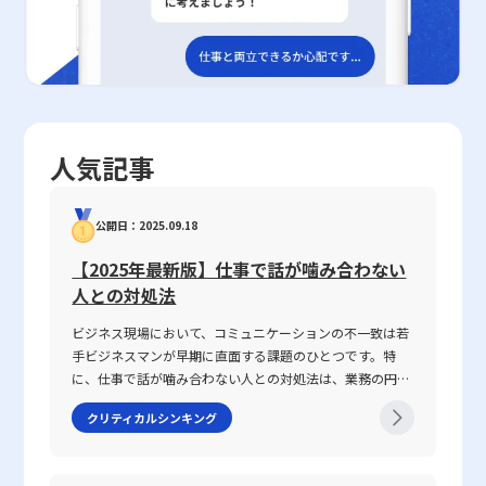
素について概観してきた。20代の若手ビジネスマンは、これらの
を参考に、各企業は自社の現状と目的に応じたハンズオン施策を検
や市場動向に対する俊敏な対応が実現されます。 最終的に、ビジ
また、各新規事業の市場調査や顧客分析が十分に行われない場合、
知識を基盤として、新規事業におけるリスクマネジメントや資源配
討し、柔軟な運用体制を整えることが重要である。 まとめ 本稿で
ネスモデルキャンバスは、単なる計画書や図表としてではなく、企
参入後に予測外のコスト増大や市場シェアの低下が発生するリスク
分、組織内外との連携を図ることで、より確実な事業化戦略を策定
は、ハンズオンという実践的な学習・支援手法について、その基本
業の成長戦略の「羅針盤」として機能します。新規事業の創出や既
も無視できません。市場・顧客調査を徹底し、仮説ベースで開始し
してほしい。現代の不確実な経済環境においては、実現可能性の正
概念から具体的な実施方法、メリット・デメリット、さらに実践事
存事業の改善を進めるうえで、キャンバスの定期的なアップデート
た新規事業でも、段階的にリアルタイムのデータを用いて戦略を修
確な評価が事業成功の決定的要因となるため、フィジビリティスタ
例と導入のポイントについて詳しく解説した。座学中心の学習では
と検証は不可欠であり、そのプロセスが企業全体のイノベーション
正することが重要です。さらに、パートナー企業との連携不足やチ
ディの重要性を改めて認識し、実務に取り入れる意識を高めること
補えない現場での経験を通じた即戦力の育成は、特にM&Aや投
や変革を支える原動力となるでしょう。 2025年という時代の潮流
ャネルの拡大施策が欠落すると、既存の販売網や流通網を新規事業
が求められる。
資、IT分野において大きな効果を発揮する。加えて、クラウド会計
の中で、若手ビジネスマンはこのフレームワークを正しく理解し、
にうまく活用できず、シナジー効果を十分に発揮できない場合があ
人気記事
や人事労務管理システムとの連携により、業務の効率化や効果の定
実践することで、自己のキャリアや企業の持続的成長に大きく寄与
ります。そのため、各企業は事前に経営資源の強みを徹底的に洗い
量的な評価が可能となっている。ハンズオンの成功には、目標の明
することが期待されます。今後も市場環境の変化に柔軟に対応しつ
出し、既存事業の持つポテンシャルと新規市場への適用可能性を的
確化、関係者間の綿密なコミュニケーション、そして定期的なフィ
つ、ビジネスモデルキャンバスを戦略的ツールとして活用する姿勢
確に評価する必要があります。また、集成型多角化戦略を採用する
公開日：2025.09.18
ードバックが不可欠である。今後、デジタルトランスフォーメーシ
が、成功への鍵となるでしょう。
場合は、異なる分野間での統合作業に伴うガバナンスの問題も重要
ョンが進展する中、ハンズオンを通じた経営支援や人材育成は、企
な懸念事項です。M&Aを通じた企業統合においては、買収後の経営
【2025年最新版】仕事で話が噛み合わない
業の持続的な成長にとってますます重要な手法として位置付けられ
統合プロセスを明確に定め、失敗リスクを最小限に抑えるための対
人との対処法
ることが予想される。 企業が現場で自らの手を動かし、迅速かつ
策を講じることが求められます。このように、各多角化戦略には固
実践的な改革を行うための手法として、ハンズオンは理論と実務の
有の注意点が存在するため、導入前に十分な検討とシミュレーショ
ビジネス現場において、コミュニケーションの不一致は若
架け橋として機能する。変化の激しい市場環境において、迅速な対
ンが不可欠となります。 多角化戦略成功のためのポイント 多角化
手ビジネスマンが早期に直面する課題のひとつです。特
応と柔軟な思考は成功の鍵となる。今後も、この実践的アプローチ
戦略を成功に導くためには、以下の4つのポイントが重要です。ま
に、仕事で話が噛み合わない人との対処法は、業務の円滑
を通じた支援策は、企業内外での取り組みを深化させ、経営改革の
ず第一に、市場および顧客の詳細な調査と分析は必須です。新規分
な遂行や信頼関係の構築に直結する重要なテーマです。
クリティカルシンキング
加速や人材育成の強化に寄与するであろう。
野に進出する際、仮説に基づいた調査を繰り返し行い、マーケット
2025年の現代において、情報の多様化や働き方の変化が進
の特性や顧客の潜在ニーズを正確に把握することが大切です。 第
む中、明確な意図伝達が求められ、話がかみ合わない状況
二に、パートナー連携を強化することが挙げられます。自社単独で
を改善するための具体的手法が注目されています。本記事