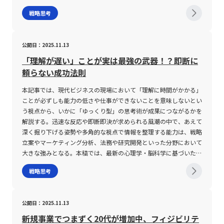
います。特に、個人情報の漏洩やサイバー攻撃への対策は、企業の
シューの特定は容易な作業ではない。多くの組織や個人が直面する
2025年の時流を踏まえつつ、集中戦略の基本概念、メリット・デ
戦略思考
信用を左右する重大な課題であり、専門家によるリスク分析と対策
課題は非常に多岐にわたるため、真に解決すべき本質的な問題を見
メリット、具体的な成功事例、そしてその実践にあたっての注意点
立案が不可欠です。 以上のように、デジタルトランスフォーメー
極めるには、表面的な数字や感覚に頼るだけでは不十分である。事
について、専門的かつ実務的な視点から徹底解説します。 集中戦
ションは、企業の競争力を根本から再定義し、事業環境や市場の変
実やデータに基づいた客観的な分析が不可欠となる。 次に、イシ
略とは 集中戦略とは、企業が自社の経営資源―人材、技術、資金
公開日：2025.11.13
化に即応するための戦略的な取り組みであると言えます。若手ビジ
ューとプロブレムを混同しないことが求められる。前述の通り、プ
―を特定の市場、顧客層、あるいは製品・サービスに絞り込んで投
ネスマンにとって、この分野に精通することは、将来的なキャリア
ロブレムは当面の課題や日常的な問題であるのに対し、イシューは
入する経営手法です。マイケル・ポーター氏によって提唱されたこ
「理解が遅い」ことが実は最強の武器！？即断に
の発展に大きな影響を及ぼすでしょう。 デジタルトランスフォー
より一歩踏み込んだ問題設定である。誤った前提や既成概念に縛ら
の戦略は、主に大企業と資本力で争うことが難しい中小企業が、ニ
頼らない成功法則
メーションの注意点 デジタルトランスフォーメーションを推進す
れてしまうと、本来注力すべき重要な問題が見過ごされる可能性が
ッチな市場で独自の優位性を獲得するために採用されています。市
る上での注意点は多岐にわたります。第一に、技術の急速な進展に
ある。ビジネスでは、既存の業界常識や固定観念にとらわれず、柔
場全体を狙うのではなく、特定の分野に焦点を合わせることで、競
本記事では、現代ビジネスの現場において「理解に時間がかかる」
対する企業内の意識とリソースの乖離が挙げられます。 一方で、
軟な発想で問題を再定義する姿勢が求められる。 また、イシュー
争が激化しにくいブルーオーシャンを狙うとともに、企業が持つ固
ことが必ずしも能力の低さや仕事ができないことを意味しないとい
多くの企業は、単に最新ツールやシステムを導入するだけでは真の
を特定する際には、候補となる複数の課題を立て、それらを比較検
有の強み―技術力やサービス品質、独自のブランディング―を最大
う視点から、いかに「ゆっくり型」の思考術が成果につながるかを
変革は実現しないことを認識し始めています。組織全体での意識改
討するプロセスが重要である。そのためには、「So What?」と問
限に発揮することが可能となります。 具体的には、集中戦略は大
解説する。迅速な反応や即断即決が求められる風潮の中で、あえて
革、すなわちトップマネジメントから現場まで一体となって取り組
い続け、表面的な問題から一歩踏み込んだ本質的な原因やその影響
きく「コスト集中戦略」と「差別化集中戦略」の二通りに分類され
深く掘り下げる姿勢や多角的な視点で情報を整理する能力は、戦略
む体制が求められており、技術導入に伴う投資対効果や実施計画の
を論理的に追及する必要がある。このプロセスの中で、各種前提条
ます。コスト集中戦略は、特定の市場セグメントに対して低コスト
立案やマーケティング分析、法務や研究開発といった分野において
綿密な立案が不可欠です。 また、デジタルトランスフォーメーシ
件や固定的な枠組みを見直し、必要に応じて問題の再定義を行うこ
で製品やサービスを提供することにより、規模の経済を追求する方
大きな強みとなる。本稿では、最新の心理学・脳科学に基づいた知
ョンの過程では、変化に対する社内抵抗や組織文化の停滞が障害と
とが大切である。 さらに、イシューの特定とその解決は必ずしも
法です。対して、差別化集中戦略は、ターゲットとする市場内で独
見を交え、ゆっくり型の真価とその活用法について詳述する。 理
戦略思考
なる場合があります。従来の業務プロセスや慣習に固執する社員に
一筋縄ではいかない。たとえば、マーケティング戦略においては、
自の技術や品質、ブランド価値を高め、他社との差異を明確に打ち
解に時間がかかる人とは 「理解に時間がかかる」という表現は、
対しては、教育研修プログラムやインセンティブ制度を通じて、新
顧客ニーズの変動や市場環境の急激な変化に対応するため、特定の
出すことで顧客からの支持を獲得する手法となります。いずれの手
一見、職場内におけるスピードや即応性が重視される現代におい
技術の利点や将来的なビジョンを明確に伝え、全社的に共通認識を
条件に注目して議論を進める技法が有効である。しかしながら、極
法においても、企業が自身の強みや特性を十分に把握し、戦略の実
て、能力や適正の低さを示唆するかのように捉えられがちである。
公開日：2025.11.13
醸成することが肝要です。 さらに、技術の導入と並行して、適切
端な状況を仮定した場合においても、得られた結論が実際の現場に
施にあたって綿密な市場調査と分析を行うことが不可欠です。 近
しかし、実際にはその背景には個々の認知処理のスタイルや脳の特
なセキュリティ対策やデータ管理体制の整備が求められます。企業
適用可能かどうかは慎重に判断する必要がある。 さらに、イシュ
年のデジタルトランスフォーメーション（DX）の波により、集中
性が大きく影響しており、必ずしも能力の欠如を意味するものでは
新規事業でつまずく20代が増加中、フィジビリテ