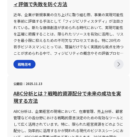
は、ネットワーク環境の脆弱性やサイバー攻撃に対して脆弱な部分
ーを解決するためのプロセスでは、PDCAサイクル（Plan-Do-
戦略の実行環境も大きく変化しています。データ分析技術の進歩や
ない。 例えば、ADHDやHSPといった神経多様性の特性が、人によ
ィ評価で失敗を防ぐ方法
が存在する場合、情報漏洩のリスクだけでなく、企業ブランドや顧
Check-Act）が迅速に回ることが求められる。これは、イシューに
AIの活用により、企業がターゲット市場のニーズやユーザーの声を
っては情報の立体的な整理や深い洞察を促すことがある。また、単
客信頼の損失といった重大な影響を受ける可能性があります。これ
対する取り組みが単なる抽象的な議論に終始せず、具体的な実行と
リアルタイムで把握できるようになりました。これにより、戦略の
に情報を多角的に考察し、細部に目を行き届かせるために時間を要
近年、企業が新規事業の立ち上げに取り組む際、事業の実現可能性
に対応するため、最新のセキュリティ技術や監査体制の導入、さら
その成果の検証を通じて、組織全体の生産性向上に直結するためで
微調整や市場環境の変化に対する迅速な対応が可能となり、リスク
する場合も存在する。こういった「ゆっくり型」の思考は、表層的
を事前に評価する手法として「フィジビリティスタディ」が注目さ
には第三者機関との連携によるリスク管理体制の強化が必要となり
ある。こうしたプロセスの中で、イシューの再定義や新たな課題の
を最小限に抑えながら狙いを定めた市場で優位に立つことができる
な理解ではなく、本質や背景、さらにはその後の応用可能性を重視
れている。新たな価値創造が求められる時代において、実現可能性
ます。 加えて、デジタルトランスフォーメーションは、短期的な
発見が行われることもあるため、常に柔軟かつ戦略的な思考を維持
のです。また、グローバル市場においては、ローカル市場に特化す
する傾向が強い。結果として、初見では他者よりも反応が遅く見え
を正確に把握することは、限られたリソースを有効に活用し、リス
成果を求めすぎると、大きな失敗を招くリスクも内包しています。
する姿勢が不可欠である。 まとめ 以上のように、「イシュー」と
る企業が多様な文化的背景や消費行動に柔軟に対応するため、国際
るが、実際には多面的な分析と長期的な視点に基づいた成果を出し
クを最小限に抑えるための不可欠なプロセスである。特に20代の
変革の過程で、業務効率化や生産性向上などの成果がすぐに現れな
は単なる課題や問題ではなく、業務改善や成長戦略に直結する本質
的な展開も視野に入れた集中戦略が重要視されるようになっていま
ているケースが多い。 このような認識は、最新の脳科学の研究で
若手ビジネスマンにとっては、理論だけでなく実践的な視点を持つ
いケースも多いため、企業は中長期的な視野に立ち、継続的な改善
的な論点である。20代の若手ビジネスマンにとって、イシューを
す。 さらに、集中戦略の遂行は中小企業に留まらず、大企業にと
も支持されており、短期的なアウトプットの速さよりも、長期的な
ことが求められる中で、フィジビリティの概念やその評価プロセ
と評価の仕組みを導入することが望まれます。 このように、デジ
正確に見極め、戦略的に対応する能力は、日々の業務効率を大幅に
っても一部のニッチ市場で有効な手法とされています。巨大な経営
記憶や知見の定着、さらには複数の視点からの問題解決能力におい
ス、さらには注意点を正しく理解することが、今後のキャリア形成
戦略思考
タルトランスフォーメーションを円滑に進めるためには、計画段階
向上させる鍵となる。 まず、イシューの概念は、表面的な「プロ
資源を全社的に分散させる大企業においても、特定の事業分野にお
て、ゆっくり型の思考には大いに価値があることが明らかになって
や事業推進において大きな武器となるであろう。 フィジビリティ
から実行、さらには改善プロセスにいたるまで、全社的かつ戦略的
ブレム」とは異なり、根本原因を追求し長期的な視座で対処すべき
いては「一点突破」の姿勢を貫くことで、競合他社に先駆けた市場
いる。 理解に時間がかかる人の業務効率改善の注意点 現代のビジ
とは 「フィジビリティ(feasibility)」という言葉は、英語において
な取り組みが必須です。若手ビジネスマンにとっても、自身が所属
問題であることを認識する必要がある。これにより、議論の方向性
シェアの拡大が実現されるケースが増加しています。 集中戦略の
ネス現場では「即レス」や「即判断」が求められる場面が数多く存
「実行できること」や「実現可能性」を意味しており、日本語では
する企業のデジタル戦略を理解し、積極的に提案・実施に関与する
公開日：2025.11.13
が明確になり、生産性の向上やインパクトの大きい成果を得られる
注意点 集中戦略は、経営資源を狭い市場に集中的に投入すること
在するため、理解に時間を要する人は、しばしばその能力が適切に
事業の実現可能性、実行可能性、または実現見込みといった表現で
姿勢が重要となります。技術面だけでなく、組織運営、リスク管
可能性が高まる。 また、イシューを正確に特定するためには、客
で効果を発揮する一方で、いくつかのリスクや限界も内包していま
評価されない危険性がある。 まず、会議中や業務の進行中におい
用いられる。フィジビリティは新規事業の企画段階から非常に重視
ABC分析とは？戦略的資源配分で未来の成功を実
理、さらには人材育成まで、幅広い観点から戦略立案を行う能力
観的な事実やデータに基づく分析、ゼロベース思考、ロジックツリ
す。まず第一に、ターゲットとする市場が限定されるために、大手
て、反応が鈍いことが「話を聞いていない」や「能力不足」と誤解
される評価軸であり、市場の動向、技術的な実現性、財務的な裏付
現する方法
が、将来的なリーダーシップを発揮する鍵となるでしょう。 まと
ーなどの視覚的手法の活用が推奨される。さらに、問題特定後の
企業が後から参入してくるリスクがあります。市場が十分に魅力的
されがちである。こうした誤解を避けるためには、反応の遅さを単
け、さらに運用面でのリソースと組織体制など多角的な要素を網羅
め デジタルトランスフォーメーションは、単なる技術革新にとど
PDCAサイクルを短期間で回すことにより、迅速かつ効率的な問題
である場合、大企業が豊富な資金力や技術力をもって参入すること
なる弱点として捉えるのではなく、「確認のために一度整理させて
的に検討する必要がある。 この概念は、新規事業や新商品の開発
ABC分析は、企業経営の現場において、在庫管理、売上分析、顧客
まらず、企業の全体像を刷新する重要な取り組みです。 2025年の
解決と業務改善が実現される。 一方で、イシューの適用にあたっ
で、これまで独占していたニッチ市場が一変する可能性がありま
いただきたい」といった前向きなコミュニケーションを行うことが
に際して、企画が単に斬新であるだけではなく、実際に事業として
管理などの各分野における戦略的意思決定のための有効なツールと
ビジネス環境においては、最新テクノロジーを駆使した変革が新た
ては、固定概念にとらわれず、柔軟な発想と再定義の姿勢が求めら
す。その結果、利益率の低下やシェアの喪失が生じるリスク管理が
重要である。 また、情報を効率的に処理するための具体的な手法
成立するかどうかを判断するために用いられる。フィジビリティが
して広く活用されています。特に、限られた経営資源をどのように
な成長の源泉となっており、業務プロセスの効率化や新たな顧客価
れる。これにより、単に目の前の課題に対応するだけでなく、根本
求められます。 次に、環境変化への脆弱性も集中戦略の大きな注
として、文章や会議内容を「見出し→要約→詳細」という順序で整
高いプロジェクトは、事前に実現可能性の評価を通じてリスクを洗
配分し、効率的に活用するかが問われる現代のビジネスシーンにお
値の創造、さらには企業文化の変革を通じて、持続可能な競争力を
的な変革を促進することが可能となる。 総じて、現代ビジネスに
意点です。特定の市場に絞り込むということは、その市場自体が成
理し、必要なキーワードやメモを取ることで、後から情報を再構築
い出し、企業が投資すべき価値があるかどうかを見極める手段とな
いて、ABC分析の意義は極めて高いと言えます。2025年の現在、