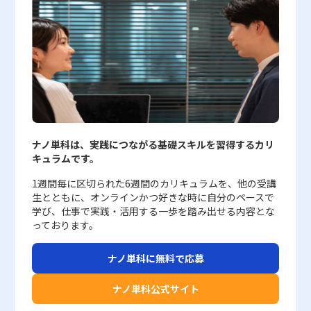
オンを導入する際には、明確な目標設定と事前の十分なコミュニケ
がないように留意しなければなりません。 次に、ビジネス環境は
水平型多角化戦略は、自社の主力事業で培った技術や生産ライン、
設定される。これにより、各プロジェクトの独自の強みと弱みが浮
継続的に最適な経営判断をサポートする仕組みとして定着させるべ
ーション、関係者全員の理解と協力体制が不可欠である。また、一
急速に変化しているため、作成したキャンバスを固定的に捉えるの
販売網などのリソースを類似した市場に応用することで実現されま
かび上がり、投資判断やリソースの最適配分に活用されている。
きです。20代の若手ビジネスマンにとって、ABC分析の活用は業務
時的な業務負荷の増加や、導入に際してのコスト・時間といった側
ではなく、定期的な更新と検証が必要です。市場動向、技術革新、
す。例えば、自動車メーカーが得た製造技術をバイクや農機市場に
また、フィジビリティスタディの注意点として、単に「実現可能」
改善の具体的な一歩となると同時に、データドリブンな戦略構築の
面も踏まえ、全体計画の策定が重要となる。 ハンズオン支援の実
顧客のニーズ変化などに応じ、タイムリーな情報反映を行うこと
展開するケースが挙げられ、この戦略は比較的低い初期投資で新市
と判断されただけでは事業成功の保証にはならないとの認識も必要
基本スキルとして極めて重要です。市場環境の変化が激しい現代に
践事例 実際にハンズオン支援を取り入れている企業は、経営改善
が、ビジネスモデルの有効性を保つために極めて重要となります。
場に参入できるメリットがあります。次に、集中型多角化戦略は、
である。実現可能性の高いプロジェクトであっても、その後の市場
おいて、経営判断の精度向上と資源配分の最適化は、企業の競争力
や新規事業開拓において顕著な効果を上げている。たとえば、ベン
また、キャンバス自体は抽象的であるため、具体的な数値やエビデ
既存事業で培ったノウハウを新しい市場や事業分野に転用する手法
投入や運用段階で新たな課題が生じる場合も少なくない。これらの
を左右する大きな要因となります。したがって、ABC分析の各ステ
チャー企業に対して、資金提供とともに経営支援を行う投資ファン
ンスを伴わないままでは、実務上の意思決定に対する説得力が欠如
です。最近のコロナ禍では、酒造メーカーが従来の技術を活かして
リスクを前提に、事前検証とともに柔軟な運用計画を併せ持つこと
ップや注意点を正しく押さえ、分析結果に基づいた具体的な施策を
ドでは、派遣された専門家が現場で具体的な業務プロセスの改善を
する可能性があります。各項目において、内部データや市場調査結
消毒用アルコールの生産に着手した事例などが示すように、この戦
が、安定した事業推進における鍵となる。 まとめ フィジビリティ
立案・実行することが、若手ビジネスマンのキャリアにおいても大
実施し、数ヶ月以内に黒字化を達成するケースが報告されている。
果、顧客インタビューの結果を積極的に取り入れることで、説得力
略は外部環境の変化に即応する柔軟性を持ちます。第三に、垂直型
スタディは、現代の新規事業において欠かすことのできない評価プ
いに役立つと考えられます。この手法を積極的に取り入れること
こうした成功事例は、ハンズオンが単なる理論的な指導に留まら
と信頼性を高める必要があります。 さらに、チーム全体での共有
多角化戦略は、サプライチェーンの上流や下流に進出し、既存の業
ナノ単科は、実践につながる基礎スキルを習得するカリ
ロセスである。事前に事業の実現可能性を多角的に検証すること
で、限られたリソースを最大限に活かし、企業全体の効率化および
ず、実務レベルで企業の業績を向上させる実証的なアプローチであ
ツールとして活用する場合、メンバー間での認識のズレが発生しな
務フローや流通網を活用するアプローチです。たとえば、繊維メー
キュラムです。
で、資金の無駄な投入や過剰なリスクを回避し、より着実に事業化
収益性向上に貢献することができるでしょう。また、ABC分析を通
ることを示している。 また、IT企業におけるハンズオン研修で
いよう、十分なコミュニケーションと合意を形成するプロセスが不
カーがアパレル製品の開発に乗り出すことや、ファストフード企業
へと進むための判断材料を提供してくれる。新規事業においては、
して得られる知見は、日々の業務改善のみならず、長期的なビジネ
は、実際のプロジェクトに参加することにより、研修生が短期間に
可欠です。特に、各要素の解釈や優先順位の違いに起因する内部対
が食品加工や原材料生産に進出するケースが該当します。この戦略
1週間毎に区切られた6週間のカリキュラムを、他の受講
市場分析、技術評価、財務的なシミュレーション、そして運用面で
ス戦略の策定にも直結するため、各部署間での情報共有や改善活動
高度なプログラミングスキルや問題解決能力を身につけ、即戦力と
立を防ぐために、ディスカッションの場を設け、透明性の高い情報
は、企業全体として生産から販売までのプロセスで連携を強め、コ
生とともに、オンラインかつ好きな時に自分のペースで
の組織体制の整備といった、多様な評価視点が必要とされる。その
においても非常に有用です。最終的に、ABC分析は企業の成長戦略
して活躍するという成功例が数多く存在する。こうした取り組み
共有を図ることが成功の鍵となります。 さらに、ビジネスモデル
スト削減と効率化を同時に実現できる点が特徴です。最後に、集成
学び、仕事で実践・活用する一歩を踏み出せる内容とな
ためには、SWOT分析などのフレームワークを活用し、客観的かつ
とリスクマネジメントを両立させるための重要なツールであり、現
は、従来の座学中心の研修では得られなかった実務能力を養ううえ
キャンバスは多くの要素を網羅しているため、一見すると情報が散
型多角化戦略（コングロマリット型多角化戦略）は、既存事業とは
っております。
体系的なアプローチで評価を実施することが求められる。 また、
代のビジネス環境下では、その導入および活用が成功への鍵となる
で、非常に効果的であると評価されている。 さらに、行政支援プ
漫になりがちです。情報が過剰であると分析の精度が低下し、かえ
全く異なる分野への進出を目指すハイリスク・ハイリターンな戦略
フィジビリティスタディはその性質上、プロジェクト開始前の評価
ことは間違いありません。これからのビジネスパーソンは、こうし
ログラムとして中小企業基盤整備機構が実施するハンズオン支援で
って意思決定の混乱を招く可能性があるため、各要素ごとに「要
です。この場合、M&Aを活用し、異業種との統合を通じて新たな市
ナノ単科に無料で応募
に留まらず、事業推進の各段階で継続して見直しを行うことが必要
た分析手法を理解し、具体的な数値に基づいた戦略的な判断を下す
は、専門家と支援チームが連携して企業の経営改革プロジェクトを
点」を絞り、シンプルかつ明確な記述を心掛けることが求められま
場を開拓することが求められます。大手コンビニエンスストアが
である。特に、環境の変化や新たに発生するリスクに柔軟に対応す
ことが求められます。ABC分析の意義を正しく捉え、実践に落とし
推進。企業が自社内で抱えるさまざまな課題に対して、現場重視の
す。 このように、ビジネスモデルキャンバスを活用する際には、
ATM事業を吸収し、金融業務にも参入した事例は、この戦略の代表
ナノ単科公式サイト
るためには、内部だけでなく外部の専門家の意見を取り入れ、定期
込むことで、将来に向けた確固たる経営基盤を築く一助となるでし
アプローチで具体的な解決策を提案し、実行に移すことにより、地
その利便性と同時に、定期的な更新、具体的なデータの提供、そし
的な例として知られています。 多角化戦略の成功事例とその要因
的な再評価を実施することが効果的である。 若手ビジネスマンと
ょう。
域経済全体の活性化に寄与している。 ハンズオン導入のポイント
てチーム内外での共有方法に十分な配慮が必要です。これらの注意
多角化戦略の成功事例として最も注目すべきは、富士フイルムおよ