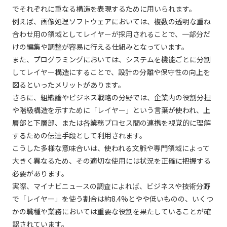
でそれぞれに重なる構造を表現するために用いられます。
例えば、画像処理ソフトウェアにおいては、複数の透明な重ね
合わせ用の領域としてレイヤーが採用されることで、一部分だ
けの編集や調整が容易に行える仕組みとなっています。
また、プログラミングにおいては、システムを機能ごとに分割
してレイヤー構造にすることで、設計の分離や保守性の向上を
図るといったメリットがあります。
さらに、組織論やビジネス戦略の分野では、企業内の役割分担
や階級構造を示すために「レイヤー」という言葉が使われ、上
層部と下層部、または各業務プロセス間の連携を視覚的に理解
するための伝達手段として利用されます。
こうした多様な意味合いは、使われる文脈や専門領域によって
大きく異なるため、その適切な使用には状況を正確に把握する
必要があります。
実際、マイナビニュースの調査によれば、ビジネスや技術分野
で「レイヤー」を使う割合は約8.4%とやや低いものの、いくつ
かの職種や業務においては重要な役割を果たしていることが確
認されています。