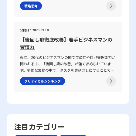
戦略や心得について、最新の事例とともに解説します。グ
レゼンテーション、会議、さらにはオンラインツールを介
段階的な投資戦略を十分に練ることが不可欠です。これにより、主
事で話が噛み合わない人との対処法を模索する上での鍵と
戦略思考
ローバル化が進み、テクノロジーの急速な発展や市場環境
した対話など、多岐にわたるシーンで求められます。この
力事業とのバランスを保ちながら、新たな市場での成功を狙うこと
なっています。 仕事で話が噛み合わない人との対処法の注
の変動が続く2025年のビジネスシーンにおいて、いかにし
能力は、家庭教育や学校教育の枠を超え、実際の業務経験
が可能となります。多角化戦略は、外部環境の変動に対するリスク
意点 ビジネス環境において、特に「仕事で話が噛み合わな
て自身の企業やキャリアを戦略的に舵取りし、激戦区であ
や日常生活での相互作用を通じて自然に身につく側面が強
ヘッジとしても、また企業全体の活性化や成長促進のための重要な
い人との対処法」を実践する際には、いくつかの注意点を
るレッドオーシャンを勝ち抜くのか、その具体的な手法と
く、個人の素質と経験が複雑に絡み合っています。「ビジ
公開日：2025.09.18
取り組みとして、今後も一層注目される戦略であると言えるでしょ
踏まえる必要があります。まず、会話の基本となる前提条
注意点を体系的に整理しました。 レッドオーシャンとは
ネスにおけるコミュニケーション能力」における成功の鍵
う。若手ビジネスマンをはじめとする新世代の経営者にとっては、
件を共有することが不可欠です。会議や打ち合わせの冒頭
【後回し癖徹底改善】若手ビジネスマンの
「レッドオーシャン」とは、既存市場における熾烈な競争
は、論理的思考、傾聴力、発信力といった要素を統合し、
単に知識として留まらず、自社の強みを深く理解し、適切に応用す
で議論のゴールや目的、前提条件を再確認することで、話
環境を表す比喩表現です。この概念は、2005年にW・チャ
習慣力
相手に正確かつ効果的なメッセージを伝えることで、相手
るための実践的な戦略として、多角化戦略を学ぶことは今後のキャ
の軸がぶれるのを防ぐことができます。具体的な対策とし
ン・キムとレネ・モボルニュによって提唱された『ブル
の行動変容を促す点にあります。 近年、ICT技術の進展に
リアにおいて大きな財産となるはずです。企業が変化する市場環境
ては、以下の点が挙げられます。・まず、話の内容は具体
近年、20代のビジネスマンの間で生産性や自己管理能力が
ー・オーシャン戦略』にて取り上げられ、赤く血に染まっ
より、メール、チャット、ビデオ会議など多様なコミュニ
に迅速に対応し、持続的な成長を遂げるための具体策として、今回
的に整理し、主語と述語を明確にすることが重要です。特
問われる中、「後回し癖の改善」が強く求められていま
た海をイメージすることで、限られた需要を巡って多数の
ケーション手法が登場しました。しかし、テキストや非対
紹介した多角化戦略の考え方と成功のポイントを、ぜひ今後の経営
に急いでいる状況や複雑な問題を扱う場合、あいまいな表
す。多忙な業務の中で、タスクを先延ばしにすることで生
企業が激しく争う状況を表現しています。特に、レッドオ
面のやりとりは時に「既読未読」「いいね」といった簡易
戦略の中に取り入れていただきたいと考えます。
現を避け、論点を整理して伝える努力が必要です。・次
じるストレスや自信喪失、生産性の低下は、キャリア形成
ーシャの 戦い方としてのアプローチは、価格競争に終始し
な反応だけに頼る傾向があり、誤解や遅延が発生する可能
クリティカルシンキング
に、相手の理解度を随時確認することが推奨されます。た
において決定的なマイナス要素となりかねません。この記
やすい市場の中で如何にして自社の独自性を打ち出すか、
性があります。このため、現代のビジネスシーンでは、対
とえば、「私の理解ではこの点ですが、〇〇さんのお考え
事では、先延ばし癖の本質とその背景にある理由を整理す
また効率化やコスト削減、ニッチ市場への特化を通じて勝
話の意図や背景、さらには相手の心理状態などを正確に把
はどうでしょうか？」といった確認を行うことで、認識の
るとともに、具体的な改善策として8つの方法を提示して
利を収めるかという戦略に注目が集まります。 競争環境の
握する高度な能力がますます求められているのです。 そも
ズレを未然に防ぐことが可能です。・また、どのような場
いきます。業務の効率や精神的な安定を目指すためには、
激化は、単に製品やサービスの質を向上させるだけでは勝
そもコミュニケーションとは、人々が互いの考え、感情、
面であっても、一度会話を中断し、再度仕切り直す選択肢
単なる時間管理だけでなく、心理的な側面にも目を向ける
ち抜けない現実を反映しています。レッドオーシャン市場
価値観を伝え合い、理解し合う一連のプロセスです。これ
も有効です。特に、重要な会話内容や方針確認の際には、
必要があります。ここで取り上げる「後回し癖の改善」と
では、既存の大手企業だけでなく、新規参入者との熾烈な
は単なる情報伝達に留まらず、感情や非言語的な要素を含
十分な準備をしてから再度対話を試みることが、後のトラ
いうキーワードを軸に、先延ばし癖がもたらすリスクと、
争いが交錯し、限られた市場シェアの取り合いが続きま
注目カテゴリー
む複合的なプロセスであり、相手にどこまで伝わったか、
ブル回避に寄与します。・さらに、自己の思考を論理的に
改善に向けた実践的アプローチを解説します。 先延ばし癖
す。そのため、レッドオーシャンの戦い方においては、自
あるいは誤解が生じたかを見極める能力が必要となりま
整理する力を高めることで、情報の伝達精度が向上し、結
とは 先延ばし癖とは、必要なタスクや業務を期限内に着
社の強みや独自性を生かした戦略立案が不可欠となりま