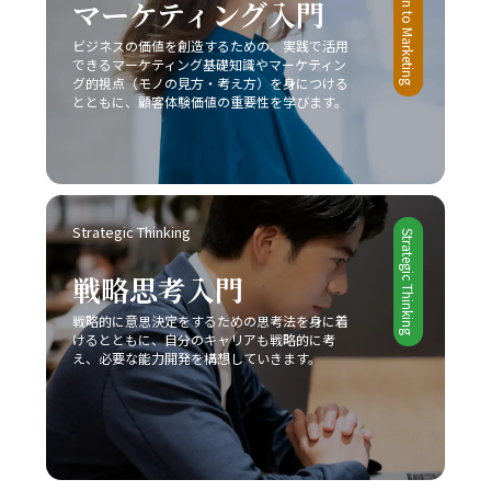
Introduction to Marketing
マーケティング入門
た、デジタル技術や最新の市場動向を取り入れることで、
た人生への道を切り開くための大きな一歩となるでしょ
従来の戦略だけでなく新たなビジネスモデルの構築が求め
ビジネスの価値を創造するための、実践で活用
う。
られています。 今後のビジネスシーンは、一層熾烈な競争
できるマーケティング基礎知識やマーケティン
と急速な市場変化が予想されるため、レッドオーシャン 戦
グ的視点（モノの見方・考え方）を身につける
い方においても、常に柔軟な発想と先を見据えた戦略が必
とともに、顧客体験価値の重要性を学びます。
要です。成功事例に見ると、スターバックス、コカ・コー
ラ、トヨタ自動車などが、自社の独自性を武器にして激戦
区を勝ち抜いていることからも、自社の強みをしっかりと
把握し、独自の価値提案を行うことの重要性が理解できる
でしょう。さらに、競合他社との違いを明確にし、適切な
Strategic Thinking
タイミングで戦略の見直しと改善を図ることで、どのよう
Strategic Thinking
な厳しい市場環境でも勝利を掴むことが可能となります。
戦略思考入門
最終的に、レッドオーシャンの戦い方においては、単なる
生存戦略ではなく、今後も持続的な成長を実現するための
戦略的に意思決定をするための思考法を身に着
基盤として、企業やビジネスパーソン自身が常に学び、挑
けるとともに、自分のキャリアも戦略的に考
戦し続ける姿勢が求められます。現代の急激な変革期にお
え、必要な能力開発を構想していきます。
いて、若手ビジネスマンが自らのキャリアと企業の成長を
支えるためにも、戦略的思考と柔軟な対応力を身につけ、
レッドオーシャンの荒波を乗り越えるための確固たる手法
を確立することが今後の成功に直結すると言えるでしょ
う。