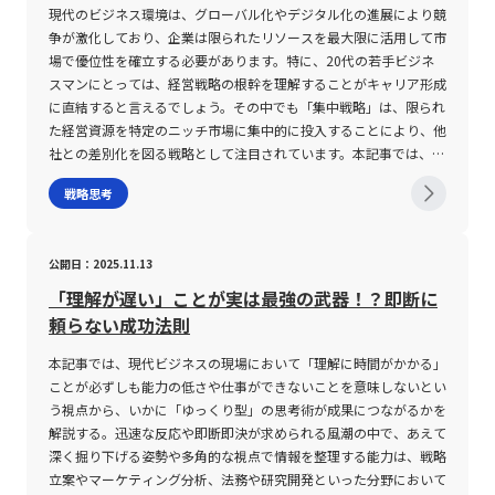
員一人ひとりの意識改革や新たな働き方の浸透が必要不可欠です。
ーは「プロブレム」と呼ばれる、目の前に現れる個別の課題と区別
現代のビジネス環境は、グローバル化やデジタル化の進展により競
これにより、企業は変化の激しい市場環境に柔軟に対応できる体制
される。プロブレムは短期的かつ限定的なものに留まるのに対し、
争が激化しており、企業は限られたリソースを最大限に活用して市
を整え、持続的な成長を達成するための基盤を作り上げることが可
イシューは長期的な視座で物事の核心を突くものであり、ゼロベー
場で優位性を確立する必要があります。特に、20代の若手ビジネ
能となるのです。 さらに、デジタル技術の急速な進展に伴い、企
ス思考やロジックツリーの活用を通して検討されることが多い。こ
スマンにとっては、経営戦略の根幹を理解することがキャリア形成
業は新たなセキュリティリスクやプライバシー問題にも直面してい
れにより、表面的な問題解決だけでなく、根本原因の追求と業務改
に直結すると言えるでしょう。その中でも「集中戦略」は、限られ
ます。これに伴い、技術的な導入・運用と並行して、ガバナンス体
善のサイクルが維持される。 「イシュー」の注意点 イシューを効
た経営資源を特定のニッチ市場に集中的に投入することにより、他
制の強化や、法令遵守に関する取り組みが求められるようになって
果的に活用するためには、いくつかの注意点が存在する。まず、イ
社との差別化を図る戦略として注目されています。本記事では、
います。特に、個人情報の漏洩やサイバー攻撃への対策は、企業の
シューの特定は容易な作業ではない。多くの組織や個人が直面する
2025年の時流を踏まえつつ、集中戦略の基本概念、メリット・デ
戦略思考
信用を左右する重大な課題であり、専門家によるリスク分析と対策
課題は非常に多岐にわたるため、真に解決すべき本質的な問題を見
メリット、具体的な成功事例、そしてその実践にあたっての注意点
立案が不可欠です。 以上のように、デジタルトランスフォーメー
極めるには、表面的な数字や感覚に頼るだけでは不十分である。事
について、専門的かつ実務的な視点から徹底解説します。 集中戦
ションは、企業の競争力を根本から再定義し、事業環境や市場の変
実やデータに基づいた客観的な分析が不可欠となる。 次に、イシ
略とは 集中戦略とは、企業が自社の経営資源―人材、技術、資金
公開日：2025.11.13
化に即応するための戦略的な取り組みであると言えます。若手ビジ
ューとプロブレムを混同しないことが求められる。前述の通り、プ
―を特定の市場、顧客層、あるいは製品・サービスに絞り込んで投
ネスマンにとって、この分野に精通することは、将来的なキャリア
ロブレムは当面の課題や日常的な問題であるのに対し、イシューは
入する経営手法です。マイケル・ポーター氏によって提唱されたこ
「理解が遅い」ことが実は最強の武器！？即断に
の発展に大きな影響を及ぼすでしょう。 デジタルトランスフォー
より一歩踏み込んだ問題設定である。誤った前提や既成概念に縛ら
の戦略は、主に大企業と資本力で争うことが難しい中小企業が、ニ
頼らない成功法則
メーションの注意点 デジタルトランスフォーメーションを推進す
れてしまうと、本来注力すべき重要な問題が見過ごされる可能性が
ッチな市場で独自の優位性を獲得するために採用されています。市
る上での注意点は多岐にわたります。第一に、技術の急速な進展に
ある。ビジネスでは、既存の業界常識や固定観念にとらわれず、柔
場全体を狙うのではなく、特定の分野に焦点を合わせることで、競
本記事では、現代ビジネスの現場において「理解に時間がかかる」
対する企業内の意識とリソースの乖離が挙げられます。 一方で、
軟な発想で問題を再定義する姿勢が求められる。 また、イシュー
争が激化しにくいブルーオーシャンを狙うとともに、企業が持つ固
ことが必ずしも能力の低さや仕事ができないことを意味しないとい
多くの企業は、単に最新ツールやシステムを導入するだけでは真の
を特定する際には、候補となる複数の課題を立て、それらを比較検
有の強み―技術力やサービス品質、独自のブランディング―を最大
う視点から、いかに「ゆっくり型」の思考術が成果につながるかを
変革は実現しないことを認識し始めています。組織全体での意識改
討するプロセスが重要である。そのためには、「So What?」と問
限に発揮することが可能となります。 具体的には、集中戦略は大
解説する。迅速な反応や即断即決が求められる風潮の中で、あえて
革、すなわちトップマネジメントから現場まで一体となって取り組
い続け、表面的な問題から一歩踏み込んだ本質的な原因やその影響
きく「コスト集中戦略」と「差別化集中戦略」の二通りに分類され
深く掘り下げる姿勢や多角的な視点で情報を整理する能力は、戦略
む体制が求められており、技術導入に伴う投資対効果や実施計画の
を論理的に追及する必要がある。このプロセスの中で、各種前提条
ます。コスト集中戦略は、特定の市場セグメントに対して低コスト
立案やマーケティング分析、法務や研究開発といった分野において