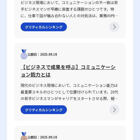
実践的な改革を行うための手法として、ハンズオンは理論と実務の
有の注意点が存在するため、導入前に十分な検討とシミュレーショ
ビジネス現場において、コミュニケーションの不一致は若
架け橋として機能する。変化の激しい市場環境において、迅速な対
ンが不可欠となります。 多角化戦略成功のためのポイント 多角化
手ビジネスマンが早期に直面する課題のひとつです。特
応と柔軟な思考は成功の鍵となる。今後も、この実践的アプローチ
戦略を成功に導くためには、以下の4つのポイントが重要です。ま
に、仕事で話が噛み合わない人との対処法は、業務の円滑
を通じた支援策は、企業内外での取り組みを深化させ、経営改革の
ず第一に、市場および顧客の詳細な調査と分析は必須です。新規分
な遂行や信頼関係の構築に直結する重要なテーマです。
クリティカルシンキング
加速や人材育成の強化に寄与するであろう。
野に進出する際、仮説に基づいた調査を繰り返し行い、マーケット
2025年の現代において、情報の多様化や働き方の変化が進
の特性や顧客の潜在ニーズを正確に把握することが大切です。 第
む中、明確な意図伝達が求められ、話がかみ合わない状況
二に、パートナー連携を強化することが挙げられます。自社単独で
を改善するための具体的手法が注目されています。本記事
は限られたリソースしか投入できない場合、信頼できるパートナー
では、なぜ「話が噛み合わない状態」が生じるのか、その
との協業によって、資金や技術の面でリスクヘッジを図ることが可
公開日：2025.09.18
原因と背景を整理するとともに、仕事で話が噛み合わない
能です。特に中小企業やスタートアップの場合、戦略的アライアン
人との対処法を具体的に解説します。多くの若手ビジネス
【ビジネスで成果を呼ぶ】コミュニケーシ
スは効率的な新規事業展開の鍵を握ります。第三に、既存サービス
マンが抱えるコミュニケーションギャップについて、論理
ョン能力とは
のマイナーチェンジや市場の微調整を行うアプローチも効果的で
的思考を交えて解説し、実務で役立つヒントを提供しま
す。既存の顧客基盤や販売チャネルを活用しつつ、少しの調整で新
す。 話がかみ合わない状態とは ビジネスシーンにおける
現代のビジネス現場において、コミュニケーション能力は
たな市場に対応できる場合、その迅速な対応が競争力を高める手段
「話がかみ合わない状態」とは、意図や目的の認識のズ
最重要スキルのひとつとして位置付けられています。20代
となります。第四に、完全に新規の事業立ち上げにおいては、初期
レ、情報の伝達不足、さらには前提条件の違いにより、相
の若手ビジネスマンがキャリアをスタートさせる際、報
投資を小規模に抑え、段階的な成長を目指すことが推奨されます。
手と効果的なコミュニケーションが図れない状況を指しま
告・連絡・相談はもちろん、上司・部下、部署間、さらに
大規模な投資を一気に行うと、失敗した場合の財務リスクが非常に
す。多くの場合、このような現象は一方的な問題ではな
クリティカルシンキング
は対外の取引先との関係構築にもおいて、この能力は不可
大きくなるため、リスク管理を徹底することが求められます。これ
く、双方の認識の不一致や話の抽象度が高すぎることから
欠です。この記事では「ビジネスにおけるコミュニケーシ
らのポイントを踏まえ、既存事業とのシナジー効果を最大限に活用
生じます。たとえば、上司や先輩、同僚との会話におい
ョン能力」に焦点を当て、その定義から具体的なスキルの
しながら、柔軟に戦略を調整する体制が、多角化戦略の成功に直結
て、伝えたい内容が具体性に欠け、相手に正確に意図が伝
構成要素、日々の実践方法、注意すべきポイントまで、専
するのです。 まとめ 本記事では、現代の激変する市場環境におけ
わらないことが挙げられます。前提条件や目的が共有され
公開日：2025.09.18
門性の高い視点で徹底解説します。また、ICTツールが急
る成長戦略としての多角化戦略について、4つの主要な類型（水平