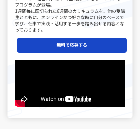
経験が示すように、「話の前提条件を合わせる」ことは、
ことが求められます。先延ばし癖に取り組むプロセスは、
の喪失というリスクもあるため、バランスを見極めること
プログラムが登場｡
ず、情報伝達とコミュニケーションの違いに注意が必要で
双方のコミュニケーションの齟齬を防ぐ第一歩です。たと
自分自身を見つめ直し、効率的な業務遂行と成長機会を確
1週間毎に区切られた6週間のカリキュラムを、他の受講
が重要です。 第三に、ニッチ戦略です。市場全体ではな
す。単なるデータや数字の伝達が成功したとしても、相手
えば、新たなプロジェクトのキックオフミーティングで
実に捉えるための重要なステップと言えるでしょう。 近年
生とともに、オンラインかつ好きな時に自分のペースで
く、特定の顧客セグメントや特定のニーズに特化すること
がその情報をどう受け取り、行動に移すかはまた別の問題
は、各参加者が同じゴールと進行予定を共有することで、
は特に、テクノロジーの発展とともに多様な働き方が広が
学び、仕事で実践・活用する一歩を踏み出せる内容とな
で、競争相手の少ない領域を開拓します。高級車市場にお
です。「ビジネスにおけるコミュニケーション能力」にお
後の誤解を避けることができます。また、日常的なコミュ
る中で、自己管理能力が強く問われるようになりました。
っております｡
けるポルシェの例は、限られた層に対して圧倒的なブラン
いては、相手に正しく意図が伝わるかどうかが重要であ
ニケーションにおいても、相手の表情や声のトーン、さら
その中で「後回し癖の改善」に取り組むことは、単なる習
ド価値を提供する成功例と言えるでしょう。この戦略は、
り、結果として行動変容が起こることが成功指標となりま
には話の流れからその理解度を汲み取る姿勢が重要です。
慣の見直しにとどまらず、自己のキャリア戦略を見直すた
レッドオーシャンの戦い方の一環として、自社の強みや専
無料で応募する
す。 また、コミュニケーションには必ずしも相手に完全に
経験豊富なマネージャーの中には、相手の話し方をよく観
めの重要な要素ともなっています。次のセクションでは、
門性を最大限に活かすための戦略として注目されていま
伝えることができないという不確実性があります。言葉だ
察し、適宜「確認の質問」を挟むことで、対話の精度を高
先延ばし癖がもたらす具体的な影響と、注意すべきポイン
す。 市場の変化と戦略の進化 テクノロジーの進化、グロ
けでは伝えきれない非言語的要素、例えば身振り手振りや
める手法を実践している方もいます。さらに、後日話の内
トについて詳述していきます。 先延ばし癖の注意点 先延
ーバルな競争、そして顧客ニーズの多様化により、現代の
表情、声のトーンなどが大きな役割を果たしており、これ
容を再整理し、改めて議論を行う「仕切り直し」も効果的
ばし癖に対して注意すべきポイントは多岐に渡ります。ま
市場環境はかつてないほど複雑かつダイナミックになって
らを適切に使い分けることが求められます。誤解を生むリ
です。特に、感情が絡んだ会話や大きな意思決定が必要な
ず、先延ばし癖が進行すると、日々の業務に対する自己効
います。さらに、デジタルトランスフォーメーション
スクがあるため、「既読」や「いいね」など、オンライン
シーンでは、一度話題を持ち帰り、冷静な判断のもとで再
力感が低下し、やがて自信を失う危険性が高まります。仕
（DX）の波に乗ることで、従来のビジネスモデルに大きな
での簡素なサインに依存しすぎると、真意が伝わらず、結
度議論を交わすことで、双方にとって納得のいく結論に至
事を着手するたびに「また先延ばしをしてしまった」とい
変革が起きています。このような時代で「レッドオーシャ
果として混乱が生じる恐れがあります。 さらに、自分自身
ることが期待されます。最後に、自己の伝達力を向上させ
う自己否定的な考えが自己評価を下げ、メンタルの悪循環
ンの戦い方」を模索する際、伝統的な戦略だけではなく、
のバイアスにも気を付ける必要があります。各個人が持つ
るために、日常的に論理的思考をトレーニングすることが
を生むことになります。また、タスクが山積みになること
デジタル技術の活用や情報分析に基づく意思決定が求めら
固定概念や先入観は、意図しない誤解やコミュニケーショ
重要です。論理的に物事を整理し、因果関係を明確にする
により、精神的・肉体的なストレスが急増する点にも十分
れるようになりました。 例えば、デジタルマーケティング
ンのズレを引き起こす原因となりえます。自分の考えが常
習慣は、情報の抜け漏れを防ぎ、効率的なコミュニケーシ
な注意が必要です。 さらに、生産性の低下は、個人だけで
やビッグデータ解析を駆使して市場の動向をリアルタイム
に正しいという前提に立たず、相手の立場や背景を十分に
ョンの基盤となります。若手ビジネスマンが自身のキャリ
はなく、組織全体に悪影響を及ぼす可能性があります。プ
で把握し、消費者のニーズの変化に迅速に対応する手法
理解しながら対話を進めることが、円滑なコミュニケーシ
アを磨く上で、これらの手法を実践することは、長期的な
ロジェクトの進行が遅れることで、チームメンバー間の連
は、競合他社に先駆けた効果的な戦略です。SNSやオンラ
ョンを促進します。 また、論理と感情のバランスが重要で
成長にも大きく寄与するでしょう。これらの具体的な対処
携が乱れ、結果として全体のパフォーマンスが低下するリ
インプラットフォームでのブランディングも、従来の広告
す。ビジネスシーンでは、論理的な説明が求められる場面