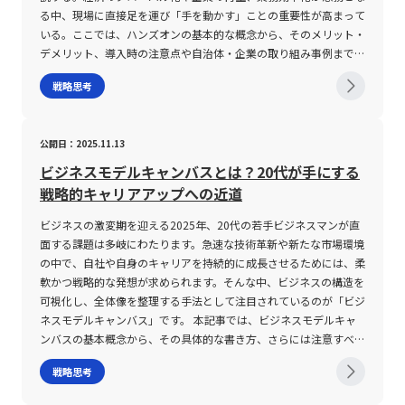
での信頼性を高め、次世代のリーダーとしての地位を確固たるもの
性に直結する重要な要素です。 さらに、戦略の狙いがあまりにも
自分自身の認知プロセスを正しく把握し、その上で効率的なインプ
どが検討される。技術面では、必要な技術が自社に備わっている
単に分類を行うというだけでなく、各ランクごとに適切な施策を展
る中、現場に直接足を運び「手を動かす」ことの重要性が高まって
とするでしょう。未来のビジネス環境は、変革と革新の連続であ
狭い場合、将来的な事業拡大の足かせとなり得ます。市場が持つ成
ット・アウトプットの方法を構築することが不可欠である。 具体
か、または外部調達が可能かどうか、さらにはその技術が市場の要
開するための具体的な戦略を導出するためのツールとしても評価さ
いる。ここでは、ハンズオンの基本的な概念から、そのメリット・
り、その中で自らの可能性を最大限に引き出すための準備と実践
長ポテンシャルや競合の動向を的確に把握することが、狙いを広げ
的な手法としては、まず情報を受け取る際に、全体の構造と主要な
求に応えるものであるかを評価する。財務面では、プロジェクトを
れています。現代においては、在庫管理の効率化、販売戦略の最適
デメリット、導入時の注意点や自治体・企業の取り組み事例まで幅
が、まさに今求められているのです。
ずに独占的な市場シェアを維持するためのカギとなります。例え
ポイントを把握し、その後、重要な部分に対して図解やメモを作成
推進するために必要な投資額や、投資に対するリターン、損失やリ
化、さらに顧客管理におけるLTV（顧客生涯価値）の向上を実現す
広く網羅する。 ハンズオンとは ハンズオンとは、直訳すると「手
戦略思考
ば、初期段階では極めて狭い市場で勝利を収めたとしても、その市
することで、理解の深化と情報の整理を図る方法が挙げられる。
スクの予測が行われる。そして、運用面では、プロジェクトを持続
るために、ABC分析の実施が重要視されています。本手法が注目さ
を動かす」という意味であり、単に座学や理論を学ぶのではなく、
場が成熟するにつれて新たなニーズが生まれる可能性があり、時に
さらに、重要な会議や打ち合わせの前に、関連する資料や背景知識
可能に運営するための組織体制や人的リソース、必要なノウハウが
れる背景には、経営環境の不透明感の中で、優先すべき対象を明確
実際の業務現場において具体的な体験を通してスキルや知識を習得
その機会を逃すと逆に競争力を失う事態にも発展しかねません。経
を予習することで、議論において自分のペースで情報の確認がで
整備されているかどうかが重要な評価ポイントとなる。 なお、フ
にする必要性がある点が挙げられます。特に、若手ビジネスマンに
する手法を指す。企業においては、M&Aや投資の対象企業に対し
営者や若手ビジネスマンは、こうしたリスクと向き合いつつ、戦略
公開日：2025.11.13
き、結果的に「深く捉える力」が発揮される。 また、ゆっくり型
ィジビリティスタディは単なる調査を超え、SWOT分析などのマー
とって、ABC分析を適切に活用することは、戦略的思考や業務プロ
て、自社の優秀な役員や専門家を派遣し、現場で直接マネジメント
的な柔軟性を確保するための長期的視点を持つことが求められま
の強みは、単一のタスクに対する集中力が高い点にも見受けられ
ケティング環境のフレームワークと組み合わせることで、事業計画
セスの合理化に大きく寄与するでしょう。 ABC分析の注意点 ABC
や経営支援を行うスタイルが一般的である。また、IT分野では、エ
ビジネスモデルキャンバスとは？20代が手にする
す。 総じて、集中戦略の実行には、対象市場の見極め、リスクマ
る。例えば、戦略立案やデータ分析、ライティングといった職種に
の精度を高める役割も担う。SWOT分析により、自社の強みや弱
分析の導入にあたっては、いくつかの注意点を十分に理解しておく
ンジニアが実際にシステム開発や運用の現場を体験することで、新
戦略的キャリアアップへの近道
ネジメント、そして継続的な市場分析が必要不可欠です。一度設定
おいては、即時の反応よりも、じっくりと問題の本質を見極め、複
み、外部環境の機会および脅威を体系的に整理することが可能とな
必要があります。まず第一に、データの正確性が重要です。正確な
たな技術を実践的に学ぶことが求められるため、ハンズオンの研修
した戦略に固執せず、市場の変動や競合環境の変化に柔軟に対応で
数の選択肢を検討する力が求められる。 そして、反応が遅いとい
り、フィジビリティの評価結果をより明確な形で導き出すことがで
売上データや在庫データ、さらには顧客の購買履歴などがなけれ
が広く採用されている。 近年、急速に進化するデジタル技術やグ
ビジネスの激変期を迎える2025年、20代の若手ビジネスマンが直
きる仕組みを備えることで、持続的な成長と競争優位性の維持が可
う評価を逆手に取り、先回りの準備や事前のリサーチ、周囲との十
きる。 また、フィジビリティと混同されがちな概念として
ば、分析結果自体に誤差が生じ、意思決定の質が低下します。次
ローバル市場の変化に伴い、ハンズオンアプローチは企業の経営改
面する課題は多岐にわたります。急速な技術革新や新たな市場環境
能となります。このような視点を持つことが、現代の激動するビジ
分なコミュニケーションを通じて、評価のアップデートを図ること
PoC（Proof of Concept）が存在する。PoCは概念実証、すなわ
に、ABC分析は対象を単に3グループに分けるだけのシンプルな手
革やスピード感ある事業改善において必要不可欠な手法となってい
の中で、自社や自身のキャリアを持続的に成長させるためには、柔
ネス環境において企業が成功を収めるための基盤となるのです。
が可能である。 現代の職場文化では、短絡的な判断や即席の意思
ち技術的な実現性や市場への適合性を試験段階で確認するプロセス
法であるため、背後にある“なぜその結果となったのか”という背景
る。特に、投資先企業に対して実務レベルでの関与を行うことで、
軟かつ戦略的な発想が求められます。そんな中、ビジネスの構造を
まとめ 集中戦略は、特定の市場や顧客層に経営資源を集中的に投
決定が業務の質を損なうリスクを孕むため、ゆっくり型の思考がチ
を指すのに対し、フィジビリティは事業そのものの実現可能性、特
を詳細に検証する必要があります。たとえば、Aランクに分類され
経営改善のスピードアップや新規事業開拓の推進が期待される。こ
可視化し、全体像を整理する手法として注目されているのが「ビジ
入し、他社との差別化を図るための強力な経営手法として、多くの
ーム全体の意思決定プロセスに貢献するケースも数多く報告されて
に経済的および運用上の面に重点を置いている。両者は目的や評価
た商品がなぜ特に高い貢献度を持つのか、あるいはCランクの項目
れに対して、自社の成長戦略としても、自らの業務経験を通して社
ネスモデルキャンバス」です。 本記事では、ビジネスモデルキャ
中小企業や一部大企業に採用されています。低コスト路線を追求す
いる。 このような視点から、個々の業務スタイルに合わせた柔軟
対象が異なるため、適切に使い分けることが求められる。 フィジ
の低評価の要因が何かを、定性的な視点も加えて見直すことが求め
員のスキル向上を目指す取り組みが求められている。 ハンズオン
ンバスの基本概念から、その具体的な書き方、さらには注意すべき
るコスト集中戦略と、独自の技術やブランド価値で差別化を図る差
な評価基準の導入や、多様な認知プロセスを尊重する組織文化の形
ビリティの注意点 フィジビリティスタディを実施する際、いくつ
られます。また、ABC分析と混同されがちなパレート分析との違い
の具体的な手法 ハンズオン支援は、対象企業や研修参加者に合わ
ポイントや実際の成功事例に至るまで、総合的かつ専門的な視点で
別化集中戦略という二大柱に基づき、企業は自社の強みを最大限に
戦略思考
成が急務であるといえる。 まとめ 本記事では、理解に時間がかか
かの重要な注意点が存在する。まず第一に、評価項目の設定が不明
についても留意が必要です。パレート分析は、上位20％の要素が
せたカスタマイズが可能な点が大きな特徴である。まず、M&Aや再
解説します。これから新規事業創造や既存ビジネスの再構築を図る
活かす環境を整えることが求められます。しかしながら、狭い市場
るという特性が、一見するとスピード重視の現代においては不利に
瞭な場合、調査自体が目的化してしまう恐れがある。具体的には、
全体の80％の成果を生むという考え方に基づいて、全体における
生支援の分野においては、投資先の経営陣に対し、戦略の策定、業
際に、必ず押さえておくべき理論と実践ノウハウを提供します。