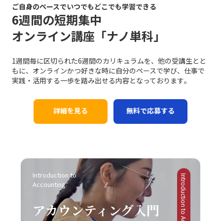
戦略は、「仕事で話が噛み合わない人との対処法」として
スクがあります。これにより、個人の評価が下がり、キャ
や宣伝方法とは一線を画す新たな方法として取り入れられ
ご自身のペースでいつでもどこでも学習できる
も多い一方で、相手の感情に寄り添うことも必要不可欠で
多くのビジネスシーンで応用可能であり、適切に実践する
リア上の成長機会や重要なチャンスが逃されることにつな
ています。このように、レッドオーシャンの戦い方におい
6週間の短期集中
す。論理だけでは伝え切れない部分や、感情を込めた発信
ことで、業務効率やチームの生産性の向上につながりま
がります。そのため、先延ばし癖は単なる個人的な問題に
ては、伝統的な戦略と最新のテクノロジーを融合させるこ
が不足していると、相手の共感を得ることが難しくなり、
オンライン講座「ナノ単科」
す。経験に基づく実践例を参考に、各自の環境に合った方
留まらず、社会人としての基礎力や信頼性を左右する重大
とで、競争優位性を確保する必要があるのです。 競争にお
結果的に意思疎通がうまくいかない可能性があります。こ
法を柔軟に取り入れる姿勢が求められます。 まとめ 以上
な問題と言えます。 ここで特に留意すべきは、先延ばしの
ける成功事例と失敗事例 現実のビジネスシーンにおいて、
の点について、「ビジネスにおけるコミュニケーション能
のように、ビジネスにおけるコミュニケーションの不調
背景には「完璧主義」や「失敗恐怖症」が密接に関係して
レッドオーシャン 市場での成功事例と失敗事例は多岐にわ
力」の現場においては、感情表現と論理的説明のバランス
1週間毎に区切られた6週間のカリキュラムを、他の受講生とと
は、単なる一方的な問題ではなく、双方の認識のズレや情
いるという点です。完璧主義者は、全ての条件が整うのを
たります。成功した企業は、明確な戦略と確固たる差別
を取るための訓練が不可欠です。 さらに、目的意識の欠如
もに、オンラインかつ好きな時に自分のペースで学び、仕事で
報伝達の不備、さらには思考の整理不足から来る複合的な
待ってから行動するため、結果としてタスクが無期限に先
化、そして徹底したコスト管理を実践しています。たとえ
にも注意が必要です。コミュニケーションは方法そのもの
実践・活用する一歩を踏み出せる内容となっております｡
現象です。特に「仕事で話が噛み合わない人との対処法」
延ばしにされる傾向があります。一方、失敗を恐れる心理
ば、コカ・コーラは新市場としてチューハイ・サワー市場
が目的ではなく、最終的には相手に行動変容を促すための
としては、具体的な対策を講じることが不可欠となりま
は、行動の最初の一歩を踏み出すことさえも躊躇させ、結
に参入する際、徹底した市場調査と消費者ニーズの分析に
手段です。目的が明確でないまま話を進めると、どれだけ
す。まず、会議や打ち合わせの場では、前提条件の確認や
果として問題が先送りされる原因となります。こうした心
基づく戦略展開により、短期間で一定の市場シェアを獲得
詳細を見る
無料で応募する
テクニックを駆使しても、受信者にとって重要なポイント
具体的な言葉選び、相手の理解度を逐一確認する姿勢が求
理的要因への正しいアプローチなくしては、「後回し癖の
しました。また、トヨタ自動車は常に「カイゼン」を徹底
が伝わらず、業務上の成果に結び付かない場合がありま
められます。次に、必要に応じて一度話を持ち帰り、冷静
改善」は達成しにくいと言えるでしょう。 また、ADHDの
し、品質と効率性の向上を図ることで、激しい競争環境に
す。そのため、事前に伝えたいポイントや目的を明確に
に再度整理してから再挑戦するという柔軟性も欠かせませ
ような発達障害が原因の場合には、個人の努力だけでは限
おいても堅実な成長を実現しています。 一方で、失敗に終
し、適切な手法を選択することが、効果的なコミュニケー
ん。また、自己の論理的思考を鍛えることによって、伝え
界があることを認識し、専門の医療機関やカウンセラーの
わった事例も貴重な教訓として残されています。スマート
ションにつながります。 また、コミュニケーションの現場
たい内容を的確にまとめる力は、長期的にはコミュニケー
協力を仰ぐことも大切です。一人で抱え込むことなく、適
フォン市場におけるモトローラの事例では、他社との差別
がどのような「場」か、つまり使用する媒体や環境に応じ
ション能力の向上に直結します。これにより、仕事で話が
切なサポートを受けながら、自己管理能力の向上を図るこ
化に失敗し、急激な技術革新に乗り遅れて市場からの孤立
た戦略も大切です。対面での会議、電話会議、メール、オ
Introduction to 
噛み合わない状況を未然に防ぎ、また発生した場合にも迅
とが求められます。このように、先延ばし癖の注意点は単
Introduction to Accounting
を招きました。また、日産自動車は過度なコスト削減施策
ンラインミーティングなど、ツールや場面ごとに適したコ
Accounting
速かつ効果的に対処できる基盤を作ることが可能となりま
なる行動パターンの問題を超えて、複雑な心理的・環境的
により品質低下とブランドイメージの低下を招いた結果、
ミュニケーションの方法が存在します。そのため、各媒体
す。最終的に、若手ビジネスマンにとって重要なのは、一
要因が絡み合っているため、多角的な視点からの対策が必
激戦区でのシェア確保に大きな課題を突きつけられまし
の持つ特性や限界を理解し、状況に合わせた柔軟な対応が
アカウンティング入門
方的なコミュニケーションではなく、双方の意図や認識を
要不可欠です。 ビジネス現場では、タスクを早期に処理す
た。これらの事例は、レッドオーシャンの戦い方において
必要不可欠となります。こうした注意点を踏まえて、自己
共有しあう姿勢です。今回ご紹介したポイントを実践し、
る仕組みや、効率的なスケジュール管理システムの導入も
は、単なるコスト削減や市場模倣だけでは不十分であり、