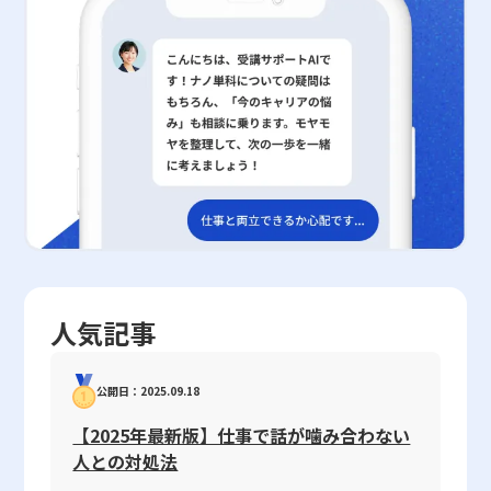
クトは、さらに具体的な実行計画やプロトタイプ開発、そして市場
特に、クラウド型の給与計算ソフト「マネーフォワード クラウド
せる柔軟な姿勢が必要です。また、情報共有の徹底や定期的な見直
は多くのメリットがある一方で、企業経営におけるリスクや失敗の
テストへと展開されるため、初期段階からの綿密な評価が成功の鍵
給与」やその他の人事労務管理システムと連携することで、ハンズ
しと更新を怠らないことで、常に最新の市場環境に即した戦略的判
可能性も孕んでいます。まず、複数の事業領域へ同時に経営資源を
を握っている。新たなビジネス環境において、日々変動するリスク
オンの効果測定や効率的な業務改善がリアルタイムで行える点は、
断が可能となります。 特に、デジタルトランスフォーメーション
分散させることで、各事業の成長を促進する一方、主力事業への集
やチャンスに対応するため、フィジビリティスタディを通じた継続
今後の導入ケースをさらに拡大させる要因となるであろう。 ま
が急速に進む現代においては、ビジネスモデルキャンバスの活用が
中力が低下し、結果として経営の非効率化を招く恐れがあります。
的な評価と改善のサイクルを築くことが、現代のビジネスパーソン
た、企業内部だけでなく、各種行政支援や公的機関との連携によっ
企業の競争優位性を決定付ける要因となることは間違いありませ
実際に、RIZAPやAOKIホールディングス、ファーストリテイリング
にとって不可欠なスキルである。 今回の記事では、フィジビリテ
て、ハンズオン支援のノウハウは中小企業の経営改善のみならず、
ん。各要素に対して十分な検証と議論を行い、実行に移すことで、
の一部事例は、適切なリスクコントロールを欠いた多角化戦略が各
ィの定義、実施の際の注意点、さらにはその評価過程の具体的な要
地域経済全体の振興にも大いに貢献する。多様な業界での成功事例
ビジネスの全体像が明確になり、内部コミュニケーションの活性化
企業において業績悪化をもたらしたケースとして教訓となります。
素について概観してきた。20代の若手ビジネスマンは、これらの
を参考に、各企業は自社の現状と目的に応じたハンズオン施策を検
や市場動向に対する俊敏な対応が実現されます。 最終的に、ビジ
また、各新規事業の市場調査や顧客分析が十分に行われない場合、
知識を基盤として、新規事業におけるリスクマネジメントや資源配
討し、柔軟な運用体制を整えることが重要である。 まとめ 本稿で
ネスモデルキャンバスは、単なる計画書や図表としてではなく、企
参入後に予測外のコスト増大や市場シェアの低下が発生するリスク
分、組織内外との連携を図ることで、より確実な事業化戦略を策定
は、ハンズオンという実践的な学習・支援手法について、その基本
業の成長戦略の「羅針盤」として機能します。新規事業の創出や既
も無視できません。市場・顧客調査を徹底し、仮説ベースで開始し
してほしい。現代の不確実な経済環境においては、実現可能性の正
概念から具体的な実施方法、メリット・デメリット、さらに実践事
存事業の改善を進めるうえで、キャンバスの定期的なアップデート
た新規事業でも、段階的にリアルタイムのデータを用いて戦略を修
確な評価が事業成功の決定的要因となるため、フィジビリティスタ
例と導入のポイントについて詳しく解説した。座学中心の学習では
と検証は不可欠であり、そのプロセスが企業全体のイノベーション
正することが重要です。さらに、パートナー企業との連携不足やチ
ディの重要性を改めて認識し、実務に取り入れる意識を高めること
補えない現場での経験を通じた即戦力の育成は、特にM&Aや投
や変革を支える原動力となるでしょう。 2025年という時代の潮流
ャネルの拡大施策が欠落すると、既存の販売網や流通網を新規事業
が求められる。
資、IT分野において大きな効果を発揮する。加えて、クラウド会計
の中で、若手ビジネスマンはこのフレームワークを正しく理解し、
にうまく活用できず、シナジー効果を十分に発揮できない場合があ
人気記事
や人事労務管理システムとの連携により、業務の効率化や効果の定
実践することで、自己のキャリアや企業の持続的成長に大きく寄与
ります。そのため、各企業は事前に経営資源の強みを徹底的に洗い
量的な評価が可能となっている。ハンズオンの成功には、目標の明
することが期待されます。今後も市場環境の変化に柔軟に対応しつ
出し、既存事業の持つポテンシャルと新規市場への適用可能性を的
確化、関係者間の綿密なコミュニケーション、そして定期的なフィ
つ、ビジネスモデルキャンバスを戦略的ツールとして活用する姿勢
確に評価する必要があります。また、集成型多角化戦略を採用する
公開日：2025.09.18
ードバックが不可欠である。今後、デジタルトランスフォーメーシ
が、成功への鍵となるでしょう。
場合は、異なる分野間での統合作業に伴うガバナンスの問題も重要
ョンが進展する中、ハンズオンを通じた経営支援や人材育成は、企
な懸念事項です。M&Aを通じた企業統合においては、買収後の経営
【2025年最新版】仕事で話が噛み合わない
業の持続的な成長にとってますます重要な手法として位置付けられ
統合プロセスを明確に定め、失敗リスクを最小限に抑えるための対
人との対処法
ることが予想される。 企業が現場で自らの手を動かし、迅速かつ
策を講じることが求められます。このように、各多角化戦略には固