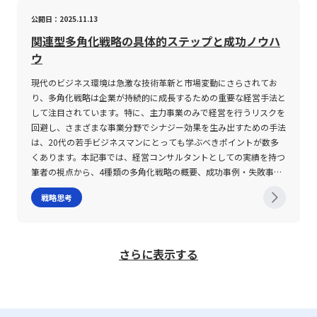
に依存することによるリスクや、環境変化への脆弱性、大企業の後
働くとの認識が根強いが、実際にはその反面、深い洞察力や長期的
技術能力、予算、法的要件、採算性、リスクおよび運用面の実行可
重要な少数の要素を抽出する手法です。一方、ABC分析は、具体的
務プロセスの改善、組織再編の実行支援などを現場で直接行う。こ
ビジネスモデルキャンバスとは ビジネスモデルキャンバスは、ア
発参入など、集中戦略には克服すべき課題も内包しています。 こ
な応用力といった優れた能力を秘めていることを解説してきた。
公開日：2025.11.13
能性、そしてプロジェクトの実施期間など、各評価領域について明
なランク分けを通して各グループごとの特性や対策を明確にする点
れにより、経営課題の早期発見および解決が図られ、短期間で事業
レックス・オスターワルダーとイヴ・ピニュールによって開発され
れらのリスクを適切にマネジメントするためには、定期的な市場分
ゆっくり型の思考は、情報を単に受動的に処理するのではなく、背
確な基準や目標値を事前に設定することが不可欠である。 次に、
に特徴があります。そのため、分析目的に応じてこれらの手法を使
の軌道修正を実現する。たとえば、ベンチャーキャピタルが投資先
た、ビジネスの主要な構造要素を一枚の図に整理するためのフレー
関連型多角化戦略の具体的ステップと成功ノウハ
析、ユーザーとの密なコミュニケーション、そして経営資源の柔軟
景や文脈を含めた業務全体の把握につながり、戦略立案や専門分野
フィジビリティの評価は静的なものではなく、事業環境や市場動向
い分けることが、経営判断の精度を高めるうえで極めて重要です。
企業に対して、経営経験豊かな役員を派遣するケースが挙げられ
ムワークです。 この手法は、顧客セグメント、価値提案、キーリ
ウ
な配分が不可欠です。また、戦略の実施にあたっては、一時的な成
における問題解決能力として大きく寄与する。 また、理解に時間
の変化に伴い、継続的な見直しが必要である場合が多い。例えば、
さらに、ABC分析は一度の実施で完全な答えを導き出すものではな
る。 一方、IT分野のハンズオン研修では、理論や概念の学習と併
ソース、キーアクティビティ、主要なパートナー、顧客との関係、
果だけでなく、長期的な視点に立った事業の継続性と成長性を念頭
がかかる人が職場で直面する誤解や評価の低さは、適切なコミュニ
初期段階で市場が好調であったプロジェクトも、後に法規制の強化
く、定期的な見直しや更新が必要です。市場環境や顧客行動は変動
せて、プログラミング、システム構築、クラウドサービスの運用な
チャネル、コスト構造、そして収益の流れという9つの要素に分解
現代のビジネス環境は急激な技術革新と市場変動にさらされてお
に置くことが重要です。近年のDX化やデジタル技術の進展は、集
ケーション手法や事前準備、情報整理の工夫によって十分に改善可
や技術革新の波により、当初の評価が大きく変わる可能性がある。
するため、分析結果も時と共に変動します。若手ビジネスマンは、
ど実践的な作業を通して技術力を高める。研修参加者は、自身の手
され、これらを明確に視覚化することで、複雑なビジネスプロセス
り、多角化戦略は企業が持続的に成長するための重要な経営手法と
中戦略の実行をより高度かつ迅速に行う上での大きな後押しとなっ
能である。 現代のビジネス環境では、スピードだけを重視するの
そのため、定期的な再評価を通じて、プロジェクトの進捗状況や市
これらの注意点を踏まえた上で、ABC分析を戦略的に活用し、定期
で実際のツールやシステムを操作し、トラブルシューティングを経
や市場環境をシンプルに捉えることが可能となります。 ビジネス
して注目されています。特に、主力事業のみで経営を行うリスクを
ており、これからの時代においては、データに基づく客観的な意思
ではなく、多様な認知プロセスを尊重し、それぞれの強みを活かす
場環境の変化に迅速に対応することが求められる。 さらに、フィ
的なデータのアップデートや結果の精査を怠らないよう留意すべき
験することによって、単なる知識習得に留まらない実務力の育成が
モデルキャンバスは、新規事業の立ち上げのみならず、既存事業の
回避し、さまざまな事業分野でシナジー効果を生み出すための手法
決定と動的な戦略修正がカギとなるでしょう。 総括すると、集中
ことが求められている。 ゆっくり型の思考が持つ「本質を捉える
ジビリティスタディは内部チームだけで実施するのではなく、外部
です。また、ABC分析の実行手順としては、以下の各ステップが挙
進む。 また、行政や公的機関においても、ハンズオンの手法が取
改善や競合他社との比較においても有用です。その構造化手法によ
は、20代の若手ビジネスマンにとっても学ぶべきポイントが数多
戦略は競争が激化する現代のビジネス環境において、限られた資源
力」は、単なる業務の効率化だけでなく、組織全体の意思決定の質
の専門家の意見や第三者による客観的な視点を取り入れることが重
げられます。1. データ収集：正確な情報源から最新データを取得
り入れられるケースが増えている。中小企業の経営改善を目的とし
り、自社の強みや弱点、そして市場機会を直感的に把握することが
くあります。本記事では、経営コンサルタントとしての実績を持つ
を有効に活用し、ニッチ市場で独自の優位性を築くための有力な手
を向上させる重要な要素となる。 そのため、自己のペースを否定
要である。企業の内部に存在するバイアスや過信が、評価結果を歪
2. 累積比率の計算：各項目の貢献度比率を算出3. ランク分け：
た専門家派遣制度や、地方自治体が実施する支援プログラムでは、
でき、戦略的意思決定の土台となる情報を的確に抽出することが期
筆者の視点から、4種類の多角化戦略の概要、成功事例・失敗事
段です。一方で、その実施には市場環境の変動や大企業の後追い参
するのではなく、その独自性を武器として活用する視点こそが、長
めるリスクがあるため、外部からのフィードバックによって冷静な
A、B、C各ランクへ分類4. 戦略立案：各ランクに対する適切な施
現場の実情を把握しながら組織全体に対するサポートが行われる。
待されます。 特に若手ビジネスマンにとっては、ビジネス全体を
例、そして戦略を実行する際の注意点について詳しく解説します。
入といったリスクが伴います。したがって、経営者およびビジネス
期的に見た場合の大きな成果につながる。 最後に、理解の速さに
戦略思考
判断材料を確保することが望ましい。 また、フィジビリティの結
策の策定この4ステップを踏むことで、ABC分析は単なる数値の分
このような支援は、企業内だけでなく、地域経済全体の活性化に寄
俯瞰し、意思決定の根拠を示す「設計図」としての役割を担ってい
多角化戦略とは 多角化戦略とは、従来の主力事業とは異なる市場
パーソンは、常に市場の動向を注視し、柔軟な戦略変更とリスク分
とらわれることなく、各自が自らの思考プロセスを理解し、適切な
果を社内や投資家、取引先に説明する際には、根拠となるデータや
類に留まらず、企業戦略の具体化に直結する有用なツールとなりま
与している。 ハンズオンのメリットとデメリット ハンズオンの最
るため、マーケット変動や技術の進化が激しい現代において、その
や事業分野に新たな成長機会を求める経営戦略です。この戦略は、
散を行うとともに、自社の強みを如何に発揮するか、そしてユーザ
方法で情報を掴むことが、今後のビジネスパーソンとして最も信頼
評価の過程を詳細に記録しておく必要がある。評価項目ごとにその
す。 まとめ ABC分析は、企業が限られた経営資源を最大限に活用
大のメリットは、実際の業務現場で直接体験することにより、習得
重要性は一層増大しています。 ビジネスモデルキャンバスの活用
単一の事業に依存するリスクを低減し、外部環境の変化に柔軟に対
ーとの信頼関係をどう構築するかについて、継続的に模索すること
される資質となるであろう。 本稿で述べた知見は、特に20代の若
根拠を明示し、どういった条件下でどのようなリスクが見込まれる
し、効率的な意思決定を行うための強力なツールです。特に在庫管
した知識や技術が即戦力として活かされる点にある。短期間で問題
方法としては、徹底した事前検証や現場からのフィードバックを取
応するために企業が採用する手法の一つとなっています。具体的に
さらに表示する
が不可欠です。
手ビジネスマンにとって、自己の強みを再認識し、今後のキャリア
かを示すことで、説得力のある報告書の作成につながる。 さら
理、販売戦略、顧客管理の各分野において、ABC分析の適用は、現
解決が期待できるため、投資の回収期間を縮めたり、組織改革にお
り入れた継続的な改善が挙げられ、いわば仮説検証型のアプローチ
は、新製品や新サービスの投入、市場のセグメント分割、あるいは
形成において大いに役立つものと確信する。
に、プロジェクトの規模や内容によって、フィジビリティスタディ
代のビジネス環境において重要な役割を果たします。具体的には、
ける効果を早く実感できる。また、研修参加者は「自らの手で実践
を支える基盤となっています。 また、このフレームワークは他の
既存の技術やノウハウを別の事業に応用することで、企業の収益源
に要する期間は大きく異なる。短期で数週間から数か月で完結する
Aランクに分類される最重要項目に対しては、在庫の安定供給やマ
する」という経験を通じて、理論では捉えにくい細かいノウハウや
手法、例えばリーンキャンバスやバリュープロポジションキャンバ
を複数に拡散させることが狙いです。例えば、富士フイルムは写真
場合もあれば、長期にわたり、数年単位で継続的に調査を行うケー
ーケティングリソースの集中を行い、企業全体の収益性向上を目指
業務上の暗黙知を獲得することができる。 一方で、ハンズオン導
スとの併用も可能であり、目的に応じて最適な形で取り入れること
フィルム事業の衰退を受け、医薬品や高機能材料への転換を進める