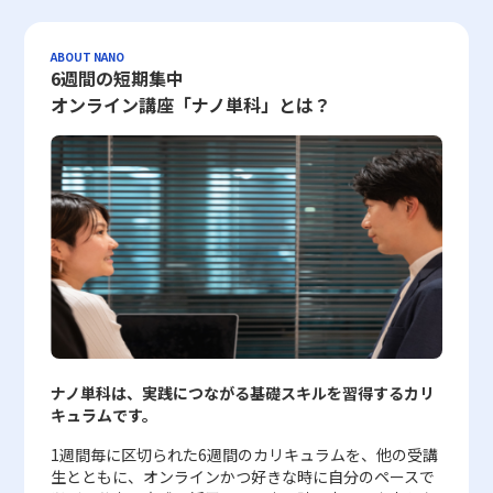
スも存在する。特に新規事業として未知の領域に踏み込む場合、初
すことが求められます。一方、Bランクの商品や顧客に対しても、
入にはいくつかの注意点も存在する。まず、現場に深く関与するた
ができる柔軟性が大きな魅力となっています。 ビジネスモデルキ
ことで、破壊的イノベーションを乗り越えた成功事例として広く知
期の段階で慎重な計画を立てることで、後の大きな損失を防ぐため
成長の余地があるため、販売促進や顧客フォローアップを通じてA
め、派遣される側と受け入れ企業との間で意見の相違や文化の違い
ャンバスの注意点 ビジネスモデルキャンバスは、そのシンプルさ
られています。また、ソニーやセブンイレブン、オリックスといっ
のリスク管理と事後改善の手法が確立される。 フィジビリティス
ランクへの昇格を狙う戦略が有効です。また、Cランクに分類され
が生じ、摩擦や抵抗感が発生する可能性がある。特に、既存の経営
ゆえに多くの情報を一枚のシートに集約することができる反面、い
たグローバルおよび国内の大手企業も、各自の強みを活かしながら
ABOUT NANO
タディの効果的な実施とその後のアクションを着実に進めるために
た項目に関しては、効率化を重視した運用を行い、無駄なコストの
陣や従業員とのコミュニケーション不足は、ハンズオン施策の成功
くつかの注意点が存在します。 まず第一に、各要素の記述はあく
市場の変化に対応するために多角化戦略を積極的に推進してきまし
6週間の短期集中
も、新たなリーダーシップスキルが必要となります。 実際に、
削減を図ることが重要です。パレート分析との違いを適切に理解
を大きく阻む要因となる。さらに、急激な変革を試みるがゆえに、
まで「現状把握」や「仮説」段階であるため、完全性を求めすぎ
た。 多角化戦略の4種類とその特徴 多角化戦略には大きく分けて4
オンライン講座「ナノ単科」とは？
Sony Acceleration Platformのような企業支援機関が行っているフ
し、目的に応じて使い分けることで、企業はより効果的な分析を実
計画が不十分な場合や目標設定が曖昧な場合には、期待した成果が
ず、一定の柔軟性を持たせることが求められます。最初から完璧な
つの類型が存在します。それぞれの戦略は、自社の保有する経営資
ィジビリティ検証では、技術面、財務面、運用面各々の評価が体系
現できるでしょう。さらに、ABC分析の実施は単なる一時的な取り
得られず、投資回収に失敗するリスクも伴う。 このため、ハンズ
キャンバスを作成しようとするあまり、重要な視点を見落とすこと
源や技術、さらには市場との関連性に応じて選択されます。まず、
的に行われ、各プロジェクトごとにカスタマイズされた評価基準が
組みではなく、定期的な見直しとデータのアップデートを通じて、
オンを導入する際には、明確な目標設定と事前の十分なコミュニケ
がないように留意しなければなりません。 次に、ビジネス環境は
水平型多角化戦略は、自社の主力事業で培った技術や生産ライン、
設定される。これにより、各プロジェクトの独自の強みと弱みが浮
継続的に最適な経営判断をサポートする仕組みとして定着させるべ
ーション、関係者全員の理解と協力体制が不可欠である。また、一
急速に変化しているため、作成したキャンバスを固定的に捉えるの
販売網などのリソースを類似した市場に応用することで実現されま
かび上がり、投資判断やリソースの最適配分に活用されている。
きです。20代の若手ビジネスマンにとって、ABC分析の活用は業務
時的な業務負荷の増加や、導入に際してのコスト・時間といった側
ではなく、定期的な更新と検証が必要です。市場動向、技術革新、
す。例えば、自動車メーカーが得た製造技術をバイクや農機市場に
また、フィジビリティスタディの注意点として、単に「実現可能」
改善の具体的な一歩となると同時に、データドリブンな戦略構築の
面も踏まえ、全体計画の策定が重要となる。 ハンズオン支援の実
顧客のニーズ変化などに応じ、タイムリーな情報反映を行うこと
展開するケースが挙げられ、この戦略は比較的低い初期投資で新市
と判断されただけでは事業成功の保証にはならないとの認識も必要
基本スキルとして極めて重要です。市場環境の変化が激しい現代に
践事例 実際にハンズオン支援を取り入れている企業は、経営改善
が、ビジネスモデルの有効性を保つために極めて重要となります。
場に参入できるメリットがあります。次に、集中型多角化戦略は、
である。実現可能性の高いプロジェクトであっても、その後の市場
おいて、経営判断の精度向上と資源配分の最適化は、企業の競争力
や新規事業開拓において顕著な効果を上げている。たとえば、ベン
また、キャンバス自体は抽象的であるため、具体的な数値やエビデ
既存事業で培ったノウハウを新しい市場や事業分野に転用する手法
投入や運用段階で新たな課題が生じる場合も少なくない。これらの
を左右する大きな要因となります。したがって、ABC分析の各ステ
チャー企業に対して、資金提供とともに経営支援を行う投資ファン
ンスを伴わないままでは、実務上の意思決定に対する説得力が欠如
です。最近のコロナ禍では、酒造メーカーが従来の技術を活かして
リスクを前提に、事前検証とともに柔軟な運用計画を併せ持つこと
ップや注意点を正しく押さえ、分析結果に基づいた具体的な施策を
ドでは、派遣された専門家が現場で具体的な業務プロセスの改善を
する可能性があります。各項目において、内部データや市場調査結
消毒用アルコールの生産に着手した事例などが示すように、この戦
が、安定した事業推進における鍵となる。 まとめ フィジビリティ
立案・実行することが、若手ビジネスマンのキャリアにおいても大
実施し、数ヶ月以内に黒字化を達成するケースが報告されている。
果、顧客インタビューの結果を積極的に取り入れることで、説得力
略は外部環境の変化に即応する柔軟性を持ちます。第三に、垂直型
スタディは、現代の新規事業において欠かすことのできない評価プ
いに役立つと考えられます。この手法を積極的に取り入れること
こうした成功事例は、ハンズオンが単なる理論的な指導に留まら
と信頼性を高める必要があります。 さらに、チーム全体での共有
多角化戦略は、サプライチェーンの上流や下流に進出し、既存の業
ナノ単科は、実践につながる基礎スキルを習得するカリ
ロセスである。事前に事業の実現可能性を多角的に検証すること
で、限られたリソースを最大限に活かし、企業全体の効率化および
ず、実務レベルで企業の業績を向上させる実証的なアプローチであ
ツールとして活用する場合、メンバー間での認識のズレが発生しな
務フローや流通網を活用するアプローチです。たとえば、繊維メー
キュラムです。
で、資金の無駄な投入や過剰なリスクを回避し、より着実に事業化
収益性向上に貢献することができるでしょう。また、ABC分析を通
ることを示している。 また、IT企業におけるハンズオン研修で
いよう、十分なコミュニケーションと合意を形成するプロセスが不
カーがアパレル製品の開発に乗り出すことや、ファストフード企業
へと進むための判断材料を提供してくれる。新規事業においては、
して得られる知見は、日々の業務改善のみならず、長期的なビジネ
は、実際のプロジェクトに参加することにより、研修生が短期間に
可欠です。特に、各要素の解釈や優先順位の違いに起因する内部対
が食品加工や原材料生産に進出するケースが該当します。この戦略
1週間毎に区切られた6週間のカリキュラムを、他の受講
市場分析、技術評価、財務的なシミュレーション、そして運用面で
ス戦略の策定にも直結するため、各部署間での情報共有や改善活動
高度なプログラミングスキルや問題解決能力を身につけ、即戦力と
立を防ぐために、ディスカッションの場を設け、透明性の高い情報
は、企業全体として生産から販売までのプロセスで連携を強め、コ
生とともに、オンラインかつ好きな時に自分のペースで
の組織体制の整備といった、多様な評価視点が必要とされる。その
においても非常に有用です。最終的に、ABC分析は企業の成長戦略
して活躍するという成功例が数多く存在する。こうした取り組み
共有を図ることが成功の鍵となります。 さらに、ビジネスモデル
スト削減と効率化を同時に実現できる点が特徴です。最後に、集成