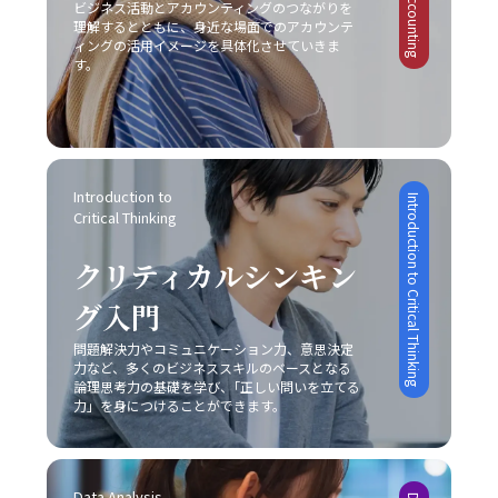
ビジネス活動とアカウンティングのつながりを
のコミュニケーション能力を継続的にブラッシュアップし
「仕事で話が噛み合わない人との対処法」を日常の業務に
推奨されています。現代のITツールを活用し、リマインダ
明確な差別化戦略と自社の独自性の追求が不可欠であるこ
理解するとともに、身近な場面でのアカウンテ
ていくことが、キャリアの成長に繋がるのです。 まとめ
取り入れることで、組織内の信頼関係の再構築や業務効率
ー機能やタイムマネジメントアプリを上手に利用すること
ィングの活用イメージを具体化させていきま
とを示しています。 レッドオーシャンとブルーオーシャン
本記事では、「ビジネスにおけるコミュニケーション能
の向上を実現できるでしょう。常に自己のコミュニケーシ
す。
で、先延ばし癖を改善する一助となります。ただし、こう
の使い分け レッドオーシャン市場における戦略と対比し
力」における重要性と、その構成要素、さらには具体的な
ョンスキルを磨き、効果的な意思疎通を心がけることが、
したツールも万能ではなく、自身の内面的な問題と向き合
て、ブルーオーシャン戦略は競争のない新たな市場の創出
現場での実践方法と注意点について解説しました。現代ビ
ビジネスパーソンとしての成長に直結する重要な要素とな
い、根本的な解決策を模索しなければ、「後回し癖 改善」
を目指すアプローチです。ブルーオーシャンでは、既存市
ジネスにおいて、コミュニケーションは単なる情報伝達で
ります。
は真の意味で実現されないでしょう。 まとめ 「後回し癖
場の枠にとらわれずに新規需要を発掘することが重視され
はなく、相手に行動変容を促すための極めて高度なスキル
の改善」は、20代の若手ビジネスマンにとって極めて重要
るため、一見すると魅力的な選択肢に映ります。しかし、
であり、論理的思考、感情表現、非言語的伝達、そして状
なテーマです。タスクの先延ばしは、自己効力感の低下、
どちらの戦略を採用するかは、自社の経営資源、強み、さ
況に応じた柔軟な対応が求められます。特に、若手ビジネ
Introduction to 
Introduction to Critical Thinking
ストレスの蓄積、生産性の低下、さらにはキャリアの成長
らには市場環境の成熟度によって大きく左右されるため、
Critical Thinking
スマンはこの能力を磨くことで、上司や同僚、さらには対
機会の逸失といった深刻な影響を及ぼします。そのため、
慎重な分析が求められます。レッドオーシャンの戦い方に
外のステークホルダーとの信頼関係を築き、組織全体の業
自己管理能力の向上を図るためには、まず自分自身の心理
おいては、既存市場で確固たる地位を築くために、いかに
クリティカルシンキン
績向上や自らのキャリアアップに直結させることが可能と
的背景や業務環境を冷静に分析することが不可欠です。ま
自社の独自性を打ち出し、競合他社との差別化を成功させ
なります。 また、コミュニケーションの成功は意識的な目
た、具体的な改善策としては、以下の8つの方法が有効で
るかが非常に重要な要素となります。 具体例として、大手
グ入門
的設定と適切な手法の選択に依存するため、日々の業務の
あると考えられます。 まず、「とりあえずはじめてみる」
家電メーカーが技術力と広範な販売網という強みを持ちな
中で自らの発言や対話を振り返り、どのように相手に伝わ
というシンプルながらも強力な方法があります。初動の一
問題解決力やコミュニケーション力、意思決定
がらも、成熟市場での競争に挑むケースや、ベンチャー企
っているかを検証する姿勢が不可欠です。若手ビジネスマ
力など、多くのビジネススキルのベースとなる
歩を踏み出すことで、徐々にタスクへの抵抗感が薄れ、以
業が限定されたリソースを最大限に活かしてニッチ市場で
ンとしては、まずは基本的なスキルを習得し、実践を重ね
論理思考力の基礎を学び、｢正しい問いを立てる
降の作業がスムーズに進む効果が期待できます。次に、簡
新たな需要を創造するケースなど、各企業は自社の特性に
ながら「論理」と「感情」のバランスを追求することが、
力」を身につけることができます。
単に実行可能なタスクから取り掛かることにより、成功体
応じた戦略を展開しています。このような事例からも、ど
信頼構築および成果創出への近道であると言えます。今後
験を積み重ねる点も重要です。成功体験は自信を形成し、
の市場戦略を採るにしても、常に自社の強みと市場環境の
も、技術の進化とグローバル化が進む中で、多様なコミュ
やがて大きな課題に対しても積極的に取り組む原動力とな
両面を的確に把握し、その上でレッドオーシャンの戦い方
ニケーション手法を状況に応じて使い分けるセンスを養
ります。 さらに、やるべきタスクに専念できる環境を整え
を実践することが成功の鍵であることが明らかです。 実践
Data Analysis 
い、柔軟な対応力を持つことが求められるでしょう。 最終