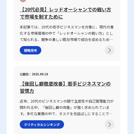
ていない場合、会話は容易に脱線し、誤解を生む原因とな
速に進化し、対面・非対面双方のコミュニケーションが混
型、集中型、垂直型、集成型）を中心に解説しました。各戦略には
ります。さらに、個々の話し方の好みや知識量の違い、さ
【20代必見】レッドオーシャンでの戦い方
在する現代において、コミュニケーション能力がどのよう
それぞれ独自のメリットとリスクが存在し、特に技術力や既存事業
らには一方の思考が整理されずに抽象的な言葉で表現され
で市場を制すために
に成果に結び付くのか、その背景と実践的な鍛え方につい
の強みを如何に新たな市場に転用するかが重要なポイントとなりま
る場合、双方の話の噛み合わなさは一層深刻になります。
ても言及していきます。 コミュニケーション能力とは コ
す。成功事例として、富士フイルムやソニー、セブンイレブンなど
話がかみ合わない現象は、単なるコミュニケーションのミ
本記事では、20代の若手ビジネスマンを対象に、現代の激
ミュニケーション能力とは、単に情報を伝えるだけではな
の企業が、環境変化に柔軟に対応しながら事業を多角化し、持続可
スではなく、現代ビジネスにおける意思疎通の複雑さと密
化する市場環境の中で「レッドオーシャンの戦い方」とし
く、相手の反応を予測し、意思疎通を円滑にするための高
能な成長を実現しています。多角化戦略を検討する際には、市場・
接に関わっています。企業内の組織体制や情報共有の仕組
て知られる、競争の激しい既存市場で成功を収めるための
度なスキルを指します。ビジネスにおいては、報連相やプ
顧客調査やパートナーシップの強化、既存リソースの活用、そして
み、さらには個々人の論理的思考の有無が、結果として仕
戦略や心得について、最新の事例とともに解説します。グ
レゼンテーション、会議、さらにはオンラインツールを介
段階的な投資戦略を十分に練ることが不可欠です。これにより、主
事で話が噛み合わない人との対処法を模索する上での鍵と
戦略思考
ローバル化が進み、テクノロジーの急速な発展や市場環境
した対話など、多岐にわたるシーンで求められます。この
力事業とのバランスを保ちながら、新たな市場での成功を狙うこと
なっています。 仕事で話が噛み合わない人との対処法の注
の変動が続く2025年のビジネスシーンにおいて、いかにし
能力は、家庭教育や学校教育の枠を超え、実際の業務経験
が可能となります。多角化戦略は、外部環境の変動に対するリスク
意点 ビジネス環境において、特に「仕事で話が噛み合わな
て自身の企業やキャリアを戦略的に舵取りし、激戦区であ
や日常生活での相互作用を通じて自然に身につく側面が強
ヘッジとしても、また企業全体の活性化や成長促進のための重要な
い人との対処法」を実践する際には、いくつかの注意点を
るレッドオーシャンを勝ち抜くのか、その具体的な手法と
く、個人の素質と経験が複雑に絡み合っています。「ビジ
公開日：2025.09.18
取り組みとして、今後も一層注目される戦略であると言えるでしょ
踏まえる必要があります。まず、会話の基本となる前提条
注意点を体系的に整理しました。 レッドオーシャンとは
ネスにおけるコミュニケーション能力」における成功の鍵
う。若手ビジネスマンをはじめとする新世代の経営者にとっては、
件を共有することが不可欠です。会議や打ち合わせの冒頭
【後回し癖徹底改善】若手ビジネスマンの
「レッドオーシャン」とは、既存市場における熾烈な競争
は、論理的思考、傾聴力、発信力といった要素を統合し、
単に知識として留まらず、自社の強みを深く理解し、適切に応用す
で議論のゴールや目的、前提条件を再確認することで、話
環境を表す比喩表現です。この概念は、2005年にW・チャ
習慣力
相手に正確かつ効果的なメッセージを伝えることで、相手
るための実践的な戦略として、多角化戦略を学ぶことは今後のキャ
の軸がぶれるのを防ぐことができます。具体的な対策とし
ン・キムとレネ・モボルニュによって提唱された『ブル
の行動変容を促す点にあります。 近年、ICT技術の進展に
リアにおいて大きな財産となるはずです。企業が変化する市場環境
ては、以下の点が挙げられます。・まず、話の内容は具体
近年、20代のビジネスマンの間で生産性や自己管理能力が
ー・オーシャン戦略』にて取り上げられ、赤く血に染まっ
より、メール、チャット、ビデオ会議など多様なコミュニ
に迅速に対応し、持続的な成長を遂げるための具体策として、今回
的に整理し、主語と述語を明確にすることが重要です。特
問われる中、「後回し癖の改善」が強く求められていま
た海をイメージすることで、限られた需要を巡って多数の
ケーション手法が登場しました。しかし、テキストや非対
紹介した多角化戦略の考え方と成功のポイントを、ぜひ今後の経営
に急いでいる状況や複雑な問題を扱う場合、あいまいな表
す。多忙な業務の中で、タスクを先延ばしにすることで生
企業が激しく争う状況を表現しています。特に、レッドオ
面のやりとりは時に「既読未読」「いいね」といった簡易
戦略の中に取り入れていただきたいと考えます。
現を避け、論点を整理して伝える努力が必要です。・次
じるストレスや自信喪失、生産性の低下は、キャリア形成
ーシャの 戦い方としてのアプローチは、価格競争に終始し
な反応だけに頼る傾向があり、誤解や遅延が発生する可能
クリティカルシンキング
に、相手の理解度を随時確認することが推奨されます。た
において決定的なマイナス要素となりかねません。この記
やすい市場の中で如何にして自社の独自性を打ち出すか、
性があります。このため、現代のビジネスシーンでは、対
とえば、「私の理解ではこの点ですが、〇〇さんのお考え
事では、先延ばし癖の本質とその背景にある理由を整理す
また効率化やコスト削減、ニッチ市場への特化を通じて勝