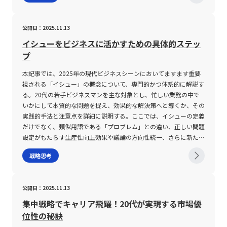
ンスフォーメーションは、従来の業務プロセスを再構築し、新たな
市場を開拓するための原動力です。本記事では、デジタルトランス
公開日：2025.11.13
フォーメーションの本質、推進における注意点、そして実務にどう
取り入れるべきかについて、専門的な視点から解説します。 デジ
イシューをビジネスに活かすための具体的ステッ
タルトランスフォーメーションとは デジタルトランスフォーメー
プ
ション（DX）とは、最新の情報通信技術を活用し、従来のビジネ
スプロセス、企業文化、顧客対応、さらには事業モデルそのものを
本記事では、2025年の現代ビジネスシーンにおいてますます重要
抜本的に変革する取り組みを指します。 近年、AI、IoT、クラウド
視される「イシュー」の概念について、専門的かつ体系的に解説す
コンピューティング、ビッグデータ解析といった先端技術の発展に
る。20代の若手ビジネスマンを主な対象とし、忙しい業務の中で
伴い、これまで不可能とされていた効率改善や新価値の創出が実現
いかにして本質的な問題を捉え、効果的な解決策へと導くか、その
可能となりました。企業は、これらの技術を組み合わせることで、
実践的手法と注意点を詳細に説明する。ここでは、イシューの定義
業務の自動化やマーケティング手法の革新、さらには顧客との新た
だけでなく、類似用語である「プロブレム」との違い、正しい問題
な関係構築を実現し、グローバル市場における競争力を強化してい
設定がもたらす生産性向上効果や議論の方向性統一、さらに新たな
ます。 特に、データドリブンな意思決定が急速に進む中、企業内
アイディア創出への寄与といった点にも触れる。 「イシュー」と
戦略思考
の各部門においてリアルタイムな情報共有と高度な分析が不可欠と
は 「イシュー」という用語は、ビジネスにおいて「問題」や「課
なっています。これにより、戦略立案やリスク管理、さらには新規
題」として単に現れるものではなく、その中でも「本質的な問題」
事業の創出において、従来の感覚的な判断から論理的かつ科学的な
や「解決すべき優先度の高い論点」を指す概念である。ビジネスシ
公開日：2025.11.13
意思決定へのシフトが促進されている点は注目に値します。 ま
ーンにおいて、イシューは単なる現状の障壁ではなく、正確に特定
た、デジタルトランスフォーメーションは、単に技術的な導入だけ
されることで企業や組織の根本的改善や成長を後押しする重要な要
集中戦略でキャリア飛躍！20代が実現する市場優
に留まらず、企業文化の変革や組織再編成を伴う全社的な取り組み
素とされる。 近年、イシューの重要性は、従来の課題解決手法か
位性の秘訣
です。即ち、業務の効率化や生産性向上を目指すだけでなく、従業
ら一歩進んだアプローチとして注目されている。 さらに、イシュ