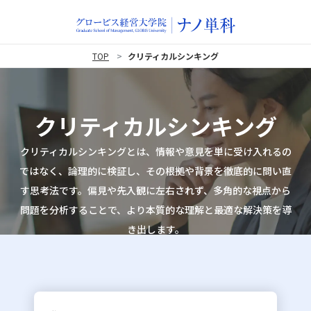
TOP
クリティカルシンキング
クリティカルシンキング
クリティカルシンキングとは、情報や意見を単に受け入れるの
ではなく、論理的に検証し、その根拠や背景を徹底的に問い直
す思考法です。偏見や先入観に左右されず、多角的な視点から
問題を分析することで、より本質的な理解と最適な解決策を導
き出します。