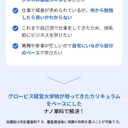
生存戦略ではなく、今後も持続的な成長を実現するための
基盤として、企業やビジネスパーソン自身が常に学び、挑
仕事で成長が求められているが、
何から勉強
check_circle
戦し続ける姿勢が求められます。現代の急激な変革期にお
したら良いかわからない
いて、若手ビジネスマンが自らのキャリアと企業の成長を
支えるためにも、戦略的思考と柔軟な対応力を身につけ、
これまで自己流で仕事をしてきたため、体系
check_circle
レッドオーシャンの荒波を乗り越えるための確固たる手法
的にビジネスを学びたい
を確立することが今後の成功に直結すると言えるでしょ
う。
業務や家事が忙しいので
自宅にいながら自分
check_circle
のペース
で学びたい
グロービス経営大学院が培ってきたカリキュラム
をベースにした
ナノ単科で解決！
当講座は完全審査制です。審査通過後に受講の有無を選ぶことが可能です。