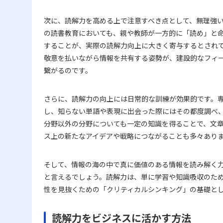
次に、読解力を高める上で注意すべき点として、無理強
の読書教育においても、親や教師が一方的に「読め」と
することが、実際の読解力向上に大きく寄与するとされ
敬意を払いながら情報を共有する姿勢が、建設的なフィ
繋がるのです。
さらに、読解力の向上には日常的な訓練が効果的です。
し、知らない単語や表現に出会った際にはその都度調べ
分野以外の分野についても一定の知識を得ることで、文
ス上の新たなアイデアや戦略につながることも多々あり
そして、情報の海の中で真に価値のある情報を読み解く
と言えるでしょう。読解力は、単に学習や知識吸収のた
性を見抜くための「クリティカルシンキング」の基礎と
読解力をビジネスに活かす方法