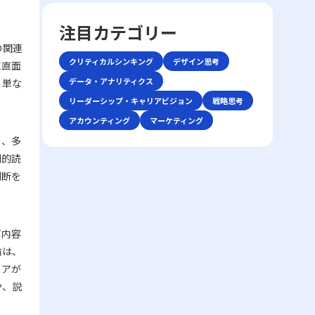
前提条件を再確認することで、話の軸がぶれ
していきます。業務の効率や精神的な安定を
しやすい市場の中で如何にして自社の独自性
ーション手法が登場しました。しかし、テキ
るのを防ぐことができます。具体的な対策と
目指すためには、単なる時間管理だけでな
を打ち出すか、また効率化やコスト削減、ニ
注目カテゴリー
ストや非対面のやりとりは時に「既読未読」
しては、以下の点が挙げられます。・まず、
く、心理的な側面にも目を向ける必要があり
ッチ市場への特化を通じて勝利を収めるかと
「いいね」といった簡易な反応だけに頼る傾
の関連
話の内容は具体的に整理し、主語と述語を明
ます。ここで取り上げる「後回し癖の改善」
いう戦略に注目が集まります。 競争環境の
向があり、誤解や遅延が発生する可能性があ
クリティカルシンキング
デザイン思考
確にすることが重要です。特に急いでいる状
というキーワードを軸に、先延ばし癖がもた
に直面
激化は、単に製品やサービスの質を向上させ
ります。このため、現代のビジネスシーンで
況や複雑な問題を扱う場合、あいまいな表現
らすリスクと、改善に向けた実践的アプロー
データ・アナリティクス
るだけでは勝ち抜けない現実を反映していま
、単な
は、対話の意図や背景、さらには相手の心理
を避け、論点を整理して伝える努力が必要で
チを解説します。 先延ばし癖とは 先延ばし
す。レッドオーシャン市場では、既存の大手
リーダーシップ・キャリアビジョン
戦略思考
状態などを正確に把握する高度な能力がます
す。・次に、相手の理解度を随時確認するこ
癖とは、必要なタスクや業務を期限内に着
企業だけでなく、新規参入者との熾烈な争い
ます求められているのです。 そもそもコミ
アカウンティング
マーケティング
とが推奨されます。たとえば、「私の理解で
手・遂行せず、後回しにする習慣や傾向を指
が交錯し、限られた市場シェアの取り合いが
ュニケーションとは、人々が互いの考え、感
はこの点ですが、〇〇さんのお考えはどうで
します。この現象は単なる怠慢や意志の弱さ
も、多
続きます。そのため、レッドオーシャンの戦
情、価値観を伝え合い、理解し合う一連のプ
しょうか？」といった確認を行うことで、認
だけに起因するものではなく、心理的要因や
い方においては、自社の強みや独自性を生か
判的読
ロセスです。これは単なる情報伝達に留まら
識のズレを未然に防ぐことが可能です。・ま
環境要因の複合的な結果とも言えます。例え
した戦略立案が不可欠となります。 レッド
判断を
ず、感情や非言語的な要素を含む複合的なプ
た、どのような場面であっても、一度会話を
ば、失敗への恐怖心や完璧主義、さらには
オーシャン 戦い方の基本戦略 レッドオーシ
ロセスであり、相手にどこまで伝わったか、
中断し、再度仕切り直す選択肢も有効です。
ADHD（注意欠陥・多動性障害）などの発達
ャン市場で成功を収めるためには、以下の3
あるいは誤解が生じたかを見極める能力が必
特に、重要な会話内容や方針確認の際には、
特性が背景にある場合もあります。こうした
つの基本戦略が有効であるとされています。
要となります。「ビジネスにおけるコミュニ
十分な準備をしてから再度対話を試みること
場合、従来のタイムマネジメント技術だけで
第一に、差別化戦略です。他社と同じ製品・
だ内容
ケーション能力」で成功を収めるためには、
が、後のトラブル回避に寄与します。・さら
は対処が難しく、「後回し癖の改善」を目指
サービスを提供していては、顧客は選択に迷
自身の伝えたい内容を明確に定義し、使用す
論は、
に、自己の思考を論理的に整理する力を高め
す上で、自己理解と内面的な対策が欠かせま
い、競争に負けるリスクが増します。スター
る手段・場面に応じて最適な技術を選択でき
ィアが
ることで、情報の伝達精度が向上し、結果と
せん。 また、先延ばし癖は放置されると、
バックスのように、品質の高さと独自の店舗
る柔軟性が求められます。 特に、若手ビジ
して仕事で話が噛み合わない人との対処法が
業務遂行に大きな弊害をもたらします。たと
や、説
体験を提供することで、単なる価格競争から
ネスマンにとっては、自分自身の意見を論理
より効果的に機能します。論理的思考は、複
えば、予定された期限までにタスクが完了し
差別化を図る戦略は、レッドオーシャンの戦
的かつ説得力をもって表現し、相手の意見を
雑な情報をシンプルにまとめるための基本ス
ないことによるストレスの増加、結果的な自