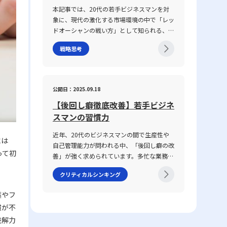
し、対面・非対面双方のコミュニケーション
具体性に欠け、相手に正確に意図が伝わらな
本記事では、20代の若手ビジネスマンを対
が混在する現代において、コミュニケーショ
いことが挙げられます。前提条件や目的が共
象に、現代の激化する市場環境の中で「レッ
ン能力がどのように成果に結び付くのか、そ
有されていない場合、会話は容易に脱線し、
ドオーシャンの戦い方」として知られる、競
の背景と実践的な鍛え方についても言及して
誤解を生む原因となります。さらに、個々の
争の激しい既存市場で成功を収めるための戦
いきます。 コミュニケーション能力とは コ
話し方の好みや知識量の違い、さらには一方
戦略思考
略や心得について、最新の事例とともに解説
ミュニケーション能力とは、単に情報を伝え
の思考が整理されずに抽象的な言葉で表現さ
します。グローバル化が進み、テクノロジー
るだけではなく、相手の反応を予測し、意思
れる場合、双方の話の噛み合わなさは一層深
の急速な発展や市場環境の変動が続く2025
疎通を円滑にするための高度なスキルを指し
刻になります。話がかみ合わない現象は、単
年のビジネスシーンにおいて、いかにして自
ます。ビジネスにおいては、報連相やプレゼ
公開日：2025.09.18
なるコミュニケーションのミスではなく、現
身の企業やキャリアを戦略的に舵取りし、激
ンテーション、会議、さらにはオンラインツ
代ビジネスにおける意思疎通の複雑さと密接
【後回し癖徹底改善】若手ビジネ
戦区であるレッドオーシャンを勝ち抜くの
ールを介した対話など、多岐にわたるシーン
に関わっています。企業内の組織体制や情報
か、その具体的な手法と注意点を体系的に整
スマンの習慣力
で求められます。この能力は、家庭教育や学
共有の仕組み、さらには個々人の論理的思考
理しました。 レッドオーシャンとは 「レッ
校教育の枠を超え、実際の業務経験や日常生
の有無が、結果として仕事で話が噛み合わな
近年、20代のビジネスマンの間で生産性や
ドオーシャン」とは、既存市場における熾烈
には
活での相互作用を通じて自然に身につく側面
い人との対処法を模索する上での鍵となって
自己管理能力が問われる中、「後回し癖の改
な競争環境を表す比喩表現です。この概念
が強く、個人の素質と経験が複雑に絡み合っ
って初
います。 仕事で話が噛み合わない人との対
善」が強く求められています。多忙な業務の
は、2005年にW・チャン・キムとレネ・モ
ています。「ビジネスにおけるコミュニケー
処法の注意点 ビジネス環境において、特に
中で、タスクを先延ばしにすることで生じる
ボルニュによって提唱された『ブルー・オー
ション能力」における成功の鍵は、論理的思
クリティカルシンキング
「仕事で話が噛み合わない人との対処法」を
ストレスや自信喪失、生産性の低下は、キャ
シャン戦略』にて取り上げられ、赤く血に染
考、傾聴力、発信力といった要素を統合し、
実践する際には、いくつかの注意点を踏まえ
リア形成において決定的なマイナス要素とな
まった海をイメージすることで、限られた需
相手に正確かつ効果的なメッセージを伝える
葉やフ
る必要があります。まず、会話の基本となる
りかねません。この記事では、先延ばし癖の
要を巡って多数の企業が激しく争う状況を表
ことで、相手の行動変容を促す点にありま
慣が不
前提条件を共有することが不可欠です。会議
本質とその背景にある理由を整理するととも
現しています。特に、レッドオーシャの 戦
す。 近年、ICT技術の進展により、メール、
や打ち合わせの冒頭で議論のゴールや目的、
読解力
に、具体的な改善策として8つの方法を提示
い方としてのアプローチは、価格競争に終始
チャット、ビデオ会議など多様なコミュニケ