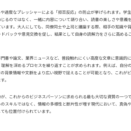
いや過度なプレッシャーによる「拒否反応」の防止が挙げられます。学
命じるのではなく、一緒に内容について語り合い、読書の楽しさや意義
ています。大人にしても、同僚同士や上司と議論する際、相手の知識や
ードバックや意見交換を促し、結果として自身の読解力をさらに高める
専門書や論文、業界ニュースなど、普段触れにくい高度な文章に意識的
、理解を深めるプロセスを繰り返すことが求められます。例えば、自分
章の背景情報や文脈をより広い視野で捉えることが可能となり、これが
ます。
力が、これからのビジネスパーソンに求められる最も大切な資質の一つ
めのスキルではなく、情報の多様性と断片性が増す現代において、真偽
しても位置付けられています。