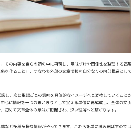
く、その内容を自らの頭の中に再現し、意味づけや関係性を整理する高
表象を作ること」、すなわち外部の文章情報を自分なりの内部構造とし
認識し、次に単語ごとの意味を具体的なイメージへと変換していくこと
を中心に情報を一つのまとまりとして捉える単位に再編成し、全体の文
で、初めて文章全体の意味が把握され、深い理解へと繋がります。
界誌など多種多様な情報がやってきます。これらを単に読み飛ばすので