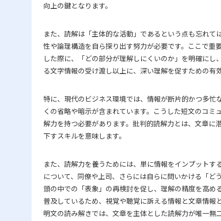
向上の鍵となります。
また、読解は「主体的な活動」であるという点も忘れて
性や論理構造を自ら探り出す努力が必要です。ここで重
した際に、「どの部分が理解しにくいのか」を明確にし
る文字情報の受け渡し以上に、深い理解を促すための有
特に、現代のビジネス環境では、情報が断片的かつ多忙な
くの省略や暗示が含まれています。こうした短文のコミ
解力を持つ必要があります。批判的読解力とは、文章に
下すスキルを意味します。
また、読解力を養うためには、単に情報をインプットす
について、同僚や上司、さらには自らに問いかける「ど
頭の中での「表象」の再検討を促し、理解の精度を高め
普及しているため、視覚や聴覚に訴える情報と文章情報
明文の読み解きでは、文章を主体とした読解力が唯一無