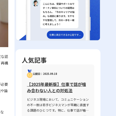
度な認
人気記事
て再構
公開日：2025.09.18
【2025年最新版】仕事で話が噛
が必要
み合わない人との対処法
脈や論
ビジネス現場において、コミュニケーション
の不一致は若手ビジネスマンが早期に直面す
る課題のひとつです。特に、仕事で話が噛み
はな
合わない人との対処法は、業務の円滑な遂行