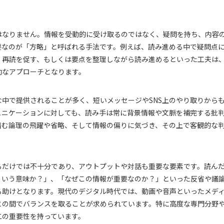
はなりません。情報を受動的に受け取るのではなく、疑問を持ち、内容
要なのが「方略」と呼ばれる手法です。例えば、読み進める中で疑問点
、再読を促す、もしくは要点を整理しながら読み進めるといった工夫は
効なアプローチとなります。
中で提供されることが多く、短いメッセージやSNS上のやり取りから
ュニケーションに対しても、読み手は常に背景情報や文脈を補完する批
潜む論理の飛躍や省略、そして情報の偏りに気づき、その上で客観的な
るだけでは不十分であり、アウトプットや対話も重要な要素です。読ん
ういう意味か？」、「なぜこの情報が重要なのか？」といった反省や議
る助けとなります。現代のデジタル時代では、動画や音声といったメデ
との間でバランスを取ることが求められています。特に高度な専門分野
二の重要性を持っています。