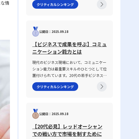
たな情
クリティカルシンキング
や信頼関係の構築に直結する重要なテーマで
す。2025年の現代において、情報の多様化
や働き方の変化が進む中、明確な意図伝達が
求められ、話がかみ合わない状況を改善する
公開日：2025.09.18
ための具体的手法が注目されています。本記
事では、なぜ「話が噛み合わない状態」が生
【ビジネスで成果を呼ぶ】コミュ
じるのか、その原因と背景を整理するととも
ニケーション能力とは
に、仕事で話が噛み合わない人との対処法を
具体的に解説します。多くの若手ビジネスマ
現代のビジネス現場において、コミュニケー
ンが抱えるコミュニケーションギャップにつ
ション能力は最重要スキルのひとつとして位
いて、論理的思考を交えて解説し、実務で役
置付けられています。20代の若手ビジネス
立つヒントを提供します。 話がかみ合わな
マンがキャリアをスタートさせる際、報告・
い状態とは ビジネスシーンにおける「話が
クリティカルシンキング
連絡・相談はもちろん、上司・部下、部署
かみ合わない状態」とは、意図や目的の認識
間、さらには対外の取引先との関係構築にも
のズレ、情報の伝達不足、さらには前提条件
おいて、この能力は不可欠です。この記事で
の違いにより、相手と効果的なコミュニケー
は「ビジネスにおけるコミュニケーション能
ションが図れない状況を指します。多くの場
公開日：2025.09.18
力」に焦点を当て、その定義から具体的なス
合、このような現象は一方的な問題ではな
キルの構成要素、日々の実践方法、注意すべ
く、双方の認識の不一致や話の抽象度が高す
【20代必見】レッドオーシャン
きポイントまで、専門性の高い視点で徹底解
ぎることから生じます。たとえば、上司や先
での戦い方で市場を制すために
説します。また、ICTツールが急速に進化
輩、同僚との会話において、伝えたい内容が