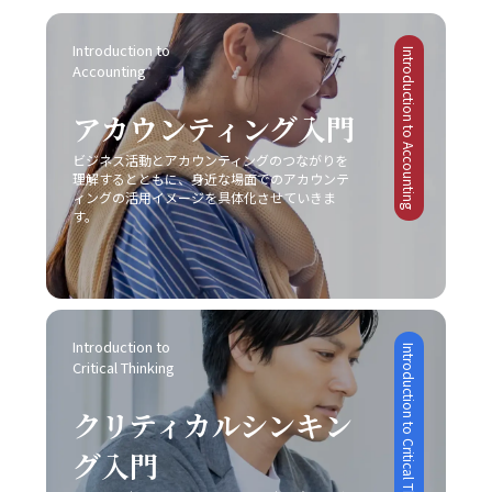
容を再整理し、改めて議論を行う「仕切り直し」も効果的
ばし癖に対して注意すべきポイントは多岐に渡ります。ま
市場環境はかつてないほど複雑かつダイナミックになって
らを適切に使い分けることが求められます。誤解を生むリ
です。特に、感情が絡んだ会話や大きな意思決定が必要な
ず、先延ばし癖が進行すると、日々の業務に対する自己効
います。さらに、デジタルトランスフォーメーション
スクがあるため、「既読」や「いいね」など、オンライン
Introduction to 
シーンでは、一度話題を持ち帰り、冷静な判断のもとで再
力感が低下し、やがて自信を失う危険性が高まります。仕
（DX）の波に乗ることで、従来のビジネスモデルに大きな
Introduction to Accounting
での簡素なサインに依存しすぎると、真意が伝わらず、結
Accounting
度議論を交わすことで、双方にとって納得のいく結論に至
事を着手するたびに「また先延ばしをしてしまった」とい
変革が起きています。このような時代で「レッドオーシャ
果として混乱が生じる恐れがあります。 さらに、自分自身
ることが期待されます。最後に、自己の伝達力を向上させ
う自己否定的な考えが自己評価を下げ、メンタルの悪循環
ンの戦い方」を模索する際、伝統的な戦略だけではなく、
のバイアスにも気を付ける必要があります。各個人が持つ
アカウンティング入門
るために、日常的に論理的思考をトレーニングすることが
を生むことになります。また、タスクが山積みになること
デジタル技術の活用や情報分析に基づく意思決定が求めら
固定概念や先入観は、意図しない誤解やコミュニケーショ
重要です。論理的に物事を整理し、因果関係を明確にする
により、精神的・肉体的なストレスが急増する点にも十分
れるようになりました。 例えば、デジタルマーケティング
ンのズレを引き起こす原因となりえます。自分の考えが常
ビジネス活動とアカウンティングのつながりを
習慣は、情報の抜け漏れを防ぎ、効率的なコミュニケーシ
な注意が必要です。 さらに、生産性の低下は、個人だけで
やビッグデータ解析を駆使して市場の動向をリアルタイム
理解するとともに、身近な場面でのアカウンテ
に正しいという前提に立たず、相手の立場や背景を十分に
ョンの基盤となります。若手ビジネスマンが自身のキャリ
はなく、組織全体に悪影響を及ぼす可能性があります。プ
で把握し、消費者のニーズの変化に迅速に対応する手法
ィングの活用イメージを具体化させていきま
理解しながら対話を進めることが、円滑なコミュニケーシ
アを磨く上で、これらの手法を実践することは、長期的な
ロジェクトの進行が遅れることで、チームメンバー間の連
す。
は、競合他社に先駆けた効果的な戦略です。SNSやオンラ
ョンを促進します。 また、論理と感情のバランスが重要で
成長にも大きく寄与するでしょう。これらの具体的な対処
携が乱れ、結果として全体のパフォーマンスが低下するリ
インプラットフォームでのブランディングも、従来の広告
す。ビジネスシーンでは、論理的な説明が求められる場面
戦略は、「仕事で話が噛み合わない人との対処法」として
スクがあります。これにより、個人の評価が下がり、キャ
や宣伝方法とは一線を画す新たな方法として取り入れられ
も多い一方で、相手の感情に寄り添うことも必要不可欠で
多くのビジネスシーンで応用可能であり、適切に実践する
リア上の成長機会や重要なチャンスが逃されることにつな
ています。このように、レッドオーシャンの戦い方におい
す。論理だけでは伝え切れない部分や、感情を込めた発信
ことで、業務効率やチームの生産性の向上につながりま
がります。そのため、先延ばし癖は単なる個人的な問題に
ては、伝統的な戦略と最新のテクノロジーを融合させるこ
が不足していると、相手の共感を得ることが難しくなり、
す。経験に基づく実践例を参考に、各自の環境に合った方
留まらず、社会人としての基礎力や信頼性を左右する重大
とで、競争優位性を確保する必要があるのです。 競争にお
結果的に意思疎通がうまくいかない可能性があります。こ
Introduction to 
法を柔軟に取り入れる姿勢が求められます。 まとめ 以上
な問題と言えます。 ここで特に留意すべきは、先延ばしの
Introduction to Critical Thinking
ける成功事例と失敗事例 現実のビジネスシーンにおいて、
の点について、「ビジネスにおけるコミュニケーション能
Critical Thinking
のように、ビジネスにおけるコミュニケーションの不調
背景には「完璧主義」や「失敗恐怖症」が密接に関係して
レッドオーシャン 市場での成功事例と失敗事例は多岐にわ
力」の現場においては、感情表現と論理的説明のバランス
は、単なる一方的な問題ではなく、双方の認識のズレや情
いるという点です。完璧主義者は、全ての条件が整うのを
たります。成功した企業は、明確な戦略と確固たる差別
を取るための訓練が不可欠です。 さらに、目的意識の欠如
クリティカルシンキン
報伝達の不備、さらには思考の整理不足から来る複合的な
待ってから行動するため、結果としてタスクが無期限に先
化、そして徹底したコスト管理を実践しています。たとえ
にも注意が必要です。コミュニケーションは方法そのもの
現象です。特に「仕事で話が噛み合わない人との対処法」
延ばしにされる傾向があります。一方、失敗を恐れる心理
ば、コカ・コーラは新市場としてチューハイ・サワー市場
グ入門
が目的ではなく、最終的には相手に行動変容を促すための
としては、具体的な対策を講じることが不可欠となりま
は、行動の最初の一歩を踏み出すことさえも躊躇させ、結
に参入する際、徹底した市場調査と消費者ニーズの分析に
手段です。目的が明確でないまま話を進めると、どれだけ
す。まず、会議や打ち合わせの場では、前提条件の確認や
果として問題が先送りされる原因となります。こうした心