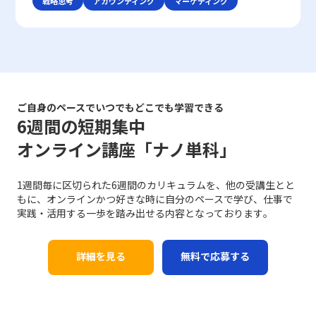
戦略思考
アカウンティング
マーケティング
性が求められます。 特に、若手ビジネスマンにとっては、
質を大きく左右します。これらの注意点を踏まえた上で、
例えば、失敗への恐怖心や完璧主義、さらにはADHD（注
社と同じ製品・サービスを提供していては、顧客は選択に
自分自身の意見を論理的かつ説得力をもって表現し、相手
相手の意見を尊重しつつ、自分の意図を明確に伝える努力
意欠陥・多動性障害）などの発達特性が背景にある場合も
迷い、競争に負けるリスクが増します。スターバックスの
の意見を丁寧に聴く技術は大きな強みとなります。また、
が、スムーズな意思疎通を実現するための基本といえま
あります。こうした場合、従来のタイムマネジメント技術
ように、品質の高さと独自の店舗体験を提供することで、
対面と非対面双方のコミュニケーションにおいて、それぞ
す。話が噛み合わないと感じた際には、焦らず、一度立ち
だけでは対処が難しく、「後回し癖の改善」を目指す上
単なる価格競争から差別化を図る戦略は、レッドオーシャ
れ異なるルールやエチケットが存在するため、状況に応じ
止まって基本に立ち返ることが、最終的には仕事で話が噛
で、自己理解と内面的な対策が欠かせません。 また、先延
ンの戦い方としての有力な手法です。 第二に、コストリー
た適切な対応が重要です。例えば、会議での発言やメール
み合わない人との対処法として有効です。 具体的な対処戦
ばし癖は放置されると、業務遂行に大きな弊害をもたらし
ダーシップ戦略です。効率的な運営を徹底し、無駄な経費
での簡潔な表現、さらにはSNSやチャットでのリアルタイ
略と実践例 ここでは、「仕事で話が噛み合わない人との対
ます。たとえば、予定された期限までにタスクが完了しな
や労力を削減することで市場価格を下回る優位性を保持し
ムなやりとりなど、各シーンで必要とされる細やかな配慮
ご自身のペースでいつでもどこでも学習できる
処法」として認識される具体的な戦略を、実践例とともに
いことによるストレスの増加、結果的な自信喪失、そして
ます。ユニクロが示した事例のように、大量仕入れや生産
6週間の短期集中
が質の高いコミュニケーションを実現する鍵となります。
解説します。多岐にわたる原因に対して、個々のケースに
長期的にはキャリアチャンスの逸失へとつながります。こ
工程の合理化によって、低価格でも品質を維持することが
コミュニケーション能力の注意点 コミュニケーション能力
応じた対策を講じることが求められます。まず、会話の開
のような問題は個人だけでなく、チームや組織全体に影響
オンライン講座「ナノ単科」
できれば、急激な価格競争にも耐える力が養われるので
を高めるためには、単に技術を習得するだけでなく、いく
始時に必ず現状の認識を共有することが基本です。長年の
を及ぼすため、早期に原因を特定し、適切な対策を講じる
す。ただし、過度なコスト削減は品質低下やブランド価値
つかの落とし穴や注意点を認識する必要があります。ま
経験が示すように、「話の前提条件を合わせる」ことは、
ことが求められます。先延ばし癖に取り組むプロセスは、
の喪失というリスクもあるため、バランスを見極めること
ず、情報伝達とコミュニケーションの違いに注意が必要で
1週間毎に区切られた6週間のカリキュラムを、他の受講生とと
双方のコミュニケーションの齟齬を防ぐ第一歩です。たと
自分自身を見つめ直し、効率的な業務遂行と成長機会を確
が重要です。 第三に、ニッチ戦略です。市場全体ではな
す。単なるデータや数字の伝達が成功したとしても、相手
もに、オンラインかつ好きな時に自分のペースで学び、仕事で
えば、新たなプロジェクトのキックオフミーティングで
実に捉えるための重要なステップと言えるでしょう。 近年
く、特定の顧客セグメントや特定のニーズに特化すること
がその情報をどう受け取り、行動に移すかはまた別の問題
実践・活用する一歩を踏み出せる内容となっております｡
は、各参加者が同じゴールと進行予定を共有することで、
は特に、テクノロジーの発展とともに多様な働き方が広が
で、競争相手の少ない領域を開拓します。高級車市場にお
です。「ビジネスにおけるコミュニケーション能力」にお
後の誤解を避けることができます。また、日常的なコミュ
る中で、自己管理能力が強く問われるようになりました。
けるポルシェの例は、限られた層に対して圧倒的なブラン
いては、相手に正しく意図が伝わるかどうかが重要であ
ニケーションにおいても、相手の表情や声のトーン、さら
その中で「後回し癖の改善」に取り組むことは、単なる習
ド価値を提供する成功例と言えるでしょう。この戦略は、
り、結果として行動変容が起こることが成功指標となりま
詳細を見る
無料で応募する
には話の流れからその理解度を汲み取る姿勢が重要です。
慣の見直しにとどまらず、自己のキャリア戦略を見直すた
レッドオーシャンの戦い方の一環として、自社の強みや専
す。 また、コミュニケーションには必ずしも相手に完全に
経験豊富なマネージャーの中には、相手の話し方をよく観
めの重要な要素ともなっています。次のセクションでは、
門性を最大限に活かすための戦略として注目されていま
伝えることができないという不確実性があります。言葉だ
察し、適宜「確認の質問」を挟むことで、対話の精度を高
先延ばし癖がもたらす具体的な影響と、注意すべきポイン
す。 市場の変化と戦略の進化 テクノロジーの進化、グロ
けでは伝えきれない非言語的要素、例えば身振り手振りや
める手法を実践している方もいます。さらに、後日話の内
トについて詳述していきます。 先延ばし癖の注意点 先延
ーバルな競争、そして顧客ニーズの多様化により、現代の
表情、声のトーンなどが大きな役割を果たしており、これ