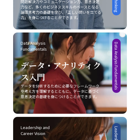
基づく戦略展開により、短期間で一定の市場シェアを獲得
問題解決力やコミュニケーション力、意思決定
テクニックを駆使しても、受信者にとって重要なポイント
具体的な言葉選び、相手の理解度を逐一確認する姿勢が求
理的要因への正しいアプローチなくしては、「後回し癖の
力など、多くのビジネススキルのベースとなる
しました。また、トヨタ自動車は常に「カイゼン」を徹底
が伝わらず、業務上の成果に結び付かない場合がありま
論理思考力の基礎を学び、｢正しい問いを立てる
められます。次に、必要に応じて一度話を持ち帰り、冷静
改善」は達成しにくいと言えるでしょう。 また、ADHDの
し、品質と効率性の向上を図ることで、激しい競争環境に
す。そのため、事前に伝えたいポイントや目的を明確に
力」を身につけることができます。
に再度整理してから再挑戦するという柔軟性も欠かせませ
ような発達障害が原因の場合には、個人の努力だけでは限
おいても堅実な成長を実現しています。 一方で、失敗に終
し、適切な手法を選択することが、効果的なコミュニケー
ん。また、自己の論理的思考を鍛えることによって、伝え
界があることを認識し、専門の医療機関やカウンセラーの
わった事例も貴重な教訓として残されています。スマート
ションにつながります。 また、コミュニケーションの現場
たい内容を的確にまとめる力は、長期的にはコミュニケー
協力を仰ぐことも大切です。一人で抱え込むことなく、適
フォン市場におけるモトローラの事例では、他社との差別
がどのような「場」か、つまり使用する媒体や環境に応じ
ション能力の向上に直結します。これにより、仕事で話が
切なサポートを受けながら、自己管理能力の向上を図るこ
化に失敗し、急激な技術革新に乗り遅れて市場からの孤立
た戦略も大切です。対面での会議、電話会議、メール、オ
Data Analysis 
Data Analysis Fundamentals
噛み合わない状況を未然に防ぎ、また発生した場合にも迅
とが求められます。このように、先延ばし癖の注意点は単
を招きました。また、日産自動車は過度なコスト削減施策
Fundamentals
ンラインミーティングなど、ツールや場面ごとに適したコ
速かつ効果的に対処できる基盤を作ることが可能となりま
なる行動パターンの問題を超えて、複雑な心理的・環境的
により品質低下とブランドイメージの低下を招いた結果、
ミュニケーションの方法が存在します。そのため、各媒体
す。最終的に、若手ビジネスマンにとって重要なのは、一
要因が絡み合っているため、多角的な視点からの対策が必
激戦区でのシェア確保に大きな課題を突きつけられまし
データ・アナリティク
の持つ特性や限界を理解し、状況に合わせた柔軟な対応が
方的なコミュニケーションではなく、双方の意図や認識を
要不可欠です。 ビジネス現場では、タスクを早期に処理す
た。これらの事例は、レッドオーシャンの戦い方において
必要不可欠となります。こうした注意点を踏まえて、自己
共有しあう姿勢です。今回ご紹介したポイントを実践し、
る仕組みや、効率的なスケジュール管理システムの導入も
は、単なるコスト削減や市場模倣だけでは不十分であり、
ス入門
のコミュニケーション能力を継続的にブラッシュアップし
「仕事で話が噛み合わない人との対処法」を日常の業務に
推奨されています。現代のITツールを活用し、リマインダ
明確な差別化戦略と自社の独自性の追求が不可欠であるこ
ていくことが、キャリアの成長に繋がるのです。 まとめ
取り入れることで、組織内の信頼関係の再構築や業務効率
ー機能やタイムマネジメントアプリを上手に利用すること
データを分析するために必要なフレームワーク
とを示しています。 レッドオーシャンとブルーオーシャン
本記事では、「ビジネスにおけるコミュニケーション能
の向上を実現できるでしょう。常に自己のコミュニケーシ
や考え方を理解するとともに、データに基づく
で、先延ばし癖を改善する一助となります。ただし、こう
の使い分け レッドオーシャン市場における戦略と対比し
力」における重要性と、その構成要素、さらには具体的な
意思決定の基礎を身につけることができます。
ョンスキルを磨き、効果的な意思疎通を心がけることが、
したツールも万能ではなく、自身の内面的な問題と向き合
て、ブルーオーシャン戦略は競争のない新たな市場の創出
現場での実践方法と注意点について解説しました。現代ビ
ビジネスパーソンとしての成長に直結する重要な要素とな
い、根本的な解決策を模索しなければ、「後回し癖 改善」
を目指すアプローチです。ブルーオーシャンでは、既存市
ジネスにおいて、コミュニケーションは単なる情報伝達で
ります。
は真の意味で実現されないでしょう。 まとめ 「後回し癖
場の枠にとらわれずに新規需要を発掘することが重視され
はなく、相手に行動変容を促すための極めて高度なスキル
の改善」は、20代の若手ビジネスマンにとって極めて重要
るため、一見すると魅力的な選択肢に映ります。しかし、
であり、論理的思考、感情表現、非言語的伝達、そして状
なテーマです。タスクの先延ばしは、自己効力感の低下、
どちらの戦略を採用するかは、自社の経営資源、強み、さ
Leadership and 
況に応じた柔軟な対応が求められます。特に、若手ビジネ
ストレスの蓄積、生産性の低下、さらにはキャリアの成長
らには市場環境の成熟度によって大きく左右されるため、
Career Vision
スマンはこの能力を磨くことで、上司や同僚、さらには対
機会の逸失といった深刻な影響を及ぼします。そのため、
慎重な分析が求められます。レッドオーシャンの戦い方に