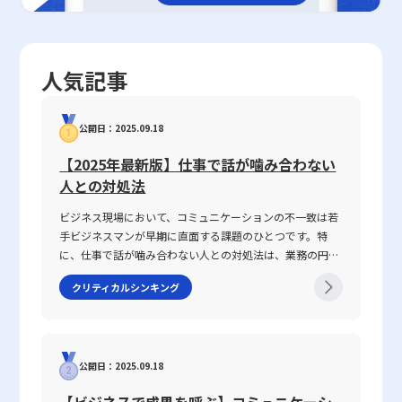
人気記事
公開日：2025.09.18
【2025年最新版】仕事で話が噛み合わない
人との対処法
ビジネス現場において、コミュニケーションの不一致は若
手ビジネスマンが早期に直面する課題のひとつです。特
に、仕事で話が噛み合わない人との対処法は、業務の円滑
な遂行や信頼関係の構築に直結する重要なテーマです。
クリティカルシンキング
2025年の現代において、情報の多様化や働き方の変化が進
む中、明確な意図伝達が求められ、話がかみ合わない状況
を改善するための具体的手法が注目されています。本記事
では、なぜ「話が噛み合わない状態」が生じるのか、その
公開日：2025.09.18
原因と背景を整理するとともに、仕事で話が噛み合わない
人との対処法を具体的に解説します。多くの若手ビジネス
【ビジネスで成果を呼ぶ】コミュニケーシ