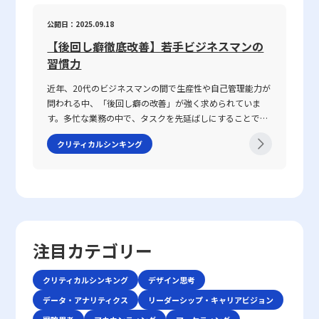
て自身の企業やキャリアを戦略的に舵取りし、激戦区であ
や日常生活での相互作用を通じて自然に身につく側面が強
い人との対処法」を実践する際には、いくつかの注意点を
るレッドオーシャンを勝ち抜くのか、その具体的な手法と
く、個人の素質と経験が複雑に絡み合っています。「ビジ
公開日：2025.09.18
踏まえる必要があります。まず、会話の基本となる前提条
注意点を体系的に整理しました。 レッドオーシャンとは
ネスにおけるコミュニケーション能力」における成功の鍵
件を共有することが不可欠です。会議や打ち合わせの冒頭
【後回し癖徹底改善】若手ビジネスマンの
「レッドオーシャン」とは、既存市場における熾烈な競争
は、論理的思考、傾聴力、発信力といった要素を統合し、
で議論のゴールや目的、前提条件を再確認することで、話
環境を表す比喩表現です。この概念は、2005年にW・チャ
習慣力
相手に正確かつ効果的なメッセージを伝えることで、相手
の軸がぶれるのを防ぐことができます。具体的な対策とし
ン・キムとレネ・モボルニュによって提唱された『ブル
の行動変容を促す点にあります。 近年、ICT技術の進展に
ては、以下の点が挙げられます。・まず、話の内容は具体
近年、20代のビジネスマンの間で生産性や自己管理能力が
ー・オーシャン戦略』にて取り上げられ、赤く血に染まっ
より、メール、チャット、ビデオ会議など多様なコミュニ
的に整理し、主語と述語を明確にすることが重要です。特
問われる中、「後回し癖の改善」が強く求められていま
た海をイメージすることで、限られた需要を巡って多数の
ケーション手法が登場しました。しかし、テキストや非対
に急いでいる状況や複雑な問題を扱う場合、あいまいな表
す。多忙な業務の中で、タスクを先延ばしにすることで生
企業が激しく争う状況を表現しています。特に、レッドオ
面のやりとりは時に「既読未読」「いいね」といった簡易
現を避け、論点を整理して伝える努力が必要です。・次
じるストレスや自信喪失、生産性の低下は、キャリア形成
ーシャの 戦い方としてのアプローチは、価格競争に終始し
な反応だけに頼る傾向があり、誤解や遅延が発生する可能
クリティカルシンキング
に、相手の理解度を随時確認することが推奨されます。た
において決定的なマイナス要素となりかねません。この記
やすい市場の中で如何にして自社の独自性を打ち出すか、
性があります。このため、現代のビジネスシーンでは、対
とえば、「私の理解ではこの点ですが、〇〇さんのお考え
事では、先延ばし癖の本質とその背景にある理由を整理す
また効率化やコスト削減、ニッチ市場への特化を通じて勝
話の意図や背景、さらには相手の心理状態などを正確に把
はどうでしょうか？」といった確認を行うことで、認識の
るとともに、具体的な改善策として8つの方法を提示して
利を収めるかという戦略に注目が集まります。 競争環境の
握する高度な能力がますます求められているのです。 そも
ズレを未然に防ぐことが可能です。・また、どのような場
いきます。業務の効率や精神的な安定を目指すためには、
激化は、単に製品やサービスの質を向上させるだけでは勝
そもコミュニケーションとは、人々が互いの考え、感情、
面であっても、一度会話を中断し、再度仕切り直す選択肢
単なる時間管理だけでなく、心理的な側面にも目を向ける
ち抜けない現実を反映しています。レッドオーシャン市場
価値観を伝え合い、理解し合う一連のプロセスです。これ
も有効です。特に、重要な会話内容や方針確認の際には、
必要があります。ここで取り上げる「後回し癖の改善」と
では、既存の大手企業だけでなく、新規参入者との熾烈な
は単なる情報伝達に留まらず、感情や非言語的な要素を含
十分な準備をしてから再度対話を試みることが、後のトラ
いうキーワードを軸に、先延ばし癖がもたらすリスクと、
争いが交錯し、限られた市場シェアの取り合いが続きま
注目カテゴリー
む複合的なプロセスであり、相手にどこまで伝わったか、
ブル回避に寄与します。・さらに、自己の思考を論理的に
改善に向けた実践的アプローチを解説します。 先延ばし癖
す。そのため、レッドオーシャンの戦い方においては、自
あるいは誤解が生じたかを見極める能力が必要となりま
整理する力を高めることで、情報の伝達精度が向上し、結
とは 先延ばし癖とは、必要なタスクや業務を期限内に着
社の強みや独自性を生かした戦略立案が不可欠となりま
す。「ビジネスにおけるコミュニケーション能力」で成功
クリティカルシンキング
デザイン思考
果として仕事で話が噛み合わない人との対処法がより効果
手・遂行せず、後回しにする習慣や傾向を指します。この
す。 レッドオーシャン 戦い方の基本戦略 レッドオーシャ
を収めるためには、自身の伝えたい内容を明確に定義し、
的に機能します。論理的思考は、複雑な情報をシンプルに
現象は単なる怠慢や意志の弱さだけに起因するものではな
データ・アナリティクス
ン市場で成功を収めるためには、以下の3つの基本戦略が
リーダーシップ・キャリアビジョン
使用する手段・場面に応じて最適な技術を選択できる柔軟
まとめるための基本スキルであり、コミュニケーションの
く、心理的要因や環境要因の複合的な結果とも言えます。
有効であるとされています。第一に、差別化戦略です。他