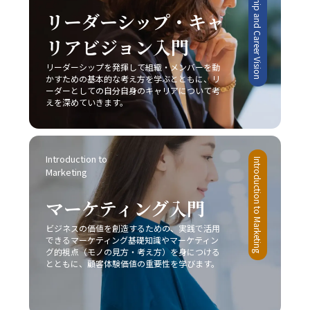
Leadership and Career Vision
外のステークホルダーとの信頼関係を築き、組織全体の業
自己管理能力の向上を図るためには、まず自分自身の心理
おいては、既存市場で確固たる地位を築くために、いかに
リーダーシップ・キャ
績向上や自らのキャリアアップに直結させることが可能と
的背景や業務環境を冷静に分析することが不可欠です。ま
自社の独自性を打ち出し、競合他社との差別化を成功させ
なります。 また、コミュニケーションの成功は意識的な目
た、具体的な改善策としては、以下の8つの方法が有効で
リアビジョン入門
るかが非常に重要な要素となります。 具体例として、大手
的設定と適切な手法の選択に依存するため、日々の業務の
あると考えられます。 まず、「とりあえずはじめてみる」
家電メーカーが技術力と広範な販売網という強みを持ちな
中で自らの発言や対話を振り返り、どのように相手に伝わ
というシンプルながらも強力な方法があります。初動の一
リーダーシップを発揮して組織・メンバーを動
がらも、成熟市場での競争に挑むケースや、ベンチャー企
っているかを検証する姿勢が不可欠です。若手ビジネスマ
かすための基本的な考え方を学ぶとともに、リ
歩を踏み出すことで、徐々にタスクへの抵抗感が薄れ、以
業が限定されたリソースを最大限に活かしてニッチ市場で
ンとしては、まずは基本的なスキルを習得し、実践を重ね
ーダーとしての自分自身のキャリアについて考
降の作業がスムーズに進む効果が期待できます。次に、簡
新たな需要を創造するケースなど、各企業は自社の特性に
えを深めていきます。
ながら「論理」と「感情」のバランスを追求することが、
単に実行可能なタスクから取り掛かることにより、成功体
応じた戦略を展開しています。このような事例からも、ど
信頼構築および成果創出への近道であると言えます。今後
験を積み重ねる点も重要です。成功体験は自信を形成し、
の市場戦略を採るにしても、常に自社の強みと市場環境の
も、技術の進化とグローバル化が進む中で、多様なコミュ
やがて大きな課題に対しても積極的に取り組む原動力とな
両面を的確に把握し、その上でレッドオーシャンの戦い方
ニケーション手法を状況に応じて使い分けるセンスを養
ります。 さらに、やるべきタスクに専念できる環境を整え
を実践することが成功の鍵であることが明らかです。 実践
Introduction to 
い、柔軟な対応力を持つことが求められるでしょう。 最終
Introduction to Marketing
ることも、先延ばし癖の改善に有効です。職場や自宅での
に向けた心構えと今後の展望 レッドオーシャンの戦い方を
Marketing
的に、「ビジネスにおけるコミュニケーション能力」にお
雑音や不要な割り込みを排除し、集中できる空間を確保す
実践するためには、単なる理論や事例の学習に留まらず、
ける本質は、発信者が目的を明確にし、受信者がその意図
る工夫は、業務効率の向上につながります。目標を細かく
実際のビジネス現場での迅速な対応と継続的な改善が求め
マーケティング入門
を正確に理解するという双方の協調です。これを実現する
設定し、進捗状況を明確に把握することで、自分自身の達
られます。まず、自社の強みや改善点を冷静に分析し、ど
ためには、日々の実務の中での振り返りと研鑽が不可欠で
成度を視覚化し、モチベーションを維持することが可能で
ビジネスの価値を創造するための、実践で活用
の戦略が最も有効であるかを判断することが重要です。ま
あり、自らのコミュニケーションスタイルを磨き上げるこ
できるマーケティング基礎知識やマーケティン
す。また、締切を2段階で設定する方法も、タスクを段階
た、顧客のニーズや市場動向の変化に敏感であること、そ
とが、結果として組織全体のパフォーマンス向上に繋がる
グ的視点（モノの見方・考え方）を身につける
的に処理し、プロジェクト全体を効率的に管理するための
して柔軟な戦略の見直しが不可欠となります。市場は常に
とともに、顧客体験価値の重要性を学びます。
のです。自分自身の成長と共に、組織全体での良好な情報
有効な手段と言えるでしょう。 完璧主義に陥らず、自分に
変動し続けており、今日の成功が明日の成功を保証するも
共有が促進されることにより、ビジネスの現場における成
過度な厳しさを課さない点や、失敗を恐れずに挑戦する姿
のではないため、レッドオーシャンの戦い方においては常
果が確実に向上するでしょう。
勢を持つことも、先延ばし癖改善の鍵となります。たとえ
に革新と挑戦の姿勢を維持しなければなりません。 今後、