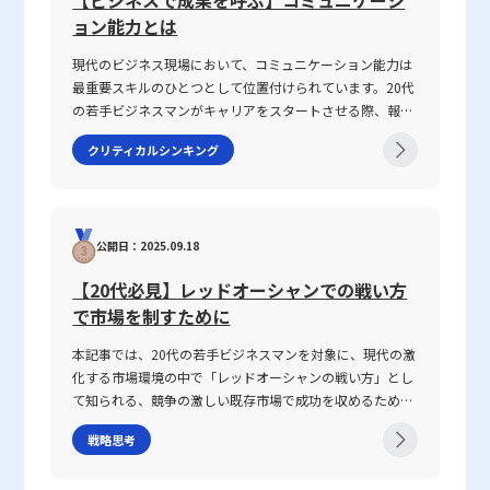
マンが抱えるコミュニケーションギャップについて、論理
ョン能力とは
的思考を交えて解説し、実務で役立つヒントを提供しま
す。 話がかみ合わない状態とは ビジネスシーンにおける
現代のビジネス現場において、コミュニケーション能力は
「話がかみ合わない状態」とは、意図や目的の認識のズ
最重要スキルのひとつとして位置付けられています。20代
レ、情報の伝達不足、さらには前提条件の違いにより、相
の若手ビジネスマンがキャリアをスタートさせる際、報
手と効果的なコミュニケーションが図れない状況を指しま
告・連絡・相談はもちろん、上司・部下、部署間、さらに
す。多くの場合、このような現象は一方的な問題ではな
クリティカルシンキング
は対外の取引先との関係構築にもおいて、この能力は不可
く、双方の認識の不一致や話の抽象度が高すぎることから
欠です。この記事では「ビジネスにおけるコミュニケーシ
生じます。たとえば、上司や先輩、同僚との会話におい
ョン能力」に焦点を当て、その定義から具体的なスキルの
て、伝えたい内容が具体性に欠け、相手に正確に意図が伝
構成要素、日々の実践方法、注意すべきポイントまで、専
わらないことが挙げられます。前提条件や目的が共有され
公開日：2025.09.18
門性の高い視点で徹底解説します。また、ICTツールが急
ていない場合、会話は容易に脱線し、誤解を生む原因とな
速に進化し、対面・非対面双方のコミュニケーションが混
ります。さらに、個々の話し方の好みや知識量の違い、さ
【20代必見】レッドオーシャンでの戦い方
在する現代において、コミュニケーション能力がどのよう
らには一方の思考が整理されずに抽象的な言葉で表現され
で市場を制すために
に成果に結び付くのか、その背景と実践的な鍛え方につい
る場合、双方の話の噛み合わなさは一層深刻になります。
ても言及していきます。 コミュニケーション能力とは コ
話がかみ合わない現象は、単なるコミュニケーションのミ
本記事では、20代の若手ビジネスマンを対象に、現代の激
ミュニケーション能力とは、単に情報を伝えるだけではな
スではなく、現代ビジネスにおける意思疎通の複雑さと密
化する市場環境の中で「レッドオーシャンの戦い方」とし
く、相手の反応を予測し、意思疎通を円滑にするための高
接に関わっています。企業内の組織体制や情報共有の仕組
て知られる、競争の激しい既存市場で成功を収めるための
度なスキルを指します。ビジネスにおいては、報連相やプ
み、さらには個々人の論理的思考の有無が、結果として仕
戦略や心得について、最新の事例とともに解説します。グ
レゼンテーション、会議、さらにはオンラインツールを介
事で話が噛み合わない人との対処法を模索する上での鍵と
戦略思考
ローバル化が進み、テクノロジーの急速な発展や市場環境
した対話など、多岐にわたるシーンで求められます。この
なっています。 仕事で話が噛み合わない人との対処法の注
の変動が続く2025年のビジネスシーンにおいて、いかにし
能力は、家庭教育や学校教育の枠を超え、実際の業務経験
意点 ビジネス環境において、特に「仕事で話が噛み合わな