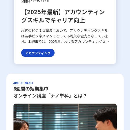
公開日：2025.09.18
【2025年最新】アカウンティン
グスキルでキャリア向上
現代のビジネス環境において、アカウンティングスキル
は若手ビジネスマンにとって不可欠な能力となっていま
す。本記事では、2025年におけるアカウンティングス
キルの重要性と、その習得に際しての注意点について詳
しく解説します。 アカウンティングスキルとは アカウ
アカウンティング
ンティングスキルとは、企業の財務情報を正確に記録、
分析、報告する能力を指します。具体的には、財務諸表
の作成や管理、予算編成、コスト分析、税務対策などが
含まれます。これらのスキルは、企業の経営戦略を支え
る基盤として機能し、意思決定の質を高めるために欠か
ABOUT NANO
せません。 2025年現在、ビジネス環境はますます複雑
6週間の短期集中
化しており、デジタル化の進展に伴ってアカウンティン
オンライン講座「ナノ単科」とは？
グスキルの重要性は一層増しています。データ分析ツー
ルやAIの導入により、膨大な財務データを効率的に処理
し、迅速な意思決定を支援する役割も求められていま
す。若手ビジネスマンにとって、アカウンティングスキ
ルを磨くことは、キャリアの成長に直結する重要な要素
となっています。 アカウンティングスキルの注意点 ア
カウンティングスキルを習得する際には、いくつかの注