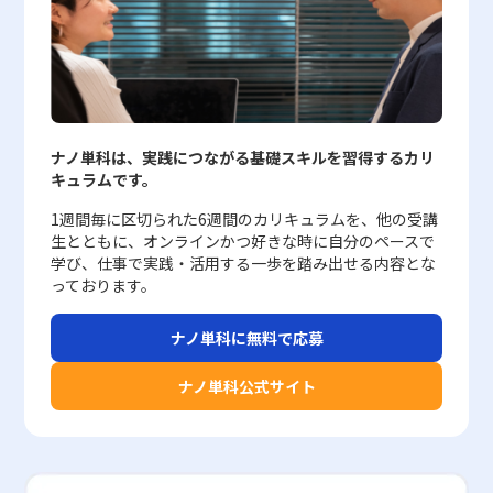
意点があります。まず第一に、基礎知識の徹底が求めら
れます。会計原則や税法の理解はもちろんのこと、最新
の会計基準や法規制にも精通している必要があります。
常に変化する環境に対応するためには、継続的な学習と
情報収集が不可欠です。 次に、テクノロジーの活用と人
間的な判断力のバランスが重要です。デジタルツールや
自動化技術の導入により、効率的なデータ処理が可能と
ナノ単科は、実践につながる基礎スキルを習得するカリ
なっていますが、最終的な判断や戦略策定には人間の洞
キュラムです。
察力が求められます。アカウンティングスキルを持つビ
ジネスマンは、技術を効果的に活用しつつ、クリティカ
1週間毎に区切られた6週間のカリキュラムを、他の受講
ルシンキングを駆使して適切な判断を下す能力が求めら
生とともに、オンラインかつ好きな時に自分のペースで
れます。 さらに、コミュニケーション能力も欠かせませ
学び、仕事で実践・活用する一歩を踏み出せる内容とな
ん。財務情報は経営層や他部門と共有されるべき重要な
っております。
データであり、分かりやすく的確に伝える力が必要で
す。アカウンティングスキルを活かし、他部門との連携
を図ることで、組織全体のパフォーマンス向上に寄与す
ナノ単科に無料で応募
ることができます。 まとめ アカウンティングスキル
は、若手ビジネスマンにとって競争力を高めるための重
ナノ単科公式サイト
要な武器です。基礎知識の徹底、最新技術の活用、人間
的な判断力とコミュニケーション能力をバランスよく身
につけることで、ビジネス環境の変化に柔軟に対応し、
組織の成長に貢献することが可能となります。2025年
以降も進化を続けるビジネスシーンにおいて、アカウン