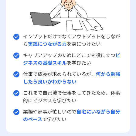
と急速な市場変化が予想されるため、レッドオーシャン 戦
い方においても、常に柔軟な発想と先を見据えた戦略が必
要です。成功事例に見ると、スターバックス、コカ・コー
ラ、トヨタ自動車などが、自社の独自性を武器にして激戦
区を勝ち抜いていることからも、自社の強みをしっかりと
把握し、独自の価値提案を行うことの重要性が理解できる
インプットだけでなくアウトプットをしなが
check_circle
でしょう。さらに、競合他社との違いを明確にし、適切な
ら
実践につながる力
を身につけたい
タイミングで戦略の見直しと改善を図ることで、どのよう
な厳しい市場環境でも勝利を掴むことが可能となります。
キャリアアップのためにどこでも役に立つ
ビ
check_circle
最終的に、レッドオーシャンの戦い方においては、単なる
ジネスの基礎スキル
を学びたい
生存戦略ではなく、今後も持続的な成長を実現するための
基盤として、企業やビジネスパーソン自身が常に学び、挑
仕事で成長が求められているが、
何から勉強
check_circle
戦し続ける姿勢が求められます。現代の急激な変革期にお
したら良いかわからない
いて、若手ビジネスマンが自らのキャリアと企業の成長を
支えるためにも、戦略的思考と柔軟な対応力を身につけ、
これまで自己流で仕事をしてきたため、体系
check_circle
レッドオーシャンの荒波を乗り越えるための確固たる手法
的にビジネスを学びたい
を確立することが今後の成功に直結すると言えるでしょ
う。
業務や家事が忙しいので
自宅にいながら自分
check_circle
のペース
で学びたい