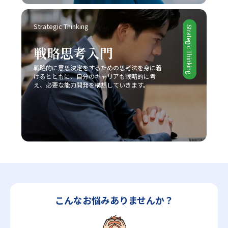
ば、多少のミスや失敗は成長過程の一部と捉え、次回への
AIやIoT、さらにはブロックチェーン技術など最先端技術の
学びとすることで、行動へのブレーキを緩めることができ
進展が加速することで、ビジネス環境は一層複雑化すると
ます。さらに、周囲の信頼できる同僚や上司に適切に協力
Strategic Thinking
みられます。しかし、このような変動期においては、逆に
Strategic Thinking
を求めることで、タスクの分担や業務効率の向上にもつな
新たなビジネスモデルや市場ニーズが生まれるチャンスも
がり、結果として「後回し癖の改善」が促進されます。 総
多く存在します。将来的には、従来のレッドオーシャンの
戦略思考入門
じて、先延ばし癖の改善は単なる業務の効率化に留まら
戦い方に加え、テクノロジーを駆使したデジタル戦略との
ず、自己成長やキャリアアップ、そして精神的健康に直結
戦略的に意思決定をするための思考法を身に着
融合が、企業の競争力を左右する重要な要素となることは
けるとともに、自分のキャリアも戦略的に考
する課題です。20代の若手ビジネスマンは、日々の忙しさ
間違いありません。そのため、今のうちから情報収集や市
え、必要な能力開発を構想していきます。
に追われる中で、この先延ばしという悪循環を断ち切り、
場分析に注力し、柔軟かつ先見性のある戦略を構築するこ
主体的かつ計画的な行動を身につけることが、将来的な成
とが求められます。 まとめ 本記事では、2025年という変
功に不可欠であると言えるでしょう。一度自らの行動パタ
革の時代において、20代の若手ビジネスマンが直面する厳
ーンを見直し、ここで紹介した8つの方法を実践すること
しい市場環境の中で、「レッドオーシャンの戦い方」の重
で、徐々に「後回し癖の改善」の効果を実感できるはずで
要性とその具体的な戦略について解説してきました。レッ
す。 最終的には、先延ばし癖を克服し、時間とエネルギー
ドオーシャンとは、既存市場における激しい競争環境を指
を有効活用するための意識改革が求められます。焦らず、
し、価格競争や限られた市場シェア、利益率の低下といっ
一歩一歩着実に、自己改善のプロセスを進めることが重要
たリスクが伴います。このような中で成功するためには、
です。皆さんが今後、業務上の課題を迅速かつ効果的に解
他社との差別化、コストリーダーシップ、ニッチ戦略など
決し、自己成長を加速させる一助となることを心より願っ
自社の強みを最大限に活かすアプローチが不可欠です。ま
ています。この取り組みが、豊かなキャリア形成と充実し
た、デジタル技術や最新の市場動向を取り入れることで、
こんなお悩みありませんか？
た人生への道を切り開くための大きな一歩となるでしょ
従来の戦略だけでなく新たなビジネスモデルの構築が求め
う。
られています。 今後のビジネスシーンは、一層熾烈な競争