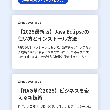
加え、デジタルトランスフォーメーションやリーダーシ
リーダーシップ・キャリアビジョン
を抜本的に変革する取り組みを指します。 近年、AI、
ップ、イノベーション推進力など多様なスキルが求めら
IoT、クラウドコンピューティング、ビッグデータ解析
れる状況となっている。新たな時流の下で、専門性・信
といった先端技術の発展に伴い、これまで不可能とされ
頼性を備えた知識や経験はもちろん、変化に柔軟に対応
ていた効率改善や新価値の創出が実現可能となりまし
し革新的な価値を創出できる人材こそが、企業成長にお
公開日：2025.09.18
た。企業は、これらの技術を組み合わせることで、業務
いて不可欠な存在といえる。本記事では、2025年にお
の自動化やマーケティング手法の革新、さらには顧客と
けるビジネス界の最新トレンドや、20代の若手ビジネス
【2025最新版】Java Eclipseの
の新たな関係構築を実現し、グローバル市場における競
マンが直面する課題、並びにその克服方法について、専
争力を強化しています。 特に、データドリブンな意思決
使い方とインストール方法
門的かつ実践的な視点から詳細に考察する。 デジタル
定が急速に進む中、企業内の各部門においてリアルタイ
トランスフォーメーションとは デジタルトランスフォ
ムな情報共有と高度な分析が不可欠となっています。こ
ーメーション（DX）とは、情報技術を活用して、既存の
現代のビジネスシーンにおいて、効率的なプログラミン
れにより、戦略立案やリスク管理、さらには新規事業の
ビジネスモデルや組織構造、業務プロセスそのものを根
グ環境の構築は若手ビジネスマンにとって不可欠です。
創出において、従来の感覚的な判断から論理的かつ科学
本的に変革させる取り組みを指す。 企業における業務効
Java Eclipseは、その強力な機能と柔軟性から、多くの
的な意思決定へのシフトが促進されている点は注目に値
率の向上、顧客体験の革新、そして市場における競争優
開発者に支持されています。本記事では、「Java
します。 また、デジタルトランスフォーメーションは、
位性の確立を目的として、従来のオフライン主体の業務
Eclipse 使い方 インストール」に焦点を当て、2025年現
単に技術的な導入だけに留まらず、企業文化の変革や組
から、オンライン環境によるデジタル主体の戦略へとシ
在の最新情報を基にした詳細なガイドを提供します。
織再編成を伴う全社的な取り組みです。即ち、業務の効
フトしている。 近年の日本企業においても、リモート
Java Eclipseとは Java Eclipseは、オープンソースの統
率化や生産性向上を目指すだけでなく、従業員一人ひと
ワークの普及やクラウド技術の進展を背景に、DXの重
合開発環境（IDE）であり、Javaをはじめとする多くの
公開日：2025.09.18
りの意識改革や新たな働き方の浸透が必要不可欠です。
要性がますます高まっている。 特に、20代のビジネス
プログラミング言語の開発をサポートしています。
これにより、企業は変化の激しい市場環境に柔軟に対応
マンにとって、DXは単なるITツールの導入に留まらず、
【RAG革命2025】ビジネスを変
Eclipseは、その拡張性と豊富なプラグインにより、企業
できる体制を整え、持続的な成長を達成するための基盤
経営戦略全体の再考に結び付く重要なテーマとなってい
の大規模プロジェクトから個人開発者まで幅広く利用さ
える新技術
を作り上げることが可能となるのです。 さらに、デジタ
る。 企業は、ビッグデータ解析や人工知能（AI）、IoT
れています。特に、Java開発においてはデフォルトの
ル技術の急速な進展に伴い、企業は新たなセキュリティ
といった最先端技術を駆使することで、業務プロセスの
IDEとして多くの開発者に採用されており、コード補
近年、人工知能（AI）の発展に伴い、ビジネスシーンに
リスクやプライバシー問題にも直面しています。これに
最適化、製品・サービスの高付加価値化を図るととも
完、デバッグツール、バージョン管理システムとの連携