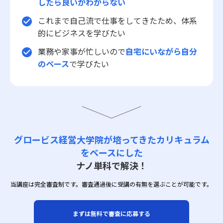
したら良いかわからない
いて、若手ビジネスマンが自らのキャリアと企業の成長を
支えるためにも、戦略的思考と柔軟な対応力を身につけ、
これまで自己流で仕事をしてきたため、体系
check_circle
レッドオーシャンの荒波を乗り越えるための確固たる手法
的にビジネスを学びたい
を確立することが今後の成功に直結すると言えるでしょ
う。
業務や家事が忙しいので
自宅にいながら自分
check_circle
のペース
で学びたい
グロービス経営大学院が培ってきたカリキュラム
をベースにした
ナノ単科で解決！
当講座は完全審査制です。審査通過後に受講の有無を選ぶことが可能です。
まずは無料で審査に応募する